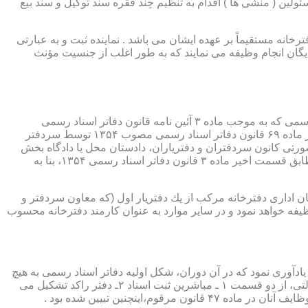
ئولین ( منشی ها ) اقدام به تنظیم چند فقره سند توکیل و سند بیع
 دفترخانه مستقیماً بر عهده ایشان می باشد . نماینده ثبت و به عبارتی
بایگان انجام وظیفه می نمایند که به طور اغلب از جنسیت مؤنث
یكی از مناصب بسیار مهم، خطیر و مورد بحث در حقوق مربوط به دفاتر اسناد رسمی، منصب دفتر یاری است. برخلاف سران دفاتر اسناد رسمی كه به موجب ماده ۳ آئین نامه قانون دفاتر اسناد رسمی
(اصلاحی ۲۷/۱۱/۱۳۶۰) به طور سراسری و عمومی، از طریق آگهی، امتحانات ورودی و اختبار، انتخاب گردیده یا به موجب اختیارات حاصله از ماده ۶۹ قانون دفاتر اسناد رسمی مصوب ۱۳۵۴ توسط سردفتر
شورتی كانون سردفتران و دفتریاران، دادستان محل یا دادگاه بخش
(حسب مورد) توسط سازمان ثبت اسناد و املاك كشور پیشنهاد و با ابلاغ ریاست قوه قضائیه به این سمت منصوب خواهند شد. دفتریاران، مطابق قسمت اخیر ماده ۳ قانون دفاتر اسناد رسمی ۱۳۵۴، بنا به
ازمان اداری دفترخانه مركب از یك دفتریار اول (كه معاون سردفتر و
وظیفه خواهد نمود و در سایر موارد به عنوان كارمند دفترخانه محسوب
ی اسناد مراجعان، به قانون ثبت اسناد مصوب سال ۱۲۹۰ شمسی بازمی گردد.باید یادآوری نمود كه در آن دوران، شكل اولیه دفاتر اسناد رسمی به هیچ
عنوان جنبه استقلالی نداشته است. مطابق قانون یاد شده، به منظور رسمیت دادن به اسناد قاطبه مردم، دوایر ثبت اسناد به عنوان نهادی دولتی، از دو قسمت ۱ ـ مباشرین ثبت اسناد ۲ـ دفتر راكد تشكیل می
ینچنین تبیین شده بود .