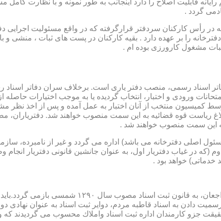
رایانه قابلیت اصلاح را دارد اینجانب به طور نمونه و با نظارت کامل مس
دمی گردد .
ار می باشد که در رأس کارکنان سردفتر قرارگرفته که در واقع مسئولیت اجرایی
فترخانه را بر عهده دارد . بقیه کارکنان در پست های ثبات ، منشی و 
بات مشغول کارورزی بوده ام .
توسط كمیسیون منتخب از آنان اختبار به عمل آمده و پس از اخذ نظر م
به این سمت منصوب خواهند شد .
 (كه مسئول اصلی دفترخانه می باشد) اداره می گردد و غیر از نامبرده، س
وم (كه در غیاب دفتریار اول، به عنوان جانشین قانونی دفتریار انجام 
 خدماتی) خواهد بود .
نطفه اولیه و ابتدایی شكل گیری مركزیتی جهت ثبت رسم
ن اداره ثبت اسناد واملاك محسوب می گردیدند كه وظایف آنان در ماده ۴۷ قانون مرقوم،ا