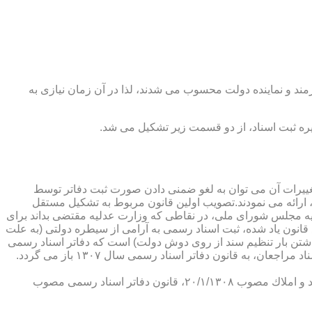
رمند و نماینده دولت محسوب می شدند، لذا در آن زمان نیازی به
پدیدار ساخت كه از عمده ترین تغییرات آن می توان به لغو ضمنی دادن صورت ثبت دفاتر توسط
ارائه می نمودند.تصویب اولین قانون مربوط به تشكیل مستقل
۱۳۰۷ باز می گردد. مطابق ماده ۱ قانون تشكیل دفاتر اسناد رسمی مصوب ۱۳/۱۱/۱۳۰۷ كمیسیون عدلیه مجلس شورای ملی، در نقاطی كه وزارت عدلیه مقتضی بداند برای
قانون یاد شده، ثبت اسناد رسمی به آرامی از سیطره دولتی (به علت
اشتن بار تنظیم سند از روی دوش دولت) است كه دفاتر اسناد رسمی
شكل می گیرد، علی رغم اینكه صلاحیت دفاتر در آن زمان محلی بوده است. به عبارت دیگر اولین اقدام مربوط به خصوصی سازی تنظیم اسناد مراجعان، به قانون دفاتر اسناد رسمی سال ۱۳۰۷ باز می گردد.
در آن زمان، هر دفتر اسناد رسمی مركب از یك نفر صاحب دفتر و لااقل یك نفر نماینده اداره ثبت اسناد بوده است. با تصویب قانون ثبت اسناد و املاك مصوب ۲۰/۱/۱۳۰۸، قانون دفاتر اسناد رسمی مصوب