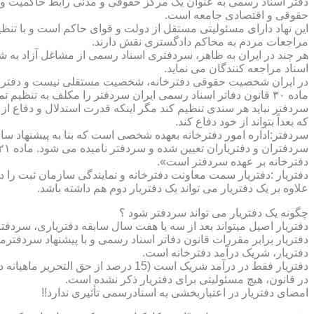
دفتر اسناد رسمی به عنوان یک مرکز حقوقی و مدنی رابط حاکمیت و ش
حقوقی و اقتصادی جامعه است.
این نهاد دارای مسئولیتی مستقل از دولت و قوای حاکم است و با تنظ
مراجعات مردم به محاکم دادگستری نقش دارند.
هر چند در ایران به ظاهر، سردفتری اسناد رسمی از مشاغل آزاد به شم
اسناد مراجعه کنندگان می نماید.
در ایران شخصیت حقوقی دفترخانه، شخصیت مستقلی نیست و دفترخان
ماده ۳۰ قانون دفاتر اسناد رسمی ایران سردفتر را مکلف به تنظ
سردفتر نباید هر سندی تنظیم کند مگر اینکه قدرت استدلال و دفاع از 
که بعداً بتواند از خود دفاع کند.
سردفتر:اداره امور دفترخانه بعهده شخصی است که بنا به پیشنهاد سا
دفترخانه بر عهده سردفتر است».
علاوه بر یک دفتریار می تواند یک دفتریار دوم هم داشته باشد.
چگونه یک دفتریار می تواند سردفتر شود ؟
دفتریار اصیل میتواند بعد از سه یا هفت سال سابقه دفتریاری، سردفتر
دفتریار برابر مقررات قانون دفاتر اسناد رسمی و با پیشنهاد سردفتر
دفتریار، شریک درآمد دفترخانه است.
دفتریار فقط در درآمد شریک است (15 درصد از حق التحریر ماهیانه دفترخانه )و در کار و مسئولیت و هزینه ها وضررها هیچ شراکتی ندارد.
در قانون، هیچ مسئولیتی برای دفتریار ذکر نشده است.
امضای دفتریار در اعتباربخشی به اسنادرسمی تأثیری ندارد!!