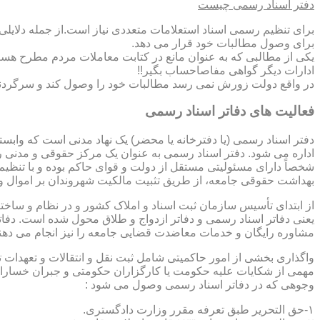
دفتر اسناد رسمی چیست
برای تنظیم رسمی اسناد استعلامات متعددی نیاز است.از جمله دلایل
برای وصول مطالبات خود قرار می دهد.
یکی از مطالبی که به عنوان مانع در کتابت معاملات مردم مطرح هست
ادارات دیگر گواهی مفاصاحساب بگیر!!
در واقع دولت زورش نمی رسد مطالبات خود را وصول کند و سرگردنه ر
فعالیت های دفاتر اسناد رسمی
دفتر اسناد رسمی (یا دفترخانه یا محضر) یک نهاد مدنی است که وابس
اداره می شود. دفتر اسناد رسمی به عنوان یک مرکز حقوقی و مدنی ر
شخصاً دارای مسئولیتی مستقل از دولت و قوای حاکم بوده و با تنظی
بهداشت حقوقی جامعه، از طریق تثبیت مالکیت شهروندان بر اموال و 
از ابتدای تأسیس سازمان ثبت اسناد و املاک کشور و در نظام و ساخت
یعنی دفاتر اسناد رسمی و دفاتر ازدواج و طلاق محول شده است. دفا
مشاوره رایگان و خدمات معاضدت قضایی جامعه را نیز انجام می دهن
واگذاری بخشی از امور حاکمیتی شامل ثبت نقل و انتقالات و تعهدا
مهمی از شکایات علیه حکومت یا کارگزاران حکومتی و جبران خسارات
وجوهی که در دفاتر اسناد رسمی وصول می شود :
۱-حق التحریر طبق تعرفه مقرر وزارت دادگستری.