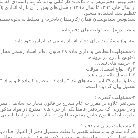
دفترنویس:دفترنویس یا « ثبّات » کارکنانی بودند که متن اسنادی که م
از سال های ۱۳۹۲ تا سال ۱۳۹۵ و سال های پس 
تنظیم سند استفاده میشود.
سندنویس:سندنویسان همان (کارمندان باتجربه و مسلط به نحوه تنظیم 
مبحث دوم) : مسئولیت های دفترخانه
سه نوع مسئولیت برای دفاتر اسناد رسمی در ایران وجود دارد:
۱-مسئولیت انتظامی و اداری ماده ۳۸ قانون دفاتر اسناد رسمی مجازات های انتظامی را برمی شمرد که ۵ درجه شامل :
۱-توبیخ با درج در پرونده،
۲- جریمه های نقدی،
۳و۴- انواع انفصال موقت
۵- انفصال دائم می باشد
تفصیل بیان گردیده است.
۲-مسئولیت کیفری :
سردفتر علاوه بر مقررات عام مندرج در قانون مجازات اسلامی، مقررات خاصی نیز در مواد ۱۰۰ و۱۰۱ و۱۰۲و ۳
و در صورتی که سردفتر عامداً یکی از جرم های مندرج در مواد مذک
نظر به اینکه قانون خاص مقدم به قانون عام است لذا در ابتدا بایستی
۳-مسئولیت مدنی سردفتر :
هرگاه سندی به واسطه تقصیر یا غفلت مسئول دفتر از اعتبار افتاده با
سردفترانی که در انجام وظایف خود مرتکب تخلفاتی بشوند در مقابل 