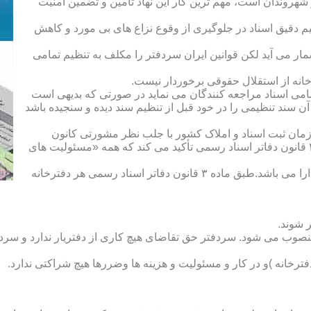
هروندان است، مهم ترین کار این نهاد تأمین و تضمین امنیت
یم دقیق اسناد در جلوگیری از وقوع نزاع های بی مورد و کاهش
ار می آید لکن قوانین ایران سردفتر را مکلف به تنظیم تمامی
ه از استقلال حقوقی برخوردار نیست.
یم تمامی اسناد مراجعه کنندگان می نماید در صورتی که بدیهی است
آن سند تنظیمی را در خود قبل از تنظیم سند دیده و سنجیده باشد
زمان ثبت اسناد و املاک کشور با جلب نظر مشورتی کانون
سردفتران و دفتریاران تعیین شده و سردفتر نامیده می شود. ماده ۲۱ قانون دفاتر اسناد رسمی تأکید می کند که همه «مسئولیت های
دفتریار :دفتریار سمت معاونت دفترخانه و نمایندگی سازمان ثبت را دارا می باشد.طبق ماده ۳ قانون دفاتر اسناد رسمی هر دفترخانه
 شوند.
منصوب می شود. سردفتر حق تقاضای هیچ کاری از دفتریار ندارد و سردف