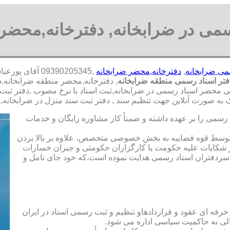
سمی در ضرابخانه, دفترخانه,محضر 
می ضرابخانه
,
دفترخانه,محضر ضرابخانه
,09390205345 
تر اسناد رسمی منطقه ضرابخانه
, دفترخانه,محضر منطقه ضرابخانه,د
می محضر اسناد رسمی در ضرابخانه,ثبت اسناد با نرخ مصوب ,دفتر ثبت ا
ه صورت آنلاین جهت تنظیم سند , دفتر ثبت سند منزل در ضرابخانه,
رسمی را بر عهده داشته و ضمناً کار مشاوره رایگان و خدمات
ت توسط قوه قضاییه به بخش خصوصی متخصص، علاوه بر بالا بردن
 شکایات علیه حکومت یا کارگزاران حکومتی و جبران خسارات
ی سردفتران اسناد رسمی هدایت نموده است،که خود جای تامل و
 حرفه ای عقود و قراردادهاو تنظیم و ثبت رسمی اسناد در ایران
الی به حاکمیت سیاسی اداره می شود.