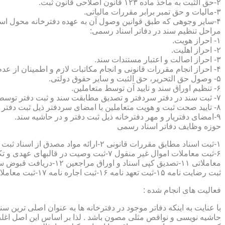
۲-حق الثبت به ماخذ ماده ۱۲۳ قانون اصلاحی قانون ثبت.
۳-مالیات و حق تمبر برابر مقررات مالیاتی.
۴-سایر وجوهی که طبق قوانین وصول آن به عهده دفترخانه محول است.
مراحل تنظیم سند در دفاتر اسناد رسمی:
۱- احراز هویت.
۲- احراز اهلیت.
۳- احراز اصالت و اعتبار مستندات سند.
۴- احراز انجام مقررات قانونی و انجام مکاتبات لازم و اطمینان از عدم منع قانونی تنظیم سند.
۵- وصول حق التحریر، حق الثبت و سایر حقوق دولتی.
۶- تنظیم اوراق سند و تایید آن توسط متعاملین.
۷- ثبت سند در دفتر سردفتر و تصدیق مطابقت سند و ثبت دفتر توسط متعاملین.
۸- تایید صحت ثبت و هویت متعاملین با امضای سردفتر ذیل ثبت دفتر و حاشیه سند.
۹-امضای دفتریار و مهر دفترخانه ذیل ثبت دفتر و در حاشیه سند.
حوزه وظایف دفاتر اسناد رسمی
ثبت رضایت نامه ۱۵-ثبت تعهد نامه ۱۶-ثبت اجاره نامه ۱۷-ثبت معاملات سرقفلی ۱۸-ثبت وقف نامه و اسناد موقوفه ۱۹-ثبت اسناد ضمانت نامه ۲۰-صدور اجرائیه ۲۱-ثبت نکاح ۲۲-ثبت طلاق
فعالیت های انجام شده :
با عنایت به اینکه دفاتر موجود در دفترخانه ها به عنوان اصلی ترین 
حاشیه نویسی و نواقص مثلی مصون باشد . لذا بر اساس این اصل اغلب دفت