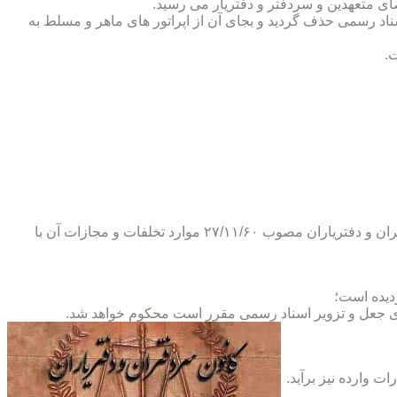
ضای متعهدین و سردفتر و دفتریار می رسید.
یلات دفاتر اسناد رسمی حذف گردید و بجای آن از اپراتور های ماهر و مسلط به
.
و طبق ماده ۲۹ آئین نامه های بند ۴ ماده ۶ و تبصره ۲ ماده ۶ و مواد ۱۴- ۱۷-۱۹-۲۰-۲۴-۲۸-۳۷ و ۵۳ قانون دفاتر اسناد رسمی و کانون سردفتران و دفتریاران مصوب ۲۷/۱۱/۶۰ موارد تخلفات و مجازات آن با
ای جعل و تزویر اسناد رسمی مقرر است محکوم خواهد شد.
ت وارده نیز برآید.