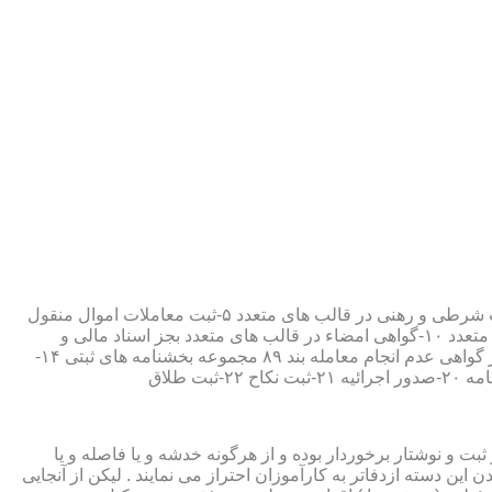
۱-ثبت اسناد مطابق مقررات قانونی ۲-ارائه مواد مصدق از اسناد ثبت شده ۳-تصدیق صحت امضاء،قبول و حفظ اسناد امانتی ۴-ثبت معاملات شرطی و رهنی در قالب های متعدد ۵-ثبت معاملات اموال منقول
۶-ثبت معاملات اموال غیر منقول ۷-ثبت وصیت در قالبهای عهدی و تکمیلی ۸-ثبت اقرارنامه در قالب های متعدد ۹-ثبت وکالت در قالب های متعدد ۱۰-گواهی امضاء در قالب های متعدد بجز اسناد مالی و
معاملاتی ۱۱-تصدیق کپی اسناد و اوراق مراجعین ۱۲-دریافت قبوض سپرده مستاجرین در قالب بند ۵۲ مجموعه بخشنامه های ثبتی ۱۳-صدور گواهی عدم انجام معامله بند ۸۹ مجموعه بخشنامه های ثبتی ۱۴-
ت و نوشتار برخوردار بوده و از هرگونه خدشه و یا فاصله و یا
ین دسته ازدفاتر به کارآموزان احتراز می نمایند . لیکن از آنجایی