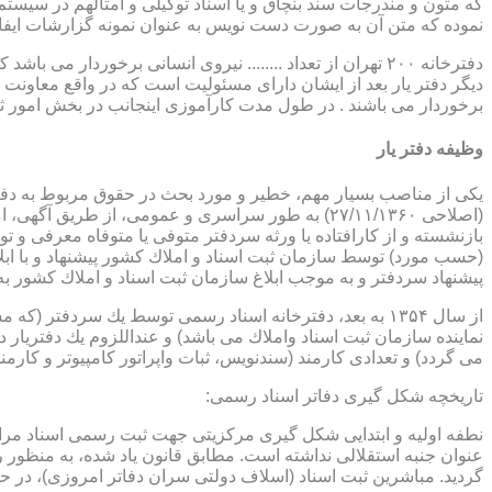
که متون و مندرجات سند بنچاق و یا اسناد توکیلی و امثالهم در سیستم 
نموده که متن آن به صورت دست نویس به عنوان نمونه گزارشات ایفا
دفترخانه ۲۰۰ تهران از تعداد ........ نیروی انسانی برخورد
دیگر دفتر یار بعد از ایشان دارای مسئولیت است که در واقع معاونت د
برخوردار می باشند . در طول مدت کارآموزی اینجانب در بخش امور ث
وظیفه دفتر یار
بازنشسته و از كارافتاده یا ورثه سردفتر متوفی یا متوفاه معرفی و 
پیشنهاد سردفتر و به موجب ابلاغ سازمان ثبت اسناد و املاك كشور 
از سال ۱۳۵۴ به بعد، دفترخانه اسناد رسمی توسط یك سردفتر
نماینده سازمان ثبت اسناد واملاك می باشد) و عنداللزوم یك دفتریار د
می گردد) و تعدادی كارمند (سندنویس، ثبات واپراتور كامپیوتر و كارمند
تاریخچه شكل گیری دفاتر اسناد رسمی:
گردید. مباشرین ثبت اسناد (اسلاف دولتی سران دفاتر امروزی)، در حقیقت جزو كارمندا