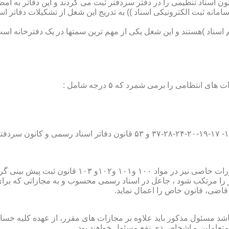
تون اسناد تنظیمی را در دفتر سردفتر ثبت می کردند و این دفاتر به ام
از آن با راه اندازی ((سامانه ثبت الکترونیکی اسناد )) به تدریج این شغل از تشک
اسناد )هستند و این شغل یکی از مهم ترین سمتها در یک دفترخانه است
۱۰ قانون ثبت پیش بینی گردیده است؛
ور را مرتکب شود ، جاعل در اسناد رسمی محسوب و به مجازاتی که بر
 قاضی، قانون خاص را اعمال نماید.
شد مسئول مذکور باید علاوه بر مجازات های مقرر، از عهده کلیه خسارا
متعاملین و اشخاص ذی نفع مسئول خواهند بود .