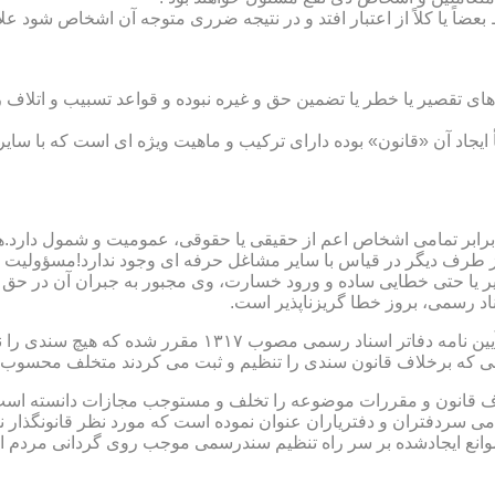
بعضاً یا کلاً از اعتبار افتد و در نتیجه ضرری متوجه آن اشخاص شود عل
ی تقصیر یا خطر یا تضمین حق و غیره نبوده و قواعد تسبیب و اتلاف ر
 ایجاد آن «قانون» بوده دارای ترکیب و ماهیت ویژه ای است که با سا
ابر تمامی اشخاص اعم از حقیقی یا حقوقی، عمومیت و شمول دارد.هی
 طرف دیگر در قیاس با سایر مشاغل حرفه ای وجود ندارد!مسؤولیت م
 یا حتی خطایی ساده و ورود خسارت، وی مجبور به جبران آن در حق 
د رسمی، بروز خطا گریزناپذیر است.
مبحث سوم): موانع موجود برای تنظیم اسناد رسمی مطابق ماده
رانی که برخلاف قانون سندی را تنظیم و ثبت می کردند متخلف محسوب
امی سردفتران و دفتریاران عنوان نموده است که مورد نظر قانونگذار 
انع ایجادشده بر سر راه تنظیم سندرسمی موجب روی گردانی مردم ا