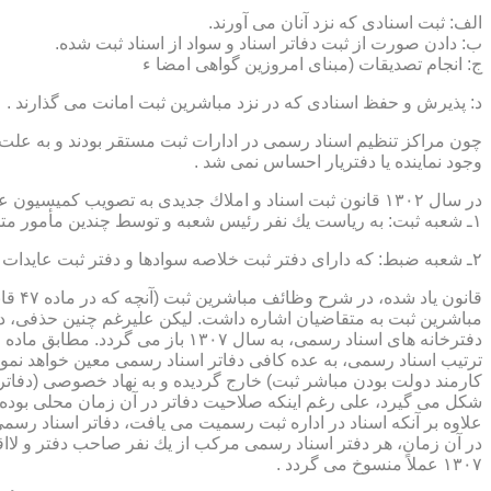
الف: ثبت اسنادی كه نزد آنان می آورند.
ب: دادن صورت از ثبت دفاتر اسناد و سواد از اسناد ثبت شده.
ج: انجام تصدیقات (مبنای امروزین گواهی امضا ء
د: پذیرش و حفظ اسنادی كه در نزد مباشرین ثبت امانت می گذارند .
چون مراكز تنظیم اسناد رسمی در ادارات ثبت مستقر بودند و به علت ای
وجود نماینده یا دفتریار احساس نمی شد .
در سال ۱۳۰۲ قانون ثبت اسناد و املاك جدیدی به تصویب كمیسیون عدلیه مجلس شورای ملی رسید كه مطابق ماده ۵ قانون یاد شده، هر دایره ثبت اسناد، از دو قسمت زیر تشكیل می شد.
۱ـ شعبه ثبت: به ریاست یك نفر رئیس شعبه و توسط چندین مأمور متخصص (بنام مباشرین ثبت) اداره می شد
۲ـ شعبه ضبط: كه دارای دفتر ثبت خلاصه سوادها و دفتر ثبت عایدات بود و توسط سایر كارمندان (اجزاء) اداره ثبت تصدی می شد .
قانو
مباشرین ثبت به متقاضیان اشاره داشت. لیكن علیرغم چنین حذفی، در
ترتیب اسناد رسمی، به عده كافی دفاتر اسناد رسمی معین خواهد نمود
كارمند دولت بودن مباشر ثبت) خارج گردیده و به نهاد خصوصی (دفات
علاوه بر آنكه اسناد در اداره ثبت رسمیت می یافت، دفاتر اسناد رسم
۱۳۰۷ عملاً منسوخ می گردد .