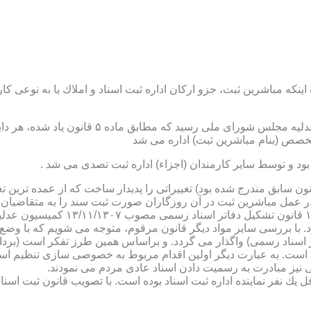
نكه مباشرین ثبت، جزو اركان اداره ثبت اسناد و املاك یا به نوعی كا
ن یاد شده، در شرح وظائف مباشرین ثبت (آنچه كه در ماده ۴۷ قانون سابق مندرج شده بود) تغییراتی را 
 عمل مباشرین ثبت در آن روزگاران صورت ثبت سند را به متقاضیان، 
دفترخانه های اسناد رسمی، به سال 
. با بررسی سایر مواد دیگر قانون مرقوم، متوجه می شویم كه با وضع 
ر اسناد رسمی) واگذار می گردد. و براساس همین طرز تفكر است (برد
ی نیز مبادرت به رسمیت دادن اسناد عادی مردم می نمودند.