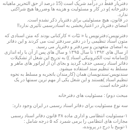
دفتریار فقط در درآمد شریک است (15 درصد از حق التحریر ماهیانه
دفترخانه )و در کار و مسئولیت و هزینه ها وضررها هیچ شراکتی
ندارد.
در قانون، هیچ مسئولیتی برای دفتریار ذکر نشده است.
امضای دفتریار در اعتباربخشی به اسنادرسمی تأثیری ندارد!!
دفترنویس:دفترنویس یا « ثبّات » کارکنانی بودند که متن اسنادی که
متون اسناد تنظیمی را در دفتر سردفتر ثبت می کردند و این دفاتر
به امضای متعهدین و سردفتر و دفتریار می رسید.
از سال های ۱۳۹۲ تا سال ۱۳۹۵ و سال های پس از آن با راه اندازی
((سامانه ثبت الکترونیکی اسناد )) به تدریج این شغل از تشکیلات
دفاتر اسناد رسمی حذف گردید و بجای آن از اپراتور های ماهر و
مسلط به تنظیم سند استفاده میشود.
سندنویس:سندنویسان همان (کارمندان باتجربه و مسلط به نحوه
تنظیم اسناد )هستند و این شغل یکی از مهم ترین سمتها در یک
دفترخانه است.
مبحث دوم) : مسئولیت های دفترخانه
سه نوع مسئولیت برای دفاتر اسناد رسمی در ایران وجود دارد:
۱-مسئولیت انتظامی و اداری ماده ۳۸ قانون دفاتر اسناد رسمی
مجازات های انتظامی را برمی شمرد که ۵ درجه شامل :
۱-توبیخ با درج در پرونده،