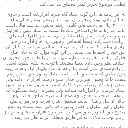
قطعی موضوع تحریر کمتر مصداق پیدا نمی کند .
۵- اقرارنامه ها ، اين گونه اسناد گاه صرفا اقرارنامه است و حاوي
مسائل مالي نبوده و تحرير آن مورد اتفاق نظر بوده و همان مبلغ
۳۰۰۰۰ ريال مي باشد ولي گاهي ازنظر محتوي يك سند مالي است
مانند اقرارنامه هاي اصلاحي بانك ها نسبت به اسناد قبلي و افزايش
مبلغ و تغييرات در ميزان اقساط و غيره است و يا اقرارنامه هاي
دريافت خسارات توسط اشخاص از شهرداري ها و ادارات راه و
ترابري و غيره كه مقر اقرار به دريافت مبالغي نموده و در قبال آن
حق خود را اسقاط مي نمايد ، در اين گونه موارد كه به جاي صلح
حقوق در قالب اقرارنامه تنظيم مي شود در رابطه با حق التحرير آن
اختلاف نظر وجود دارد بعضا معتقدند با توجه به اينكه اينگونه اسناد
در واقع سندي مالي است وبا توجه به مفاد يكي از آراء وحدت رويه
چون مبلغي كه ماخذ حق الثبت است ملاك وصول حق التحرير هم
هست ماخذ وصول تحرير را همان مبلغ در سند اقرار مي دانند ولي
بعضي از همكاران ديگر صرفا اقرارنامه را مشمول تحرير در بخش
اسناد غيرمالي و اقرارنامه ميدانند ولي بنظر مي رسد همانگونه كه
در بخش صلح نامه ها چنانچه صلح نامه صرفا صلح و فاقد مبلغ و
حاكي از نقل وانتقال نباشد مشمول بند ج تعرفه و در موارد صلح
منقول و غير منقول و حقوق و غيره كه مالي است نسبت به مبلغ
مندرج حق التحرير تعلق مي گيرد ، در مورد اقرارنامه هاي مالي نيز
از باب وحدت ملاک ، به این طریق منطقی تر به نظر می رسد .
دفاتر موجود در دفترخانه های رسمی