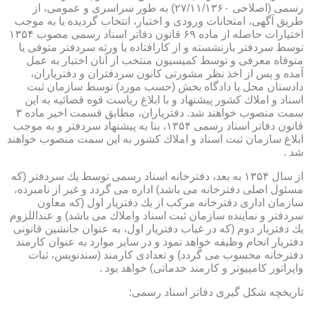
رسمی (اصلاحی ۲۷/۱۱/۱۳۶۰) به طور سراسری و عمومی، از
طریق آگهی، امتحانات ورودی و اختبار، انتخاب گردیده یا به موجب
اختیارات حاصله از ماده ۶۹ قانون دفاتر اسناد رسمی مصوب ۱۳۵۴
توسط سردفتر بازنشسته و از كارافتاده یا ورثه سردفتر متوفی یا
متوفاه معرفی و توسط كمیسیون منتخب از آنان اختبار به عمل
آمده و پس از اخذ نظر مشورتی كانون سردفتران و دفتریاران،
دادستان محل یا دادگاه بخش (حسب مورد) توسط سازمان ثبت
اسناد و املاك كشور پیشنهاد و با ابلاغ ریاست قوه قضائیه به این
سمت منصوب خواهند شد. دفتریاران، مطابق قسمت اخیر ماده ۳
قانون دفاتر اسناد رسمی ۱۳۵۴، بنا به پیشنهاد سردفتر و به موجب
ابلاغ سازمان ثبت اسناد و املاك كشور به این سمت منصوب خواهند
شد .
از سال ۱۳۵۴ به بعد، دفترخانه اسناد رسمی توسط یك سردفتر (كه
مسئول اصلی دفترخانه می باشد) اداره می گردد و غیر از نامبرده،
سازمان اداری دفترخانه مركب از یك دفتریار اول (كه معاون
سردفتر و نماینده سازمان ثبت اسناد واملاك می باشد) و عنداللزوم
یك دفتریار دوم (كه در غیاب دفتریار اول، به عنوان جانشین قانونی
دفتریار انجام وظیفه خواهد نمود و در سایر موارد به عنوان كارمند
دفترخانه محسوب می گردد) و تعدادی كارمند (سندنویس، ثبات
واپراتور كامپیوتر و كارمند خدماتی) خواهد بود .
تاریخچه شكل گیری دفاتر اسناد رسمی: