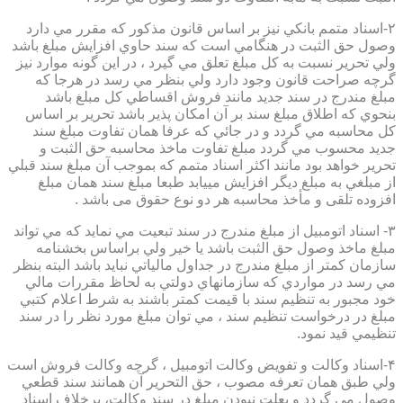
۲-اسناد متمم بانكي نيز بر اساس قانون مذكور كه مقرر مي دارد
وصول حق الثبت در هنگامي است كه سند حاوي افزايش مبلغ باشد
ولي تحرير نسبت به كل مبلغ تعلق مي گيرد ، در اين گونه موارد نيز
گرچه صراحت قانون وجود دارد ولي بنظر مي رسد در هرجا كه
مبلغ مندرج در سند جديد مانند فروش اقساطي كل مبلغ باشد
بنحوي كه اطلاق مبلغ سند بر آن امكان پذير باشد تحرير بر اساس
كل محاسبه مي گردد و در جائي كه عرفا همان تفاوت مبلغ سند
جديد محسوب مي گردد مبلغ تفاوت ماخذ محاسبه حق الثبت و
تحرير خواهد بود مانند اكثر اسناد متمم كه بموجب آن مبلغ سند قبلي
از مبلغي به مبلغ ديگر افزايش مييابد طبعا مبلغ سند همان مبلغ
افزوده تلقی و مأخذ محاسبه هر دو نوع حقوق می باشد .
۳- اسناد اتومبيل از مبلغ مندرج در سند تبعيت مي نمايد كه مي تواند
مبلغ ماخذ وصول حق الثبت باشد يا خير ولي براساس بخشنامه
سازمان كمتر از مبلغ مندرج در جداول مالياتي نبايد باشد البته بنظر
مي رسد در مواردي كه سازمانهاي دولتي به لحاظ مقررات مالي
خود مجبور به تنظيم سند با قيمت كمتر باشند به شرط اعلام كتبي
مبلغ در درخواست تنظيم سند ، مي توان مبلغ مورد نظر را در سند
تنظيمي قيد نمود.
۴-اسناد وكالت و تفويض وكالت اتومبيل ، گرچه وكالت فروش است
ولي طبق همان تعرفه مصوب ، حق التحرير آن همانند سند قطعي
وصول مي گردد و بعلت نبودن مبلغ در سند وكالت، برخلاف اسناد