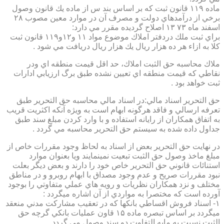
ماده ۱۱۹ قانون ثبت كه بر اساس بند س از ماده يك قانون وصول
برخي از درآمدهاي دولت و مصرف آن در موارد معين مصوب ۲۸
اسفند ماه ۷۳ ۱۳ اصلاح گرديده مقرر مي دارد:
براي ثبت ملك دردفتر املاك موضوع مواد ۱۱ و۱۲و۱۱۹ قانون ثبت
كلا به ازاء هر ده هزار ريال يك هزار ريال دريافت مي شود .
ملاك محاسبه حق الثبت املاك، حد اقل قيمت منطقه اي ودر
نقاطي كه قيمت منطقه اي تعيين نشده طبق برگ ارزيابي ادارات
ثبت خواهد بود .
حق التحرير اسناد مالي:در اسناد مالي محاسبه حق التحرير طبق
تعرفه ارسالي و فاقد هرگونه ابهام است به ويژه آنكه اكثريت قريب
به اتفاق همكاران از رايانه استفاده و با وارد كردن مبلغ سند طبق
جداول داده شده به سيستم حق التحرير محاسبه مي گردد .
در نهايت حق التحرير بعض از اسناد به لحاظ وجود مقررات خاص از
مبلغ ماخذ وصول حق الثبت تبعيت نمينمايند ويا بعنوان موارد
استنائات قانوني حق التحرير خاص خود را دارند و بعض ديگر بعلت
نبود مقررات صريح و عدم وجود مصداق با ابهام روبرو و در مناطق
مختلف و نزد همكاران نظريات و رويه هاي عملي متفاوتي را بوجود
آورده است كه مختصرا به مواردي از آن اشاره ميگردد :
۱- اسناد فروش اقساطي بانكها كه در تعقيب مشاركت مدني منعقد
ميگردد بر اساس تبصره ماده ۱۵ قاون عمليات بانكي گرچه حق
الثبت نسبت به مابه التفاوت دو سند وصول مي گردد .