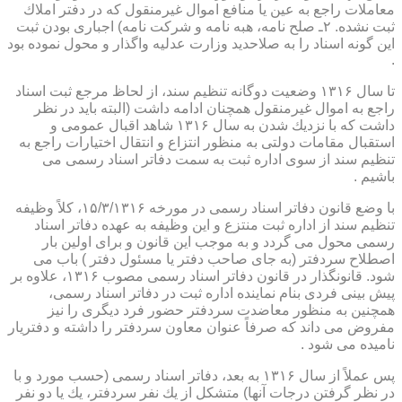
معاملات راجع به عین یا منافع اموال غیرمنقول كه در دفتر املاك
ثبت نشده. ۲ـ صلح نامه، هبه نامه و شركت نامه) اجباری بودن ثبت
این گونه اسناد را به صلاحدید وزارت عدلیه واگذار و محول نموده بود
.
تا سال ۱۳۱۶ وضعیت دوگانه تنظیم سند، از لحاظ مرجع ثبت اسناد
راجع به اموال غیرمنقول همچنان ادامه داشت (البته باید در نظر
داشت كه با نزدیك شدن به سال ۱۳۱۶ شاهد اقبال عمومی و
استقبال مقامات دولتی به منظور انتزاع و انتقال اختیارات راجع به
تنظیم سند از سوی اداره ثبت به سمت دفاتر اسناد رسمی می
باشیم .
با وضع قانون دفاتر اسناد رسمی در مورخه ۱۵/۳/۱۳۱۶، كلاً وظیفه
تنظیم سند از اداره ثبت منتزع و این وظیفه به عهده دفاتر اسناد
رسمی محول می گردد و به موجب این قانون و برای اولین بار
اصطلاح سردفتر (به جای صاحب دفتر یا مسئول دفتر ) باب می
شود. قانونگذار در قانون دفاتر اسناد رسمی مصوب ۱۳۱۶، علاوه بر
پیش بینی فردی بنام نماینده اداره ثبت در دفاتر اسناد رسمی،
همچنین به منظور معاضدت سردفتر حضور فرد دیگری را نیز
مفروض می داند كه صرفاً عنوان معاون سردفتر را داشته و دفتریار
نامیده می شود .
پس عملاً از سال ۱۳۱۶ به بعد، دفاتر اسناد رسمی (حسب مورد و با
در نظر گرفتن درجات آنها) متشكل از یك نفر سردفتر، یك یا دو نفر