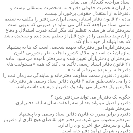
اسناد مراجعه کنندگان می نماید.
در ایران شخصیت حقوقی دفترخانه، شخصیت مستقلی نیست و
دفترخانه از استقلال حقوقی برخوردار نیست.
ماده ۳۰ قانون دفاتر اسناد رسمی ایران سردفتر را مکلف به تنظیم
تمامی اسناد مراجعه کنندگان می نماید در صورتی که بدیهی است
سردفتر نباید هر سندی تنظیم کند مگر اینکه قدرت استدلال و دفاع
از آن سند تنظیمی را در خود قبل از تنظیم سند دیده و سنجیده باشد
که بعداً بتواند از خود دفاع کند.
سردفتر:اداره امور دفترخانه بعهده شخصی است که بنا به پیشنهاد
سازمان ثبت اسناد و املاک کشور با جلب نظر مشورتی کانون
سردفتران و دفتریاران تعیین شده و سردفتر نامیده می شود. ماده
۲۱ قانون دفاتر اسناد رسمی تأکید می کند که همه «مسئولیت های
دفترخانه بر عهده سردفتر است».
دفتریار :دفتریار سمت معاونت دفترخانه و نمایندگی سازمان ثبت را
دارا می باشد.طبق ماده ۳ قانون دفاتر اسناد رسمی هر دفترخانه
علاوه بر یک دفتریار می تواند یک دفتریار دوم هم داشته باشد.
چگونه یک دفتریار می تواند سردفتر شود ؟
دفتریار اصیل میتواند بعد از سه یا هفت سال سابقه دفتریاری،
سردفتر شوند.
دفتریار برابر مقررات قانون دفاتر اسناد رسمی و با پیشنهاد
سردفترمنصوب می شود. سردفتر حق تقاضای هیچ کاری از دفتریار
ندارد و سردفتر حق اخراج وی را ندارد.
دفتریار، شریک درآمد دفترخانه است.