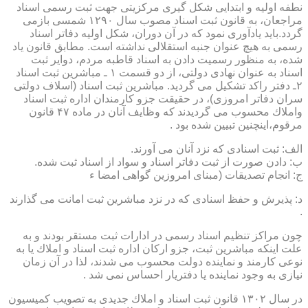
نطفه اولیه و ابتدایی شكل گیری مركزیتی جهت ثبت رسمی اسناد
مراجعان، به قانون ثبت اسناد مصوب سال ۱۲۹۰ شمسی بازمی
گردد.باید یادآوری نمود كه در آن دوران، شكل اولیه دفاتر اسناد
رسمی به هیچ عنوان جنبه استقلالی نداشته است. مطابق قانون یاد
شده، به منظور رسمیت دادن به اسناد قاطبه مردم، دوایر ثبت
اسناد به عنوان نهادی دولتی، از دو قسمت ۱ ـ مباشرین ثبت اسناد
۲ـ دفتر راكد تشكیل می گردید. مباشرین ثبت اسناد (اسلاف دولتی
سران دفاتر امروزی)، در حقیقت جزو كارمندان اداره ثبت اسناد
واملاك محسوب می گردیدند كه وظایف آنان در ماده ۴۷ قانون
مرقوم،اینچنین تبیین شده بود .
الف: ثبت اسنادی كه نزد آنان می آورند.
ب: دادن صورت از ثبت دفاتر اسناد و سواد از اسناد ثبت شده.
ج: انجام تصدیقات (مبنای امروزین گواهی امضا ء
د: پذیرش و حفظ اسنادی كه در نزد مباشرین ثبت امانت می گذارند
.
چون مراكز تنظیم اسناد رسمی در ادارات ثبت مستقر بودند و به
علت اینكه مباشرین ثبت، جزو اركان اداره ثبت اسناد و املاك یا به
نوعی كارمند و نماینده دولت محسوب می شدند، لذا در آن زمان
نیازی به وجود نماینده یا دفتریار احساس نمی شد .
در سال ۱۳۰۲ قانون ثبت اسناد و املاك جدیدی به تصویب كمیسیون