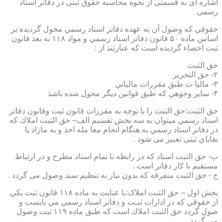
اشاره ای به قسمتی از نحوه محاسبه حقوق ثبتی در دفاتر اسناد
رسمی
حقوقي كه وصول آن به عهده دفاتر اسناد رسمي محول گرديده بر
اساس ماده ۵۰ قانون دفاتر اسناد رسمي و مواد ۱۱۸ به بعد قانون
ثبت احصاء گرديده است كه عبارتند از :
حق الثبت
۲- حق التحرير
۳- ماليا ت طبق مقررات مالياتي
۴- ساير وجوهي كه طبق قوانين ديگر محول شده باشد
حق الثبت:حق الثبت را با توجه به مقررات قانون ثبت وقانون دفاتر
اسناد رسمي ميتوان به سه بخش تقسيم الف– حق الثبت املاك كه
در دفاتر اسناد رسمي به هنگام انجام معا مله اخذ و به مازاد يا
بقاياي ثبتی تعبیر می شود .
ب- حق الثبت اسناد كه در رابطه با تمام اسناد مطرح و در ارتباط
مستقيم با كار دفاتر است .
ج - حق الثبت متفرقه كه بدون نياز به تنظیم سند وصول می گردد .
بخش اول – حق الثبت املاک:با عنايت به ماده ۱۱۸ قانون ثبت يكي
از حقوقي كه در ادارات ثبـت و دفاتر اسناد رسمي مي بايست و
صول گردد حق الثبت املاك است كه طبق ماده ۱۱۹ ثبت وصول
مي گردد.