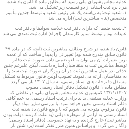
عدلیه مجلس شورای ملی رسید كه مطابق ماده ۵ قانون یاد شده،
هر دایره ثبت اسناد، از دو قسمت زیر تشكیل می شد.
۱ـ شعبه ثبت: به ریاست یك نفر رئیس شعبه و توسط چندین مأمور
متخصص (بنام مباشرین ثبت) اداره می شد
۲ـ شعبه ضبط: كه دارای دفتر ثبت خلاصه سوادها و دفتر ثبت
عایدات بود و توسط سایر كارمندان (اجزاء) اداره ثبت تصدی می شد
.
قانون یاد شده، در شرح وظائف مباشرین ثبت (آنچه كه در ماده ۴۷
قانون سابق مندرج شده بود) تغییراتی را پدیدار ساخت كه از عمده
ترین تغییرات آن می توان به لغو ضمنی دادن صورت ثبت دفاتر
توسط مباشرین ثبت به متقاضیان اشاره داشت. لیكن علیرغم چنین
حذفی، در عمل مباشرین ثبت در آن روزگاران صورت ثبت سند را
به متقاضیان، ارائه می نمودند.تصویب اولین قانون مربوط به تشكیل
مستقل دفترخانه های اسناد رسمی، به سال ۱۳۰۷ باز می گردد.
مطابق ماده ۱ قانون تشكیل دفاتر اسناد رسمی مصوب
۱۳/۱۱/۱۳۰۷ كمیسیون عدلیه مجلس شورای ملی، در نقاطی كه
وزارت عدلیه مقتضی بداند برای ترتیب اسناد رسمی، به عده كافی
دفاتر اسناد رسمی معین خواهد نمود. با بررسی سایر مواد دیگر
قانون مرقوم، متوجه می شویم كه با وضع قانون یاد شده، ثبت
اسناد رسمی به آرامی از سیطره دولتی (به علت كارمند دولت بودن
مباشر ثبت) خارج گردیده و به نهاد خصوصی (دفاتر اسناد رسمی)
واگذار می گردد. و براساس همین طرز تفكر است (برداشتن بار