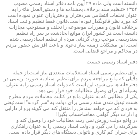
دانسته است ولی ماده ۲۹ آیین نامه دفاتر اسناد رسمی مصوب
۱۳۵۴ «تنظیم سند برخلاف بخشنامه ها و دستورالعمل ها» را به
عنوان تخلفات انتظامی سردفتران و دفتریاران عنوان نموده است
که مورد نظر قانونگذار نبوده است،قانون فقط تنظیم و ثبت اسناد
برخلاف قانون و مقررات موضوعه را تخلف و مستوجب مجازات
دانسته است.در کشور ایران موانع ایجادشده بر سر راه تنظیم
سندرسمی موجب روی گردانی مردم از تنظیم اسنادرسمی شده
است. این مشکلات زمینه ساز دعوی و باعث افزایش حضور مردم
در محاکم و مراجع قضایی است.
دفتر اسناد رسمی چیست
برای تنظیم رسمی اسناد استعلامات متعددی نیاز است.از جمله
دلایلی که مانع مراجعه مردم برای تنظیم اسناد به صورت رسمی در
دفترخانه ها می شود، این است که دولت اسناد رسمی را به عنوان
وسیله ای برای وصول مطالبات خود قرار می دهد.
یکی از مطالبی که به عنوان مانع در کتابت معاملات مردم مطرح
هست تبدیل شدن سند رسمی برای دولت به “سر گردنه” است؛یعنی
به فردی که می خواهد سندش را منتقل کند می گویند برو از دارایی
و ادارات دیگر گواهی مفاصاحساب بگیر!!
در واقع دولت زورش نمی رسد مطالبات خود را وصول کند و
سرگردنه را می گیرد و دولت اسناد رسمی را به عنوان راهکاری
برای جبران کم کاری و ناتوانی دستگاه های دیگر قرار داده است.