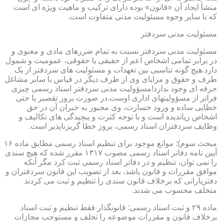
منشأ ایجاد آن «قانون» بوده دارای ترکیب و ماهیت ویژه ای است
که با سایر وجوه مسئولیت مدنی متفاوت است.
مسئولیت مدنی سردفتر
مسئولیت مدنی سردفتر نسبت به تمام ضررهای مادی و معنوی و
در برابر تمامی اشخاص اعم از حقیقی یا حقوقی، عمومیت و شمول
دارد.هیچ گونه تناسبی بین تعهدات و مسئولیت های سردفتر از یک
طرف و حقوق و مزایای وی از طرف دیگر در قیاس با سایر مشاغل
حرفه ای وجود ندارد!مسؤولیت مدنی سردفتر اسناد رسمی چیزی
فراتر از مسؤولیتهای اداری اوست.در صورت بروز تقصیر یا حتی
خطایی ساده و ورود خسارت، وی مجبور به جبران آن در حق
اشخاص زیاندیده است و با توجه کثرت و پیچیدگی های تکالیف و
وظایف سردفتران اسناد رسمی، بروز خطا گریزناپذیر است.
مبحث سوم): موانع موجود برای تنظیم اسناد رسمی مطابق ماده ۱۶
آیین نامه دفاتر اسناد رسمی مصوب ۱۳۱۷ مقرر شده که هیچ سندی
را نمی توان، تنظیم و در دفاتر اسناد رسمی ثبت کرد مگر آنکه
موافق مقررات و قانون باشد، بعد از تصویب این قانون سردفتران و
دفتریارانی که برخلاف قانون سندی را تنظیم و ثبت می کردند
متخلف محسوب می شدند.
ماده ۲۹ و ثبت اسناد رسمی: قانونگذار فقط تنظیم و ثبت اسناد
برخلاف قانون و مقررات موضوعه را تخلف و مستوجب مجازات