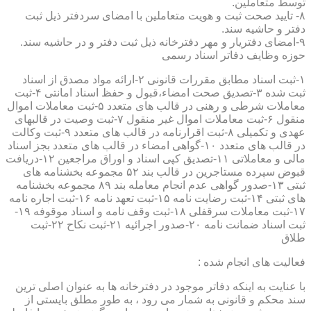
توسط متعاملین.
۸- تایید صحت ثبت و هویت متعاملین با امضای سردفتر ذیل ثبت
دفتر و حاشیه سند.
۹-امضای دفتریار و مهر دفترخانه ذیل ثبت دفتر و در حاشیه سند.
حوزه وظایف دفاتر اسناد رسمی
۱-ثبت اسناد مطابق مقررات قانونی ۲-ارائه مواد مصدق از اسناد
ثبت شده ۳-تصدیق صحت امضاء،قبول و حفظ اسناد امانتی ۴-ثبت
معاملات شرطی و رهنی در قالب های متعدد ۵-ثبت معاملات اموال
منقول ۶-ثبت معاملات اموال غیر منقول ۷-ثبت وصیت در قالبهای
عهدی و تکمیلی ۸-ثبت اقرارنامه در قالب های متعدد ۹-ثبت وکالت
در قالب های متعدد ۱۰-گواهی امضاء در قالب های متعدد بجز اسناد
مالی و معاملاتی ۱۱-تصدیق کپی اسناد و اوراق مراجعین ۱۲-دریافت
قبوض سپرده مستاجرین در قالب بند ۵۲ مجموعه بخشنامه های
ثبتی ۱۳-صدور گواهی عدم انجام معامله بند ۸۹ مجموعه بخشنامه
های ثبتی ۱۴-ثبت رضایت نامه ۱۵-ثبت تعهد نامه ۱۶-ثبت اجاره نامه
۱۷-ثبت معاملات سرقفلی ۱۸-ثبت وقف نامه و اسناد موقوفه ۱۹-
ثبت اسناد ضمانت نامه ۲۰-صدور اجرائیه ۲۱-ثبت نکاح ۲۲-ثبت
طلاق
فعالیت های انجام شده :
با عنایت به اینکه دفاتر موجود در دفترخانه ها به عنوان اصلی ترین
سند محکم و قانونی به شمار می رود ، به طور مطلق بایستی از