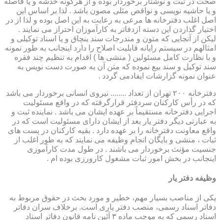
صحت در ثبت و نوشتار برخوردار بوده و از هرگونه خدشه و یا فاصله
و یا حاشیه نویسی و نواقص مثلی مصون باشد . لذا بر اساس این
اصل اغلب دفترخانه ها مرعی به رعایت به این اصل بوده و لذا از در
اختیار گذاردن این دسته ازدفاتر به کارآموزان احتراز می نمایند .
لیکن از آنجایی که متون و مندرجات سند بنچاق و یا اسناد توکیلی و
امثالهم در سیستم رایانه قابلیت اصلاح را دارد اینجانب به طور نمونه
و با نظارت کامل مسئولین ( منشی ها ) اقدام به تنظیم چند فقره
سند توکیل و سند بیع نموده که متن آن به صورت دست نویس به
عنوان نمونه گزارشات ایفادمی گردد .
دفترخانه ۲۰۰ تهران از تعداد ........ نیروی انسانی برخوردار می باشد
که در رأس کارکنان سردفتر قرارگرفته که در واقع مسئولیت
اجرایی دفترخانه مستقیماً بر عهده ایشان می باشد . نماینده ثبت و
به عبارتی دیگر دفتر یار بعد از ایشان دارای مسئولیت است که در
واقع معاونت دفترخانه را بر عهده دارد . بقیه کارکنان در پست های
ثبات ، منشی و بایگان انجام وظیفه می نمایند که به طور اغلب از
جنسیت مؤنث برخوردار می باشند . در طول مدت کارآموزی
اینجانب در بخش امور ثبات مشغول کارورزی بوده ام .
وظیفه دفتر یار
یكی از مناصب بسیار مهم، خطیر و مورد بحث در حقوق مربوط به
دفاتر اسناد رسمی، منصب دفتر یاری است. برخلاف سران دفاتر
اسناد رسمی كه به موجب ماده ۳ آئین نامه قانون دفاتر اسناد