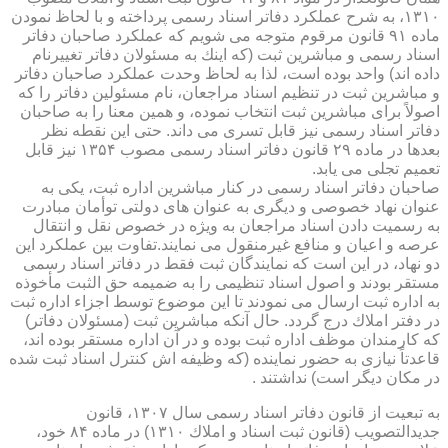
۱۳۱۰، به شرح عملكرد دفاتر اسناد رسمی پرداخته و با لحاظ نمودن
ماده ۹۱ قانون مرقوم متوجه می شویم كه عملكرد صاحبان دفاتر
اسناد رسمی و مباشرین ثبت (كه اینك به مسئولان دفاتر تغییرنام
داده اند) واحد بوده است، لذا به لحاظ وحدت عملكرد صاحبان دفاتر
و مباشرین ثبت در تنظیم اسناد مراجعان، نام مسئولین دفاتر را كه
اصولاً برای مباشرین ثبت انتخاب نموده، و همین معنا را به صاحبان
دفاتر اسناد رسمی نیز قابل تسری می داند. حتی این نقطه نظر
بعدها در ماده ۲۹ قانون دفاتر اسناد رسمی مصوب ۱۳۵۴ نیز قابل
تعمیم تجلی می یابد.
صاحبان دفاتر اسناد رسمی در كنار مباشرین اداره ثبت، یكی به
عنوان نهاد خصوصی و دیگری به عنوان های دولتی توأمان مبادرت
به رسمیت دادن اسناد مراجعان به ویژه در خصوص نقل و انتقال
عرصه و اعیان و منافع غیرمنقول می نمایند.تفاوت بین عملكرد این
دو نهاد، در این است كه نمایندگان ثبت فقط در دفاتر اسناد رسمی
مستقر بودند و اصول اسناد تنظیمی را به ضمیمه حق الثبت مأخوذه
به اداره ثبت ارسال می نمودند تا این موضوع توسط اجزاء اداره ثبت
در دفتر املاك درج گردد. حال آنكه مباشرین ثبت (مسئولان دفاتر)
كه كارمندان موظف اداره ثبت بوده و در آن اداره مستقر بوده اند،
قاعدتاً نیازی به حضور نماینده (كه وظیفه اش كنترل اسناد ثبت شده
در مكان دیگر است) نداشتند .
به تبعیت از قانون دفاتر اسناد رسمی سال ۱۳۰۷، قانون
جدیدالتصویب (قانون ثبت اسناد و املاك ۱۳۱۰) در ماده ۸۴ خود،