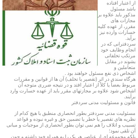
از اعتبار افتاده
باشد مسئول
مذکور باید علاوه بر
مجازات های
مقرر، از عهده کلیه
خسارات وارده نیز
برآید.
سردفترانی که در
انجام وظایف خود
مرتکب تخلفاتی
بشوند در مقابل
متعاملین و
اشخاص ذی نفع مسئول خواهند بود .
هرگاه سندی در اثر (تقصیر یا تخلف) آن ها از قوانین و مقررات
مربوط بعضاً یا کلاً از اعتبار افتد و در نتیجه ضرری متوجه آن
اشخاص شود علاوه بر مجازتهای مقرر باید از عهده خسارت وارد
برآیند.
قانون و مسئولیت مدنی سردفتر
مسئولیت مدنی سردفتر بطور انحصاری منطبق با هیچ کدام از
نظریه های تقصیر یا خطر یا تضمین حق و غیره نبوده و قواعد
تسبیب و اتلاف را هم نمی توان بطور انحصاری از موجبات و مبانی
آن تلقی نمود؛
بلکه مجموعه ای از عناصر هر یک را به همراه خود داشته و چون