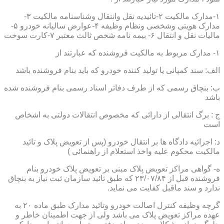
۱-مدارک مالکیت ۲-تائیدیه نقل وانتقال وشناسنامه مالکیت ۳-
مدارک هویتی وشخصی ونظام وظیفه ۴-عوارض سالیانه خودرو ۵-
مالیات نقل و انتقال ۶- بیمه نامه شخص ثالث معتبر ۷-کارت سوخت
۱- مدارک مربوط به مالکیت فروشنده که عبارتند از
الف: سند کمپانی یا تولید کننده خودرو که باید بنام فروشنده باشد
ب: بنچاق رسمی که از طرف دفاتر اسناد رسمی بنام فروشنده شده
باشد
ج : برگ انتقالی از دارائی که مخصوص انتقالات دولتی به اشخاص
است
د: اجرائیه دادگاه ها بر انتقال خودرو (پس از تعویض پلاک و تائید
مالکیت محکوم علیه واخذ استعلام از راهنمائی )
ه- گواهی مراکز تعویض پلاک مبنی بر تعویض پلاک خودرو بنام
فروشنده قبل از ۲۳/۰۷/۸۴ که طبق تائید سازمان ثبت نیاز به بنچاق
ندارد و سند ماقبل کفایت می نماید.
گرچه وظیفه کنترل اصالت خودرو وتائید مدارک طبق ماده ۲۰ به
عهده مراکز تعویض پلاک می باشد ولی از جهت اطمینان خاطر و