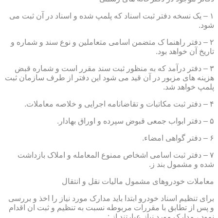
۱ – یک نسخه دفتر ثبت اسناد که پلمپ شده و اسناد در آن ثبت می
شود.
۲ – دفتر راهنما ک متضمن اسامی متعاملین و نوع سند و شماره و
تاریخ آن خواهد بود.
۳ – دفتر درآمد که به منظور ثبت سند مقرر است و شماره قبض
هزینه های مزبور در آن قید می شود این دفتر از طرف سازمان ثبت
پلمپ خواهد شد.
۴ – دفتر ثبت مکاتبات و تقاضانامه اجرایی و خلاصه معاملات.
۵ – دفتر ابواب جمعی قبوض سپرده و اوراق بهادار.
۶ – دفتر گواهی امضاء.
۷ – دفتر ثبت اسامی اشخاص ممنوع المعامله و املاک بازداشت
شده و مشمول بند ز.
معاملات خودروهای مشمول مالیات نقل و انتقال
برای تنظیم اسناد خودرو ابتدا باید مدارک مورد نیاز را اخذ و بررسی
و پس از تطابق با مقررات مربوطه نسبت به تنظیم و ثبت ان اقدام
نمود ، مدارک مورد نیاز عبارتند از :