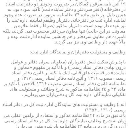
۱۹ آئین نامه مرقوم كماكان بر ضرورت وجودی دو دفتر ثبت اسناد
در دفترخانه (دفتر سردفتر و دفتر نماینده ثبت) تأكید نموده بود. به
همین دلیل، بر طبق ماده ۲۴ نظامنامه مزبور، در صورت عدم وجود
نماینده اداره ثبت در دفترخانه، دفتریار وظیفه نماینده اداره ثبت را
نیز عهده دار بوده است. دفتریار مذكور (صرفاً و فقط علاوه بر
معاونت در این حالت) تنها معاون سردفتر محسوب نمی گردید، بلكه
نامبرده هم معاون سردفتر و هم جانشین نماینده اداره ثبت بوده و
مآلاً عهده دار وظائف وی نیز می گردید.
وظایف و مسئولیت دفتریاران و نمایندگان اداره ثبت:
با پذیرش تفكیك نقش دفتریاران (معاونان سران دفاتر و عوامل
درون نهادی دفاتر اسناد رسمی) و با تأكید بر مفهوم «معاون و
نماینده» در قسمت های قبلی، اینك با تكیه بر قانون دفاتر اسناد
رسمی مصوب ۱۳۱۶ و آئین نامه دفاتر اسناد رسمی ۱۳۱۷ و
نظامنامه قانون دفاتر اسناد رسمی مصوب ۱۳۱۶ بالاخص با تأكید بر
ماده ۲۴ و ۲۵ نظامنامه مذكور به شرح وظائف و مسئولیت های
تفكیكی نمایندگان اداره ثبت كل و دفتریاران می پردازیم .
الف) وظیفه و مسئولیت های نمایندگان اداره ثبت كل در دفاتر اسناد
رسمی (۱۳۱۰ ـ ۱۳۵۴)
با تدقیق در ماده ۲۴ نظامنامه مذكور و استفاده از براهین عقلی می
توان به شرح وظایف نمایندگان اداره ثبت كل در دفاتر اسناد رسمی
آن روزگار پی برد. ماده ۲۴ نظامنامه یاد شده مقرر می دارد: