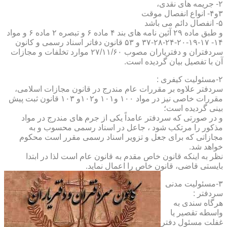
۲- جریمه های نقدی،
۳و۴- انواع انفصال موقت
۵- انفصال دائم می باشد
و طبق ماده ۲۹ آئین نامه های بند ۴ ماده ۶ و تبصره ۲ ماده ۶ و مواد
۱۴- ۱۷-۱۹-۲۰-۲۴-۲۸-۳۷ و ۵۳ قانون دفاتر اسناد رسمی و کانون
سردفتران و دفتریاران مصوب ۲۷/۱۱/۶۰ موارد تخلفات و مجازات
آن با تفصیل بیان گردیده است.
۲-مسئولیت کیفری :
سردفتر علاوه بر مقررات عام مندرج در قانون مجازات اسلامی،
مقررات خاصی نیز در مواد ۱۰۰ و۱۰۱ و۱۰۲و ۱۰۳ قانون ثبت پیش
بینی گردیده است؛
و در صورتی که سردفتر عامداً یکی از جرم های مندرج در مواد
مذکور را مرتکب شود ، جاعل در اسناد رسمی محسوب و به
مجازاتی که برای جعل و تزویر اسناد رسمی مقرر است محکوم
خواهد شد.
نظر به اینکه قانون خاص مقدم به قانون عام است لذا در ابتدا
بایستی قاضی، قانون خاص را اعمال نماید.
۳-مسئولیت مدنی
سردفتر :
هرگاه سندی به
واسطه تقصیر یا
غفلت مسئول دفتر