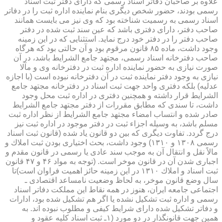
علاوه بر صاحبان دفاتر اسناد رسمی كه دارای دفتر ثبت اسناد
رسمی بودند، حضور شخص دیگری بنام نماینده اداره ثبت را در دفاتر
اسناد رسمی به رسمیت شناخته بود كه وی نیز می بایست همانند
صاحب دفتر، دارای دفتری باشد كه عین سند ثبت شده در دفتر
صاحب دفتر را در دفتر خود درج نماید. استثنایی كه در این زمینه
وجود داشت، ماده ۸۵ قانون مرقوم بود و آن حالتی بود كه هرگاه
صاحب دفترخانه اسناد رسمی، مجتهد جامع الشرایط باشد، در آن
صورت نیازی به حضور نماینده اداره ثبت در دفترخانه وی و مآلا
نیازی به وجود دفتر نماینده ثبت در آن دفترخانه نبوده است (با اجازه
عدلیه) بلكه دفتری واحد جهت ثبت اسناد در دفترخانه مجتهد جامع
الشرایط قرار داشته و همچنین دفتری در اداره ثبت محل وجود
داشت، تا سندی كه مطابق مقررات از دفتر مجتهد جامع الشرایط
صادر شده و انتساب امضاء مجتهد جامع الشرایط از نظر اداره ثبت
مسلم باشد، به وسیله اجزاء ثبت در دفتر موجود در اداره ثبت نیز
درج گردد. تفاوت دیگری كه بین دو قانون یاد شده (قانون ثبت اسناد
رسمی ۱۳۰۸ و ۱۳۱۰) وجود داشت، بحث اختیاری بودن ثبت املاك و
مالاً نقل و انتقال آن به موجب سند عادی یا رسمی در قانون مقدم و
اجباری شدن آن در قانون موخر است. (توجه به مواد ۴۶ و ۴۷ قانون
ثبت اسناد و املاك ۱۳۱۰ در این زمینه حائز اهمیت فراوان است)تا
سال وضع قانون موخر، به لحاظ وضعیت نامساعد اقتصادی ـ
اجتماعی جامعه ایران، هنوز در همه نقاط این مملكت دفاتر اسناد
رسمی و اداره ثبت تشكیل نشده یا اگر هم تشكیل شده بود، ادارات
و دفاتر تشكیل شده دارای شرایط كیفی و مطلوب نبوده اند. به
همین جهت قانونگذار در دو مورد (۱ـ ثبت اسناد كلیه عقود و