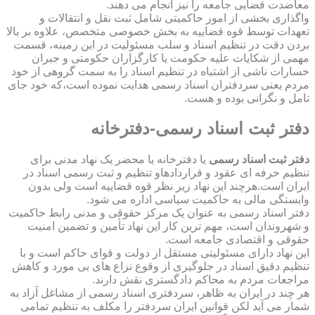
معاضدت قضایی جامعه را نیز انجام می دهند.
واگذاری بخشی از امور حاکمیتی شامل ثبت نقل و انتقالات و
تعهدات توسط قوه قضاییه به بخش خصوصی متخصص، علاوه بر بالا
بردن دقت در تنظیم اسناد و سلب مسئولیت در این زمینه، قسمت
مهمی از شکایات علیه حکومت یا کارگزاران حکومتی و جبران
خسارات ناشی از اشتباه در تنظیم اسناد را به سمت گروهی از خود
مردم یعنی سردفتران اسناد رسمی هدایت نموده است،که خود جای
تامل و نگرانی بوده و هست.
دفتر ثبت اسناد رسمی-دفترخانه
دفتر ثبت اسناد رسمی
یا دفترخانه یا محضر یک نهاد مدنی برای
تنظیم حرفه ای عقود و قراردادهاو تنظیم و ثبت رسمی اسناد در
ایران است.هرچند این نهاد زیر نظر قوه قضاییه است ولی بدون
وابستگی مالی به حاکمیت سیاسی اداره می شود.
دفتر اسناد رسمی به عنوان یک مرکز حقوقی و مدنی رابط حاکمیت
و شهروندان است، مهم ترین کار این نهاد تأمین و تضمین امنیت
حقوقی و اقتصادی جامعه است.
این نهاد دارای مسئولیتی مستقل از دولت و قوای حاکم است و با
تنظیم دقیق اسناد در جلوگیری از وقوع نزاع های بی مورد و کاهش
مراجعات مردم به محاکم دادگستری نقش دارند.
هر چند در ایران به ظاهر، سردفتری اسناد رسمی از مشاغل آزاد به
شمار می آید لکن قوانین ایران سردفتر را مکلف به تنظیم تمامی