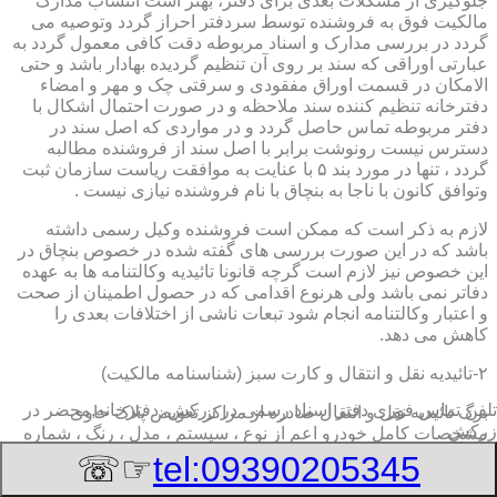
جلوگیری از مشکلات بعدی برای دفتر، بهتر است انتساب مدارک
مالکیت فوق به فروشنده توسط سردفتر احراز گردد وتوصیه می
گردد در بررسی مدارک و اسناد مربوطه دقت کافی معمول گردد به
عبارتی اوراقی که سند بر روی آن تنظیم گردیده بهادار باشد و حتی
الامکان در قسمت اوراق مفقودی و سرقتی چک و مهر و امضاء
دفترخانه تنظیم کننده سند ملاحظه و در صورت احتمال اشکال با
دفتر مربوطه تماس حاصل گردد و در مواردی که اصل سند در
دسترس نیست رونوشت برابر با اصل سند از فروشنده مطالبه
گردد ، تنها در مورد بند ۵ با عنایت به موافقت ریاست سازمان ثبت
وتوافق کانون با ناجا به بنچاق با نام فروشنده نیازی نیست .
لازم به ذکر است که ممکن است فروشنده وکیل رسمی داشته
باشد که در این صورت بررسی های گفته شده در خصوص بنچاق در
این خصوص نیز لازم است گرچه قانونا تائیدیه وکالتنامه ها به عهده
دفاتر نمی باشد ولی هرنوع اقدامی که در حصول اطمینان از صحت
و اعتبار وکالتنامه انجام شود تبعات ناشی از اختلافات بعدی را
کاهش می دهد.
۲-تائیدیه نقل و انتقال و کارت سبز (شناسنامه مالکیت)
تلفن تماس فوری
دفتر اسناد رسمی در زرکش, دفترخانه,محضر در
برگ تائیدیه نقل و انتقال صادره از مراکز تعویض پلاک حاوی
زرکش
مشخصات کامل خودرو اعم از نوع ، سیستم ، مدل ، رنگ ، شماره
موتور و شاسی ، تیپ و بخصوس شماره شناسه خودرو ( VIN ) در
☞☏
tel:09390205345
صدر صفحه و مشخصات فروشنده و خریدار اعم از مشخصات
سجلی و شماره ملی و کدپستی و آدرس و شماره انتظامی