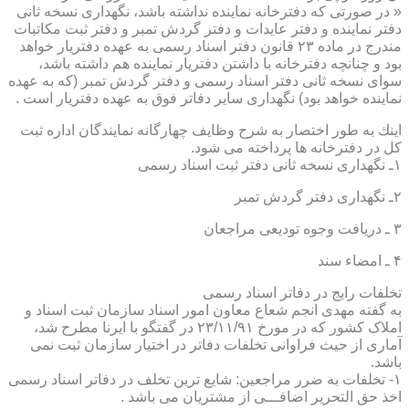
« در صورتی كه دفترخانه نماینده نداشته باشد، نگهداری نسخه ثانی
دفتر نماینده و دفتر عایدات و دفتر گردش تمبر و دفتر ثبت مكاتبات
مندرج در ماده ۲۳ قانون دفتر اسناد رسمی به عهده دفتریار خواهد
بود و چنانچه دفترخانه با داشتن دفتریار نماینده هم داشته باشد،
سوای نسخه ثانی دفتر اسناد رسمی و دفتر گردش تمبر (كه به عهده
نماینده خواهد بود) نگهداری سایر دفاتر فوق به عهده دفتریار است .
اینك به طور اختصار به شرح وظایف چهارگانه نمایندگان اداره ثبت
كل در دفترخانه ها پرداخته می شود.
۱ـ نگهداری نسخه ثانی دفتر ثبت اسناد رسمی
۲ـ نگهداری دفتر گردش تمبر
۳ ـ دریافت وجوه تودیعی مراجعان
۴ ـ امضاء سند
تخلفات رایج در دفاتر اسناد رسمی
به گفته مهدی انجم شعاع معاون امور اسناد سازمان ثبت اسناد و
املاک کشور که در مورخ ۲۳/۱۱/۹۱ در گفتگو با ایرنا مطرح شد،
آماری از حیث فراوانی تخلفات دفاتر در اختیار سازمان ثبت نمی
باشد.
۱- تخلفات به ضرر مراجعین: شایع ترین تخلف در دفاتر اسناد رسمی
اخذ حق التحریر اضافـــی از مشتریان می باشد .