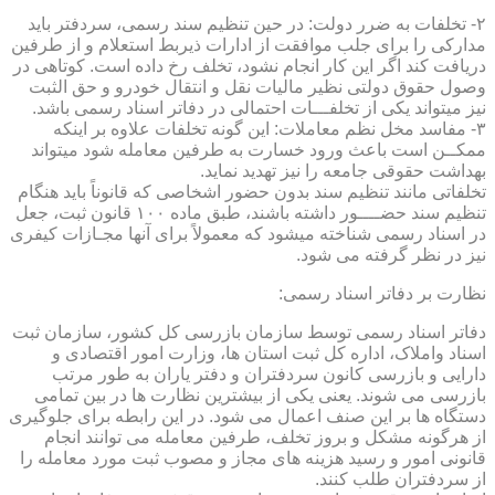
۲- تخلفات به ضرر دولت: در حین تنظیم سند رسمی، سردفتر باید
مدارکی را برای جلب موافقت از ادارات ذیربط استعلام و از طرفین
دریافت کند اگر این کار انجام نشود، تخلف رخ داده است. کوتاهی در
وصول حقوق دولتی نظیر مالیات نقل و انتقال خودرو و حق الثبت
نیز میتواند یکی از تخلفـــات احتمالی در دفاتر اسناد رسمی باشد.
۳- مفاسد مخل نظم معاملات: این گونه تخلفات علاوه بر اینکه
ممکــن است باعث ورود خسارت به طرفین معامله شود میتواند
بهداشت حقوقی جامعه را نیز تهدید نماید.
تخلفاتی مانند تنظیم سند بدون حضور اشخاصی که قانوناً باید هنگام
تنظیم سند حضــــور داشته باشند، طبق ماده ۱۰۰ قانون ثبت، جعل
در اسناد رسمی شناخته میشود که معمولاً برای آنها مجـازات کیفری
نیز در نظر گرفته می شود.
نظارت بر دفاتر اسناد رسمی:
دفاتر اسناد رسمی توسط سازمان بازرسی کل کشور، سازمان ثبت
اسناد واملاک، اداره کل ثبت استان ها، وزارت امور اقتصادی و
دارایی و بازرسی کانون سردفتران و دفتر یاران به طور مرتب
بازرسی می شوند. یعنی یکی از بیشترین نظارت ها در بین تمامی
دستگاه ها بر این صنف اعمال می شود. در این رابطه برای جلوگیری
از هرگونه مشکل و بروز تخلف، طرفین معامله می توانند انجام
قانونی امور و رسید هزینه های مجاز و مصوب ثبت مورد معامله را
از سردفتران طلب کنند.