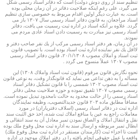
تنظیم سند از روی دوش دولت) است كه دفاتر اسناد رسمی شكل
می گیرد، علی رغم اینكه صلاحیت دفاتر در آن زمان محلی بوده
است. به عبارت دیگر اولین اقدام مربوط به خصوصی سازی تنظیم
اسناد مراجعان، به قانون دفاتر اسناد رسمی سال ۱۳۰۷ باز می
گردد. علاوه بر آنكه اسناد در اداره ثبت رسمیت می یافت، دفاتر
اسناد رسمی نیز مبادرت به رسمیت دادن اسناد عادی مردم می
نمودند.
در آن زمان، هر دفتر اسناد رسمی مركب از یك نفر صاحب دفتر و
لااقل یك نفر نماینده اداره ثبت اسناد بوده است. با تصویب قانون
ثبت اسناد و املاك مصوب ۲۰/۱/۱۳۰۸، قانون دفاتر اسناد رسمی
مصوب ۱۳۰۷ عملاً منسوخ می گردد .
نحوه نگارش قانون مرقوم (قانون ثبت اسناد واملاك ۱۳۰۸) این
مسأله را به ذهن تداعی می نماید كه قانونگذار وقت، به نوعی قانون
ثبت اسناد مصوب ۱۳۰۲ شمسی را با قانون تشكیل دفاتر اسناد
رسمی مصوب ۱۳۰۷ تلفیق نموده و حوزه صلاحیت محلی دفاتر
اسناد رسمی را از حالت محدود به حالت نامحدود تبدیل نموده است.
مضافاً مطابق ماده ۲۰۳ قانون جدیدالتصویب، وظیفه نمایندگان
اداره ثبت در دفاتر اسناد رسمی (اسلاف دفتریاران) در مورد
معاملات راجع به عین یا منافع املاك ثبت شده، اخذ حق الثبت سند
نقل و انتقال املاك و الصاق نمودن تمبر معادل آن به سند انتقالی و
ابطال تمبر مربوطه و ارسال سند به اداره ثبت محل وقوع ملك بوده
است تا اجزاء ثبت (كارمندان مستقر در اداره ثبت محل وقوع ملك)
واقعه یا عمل حقوقی انجام یافته را در دفتر املاك موجود در اداره