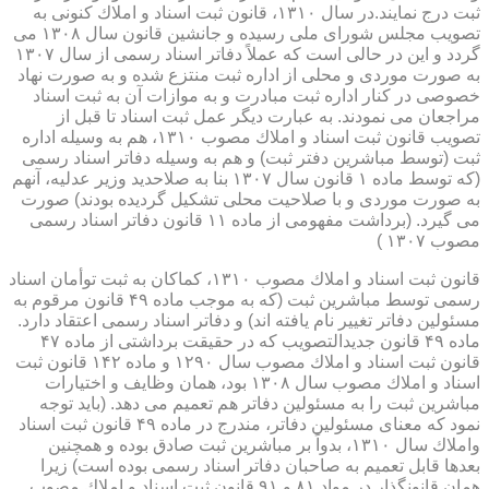
ثبت درج نمایند.در سال ۱۳۱۰، قانون ثبت اسناد و املاك كنونی به
تصویب مجلس شورای ملی رسیده و جانشین قانون سال ۱۳۰۸ می
گردد و این در حالی است كه عملاً دفاتر اسناد رسمی از سال ۱۳۰۷
به صورت موردی و محلی از اداره ثبت منتزع شده و به صورت نهاد
خصوصی در كنار اداره ثبت مبادرت و به موازات آن به ثبت اسناد
مراجعان می نمودند. به عبارت دیگر عمل ثبت اسناد تا قبل از
تصویب قانون ثبت اسناد و املاك مصوب ۱۳۱۰، هم به وسیله اداره
ثبت (توسط مباشرین دفتر ثبت) و هم به وسیله دفاتر اسناد رسمی
(كه توسط ماده ۱ قانون سال ۱۳۰۷ بنا به صلاحدید وزیر عدلیه، آنهم
به صورت موردی و با صلاحیت محلی تشكیل گردیده بودند) صورت
می گیرد. (برداشت مفهومی از ماده ۱۱ قانون دفاتر اسناد رسمی
مصوب ۱۳۰۷ )
قانون ثبت اسناد و املاك مصوب ۱۳۱۰، كماكان به ثبت توأمان اسناد
رسمی توسط مباشرین ثبت (كه به موجب ماده ۴۹ قانون مرقوم به
مسئولین دفاتر تغییر نام یافته اند) و دفاتر اسناد رسمی اعتقاد دارد.
ماده ۴۹ قانون جدیدالتصویب كه در حقیقت برداشتی از ماده ۴۷
قانون ثبت اسناد و املاك مصوب سال ۱۲۹۰ و ماده ۱۴۲ قانون ثبت
اسناد و املاك مصوب سال ۱۳۰۸ بود، همان وظایف و اختیارات
مباشرین ثبت را به مسئولین دفاتر هم تعمیم می دهد. (باید توجه
نمود كه معنای مسئولین دفاتر، مندرج در ماده ۴۹ قانون ثبت اسناد
واملاك سال ۱۳۱۰، بدواً بر مباشرین ثبت صادق بوده و همچنین
بعدها قابل تعمیم به صاحبان دفاتر اسناد رسمی بوده است) زیرا
همان قانونگذار در مواد ۸۱ و ۹۱ قانون ثبت اسناد و املاك مصوب