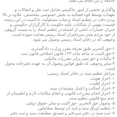
جامعه را نیز انجام می دهند،
واگذاری بخشی از امور حاکمیتی شامل ثبت نقل و انتقالات و
تعهدات توسط قوه قضائیه به بخش خصوصی متخصص، علاوه بر بالا
بردن دقت در تنظیم اسناد و سلب مسئولیت حاکمیت در این زمینه،
قسمت مهمی از شکایات علیه حکومت یا کارگزاران حکومتی و
جبران خسارات ناشی از اشتباه در تنظیم اسناد را به سمت گروهی
از خود مردم یعنی سردفتران اسناد رسمی هدایت نموده است.
وجوهی که در دفاتر اسناد رسمی وصول می شود :
۱-حق التحریر طبق تعرفه مقرر وزارت دادگستری.
۲-حق الثبت به ماخذ ماده ۱۲۳ قانون اصلاحی قانون ثبت.
۳-مالیات و حق تمبر برابر مقررات مالیاتی.
۴-سایر وجوهی که طبق قوانین وصول آن به عهده دفترخانه محول
است.
مراحل تنظیم سند در دفاتر اسناد رسمی:
۱- احراز هویت.
۲- احراز اهلیت.
۳- احراز اصالت و اعتبار مستندات سند.
۴- احراز انجام مقررات قانونی و انجام مکاتبات لازم و اطمینان از
عدم منع قانونی تنظیم سند.
۵- وصول حق التحریر، حق الثبت و سایر حقوق دولتی.
۶- تنظیم اوراق سند و تایید آن توسط متعاملین.
۷- ثبت سند در دفتر سردفتر و تصدیق مطابقت سند و ثبت دفتر