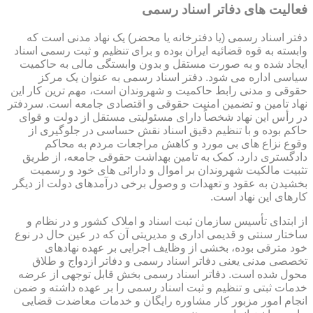
فعالیت های دفاتر اسناد رسمی
دفتر اسناد رسمی (یا دفترخانه یا محضر) یک نهاد مدنی است که
وابسته به قوه قضائیه ایران بوده و برای تنظیم و ثبت رسمی اسناد
ایجاد شده و به صورت مستقل و بدون وابستگی مالی به حاکمیت
سیاسی اداره می شود. دفتر اسناد رسمی به عنوان یک مرکز
حقوقی و مدنی رابط حاکمیت و شهروندان است، مهم ترین کار این
نهاد تامین و تضمین امنیت حقوقی و اقتصادی جامعه است. سردفتر
در رأس این نهاد شخصاً دارای مسئولیتی مستقل از دولت و قوای
حاکم بوده و با تنظیم دقیق اسناد نقش حساسی در جلوگیری از
وقوع نزاع های بی مورد و کاهش مراجعات مردم به محاکم
دادگستری دارد. کمک به تامین بهداشت حقوقی جامعه، از طریق
تثبیت مالکیت شهروندان بر اموال و دارائی های خود و رسمیت
بخشیدن به عقود و تعهدات و وصول برخی درآمدهای دولت از دیگر
کارهای این نهاد است.
از ابتدای تأسیس سازمان ثبت اسناد و املاک کشور و در نظام و
ساختار سنتی و قدیمی اداری و مدیریتی آن که در عین حال در نوع
خود مترقی بوده، بخشی از وظایف اجرایی بر عهده نهادهای
تخصصی مدنی یعنی دفاتر اسناد رسمی و دفاتر ازدواج و طلاق
محول شده است. دفاتر اسناد رسمی بخش قابل توجهی از عرضه
خدمات ثبتی و تنظیم و ثبت اسناد رسمی را بر عهده داشته و ضمن
انجام امور مزبور کار مشاوره رایگان و خدمات معاضدت قضایی