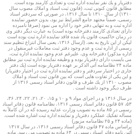
دفتریار و یك نفر نماینده اداره ثبت و تعدادی كارمند بوده است.
مطابق قانون كنونی ثبت، (قانون ثبت اسناد و املاك مصوب سال
۱۳۱۰) از سال ۱۳۱۰ تا سال ۱۳۱۶، در صورتی كه سردفتر اسناد
رسمی، ضمناً مجتهد جامع الشرایط نیز بود، بدون حضور نماینده
اداره ثبت و به تنهایی دفتر خود را اداره می نمود (صرفاً نامبرده
دارای تعدادی كارمند دفترخانه بوده است) به عبارت دیگر دفتر وی
در زمان حاكمیت قانون یاد شده فاقد نماینده اداره ثبت بوده است
لیكن از این تاریخ به بعد، (ازسال ۱۳۱۶، یعنی سال انتزاع تنظیم سند
رسمی از اداره ثبت و عدم وجود دفتر ثبت معاملات غیرمنقول در
اداره مذكور) دفترخانه وی، علیرغم عدم وجود نماینده اداره ثبت،
می بایست دارای دفتریار بوده و وظیفه نماینده اداره ثبت نیز مطابق
ماده ۲۴ نظامنامه آتی الذكر بر عهده دفتریار بوده است (یك دفتر
جاری در اختیار سردفتر و دفتر نماینده اداره ثبت در اختیار دفتریار)
و این یكی از تفاوت هایی است كه بین قانون ثبت اسناد و املاك
مصوب ۱۳۱۰ از یك طرف و قانون دفاتر اسناد رسمی ۱۳۱۶ از
طرف دیگر وجود داشته است .
در سال ۱۳۱۶ و در اجرای مواد ۹ و ۱۰ و ۱۵، ۲۰، ۲۱، ۲۲، ۲۴، ۳۶،
۵۳، ۵۷ قانون دفاتر اسناد رسمی ۱۳۱۶، نظامنامه قانون دفاتر اسناد
رسمی در ۸۵ ماده به تصویب وزارت عدلیه رسیده كه در آن كاملاً به
مسأله تفكیك عملكرد دفتریار و نماینده اداره ثبت اشاره شده است.
(ماده ۲۴ و ۲۵ نظامنامه مزبور)
براساس ماده ۴۷ قانون دفاتر اسناد رسمی ۱۳۱۶، در سال ۱۳۱۷
آئین نامه دفاتر اسناد رسمی در ۶۴ ماده به تصویب می رسد. ماده