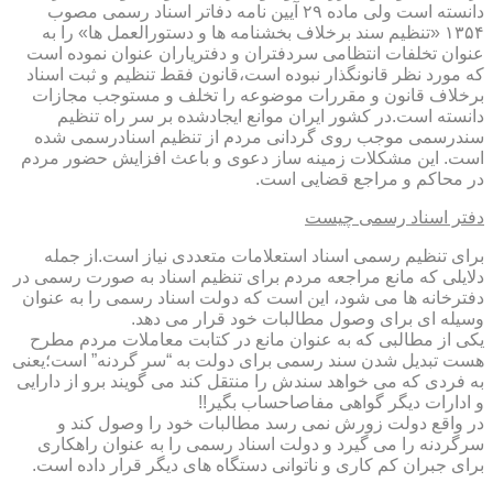
دانسته است ولی ماده ۲۹ آیین نامه دفاتر اسناد رسمی مصوب
۱۳۵۴ «تنظیم سند برخلاف بخشنامه ها و دستورالعمل ها» را به
عنوان تخلفات انتظامی سردفتران و دفتریاران عنوان نموده است
که مورد نظر قانونگذار نبوده است،قانون فقط تنظیم و ثبت اسناد
برخلاف قانون و مقررات موضوعه را تخلف و مستوجب مجازات
دانسته است.در کشور ایران موانع ایجادشده بر سر راه تنظیم
سندرسمی موجب روی گردانی مردم از تنظیم اسنادرسمی شده
است. این مشکلات زمینه ساز دعوی و باعث افزایش حضور مردم
در محاکم و مراجع قضایی است.
دفتر اسناد رسمی چیست
برای تنظیم رسمی اسناد استعلامات متعددی نیاز است.از جمله
دلایلی که مانع مراجعه مردم برای تنظیم اسناد به صورت رسمی در
دفترخانه ها می شود، این است که دولت اسناد رسمی را به عنوان
وسیله ای برای وصول مطالبات خود قرار می دهد.
یکی از مطالبی که به عنوان مانع در کتابت معاملات مردم مطرح
هست تبدیل شدن سند رسمی برای دولت به “سر گردنه” است؛یعنی
به فردی که می خواهد سندش را منتقل کند می گویند برو از دارایی
و ادارات دیگر گواهی مفاصاحساب بگیر!!
در واقع دولت زورش نمی رسد مطالبات خود را وصول کند و
سرگردنه را می گیرد و دولت اسناد رسمی را به عنوان راهکاری
برای جبران کم کاری و ناتوانی دستگاه های دیگر قرار داده است.