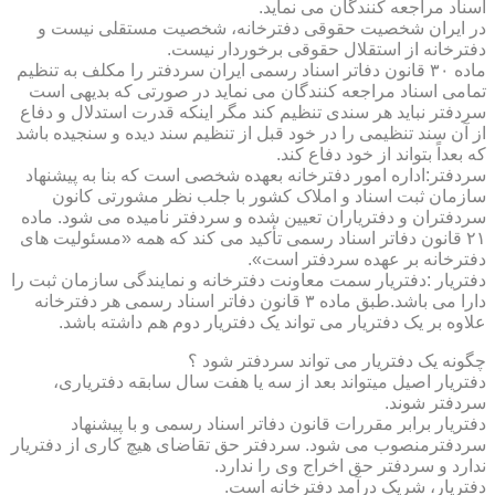
اسناد مراجعه کنندگان می نماید.
در ایران شخصیت حقوقی دفترخانه، شخصیت مستقلی نیست و
دفترخانه از استقلال حقوقی برخوردار نیست.
ماده ۳۰ قانون دفاتر اسناد رسمی ایران سردفتر را مکلف به تنظیم
تمامی اسناد مراجعه کنندگان می نماید در صورتی که بدیهی است
سردفتر نباید هر سندی تنظیم کند مگر اینکه قدرت استدلال و دفاع
از آن سند تنظیمی را در خود قبل از تنظیم سند دیده و سنجیده باشد
که بعداً بتواند از خود دفاع کند.
سردفتر:اداره امور دفترخانه بعهده شخصی است که بنا به پیشنهاد
سازمان ثبت اسناد و املاک کشور با جلب نظر مشورتی کانون
سردفتران و دفتریاران تعیین شده و سردفتر نامیده می شود. ماده
۲۱ قانون دفاتر اسناد رسمی تأکید می کند که همه «مسئولیت های
دفترخانه بر عهده سردفتر است».
دفتریار :دفتریار سمت معاونت دفترخانه و نمایندگی سازمان ثبت را
دارا می باشد.طبق ماده ۳ قانون دفاتر اسناد رسمی هر دفترخانه
علاوه بر یک دفتریار می تواند یک دفتریار دوم هم داشته باشد.
چگونه یک دفتریار می تواند سردفتر شود ؟
دفتریار اصیل میتواند بعد از سه یا هفت سال سابقه دفتریاری،
سردفتر شوند.
دفتریار برابر مقررات قانون دفاتر اسناد رسمی و با پیشنهاد
سردفترمنصوب می شود. سردفتر حق تقاضای هیچ کاری از دفتریار
ندارد و سردفتر حق اخراج وی را ندارد.
دفتریار، شریک درآمد دفترخانه است.