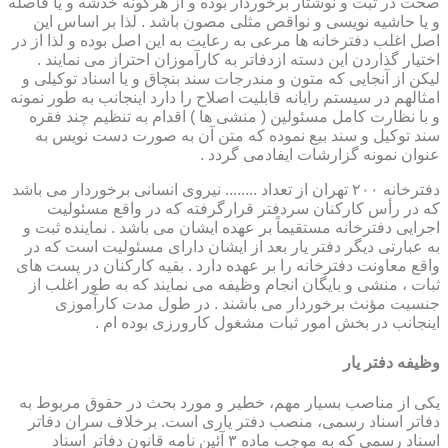
صحت در ثبت و نوشتار برخوردار بوده و از هرگونه خدشه و یا فاصله
و یا حاشیه نویسی و نواقص مثلی مصون باشد . لذا بر اساس این
اصل اغلب دفترخانه ها مرعی به رعایت به این اصل بوده و لذا از در
اختیار گذاردن این دسته ازدفاتر به کارآموزان احتراز می نمایند .
لیکن از آنجایی که متون و مندرجات سند بنچاق و یا اسناد توکیلی و
امثالهم در سیستم رایانه قابلیت اصلاح را دارد اینجانب به طور نمونه
و با نظارت کامل مسئولین ( منشی ها ) اقدام به تنظیم چند فقره
سند توکیل و سند بیع نموده که متن آن به صورت دست نویس به
عنوان نمونه گزارشات ایفادمی گردد .
دفترخانه ۲۰۰ تهران از تعداد ........ نیروی انسانی برخوردار می باشد
که در رأس کارکنان سردفتر قرارگرفته که در واقع مسئولیت
اجرایی دفترخانه مستقیماً بر عهده ایشان می باشد . نماینده ثبت و
به عبارتی دیگر دفتر یار بعد از ایشان دارای مسئولیت است که در
واقع معاونت دفترخانه را بر عهده دارد . بقیه کارکنان در پست های
ثبات ، منشی و بایگان انجام وظیفه می نمایند که به طور اغلب از
جنسیت مؤنث برخوردار می باشند . در طول مدت کارآموزی
اینجانب در بخش امور ثبات مشغول کارورزی بوده ام .
وظیفه دفتر یار
یكی از مناصب بسیار مهم، خطیر و مورد بحث در حقوق مربوط به
دفاتر اسناد رسمی، منصب دفتر یاری است. برخلاف سران دفاتر
اسناد رسمی كه به موجب ماده ۳ آئین نامه قانون دفاتر اسناد