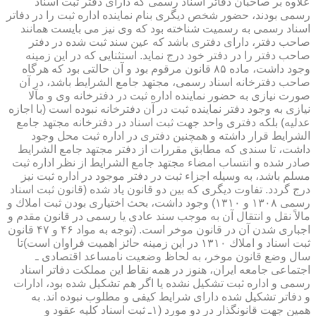
علاوه بر صاحبان دفاتر اسناد رسمی كه دارای دفتر ثبت اسناد
رسمی بودند، حضور شخص دیگری بنام نماینده اداره ثبت را در دفاتر
اسناد رسمی به رسمیت شناخته بود كه وی نیز می بایست همانند
صاحب دفتر، دارای دفتری باشد كه عین سند ثبت شده در دفتر
صاحب دفتر را در دفتر خود درج نماید. استثنایی كه در این زمینه
وجود داشت، ماده ۸۵ قانون مرقوم بود و آن حالتی بود كه هرگاه
صاحب دفترخانه اسناد رسمی، مجتهد جامع الشرایط باشد، در آن
صورت نیازی به حضور نماینده اداره ثبت در دفترخانه وی و مآلا
نیازی به وجود دفتر نماینده ثبت در آن دفترخانه نبوده است (با اجازه
عدلیه) بلكه دفتری واحد جهت ثبت اسناد در دفترخانه مجتهد جامع
الشرایط قرار داشته و همچنین دفتری در اداره ثبت محل وجود
داشت، تا سندی كه مطابق مقررات از دفتر مجتهد جامع الشرایط
صادر شده و انتساب امضاء مجتهد جامع الشرایط از نظر اداره ثبت
مسلم باشد، به وسیله اجزاء ثبت در دفتر موجود در اداره ثبت نیز
درج گردد. تفاوت دیگری كه بین دو قانون یاد شده (قانون ثبت اسناد
رسمی ۱۳۰۸ و ۱۳۱۰) وجود داشت، بحث اختیاری بودن ثبت املاك و
مالاً نقل و انتقال آن به موجب سند عادی یا رسمی در قانون مقدم و
اجباری شدن آن در قانون موخر است. (توجه به مواد ۴۶ و ۴۷ قانون
ثبت اسناد و املاك ۱۳۱۰ در این زمینه حائز اهمیت فراوان است)تا
سال وضع قانون موخر، به لحاظ وضعیت نامساعد اقتصادی ـ
اجتماعی جامعه ایران، هنوز در همه نقاط این مملكت دفاتر اسناد
رسمی و اداره ثبت تشكیل نشده یا اگر هم تشكیل شده بود، ادارات
و دفاتر تشكیل شده دارای شرایط كیفی و مطلوب نبوده اند. به
همین جهت قانونگذار در دو مورد (۱ـ ثبت اسناد كلیه عقود و