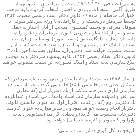
رسمی (اصلاحی ۲۷/۱۱/۱۳۶۰) به طور سراسری و عمومی، از
طریق آگهی، امتحانات ورودی و اختبار، انتخاب گردیده یا به موجب
اختیارات حاصله از ماده ۶۹ قانون دفاتر اسناد رسمی مصوب ۱۳۵۴
توسط سردفتر بازنشسته و از كارافتاده یا ورثه سردفتر متوفی یا
متوفاه معرفی و توسط كمیسیون منتخب از آنان اختبار به عمل
آمده و پس از اخذ نظر مشورتی كانون سردفتران و دفتریاران،
دادستان محل یا دادگاه بخش (حسب مورد) توسط سازمان ثبت
اسناد و املاك كشور پیشنهاد و با ابلاغ ریاست قوه قضائیه به این
سمت منصوب خواهند شد. دفتریاران، مطابق قسمت اخیر ماده ۳
قانون دفاتر اسناد رسمی ۱۳۵۴، بنا به پیشنهاد سردفتر و به موجب
ابلاغ سازمان ثبت اسناد و املاك كشور به این سمت منصوب خواهند
شد .
از سال ۱۳۵۴ به بعد، دفترخانه اسناد رسمی توسط یك سردفتر (كه
مسئول اصلی دفترخانه می باشد) اداره می گردد و غیر از نامبرده،
سازمان اداری دفترخانه مركب از یك دفتریار اول (كه معاون
سردفتر و نماینده سازمان ثبت اسناد واملاك می باشد) و عنداللزوم
یك دفتریار دوم (كه در غیاب دفتریار اول، به عنوان جانشین قانونی
دفتریار انجام وظیفه خواهد نمود و در سایر موارد به عنوان كارمند
دفترخانه محسوب می گردد) و تعدادی كارمند (سندنویس، ثبات
واپراتور كامپیوتر و كارمند خدماتی) خواهد بود .
تاریخچه شكل گیری دفاتر اسناد رسمی: