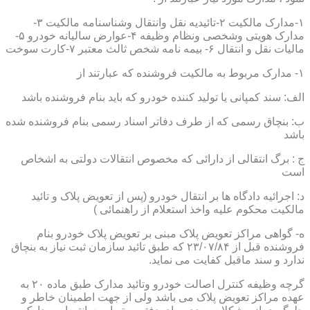
۱-مدارک مالکیت ۲-تائیدیه نقل وانتقال وشناسنامه مالکیت ۳-
مدارک هویتی وشخصی ونظام وظیفه ۴-عوارض سالیانه خودرو ۵-
مالیات نقل و انتقال ۶- بیمه نامه شخص ثالث معتبر ۷-کارت سوخت
۱- مدارک مربوط به مالکیت فروشنده که عبارتند از
الف: سند کمپانی یا تولید کننده خودرو که باید بنام فروشنده باشد
ب: بنچاق رسمی که از طرف دفاتر اسناد رسمی بنام فروشنده شده
باشد
ج : برگ انتقالی از دارائی که مخصوص انتقالات دولتی به اشخاص
است
د: اجرائیه دادگاه ها بر انتقال خودرو (پس از تعویض پلاک و تائید
مالکیت محکوم علیه واخذ استعلام از راهنمائی )
ه- گواهی مراکز تعویض پلاک مبنی بر تعویض پلاک خودرو بنام
فروشنده قبل از ۲۳/۰۷/۸۴ که طبق تائید سازمان ثبت نیاز به بنچاق
ندارد و سند ماقبل کفایت می نماید.
گرچه وظیفه کنترل اصالت خودرو وتائید مدارک طبق ماده ۲۰ به
عهده مراکز تعویض پلاک می باشد ولی از جهت اطمینان خاطر و