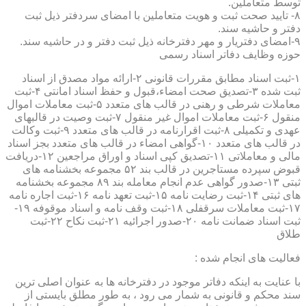
توسط متعاملین.
۸- تایید صحت ثبت و هویت متعاملین با امضای سردفتر ذیل ثبت
دفتر و حاشیه سند.
۹-امضای دفتریار و مهر دفترخانه ذیل ثبت دفتر و در حاشیه سند.
حوزه وظایف دفاتر اسناد رسمی
۱-ثبت اسناد مطابق مقررات قانونی ۲-ارائه مواد مصدق از اسناد
ثبت شده ۳-تصدیق صحت امضاء،قبول و حفظ اسناد امانتی ۴-ثبت
معاملات شرطی و رهنی در قالب های متعدد ۵-ثبت معاملات اموال
منقول ۶-ثبت معاملات اموال غیر منقول ۷-ثبت وصیت در قالبهای
عهدی و تکمیلی ۸-ثبت اقرارنامه در قالب های متعدد ۹-ثبت وکالت
در قالب های متعدد ۱۰-گواهی امضاء در قالب های متعدد بجز اسناد
مالی و معاملاتی ۱۱-تصدیق کپی اسناد و اوراق مراجعین ۱۲-دریافت
قبوض سپرده مستاجرین در قالب بند ۵۲ مجموعه بخشنامه های
ثبتی ۱۳-صدور گواهی عدم انجام معامله بند ۸۹ مجموعه بخشنامه
های ثبتی ۱۴-ثبت رضایت نامه ۱۵-ثبت تعهد نامه ۱۶-ثبت اجاره نامه
۱۷-ثبت معاملات سرقفلی ۱۸-ثبت وقف نامه و اسناد موقوفه ۱۹-
ثبت اسناد ضمانت نامه ۲۰-صدور اجرائیه ۲۱-ثبت نکاح ۲۲-ثبت
طلاق
فعالیت های انجام شده :
با عنایت به اینکه دفاتر موجود در دفترخانه ها به عنوان اصلی ترین
سند محکم و قانونی به شمار می رود ، به طور مطلق بایستی از