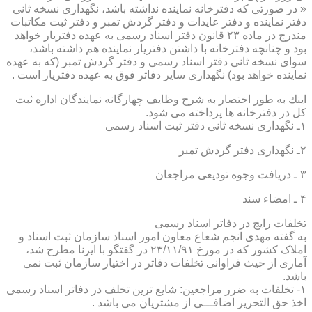
« در صورتی كه دفترخانه نماینده نداشته باشد، نگهداری نسخه ثانی
دفتر نماینده و دفتر عایدات و دفتر گردش تمبر و دفتر ثبت مكاتبات
مندرج در ماده ۲۳ قانون دفتر اسناد رسمی به عهده دفتریار خواهد
بود و چنانچه دفترخانه با داشتن دفتریار نماینده هم داشته باشد،
سوای نسخه ثانی دفتر اسناد رسمی و دفتر گردش تمبر (كه به عهده
نماینده خواهد بود) نگهداری سایر دفاتر فوق به عهده دفتریار است .
اینك به طور اختصار به شرح وظایف چهارگانه نمایندگان اداره ثبت
كل در دفترخانه ها پرداخته می شود.
۱ـ نگهداری نسخه ثانی دفتر ثبت اسناد رسمی
۲ـ نگهداری دفتر گردش تمبر
۳ ـ دریافت وجوه تودیعی مراجعان
۴ ـ امضاء سند
تخلفات رایج در دفاتر اسناد رسمی
به گفته مهدی انجم شعاع معاون امور اسناد سازمان ثبت اسناد و
املاک کشور که در مورخ ۲۳/۱۱/۹۱ در گفتگو با ایرنا مطرح شد،
آماری از حیث فراوانی تخلفات دفاتر در اختیار سازمان ثبت نمی
باشد.
۱- تخلفات به ضرر مراجعین: شایع ترین تخلف در دفاتر اسناد رسمی
اخذ حق التحریر اضافـــی از مشتریان می باشد .