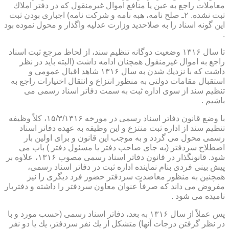
معاملات راجع به عین یا منافع اموال غیرمنقول كه در دفتر املاك
ثبت نشده. ۲ـ صلح نامه، هبه نامه و شركت نامه) اجباری بودن ثبت
این گونه اسناد را به صلاحدید وزارت عدلیه واگذار و محول نموده بود
.
تا سال ۱۳۱۶ وضعیت دوگانه تنظیم سند، از لحاظ مرجع ثبت اسناد
راجع به اموال غیرمنقول همچنان ادامه داشت (البته باید در نظر
داشت كه با نزدیك شدن به سال ۱۳۱۶ شاهد اقبال عمومی و
استقبال مقامات دولتی به منظور انتزاع و انتقال اختیارات راجع به
تنظیم سند از سوی اداره ثبت به سمت دفاتر اسناد رسمی می
باشیم .
با وضع قانون دفاتر اسناد رسمی در مورخه ۱۵/۳/۱۳۱۶، كلاً وظیفه
تنظیم سند از اداره ثبت منتزع و این وظیفه به عهده دفاتر اسناد
رسمی محول می گردد و به موجب این قانون و برای اولین بار
اصطلاح سردفتر (به جای صاحب دفتر یا مسئول دفتر ) باب می
شود. قانونگذار در قانون دفاتر اسناد رسمی مصوب ۱۳۱۶، علاوه بر
پیش بینی فردی بنام نماینده اداره ثبت در دفاتر اسناد رسمی،
همچنین به منظور معاضدت سردفتر حضور فرد دیگری را نیز
مفروض می داند كه صرفاً عنوان معاون سردفتر را داشته و دفتریار
نامیده می شود .
پس عملاً از سال ۱۳۱۶ به بعد، دفاتر اسناد رسمی (حسب مورد و با
در نظر گرفتن درجات آنها) متشكل از یك نفر سردفتر، یك یا دو نفر