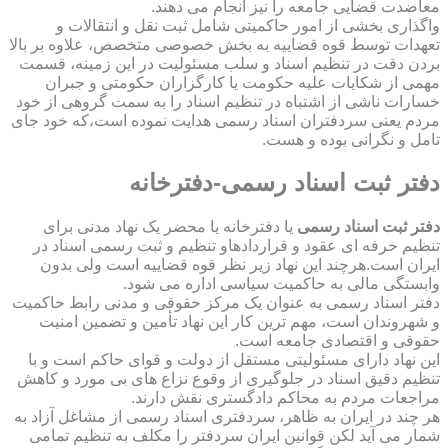
معاضدت قضایی جامعه را نیز انجام می دهند.
واگذاری بخشی از امور حاکمیتی شامل ثبت نقل و انتقالات و
تعهدات توسط قوه قضاییه به بخش خصوصی متخصص، علاوه بر بالا
بردن دقت در تنظیم اسناد و سلب مسئولیت در این زمینه، قسمت
مهمی از شکایات علیه حکومت یا کارگزاران حکومتی و جبران
خسارات ناشی از اشتباه در تنظیم اسناد را به سمت گروهی از خود
مردم یعنی سردفتران اسناد رسمی هدایت نموده است،که خود جای
تامل و نگرانی بوده و هست.
دفتر ثبت اسناد رسمی-دفترخانه
دفتر ثبت اسناد رسمی
یا دفترخانه یا محضر یک نهاد مدنی برای
تنظیم حرفه ای عقود و قراردادهاو تنظیم و ثبت رسمی اسناد در
ایران است.هرچند این نهاد زیر نظر قوه قضاییه است ولی بدون
وابستگی مالی به حاکمیت سیاسی اداره می شود.
دفتر اسناد رسمی به عنوان یک مرکز حقوقی و مدنی رابط حاکمیت
و شهروندان است، مهم ترین کار این نهاد تأمین و تضمین امنیت
حقوقی و اقتصادی جامعه است.
این نهاد دارای مسئولیتی مستقل از دولت و قوای حاکم است و با
تنظیم دقیق اسناد در جلوگیری از وقوع نزاع های بی مورد و کاهش
مراجعات مردم به محاکم دادگستری نقش دارند.
هر چند در ایران به ظاهر، سردفتری اسناد رسمی از مشاغل آزاد به
شمار می آید لکن قوانین ایران سردفتر را مکلف به تنظیم تمامی