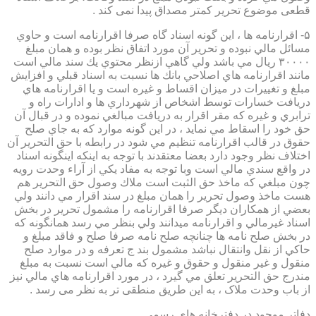
قطعی موضوع تحریر کمتر مصداق پیدا نمی کند .
۵- اقرارنامه ها ، اين گونه اسناد گاه صرفا اقرارنامه است و حاوي
مسائل مالي نبوده و تحرير آن مورد اتفاق نظر بوده و همان مبلغ
۳۰۰۰۰ ريال مي باشد ولي گاهي ازنظر محتوي يك سند مالي است
مانند اقرارنامه هاي اصلاحي بانك ها نسبت به اسناد قبلي و افزايش
مبلغ و تغييرات در ميزان اقساط و غيره است و يا اقرارنامه هاي
دريافت خسارات توسط اشخاص از شهرداري ها و ادارات راه و
ترابري و غيره كه مقر اقرار به دريافت مبالغي نموده و در قبال آن
حق خود را اسقاط مي نمايد ، در اين گونه موارد كه به جاي صلح
حقوق در قالب اقرارنامه تنظيم مي شود در رابطه با حق التحرير آن
اختلاف نظر وجود دارد بعضا معتقدند با توجه به اينكه اينگونه اسناد
در واقع سندي مالي است وبا توجه به مفاد يكي از آراء وحدت رويه
چون مبلغي كه ماخذ حق الثبت است ملاك وصول حق التحرير هم
هست ماخذ وصول تحرير را همان مبلغ در سند اقرار مي دانند ولي
بعضي از همكاران ديگر صرفا اقرارنامه را مشمول تحرير در بخش
اسناد غيرمالي و اقرارنامه ميدانند ولي بنظر مي رسد همانگونه كه
در بخش صلح نامه ها چنانچه صلح نامه صرفا صلح و فاقد مبلغ و
حاكي از نقل وانتقال نباشد مشمول بند ج تعرفه و در موارد صلح
منقول و غير منقول و حقوق و غيره كه مالي است نسبت به مبلغ
مندرج حق التحرير تعلق مي گيرد ، در مورد اقرارنامه هاي مالي نيز
از باب وحدت ملاک ، به این طریق منطقی تر به نظر می رسد .
دفاتر موجود در دفترخانه های رسمی