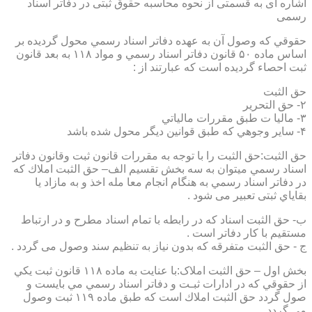
اشاره ای به قسمتی از نحوه محاسبه حقوق ثبتی در دفاتر اسناد
رسمی
حقوقي كه وصول آن به عهده دفاتر اسناد رسمي محول گرديده بر
اساس ماده ۵۰ قانون دفاتر اسناد رسمي و مواد ۱۱۸ به بعد قانون
ثبت احصاء گرديده است كه عبارتند از :
حق الثبت
۲- حق التحرير
۳- ماليا ت طبق مقررات مالياتي
۴- ساير وجوهي كه طبق قوانين ديگر محول شده باشد
حق الثبت:حق الثبت را با توجه به مقررات قانون ثبت وقانون دفاتر
اسناد رسمي ميتوان به سه بخش تقسيم الف– حق الثبت املاك كه
در دفاتر اسناد رسمي به هنگام انجام معا مله اخذ و به مازاد يا
بقاياي ثبتی تعبیر می شود .
ب- حق الثبت اسناد كه در رابطه با تمام اسناد مطرح و در ارتباط
مستقيم با كار دفاتر است .
ج - حق الثبت متفرقه كه بدون نياز به تنظیم سند وصول می گردد .
بخش اول – حق الثبت املاک:با عنايت به ماده ۱۱۸ قانون ثبت يكي
از حقوقي كه در ادارات ثبـت و دفاتر اسناد رسمي مي بايست و
صول گردد حق الثبت املاك است كه طبق ماده ۱۱۹ ثبت وصول
مي گردد.