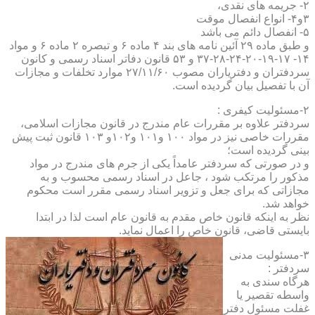
۲- جریمه های نقدی،
۳و۴- انواع انفصال موقت
۵- انفصال دائم می باشد
و طبق ماده ۲۹ آئین نامه های بند ۴ ماده ۶ و تبصره ۲ ماده ۶ و مواد
۱۴- ۱۷-۱۹-۲۰-۲۴-۲۸-۳۷ و ۵۳ قانون دفاتر اسناد رسمی و کانون
سردفتران و دفتریاران مصوب ۲۷/۱۱/۶۰ موارد تخلفات و مجازات
آن با تفصیل بیان گردیده است.
۲-مسئولیت کیفری :
سردفتر علاوه بر مقررات عام مندرج در قانون مجازات اسلامی،
مقررات خاصی نیز در مواد ۱۰۰ و۱۰۱ و۱۰۲و ۱۰۳ قانون ثبت پیش
بینی گردیده است؛
و در صورتی که سردفتر عامداً یکی از جرم های مندرج در مواد
مذکور را مرتکب شود ، جاعل در اسناد رسمی محسوب و به
مجازاتی که برای جعل و تزویر اسناد رسمی مقرر است محکوم
خواهد شد.
نظر به اینکه قانون خاص مقدم به قانون عام است لذا در ابتدا
بایستی قاضی، قانون خاص را اعمال نماید.
۳-مسئولیت مدنی
سردفتر :
هرگاه سندی به
واسطه تقصیر یا
غفلت مسئول دفتر