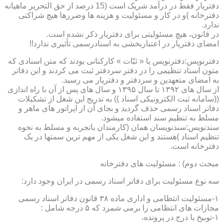
دفتریار فقط در درآمد شریک است (15 درصد از حق التحریر ماهیانه
دفترخانه )و در کار و مسئولیت و هزینه ها وضررها هیچ شراکتی
ندارد.
در قانون، هیچ مسئولیتی برای دفتریار ذکر نشده است.
امضای دفتریار در اعتباربخشی به اسنادرسمی تأثیری ندارد!!
دفترنویس:دفترنویس یا « ثبّات » کارکنانی بودند که متن اسنادی که
متون اسناد تنظیمی را در دفتر سردفتر ثبت می کردند و این دفاتر
به امضای متعهدین و سردفتر و دفتریار می رسید.
از سال های ۱۳۹۲ تا سال ۱۳۹۵ و سال های پس از آن با راه اندازی
((سامانه ثبت الکترونیکی اسناد )) به تدریج این شغل از تشکیلات
دفاتر اسناد رسمی حذف گردید و بجای آن از اپراتور های ماهر و
مسلط به تنظیم سند استفاده میشود.
سندنویس:سندنویسان همان (کارمندان باتجربه و مسلط به نحوه
تنظیم اسناد )هستند و این شغل یکی از مهم ترین سمتها در یک
دفترخانه است.
مبحث دوم) : مسئولیت های دفترخانه
سه نوع مسئولیت برای دفاتر اسناد رسمی در ایران وجود دارد:
۱-مسئولیت انتظامی و اداری ماده ۳۸ قانون دفاتر اسناد رسمی
مجازات های انتظامی را برمی شمرد که ۵ درجه شامل :
۱-توبیخ با درج در پرونده،