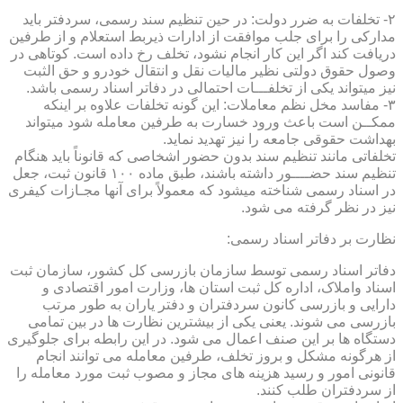
۲- تخلفات به ضرر دولت: در حین تنظیم سند رسمی، سردفتر باید
مدارکی را برای جلب موافقت از ادارات ذیربط استعلام و از طرفین
دریافت کند اگر این کار انجام نشود، تخلف رخ داده است. کوتاهی در
وصول حقوق دولتی نظیر مالیات نقل و انتقال خودرو و حق الثبت
نیز میتواند یکی از تخلفـــات احتمالی در دفاتر اسناد رسمی باشد.
۳- مفاسد مخل نظم معاملات: این گونه تخلفات علاوه بر اینکه
ممکــن است باعث ورود خسارت به طرفین معامله شود میتواند
بهداشت حقوقی جامعه را نیز تهدید نماید.
تخلفاتی مانند تنظیم سند بدون حضور اشخاصی که قانوناً باید هنگام
تنظیم سند حضــــور داشته باشند، طبق ماده ۱۰۰ قانون ثبت، جعل
در اسناد رسمی شناخته میشود که معمولاً برای آنها مجـازات کیفری
نیز در نظر گرفته می شود.
نظارت بر دفاتر اسناد رسمی:
دفاتر اسناد رسمی توسط سازمان بازرسی کل کشور، سازمان ثبت
اسناد واملاک، اداره کل ثبت استان ها، وزارت امور اقتصادی و
دارایی و بازرسی کانون سردفتران و دفتر یاران به طور مرتب
بازرسی می شوند. یعنی یکی از بیشترین نظارت ها در بین تمامی
دستگاه ها بر این صنف اعمال می شود. در این رابطه برای جلوگیری
از هرگونه مشکل و بروز تخلف، طرفین معامله می توانند انجام
قانونی امور و رسید هزینه های مجاز و مصوب ثبت مورد معامله را
از سردفتران طلب کنند.