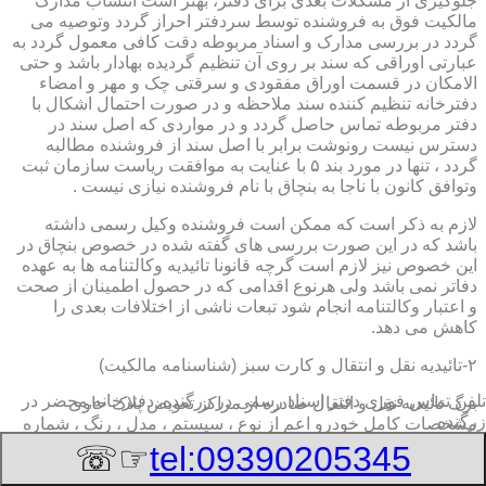
جلوگیری از مشکلات بعدی برای دفتر، بهتر است انتساب مدارک
مالکیت فوق به فروشنده توسط سردفتر احراز گردد وتوصیه می
گردد در بررسی مدارک و اسناد مربوطه دقت کافی معمول گردد به
عبارتی اوراقی که سند بر روی آن تنظیم گردیده بهادار باشد و حتی
الامکان در قسمت اوراق مفقودی و سرقتی چک و مهر و امضاء
دفترخانه تنظیم کننده سند ملاحظه و در صورت احتمال اشکال با
دفتر مربوطه تماس حاصل گردد و در مواردی که اصل سند در
دسترس نیست رونوشت برابر با اصل سند از فروشنده مطالبه
گردد ، تنها در مورد بند ۵ با عنایت به موافقت ریاست سازمان ثبت
وتوافق کانون با ناجا به بنچاق با نام فروشنده نیازی نیست .
لازم به ذکر است که ممکن است فروشنده وکیل رسمی داشته
باشد که در این صورت بررسی های گفته شده در خصوص بنچاق در
این خصوص نیز لازم است گرچه قانونا تائیدیه وکالتنامه ها به عهده
دفاتر نمی باشد ولی هرنوع اقدامی که در حصول اطمینان از صحت
و اعتبار وکالتنامه انجام شود تبعات ناشی از اختلافات بعدی را
کاهش می دهد.
۲-تائیدیه نقل و انتقال و کارت سبز (شناسنامه مالکیت)
تلفن تماس فوری
دفتر اسناد رسمی در زرگنده, دفترخانه,محضر در
برگ تائیدیه نقل و انتقال صادره از مراکز تعویض پلاک حاوی
زرگنده
مشخصات کامل خودرو اعم از نوع ، سیستم ، مدل ، رنگ ، شماره
موتور و شاسی ، تیپ و بخصوس شماره شناسه خودرو ( VIN ) در
☞☏
tel:09390205345
صدر صفحه و مشخصات فروشنده و خریدار اعم از مشخصات
سجلی و شماره ملی و کدپستی و آدرس و شماره انتظامی