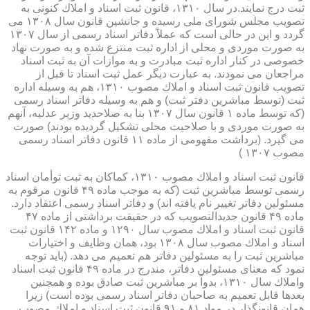
ثبت درج نمایند.در سال ۱۳۱۰، قانون ثبت اسناد و املاك كنونی به
تصویب مجلس شورای ملی رسیده و جانشین قانون سال ۱۳۰۸ می
گردد و این در حالی است كه عملاً دفاتر اسناد رسمی از سال ۱۳۰۷
به صورت موردی و محلی از اداره ثبت منتزع شده و به صورت نهاد
خصوصی در كنار اداره ثبت مبادرت و به موازات آن به ثبت اسناد
مراجعان می نمودند. به عبارت دیگر عمل ثبت اسناد تا قبل از
تصویب قانون ثبت اسناد و املاك مصوب ۱۳۱۰، هم به وسیله اداره
ثبت (توسط مباشرین دفتر ثبت) و هم به وسیله دفاتر اسناد رسمی
(كه توسط ماده ۱ قانون سال ۱۳۰۷ بنا به صلاحدید وزیر عدلیه، آنهم
به صورت موردی و با صلاحیت محلی تشكیل گردیده بودند) صورت
می گیرد. (برداشت مفهومی از ماده ۱۱ قانون دفاتر اسناد رسمی
مصوب ۱۳۰۷ )
قانون ثبت اسناد و املاك مصوب ۱۳۱۰، كماكان به ثبت توأمان اسناد
رسمی توسط مباشرین ثبت (كه به موجب ماده ۴۹ قانون مرقوم به
مسئولین دفاتر تغییر نام یافته اند) و دفاتر اسناد رسمی اعتقاد دارد.
ماده ۴۹ قانون جدیدالتصویب كه در حقیقت برداشتی از ماده ۴۷
قانون ثبت اسناد و املاك مصوب سال ۱۲۹۰ و ماده ۱۴۲ قانون ثبت
اسناد و املاك مصوب سال ۱۳۰۸ بود، همان وظایف و اختیارات
مباشرین ثبت را به مسئولین دفاتر هم تعمیم می دهد. (باید توجه
نمود كه معنای مسئولین دفاتر، مندرج در ماده ۴۹ قانون ثبت اسناد
واملاك سال ۱۳۱۰، بدواً بر مباشرین ثبت صادق بوده و همچنین
بعدها قابل تعمیم به صاحبان دفاتر اسناد رسمی بوده است) زیرا
همان قانونگذار در مواد ۸۱ و ۹۱ قانون ثبت اسناد و املاك مصوب