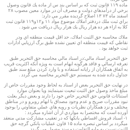
ماده ۱۱۹ قانون ثبت كه بر اساس بند س از ماده يك قانون وصول
برخي از درآمدهاي دولت و مصرف آن در موارد معين مصوب ۲۸
اسفند ماه ۷۳ ۱۳ اصلاح گرديده مقرر مي دارد:
براي ثبت ملك دردفتر املاك موضوع مواد ۱۱ و۱۲و۱۱۹ قانون ثبت
كلا به ازاء هر ده هزار ريال يك هزار ريال دريافت مي شود .
ملاك محاسبه حق الثبت املاك، حد اقل قيمت منطقه اي ودر
نقاطي كه قيمت منطقه اي تعيين نشده طبق برگ ارزيابي ادارات
ثبت خواهد بود .
حق التحرير اسناد مالي:در اسناد مالي محاسبه حق التحرير طبق
تعرفه ارسالي و فاقد هرگونه ابهام است به ويژه آنكه اكثريت قريب
به اتفاق همكاران از رايانه استفاده و با وارد كردن مبلغ سند طبق
جداول داده شده به سيستم حق التحرير محاسبه مي گردد .
در نهايت حق التحرير بعض از اسناد به لحاظ وجود مقررات خاص از
مبلغ ماخذ وصول حق الثبت تبعيت نمينمايند ويا بعنوان موارد
استنائات قانوني حق التحرير خاص خود را دارند و بعض ديگر بعلت
نبود مقررات صريح و عدم وجود مصداق با ابهام روبرو و در مناطق
مختلف و نزد همكاران نظريات و رويه هاي عملي متفاوتي را بوجود
آورده است كه مختصرا به مواردي از آن اشاره ميگردد :
۱- اسناد فروش اقساطي بانكها كه در تعقيب مشاركت مدني منعقد
ميگردد بر اساس تبصره ماده ۱۵ قاون عمليات بانكي گرچه حق
الثبت نسبت به مابه التفاوت دو سند وصول مي گردد .