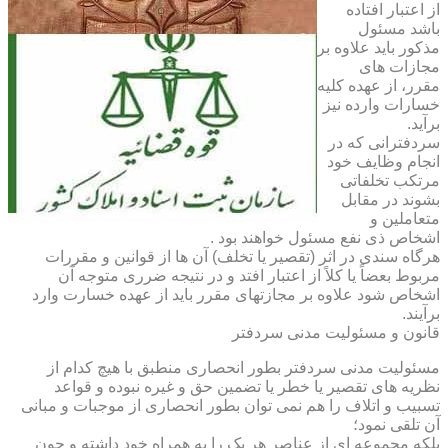
از اعتبار افتاده
باشد مسئول
مذکور باید علاوه بر
مجازات های
مقرر، از عهده کلیه
خسارات وارده نیز
برآید.
سردفترانی که در
انجام وظایف خود
مرتکب تخلفاتی
بشوند در مقابل
متعاملین و
اشخاص ذی نفع مسئول خواهند بود .
هرگاه سندی در اثر (تقصیر یا تخلف) آن ها از قوانین و مقررات
مربوط بعضاً یا کلاً از اعتبار افتد و در نتیجه ضرری متوجه آن
اشخاص شود علاوه بر مجازتهای مقرر باید از عهده خسارت وارد
برآیند.
قانون و مسئولیت مدنی سردفتر
مسئولیت مدنی سردفتر بطور انحصاری منطبق با هیچ کدام از
نظریه های تقصیر یا خطر یا تضمین حق و غیره نبوده و قواعد
تسبیب و اتلاف را هم نمی توان بطور انحصاری از موجبات و مبانی
آن تلقی نمود؛
بلکه مجموعه ای از عناصر هر یک را به همراه خود داشته و چون