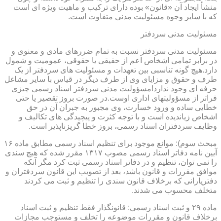
منشأ ایجاد آن «قانون» بوده دارای ترکیب و ماهیت ویژه ای است
که با سایر وجوه مسئولیت مدنی متفاوت است.
مسئولیت مدنی سردفتر
مسئولیت مدنی سردفتر نسبت به تمام ضررهای مادی و معنوی و
در برابر تمامی اشخاص اعم از حقیقی یا حقوقی، عمومیت و شمول
دارد.هیچ گونه تناسبی بین تعهدات و مسئولیت های سردفتر از یک
طرف و حقوق و مزایای وی از طرف دیگر در قیاس با سایر مشاغل
حرفه ای وجود ندارد!مسؤولیت مدنی سردفتر اسناد رسمی چیزی
فراتر از مسؤولیتهای اداری اوست.در صورت بروز تقصیر یا حتی
خطایی ساده و ورود خسارت، وی مجبور به جبران آن در حق
اشخاص زیاندیده است و با توجه کثرت و پیچیدگی های تکالیف و
وظایف سردفتران اسناد رسمی، بروز خطا گریزناپذیر است.
مبحث سوم): موانع موجود برای تنظیم اسناد رسمی مطابق ماده ۱۶
آیین نامه دفاتر اسناد رسمی مصوب ۱۳۱۷ مقرر شده که هیچ سندی
را نمی توان، تنظیم و در دفاتر اسناد رسمی ثبت کرد مگر آنکه
موافق مقررات و قانون باشد، بعد از تصویب این قانون سردفتران و
دفتریارانی که برخلاف قانون سندی را تنظیم و ثبت می کردند
متخلف محسوب می شدند.
ماده ۲۹ و ثبت اسناد رسمی: قانونگذار فقط تنظیم و ثبت اسناد
برخلاف قانون و مقررات موضوعه را تخلف و مستوجب مجازات