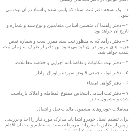
۱ – یک نسخه دفتر ثبت اسناد که پلمپ شده و اسناد در آن ثبت می
شود.
۲ – دفتر راهنما ک متضمن اسامی متعاملین و نوع سند و شماره و
تاریخ آن خواهد بود.
۳ – دفتر درآمد که به منظور ثبت سند مقرر است و شماره قبض
هزینه های مزبور در آن قید می شود این دفتر از طرف سازمان ثبت
پلمپ خواهد شد.
۴ – دفتر ثبت مکاتبات و تقاضانامه اجرایی و خلاصه معاملات.
۵ – دفتر ابواب جمعی قبوض سپرده و اوراق بهادار.
۶ – دفتر گواهی امضاء.
۷ – دفتر ثبت اسامی اشخاص ممنوع المعامله و املاک بازداشت
شده و مشمول بند ز.
معاملات خودروهای مشمول مالیات نقل و انتقال
برای تنظیم اسناد خودرو ابتدا باید مدارک مورد نیاز را اخذ و بررسی
و پس از تطابق با مقررات مربوطه نسبت به تنظیم و ثبت ان اقدام
نمود ، مدارک مورد نیاز عبارتند از :