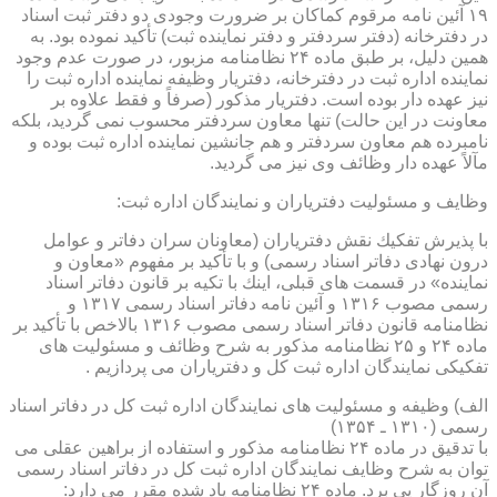
۱۹ آئین نامه مرقوم كماكان بر ضرورت وجودی دو دفتر ثبت اسناد
در دفترخانه (دفتر سردفتر و دفتر نماینده ثبت) تأكید نموده بود. به
همین دلیل، بر طبق ماده ۲۴ نظامنامه مزبور، در صورت عدم وجود
نماینده اداره ثبت در دفترخانه، دفتریار وظیفه نماینده اداره ثبت را
نیز عهده دار بوده است. دفتریار مذكور (صرفاً و فقط علاوه بر
معاونت در این حالت) تنها معاون سردفتر محسوب نمی گردید، بلكه
نامبرده هم معاون سردفتر و هم جانشین نماینده اداره ثبت بوده و
مآلاً عهده دار وظائف وی نیز می گردید.
وظایف و مسئولیت دفتریاران و نمایندگان اداره ثبت:
با پذیرش تفكیك نقش دفتریاران (معاونان سران دفاتر و عوامل
درون نهادی دفاتر اسناد رسمی) و با تأكید بر مفهوم «معاون و
نماینده» در قسمت های قبلی، اینك با تكیه بر قانون دفاتر اسناد
رسمی مصوب ۱۳۱۶ و آئین نامه دفاتر اسناد رسمی ۱۳۱۷ و
نظامنامه قانون دفاتر اسناد رسمی مصوب ۱۳۱۶ بالاخص با تأكید بر
ماده ۲۴ و ۲۵ نظامنامه مذكور به شرح وظائف و مسئولیت های
تفكیكی نمایندگان اداره ثبت كل و دفتریاران می پردازیم .
الف) وظیفه و مسئولیت های نمایندگان اداره ثبت كل در دفاتر اسناد
رسمی (۱۳۱۰ ـ ۱۳۵۴)
با تدقیق در ماده ۲۴ نظامنامه مذكور و استفاده از براهین عقلی می
توان به شرح وظایف نمایندگان اداره ثبت كل در دفاتر اسناد رسمی
آن روزگار پی برد. ماده ۲۴ نظامنامه یاد شده مقرر می دارد: