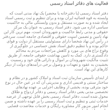
فعالیت های دفاتر اسناد رسمی
دفتر اسناد رسمی (یا دفترخانه یا محضر) یک نهاد مدنی است که
وابسته به قوه قضائیه ایران بوده و برای تنظیم و ثبت رسمی اسناد
ایجاد شده و به صورت مستقل و بدون وابستگی مالی به حاکمیت
سیاسی اداره می شود. دفتر اسناد رسمی به عنوان یک مرکز
حقوقی و مدنی رابط حاکمیت و شهروندان است، مهم ترین کار این
نهاد تامین و تضمین امنیت حقوقی و اقتصادی جامعه است. سردفتر
در رأس این نهاد شخصاً دارای مسئولیتی مستقل از دولت و قوای
حاکم بوده و با تنظیم دقیق اسناد نقش حساسی در جلوگیری از
وقوع نزاع های بی مورد و کاهش مراجعات مردم به محاکم
دادگستری دارد. کمک به تامین بهداشت حقوقی جامعه، از طریق
تثبیت مالکیت شهروندان بر اموال و دارائی های خود و رسمیت
بخشیدن به عقود و تعهدات و وصول برخی درآمدهای دولت از دیگر
کارهای این نهاد است.
از ابتدای تأسیس سازمان ثبت اسناد و املاک کشور و در نظام و
ساختار سنتی و قدیمی اداری و مدیریتی آن که در عین حال در نوع
خود مترقی بوده، بخشی از وظایف اجرایی بر عهده نهادهای
تخصصی مدنی یعنی دفاتر اسناد رسمی و دفاتر ازدواج و طلاق
محول شده است. دفاتر اسناد رسمی بخش قابل توجهی از عرضه
خدمات ثبتی و تنظیم و ثبت اسناد رسمی را بر عهده داشته و ضمن
انجام امور مزبور کار مشاوره رایگان و خدمات معاضدت قضایی