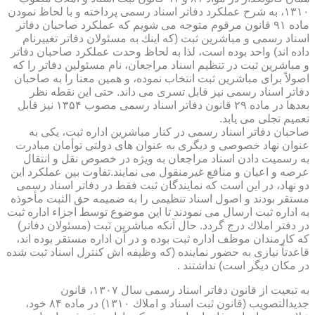
۱۳۱۰، به شرح عملكرد دفاتر اسناد رسمی پرداخته و با لحاظ نمودن
ماده ۹۱ قانون مرقوم متوجه می شویم كه عملكرد صاحبان دفاتر
اسناد رسمی و مباشرین ثبت (كه اینك به مسئولان دفاتر تغییرنام
داده اند) واحد بوده است، لذا به لحاظ وحدت عملكرد صاحبان دفاتر
و مباشرین ثبت در تنظیم اسناد مراجعان، نام مسئولین دفاتر را كه
اصولاً برای مباشرین ثبت انتخاب نموده، و همین معنا را به صاحبان
دفاتر اسناد رسمی نیز قابل تسری می داند. حتی این نقطه نظر
بعدها در ماده ۲۹ قانون دفاتر اسناد رسمی مصوب ۱۳۵۴ نیز قابل
تعمیم تجلی می یابد.
صاحبان دفاتر اسناد رسمی در كنار مباشرین اداره ثبت، یكی به
عنوان نهاد خصوصی و دیگری به عنوان های دولتی توأمان مبادرت
به رسمیت دادن اسناد مراجعان به ویژه در خصوص نقل و انتقال
عرصه و اعیان و منافع غیرمنقول می نمایند.تفاوت بین عملكرد این
دو نهاد، در این است كه نمایندگان ثبت فقط در دفاتر اسناد رسمی
مستقر بودند و اصول اسناد تنظیمی را به ضمیمه حق الثبت مأخوذه
به اداره ثبت ارسال می نمودند تا این موضوع توسط اجزاء اداره ثبت
در دفتر املاك درج گردد. حال آنكه مباشرین ثبت (مسئولان دفاتر)
كه كارمندان موظف اداره ثبت بوده و در آن اداره مستقر بوده اند،
قاعدتاً نیازی به حضور نماینده (كه وظیفه اش كنترل اسناد ثبت شده
در مكان دیگر است) نداشتند .
به تبعیت از قانون دفاتر اسناد رسمی سال ۱۳۰۷، قانون
جدیدالتصویب (قانون ثبت اسناد و املاك ۱۳۱۰) در ماده ۸۴ خود،