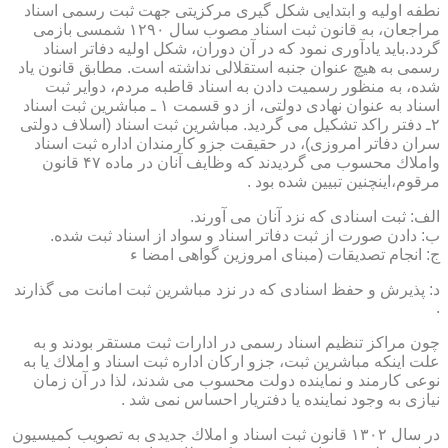
نطفه اولیه و ابتدایی شكل گیری مركزیتی جهت ثبت رسمی اسناد
مراجعان، به قانون ثبت اسناد مصوب سال ۱۲۹۰ شمسی بازمی
گردد.باید یادآوری نمود كه در آن دوران، شكل اولیه دفاتر اسناد
رسمی به هیچ عنوان جنبه استقلالی نداشته است. مطابق قانون یاد
شده، به منظور رسمیت دادن به اسناد قاطبه مردم، دوایر ثبت
اسناد به عنوان نهادی دولتی، از دو قسمت ۱ ـ مباشرین ثبت اسناد
۲ـ دفتر راكد تشكیل می گردید. مباشرین ثبت اسناد (اسلاف دولتی
سران دفاتر امروزی)، در حقیقت جزو كارمندان اداره ثبت اسناد
واملاك محسوب می گردیدند كه وظایف آنان در ماده ۴۷ قانون
مرقوم،اینچنین تبیین شده بود .
الف: ثبت اسنادی كه نزد آنان می آورند.
ب: دادن صورت از ثبت دفاتر اسناد و سواد از اسناد ثبت شده.
ج: انجام تصدیقات (مبنای امروزین گواهی امضا ء
د: پذیرش و حفظ اسنادی كه در نزد مباشرین ثبت امانت می گذارند
.
چون مراكز تنظیم اسناد رسمی در ادارات ثبت مستقر بودند و به
علت اینكه مباشرین ثبت، جزو اركان اداره ثبت اسناد و املاك یا به
نوعی كارمند و نماینده دولت محسوب می شدند، لذا در آن زمان
نیازی به وجود نماینده یا دفتریار احساس نمی شد .
در سال ۱۳۰۲ قانون ثبت اسناد و املاك جدیدی به تصویب كمیسیون