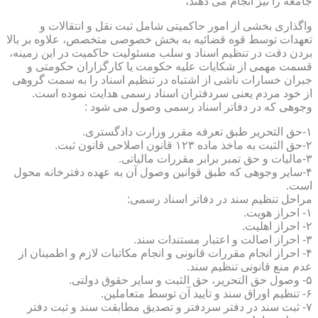
جامعه را نیز انجام می دهند،
واگذاری بخشی از امور حاکمیتی شامل ثبت نقل و انتقالات و
تعهدات توسط قوه قضائیه به بخش خصوصی متخصص، علاوه بر بالا
بردن دقت در تنظیم اسناد و سلب مسئولیت حاکمیت در این زمینه،
قسمت مهمی از شکایات علیه حکومت یا کارگزاران حکومتی و
جبران خسارات ناشی از اشتباه در تنظیم اسناد را به سمت گروهی
از خود مردم یعنی سردفتران اسناد رسمی هدایت نموده است.
وجوهی که در دفاتر اسناد رسمی وصول می شود :
۱-حق التحریر طبق تعرفه مقرر وزارت دادگستری.
۲-حق الثبت به ماخذ ماده ۱۲۳ قانون اصلاحی قانون ثبت.
۳-مالیات و حق تمبر برابر مقررات مالیاتی.
۴-سایر وجوهی که طبق قوانین وصول آن به عهده دفترخانه محول
است.
مراحل تنظیم سند در دفاتر اسناد رسمی:
۱- احراز هویت.
۲- احراز اهلیت.
۳- احراز اصالت و اعتبار مستندات سند.
۴- احراز انجام مقررات قانونی و انجام مکاتبات لازم و اطمینان از
عدم منع قانونی تنظیم سند.
۵- وصول حق التحریر، حق الثبت و سایر حقوق دولتی.
۶- تنظیم اوراق سند و تایید آن توسط متعاملین.
۷- ثبت سند در دفتر سردفتر و تصدیق مطابقت سند و ثبت دفتر