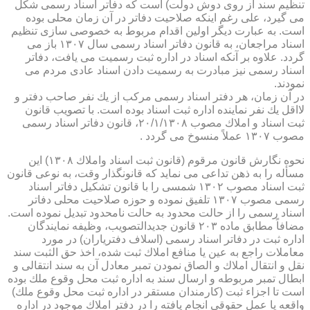
تنظیم سند از روی دوش دولت) است كه دفاتر اسناد رسمی شكل
می گیرد، علی رغم اینكه صلاحیت دفاتر در آن زمان محلی بوده
است. به عبارت دیگر اولین اقدام مربوط به خصوصی سازی تنظیم
اسناد مراجعان، به قانون دفاتر اسناد رسمی سال ۱۳۰۷ باز می
گردد. علاوه بر آنكه اسناد در اداره ثبت رسمیت می یافت، دفاتر
اسناد رسمی نیز مبادرت به رسمیت دادن اسناد عادی مردم می
نمودند.
در آن زمان، هر دفتر اسناد رسمی مركب از یك نفر صاحب دفتر و
لااقل یك نفر نماینده اداره ثبت اسناد بوده است. با تصویب قانون
ثبت اسناد و املاك مصوب ۲۰/۱/۱۳۰۸، قانون دفاتر اسناد رسمی
مصوب ۱۳۰۷ عملاً منسوخ می گردد .
نحوه نگارش قانون مرقوم (قانون ثبت اسناد واملاك ۱۳۰۸) این
مسأله را به ذهن تداعی می نماید كه قانونگذار وقت، به نوعی قانون
ثبت اسناد مصوب ۱۳۰۲ شمسی را با قانون تشكیل دفاتر اسناد
رسمی مصوب ۱۳۰۷ تلفیق نموده و حوزه صلاحیت محلی دفاتر
اسناد رسمی را از حالت محدود به حالت نامحدود تبدیل نموده است.
مضافاً مطابق ماده ۲۰۳ قانون جدیدالتصویب، وظیفه نمایندگان
اداره ثبت در دفاتر اسناد رسمی (اسلاف دفتریاران) در مورد
معاملات راجع به عین یا منافع املاك ثبت شده، اخذ حق الثبت سند
نقل و انتقال املاك و الصاق نمودن تمبر معادل آن به سند انتقالی و
ابطال تمبر مربوطه و ارسال سند به اداره ثبت محل وقوع ملك بوده
است تا اجزاء ثبت (كارمندان مستقر در اداره ثبت محل وقوع ملك)
واقعه یا عمل حقوقی انجام یافته را در دفتر املاك موجود در اداره