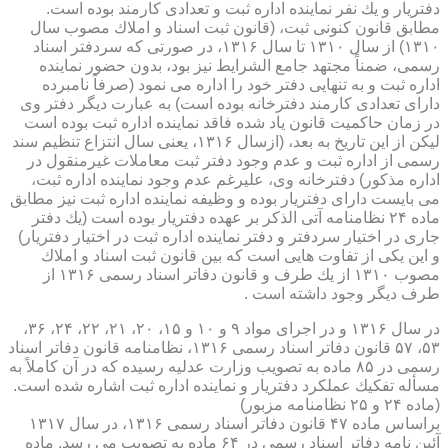
دفتریار و یك نفر نماینده اداره ثبت و تعدادی كارمند بوده است.
مطابق قانون كنونی ثبت، (قانون ثبت اسناد و املاك مصوب سال
۱۳۱۰) از سال ۱۳۱۰ تا سال ۱۳۱۶، در صورتی كه سردفتر اسناد
رسمی، ضمناً مجتهد جامع الشرایط نیز بود، بدون حضور نماینده
اداره ثبت و به تنهایی دفتر خود را اداره می نمود (صرفاً نامبرده
دارای تعدادی كارمند دفترخانه بوده است) به عبارت دیگر دفتر وی
در زمان حاكمیت قانون یاد شده فاقد نماینده اداره ثبت بوده است
لیكن از این تاریخ به بعد، (ازسال ۱۳۱۶، یعنی سال انتزاع تنظیم سند
رسمی از اداره ثبت و عدم وجود دفتر ثبت معاملات غیرمنقول در
اداره مذكور) دفترخانه وی، علیرغم عدم وجود نماینده اداره ثبت،
می بایست دارای دفتریار بوده و وظیفه نماینده اداره ثبت نیز مطابق
ماده ۲۴ نظامنامه آتی الذكر بر عهده دفتریار بوده است (یك دفتر
جاری در اختیار سردفتر و دفتر نماینده اداره ثبت در اختیار دفتریار)
و این یكی از تفاوت هایی است كه بین قانون ثبت اسناد و املاك
مصوب ۱۳۱۰ از یك طرف و قانون دفاتر اسناد رسمی ۱۳۱۶ از
طرف دیگر وجود داشته است .
در سال ۱۳۱۶ و در اجرای مواد ۹ و ۱۰ و ۱۵، ۲۰، ۲۱، ۲۲، ۲۴، ۳۶،
۵۳، ۵۷ قانون دفاتر اسناد رسمی ۱۳۱۶، نظامنامه قانون دفاتر اسناد
رسمی در ۸۵ ماده به تصویب وزارت عدلیه رسیده كه در آن كاملاً به
مسأله تفكیك عملكرد دفتریار و نماینده اداره ثبت اشاره شده است.
(ماده ۲۴ و ۲۵ نظامنامه مزبور)
براساس ماده ۴۷ قانون دفاتر اسناد رسمی ۱۳۱۶، در سال ۱۳۱۷
آئین نامه دفاتر اسناد رسمی در ۶۴ ماده به تصویب می رسد. ماده