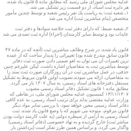
عدلیه مجلس شورای ملی رسید كه مطابق ماده ۵ قانون یاد شده،
هر دایره ثبت اسناد، از دو قسمت زیر تشكیل می شد.
۱ـ شعبه ثبت: به ریاست یك نفر رئیس شعبه و توسط چندین مأمور
متخصص (بنام مباشرین ثبت) اداره می شد
۲ـ شعبه ضبط: كه دارای دفتر ثبت خلاصه سوادها و دفتر ثبت
عایدات بود و توسط سایر كارمندان (اجزاء) اداره ثبت تصدی می شد
.
قانون یاد شده، در شرح وظائف مباشرین ثبت (آنچه كه در ماده ۴۷
قانون سابق مندرج شده بود) تغییراتی را پدیدار ساخت كه از عمده
ترین تغییرات آن می توان به لغو ضمنی دادن صورت ثبت دفاتر
توسط مباشرین ثبت به متقاضیان اشاره داشت. لیكن علیرغم چنین
حذفی، در عمل مباشرین ثبت در آن روزگاران صورت ثبت سند را
به متقاضیان، ارائه می نمودند.تصویب اولین قانون مربوط به تشكیل
مستقل دفترخانه های اسناد رسمی، به سال ۱۳۰۷ باز می گردد.
مطابق ماده ۱ قانون تشكیل دفاتر اسناد رسمی مصوب
۱۳/۱۱/۱۳۰۷ كمیسیون عدلیه مجلس شورای ملی، در نقاطی كه
وزارت عدلیه مقتضی بداند برای ترتیب اسناد رسمی، به عده كافی
دفاتر اسناد رسمی معین خواهد نمود. با بررسی سایر مواد دیگر
قانون مرقوم، متوجه می شویم كه با وضع قانون یاد شده، ثبت
اسناد رسمی به آرامی از سیطره دولتی (به علت كارمند دولت بودن
مباشر ثبت) خارج گردیده و به نهاد خصوصی (دفاتر اسناد رسمی)
واگذار می گردد. و براساس همین طرز تفكر است (برداشتن بار