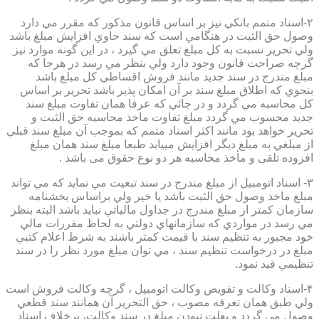
۲-اسناد متمم بانكي نيز بر اساس قانون مذكور كه مقرر مي دارد
وصول حق الثبت در هنگامي است كه سند حاوي افزايش مبلغ باشد
ولي تحرير نسبت به كل مبلغ تعلق مي گيرد ، در اين گونه موارد نيز
گرچه صراحت قانون وجود دارد ولي بنظر مي رسد در هرجا كه
مبلغ مندرج در سند جديد مانند فروش اقساطي كل مبلغ باشد
بنحوي كه اطلاق مبلغ سند بر آن امكان پذير باشد تحرير بر اساس
كل محاسبه مي گردد و در جائي كه عرفا همان تفاوت مبلغ سند
جديد محسوب مي گردد مبلغ تفاوت ماخذ محاسبه حق الثبت و
تحرير خواهد بود مانند اكثر اسناد متمم كه بموجب آن مبلغ سند قبلي
از مبلغي به مبلغ ديگر افزايش مييابد طبعا مبلغ سند همان مبلغ
افزوده تلقی و مأخذ محاسبه هر دو نوع حقوق می باشد .
۳- اسناد اتومبيل از مبلغ مندرج در سند تبعيت مي نمايد كه مي تواند
مبلغ ماخذ وصول حق الثبت باشد يا خير ولي براساس بخشنامه
سازمان كمتر از مبلغ مندرج در جداول مالياتي نبايد باشد البته بنظر
مي رسد در مواردي كه سازمانهاي دولتي به لحاظ مقررات مالي
خود مجبور به تنظيم سند با قيمت كمتر باشند به شرط اعلام كتبي
مبلغ در درخواست تنظيم سند ، مي توان مبلغ مورد نظر را در سند
تنظيمي قيد نمود.
۴-اسناد وكالت و تفويض وكالت اتومبيل ، گرچه وكالت فروش است
ولي طبق همان تعرفه مصوب ، حق التحرير آن همانند سند قطعي
وصول مي گردد و بعلت نبودن مبلغ در سند وكالت، برخلاف اسناد