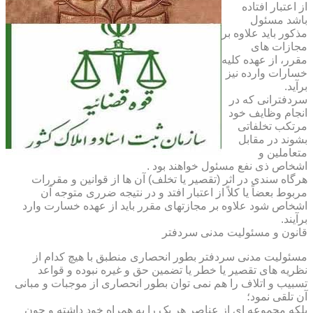
از اعتبار افتاده
باشد مسئول
مذکور باید علاوه بر
مجازات های
مقرر، از عهده کلیه
خسارات وارده نیز
برآید.
سردفترانی که در
انجام وظایف خود
مرتکب تخلفاتی
بشوند در مقابل
متعاملین و
اشخاص ذی نفع مسئول خواهند بود .
هرگاه سندی در اثر (تقصیر یا تخلف) آن ها از قوانین و مقررات
مربوط بعضاً یا کلاً از اعتبار افتد و در نتیجه ضرری متوجه آن
اشخاص شود علاوه بر مجازتهای مقرر باید از عهده خسارت وارد
برآیند.
قانون و مسئولیت مدنی سردفتر
مسئولیت مدنی سردفتر بطور انحصاری منطبق با هیچ کدام از
نظریه های تقصیر یا خطر یا تضمین حق و غیره نبوده و قواعد
تسبیب و اتلاف را هم نمی توان بطور انحصاری از موجبات و مبانی
آن تلقی نمود؛
بلکه مجموعه ای از عناصر هر یک را به همراه خود داشته و چون