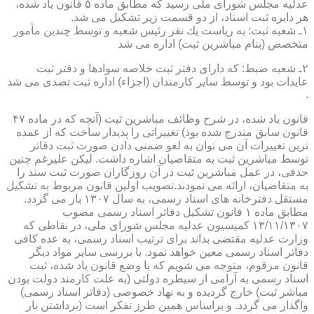
عدلیه مجلس شورای ملی رسید كه مطابق ماده ۵ قانون یاد شده،
هر دایره ثبت اسناد، از دو قسمت زیر تشكیل می شد.
۱ـ شعبه ثبت: به ریاست یك نفر رئیس شعبه و توسط چندین مأمور
متخصص (بنام مباشرین ثبت) اداره می شد
۲ـ شعبه ضبط: كه دارای دفتر ثبت خلاصه سوادها و دفتر ثبت
عایدات بود و توسط سایر كارمندان (اجزاء) اداره ثبت تصدی می شد
.
قانون یاد شده، در شرح وظائف مباشرین ثبت (آنچه كه در ماده ۴۷
قانون سابق مندرج شده بود) تغییراتی را پدیدار ساخت كه از عمده
ترین تغییرات آن می توان به لغو ضمنی دادن صورت ثبت دفاتر
توسط مباشرین ثبت به متقاضیان اشاره داشت. لیكن علیرغم چنین
حذفی، در عمل مباشرین ثبت در آن روزگاران صورت ثبت سند را
به متقاضیان، ارائه می نمودند.تصویب اولین قانون مربوط به تشكیل
مستقل دفترخانه های اسناد رسمی، به سال ۱۳۰۷ باز می گردد.
مطابق ماده ۱ قانون تشكیل دفاتر اسناد رسمی مصوب
۱۳/۱۱/۱۳۰۷ كمیسیون عدلیه مجلس شورای ملی، در نقاطی كه
وزارت عدلیه مقتضی بداند برای ترتیب اسناد رسمی، به عده كافی
دفاتر اسناد رسمی معین خواهد نمود. با بررسی سایر مواد دیگر
قانون مرقوم، متوجه می شویم كه با وضع قانون یاد شده، ثبت
اسناد رسمی به آرامی از سیطره دولتی (به علت كارمند دولت بودن
مباشر ثبت) خارج گردیده و به نهاد خصوصی (دفاتر اسناد رسمی)
واگذار می گردد. و براساس همین طرز تفكر است (برداشتن بار