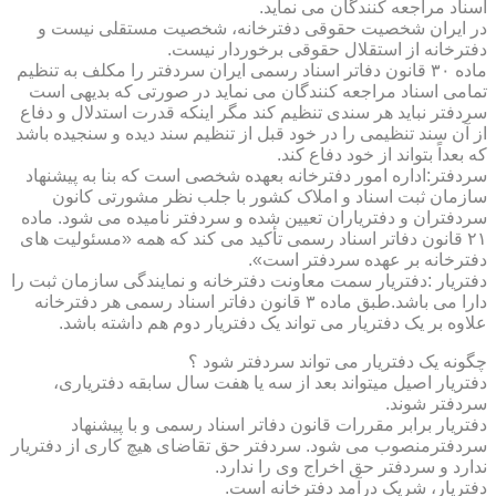
اسناد مراجعه کنندگان می نماید.
در ایران شخصیت حقوقی دفترخانه، شخصیت مستقلی نیست و
دفترخانه از استقلال حقوقی برخوردار نیست.
ماده ۳۰ قانون دفاتر اسناد رسمی ایران سردفتر را مکلف به تنظیم
تمامی اسناد مراجعه کنندگان می نماید در صورتی که بدیهی است
سردفتر نباید هر سندی تنظیم کند مگر اینکه قدرت استدلال و دفاع
از آن سند تنظیمی را در خود قبل از تنظیم سند دیده و سنجیده باشد
که بعداً بتواند از خود دفاع کند.
سردفتر:اداره امور دفترخانه بعهده شخصی است که بنا به پیشنهاد
سازمان ثبت اسناد و املاک کشور با جلب نظر مشورتی کانون
سردفتران و دفتریاران تعیین شده و سردفتر نامیده می شود. ماده
۲۱ قانون دفاتر اسناد رسمی تأکید می کند که همه «مسئولیت های
دفترخانه بر عهده سردفتر است».
دفتریار :دفتریار سمت معاونت دفترخانه و نمایندگی سازمان ثبت را
دارا می باشد.طبق ماده ۳ قانون دفاتر اسناد رسمی هر دفترخانه
علاوه بر یک دفتریار می تواند یک دفتریار دوم هم داشته باشد.
چگونه یک دفتریار می تواند سردفتر شود ؟
دفتریار اصیل میتواند بعد از سه یا هفت سال سابقه دفتریاری،
سردفتر شوند.
دفتریار برابر مقررات قانون دفاتر اسناد رسمی و با پیشنهاد
سردفترمنصوب می شود. سردفتر حق تقاضای هیچ کاری از دفتریار
ندارد و سردفتر حق اخراج وی را ندارد.
دفتریار، شریک درآمد دفترخانه است.