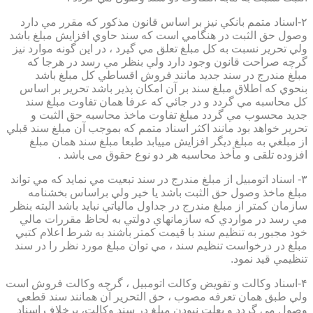
۲-اسناد متمم بانكي نيز بر اساس قانون مذكور كه مقرر مي دارد
وصول حق الثبت در هنگامي است كه سند حاوي افزايش مبلغ باشد
ولي تحرير نسبت به كل مبلغ تعلق مي گيرد ، در اين گونه موارد نيز
گرچه صراحت قانون وجود دارد ولي بنظر مي رسد در هرجا كه
مبلغ مندرج در سند جديد مانند فروش اقساطي كل مبلغ باشد
بنحوي كه اطلاق مبلغ سند بر آن امكان پذير باشد تحرير بر اساس
كل محاسبه مي گردد و در جائي كه عرفا همان تفاوت مبلغ سند
جديد محسوب مي گردد مبلغ تفاوت ماخذ محاسبه حق الثبت و
تحرير خواهد بود مانند اكثر اسناد متمم كه بموجب آن مبلغ سند قبلي
از مبلغي به مبلغ ديگر افزايش مييابد طبعا مبلغ سند همان مبلغ
افزوده تلقی و مأخذ محاسبه هر دو نوع حقوق می باشد .
۳- اسناد اتومبيل از مبلغ مندرج در سند تبعيت مي نمايد كه مي تواند
مبلغ ماخذ وصول حق الثبت باشد يا خير ولي براساس بخشنامه
سازمان كمتر از مبلغ مندرج در جداول مالياتي نبايد باشد البته بنظر
مي رسد در مواردي كه سازمانهاي دولتي به لحاظ مقررات مالي
خود مجبور به تنظيم سند با قيمت كمتر باشند به شرط اعلام كتبي
مبلغ در درخواست تنظيم سند ، مي توان مبلغ مورد نظر را در سند
تنظيمي قيد نمود.
۴-اسناد وكالت و تفويض وكالت اتومبيل ، گرچه وكالت فروش است
ولي طبق همان تعرفه مصوب ، حق التحرير آن همانند سند قطعي
وصول مي گردد و بعلت نبودن مبلغ در سند وكالت، برخلاف اسناد