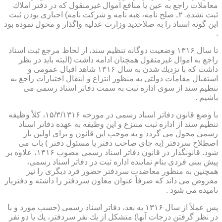
معاملات راجع به عین یا منافع اموال غیرمنقول كه در دفتر املاك
ثبت نشده. ۲ـ صلح نامه، هبه نامه و شركت نامه) اجباری بودن ثبت
این گونه اسناد را به صلاحدید وزارت عدلیه واگذار و محول نموده بود
.
تا سال ۱۳۱۶ وضعیت دوگانه تنظیم سند، از لحاظ مرجع ثبت اسناد
راجع به اموال غیرمنقول همچنان ادامه داشت (البته باید در نظر
داشت كه با نزدیك شدن به سال ۱۳۱۶ شاهد اقبال عمومی و
استقبال مقامات دولتی به منظور انتزاع و انتقال اختیارات راجع به
تنظیم سند از سوی اداره ثبت به سمت دفاتر اسناد رسمی می
باشیم .
با وضع قانون دفاتر اسناد رسمی در مورخه ۱۵/۳/۱۳۱۶، كلاً وظیفه
تنظیم سند از اداره ثبت منتزع و این وظیفه به عهده دفاتر اسناد
رسمی محول می گردد و به موجب این قانون و برای اولین بار
اصطلاح سردفتر (به جای صاحب دفتر یا مسئول دفتر ) باب می
شود. قانونگذار در قانون دفاتر اسناد رسمی مصوب ۱۳۱۶، علاوه بر
پیش بینی فردی بنام نماینده اداره ثبت در دفاتر اسناد رسمی،
همچنین به منظور معاضدت سردفتر حضور فرد دیگری را نیز
مفروض می داند كه صرفاً عنوان معاون سردفتر را داشته و دفتریار
نامیده می شود .
پس عملاً از سال ۱۳۱۶ به بعد، دفاتر اسناد رسمی (حسب مورد و با
در نظر گرفتن درجات آنها) متشكل از یك نفر سردفتر، یك یا دو نفر