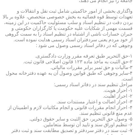
جامعه را نیز انجام می دهند،
واگذاری بخشی از امور حاکمیتی شامل ثبت نقل و انتقالات و
تعهدات توسط قوه قضائیه به بخش خصوصی متخصص، علاوه بر بالا
بردن دقت در تنظیم اسناد و سلب مسئولیت حاکمیت در این زمینه،
قسمت مهمی از شکایات علیه حکومت یا کارگزاران حکومتی و
جبران خسارات ناشی از اشتباه در تنظیم اسناد را به سمت گروهی
از خود مردم یعنی سردفتران اسناد رسمی هدایت نموده است.
وجوهی که در دفاتر اسناد رسمی وصول می شود :
۱-حق التحریر طبق تعرفه مقرر وزارت دادگستری.
۲-حق الثبت به ماخذ ماده ۱۲۳ قانون اصلاحی قانون ثبت.
۳-مالیات و حق تمبر برابر مقررات مالیاتی.
۴-سایر وجوهی که طبق قوانین وصول آن به عهده دفترخانه محول
است.
مراحل تنظیم سند در دفاتر اسناد رسمی:
۱- احراز هویت.
۲- احراز اهلیت.
۳- احراز اصالت و اعتبار مستندات سند.
۴- احراز انجام مقررات قانونی و انجام مکاتبات لازم و اطمینان از
عدم منع قانونی تنظیم سند.
۵- وصول حق التحریر، حق الثبت و سایر حقوق دولتی.
۶- تنظیم اوراق سند و تایید آن توسط متعاملین.
۷- ثبت سند در دفتر سردفتر و تصدیق مطابقت سند و ثبت دفتر