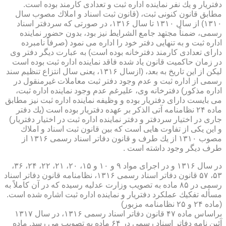
دفتریار و یك نفر نماینده اداره ثبت و تعدادی كارمند بوده است.
مطابق قانون كنونی ثبت، (قانون ثبت اسناد و املاك مصوب سال
۱۳۱۰) از سال ۱۳۱۰ تا سال ۱۳۱۶، در صورتی كه سردفتر اسناد
رسمی، ضمناً مجتهد جامع الشرایط نیز بود، بدون حضور نماینده
اداره ثبت و به تنهایی دفتر خود را اداره می نمود (صرفاً نامبرده
دارای تعدادی كارمند دفترخانه بوده است) به عبارت دیگر دفتر وی
در زمان حاكمیت قانون یاد شده فاقد نماینده اداره ثبت بوده است
لیكن از این تاریخ به بعد، (ازسال ۱۳۱۶، یعنی سال انتزاع تنظیم سند
رسمی از اداره ثبت و عدم وجود دفتر ثبت معاملات غیرمنقول در
اداره مذكور) دفترخانه وی، علیرغم عدم وجود نماینده اداره ثبت،
می بایست دارای دفتریار بوده و وظیفه نماینده اداره ثبت نیز مطابق
ماده ۲۴ نظامنامه آتی الذكر بر عهده دفتریار بوده است (یك دفتر
جاری در اختیار سردفتر و دفتر نماینده اداره ثبت در اختیار دفتریار)
و این یكی از تفاوت هایی است كه بین قانون ثبت اسناد و املاك
مصوب ۱۳۱۰ از یك طرف و قانون دفاتر اسناد رسمی ۱۳۱۶ از
طرف دیگر وجود داشته است .
در سال ۱۳۱۶ و در اجرای مواد ۹ و ۱۰ و ۱۵، ۲۰، ۲۱، ۲۲، ۲۴، ۳۶،
۵۳، ۵۷ قانون دفاتر اسناد رسمی ۱۳۱۶، نظامنامه قانون دفاتر اسناد
رسمی در ۸۵ ماده به تصویب وزارت عدلیه رسیده كه در آن كاملاً به
مسأله تفكیك عملكرد دفتریار و نماینده اداره ثبت اشاره شده است.
(ماده ۲۴ و ۲۵ نظامنامه مزبور)
براساس ماده ۴۷ قانون دفاتر اسناد رسمی ۱۳۱۶، در سال ۱۳۱۷
آئین نامه دفاتر اسناد رسمی در ۶۴ ماده به تصویب می رسد. ماده