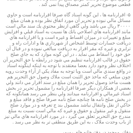
قطعی موضوع تحریر کمتر مصداق پیدا نمی کند .
۵- اقرارنامه ها ، اين گونه اسناد گاه صرفا اقرارنامه است و حاوي
مسائل مالي نبوده و تحرير آن مورد اتفاق نظر بوده و همان مبلغ
۳۰۰۰۰ ريال مي باشد ولي گاهي ازنظر محتوي يك سند مالي است
مانند اقرارنامه هاي اصلاحي بانك ها نسبت به اسناد قبلي و افزايش
مبلغ و تغييرات در ميزان اقساط و غيره است و يا اقرارنامه هاي
دريافت خسارات توسط اشخاص از شهرداري ها و ادارات راه و
ترابري و غيره كه مقر اقرار به دريافت مبالغي نموده و در قبال آن
حق خود را اسقاط مي نمايد ، در اين گونه موارد كه به جاي صلح
حقوق در قالب اقرارنامه تنظيم مي شود در رابطه با حق التحرير آن
اختلاف نظر وجود دارد بعضا معتقدند با توجه به اينكه اينگونه اسناد
در واقع سندي مالي است وبا توجه به مفاد يكي از آراء وحدت رويه
چون مبلغي كه ماخذ حق الثبت است ملاك وصول حق التحرير هم
هست ماخذ وصول تحرير را همان مبلغ در سند اقرار مي دانند ولي
بعضي از همكاران ديگر صرفا اقرارنامه را مشمول تحرير در بخش
اسناد غيرمالي و اقرارنامه ميدانند ولي بنظر مي رسد همانگونه كه
در بخش صلح نامه ها چنانچه صلح نامه صرفا صلح و فاقد مبلغ و
حاكي از نقل وانتقال نباشد مشمول بند ج تعرفه و در موارد صلح
منقول و غير منقول و حقوق و غيره كه مالي است نسبت به مبلغ
مندرج حق التحرير تعلق مي گيرد ، در مورد اقرارنامه هاي مالي نيز
از باب وحدت ملاک ، به این طریق منطقی تر به نظر می رسد .
دفاتر موجود در دفترخانه های رسمی