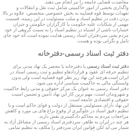
معاضدت قضایی جامعه را نیز انجام می دهند.
واگذاری بخشی از امور حاکمیتی شامل ثبت نقل و انتقالات و
تعهدات توسط قوه قضاییه به بخش خصوصی متخصص، علاوه بر بالا
بردن دقت در تنظیم اسناد و سلب مسئولیت در این زمینه، قسمت
مهمی از شکایات علیه حکومت یا کارگزاران حکومتی و جبران
خسارات ناشی از اشتباه در تنظیم اسناد را به سمت گروهی از خود
مردم یعنی سردفتران اسناد رسمی هدایت نموده است،که خود جای
تامل و نگرانی بوده و هست.
دفتر ثبت اسناد رسمی-دفترخانه
دفتر ثبت اسناد رسمی
یا دفترخانه یا محضر یک نهاد مدنی برای
تنظیم حرفه ای عقود و قراردادهاو تنظیم و ثبت رسمی اسناد در
ایران است.هرچند این نهاد زیر نظر قوه قضاییه است ولی بدون
وابستگی مالی به حاکمیت سیاسی اداره می شود.
دفتر اسناد رسمی به عنوان یک مرکز حقوقی و مدنی رابط حاکمیت
و شهروندان است، مهم ترین کار این نهاد تأمین و تضمین امنیت
حقوقی و اقتصادی جامعه است.
این نهاد دارای مسئولیتی مستقل از دولت و قوای حاکم است و با
تنظیم دقیق اسناد در جلوگیری از وقوع نزاع های بی مورد و کاهش
مراجعات مردم به محاکم دادگستری نقش دارند.
هر چند در ایران به ظاهر، سردفتری اسناد رسمی از مشاغل آزاد به
شمار می آید لکن قوانین ایران سردفتر را مکلف به تنظیم تمامی