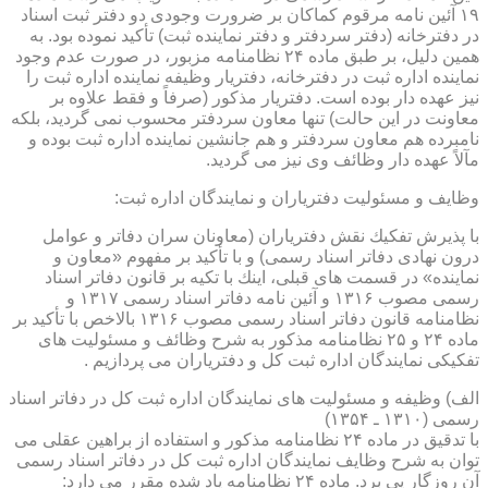
۱۹ آئین نامه مرقوم كماكان بر ضرورت وجودی دو دفتر ثبت اسناد
در دفترخانه (دفتر سردفتر و دفتر نماینده ثبت) تأكید نموده بود. به
همین دلیل، بر طبق ماده ۲۴ نظامنامه مزبور، در صورت عدم وجود
نماینده اداره ثبت در دفترخانه، دفتریار وظیفه نماینده اداره ثبت را
نیز عهده دار بوده است. دفتریار مذكور (صرفاً و فقط علاوه بر
معاونت در این حالت) تنها معاون سردفتر محسوب نمی گردید، بلكه
نامبرده هم معاون سردفتر و هم جانشین نماینده اداره ثبت بوده و
مآلاً عهده دار وظائف وی نیز می گردید.
وظایف و مسئولیت دفتریاران و نمایندگان اداره ثبت:
با پذیرش تفكیك نقش دفتریاران (معاونان سران دفاتر و عوامل
درون نهادی دفاتر اسناد رسمی) و با تأكید بر مفهوم «معاون و
نماینده» در قسمت های قبلی، اینك با تكیه بر قانون دفاتر اسناد
رسمی مصوب ۱۳۱۶ و آئین نامه دفاتر اسناد رسمی ۱۳۱۷ و
نظامنامه قانون دفاتر اسناد رسمی مصوب ۱۳۱۶ بالاخص با تأكید بر
ماده ۲۴ و ۲۵ نظامنامه مذكور به شرح وظائف و مسئولیت های
تفكیكی نمایندگان اداره ثبت كل و دفتریاران می پردازیم .
الف) وظیفه و مسئولیت های نمایندگان اداره ثبت كل در دفاتر اسناد
رسمی (۱۳۱۰ ـ ۱۳۵۴)
با تدقیق در ماده ۲۴ نظامنامه مذكور و استفاده از براهین عقلی می
توان به شرح وظایف نمایندگان اداره ثبت كل در دفاتر اسناد رسمی
آن روزگار پی برد. ماده ۲۴ نظامنامه یاد شده مقرر می دارد: