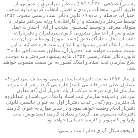
رسمی (اصلاحی ۲۷/۱۱/۱۳۶۰) به طور سراسری و عمومی، از
طریق آگهی، امتحانات ورودی و اختبار، انتخاب گردیده یا به موجب
اختیارات حاصله از ماده ۶۹ قانون دفاتر اسناد رسمی مصوب ۱۳۵۴
توسط سردفتر بازنشسته و از كارافتاده یا ورثه سردفتر متوفی یا
متوفاه معرفی و توسط كمیسیون منتخب از آنان اختبار به عمل
آمده و پس از اخذ نظر مشورتی كانون سردفتران و دفتریاران،
دادستان محل یا دادگاه بخش (حسب مورد) توسط سازمان ثبت
اسناد و املاك كشور پیشنهاد و با ابلاغ ریاست قوه قضائیه به این
سمت منصوب خواهند شد. دفتریاران، مطابق قسمت اخیر ماده ۳
قانون دفاتر اسناد رسمی ۱۳۵۴، بنا به پیشنهاد سردفتر و به موجب
ابلاغ سازمان ثبت اسناد و املاك كشور به این سمت منصوب خواهند
شد .
از سال ۱۳۵۴ به بعد، دفترخانه اسناد رسمی توسط یك سردفتر (كه
مسئول اصلی دفترخانه می باشد) اداره می گردد و غیر از نامبرده،
سازمان اداری دفترخانه مركب از یك دفتریار اول (كه معاون
سردفتر و نماینده سازمان ثبت اسناد واملاك می باشد) و عنداللزوم
یك دفتریار دوم (كه در غیاب دفتریار اول، به عنوان جانشین قانونی
دفتریار انجام وظیفه خواهد نمود و در سایر موارد به عنوان كارمند
دفترخانه محسوب می گردد) و تعدادی كارمند (سندنویس، ثبات
واپراتور كامپیوتر و كارمند خدماتی) خواهد بود .
تاریخچه شكل گیری دفاتر اسناد رسمی: