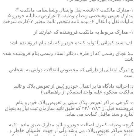
۱-مدارک مالکیت ۲-تائیدیه نقل وانتقال وشناسنامه مالکیت ۳-
مدارک هویتی وشخصی ونظام وظیفه ۴-عوارض سالیانه خودرو ۵-
مالیات نقل و انتقال ۶- بیمه نامه شخص ثالث معتبر ۷-کارت سوخت
۱- مدارک مربوط به مالکیت فروشنده که عبارتند از
الف: سند کمپانی یا تولید کننده خودرو که باید بنام فروشنده باشد
ب: بنچاق رسمی که از طرف دفاتر اسناد رسمی بنام فروشنده شده
باشد
ج : برگ انتقالی از دارائی که مخصوص انتقالات دولتی به اشخاص
است
د: اجرائیه دادگاه ها بر انتقال خودرو (پس از تعویض پلاک و تائید
مالکیت محکوم علیه واخذ استعلام از راهنمائی )
ه- گواهی مراکز تعویض پلاک مبنی بر تعویض پلاک خودرو بنام
فروشنده قبل از ۲۳/۰۷/۸۴ که طبق تائید سازمان ثبت نیاز به بنچاق
ندارد و سند ماقبل کفایت می نماید.
گرچه وظیفه کنترل اصالت خودرو وتائید مدارک طبق ماده ۲۰ به
عهده مراکز تعویض پلاک می باشد ولی از جهت اطمینان خاطر و