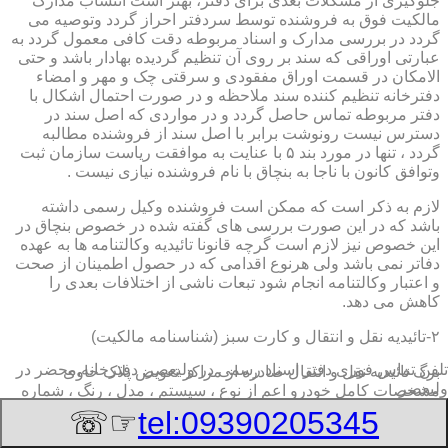
جلوگیری از مشکلات بعدی برای دفتر، بهتر است انتساب مدارک
مالکیت فوق به فروشنده توسط سردفتر احراز گردد وتوصیه می
گردد در بررسی مدارک و اسناد مربوطه دقت کافی معمول گردد به
عبارتی اوراقی که سند بر روی آن تنظیم گردیده بهادار باشد و حتی
الامکان در قسمت اوراق مفقودی و سرقتی چک و مهر و امضاء
دفترخانه تنظیم کننده سند ملاحظه و در صورت احتمال اشکال با
دفتر مربوطه تماس حاصل گردد و در مواردی که اصل سند در
دسترس نیست رونوشت برابر با اصل سند از فروشنده مطالبه
گردد ، تنها در مورد بند ۵ با عنایت به موافقت ریاست سازمان ثبت
وتوافق کانون با ناجا به بنچاق با نام فروشنده نیازی نیست .
لازم به ذکر است که ممکن است فروشنده وکیل رسمی داشته
باشد که در این صورت بررسی های گفته شده در خصوص بنچاق در
این خصوص نیز لازم است گرچه قانونا تائیدیه وکالتنامه ها به عهده
دفاتر نمی باشد ولی هرنوع اقدامی که در حصول اطمینان از صحت
و اعتبار وکالتنامه انجام شود تبعات ناشی از اختلافات بعدی را
کاهش می دهد.
۲-تائیدیه نقل و انتقال و کارت سبز (شناسنامه مالکیت)
تلفن تماس فوری
دفتر اسناد رسمی در ولیعصر, دفترخانه,محضر در
برگ تائیدیه نقل و انتقال صادره از مراکز تعویض پلاک حاوی
ولیعصر
مشخصات کامل خودرو اعم از نوع ، سیستم ، مدل ، رنگ ، شماره
موتور و شاسی ، تیپ و بخصوس شماره شناسه خودرو ( VIN ) در
☞☏
tel:09390205345
صدر صفحه و مشخصات فروشنده و خریدار اعم از مشخصات
سجلی و شماره ملی و کدپستی و آدرس و شماره انتظامی