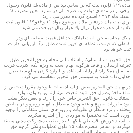
ماده ۱۱۹ قانون ثبت كه بر اساس بند س از ماده يك قانون وصول
برخي از درآمدهاي دولت و مصرف آن در موارد معين مصوب ۲۸
اسفند ماه ۷۳ ۱۳ اصلاح گرديده مقرر مي دارد:
براي ثبت ملك دردفتر املاك موضوع مواد ۱۱ و۱۲و۱۱۹ قانون ثبت
كلا به ازاء هر ده هزار ريال يك هزار ريال دريافت مي شود .
ملاك محاسبه حق الثبت املاك، حد اقل قيمت منطقه اي ودر
نقاطي كه قيمت منطقه اي تعيين نشده طبق برگ ارزيابي ادارات
ثبت خواهد بود .
حق التحرير اسناد مالي:در اسناد مالي محاسبه حق التحرير طبق
تعرفه ارسالي و فاقد هرگونه ابهام است به ويژه آنكه اكثريت قريب
به اتفاق همكاران از رايانه استفاده و با وارد كردن مبلغ سند طبق
جداول داده شده به سيستم حق التحرير محاسبه مي گردد .
در نهايت حق التحرير بعض از اسناد به لحاظ وجود مقررات خاص از
مبلغ ماخذ وصول حق الثبت تبعيت نمينمايند ويا بعنوان موارد
استنائات قانوني حق التحرير خاص خود را دارند و بعض ديگر بعلت
نبود مقررات صريح و عدم وجود مصداق با ابهام روبرو و در مناطق
مختلف و نزد همكاران نظريات و رويه هاي عملي متفاوتي را بوجود
آورده است كه مختصرا به مواردي از آن اشاره ميگردد :
۱- اسناد فروش اقساطي بانكها كه در تعقيب مشاركت مدني منعقد
ميگردد بر اساس تبصره ماده ۱۵ قاون عمليات بانكي گرچه حق
الثبت نسبت به مابه التفاوت دو سند وصول مي گردد .