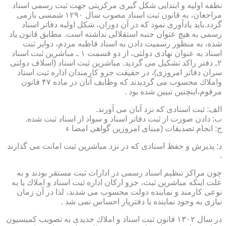
نطفه اولیه و ابتدایی شكل گیری مركزیتی جهت ثبت رسمی اسناد
مراجعان، به قانون ثبت اسناد مصوب سال ۱۲۹۰ شمسی بازمی
گردد.باید یادآوری نمود كه در آن دوران، شكل اولیه دفاتر اسناد
رسمی به هیچ عنوان جنبه استقلالی نداشته است. مطابق قانون یاد
شده، به منظور رسمیت دادن به اسناد قاطبه مردم، دوایر ثبت
اسناد به عنوان نهادی دولتی، از دو قسمت ۱ ـ مباشرین ثبت اسناد
۲ـ دفتر راكد تشكیل می گردید. مباشرین ثبت اسناد (اسلاف دولتی
سران دفاتر امروزی)، در حقیقت جزو كارمندان اداره ثبت اسناد
واملاك محسوب می گردیدند كه وظایف آنان در ماده ۴۷ قانون
مرقوم،اینچنین تبیین شده بود .
الف: ثبت اسنادی كه نزد آنان می آورند.
ب: دادن صورت از ثبت دفاتر اسناد و سواد از اسناد ثبت شده.
ج: انجام تصدیقات (مبنای امروزین گواهی امضا ء
د: پذیرش و حفظ اسنادی كه در نزد مباشرین ثبت امانت می گذارند
.
چون مراكز تنظیم اسناد رسمی در ادارات ثبت مستقر بودند و به
علت اینكه مباشرین ثبت، جزو اركان اداره ثبت اسناد و املاك یا به
نوعی كارمند و نماینده دولت محسوب می شدند، لذا در آن زمان
نیازی به وجود نماینده یا دفتریار احساس نمی شد .
در سال ۱۳۰۲ قانون ثبت اسناد و املاك جدیدی به تصویب كمیسیون