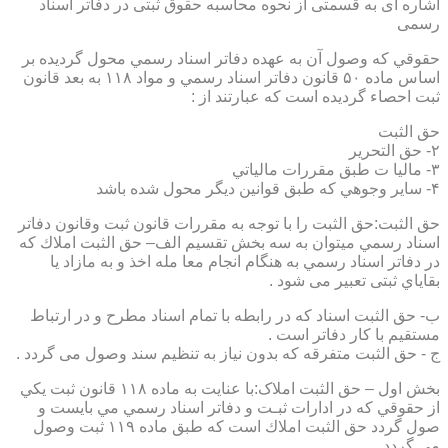
اشاره ای به قسمتی از نحوه محاسبه حقوق ثبتی در دفاتر اسناد
رسمی
حقوقي كه وصول آن به عهده دفاتر اسناد رسمي محول گرديده بر
اساس ماده ۵۰ قانون دفاتر اسناد رسمي و مواد ۱۱۸ به بعد قانون
ثبت احصاء گرديده است كه عبارتند از :
حق الثبت
۲- حق التحرير
۳- ماليا ت طبق مقررات مالياتي
۴- ساير وجوهي كه طبق قوانين ديگر محول شده باشد
حق الثبت:حق الثبت را با توجه به مقررات قانون ثبت وقانون دفاتر
اسناد رسمي ميتوان به سه بخش تقسيم الف– حق الثبت املاك كه
در دفاتر اسناد رسمي به هنگام انجام معا مله اخذ و به مازاد يا
بقاياي ثبتی تعبیر می شود .
ب- حق الثبت اسناد كه در رابطه با تمام اسناد مطرح و در ارتباط
مستقيم با كار دفاتر است .
ج - حق الثبت متفرقه كه بدون نياز به تنظیم سند وصول می گردد .
بخش اول – حق الثبت املاک:با عنايت به ماده ۱۱۸ قانون ثبت يكي
از حقوقي كه در ادارات ثبـت و دفاتر اسناد رسمي مي بايست و
صول گردد حق الثبت املاك است كه طبق ماده ۱۱۹ ثبت وصول
مي گردد.