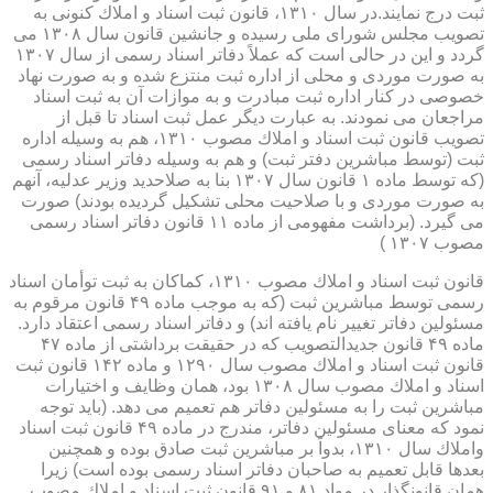
ثبت درج نمایند.در سال ۱۳۱۰، قانون ثبت اسناد و املاك كنونی به
تصویب مجلس شورای ملی رسیده و جانشین قانون سال ۱۳۰۸ می
گردد و این در حالی است كه عملاً دفاتر اسناد رسمی از سال ۱۳۰۷
به صورت موردی و محلی از اداره ثبت منتزع شده و به صورت نهاد
خصوصی در كنار اداره ثبت مبادرت و به موازات آن به ثبت اسناد
مراجعان می نمودند. به عبارت دیگر عمل ثبت اسناد تا قبل از
تصویب قانون ثبت اسناد و املاك مصوب ۱۳۱۰، هم به وسیله اداره
ثبت (توسط مباشرین دفتر ثبت) و هم به وسیله دفاتر اسناد رسمی
(كه توسط ماده ۱ قانون سال ۱۳۰۷ بنا به صلاحدید وزیر عدلیه، آنهم
به صورت موردی و با صلاحیت محلی تشكیل گردیده بودند) صورت
می گیرد. (برداشت مفهومی از ماده ۱۱ قانون دفاتر اسناد رسمی
مصوب ۱۳۰۷ )
قانون ثبت اسناد و املاك مصوب ۱۳۱۰، كماكان به ثبت توأمان اسناد
رسمی توسط مباشرین ثبت (كه به موجب ماده ۴۹ قانون مرقوم به
مسئولین دفاتر تغییر نام یافته اند) و دفاتر اسناد رسمی اعتقاد دارد.
ماده ۴۹ قانون جدیدالتصویب كه در حقیقت برداشتی از ماده ۴۷
قانون ثبت اسناد و املاك مصوب سال ۱۲۹۰ و ماده ۱۴۲ قانون ثبت
اسناد و املاك مصوب سال ۱۳۰۸ بود، همان وظایف و اختیارات
مباشرین ثبت را به مسئولین دفاتر هم تعمیم می دهد. (باید توجه
نمود كه معنای مسئولین دفاتر، مندرج در ماده ۴۹ قانون ثبت اسناد
واملاك سال ۱۳۱۰، بدواً بر مباشرین ثبت صادق بوده و همچنین
بعدها قابل تعمیم به صاحبان دفاتر اسناد رسمی بوده است) زیرا
همان قانونگذار در مواد ۸۱ و ۹۱ قانون ثبت اسناد و املاك مصوب