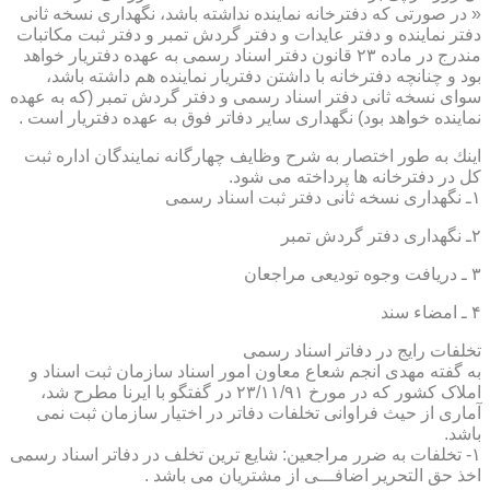
« در صورتی كه دفترخانه نماینده نداشته باشد، نگهداری نسخه ثانی
دفتر نماینده و دفتر عایدات و دفتر گردش تمبر و دفتر ثبت مكاتبات
مندرج در ماده ۲۳ قانون دفتر اسناد رسمی به عهده دفتریار خواهد
بود و چنانچه دفترخانه با داشتن دفتریار نماینده هم داشته باشد،
سوای نسخه ثانی دفتر اسناد رسمی و دفتر گردش تمبر (كه به عهده
نماینده خواهد بود) نگهداری سایر دفاتر فوق به عهده دفتریار است .
اینك به طور اختصار به شرح وظایف چهارگانه نمایندگان اداره ثبت
كل در دفترخانه ها پرداخته می شود.
۱ـ نگهداری نسخه ثانی دفتر ثبت اسناد رسمی
۲ـ نگهداری دفتر گردش تمبر
۳ ـ دریافت وجوه تودیعی مراجعان
۴ ـ امضاء سند
تخلفات رایج در دفاتر اسناد رسمی
به گفته مهدی انجم شعاع معاون امور اسناد سازمان ثبت اسناد و
املاک کشور که در مورخ ۲۳/۱۱/۹۱ در گفتگو با ایرنا مطرح شد،
آماری از حیث فراوانی تخلفات دفاتر در اختیار سازمان ثبت نمی
باشد.
۱- تخلفات به ضرر مراجعین: شایع ترین تخلف در دفاتر اسناد رسمی
اخذ حق التحریر اضافـــی از مشتریان می باشد .