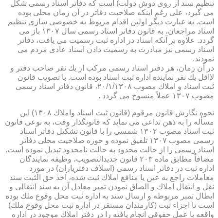
تنظیم سند از روی دوش دولت) است كه دفاتر اسناد رسمی شكل
می گیرد، علی رغم اینكه صلاحیت دفاتر در آن زمان محلی بوده
است. به عبارت دیگر اولین اقدام مربوط به خصوصی سازی تنظیم
اسناد مراجعان، به قانون دفاتر اسناد رسمی سال ۱۳۰۷ باز می
گردد. علاوه بر آنكه اسناد در اداره ثبت رسمیت می یافت، دفاتر
اسناد رسمی نیز مبادرت به رسمیت دادن اسناد عادی مردم می
نمودند.
در آن زمان، هر دفتر اسناد رسمی مركب از یك نفر صاحب دفتر و
لااقل یك نفر نماینده اداره ثبت اسناد بوده است. با تصویب قانون
ثبت اسناد و املاك مصوب ۲۰/۱/۱۳۰۸، قانون دفاتر اسناد رسمی
مصوب ۱۳۰۷ عملاً منسوخ می گردد .
نحوه نگارش قانون مرقوم (قانون ثبت اسناد واملاك ۱۳۰۸) این
مسأله را به ذهن تداعی می نماید كه قانونگذار وقت، به نوعی قانون
ثبت اسناد مصوب ۱۳۰۲ شمسی را با قانون تشكیل دفاتر اسناد
رسمی مصوب ۱۳۰۷ تلفیق نموده و حوزه صلاحیت محلی دفاتر
اسناد رسمی را از حالت محدود به حالت نامحدود تبدیل نموده است.
مضافاً مطابق ماده ۲۰۳ قانون جدیدالتصویب، وظیفه نمایندگان
اداره ثبت در دفاتر اسناد رسمی (اسلاف دفتریاران) در مورد
معاملات راجع به عین یا منافع املاك ثبت شده، اخذ حق الثبت سند
نقل و انتقال املاك و الصاق نمودن تمبر معادل آن به سند انتقالی و
ابطال تمبر مربوطه و ارسال سند به اداره ثبت محل وقوع ملك بوده
است تا اجزاء ثبت (كارمندان مستقر در اداره ثبت محل وقوع ملك)
واقعه یا عمل حقوقی انجام یافته را در دفتر املاك موجود در اداره