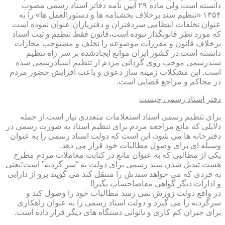
دانسته است ولی ماده ۲۹ آیین نامه دفاتر اسناد رسمی مصوب
۱۳۵۴ «تنظیم سند برخلاف بخشنامه ها و دستورالعمل ها» را به
عنوان تخلفات انتظامی سردفتران و دفتریاران عنوان نموده است
که مورد نظر قانونگذار نبوده است،قانون فقط تنظیم و ثبت اسناد
برخلاف قانون و مقررات موضوعه را تخلف و مستوجب مجازات
دانسته است.در کشور ایران موانع ایجادشده بر سر راه تنظیم
سندرسمی موجب روی گردانی مردم از تنظیم اسنادرسمی شده
است. این مشکلات زمینه ساز دعوی و باعث افزایش حضور مردم
در محاکم و مراجع قضایی است.
دفتر اسناد رسمی چیست
برای تنظیم رسمی اسناد استعلامات متعددی نیاز است.از جمله
دلایلی که مانع مراجعه مردم برای تنظیم اسناد به صورت رسمی در
دفترخانه ها می شود، این است که دولت اسناد رسمی را به عنوان
وسیله ای برای وصول مطالبات خود قرار می دهد.
یکی از مطالبی که به عنوان مانع در کتابت معاملات مردم مطرح
هست تبدیل شدن سند رسمی برای دولت به “سر گردنه” است؛یعنی
به فردی که می خواهد سندش را منتقل کند می گویند برو از دارایی
و ادارات دیگر گواهی مفاصاحساب بگیر!!
در واقع دولت زورش نمی رسد مطالبات خود را وصول کند و
سرگردنه را می گیرد و دولت اسناد رسمی را به عنوان راهکاری
برای جبران کم کاری و ناتوانی دستگاه های دیگر قرار داده است.