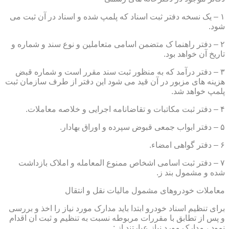
۱ – یک نسخه دفتر ثبت اسناد که پلمپ شده و اسناد در آن ثبت می
شود.
۲ – دفتر راهنما ک متضمن اسامی متعاملین و نوع سند و شماره و
تاریخ آن خواهد بود.
۳ – دفتر درآمد که به منظور ثبت سند مقرر است و شماره قبض
هزینه های مزبور در آن قید می شود این دفتر از طرف سازمان ثبت
پلمپ خواهد شد.
۴ – دفتر ثبت مکاتبات و تقاضانامه اجرایی و خلاصه معاملات.
۵ – دفتر ابواب جمعی قبوض سپرده و اوراق بهادار.
۶ – دفتر گواهی امضاء.
۷ – دفتر ثبت اسامی اشخاص ممنوع المعامله و املاک بازداشت
شده و مشمول بند ز.
معاملات خودروهای مشمول مالیات نقل و انتقال
برای تنظیم اسناد خودرو ابتدا باید مدارک مورد نیاز را اخذ و بررسی
و پس از تطابق با مقررات مربوطه نسبت به تنظیم و ثبت ان اقدام
نمود ، مدارک مورد نیاز عبارتند از :