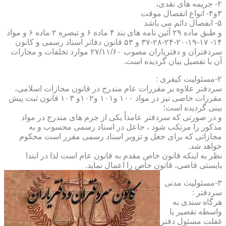
۲- جریمه های نقدی،
۳و۴- انواع انفصال موقت
۵- انفصال دائم می باشد
و طبق ماده ۲۹ آئین نامه های بند ۴ ماده ۶ و تبصره ۲ ماده ۶ و مواد
۱۴- ۱۷-۱۹-۲۰-۲۴-۲۸-۳۷ و ۵۳ قانون دفاتر اسناد رسمی و کانون
سردفتران و دفتریاران مصوب ۲۷/۱۱/۶۰ موارد تخلفات و مجازات
آن با تفصیل بیان گردیده است.
۲-مسئولیت کیفری :
سردفتر علاوه بر مقررات عام مندرج در قانون مجازات اسلامی،
مقررات خاصی نیز در مواد ۱۰۰ و۱۰۱ و۱۰۲و ۱۰۳ قانون ثبت پیش
بینی گردیده است؛
و در صورتی که سردفتر عامداً یکی از جرم های مندرج در مواد
مذکور را مرتکب شود ، جاعل در اسناد رسمی محسوب و به
مجازاتی که برای جعل و تزویر اسناد رسمی مقرر است محکوم
خواهد شد.
نظر به اینکه قانون خاص مقدم به قانون عام است لذا در ابتدا
بایستی قاضی، قانون خاص را اعمال نماید.
۳-مسئولیت مدنی
سردفتر :
هرگاه سندی به
واسطه تقصیر یا
غفلت مسئول دفتر