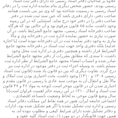
علاوه بر صاحبان دفاتر اسناد رسمی كه دارای دفتر ثبت اسناد
رسمی بودند، حضور شخص دیگری بنام نماینده اداره ثبت را در دفاتر
اسناد رسمی به رسمیت شناخته بود كه وی نیز می بایست همانند
صاحب دفتر، دارای دفتری باشد كه عین سند ثبت شده در دفتر
صاحب دفتر را در دفتر خود درج نماید. استثنایی كه در این زمینه
وجود داشت، ماده ۸۵ قانون مرقوم بود و آن حالتی بود كه هرگاه
صاحب دفترخانه اسناد رسمی، مجتهد جامع الشرایط باشد، در آن
صورت نیازی به حضور نماینده اداره ثبت در دفترخانه وی و مآلا
نیازی به وجود دفتر نماینده ثبت در آن دفترخانه نبوده است (با اجازه
عدلیه) بلكه دفتری واحد جهت ثبت اسناد در دفترخانه مجتهد جامع
الشرایط قرار داشته و همچنین دفتری در اداره ثبت محل وجود
داشت، تا سندی كه مطابق مقررات از دفتر مجتهد جامع الشرایط
صادر شده و انتساب امضاء مجتهد جامع الشرایط از نظر اداره ثبت
مسلم باشد، به وسیله اجزاء ثبت در دفتر موجود در اداره ثبت نیز
درج گردد. تفاوت دیگری كه بین دو قانون یاد شده (قانون ثبت اسناد
رسمی ۱۳۰۸ و ۱۳۱۰) وجود داشت، بحث اختیاری بودن ثبت املاك و
مالاً نقل و انتقال آن به موجب سند عادی یا رسمی در قانون مقدم و
اجباری شدن آن در قانون موخر است. (توجه به مواد ۴۶ و ۴۷ قانون
ثبت اسناد و املاك ۱۳۱۰ در این زمینه حائز اهمیت فراوان است)تا
سال وضع قانون موخر، به لحاظ وضعیت نامساعد اقتصادی ـ
اجتماعی جامعه ایران، هنوز در همه نقاط این مملكت دفاتر اسناد
رسمی و اداره ثبت تشكیل نشده یا اگر هم تشكیل شده بود، ادارات
و دفاتر تشكیل شده دارای شرایط كیفی و مطلوب نبوده اند. به
همین جهت قانونگذار در دو مورد (۱ـ ثبت اسناد كلیه عقود و