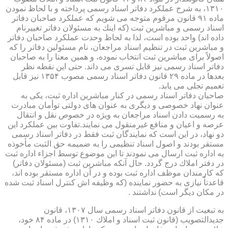
۱۳۱۰، به شرح عملكرد دفاتر اسناد رسمی پرداخته و با لحاظ نمودن
ماده ۹۱ قانون مرقوم متوجه می شویم كه عملكرد صاحبان دفاتر
اسناد رسمی و مباشرین ثبت (كه اینك به مسئولان دفاتر تغییرنام
داده اند) واحد بوده است، لذا به لحاظ وحدت عملكرد صاحبان دفاتر
و مباشرین ثبت در تنظیم اسناد مراجعان، نام مسئولین دفاتر را كه
اصولاً برای مباشرین ثبت انتخاب نموده، و همین معنا را به صاحبان
دفاتر اسناد رسمی نیز قابل تسری می داند. حتی این نقطه نظر
بعدها در ماده ۲۹ قانون دفاتر اسناد رسمی مصوب ۱۳۵۴ نیز قابل
تعمیم تجلی می یابد.
صاحبان دفاتر اسناد رسمی در كنار مباشرین اداره ثبت، یكی به
عنوان نهاد خصوصی و دیگری به عنوان های دولتی توأمان مبادرت
به رسمیت دادن اسناد مراجعان به ویژه در خصوص نقل و انتقال
عرصه و اعیان و منافع غیرمنقول می نمایند.تفاوت بین عملكرد این
دو نهاد، در این است كه نمایندگان ثبت فقط در دفاتر اسناد رسمی
مستقر بودند و اصول اسناد تنظیمی را به ضمیمه حق الثبت مأخوذه
به اداره ثبت ارسال می نمودند تا این موضوع توسط اجزاء اداره ثبت
در دفتر املاك درج گردد. حال آنكه مباشرین ثبت (مسئولان دفاتر)
كه كارمندان موظف اداره ثبت بوده و در آن اداره مستقر بوده اند،
قاعدتاً نیازی به حضور نماینده (كه وظیفه اش كنترل اسناد ثبت شده
در مكان دیگر است) نداشتند .
به تبعیت از قانون دفاتر اسناد رسمی سال ۱۳۰۷، قانون
جدیدالتصویب (قانون ثبت اسناد و املاك ۱۳۱۰) در ماده ۸۴ خود،