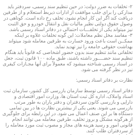
۲- تخلفات به ضرر دولت: در حین تنظیم سند رسمی، سردفتر باید
مدارکی را برای جلب موافقت از ادارات ذیربط استعلام و از طرفین
دریافت کند اگر این کار انجام نشود، تخلف رخ داده است. کوتاهی در
وصول حقوق دولتی نظیر مالیات نقل و انتقال خودرو و حق الثبت
نیز میتواند یکی از تخلفـــات احتمالی در دفاتر اسناد رسمی باشد.
۳- مفاسد مخل نظم معاملات: این گونه تخلفات علاوه بر اینکه
ممکــن است باعث ورود خسارت به طرفین معامله شود میتواند
بهداشت حقوقی جامعه را نیز تهدید نماید.
تخلفاتی مانند تنظیم سند بدون حضور اشخاصی که قانوناً باید هنگام
تنظیم سند حضــــور داشته باشند، طبق ماده ۱۰۰ قانون ثبت، جعل
در اسناد رسمی شناخته میشود که معمولاً برای آنها مجـازات کیفری
نیز در نظر گرفته می شود.
نظارت بر دفاتر اسناد رسمی:
دفاتر اسناد رسمی توسط سازمان بازرسی کل کشور، سازمان ثبت
اسناد واملاک، اداره کل ثبت استان ها، وزارت امور اقتصادی و
دارایی و بازرسی کانون سردفتران و دفتر یاران به طور مرتب
بازرسی می شوند. یعنی یکی از بیشترین نظارت ها در بین تمامی
دستگاه ها بر این صنف اعمال می شود. در این رابطه برای جلوگیری
از هرگونه مشکل و بروز تخلف، طرفین معامله می توانند انجام
قانونی امور و رسید هزینه های مجاز و مصوب ثبت مورد معامله را
از سردفتران طلب کنند.