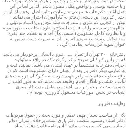
صحت در ثبت و نوشتار برخوردار بوده و از هرگونه خدشه و یا فاصله
و یا حاشیه نویسی و نواقص مثلی مصون باشد . لذا بر اساس این
اصل اغلب دفترخانه ها مرعی به رعایت به این اصل بوده و لذا از در
اختیار گذاردن این دسته ازدفاتر به کارآموزان احتراز می نمایند .
لیکن از آنجایی که متون و مندرجات سند بنچاق و یا اسناد توکیلی و
امثالهم در سیستم رایانه قابلیت اصلاح را دارد اینجانب به طور نمونه
و با نظارت کامل مسئولین ( منشی ها ) اقدام به تنظیم چند فقره
سند توکیل و سند بیع نموده که متن آن به صورت دست نویس به
عنوان نمونه گزارشات ایفادمی گردد .
دفترخانه ۲۰۰ تهران از تعداد ........ نیروی انسانی برخوردار می باشد
که در رأس کارکنان سردفتر قرارگرفته که در واقع مسئولیت
اجرایی دفترخانه مستقیماً بر عهده ایشان می باشد . نماینده ثبت و
به عبارتی دیگر دفتر یار بعد از ایشان دارای مسئولیت است که در
واقع معاونت دفترخانه را بر عهده دارد . بقیه کارکنان در پست های
ثبات ، منشی و بایگان انجام وظیفه می نمایند که به طور اغلب از
جنسیت مؤنث برخوردار می باشند . در طول مدت کارآموزی
اینجانب در بخش امور ثبات مشغول کارورزی بوده ام .
وظیفه دفتر یار
یكی از مناصب بسیار مهم، خطیر و مورد بحث در حقوق مربوط به
دفاتر اسناد رسمی، منصب دفتر یاری است. برخلاف سران دفاتر
اسناد رسمی كه به موجب ماده ۳ آئین نامه قانون دفاتر اسناد