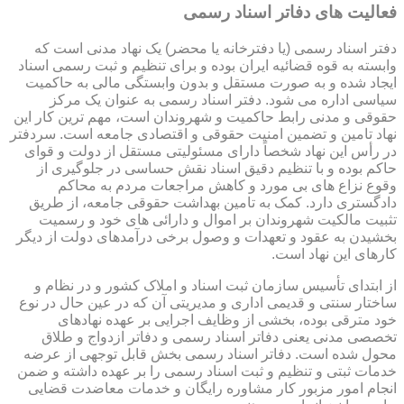
فعالیت های دفاتر اسناد رسمی
دفتر اسناد رسمی (یا دفترخانه یا محضر) یک نهاد مدنی است که
وابسته به قوه قضائیه ایران بوده و برای تنظیم و ثبت رسمی اسناد
ایجاد شده و به صورت مستقل و بدون وابستگی مالی به حاکمیت
سیاسی اداره می شود. دفتر اسناد رسمی به عنوان یک مرکز
حقوقی و مدنی رابط حاکمیت و شهروندان است، مهم ترین کار این
نهاد تامین و تضمین امنیت حقوقی و اقتصادی جامعه است. سردفتر
در رأس این نهاد شخصاً دارای مسئولیتی مستقل از دولت و قوای
حاکم بوده و با تنظیم دقیق اسناد نقش حساسی در جلوگیری از
وقوع نزاع های بی مورد و کاهش مراجعات مردم به محاکم
دادگستری دارد. کمک به تامین بهداشت حقوقی جامعه، از طریق
تثبیت مالکیت شهروندان بر اموال و دارائی های خود و رسمیت
بخشیدن به عقود و تعهدات و وصول برخی درآمدهای دولت از دیگر
کارهای این نهاد است.
از ابتدای تأسیس سازمان ثبت اسناد و املاک کشور و در نظام و
ساختار سنتی و قدیمی اداری و مدیریتی آن که در عین حال در نوع
خود مترقی بوده، بخشی از وظایف اجرایی بر عهده نهادهای
تخصصی مدنی یعنی دفاتر اسناد رسمی و دفاتر ازدواج و طلاق
محول شده است. دفاتر اسناد رسمی بخش قابل توجهی از عرضه
خدمات ثبتی و تنظیم و ثبت اسناد رسمی را بر عهده داشته و ضمن
انجام امور مزبور کار مشاوره رایگان و خدمات معاضدت قضایی