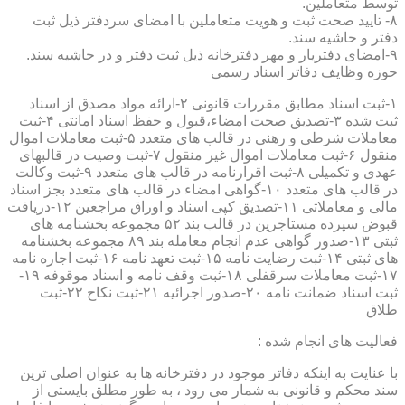
توسط متعاملین.
۸- تایید صحت ثبت و هویت متعاملین با امضای سردفتر ذیل ثبت
دفتر و حاشیه سند.
۹-امضای دفتریار و مهر دفترخانه ذیل ثبت دفتر و در حاشیه سند.
حوزه وظایف دفاتر اسناد رسمی
۱-ثبت اسناد مطابق مقررات قانونی ۲-ارائه مواد مصدق از اسناد
ثبت شده ۳-تصدیق صحت امضاء،قبول و حفظ اسناد امانتی ۴-ثبت
معاملات شرطی و رهنی در قالب های متعدد ۵-ثبت معاملات اموال
منقول ۶-ثبت معاملات اموال غیر منقول ۷-ثبت وصیت در قالبهای
عهدی و تکمیلی ۸-ثبت اقرارنامه در قالب های متعدد ۹-ثبت وکالت
در قالب های متعدد ۱۰-گواهی امضاء در قالب های متعدد بجز اسناد
مالی و معاملاتی ۱۱-تصدیق کپی اسناد و اوراق مراجعین ۱۲-دریافت
قبوض سپرده مستاجرین در قالب بند ۵۲ مجموعه بخشنامه های
ثبتی ۱۳-صدور گواهی عدم انجام معامله بند ۸۹ مجموعه بخشنامه
های ثبتی ۱۴-ثبت رضایت نامه ۱۵-ثبت تعهد نامه ۱۶-ثبت اجاره نامه
۱۷-ثبت معاملات سرقفلی ۱۸-ثبت وقف نامه و اسناد موقوفه ۱۹-
ثبت اسناد ضمانت نامه ۲۰-صدور اجرائیه ۲۱-ثبت نکاح ۲۲-ثبت
طلاق
فعالیت های انجام شده :
با عنایت به اینکه دفاتر موجود در دفترخانه ها به عنوان اصلی ترین
سند محکم و قانونی به شمار می رود ، به طور مطلق بایستی از