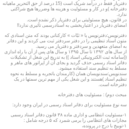
دفتریار فقط در درآمد شریک است (15 درصد از حق التحریر ماهیانه
دفترخانه )و در کار و مسئولیت و هزینه ها وضررها هیچ شراکتی
ندارد.
در قانون، هیچ مسئولیتی برای دفتریار ذکر نشده است.
امضای دفتریار در اعتباربخشی به اسنادرسمی تأثیری ندارد!!
دفترنویس:دفترنویس یا « ثبّات » کارکنانی بودند که متن اسنادی که
متون اسناد تنظیمی را در دفتر سردفتر ثبت می کردند و این دفاتر
به امضای متعهدین و سردفتر و دفتریار می رسید.
از سال های ۱۳۹۲ تا سال ۱۳۹۵ و سال های پس از آن با راه اندازی
((سامانه ثبت الکترونیکی اسناد )) به تدریج این شغل از تشکیلات
دفاتر اسناد رسمی حذف گردید و بجای آن از اپراتور های ماهر و
مسلط به تنظیم سند استفاده میشود.
سندنویس:سندنویسان همان (کارمندان باتجربه و مسلط به نحوه
تنظیم اسناد )هستند و این شغل یکی از مهم ترین سمتها در یک
دفترخانه است.
مبحث دوم) : مسئولیت های دفترخانه
سه نوع مسئولیت برای دفاتر اسناد رسمی در ایران وجود دارد:
۱-مسئولیت انتظامی و اداری ماده ۳۸ قانون دفاتر اسناد رسمی
مجازات های انتظامی را برمی شمرد که ۵ درجه شامل :
۱-توبیخ با درج در پرونده،