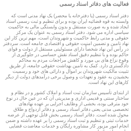
فعالیت های دفاتر اسناد رسمی
دفتر اسناد رسمی (یا دفترخانه یا محضر) یک نهاد مدنی است که
وابسته به قوه قضائیه ایران بوده و برای تنظیم و ثبت رسمی اسناد
ایجاد شده و به صورت مستقل و بدون وابستگی مالی به حاکمیت
سیاسی اداره می شود. دفتر اسناد رسمی به عنوان یک مرکز
حقوقی و مدنی رابط حاکمیت و شهروندان است، مهم ترین کار این
نهاد تامین و تضمین امنیت حقوقی و اقتصادی جامعه است. سردفتر
در رأس این نهاد شخصاً دارای مسئولیتی مستقل از دولت و قوای
حاکم بوده و با تنظیم دقیق اسناد نقش حساسی در جلوگیری از
وقوع نزاع های بی مورد و کاهش مراجعات مردم به محاکم
دادگستری دارد. کمک به تامین بهداشت حقوقی جامعه، از طریق
تثبیت مالکیت شهروندان بر اموال و دارائی های خود و رسمیت
بخشیدن به عقود و تعهدات و وصول برخی درآمدهای دولت از دیگر
کارهای این نهاد است.
از ابتدای تأسیس سازمان ثبت اسناد و املاک کشور و در نظام و
ساختار سنتی و قدیمی اداری و مدیریتی آن که در عین حال در نوع
خود مترقی بوده، بخشی از وظایف اجرایی بر عهده نهادهای
تخصصی مدنی یعنی دفاتر اسناد رسمی و دفاتر ازدواج و طلاق
محول شده است. دفاتر اسناد رسمی بخش قابل توجهی از عرضه
خدمات ثبتی و تنظیم و ثبت اسناد رسمی را بر عهده داشته و ضمن
انجام امور مزبور کار مشاوره رایگان و خدمات معاضدت قضایی