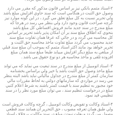
۲-اسناد متمم بانكي نيز بر اساس قانون مذكور كه مقرر مي دارد
وصول حق الثبت در هنگامي است كه سند حاوي افزايش مبلغ باشد
ولي تحرير نسبت به كل مبلغ تعلق مي گيرد ، در اين گونه موارد نيز
گرچه صراحت قانون وجود دارد ولي بنظر مي رسد در هرجا كه
مبلغ مندرج در سند جديد مانند فروش اقساطي كل مبلغ باشد
بنحوي كه اطلاق مبلغ سند بر آن امكان پذير باشد تحرير بر اساس
كل محاسبه مي گردد و در جائي كه عرفا همان تفاوت مبلغ سند
جديد محسوب مي گردد مبلغ تفاوت ماخذ محاسبه حق الثبت و
تحرير خواهد بود مانند اكثر اسناد متمم كه بموجب آن مبلغ سند قبلي
از مبلغي به مبلغ ديگر افزايش مييابد طبعا مبلغ سند همان مبلغ
افزوده تلقی و مأخذ محاسبه هر دو نوع حقوق می باشد .
۳- اسناد اتومبيل از مبلغ مندرج در سند تبعيت مي نمايد كه مي تواند
مبلغ ماخذ وصول حق الثبت باشد يا خير ولي براساس بخشنامه
سازمان كمتر از مبلغ مندرج در جداول مالياتي نبايد باشد البته بنظر
مي رسد در مواردي كه سازمانهاي دولتي به لحاظ مقررات مالي
خود مجبور به تنظيم سند با قيمت كمتر باشند به شرط اعلام كتبي
مبلغ در درخواست تنظيم سند ، مي توان مبلغ مورد نظر را در سند
تنظيمي قيد نمود.
۴-اسناد وكالت و تفويض وكالت اتومبيل ، گرچه وكالت فروش است
ولي طبق همان تعرفه مصوب ، حق التحرير آن همانند سند قطعي
وصول مي گردد و بعلت نبودن مبلغ در سند وكالت، برخلاف اسناد