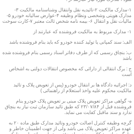
۱-مدارک مالکیت ۲-تائیدیه نقل وانتقال وشناسنامه مالکیت ۳-
مدارک هویتی وشخصی ونظام وظیفه ۴-عوارض سالیانه خودرو ۵-
مالیات نقل و انتقال ۶- بیمه نامه شخص ثالث معتبر ۷-کارت سوخت
۱- مدارک مربوط به مالکیت فروشنده که عبارتند از
الف: سند کمپانی یا تولید کننده خودرو که باید بنام فروشنده باشد
ب: بنچاق رسمی که از طرف دفاتر اسناد رسمی بنام فروشنده شده
باشد
ج : برگ انتقالی از دارائی که مخصوص انتقالات دولتی به اشخاص
است
د: اجرائیه دادگاه ها بر انتقال خودرو (پس از تعویض پلاک و تائید
مالکیت محکوم علیه واخذ استعلام از راهنمائی )
ه- گواهی مراکز تعویض پلاک مبنی بر تعویض پلاک خودرو بنام
فروشنده قبل از ۲۳/۰۷/۸۴ که طبق تائید سازمان ثبت نیاز به بنچاق
ندارد و سند ماقبل کفایت می نماید.
گرچه وظیفه کنترل اصالت خودرو وتائید مدارک طبق ماده ۲۰ به
عهده مراکز تعویض پلاک می باشد ولی از جهت اطمینان خاطر و