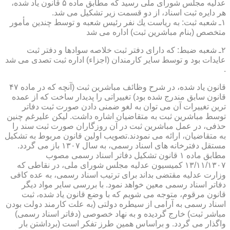
عدلیه مجلس شورای ملی رسید كه مطابق ماده ۵ قانون یاد شده،
هر دایره ثبت اسناد، از دو قسمت زیر تشكیل می شد.
۱ـ شعبه ثبت: به ریاست یك نفر رئیس شعبه و توسط چندین مأمور
متخصص (بنام مباشرین ثبت) اداره می شد
۲ـ شعبه ضبط: كه دارای دفتر ثبت خلاصه سوادها و دفتر ثبت
عایدات بود و توسط سایر كارمندان (اجزاء) اداره ثبت تصدی می شد
.
قانون یاد شده، در شرح وظائف مباشرین ثبت (آنچه كه در ماده ۴۷
قانون سابق مندرج شده بود) تغییراتی را پدیدار ساخت كه از عمده
ترین تغییرات آن می توان به لغو ضمنی دادن صورت ثبت دفاتر
توسط مباشرین ثبت به متقاضیان اشاره داشت. لیكن علیرغم چنین
حذفی، در عمل مباشرین ثبت در آن روزگاران صورت ثبت سند را
به متقاضیان، ارائه می نمودند.تصویب اولین قانون مربوط به تشكیل
مستقل دفترخانه های اسناد رسمی، به سال ۱۳۰۷ باز می گردد.
مطابق ماده ۱ قانون تشكیل دفاتر اسناد رسمی مصوب
۱۳/۱۱/۱۳۰۷ كمیسیون عدلیه مجلس شورای ملی، در نقاطی كه
وزارت عدلیه مقتضی بداند برای ترتیب اسناد رسمی، به عده كافی
دفاتر اسناد رسمی معین خواهد نمود. با بررسی سایر مواد دیگر
قانون مرقوم، متوجه می شویم كه با وضع قانون یاد شده، ثبت
اسناد رسمی به آرامی از سیطره دولتی (به علت كارمند دولت بودن
مباشر ثبت) خارج گردیده و به نهاد خصوصی (دفاتر اسناد رسمی)
واگذار می گردد. و براساس همین طرز تفكر است (برداشتن بار