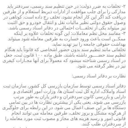
۲- تخلفات به ضرر دولت: در حین تنظیم سند رسمی، سردفتر باید
مدارکی را برای جلب موافقت از ادارات ذیربط استعلام و از طرفین
دریافت کند اگر این کار انجام نشود، تخلف رخ داده است. کوتاهی در
وصول حقوق دولتی نظیر مالیات نقل و انتقال خودرو و حق الثبت
نیز میتواند یکی از تخلفـــات احتمالی در دفاتر اسناد رسمی باشد.
۳- مفاسد مخل نظم معاملات: این گونه تخلفات علاوه بر اینکه
ممکــن است باعث ورود خسارت به طرفین معامله شود میتواند
بهداشت حقوقی جامعه را نیز تهدید نماید.
تخلفاتی مانند تنظیم سند بدون حضور اشخاصی که قانوناً باید هنگام
تنظیم سند حضــــور داشته باشند، طبق ماده ۱۰۰ قانون ثبت، جعل
در اسناد رسمی شناخته میشود که معمولاً برای آنها مجـازات کیفری
نیز در نظر گرفته می شود.
نظارت بر دفاتر اسناد رسمی:
دفاتر اسناد رسمی توسط سازمان بازرسی کل کشور، سازمان ثبت
اسناد واملاک، اداره کل ثبت استان ها، وزارت امور اقتصادی و
دارایی و بازرسی کانون سردفتران و دفتر یاران به طور مرتب
بازرسی می شوند. یعنی یکی از بیشترین نظارت ها در بین تمامی
دستگاه ها بر این صنف اعمال می شود. در این رابطه برای جلوگیری
از هرگونه مشکل و بروز تخلف، طرفین معامله می توانند انجام
قانونی امور و رسید هزینه های مجاز و مصوب ثبت مورد معامله را
از سردفتران طلب کنند.