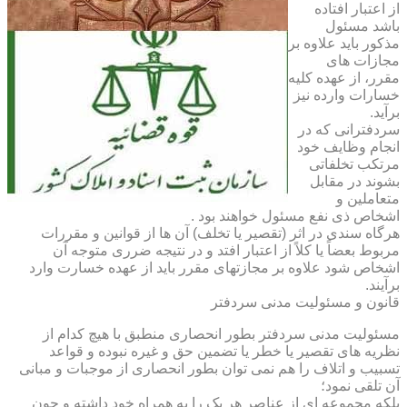
از اعتبار افتاده
باشد مسئول
مذکور باید علاوه بر
مجازات های
مقرر، از عهده کلیه
خسارات وارده نیز
برآید.
سردفترانی که در
انجام وظایف خود
مرتکب تخلفاتی
بشوند در مقابل
متعاملین و
اشخاص ذی نفع مسئول خواهند بود .
هرگاه سندی در اثر (تقصیر یا تخلف) آن ها از قوانین و مقررات
مربوط بعضاً یا کلاً از اعتبار افتد و در نتیجه ضرری متوجه آن
اشخاص شود علاوه بر مجازتهای مقرر باید از عهده خسارت وارد
برآیند.
قانون و مسئولیت مدنی سردفتر
مسئولیت مدنی سردفتر بطور انحصاری منطبق با هیچ کدام از
نظریه های تقصیر یا خطر یا تضمین حق و غیره نبوده و قواعد
تسبیب و اتلاف را هم نمی توان بطور انحصاری از موجبات و مبانی
آن تلقی نمود؛
بلکه مجموعه ای از عناصر هر یک را به همراه خود داشته و چون