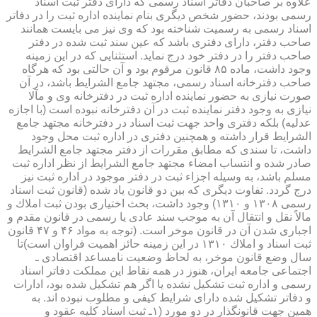
علاوه بر صاحبان دفاتر اسناد رسمی كه دارای دفتر ثبت اسناد
رسمی بودند، حضور شخص دیگری بنام نماینده اداره ثبت را در دفاتر
اسناد رسمی به رسمیت شناخته بود كه وی نیز می بایست همانند
صاحب دفتر، دارای دفتری باشد كه عین سند ثبت شده در دفتر
صاحب دفتر را در دفتر خود درج نماید. استثنایی كه در این زمینه
وجود داشت، ماده ۸۵ قانون مرقوم بود و آن حالتی بود كه هرگاه
صاحب دفترخانه اسناد رسمی، مجتهد جامع الشرایط باشد، در آن
صورت نیازی به حضور نماینده اداره ثبت در دفترخانه وی و مآلا
نیازی به وجود دفتر نماینده ثبت در آن دفترخانه نبوده است (با اجازه
عدلیه) بلكه دفتری واحد جهت ثبت اسناد در دفترخانه مجتهد جامع
الشرایط قرار داشته و همچنین دفتری در اداره ثبت محل وجود
داشت، تا سندی كه مطابق مقررات از دفتر مجتهد جامع الشرایط
صادر شده و انتساب امضاء مجتهد جامع الشرایط از نظر اداره ثبت
مسلم باشد، به وسیله اجزاء ثبت در دفتر موجود در اداره ثبت نیز
درج گردد. تفاوت دیگری كه بین دو قانون یاد شده (قانون ثبت اسناد
رسمی ۱۳۰۸ و ۱۳۱۰) وجود داشت، بحث اختیاری بودن ثبت املاك و
مالاً نقل و انتقال آن به موجب سند عادی یا رسمی در قانون مقدم و
اجباری شدن آن در قانون موخر است. (توجه به مواد ۴۶ و ۴۷ قانون
ثبت اسناد و املاك ۱۳۱۰ در این زمینه حائز اهمیت فراوان است)تا
سال وضع قانون موخر، به لحاظ وضعیت نامساعد اقتصادی ـ
اجتماعی جامعه ایران، هنوز در همه نقاط این مملكت دفاتر اسناد
رسمی و اداره ثبت تشكیل نشده یا اگر هم تشكیل شده بود، ادارات
و دفاتر تشكیل شده دارای شرایط كیفی و مطلوب نبوده اند. به
همین جهت قانونگذار در دو مورد (۱ـ ثبت اسناد كلیه عقود و