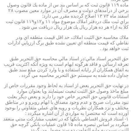
ماده ۱۱۹ قانون ثبت كه بر اساس بند س از ماده يك قانون وصول
برخي از درآمدهاي دولت و مصرف آن در موارد معين مصوب ۲۸
اسفند ماه ۷۳ ۱۳ اصلاح گرديده مقرر مي دارد:
براي ثبت ملك دردفتر املاك موضوع مواد ۱۱ و۱۲و۱۱۹ قانون ثبت
كلا به ازاء هر ده هزار ريال يك هزار ريال دريافت مي شود .
ملاك محاسبه حق الثبت املاك، حد اقل قيمت منطقه اي ودر
نقاطي كه قيمت منطقه اي تعيين نشده طبق برگ ارزيابي ادارات
ثبت خواهد بود .
حق التحرير اسناد مالي:در اسناد مالي محاسبه حق التحرير طبق
تعرفه ارسالي و فاقد هرگونه ابهام است به ويژه آنكه اكثريت قريب
به اتفاق همكاران از رايانه استفاده و با وارد كردن مبلغ سند طبق
جداول داده شده به سيستم حق التحرير محاسبه مي گردد .
در نهايت حق التحرير بعض از اسناد به لحاظ وجود مقررات خاص از
مبلغ ماخذ وصول حق الثبت تبعيت نمينمايند ويا بعنوان موارد
استنائات قانوني حق التحرير خاص خود را دارند و بعض ديگر بعلت
نبود مقررات صريح و عدم وجود مصداق با ابهام روبرو و در مناطق
مختلف و نزد همكاران نظريات و رويه هاي عملي متفاوتي را بوجود
آورده است كه مختصرا به مواردي از آن اشاره ميگردد :
۱- اسناد فروش اقساطي بانكها كه در تعقيب مشاركت مدني منعقد
ميگردد بر اساس تبصره ماده ۱۵ قاون عمليات بانكي گرچه حق
الثبت نسبت به مابه التفاوت دو سند وصول مي گردد .