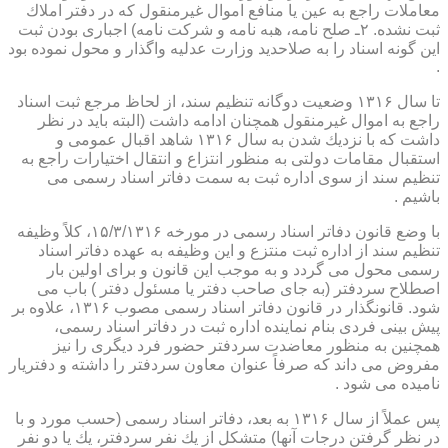
معاملات راجع به عین یا منافع اموال غیرمنقول كه در دفتر املاك
ثبت نشده. ۲ـ صلح نامه، هبه نامه و شركت نامه) اجباری بودن ثبت
این گونه اسناد را به صلاحدید وزارت عدلیه واگذار و محول نموده بود
.
تا سال ۱۳۱۶ وضعیت دوگانه تنظیم سند، از لحاظ مرجع ثبت اسناد
راجع به اموال غیرمنقول همچنان ادامه داشت (البته باید در نظر
داشت كه با نزدیك شدن به سال ۱۳۱۶ شاهد اقبال عمومی و
استقبال مقامات دولتی به منظور انتزاع و انتقال اختیارات راجع به
تنظیم سند از سوی اداره ثبت به سمت دفاتر اسناد رسمی می
باشیم .
با وضع قانون دفاتر اسناد رسمی در مورخه ۱۵/۳/۱۳۱۶، كلاً وظیفه
تنظیم سند از اداره ثبت منتزع و این وظیفه به عهده دفاتر اسناد
رسمی محول می گردد و به موجب این قانون و برای اولین بار
اصطلاح سردفتر (به جای صاحب دفتر یا مسئول دفتر ) باب می
شود. قانونگذار در قانون دفاتر اسناد رسمی مصوب ۱۳۱۶، علاوه بر
پیش بینی فردی بنام نماینده اداره ثبت در دفاتر اسناد رسمی،
همچنین به منظور معاضدت سردفتر حضور فرد دیگری را نیز
مفروض می داند كه صرفاً عنوان معاون سردفتر را داشته و دفتریار
نامیده می شود .
پس عملاً از سال ۱۳۱۶ به بعد، دفاتر اسناد رسمی (حسب مورد و با
در نظر گرفتن درجات آنها) متشكل از یك نفر سردفتر، یك یا دو نفر