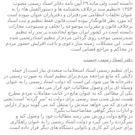
دانسته است ولی ماده ۲۹ آیین نامه دفاتر اسناد رسمی مصوب
۱۳۵۴ «تنظیم سند برخلاف بخشنامه ها و دستورالعمل ها» را به
عنوان تخلفات انتظامی سردفتران و دفتریاران عنوان نموده است
که مورد نظر قانونگذار نبوده است،قانون فقط تنظیم و ثبت اسناد
برخلاف قانون و مقررات موضوعه را تخلف و مستوجب مجازات
دانسته است.در کشور ایران موانع ایجادشده بر سر راه تنظیم
سندرسمی موجب روی گردانی مردم از تنظیم اسنادرسمی شده
است. این مشکلات زمینه ساز دعوی و باعث افزایش حضور مردم
در محاکم و مراجع قضایی است.
دفتر اسناد رسمی چیست
برای تنظیم رسمی اسناد استعلامات متعددی نیاز است.از جمله
دلایلی که مانع مراجعه مردم برای تنظیم اسناد به صورت رسمی در
دفترخانه ها می شود، این است که دولت اسناد رسمی را به عنوان
وسیله ای برای وصول مطالبات خود قرار می دهد.
یکی از مطالبی که به عنوان مانع در کتابت معاملات مردم مطرح
هست تبدیل شدن سند رسمی برای دولت به “سر گردنه” است؛یعنی
به فردی که می خواهد سندش را منتقل کند می گویند برو از دارایی
و ادارات دیگر گواهی مفاصاحساب بگیر!!
در واقع دولت زورش نمی رسد مطالبات خود را وصول کند و
سرگردنه را می گیرد و دولت اسناد رسمی را به عنوان راهکاری
برای جبران کم کاری و ناتوانی دستگاه های دیگر قرار داده است.