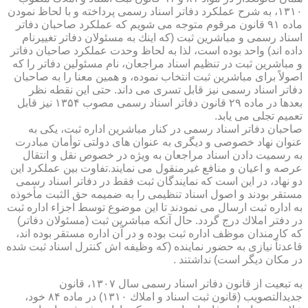
۱۳۱۰، به شرح عملكرد دفاتر اسناد رسمی پرداخته و با لحاظ نمودن
ماده ۹۱ قانون مرقوم متوجه می شویم كه عملكرد صاحبان دفاتر
اسناد رسمی و مباشرین ثبت (كه اینك به مسئولان دفاتر تغییرنام
داده اند) واحد بوده است، لذا به لحاظ وحدت عملكرد صاحبان دفاتر
و مباشرین ثبت در تنظیم اسناد مراجعان، نام مسئولین دفاتر را كه
اصولاً برای مباشرین ثبت انتخاب نموده، و همین معنا را به صاحبان
دفاتر اسناد رسمی نیز قابل تسری می داند. حتی این نقطه نظر
بعدها در ماده ۲۹ قانون دفاتر اسناد رسمی مصوب ۱۳۵۴ نیز قابل
تعمیم تجلی می یابد.
صاحبان دفاتر اسناد رسمی در كنار مباشرین اداره ثبت، یكی به
عنوان نهاد خصوصی و دیگری به عنوان های دولتی توأمان مبادرت
به رسمیت دادن اسناد مراجعان به ویژه در خصوص نقل و انتقال
عرصه و اعیان و منافع غیرمنقول می نمایند.تفاوت بین عملكرد این
دو نهاد، در این است كه نمایندگان ثبت فقط در دفاتر اسناد رسمی
مستقر بودند و اصول اسناد تنظیمی را به ضمیمه حق الثبت مأخوذه
به اداره ثبت ارسال می نمودند تا این موضوع توسط اجزاء اداره ثبت
در دفتر املاك درج گردد. حال آنكه مباشرین ثبت (مسئولان دفاتر)
كه كارمندان موظف اداره ثبت بوده و در آن اداره مستقر بوده اند،
قاعدتاً نیازی به حضور نماینده (كه وظیفه اش كنترل اسناد ثبت شده
در مكان دیگر است) نداشتند .
به تبعیت از قانون دفاتر اسناد رسمی سال ۱۳۰۷، قانون
جدیدالتصویب (قانون ثبت اسناد و املاك ۱۳۱۰) در ماده ۸۴ خود،