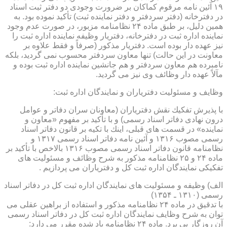
۱۹ آئین نامه مرقوم كماكان بر ضرورت وجودی دو دفتر ثبت اسناد
در دفترخانه (دفتر سردفتر و دفتر نماینده ثبت) تأكید نموده بود. به
همین دلیل، بر طبق ماده ۲۴ نظامنامه مزبور، در صورت عدم وجود
نماینده اداره ثبت در دفترخانه، دفتریار وظیفه نماینده اداره ثبت را
نیز عهده دار بوده است. دفتریار مذكور (صرفاً و فقط علاوه بر
معاونت در این حالت) تنها معاون سردفتر محسوب نمی گردید، بلكه
نامبرده هم معاون سردفتر و هم جانشین نماینده اداره ثبت بوده و
مآلاً عهده دار وظائف وی نیز می گردید.
وظایف و مسئولیت دفتریاران و نمایندگان اداره ثبت:
با پذیرش تفكیك نقش دفتریاران (معاونان سران دفاتر و عوامل
درون نهادی دفاتر اسناد رسمی) و با تأكید بر مفهوم «معاون و
نماینده» در قسمت های قبلی، اینك با تكیه بر قانون دفاتر اسناد
رسمی مصوب ۱۳۱۶ و آئین نامه دفاتر اسناد رسمی ۱۳۱۷ و
نظامنامه قانون دفاتر اسناد رسمی مصوب ۱۳۱۶ بالاخص با تأكید بر
ماده ۲۴ و ۲۵ نظامنامه مذكور به شرح وظائف و مسئولیت های
تفكیكی نمایندگان اداره ثبت كل و دفتریاران می پردازیم .
الف) وظیفه و مسئولیت های نمایندگان اداره ثبت كل در دفاتر اسناد
رسمی (۱۳۱۰ ـ ۱۳۵۴)
با تدقیق در ماده ۲۴ نظامنامه مذكور و استفاده از براهین عقلی می
توان به شرح وظایف نمایندگان اداره ثبت كل در دفاتر اسناد رسمی
آن روزگار پی برد. ماده ۲۴ نظامنامه یاد شده مقرر می دارد: