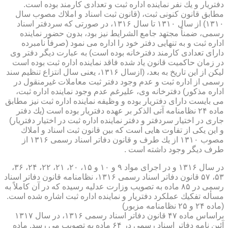
دفتریار و یك نفر نماینده اداره ثبت و تعدادی كارمند بوده است.
مطابق قانون كنونی ثبت، (قانون ثبت اسناد و املاك مصوب سال
۱۳۱۰) از سال ۱۳۱۰ تا سال ۱۳۱۶، در صورتی كه سردفتر اسناد
رسمی، ضمناً مجتهد جامع الشرایط نیز بود، بدون حضور نماینده
اداره ثبت و به تنهایی دفتر خود را اداره می نمود (صرفاً نامبرده
دارای تعدادی كارمند دفترخانه بوده است) به عبارت دیگر دفتر وی
در زمان حاكمیت قانون یاد شده فاقد نماینده اداره ثبت بوده است
لیكن از این تاریخ به بعد، (ازسال ۱۳۱۶، یعنی سال انتزاع تنظیم سند
رسمی از اداره ثبت و عدم وجود دفتر ثبت معاملات غیرمنقول در
اداره مذكور) دفترخانه وی، علیرغم عدم وجود نماینده اداره ثبت،
می بایست دارای دفتریار بوده و وظیفه نماینده اداره ثبت نیز مطابق
ماده ۲۴ نظامنامه آتی الذكر بر عهده دفتریار بوده است (یك دفتر
جاری در اختیار سردفتر و دفتر نماینده اداره ثبت در اختیار دفتریار)
و این یكی از تفاوت هایی است كه بین قانون ثبت اسناد و املاك
مصوب ۱۳۱۰ از یك طرف و قانون دفاتر اسناد رسمی ۱۳۱۶ از
طرف دیگر وجود داشته است .
در سال ۱۳۱۶ و در اجرای مواد ۹ و ۱۰ و ۱۵، ۲۰، ۲۱، ۲۲، ۲۴، ۳۶،
۵۳، ۵۷ قانون دفاتر اسناد رسمی ۱۳۱۶، نظامنامه قانون دفاتر اسناد
رسمی در ۸۵ ماده به تصویب وزارت عدلیه رسیده كه در آن كاملاً به
مسأله تفكیك عملكرد دفتریار و نماینده اداره ثبت اشاره شده است.
(ماده ۲۴ و ۲۵ نظامنامه مزبور)
براساس ماده ۴۷ قانون دفاتر اسناد رسمی ۱۳۱۶، در سال ۱۳۱۷
آئین نامه دفاتر اسناد رسمی در ۶۴ ماده به تصویب می رسد. ماده