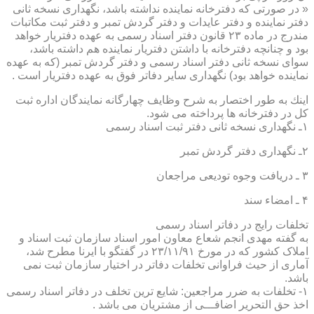
« در صورتی كه دفترخانه نماینده نداشته باشد، نگهداری نسخه ثانی
دفتر نماینده و دفتر عایدات و دفتر گردش تمبر و دفتر ثبت مكاتبات
مندرج در ماده ۲۳ قانون دفتر اسناد رسمی به عهده دفتریار خواهد
بود و چنانچه دفترخانه با داشتن دفتریار نماینده هم داشته باشد،
سوای نسخه ثانی دفتر اسناد رسمی و دفتر گردش تمبر (كه به عهده
نماینده خواهد بود) نگهداری سایر دفاتر فوق به عهده دفتریار است .
اینك به طور اختصار به شرح وظایف چهارگانه نمایندگان اداره ثبت
كل در دفترخانه ها پرداخته می شود.
۱ـ نگهداری نسخه ثانی دفتر ثبت اسناد رسمی
۲ـ نگهداری دفتر گردش تمبر
۳ ـ دریافت وجوه تودیعی مراجعان
۴ ـ امضاء سند
تخلفات رایج در دفاتر اسناد رسمی
به گفته مهدی انجم شعاع معاون امور اسناد سازمان ثبت اسناد و
املاک کشور که در مورخ ۲۳/۱۱/۹۱ در گفتگو با ایرنا مطرح شد،
آماری از حیث فراوانی تخلفات دفاتر در اختیار سازمان ثبت نمی
باشد.
۱- تخلفات به ضرر مراجعین: شایع ترین تخلف در دفاتر اسناد رسمی
اخذ حق التحریر اضافـــی از مشتریان می باشد .