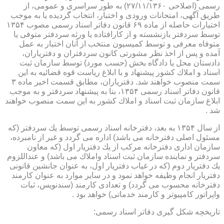
رسمی (اصلاحی ۲۷/۱۱/۱۳۶۰) به طور سراسری و عمومی، از
طریق آگهی، امتحانات ورودی و اختبار، انتخاب گردیده یا به موجب
اختیارات حاصله از ماده ۶۹ قانون دفاتر اسناد رسمی مصوب ۱۳۵۴
توسط سردفتر بازنشسته و از كارافتاده یا ورثه سردفتر متوفی یا
متوفاه معرفی و توسط كمیسیون منتخب از آنان اختبار به عمل
آمده و پس از اخذ نظر مشورتی كانون سردفتران و دفتریاران،
دادستان محل یا دادگاه بخش (حسب مورد) توسط سازمان ثبت
اسناد و املاك كشور پیشنهاد و با ابلاغ ریاست قوه قضائیه به این
سمت منصوب خواهند شد. دفتریاران، مطابق قسمت اخیر ماده ۳
قانون دفاتر اسناد رسمی ۱۳۵۴، بنا به پیشنهاد سردفتر و به موجب
ابلاغ سازمان ثبت اسناد و املاك كشور به این سمت منصوب خواهند
شد .
از سال ۱۳۵۴ به بعد، دفترخانه اسناد رسمی توسط یك سردفتر (كه
مسئول اصلی دفترخانه می باشد) اداره می گردد و غیر از نامبرده،
سازمان اداری دفترخانه مركب از یك دفتریار اول (كه معاون
سردفتر و نماینده سازمان ثبت اسناد واملاك می باشد) و عنداللزوم
یك دفتریار دوم (كه در غیاب دفتریار اول، به عنوان جانشین قانونی
دفتریار انجام وظیفه خواهد نمود و در سایر موارد به عنوان كارمند
دفترخانه محسوب می گردد) و تعدادی كارمند (سندنویس، ثبات
واپراتور كامپیوتر و كارمند خدماتی) خواهد بود .
تاریخچه شكل گیری دفاتر اسناد رسمی: