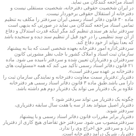
اسناد مراجعه کنندگان می نماید.
در ایران شخصیت حقوقی دفترخانه، شخصیت مستقلی نیست و
دفترخانه از استقلال حقوقی برخوردار نیست.
ماده ۳۰ قانون دفاتر اسناد رسمی ایران سردفتر را مکلف به تنظیم
تمامی اسناد مراجعه کنندگان می نماید در صورتی که بدیهی است
سردفتر نباید هر سندی تنظیم کند مگر اینکه قدرت استدلال و دفاع
از آن سند تنظیمی را در خود قبل از تنظیم سند دیده و سنجیده باشد
که بعداً بتواند از خود دفاع کند.
سردفتر:اداره امور دفترخانه بعهده شخصی است که بنا به پیشنهاد
سازمان ثبت اسناد و املاک کشور با جلب نظر مشورتی کانون
سردفتران و دفتریاران تعیین شده و سردفتر نامیده می شود. ماده
۲۱ قانون دفاتر اسناد رسمی تأکید می کند که همه «مسئولیت های
دفترخانه بر عهده سردفتر است».
دفتریار :دفتریار سمت معاونت دفترخانه و نمایندگی سازمان ثبت را
دارا می باشد.طبق ماده ۳ قانون دفاتر اسناد رسمی هر دفترخانه
علاوه بر یک دفتریار می تواند یک دفتریار دوم هم داشته باشد.
چگونه یک دفتریار می تواند سردفتر شود ؟
دفتریار اصیل میتواند بعد از سه یا هفت سال سابقه دفتریاری،
سردفتر شوند.
دفتریار برابر مقررات قانون دفاتر اسناد رسمی و با پیشنهاد
سردفترمنصوب می شود. سردفتر حق تقاضای هیچ کاری از دفتریار
ندارد و سردفتر حق اخراج وی را ندارد.
دفتریار، شریک درآمد دفترخانه است.