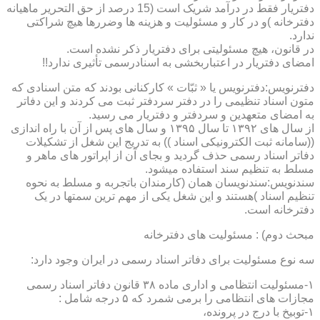
دفتریار فقط در درآمد شریک است (15 درصد از حق التحریر ماهیانه
دفترخانه )و در کار و مسئولیت و هزینه ها وضررها هیچ شراکتی
ندارد.
در قانون، هیچ مسئولیتی برای دفتریار ذکر نشده است.
امضای دفتریار در اعتباربخشی به اسنادرسمی تأثیری ندارد!!
دفترنویس:دفترنویس یا « ثبّات » کارکنانی بودند که متن اسنادی که
متون اسناد تنظیمی را در دفتر سردفتر ثبت می کردند و این دفاتر
به امضای متعهدین و سردفتر و دفتریار می رسید.
از سال های ۱۳۹۲ تا سال ۱۳۹۵ و سال های پس از آن با راه اندازی
((سامانه ثبت الکترونیکی اسناد )) به تدریج این شغل از تشکیلات
دفاتر اسناد رسمی حذف گردید و بجای آن از اپراتور های ماهر و
مسلط به تنظیم سند استفاده میشود.
سندنویس:سندنویسان همان (کارمندان باتجربه و مسلط به نحوه
تنظیم اسناد )هستند و این شغل یکی از مهم ترین سمتها در یک
دفترخانه است.
مبحث دوم) : مسئولیت های دفترخانه
سه نوع مسئولیت برای دفاتر اسناد رسمی در ایران وجود دارد:
۱-مسئولیت انتظامی و اداری ماده ۳۸ قانون دفاتر اسناد رسمی
مجازات های انتظامی را برمی شمرد که ۵ درجه شامل :
۱-توبیخ با درج در پرونده،