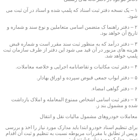
۱ – یک نسخه دفتر ثبت اسناد که پلمپ شده و اسناد در آن ثبت می
شود.
۲ – دفتر راهنما ک متضمن اسامی متعاملین و نوع سند و شماره و
تاریخ آن خواهد بود.
۳ – دفتر درآمد که به منظور ثبت سند مقرر است و شماره قبض
هزینه های مزبور در آن قید می شود این دفتر از طرف سازمان ثبت
پلمپ خواهد شد.
۴ – دفتر ثبت مکاتبات و تقاضانامه اجرایی و خلاصه معاملات.
۵ – دفتر ابواب جمعی قبوض سپرده و اوراق بهادار.
۶ – دفتر گواهی امضاء.
۷ – دفتر ثبت اسامی اشخاص ممنوع المعامله و املاک بازداشت
شده و مشمول بند ز.
معاملات خودروهای مشمول مالیات نقل و انتقال
برای تنظیم اسناد خودرو ابتدا باید مدارک مورد نیاز را اخذ و بررسی
و پس از تطابق با مقررات مربوطه نسبت به تنظیم و ثبت ان اقدام
نمود ، مدارک مورد نیاز عبارتند از :