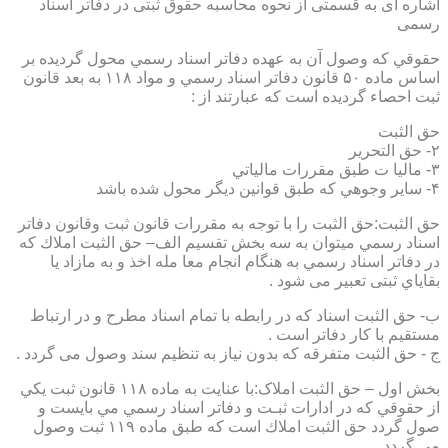
اشاره ای به قسمتی از نحوه محاسبه حقوق ثبتی در دفاتر اسناد
رسمی
حقوقي كه وصول آن به عهده دفاتر اسناد رسمي محول گرديده بر
اساس ماده ۵۰ قانون دفاتر اسناد رسمي و مواد ۱۱۸ به بعد قانون
ثبت احصاء گرديده است كه عبارتند از :
حق الثبت
۲- حق التحرير
۳- ماليا ت طبق مقررات مالياتي
۴- ساير وجوهي كه طبق قوانين ديگر محول شده باشد
حق الثبت:حق الثبت را با توجه به مقررات قانون ثبت وقانون دفاتر
اسناد رسمي ميتوان به سه بخش تقسيم الف– حق الثبت املاك كه
در دفاتر اسناد رسمي به هنگام انجام معا مله اخذ و به مازاد يا
بقاياي ثبتی تعبیر می شود .
ب- حق الثبت اسناد كه در رابطه با تمام اسناد مطرح و در ارتباط
مستقيم با كار دفاتر است .
ج - حق الثبت متفرقه كه بدون نياز به تنظیم سند وصول می گردد .
بخش اول – حق الثبت املاک:با عنايت به ماده ۱۱۸ قانون ثبت يكي
از حقوقي كه در ادارات ثبـت و دفاتر اسناد رسمي مي بايست و
صول گردد حق الثبت املاك است كه طبق ماده ۱۱۹ ثبت وصول
مي گردد.