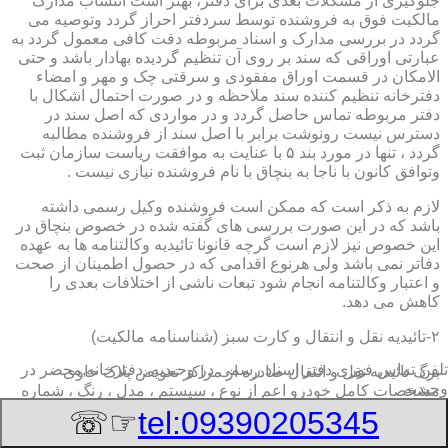
جلوگیری از مشکلات بعدی برای دفتر، بهتر است انتساب مدارک
مالکیت فوق به فروشنده توسط سردفتر احراز گردد وتوصیه می
گردد در بررسی مدارک و اسناد مربوطه دقت کافی معمول گردد به
عبارتی اوراقی که سند بر روی آن تنظیم گردیده بهادار باشد و حتی
الامکان در قسمت اوراق مفقودی و سرقتی چک و مهر و امضاء
دفترخانه تنظیم کننده سند ملاحظه و در صورت احتمال اشکال با
دفتر مربوطه تماس حاصل گردد و در مواردی که اصل سند در
دسترس نیست رونوشت برابر با اصل سند از فروشنده مطالبه
گردد ، تنها در مورد بند ۵ با عنایت به موافقت ریاست سازمان ثبت
وتوافق کانون با ناجا به بنچاق با نام فروشنده نیازی نیست .
لازم به ذکر است که ممکن است فروشنده وکیل رسمی داشته
باشد که در این صورت بررسی های گفته شده در خصوص بنچاق در
این خصوص نیز لازم است گرچه قانونا تائیدیه وکالتنامه ها به عهده
دفاتر نمی باشد ولی هرنوع اقدامی که در حصول اطمینان از صحت
و اعتبار وکالتنامه انجام شود تبعات ناشی از اختلافات بعدی را
کاهش می دهد.
۲-تائیدیه نقل و انتقال و کارت سبز (شناسنامه مالکیت)
تلفن تماس فوری
دفتر اسناد رسمی در وحیدیه, دفترخانه,محضر در
برگ تائیدیه نقل و انتقال صادره از مراکز تعویض پلاک حاوی
وحیدیه
مشخصات کامل خودرو اعم از نوع ، سیستم ، مدل ، رنگ ، شماره
موتور و شاسی ، تیپ و بخصوس شماره شناسه خودرو ( VIN ) در
☞☏
tel:09390205345
صدر صفحه و مشخصات فروشنده و خریدار اعم از مشخصات
سجلی و شماره ملی و کدپستی و آدرس و شماره انتظامی