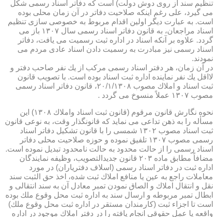
تنظیم سند از روی دوش دولت) است كه دفاتر اسناد رسمی شكل
می گیرد، علی رغم اینكه صلاحیت دفاتر در آن زمان محلی بوده
است. به عبارت دیگر اولین اقدام مربوط به خصوصی سازی تنظیم
اسناد مراجعان، به قانون دفاتر اسناد رسمی سال ۱۳۰۷ باز می
گردد. علاوه بر آنكه اسناد در اداره ثبت رسمیت می یافت، دفاتر
اسناد رسمی نیز مبادرت به رسمیت دادن اسناد عادی مردم می
نمودند.
در آن زمان، هر دفتر اسناد رسمی مركب از یك نفر صاحب دفتر و
لااقل یك نفر نماینده اداره ثبت اسناد بوده است. با تصویب قانون
ثبت اسناد و املاك مصوب ۲۰/۱/۱۳۰۸، قانون دفاتر اسناد رسمی
مصوب ۱۳۰۷ عملاً منسوخ می گردد .
نحوه نگارش قانون مرقوم (قانون ثبت اسناد واملاك ۱۳۰۸) این
مسأله را به ذهن تداعی می نماید كه قانونگذار وقت، به نوعی قانون
ثبت اسناد مصوب ۱۳۰۲ شمسی را با قانون تشكیل دفاتر اسناد
رسمی مصوب ۱۳۰۷ تلفیق نموده و حوزه صلاحیت محلی دفاتر
اسناد رسمی را از حالت محدود به حالت نامحدود تبدیل نموده است.
مضافاً مطابق ماده ۲۰۳ قانون جدیدالتصویب، وظیفه نمایندگان
اداره ثبت در دفاتر اسناد رسمی (اسلاف دفتریاران) در مورد
معاملات راجع به عین یا منافع املاك ثبت شده، اخذ حق الثبت سند
نقل و انتقال املاك و الصاق نمودن تمبر معادل آن به سند انتقالی و
ابطال تمبر مربوطه و ارسال سند به اداره ثبت محل وقوع ملك بوده
است تا اجزاء ثبت (كارمندان مستقر در اداره ثبت محل وقوع ملك)
واقعه یا عمل حقوقی انجام یافته را در دفتر املاك موجود در اداره