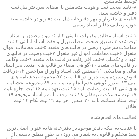
توسط متعاملین.
۸- تایید صحت ثبت و هویت متعاملین با امضای سردفتر ذیل ثبت
دفتر و حاشیه سند.
۹-امضای دفتریار و مهر دفترخانه ذیل ثبت دفتر و در حاشیه سند.
حوزه وظایف دفاتر اسناد رسمی
۱-ثبت اسناد مطابق مقررات قانونی ۲-ارائه مواد مصدق از اسناد
ثبت شده ۳-تصدیق صحت امضاء،قبول و حفظ اسناد امانتی ۴-ثبت
معاملات شرطی و رهنی در قالب های متعدد ۵-ثبت معاملات اموال
منقول ۶-ثبت معاملات اموال غیر منقول ۷-ثبت وصیت در قالبهای
عهدی و تکمیلی ۸-ثبت اقرارنامه در قالب های متعدد ۹-ثبت وکالت
در قالب های متعدد ۱۰-گواهی امضاء در قالب های متعدد بجز اسناد
مالی و معاملاتی ۱۱-تصدیق کپی اسناد و اوراق مراجعین ۱۲-دریافت
قبوض سپرده مستاجرین در قالب بند ۵۲ مجموعه بخشنامه های
ثبتی ۱۳-صدور گواهی عدم انجام معامله بند ۸۹ مجموعه بخشنامه
های ثبتی ۱۴-ثبت رضایت نامه ۱۵-ثبت تعهد نامه ۱۶-ثبت اجاره نامه
۱۷-ثبت معاملات سرقفلی ۱۸-ثبت وقف نامه و اسناد موقوفه ۱۹-
ثبت اسناد ضمانت نامه ۲۰-صدور اجرائیه ۲۱-ثبت نکاح ۲۲-ثبت
طلاق
فعالیت های انجام شده :
با عنایت به اینکه دفاتر موجود در دفترخانه ها به عنوان اصلی ترین
سند محکم و قانونی به شمار می رود ، به طور مطلق بایستی از