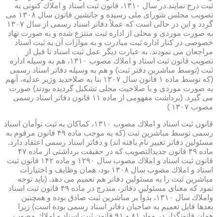
ثبت درج نمایند.در سال ۱۳۱۰، قانون ثبت اسناد و املاك كنونی به
تصویب مجلس شورای ملی رسیده و جانشین قانون سال ۱۳۰۸ می
گردد و این در حالی است كه عملاً دفاتر اسناد رسمی از سال ۱۳۰۷
به صورت موردی و محلی از اداره ثبت منتزع شده و به صورت نهاد
خصوصی در كنار اداره ثبت مبادرت و به موازات آن به ثبت اسناد
مراجعان می نمودند. به عبارت دیگر عمل ثبت اسناد تا قبل از
تصویب قانون ثبت اسناد و املاك مصوب ۱۳۱۰، هم به وسیله اداره
ثبت (توسط مباشرین دفتر ثبت) و هم به وسیله دفاتر اسناد رسمی
(كه توسط ماده ۱ قانون سال ۱۳۰۷ بنا به صلاحدید وزیر عدلیه، آنهم
به صورت موردی و با صلاحیت محلی تشكیل گردیده بودند) صورت
می گیرد. (برداشت مفهومی از ماده ۱۱ قانون دفاتر اسناد رسمی
مصوب ۱۳۰۷ )
قانون ثبت اسناد و املاك مصوب ۱۳۱۰، كماكان به ثبت توأمان اسناد
رسمی توسط مباشرین ثبت (كه به موجب ماده ۴۹ قانون مرقوم به
مسئولین دفاتر تغییر نام یافته اند) و دفاتر اسناد رسمی اعتقاد دارد.
ماده ۴۹ قانون جدیدالتصویب كه در حقیقت برداشتی از ماده ۴۷
قانون ثبت اسناد و املاك مصوب سال ۱۲۹۰ و ماده ۱۴۲ قانون ثبت
اسناد و املاك مصوب سال ۱۳۰۸ بود، همان وظایف و اختیارات
مباشرین ثبت را به مسئولین دفاتر هم تعمیم می دهد. (باید توجه
نمود كه معنای مسئولین دفاتر، مندرج در ماده ۴۹ قانون ثبت اسناد
واملاك سال ۱۳۱۰، بدواً بر مباشرین ثبت صادق بوده و همچنین
بعدها قابل تعمیم به صاحبان دفاتر اسناد رسمی بوده است) زیرا
همان قانونگذار در مواد ۸۱ و ۹۱ قانون ثبت اسناد و املاك مصوب