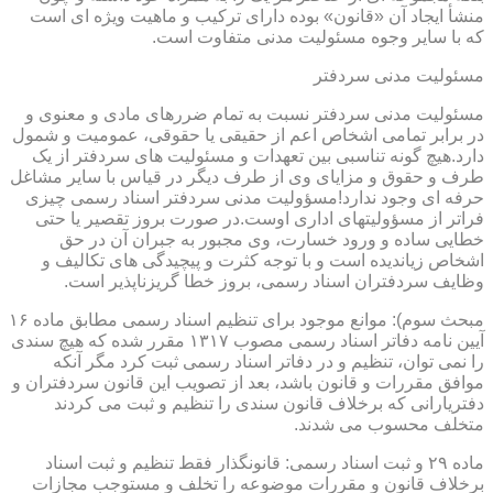
منشأ ایجاد آن «قانون» بوده دارای ترکیب و ماهیت ویژه ای است
که با سایر وجوه مسئولیت مدنی متفاوت است.
مسئولیت مدنی سردفتر
مسئولیت مدنی سردفتر نسبت به تمام ضررهای مادی و معنوی و
در برابر تمامی اشخاص اعم از حقیقی یا حقوقی، عمومیت و شمول
دارد.هیچ گونه تناسبی بین تعهدات و مسئولیت های سردفتر از یک
طرف و حقوق و مزایای وی از طرف دیگر در قیاس با سایر مشاغل
حرفه ای وجود ندارد!مسؤولیت مدنی سردفتر اسناد رسمی چیزی
فراتر از مسؤولیتهای اداری اوست.در صورت بروز تقصیر یا حتی
خطایی ساده و ورود خسارت، وی مجبور به جبران آن در حق
اشخاص زیاندیده است و با توجه کثرت و پیچیدگی های تکالیف و
وظایف سردفتران اسناد رسمی، بروز خطا گریزناپذیر است.
مبحث سوم): موانع موجود برای تنظیم اسناد رسمی مطابق ماده ۱۶
آیین نامه دفاتر اسناد رسمی مصوب ۱۳۱۷ مقرر شده که هیچ سندی
را نمی توان، تنظیم و در دفاتر اسناد رسمی ثبت کرد مگر آنکه
موافق مقررات و قانون باشد، بعد از تصویب این قانون سردفتران و
دفتریارانی که برخلاف قانون سندی را تنظیم و ثبت می کردند
متخلف محسوب می شدند.
ماده ۲۹ و ثبت اسناد رسمی: قانونگذار فقط تنظیم و ثبت اسناد
برخلاف قانون و مقررات موضوعه را تخلف و مستوجب مجازات