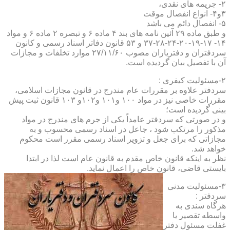
۲- جریمه های نقدی،
۳و۴- انواع انفصال موقت
۵- انفصال دائم می باشد
و طبق ماده ۲۹ آئین نامه های بند ۴ ماده ۶ و تبصره ۲ ماده ۶ و مواد
۱۴- ۱۷-۱۹-۲۰-۲۴-۲۸-۳۷ و ۵۳ قانون دفاتر اسناد رسمی و کانون
سردفتران و دفتریاران مصوب ۲۷/۱۱/۶۰ موارد تخلفات و مجازات
آن با تفصیل بیان گردیده است.
۲-مسئولیت کیفری :
سردفتر علاوه بر مقررات عام مندرج در قانون مجازات اسلامی،
مقررات خاصی نیز در مواد ۱۰۰ و۱۰۱ و۱۰۲و ۱۰۳ قانون ثبت پیش
بینی گردیده است؛
و در صورتی که سردفتر عامداً یکی از جرم های مندرج در مواد
مذکور را مرتکب شود ، جاعل در اسناد رسمی محسوب و به
مجازاتی که برای جعل و تزویر اسناد رسمی مقرر است محکوم
خواهد شد.
نظر به اینکه قانون خاص مقدم به قانون عام است لذا در ابتدا
بایستی قاضی، قانون خاص را اعمال نماید.
۳-مسئولیت مدنی
سردفتر :
هرگاه سندی به
واسطه تقصیر یا
غفلت مسئول دفتر