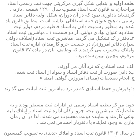
نطفه اولیه و ابتدایی شكل گیری مركزیتی جهت ثبت رسمی اسناد
مراجعان، به قانون ثبت اسناد مصوب سال ۱۲۹۰ شمسی بازمی
گردد.باید یادآوری نمود كه در آن دوران، شكل اولیه دفاتر اسناد
رسمی به هیچ عنوان جنبه استقلالی نداشته است. مطابق قانون یاد
شده، به منظور رسمیت دادن به اسناد قاطبه مردم، دوایر ثبت
اسناد به عنوان نهادی دولتی، از دو قسمت ۱ ـ مباشرین ثبت اسناد
۲ـ دفتر راكد تشكیل می گردید. مباشرین ثبت اسناد (اسلاف دولتی
سران دفاتر امروزی)، در حقیقت جزو كارمندان اداره ثبت اسناد
واملاك محسوب می گردیدند كه وظایف آنان در ماده ۴۷ قانون
مرقوم،اینچنین تبیین شده بود .
الف: ثبت اسنادی كه نزد آنان می آورند.
ب: دادن صورت از ثبت دفاتر اسناد و سواد از اسناد ثبت شده.
ج: انجام تصدیقات (مبنای امروزین گواهی امضا ء
د: پذیرش و حفظ اسنادی كه در نزد مباشرین ثبت امانت می گذارند
.
چون مراكز تنظیم اسناد رسمی در ادارات ثبت مستقر بودند و به
علت اینكه مباشرین ثبت، جزو اركان اداره ثبت اسناد و املاك یا به
نوعی كارمند و نماینده دولت محسوب می شدند، لذا در آن زمان
نیازی به وجود نماینده یا دفتریار احساس نمی شد .
در سال ۱۳۰۲ قانون ثبت اسناد و املاك جدیدی به تصویب كمیسیون