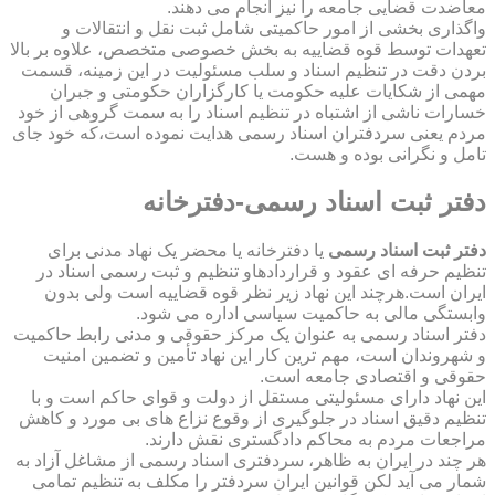
معاضدت قضایی جامعه را نیز انجام می دهند.
واگذاری بخشی از امور حاکمیتی شامل ثبت نقل و انتقالات و
تعهدات توسط قوه قضاییه به بخش خصوصی متخصص، علاوه بر بالا
بردن دقت در تنظیم اسناد و سلب مسئولیت در این زمینه، قسمت
مهمی از شکایات علیه حکومت یا کارگزاران حکومتی و جبران
خسارات ناشی از اشتباه در تنظیم اسناد را به سمت گروهی از خود
مردم یعنی سردفتران اسناد رسمی هدایت نموده است،که خود جای
تامل و نگرانی بوده و هست.
دفتر ثبت اسناد رسمی-دفترخانه
دفتر ثبت اسناد رسمی
یا دفترخانه یا محضر یک نهاد مدنی برای
تنظیم حرفه ای عقود و قراردادهاو تنظیم و ثبت رسمی اسناد در
ایران است.هرچند این نهاد زیر نظر قوه قضاییه است ولی بدون
وابستگی مالی به حاکمیت سیاسی اداره می شود.
دفتر اسناد رسمی به عنوان یک مرکز حقوقی و مدنی رابط حاکمیت
و شهروندان است، مهم ترین کار این نهاد تأمین و تضمین امنیت
حقوقی و اقتصادی جامعه است.
این نهاد دارای مسئولیتی مستقل از دولت و قوای حاکم است و با
تنظیم دقیق اسناد در جلوگیری از وقوع نزاع های بی مورد و کاهش
مراجعات مردم به محاکم دادگستری نقش دارند.
هر چند در ایران به ظاهر، سردفتری اسناد رسمی از مشاغل آزاد به
شمار می آید لکن قوانین ایران سردفتر را مکلف به تنظیم تمامی