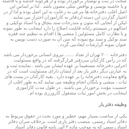
صحت در ثبت و نوشتار برخوردار بوده و از هرگونه خدشه و یا فاصله
و یا حاشیه نویسی و نواقص مثلی مصون باشد . لذا بر اساس این
اصل اغلب دفترخانه ها مرعی به رعایت به این اصل بوده و لذا از در
اختیار گذاردن این دسته ازدفاتر به کارآموزان احتراز می نمایند .
لیکن از آنجایی که متون و مندرجات سند بنچاق و یا اسناد توکیلی و
امثالهم در سیستم رایانه قابلیت اصلاح را دارد اینجانب به طور نمونه
و با نظارت کامل مسئولین ( منشی ها ) اقدام به تنظیم چند فقره
سند توکیل و سند بیع نموده که متن آن به صورت دست نویس به
عنوان نمونه گزارشات ایفادمی گردد .
دفترخانه ۲۰۰ تهران از تعداد ........ نیروی انسانی برخوردار می باشد
که در رأس کارکنان سردفتر قرارگرفته که در واقع مسئولیت
اجرایی دفترخانه مستقیماً بر عهده ایشان می باشد . نماینده ثبت و
به عبارتی دیگر دفتر یار بعد از ایشان دارای مسئولیت است که در
واقع معاونت دفترخانه را بر عهده دارد . بقیه کارکنان در پست های
ثبات ، منشی و بایگان انجام وظیفه می نمایند که به طور اغلب از
جنسیت مؤنث برخوردار می باشند . در طول مدت کارآموزی
اینجانب در بخش امور ثبات مشغول کارورزی بوده ام .
وظیفه دفتر یار
یكی از مناصب بسیار مهم، خطیر و مورد بحث در حقوق مربوط به
دفاتر اسناد رسمی، منصب دفتر یاری است. برخلاف سران دفاتر
اسناد رسمی كه به موجب ماده ۳ آئین نامه قانون دفاتر اسناد