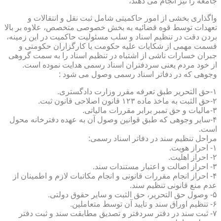
جامعه را نیز انجام می دهند،
واگذاری بخشی از امور حاکمیتی شامل ثبت نقل و انتقالات و
تعهدات توسط قوه قضائیه به بخش خصوصی متخصص، علاوه بر بالا
بردن دقت در تنظیم اسناد و سلب مسئولیت حاکمیت در این زمینه،
قسمت مهمی از شکایات علیه حکومت یا کارگزاران حکومتی و
جبران خسارات ناشی از اشتباه در تنظیم اسناد را به سمت گروهی
از خود مردم یعنی سردفتران اسناد رسمی هدایت نموده است.
وجوهی که در دفاتر اسناد رسمی وصول می شود :
۱-حق التحریر طبق تعرفه مقرر وزارت دادگستری.
۲-حق الثبت به ماخذ ماده ۱۲۳ قانون اصلاحی قانون ثبت.
۳-مالیات و حق تمبر برابر مقررات مالیاتی.
۴-سایر وجوهی که طبق قوانین وصول آن به عهده دفترخانه محول
است.
مراحل تنظیم سند در دفاتر اسناد رسمی:
۱- احراز هویت.
۲- احراز اهلیت.
۳- احراز اصالت و اعتبار مستندات سند.
۴- احراز انجام مقررات قانونی و انجام مکاتبات لازم و اطمینان از
عدم منع قانونی تنظیم سند.
۵- وصول حق التحریر، حق الثبت و سایر حقوق دولتی.
۶- تنظیم اوراق سند و تایید آن توسط متعاملین.
۷- ثبت سند در دفتر سردفتر و تصدیق مطابقت سند و ثبت دفتر