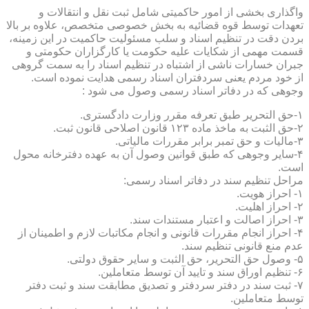
واگذاری بخشی از امور حاکمیتی شامل ثبت نقل و انتقالات و
تعهدات توسط قوه قضائیه به بخش خصوصی متخصص، علاوه بر بالا
بردن دقت در تنظیم اسناد و سلب مسئولیت حاکمیت در این زمینه،
قسمت مهمی از شکایات علیه حکومت یا کارگزاران حکومتی و
جبران خسارات ناشی از اشتباه در تنظیم اسناد را به سمت گروهی
از خود مردم یعنی سردفتران اسناد رسمی هدایت نموده است.
وجوهی که در دفاتر اسناد رسمی وصول می شود :
۱-حق التحریر طبق تعرفه مقرر وزارت دادگستری.
۲-حق الثبت به ماخذ ماده ۱۲۳ قانون اصلاحی قانون ثبت.
۳-مالیات و حق تمبر برابر مقررات مالیاتی.
۴-سایر وجوهی که طبق قوانین وصول آن به عهده دفترخانه محول
است.
مراحل تنظیم سند در دفاتر اسناد رسمی:
۱- احراز هویت.
۲- احراز اهلیت.
۳- احراز اصالت و اعتبار مستندات سند.
۴- احراز انجام مقررات قانونی و انجام مکاتبات لازم و اطمینان از
عدم منع قانونی تنظیم سند.
۵- وصول حق التحریر، حق الثبت و سایر حقوق دولتی.
۶- تنظیم اوراق سند و تایید آن توسط متعاملین.
۷- ثبت سند در دفتر سردفتر و تصدیق مطابقت سند و ثبت دفتر
توسط متعاملین.