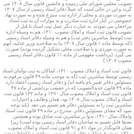
تصویب مجلس شورای ملی رسیده و جانشین قانون سال ۱۳۰۸ می
گردد و این در حالی است كه عملاً دفاتر اسناد رسمی از سال ۱۳۰۷
به صورت موردی و محلی از اداره ثبت منتزع شده و به صورت نهاد
خصوصی در كنار اداره ثبت مبادرت و به موازات آن به ثبت اسناد
مراجعان می نمودند. به عبارت دیگر عمل ثبت اسناد تا قبل از
تصویب قانون ثبت اسناد و املاك مصوب ۱۳۱۰، هم به وسیله اداره
ثبت (توسط مباشرین دفتر ثبت) و هم به وسیله دفاتر اسناد رسمی
(كه توسط ماده ۱ قانون سال ۱۳۰۷ بنا به صلاحدید وزیر عدلیه، آنهم
به صورت موردی و با صلاحیت محلی تشكیل گردیده بودند) صورت
می گیرد. (برداشت مفهومی از ماده ۱۱ قانون دفاتر اسناد رسمی
مصوب ۱۳۰۷ )
قانون ثبت اسناد و املاك مصوب ۱۳۱۰، كماكان به ثبت توأمان اسناد
رسمی توسط مباشرین ثبت (كه به موجب ماده ۴۹ قانون مرقوم به
مسئولین دفاتر تغییر نام یافته اند) و دفاتر اسناد رسمی اعتقاد دارد.
ماده ۴۹ قانون جدیدالتصویب كه در حقیقت برداشتی از ماده ۴۷
قانون ثبت اسناد و املاك مصوب سال ۱۲۹۰ و ماده ۱۴۲ قانون ثبت
اسناد و املاك مصوب سال ۱۳۰۸ بود، همان وظایف و اختیارات
مباشرین ثبت را به مسئولین دفاتر هم تعمیم می دهد. (باید توجه
نمود كه معنای مسئولین دفاتر، مندرج در ماده ۴۹ قانون ثبت اسناد
واملاك سال ۱۳۱۰، بدواً بر مباشرین ثبت صادق بوده و همچنین
بعدها قابل تعمیم به صاحبان دفاتر اسناد رسمی بوده است) زیرا
همان قانونگذار در مواد ۸۱ و ۹۱ قانون ثبت اسناد و املاك مصوب
۱۳۱۰، به شرح عملكرد دفاتر اسناد رسمی پرداخته و با لحاظ نمودن