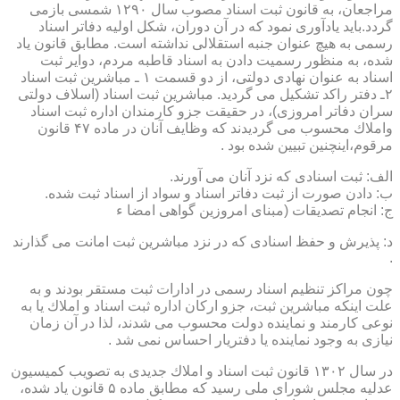
مراجعان، به قانون ثبت اسناد مصوب سال ۱۲۹۰ شمسی بازمی
گردد.باید یادآوری نمود كه در آن دوران، شكل اولیه دفاتر اسناد
رسمی به هیچ عنوان جنبه استقلالی نداشته است. مطابق قانون یاد
شده، به منظور رسمیت دادن به اسناد قاطبه مردم، دوایر ثبت
اسناد به عنوان نهادی دولتی، از دو قسمت ۱ ـ مباشرین ثبت اسناد
۲ـ دفتر راكد تشكیل می گردید. مباشرین ثبت اسناد (اسلاف دولتی
سران دفاتر امروزی)، در حقیقت جزو كارمندان اداره ثبت اسناد
واملاك محسوب می گردیدند كه وظایف آنان در ماده ۴۷ قانون
مرقوم،اینچنین تبیین شده بود .
الف: ثبت اسنادی كه نزد آنان می آورند.
ب: دادن صورت از ثبت دفاتر اسناد و سواد از اسناد ثبت شده.
ج: انجام تصدیقات (مبنای امروزین گواهی امضا ء
د: پذیرش و حفظ اسنادی كه در نزد مباشرین ثبت امانت می گذارند
.
چون مراكز تنظیم اسناد رسمی در ادارات ثبت مستقر بودند و به
علت اینكه مباشرین ثبت، جزو اركان اداره ثبت اسناد و املاك یا به
نوعی كارمند و نماینده دولت محسوب می شدند، لذا در آن زمان
نیازی به وجود نماینده یا دفتریار احساس نمی شد .
در سال ۱۳۰۲ قانون ثبت اسناد و املاك جدیدی به تصویب كمیسیون
عدلیه مجلس شورای ملی رسید كه مطابق ماده ۵ قانون یاد شده،