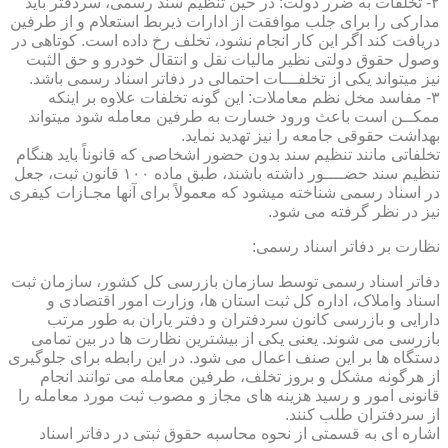
۲- تخلفات به ضرر دولت: در حین تنظیم سند رسمی، سردفتر باید
مدارکی را برای جلب موافقت از ادارات ذیربط استعلام و از طرفین
دریافت کند اگر این کار انجام نشود، تخلف رخ داده است. کوتاهی در
وصول حقوق دولتی نظیر مالیات نقل و انتقال خودرو و حق الثبت
نیز میتواند یکی از تخلفـــات احتمالی در دفاتر اسناد رسمی باشد.
۳- مفاسد مخل نظم معاملات: این گونه تخلفات علاوه بر اینکه
ممکــن است باعث ورود خسارت به طرفین معامله شود میتواند
بهداشت حقوقی جامعه را نیز تهدید نماید.
تخلفاتی مانند تنظیم سند بدون حضور اشخاصی که قانوناً باید هنگام
تنظیم سند حضــــور داشته باشند، طبق ماده ۱۰۰ قانون ثبت، جعل
در اسناد رسمی شناخته میشود که معمولاً برای آنها مجـازات کیفری
نیز در نظر گرفته می شود.
نظارت بر دفاتر اسناد رسمی:
دفاتر اسناد رسمی توسط سازمان بازرسی کل کشور، سازمان ثبت
اسناد واملاک، اداره کل ثبت استان ها، وزارت امور اقتصادی و
دارایی و بازرسی کانون سردفتران و دفتر یاران به طور مرتب
بازرسی می شوند. یعنی یکی از بیشترین نظارت ها در بین تمامی
دستگاه ها بر این صنف اعمال می شود. در این رابطه برای جلوگیری
از هرگونه مشکل و بروز تخلف، طرفین معامله می توانند انجام
قانونی امور و رسید هزینه های مجاز و مصوب ثبت مورد معامله را
از سردفتران طلب کنند.
اشاره ای به قسمتی از نحوه محاسبه حقوق ثبتی در دفاتر اسناد