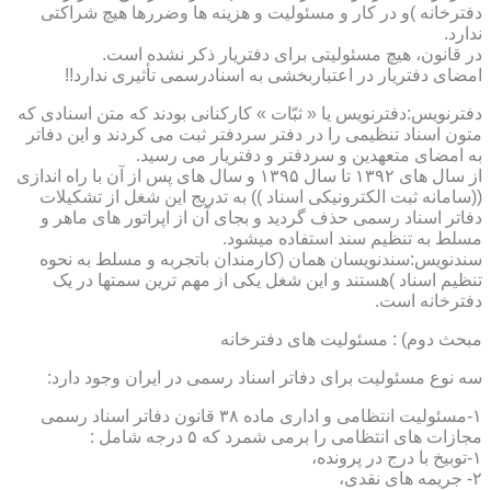
دفترخانه )و در کار و مسئولیت و هزینه ها وضررها هیچ شراکتی
ندارد.
در قانون، هیچ مسئولیتی برای دفتریار ذکر نشده است.
امضای دفتریار در اعتباربخشی به اسنادرسمی تأثیری ندارد!!
دفترنویس:دفترنویس یا « ثبّات » کارکنانی بودند که متن اسنادی که
متون اسناد تنظیمی را در دفتر سردفتر ثبت می کردند و این دفاتر
به امضای متعهدین و سردفتر و دفتریار می رسید.
از سال های ۱۳۹۲ تا سال ۱۳۹۵ و سال های پس از آن با راه اندازی
((سامانه ثبت الکترونیکی اسناد )) به تدریج این شغل از تشکیلات
دفاتر اسناد رسمی حذف گردید و بجای آن از اپراتور های ماهر و
مسلط به تنظیم سند استفاده میشود.
سندنویس:سندنویسان همان (کارمندان باتجربه و مسلط به نحوه
تنظیم اسناد )هستند و این شغل یکی از مهم ترین سمتها در یک
دفترخانه است.
مبحث دوم) : مسئولیت های دفترخانه
سه نوع مسئولیت برای دفاتر اسناد رسمی در ایران وجود دارد:
۱-مسئولیت انتظامی و اداری ماده ۳۸ قانون دفاتر اسناد رسمی
مجازات های انتظامی را برمی شمرد که ۵ درجه شامل :
۱-توبیخ با درج در پرونده،
۲- جریمه های نقدی،