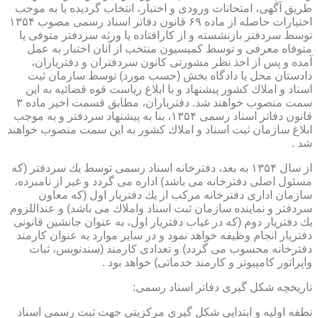
طریق آگهی، امتحانات ورودی و اختبار، انتخاب گردیده یا به موجب
اختیارات حاصله از ماده ۶۹ قانون دفاتر اسناد رسمی مصوب ۱۳۵۴
توسط سردفتر بازنشسته و از كارافتاده یا ورثه سردفتر متوفی یا
متوفاه معرفی و توسط كمیسیون منتخب از آنان اختبار به عمل
آمده و پس از اخذ نظر مشورتی كانون سردفتران و دفتریاران،
دادستان محل یا دادگاه بخش (حسب مورد) توسط سازمان ثبت
اسناد و املاك كشور پیشنهاد و با ابلاغ ریاست قوه قضائیه به این
سمت منصوب خواهند شد. دفتریاران، مطابق قسمت اخیر ماده ۳
قانون دفاتر اسناد رسمی ۱۳۵۴، بنا به پیشنهاد سردفتر و به موجب
ابلاغ سازمان ثبت اسناد و املاك كشور به این سمت منصوب خواهند
شد .
از سال ۱۳۵۴ به بعد، دفترخانه اسناد رسمی توسط یك سردفتر (كه
مسئول اصلی دفترخانه می باشد) اداره می گردد و غیر از نامبرده،
سازمان اداری دفترخانه مركب از یك دفتریار اول (كه معاون
سردفتر و نماینده سازمان ثبت اسناد واملاك می باشد) و عنداللزوم
یك دفتریار دوم (كه در غیاب دفتریار اول، به عنوان جانشین قانونی
دفتریار انجام وظیفه خواهد نمود و در سایر موارد به عنوان كارمند
دفترخانه محسوب می گردد) و تعدادی كارمند (سندنویس، ثبات
واپراتور كامپیوتر و كارمند خدماتی) خواهد بود .
تاریخچه شكل گیری دفاتر اسناد رسمی:
نطفه اولیه و ابتدایی شكل گیری مركزیتی جهت ثبت رسمی اسناد