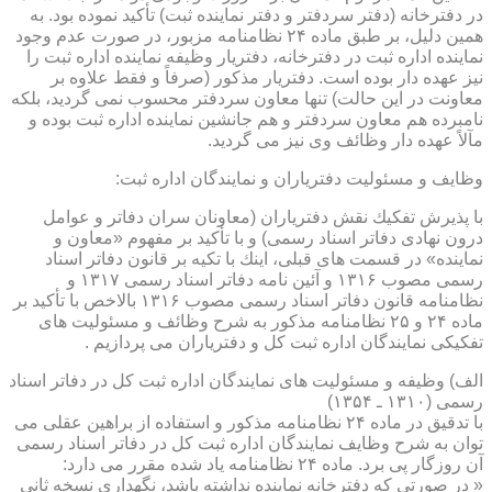
در دفترخانه (دفتر سردفتر و دفتر نماینده ثبت) تأكید نموده بود. به
همین دلیل، بر طبق ماده ۲۴ نظامنامه مزبور، در صورت عدم وجود
نماینده اداره ثبت در دفترخانه، دفتریار وظیفه نماینده اداره ثبت را
نیز عهده دار بوده است. دفتریار مذكور (صرفاً و فقط علاوه بر
معاونت در این حالت) تنها معاون سردفتر محسوب نمی گردید، بلكه
نامبرده هم معاون سردفتر و هم جانشین نماینده اداره ثبت بوده و
مآلاً عهده دار وظائف وی نیز می گردید.
وظایف و مسئولیت دفتریاران و نمایندگان اداره ثبت:
با پذیرش تفكیك نقش دفتریاران (معاونان سران دفاتر و عوامل
درون نهادی دفاتر اسناد رسمی) و با تأكید بر مفهوم «معاون و
نماینده» در قسمت های قبلی، اینك با تكیه بر قانون دفاتر اسناد
رسمی مصوب ۱۳۱۶ و آئین نامه دفاتر اسناد رسمی ۱۳۱۷ و
نظامنامه قانون دفاتر اسناد رسمی مصوب ۱۳۱۶ بالاخص با تأكید بر
ماده ۲۴ و ۲۵ نظامنامه مذكور به شرح وظائف و مسئولیت های
تفكیكی نمایندگان اداره ثبت كل و دفتریاران می پردازیم .
الف) وظیفه و مسئولیت های نمایندگان اداره ثبت كل در دفاتر اسناد
رسمی (۱۳۱۰ ـ ۱۳۵۴)
با تدقیق در ماده ۲۴ نظامنامه مذكور و استفاده از براهین عقلی می
توان به شرح وظایف نمایندگان اداره ثبت كل در دفاتر اسناد رسمی
آن روزگار پی برد. ماده ۲۴ نظامنامه یاد شده مقرر می دارد:
« در صورتی كه دفترخانه نماینده نداشته باشد، نگهداری نسخه ثانی