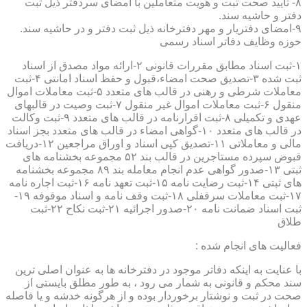
۸- تایید صحت ثبت و هویت متعاملین با امضای سردفتر ذیل ثبت
دفتر و حاشیه سند.
۹-امضای دفتریار و مهر دفترخانه ذیل ثبت دفتر و در حاشیه سند.
حوزه وظایف دفاتر اسناد رسمی
۱-ثبت اسناد مطابق مقررات قانونی ۲-ارائه مواد مصدق از اسناد
ثبت شده ۳-تصدیق صحت امضاء،قبول و حفظ اسناد امانتی ۴-ثبت
معاملات شرطی و رهنی در قالب های متعدد ۵-ثبت معاملات اموال
منقول ۶-ثبت معاملات اموال غیر منقول ۷-ثبت وصیت در قالبهای
عهدی و تکمیلی ۸-ثبت اقرارنامه در قالب های متعدد ۹-ثبت وکالت
در قالب های متعدد ۱۰-گواهی امضاء در قالب های متعدد بجز اسناد
مالی و معاملاتی ۱۱-تصدیق کپی اسناد و اوراق مراجعین ۱۲-دریافت
قبوض سپرده مستاجرین در قالب بند ۵۲ مجموعه بخشنامه های
ثبتی ۱۳-صدور گواهی عدم انجام معامله بند ۸۹ مجموعه بخشنامه
های ثبتی ۱۴-ثبت رضایت نامه ۱۵-ثبت تعهد نامه ۱۶-ثبت اجاره نامه
۱۷-ثبت معاملات سرقفلی ۱۸-ثبت وقف نامه و اسناد موقوفه ۱۹-
ثبت اسناد ضمانت نامه ۲۰-صدور اجرائیه ۲۱-ثبت نکاح ۲۲-ثبت
طلاق
فعالیت های انجام شده :
با عنایت به اینکه دفاتر موجود در دفترخانه ها به عنوان اصلی ترین
سند محکم و قانونی به شمار می رود ، به طور مطلق بایستی از
صحت در ثبت و نوشتار برخوردار بوده و از هرگونه خدشه و یا فاصله