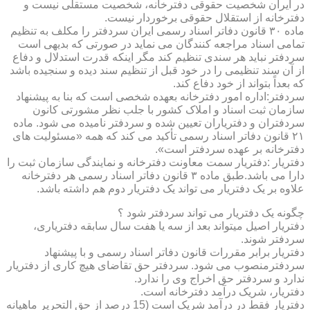
در ایران شخصیت حقوقی دفترخانه، شخصیت مستقلی نیست و
دفترخانه از استقلال حقوقی برخوردار نیست.
ماده ۳۰ قانون دفاتر اسناد رسمی ایران سردفتر را مکلف به تنظیم
تمامی اسناد مراجعه کنندگان می نماید در صورتی که بدیهی است
سردفتر نباید هر سندی تنظیم کند مگر اینکه قدرت استدلال و دفاع
از آن سند تنظیمی را در خود قبل از تنظیم سند دیده و سنجیده باشد
که بعداً بتواند از خود دفاع کند.
سردفتر:اداره امور دفترخانه بعهده شخصی است که بنا به پیشنهاد
سازمان ثبت اسناد و املاک کشور با جلب نظر مشورتی کانون
سردفتران و دفتریاران تعیین شده و سردفتر نامیده می شود. ماده
۲۱ قانون دفاتر اسناد رسمی تأکید می کند که همه «مسئولیت های
دفترخانه بر عهده سردفتر است».
دفتریار :دفتریار سمت معاونت دفترخانه و نمایندگی سازمان ثبت را
دارا می باشد.طبق ماده ۳ قانون دفاتر اسناد رسمی هر دفترخانه
علاوه بر یک دفتریار می تواند یک دفتریار دوم هم داشته باشد.
چگونه یک دفتریار می تواند سردفتر شود ؟
دفتریار اصیل میتواند بعد از سه یا هفت سال سابقه دفتریاری،
سردفتر شوند.
دفتریار برابر مقررات قانون دفاتر اسناد رسمی و با پیشنهاد
سردفترمنصوب می شود. سردفتر حق تقاضای هیچ کاری از دفتریار
ندارد و سردفتر حق اخراج وی را ندارد.
دفتریار، شریک درآمد دفترخانه است.
دفتریار فقط در درآمد شریک است (15 درصد از حق التحریر ماهیانه