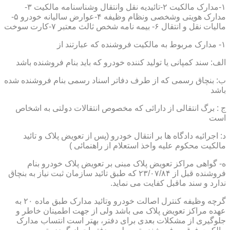
۱-مدارک مالکیت ۲-تائیدیه نقل وانتقال وشناسنامه مالکیت ۳-
مدارک هویتی وشخصی ونظام وظیفه ۴-عوارض سالیانه خودرو ۵-
مالیات نقل و انتقال ۶- بیمه نامه شخص ثالث معتبر ۷-کارت سوخت
۱- مدارک مربوط به مالکیت فروشنده که عبارتند از
الف: سند کمپانی یا تولید کننده خودرو که باید بنام فروشنده باشد
ب: بنچاق رسمی که از طرف دفاتر اسناد رسمی بنام فروشنده شده
باشد
ج : برگ انتقالی از دارائی که مخصوص انتقالات دولتی به اشخاص
است
د: اجرائیه دادگاه ها بر انتقال خودرو (پس از تعویض پلاک و تائید
مالکیت محکوم علیه واخذ استعلام از راهنمائی )
ه- گواهی مراکز تعویض پلاک مبنی بر تعویض پلاک خودرو بنام
فروشنده قبل از ۲۳/۰۷/۸۴ که طبق تائید سازمان ثبت نیاز به بنچاق
ندارد و سند ماقبل کفایت می نماید.
گرچه وظیفه کنترل اصالت خودرو وتائید مدارک طبق ماده ۲۰ به
عهده مراکز تعویض پلاک می باشد ولی از جهت اطمینان خاطر و
جلوگیری از مشکلات بعدی برای دفتر، بهتر است انتساب مدارک