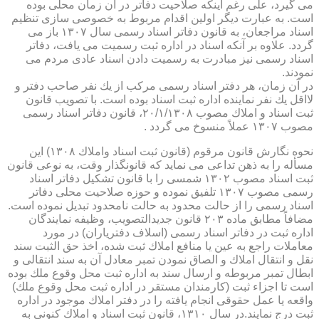
می گیرد، علی رغم اینكه صلاحیت دفاتر در آن زمان محلی بوده
است. به عبارت دیگر اولین اقدام مربوط به خصوصی سازی تنظیم
اسناد مراجعان، به قانون دفاتر اسناد رسمی سال ۱۳۰۷ باز می
گردد. علاوه بر آنكه اسناد در اداره ثبت رسمیت می یافت، دفاتر
اسناد رسمی نیز مبادرت به رسمیت دادن اسناد عادی مردم می
نمودند.
در آن زمان، هر دفتر اسناد رسمی مركب از یك نفر صاحب دفتر و
لااقل یك نفر نماینده اداره ثبت اسناد بوده است. با تصویب قانون
ثبت اسناد و املاك مصوب ۲۰/۱/۱۳۰۸، قانون دفاتر اسناد رسمی
مصوب ۱۳۰۷ عملاً منسوخ می گردد .
نحوه نگارش قانون مرقوم (قانون ثبت اسناد واملاك ۱۳۰۸) این
مسأله را به ذهن تداعی می نماید كه قانونگذار وقت، به نوعی قانون
ثبت اسناد مصوب ۱۳۰۲ شمسی را با قانون تشكیل دفاتر اسناد
رسمی مصوب ۱۳۰۷ تلفیق نموده و حوزه صلاحیت محلی دفاتر
اسناد رسمی را از حالت محدود به حالت نامحدود تبدیل نموده است.
مضافاً مطابق ماده ۲۰۳ قانون جدیدالتصویب، وظیفه نمایندگان
اداره ثبت در دفاتر اسناد رسمی (اسلاف دفتریاران) در مورد
معاملات راجع به عین یا منافع املاك ثبت شده، اخذ حق الثبت سند
نقل و انتقال املاك و الصاق نمودن تمبر معادل آن به سند انتقالی و
ابطال تمبر مربوطه و ارسال سند به اداره ثبت محل وقوع ملك بوده
است تا اجزاء ثبت (كارمندان مستقر در اداره ثبت محل وقوع ملك)
واقعه یا عمل حقوقی انجام یافته را در دفتر املاك موجود در اداره
ثبت درج نمایند.در سال ۱۳۱۰، قانون ثبت اسناد و املاك كنونی به