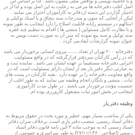
و یا حاشیه نویسی و نواقص مثلی مصون باشد . لذا بر اساس این
اصل اغلب دفترخانه ها مرعی به رعایت به این اصل بوده و لذا از در
اختیار گذاردن این دسته ازدفاتر به کارآموزان احتراز می نمایند .
لیکن از آنجایی که متون و مندرجات سند بنچاق و یا اسناد توکیلی و
امثالهم در سیستم رایانه قابلیت اصلاح را دارد اینجانب به طور نمونه
و با نظارت کامل مسئولین ( منشی ها ) اقدام به تنظیم چند فقره
سند توکیل و سند بیع نموده که متن آن به صورت دست نویس به
عنوان نمونه گزارشات ایفادمی گردد .
دفترخانه ۲۰۰ تهران از تعداد ........ نیروی انسانی برخوردار می باشد
که در رأس کارکنان سردفتر قرارگرفته که در واقع مسئولیت
اجرایی دفترخانه مستقیماً بر عهده ایشان می باشد . نماینده ثبت و
به عبارتی دیگر دفتر یار بعد از ایشان دارای مسئولیت است که در
واقع معاونت دفترخانه را بر عهده دارد . بقیه کارکنان در پست های
ثبات ، منشی و بایگان انجام وظیفه می نمایند که به طور اغلب از
جنسیت مؤنث برخوردار می باشند . در طول مدت کارآموزی
اینجانب در بخش امور ثبات مشغول کارورزی بوده ام .
وظیفه دفتر یار
یكی از مناصب بسیار مهم، خطیر و مورد بحث در حقوق مربوط به
دفاتر اسناد رسمی، منصب دفتر یاری است. برخلاف سران دفاتر
اسناد رسمی كه به موجب ماده ۳ آئین نامه قانون دفاتر اسناد
رسمی (اصلاحی ۲۷/۱۱/۱۳۶۰) به طور سراسری و عمومی، از