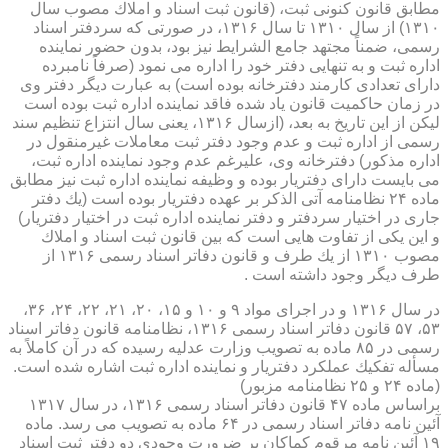
مطابق قانون كنونی ثبت، (قانون ثبت اسناد و املاك مصوب سال
۱۳۱۰) از سال ۱۳۱۰ تا سال ۱۳۱۶، در صورتی كه سردفتر اسناد
رسمی، ضمناً مجتهد جامع الشرایط نیز بود، بدون حضور نماینده
اداره ثبت و به تنهایی دفتر خود را اداره می نمود (صرفاً نامبرده
دارای تعدادی كارمند دفترخانه بوده است) به عبارت دیگر دفتر وی
در زمان حاكمیت قانون یاد شده فاقد نماینده اداره ثبت بوده است
لیكن از این تاریخ به بعد، (ازسال ۱۳۱۶، یعنی سال انتزاع تنظیم سند
رسمی از اداره ثبت و عدم وجود دفتر ثبت معاملات غیرمنقول در
اداره مذكور) دفترخانه وی، علیرغم عدم وجود نماینده اداره ثبت،
می بایست دارای دفتریار بوده و وظیفه نماینده اداره ثبت نیز مطابق
ماده ۲۴ نظامنامه آتی الذكر بر عهده دفتریار بوده است (یك دفتر
جاری در اختیار سردفتر و دفتر نماینده اداره ثبت در اختیار دفتریار)
و این یكی از تفاوت هایی است كه بین قانون ثبت اسناد و املاك
مصوب ۱۳۱۰ از یك طرف و قانون دفاتر اسناد رسمی ۱۳۱۶ از
طرف دیگر وجود داشته است .
در سال ۱۳۱۶ و در اجرای مواد ۹ و ۱۰ و ۱۵، ۲۰، ۲۱، ۲۲، ۲۴، ۳۶،
۵۳، ۵۷ قانون دفاتر اسناد رسمی ۱۳۱۶، نظامنامه قانون دفاتر اسناد
رسمی در ۸۵ ماده به تصویب وزارت عدلیه رسیده كه در آن كاملاً به
مسأله تفكیك عملكرد دفتریار و نماینده اداره ثبت اشاره شده است.
(ماده ۲۴ و ۲۵ نظامنامه مزبور)
براساس ماده ۴۷ قانون دفاتر اسناد رسمی ۱۳۱۶، در سال ۱۳۱۷
آئین نامه دفاتر اسناد رسمی در ۶۴ ماده به تصویب می رسد. ماده
۱۹ آئین نامه مرقوم كماكان بر ضرورت وجودی دو دفتر ثبت اسناد