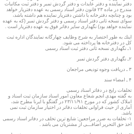
دفتر نماینده و دفتر عایدات و دفتر گردش تمبر و دفتر ثبت مكاتبات
مندرج در ماده ۲۳ قانون دفتر اسناد رسمی به عهده دفتریار خواهد
بود و چنانچه دفترخانه با داشتن دفتریار نماینده هم داشته باشد،
سوای نسخه ثانی دفتر اسناد رسمی و دفتر گردش تمبر (كه به عهده
نماینده خواهد بود) نگهداری سایر دفاتر فوق به عهده دفتریار است .
اینك به طور اختصار به شرح وظایف چهارگانه نمایندگان اداره ثبت
كل در دفترخانه ها پرداخته می شود.
۱ـ نگهداری نسخه ثانی دفتر ثبت اسناد رسمی
۲ـ نگهداری دفتر گردش تمبر
۳ ـ دریافت وجوه تودیعی مراجعان
۴ ـ امضاء سند
تخلفات رایج در دفاتر اسناد رسمی
به گفته مهدی انجم شعاع معاون امور اسناد سازمان ثبت اسناد و
املاک کشور که در مورخ ۲۳/۱۱/۹۱ در گفتگو با ایرنا مطرح شد،
آماری از حیث فراوانی تخلفات دفاتر در اختیار سازمان ثبت نمی
باشد.
۱- تخلفات به ضرر مراجعین: شایع ترین تخلف در دفاتر اسناد رسمی
اخذ حق التحریر اضافـــی از مشتریان می باشد .