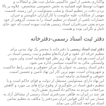
واگذاری بخشی از امور حاکمیتی شامل ثبت نقل و انتقالات و
تعهدات توسط قوه قضاییه به بخش خصوصی متخصص، علاوه بر بالا
بردن دقت در تنظیم اسناد و سلب مسئولیت در این زمینه، قسمت
مهمی از شکایات علیه حکومت یا کارگزاران حکومتی و جبران
خسارات ناشی از اشتباه در تنظیم اسناد را به سمت گروهی از خود
مردم یعنی سردفتران اسناد رسمی هدایت نموده است،که خود جای
تامل و نگرانی بوده و هست.
دفتر ثبت اسناد رسمی-دفترخانه
دفتر ثبت اسناد رسمی
یا دفترخانه یا محضر یک نهاد مدنی برای
تنظیم حرفه ای عقود و قراردادهاو تنظیم و ثبت رسمی اسناد در
ایران است.هرچند این نهاد زیر نظر قوه قضاییه است ولی بدون
وابستگی مالی به حاکمیت سیاسی اداره می شود.
دفتر اسناد رسمی به عنوان یک مرکز حقوقی و مدنی رابط حاکمیت
و شهروندان است، مهم ترین کار این نهاد تأمین و تضمین امنیت
حقوقی و اقتصادی جامعه است.
این نهاد دارای مسئولیتی مستقل از دولت و قوای حاکم است و با
تنظیم دقیق اسناد در جلوگیری از وقوع نزاع های بی مورد و کاهش
مراجعات مردم به محاکم دادگستری نقش دارند.
هر چند در ایران به ظاهر، سردفتری اسناد رسمی از مشاغل آزاد به
شمار می آید لکن قوانین ایران سردفتر را مکلف به تنظیم تمامی
اسناد مراجعه کنندگان می نماید.