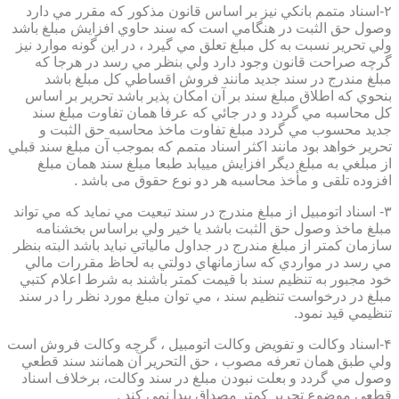
۲-اسناد متمم بانكي نيز بر اساس قانون مذكور كه مقرر مي دارد
وصول حق الثبت در هنگامي است كه سند حاوي افزايش مبلغ باشد
ولي تحرير نسبت به كل مبلغ تعلق مي گيرد ، در اين گونه موارد نيز
گرچه صراحت قانون وجود دارد ولي بنظر مي رسد در هرجا كه
مبلغ مندرج در سند جديد مانند فروش اقساطي كل مبلغ باشد
بنحوي كه اطلاق مبلغ سند بر آن امكان پذير باشد تحرير بر اساس
كل محاسبه مي گردد و در جائي كه عرفا همان تفاوت مبلغ سند
جديد محسوب مي گردد مبلغ تفاوت ماخذ محاسبه حق الثبت و
تحرير خواهد بود مانند اكثر اسناد متمم كه بموجب آن مبلغ سند قبلي
از مبلغي به مبلغ ديگر افزايش مييابد طبعا مبلغ سند همان مبلغ
افزوده تلقی و مأخذ محاسبه هر دو نوع حقوق می باشد .
۳- اسناد اتومبيل از مبلغ مندرج در سند تبعيت مي نمايد كه مي تواند
مبلغ ماخذ وصول حق الثبت باشد يا خير ولي براساس بخشنامه
سازمان كمتر از مبلغ مندرج در جداول مالياتي نبايد باشد البته بنظر
مي رسد در مواردي كه سازمانهاي دولتي به لحاظ مقررات مالي
خود مجبور به تنظيم سند با قيمت كمتر باشند به شرط اعلام كتبي
مبلغ در درخواست تنظيم سند ، مي توان مبلغ مورد نظر را در سند
تنظيمي قيد نمود.
۴-اسناد وكالت و تفويض وكالت اتومبيل ، گرچه وكالت فروش است
ولي طبق همان تعرفه مصوب ، حق التحرير آن همانند سند قطعي
وصول مي گردد و بعلت نبودن مبلغ در سند وكالت، برخلاف اسناد
قطعی موضوع تحریر کمتر مصداق پیدا نمی کند .