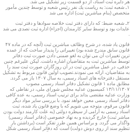
هر دایره ثبت اسناد، از دو قسمت زیر تشكیل می شد.
۱ـ شعبه ثبت: به ریاست یك نفر رئیس شعبه و توسط چندین مأمور
متخصص (بنام مباشرین ثبت) اداره می شد
۲ـ شعبه ضبط: كه دارای دفتر ثبت خلاصه سوادها و دفتر ثبت
عایدات بود و توسط سایر كارمندان (اجزاء) اداره ثبت تصدی می شد
.
قانون یاد شده، در شرح وظائف مباشرین ثبت (آنچه كه در ماده ۴۷
قانون سابق مندرج شده بود) تغییراتی را پدیدار ساخت كه از عمده
ترین تغییرات آن می توان به لغو ضمنی دادن صورت ثبت دفاتر
توسط مباشرین ثبت به متقاضیان اشاره داشت. لیكن علیرغم چنین
حذفی، در عمل مباشرین ثبت در آن روزگاران صورت ثبت سند را
به متقاضیان، ارائه می نمودند.تصویب اولین قانون مربوط به تشكیل
مستقل دفترخانه های اسناد رسمی، به سال ۱۳۰۷ باز می گردد.
مطابق ماده ۱ قانون تشكیل دفاتر اسناد رسمی مصوب
۱۳/۱۱/۱۳۰۷ كمیسیون عدلیه مجلس شورای ملی، در نقاطی كه
وزارت عدلیه مقتضی بداند برای ترتیب اسناد رسمی، به عده كافی
دفاتر اسناد رسمی معین خواهد نمود. با بررسی سایر مواد دیگر
قانون مرقوم، متوجه می شویم كه با وضع قانون یاد شده، ثبت
اسناد رسمی به آرامی از سیطره دولتی (به علت كارمند دولت بودن
مباشر ثبت) خارج گردیده و به نهاد خصوصی (دفاتر اسناد رسمی)
واگذار می گردد. و براساس همین طرز تفكر است (برداشتن بار
تنظیم سند از روی دوش دولت) است كه دفاتر اسناد رسمی شكل