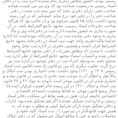
رسمی بودند، حضور شخص دیگری بنام نماینده اداره ثبت را در دفاتر
اسناد رسمی به رسمیت شناخته بود كه وی نیز می بایست همانند
صاحب دفتر، دارای دفتری باشد كه عین سند ثبت شده در دفتر
صاحب دفتر را در دفتر خود درج نماید. استثنایی كه در این زمینه
وجود داشت، ماده ۸۵ قانون مرقوم بود و آن حالتی بود كه هرگاه
صاحب دفترخانه اسناد رسمی، مجتهد جامع الشرایط باشد، در آن
صورت نیازی به حضور نماینده اداره ثبت در دفترخانه وی و مآلا
نیازی به وجود دفتر نماینده ثبت در آن دفترخانه نبوده است (با اجازه
عدلیه) بلكه دفتری واحد جهت ثبت اسناد در دفترخانه مجتهد جامع
الشرایط قرار داشته و همچنین دفتری در اداره ثبت محل وجود
داشت، تا سندی كه مطابق مقررات از دفتر مجتهد جامع الشرایط
صادر شده و انتساب امضاء مجتهد جامع الشرایط از نظر اداره ثبت
مسلم باشد، به وسیله اجزاء ثبت در دفتر موجود در اداره ثبت نیز
درج گردد. تفاوت دیگری كه بین دو قانون یاد شده (قانون ثبت اسناد
رسمی ۱۳۰۸ و ۱۳۱۰) وجود داشت، بحث اختیاری بودن ثبت املاك و
مالاً نقل و انتقال آن به موجب سند عادی یا رسمی در قانون مقدم و
اجباری شدن آن در قانون موخر است. (توجه به مواد ۴۶ و ۴۷ قانون
ثبت اسناد و املاك ۱۳۱۰ در این زمینه حائز اهمیت فراوان است)تا
سال وضع قانون موخر، به لحاظ وضعیت نامساعد اقتصادی ـ
اجتماعی جامعه ایران، هنوز در همه نقاط این مملكت دفاتر اسناد
رسمی و اداره ثبت تشكیل نشده یا اگر هم تشكیل شده بود، ادارات
و دفاتر تشكیل شده دارای شرایط كیفی و مطلوب نبوده اند. به
همین جهت قانونگذار در دو مورد (۱ـ ثبت اسناد كلیه عقود و
معاملات راجع به عین یا منافع اموال غیرمنقول كه در دفتر املاك