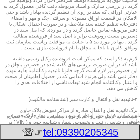
مالکیت فوق به فروشنده توسط سردفتر احراز گردد وتوصیه می
گردد در بررسی مدارک و اسناد مربوطه دقت کافی معمول گردد به
عبارتی اوراقی که سند بر روی آن تنظیم گردیده بهادار باشد و حتی
الامکان در قسمت اوراق مفقودی و سرقتی چک و مهر و امضاء
دفترخانه تنظیم کننده سند ملاحظه و در صورت احتمال اشکال با
دفتر مربوطه تماس حاصل گردد و در مواردی که اصل سند در
دسترس نیست رونوشت برابر با اصل سند از فروشنده مطالبه
گردد ، تنها در مورد بند ۵ با عنایت به موافقت ریاست سازمان ثبت
وتوافق کانون با ناجا به بنچاق با نام فروشنده نیازی نیست .
لازم به ذکر است که ممکن است فروشنده وکیل رسمی داشته
باشد که در این صورت بررسی های گفته شده در خصوص بنچاق در
این خصوص نیز لازم است گرچه قانونا تائیدیه وکالتنامه ها به عهده
دفاتر نمی باشد ولی هرنوع اقدامی که در حصول اطمینان از صحت
و اعتبار وکالتنامه انجام شود تبعات ناشی از اختلافات بعدی را
کاهش می دهد.
۲-تائیدیه نقل و انتقال و کارت سبز (شناسنامه مالکیت)
برگ تائیدیه نقل و انتقال صادره از مراکز تعویض پلاک حاوی
تلفن تماس فوری
دفتر اسناد رسمی در طوس, دفترخانه,محضر در
مشخصات کامل خودرو اعم از نوع ، سیستم ، مدل ، رنگ ، شماره
طوس
موتور و شاسی ، تیپ و بخصوس شماره شناسه خودرو ( VIN ) در
صدر صفحه و مشخصات فروشنده و خریدار اعم از مشخصات
☞☏
tel:09390205345
سجلی و شماره ملی و کدپستی و آدرس و شماره انتظامی
اختصاصی آنها با قسمت توضیحات برای هریک در قسمت انتهائی و