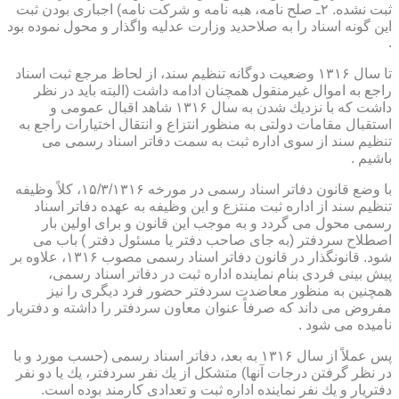
ثبت نشده. ۲ـ صلح نامه، هبه نامه و شركت نامه) اجباری بودن ثبت
این گونه اسناد را به صلاحدید وزارت عدلیه واگذار و محول نموده بود
.
تا سال ۱۳۱۶ وضعیت دوگانه تنظیم سند، از لحاظ مرجع ثبت اسناد
راجع به اموال غیرمنقول همچنان ادامه داشت (البته باید در نظر
داشت كه با نزدیك شدن به سال ۱۳۱۶ شاهد اقبال عمومی و
استقبال مقامات دولتی به منظور انتزاع و انتقال اختیارات راجع به
تنظیم سند از سوی اداره ثبت به سمت دفاتر اسناد رسمی می
باشیم .
با وضع قانون دفاتر اسناد رسمی در مورخه ۱۵/۳/۱۳۱۶، كلاً وظیفه
تنظیم سند از اداره ثبت منتزع و این وظیفه به عهده دفاتر اسناد
رسمی محول می گردد و به موجب این قانون و برای اولین بار
اصطلاح سردفتر (به جای صاحب دفتر یا مسئول دفتر ) باب می
شود. قانونگذار در قانون دفاتر اسناد رسمی مصوب ۱۳۱۶، علاوه بر
پیش بینی فردی بنام نماینده اداره ثبت در دفاتر اسناد رسمی،
همچنین به منظور معاضدت سردفتر حضور فرد دیگری را نیز
مفروض می داند كه صرفاً عنوان معاون سردفتر را داشته و دفتریار
نامیده می شود .
پس عملاً از سال ۱۳۱۶ به بعد، دفاتر اسناد رسمی (حسب مورد و با
در نظر گرفتن درجات آنها) متشكل از یك نفر سردفتر، یك یا دو نفر
دفتریار و یك نفر نماینده اداره ثبت و تعدادی كارمند بوده است.