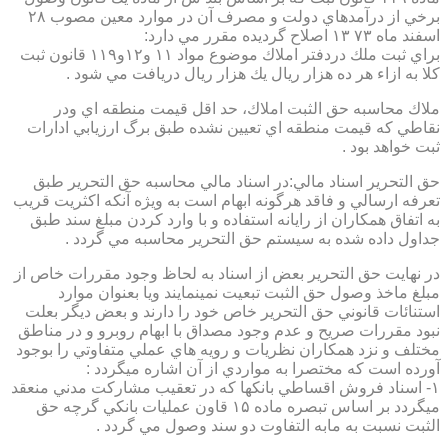
برخي از درآمدهاي دولت و مصرف آن در موارد معين مصوب ۲۸
اسفند ماه ۷۳ ۱۳ اصلاح گرديده مقرر مي دارد:
براي ثبت ملك دردفتر املاك موضوع مواد ۱۱ و۱۲و۱۱۹ قانون ثبت
كلا به ازاء هر ده هزار ريال يك هزار ريال دريافت مي شود .
ملاك محاسبه حق الثبت املاك، حد اقل قيمت منطقه اي ودر
نقاطي كه قيمت منطقه اي تعيين نشده طبق برگ ارزيابي ادارات
ثبت خواهد بود .
حق التحرير اسناد مالي:در اسناد مالي محاسبه حق التحرير طبق
تعرفه ارسالي و فاقد هرگونه ابهام است به ويژه آنكه اكثريت قريب
به اتفاق همكاران از رايانه استفاده و با وارد كردن مبلغ سند طبق
جداول داده شده به سيستم حق التحرير محاسبه مي گردد .
در نهايت حق التحرير بعض از اسناد به لحاظ وجود مقررات خاص از
مبلغ ماخذ وصول حق الثبت تبعيت نمينمايند ويا بعنوان موارد
استنائات قانوني حق التحرير خاص خود را دارند و بعض ديگر بعلت
نبود مقررات صريح و عدم وجود مصداق با ابهام روبرو و در مناطق
مختلف و نزد همكاران نظريات و رويه هاي عملي متفاوتي را بوجود
آورده است كه مختصرا به مواردي از آن اشاره ميگردد :
۱- اسناد فروش اقساطي بانكها كه در تعقيب مشاركت مدني منعقد
ميگردد بر اساس تبصره ماده ۱۵ قاون عمليات بانكي گرچه حق
الثبت نسبت به مابه التفاوت دو سند وصول مي گردد .