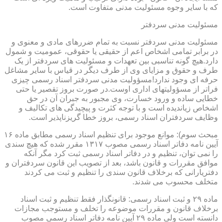
که با سایر وجوه مسئولیت مدنی متفاوت است.
مسئولیت مدنی سردفتر
مسئولیت مدنی سردفتر نسبت به تمام ضررهای مادی و معنوی و
در برابر تمامی اشخاص اعم از حقیقی یا حقوقی، عمومیت و شمول
دارد.هیچ گونه تناسبی بین تعهدات و مسئولیت های سردفتر از یک
طرف و حقوق و مزایای وی از طرف دیگر در قیاس با سایر مشاغل
حرفه ای وجود ندارد!مسؤولیت مدنی سردفتر اسناد رسمی چیزی
فراتر از مسؤولیتهای اداری اوست.در صورت بروز تقصیر یا حتی
خطایی ساده و ورود خسارت، وی مجبور به جبران آن در حق
اشخاص زیاندیده است و با توجه کثرت و پیچیدگی های تکالیف و
وظایف سردفتران اسناد رسمی، بروز خطا گریزناپذیر است.
مبحث سوم): موانع موجود برای تنظیم اسناد رسمی مطابق ماده ۱۶
آیین نامه دفاتر اسناد رسمی مصوب ۱۳۱۷ مقرر شده که هیچ سندی
را نمی توان، تنظیم و در دفاتر اسناد رسمی ثبت کرد مگر آنکه
موافق مقررات و قانون باشد، بعد از تصویب این قانون سردفتران و
دفتریارانی که برخلاف قانون سندی را تنظیم و ثبت می کردند
متخلف محسوب می شدند.
ماده ۲۹ و ثبت اسناد رسمی: قانونگذار فقط تنظیم و ثبت اسناد
برخلاف قانون و مقررات موضوعه را تخلف و مستوجب مجازات
دانسته است ولی ماده ۲۹ آیین نامه دفاتر اسناد رسمی مصوب