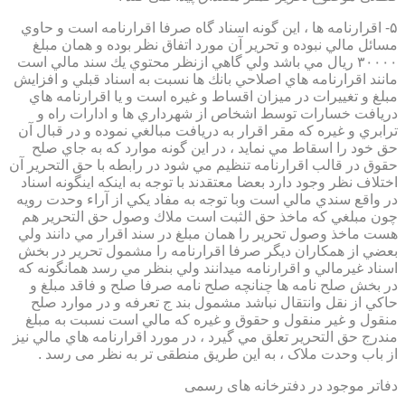
۵- اقرارنامه ها ، اين گونه اسناد گاه صرفا اقرارنامه است و حاوي
مسائل مالي نبوده و تحرير آن مورد اتفاق نظر بوده و همان مبلغ
۳۰۰۰۰ ريال مي باشد ولي گاهي ازنظر محتوي يك سند مالي است
مانند اقرارنامه هاي اصلاحي بانك ها نسبت به اسناد قبلي و افزايش
مبلغ و تغييرات در ميزان اقساط و غيره است و يا اقرارنامه هاي
دريافت خسارات توسط اشخاص از شهرداري ها و ادارات راه و
ترابري و غيره كه مقر اقرار به دريافت مبالغي نموده و در قبال آن
حق خود را اسقاط مي نمايد ، در اين گونه موارد كه به جاي صلح
حقوق در قالب اقرارنامه تنظيم مي شود در رابطه با حق التحرير آن
اختلاف نظر وجود دارد بعضا معتقدند با توجه به اينكه اينگونه اسناد
در واقع سندي مالي است وبا توجه به مفاد يكي از آراء وحدت رويه
چون مبلغي كه ماخذ حق الثبت است ملاك وصول حق التحرير هم
هست ماخذ وصول تحرير را همان مبلغ در سند اقرار مي دانند ولي
بعضي از همكاران ديگر صرفا اقرارنامه را مشمول تحرير در بخش
اسناد غيرمالي و اقرارنامه ميدانند ولي بنظر مي رسد همانگونه كه
در بخش صلح نامه ها چنانچه صلح نامه صرفا صلح و فاقد مبلغ و
حاكي از نقل وانتقال نباشد مشمول بند ج تعرفه و در موارد صلح
منقول و غير منقول و حقوق و غيره كه مالي است نسبت به مبلغ
مندرج حق التحرير تعلق مي گيرد ، در مورد اقرارنامه هاي مالي نيز
از باب وحدت ملاک ، به این طریق منطقی تر به نظر می رسد .
دفاتر موجود در دفترخانه های رسمی