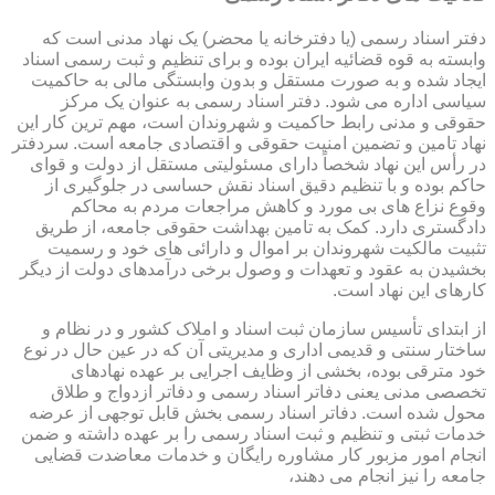
دفتر اسناد رسمی (یا دفترخانه یا محضر) یک نهاد مدنی است که
وابسته به قوه قضائیه ایران بوده و برای تنظیم و ثبت رسمی اسناد
ایجاد شده و به صورت مستقل و بدون وابستگی مالی به حاکمیت
سیاسی اداره می شود. دفتر اسناد رسمی به عنوان یک مرکز
حقوقی و مدنی رابط حاکمیت و شهروندان است، مهم ترین کار این
نهاد تامین و تضمین امنیت حقوقی و اقتصادی جامعه است. سردفتر
در رأس این نهاد شخصاً دارای مسئولیتی مستقل از دولت و قوای
حاکم بوده و با تنظیم دقیق اسناد نقش حساسی در جلوگیری از
وقوع نزاع های بی مورد و کاهش مراجعات مردم به محاکم
دادگستری دارد. کمک به تامین بهداشت حقوقی جامعه، از طریق
تثبیت مالکیت شهروندان بر اموال و دارائی های خود و رسمیت
بخشیدن به عقود و تعهدات و وصول برخی درآمدهای دولت از دیگر
کارهای این نهاد است.
از ابتدای تأسیس سازمان ثبت اسناد و املاک کشور و در نظام و
ساختار سنتی و قدیمی اداری و مدیریتی آن که در عین حال در نوع
خود مترقی بوده، بخشی از وظایف اجرایی بر عهده نهادهای
تخصصی مدنی یعنی دفاتر اسناد رسمی و دفاتر ازدواج و طلاق
محول شده است. دفاتر اسناد رسمی بخش قابل توجهی از عرضه
خدمات ثبتی و تنظیم و ثبت اسناد رسمی را بر عهده داشته و ضمن
انجام امور مزبور کار مشاوره رایگان و خدمات معاضدت قضایی
جامعه را نیز انجام می دهند،