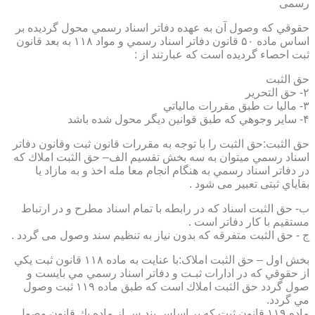
رسمی
حقوقي كه وصول آن به عهده دفاتر اسناد رسمي محول گرديده بر
اساس ماده ۵۰ قانون دفاتر اسناد رسمي و مواد ۱۱۸ به بعد قانون
ثبت احصاء گرديده است كه عبارتند از :
حق الثبت
۲- حق التحرير
۳- ماليا ت طبق مقررات مالياتي
۴- ساير وجوهي كه طبق قوانين ديگر محول شده باشد
حق الثبت:حق الثبت را با توجه به مقررات قانون ثبت وقانون دفاتر
اسناد رسمي ميتوان به سه بخش تقسيم الف– حق الثبت املاك كه
در دفاتر اسناد رسمي به هنگام انجام معا مله اخذ و به مازاد يا
بقاياي ثبتی تعبیر می شود .
ب- حق الثبت اسناد كه در رابطه با تمام اسناد مطرح و در ارتباط
مستقيم با كار دفاتر است .
ج - حق الثبت متفرقه كه بدون نياز به تنظیم سند وصول می گردد .
بخش اول – حق الثبت املاک:با عنايت به ماده ۱۱۸ قانون ثبت يكي
از حقوقي كه در ادارات ثبـت و دفاتر اسناد رسمي مي بايست و
صول گردد حق الثبت املاك است كه طبق ماده ۱۱۹ ثبت وصول
مي گردد.
ماده ۱۱۹ قانون ثبت كه بر اساس بند س از ماده يك قانون وصول