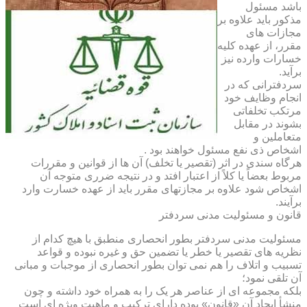
باشد مسئول
مذکور باید علاوه بر
مجازات های
مقرر، از عهده کلیه
خسارات وارده نیز
برآید.
سردفترانی که در
انجام وظایف خود
مرتکب تخلفاتی
بشوند در مقابل
متعاملین و
اشخاص ذی نفع مسئول خواهند بود .
هرگاه سندی در اثر (تقصیر یا تخلف) آن ها از قوانین و مقررات
مربوط بعضاً یا کلاً از اعتبار افتد و در نتیجه ضرری متوجه آن
اشخاص شود علاوه بر مجازتهای مقرر باید از عهده خسارت وارد
برآیند.
قانون و مسئولیت مدنی سردفتر
مسئولیت مدنی سردفتر بطور انحصاری منطبق با هیچ کدام از
نظریه های تقصیر یا خطر یا تضمین حق و غیره نبوده و قواعد
تسبیب و اتلاف را هم نمی توان بطور انحصاری از موجبات و مبانی
آن تلقی نمود؛
بلکه مجموعه ای از عناصر هر یک را به همراه خود داشته و چون
منشأ ایجاد آن «قانون» بوده دارای ترکیب و ماهیت ویژه ای است