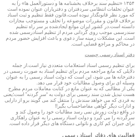
۱۳۵۴ «تنظیم سند برخلاف بخشنامه ها و دستورالعمل ها» را به
عنوان تخلفات انتظامی سردفتران و دفتریاران عنوان نموده است
که مورد نظر قانونگذار نبوده است،قانون فقط تنظیم و ثبت اسناد
برخلاف قانون و مقررات موضوعه را تخلف و مستوجب مجازات
دانسته است.در کشور ایران موانع ایجادشده بر سر راه تنظیم
سندرسمی موجب روی گردانی مردم از تنظیم اسنادرسمی شده
است. این مشکلات زمینه ساز دعوی و باعث افزایش حضور مردم
در محاکم و مراجع قضایی است.
دفتر اسناد رسمی چیست
برای تنظیم رسمی اسناد استعلامات متعددی نیاز است.از جمله
دلایلی که مانع مراجعه مردم برای تنظیم اسناد به صورت رسمی در
دفترخانه ها می شود، این است که دولت اسناد رسمی را به عنوان
وسیله ای برای وصول مطالبات خود قرار می دهد.
یکی از مطالبی که به عنوان مانع در کتابت معاملات مردم مطرح
هست تبدیل شدن سند رسمی برای دولت به “سر گردنه” است؛یعنی
به فردی که می خواهد سندش را منتقل کند می گویند برو از دارایی
و ادارات دیگر گواهی مفاصاحساب بگیر!!
در واقع دولت زورش نمی رسد مطالبات خود را وصول کند و
سرگردنه را می گیرد و دولت اسناد رسمی را به عنوان راهکاری
برای جبران کم کاری و ناتوانی دستگاه های دیگر قرار داده است.
فعالیت های دفاتر اسناد رسمی