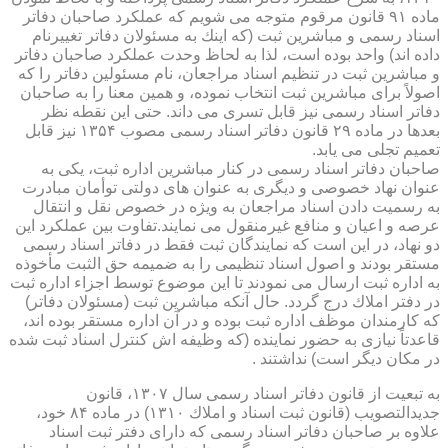
ماده ۹۱ قانون مرقوم متوجه می شویم كه عملكرد صاحبان دفاتر
اسناد رسمی و مباشرین ثبت (كه اینك به مسئولان دفاتر تغییرنام
داده اند) واحد بوده است، لذا به لحاظ وحدت عملكرد صاحبان دفاتر
و مباشرین ثبت در تنظیم اسناد مراجعان، نام مسئولین دفاتر را كه
اصولاً برای مباشرین ثبت انتخاب نموده، و همین معنا را به صاحبان
دفاتر اسناد رسمی نیز قابل تسری می داند. حتی این نقطه نظر
بعدها در ماده ۲۹ قانون دفاتر اسناد رسمی مصوب ۱۳۵۴ نیز قابل
تعمیم تجلی می یابد.
صاحبان دفاتر اسناد رسمی در كنار مباشرین اداره ثبت، یكی به
عنوان نهاد خصوصی و دیگری به عنوان های دولتی توأمان مبادرت
به رسمیت دادن اسناد مراجعان به ویژه در خصوص نقل و انتقال
عرصه و اعیان و منافع غیرمنقول می نمایند.تفاوت بین عملكرد این
دو نهاد، در این است كه نمایندگان ثبت فقط در دفاتر اسناد رسمی
مستقر بودند و اصول اسناد تنظیمی را به ضمیمه حق الثبت مأخوذه
به اداره ثبت ارسال می نمودند تا این موضوع توسط اجزاء اداره ثبت
در دفتر املاك درج گردد. حال آنكه مباشرین ثبت (مسئولان دفاتر)
كه كارمندان موظف اداره ثبت بوده و در آن اداره مستقر بوده اند،
قاعدتاً نیازی به حضور نماینده (كه وظیفه اش كنترل اسناد ثبت شده
در مكان دیگر است) نداشتند .
به تبعیت از قانون دفاتر اسناد رسمی سال ۱۳۰۷، قانون
جدیدالتصویب (قانون ثبت اسناد و املاك ۱۳۱۰) در ماده ۸۴ خود،
علاوه بر صاحبان دفاتر اسناد رسمی كه دارای دفتر ثبت اسناد