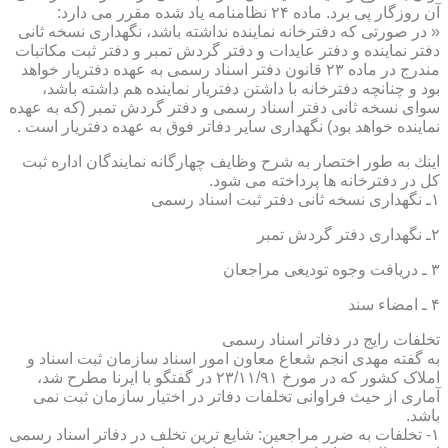
آن روزگار پی برد. ماده ۲۴ نظامنامه یاد شده مقرر می دارد:
« در صورتی كه دفترخانه نماینده نداشته باشد، نگهداری نسخه ثانی
دفتر نماینده و دفتر عایدات و دفتر گردش تمبر و دفتر ثبت مكاتبات
مندرج در ماده ۲۳ قانون دفتر اسناد رسمی به عهده دفتریار خواهد
بود و چنانچه دفترخانه با داشتن دفتریار نماینده هم داشته باشد،
سوای نسخه ثانی دفتر اسناد رسمی و دفتر گردش تمبر (كه به عهده
نماینده خواهد بود) نگهداری سایر دفاتر فوق به عهده دفتریار است .
اینك به طور اختصار به شرح وظایف چهارگانه نمایندگان اداره ثبت
كل در دفترخانه ها پرداخته می شود.
۱ـ نگهداری نسخه ثانی دفتر ثبت اسناد رسمی
۲ـ نگهداری دفتر گردش تمبر
۳ ـ دریافت وجوه تودیعی مراجعان
۴ ـ امضاء سند
تخلفات رایج در دفاتر اسناد رسمی
به گفته مهدی انجم شعاع معاون امور اسناد سازمان ثبت اسناد و
املاک کشور که در مورخ ۲۳/۱۱/۹۱ در گفتگو با ایرنا مطرح شد،
آماری از حیث فراوانی تخلفات دفاتر در اختیار سازمان ثبت نمی
باشد.
۱- تخلفات به ضرر مراجعین: شایع ترین تخلف در دفاتر اسناد رسمی