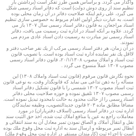
واگذار می گردد. و براساس همین طرز تفكر است (برداشتن بار
تنظیم سند از روی دوش دولت) است كه دفاتر اسناد رسمی شكل
می گیرد، علی رغم اینكه صلاحیت دفاتر در آن زمان محلی بوده
است. به عبارت دیگر اولین اقدام مربوط به خصوصی سازی تنظیم
اسناد مراجعان، به قانون دفاتر اسناد رسمی سال ۱۳۰۷ باز می
گردد. علاوه بر آنكه اسناد در اداره ثبت رسمیت می یافت، دفاتر
اسناد رسمی نیز مبادرت به رسمیت دادن اسناد عادی مردم می
نمودند.
در آن زمان، هر دفتر اسناد رسمی مركب از یك نفر صاحب دفتر و
لااقل یك نفر نماینده اداره ثبت اسناد بوده است. با تصویب قانون
ثبت اسناد و املاك مصوب ۲۰/۱/۱۳۰۸، قانون دفاتر اسناد رسمی
مصوب ۱۳۰۷ عملاً منسوخ می گردد .
نحوه نگارش قانون مرقوم (قانون ثبت اسناد واملاك ۱۳۰۸) این
مسأله را به ذهن تداعی می نماید كه قانونگذار وقت، به نوعی قانون
ثبت اسناد مصوب ۱۳۰۲ شمسی را با قانون تشكیل دفاتر اسناد
رسمی مصوب ۱۳۰۷ تلفیق نموده و حوزه صلاحیت محلی دفاتر
اسناد رسمی را از حالت محدود به حالت نامحدود تبدیل نموده است.
مضافاً مطابق ماده ۲۰۳ قانون جدیدالتصویب، وظیفه نمایندگان
اداره ثبت در دفاتر اسناد رسمی (اسلاف دفتریاران) در مورد
معاملات راجع به عین یا منافع املاك ثبت شده، اخذ حق الثبت سند
نقل و انتقال املاك و الصاق نمودن تمبر معادل آن به سند انتقالی و
ابطال تمبر مربوطه و ارسال سند به اداره ثبت محل وقوع ملك بوده
است تا اجزاء ثبت (كارمندان مستقر در اداره ثبت محل وقوع ملك)