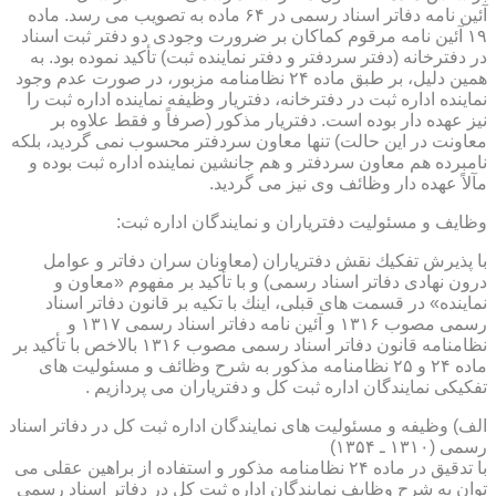
آئین نامه دفاتر اسناد رسمی در ۶۴ ماده به تصویب می رسد. ماده
۱۹ آئین نامه مرقوم كماكان بر ضرورت وجودی دو دفتر ثبت اسناد
در دفترخانه (دفتر سردفتر و دفتر نماینده ثبت) تأكید نموده بود. به
همین دلیل، بر طبق ماده ۲۴ نظامنامه مزبور، در صورت عدم وجود
نماینده اداره ثبت در دفترخانه، دفتریار وظیفه نماینده اداره ثبت را
نیز عهده دار بوده است. دفتریار مذكور (صرفاً و فقط علاوه بر
معاونت در این حالت) تنها معاون سردفتر محسوب نمی گردید، بلكه
نامبرده هم معاون سردفتر و هم جانشین نماینده اداره ثبت بوده و
مآلاً عهده دار وظائف وی نیز می گردید.
وظایف و مسئولیت دفتریاران و نمایندگان اداره ثبت:
با پذیرش تفكیك نقش دفتریاران (معاونان سران دفاتر و عوامل
درون نهادی دفاتر اسناد رسمی) و با تأكید بر مفهوم «معاون و
نماینده» در قسمت های قبلی، اینك با تكیه بر قانون دفاتر اسناد
رسمی مصوب ۱۳۱۶ و آئین نامه دفاتر اسناد رسمی ۱۳۱۷ و
نظامنامه قانون دفاتر اسناد رسمی مصوب ۱۳۱۶ بالاخص با تأكید بر
ماده ۲۴ و ۲۵ نظامنامه مذكور به شرح وظائف و مسئولیت های
تفكیكی نمایندگان اداره ثبت كل و دفتریاران می پردازیم .
الف) وظیفه و مسئولیت های نمایندگان اداره ثبت كل در دفاتر اسناد
رسمی (۱۳۱۰ ـ ۱۳۵۴)
با تدقیق در ماده ۲۴ نظامنامه مذكور و استفاده از براهین عقلی می
توان به شرح وظایف نمایندگان اداره ثبت كل در دفاتر اسناد رسمی