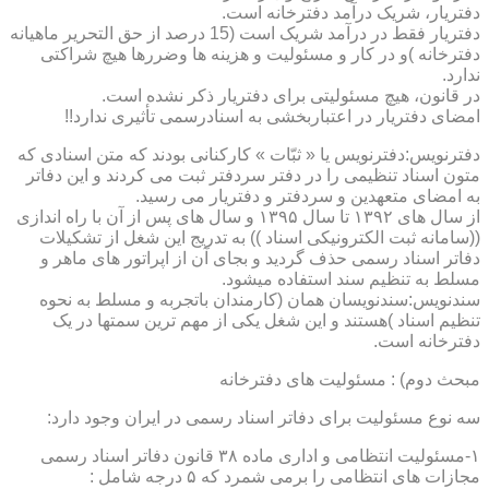
دفتریار، شریک درآمد دفترخانه است.
دفتریار فقط در درآمد شریک است (15 درصد از حق التحریر ماهیانه
دفترخانه )و در کار و مسئولیت و هزینه ها وضررها هیچ شراکتی
ندارد.
در قانون، هیچ مسئولیتی برای دفتریار ذکر نشده است.
امضای دفتریار در اعتباربخشی به اسنادرسمی تأثیری ندارد!!
دفترنویس:دفترنویس یا « ثبّات » کارکنانی بودند که متن اسنادی که
متون اسناد تنظیمی را در دفتر سردفتر ثبت می کردند و این دفاتر
به امضای متعهدین و سردفتر و دفتریار می رسید.
از سال های ۱۳۹۲ تا سال ۱۳۹۵ و سال های پس از آن با راه اندازی
((سامانه ثبت الکترونیکی اسناد )) به تدریج این شغل از تشکیلات
دفاتر اسناد رسمی حذف گردید و بجای آن از اپراتور های ماهر و
مسلط به تنظیم سند استفاده میشود.
سندنویس:سندنویسان همان (کارمندان باتجربه و مسلط به نحوه
تنظیم اسناد )هستند و این شغل یکی از مهم ترین سمتها در یک
دفترخانه است.
مبحث دوم) : مسئولیت های دفترخانه
سه نوع مسئولیت برای دفاتر اسناد رسمی در ایران وجود دارد:
۱-مسئولیت انتظامی و اداری ماده ۳۸ قانون دفاتر اسناد رسمی
مجازات های انتظامی را برمی شمرد که ۵ درجه شامل :