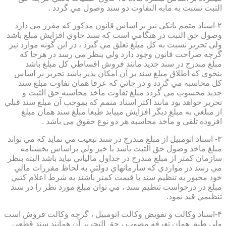
الثبت نسبت به مابه التفاوت دو سند وصول مي گردد .
۲-اسناد متمم بانكي نيز بر اساس قانون مذكور كه مقرر مي دارد
وصول حق الثبت در هنگامي است كه سند حاوي افزايش مبلغ باشد
ولي تحرير نسبت به كل مبلغ تعلق مي گيرد ، در اين گونه موارد نيز
گرچه صراحت قانون وجود دارد ولي بنظر مي رسد در هرجا كه
مبلغ مندرج در سند جديد مانند فروش اقساطي كل مبلغ باشد
بنحوي كه اطلاق مبلغ سند بر آن امكان پذير باشد تحرير بر اساس
كل محاسبه مي گردد و در جائي كه عرفا همان تفاوت مبلغ سند
جديد محسوب مي گردد مبلغ تفاوت ماخذ محاسبه حق الثبت و
تحرير خواهد بود مانند اكثر اسناد متمم كه بموجب آن مبلغ سند قبلي
از مبلغي به مبلغ ديگر افزايش مييابد طبعا مبلغ سند همان مبلغ
افزوده تلقی و مأخذ محاسبه هر دو نوع حقوق می باشد .
۳- اسناد اتومبيل از مبلغ مندرج در سند تبعيت مي نمايد كه مي تواند
مبلغ ماخذ وصول حق الثبت باشد يا خير ولي براساس بخشنامه
سازمان كمتر از مبلغ مندرج در جداول مالياتي نبايد باشد البته بنظر
مي رسد در مواردي كه سازمانهاي دولتي به لحاظ مقررات مالي
خود مجبور به تنظيم سند با قيمت كمتر باشند به شرط اعلام كتبي
مبلغ در درخواست تنظيم سند ، مي توان مبلغ مورد نظر را در سند
تنظيمي قيد نمود.
۴-اسناد وكالت و تفويض وكالت اتومبيل ، گرچه وكالت فروش است
ولي طبق همان تعرفه مصوب ، حق التحرير آن همانند سند قطعي