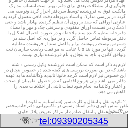
عهده مراکز تعویض پلاک می باشد ولی از جهت اطمینان خاطر و
جلوگیری از مشکلات بعدی برای دفتر، بهتر است انتساب مدارک
مالکیت فوق به فروشنده توسط سردفتر احراز گردد وتوصیه می
گردد در بررسی مدارک و اسناد مربوطه دقت کافی معمول گردد به
عبارتی اوراقی که سند بر روی آن تنظیم گردیده بهادار باشد و حتی
الامکان در قسمت اوراق مفقودی و سرقتی چک و مهر و امضاء
دفترخانه تنظیم کننده سند ملاحظه و در صورت احتمال اشکال با
دفتر مربوطه تماس حاصل گردد و در مواردی که اصل سند در
دسترس نیست رونوشت برابر با اصل سند از فروشنده مطالبه
گردد ، تنها در مورد بند ۵ با عنایت به موافقت ریاست سازمان ثبت
وتوافق کانون با ناجا به بنچاق با نام فروشنده نیازی نیست .
لازم به ذکر است که ممکن است فروشنده وکیل رسمی داشته
باشد که در این صورت بررسی های گفته شده در خصوص بنچاق در
این خصوص نیز لازم است گرچه قانونا تائیدیه وکالتنامه ها به عهده
دفاتر نمی باشد ولی هرنوع اقدامی که در حصول اطمینان از صحت
و اعتبار وکالتنامه انجام شود تبعات ناشی از اختلافات بعدی را
کاهش می دهد.
۲-تائیدیه نقل و انتقال و کارت سبز (شناسنامه مالکیت)
تلفن تماس فوری
دفتر اسناد رسمی در تاکسیرانی, دفترخانه,محضر
در تاکسیرانی
برگ تائیدیه نقل و انتقال صادره از مراکز تعویض پلاک حاوی
مشخصات کامل خودرو اعم از نوع ، سیستم ، مدل ، رنگ ، شماره
☞☏
tel:09390205345
موتور و شاسی ، تیپ و بخصوس شماره شناسه خودرو ( VIN ) در
صدر صفحه و مشخصات فروشنده و خریدار اعم از مشخصات