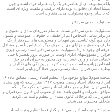
بلکه مجموعه ای از عناصر هر یک را به همراه خود داشته و چون
منشأ ایجاد آن «قانون» بوده دارای ترکیب و ماهیت ویژه ای است
که با سایر وجوه مسئولیت مدنی متفاوت است.
مسئولیت مدنی سردفتر
مسئولیت مدنی سردفتر نسبت به تمام ضررهای مادی و معنوی و
در برابر تمامی اشخاص اعم از حقیقی یا حقوقی، عمومیت و شمول
دارد.هیچ گونه تناسبی بین تعهدات و مسئولیت های سردفتر از یک
طرف و حقوق و مزایای وی از طرف دیگر در قیاس با سایر مشاغل
حرفه ای وجود ندارد!مسؤولیت مدنی سردفتر اسناد رسمی چیزی
فراتر از مسؤولیتهای اداری اوست.در صورت بروز تقصیر یا حتی
خطایی ساده و ورود خسارت، وی مجبور به جبران آن در حق
اشخاص زیاندیده است و با توجه کثرت و پیچیدگی های تکالیف و
وظایف سردفتران اسناد رسمی، بروز خطا گریزناپذیر است.
مبحث سوم): موانع موجود برای تنظیم اسناد رسمی مطابق ماده ۱۶
آیین نامه دفاتر اسناد رسمی مصوب ۱۳۱۷ مقرر شده که هیچ سندی
را نمی توان، تنظیم و در دفاتر اسناد رسمی ثبت کرد مگر آنکه
موافق مقررات و قانون باشد، بعد از تصویب این قانون سردفتران و
دفتریارانی که برخلاف قانون سندی را تنظیم و ثبت می کردند
متخلف محسوب می شدند.
ماده ۲۹ و ثبت اسناد رسمی: قانونگذار فقط تنظیم و ثبت اسناد