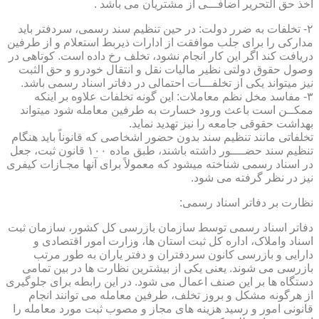
اخذ حق التحریر اضافـــی از مشتریان می باشد .
۲- تخلفات به ضرر دولت: در حین تنظیم سند رسمی، سردفتر باید
مدارکی را برای جلب موافقت از ادارات ذیربط استعلام و از طرفین
دریافت کند اگر این کار انجام نشود، تخلف رخ داده است. کوتاهی در
وصول حقوق دولتی نظیر مالیات نقل و انتقال خودرو و حق الثبت
نیز میتواند یکی از تخلفـــات احتمالی در دفاتر اسناد رسمی باشد.
۳- مفاسد مخل نظم معاملات: این گونه تخلفات علاوه بر اینکه
ممکــن است باعث ورود خسارت به طرفین معامله شود میتواند
بهداشت حقوقی جامعه را نیز تهدید نماید.
تخلفاتی مانند تنظیم سند بدون حضور اشخاصی که قانوناً باید هنگام
تنظیم سند حضــــور داشته باشند، طبق ماده ۱۰۰ قانون ثبت، جعل
در اسناد رسمی شناخته میشود که معمولاً برای آنها مجـازات کیفری
نیز در نظر گرفته می شود.
نظارت بر دفاتر اسناد رسمی:
دفاتر اسناد رسمی توسط سازمان بازرسی کل کشور، سازمان ثبت
اسناد واملاک، اداره کل ثبت استان ها، وزارت امور اقتصادی و
دارایی و بازرسی کانون سردفتران و دفتر یاران به طور مرتب
بازرسی می شوند. یعنی یکی از بیشترین نظارت ها در بین تمامی
دستگاه ها بر این صنف اعمال می شود. در این رابطه برای جلوگیری
از هرگونه مشکل و بروز تخلف، طرفین معامله می توانند انجام
قانونی امور و رسید هزینه های مجاز و مصوب ثبت مورد معامله را