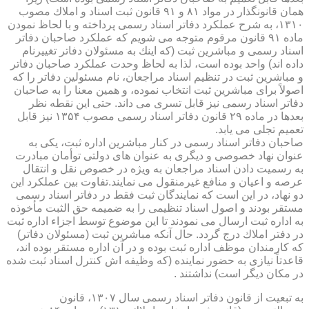
همان قانونگذار در مواد ۸۱ و ۹۱ قانون ثبت اسناد و املاك مصوب
۱۳۱۰، به شرح عملكرد دفاتر اسناد رسمی پرداخته و با لحاظ نمودن
ماده ۹۱ قانون مرقوم متوجه می شویم كه عملكرد صاحبان دفاتر
اسناد رسمی و مباشرین ثبت (كه اینك به مسئولان دفاتر تغییرنام
داده اند) واحد بوده است، لذا به لحاظ وحدت عملكرد صاحبان دفاتر
و مباشرین ثبت در تنظیم اسناد مراجعان، نام مسئولین دفاتر را كه
اصولاً برای مباشرین ثبت انتخاب نموده، و همین معنا را به صاحبان
دفاتر اسناد رسمی نیز قابل تسری می داند. حتی این نقطه نظر
بعدها در ماده ۲۹ قانون دفاتر اسناد رسمی مصوب ۱۳۵۴ نیز قابل
تعمیم تجلی می یابد.
صاحبان دفاتر اسناد رسمی در كنار مباشرین اداره ثبت، یكی به
عنوان نهاد خصوصی و دیگری به عنوان های دولتی توأمان مبادرت
به رسمیت دادن اسناد مراجعان به ویژه در خصوص نقل و انتقال
عرصه و اعیان و منافع غیرمنقول می نمایند.تفاوت بین عملكرد این
دو نهاد، در این است كه نمایندگان ثبت فقط در دفاتر اسناد رسمی
مستقر بودند و اصول اسناد تنظیمی را به ضمیمه حق الثبت مأخوذه
به اداره ثبت ارسال می نمودند تا این موضوع توسط اجزاء اداره ثبت
در دفتر املاك درج گردد. حال آنكه مباشرین ثبت (مسئولان دفاتر)
كه كارمندان موظف اداره ثبت بوده و در آن اداره مستقر بوده اند،
قاعدتاً نیازی به حضور نماینده (كه وظیفه اش كنترل اسناد ثبت شده
در مكان دیگر است) نداشتند .
به تبعیت از قانون دفاتر اسناد رسمی سال ۱۳۰۷، قانون