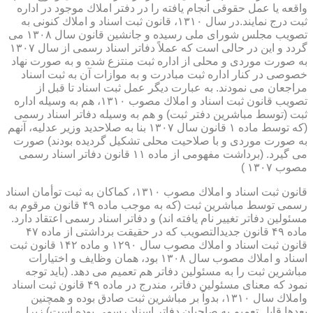
واقعه یا عمل حقوقی انجام یافته را در دفتر املاك موجود در اداره
ثبت درج نمایند.در سال ۱۳۱۰، قانون ثبت اسناد و املاك كنونی به
تصویب مجلس شورای ملی رسیده و جانشین قانون سال ۱۳۰۸ می
گردد و این در حالی است كه عملاً دفاتر اسناد رسمی از سال ۱۳۰۷
به صورت موردی و محلی از اداره ثبت منتزع شده و به صورت نهاد
خصوصی در كنار اداره ثبت مبادرت و به موازات آن به ثبت اسناد
مراجعان می نمودند. به عبارت دیگر عمل ثبت اسناد تا قبل از
تصویب قانون ثبت اسناد و املاك مصوب ۱۳۱۰، هم به وسیله اداره
ثبت (توسط مباشرین دفتر ثبت) و هم به وسیله دفاتر اسناد رسمی
(كه توسط ماده ۱ قانون سال ۱۳۰۷ بنا به صلاحدید وزیر عدلیه، آنهم
به صورت موردی و با صلاحیت محلی تشكیل گردیده بودند) صورت
می گیرد. (برداشت مفهومی از ماده ۱۱ قانون دفاتر اسناد رسمی
مصوب ۱۳۰۷ )
قانون ثبت اسناد و املاك مصوب ۱۳۱۰، كماكان به ثبت توأمان اسناد
رسمی توسط مباشرین ثبت (كه به موجب ماده ۴۹ قانون مرقوم به
مسئولین دفاتر تغییر نام یافته اند) و دفاتر اسناد رسمی اعتقاد دارد.
ماده ۴۹ قانون جدیدالتصویب كه در حقیقت برداشتی از ماده ۴۷
قانون ثبت اسناد و املاك مصوب سال ۱۲۹۰ و ماده ۱۴۲ قانون ثبت
اسناد و املاك مصوب سال ۱۳۰۸ بود، همان وظایف و اختیارات
مباشرین ثبت را به مسئولین دفاتر هم تعمیم می دهد. (باید توجه
نمود كه معنای مسئولین دفاتر، مندرج در ماده ۴۹ قانون ثبت اسناد
واملاك سال ۱۳۱۰، بدواً بر مباشرین ثبت صادق بوده و همچنین
بعدها قابل تعمیم به صاحبان دفاتر اسناد رسمی بوده است) زیرا