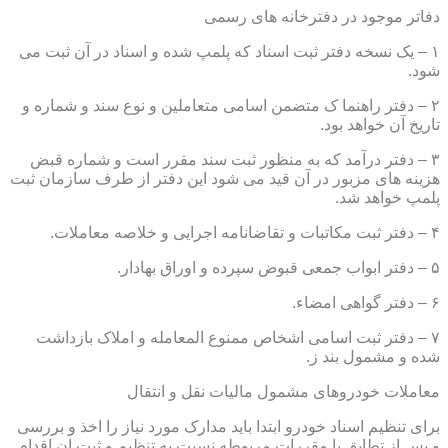
دفاتر موجود در دفترخانه های رسمی
۱ – یک نسخه دفتر ثبت اسناد که پلمپ شده و اسناد در آن ثبت می
شود.
۲ – دفتر راهنما ک متضمن اسامی متعاملین و نوع سند و شماره و
تاریخ آن خواهد بود.
۳ – دفتر درآمد که به منظور ثبت سند مقرر است و شماره قبض
هزینه های مزبور در آن قید می شود این دفتر از طرف سازمان ثبت
پلمپ خواهد شد.
۴ – دفتر ثبت مکاتبات و تقاضانامه اجرایی و خلاصه معاملات.
۵ – دفتر ابواب جمعی قبوض سپرده و اوراق بهادار.
۶ – دفتر گواهی امضاء.
۷ – دفتر ثبت اسامی اشخاص ممنوع المعامله و املاک بازداشت
شده و مشمول بند ز.
معاملات خودروهای مشمول مالیات نقل و انتقال
برای تنظیم اسناد خودرو ابتدا باید مدارک مورد نیاز را اخذ و بررسی
و پس از تطابق با مقررات مربوطه نسبت به تنظیم و ثبت ان اقدام