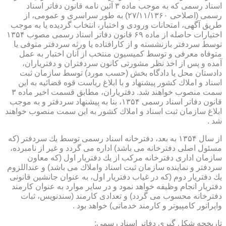
اسناد رسمی كه به موجب ماده ۳ آئین نامه قانون دفاتر اسناد
رسمی (اصلاحی ۲۷/۱۱/۱۳۶۰) به طور سراسری و عمومی، از
طریق آگهی، امتحانات ورودی و اختبار، انتخاب گردیده یا به موجب
اختیارات حاصله از ماده ۶۹ قانون دفاتر اسناد رسمی مصوب ۱۳۵۴
توسط سردفتر بازنشسته و از كارافتاده یا ورثه سردفتر متوفی یا
متوفاه معرفی و توسط كمیسیون منتخب از آنان اختبار به عمل
آمده و پس از اخذ نظر مشورتی كانون سردفتران و دفتریاران،
دادستان محل یا دادگاه بخش (حسب مورد) توسط سازمان ثبت
اسناد و املاك كشور پیشنهاد و با ابلاغ ریاست قوه قضائیه به این
سمت منصوب خواهند شد. دفتریاران، مطابق قسمت اخیر ماده ۳
قانون دفاتر اسناد رسمی ۱۳۵۴، بنا به پیشنهاد سردفتر و به موجب
ابلاغ سازمان ثبت اسناد و املاك كشور به این سمت منصوب خواهند
شد .
از سال ۱۳۵۴ به بعد، دفترخانه اسناد رسمی توسط یك سردفتر (كه
مسئول اصلی دفترخانه می باشد) اداره می گردد و غیر از نامبرده،
سازمان اداری دفترخانه مركب از یك دفتریار اول (كه معاون
سردفتر و نماینده سازمان ثبت اسناد واملاك می باشد) و عنداللزوم
یك دفتریار دوم (كه در غیاب دفتریار اول، به عنوان جانشین قانونی
دفتریار انجام وظیفه خواهد نمود و در سایر موارد به عنوان كارمند
دفترخانه محسوب می گردد) و تعدادی كارمند (سندنویس، ثبات
واپراتور كامپیوتر و كارمند خدماتی) خواهد بود .
تاریخچه شكل گیری دفاتر اسناد رسمی: