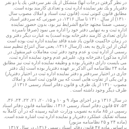
در نظر گرفتن درجات آنها) متشكل از یك نفر سردفتر، یك یا دو نفر
دفتریار و یك نفر نماینده اداره ثبت و تعدادی كارمند بوده است.
مطابق قانون كنونی ثبت، (قانون ثبت اسناد و املاك مصوب سال
۱۳۱۰) از سال ۱۳۱۰ تا سال ۱۳۱۶، در صورتی كه سردفتر اسناد
رسمی، ضمناً مجتهد جامع الشرایط نیز بود، بدون حضور نماینده
اداره ثبت و به تنهایی دفتر خود را اداره می نمود (صرفاً نامبرده
دارای تعدادی كارمند دفترخانه بوده است) به عبارت دیگر دفتر وی
در زمان حاكمیت قانون یاد شده فاقد نماینده اداره ثبت بوده است
لیكن از این تاریخ به بعد، (ازسال ۱۳۱۶، یعنی سال انتزاع تنظیم سند
رسمی از اداره ثبت و عدم وجود دفتر ثبت معاملات غیرمنقول در
اداره مذكور) دفترخانه وی، علیرغم عدم وجود نماینده اداره ثبت،
می بایست دارای دفتریار بوده و وظیفه نماینده اداره ثبت نیز مطابق
ماده ۲۴ نظامنامه آتی الذكر بر عهده دفتریار بوده است (یك دفتر
جاری در اختیار سردفتر و دفتر نماینده اداره ثبت در اختیار دفتریار)
و این یكی از تفاوت هایی است كه بین قانون ثبت اسناد و املاك
مصوب ۱۳۱۰ از یك طرف و قانون دفاتر اسناد رسمی ۱۳۱۶ از
طرف دیگر وجود داشته است .
در سال ۱۳۱۶ و در اجرای مواد ۹ و ۱۰ و ۱۵، ۲۰، ۲۱، ۲۲، ۲۴، ۳۶،
۵۳، ۵۷ قانون دفاتر اسناد رسمی ۱۳۱۶، نظامنامه قانون دفاتر اسناد
رسمی در ۸۵ ماده به تصویب وزارت عدلیه رسیده كه در آن كاملاً به
مسأله تفكیك عملكرد دفتریار و نماینده اداره ثبت اشاره شده است.
(ماده ۲۴ و ۲۵ نظامنامه مزبور)
براساس ماده ۴۷ قانون دفاتر اسناد رسمی ۱۳۱۶، در سال ۱۳۱۷