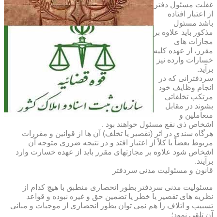
غفلت مسئول دفتر
از اعتبار افتاده
باشد مسئول
مذکور باید علاوه بر
مجازات های
مقرر، از عهده کلیه
خسارات وارده نیز
برآید.
سردفترانی که در
انجام وظایف خود
مرتکب تخلفاتی
بشوند در مقابل
متعاملین و
اشخاص ذی نفع مسئول خواهند بود .
هرگاه سندی در اثر (تقصیر یا تخلف) آن ها از قوانین و مقررات
مربوط بعضاً یا کلاً از اعتبار افتد و در نتیجه ضرری متوجه آن
اشخاص شود علاوه بر مجازتهای مقرر باید از عهده خسارت وارد
برآیند.
قانون و مسئولیت مدنی سردفتر
مسئولیت مدنی سردفتر بطور انحصاری منطبق با هیچ کدام از
نظریه های تقصیر یا خطر یا تضمین حق و غیره نبوده و قواعد
تسبیب و اتلاف را هم نمی توان بطور انحصاری از موجبات و مبانی
آن تلقی نمود؛