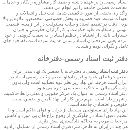
اسناد رسمی را بر عهده داشته و ضمناً کار مشاوره رایگان و خدمات
معاضدت قضایی جامعه را نیز انجام می دهند.
واگذاری بخشی از امور حاکمیتی شامل ثبت نقل و انتقالات و
تعهدات توسط قوه قضاییه به بخش خصوصی متخصص، علاوه بر بالا
بردن دقت در تنظیم اسناد و سلب مسئولیت در این زمینه، قسمت
مهمی از شکایات علیه حکومت یا کارگزاران حکومتی و جبران
خسارات ناشی از اشتباه در تنظیم اسناد را به سمت گروهی از خود
مردم یعنی سردفتران اسناد رسمی هدایت نموده است،که خود جای
تامل و نگرانی بوده و هست.
دفتر ثبت اسناد رسمی-دفترخانه
دفتر ثبت اسناد رسمی
یا دفترخانه یا محضر یک نهاد مدنی برای
تنظیم حرفه ای عقود و قراردادهاو تنظیم و ثبت رسمی اسناد در
ایران است.هرچند این نهاد زیر نظر قوه قضاییه است ولی بدون
وابستگی مالی به حاکمیت سیاسی اداره می شود.
دفتر اسناد رسمی به عنوان یک مرکز حقوقی و مدنی رابط حاکمیت
و شهروندان است، مهم ترین کار این نهاد تأمین و تضمین امنیت
حقوقی و اقتصادی جامعه است.
این نهاد دارای مسئولیتی مستقل از دولت و قوای حاکم است و با
تنظیم دقیق اسناد در جلوگیری از وقوع نزاع های بی مورد و کاهش
مراجعات مردم به محاکم دادگستری نقش دارند.
هر چند در ایران به ظاهر، سردفتری اسناد رسمی از مشاغل آزاد به