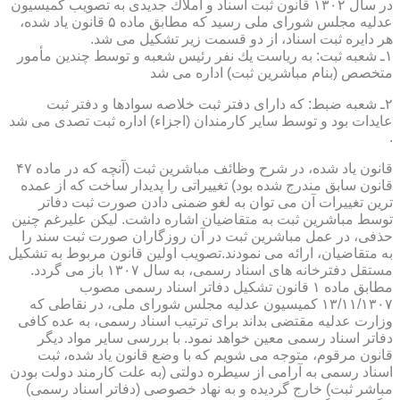
در سال ۱۳۰۲ قانون ثبت اسناد و املاك جدیدی به تصویب كمیسیون
عدلیه مجلس شورای ملی رسید كه مطابق ماده ۵ قانون یاد شده،
هر دایره ثبت اسناد، از دو قسمت زیر تشكیل می شد.
۱ـ شعبه ثبت: به ریاست یك نفر رئیس شعبه و توسط چندین مأمور
متخصص (بنام مباشرین ثبت) اداره می شد
۲ـ شعبه ضبط: كه دارای دفتر ثبت خلاصه سوادها و دفتر ثبت
عایدات بود و توسط سایر كارمندان (اجزاء) اداره ثبت تصدی می شد
.
قانون یاد شده، در شرح وظائف مباشرین ثبت (آنچه كه در ماده ۴۷
قانون سابق مندرج شده بود) تغییراتی را پدیدار ساخت كه از عمده
ترین تغییرات آن می توان به لغو ضمنی دادن صورت ثبت دفاتر
توسط مباشرین ثبت به متقاضیان اشاره داشت. لیكن علیرغم چنین
حذفی، در عمل مباشرین ثبت در آن روزگاران صورت ثبت سند را
به متقاضیان، ارائه می نمودند.تصویب اولین قانون مربوط به تشكیل
مستقل دفترخانه های اسناد رسمی، به سال ۱۳۰۷ باز می گردد.
مطابق ماده ۱ قانون تشكیل دفاتر اسناد رسمی مصوب
۱۳/۱۱/۱۳۰۷ كمیسیون عدلیه مجلس شورای ملی، در نقاطی كه
وزارت عدلیه مقتضی بداند برای ترتیب اسناد رسمی، به عده كافی
دفاتر اسناد رسمی معین خواهد نمود. با بررسی سایر مواد دیگر
قانون مرقوم، متوجه می شویم كه با وضع قانون یاد شده، ثبت
اسناد رسمی به آرامی از سیطره دولتی (به علت كارمند دولت بودن
مباشر ثبت) خارج گردیده و به نهاد خصوصی (دفاتر اسناد رسمی)