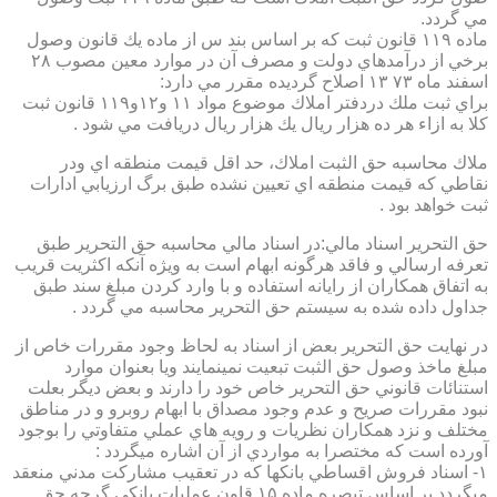
مي گردد.
ماده ۱۱۹ قانون ثبت كه بر اساس بند س از ماده يك قانون وصول
برخي از درآمدهاي دولت و مصرف آن در موارد معين مصوب ۲۸
اسفند ماه ۷۳ ۱۳ اصلاح گرديده مقرر مي دارد:
براي ثبت ملك دردفتر املاك موضوع مواد ۱۱ و۱۲و۱۱۹ قانون ثبت
كلا به ازاء هر ده هزار ريال يك هزار ريال دريافت مي شود .
ملاك محاسبه حق الثبت املاك، حد اقل قيمت منطقه اي ودر
نقاطي كه قيمت منطقه اي تعيين نشده طبق برگ ارزيابي ادارات
ثبت خواهد بود .
حق التحرير اسناد مالي:در اسناد مالي محاسبه حق التحرير طبق
تعرفه ارسالي و فاقد هرگونه ابهام است به ويژه آنكه اكثريت قريب
به اتفاق همكاران از رايانه استفاده و با وارد كردن مبلغ سند طبق
جداول داده شده به سيستم حق التحرير محاسبه مي گردد .
در نهايت حق التحرير بعض از اسناد به لحاظ وجود مقررات خاص از
مبلغ ماخذ وصول حق الثبت تبعيت نمينمايند ويا بعنوان موارد
استنائات قانوني حق التحرير خاص خود را دارند و بعض ديگر بعلت
نبود مقررات صريح و عدم وجود مصداق با ابهام روبرو و در مناطق
مختلف و نزد همكاران نظريات و رويه هاي عملي متفاوتي را بوجود
آورده است كه مختصرا به مواردي از آن اشاره ميگردد :
۱- اسناد فروش اقساطي بانكها كه در تعقيب مشاركت مدني منعقد
ميگردد بر اساس تبصره ماده ۱۵ قاون عمليات بانكي گرچه حق