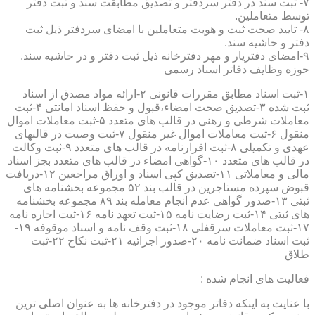
۷- ثبت سند در دفتر سردفتر و تصدیق مطابقت سند و ثبت دفتر
توسط متعاملین.
۸- تایید صحت ثبت و هویت متعاملین با امضای سردفتر ذیل ثبت
دفتر و حاشیه سند.
۹-امضای دفتریار و مهر دفترخانه ذیل ثبت دفتر و در حاشیه سند.
حوزه وظایف دفاتر اسناد رسمی
۱-ثبت اسناد مطابق مقررات قانونی ۲-ارائه مواد مصدق از اسناد
ثبت شده ۳-تصدیق صحت امضاء،قبول و حفظ اسناد امانتی ۴-ثبت
معاملات شرطی و رهنی در قالب های متعدد ۵-ثبت معاملات اموال
منقول ۶-ثبت معاملات اموال غیر منقول ۷-ثبت وصیت در قالبهای
عهدی و تکمیلی ۸-ثبت اقرارنامه در قالب های متعدد ۹-ثبت وکالت
در قالب های متعدد ۱۰-گواهی امضاء در قالب های متعدد بجز اسناد
مالی و معاملاتی ۱۱-تصدیق کپی اسناد و اوراق مراجعین ۱۲-دریافت
قبوض سپرده مستاجرین در قالب بند ۵۲ مجموعه بخشنامه های
ثبتی ۱۳-صدور گواهی عدم انجام معامله بند ۸۹ مجموعه بخشنامه
های ثبتی ۱۴-ثبت رضایت نامه ۱۵-ثبت تعهد نامه ۱۶-ثبت اجاره نامه
۱۷-ثبت معاملات سرقفلی ۱۸-ثبت وقف نامه و اسناد موقوفه ۱۹-
ثبت اسناد ضمانت نامه ۲۰-صدور اجرائیه ۲۱-ثبت نکاح ۲۲-ثبت
طلاق
فعالیت های انجام شده :
با عنایت به اینکه دفاتر موجود در دفترخانه ها به عنوان اصلی ترین