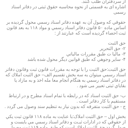
از سردفتران طلب کنند.
اشاره ای به قسمتی از نحوه محاسبه حقوق ثبتی در دفاتر اسناد
رسمی
حقوقي كه وصول آن به عهده دفاتر اسناد رسمي محول گرديده بر
اساس ماده ۵۰ قانون دفاتر اسناد رسمي و مواد ۱۱۸ به بعد قانون
ثبت احصاء گرديده است كه عبارتند از :
حق الثبت
۲- حق التحرير
۳- ماليا ت طبق مقررات مالياتي
۴- ساير وجوهي كه طبق قوانين ديگر محول شده باشد
حق الثبت:حق الثبت را با توجه به مقررات قانون ثبت وقانون دفاتر
اسناد رسمي ميتوان به سه بخش تقسيم الف– حق الثبت املاك كه
در دفاتر اسناد رسمي به هنگام انجام معا مله اخذ و به مازاد يا
بقاياي ثبتی تعبیر می شود .
ب- حق الثبت اسناد كه در رابطه با تمام اسناد مطرح و در ارتباط
مستقيم با كار دفاتر است .
ج - حق الثبت متفرقه كه بدون نياز به تنظیم سند وصول می گردد .
بخش اول – حق الثبت املاک:با عنايت به ماده ۱۱۸ قانون ثبت يكي
از حقوقي كه در ادارات ثبـت و دفاتر اسناد رسمي مي بايست و
صول گردد حق الثبت املاك است كه طبق ماده ۱۱۹ ثبت وصول