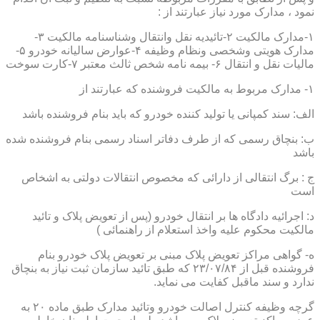
نمود ، مدارک مورد نیاز عبارتند از :
۱-مدارک مالکیت ۲-تائیدیه نقل وانتقال وشناسنامه مالکیت ۳-
مدارک هویتی وشخصی ونظام وظیفه ۴-عوارض سالیانه خودرو ۵-
مالیات نقل و انتقال ۶- بیمه نامه شخص ثالث معتبر ۷-کارت سوخت
۱- مدارک مربوط به مالکیت فروشنده که عبارتند از
الف: سند کمپانی یا تولید کننده خودرو که باید بنام فروشنده باشد
ب: بنچاق رسمی که از طرف دفاتر اسناد رسمی بنام فروشنده شده
باشد
ج : برگ انتقالی از دارائی که مخصوص انتقالات دولتی به اشخاص
است
د: اجرائیه دادگاه ها بر انتقال خودرو (پس از تعویض پلاک و تائید
مالکیت محکوم علیه واخذ استعلام از راهنمائی )
ه- گواهی مراکز تعویض پلاک مبنی بر تعویض پلاک خودرو بنام
فروشنده قبل از ۲۳/۰۷/۸۴ که طبق تائید سازمان ثبت نیاز به بنچاق
ندارد و سند ماقبل کفایت می نماید.
گرچه وظیفه کنترل اصالت خودرو وتائید مدارک طبق ماده ۲۰ به