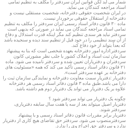
شمار می آید لکن قوانین ایران سردفتر را مکلف به تنظیم تمامی
اسناد مراجعه کنندگان می نماید.
در ایران شخصیت حقوقی دفترخانه، شخصیت مستقلی نیست و
دفترخانه از استقلال حقوقی برخوردار نیست.
ماده ۳۰ قانون دفاتر اسناد رسمی ایران سردفتر را مکلف به تنظیم
تمامی اسناد مراجعه کنندگان می نماید در صورتی که بدیهی است
سردفتر نباید هر سندی تنظیم کند مگر اینکه قدرت استدلال و دفاع
از آن سند تنظیمی را در خود قبل از تنظیم سند دیده و سنجیده باشد
که بعداً بتواند از خود دفاع کند.
سردفتر:اداره امور دفترخانه بعهده شخصی است که بنا به پیشنهاد
سازمان ثبت اسناد و املاک کشور با جلب نظر مشورتی کانون
سردفتران و دفتریاران تعیین شده و سردفتر نامیده می شود. ماده
۲۱ قانون دفاتر اسناد رسمی تأکید می کند که همه «مسئولیت های
دفترخانه بر عهده سردفتر است».
دفتریار :دفتریار سمت معاونت دفترخانه و نمایندگی سازمان ثبت را
دارا می باشد.طبق ماده ۳ قانون دفاتر اسناد رسمی هر دفترخانه
علاوه بر یک دفتریار می تواند یک دفتریار دوم هم داشته باشد.
چگونه یک دفتریار می تواند سردفتر شود ؟
دفتریار اصیل میتواند بعد از سه یا هفت سال سابقه دفتریاری،
سردفتر شوند.
دفتریار برابر مقررات قانون دفاتر اسناد رسمی و با پیشنهاد
سردفترمنصوب می شود. سردفتر حق تقاضای هیچ کاری از دفتریار
ندارد و سردفتر حق اخراج وی را ندارد.