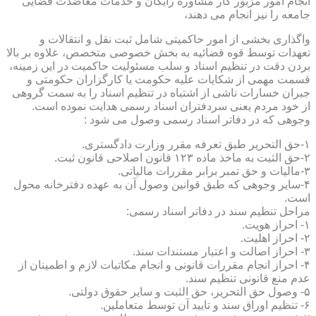
انجام امور مزبور کار مشاوره رایگان و خدمات معاضدت قضایی
جامعه را نیز انجام می دهند،
واگذاری بخشی از امور حاکمیتی شامل ثبت نقل و انتقالات و
تعهدات توسط قوه قضائیه به بخش خصوصی متخصص، علاوه بر بالا
بردن دقت در تنظیم اسناد و سلب مسئولیت حاکمیت در این زمینه،
قسمت مهمی از شکایات علیه حکومت یا کارگزاران حکومتی و
جبران خسارات ناشی از اشتباه در تنظیم اسناد را به سمت گروهی
از خود مردم یعنی سردفتران اسناد رسمی هدایت نموده است.
وجوهی که در دفاتر اسناد رسمی وصول می شود :
۱-حق التحریر طبق تعرفه مقرر وزارت دادگستری.
۲-حق الثبت به ماخذ ماده ۱۲۳ قانون اصلاحی قانون ثبت.
۳-مالیات و حق تمبر برابر مقررات مالیاتی.
۴-سایر وجوهی که طبق قوانین وصول آن به عهده دفترخانه محول
است.
مراحل تنظیم سند در دفاتر اسناد رسمی:
۱- احراز هویت.
۲- احراز اهلیت.
۳- احراز اصالت و اعتبار مستندات سند.
۴- احراز انجام مقررات قانونی و انجام مکاتبات لازم و اطمینان از
عدم منع قانونی تنظیم سند.
۵- وصول حق التحریر، حق الثبت و سایر حقوق دولتی.
۶- تنظیم اوراق سند و تایید آن توسط متعاملین.