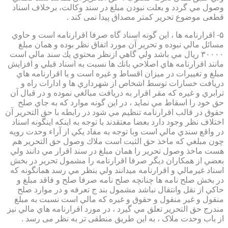
وصول مي گردد و بعلت نبودن مبلغ در سند وكالت، برخلاف اسناد
قطعی موضوع تحریر کمتر مصداق پیدا نمی کند .
۵- اقرارنامه ها ، اين گونه اسناد گاه صرفا اقرارنامه است و حاوي
مسائل مالي نبوده و تحرير آن مورد اتفاق نظر بوده و همان مبلغ
۳۰۰۰۰ ريال مي باشد ولي گاهي ازنظر محتوي يك سند مالي است
مانند اقرارنامه هاي اصلاحي بانك ها نسبت به اسناد قبلي و افزايش
مبلغ و تغييرات در ميزان اقساط و غيره است و يا اقرارنامه هاي
دريافت خسارات توسط اشخاص از شهرداري ها و ادارات راه و
ترابري و غيره كه مقر اقرار به دريافت مبالغي نموده و در قبال آن
حق خود را اسقاط مي نمايد ، در اين گونه موارد كه به جاي صلح
حقوق در قالب اقرارنامه تنظيم مي شود در رابطه با حق التحرير آن
اختلاف نظر وجود دارد بعضا معتقدند با توجه به اينكه اينگونه اسناد
در واقع سندي مالي است وبا توجه به مفاد يكي از آراء وحدت رويه
چون مبلغي كه ماخذ حق الثبت است ملاك وصول حق التحرير هم
هست ماخذ وصول تحرير را همان مبلغ در سند اقرار مي دانند ولي
بعضي از همكاران ديگر صرفا اقرارنامه را مشمول تحرير در بخش
اسناد غيرمالي و اقرارنامه ميدانند ولي بنظر مي رسد همانگونه كه
در بخش صلح نامه ها چنانچه صلح نامه صرفا صلح و فاقد مبلغ و
حاكي از نقل وانتقال نباشد مشمول بند ج تعرفه و در موارد صلح
منقول و غير منقول و حقوق و غيره كه مالي است نسبت به مبلغ
مندرج حق التحرير تعلق مي گيرد ، در مورد اقرارنامه هاي مالي نيز
از باب وحدت ملاک ، به این طریق منطقی تر به نظر می رسد .