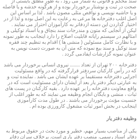
سند محکم و قانونی به شمار می رود ، به طور مطلق بایستی از
صحت در ثبت و نوشتار برخوردار بوده و از هرگونه خدشه و یا فاصله
و یا حاشیه نویسی و نواقص مثلی مصون باشد . لذا بر اساس این
اصل اغلب دفترخانه ها مرعی به رعایت به این اصل بوده و لذا از در
اختیار گذاردن این دسته ازدفاتر به کارآموزان احتراز می نمایند .
لیکن از آنجایی که متون و مندرجات سند بنچاق و یا اسناد توکیلی و
امثالهم در سیستم رایانه قابلیت اصلاح را دارد اینجانب به طور نمونه
و با نظارت کامل مسئولین ( منشی ها ) اقدام به تنظیم چند فقره
سند توکیل و سند بیع نموده که متن آن به صورت دست نویس به
عنوان نمونه گزارشات ایفادمی گردد .
دفترخانه ۲۰۰ تهران از تعداد ........ نیروی انسانی برخوردار می باشد
که در رأس کارکنان سردفتر قرارگرفته که در واقع مسئولیت
اجرایی دفترخانه مستقیماً بر عهده ایشان می باشد . نماینده ثبت و
به عبارتی دیگر دفتر یار بعد از ایشان دارای مسئولیت است که در
واقع معاونت دفترخانه را بر عهده دارد . بقیه کارکنان در پست های
ثبات ، منشی و بایگان انجام وظیفه می نمایند که به طور اغلب از
جنسیت مؤنث برخوردار می باشند . در طول مدت کارآموزی
اینجانب در بخش امور ثبات مشغول کارورزی بوده ام .
وظیفه دفتر یار
یكی از مناصب بسیار مهم، خطیر و مورد بحث در حقوق مربوط به
دفاتر اسناد رسمی، منصب دفتر یاری است. برخلاف سران دفاتر