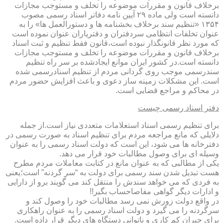
برخلاف قانون و مقررات موضوعه را تخلف و مستوجب مجازات
دانسته است ولی ماده ۲۹ آیین نامه دفاتر اسناد رسمی مصوب
۱۳۵۴ «تنظیم سند برخلاف بخشنامه ها و دستورالعمل ها» را به
عنوان تخلفات انتظامی سردفتران و دفتریاران عنوان نموده است
که مورد نظر قانونگذار نبوده است،قانون فقط تنظیم و ثبت اسناد
برخلاف قانون و مقررات موضوعه را تخلف و مستوجب مجازات
دانسته است.در کشور ایران موانع ایجادشده بر سر راه تنظیم
سندرسمی موجب روی گردانی مردم از تنظیم اسنادرسمی شده
است. این مشکلات زمینه ساز دعوی و باعث افزایش حضور مردم
در محاکم و مراجع قضایی است.
دفتر اسناد رسمی چیست
برای تنظیم رسمی اسناد استعلامات متعددی نیاز است.از جمله
دلایلی که مانع مراجعه مردم برای تنظیم اسناد به صورت رسمی در
دفترخانه ها می شود، این است که دولت اسناد رسمی را به عنوان
وسیله ای برای وصول مطالبات خود قرار می دهد.
یکی از مطالبی که به عنوان مانع در کتابت معاملات مردم مطرح
هست تبدیل شدن سند رسمی برای دولت به “سر گردنه” است؛یعنی
به فردی که می خواهد سندش را منتقل کند می گویند برو از دارایی
و ادارات دیگر گواهی مفاصاحساب بگیر!!
در واقع دولت زورش نمی رسد مطالبات خود را وصول کند و
سرگردنه را می گیرد و دولت اسناد رسمی را به عنوان راهکاری
برای جبران کم کاری و ناتوانی دستگاه های دیگر قرار داده است.