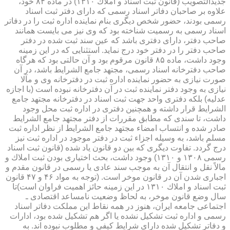
جدیدالتصویب (قانون ثبت اسناد و املاك ۱۳۱۰) در ماده ۸۴ خود،
علاوه بر صاحبان دفاتر اسناد رسمی كه دارای دفتر ثبت اسناد
رسمی بودند، حضور شخص دیگری بنام نماینده اداره ثبت را در دفاتر
اسناد رسمی به رسمیت شناخته بود كه وی نیز می بایست همانند
صاحب دفتر، دارای دفتری باشد كه عین سند ثبت شده در دفتر
صاحب دفتر را در دفتر خود درج نماید. استثنایی كه در این زمینه
وجود داشت، ماده ۸۵ قانون مرقوم بود و آن حالتی بود كه هرگاه
صاحب دفترخانه اسناد رسمی، مجتهد جامع الشرایط باشد، در آن
صورت نیازی به حضور نماینده اداره ثبت در دفترخانه وی و مآلا
نیازی به وجود دفتر نماینده ثبت در آن دفترخانه نبوده است (با اجازه
عدلیه) بلكه دفتری واحد جهت ثبت اسناد در دفترخانه مجتهد جامع
الشرایط قرار داشته و همچنین دفتری در اداره ثبت محل وجود
داشت، تا سندی كه مطابق مقررات از دفتر مجتهد جامع الشرایط
صادر شده و انتساب امضاء مجتهد جامع الشرایط از نظر اداره ثبت
مسلم باشد، به وسیله اجزاء ثبت در دفتر موجود در اداره ثبت نیز
درج گردد. تفاوت دیگری كه بین دو قانون یاد شده (قانون ثبت اسناد
رسمی ۱۳۰۸ و ۱۳۱۰) وجود داشت، بحث اختیاری بودن ثبت املاك و
مالاً نقل و انتقال آن به موجب سند عادی یا رسمی در قانون مقدم و
اجباری شدن آن در قانون موخر است. (توجه به مواد ۴۶ و ۴۷ قانون
ثبت اسناد و املاك ۱۳۱۰ در این زمینه حائز اهمیت فراوان است)تا
سال وضع قانون موخر، به لحاظ وضعیت نامساعد اقتصادی ـ
اجتماعی جامعه ایران، هنوز در همه نقاط این مملكت دفاتر اسناد
رسمی و اداره ثبت تشكیل نشده یا اگر هم تشكیل شده بود، ادارات
و دفاتر تشكیل شده دارای شرایط كیفی و مطلوب نبوده اند. به