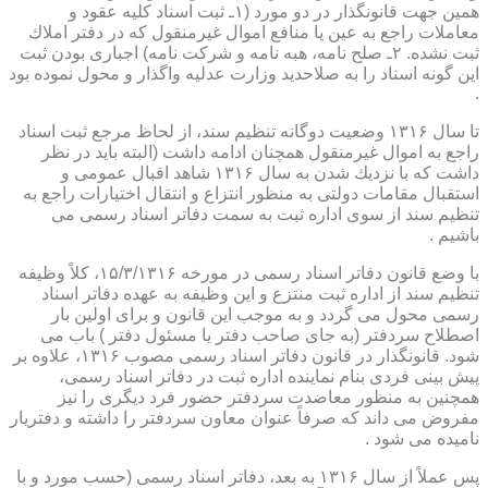
همین جهت قانونگذار در دو مورد (۱ـ ثبت اسناد كلیه عقود و
معاملات راجع به عین یا منافع اموال غیرمنقول كه در دفتر املاك
ثبت نشده. ۲ـ صلح نامه، هبه نامه و شركت نامه) اجباری بودن ثبت
این گونه اسناد را به صلاحدید وزارت عدلیه واگذار و محول نموده بود
.
تا سال ۱۳۱۶ وضعیت دوگانه تنظیم سند، از لحاظ مرجع ثبت اسناد
راجع به اموال غیرمنقول همچنان ادامه داشت (البته باید در نظر
داشت كه با نزدیك شدن به سال ۱۳۱۶ شاهد اقبال عمومی و
استقبال مقامات دولتی به منظور انتزاع و انتقال اختیارات راجع به
تنظیم سند از سوی اداره ثبت به سمت دفاتر اسناد رسمی می
باشیم .
با وضع قانون دفاتر اسناد رسمی در مورخه ۱۵/۳/۱۳۱۶، كلاً وظیفه
تنظیم سند از اداره ثبت منتزع و این وظیفه به عهده دفاتر اسناد
رسمی محول می گردد و به موجب این قانون و برای اولین بار
اصطلاح سردفتر (به جای صاحب دفتر یا مسئول دفتر ) باب می
شود. قانونگذار در قانون دفاتر اسناد رسمی مصوب ۱۳۱۶، علاوه بر
پیش بینی فردی بنام نماینده اداره ثبت در دفاتر اسناد رسمی،
همچنین به منظور معاضدت سردفتر حضور فرد دیگری را نیز
مفروض می داند كه صرفاً عنوان معاون سردفتر را داشته و دفتریار
نامیده می شود .
پس عملاً از سال ۱۳۱۶ به بعد، دفاتر اسناد رسمی (حسب مورد و با