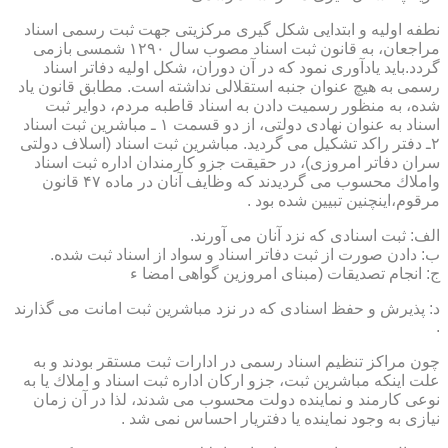
نطفه اولیه و ابتدایی شكل گیری مركزیتی جهت ثبت رسمی اسناد
مراجعان، به قانون ثبت اسناد مصوب سال ۱۲۹۰ شمسی بازمی
گردد.باید یادآوری نمود كه در آن دوران، شكل اولیه دفاتر اسناد
رسمی به هیچ عنوان جنبه استقلالی نداشته است. مطابق قانون یاد
شده، به منظور رسمیت دادن به اسناد قاطبه مردم، دوایر ثبت
اسناد به عنوان نهادی دولتی، از دو قسمت ۱ ـ مباشرین ثبت اسناد
۲ـ دفتر راكد تشكیل می گردید. مباشرین ثبت اسناد (اسلاف دولتی
سران دفاتر امروزی)، در حقیقت جزو كارمندان اداره ثبت اسناد
واملاك محسوب می گردیدند كه وظایف آنان در ماده ۴۷ قانون
مرقوم،اینچنین تبیین شده بود .
الف: ثبت اسنادی كه نزد آنان می آورند.
ب: دادن صورت از ثبت دفاتر اسناد و سواد از اسناد ثبت شده.
ج: انجام تصدیقات (مبنای امروزین گواهی امضا ء
د: پذیرش و حفظ اسنادی كه در نزد مباشرین ثبت امانت می گذارند
.
چون مراكز تنظیم اسناد رسمی در ادارات ثبت مستقر بودند و به
علت اینكه مباشرین ثبت، جزو اركان اداره ثبت اسناد و املاك یا به
نوعی كارمند و نماینده دولت محسوب می شدند، لذا در آن زمان
نیازی به وجود نماینده یا دفتریار احساس نمی شد .