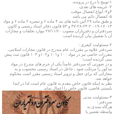
۱-توبیخ با درج در پرونده،
۲- جریمه های نقدی،
۳و۴- انواع انفصال موقت
۵- انفصال دائم می باشد
و طبق ماده ۲۹ آئین نامه های بند ۴ ماده ۶ و تبصره ۲ ماده ۶ و مواد
۱۴- ۱۷-۱۹-۲۰-۲۴-۲۸-۳۷ و ۵۳ قانون دفاتر اسناد رسمی و کانون
سردفتران و دفتریاران مصوب ۲۷/۱۱/۶۰ موارد تخلفات و مجازات
آن با تفصیل بیان گردیده است.
۲-مسئولیت کیفری :
سردفتر علاوه بر مقررات عام مندرج در قانون مجازات اسلامی،
مقررات خاصی نیز در مواد ۱۰۰ و۱۰۱ و۱۰۲و ۱۰۳ قانون ثبت پیش
بینی گردیده است؛
و در صورتی که سردفتر عامداً یکی از جرم های مندرج در مواد
مذکور را مرتکب شود ، جاعل در اسناد رسمی محسوب و به
مجازاتی که برای جعل و تزویر اسناد رسمی مقرر است محکوم
خواهد شد.
نظر به اینکه قانون خاص مقدم به قانون عام است لذا در ابتدا
بایستی قاضی، قانون خاص را اعمال نماید.
۳-مسئولیت مدنی
سردفتر :
هرگاه سندی به
واسطه تقصیر یا