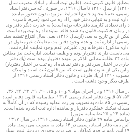
مطابق قانون كنونی ثبت، (قانون ثبت اسناد و املاك مصوب سال
۱۳۱۰) از سال ۱۳۱۰ تا سال ۱۳۱۶، در صورتی كه سردفتر اسناد
رسمی، ضمناً مجتهد جامع الشرایط نیز بود، بدون حضور نماینده
اداره ثبت و به تنهایی دفتر خود را اداره می نمود (صرفاً نامبرده
دارای تعدادی كارمند دفترخانه بوده است) به عبارت دیگر دفتر وی
در زمان حاكمیت قانون یاد شده فاقد نماینده اداره ثبت بوده است
لیكن از این تاریخ به بعد، (ازسال ۱۳۱۶، یعنی سال انتزاع تنظیم سند
رسمی از اداره ثبت و عدم وجود دفتر ثبت معاملات غیرمنقول در
اداره مذكور) دفترخانه وی، علیرغم عدم وجود نماینده اداره ثبت،
می بایست دارای دفتریار بوده و وظیفه نماینده اداره ثبت نیز مطابق
ماده ۲۴ نظامنامه آتی الذكر بر عهده دفتریار بوده است (یك دفتر
جاری در اختیار سردفتر و دفتر نماینده اداره ثبت در اختیار دفتریار)
و این یكی از تفاوت هایی است كه بین قانون ثبت اسناد و املاك
مصوب ۱۳۱۰ از یك طرف و قانون دفاتر اسناد رسمی ۱۳۱۶ از
طرف دیگر وجود داشته است .
در سال ۱۳۱۶ و در اجرای مواد ۹ و ۱۰ و ۱۵، ۲۰، ۲۱، ۲۲، ۲۴، ۳۶،
۵۳، ۵۷ قانون دفاتر اسناد رسمی ۱۳۱۶، نظامنامه قانون دفاتر اسناد
رسمی در ۸۵ ماده به تصویب وزارت عدلیه رسیده كه در آن كاملاً به
مسأله تفكیك عملكرد دفتریار و نماینده اداره ثبت اشاره شده است.
(ماده ۲۴ و ۲۵ نظامنامه مزبور)
براساس ماده ۴۷ قانون دفاتر اسناد رسمی ۱۳۱۶، در سال ۱۳۱۷
آئین نامه دفاتر اسناد رسمی در ۶۴ ماده به تصویب می رسد. ماده
۱۹ آئین نامه مرقوم كماكان بر ضرورت وجودی دو دفتر ثبت اسناد