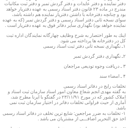
دفتر نماینده و دفتر عایدات و دفتر گردش تمبر و دفتر ثبت مكاتبات
مندرج در ماده ۲۳ قانون دفتر اسناد رسمی به عهده دفتریار خواهد
بود و چنانچه دفترخانه با داشتن دفتریار نماینده هم داشته باشد،
سوای نسخه ثانی دفتر اسناد رسمی و دفتر گردش تمبر (كه به عهده
نماینده خواهد بود) نگهداری سایر دفاتر فوق به عهده دفتریار است .
اینك به طور اختصار به شرح وظایف چهارگانه نمایندگان اداره ثبت
كل در دفترخانه ها پرداخته می شود.
۱ـ نگهداری نسخه ثانی دفتر ثبت اسناد رسمی
۲ـ نگهداری دفتر گردش تمبر
۳ ـ دریافت وجوه تودیعی مراجعان
۴ ـ امضاء سند
تخلفات رایج در دفاتر اسناد رسمی
به گفته مهدی انجم شعاع معاون امور اسناد سازمان ثبت اسناد و
املاک کشور که در مورخ ۲۳/۱۱/۹۱ در گفتگو با ایرنا مطرح شد،
آماری از حیث فراوانی تخلفات دفاتر در اختیار سازمان ثبت نمی
باشد.
۱- تخلفات به ضرر مراجعین: شایع ترین تخلف در دفاتر اسناد رسمی
اخذ حق التحریر اضافـــی از مشتریان می باشد .