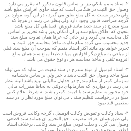
۲-اسناد متمم بانكي نيز بر اساس قانون مذكور كه مقرر مي دارد
وصول حق الثبت در هنگامي است كه سند حاوي افزايش مبلغ باشد
ولي تحرير نسبت به كل مبلغ تعلق مي گيرد ، در اين گونه موارد نيز
گرچه صراحت قانون وجود دارد ولي بنظر مي رسد در هرجا كه
مبلغ مندرج در سند جديد مانند فروش اقساطي كل مبلغ باشد
بنحوي كه اطلاق مبلغ سند بر آن امكان پذير باشد تحرير بر اساس
كل محاسبه مي گردد و در جائي كه عرفا همان تفاوت مبلغ سند
جديد محسوب مي گردد مبلغ تفاوت ماخذ محاسبه حق الثبت و
تحرير خواهد بود مانند اكثر اسناد متمم كه بموجب آن مبلغ سند قبلي
از مبلغي به مبلغ ديگر افزايش مييابد طبعا مبلغ سند همان مبلغ
افزوده تلقی و مأخذ محاسبه هر دو نوع حقوق می باشد .
۳- اسناد اتومبيل از مبلغ مندرج در سند تبعيت مي نمايد كه مي تواند
مبلغ ماخذ وصول حق الثبت باشد يا خير ولي براساس بخشنامه
سازمان كمتر از مبلغ مندرج در جداول مالياتي نبايد باشد البته بنظر
مي رسد در مواردي كه سازمانهاي دولتي به لحاظ مقررات مالي
خود مجبور به تنظيم سند با قيمت كمتر باشند به شرط اعلام كتبي
مبلغ در درخواست تنظيم سند ، مي توان مبلغ مورد نظر را در سند
تنظيمي قيد نمود.
۴-اسناد وكالت و تفويض وكالت اتومبيل ، گرچه وكالت فروش است
ولي طبق همان تعرفه مصوب ، حق التحرير آن همانند سند قطعي
وصول مي گردد و بعلت نبودن مبلغ در سند وكالت، برخلاف اسناد
قطعی موضوع تحریر کمتر مصداق پیدا نمی کند .