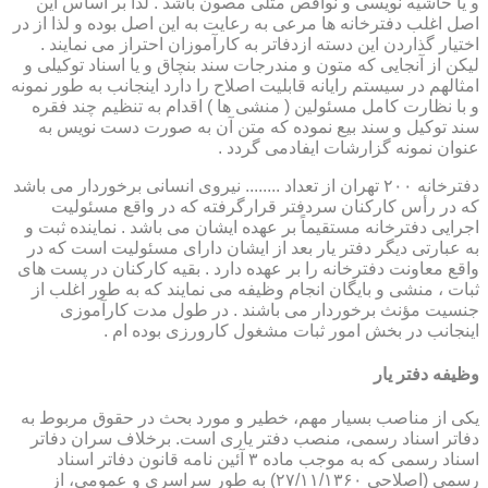
و یا حاشیه نویسی و نواقص مثلی مصون باشد . لذا بر اساس این
اصل اغلب دفترخانه ها مرعی به رعایت به این اصل بوده و لذا از در
اختیار گذاردن این دسته ازدفاتر به کارآموزان احتراز می نمایند .
لیکن از آنجایی که متون و مندرجات سند بنچاق و یا اسناد توکیلی و
امثالهم در سیستم رایانه قابلیت اصلاح را دارد اینجانب به طور نمونه
و با نظارت کامل مسئولین ( منشی ها ) اقدام به تنظیم چند فقره
سند توکیل و سند بیع نموده که متن آن به صورت دست نویس به
عنوان نمونه گزارشات ایفادمی گردد .
دفترخانه ۲۰۰ تهران از تعداد ........ نیروی انسانی برخوردار می باشد
که در رأس کارکنان سردفتر قرارگرفته که در واقع مسئولیت
اجرایی دفترخانه مستقیماً بر عهده ایشان می باشد . نماینده ثبت و
به عبارتی دیگر دفتر یار بعد از ایشان دارای مسئولیت است که در
واقع معاونت دفترخانه را بر عهده دارد . بقیه کارکنان در پست های
ثبات ، منشی و بایگان انجام وظیفه می نمایند که به طور اغلب از
جنسیت مؤنث برخوردار می باشند . در طول مدت کارآموزی
اینجانب در بخش امور ثبات مشغول کارورزی بوده ام .
وظیفه دفتر یار
یكی از مناصب بسیار مهم، خطیر و مورد بحث در حقوق مربوط به
دفاتر اسناد رسمی، منصب دفتر یاری است. برخلاف سران دفاتر
اسناد رسمی كه به موجب ماده ۳ آئین نامه قانون دفاتر اسناد
رسمی (اصلاحی ۲۷/۱۱/۱۳۶۰) به طور سراسری و عمومی، از