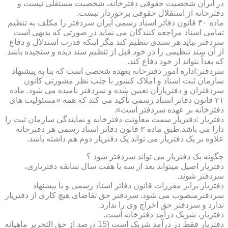
در ایران شخصیت حقوقی دفترخانه، شخصیت مستقلی نیست و
دفترخانه از استقلال حقوقی برخوردار نیست.
ماده ۳۰ قانون دفاتر اسناد رسمی ایران سردفتر را مکلف به تنظیم
تمامی اسناد مراجعه کنندگان می نماید در صورتی که بدیهی است
سردفتر نباید هر سندی تنظیم کند مگر اینکه قدرت استدلال و دفاع
از آن سند تنظیمی را در خود قبل از تنظیم سند دیده و سنجیده باشد
که بعداً بتواند از خود دفاع کند.
سردفتر:اداره امور دفترخانه بعهده شخصی است که بنا به پیشنهاد
سازمان ثبت اسناد و املاک کشور با جلب نظر مشورتی کانون
سردفتران و دفتریاران تعیین شده و سردفتر نامیده می شود. ماده
۲۱ قانون دفاتر اسناد رسمی تأکید می کند که همه «مسئولیت های
دفترخانه بر عهده سردفتر است».
دفتریار :دفتریار سمت معاونت دفترخانه و نمایندگی سازمان ثبت را
دارا می باشد.طبق ماده ۳ قانون دفاتر اسناد رسمی هر دفترخانه
علاوه بر یک دفتریار می تواند یک دفتریار دوم هم داشته باشد.
چگونه یک دفتریار می تواند سردفتر شود ؟
دفتریار اصیل میتواند بعد از سه یا هفت سال سابقه دفتریاری،
سردفتر شوند.
دفتریار برابر مقررات قانون دفاتر اسناد رسمی و با پیشنهاد
سردفترمنصوب می شود. سردفتر حق تقاضای هیچ کاری از دفتریار
ندارد و سردفتر حق اخراج وی را ندارد.
دفتریار، شریک درآمد دفترخانه است.
دفتریار فقط در درآمد شریک است (15 درصد از حق التحریر ماهیانه