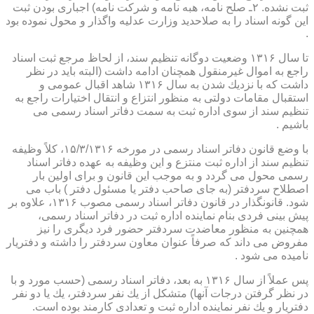
ثبت نشده. ۲ـ صلح نامه، هبه نامه و شركت نامه) اجباری بودن ثبت
این گونه اسناد را به صلاحدید وزارت عدلیه واگذار و محول نموده بود
.
تا سال ۱۳۱۶ وضعیت دوگانه تنظیم سند، از لحاظ مرجع ثبت اسناد
راجع به اموال غیرمنقول همچنان ادامه داشت (البته باید در نظر
داشت كه با نزدیك شدن به سال ۱۳۱۶ شاهد اقبال عمومی و
استقبال مقامات دولتی به منظور انتزاع و انتقال اختیارات راجع به
تنظیم سند از سوی اداره ثبت به سمت دفاتر اسناد رسمی می
باشیم .
با وضع قانون دفاتر اسناد رسمی در مورخه ۱۵/۳/۱۳۱۶، كلاً وظیفه
تنظیم سند از اداره ثبت منتزع و این وظیفه به عهده دفاتر اسناد
رسمی محول می گردد و به موجب این قانون و برای اولین بار
اصطلاح سردفتر (به جای صاحب دفتر یا مسئول دفتر ) باب می
شود. قانونگذار در قانون دفاتر اسناد رسمی مصوب ۱۳۱۶، علاوه بر
پیش بینی فردی بنام نماینده اداره ثبت در دفاتر اسناد رسمی،
همچنین به منظور معاضدت سردفتر حضور فرد دیگری را نیز
مفروض می داند كه صرفاً عنوان معاون سردفتر را داشته و دفتریار
نامیده می شود .
پس عملاً از سال ۱۳۱۶ به بعد، دفاتر اسناد رسمی (حسب مورد و با
در نظر گرفتن درجات آنها) متشكل از یك نفر سردفتر، یك یا دو نفر
دفتریار و یك نفر نماینده اداره ثبت و تعدادی كارمند بوده است.