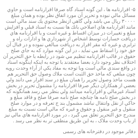
۵- اقرارنامه ها ، اين گونه اسناد گاه صرفا اقرارنامه است و حاوي
مسائل مالي نبوده و تحرير آن مورد اتفاق نظر بوده و همان مبلغ
۳۰۰۰۰ ريال مي باشد ولي گاهي ازنظر محتوي يك سند مالي است
مانند اقرارنامه هاي اصلاحي بانك ها نسبت به اسناد قبلي و افزايش
مبلغ و تغييرات در ميزان اقساط و غيره است و يا اقرارنامه هاي
دريافت خسارات توسط اشخاص از شهرداري ها و ادارات راه و
ترابري و غيره كه مقر اقرار به دريافت مبالغي نموده و در قبال آن
حق خود را اسقاط مي نمايد ، در اين گونه موارد كه به جاي صلح
حقوق در قالب اقرارنامه تنظيم مي شود در رابطه با حق التحرير آن
اختلاف نظر وجود دارد بعضا معتقدند با توجه به اينكه اينگونه اسناد
در واقع سندي مالي است وبا توجه به مفاد يكي از آراء وحدت رويه
چون مبلغي كه ماخذ حق الثبت است ملاك وصول حق التحرير هم
هست ماخذ وصول تحرير را همان مبلغ در سند اقرار مي دانند ولي
بعضي از همكاران ديگر صرفا اقرارنامه را مشمول تحرير در بخش
اسناد غيرمالي و اقرارنامه ميدانند ولي بنظر مي رسد همانگونه كه
در بخش صلح نامه ها چنانچه صلح نامه صرفا صلح و فاقد مبلغ و
حاكي از نقل وانتقال نباشد مشمول بند ج تعرفه و در موارد صلح
منقول و غير منقول و حقوق و غيره كه مالي است نسبت به مبلغ
مندرج حق التحرير تعلق مي گيرد ، در مورد اقرارنامه هاي مالي نيز
از باب وحدت ملاک ، به این طریق منطقی تر به نظر می رسد .
دفاتر موجود در دفترخانه های رسمی