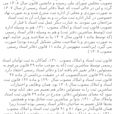
تصویب مجلس شورای ملی رسیده و جانشین قانون سال ۱۳۰۸ می
گردد و این در حالی است كه عملاً دفاتر اسناد رسمی از سال ۱۳۰۷
به صورت موردی و محلی از اداره ثبت منتزع شده و به صورت نهاد
خصوصی در كنار اداره ثبت مبادرت و به موازات آن به ثبت اسناد
مراجعان می نمودند. به عبارت دیگر عمل ثبت اسناد تا قبل از
تصویب قانون ثبت اسناد و املاك مصوب ۱۳۱۰، هم به وسیله اداره
ثبت (توسط مباشرین دفتر ثبت) و هم به وسیله دفاتر اسناد رسمی
(كه توسط ماده ۱ قانون سال ۱۳۰۷ بنا به صلاحدید وزیر عدلیه، آنهم
به صورت موردی و با صلاحیت محلی تشكیل گردیده بودند) صورت
می گیرد. (برداشت مفهومی از ماده ۱۱ قانون دفاتر اسناد رسمی
مصوب ۱۳۰۷ )
قانون ثبت اسناد و املاك مصوب ۱۳۱۰، كماكان به ثبت توأمان اسناد
رسمی توسط مباشرین ثبت (كه به موجب ماده ۴۹ قانون مرقوم به
مسئولین دفاتر تغییر نام یافته اند) و دفاتر اسناد رسمی اعتقاد دارد.
ماده ۴۹ قانون جدیدالتصویب كه در حقیقت برداشتی از ماده ۴۷
قانون ثبت اسناد و املاك مصوب سال ۱۲۹۰ و ماده ۱۴۲ قانون ثبت
اسناد و املاك مصوب سال ۱۳۰۸ بود، همان وظایف و اختیارات
مباشرین ثبت را به مسئولین دفاتر هم تعمیم می دهد. (باید توجه
نمود كه معنای مسئولین دفاتر، مندرج در ماده ۴۹ قانون ثبت اسناد
واملاك سال ۱۳۱۰، بدواً بر مباشرین ثبت صادق بوده و همچنین
بعدها قابل تعمیم به صاحبان دفاتر اسناد رسمی بوده است) زیرا
همان قانونگذار در مواد ۸۱ و ۹۱ قانون ثبت اسناد و املاك مصوب
۱۳۱۰، به شرح عملكرد دفاتر اسناد رسمی پرداخته و با لحاظ نمودن