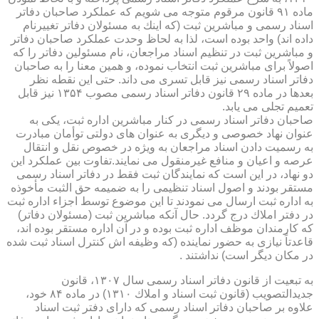
ماده ۹۱ قانون مرقوم متوجه می شویم كه عملكرد صاحبان دفاتر
اسناد رسمی و مباشرین ثبت (كه اینك به مسئولان دفاتر تغییرنام
داده اند) واحد بوده است، لذا به لحاظ وحدت عملكرد صاحبان دفاتر
و مباشرین ثبت در تنظیم اسناد مراجعان، نام مسئولین دفاتر را كه
اصولاً برای مباشرین ثبت انتخاب نموده، و همین معنا را به صاحبان
دفاتر اسناد رسمی نیز قابل تسری می داند. حتی این نقطه نظر
بعدها در ماده ۲۹ قانون دفاتر اسناد رسمی مصوب ۱۳۵۴ نیز قابل
تعمیم تجلی می یابد.
صاحبان دفاتر اسناد رسمی در كنار مباشرین اداره ثبت، یكی به
عنوان نهاد خصوصی و دیگری به عنوان های دولتی توأمان مبادرت
به رسمیت دادن اسناد مراجعان به ویژه در خصوص نقل و انتقال
عرصه و اعیان و منافع غیرمنقول می نمایند.تفاوت بین عملكرد این
دو نهاد، در این است كه نمایندگان ثبت فقط در دفاتر اسناد رسمی
مستقر بودند و اصول اسناد تنظیمی را به ضمیمه حق الثبت مأخوذه
به اداره ثبت ارسال می نمودند تا این موضوع توسط اجزاء اداره ثبت
در دفتر املاك درج گردد. حال آنكه مباشرین ثبت (مسئولان دفاتر)
كه كارمندان موظف اداره ثبت بوده و در آن اداره مستقر بوده اند،
قاعدتاً نیازی به حضور نماینده (كه وظیفه اش كنترل اسناد ثبت شده
در مكان دیگر است) نداشتند .
به تبعیت از قانون دفاتر اسناد رسمی سال ۱۳۰۷، قانون
جدیدالتصویب (قانون ثبت اسناد و املاك ۱۳۱۰) در ماده ۸۴ خود،
علاوه بر صاحبان دفاتر اسناد رسمی كه دارای دفتر ثبت اسناد