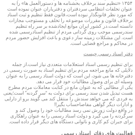
۱۳۵۴ «تنظیم سند برخلاف بخشنامه ها و دستورالعمل ها» را به
عنوان تخلفات انتظامی سردفتران و دفتریاران عنوان نموده است
که مورد نظر قانونگذار نبوده است،قانون فقط تنظیم و ثبت اسناد
برخلاف قانون و مقررات موضوعه را تخلف و مستوجب مجازات
دانسته است.در کشور ایران موانع ایجادشده بر سر راه تنظیم
سندرسمی موجب روی گردانی مردم از تنظیم اسنادرسمی شده
است. این مشکلات زمینه ساز دعوی و باعث افزایش حضور مردم
در محاکم و مراجع قضایی است.
دفتر اسناد رسمی چیست
برای تنظیم رسمی اسناد استعلامات متعددی نیاز است.از جمله
دلایلی که مانع مراجعه مردم برای تنظیم اسناد به صورت رسمی در
دفترخانه ها می شود، این است که دولت اسناد رسمی را به عنوان
وسیله ای برای وصول مطالبات خود قرار می دهد.
یکی از مطالبی که به عنوان مانع در کتابت معاملات مردم مطرح
هست تبدیل شدن سند رسمی برای دولت به “سر گردنه” است؛یعنی
به فردی که می خواهد سندش را منتقل کند می گویند برو از دارایی
و ادارات دیگر گواهی مفاصاحساب بگیر!!
در واقع دولت زورش نمی رسد مطالبات خود را وصول کند و
سرگردنه را می گیرد و دولت اسناد رسمی را به عنوان راهکاری
برای جبران کم کاری و ناتوانی دستگاه های دیگر قرار داده است.
فعالیت های دفاتر اسناد رسمی