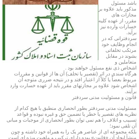
باشد مسئول
مذکور باید علاوه بر
مجازات های
مقرر، از عهده کلیه
خسارات وارده نیز
برآید.
سردفترانی که در
انجام وظایف خود
مرتکب تخلفاتی
بشوند در مقابل
متعاملین و
اشخاص ذی نفع مسئول خواهند بود .
هرگاه سندی در اثر (تقصیر یا تخلف) آن ها از قوانین و مقررات
مربوط بعضاً یا کلاً از اعتبار افتد و در نتیجه ضرری متوجه آن
اشخاص شود علاوه بر مجازتهای مقرر باید از عهده خسارت وارد
برآیند.
قانون و مسئولیت مدنی سردفتر
مسئولیت مدنی سردفتر بطور انحصاری منطبق با هیچ کدام از
نظریه های تقصیر یا خطر یا تضمین حق و غیره نبوده و قواعد
تسبیب و اتلاف را هم نمی توان بطور انحصاری از موجبات و مبانی
آن تلقی نمود؛
بلکه مجموعه ای از عناصر هر یک را به همراه خود داشته و چون
منشأ ایجاد آن «قانون» بوده دارای ترکیب و ماهیت ویژه ای است