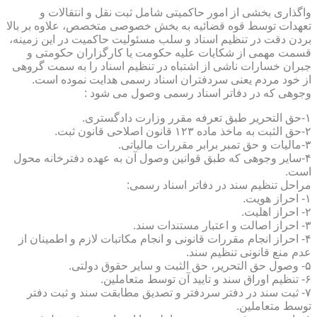
واگذاری بخشی از امور حاکمیتی شامل ثبت نقل و انتقالات و
تعهدات توسط قوه قضائیه به بخش خصوصی متخصص، علاوه بر بالا
بردن دقت در تنظیم اسناد و سلب مسئولیت حاکمیت در این زمینه،
قسمت مهمی از شکایات علیه حکومت یا کارگزاران حکومتی و
جبران خسارات ناشی از اشتباه در تنظیم اسناد را به سمت گروهی
از خود مردم یعنی سردفتران اسناد رسمی هدایت نموده است.
وجوهی که در دفاتر اسناد رسمی وصول می شود :
۱-حق التحریر طبق تعرفه مقرر وزارت دادگستری.
۲-حق الثبت به ماخذ ماده ۱۲۳ قانون اصلاحی قانون ثبت.
۳-مالیات و حق تمبر برابر مقررات مالیاتی.
۴-سایر وجوهی که طبق قوانین وصول آن به عهده دفترخانه محول
است.
مراحل تنظیم سند در دفاتر اسناد رسمی:
۱- احراز هویت.
۲- احراز اهلیت.
۳- احراز اصالت و اعتبار مستندات سند.
۴- احراز انجام مقررات قانونی و انجام مکاتبات لازم و اطمینان از
عدم منع قانونی تنظیم سند.
۵- وصول حق التحریر، حق الثبت و سایر حقوق دولتی.
۶- تنظیم اوراق سند و تایید آن توسط متعاملین.
۷- ثبت سند در دفتر سردفتر و تصدیق مطابقت سند و ثبت دفتر
توسط متعاملین.