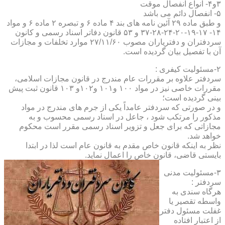
۳و۴- انواع انفصال موقت
۵- انفصال دائم می باشد
و طبق ماده ۲۹ آئین نامه های بند ۴ ماده ۶ و تبصره ۲ ماده ۶ و مواد
۱۴- ۱۷-۱۹-۲۰-۲۴-۲۸-۳۷ و ۵۳ قانون دفاتر اسناد رسمی و کانون
سردفتران و دفتریاران مصوب ۲۷/۱۱/۶۰ موارد تخلفات و مجازات
آن با تفصیل بیان گردیده است.
۲-مسئولیت کیفری :
سردفتر علاوه بر مقررات عام مندرج در قانون مجازات اسلامی،
مقررات خاصی نیز در مواد ۱۰۰ و۱۰۱ و۱۰۲و ۱۰۳ قانون ثبت پیش
بینی گردیده است؛
و در صورتی که سردفتر عامداً یکی از جرم های مندرج در مواد
مذکور را مرتکب شود ، جاعل در اسناد رسمی محسوب و به
مجازاتی که برای جعل و تزویر اسناد رسمی مقرر است محکوم
خواهد شد.
نظر به اینکه قانون خاص مقدم به قانون عام است لذا در ابتدا
بایستی قاضی، قانون خاص را اعمال نماید.
۳-مسئولیت مدنی
سردفتر :
هرگاه سندی به
واسطه تقصیر یا
غفلت مسئول دفتر
از اعتبار افتاده