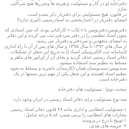
دفترخانه )و در کار و مسئولیت و هزینه ها وضررها هیچ شراکتی
ندارد.
در قانون، هیچ مسئولیتی برای دفتریار ذکر نشده است.
امضای دفتریار در اعتباربخشی به اسنادرسمی تأثیری ندارد!!
دفترنویس:دفترنویس یا « ثبّات » کارکنانی بودند که متن اسنادی که
متون اسناد تنظیمی را در دفتر سردفتر ثبت می کردند و این دفاتر
به امضای متعهدین و سردفتر و دفتریار می رسید.
از سال های ۱۳۹۲ تا سال ۱۳۹۵ و سال های پس از آن با راه اندازی
((سامانه ثبت الکترونیکی اسناد )) به تدریج این شغل از تشکیلات
دفاتر اسناد رسمی حذف گردید و بجای آن از اپراتور های ماهر و
مسلط به تنظیم سند استفاده میشود.
سندنویس:سندنویسان همان (کارمندان باتجربه و مسلط به نحوه
تنظیم اسناد )هستند و این شغل یکی از مهم ترین سمتها در یک
دفترخانه است.
مبحث دوم) : مسئولیت های دفترخانه
سه نوع مسئولیت برای دفاتر اسناد رسمی در ایران وجود دارد:
۱-مسئولیت انتظامی و اداری ماده ۳۸ قانون دفاتر اسناد رسمی
مجازات های انتظامی را برمی شمرد که ۵ درجه شامل :
۱-توبیخ با درج در پرونده،
۲- جریمه های نقدی،