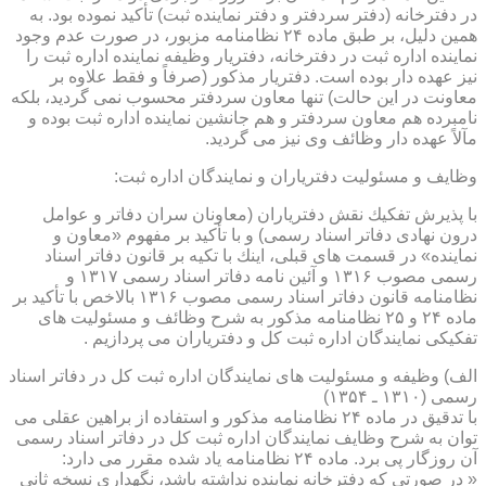
در دفترخانه (دفتر سردفتر و دفتر نماینده ثبت) تأكید نموده بود. به
همین دلیل، بر طبق ماده ۲۴ نظامنامه مزبور، در صورت عدم وجود
نماینده اداره ثبت در دفترخانه، دفتریار وظیفه نماینده اداره ثبت را
نیز عهده دار بوده است. دفتریار مذكور (صرفاً و فقط علاوه بر
معاونت در این حالت) تنها معاون سردفتر محسوب نمی گردید، بلكه
نامبرده هم معاون سردفتر و هم جانشین نماینده اداره ثبت بوده و
مآلاً عهده دار وظائف وی نیز می گردید.
وظایف و مسئولیت دفتریاران و نمایندگان اداره ثبت:
با پذیرش تفكیك نقش دفتریاران (معاونان سران دفاتر و عوامل
درون نهادی دفاتر اسناد رسمی) و با تأكید بر مفهوم «معاون و
نماینده» در قسمت های قبلی، اینك با تكیه بر قانون دفاتر اسناد
رسمی مصوب ۱۳۱۶ و آئین نامه دفاتر اسناد رسمی ۱۳۱۷ و
نظامنامه قانون دفاتر اسناد رسمی مصوب ۱۳۱۶ بالاخص با تأكید بر
ماده ۲۴ و ۲۵ نظامنامه مذكور به شرح وظائف و مسئولیت های
تفكیكی نمایندگان اداره ثبت كل و دفتریاران می پردازیم .
الف) وظیفه و مسئولیت های نمایندگان اداره ثبت كل در دفاتر اسناد
رسمی (۱۳۱۰ ـ ۱۳۵۴)
با تدقیق در ماده ۲۴ نظامنامه مذكور و استفاده از براهین عقلی می
توان به شرح وظایف نمایندگان اداره ثبت كل در دفاتر اسناد رسمی
آن روزگار پی برد. ماده ۲۴ نظامنامه یاد شده مقرر می دارد:
« در صورتی كه دفترخانه نماینده نداشته باشد، نگهداری نسخه ثانی