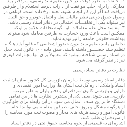
۲- تخلفات به ضرر دولت: در حین تنظیم سند رسمی، سردفتر باید
مدارکی را برای جلب موافقت از ادارات ذیربط استعلام و از طرفین
دریافت کند اگر این کار انجام نشود، تخلف رخ داده است. کوتاهی در
وصول حقوق دولتی نظیر مالیات نقل و انتقال خودرو و حق الثبت
نیز میتواند یکی از تخلفـــات احتمالی در دفاتر اسناد رسمی باشد.
۳- مفاسد مخل نظم معاملات: این گونه تخلفات علاوه بر اینکه
ممکــن است باعث ورود خسارت به طرفین معامله شود میتواند
بهداشت حقوقی جامعه را نیز تهدید نماید.
تخلفاتی مانند تنظیم سند بدون حضور اشخاصی که قانوناً باید هنگام
تنظیم سند حضــــور داشته باشند، طبق ماده ۱۰۰ قانون ثبت، جعل
در اسناد رسمی شناخته میشود که معمولاً برای آنها مجـازات کیفری
نیز در نظر گرفته می شود.
نظارت بر دفاتر اسناد رسمی:
دفاتر اسناد رسمی توسط سازمان بازرسی کل کشور، سازمان ثبت
اسناد واملاک، اداره کل ثبت استان ها، وزارت امور اقتصادی و
دارایی و بازرسی کانون سردفتران و دفتر یاران به طور مرتب
بازرسی می شوند. یعنی یکی از بیشترین نظارت ها در بین تمامی
دستگاه ها بر این صنف اعمال می شود. در این رابطه برای جلوگیری
از هرگونه مشکل و بروز تخلف، طرفین معامله می توانند انجام
قانونی امور و رسید هزینه های مجاز و مصوب ثبت مورد معامله را
از سردفتران طلب کنند.
اشاره ای به قسمتی از نحوه محاسبه حقوق ثبتی در دفاتر اسناد