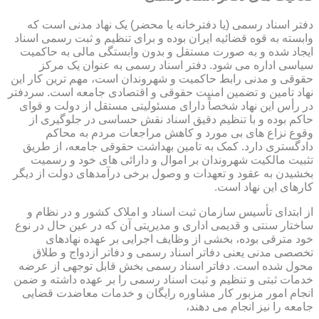
دفتر اسناد رسمی (یا دفترخانه یا محضر) یک نهاد مدنی است که
وابسته به قوه قضائیه ایران بوده و برای تنظیم و ثبت رسمی اسناد
ایجاد شده و به صورت مستقل و بدون وابستگی مالی به حاکمیت
سیاسی اداره می شود. دفتر اسناد رسمی به عنوان یک مرکز
حقوقی و مدنی رابط حاکمیت و شهروندان است، مهم ترین کار این
نهاد تامین و تضمین امنیت حقوقی و اقتصادی جامعه است. سردفتر
در رأس این نهاد شخصاً دارای مسئولیتی مستقل از دولت و قوای
حاکم بوده و با تنظیم دقیق اسناد نقش حساسی در جلوگیری از
وقوع نزاع های بی مورد و کاهش مراجعات مردم به محاکم
دادگستری دارد. کمک به تامین بهداشت حقوقی جامعه، از طریق
تثبیت مالکیت شهروندان بر اموال و دارائی های خود و رسمیت
بخشیدن به عقود و تعهدات و وصول برخی درآمدهای دولت از دیگر
کارهای این نهاد است.
از ابتدای تأسیس سازمان ثبت اسناد و املاک کشور و در نظام و
ساختار سنتی و قدیمی اداری و مدیریتی آن که در عین حال در نوع
خود مترقی بوده، بخشی از وظایف اجرایی بر عهده نهادهای
تخصصی مدنی یعنی دفاتر اسناد رسمی و دفاتر ازدواج و طلاق
محول شده است. دفاتر اسناد رسمی بخش قابل توجهی از عرضه
خدمات ثبتی و تنظیم و ثبت اسناد رسمی را بر عهده داشته و ضمن
انجام امور مزبور کار مشاوره رایگان و خدمات معاضدت قضایی
جامعه را نیز انجام می دهند،