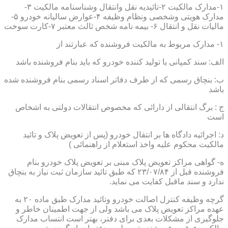
۱-مدارک مالکیت ۲-تائیدیه نقل وانتقال وشناسنامه مالکیت ۳-
مدارک هویتی وشخصی ونظام وظیفه ۴-عوارض سالیانه خودرو ۵-
مالیات نقل و انتقال ۶- بیمه نامه شخص ثالث معتبر ۷-کارت سوخت
۱- مدارک مربوط به مالکیت فروشنده که عبارتند از
الف: سند کمپانی یا تولید کننده خودرو که باید بنام فروشنده باشد
ب: بنچاق رسمی که از طرف دفاتر اسناد رسمی بنام فروشنده شده
باشد
ج : برگ انتقالی از دارائی که مخصوص انتقالات دولتی به اشخاص
است
د: اجرائیه دادگاه ها بر انتقال خودرو (پس از تعویض پلاک و تائید
مالکیت محکوم علیه واخذ استعلام از راهنمائی )
ه- گواهی مراکز تعویض پلاک مبنی بر تعویض پلاک خودرو بنام
فروشنده قبل از ۲۳/۰۷/۸۴ که طبق تائید سازمان ثبت نیاز به بنچاق
ندارد و سند ماقبل کفایت می نماید.
گرچه وظیفه کنترل اصالت خودرو وتائید مدارک طبق ماده ۲۰ به
عهده مراکز تعویض پلاک می باشد ولی از جهت اطمینان خاطر و
جلوگیری از مشکلات بعدی برای دفتر، بهتر است انتساب مدارک