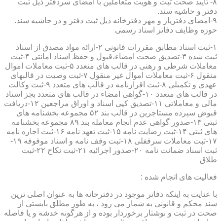
۸- تایید صحت ثبت و هویت متعاملین با امضای سردفتر ذیل ثبت
دفتر و حاشیه سند.
۹-امضای دفتریار و مهر دفترخانه ذیل ثبت دفتر و در حاشیه سند.
حوزه وظایف دفاتر اسناد رسمی
۱-ثبت اسناد مطابق مقررات قانونی ۲-ارائه مواد مصدق از اسناد
ثبت شده ۳-تصدیق صحت امضاء،قبول و حفظ اسناد امانتی ۴-ثبت
معاملات شرطی و رهنی در قالب های متعدد ۵-ثبت معاملات اموال
منقول ۶-ثبت معاملات اموال غیر منقول ۷-ثبت وصیت در قالبهای
عهدی و تکمیلی ۸-ثبت اقرارنامه در قالب های متعدد ۹-ثبت وکالت
در قالب های متعدد ۱۰-گواهی امضاء در قالب های متعدد بجز اسناد
مالی و معاملاتی ۱۱-تصدیق کپی اسناد و اوراق مراجعین ۱۲-دریافت
قبوض سپرده مستاجرین در قالب بند ۵۲ مجموعه بخشنامه های
ثبتی ۱۳-صدور گواهی عدم انجام معامله بند ۸۹ مجموعه بخشنامه
های ثبتی ۱۴-ثبت رضایت نامه ۱۵-ثبت تعهد نامه ۱۶-ثبت اجاره نامه
۱۷-ثبت معاملات سرقفلی ۱۸-ثبت وقف نامه و اسناد موقوفه ۱۹-
ثبت اسناد ضمانت نامه ۲۰-صدور اجرائیه ۲۱-ثبت نکاح ۲۲-ثبت
طلاق
فعالیت های انجام شده :
با عنایت به اینکه دفاتر موجود در دفترخانه ها به عنوان اصلی ترین
سند محکم و قانونی به شمار می رود ، به طور مطلق بایستی از
صحت در ثبت و نوشتار برخوردار بوده و از هرگونه خدشه و یا فاصله