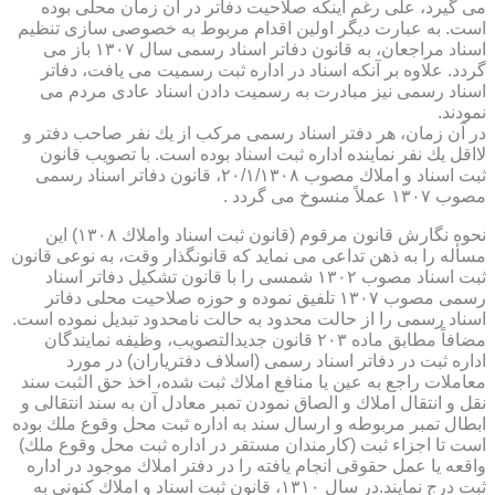
می گیرد، علی رغم اینكه صلاحیت دفاتر در آن زمان محلی بوده
است. به عبارت دیگر اولین اقدام مربوط به خصوصی سازی تنظیم
اسناد مراجعان، به قانون دفاتر اسناد رسمی سال ۱۳۰۷ باز می
گردد. علاوه بر آنكه اسناد در اداره ثبت رسمیت می یافت، دفاتر
اسناد رسمی نیز مبادرت به رسمیت دادن اسناد عادی مردم می
نمودند.
در آن زمان، هر دفتر اسناد رسمی مركب از یك نفر صاحب دفتر و
لااقل یك نفر نماینده اداره ثبت اسناد بوده است. با تصویب قانون
ثبت اسناد و املاك مصوب ۲۰/۱/۱۳۰۸، قانون دفاتر اسناد رسمی
مصوب ۱۳۰۷ عملاً منسوخ می گردد .
نحوه نگارش قانون مرقوم (قانون ثبت اسناد واملاك ۱۳۰۸) این
مسأله را به ذهن تداعی می نماید كه قانونگذار وقت، به نوعی قانون
ثبت اسناد مصوب ۱۳۰۲ شمسی را با قانون تشكیل دفاتر اسناد
رسمی مصوب ۱۳۰۷ تلفیق نموده و حوزه صلاحیت محلی دفاتر
اسناد رسمی را از حالت محدود به حالت نامحدود تبدیل نموده است.
مضافاً مطابق ماده ۲۰۳ قانون جدیدالتصویب، وظیفه نمایندگان
اداره ثبت در دفاتر اسناد رسمی (اسلاف دفتریاران) در مورد
معاملات راجع به عین یا منافع املاك ثبت شده، اخذ حق الثبت سند
نقل و انتقال املاك و الصاق نمودن تمبر معادل آن به سند انتقالی و
ابطال تمبر مربوطه و ارسال سند به اداره ثبت محل وقوع ملك بوده
است تا اجزاء ثبت (كارمندان مستقر در اداره ثبت محل وقوع ملك)
واقعه یا عمل حقوقی انجام یافته را در دفتر املاك موجود در اداره
ثبت درج نمایند.در سال ۱۳۱۰، قانون ثبت اسناد و املاك كنونی به