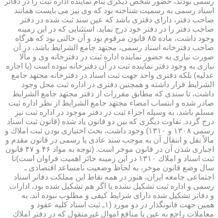
رسمی بودند، حضور شخص دیگری بنام نماینده اداره ثبت را در دفاتر
اسناد رسمی به رسمیت شناخته بود كه وی نیز می بایست همانند
صاحب دفتر، دارای دفتری باشد كه عین سند ثبت شده در دفتر
صاحب دفتر را در دفتر خود درج نماید. استثنایی كه در این زمینه
وجود داشت، ماده ۸۵ قانون مرقوم بود و آن حالتی بود كه هرگاه
صاحب دفترخانه اسناد رسمی، مجتهد جامع الشرایط باشد، در آن
صورت نیازی به حضور نماینده اداره ثبت در دفترخانه وی و مآلا
نیازی به وجود دفتر نماینده ثبت در آن دفترخانه نبوده است (با اجازه
عدلیه) بلكه دفتری واحد جهت ثبت اسناد در دفترخانه مجتهد جامع
الشرایط قرار داشته و همچنین دفتری در اداره ثبت محل وجود
داشت، تا سندی كه مطابق مقررات از دفتر مجتهد جامع الشرایط
صادر شده و انتساب امضاء مجتهد جامع الشرایط از نظر اداره ثبت
مسلم باشد، به وسیله اجزاء ثبت در دفتر موجود در اداره ثبت نیز
درج گردد. تفاوت دیگری كه بین دو قانون یاد شده (قانون ثبت اسناد
رسمی ۱۳۰۸ و ۱۳۱۰) وجود داشت، بحث اختیاری بودن ثبت املاك و
مالاً نقل و انتقال آن به موجب سند عادی یا رسمی در قانون مقدم و
اجباری شدن آن در قانون موخر است. (توجه به مواد ۴۶ و ۴۷ قانون
ثبت اسناد و املاك ۱۳۱۰ در این زمینه حائز اهمیت فراوان است)تا
سال وضع قانون موخر، به لحاظ وضعیت نامساعد اقتصادی ـ
اجتماعی جامعه ایران، هنوز در همه نقاط این مملكت دفاتر اسناد
رسمی و اداره ثبت تشكیل نشده یا اگر هم تشكیل شده بود، ادارات
و دفاتر تشكیل شده دارای شرایط كیفی و مطلوب نبوده اند. به
همین جهت قانونگذار در دو مورد (۱ـ ثبت اسناد كلیه عقود و
معاملات راجع به عین یا منافع اموال غیرمنقول كه در دفتر املاك