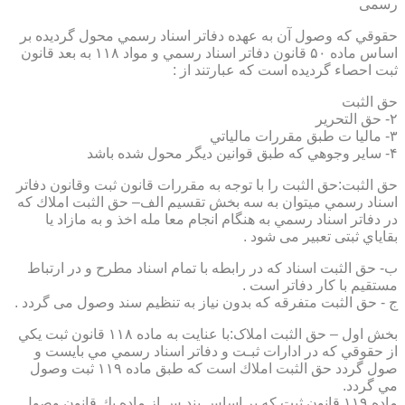
رسمی
حقوقي كه وصول آن به عهده دفاتر اسناد رسمي محول گرديده بر
اساس ماده ۵۰ قانون دفاتر اسناد رسمي و مواد ۱۱۸ به بعد قانون
ثبت احصاء گرديده است كه عبارتند از :
حق الثبت
۲- حق التحرير
۳- ماليا ت طبق مقررات مالياتي
۴- ساير وجوهي كه طبق قوانين ديگر محول شده باشد
حق الثبت:حق الثبت را با توجه به مقررات قانون ثبت وقانون دفاتر
اسناد رسمي ميتوان به سه بخش تقسيم الف– حق الثبت املاك كه
در دفاتر اسناد رسمي به هنگام انجام معا مله اخذ و به مازاد يا
بقاياي ثبتی تعبیر می شود .
ب- حق الثبت اسناد كه در رابطه با تمام اسناد مطرح و در ارتباط
مستقيم با كار دفاتر است .
ج - حق الثبت متفرقه كه بدون نياز به تنظیم سند وصول می گردد .
بخش اول – حق الثبت املاک:با عنايت به ماده ۱۱۸ قانون ثبت يكي
از حقوقي كه در ادارات ثبـت و دفاتر اسناد رسمي مي بايست و
صول گردد حق الثبت املاك است كه طبق ماده ۱۱۹ ثبت وصول
مي گردد.
ماده ۱۱۹ قانون ثبت كه بر اساس بند س از ماده يك قانون وصول