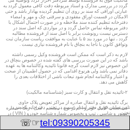
مالکیت فوق به فروشنده توسط سردفتر احراز گردد وتوصیه می
گردد در بررسی مدارک و اسناد مربوطه دقت کافی معمول گردد به
عبارتی اوراقی که سند بر روی آن تنظیم گردیده بهادار باشد و حتی
الامکان در قسمت اوراق مفقودی و سرقتی چک و مهر و امضاء
دفترخانه تنظیم کننده سند ملاحظه و در صورت احتمال اشکال با
دفتر مربوطه تماس حاصل گردد و در مواردی که اصل سند در
دسترس نیست رونوشت برابر با اصل سند از فروشنده مطالبه
گردد ، تنها در مورد بند ۵ با عنایت به موافقت ریاست سازمان ثبت
وتوافق کانون با ناجا به بنچاق با نام فروشنده نیازی نیست .
لازم به ذکر است که ممکن است فروشنده وکیل رسمی داشته
باشد که در این صورت بررسی های گفته شده در خصوص بنچاق در
این خصوص نیز لازم است گرچه قانونا تائیدیه وکالتنامه ها به عهده
دفاتر نمی باشد ولی هرنوع اقدامی که در حصول اطمینان از صحت
و اعتبار وکالتنامه انجام شود تبعات ناشی از اختلافات بعدی را
کاهش می دهد.
۲-تائیدیه نقل و انتقال و کارت سبز (شناسنامه مالکیت)
برگ تائیدیه نقل و انتقال صادره از مراکز تعویض پلاک حاوی
تلفن تماس فوری
دفتر اسناد رسمی در تختی, دفترخانه,محضر در
مشخصات کامل خودرو اعم از نوع ، سیستم ، مدل ، رنگ ، شماره
تختی
موتور و شاسی ، تیپ و بخصوس شماره شناسه خودرو ( VIN ) در
صدر صفحه و مشخصات فروشنده و خریدار اعم از مشخصات
☞☏
tel:09390205345
سجلی و شماره ملی و کدپستی و آدرس و شماره انتظامی
اختصاصی آنها با قسمت توضیحات برای هریک در قسمت انتهائی و