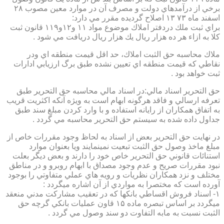
برخي از درآمدهاي دولت و مصرف آن در موارد معين مصوب ۲۸
اسفند ماه ۷۳ ۱۳ اصلاح گرديده مقرر مي دارد:
براي ثبت ملك دردفتر املاك موضوع مواد ۱۱ و۱۲و۱۱۹ قانون ثبت
كلا به ازاء هر ده هزار ريال يك هزار ريال دريافت مي شود .
ملاك محاسبه حق الثبت املاك، حد اقل قيمت منطقه اي ودر
نقاطي كه قيمت منطقه اي تعيين نشده طبق برگ ارزيابي ادارات
ثبت خواهد بود .
حق التحرير اسناد مالي:در اسناد مالي محاسبه حق التحرير طبق
تعرفه ارسالي و فاقد هرگونه ابهام است به ويژه آنكه اكثريت قريب
به اتفاق همكاران از رايانه استفاده و با وارد كردن مبلغ سند طبق
جداول داده شده به سيستم حق التحرير محاسبه مي گردد .
در نهايت حق التحرير بعض از اسناد به لحاظ وجود مقررات خاص از
مبلغ ماخذ وصول حق الثبت تبعيت نمينمايند ويا بعنوان موارد
استنائات قانوني حق التحرير خاص خود را دارند و بعض ديگر بعلت
نبود مقررات صريح و عدم وجود مصداق با ابهام روبرو و در مناطق
مختلف و نزد همكاران نظريات و رويه هاي عملي متفاوتي را بوجود
آورده است كه مختصرا به مواردي از آن اشاره ميگردد :
۱- اسناد فروش اقساطي بانكها كه در تعقيب مشاركت مدني منعقد
ميگردد بر اساس تبصره ماده ۱۵ قاون عمليات بانكي گرچه حق
الثبت نسبت به مابه التفاوت دو سند وصول مي گردد .