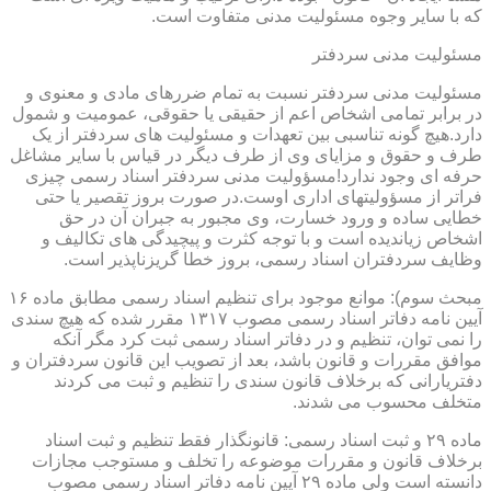
که با سایر وجوه مسئولیت مدنی متفاوت است.
مسئولیت مدنی سردفتر
مسئولیت مدنی سردفتر نسبت به تمام ضررهای مادی و معنوی و
در برابر تمامی اشخاص اعم از حقیقی یا حقوقی، عمومیت و شمول
دارد.هیچ گونه تناسبی بین تعهدات و مسئولیت های سردفتر از یک
طرف و حقوق و مزایای وی از طرف دیگر در قیاس با سایر مشاغل
حرفه ای وجود ندارد!مسؤولیت مدنی سردفتر اسناد رسمی چیزی
فراتر از مسؤولیتهای اداری اوست.در صورت بروز تقصیر یا حتی
خطایی ساده و ورود خسارت، وی مجبور به جبران آن در حق
اشخاص زیاندیده است و با توجه کثرت و پیچیدگی های تکالیف و
وظایف سردفتران اسناد رسمی، بروز خطا گریزناپذیر است.
مبحث سوم): موانع موجود برای تنظیم اسناد رسمی مطابق ماده ۱۶
آیین نامه دفاتر اسناد رسمی مصوب ۱۳۱۷ مقرر شده که هیچ سندی
را نمی توان، تنظیم و در دفاتر اسناد رسمی ثبت کرد مگر آنکه
موافق مقررات و قانون باشد، بعد از تصویب این قانون سردفتران و
دفتریارانی که برخلاف قانون سندی را تنظیم و ثبت می کردند
متخلف محسوب می شدند.
ماده ۲۹ و ثبت اسناد رسمی: قانونگذار فقط تنظیم و ثبت اسناد
برخلاف قانون و مقررات موضوعه را تخلف و مستوجب مجازات
دانسته است ولی ماده ۲۹ آیین نامه دفاتر اسناد رسمی مصوب