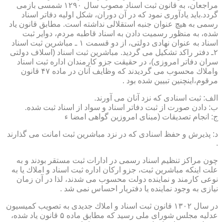
مراجعان، به قانون ثبت اسناد مصوب سال ۱۲۹۰ شمسی بازمی
گردد.باید یادآوری نمود كه در آن دوران، شكل اولیه دفاتر اسناد
رسمی به هیچ عنوان جنبه استقلالی نداشته است. مطابق قانون یاد
شده، به منظور رسمیت دادن به اسناد قاطبه مردم، دوایر ثبت
اسناد به عنوان نهادی دولتی، از دو قسمت ۱ ـ مباشرین ثبت اسناد
۲ـ دفتر راكد تشكیل می گردید. مباشرین ثبت اسناد (اسلاف دولتی
سران دفاتر امروزی)، در حقیقت جزو كارمندان اداره ثبت اسناد
واملاك محسوب می گردیدند كه وظایف آنان در ماده ۴۷ قانون
مرقوم،اینچنین تبیین شده بود .
الف: ثبت اسنادی كه نزد آنان می آورند.
ب: دادن صورت از ثبت دفاتر اسناد و سواد از اسناد ثبت شده.
ج: انجام تصدیقات (مبنای امروزین گواهی امضا ء
د: پذیرش و حفظ اسنادی كه در نزد مباشرین ثبت امانت می گذارند
.
چون مراكز تنظیم اسناد رسمی در ادارات ثبت مستقر بودند و به
علت اینكه مباشرین ثبت، جزو اركان اداره ثبت اسناد و املاك یا به
نوعی كارمند و نماینده دولت محسوب می شدند، لذا در آن زمان
نیازی به وجود نماینده یا دفتریار احساس نمی شد .
در سال ۱۳۰۲ قانون ثبت اسناد و املاك جدیدی به تصویب كمیسیون
عدلیه مجلس شورای ملی رسید كه مطابق ماده ۵ قانون یاد شده،