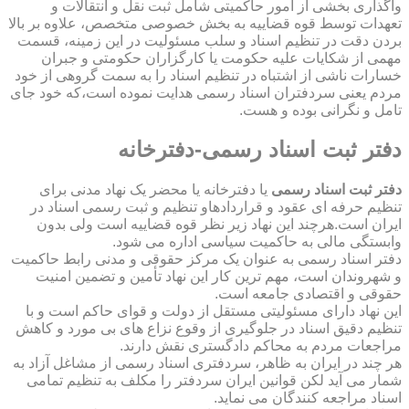
واگذاری بخشی از امور حاکمیتی شامل ثبت نقل و انتقالات و
تعهدات توسط قوه قضاییه به بخش خصوصی متخصص، علاوه بر بالا
بردن دقت در تنظیم اسناد و سلب مسئولیت در این زمینه، قسمت
مهمی از شکایات علیه حکومت یا کارگزاران حکومتی و جبران
خسارات ناشی از اشتباه در تنظیم اسناد را به سمت گروهی از خود
مردم یعنی سردفتران اسناد رسمی هدایت نموده است،که خود جای
تامل و نگرانی بوده و هست.
دفتر ثبت اسناد رسمی-دفترخانه
دفتر ثبت اسناد رسمی
یا دفترخانه یا محضر یک نهاد مدنی برای
تنظیم حرفه ای عقود و قراردادهاو تنظیم و ثبت رسمی اسناد در
ایران است.هرچند این نهاد زیر نظر قوه قضاییه است ولی بدون
وابستگی مالی به حاکمیت سیاسی اداره می شود.
دفتر اسناد رسمی به عنوان یک مرکز حقوقی و مدنی رابط حاکمیت
و شهروندان است، مهم ترین کار این نهاد تأمین و تضمین امنیت
حقوقی و اقتصادی جامعه است.
این نهاد دارای مسئولیتی مستقل از دولت و قوای حاکم است و با
تنظیم دقیق اسناد در جلوگیری از وقوع نزاع های بی مورد و کاهش
مراجعات مردم به محاکم دادگستری نقش دارند.
هر چند در ایران به ظاهر، سردفتری اسناد رسمی از مشاغل آزاد به
شمار می آید لکن قوانین ایران سردفتر را مکلف به تنظیم تمامی
اسناد مراجعه کنندگان می نماید.