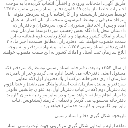
طریق آگهی، امتحانات ورودی و اختبار، انتخاب گردیده یا به موجب
اختیارات حاصله از ماده ۶۹ قانون دفاتر اسناد رسمی مصوب ۱۳۵۴
توسط سردفتر بازنشسته و از كارافتاده یا ورثه سردفتر متوفی یا
متوفاه معرفی و توسط كمیسیون منتخب از آنان اختبار به عمل
آمده و پس از اخذ نظر مشورتی كانون سردفتران و دفتریاران،
دادستان محل یا دادگاه بخش (حسب مورد) توسط سازمان ثبت
اسناد و املاك كشور پیشنهاد و با ابلاغ ریاست قوه قضائیه به این
سمت منصوب خواهند شد. دفتریاران، مطابق قسمت اخیر ماده ۳
قانون دفاتر اسناد رسمی ۱۳۵۴، بنا به پیشنهاد سردفتر و به موجب
ابلاغ سازمان ثبت اسناد و املاك كشور به این سمت منصوب خواهند
شد .
از سال ۱۳۵۴ به بعد، دفترخانه اسناد رسمی توسط یك سردفتر (كه
مسئول اصلی دفترخانه می باشد) اداره می گردد و غیر از نامبرده،
سازمان اداری دفترخانه مركب از یك دفتریار اول (كه معاون
سردفتر و نماینده سازمان ثبت اسناد واملاك می باشد) و عنداللزوم
یك دفتریار دوم (كه در غیاب دفتریار اول، به عنوان جانشین قانونی
دفتریار انجام وظیفه خواهد نمود و در سایر موارد به عنوان كارمند
دفترخانه محسوب می گردد) و تعدادی كارمند (سندنویس، ثبات
واپراتور كامپیوتر و كارمند خدماتی) خواهد بود .
تاریخچه شكل گیری دفاتر اسناد رسمی:
نطفه اولیه و ابتدایی شكل گیری مركزیتی جهت ثبت رسمی اسناد