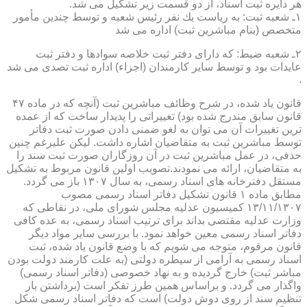
هر دایره ثبت اسناد، از دو قسمت زیر تشكیل می شد.
۱ـ شعبه ثبت: به ریاست یك نفر رئیس شعبه و توسط چندین مأمور
متخصص (بنام مباشرین ثبت) اداره می شد
۲ـ شعبه ضبط: كه دارای دفتر ثبت خلاصه سوادها و دفتر ثبت
عایدات بود و توسط سایر كارمندان (اجزاء) اداره ثبت تصدی می شد
.
قانون یاد شده، در شرح وظائف مباشرین ثبت (آنچه كه در ماده ۴۷
قانون سابق مندرج شده بود) تغییراتی را پدیدار ساخت كه از عمده
ترین تغییرات آن می توان به لغو ضمنی دادن صورت ثبت دفاتر
توسط مباشرین ثبت به متقاضیان اشاره داشت. لیكن علیرغم چنین
حذفی، در عمل مباشرین ثبت در آن روزگاران صورت ثبت سند را
به متقاضیان، ارائه می نمودند.تصویب اولین قانون مربوط به تشكیل
مستقل دفترخانه های اسناد رسمی، به سال ۱۳۰۷ باز می گردد.
مطابق ماده ۱ قانون تشكیل دفاتر اسناد رسمی مصوب
۱۳/۱۱/۱۳۰۷ كمیسیون عدلیه مجلس شورای ملی، در نقاطی كه
وزارت عدلیه مقتضی بداند برای ترتیب اسناد رسمی، به عده كافی
دفاتر اسناد رسمی معین خواهد نمود. با بررسی سایر مواد دیگر
قانون مرقوم، متوجه می شویم كه با وضع قانون یاد شده، ثبت
اسناد رسمی به آرامی از سیطره دولتی (به علت كارمند دولت بودن
مباشر ثبت) خارج گردیده و به نهاد خصوصی (دفاتر اسناد رسمی)
واگذار می گردد. و براساس همین طرز تفكر است (برداشتن بار
تنظیم سند از روی دوش دولت) است كه دفاتر اسناد رسمی شكل