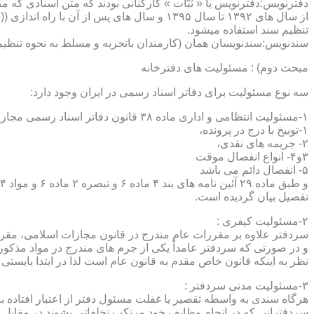
دفترنویس:دفترنویس یا « ثبّات » کارکنانی بودند که متن اسنادی که م
از سال های ۱۳۹۲ تا سال ۱۳۹۵ و سال های پس 
تنظیم سند استفاده میشود.
سندنویس:سندنویسان همان (کارمندان باتجربه و مسلط به نحوه تنظیم 
مبحث دوم) : مسئولیت های دفترخانه
سه نوع مسئولیت برای دفاتر اسناد رسمی در ایران وجود دارد:
۱-مسئولیت انتظامی و اداری ماده ۳۸ قانون دفاتر اسناد رسمی مجازات های انتظامی را برمی شمرد که ۵ درجه شامل :
۱-توبیخ با درج در پرونده،
۲- جریمه های نقدی،
۳و۴- انواع انفصال موقت
۵- انفصال دائم می باشد
تفصیل بیان گردیده است.
۲-مسئولیت کیفری :
سردفتر علاوه بر مقررات عام مندرج در قانون مجازات اسلامی، مقررات خاصی نیز در مواد ۱۰۰ و۱۰۱ و۱۰۲و ۳
و در صورتی که سردفتر عامداً یکی از جرم های مندرج در مواد مذک
نظر به اینکه قانون خاص مقدم به قانون عام است لذا در ابتدا بایستی
۳-مسئولیت مدنی سردفتر :
هرگاه سندی به واسطه تقصیر یا غفلت مسئول دفتر از اعتبار افتاده با
سردفترانی که در انجام وظایف خود مرتکب تخلفاتی بشوند در مقابل 