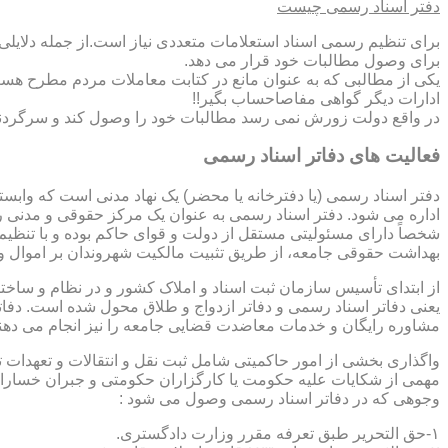
دفتر اسناد رسمی چیست
برای تنظیم رسمی اسناد استعلامات متعددی نیاز است.از جمله دلایل
برای وصول مطالبات خود قرار می دهد.
یکی از مطالبی که به عنوان مانع در کتابت معاملات مردم مطرح هست
ادارات دیگر گواهی مفاصاحساب بگیر!!
در واقع دولت زورش نمی رسد مطالبات خود را وصول کند و سرگردنه ر
فعالیت های دفاتر اسناد رسمی
دفتر اسناد رسمی (یا دفترخانه یا محضر) یک نهاد مدنی است که وابس
اداره می شود. دفتر اسناد رسمی به عنوان یک مرکز حقوقی و مدنی ر
شخصاً دارای مسئولیتی مستقل از دولت و قوای حاکم بوده و با تنظی
بهداشت حقوقی جامعه، از طریق تثبیت مالکیت شهروندان بر اموال و 
از ابتدای تأسیس سازمان ثبت اسناد و املاک کشور و در نظام و ساخت
یعنی دفاتر اسناد رسمی و دفاتر ازدواج و طلاق محول شده است. دفا
مشاوره رایگان و خدمات معاضدت قضایی جامعه را نیز انجام می دهن
واگذاری بخشی از امور حاکمیتی شامل ثبت نقل و انتقالات و تعهدا
مهمی از شکایات علیه حکومت یا کارگزاران حکومتی و جبران خسارات
وجوهی که در دفاتر اسناد رسمی وصول می شود :
۱-حق التحریر طبق تعرفه مقرر وزارت دادگستری.