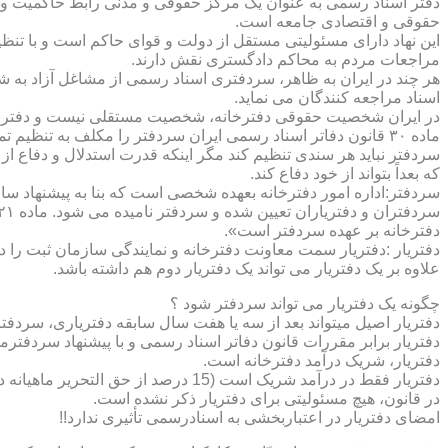
دفتر اسناد رسمی به عنوان یک مرکز حقوقی و مدنی رابط حاکمیت و ش
حقوقی و اقتصادی جامعه است.
این نهاد دارای مسئولیتی مستقل از دولت و قوای حاکم است و با تنظ
مراجعات مردم به محاکم دادگستری نقش دارند.
هر چند در ایران به ظاهر، سردفتری اسناد رسمی از مشاغل آزاد به شم
اسناد مراجعه کنندگان می نماید.
در ایران شخصیت حقوقی دفترخانه، شخصیت مستقلی نیست و دفترخان
ماده ۳۰ قانون دفاتر اسناد رسمی ایران سردفتر را مکلف به تنظ
سردفتر نباید هر سندی تنظیم کند مگر اینکه قدرت استدلال و دفاع از 
که بعداً بتواند از خود دفاع کند.
سردفتر:اداره امور دفترخانه بعهده شخصی است که بنا به پیشنهاد سا
دفترخانه بر عهده سردفتر است».
علاوه بر یک دفتریار می تواند یک دفتریار دوم هم داشته باشد.
چگونه یک دفتریار می تواند سردفتر شود ؟
دفتریار اصیل میتواند بعد از سه یا هفت سال سابقه دفتریاری، سردفتر
دفتریار برابر مقررات قانون دفاتر اسناد رسمی و با پیشنهاد سردفتر
دفتریار، شریک درآمد دفترخانه است.
دفتریار فقط در درآمد شریک است (15 درصد از حق التحریر ماهیانه دفترخانه )و در کار و مسئولیت و هزینه ها وضررها هیچ شراکتی ندارد.
در قانون، هیچ مسئولیتی برای دفتریار ذکر نشده است.
امضای دفتریار در اعتباربخشی به اسنادرسمی تأثیری ندارد!!