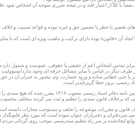
بعضاً یا کلاً از اعتبار افتد و در نتیجه ضرری متوجه آن اشخاص شود عل
ی تقصیر یا خطر یا تضمین حق و غیره نبوده و قواعد تسبیب و اتلاف ر
 ایجاد آن «قانون» بوده دارای ترکیب و ماهیت ویژه ای است که با سا
ابر تمامی اشخاص اعم از حقیقی یا حقوقی، عمومیت و شمول دارد.هی
 طرف دیگر در قیاس با سایر مشاغل حرفه ای وجود ندارد!مسؤولیت م
 یا حتی خطایی ساده و ورود خسارت، وی مجبور به جبران آن در حق 
د رسمی، بروز خطا گریزناپذیر است.
مبحث سوم): موانع موجود برای تنظیم اسناد رسمی مطابق ماده
رانی که برخلاف قانون سندی را تنظیم و ثبت می کردند متخلف محسوب
امی سردفتران و دفتریاران عنوان نموده است که مورد نظر قانونگذار 
انع ایجادشده بر سر راه تنظیم سندرسمی موجب روی گردانی مردم ا