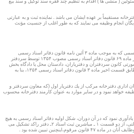
ئولین ( منشی ها ) اقدام به تنظیم چند فقره سند توکیل و سند بیع
 دفترخانه مستقیماً بر عهده ایشان می باشد . نماینده ثبت و به عبارتی
بایگان انجام وظیفه می نمایند که به طور اغلب از جنسیت مؤنث
یكی از مناصب بسیار مهم، خطیر و مورد بحث در حقوق مربوط به دفاتر اسناد رسمی، منصب دفتر یاری است. برخلاف سران دفاتر اسناد رسمی كه به موجب ماده ۳ آئین نامه قانون دفاتر اسناد رسمی
(اصلاحی ۲۷/۱۱/۱۳۶۰) به طور سراسری و عمومی، از طریق آگهی، امتحانات ورودی و اختبار، انتخاب گردیده یا به موجب اختیارات حاصله از ماده ۶۹ قانون دفاتر اسناد رسمی مصوب ۱۳۵۴ توسط سردفتر
شورتی كانون سردفتران و دفتریاران، دادستان محل یا دادگاه بخش
(حسب مورد) توسط سازمان ثبت اسناد و املاك كشور پیشنهاد و با ابلاغ ریاست قوه قضائیه به این سمت منصوب خواهند شد. دفتریاران، مطابق قسمت اخیر ماده ۳ قانون دفاتر اسناد رسمی ۱۳۵۴، بنا به
ازمان اداری دفترخانه مركب از یك دفتریار اول (كه معاون سردفتر و
وظیفه خواهد نمود و در سایر موارد به عنوان كارمند دفترخانه محسوب
ی اسناد مراجعان، به قانون ثبت اسناد مصوب سال ۱۲۹۰ شمسی بازمی گردد.باید یادآوری نمود كه در آن دوران، شكل اولیه دفاتر اسناد رسمی به هیچ
عنوان جنبه استقلالی نداشته است. مطابق قانون یاد شده، به منظور رسمیت دادن به اسناد قاطبه مردم، دوایر ثبت اسناد به عنوان نهادی دولتی، از دو قسمت ۱ ـ مباشرین ثبت اسناد ۲ـ دفتر راكد تشكیل می
ینچنین تبیین شده بود .