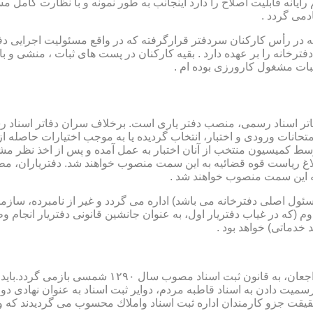
رایانه قابلیت اصلاح را دارد اینجانب به طور نمونه و با نظارت کامل مس
دمی گردد .
ار می باشد که در رأس کارکنان سردفتر قرارگرفته که در واقع مسئولیت اجرایی
فترخانه را بر عهده دارد . بقیه کارکنان در پست های ثبات ، منشی و 
بات مشغول کارورزی بوده ام .
توسط كمیسیون منتخب از آنان اختبار به عمل آمده و پس از اخذ نظر م
به این سمت منصوب خواهند شد .
 (كه مسئول اصلی دفترخانه می باشد) اداره می گردد و غیر از نامبرده، س
وم (كه در غیاب دفتریار اول، به عنوان جانشین قانونی دفتریار انجام 
 خدماتی) خواهد بود .
نطفه اولیه و ابتدایی شكل گیری مركزیتی جهت ثبت رسم
ن اداره ثبت اسناد واملاك محسوب می گردیدند كه وظایف آنان در ماده ۴۷ قانون مرقوم،ا