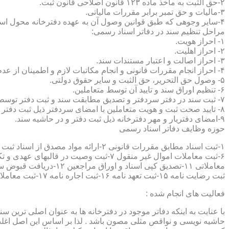
۲-حق الثبت به ماخذ ماده ۱۲۳ قانون اصلاحی قانون ثبت.
۳-مالیات و حق تمبر برابر مقررات مالیاتی.
۴-سایر وجوهی که طبق قوانین وصول آن به عهده دفترخانه محول است.
مراحل تنظیم سند در دفاتر اسناد رسمی:
۱- احراز هویت.
۲- احراز اهلیت.
۳- احراز اصالت و اعتبار مستندات سند.
۴- احراز انجام مقررات قانونی و انجام مکاتبات لازم و اطمینان از عدم منع قانونی تنظیم سند.
۵- وصول حق التحریر، حق الثبت و سایر حقوق دولتی.
۶- تنظیم اوراق سند و تایید آن توسط متعاملین.
۷- ثبت سند در دفتر سردفتر و تصدیق مطابقت سند و ثبت دفتر توسط متعاملین.
۸- تایید صحت ثبت و هویت متعاملین با امضای سردفتر ذیل ثبت دفتر و حاشیه سند.
۹-امضای دفتریار و مهر دفترخانه ذیل ثبت دفتر و در حاشیه سند.
حوزه وظایف دفاتر اسناد رسمی
ثبت رضایت نامه ۱۵-ثبت تعهد نامه ۱۶-ثبت اجاره نامه ۱۷-ثبت معاملات سرقفلی ۱۸-ثبت وقف نامه و اسناد موقوفه ۱۹-ثبت اسناد ضمانت نامه ۲۰-صدور اجرائیه ۲۱-ثبت نکاح ۲۲-ثبت طلاق
فعالیت های انجام شده :
با عنایت به اینکه دفاتر موجود در دفترخانه ها به عنوان اصلی ترین 
حاشیه نویسی و نواقص مثلی مصون باشد . لذا بر اساس این اصل اغلب دفت