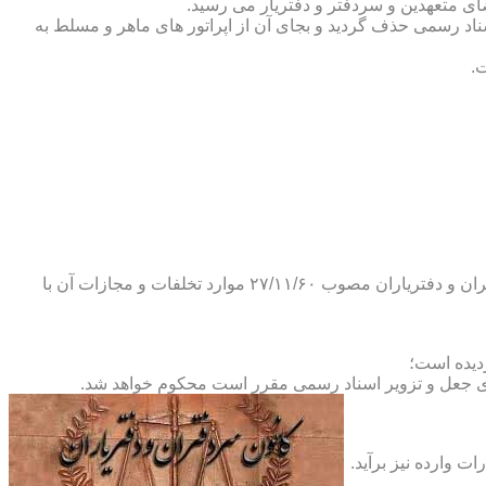
ضای متعهدین و سردفتر و دفتریار می رسید.
یلات دفاتر اسناد رسمی حذف گردید و بجای آن از اپراتور های ماهر و مسلط به
.
و طبق ماده ۲۹ آئین نامه های بند ۴ ماده ۶ و تبصره ۲ ماده ۶ و مواد ۱۴- ۱۷-۱۹-۲۰-۲۴-۲۸-۳۷ و ۵۳ قانون دفاتر اسناد رسمی و کانون سردفتران و دفتریاران مصوب ۲۷/۱۱/۶۰ موارد تخلفات و مجازات آن با
ای جعل و تزویر اسناد رسمی مقرر است محکوم خواهد شد.
ت وارده نیز برآید.