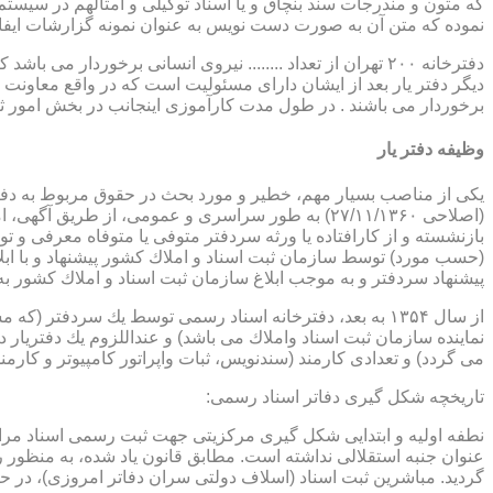
که متون و مندرجات سند بنچاق و یا اسناد توکیلی و امثالهم در سیستم 
نموده که متن آن به صورت دست نویس به عنوان نمونه گزارشات ایفا
دفترخانه ۲۰۰ تهران از تعداد ........ نیروی انسانی برخورد
دیگر دفتر یار بعد از ایشان دارای مسئولیت است که در واقع معاونت د
برخوردار می باشند . در طول مدت کارآموزی اینجانب در بخش امور ث
وظیفه دفتر یار
بازنشسته و از كارافتاده یا ورثه سردفتر متوفی یا متوفاه معرفی و 
پیشنهاد سردفتر و به موجب ابلاغ سازمان ثبت اسناد و املاك كشور 
از سال ۱۳۵۴ به بعد، دفترخانه اسناد رسمی توسط یك سردفتر
نماینده سازمان ثبت اسناد واملاك می باشد) و عنداللزوم یك دفتریار د
می گردد) و تعدادی كارمند (سندنویس، ثبات واپراتور كامپیوتر و كارمند
تاریخچه شكل گیری دفاتر اسناد رسمی:
گردید. مباشرین ثبت اسناد (اسلاف دولتی سران دفاتر امروزی)، در حقیقت جزو كارمندا