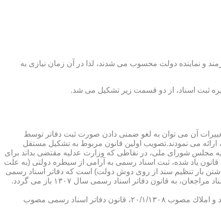
رمند و نماینده دولت محسوب می شدند، لذا در آن زمان نیازی به
پدیدار ساخت كه از عمده ترین تغییرات آن می توان به لغو ضمنی دادن صورت ثبت دفاتر توسط
ارائه می نمودند.تصویب اولین قانون مربوط به تشكیل مستقل
۱۳۰۷ باز می گردد. مطابق ماده ۱ قانون تشكیل دفاتر اسناد رسمی مصوب ۱۳/۱۱/۱۳۰۷ كمیسیون عدلیه مجلس شورای ملی، در نقاطی كه وزارت عدلیه مقتضی بداند برای
قانون یاد شده، ثبت اسناد رسمی به آرامی از سیطره دولتی (به علت
اشتن بار تنظیم سند از روی دوش دولت) است كه دفاتر اسناد رسمی
شكل می گیرد، علی رغم اینكه صلاحیت دفاتر در آن زمان محلی بوده است. به عبارت دیگر اولین اقدام مربوط به خصوصی سازی تنظیم اسناد مراجعان، به قانون دفاتر اسناد رسمی سال ۱۳۰۷ باز می گردد.
در آن زمان، هر دفتر اسناد رسمی مركب از یك نفر صاحب دفتر و لااقل یك نفر نماینده اداره ثبت اسناد بوده است. با تصویب قانون ثبت اسناد و املاك مصوب ۲۰/۱/۱۳۰۸، قانون دفاتر اسناد رسمی مصوب