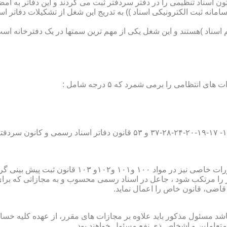
تون اسناد تنظیمی را در دفتر سردفتر ثبت می کردند و این دفاتر به ام
از آن با راه اندازی ((سامانه ثبت الکترونیکی اسناد )) به تدریج این شغل از تشک
اسناد )هستند و این شغل یکی از مهم ترین سمتها در یک دفترخانه است
۱۰ قانون ثبت پیش بینی گردیده است؛
ور را مرتکب شود ، جاعل در اسناد رسمی محسوب و به مجازاتی که بر
 قاضی، قانون خاص را اعمال نماید.
شد مسئول مذکور باید علاوه بر مجازات های مقرر، از عهده کلیه خسارا
متعاملین و اشخاص ذی نفع مسئول خواهند بود .