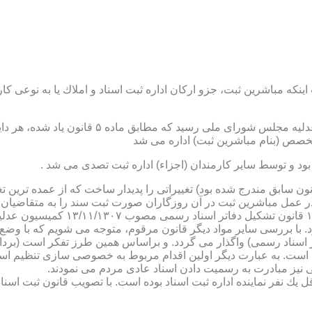
نكه مباشرین ثبت، جزو اركان اداره ثبت اسناد و املاك یا به نوعی كا
ن یاد شده، در شرح وظائف مباشرین ثبت (آنچه كه در ماده ۴۷ قانون سابق مندرج شده بود) تغییراتی را 
 عمل مباشرین ثبت در آن روزگاران صورت ثبت سند را به متقاضیان، 
دفترخانه های اسناد رسمی، به سال 
. با بررسی سایر مواد دیگر قانون مرقوم، متوجه می شویم كه با وضع 
ر اسناد رسمی) واگذار می گردد. و براساس همین طرز تفكر است (برد
ی نیز مبادرت به رسمیت دادن اسناد عادی مردم می نمودند.