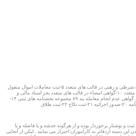
۱-ثبت اسناد مطابق مقررات قانونی ۲-ارائه مواد مصدق از اسناد ثبت شده ۳-تصدیق صحت امضاء،قبول و حفظ اسناد امانتی ۴-ثبت معاملات شرطی و رهنی در قالب های متعدد ۵-ثبت معاملات اموال منقول
۶-ثبت معاملات اموال غیر منقول ۷-ثبت وصیت در قالبهای عهدی و تکمیلی ۸-ثبت اقرارنامه در قالب های متعدد ۹-ثبت وکالت در قالب های متعدد ۱۰-گواهی امضاء در قالب های متعدد بجز اسناد مالی و
معاملاتی ۱۱-تصدیق کپی اسناد و اوراق مراجعین ۱۲-دریافت قبوض سپرده مستاجرین در قالب بند ۵۲ مجموعه بخشنامه های ثبتی ۱۳-صدور گواهی عدم انجام معامله بند ۸۹ مجموعه بخشنامه های ثبتی ۱۴-
ت و نوشتار برخوردار بوده و از هرگونه خدشه و یا فاصله و یا
ین دسته ازدفاتر به کارآموزان احتراز می نمایند . لیکن از آنجایی