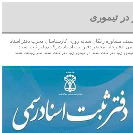
در تیموری
باسی- با تخفیف مشاوره رايگان شبانه روزی کارشناسان مجرب دفتر اسناد
می, دفترخانه,محضر,دفتر ثبت اسناد شرکت,دفتر ثبت اسناد
تیموری,دفتر ثبت سند در تیموری,دفتر ثبت سند منزل,ثبت سند