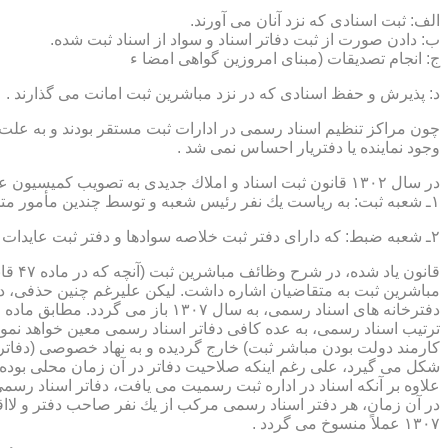
الف: ثبت اسنادی كه نزد آنان می آورند.
ب: دادن صورت از ثبت دفاتر اسناد و سواد از اسناد ثبت شده.
ج: انجام تصدیقات (مبنای امروزین گواهی امضا ء
د: پذیرش و حفظ اسنادی كه در نزد مباشرین ثبت امانت می گذارند .
چون مراكز تنظیم اسناد رسمی در ادارات ثبت مستقر بودند و به علت ای
وجود نماینده یا دفتریار احساس نمی شد .
در سال ۱۳۰۲ قانون ثبت اسناد و املاك جدیدی به تصویب كمیسیون عدلیه مجلس شورای ملی رسید كه مطابق ماده ۵ قانون یاد شده، هر دایره ثبت اسناد، از دو قسمت زیر تشكیل می شد.
۱ـ شعبه ثبت: به ریاست یك نفر رئیس شعبه و توسط چندین مأمور متخصص (بنام مباشرین ثبت) اداره می شد
۲ـ شعبه ضبط: كه دارای دفتر ثبت خلاصه سوادها و دفتر ثبت عایدات بود و توسط سایر كارمندان (اجزاء) اداره ثبت تصدی می شد .
قانو
مباشرین ثبت به متقاضیان اشاره داشت. لیكن علیرغم چنین حذفی، در
ترتیب اسناد رسمی، به عده كافی دفاتر اسناد رسمی معین خواهد نمود
كارمند دولت بودن مباشر ثبت) خارج گردیده و به نهاد خصوصی (دفات
علاوه بر آنكه اسناد در اداره ثبت رسمیت می یافت، دفاتر اسناد رسم
۱۳۰۷ عملاً منسوخ می گردد .