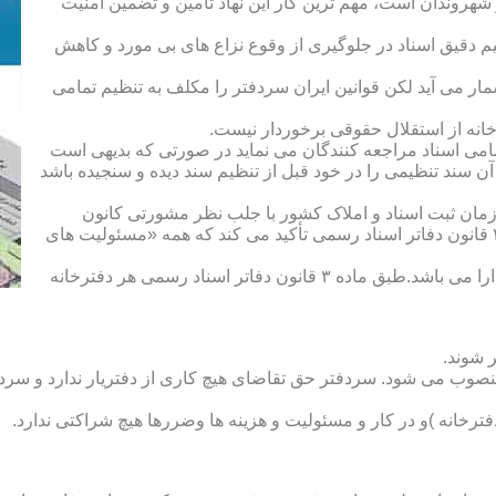
هروندان است، مهم ترین کار این نهاد تأمین و تضمین امنیت
یم دقیق اسناد در جلوگیری از وقوع نزاع های بی مورد و کاهش
ار می آید لکن قوانین ایران سردفتر را مکلف به تنظیم تمامی
ه از استقلال حقوقی برخوردار نیست.
یم تمامی اسناد مراجعه کنندگان می نماید در صورتی که بدیهی است
آن سند تنظیمی را در خود قبل از تنظیم سند دیده و سنجیده باشد
زمان ثبت اسناد و املاک کشور با جلب نظر مشورتی کانون
سردفتران و دفتریاران تعیین شده و سردفتر نامیده می شود. ماده ۲۱ قانون دفاتر اسناد رسمی تأکید می کند که همه «مسئولیت های
دفتریار :دفتریار سمت معاونت دفترخانه و نمایندگی سازمان ثبت را دارا می باشد.طبق ماده ۳ قانون دفاتر اسناد رسمی هر دفترخانه
 شوند.
منصوب می شود. سردفتر حق تقاضای هیچ کاری از دفتریار ندارد و سردف