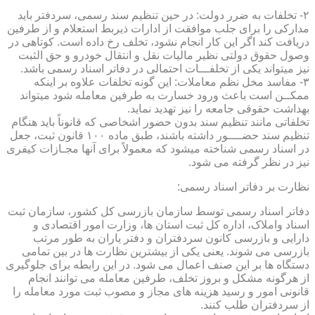
۲- تخلفات به ضرر دولت: در حین تنظیم سند رسمی، سردفتر باید
مدارکی را برای جلب موافقت از ادارات ذیربط استعلام و از طرفین
دریافت کند اگر این کار انجام نشود، تخلف رخ داده است. کوتاهی در
وصول حقوق دولتی نظیر مالیات نقل و انتقال خودرو و حق الثبت
نیز میتواند یکی از تخلفـــات احتمالی در دفاتر اسناد رسمی باشد.
۳- مفاسد مخل نظم معاملات: این گونه تخلفات علاوه بر اینکه
ممکــن است باعث ورود خسارت به طرفین معامله شود میتواند
بهداشت حقوقی جامعه را نیز تهدید نماید.
تخلفاتی مانند تنظیم سند بدون حضور اشخاصی که قانوناً باید هنگام
تنظیم سند حضــــور داشته باشند، طبق ماده ۱۰۰ قانون ثبت، جعل
در اسناد رسمی شناخته میشود که معمولاً برای آنها مجـازات کیفری
نیز در نظر گرفته می شود.
نظارت بر دفاتر اسناد رسمی:
دفاتر اسناد رسمی توسط سازمان بازرسی کل کشور، سازمان ثبت
اسناد واملاک، اداره کل ثبت استان ها، وزارت امور اقتصادی و
دارایی و بازرسی کانون سردفتران و دفتر یاران به طور مرتب
بازرسی می شوند. یعنی یکی از بیشترین نظارت ها در بین تمامی
دستگاه ها بر این صنف اعمال می شود. در این رابطه برای جلوگیری
از هرگونه مشکل و بروز تخلف، طرفین معامله می توانند انجام
قانونی امور و رسید هزینه های مجاز و مصوب ثبت مورد معامله را
از سردفتران طلب کنند.