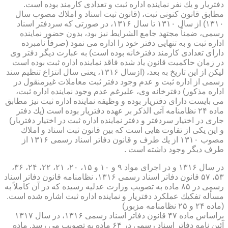
دفتریار و یك نفر نماینده اداره ثبت و تعدادی كارمند بوده است.
مطابق قانون كنونی ثبت، (قانون ثبت اسناد و املاك مصوب سال
۱۳۱۰) از سال ۱۳۱۰ تا سال ۱۳۱۶، در صورتی كه سردفتر اسناد
رسمی، ضمناً مجتهد جامع الشرایط نیز بود، بدون حضور نماینده
اداره ثبت و به تنهایی دفتر خود را اداره می نمود (صرفاً نامبرده
دارای تعدادی كارمند دفترخانه بوده است) به عبارت دیگر دفتر وی
در زمان حاكمیت قانون یاد شده فاقد نماینده اداره ثبت بوده است
لیكن از این تاریخ به بعد، (ازسال ۱۳۱۶، یعنی سال انتزاع تنظیم سند
رسمی از اداره ثبت و عدم وجود دفتر ثبت معاملات غیرمنقول در
اداره مذكور) دفترخانه وی، علیرغم عدم وجود نماینده اداره ثبت،
می بایست دارای دفتریار بوده و وظیفه نماینده اداره ثبت نیز مطابق
ماده ۲۴ نظامنامه آتی الذكر بر عهده دفتریار بوده است (یك دفتر
جاری در اختیار سردفتر و دفتر نماینده اداره ثبت در اختیار دفتریار)
و این یكی از تفاوت هایی است كه بین قانون ثبت اسناد و املاك
مصوب ۱۳۱۰ از یك طرف و قانون دفاتر اسناد رسمی ۱۳۱۶ از
طرف دیگر وجود داشته است .
در سال ۱۳۱۶ و در اجرای مواد ۹ و ۱۰ و ۱۵، ۲۰، ۲۱، ۲۲، ۲۴، ۳۶،
۵۳، ۵۷ قانون دفاتر اسناد رسمی ۱۳۱۶، نظامنامه قانون دفاتر اسناد
رسمی در ۸۵ ماده به تصویب وزارت عدلیه رسیده كه در آن كاملاً به
مسأله تفكیك عملكرد دفتریار و نماینده اداره ثبت اشاره شده است.
(ماده ۲۴ و ۲۵ نظامنامه مزبور)
براساس ماده ۴۷ قانون دفاتر اسناد رسمی ۱۳۱۶، در سال ۱۳۱۷
آئین نامه دفاتر اسناد رسمی در ۶۴ ماده به تصویب می رسد. ماده