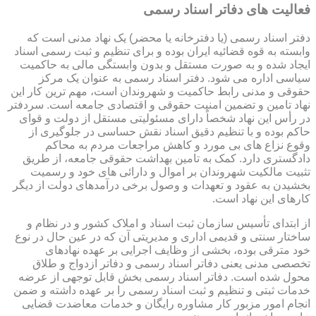
فعالیت های دفاتر اسناد رسمی
دفتر اسناد رسمی (یا دفترخانه یا محضر) یک نهاد مدنی است که
وابسته به قوه قضائیه ایران بوده و برای تنظیم و ثبت رسمی اسناد
ایجاد شده و به صورت مستقل و بدون وابستگی مالی به حاکمیت
سیاسی اداره می شود. دفتر اسناد رسمی به عنوان یک مرکز
حقوقی و مدنی رابط حاکمیت و شهروندان است، مهم ترین کار این
نهاد تامین و تضمین امنیت حقوقی و اقتصادی جامعه است. سردفتر
در رأس این نهاد شخصاً دارای مسئولیتی مستقل از دولت و قوای
حاکم بوده و با تنظیم دقیق اسناد نقش حساسی در جلوگیری از
وقوع نزاع های بی مورد و کاهش مراجعات مردم به محاکم
دادگستری دارد. کمک به تامین بهداشت حقوقی جامعه، از طریق
تثبیت مالکیت شهروندان بر اموال و دارائی های خود و رسمیت
بخشیدن به عقود و تعهدات و وصول برخی درآمدهای دولت از دیگر
کارهای این نهاد است.
از ابتدای تأسیس سازمان ثبت اسناد و املاک کشور و در نظام و
ساختار سنتی و قدیمی اداری و مدیریتی آن که در عین حال در نوع
خود مترقی بوده، بخشی از وظایف اجرایی بر عهده نهادهای
تخصصی مدنی یعنی دفاتر اسناد رسمی و دفاتر ازدواج و طلاق
محول شده است. دفاتر اسناد رسمی بخش قابل توجهی از عرضه
خدمات ثبتی و تنظیم و ثبت اسناد رسمی را بر عهده داشته و ضمن
انجام امور مزبور کار مشاوره رایگان و خدمات معاضدت قضایی