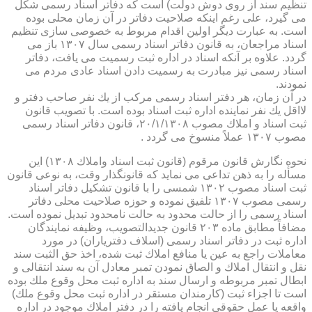
تنظیم سند از روی دوش دولت) است كه دفاتر اسناد رسمی شكل
می گیرد، علی رغم اینكه صلاحیت دفاتر در آن زمان محلی بوده
است. به عبارت دیگر اولین اقدام مربوط به خصوصی سازی تنظیم
اسناد مراجعان، به قانون دفاتر اسناد رسمی سال ۱۳۰۷ باز می
گردد. علاوه بر آنكه اسناد در اداره ثبت رسمیت می یافت، دفاتر
اسناد رسمی نیز مبادرت به رسمیت دادن اسناد عادی مردم می
نمودند.
در آن زمان، هر دفتر اسناد رسمی مركب از یك نفر صاحب دفتر و
لااقل یك نفر نماینده اداره ثبت اسناد بوده است. با تصویب قانون
ثبت اسناد و املاك مصوب ۲۰/۱/۱۳۰۸، قانون دفاتر اسناد رسمی
مصوب ۱۳۰۷ عملاً منسوخ می گردد .
نحوه نگارش قانون مرقوم (قانون ثبت اسناد واملاك ۱۳۰۸) این
مسأله را به ذهن تداعی می نماید كه قانونگذار وقت، به نوعی قانون
ثبت اسناد مصوب ۱۳۰۲ شمسی را با قانون تشكیل دفاتر اسناد
رسمی مصوب ۱۳۰۷ تلفیق نموده و حوزه صلاحیت محلی دفاتر
اسناد رسمی را از حالت محدود به حالت نامحدود تبدیل نموده است.
مضافاً مطابق ماده ۲۰۳ قانون جدیدالتصویب، وظیفه نمایندگان
اداره ثبت در دفاتر اسناد رسمی (اسلاف دفتریاران) در مورد
معاملات راجع به عین یا منافع املاك ثبت شده، اخذ حق الثبت سند
نقل و انتقال املاك و الصاق نمودن تمبر معادل آن به سند انتقالی و
ابطال تمبر مربوطه و ارسال سند به اداره ثبت محل وقوع ملك بوده
است تا اجزاء ثبت (كارمندان مستقر در اداره ثبت محل وقوع ملك)
واقعه یا عمل حقوقی انجام یافته را در دفتر املاك موجود در اداره