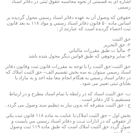
اشاره ای به قسمتی از نحوه محاسبه حقوق ثبتی در دفاتر اسناد
رسمی
حقوقي كه وصول آن به عهده دفاتر اسناد رسمي محول گرديده بر
اساس ماده ۵۰ قانون دفاتر اسناد رسمي و مواد ۱۱۸ به بعد قانون
ثبت احصاء گرديده است كه عبارتند از :
حق الثبت
۲- حق التحرير
۳- ماليا ت طبق مقررات مالياتي
۴- ساير وجوهي كه طبق قوانين ديگر محول شده باشد
حق الثبت:حق الثبت را با توجه به مقررات قانون ثبت وقانون دفاتر
اسناد رسمي ميتوان به سه بخش تقسيم الف– حق الثبت املاك كه
در دفاتر اسناد رسمي به هنگام انجام معا مله اخذ و به مازاد يا
بقاياي ثبتی تعبیر می شود .
ب- حق الثبت اسناد كه در رابطه با تمام اسناد مطرح و در ارتباط
مستقيم با كار دفاتر است .
ج - حق الثبت متفرقه كه بدون نياز به تنظیم سند وصول می گردد .
بخش اول – حق الثبت املاک:با عنايت به ماده ۱۱۸ قانون ثبت يكي
از حقوقي كه در ادارات ثبـت و دفاتر اسناد رسمي مي بايست و
صول گردد حق الثبت املاك است كه طبق ماده ۱۱۹ ثبت وصول
مي گردد.