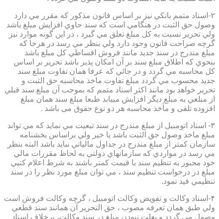
۲-اسناد متمم بانكي نيز بر اساس قانون مذكور كه مقرر مي دارد
وصول حق الثبت در هنگامي است كه سند حاوي افزايش مبلغ باشد
ولي تحرير نسبت به كل مبلغ تعلق مي گيرد ، در اين گونه موارد نيز
گرچه صراحت قانون وجود دارد ولي بنظر مي رسد در هرجا كه
مبلغ مندرج در سند جديد مانند فروش اقساطي كل مبلغ باشد
بنحوي كه اطلاق مبلغ سند بر آن امكان پذير باشد تحرير بر اساس
كل محاسبه مي گردد و در جائي كه عرفا همان تفاوت مبلغ سند
جديد محسوب مي گردد مبلغ تفاوت ماخذ محاسبه حق الثبت و
تحرير خواهد بود مانند اكثر اسناد متمم كه بموجب آن مبلغ سند قبلي
از مبلغي به مبلغ ديگر افزايش مييابد طبعا مبلغ سند همان مبلغ
افزوده تلقی و مأخذ محاسبه هر دو نوع حقوق می باشد .
۳- اسناد اتومبيل از مبلغ مندرج در سند تبعيت مي نمايد كه مي تواند
مبلغ ماخذ وصول حق الثبت باشد يا خير ولي براساس بخشنامه
سازمان كمتر از مبلغ مندرج در جداول مالياتي نبايد باشد البته بنظر
مي رسد در مواردي كه سازمانهاي دولتي به لحاظ مقررات مالي
خود مجبور به تنظيم سند با قيمت كمتر باشند به شرط اعلام كتبي
مبلغ در درخواست تنظيم سند ، مي توان مبلغ مورد نظر را در سند
تنظيمي قيد نمود.
۴-اسناد وكالت و تفويض وكالت اتومبيل ، گرچه وكالت فروش است
ولي طبق همان تعرفه مصوب ، حق التحرير آن همانند سند قطعي
وصول مي گردد و بعلت نبودن مبلغ در سند وكالت، برخلاف اسناد