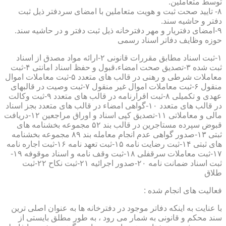
توسط متعاملین.
۸- تایید صحت ثبت و هویت متعاملین با امضای سردفتر ذیل ثبت
دفتر و حاشیه سند.
۹-امضای دفتریار و مهر دفترخانه ذیل ثبت دفتر و در حاشیه سند.
حوزه وظایف دفاتر اسناد رسمی
۱-ثبت اسناد مطابق مقررات قانونی ۲-ارائه مواد مصدق از اسناد
ثبت شده ۳-تصدیق صحت امضاء،قبول و حفظ اسناد امانتی ۴-ثبت
معاملات شرطی و رهنی در قالب های متعدد ۵-ثبت معاملات اموال
منقول ۶-ثبت معاملات اموال غیر منقول ۷-ثبت وصیت در قالبهای
عهدی و تکمیلی ۸-ثبت اقرارنامه در قالب های متعدد ۹-ثبت وکالت
در قالب های متعدد ۱۰-گواهی امضاء در قالب های متعدد بجز اسناد
مالی و معاملاتی ۱۱-تصدیق کپی اسناد و اوراق مراجعین ۱۲-دریافت
قبوض سپرده مستاجرین در قالب بند ۵۲ مجموعه بخشنامه های
ثبتی ۱۳-صدور گواهی عدم انجام معامله بند ۸۹ مجموعه بخشنامه
های ثبتی ۱۴-ثبت رضایت نامه ۱۵-ثبت تعهد نامه ۱۶-ثبت اجاره نامه
۱۷-ثبت معاملات سرقفلی ۱۸-ثبت وقف نامه و اسناد موقوفه ۱۹-
ثبت اسناد ضمانت نامه ۲۰-صدور اجرائیه ۲۱-ثبت نکاح ۲۲-ثبت
طلاق
فعالیت های انجام شده :
با عنایت به اینکه دفاتر موجود در دفترخانه ها به عنوان اصلی ترین
سند محکم و قانونی به شمار می رود ، به طور مطلق بایستی از