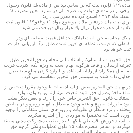
ماده ۱۱۹ قانون ثبت كه بر اساس بند س از ماده يك قانون وصول
برخي از درآمدهاي دولت و مصرف آن در موارد معين مصوب ۲۸
اسفند ماه ۷۳ ۱۳ اصلاح گرديده مقرر مي دارد:
براي ثبت ملك دردفتر املاك موضوع مواد ۱۱ و۱۲و۱۱۹ قانون ثبت
كلا به ازاء هر ده هزار ريال يك هزار ريال دريافت مي شود .
ملاك محاسبه حق الثبت املاك، حد اقل قيمت منطقه اي ودر
نقاطي كه قيمت منطقه اي تعيين نشده طبق برگ ارزيابي ادارات
ثبت خواهد بود .
حق التحرير اسناد مالي:در اسناد مالي محاسبه حق التحرير طبق
تعرفه ارسالي و فاقد هرگونه ابهام است به ويژه آنكه اكثريت قريب
به اتفاق همكاران از رايانه استفاده و با وارد كردن مبلغ سند طبق
جداول داده شده به سيستم حق التحرير محاسبه مي گردد .
در نهايت حق التحرير بعض از اسناد به لحاظ وجود مقررات خاص از
مبلغ ماخذ وصول حق الثبت تبعيت نمينمايند ويا بعنوان موارد
استنائات قانوني حق التحرير خاص خود را دارند و بعض ديگر بعلت
نبود مقررات صريح و عدم وجود مصداق با ابهام روبرو و در مناطق
مختلف و نزد همكاران نظريات و رويه هاي عملي متفاوتي را بوجود
آورده است كه مختصرا به مواردي از آن اشاره ميگردد :
۱- اسناد فروش اقساطي بانكها كه در تعقيب مشاركت مدني منعقد
ميگردد بر اساس تبصره ماده ۱۵ قاون عمليات بانكي گرچه حق
الثبت نسبت به مابه التفاوت دو سند وصول مي گردد .