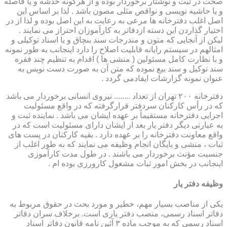
صحت در ثبت و نوشتار برخوردار بوده و از هرگونه خدشه و یا فاصله
و یا حاشیه نویسی و نواقص مثلی مصون باشد . لذا بر اساس این
اصل اغلب دفترخانه ها مرعی به رعایت به این اصل بوده و لذا از در
اختیار گذاردن این دسته ازدفاتر به کارآموزان احتراز می نمایند .
لیکن از آنجایی که متون و مندرجات سند بنچاق و یا اسناد توکیلی و
امثالهم در سیستم رایانه قابلیت اصلاح را دارد اینجانب به طور نمونه
و با نظارت کامل مسئولین ( منشی ها ) اقدام به تنظیم چند فقره
سند توکیل و سند بیع نموده که متن آن به صورت دست نویس به
عنوان نمونه گزارشات ایفادمی گردد .
دفترخانه ۲۰۰ تهران از تعداد ........ نیروی انسانی برخوردار می باشد
که در رأس کارکنان سردفتر قرارگرفته که در واقع مسئولیت
اجرایی دفترخانه مستقیماً بر عهده ایشان می باشد . نماینده ثبت و
به عبارتی دیگر دفتر یار بعد از ایشان دارای مسئولیت است که در
واقع معاونت دفترخانه را بر عهده دارد . بقیه کارکنان در پست های
ثبات ، منشی و بایگان انجام وظیفه می نمایند که به طور اغلب از
جنسیت مؤنث برخوردار می باشند . در طول مدت کارآموزی
اینجانب در بخش امور ثبات مشغول کارورزی بوده ام .
وظیفه دفتر یار
یكی از مناصب بسیار مهم، خطیر و مورد بحث در حقوق مربوط به
دفاتر اسناد رسمی، منصب دفتر یاری است. برخلاف سران دفاتر
اسناد رسمی كه به موجب ماده ۳ آئین نامه قانون دفاتر اسناد