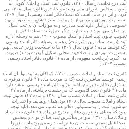
ثبت درج نمایند.در سال ۱۳۱۰، قانون ثبت اسناد و املاك كنونی به
تصویب مجلس شورای ملی رسیده و جانشین قانون سال ۱۳۰۸ می
گردد و این در حالی است كه عملاً دفاتر اسناد رسمی از سال ۱۳۰۷
به صورت موردی و محلی از اداره ثبت منتزع شده و به صورت نهاد
خصوصی در كنار اداره ثبت مبادرت و به موازات آن به ثبت اسناد
مراجعان می نمودند. به عبارت دیگر عمل ثبت اسناد تا قبل از
تصویب قانون ثبت اسناد و املاك مصوب ۱۳۱۰، هم به وسیله اداره
ثبت (توسط مباشرین دفتر ثبت) و هم به وسیله دفاتر اسناد رسمی
(كه توسط ماده ۱ قانون سال ۱۳۰۷ بنا به صلاحدید وزیر عدلیه، آنهم
به صورت موردی و با صلاحیت محلی تشكیل گردیده بودند) صورت
می گیرد. (برداشت مفهومی از ماده ۱۱ قانون دفاتر اسناد رسمی
مصوب ۱۳۰۷ )
قانون ثبت اسناد و املاك مصوب ۱۳۱۰، كماكان به ثبت توأمان اسناد
رسمی توسط مباشرین ثبت (كه به موجب ماده ۴۹ قانون مرقوم به
مسئولین دفاتر تغییر نام یافته اند) و دفاتر اسناد رسمی اعتقاد دارد.
ماده ۴۹ قانون جدیدالتصویب كه در حقیقت برداشتی از ماده ۴۷
قانون ثبت اسناد و املاك مصوب سال ۱۲۹۰ و ماده ۱۴۲ قانون ثبت
اسناد و املاك مصوب سال ۱۳۰۸ بود، همان وظایف و اختیارات
مباشرین ثبت را به مسئولین دفاتر هم تعمیم می دهد. (باید توجه
نمود كه معنای مسئولین دفاتر، مندرج در ماده ۴۹ قانون ثبت اسناد
واملاك سال ۱۳۱۰، بدواً بر مباشرین ثبت صادق بوده و همچنین
بعدها قابل تعمیم به صاحبان دفاتر اسناد رسمی بوده است) زیرا
همان قانونگذار در مواد ۸۱ و ۹۱ قانون ثبت اسناد و املاك مصوب