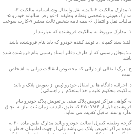
۱-مدارک مالکیت ۲-تائیدیه نقل وانتقال وشناسنامه مالکیت ۳-
مدارک هویتی وشخصی ونظام وظیفه ۴-عوارض سالیانه خودرو ۵-
مالیات نقل و انتقال ۶- بیمه نامه شخص ثالث معتبر ۷-کارت سوخت
۱- مدارک مربوط به مالکیت فروشنده که عبارتند از
الف: سند کمپانی یا تولید کننده خودرو که باید بنام فروشنده باشد
ب: بنچاق رسمی که از طرف دفاتر اسناد رسمی بنام فروشنده شده
باشد
ج : برگ انتقالی از دارائی که مخصوص انتقالات دولتی به اشخاص
است
د: اجرائیه دادگاه ها بر انتقال خودرو (پس از تعویض پلاک و تائید
مالکیت محکوم علیه واخذ استعلام از راهنمائی )
ه- گواهی مراکز تعویض پلاک مبنی بر تعویض پلاک خودرو بنام
فروشنده قبل از ۲۳/۰۷/۸۴ که طبق تائید سازمان ثبت نیاز به بنچاق
ندارد و سند ماقبل کفایت می نماید.
گرچه وظیفه کنترل اصالت خودرو وتائید مدارک طبق ماده ۲۰ به
عهده مراکز تعویض پلاک می باشد ولی از جهت اطمینان خاطر و