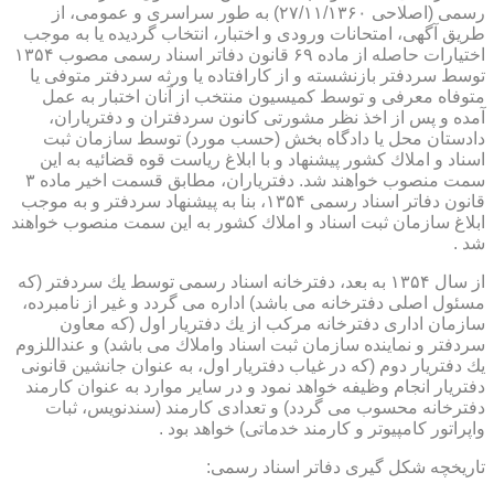
رسمی (اصلاحی ۲۷/۱۱/۱۳۶۰) به طور سراسری و عمومی، از
طریق آگهی، امتحانات ورودی و اختبار، انتخاب گردیده یا به موجب
اختیارات حاصله از ماده ۶۹ قانون دفاتر اسناد رسمی مصوب ۱۳۵۴
توسط سردفتر بازنشسته و از كارافتاده یا ورثه سردفتر متوفی یا
متوفاه معرفی و توسط كمیسیون منتخب از آنان اختبار به عمل
آمده و پس از اخذ نظر مشورتی كانون سردفتران و دفتریاران،
دادستان محل یا دادگاه بخش (حسب مورد) توسط سازمان ثبت
اسناد و املاك كشور پیشنهاد و با ابلاغ ریاست قوه قضائیه به این
سمت منصوب خواهند شد. دفتریاران، مطابق قسمت اخیر ماده ۳
قانون دفاتر اسناد رسمی ۱۳۵۴، بنا به پیشنهاد سردفتر و به موجب
ابلاغ سازمان ثبت اسناد و املاك كشور به این سمت منصوب خواهند
شد .
از سال ۱۳۵۴ به بعد، دفترخانه اسناد رسمی توسط یك سردفتر (كه
مسئول اصلی دفترخانه می باشد) اداره می گردد و غیر از نامبرده،
سازمان اداری دفترخانه مركب از یك دفتریار اول (كه معاون
سردفتر و نماینده سازمان ثبت اسناد واملاك می باشد) و عنداللزوم
یك دفتریار دوم (كه در غیاب دفتریار اول، به عنوان جانشین قانونی
دفتریار انجام وظیفه خواهد نمود و در سایر موارد به عنوان كارمند
دفترخانه محسوب می گردد) و تعدادی كارمند (سندنویس، ثبات
واپراتور كامپیوتر و كارمند خدماتی) خواهد بود .
تاریخچه شكل گیری دفاتر اسناد رسمی: