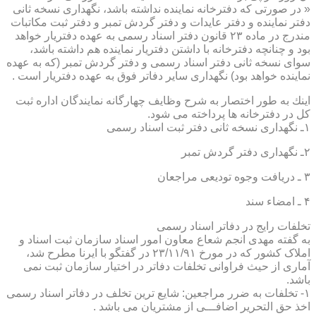
« در صورتی كه دفترخانه نماینده نداشته باشد، نگهداری نسخه ثانی
دفتر نماینده و دفتر عایدات و دفتر گردش تمبر و دفتر ثبت مكاتبات
مندرج در ماده ۲۳ قانون دفتر اسناد رسمی به عهده دفتریار خواهد
بود و چنانچه دفترخانه با داشتن دفتریار نماینده هم داشته باشد،
سوای نسخه ثانی دفتر اسناد رسمی و دفتر گردش تمبر (كه به عهده
نماینده خواهد بود) نگهداری سایر دفاتر فوق به عهده دفتریار است .
اینك به طور اختصار به شرح وظایف چهارگانه نمایندگان اداره ثبت
كل در دفترخانه ها پرداخته می شود.
۱ـ نگهداری نسخه ثانی دفتر ثبت اسناد رسمی
۲ـ نگهداری دفتر گردش تمبر
۳ ـ دریافت وجوه تودیعی مراجعان
۴ ـ امضاء سند
تخلفات رایج در دفاتر اسناد رسمی
به گفته مهدی انجم شعاع معاون امور اسناد سازمان ثبت اسناد و
املاک کشور که در مورخ ۲۳/۱۱/۹۱ در گفتگو با ایرنا مطرح شد،
آماری از حیث فراوانی تخلفات دفاتر در اختیار سازمان ثبت نمی
باشد.
۱- تخلفات به ضرر مراجعین: شایع ترین تخلف در دفاتر اسناد رسمی
اخذ حق التحریر اضافـــی از مشتریان می باشد .