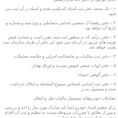
۱ – یک نسخه دفتر ثبت اسناد که پلمپ شده و اسناد در آن ثبت می
شود.
۲ – دفتر راهنما ک متضمن اسامی متعاملین و نوع سند و شماره و
تاریخ آن خواهد بود.
۳ – دفتر درآمد که به منظور ثبت سند مقرر است و شماره قبض
هزینه های مزبور در آن قید می شود این دفتر از طرف سازمان ثبت
پلمپ خواهد شد.
۴ – دفتر ثبت مکاتبات و تقاضانامه اجرایی و خلاصه معاملات.
۵ – دفتر ابواب جمعی قبوض سپرده و اوراق بهادار.
۶ – دفتر گواهی امضاء.
۷ – دفتر ثبت اسامی اشخاص ممنوع المعامله و املاک بازداشت
شده و مشمول بند ز.
معاملات خودروهای مشمول مالیات نقل و انتقال
برای تنظیم اسناد خودرو ابتدا باید مدارک مورد نیاز را اخذ و بررسی
و پس از تطابق با مقررات مربوطه نسبت به تنظیم و ثبت ان اقدام
نمود ، مدارک مورد نیاز عبارتند از :