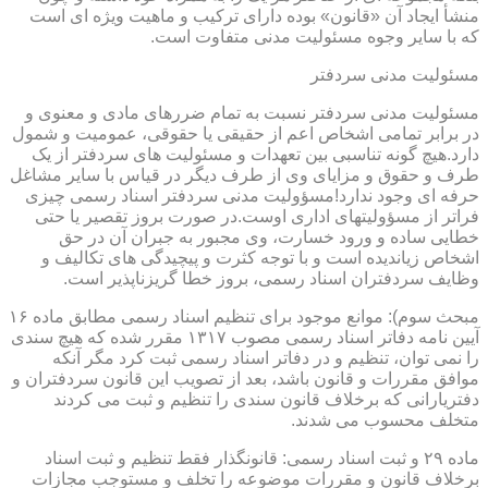
منشأ ایجاد آن «قانون» بوده دارای ترکیب و ماهیت ویژه ای است
که با سایر وجوه مسئولیت مدنی متفاوت است.
مسئولیت مدنی سردفتر
مسئولیت مدنی سردفتر نسبت به تمام ضررهای مادی و معنوی و
در برابر تمامی اشخاص اعم از حقیقی یا حقوقی، عمومیت و شمول
دارد.هیچ گونه تناسبی بین تعهدات و مسئولیت های سردفتر از یک
طرف و حقوق و مزایای وی از طرف دیگر در قیاس با سایر مشاغل
حرفه ای وجود ندارد!مسؤولیت مدنی سردفتر اسناد رسمی چیزی
فراتر از مسؤولیتهای اداری اوست.در صورت بروز تقصیر یا حتی
خطایی ساده و ورود خسارت، وی مجبور به جبران آن در حق
اشخاص زیاندیده است و با توجه کثرت و پیچیدگی های تکالیف و
وظایف سردفتران اسناد رسمی، بروز خطا گریزناپذیر است.
مبحث سوم): موانع موجود برای تنظیم اسناد رسمی مطابق ماده ۱۶
آیین نامه دفاتر اسناد رسمی مصوب ۱۳۱۷ مقرر شده که هیچ سندی
را نمی توان، تنظیم و در دفاتر اسناد رسمی ثبت کرد مگر آنکه
موافق مقررات و قانون باشد، بعد از تصویب این قانون سردفتران و
دفتریارانی که برخلاف قانون سندی را تنظیم و ثبت می کردند
متخلف محسوب می شدند.
ماده ۲۹ و ثبت اسناد رسمی: قانونگذار فقط تنظیم و ثبت اسناد
برخلاف قانون و مقررات موضوعه را تخلف و مستوجب مجازات