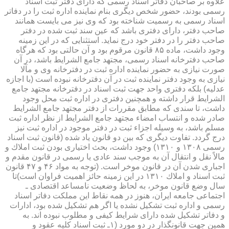
علاوه بر صاحبان دفاتر اسناد رسمی كه دارای دفتر ثبت اسناد
رسمی بودند، حضور شخص دیگری بنام نماینده اداره ثبت را در دفاتر
اسناد رسمی به رسمیت شناخته بود كه وی نیز می بایست همانند
صاحب دفتر، دارای دفتری باشد كه عین سند ثبت شده در دفتر
صاحب دفتر را در دفتر خود درج نماید. استثنایی كه در این زمینه
وجود داشت، ماده ۸۵ قانون مرقوم بود و آن حالتی بود كه هرگاه
صاحب دفترخانه اسناد رسمی، مجتهد جامع الشرایط باشد، در آن
صورت نیازی به حضور نماینده اداره ثبت در دفترخانه وی و مآلا
نیازی به وجود دفتر نماینده ثبت در آن دفترخانه نبوده است (با اجازه
عدلیه) بلكه دفتری واحد جهت ثبت اسناد در دفترخانه مجتهد جامع
الشرایط قرار داشته و همچنین دفتری در اداره ثبت محل وجود
داشت، تا سندی كه مطابق مقررات از دفتر مجتهد جامع الشرایط
صادر شده و انتساب امضاء مجتهد جامع الشرایط از نظر اداره ثبت
مسلم باشد، به وسیله اجزاء ثبت در دفتر موجود در اداره ثبت نیز
درج گردد. تفاوت دیگری كه بین دو قانون یاد شده (قانون ثبت اسناد
رسمی ۱۳۰۸ و ۱۳۱۰) وجود داشت، بحث اختیاری بودن ثبت املاك و
مالاً نقل و انتقال آن به موجب سند عادی یا رسمی در قانون مقدم و
اجباری شدن آن در قانون موخر است. (توجه به مواد ۴۶ و ۴۷ قانون
ثبت اسناد و املاك ۱۳۱۰ در این زمینه حائز اهمیت فراوان است)تا
سال وضع قانون موخر، به لحاظ وضعیت نامساعد اقتصادی ـ
اجتماعی جامعه ایران، هنوز در همه نقاط این مملكت دفاتر اسناد
رسمی و اداره ثبت تشكیل نشده یا اگر هم تشكیل شده بود، ادارات
و دفاتر تشكیل شده دارای شرایط كیفی و مطلوب نبوده اند. به
همین جهت قانونگذار در دو مورد (۱ـ ثبت اسناد كلیه عقود و