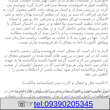
جلوگیری از مشکلات بعدی برای دفتر، بهتر است انتساب مدارک
مالکیت فوق به فروشنده توسط سردفتر احراز گردد وتوصیه می
گردد در بررسی مدارک و اسناد مربوطه دقت کافی معمول گردد به
عبارتی اوراقی که سند بر روی آن تنظیم گردیده بهادار باشد و حتی
الامکان در قسمت اوراق مفقودی و سرقتی چک و مهر و امضاء
دفترخانه تنظیم کننده سند ملاحظه و در صورت احتمال اشکال با
دفتر مربوطه تماس حاصل گردد و در مواردی که اصل سند در
دسترس نیست رونوشت برابر با اصل سند از فروشنده مطالبه
گردد ، تنها در مورد بند ۵ با عنایت به موافقت ریاست سازمان ثبت
وتوافق کانون با ناجا به بنچاق با نام فروشنده نیازی نیست .
لازم به ذکر است که ممکن است فروشنده وکیل رسمی داشته
باشد که در این صورت بررسی های گفته شده در خصوص بنچاق در
این خصوص نیز لازم است گرچه قانونا تائیدیه وکالتنامه ها به عهده
دفاتر نمی باشد ولی هرنوع اقدامی که در حصول اطمینان از صحت
و اعتبار وکالتنامه انجام شود تبعات ناشی از اختلافات بعدی را
کاهش می دهد.
۲-تائیدیه نقل و انتقال و کارت سبز (شناسنامه مالکیت)
تلفن تماس فوری
دفتر اسناد رسمی در تقی آباد, دفترخانه,محضر در
برگ تائیدیه نقل و انتقال صادره از مراکز تعویض پلاک حاوی
تقی آباد
مشخصات کامل خودرو اعم از نوع ، سیستم ، مدل ، رنگ ، شماره
موتور و شاسی ، تیپ و بخصوس شماره شناسه خودرو ( VIN ) در
☞☏
tel:09390205345
صدر صفحه و مشخصات فروشنده و خریدار اعم از مشخصات
سجلی و شماره ملی و کدپستی و آدرس و شماره انتظامی