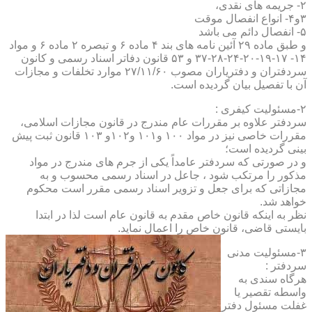
۲- جریمه های نقدی،
۳و۴- انواع انفصال موقت
۵- انفصال دائم می باشد
و طبق ماده ۲۹ آئین نامه های بند ۴ ماده ۶ و تبصره ۲ ماده ۶ و مواد
۱۴- ۱۷-۱۹-۲۰-۲۴-۲۸-۳۷ و ۵۳ قانون دفاتر اسناد رسمی و کانون
سردفتران و دفتریاران مصوب ۲۷/۱۱/۶۰ موارد تخلفات و مجازات
آن با تفصیل بیان گردیده است.
۲-مسئولیت کیفری :
سردفتر علاوه بر مقررات عام مندرج در قانون مجازات اسلامی،
مقررات خاصی نیز در مواد ۱۰۰ و۱۰۱ و۱۰۲و ۱۰۳ قانون ثبت پیش
بینی گردیده است؛
و در صورتی که سردفتر عامداً یکی از جرم های مندرج در مواد
مذکور را مرتکب شود ، جاعل در اسناد رسمی محسوب و به
مجازاتی که برای جعل و تزویر اسناد رسمی مقرر است محکوم
خواهد شد.
نظر به اینکه قانون خاص مقدم به قانون عام است لذا در ابتدا
بایستی قاضی، قانون خاص را اعمال نماید.
۳-مسئولیت مدنی
سردفتر :
هرگاه سندی به
واسطه تقصیر یا
غفلت مسئول دفتر