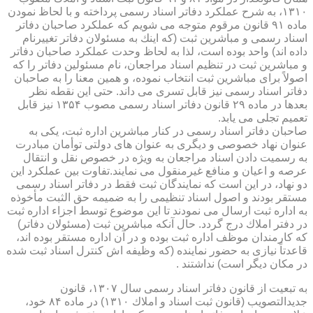
۱۳۱۰، به شرح عملكرد دفاتر اسناد رسمی پرداخته و با لحاظ نمودن
ماده ۹۱ قانون مرقوم متوجه می شویم كه عملكرد صاحبان دفاتر
اسناد رسمی و مباشرین ثبت (كه اینك به مسئولان دفاتر تغییرنام
داده اند) واحد بوده است، لذا به لحاظ وحدت عملكرد صاحبان دفاتر
و مباشرین ثبت در تنظیم اسناد مراجعان، نام مسئولین دفاتر را كه
اصولاً برای مباشرین ثبت انتخاب نموده، و همین معنا را به صاحبان
دفاتر اسناد رسمی نیز قابل تسری می داند. حتی این نقطه نظر
بعدها در ماده ۲۹ قانون دفاتر اسناد رسمی مصوب ۱۳۵۴ نیز قابل
تعمیم تجلی می یابد.
صاحبان دفاتر اسناد رسمی در كنار مباشرین اداره ثبت، یكی به
عنوان نهاد خصوصی و دیگری به عنوان های دولتی توأمان مبادرت
به رسمیت دادن اسناد مراجعان به ویژه در خصوص نقل و انتقال
عرصه و اعیان و منافع غیرمنقول می نمایند.تفاوت بین عملكرد این
دو نهاد، در این است كه نمایندگان ثبت فقط در دفاتر اسناد رسمی
مستقر بودند و اصول اسناد تنظیمی را به ضمیمه حق الثبت مأخوذه
به اداره ثبت ارسال می نمودند تا این موضوع توسط اجزاء اداره ثبت
در دفتر املاك درج گردد. حال آنكه مباشرین ثبت (مسئولان دفاتر)
كه كارمندان موظف اداره ثبت بوده و در آن اداره مستقر بوده اند،
قاعدتاً نیازی به حضور نماینده (كه وظیفه اش كنترل اسناد ثبت شده
در مكان دیگر است) نداشتند .
به تبعیت از قانون دفاتر اسناد رسمی سال ۱۳۰۷، قانون
جدیدالتصویب (قانون ثبت اسناد و املاك ۱۳۱۰) در ماده ۸۴ خود،