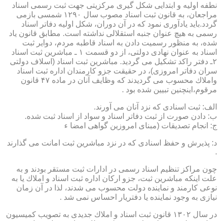
نطفه اولیه و ابتدایی شكل گیری مركزیتی جهت ثبت رسمی اسناد
مراجعان، به قانون ثبت اسناد مصوب سال ۱۲۹۰ شمسی بازمی
گردد.باید یادآوری نمود كه در آن دوران، شكل اولیه دفاتر اسناد
رسمی به هیچ عنوان جنبه استقلالی نداشته است. مطابق قانون یاد
شده، به منظور رسمیت دادن به اسناد قاطبه مردم، دوایر ثبت
اسناد به عنوان نهادی دولتی، از دو قسمت ۱ ـ مباشرین ثبت اسناد
۲ـ دفتر راكد تشكیل می گردید. مباشرین ثبت اسناد (اسلاف دولتی
سران دفاتر امروزی)، در حقیقت جزو كارمندان اداره ثبت اسناد
واملاك محسوب می گردیدند كه وظایف آنان در ماده ۴۷ قانون
مرقوم،اینچنین تبیین شده بود .
الف: ثبت اسنادی كه نزد آنان می آورند.
ب: دادن صورت از ثبت دفاتر اسناد و سواد از اسناد ثبت شده.
ج: انجام تصدیقات (مبنای امروزین گواهی امضا ء
د: پذیرش و حفظ اسنادی كه در نزد مباشرین ثبت امانت می گذارند
.
چون مراكز تنظیم اسناد رسمی در ادارات ثبت مستقر بودند و به
علت اینكه مباشرین ثبت، جزو اركان اداره ثبت اسناد و املاك یا به
نوعی كارمند و نماینده دولت محسوب می شدند، لذا در آن زمان
نیازی به وجود نماینده یا دفتریار احساس نمی شد .
در سال ۱۳۰۲ قانون ثبت اسناد و املاك جدیدی به تصویب كمیسیون