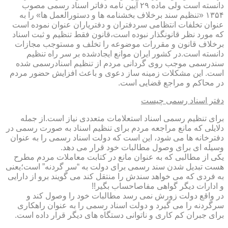
دانسته است ولی ماده ۲۹ آیین نامه دفاتر اسناد رسمی مصوب
۱۳۵۴ «تنظیم سند برخلاف بخشنامه ها و دستورالعمل ها» را به
عنوان تخلفات انتظامی سردفتران و دفتریاران عنوان نموده است
که مورد نظر قانونگذار نبوده است،قانون فقط تنظیم و ثبت اسناد
برخلاف قانون و مقررات موضوعه را تخلف و مستوجب مجازات
دانسته است.در کشور ایران موانع ایجادشده بر سر راه تنظیم
سندرسمی موجب روی گردانی مردم از تنظیم اسنادرسمی شده
است. این مشکلات زمینه ساز دعوی و باعث افزایش حضور مردم
در محاکم و مراجع قضایی است.
دفتر اسناد رسمی چیست
برای تنظیم رسمی اسناد استعلامات متعددی نیاز است.از جمله
دلایلی که مانع مراجعه مردم برای تنظیم اسناد به صورت رسمی در
دفترخانه ها می شود، این است که دولت اسناد رسمی را به عنوان
وسیله ای برای وصول مطالبات خود قرار می دهد.
یکی از مطالبی که به عنوان مانع در کتابت معاملات مردم مطرح
هست تبدیل شدن سند رسمی برای دولت به “سر گردنه” است؛یعنی
به فردی که می خواهد سندش را منتقل کند می گویند برو از دارایی
و ادارات دیگر گواهی مفاصاحساب بگیر!!
در واقع دولت زورش نمی رسد مطالبات خود را وصول کند و
سرگردنه را می گیرد و دولت اسناد رسمی را به عنوان راهکاری
برای جبران کم کاری و ناتوانی دستگاه های دیگر قرار داده است.