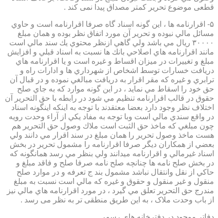
قطعی موضوع تحریر کمتر مصداق پیدا نمی کند .
۵- اقرارنامه ها ، اين گونه اسناد گاه صرفا اقرارنامه است و حاوي
مسائل مالي نبوده و تحرير آن مورد اتفاق نظر بوده و همان مبلغ
۳۰۰۰۰ ريال مي باشد ولي گاهي ازنظر محتوي يك سند مالي است
مانند اقرارنامه هاي اصلاحي بانك ها نسبت به اسناد قبلي و افزايش
مبلغ و تغييرات در ميزان اقساط و غيره است و يا اقرارنامه هاي
دريافت خسارات توسط اشخاص از شهرداري ها و ادارات راه و
ترابري و غيره كه مقر اقرار به دريافت مبالغي نموده و در قبال آن
حق خود را اسقاط مي نمايد ، در اين گونه موارد كه به جاي صلح
حقوق در قالب اقرارنامه تنظيم مي شود در رابطه با حق التحرير آن
اختلاف نظر وجود دارد بعضا معتقدند با توجه به اينكه اينگونه اسناد
در واقع سندي مالي است وبا توجه به مفاد يكي از آراء وحدت رويه
چون مبلغي كه ماخذ حق الثبت است ملاك وصول حق التحرير هم
هست ماخذ وصول تحرير را همان مبلغ در سند اقرار مي دانند ولي
بعضي از همكاران ديگر صرفا اقرارنامه را مشمول تحرير در بخش
اسناد غيرمالي و اقرارنامه ميدانند ولي بنظر مي رسد همانگونه كه
در بخش صلح نامه ها چنانچه صلح نامه صرفا صلح و فاقد مبلغ و
حاكي از نقل وانتقال نباشد مشمول بند ج تعرفه و در موارد صلح
منقول و غير منقول و حقوق و غيره كه مالي است نسبت به مبلغ
مندرج حق التحرير تعلق مي گيرد ، در مورد اقرارنامه هاي مالي نيز
از باب وحدت ملاک ، به این طریق منطقی تر به نظر می رسد .
دفاتر موجود در دفترخانه های رسمی