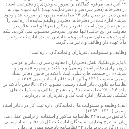
۱۹ آئین نامه مرقوم كماكان بر ضرورت وجودی دو دفتر ثبت اسناد
در دفترخانه (دفتر سردفتر و دفتر نماینده ثبت) تأكید نموده بود. به
همین دلیل، بر طبق ماده ۲۴ نظامنامه مزبور، در صورت عدم وجود
نماینده اداره ثبت در دفترخانه، دفتریار وظیفه نماینده اداره ثبت را
نیز عهده دار بوده است. دفتریار مذكور (صرفاً و فقط علاوه بر
معاونت در این حالت) تنها معاون سردفتر محسوب نمی گردید، بلكه
نامبرده هم معاون سردفتر و هم جانشین نماینده اداره ثبت بوده و
مآلاً عهده دار وظائف وی نیز می گردید.
وظایف و مسئولیت دفتریاران و نمایندگان اداره ثبت:
با پذیرش تفكیك نقش دفتریاران (معاونان سران دفاتر و عوامل
درون نهادی دفاتر اسناد رسمی) و با تأكید بر مفهوم «معاون و
نماینده» در قسمت های قبلی، اینك با تكیه بر قانون دفاتر اسناد
رسمی مصوب ۱۳۱۶ و آئین نامه دفاتر اسناد رسمی ۱۳۱۷ و
نظامنامه قانون دفاتر اسناد رسمی مصوب ۱۳۱۶ بالاخص با تأكید بر
ماده ۲۴ و ۲۵ نظامنامه مذكور به شرح وظائف و مسئولیت های
تفكیكی نمایندگان اداره ثبت كل و دفتریاران می پردازیم .
الف) وظیفه و مسئولیت های نمایندگان اداره ثبت كل در دفاتر اسناد
رسمی (۱۳۱۰ ـ ۱۳۵۴)
با تدقیق در ماده ۲۴ نظامنامه مذكور و استفاده از براهین عقلی می
توان به شرح وظایف نمایندگان اداره ثبت كل در دفاتر اسناد رسمی
آن روزگار پی برد. ماده ۲۴ نظامنامه یاد شده مقرر می دارد: