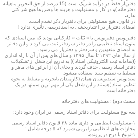
دفتریار فقط در درآمد شریک است (15 درصد از حق التحریر ماهیانه
دفترخانه )و در کار و مسئولیت و هزینه ها وضررها هیچ شراکتی
ندارد.
در قانون، هیچ مسئولیتی برای دفتریار ذکر نشده است.
امضای دفتریار در اعتباربخشی به اسنادرسمی تأثیری ندارد!!
دفترنویس:دفترنویس یا « ثبّات » کارکنانی بودند که متن اسنادی که
متون اسناد تنظیمی را در دفتر سردفتر ثبت می کردند و این دفاتر
به امضای متعهدین و سردفتر و دفتریار می رسید.
از سال های ۱۳۹۲ تا سال ۱۳۹۵ و سال های پس از آن با راه اندازی
((سامانه ثبت الکترونیکی اسناد )) به تدریج این شغل از تشکیلات
دفاتر اسناد رسمی حذف گردید و بجای آن از اپراتور های ماهر و
مسلط به تنظیم سند استفاده میشود.
سندنویس:سندنویسان همان (کارمندان باتجربه و مسلط به نحوه
تنظیم اسناد )هستند و این شغل یکی از مهم ترین سمتها در یک
دفترخانه است.
مبحث دوم) : مسئولیت های دفترخانه
سه نوع مسئولیت برای دفاتر اسناد رسمی در ایران وجود دارد:
۱-مسئولیت انتظامی و اداری ماده ۳۸ قانون دفاتر اسناد رسمی
مجازات های انتظامی را برمی شمرد که ۵ درجه شامل :
۱-توبیخ با درج در پرونده،