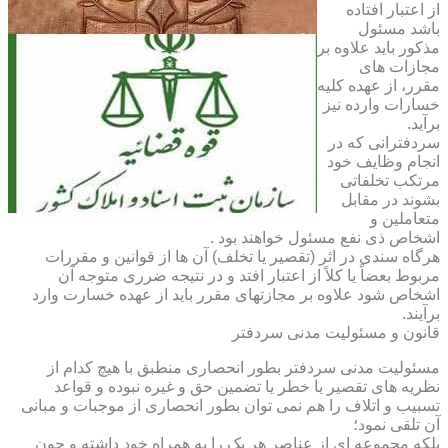
از اعتبار افتاده
باشد مسئول
مذکور باید علاوه بر
مجازات های
مقرر، از عهده کلیه
خسارات وارده نیز
برآید.
سردفترانی که در
انجام وظایف خود
مرتکب تخلفاتی
بشوند در مقابل
متعاملین و
اشخاص ذی نفع مسئول خواهند بود .
هرگاه سندی در اثر (تقصیر یا تخلف) آن ها از قوانین و مقررات
مربوط بعضاً یا کلاً از اعتبار افتد و در نتیجه ضرری متوجه آن
اشخاص شود علاوه بر مجازتهای مقرر باید از عهده خسارت وارد
برآیند.
قانون و مسئولیت مدنی سردفتر
مسئولیت مدنی سردفتر بطور انحصاری منطبق با هیچ کدام از
نظریه های تقصیر یا خطر یا تضمین حق و غیره نبوده و قواعد
تسبیب و اتلاف را هم نمی توان بطور انحصاری از موجبات و مبانی
آن تلقی نمود؛
بلکه مجموعه ای از عناصر هر یک را به همراه خود داشته و چون