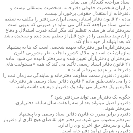
اسناد مراجعه کنندگان می نماید.
در ایران شخصیت حقوقی دفترخانه، شخصیت مستقلی نیست و
دفترخانه از استقلال حقوقی برخوردار نیست.
ماده ۳۰ قانون دفاتر اسناد رسمی ایران سردفتر را مکلف به تنظیم
تمامی اسناد مراجعه کنندگان می نماید در صورتی که بدیهی است
سردفتر نباید هر سندی تنظیم کند مگر اینکه قدرت استدلال و دفاع
از آن سند تنظیمی را در خود قبل از تنظیم سند دیده و سنجیده باشد
که بعداً بتواند از خود دفاع کند.
سردفتر:اداره امور دفترخانه بعهده شخصی است که بنا به پیشنهاد
سازمان ثبت اسناد و املاک کشور با جلب نظر مشورتی کانون
سردفتران و دفتریاران تعیین شده و سردفتر نامیده می شود. ماده
۲۱ قانون دفاتر اسناد رسمی تأکید می کند که همه «مسئولیت های
دفترخانه بر عهده سردفتر است».
دفتریار :دفتریار سمت معاونت دفترخانه و نمایندگی سازمان ثبت را
دارا می باشد.طبق ماده ۳ قانون دفاتر اسناد رسمی هر دفترخانه
علاوه بر یک دفتریار می تواند یک دفتریار دوم هم داشته باشد.
چگونه یک دفتریار می تواند سردفتر شود ؟
دفتریار اصیل میتواند بعد از سه یا هفت سال سابقه دفتریاری،
سردفتر شوند.
دفتریار برابر مقررات قانون دفاتر اسناد رسمی و با پیشنهاد
سردفترمنصوب می شود. سردفتر حق تقاضای هیچ کاری از دفتریار
ندارد و سردفتر حق اخراج وی را ندارد.
دفتریار، شریک درآمد دفترخانه است.