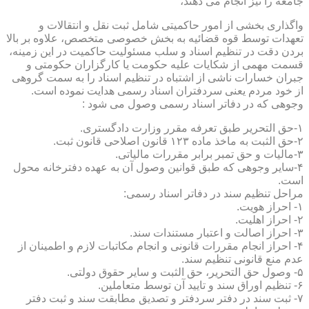
جامعه را نیز انجام می دهند،
واگذاری بخشی از امور حاکمیتی شامل ثبت نقل و انتقالات و
تعهدات توسط قوه قضائیه به بخش خصوصی متخصص، علاوه بر بالا
بردن دقت در تنظیم اسناد و سلب مسئولیت حاکمیت در این زمینه،
قسمت مهمی از شکایات علیه حکومت یا کارگزاران حکومتی و
جبران خسارات ناشی از اشتباه در تنظیم اسناد را به سمت گروهی
از خود مردم یعنی سردفتران اسناد رسمی هدایت نموده است.
وجوهی که در دفاتر اسناد رسمی وصول می شود :
۱-حق التحریر طبق تعرفه مقرر وزارت دادگستری.
۲-حق الثبت به ماخذ ماده ۱۲۳ قانون اصلاحی قانون ثبت.
۳-مالیات و حق تمبر برابر مقررات مالیاتی.
۴-سایر وجوهی که طبق قوانین وصول آن به عهده دفترخانه محول
است.
مراحل تنظیم سند در دفاتر اسناد رسمی:
۱- احراز هویت.
۲- احراز اهلیت.
۳- احراز اصالت و اعتبار مستندات سند.
۴- احراز انجام مقررات قانونی و انجام مکاتبات لازم و اطمینان از
عدم منع قانونی تنظیم سند.
۵- وصول حق التحریر، حق الثبت و سایر حقوق دولتی.
۶- تنظیم اوراق سند و تایید آن توسط متعاملین.
۷- ثبت سند در دفتر سردفتر و تصدیق مطابقت سند و ثبت دفتر