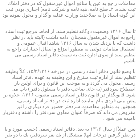
معاملات راجع به عین یا منافع اموال غیرمنقول كه در دفتر املاك
ثبت نشده. ۲ـ صلح نامه، هبه نامه و شركت نامه) اجباری بودن ثبت
این گونه اسناد را به صلاحدید وزارت عدلیه واگذار و محول نموده بود
.
تا سال ۱۳۱۶ وضعیت دوگانه تنظیم سند، از لحاظ مرجع ثبت اسناد
راجع به اموال غیرمنقول همچنان ادامه داشت (البته باید در نظر
داشت كه با نزدیك شدن به سال ۱۳۱۶ شاهد اقبال عمومی و
استقبال مقامات دولتی به منظور انتزاع و انتقال اختیارات راجع به
تنظیم سند از سوی اداره ثبت به سمت دفاتر اسناد رسمی می
باشیم .
با وضع قانون دفاتر اسناد رسمی در مورخه ۱۵/۳/۱۳۱۶، كلاً وظیفه
تنظیم سند از اداره ثبت منتزع و این وظیفه به عهده دفاتر اسناد
رسمی محول می گردد و به موجب این قانون و برای اولین بار
اصطلاح سردفتر (به جای صاحب دفتر یا مسئول دفتر ) باب می
شود. قانونگذار در قانون دفاتر اسناد رسمی مصوب ۱۳۱۶، علاوه بر
پیش بینی فردی بنام نماینده اداره ثبت در دفاتر اسناد رسمی،
همچنین به منظور معاضدت سردفتر حضور فرد دیگری را نیز
مفروض می داند كه صرفاً عنوان معاون سردفتر را داشته و دفتریار
نامیده می شود .
پس عملاً از سال ۱۳۱۶ به بعد، دفاتر اسناد رسمی (حسب مورد و با
در نظر گرفتن درجات آنها) متشكل از یك نفر سردفتر، یك یا دو نفر