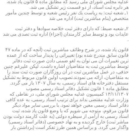
عدلیه مجلس شورای ملی رسید كه مطابق ماده ۵ قانون یاد شده،
هر دایره ثبت اسناد، از دو قسمت زیر تشكیل می شد.
۱ـ شعبه ثبت: به ریاست یك نفر رئیس شعبه و توسط چندین مأمور
متخصص (بنام مباشرین ثبت) اداره می شد
۲ـ شعبه ضبط: كه دارای دفتر ثبت خلاصه سوادها و دفتر ثبت
عایدات بود و توسط سایر كارمندان (اجزاء) اداره ثبت تصدی می شد
.
قانون یاد شده، در شرح وظائف مباشرین ثبت (آنچه كه در ماده ۴۷
قانون سابق مندرج شده بود) تغییراتی را پدیدار ساخت كه از عمده
ترین تغییرات آن می توان به لغو ضمنی دادن صورت ثبت دفاتر
توسط مباشرین ثبت به متقاضیان اشاره داشت. لیكن علیرغم چنین
حذفی، در عمل مباشرین ثبت در آن روزگاران صورت ثبت سند را
به متقاضیان، ارائه می نمودند.تصویب اولین قانون مربوط به تشكیل
مستقل دفترخانه های اسناد رسمی، به سال ۱۳۰۷ باز می گردد.
مطابق ماده ۱ قانون تشكیل دفاتر اسناد رسمی مصوب
۱۳/۱۱/۱۳۰۷ كمیسیون عدلیه مجلس شورای ملی، در نقاطی كه
وزارت عدلیه مقتضی بداند برای ترتیب اسناد رسمی، به عده كافی
دفاتر اسناد رسمی معین خواهد نمود. با بررسی سایر مواد دیگر
قانون مرقوم، متوجه می شویم كه با وضع قانون یاد شده، ثبت
اسناد رسمی به آرامی از سیطره دولتی (به علت كارمند دولت بودن
مباشر ثبت) خارج گردیده و به نهاد خصوصی (دفاتر اسناد رسمی)
واگذار می گردد. و براساس همین طرز تفكر است (برداشتن بار