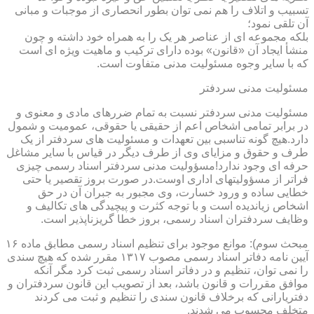
تسبیب و اتلاف را هم نمی توان بطور انحصاری از موجبات و مبانی
آن تلقی نمود؛
بلکه مجموعه ای از عناصر هر یک را به همراه خود داشته و چون
منشأ ایجاد آن «قانون» بوده دارای ترکیب و ماهیت ویژه ای است
که با سایر وجوه مسئولیت مدنی متفاوت است.
مسئولیت مدنی سردفتر
مسئولیت مدنی سردفتر نسبت به تمام ضررهای مادی و معنوی و
در برابر تمامی اشخاص اعم از حقیقی یا حقوقی، عمومیت و شمول
دارد.هیچ گونه تناسبی بین تعهدات و مسئولیت های سردفتر از یک
طرف و حقوق و مزایای وی از طرف دیگر در قیاس با سایر مشاغل
حرفه ای وجود ندارد!مسؤولیت مدنی سردفتر اسناد رسمی چیزی
فراتر از مسؤولیتهای اداری اوست.در صورت بروز تقصیر یا حتی
خطایی ساده و ورود خسارت، وی مجبور به جبران آن در حق
اشخاص زیاندیده است و با توجه کثرت و پیچیدگی های تکالیف و
وظایف سردفتران اسناد رسمی، بروز خطا گریزناپذیر است.
مبحث سوم): موانع موجود برای تنظیم اسناد رسمی مطابق ماده ۱۶
آیین نامه دفاتر اسناد رسمی مصوب ۱۳۱۷ مقرر شده که هیچ سندی
را نمی توان، تنظیم و در دفاتر اسناد رسمی ثبت کرد مگر آنکه
موافق مقررات و قانون باشد، بعد از تصویب این قانون سردفتران و
دفتریارانی که برخلاف قانون سندی را تنظیم و ثبت می کردند
متخلف محسوب می شدند.