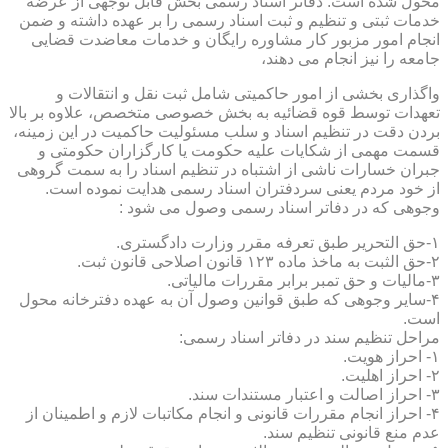
محول شده است. دفاتر اسناد رسمی بخش قابل توجهی از عرضه
خدمات ثبتی و تنظیم و ثبت اسناد رسمی را بر عهده داشته و ضمن
انجام امور مزبور کار مشاوره رایگان و خدمات معاضدت قضایی
جامعه را نیز انجام می دهند،
واگذاری بخشی از امور حاکمیتی شامل ثبت نقل و انتقالات و
تعهدات توسط قوه قضائیه به بخش خصوصی متخصص، علاوه بر بالا
بردن دقت در تنظیم اسناد و سلب مسئولیت حاکمیت در این زمینه،
قسمت مهمی از شکایات علیه حکومت یا کارگزاران حکومتی و
جبران خسارات ناشی از اشتباه در تنظیم اسناد را به سمت گروهی
از خود مردم یعنی سردفتران اسناد رسمی هدایت نموده است.
وجوهی که در دفاتر اسناد رسمی وصول می شود :
۱-حق التحریر طبق تعرفه مقرر وزارت دادگستری.
۲-حق الثبت به ماخذ ماده ۱۲۳ قانون اصلاحی قانون ثبت.
۳-مالیات و حق تمبر برابر مقررات مالیاتی.
۴-سایر وجوهی که طبق قوانین وصول آن به عهده دفترخانه محول
است.
مراحل تنظیم سند در دفاتر اسناد رسمی:
۱- احراز هویت.
۲- احراز اهلیت.
۳- احراز اصالت و اعتبار مستندات سند.
۴- احراز انجام مقررات قانونی و انجام مکاتبات لازم و اطمینان از
عدم منع قانونی تنظیم سند.