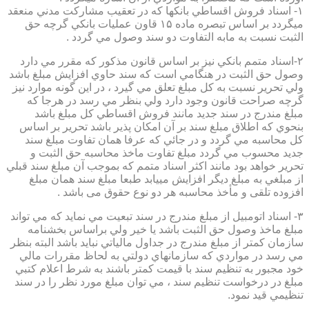
۱- اسناد فروش اقساطي بانكها كه در تعقيب مشاركت مدني منعقد
ميگردد بر اساس تبصره ماده ۱۵ قاون عمليات بانكي گرچه حق
الثبت نسبت به مابه التفاوت دو سند وصول مي گردد .
۲-اسناد متمم بانكي نيز بر اساس قانون مذكور كه مقرر مي دارد
وصول حق الثبت در هنگامي است كه سند حاوي افزايش مبلغ باشد
ولي تحرير نسبت به كل مبلغ تعلق مي گيرد ، در اين گونه موارد نيز
گرچه صراحت قانون وجود دارد ولي بنظر مي رسد در هرجا كه
مبلغ مندرج در سند جديد مانند فروش اقساطي كل مبلغ باشد
بنحوي كه اطلاق مبلغ سند بر آن امكان پذير باشد تحرير بر اساس
كل محاسبه مي گردد و در جائي كه عرفا همان تفاوت مبلغ سند
جديد محسوب مي گردد مبلغ تفاوت ماخذ محاسبه حق الثبت و
تحرير خواهد بود مانند اكثر اسناد متمم كه بموجب آن مبلغ سند قبلي
از مبلغي به مبلغ ديگر افزايش مييابد طبعا مبلغ سند همان مبلغ
افزوده تلقی و مأخذ محاسبه هر دو نوع حقوق می باشد .
۳- اسناد اتومبيل از مبلغ مندرج در سند تبعيت مي نمايد كه مي تواند
مبلغ ماخذ وصول حق الثبت باشد يا خير ولي براساس بخشنامه
سازمان كمتر از مبلغ مندرج در جداول مالياتي نبايد باشد البته بنظر
مي رسد در مواردي كه سازمانهاي دولتي به لحاظ مقررات مالي
خود مجبور به تنظيم سند با قيمت كمتر باشند به شرط اعلام كتبي
مبلغ در درخواست تنظيم سند ، مي توان مبلغ مورد نظر را در سند
تنظيمي قيد نمود.