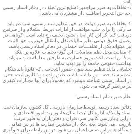
باشد.
۱- تخلفات به ضرر مراجعین: شایع ترین تخلف در دفاتر اسناد رسمی
اخذ حق التحریر اضافـــی از مشتریان می باشد .
۲- تخلفات به ضرر دولت: در حین تنظیم سند رسمی، سردفتر باید
مدارکی را برای جلب موافقت از ادارات ذیربط استعلام و از طرفین
دریافت کند اگر این کار انجام نشود، تخلف رخ داده است. کوتاهی در
وصول حقوق دولتی نظیر مالیات نقل و انتقال خودرو و حق الثبت
نیز میتواند یکی از تخلفـــات احتمالی در دفاتر اسناد رسمی باشد.
۳- مفاسد مخل نظم معاملات: این گونه تخلفات علاوه بر اینکه
ممکــن است باعث ورود خسارت به طرفین معامله شود میتواند
بهداشت حقوقی جامعه را نیز تهدید نماید.
تخلفاتی مانند تنظیم سند بدون حضور اشخاصی که قانوناً باید هنگام
تنظیم سند حضــــور داشته باشند، طبق ماده ۱۰۰ قانون ثبت، جعل
در اسناد رسمی شناخته میشود که معمولاً برای آنها مجـازات کیفری
نیز در نظر گرفته می شود.
نظارت بر دفاتر اسناد رسمی:
دفاتر اسناد رسمی توسط سازمان بازرسی کل کشور، سازمان ثبت
اسناد واملاک، اداره کل ثبت استان ها، وزارت امور اقتصادی و
دارایی و بازرسی کانون سردفتران و دفتر یاران به طور مرتب
بازرسی می شوند. یعنی یکی از بیشترین نظارت ها در بین تمامی
دستگاه ها بر این صنف اعمال می شود. در این رابطه برای جلوگیری