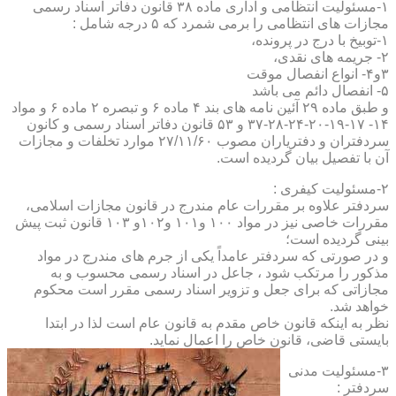
۱-مسئولیت انتظامی و اداری ماده ۳۸ قانون دفاتر اسناد رسمی
مجازات های انتظامی را برمی شمرد که ۵ درجه شامل :
۱-توبیخ با درج در پرونده،
۲- جریمه های نقدی،
۳و۴- انواع انفصال موقت
۵- انفصال دائم می باشد
و طبق ماده ۲۹ آئین نامه های بند ۴ ماده ۶ و تبصره ۲ ماده ۶ و مواد
۱۴- ۱۷-۱۹-۲۰-۲۴-۲۸-۳۷ و ۵۳ قانون دفاتر اسناد رسمی و کانون
سردفتران و دفتریاران مصوب ۲۷/۱۱/۶۰ موارد تخلفات و مجازات
آن با تفصیل بیان گردیده است.
۲-مسئولیت کیفری :
سردفتر علاوه بر مقررات عام مندرج در قانون مجازات اسلامی،
مقررات خاصی نیز در مواد ۱۰۰ و۱۰۱ و۱۰۲و ۱۰۳ قانون ثبت پیش
بینی گردیده است؛
و در صورتی که سردفتر عامداً یکی از جرم های مندرج در مواد
مذکور را مرتکب شود ، جاعل در اسناد رسمی محسوب و به
مجازاتی که برای جعل و تزویر اسناد رسمی مقرر است محکوم
خواهد شد.
نظر به اینکه قانون خاص مقدم به قانون عام است لذا در ابتدا
بایستی قاضی، قانون خاص را اعمال نماید.
۳-مسئولیت مدنی
سردفتر :