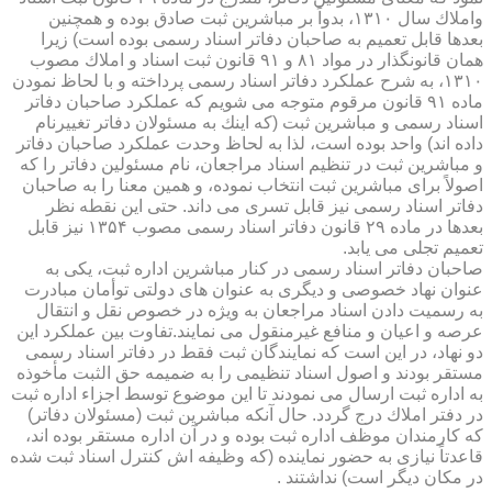
واملاك سال ۱۳۱۰، بدواً بر مباشرین ثبت صادق بوده و همچنین
بعدها قابل تعمیم به صاحبان دفاتر اسناد رسمی بوده است) زیرا
همان قانونگذار در مواد ۸۱ و ۹۱ قانون ثبت اسناد و املاك مصوب
۱۳۱۰، به شرح عملكرد دفاتر اسناد رسمی پرداخته و با لحاظ نمودن
ماده ۹۱ قانون مرقوم متوجه می شویم كه عملكرد صاحبان دفاتر
اسناد رسمی و مباشرین ثبت (كه اینك به مسئولان دفاتر تغییرنام
داده اند) واحد بوده است، لذا به لحاظ وحدت عملكرد صاحبان دفاتر
و مباشرین ثبت در تنظیم اسناد مراجعان، نام مسئولین دفاتر را كه
اصولاً برای مباشرین ثبت انتخاب نموده، و همین معنا را به صاحبان
دفاتر اسناد رسمی نیز قابل تسری می داند. حتی این نقطه نظر
بعدها در ماده ۲۹ قانون دفاتر اسناد رسمی مصوب ۱۳۵۴ نیز قابل
تعمیم تجلی می یابد.
صاحبان دفاتر اسناد رسمی در كنار مباشرین اداره ثبت، یكی به
عنوان نهاد خصوصی و دیگری به عنوان های دولتی توأمان مبادرت
به رسمیت دادن اسناد مراجعان به ویژه در خصوص نقل و انتقال
عرصه و اعیان و منافع غیرمنقول می نمایند.تفاوت بین عملكرد این
دو نهاد، در این است كه نمایندگان ثبت فقط در دفاتر اسناد رسمی
مستقر بودند و اصول اسناد تنظیمی را به ضمیمه حق الثبت مأخوذه
به اداره ثبت ارسال می نمودند تا این موضوع توسط اجزاء اداره ثبت
در دفتر املاك درج گردد. حال آنكه مباشرین ثبت (مسئولان دفاتر)
كه كارمندان موظف اداره ثبت بوده و در آن اداره مستقر بوده اند،
قاعدتاً نیازی به حضور نماینده (كه وظیفه اش كنترل اسناد ثبت شده
در مكان دیگر است) نداشتند .