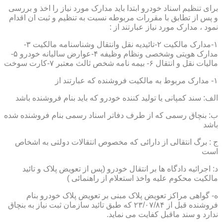
برای تنظیم اسناد خودرو ابتدا باید مدارک مورد نیاز را اخذ و بررسی
و پس از تطابق با مقررات مربوطه نسبت به تنظیم و ثبت ان اقدام
نمود ، مدارک مورد نیاز عبارتند از :
۱-مدارک مالکیت ۲-تائیدیه نقل وانتقال وشناسنامه مالکیت ۳-
مدارک هویتی وشخصی ونظام وظیفه ۴-عوارض سالیانه خودرو ۵-
مالیات نقل و انتقال ۶- بیمه نامه شخص ثالث معتبر ۷-کارت سوخت
۱- مدارک مربوط به مالکیت فروشنده که عبارتند از
الف: سند کمپانی یا تولید کننده خودرو که باید بنام فروشنده باشد
ب: بنچاق رسمی که از طرف دفاتر اسناد رسمی بنام فروشنده شده
باشد
ج : برگ انتقالی از دارائی که مخصوص انتقالات دولتی به اشخاص
است
د: اجرائیه دادگاه ها بر انتقال خودرو (پس از تعویض پلاک و تائید
مالکیت محکوم علیه واخذ استعلام از راهنمائی )
ه- گواهی مراکز تعویض پلاک مبنی بر تعویض پلاک خودرو بنام
فروشنده قبل از ۲۳/۰۷/۸۴ که طبق تائید سازمان ثبت نیاز به بنچاق
ندارد و سند ماقبل کفایت می نماید.