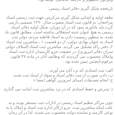
تاریخچه شكل گیری دفاتر اسناد رسمی:
نطفه اولیه و ابتدایی شكل گیری مركزیتی جهت ثبت رسمی اسناد
مراجعان، به قانون ثبت اسناد مصوب سال ۱۲۹۰ شمسی بازمی
گردد.باید یادآوری نمود كه در آن دوران، شكل اولیه دفاتر اسناد
رسمی به هیچ عنوان جنبه استقلالی نداشته است. مطابق قانون یاد
شده، به منظور رسمیت دادن به اسناد قاطبه مردم، دوایر ثبت
اسناد به عنوان نهادی دولتی، از دو قسمت ۱ ـ مباشرین ثبت اسناد
۲ـ دفتر راكد تشكیل می گردید. مباشرین ثبت اسناد (اسلاف دولتی
سران دفاتر امروزی)، در حقیقت جزو كارمندان اداره ثبت اسناد
واملاك محسوب می گردیدند كه وظایف آنان در ماده ۴۷ قانون
مرقوم،اینچنین تبیین شده بود .
الف: ثبت اسنادی كه نزد آنان می آورند.
ب: دادن صورت از ثبت دفاتر اسناد و سواد از اسناد ثبت شده.
ج: انجام تصدیقات (مبنای امروزین گواهی امضا ء
د: پذیرش و حفظ اسنادی كه در نزد مباشرین ثبت امانت می گذارند
.
چون مراكز تنظیم اسناد رسمی در ادارات ثبت مستقر بودند و به
علت اینكه مباشرین ثبت، جزو اركان اداره ثبت اسناد و املاك یا به
نوعی كارمند و نماینده دولت محسوب می شدند، لذا در آن زمان