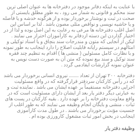
با عنایت به اینکه دفاتر موجود در دفترخانه ها به عنوان اصلی ترین
سند محکم و قانونی به شمار می رود ، به طور مطلق بایستی از
صحت در ثبت و نوشتار برخوردار بوده و از هرگونه خدشه و یا فاصله
و یا حاشیه نویسی و نواقص مثلی مصون باشد . لذا بر اساس این
اصل اغلب دفترخانه ها مرعی به رعایت به این اصل بوده و لذا از در
اختیار گذاردن این دسته ازدفاتر به کارآموزان احتراز می نمایند .
لیکن از آنجایی که متون و مندرجات سند بنچاق و یا اسناد توکیلی و
امثالهم در سیستم رایانه قابلیت اصلاح را دارد اینجانب به طور نمونه
و با نظارت کامل مسئولین ( منشی ها ) اقدام به تنظیم چند فقره
سند توکیل و سند بیع نموده که متن آن به صورت دست نویس به
عنوان نمونه گزارشات ایفادمی گردد .
دفترخانه ۲۰۰ تهران از تعداد ........ نیروی انسانی برخوردار می باشد
که در رأس کارکنان سردفتر قرارگرفته که در واقع مسئولیت
اجرایی دفترخانه مستقیماً بر عهده ایشان می باشد . نماینده ثبت و
به عبارتی دیگر دفتر یار بعد از ایشان دارای مسئولیت است که در
واقع معاونت دفترخانه را بر عهده دارد . بقیه کارکنان در پست های
ثبات ، منشی و بایگان انجام وظیفه می نمایند که به طور اغلب از
جنسیت مؤنث برخوردار می باشند . در طول مدت کارآموزی
اینجانب در بخش امور ثبات مشغول کارورزی بوده ام .
وظیفه دفتر یار