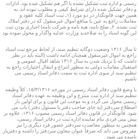
رسمی و اداره ثبت تشكیل نشده یا اگر هم تشكیل شده بود، ادارات
و دفاتر تشكیل شده دارای شرایط كیفی و مطلوب نبوده اند. به
همین جهت قانونگذار در دو مورد (۱ـ ثبت اسناد كلیه عقود و
معاملات راجع به عین یا منافع اموال غیرمنقول كه در دفتر املاك
ثبت نشده. ۲ـ صلح نامه، هبه نامه و شركت نامه) اجباری بودن ثبت
این گونه اسناد را به صلاحدید وزارت عدلیه واگذار و محول نموده بود
.
تا سال ۱۳۱۶ وضعیت دوگانه تنظیم سند، از لحاظ مرجع ثبت اسناد
راجع به اموال غیرمنقول همچنان ادامه داشت (البته باید در نظر
داشت كه با نزدیك شدن به سال ۱۳۱۶ شاهد اقبال عمومی و
استقبال مقامات دولتی به منظور انتزاع و انتقال اختیارات راجع به
تنظیم سند از سوی اداره ثبت به سمت دفاتر اسناد رسمی می
باشیم .
با وضع قانون دفاتر اسناد رسمی در مورخه ۱۵/۳/۱۳۱۶، كلاً وظیفه
تنظیم سند از اداره ثبت منتزع و این وظیفه به عهده دفاتر اسناد
رسمی محول می گردد و به موجب این قانون و برای اولین بار
اصطلاح سردفتر (به جای صاحب دفتر یا مسئول دفتر ) باب می
شود. قانونگذار در قانون دفاتر اسناد رسمی مصوب ۱۳۱۶، علاوه بر
پیش بینی فردی بنام نماینده اداره ثبت در دفاتر اسناد رسمی،
همچنین به منظور معاضدت سردفتر حضور فرد دیگری را نیز
مفروض می داند كه صرفاً عنوان معاون سردفتر را داشته و دفتریار
نامیده می شود .