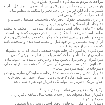
مراجعات مردم به محاکم دادگستری نقش دارند.
هر چند در ایران به ظاهر، سردفتری اسناد رسمی از مشاغل آزاد به
شمار می آید لکن قوانین ایران سردفتر را مکلف به تنظیم تمامی
اسناد مراجعه کنندگان می نماید.
در ایران شخصیت حقوقی دفترخانه، شخصیت مستقلی نیست و
دفترخانه از استقلال حقوقی برخوردار نیست.
ماده ۳۰ قانون دفاتر اسناد رسمی ایران سردفتر را مکلف به تنظیم
تمامی اسناد مراجعه کنندگان می نماید در صورتی که بدیهی است
سردفتر نباید هر سندی تنظیم کند مگر اینکه قدرت استدلال و دفاع
از آن سند تنظیمی را در خود قبل از تنظیم سند دیده و سنجیده باشد
که بعداً بتواند از خود دفاع کند.
سردفتر:اداره امور دفترخانه بعهده شخصی است که بنا به پیشنهاد
سازمان ثبت اسناد و املاک کشور با جلب نظر مشورتی کانون
سردفتران و دفتریاران تعیین شده و سردفتر نامیده می شود. ماده
۲۱ قانون دفاتر اسناد رسمی تأکید می کند که همه «مسئولیت های
دفترخانه بر عهده سردفتر است».
دفتریار :دفتریار سمت معاونت دفترخانه و نمایندگی سازمان ثبت را
دارا می باشد.طبق ماده ۳ قانون دفاتر اسناد رسمی هر دفترخانه
علاوه بر یک دفتریار می تواند یک دفتریار دوم هم داشته باشد.
چگونه یک دفتریار می تواند سردفتر شود ؟
دفتریار اصیل میتواند بعد از سه یا هفت سال سابقه دفتریاری،
سردفتر شوند.
دفتریار برابر مقررات قانون دفاتر اسناد رسمی و با پیشنهاد