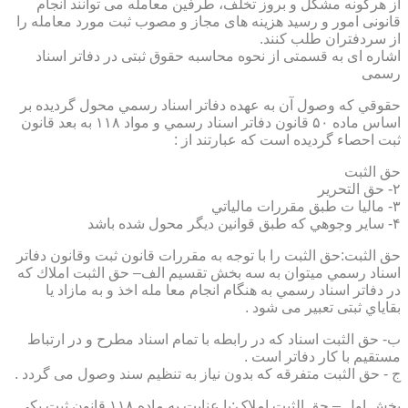
از هرگونه مشکل و بروز تخلف، طرفین معامله می توانند انجام
قانونی امور و رسید هزینه های مجاز و مصوب ثبت مورد معامله را
از سردفتران طلب کنند.
اشاره ای به قسمتی از نحوه محاسبه حقوق ثبتی در دفاتر اسناد
رسمی
حقوقي كه وصول آن به عهده دفاتر اسناد رسمي محول گرديده بر
اساس ماده ۵۰ قانون دفاتر اسناد رسمي و مواد ۱۱۸ به بعد قانون
ثبت احصاء گرديده است كه عبارتند از :
حق الثبت
۲- حق التحرير
۳- ماليا ت طبق مقررات مالياتي
۴- ساير وجوهي كه طبق قوانين ديگر محول شده باشد
حق الثبت:حق الثبت را با توجه به مقررات قانون ثبت وقانون دفاتر
اسناد رسمي ميتوان به سه بخش تقسيم الف– حق الثبت املاك كه
در دفاتر اسناد رسمي به هنگام انجام معا مله اخذ و به مازاد يا
بقاياي ثبتی تعبیر می شود .
ب- حق الثبت اسناد كه در رابطه با تمام اسناد مطرح و در ارتباط
مستقيم با كار دفاتر است .
ج - حق الثبت متفرقه كه بدون نياز به تنظیم سند وصول می گردد .
بخش اول – حق الثبت املاک:با عنايت به ماده ۱۱۸ قانون ثبت يكي