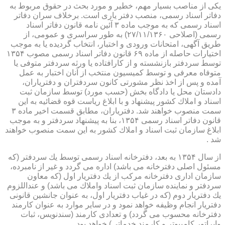
یكی از مناصب بسیار مهم، خطیر و مورد بحث در حقوق مربوط به
دفاتر اسناد رسمی، منصب دفتر یاری است. برخلاف سران دفاتر
اسناد رسمی كه به موجب ماده ۳ آئین نامه قانون دفاتر اسناد
رسمی (اصلاحی ۲۷/۱۱/۱۳۶۰) به طور سراسری و عمومی، از
طریق آگهی، امتحانات ورودی و اختبار، انتخاب گردیده یا به موجب
اختیارات حاصله از ماده ۶۹ قانون دفاتر اسناد رسمی مصوب ۱۳۵۴
توسط سردفتر بازنشسته و از كارافتاده یا ورثه سردفتر متوفی یا
متوفاه معرفی و توسط كمیسیون منتخب از آنان اختبار به عمل
آمده و پس از اخذ نظر مشورتی كانون سردفتران و دفتریاران،
دادستان محل یا دادگاه بخش (حسب مورد) توسط سازمان ثبت
اسناد و املاك كشور پیشنهاد و با ابلاغ ریاست قوه قضائیه به این
سمت منصوب خواهند شد. دفتریاران، مطابق قسمت اخیر ماده ۳
قانون دفاتر اسناد رسمی ۱۳۵۴، بنا به پیشنهاد سردفتر و به موجب
ابلاغ سازمان ثبت اسناد و املاك كشور به این سمت منصوب خواهند
شد .
از سال ۱۳۵۴ به بعد، دفترخانه اسناد رسمی توسط یك سردفتر (كه
مسئول اصلی دفترخانه می باشد) اداره می گردد و غیر از نامبرده،
سازمان اداری دفترخانه مركب از یك دفتریار اول (كه معاون
سردفتر و نماینده سازمان ثبت اسناد واملاك می باشد) و عنداللزوم
یك دفتریار دوم (كه در غیاب دفتریار اول، به عنوان جانشین قانونی
دفتریار انجام وظیفه خواهد نمود و در سایر موارد به عنوان كارمند
دفترخانه محسوب می گردد) و تعدادی كارمند (سندنویس، ثبات
واپراتور كامپیوتر و كارمند خدماتی) خواهد بود .