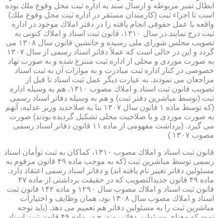
ابطال تمبر مربوطه و ارسال سند به اداره ثبت محل وقوع ملك بوده
است تا اجزاء ثبت (كارمندان مستقر در اداره ثبت محل وقوع ملك)
واقعه یا عمل حقوقی انجام یافته را در دفتر املاك موجود در اداره
ثبت درج نمایند.در سال ۱۳۱۰، قانون ثبت اسناد و املاك كنونی به
تصویب مجلس شورای ملی رسیده و جانشین قانون سال ۱۳۰۸ می
گردد و این در حالی است كه عملاً دفاتر اسناد رسمی از سال ۱۳۰۷
به صورت موردی و محلی از اداره ثبت منتزع شده و به صورت نهاد
خصوصی در كنار اداره ثبت مبادرت و به موازات آن به ثبت اسناد
مراجعان می نمودند. به عبارت دیگر عمل ثبت اسناد تا قبل از
تصویب قانون ثبت اسناد و املاك مصوب ۱۳۱۰، هم به وسیله اداره
ثبت (توسط مباشرین دفتر ثبت) و هم به وسیله دفاتر اسناد رسمی
(كه توسط ماده ۱ قانون سال ۱۳۰۷ بنا به صلاحدید وزیر عدلیه، آنهم
به صورت موردی و با صلاحیت محلی تشكیل گردیده بودند) صورت
می گیرد. (برداشت مفهومی از ماده ۱۱ قانون دفاتر اسناد رسمی
مصوب ۱۳۰۷ )
قانون ثبت اسناد و املاك مصوب ۱۳۱۰، كماكان به ثبت توأمان اسناد
رسمی توسط مباشرین ثبت (كه به موجب ماده ۴۹ قانون مرقوم به
مسئولین دفاتر تغییر نام یافته اند) و دفاتر اسناد رسمی اعتقاد دارد.
ماده ۴۹ قانون جدیدالتصویب كه در حقیقت برداشتی از ماده ۴۷
قانون ثبت اسناد و املاك مصوب سال ۱۲۹۰ و ماده ۱۴۲ قانون ثبت
اسناد و املاك مصوب سال ۱۳۰۸ بود، همان وظایف و اختیارات
مباشرین ثبت را به مسئولین دفاتر هم تعمیم می دهد. (باید توجه
نمود كه معنای مسئولین دفاتر، مندرج در ماده ۴۹ قانون ثبت اسناد