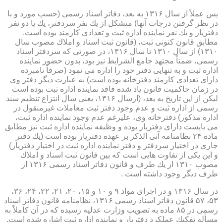
پس عملاً از سال ۱۳۱۶ به بعد، دفاتر اسناد رسمی (حسب مورد و با
در نظر گرفتن درجات آنها) متشكل از یك نفر سردفتر، یك یا دو نفر
دفتریار و یك نفر نماینده اداره ثبت و تعدادی كارمند بوده است.
مطابق قانون كنونی ثبت، (قانون ثبت اسناد و املاك مصوب سال
۱۳۱۰) از سال ۱۳۱۰ تا سال ۱۳۱۶، در صورتی كه سردفتر اسناد
رسمی، ضمناً مجتهد جامع الشرایط نیز بود، بدون حضور نماینده
اداره ثبت و به تنهایی دفتر خود را اداره می نمود (صرفاً نامبرده
دارای تعدادی كارمند دفترخانه بوده است) به عبارت دیگر دفتر وی
در زمان حاكمیت قانون یاد شده فاقد نماینده اداره ثبت بوده است
لیكن از این تاریخ به بعد، (ازسال ۱۳۱۶، یعنی سال انتزاع تنظیم سند
رسمی از اداره ثبت و عدم وجود دفتر ثبت معاملات غیرمنقول در
اداره مذكور) دفترخانه وی، علیرغم عدم وجود نماینده اداره ثبت،
می بایست دارای دفتریار بوده و وظیفه نماینده اداره ثبت نیز مطابق
ماده ۲۴ نظامنامه آتی الذكر بر عهده دفتریار بوده است (یك دفتر
جاری در اختیار سردفتر و دفتر نماینده اداره ثبت در اختیار دفتریار)
و این یكی از تفاوت هایی است كه بین قانون ثبت اسناد و املاك
مصوب ۱۳۱۰ از یك طرف و قانون دفاتر اسناد رسمی ۱۳۱۶ از
طرف دیگر وجود داشته است .
در سال ۱۳۱۶ و در اجرای مواد ۹ و ۱۰ و ۱۵، ۲۰، ۲۱، ۲۲، ۲۴، ۳۶،
۵۳، ۵۷ قانون دفاتر اسناد رسمی ۱۳۱۶، نظامنامه قانون دفاتر اسناد
رسمی در ۸۵ ماده به تصویب وزارت عدلیه رسیده كه در آن كاملاً به
مسأله تفكیك عملكرد دفتریار و نماینده اداره ثبت اشاره شده است.