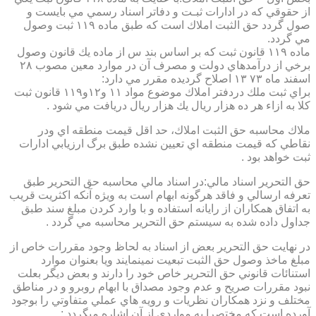
از حقوقي كه در ادارات ثبـت و دفاتر اسناد رسمي مي بايست و
صول گردد حق الثبت املاك است كه طبق ماده ۱۱۹ ثبت وصول
مي گردد.
ماده ۱۱۹ قانون ثبت كه بر اساس بند س از ماده يك قانون وصول
برخي از درآمدهاي دولت و مصرف آن در موارد معين مصوب ۲۸
اسفند ماه ۷۳ ۱۳ اصلاح گرديده مقرر مي دارد:
براي ثبت ملك دردفتر املاك موضوع مواد ۱۱ و۱۲و۱۱۹ قانون ثبت
كلا به ازاء هر ده هزار ريال يك هزار ريال دريافت مي شود .
ملاك محاسبه حق الثبت املاك، حد اقل قيمت منطقه اي ودر
نقاطي كه قيمت منطقه اي تعيين نشده طبق برگ ارزيابي ادارات
ثبت خواهد بود .
حق التحرير اسناد مالي:در اسناد مالي محاسبه حق التحرير طبق
تعرفه ارسالي و فاقد هرگونه ابهام است به ويژه آنكه اكثريت قريب
به اتفاق همكاران از رايانه استفاده و با وارد كردن مبلغ سند طبق
جداول داده شده به سيستم حق التحرير محاسبه مي گردد .
در نهايت حق التحرير بعض از اسناد به لحاظ وجود مقررات خاص از
مبلغ ماخذ وصول حق الثبت تبعيت نمينمايند ويا بعنوان موارد
استنائات قانوني حق التحرير خاص خود را دارند و بعض ديگر بعلت
نبود مقررات صريح و عدم وجود مصداق با ابهام روبرو و در مناطق
مختلف و نزد همكاران نظريات و رويه هاي عملي متفاوتي را بوجود
آورده است كه مختصرا به مواردي از آن اشاره ميگردد :