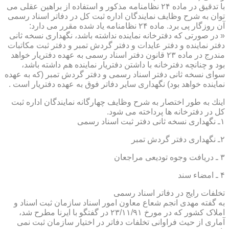
با تدقیق در ماده ۲۴ نظامنامه مذكور و استفاده از براهین عقلی می
توان به شرح وظایف نمایندگان اداره ثبت كل در دفاتر اسناد رسمی
آن روزگار پی برد. ماده ۲۴ نظامنامه یاد شده مقرر می دارد:
« در صورتی كه دفترخانه نماینده نداشته باشد، نگهداری نسخه ثانی
دفتر نماینده و دفتر عایدات و دفتر گردش تمبر و دفتر ثبت مكاتبات
مندرج در ماده ۲۳ قانون دفتر اسناد رسمی به عهده دفتریار خواهد
بود و چنانچه دفترخانه با داشتن دفتریار نماینده هم داشته باشد،
سوای نسخه ثانی دفتر اسناد رسمی و دفتر گردش تمبر (كه به عهده
نماینده خواهد بود) نگهداری سایر دفاتر فوق به عهده دفتریار است .
اینك به طور اختصار به شرح وظایف چهارگانه نمایندگان اداره ثبت
كل در دفترخانه ها پرداخته می شود.
۱ـ نگهداری نسخه ثانی دفتر ثبت اسناد رسمی
۲ـ نگهداری دفتر گردش تمبر
۳ ـ دریافت وجوه تودیعی مراجعان
۴ ـ امضاء سند
تخلفات رایج در دفاتر اسناد رسمی
به گفته مهدی انجم شعاع معاون امور اسناد سازمان ثبت اسناد و
املاک کشور که در مورخ ۲۳/۱۱/۹۱ در گفتگو با ایرنا مطرح شد،
آماری از حیث فراوانی تخلفات دفاتر در اختیار سازمان ثبت نمی