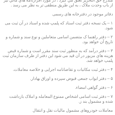
مندرج حق التحرير تعلق مي گيرد ، در مورد اقرارنامه هاي مالي نيز
از باب وحدت ملاک ، به این طریق منطقی تر به نظر می رسد .
دفاتر موجود در دفترخانه های رسمی
۱ – یک نسخه دفتر ثبت اسناد که پلمپ شده و اسناد در آن ثبت می
شود.
۲ – دفتر راهنما ک متضمن اسامی متعاملین و نوع سند و شماره و
تاریخ آن خواهد بود.
۳ – دفتر درآمد که به منظور ثبت سند مقرر است و شماره قبض
هزینه های مزبور در آن قید می شود این دفتر از طرف سازمان ثبت
پلمپ خواهد شد.
۴ – دفتر ثبت مکاتبات و تقاضانامه اجرایی و خلاصه معاملات.
۵ – دفتر ابواب جمعی قبوض سپرده و اوراق بهادار.
۶ – دفتر گواهی امضاء.
۷ – دفتر ثبت اسامی اشخاص ممنوع المعامله و املاک بازداشت
شده و مشمول بند ز.
معاملات خودروهای مشمول مالیات نقل و انتقال