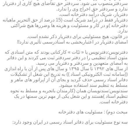
سردفترمنصوب می شود. سردفتر حق تقاضای هیچ کاری از دفتریار
ندارد و سردفتر حق اخراج وی را ندارد.
دفتریار، شریک درآمد دفترخانه است.
دفتریار فقط در درآمد شریک است (15 درصد از حق التحریر ماهیانه
دفترخانه )و در کار و مسئولیت و هزینه ها وضررها هیچ شراکتی
ندارد.
در قانون، هیچ مسئولیتی برای دفتریار ذکر نشده است.
امضای دفتریار در اعتباربخشی به اسنادرسمی تأثیری ندارد!!
دفترنویس:دفترنویس یا « ثبّات » کارکنانی بودند که متن اسنادی که
متون اسناد تنظیمی را در دفتر سردفتر ثبت می کردند و این دفاتر
به امضای متعهدین و سردفتر و دفتریار می رسید.
از سال های ۱۳۹۲ تا سال ۱۳۹۵ و سال های پس از آن با راه اندازی
((سامانه ثبت الکترونیکی اسناد )) به تدریج این شغل از تشکیلات
دفاتر اسناد رسمی حذف گردید و بجای آن از اپراتور های ماهر و
مسلط به تنظیم سند استفاده میشود.
سندنویس:سندنویسان همان (کارمندان باتجربه و مسلط به نحوه
تنظیم اسناد )هستند و این شغل یکی از مهم ترین سمتها در یک
دفترخانه است.
مبحث دوم) : مسئولیت های دفترخانه
سه نوع مسئولیت برای دفاتر اسناد رسمی در ایران وجود دارد: