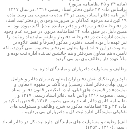
(ماده ۲۴ و ۲۵ نظامنامه مزبور)
براساس ماده ۴۷ قانون دفاتر اسناد رسمی ۱۳۱۶، در سال ۱۳۱۷
آئین نامه دفاتر اسناد رسمی در ۶۴ ماده به تصویب می رسد. ماده
۱۹ آئین نامه مرقوم كماكان بر ضرورت وجودی دو دفتر ثبت اسناد
در دفترخانه (دفتر سردفتر و دفتر نماینده ثبت) تأكید نموده بود. به
همین دلیل، بر طبق ماده ۲۴ نظامنامه مزبور، در صورت عدم وجود
نماینده اداره ثبت در دفترخانه، دفتریار وظیفه نماینده اداره ثبت را
نیز عهده دار بوده است. دفتریار مذكور (صرفاً و فقط علاوه بر
معاونت در این حالت) تنها معاون سردفتر محسوب نمی گردید، بلكه
نامبرده هم معاون سردفتر و هم جانشین نماینده اداره ثبت بوده و
مآلاً عهده دار وظائف وی نیز می گردید.
وظایف و مسئولیت دفتریاران و نمایندگان اداره ثبت:
با پذیرش تفكیك نقش دفتریاران (معاونان سران دفاتر و عوامل
درون نهادی دفاتر اسناد رسمی) و با تأكید بر مفهوم «معاون و
نماینده» در قسمت های قبلی، اینك با تكیه بر قانون دفاتر اسناد
رسمی مصوب ۱۳۱۶ و آئین نامه دفاتر اسناد رسمی ۱۳۱۷ و
نظامنامه قانون دفاتر اسناد رسمی مصوب ۱۳۱۶ بالاخص با تأكید بر
ماده ۲۴ و ۲۵ نظامنامه مذكور به شرح وظائف و مسئولیت های
تفكیكی نمایندگان اداره ثبت كل و دفتریاران می پردازیم .
الف) وظیفه و مسئولیت های نمایندگان اداره ثبت كل در دفاتر اسناد
رسمی (۱۳۱۰ ـ ۱۳۵۴)