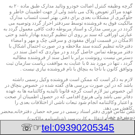
گرچه وظیفه کنترل اصالت خودرو وتائید مدارک طبق ماده ۲۰ به
عهده مراکز تعویض پلاک می باشد ولی از جهت اطمینان خاطر و
جلوگیری از مشکلات بعدی برای دفتر، بهتر است انتساب مدارک
مالکیت فوق به فروشنده توسط سردفتر احراز گردد وتوصیه می
گردد در بررسی مدارک و اسناد مربوطه دقت کافی معمول گردد به
عبارتی اوراقی که سند بر روی آن تنظیم گردیده بهادار باشد و حتی
الامکان در قسمت اوراق مفقودی و سرقتی چک و مهر و امضاء
دفترخانه تنظیم کننده سند ملاحظه و در صورت احتمال اشکال با
دفتر مربوطه تماس حاصل گردد و در مواردی که اصل سند در
دسترس نیست رونوشت برابر با اصل سند از فروشنده مطالبه
گردد ، تنها در مورد بند ۵ با عنایت به موافقت ریاست سازمان ثبت
وتوافق کانون با ناجا به بنچاق با نام فروشنده نیازی نیست .
لازم به ذکر است که ممکن است فروشنده وکیل رسمی داشته
باشد که در این صورت بررسی های گفته شده در خصوص بنچاق در
این خصوص نیز لازم است گرچه قانونا تائیدیه وکالتنامه ها به عهده
دفاتر نمی باشد ولی هرنوع اقدامی که در حصول اطمینان از صحت
و اعتبار وکالتنامه انجام شود تبعات ناشی از اختلافات بعدی را
کاهش می دهد.
تلفن تماس فوری
دفتر اسناد رسمی در سرخه حصار, دفترخانه,محضر
در سرخه حصار
۲-تائیدیه نقل و انتقال و کارت سبز (شناسنامه مالکیت)
☞☏
tel:09390205345
برگ تائیدیه نقل و انتقال صادره از مراکز تعویض پلاک حاوی
مشخصات کامل خودرو اعم از نوع ، سیستم ، مدل ، رنگ ، شماره