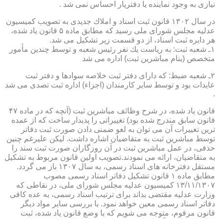
نیازی به وجود نماینده یا دفتریار احساس نمی شد .
در سال ۱۳۰۲ قانون ثبت اسناد و املاك جدیدی به تصویب كمیسیون
عدلیه مجلس شورای ملی رسید كه مطابق ماده ۵ قانون یاد شده،
هر دایره ثبت اسناد، از دو قسمت زیر تشكیل می شد.
۱ـ شعبه ثبت: به ریاست یك نفر رئیس شعبه و توسط چندین مأمور
متخصص (بنام مباشرین ثبت) اداره می شد
۲ـ شعبه ضبط: كه دارای دفتر ثبت خلاصه سوادها و دفتر ثبت
عایدات بود و توسط سایر كارمندان (اجزاء) اداره ثبت تصدی می شد
.
قانون یاد شده، در شرح وظائف مباشرین ثبت (آنچه كه در ماده ۴۷
قانون سابق مندرج شده بود) تغییراتی را پدیدار ساخت كه از عمده
ترین تغییرات آن می توان به لغو ضمنی دادن صورت ثبت دفاتر
توسط مباشرین ثبت به متقاضیان اشاره داشت. لیكن علیرغم چنین
حذفی، در عمل مباشرین ثبت در آن روزگاران صورت ثبت سند را
به متقاضیان، ارائه می نمودند.تصویب اولین قانون مربوط به تشكیل
مستقل دفترخانه های اسناد رسمی، به سال ۱۳۰۷ باز می گردد.
مطابق ماده ۱ قانون تشكیل دفاتر اسناد رسمی مصوب
۱۳/۱۱/۱۳۰۷ كمیسیون عدلیه مجلس شورای ملی، در نقاطی كه
وزارت عدلیه مقتضی بداند برای ترتیب اسناد رسمی، به عده كافی
دفاتر اسناد رسمی معین خواهد نمود. با بررسی سایر مواد دیگر
قانون مرقوم، متوجه می شویم كه با وضع قانون یاد شده، ثبت