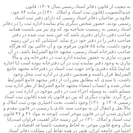
به تبعیت از قانون دفاتر اسناد رسمی سال ۱۳۰۷، قانون
جدیدالتصویب (قانون ثبت اسناد و املاك ۱۳۱۰) در ماده ۸۴ خود،
علاوه بر صاحبان دفاتر اسناد رسمی كه دارای دفتر ثبت اسناد
رسمی بودند، حضور شخص دیگری بنام نماینده اداره ثبت را در دفاتر
اسناد رسمی به رسمیت شناخته بود كه وی نیز می بایست همانند
صاحب دفتر، دارای دفتری باشد كه عین سند ثبت شده در دفتر
صاحب دفتر را در دفتر خود درج نماید. استثنایی كه در این زمینه
وجود داشت، ماده ۸۵ قانون مرقوم بود و آن حالتی بود كه هرگاه
صاحب دفترخانه اسناد رسمی، مجتهد جامع الشرایط باشد، در آن
صورت نیازی به حضور نماینده اداره ثبت در دفترخانه وی و مآلا
نیازی به وجود دفتر نماینده ثبت در آن دفترخانه نبوده است (با اجازه
عدلیه) بلكه دفتری واحد جهت ثبت اسناد در دفترخانه مجتهد جامع
الشرایط قرار داشته و همچنین دفتری در اداره ثبت محل وجود
داشت، تا سندی كه مطابق مقررات از دفتر مجتهد جامع الشرایط
صادر شده و انتساب امضاء مجتهد جامع الشرایط از نظر اداره ثبت
مسلم باشد، به وسیله اجزاء ثبت در دفتر موجود در اداره ثبت نیز
درج گردد. تفاوت دیگری كه بین دو قانون یاد شده (قانون ثبت اسناد
رسمی ۱۳۰۸ و ۱۳۱۰) وجود داشت، بحث اختیاری بودن ثبت املاك و
مالاً نقل و انتقال آن به موجب سند عادی یا رسمی در قانون مقدم و
اجباری شدن آن در قانون موخر است. (توجه به مواد ۴۶ و ۴۷ قانون
ثبت اسناد و املاك ۱۳۱۰ در این زمینه حائز اهمیت فراوان است)تا
سال وضع قانون موخر، به لحاظ وضعیت نامساعد اقتصادی ـ
اجتماعی جامعه ایران، هنوز در همه نقاط این مملكت دفاتر اسناد