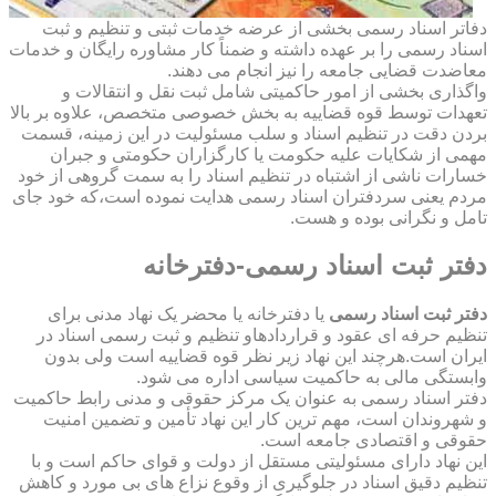
دفاتر اسناد رسمی بخشی از عرضه خدمات ثبتی و تنظیم و ثبت
اسناد رسمی را بر عهده داشته و ضمناً کار مشاوره رایگان و خدمات
معاضدت قضایی جامعه را نیز انجام می دهند.
واگذاری بخشی از امور حاکمیتی شامل ثبت نقل و انتقالات و
تعهدات توسط قوه قضاییه به بخش خصوصی متخصص، علاوه بر بالا
بردن دقت در تنظیم اسناد و سلب مسئولیت در این زمینه، قسمت
مهمی از شکایات علیه حکومت یا کارگزاران حکومتی و جبران
خسارات ناشی از اشتباه در تنظیم اسناد را به سمت گروهی از خود
مردم یعنی سردفتران اسناد رسمی هدایت نموده است،که خود جای
تامل و نگرانی بوده و هست.
دفتر ثبت اسناد رسمی-دفترخانه
دفتر ثبت اسناد رسمی
یا دفترخانه یا محضر یک نهاد مدنی برای
تنظیم حرفه ای عقود و قراردادهاو تنظیم و ثبت رسمی اسناد در
ایران است.هرچند این نهاد زیر نظر قوه قضاییه است ولی بدون
وابستگی مالی به حاکمیت سیاسی اداره می شود.
دفتر اسناد رسمی به عنوان یک مرکز حقوقی و مدنی رابط حاکمیت
و شهروندان است، مهم ترین کار این نهاد تأمین و تضمین امنیت
حقوقی و اقتصادی جامعه است.
این نهاد دارای مسئولیتی مستقل از دولت و قوای حاکم است و با
تنظیم دقیق اسناد در جلوگیری از وقوع نزاع های بی مورد و کاهش