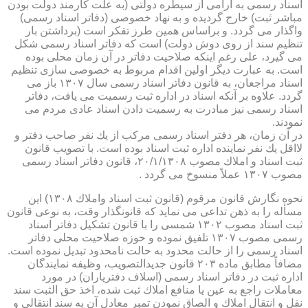
اسناد رسمی به آرامی از سیطره دولتی (به علت كارمند دولت بودن
مباشر ثبت) خارج گردیده و به نهاد خصوصی (دفاتر اسناد رسمی)
واگذار می گردد. و براساس همین طرز تفكر است (برداشتن بار
تنظیم سند از روی دوش دولت) است كه دفاتر اسناد رسمی شكل
می گیرد، علی رغم اینكه صلاحیت دفاتر در آن زمان محلی بوده
است. به عبارت دیگر اولین اقدام مربوط به خصوصی سازی تنظیم
اسناد مراجعان، به قانون دفاتر اسناد رسمی سال ۱۳۰۷ باز می
گردد. علاوه بر آنكه اسناد در اداره ثبت رسمیت می یافت، دفاتر
اسناد رسمی نیز مبادرت به رسمیت دادن اسناد عادی مردم می
نمودند.
در آن زمان، هر دفتر اسناد رسمی مركب از یك نفر صاحب دفتر و
لااقل یك نفر نماینده اداره ثبت اسناد بوده است. با تصویب قانون
ثبت اسناد و املاك مصوب ۲۰/۱/۱۳۰۸، قانون دفاتر اسناد رسمی
مصوب ۱۳۰۷ عملاً منسوخ می گردد .
نحوه نگارش قانون مرقوم (قانون ثبت اسناد واملاك ۱۳۰۸) این
مسأله را به ذهن تداعی می نماید كه قانونگذار وقت، به نوعی قانون
ثبت اسناد مصوب ۱۳۰۲ شمسی را با قانون تشكیل دفاتر اسناد
رسمی مصوب ۱۳۰۷ تلفیق نموده و حوزه صلاحیت محلی دفاتر
اسناد رسمی را از حالت محدود به حالت نامحدود تبدیل نموده است.
مضافاً مطابق ماده ۲۰۳ قانون جدیدالتصویب، وظیفه نمایندگان
اداره ثبت در دفاتر اسناد رسمی (اسلاف دفتریاران) در مورد
معاملات راجع به عین یا منافع املاك ثبت شده، اخذ حق الثبت سند
نقل و انتقال املاك و الصاق نمودن تمبر معادل آن به سند انتقالی و