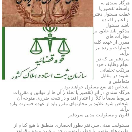
هرگاه سندی به
واسطه تقصیر یا
غفلت مسئول دفتر
از اعتبار افتاده
باشد مسئول
مذکور باید علاوه بر
مجازات های
مقرر، از عهده کلیه
خسارات وارده نیز
برآید.
سردفترانی که در
انجام وظایف خود
مرتکب تخلفاتی
بشوند در مقابل
متعاملین و
اشخاص ذی نفع مسئول خواهند بود .
هرگاه سندی در اثر (تقصیر یا تخلف) آن ها از قوانین و مقررات
مربوط بعضاً یا کلاً از اعتبار افتد و در نتیجه ضرری متوجه آن
اشخاص شود علاوه بر مجازتهای مقرر باید از عهده خسارت وارد
برآیند.
قانون و مسئولیت مدنی سردفتر
مسئولیت مدنی سردفتر بطور انحصاری منطبق با هیچ کدام از
نظریه های تقصیر یا خطر یا تضمین حق و غیره نبوده و قواعد