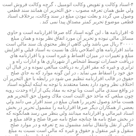
۴-اسناد وكالت و تفويض وكالت اتومبيل ، گرچه وكالت فروش است
ولي طبق همان تعرفه مصوب ، حق التحرير آن همانند سند قطعي
وصول مي گردد و بعلت نبودن مبلغ در سند وكالت، برخلاف اسناد
قطعی موضوع تحریر کمتر مصداق پیدا نمی کند .
۵- اقرارنامه ها ، اين گونه اسناد گاه صرفا اقرارنامه است و حاوي
مسائل مالي نبوده و تحرير آن مورد اتفاق نظر بوده و همان مبلغ
۳۰۰۰۰ ريال مي باشد ولي گاهي ازنظر محتوي يك سند مالي است
مانند اقرارنامه هاي اصلاحي بانك ها نسبت به اسناد قبلي و افزايش
مبلغ و تغييرات در ميزان اقساط و غيره است و يا اقرارنامه هاي
دريافت خسارات توسط اشخاص از شهرداري ها و ادارات راه و
ترابري و غيره كه مقر اقرار به دريافت مبالغي نموده و در قبال آن
حق خود را اسقاط مي نمايد ، در اين گونه موارد كه به جاي صلح
حقوق در قالب اقرارنامه تنظيم مي شود در رابطه با حق التحرير آن
اختلاف نظر وجود دارد بعضا معتقدند با توجه به اينكه اينگونه اسناد
در واقع سندي مالي است وبا توجه به مفاد يكي از آراء وحدت رويه
چون مبلغي كه ماخذ حق الثبت است ملاك وصول حق التحرير هم
هست ماخذ وصول تحرير را همان مبلغ در سند اقرار مي دانند ولي
بعضي از همكاران ديگر صرفا اقرارنامه را مشمول تحرير در بخش
اسناد غيرمالي و اقرارنامه ميدانند ولي بنظر مي رسد همانگونه كه
در بخش صلح نامه ها چنانچه صلح نامه صرفا صلح و فاقد مبلغ و
حاكي از نقل وانتقال نباشد مشمول بند ج تعرفه و در موارد صلح
منقول و غير منقول و حقوق و غيره كه مالي است نسبت به مبلغ