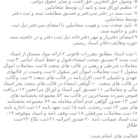
۵- وصول حق التحریر، حق الثبت و سایر حقوق دولتی.
۶- تنظیم اوراق سند و تایید آن توسط متعاملین.
۷- ثبت سند در دفتر سردفتر و تصدیق مطابقت سند و ثبت دفتر
توسط متعاملین.
۸- تایید صحت ثبت و هویت متعاملین با امضای سردفتر ذیل ثبت
دفتر و حاشیه سند.
۹-امضای دفتریار و مهر دفترخانه ذیل ثبت دفتر و در حاشیه سند.
حوزه وظایف دفاتر اسناد رسمی
۱-ثبت اسناد مطابق مقررات قانونی ۲-ارائه مواد مصدق از اسناد
ثبت شده ۳-تصدیق صحت امضاء،قبول و حفظ اسناد امانتی ۴-ثبت
معاملات شرطی و رهنی در قالب های متعدد ۵-ثبت معاملات اموال
منقول ۶-ثبت معاملات اموال غیر منقول ۷-ثبت وصیت در قالبهای
عهدی و تکمیلی ۸-ثبت اقرارنامه در قالب های متعدد ۹-ثبت وکالت
در قالب های متعدد ۱۰-گواهی امضاء در قالب های متعدد بجز اسناد
مالی و معاملاتی ۱۱-تصدیق کپی اسناد و اوراق مراجعین ۱۲-دریافت
قبوض سپرده مستاجرین در قالب بند ۵۲ مجموعه بخشنامه های
ثبتی ۱۳-صدور گواهی عدم انجام معامله بند ۸۹ مجموعه بخشنامه
های ثبتی ۱۴-ثبت رضایت نامه ۱۵-ثبت تعهد نامه ۱۶-ثبت اجاره نامه
۱۷-ثبت معاملات سرقفلی ۱۸-ثبت وقف نامه و اسناد موقوفه ۱۹-
ثبت اسناد ضمانت نامه ۲۰-صدور اجرائیه ۲۱-ثبت نکاح ۲۲-ثبت
طلاق
فعالیت های انجام شده :