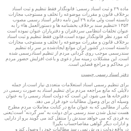
ماده ۲۹ و ثبت اسناد رسمی: قانونگذار فقط تنظیم و ثبت اسناد
برخلاف قانون و مقررات موضوعه را تخلف و مستوجب مجازات
دانسته است ولی ماده ۲۹ آیین نامه دفاتر اسناد رسمی مصوب
۱۳۵۴ «تنظیم سند برخلاف بخشنامه ها و دستورالعمل ها» را به
عنوان تخلفات انتظامی سردفتران و دفتریاران عنوان نموده است
که مورد نظر قانونگذار نبوده است،قانون فقط تنظیم و ثبت اسناد
برخلاف قانون و مقررات موضوعه را تخلف و مستوجب مجازات
دانسته است.در کشور ایران موانع ایجادشده بر سر راه تنظیم
سندرسمی موجب روی گردانی مردم از تنظیم اسنادرسمی شده
است. این مشکلات زمینه ساز دعوی و باعث افزایش حضور مردم
در محاکم و مراجع قضایی است.
دفتر اسناد رسمی چیست
برای تنظیم رسمی اسناد استعلامات متعددی نیاز است.از جمله
دلایلی که مانع مراجعه مردم برای تنظیم اسناد به صورت رسمی در
دفترخانه ها می شود، این است که دولت اسناد رسمی را به عنوان
وسیله ای برای وصول مطالبات خود قرار می دهد.
یکی از مطالبی که به عنوان مانع در کتابت معاملات مردم مطرح
هست تبدیل شدن سند رسمی برای دولت به “سر گردنه” است؛یعنی
به فردی که می خواهد سندش را منتقل کند می گویند برو از دارایی
و ادارات دیگر گواهی مفاصاحساب بگیر!!
در واقع دولت زورش نمی رسد مطالبات خود را وصول کند و