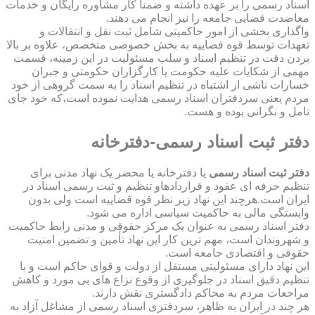
اسناد رسمی را بر عهده داشته و ضمناً کار مشاوره رایگان و خدمات
معاضدت قضایی جامعه را نیز انجام می دهند.
واگذاری بخشی از امور حاکمیتی شامل ثبت نقل و انتقالات و
تعهدات توسط قوه قضاییه به بخش خصوصی متخصص، علاوه بر بالا
بردن دقت در تنظیم اسناد و سلب مسئولیت در این زمینه، قسمت
مهمی از شکایات علیه حکومت یا کارگزاران حکومتی و جبران
خسارات ناشی از اشتباه در تنظیم اسناد را به سمت گروهی از خود
مردم یعنی سردفتران اسناد رسمی هدایت نموده است،که خود جای
تامل و نگرانی بوده و هست.
دفتر ثبت اسناد رسمی-دفترخانه
دفتر ثبت اسناد رسمی
یا دفترخانه یا محضر یک نهاد مدنی برای
تنظیم حرفه ای عقود و قراردادهاو تنظیم و ثبت رسمی اسناد در
ایران است.هرچند این نهاد زیر نظر قوه قضاییه است ولی بدون
وابستگی مالی به حاکمیت سیاسی اداره می شود.
دفتر اسناد رسمی به عنوان یک مرکز حقوقی و مدنی رابط حاکمیت
و شهروندان است، مهم ترین کار این نهاد تأمین و تضمین امنیت
حقوقی و اقتصادی جامعه است.
این نهاد دارای مسئولیتی مستقل از دولت و قوای حاکم است و با
تنظیم دقیق اسناد در جلوگیری از وقوع نزاع های بی مورد و کاهش
مراجعات مردم به محاکم دادگستری نقش دارند.
هر چند در ایران به ظاهر، سردفتری اسناد رسمی از مشاغل آزاد به