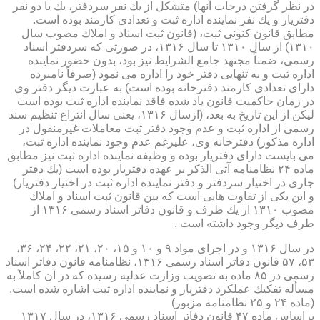
در نظر گرفتن درجات آنها) متشكل از یك نفر سردفتر، یك یا دو نفر
دفتریار و یك نفر نماینده اداره ثبت و تعدادی كارمند بوده است.
مطابق قانون كنونی ثبت، (قانون ثبت اسناد و املاك مصوب سال
۱۳۱۰) از سال ۱۳۱۰ تا سال ۱۳۱۶، در صورتی كه سردفتر اسناد
رسمی، ضمناً مجتهد جامع الشرایط نیز بود، بدون حضور نماینده
اداره ثبت و به تنهایی دفتر خود را اداره می نمود (صرفاً نامبرده
دارای تعدادی كارمند دفترخانه بوده است) به عبارت دیگر دفتر وی
در زمان حاكمیت قانون یاد شده فاقد نماینده اداره ثبت بوده است
لیكن از این تاریخ به بعد، (ازسال ۱۳۱۶، یعنی سال انتزاع تنظیم سند
رسمی از اداره ثبت و عدم وجود دفتر ثبت معاملات غیرمنقول در
اداره مذكور) دفترخانه وی، علیرغم عدم وجود نماینده اداره ثبت،
می بایست دارای دفتریار بوده و وظیفه نماینده اداره ثبت نیز مطابق
ماده ۲۴ نظامنامه آتی الذكر بر عهده دفتریار بوده است (یك دفتر
جاری در اختیار سردفتر و دفتر نماینده اداره ثبت در اختیار دفتریار)
و این یكی از تفاوت هایی است كه بین قانون ثبت اسناد و املاك
مصوب ۱۳۱۰ از یك طرف و قانون دفاتر اسناد رسمی ۱۳۱۶ از
طرف دیگر وجود داشته است .
در سال ۱۳۱۶ و در اجرای مواد ۹ و ۱۰ و ۱۵، ۲۰، ۲۱، ۲۲، ۲۴، ۳۶،
۵۳، ۵۷ قانون دفاتر اسناد رسمی ۱۳۱۶، نظامنامه قانون دفاتر اسناد
رسمی در ۸۵ ماده به تصویب وزارت عدلیه رسیده كه در آن كاملاً به
مسأله تفكیك عملكرد دفتریار و نماینده اداره ثبت اشاره شده است.
(ماده ۲۴ و ۲۵ نظامنامه مزبور)
براساس ماده ۴۷ قانون دفاتر اسناد رسمی ۱۳۱۶، در سال ۱۳۱۷