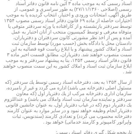
اسناد رسمی كه به موجب ماده ۳ آئین نامه قانون دفاتر اسناد
رسمی (اصلاحی ۲۷/۱۱/۱۳۶۰) به طور سراسری و عمومی، از
طریق آگهی، امتحانات ورودی و اختبار، انتخاب گردیده یا به موجب
اختیارات حاصله از ماده ۶۹ قانون دفاتر اسناد رسمی مصوب ۱۳۵۴
توسط سردفتر بازنشسته و از كارافتاده یا ورثه سردفتر متوفی یا
متوفاه معرفی و توسط كمیسیون منتخب از آنان اختبار به عمل
آمده و پس از اخذ نظر مشورتی كانون سردفتران و دفتریاران،
دادستان محل یا دادگاه بخش (حسب مورد) توسط سازمان ثبت
اسناد و املاك كشور پیشنهاد و با ابلاغ ریاست قوه قضائیه به این
سمت منصوب خواهند شد. دفتریاران، مطابق قسمت اخیر ماده ۳
قانون دفاتر اسناد رسمی ۱۳۵۴، بنا به پیشنهاد سردفتر و به موجب
ابلاغ سازمان ثبت اسناد و املاك كشور به این سمت منصوب خواهند
شد .
از سال ۱۳۵۴ به بعد، دفترخانه اسناد رسمی توسط یك سردفتر (كه
مسئول اصلی دفترخانه می باشد) اداره می گردد و غیر از نامبرده،
سازمان اداری دفترخانه مركب از یك دفتریار اول (كه معاون
سردفتر و نماینده سازمان ثبت اسناد واملاك می باشد) و عنداللزوم
یك دفتریار دوم (كه در غیاب دفتریار اول، به عنوان جانشین قانونی
دفتریار انجام وظیفه خواهد نمود و در سایر موارد به عنوان كارمند
دفترخانه محسوب می گردد) و تعدادی كارمند (سندنویس، ثبات
واپراتور كامپیوتر و كارمند خدماتی) خواهد بود .
تاریخچه شكل گیری دفاتر اسناد رسمی: