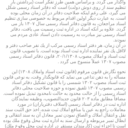
واگذار می گردد. و براساس همین طرز تفكر است (برداشتن بار
تنظیم سند از روی دوش دولت) است كه دفاتر اسناد رسمی شكل
می گیرد، علی رغم اینكه صلاحیت دفاتر در آن زمان محلی بوده
است. به عبارت دیگر اولین اقدام مربوط به خصوصی سازی تنظیم
اسناد مراجعان، به قانون دفاتر اسناد رسمی سال ۱۳۰۷ باز می
گردد. علاوه بر آنكه اسناد در اداره ثبت رسمیت می یافت، دفاتر
اسناد رسمی نیز مبادرت به رسمیت دادن اسناد عادی مردم می
نمودند.
در آن زمان، هر دفتر اسناد رسمی مركب از یك نفر صاحب دفتر و
لااقل یك نفر نماینده اداره ثبت اسناد بوده است. با تصویب قانون
ثبت اسناد و املاك مصوب ۲۰/۱/۱۳۰۸، قانون دفاتر اسناد رسمی
مصوب ۱۳۰۷ عملاً منسوخ می گردد .
نحوه نگارش قانون مرقوم (قانون ثبت اسناد واملاك ۱۳۰۸) این
مسأله را به ذهن تداعی می نماید كه قانونگذار وقت، به نوعی قانون
ثبت اسناد مصوب ۱۳۰۲ شمسی را با قانون تشكیل دفاتر اسناد
رسمی مصوب ۱۳۰۷ تلفیق نموده و حوزه صلاحیت محلی دفاتر
اسناد رسمی را از حالت محدود به حالت نامحدود تبدیل نموده است.
مضافاً مطابق ماده ۲۰۳ قانون جدیدالتصویب، وظیفه نمایندگان
اداره ثبت در دفاتر اسناد رسمی (اسلاف دفتریاران) در مورد
معاملات راجع به عین یا منافع املاك ثبت شده، اخذ حق الثبت سند
نقل و انتقال املاك و الصاق نمودن تمبر معادل آن به سند انتقالی و
ابطال تمبر مربوطه و ارسال سند به اداره ثبت محل وقوع ملك بوده
است تا اجزاء ثبت (كارمندان مستقر در اداره ثبت محل وقوع ملك)