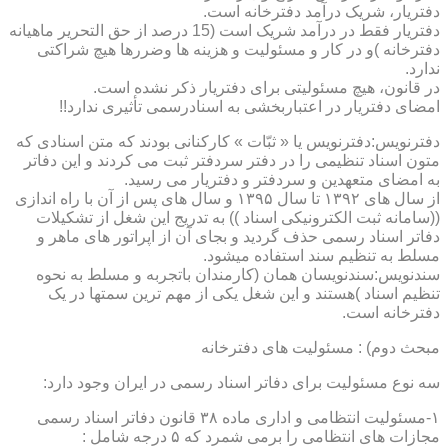
دفتریار، شریک درآمد دفترخانه است.
دفتریار فقط در درآمد شریک است (15 درصد از حق التحریر ماهیانه
دفترخانه )و در کار و مسئولیت و هزینه ها وضررها هیچ شراکتی
ندارد.
در قانون، هیچ مسئولیتی برای دفتریار ذکر نشده است.
امضای دفتریار در اعتباربخشی به اسنادرسمی تأثیری ندارد!!
دفترنویس:دفترنویس یا « ثبّات » کارکنانی بودند که متن اسنادی که
متون اسناد تنظیمی را در دفتر سردفتر ثبت می کردند و این دفاتر
به امضای متعهدین و سردفتر و دفتریار می رسید.
از سال های ۱۳۹۲ تا سال ۱۳۹۵ و سال های پس از آن با راه اندازی
((سامانه ثبت الکترونیکی اسناد )) به تدریج این شغل از تشکیلات
دفاتر اسناد رسمی حذف گردید و بجای آن از اپراتور های ماهر و
مسلط به تنظیم سند استفاده میشود.
سندنویس:سندنویسان همان (کارمندان باتجربه و مسلط به نحوه
تنظیم اسناد )هستند و این شغل یکی از مهم ترین سمتها در یک
دفترخانه است.
مبحث دوم) : مسئولیت های دفترخانه
سه نوع مسئولیت برای دفاتر اسناد رسمی در ایران وجود دارد:
۱-مسئولیت انتظامی و اداری ماده ۳۸ قانون دفاتر اسناد رسمی
مجازات های انتظامی را برمی شمرد که ۵ درجه شامل :