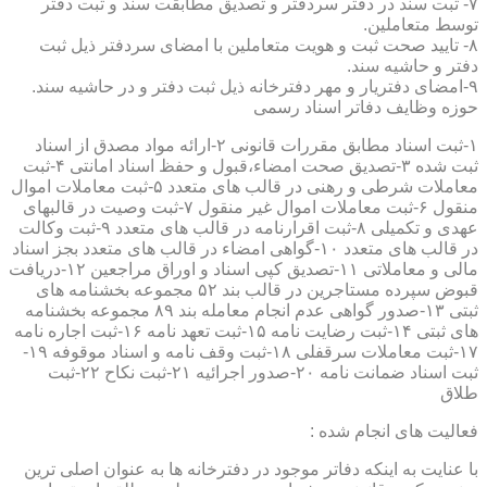
۷- ثبت سند در دفتر سردفتر و تصدیق مطابقت سند و ثبت دفتر
توسط متعاملین.
۸- تایید صحت ثبت و هویت متعاملین با امضای سردفتر ذیل ثبت
دفتر و حاشیه سند.
۹-امضای دفتریار و مهر دفترخانه ذیل ثبت دفتر و در حاشیه سند.
حوزه وظایف دفاتر اسناد رسمی
۱-ثبت اسناد مطابق مقررات قانونی ۲-ارائه مواد مصدق از اسناد
ثبت شده ۳-تصدیق صحت امضاء،قبول و حفظ اسناد امانتی ۴-ثبت
معاملات شرطی و رهنی در قالب های متعدد ۵-ثبت معاملات اموال
منقول ۶-ثبت معاملات اموال غیر منقول ۷-ثبت وصیت در قالبهای
عهدی و تکمیلی ۸-ثبت اقرارنامه در قالب های متعدد ۹-ثبت وکالت
در قالب های متعدد ۱۰-گواهی امضاء در قالب های متعدد بجز اسناد
مالی و معاملاتی ۱۱-تصدیق کپی اسناد و اوراق مراجعین ۱۲-دریافت
قبوض سپرده مستاجرین در قالب بند ۵۲ مجموعه بخشنامه های
ثبتی ۱۳-صدور گواهی عدم انجام معامله بند ۸۹ مجموعه بخشنامه
های ثبتی ۱۴-ثبت رضایت نامه ۱۵-ثبت تعهد نامه ۱۶-ثبت اجاره نامه
۱۷-ثبت معاملات سرقفلی ۱۸-ثبت وقف نامه و اسناد موقوفه ۱۹-
ثبت اسناد ضمانت نامه ۲۰-صدور اجرائیه ۲۱-ثبت نکاح ۲۲-ثبت
طلاق
فعالیت های انجام شده :
با عنایت به اینکه دفاتر موجود در دفترخانه ها به عنوان اصلی ترین