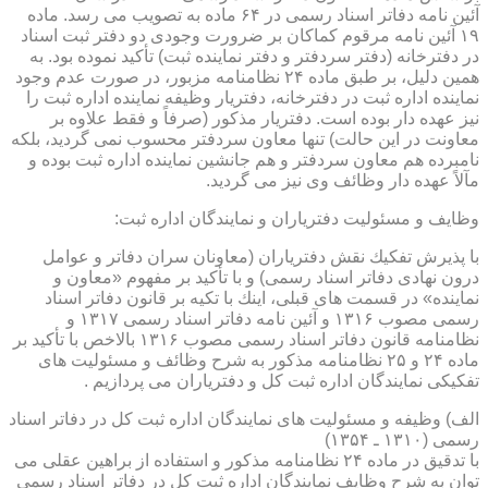
آئین نامه دفاتر اسناد رسمی در ۶۴ ماده به تصویب می رسد. ماده
۱۹ آئین نامه مرقوم كماكان بر ضرورت وجودی دو دفتر ثبت اسناد
در دفترخانه (دفتر سردفتر و دفتر نماینده ثبت) تأكید نموده بود. به
همین دلیل، بر طبق ماده ۲۴ نظامنامه مزبور، در صورت عدم وجود
نماینده اداره ثبت در دفترخانه، دفتریار وظیفه نماینده اداره ثبت را
نیز عهده دار بوده است. دفتریار مذكور (صرفاً و فقط علاوه بر
معاونت در این حالت) تنها معاون سردفتر محسوب نمی گردید، بلكه
نامبرده هم معاون سردفتر و هم جانشین نماینده اداره ثبت بوده و
مآلاً عهده دار وظائف وی نیز می گردید.
وظایف و مسئولیت دفتریاران و نمایندگان اداره ثبت:
با پذیرش تفكیك نقش دفتریاران (معاونان سران دفاتر و عوامل
درون نهادی دفاتر اسناد رسمی) و با تأكید بر مفهوم «معاون و
نماینده» در قسمت های قبلی، اینك با تكیه بر قانون دفاتر اسناد
رسمی مصوب ۱۳۱۶ و آئین نامه دفاتر اسناد رسمی ۱۳۱۷ و
نظامنامه قانون دفاتر اسناد رسمی مصوب ۱۳۱۶ بالاخص با تأكید بر
ماده ۲۴ و ۲۵ نظامنامه مذكور به شرح وظائف و مسئولیت های
تفكیكی نمایندگان اداره ثبت كل و دفتریاران می پردازیم .
الف) وظیفه و مسئولیت های نمایندگان اداره ثبت كل در دفاتر اسناد
رسمی (۱۳۱۰ ـ ۱۳۵۴)
با تدقیق در ماده ۲۴ نظامنامه مذكور و استفاده از براهین عقلی می
توان به شرح وظایف نمایندگان اداره ثبت كل در دفاتر اسناد رسمی