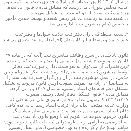
در سال ۱۳۰۲ قانون ثبت اسناد و املاك جدیدی به تصویب كمیسیون
عدلیه مجلس شورای ملی رسید كه مطابق ماده ۵ قانون یاد شده،
هر دایره ثبت اسناد، از دو قسمت زیر تشكیل می شد.
۱ـ شعبه ثبت: به ریاست یك نفر رئیس شعبه و توسط چندین مأمور
متخصص (بنام مباشرین ثبت) اداره می شد
۲ـ شعبه ضبط: كه دارای دفتر ثبت خلاصه سوادها و دفتر ثبت
عایدات بود و توسط سایر كارمندان (اجزاء) اداره ثبت تصدی می شد
.
قانون یاد شده، در شرح وظائف مباشرین ثبت (آنچه كه در ماده ۴۷
قانون سابق مندرج شده بود) تغییراتی را پدیدار ساخت كه از عمده
ترین تغییرات آن می توان به لغو ضمنی دادن صورت ثبت دفاتر
توسط مباشرین ثبت به متقاضیان اشاره داشت. لیكن علیرغم چنین
حذفی، در عمل مباشرین ثبت در آن روزگاران صورت ثبت سند را
به متقاضیان، ارائه می نمودند.تصویب اولین قانون مربوط به تشكیل
مستقل دفترخانه های اسناد رسمی، به سال ۱۳۰۷ باز می گردد.
مطابق ماده ۱ قانون تشكیل دفاتر اسناد رسمی مصوب
۱۳/۱۱/۱۳۰۷ كمیسیون عدلیه مجلس شورای ملی، در نقاطی كه
وزارت عدلیه مقتضی بداند برای ترتیب اسناد رسمی، به عده كافی
دفاتر اسناد رسمی معین خواهد نمود. با بررسی سایر مواد دیگر
قانون مرقوم، متوجه می شویم كه با وضع قانون یاد شده، ثبت
اسناد رسمی به آرامی از سیطره دولتی (به علت كارمند دولت بودن
مباشر ثبت) خارج گردیده و به نهاد خصوصی (دفاتر اسناد رسمی)