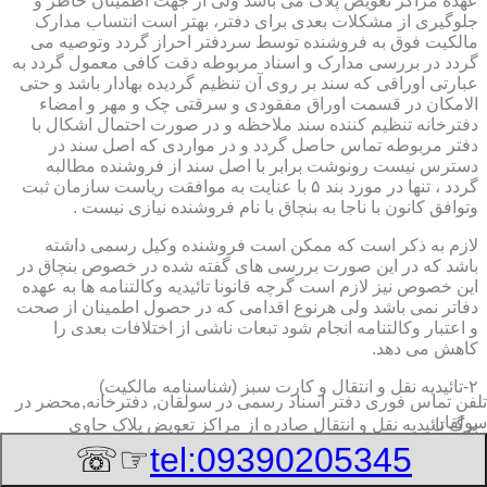
عهده مراکز تعویض پلاک می باشد ولی از جهت اطمینان خاطر و
جلوگیری از مشکلات بعدی برای دفتر، بهتر است انتساب مدارک
مالکیت فوق به فروشنده توسط سردفتر احراز گردد وتوصیه می
گردد در بررسی مدارک و اسناد مربوطه دقت کافی معمول گردد به
عبارتی اوراقی که سند بر روی آن تنظیم گردیده بهادار باشد و حتی
الامکان در قسمت اوراق مفقودی و سرقتی چک و مهر و امضاء
دفترخانه تنظیم کننده سند ملاحظه و در صورت احتمال اشکال با
دفتر مربوطه تماس حاصل گردد و در مواردی که اصل سند در
دسترس نیست رونوشت برابر با اصل سند از فروشنده مطالبه
گردد ، تنها در مورد بند ۵ با عنایت به موافقت ریاست سازمان ثبت
وتوافق کانون با ناجا به بنچاق با نام فروشنده نیازی نیست .
لازم به ذکر است که ممکن است فروشنده وکیل رسمی داشته
باشد که در این صورت بررسی های گفته شده در خصوص بنچاق در
این خصوص نیز لازم است گرچه قانونا تائیدیه وکالتنامه ها به عهده
دفاتر نمی باشد ولی هرنوع اقدامی که در حصول اطمینان از صحت
و اعتبار وکالتنامه انجام شود تبعات ناشی از اختلافات بعدی را
کاهش می دهد.
۲-تائیدیه نقل و انتقال و کارت سبز (شناسنامه مالکیت)
تلفن تماس فوری
دفتر اسناد رسمی در سولقان, دفترخانه,محضر در
سولقان
برگ تائیدیه نقل و انتقال صادره از مراکز تعویض پلاک حاوی
مشخصات کامل خودرو اعم از نوع ، سیستم ، مدل ، رنگ ، شماره
☞☏
tel:09390205345
موتور و شاسی ، تیپ و بخصوس شماره شناسه خودرو ( VIN ) در
صدر صفحه و مشخصات فروشنده و خریدار اعم از مشخصات