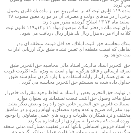
مي گردد.
ماده ۱۱۹ قانون ثبت كه بر اساس بند س از ماده يك قانون وصول
برخي از درآمدهاي دولت و مصرف آن در موارد معين مصوب ۲۸
اسفند ماه ۷۳ ۱۳ اصلاح گرديده مقرر مي دارد:
براي ثبت ملك دردفتر املاك موضوع مواد ۱۱ و۱۲و۱۱۹ قانون ثبت
كلا به ازاء هر ده هزار ريال يك هزار ريال دريافت مي شود .
ملاك محاسبه حق الثبت املاك، حد اقل قيمت منطقه اي ودر
نقاطي كه قيمت منطقه اي تعيين نشده طبق برگ ارزيابي ادارات
ثبت خواهد بود .
حق التحرير اسناد مالي:در اسناد مالي محاسبه حق التحرير طبق
تعرفه ارسالي و فاقد هرگونه ابهام است به ويژه آنكه اكثريت قريب
به اتفاق همكاران از رايانه استفاده و با وارد كردن مبلغ سند طبق
جداول داده شده به سيستم حق التحرير محاسبه مي گردد .
در نهايت حق التحرير بعض از اسناد به لحاظ وجود مقررات خاص از
مبلغ ماخذ وصول حق الثبت تبعيت نمينمايند ويا بعنوان موارد
استنائات قانوني حق التحرير خاص خود را دارند و بعض ديگر بعلت
نبود مقررات صريح و عدم وجود مصداق با ابهام روبرو و در مناطق
مختلف و نزد همكاران نظريات و رويه هاي عملي متفاوتي را بوجود
آورده است كه مختصرا به مواردي از آن اشاره ميگردد :
۱- اسناد فروش اقساطي بانكها كه در تعقيب مشاركت مدني منعقد
ميگردد بر اساس تبصره ماده ۱۵ قاون عمليات بانكي گرچه حق