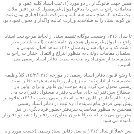
همین جهت قانونگذار در دو مورد (۱ـ ثبت اسناد كلیه عقود و
معاملات راجع به عین یا منافع اموال غیرمنقول كه در دفتر املاك
ثبت نشده. ۲ـ صلح نامه، هبه نامه و شركت نامه) اجباری بودن ثبت
این گونه اسناد را به صلاحدید وزارت عدلیه واگذار و محول نموده بود
.
تا سال ۱۳۱۶ وضعیت دوگانه تنظیم سند، از لحاظ مرجع ثبت اسناد
راجع به اموال غیرمنقول همچنان ادامه داشت (البته باید در نظر
داشت كه با نزدیك شدن به سال ۱۳۱۶ شاهد اقبال عمومی و
استقبال مقامات دولتی به منظور انتزاع و انتقال اختیارات راجع به
تنظیم سند از سوی اداره ثبت به سمت دفاتر اسناد رسمی می
باشیم .
با وضع قانون دفاتر اسناد رسمی در مورخه ۱۵/۳/۱۳۱۶، كلاً وظیفه
تنظیم سند از اداره ثبت منتزع و این وظیفه به عهده دفاتر اسناد
رسمی محول می گردد و به موجب این قانون و برای اولین بار
اصطلاح سردفتر (به جای صاحب دفتر یا مسئول دفتر ) باب می
شود. قانونگذار در قانون دفاتر اسناد رسمی مصوب ۱۳۱۶، علاوه بر
پیش بینی فردی بنام نماینده اداره ثبت در دفاتر اسناد رسمی،
همچنین به منظور معاضدت سردفتر حضور فرد دیگری را نیز
مفروض می داند كه صرفاً عنوان معاون سردفتر را داشته و دفتریار
نامیده می شود .
پس عملاً از سال ۱۳۱۶ به بعد، دفاتر اسناد رسمی (حسب مورد و با