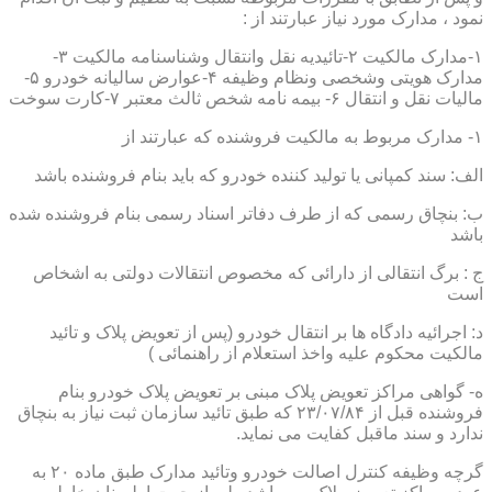
نمود ، مدارک مورد نیاز عبارتند از :
۱-مدارک مالکیت ۲-تائیدیه نقل وانتقال وشناسنامه مالکیت ۳-
مدارک هویتی وشخصی ونظام وظیفه ۴-عوارض سالیانه خودرو ۵-
مالیات نقل و انتقال ۶- بیمه نامه شخص ثالث معتبر ۷-کارت سوخت
۱- مدارک مربوط به مالکیت فروشنده که عبارتند از
الف: سند کمپانی یا تولید کننده خودرو که باید بنام فروشنده باشد
ب: بنچاق رسمی که از طرف دفاتر اسناد رسمی بنام فروشنده شده
باشد
ج : برگ انتقالی از دارائی که مخصوص انتقالات دولتی به اشخاص
است
د: اجرائیه دادگاه ها بر انتقال خودرو (پس از تعویض پلاک و تائید
مالکیت محکوم علیه واخذ استعلام از راهنمائی )
ه- گواهی مراکز تعویض پلاک مبنی بر تعویض پلاک خودرو بنام
فروشنده قبل از ۲۳/۰۷/۸۴ که طبق تائید سازمان ثبت نیاز به بنچاق
ندارد و سند ماقبل کفایت می نماید.
گرچه وظیفه کنترل اصالت خودرو وتائید مدارک طبق ماده ۲۰ به