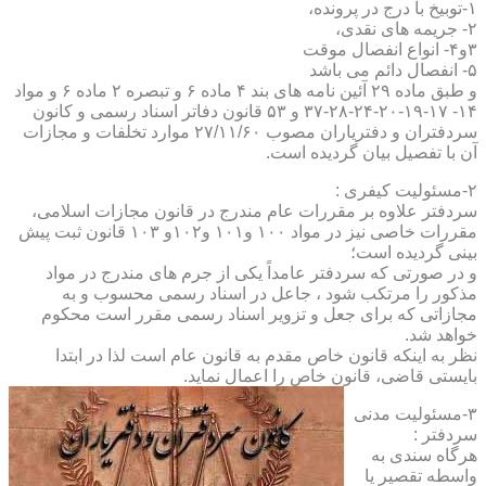
۱-توبیخ با درج در پرونده،
۲- جریمه های نقدی،
۳و۴- انواع انفصال موقت
۵- انفصال دائم می باشد
و طبق ماده ۲۹ آئین نامه های بند ۴ ماده ۶ و تبصره ۲ ماده ۶ و مواد
۱۴- ۱۷-۱۹-۲۰-۲۴-۲۸-۳۷ و ۵۳ قانون دفاتر اسناد رسمی و کانون
سردفتران و دفتریاران مصوب ۲۷/۱۱/۶۰ موارد تخلفات و مجازات
آن با تفصیل بیان گردیده است.
۲-مسئولیت کیفری :
سردفتر علاوه بر مقررات عام مندرج در قانون مجازات اسلامی،
مقررات خاصی نیز در مواد ۱۰۰ و۱۰۱ و۱۰۲و ۱۰۳ قانون ثبت پیش
بینی گردیده است؛
و در صورتی که سردفتر عامداً یکی از جرم های مندرج در مواد
مذکور را مرتکب شود ، جاعل در اسناد رسمی محسوب و به
مجازاتی که برای جعل و تزویر اسناد رسمی مقرر است محکوم
خواهد شد.
نظر به اینکه قانون خاص مقدم به قانون عام است لذا در ابتدا
بایستی قاضی، قانون خاص را اعمال نماید.
۳-مسئولیت مدنی
سردفتر :
هرگاه سندی به
واسطه تقصیر یا