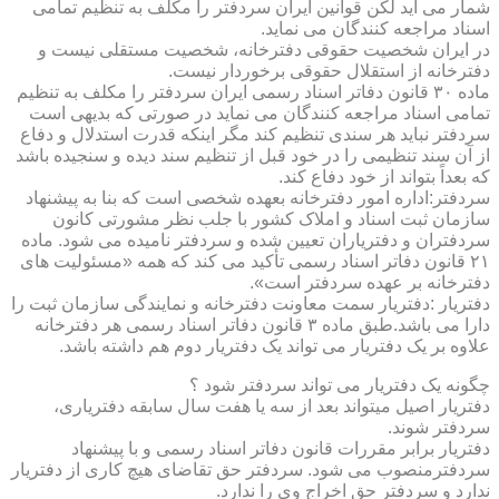
شمار می آید لکن قوانین ایران سردفتر را مکلف به تنظیم تمامی
اسناد مراجعه کنندگان می نماید.
در ایران شخصیت حقوقی دفترخانه، شخصیت مستقلی نیست و
دفترخانه از استقلال حقوقی برخوردار نیست.
ماده ۳۰ قانون دفاتر اسناد رسمی ایران سردفتر را مکلف به تنظیم
تمامی اسناد مراجعه کنندگان می نماید در صورتی که بدیهی است
سردفتر نباید هر سندی تنظیم کند مگر اینکه قدرت استدلال و دفاع
از آن سند تنظیمی را در خود قبل از تنظیم سند دیده و سنجیده باشد
که بعداً بتواند از خود دفاع کند.
سردفتر:اداره امور دفترخانه بعهده شخصی است که بنا به پیشنهاد
سازمان ثبت اسناد و املاک کشور با جلب نظر مشورتی کانون
سردفتران و دفتریاران تعیین شده و سردفتر نامیده می شود. ماده
۲۱ قانون دفاتر اسناد رسمی تأکید می کند که همه «مسئولیت های
دفترخانه بر عهده سردفتر است».
دفتریار :دفتریار سمت معاونت دفترخانه و نمایندگی سازمان ثبت را
دارا می باشد.طبق ماده ۳ قانون دفاتر اسناد رسمی هر دفترخانه
علاوه بر یک دفتریار می تواند یک دفتریار دوم هم داشته باشد.
چگونه یک دفتریار می تواند سردفتر شود ؟
دفتریار اصیل میتواند بعد از سه یا هفت سال سابقه دفتریاری،
سردفتر شوند.
دفتریار برابر مقررات قانون دفاتر اسناد رسمی و با پیشنهاد
سردفترمنصوب می شود. سردفتر حق تقاضای هیچ کاری از دفتریار
ندارد و سردفتر حق اخراج وی را ندارد.