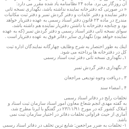
آن روزگار پی برد. ماده ۲۴ نظامنامه یاد شده مقرر می دارد:
« در صورتی كه دفترخانه نماینده نداشته باشد، نگهداری نسخه ثانی
دفتر نماینده و دفتر عایدات و دفتر گردش تمبر و دفتر ثبت مكاتبات
مندرج در ماده ۲۳ قانون دفتر اسناد رسمی به عهده دفتریار خواهد
بود و چنانچه دفترخانه با داشتن دفتریار نماینده هم داشته باشد،
سوای نسخه ثانی دفتر اسناد رسمی و دفتر گردش تمبر (كه به عهده
نماینده خواهد بود) نگهداری سایر دفاتر فوق به عهده دفتریار است .
اینك به طور اختصار به شرح وظایف چهارگانه نمایندگان اداره ثبت
كل در دفترخانه ها پرداخته می شود.
۱ـ نگهداری نسخه ثانی دفتر ثبت اسناد رسمی
۲ـ نگهداری دفتر گردش تمبر
۳ ـ دریافت وجوه تودیعی مراجعان
۴ ـ امضاء سند
تخلفات رایج در دفاتر اسناد رسمی
به گفته مهدی انجم شعاع معاون امور اسناد سازمان ثبت اسناد و
املاک کشور که در مورخ ۲۳/۱۱/۹۱ در گفتگو با ایرنا مطرح شد،
آماری از حیث فراوانی تخلفات دفاتر در اختیار سازمان ثبت نمی
باشد.
۱- تخلفات به ضرر مراجعین: شایع ترین تخلف در دفاتر اسناد رسمی