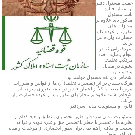
غفلت مسئول دفتر
از اعتبار افتاده
باشد مسئول
مذکور باید علاوه بر
مجازات های
مقرر، از عهده کلیه
خسارات وارده نیز
برآید.
سردفترانی که در
انجام وظایف خود
مرتکب تخلفاتی
بشوند در مقابل
متعاملین و
اشخاص ذی نفع مسئول خواهند بود .
هرگاه سندی در اثر (تقصیر یا تخلف) آن ها از قوانین و مقررات
مربوط بعضاً یا کلاً از اعتبار افتد و در نتیجه ضرری متوجه آن
اشخاص شود علاوه بر مجازتهای مقرر باید از عهده خسارت وارد
برآیند.
قانون و مسئولیت مدنی سردفتر
مسئولیت مدنی سردفتر بطور انحصاری منطبق با هیچ کدام از
نظریه های تقصیر یا خطر یا تضمین حق و غیره نبوده و قواعد
تسبیب و اتلاف را هم نمی توان بطور انحصاری از موجبات و مبانی
آن تلقی نمود؛