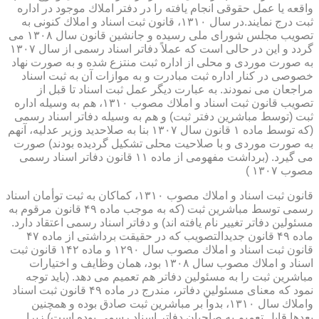
واقعه یا عمل حقوقی انجام یافته را در دفتر املاك موجود در اداره
ثبت درج نمایند.در سال ۱۳۱۰، قانون ثبت اسناد و املاك كنونی به
تصویب مجلس شورای ملی رسیده و جانشین قانون سال ۱۳۰۸ می
گردد و این در حالی است كه عملاً دفاتر اسناد رسمی از سال ۱۳۰۷
به صورت موردی و محلی از اداره ثبت منتزع شده و به صورت نهاد
خصوصی در كنار اداره ثبت مبادرت و به موازات آن به ثبت اسناد
مراجعان می نمودند. به عبارت دیگر عمل ثبت اسناد تا قبل از
تصویب قانون ثبت اسناد و املاك مصوب ۱۳۱۰، هم به وسیله اداره
ثبت (توسط مباشرین دفتر ثبت) و هم به وسیله دفاتر اسناد رسمی
(كه توسط ماده ۱ قانون سال ۱۳۰۷ بنا به صلاحدید وزیر عدلیه، آنهم
به صورت موردی و با صلاحیت محلی تشكیل گردیده بودند) صورت
می گیرد. (برداشت مفهومی از ماده ۱۱ قانون دفاتر اسناد رسمی
مصوب ۱۳۰۷ )
قانون ثبت اسناد و املاك مصوب ۱۳۱۰، كماكان به ثبت توأمان اسناد
رسمی توسط مباشرین ثبت (كه به موجب ماده ۴۹ قانون مرقوم به
مسئولین دفاتر تغییر نام یافته اند) و دفاتر اسناد رسمی اعتقاد دارد.
ماده ۴۹ قانون جدیدالتصویب كه در حقیقت برداشتی از ماده ۴۷
قانون ثبت اسناد و املاك مصوب سال ۱۲۹۰ و ماده ۱۴۲ قانون ثبت
اسناد و املاك مصوب سال ۱۳۰۸ بود، همان وظایف و اختیارات
مباشرین ثبت را به مسئولین دفاتر هم تعمیم می دهد. (باید توجه
نمود كه معنای مسئولین دفاتر، مندرج در ماده ۴۹ قانون ثبت اسناد
واملاك سال ۱۳۱۰، بدواً بر مباشرین ثبت صادق بوده و همچنین
بعدها قابل تعمیم به صاحبان دفاتر اسناد رسمی بوده است) زیرا