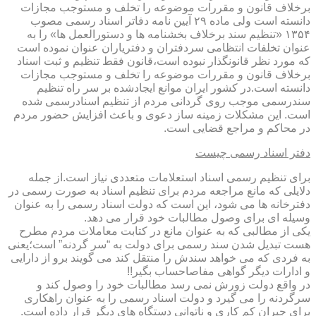
برخلاف قانون و مقررات موضوعه را تخلف و مستوجب مجازات
دانسته است ولی ماده ۲۹ آیین نامه دفاتر اسناد رسمی مصوب
۱۳۵۴ «تنظیم سند برخلاف بخشنامه ها و دستورالعمل ها» را به
عنوان تخلفات انتظامی سردفتران و دفتریاران عنوان نموده است
که مورد نظر قانونگذار نبوده است،قانون فقط تنظیم و ثبت اسناد
برخلاف قانون و مقررات موضوعه را تخلف و مستوجب مجازات
دانسته است.در کشور ایران موانع ایجادشده بر سر راه تنظیم
سندرسمی موجب روی گردانی مردم از تنظیم اسنادرسمی شده
است. این مشکلات زمینه ساز دعوی و باعث افزایش حضور مردم
در محاکم و مراجع قضایی است.
دفتر اسناد رسمی چیست
برای تنظیم رسمی اسناد استعلامات متعددی نیاز است.از جمله
دلایلی که مانع مراجعه مردم برای تنظیم اسناد به صورت رسمی در
دفترخانه ها می شود، این است که دولت اسناد رسمی را به عنوان
وسیله ای برای وصول مطالبات خود قرار می دهد.
یکی از مطالبی که به عنوان مانع در کتابت معاملات مردم مطرح
هست تبدیل شدن سند رسمی برای دولت به “سر گردنه” است؛یعنی
به فردی که می خواهد سندش را منتقل کند می گویند برو از دارایی
و ادارات دیگر گواهی مفاصاحساب بگیر!!
در واقع دولت زورش نمی رسد مطالبات خود را وصول کند و
سرگردنه را می گیرد و دولت اسناد رسمی را به عنوان راهکاری
برای جبران کم کاری و ناتوانی دستگاه های دیگر قرار داده است.