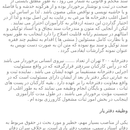
سند محکم و قانونی به شمار می رود ، به طور مطلق بایستی از
صحت در ثبت و نوشتار برخوردار بوده و از هرگونه خدشه و یا فاصله
و یا حاشیه نویسی و نواقص مثلی مصون باشد . لذا بر اساس این
اصل اغلب دفترخانه ها مرعی به رعایت به این اصل بوده و لذا از در
اختیار گذاردن این دسته ازدفاتر به کارآموزان احتراز می نمایند .
لیکن از آنجایی که متون و مندرجات سند بنچاق و یا اسناد توکیلی و
امثالهم در سیستم رایانه قابلیت اصلاح را دارد اینجانب به طور نمونه
و با نظارت کامل مسئولین ( منشی ها ) اقدام به تنظیم چند فقره
سند توکیل و سند بیع نموده که متن آن به صورت دست نویس به
عنوان نمونه گزارشات ایفادمی گردد .
دفترخانه ۲۰۰ تهران از تعداد ........ نیروی انسانی برخوردار می باشد
که در رأس کارکنان سردفتر قرارگرفته که در واقع مسئولیت
اجرایی دفترخانه مستقیماً بر عهده ایشان می باشد . نماینده ثبت و
به عبارتی دیگر دفتر یار بعد از ایشان دارای مسئولیت است که در
واقع معاونت دفترخانه را بر عهده دارد . بقیه کارکنان در پست های
ثبات ، منشی و بایگان انجام وظیفه می نمایند که به طور اغلب از
جنسیت مؤنث برخوردار می باشند . در طول مدت کارآموزی
اینجانب در بخش امور ثبات مشغول کارورزی بوده ام .
وظیفه دفتر یار
یكی از مناصب بسیار مهم، خطیر و مورد بحث در حقوق مربوط به
دفاتر اسناد رسمی، منصب دفتر یاری است. برخلاف سران دفاتر