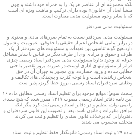
بلکه مجموعه ای از عناصر هر یک را به همراه خود داشته و چون
منشأ ایجاد آن «قانون» بوده دارای ترکیب و ماهیت ویژه ای است
که با سایر وجوه مسئولیت مدنی متفاوت است.
مسئولیت مدنی سردفتر
مسئولیت مدنی سردفتر نسبت به تمام ضررهای مادی و معنوی و
در برابر تمامی اشخاص اعم از حقیقی یا حقوقی، عمومیت و شمول
دارد.هیچ گونه تناسبی بین تعهدات و مسئولیت های سردفتر از یک
طرف و حقوق و مزایای وی از طرف دیگر در قیاس با سایر مشاغل
حرفه ای وجود ندارد!مسؤولیت مدنی سردفتر اسناد رسمی چیزی
فراتر از مسؤولیتهای اداری اوست.در صورت بروز تقصیر یا حتی
خطایی ساده و ورود خسارت، وی مجبور به جبران آن در حق
اشخاص زیاندیده است و با توجه کثرت و پیچیدگی های تکالیف و
وظایف سردفتران اسناد رسمی، بروز خطا گریزناپذیر است.
مبحث سوم): موانع موجود برای تنظیم اسناد رسمی مطابق ماده ۱۶
آیین نامه دفاتر اسناد رسمی مصوب ۱۳۱۷ مقرر شده که هیچ سندی
را نمی توان، تنظیم و در دفاتر اسناد رسمی ثبت کرد مگر آنکه
موافق مقررات و قانون باشد، بعد از تصویب این قانون سردفتران و
دفتریارانی که برخلاف قانون سندی را تنظیم و ثبت می کردند
متخلف محسوب می شدند.
ماده ۲۹ و ثبت اسناد رسمی: قانونگذار فقط تنظیم و ثبت اسناد