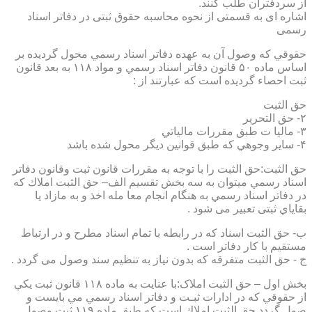
از سردفتران طلب کنند.
اشاره ای به قسمتی از نحوه محاسبه حقوق ثبتی در دفاتر اسناد
رسمی
حقوقي كه وصول آن به عهده دفاتر اسناد رسمي محول گرديده بر
اساس ماده ۵۰ قانون دفاتر اسناد رسمي و مواد ۱۱۸ به بعد قانون
ثبت احصاء گرديده است كه عبارتند از :
حق الثبت
۲- حق التحرير
۳- ماليا ت طبق مقررات مالياتي
۴- ساير وجوهي كه طبق قوانين ديگر محول شده باشد
حق الثبت:حق الثبت را با توجه به مقررات قانون ثبت وقانون دفاتر
اسناد رسمي ميتوان به سه بخش تقسيم الف– حق الثبت املاك كه
در دفاتر اسناد رسمي به هنگام انجام معا مله اخذ و به مازاد يا
بقاياي ثبتی تعبیر می شود .
ب- حق الثبت اسناد كه در رابطه با تمام اسناد مطرح و در ارتباط
مستقيم با كار دفاتر است .
ج - حق الثبت متفرقه كه بدون نياز به تنظیم سند وصول می گردد .
بخش اول – حق الثبت املاک:با عنايت به ماده ۱۱۸ قانون ثبت يكي
از حقوقي كه در ادارات ثبـت و دفاتر اسناد رسمي مي بايست و
صول گردد حق الثبت املاك است كه طبق ماده ۱۱۹ ثبت وصول