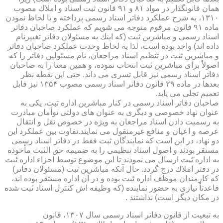
همان قانونگذار در مواد ۸۱ و ۹۱ قانون ثبت اسناد و املاك مصوب
۱۳۱۰، به شرح عملكرد دفاتر اسناد رسمی پرداخته و با لحاظ نمودن
ماده ۹۱ قانون مرقوم متوجه می شویم كه عملكرد صاحبان دفاتر
اسناد رسمی و مباشرین ثبت (كه اینك به مسئولان دفاتر تغییرنام
داده اند) واحد بوده است، لذا به لحاظ وحدت عملكرد صاحبان دفاتر
و مباشرین ثبت در تنظیم اسناد مراجعان، نام مسئولین دفاتر را كه
اصولاً برای مباشرین ثبت انتخاب نموده، و همین معنا را به صاحبان
دفاتر اسناد رسمی نیز قابل تسری می داند. حتی این نقطه نظر
بعدها در ماده ۲۹ قانون دفاتر اسناد رسمی مصوب ۱۳۵۴ نیز قابل
تعمیم تجلی می یابد.
صاحبان دفاتر اسناد رسمی در كنار مباشرین اداره ثبت، یكی به
عنوان نهاد خصوصی و دیگری به عنوان های دولتی توأمان مبادرت
به رسمیت دادن اسناد مراجعان به ویژه در خصوص نقل و انتقال
عرصه و اعیان و منافع غیرمنقول می نمایند.تفاوت بین عملكرد این
دو نهاد، در این است كه نمایندگان ثبت فقط در دفاتر اسناد رسمی
مستقر بودند و اصول اسناد تنظیمی را به ضمیمه حق الثبت مأخوذه
به اداره ثبت ارسال می نمودند تا این موضوع توسط اجزاء اداره ثبت
در دفتر املاك درج گردد. حال آنكه مباشرین ثبت (مسئولان دفاتر)
كه كارمندان موظف اداره ثبت بوده و در آن اداره مستقر بوده اند،
قاعدتاً نیازی به حضور نماینده (كه وظیفه اش كنترل اسناد ثبت شده
در مكان دیگر است) نداشتند .
به تبعیت از قانون دفاتر اسناد رسمی سال ۱۳۰۷، قانون