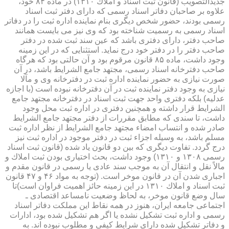
جدیدالتصویب (قانون ثبت اسناد و املاك ۱۳۱۰) در ماده ۸۴ خود،
علاوه بر صاحبان دفاتر اسناد رسمی كه دارای دفتر ثبت اسناد
رسمی بودند، حضور شخص دیگری بنام نماینده اداره ثبت را در دفاتر
اسناد رسمی به رسمیت شناخته بود كه وی نیز می بایست همانند
صاحب دفتر، دارای دفتری باشد كه عین سند ثبت شده در دفتر
صاحب دفتر را در دفتر خود درج نماید. استثنایی كه در این زمینه
وجود داشت، ماده ۸۵ قانون مرقوم بود و آن حالتی بود كه هرگاه
صاحب دفترخانه اسناد رسمی، مجتهد جامع الشرایط باشد، در آن
صورت نیازی به حضور نماینده اداره ثبت در دفترخانه وی و مآلا
نیازی به وجود دفتر نماینده ثبت در آن دفترخانه نبوده است (با اجازه
عدلیه) بلكه دفتری واحد جهت ثبت اسناد در دفترخانه مجتهد جامع
الشرایط قرار داشته و همچنین دفتری در اداره ثبت محل وجود
داشت، تا سندی كه مطابق مقررات از دفتر مجتهد جامع الشرایط
صادر شده و انتساب امضاء مجتهد جامع الشرایط از نظر اداره ثبت
مسلم باشد، به وسیله اجزاء ثبت در دفتر موجود در اداره ثبت نیز
درج گردد. تفاوت دیگری كه بین دو قانون یاد شده (قانون ثبت اسناد
رسمی ۱۳۰۸ و ۱۳۱۰) وجود داشت، بحث اختیاری بودن ثبت املاك و
مالاً نقل و انتقال آن به موجب سند عادی یا رسمی در قانون مقدم و
اجباری شدن آن در قانون موخر است. (توجه به مواد ۴۶ و ۴۷ قانون
ثبت اسناد و املاك ۱۳۱۰ در این زمینه حائز اهمیت فراوان است)تا
سال وضع قانون موخر، به لحاظ وضعیت نامساعد اقتصادی ـ
اجتماعی جامعه ایران، هنوز در همه نقاط این مملكت دفاتر اسناد
رسمی و اداره ثبت تشكیل نشده یا اگر هم تشكیل شده بود، ادارات
و دفاتر تشكیل شده دارای شرایط كیفی و مطلوب نبوده اند. به