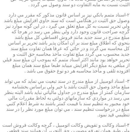
الثبت نسبت به مابه التفاوت دو سند وصول مي گردد .
۲-اسناد متمم بانكي نيز بر اساس قانون مذكور كه مقرر مي دارد
وصول حق الثبت در هنگامي است كه سند حاوي افزايش مبلغ باشد
ولي تحرير نسبت به كل مبلغ تعلق مي گيرد ، در اين گونه موارد نيز
گرچه صراحت قانون وجود دارد ولي بنظر مي رسد در هرجا كه
مبلغ مندرج در سند جديد مانند فروش اقساطي كل مبلغ باشد
بنحوي كه اطلاق مبلغ سند بر آن امكان پذير باشد تحرير بر اساس
كل محاسبه مي گردد و در جائي كه عرفا همان تفاوت مبلغ سند
جديد محسوب مي گردد مبلغ تفاوت ماخذ محاسبه حق الثبت و
تحرير خواهد بود مانند اكثر اسناد متمم كه بموجب آن مبلغ سند قبلي
از مبلغي به مبلغ ديگر افزايش مييابد طبعا مبلغ سند همان مبلغ
افزوده تلقی و مأخذ محاسبه هر دو نوع حقوق می باشد .
۳- اسناد اتومبيل از مبلغ مندرج در سند تبعيت مي نمايد كه مي تواند
مبلغ ماخذ وصول حق الثبت باشد يا خير ولي براساس بخشنامه
سازمان كمتر از مبلغ مندرج در جداول مالياتي نبايد باشد البته بنظر
مي رسد در مواردي كه سازمانهاي دولتي به لحاظ مقررات مالي
خود مجبور به تنظيم سند با قيمت كمتر باشند به شرط اعلام كتبي
مبلغ در درخواست تنظيم سند ، مي توان مبلغ مورد نظر را در سند
تنظيمي قيد نمود.
۴-اسناد وكالت و تفويض وكالت اتومبيل ، گرچه وكالت فروش است
ولي طبق همان تعرفه مصوب ، حق التحرير آن همانند سند قطعي