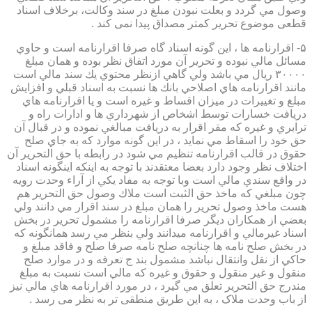
وصول مي گردد و بعلت نبودن مبلغ در سند وكالت، برخلاف اسناد
قطعی موضوع تحریر کمتر مصداق پیدا نمی کند .
۵- اقرارنامه ها ، اين گونه اسناد گاه صرفا اقرارنامه است و حاوي
مسائل مالي نبوده و تحرير آن مورد اتفاق نظر بوده و همان مبلغ
۳۰۰۰۰ ريال مي باشد ولي گاهي ازنظر محتوي يك سند مالي است
مانند اقرارنامه هاي اصلاحي بانك ها نسبت به اسناد قبلي و افزايش
مبلغ و تغييرات در ميزان اقساط و غيره است و يا اقرارنامه هاي
دريافت خسارات توسط اشخاص از شهرداري ها و ادارات راه و
ترابري و غيره كه مقر اقرار به دريافت مبالغي نموده و در قبال آن
حق خود را اسقاط مي نمايد ، در اين گونه موارد كه به جاي صلح
حقوق در قالب اقرارنامه تنظيم مي شود در رابطه با حق التحرير آن
اختلاف نظر وجود دارد بعضا معتقدند با توجه به اينكه اينگونه اسناد
در واقع سندي مالي است وبا توجه به مفاد يكي از آراء وحدت رويه
چون مبلغي كه ماخذ حق الثبت است ملاك وصول حق التحرير هم
هست ماخذ وصول تحرير را همان مبلغ در سند اقرار مي دانند ولي
بعضي از همكاران ديگر صرفا اقرارنامه را مشمول تحرير در بخش
اسناد غيرمالي و اقرارنامه ميدانند ولي بنظر مي رسد همانگونه كه
در بخش صلح نامه ها چنانچه صلح نامه صرفا صلح و فاقد مبلغ و
حاكي از نقل وانتقال نباشد مشمول بند ج تعرفه و در موارد صلح
منقول و غير منقول و حقوق و غيره كه مالي است نسبت به مبلغ
مندرج حق التحرير تعلق مي گيرد ، در مورد اقرارنامه هاي مالي نيز
از باب وحدت ملاک ، به این طریق منطقی تر به نظر می رسد .