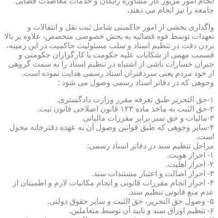
انجام امور مزبور کار مشاوره رایگان و خدمات معاضدت قضایی
جامعه را نیز انجام می دهند،
واگذاری بخشی از امور حاکمیتی شامل ثبت نقل و انتقالات و
تعهدات توسط قوه قضائیه به بخش خصوصی متخصص، علاوه بر بالا
بردن دقت در تنظیم اسناد و سلب مسئولیت حاکمیت در این زمینه،
قسمت مهمی از شکایات علیه حکومت یا کارگزاران حکومتی و
جبران خسارات ناشی از اشتباه در تنظیم اسناد را به سمت گروهی
از خود مردم یعنی سردفتران اسناد رسمی هدایت نموده است.
وجوهی که در دفاتر اسناد رسمی وصول می شود :
۱-حق التحریر طبق تعرفه مقرر وزارت دادگستری.
۲-حق الثبت به ماخذ ماده ۱۲۳ قانون اصلاحی قانون ثبت.
۳-مالیات و حق تمبر برابر مقررات مالیاتی.
۴-سایر وجوهی که طبق قوانین وصول آن به عهده دفترخانه محول
است.
مراحل تنظیم سند در دفاتر اسناد رسمی:
۱- احراز هویت.
۲- احراز اهلیت.
۳- احراز اصالت و اعتبار مستندات سند.
۴- احراز انجام مقررات قانونی و انجام مکاتبات لازم و اطمینان از
عدم منع قانونی تنظیم سند.
۵- وصول حق التحریر، حق الثبت و سایر حقوق دولتی.
۶- تنظیم اوراق سند و تایید آن توسط متعاملین.