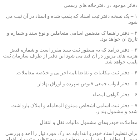
دفاتر موجود در دفترخانه های رسمی
۱ – یک نسخه دفتر ثبت اسناد که پلمپ شده و اسناد در آن ثبت می
شود.
۲ – دفتر راهنما ک متضمن اسامی متعاملین و نوع سند و شماره و
تاریخ آن خواهد بود.
۳ – دفتر درآمد که به منظور ثبت سند مقرر است و شماره قبض
هزینه های مزبور در آن قید می شود این دفتر از طرف سازمان ثبت
پلمپ خواهد شد.
۴ – دفتر ثبت مکاتبات و تقاضانامه اجرایی و خلاصه معاملات.
۵ – دفتر ابواب جمعی قبوض سپرده و اوراق بهادار.
۶ – دفتر گواهی امضاء.
۷ – دفتر ثبت اسامی اشخاص ممنوع المعامله و املاک بازداشت
شده و مشمول بند ز.
معاملات خودروهای مشمول مالیات نقل و انتقال
برای تنظیم اسناد خودرو ابتدا باید مدارک مورد نیاز را اخذ و بررسی
و پس از تطابق با مقررات مربوطه نسبت به تنظیم و ثبت ان اقدام