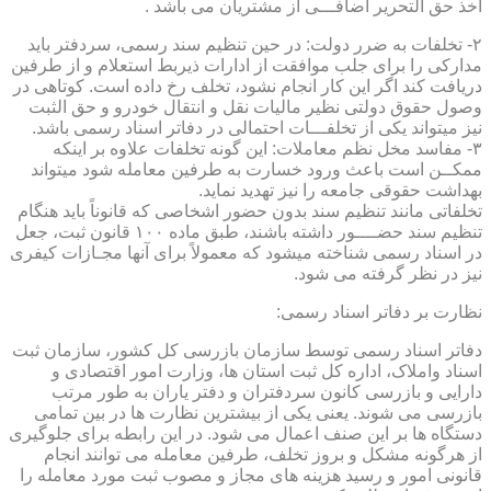
اخذ حق التحریر اضافـــی از مشتریان می باشد .
۲- تخلفات به ضرر دولت: در حین تنظیم سند رسمی، سردفتر باید
مدارکی را برای جلب موافقت از ادارات ذیربط استعلام و از طرفین
دریافت کند اگر این کار انجام نشود، تخلف رخ داده است. کوتاهی در
وصول حقوق دولتی نظیر مالیات نقل و انتقال خودرو و حق الثبت
نیز میتواند یکی از تخلفـــات احتمالی در دفاتر اسناد رسمی باشد.
۳- مفاسد مخل نظم معاملات: این گونه تخلفات علاوه بر اینکه
ممکــن است باعث ورود خسارت به طرفین معامله شود میتواند
بهداشت حقوقی جامعه را نیز تهدید نماید.
تخلفاتی مانند تنظیم سند بدون حضور اشخاصی که قانوناً باید هنگام
تنظیم سند حضــــور داشته باشند، طبق ماده ۱۰۰ قانون ثبت، جعل
در اسناد رسمی شناخته میشود که معمولاً برای آنها مجـازات کیفری
نیز در نظر گرفته می شود.
نظارت بر دفاتر اسناد رسمی:
دفاتر اسناد رسمی توسط سازمان بازرسی کل کشور، سازمان ثبت
اسناد واملاک، اداره کل ثبت استان ها، وزارت امور اقتصادی و
دارایی و بازرسی کانون سردفتران و دفتر یاران به طور مرتب
بازرسی می شوند. یعنی یکی از بیشترین نظارت ها در بین تمامی
دستگاه ها بر این صنف اعمال می شود. در این رابطه برای جلوگیری
از هرگونه مشکل و بروز تخلف، طرفین معامله می توانند انجام
قانونی امور و رسید هزینه های مجاز و مصوب ثبت مورد معامله را