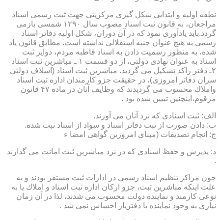
نطفه اولیه و ابتدایی شكل گیری مركزیتی جهت ثبت رسمی اسناد
مراجعان، به قانون ثبت اسناد مصوب سال ۱۲۹۰ شمسی بازمی
گردد.باید یادآوری نمود كه در آن دوران، شكل اولیه دفاتر اسناد
رسمی به هیچ عنوان جنبه استقلالی نداشته است. مطابق قانون یاد
شده، به منظور رسمیت دادن به اسناد قاطبه مردم، دوایر ثبت
اسناد به عنوان نهادی دولتی، از دو قسمت ۱ ـ مباشرین ثبت اسناد
۲ـ دفتر راكد تشكیل می گردید. مباشرین ثبت اسناد (اسلاف دولتی
سران دفاتر امروزی)، در حقیقت جزو كارمندان اداره ثبت اسناد
واملاك محسوب می گردیدند كه وظایف آنان در ماده ۴۷ قانون
مرقوم،اینچنین تبیین شده بود .
الف: ثبت اسنادی كه نزد آنان می آورند.
ب: دادن صورت از ثبت دفاتر اسناد و سواد از اسناد ثبت شده.
ج: انجام تصدیقات (مبنای امروزین گواهی امضا ء
د: پذیرش و حفظ اسنادی كه در نزد مباشرین ثبت امانت می گذارند
.
چون مراكز تنظیم اسناد رسمی در ادارات ثبت مستقر بودند و به
علت اینكه مباشرین ثبت، جزو اركان اداره ثبت اسناد و املاك یا به
نوعی كارمند و نماینده دولت محسوب می شدند، لذا در آن زمان
نیازی به وجود نماینده یا دفتریار احساس نمی شد .