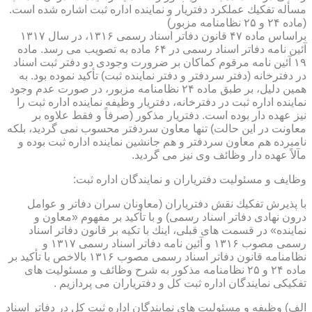
مسأله تفكیك عملكرد دفتریار و نماینده اداره ثبت اشاره شده است.
(ماده ۲۴ و ۲۵ نظامنامه مزبور)
براساس ماده ۴۷ قانون دفاتر اسناد رسمی ۱۳۱۶، در سال ۱۳۱۷
آئین نامه دفاتر اسناد رسمی در ۶۴ ماده به تصویب می رسد. ماده
۱۹ آئین نامه مرقوم كماكان بر ضرورت وجودی دو دفتر ثبت اسناد
در دفترخانه (دفتر سردفتر و دفتر نماینده ثبت) تأكید نموده بود. به
همین دلیل، بر طبق ماده ۲۴ نظامنامه مزبور، در صورت عدم وجود
نماینده اداره ثبت در دفترخانه، دفتریار وظیفه نماینده اداره ثبت را
نیز عهده دار بوده است. دفتریار مذكور (صرفاً و فقط علاوه بر
معاونت در این حالت) تنها معاون سردفتر محسوب نمی گردید، بلكه
نامبرده هم معاون سردفتر و هم جانشین نماینده اداره ثبت بوده و
مآلاً عهده دار وظائف وی نیز می گردید.
وظایف و مسئولیت دفتریاران و نمایندگان اداره ثبت:
با پذیرش تفكیك نقش دفتریاران (معاونان سران دفاتر و عوامل
درون نهادی دفاتر اسناد رسمی) و با تأكید بر مفهوم «معاون و
نماینده» در قسمت های قبلی، اینك با تكیه بر قانون دفاتر اسناد
رسمی مصوب ۱۳۱۶ و آئین نامه دفاتر اسناد رسمی ۱۳۱۷ و
نظامنامه قانون دفاتر اسناد رسمی مصوب ۱۳۱۶ بالاخص با تأكید بر
ماده ۲۴ و ۲۵ نظامنامه مذكور به شرح وظائف و مسئولیت های
تفكیكی نمایندگان اداره ثبت كل و دفتریاران می پردازیم .
الف) وظیفه و مسئولیت های نمایندگان اداره ثبت كل در دفاتر اسناد