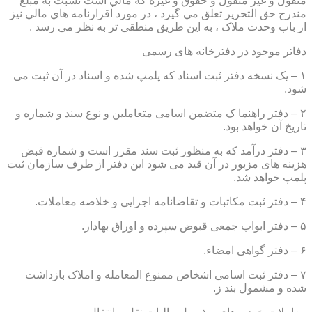
منقول و غير منقول و حقوق و غيره كه مالي است نسبت به مبلغ
مندرج حق التحرير تعلق مي گيرد ، در مورد اقرارنامه هاي مالي نيز
از باب وحدت ملاک ، به این طریق منطقی تر به نظر می رسد .
دفاتر موجود در دفترخانه های رسمی
۱ – یک نسخه دفتر ثبت اسناد که پلمپ شده و اسناد در آن ثبت می
شود.
۲ – دفتر راهنما ک متضمن اسامی متعاملین و نوع سند و شماره و
تاریخ آن خواهد بود.
۳ – دفتر درآمد که به منظور ثبت سند مقرر است و شماره قبض
هزینه های مزبور در آن قید می شود این دفتر از طرف سازمان ثبت
پلمپ خواهد شد.
۴ – دفتر ثبت مکاتبات و تقاضانامه اجرایی و خلاصه معاملات.
۵ – دفتر ابواب جمعی قبوض سپرده و اوراق بهادار.
۶ – دفتر گواهی امضاء.
۷ – دفتر ثبت اسامی اشخاص ممنوع المعامله و املاک بازداشت
شده و مشمول بند ز.