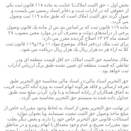
بخش اول – حق الثبت املاک:با عنايت به ماده ۱۱۸ قانون ثبت يكي
از حقوقي كه در ادارات ثبـت و دفاتر اسناد رسمي مي بايست و
صول گردد حق الثبت املاك است كه طبق ماده ۱۱۹ ثبت وصول
مي گردد.
ماده ۱۱۹ قانون ثبت كه بر اساس بند س از ماده يك قانون وصول
برخي از درآمدهاي دولت و مصرف آن در موارد معين مصوب ۲۸
اسفند ماه ۷۳ ۱۳ اصلاح گرديده مقرر مي دارد:
براي ثبت ملك دردفتر املاك موضوع مواد ۱۱ و۱۲و۱۱۹ قانون ثبت
كلا به ازاء هر ده هزار ريال يك هزار ريال دريافت مي شود .
ملاك محاسبه حق الثبت املاك، حد اقل قيمت منطقه اي ودر
نقاطي كه قيمت منطقه اي تعيين نشده طبق برگ ارزيابي ادارات
ثبت خواهد بود .
حق التحرير اسناد مالي:در اسناد مالي محاسبه حق التحرير طبق
تعرفه ارسالي و فاقد هرگونه ابهام است به ويژه آنكه اكثريت قريب
به اتفاق همكاران از رايانه استفاده و با وارد كردن مبلغ سند طبق
جداول داده شده به سيستم حق التحرير محاسبه مي گردد .
در نهايت حق التحرير بعض از اسناد به لحاظ وجود مقررات خاص از
مبلغ ماخذ وصول حق الثبت تبعيت نمينمايند ويا بعنوان موارد
استنائات قانوني حق التحرير خاص خود را دارند و بعض ديگر بعلت
نبود مقررات صريح و عدم وجود مصداق با ابهام روبرو و در مناطق
مختلف و نزد همكاران نظريات و رويه هاي عملي متفاوتي را بوجود