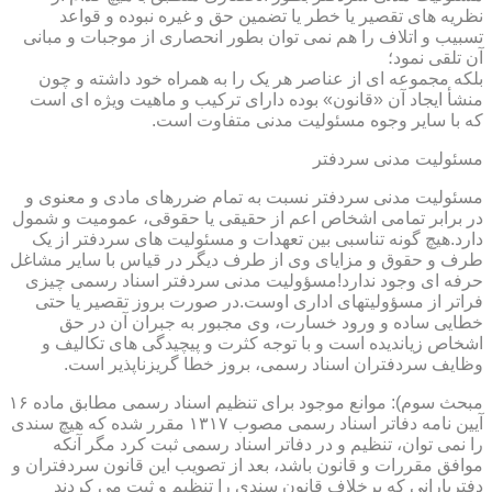
نظریه های تقصیر یا خطر یا تضمین حق و غیره نبوده و قواعد
تسبیب و اتلاف را هم نمی توان بطور انحصاری از موجبات و مبانی
آن تلقی نمود؛
بلکه مجموعه ای از عناصر هر یک را به همراه خود داشته و چون
منشأ ایجاد آن «قانون» بوده دارای ترکیب و ماهیت ویژه ای است
که با سایر وجوه مسئولیت مدنی متفاوت است.
مسئولیت مدنی سردفتر
مسئولیت مدنی سردفتر نسبت به تمام ضررهای مادی و معنوی و
در برابر تمامی اشخاص اعم از حقیقی یا حقوقی، عمومیت و شمول
دارد.هیچ گونه تناسبی بین تعهدات و مسئولیت های سردفتر از یک
طرف و حقوق و مزایای وی از طرف دیگر در قیاس با سایر مشاغل
حرفه ای وجود ندارد!مسؤولیت مدنی سردفتر اسناد رسمی چیزی
فراتر از مسؤولیتهای اداری اوست.در صورت بروز تقصیر یا حتی
خطایی ساده و ورود خسارت، وی مجبور به جبران آن در حق
اشخاص زیاندیده است و با توجه کثرت و پیچیدگی های تکالیف و
وظایف سردفتران اسناد رسمی، بروز خطا گریزناپذیر است.
مبحث سوم): موانع موجود برای تنظیم اسناد رسمی مطابق ماده ۱۶
آیین نامه دفاتر اسناد رسمی مصوب ۱۳۱۷ مقرر شده که هیچ سندی
را نمی توان، تنظیم و در دفاتر اسناد رسمی ثبت کرد مگر آنکه
موافق مقررات و قانون باشد، بعد از تصویب این قانون سردفتران و
دفتریارانی که برخلاف قانون سندی را تنظیم و ثبت می کردند