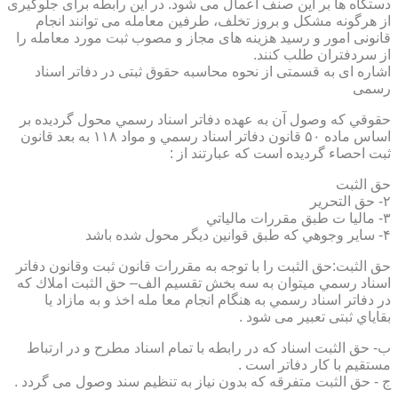
دستگاه ها بر این صنف اعمال می شود. در این رابطه برای جلوگیری
از هرگونه مشکل و بروز تخلف، طرفین معامله می توانند انجام
قانونی امور و رسید هزینه های مجاز و مصوب ثبت مورد معامله را
از سردفتران طلب کنند.
اشاره ای به قسمتی از نحوه محاسبه حقوق ثبتی در دفاتر اسناد
رسمی
حقوقي كه وصول آن به عهده دفاتر اسناد رسمي محول گرديده بر
اساس ماده ۵۰ قانون دفاتر اسناد رسمي و مواد ۱۱۸ به بعد قانون
ثبت احصاء گرديده است كه عبارتند از :
حق الثبت
۲- حق التحرير
۳- ماليا ت طبق مقررات مالياتي
۴- ساير وجوهي كه طبق قوانين ديگر محول شده باشد
حق الثبت:حق الثبت را با توجه به مقررات قانون ثبت وقانون دفاتر
اسناد رسمي ميتوان به سه بخش تقسيم الف– حق الثبت املاك كه
در دفاتر اسناد رسمي به هنگام انجام معا مله اخذ و به مازاد يا
بقاياي ثبتی تعبیر می شود .
ب- حق الثبت اسناد كه در رابطه با تمام اسناد مطرح و در ارتباط
مستقيم با كار دفاتر است .
ج - حق الثبت متفرقه كه بدون نياز به تنظیم سند وصول می گردد .