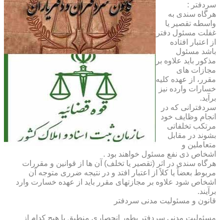
سردفتر :
هرگاه سندی به
واسطه تقصیر یا
غفلت مسئول دفتر
از اعتبار افتاده
باشد مسئول
مذکور باید علاوه بر
مجازات های
مقرر، از عهده کلیه
خسارات وارده نیز
برآید.
سردفترانی که در
انجام وظایف خود
مرتکب تخلفاتی
بشوند در مقابل
متعاملین و
اشخاص ذی نفع مسئول خواهند بود .
هرگاه سندی در اثر (تقصیر یا تخلف) آن ها از قوانین و مقررات
مربوط بعضاً یا کلاً از اعتبار افتد و در نتیجه ضرری متوجه آن
اشخاص شود علاوه بر مجازتهای مقرر باید از عهده خسارت وارد
برآیند.
قانون و مسئولیت مدنی سردفتر
مسئولیت مدنی سردفتر بطور انحصاری منطبق با هیچ کدام از