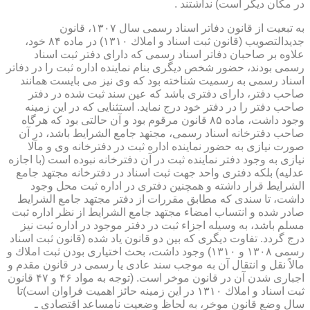
در مكان دیگر است) نداشتند .
به تبعیت از قانون دفاتر اسناد رسمی سال ۱۳۰۷، قانون
جدیدالتصویب (قانون ثبت اسناد و املاك ۱۳۱۰) در ماده ۸۴ خود،
علاوه بر صاحبان دفاتر اسناد رسمی كه دارای دفتر ثبت اسناد
رسمی بودند، حضور شخص دیگری بنام نماینده اداره ثبت را در دفاتر
اسناد رسمی به رسمیت شناخته بود كه وی نیز می بایست همانند
صاحب دفتر، دارای دفتری باشد كه عین سند ثبت شده در دفتر
صاحب دفتر را در دفتر خود درج نماید. استثنایی كه در این زمینه
وجود داشت، ماده ۸۵ قانون مرقوم بود و آن حالتی بود كه هرگاه
صاحب دفترخانه اسناد رسمی، مجتهد جامع الشرایط باشد، در آن
صورت نیازی به حضور نماینده اداره ثبت در دفترخانه وی و مآلا
نیازی به وجود دفتر نماینده ثبت در آن دفترخانه نبوده است (با اجازه
عدلیه) بلكه دفتری واحد جهت ثبت اسناد در دفترخانه مجتهد جامع
الشرایط قرار داشته و همچنین دفتری در اداره ثبت محل وجود
داشت، تا سندی كه مطابق مقررات از دفتر مجتهد جامع الشرایط
صادر شده و انتساب امضاء مجتهد جامع الشرایط از نظر اداره ثبت
مسلم باشد، به وسیله اجزاء ثبت در دفتر موجود در اداره ثبت نیز
درج گردد. تفاوت دیگری كه بین دو قانون یاد شده (قانون ثبت اسناد
رسمی ۱۳۰۸ و ۱۳۱۰) وجود داشت، بحث اختیاری بودن ثبت املاك و
مالاً نقل و انتقال آن به موجب سند عادی یا رسمی در قانون مقدم و
اجباری شدن آن در قانون موخر است. (توجه به مواد ۴۶ و ۴۷ قانون
ثبت اسناد و املاك ۱۳۱۰ در این زمینه حائز اهمیت فراوان است)تا
سال وضع قانون موخر، به لحاظ وضعیت نامساعد اقتصادی ـ