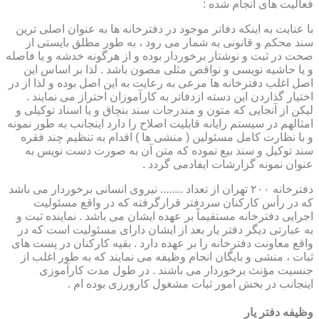
فعالیت های انجام شده :
با عنایت به اینکه دفاتر موجود در دفترخانه ها به عنوان اصلی ترین
سند محکم و قانونی به شمار می رود ، به طور مطلق بایستی از
صحت در ثبت و نوشتار برخوردار بوده و از هرگونه خدشه و یا فاصله
و یا حاشیه نویسی و نواقص مثلی مصون باشد . لذا بر اساس این
اصل اغلب دفترخانه ها مرعی به رعایت به این اصل بوده و لذا از در
اختیار گذاردن این دسته ازدفاتر به کارآموزان احتراز می نمایند .
لیکن از آنجایی که متون و مندرجات سند بنچاق و یا اسناد توکیلی و
امثالهم در سیستم رایانه قابلیت اصلاح را دارد اینجانب به طور نمونه
و با نظارت کامل مسئولین ( منشی ها ) اقدام به تنظیم چند فقره
سند توکیل و سند بیع نموده که متن آن به صورت دست نویس به
عنوان نمونه گزارشات ایفادمی گردد .
دفترخانه ۲۰۰ تهران از تعداد ........ نیروی انسانی برخوردار می باشد
که در رأس کارکنان سردفتر قرارگرفته که در واقع مسئولیت
اجرایی دفترخانه مستقیماً بر عهده ایشان می باشد . نماینده ثبت و
به عبارتی دیگر دفتر یار بعد از ایشان دارای مسئولیت است که در
واقع معاونت دفترخانه را بر عهده دارد . بقیه کارکنان در پست های
ثبات ، منشی و بایگان انجام وظیفه می نمایند که به طور اغلب از
جنسیت مؤنث برخوردار می باشند . در طول مدت کارآموزی
اینجانب در بخش امور ثبات مشغول کارورزی بوده ام .
وظیفه دفتر یار