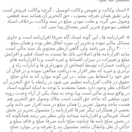
۴-اسناد وكالت و تفويض وكالت اتومبيل ، گرچه وكالت فروش است
ولي طبق همان تعرفه مصوب ، حق التحرير آن همانند سند قطعي
وصول مي گردد و بعلت نبودن مبلغ در سند وكالت، برخلاف اسناد
قطعی موضوع تحریر کمتر مصداق پیدا نمی کند .
۵- اقرارنامه ها ، اين گونه اسناد گاه صرفا اقرارنامه است و حاوي
مسائل مالي نبوده و تحرير آن مورد اتفاق نظر بوده و همان مبلغ
۳۰۰۰۰ ريال مي باشد ولي گاهي ازنظر محتوي يك سند مالي است
مانند اقرارنامه هاي اصلاحي بانك ها نسبت به اسناد قبلي و افزايش
مبلغ و تغييرات در ميزان اقساط و غيره است و يا اقرارنامه هاي
دريافت خسارات توسط اشخاص از شهرداري ها و ادارات راه و
ترابري و غيره كه مقر اقرار به دريافت مبالغي نموده و در قبال آن
حق خود را اسقاط مي نمايد ، در اين گونه موارد كه به جاي صلح
حقوق در قالب اقرارنامه تنظيم مي شود در رابطه با حق التحرير آن
اختلاف نظر وجود دارد بعضا معتقدند با توجه به اينكه اينگونه اسناد
در واقع سندي مالي است وبا توجه به مفاد يكي از آراء وحدت رويه
چون مبلغي كه ماخذ حق الثبت است ملاك وصول حق التحرير هم
هست ماخذ وصول تحرير را همان مبلغ در سند اقرار مي دانند ولي
بعضي از همكاران ديگر صرفا اقرارنامه را مشمول تحرير در بخش
اسناد غيرمالي و اقرارنامه ميدانند ولي بنظر مي رسد همانگونه كه
در بخش صلح نامه ها چنانچه صلح نامه صرفا صلح و فاقد مبلغ و
حاكي از نقل وانتقال نباشد مشمول بند ج تعرفه و در موارد صلح