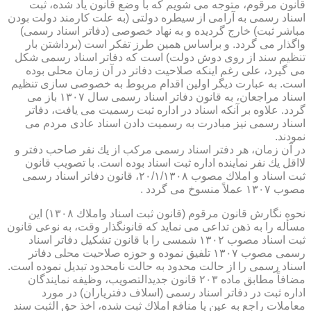
قانون مرقوم، متوجه می شویم كه با وضع قانون یاد شده، ثبت
اسناد رسمی به آرامی از سیطره دولتی (به علت كارمند دولت بودن
مباشر ثبت) خارج گردیده و به نهاد خصوصی (دفاتر اسناد رسمی)
واگذار می گردد. و براساس همین طرز تفكر است (برداشتن بار
تنظیم سند از روی دوش دولت) است كه دفاتر اسناد رسمی شكل
می گیرد، علی رغم اینكه صلاحیت دفاتر در آن زمان محلی بوده
است. به عبارت دیگر اولین اقدام مربوط به خصوصی سازی تنظیم
اسناد مراجعان، به قانون دفاتر اسناد رسمی سال ۱۳۰۷ باز می
گردد. علاوه بر آنكه اسناد در اداره ثبت رسمیت می یافت، دفاتر
اسناد رسمی نیز مبادرت به رسمیت دادن اسناد عادی مردم می
نمودند.
در آن زمان، هر دفتر اسناد رسمی مركب از یك نفر صاحب دفتر و
لااقل یك نفر نماینده اداره ثبت اسناد بوده است. با تصویب قانون
ثبت اسناد و املاك مصوب ۲۰/۱/۱۳۰۸، قانون دفاتر اسناد رسمی
مصوب ۱۳۰۷ عملاً منسوخ می گردد .
نحوه نگارش قانون مرقوم (قانون ثبت اسناد واملاك ۱۳۰۸) این
مسأله را به ذهن تداعی می نماید كه قانونگذار وقت، به نوعی قانون
ثبت اسناد مصوب ۱۳۰۲ شمسی را با قانون تشكیل دفاتر اسناد
رسمی مصوب ۱۳۰۷ تلفیق نموده و حوزه صلاحیت محلی دفاتر
اسناد رسمی را از حالت محدود به حالت نامحدود تبدیل نموده است.
مضافاً مطابق ماده ۲۰۳ قانون جدیدالتصویب، وظیفه نمایندگان
اداره ثبت در دفاتر اسناد رسمی (اسلاف دفتریاران) در مورد
معاملات راجع به عین یا منافع املاك ثبت شده، اخذ حق الثبت سند