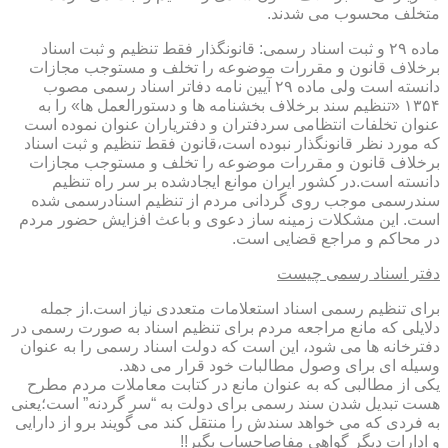
متخلف محسوب می شدند.
ماده ۲۹ و ثبت اسناد رسمی: قانونگذار فقط تنظیم و ثبت اسناد
برخلاف قانون و مقررات موضوعه را تخلف و مستوجب مجازات
دانسته است ولی ماده ۲۹ آیین نامه دفاتر اسناد رسمی مصوب
۱۳۵۴ «تنظیم سند برخلاف بخشنامه ها و دستورالعمل ها» را به
عنوان تخلفات انتظامی سردفتران و دفتریاران عنوان نموده است
که مورد نظر قانونگذار نبوده است،قانون فقط تنظیم و ثبت اسناد
برخلاف قانون و مقررات موضوعه را تخلف و مستوجب مجازات
دانسته است.در کشور ایران موانع ایجادشده بر سر راه تنظیم
سندرسمی موجب روی گردانی مردم از تنظیم اسنادرسمی شده
است. این مشکلات زمینه ساز دعوی و باعث افزایش حضور مردم
در محاکم و مراجع قضایی است.
دفتر اسناد رسمی چیست
برای تنظیم رسمی اسناد استعلامات متعددی نیاز است.از جمله
دلایلی که مانع مراجعه مردم برای تنظیم اسناد به صورت رسمی در
دفترخانه ها می شود، این است که دولت اسناد رسمی را به عنوان
وسیله ای برای وصول مطالبات خود قرار می دهد.
یکی از مطالبی که به عنوان مانع در کتابت معاملات مردم مطرح
هست تبدیل شدن سند رسمی برای دولت به “سر گردنه” است؛یعنی
به فردی که می خواهد سندش را منتقل کند می گویند برو از دارایی
و ادارات دیگر گواهی مفاصاحساب بگیر!!