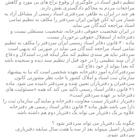
تنظیم دقیق اسناد در جلوگیری از وقوع نزاع های بی مورد و کاهش
مراجعات مردم به محاکم دادگستری نقش دارند.
هر چند در ایران به ظاهر، سردفتری اسناد رسمی از مشاغل آزاد به
شمار می آید لکن قوانین ایران سردفتر را مکلف به تنظیم تمامی
اسناد مراجعه کنندگان می نماید.
در ایران شخصیت حقوقی دفترخانه، شخصیت مستقلی نیست و
دفترخانه از استقلال حقوقی برخوردار نیست.
ماده ۳۰ قانون دفاتر اسناد رسمی ایران سردفتر را مکلف به تنظیم
تمامی اسناد مراجعه کنندگان می نماید در صورتی که بدیهی است
سردفتر نباید هر سندی تنظیم کند مگر اینکه قدرت استدلال و دفاع
از آن سند تنظیمی را در خود قبل از تنظیم سند دیده و سنجیده باشد
که بعداً بتواند از خود دفاع کند.
سردفتر:اداره امور دفترخانه بعهده شخصی است که بنا به پیشنهاد
سازمان ثبت اسناد و املاک کشور با جلب نظر مشورتی کانون
سردفتران و دفتریاران تعیین شده و سردفتر نامیده می شود. ماده
۲۱ قانون دفاتر اسناد رسمی تأکید می کند که همه «مسئولیت های
دفترخانه بر عهده سردفتر است».
دفتریار :دفتریار سمت معاونت دفترخانه و نمایندگی سازمان ثبت را
دارا می باشد.طبق ماده ۳ قانون دفاتر اسناد رسمی هر دفترخانه
علاوه بر یک دفتریار می تواند یک دفتریار دوم هم داشته باشد.
چگونه یک دفتریار می تواند سردفتر شود ؟
دفتریار اصیل میتواند بعد از سه یا هفت سال سابقه دفتریاری،
سردفتر شوند.