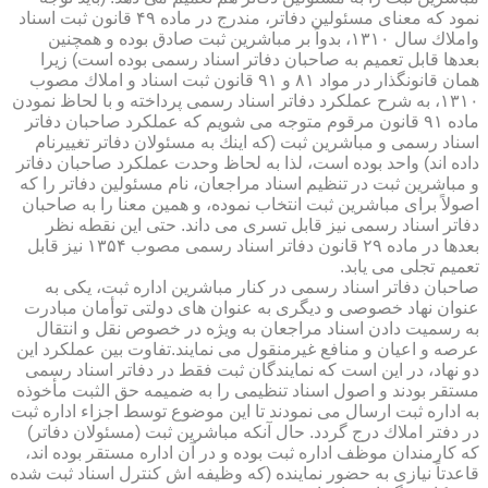
نمود كه معنای مسئولین دفاتر، مندرج در ماده ۴۹ قانون ثبت اسناد
واملاك سال ۱۳۱۰، بدواً بر مباشرین ثبت صادق بوده و همچنین
بعدها قابل تعمیم به صاحبان دفاتر اسناد رسمی بوده است) زیرا
همان قانونگذار در مواد ۸۱ و ۹۱ قانون ثبت اسناد و املاك مصوب
۱۳۱۰، به شرح عملكرد دفاتر اسناد رسمی پرداخته و با لحاظ نمودن
ماده ۹۱ قانون مرقوم متوجه می شویم كه عملكرد صاحبان دفاتر
اسناد رسمی و مباشرین ثبت (كه اینك به مسئولان دفاتر تغییرنام
داده اند) واحد بوده است، لذا به لحاظ وحدت عملكرد صاحبان دفاتر
و مباشرین ثبت در تنظیم اسناد مراجعان، نام مسئولین دفاتر را كه
اصولاً برای مباشرین ثبت انتخاب نموده، و همین معنا را به صاحبان
دفاتر اسناد رسمی نیز قابل تسری می داند. حتی این نقطه نظر
بعدها در ماده ۲۹ قانون دفاتر اسناد رسمی مصوب ۱۳۵۴ نیز قابل
تعمیم تجلی می یابد.
صاحبان دفاتر اسناد رسمی در كنار مباشرین اداره ثبت، یكی به
عنوان نهاد خصوصی و دیگری به عنوان های دولتی توأمان مبادرت
به رسمیت دادن اسناد مراجعان به ویژه در خصوص نقل و انتقال
عرصه و اعیان و منافع غیرمنقول می نمایند.تفاوت بین عملكرد این
دو نهاد، در این است كه نمایندگان ثبت فقط در دفاتر اسناد رسمی
مستقر بودند و اصول اسناد تنظیمی را به ضمیمه حق الثبت مأخوذه
به اداره ثبت ارسال می نمودند تا این موضوع توسط اجزاء اداره ثبت
در دفتر املاك درج گردد. حال آنكه مباشرین ثبت (مسئولان دفاتر)
كه كارمندان موظف اداره ثبت بوده و در آن اداره مستقر بوده اند،
قاعدتاً نیازی به حضور نماینده (كه وظیفه اش كنترل اسناد ثبت شده