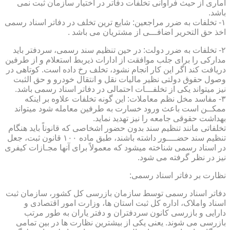
آماری از حیث فراوانی تخلفات دفاتر در اختیار سازمان ثبت نمی
باشد.
۱- تخلفات به ضرر مراجعین: شایع ترین تخلف در دفاتر اسناد رسمی
اخذ حق التحریر اضافـــی از مشتریان می باشد .
۲- تخلفات به ضرر دولت: در حین تنظیم سند رسمی، سردفتر باید
مدارکی را برای جلب موافقت از ادارات ذیربط استعلام و از طرفین
دریافت کند اگر این کار انجام نشود، تخلف رخ داده است. کوتاهی در
وصول حقوق دولتی نظیر مالیات نقل و انتقال خودرو و حق الثبت
نیز میتواند یکی از تخلفـــات احتمالی در دفاتر اسناد رسمی باشد.
۳- مفاسد مخل نظم معاملات: این گونه تخلفات علاوه بر اینکه
ممکــن است باعث ورود خسارت به طرفین معامله شود میتواند
بهداشت حقوقی جامعه را نیز تهدید نماید.
تخلفاتی مانند تنظیم سند بدون حضور اشخاصی که قانوناً باید هنگام
تنظیم سند حضــــور داشته باشند، طبق ماده ۱۰۰ قانون ثبت، جعل
در اسناد رسمی شناخته میشود که معمولاً برای آنها مجـازات کیفری
نیز در نظر گرفته می شود.
نظارت بر دفاتر اسناد رسمی:
دفاتر اسناد رسمی توسط سازمان بازرسی کل کشور، سازمان ثبت
اسناد واملاک، اداره کل ثبت استان ها، وزارت امور اقتصادی و
دارایی و بازرسی کانون سردفتران و دفتر یاران به طور مرتب
بازرسی می شوند. یعنی یکی از بیشترین نظارت ها در بین تمامی