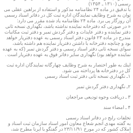
رسمی (۱۳۱۰ ـ ۱۳۵۴)
با تدقیق در ماده ۲۴ نظامنامه مذكور و استفاده از براهین عقلی می
توان به شرح وظایف نمایندگان اداره ثبت كل در دفاتر اسناد رسمی
آن روزگار پی برد. ماده ۲۴ نظامنامه یاد شده مقرر می دارد:
« در صورتی كه دفترخانه نماینده نداشته باشد، نگهداری نسخه ثانی
دفتر نماینده و دفتر عایدات و دفتر گردش تمبر و دفتر ثبت مكاتبات
مندرج در ماده ۲۳ قانون دفتر اسناد رسمی به عهده دفتریار خواهد
بود و چنانچه دفترخانه با داشتن دفتریار نماینده هم داشته باشد،
سوای نسخه ثانی دفتر اسناد رسمی و دفتر گردش تمبر (كه به عهده
نماینده خواهد بود) نگهداری سایر دفاتر فوق به عهده دفتریار است .
اینك به طور اختصار به شرح وظایف چهارگانه نمایندگان اداره ثبت
كل در دفترخانه ها پرداخته می شود.
۱ـ نگهداری نسخه ثانی دفتر ثبت اسناد رسمی
۲ـ نگهداری دفتر گردش تمبر
۳ ـ دریافت وجوه تودیعی مراجعان
۴ ـ امضاء سند
تخلفات رایج در دفاتر اسناد رسمی
به گفته مهدی انجم شعاع معاون امور اسناد سازمان ثبت اسناد و
املاک کشور که در مورخ ۲۳/۱۱/۹۱ در گفتگو با ایرنا مطرح شد،