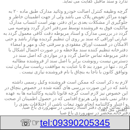
ندارد و سند ماقبل کفایت می نماید.
گرچه وظیفه کنترل اصالت خودرو وتائید مدارک طبق ماده ۲۰ به
عهده مراکز تعویض پلاک می باشد ولی از جهت اطمینان خاطر و
جلوگیری از مشکلات بعدی برای دفتر، بهتر است انتساب مدارک
مالکیت فوق به فروشنده توسط سردفتر احراز گردد وتوصیه می
گردد در بررسی مدارک و اسناد مربوطه دقت کافی معمول گردد به
عبارتی اوراقی که سند بر روی آن تنظیم گردیده بهادار باشد و حتی
الامکان در قسمت اوراق مفقودی و سرقتی چک و مهر و امضاء
دفترخانه تنظیم کننده سند ملاحظه و در صورت احتمال اشکال با
دفتر مربوطه تماس حاصل گردد و در مواردی که اصل سند در
دسترس نیست رونوشت برابر با اصل سند از فروشنده مطالبه
گردد ، تنها در مورد بند ۵ با عنایت به موافقت ریاست سازمان ثبت
وتوافق کانون با ناجا به بنچاق با نام فروشنده نیازی نیست .
لازم به ذکر است که ممکن است فروشنده وکیل رسمی داشته
باشد که در این صورت بررسی های گفته شده در خصوص بنچاق در
این خصوص نیز لازم است گرچه قانونا تائیدیه وکالتنامه ها به عهده
دفاتر نمی باشد ولی هرنوع اقدامی که در حصول اطمینان از صحت
و اعتبار وکالتنامه انجام شود تبعات ناشی از اختلافات بعدی را
تلفن تماس فوری
دفتر اسناد رسمی در سهروردی باغ صبا,
کاهش می دهد.
دفترخانه,محضر در سهروردی باغ صبا
۲-تائیدیه نقل و انتقال و کارت سبز (شناسنامه مالکیت)
☞☏
tel:09390205345
برگ تائیدیه نقل و انتقال صادره از مراکز تعویض پلاک حاوی