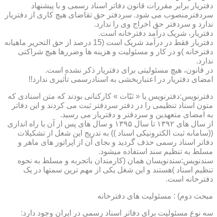
دفتریار برابر مقررات قانون دفاتر اسناد رسمی و با پیشنهاد
سردفترمنصوب می شود. سردفتر حق تقاضای هیچ کاری از دفتریار
ندارد و سردفتر حق اخراج وی را ندارد.
دفتریار، شریک درآمد دفترخانه است.
دفتریار فقط در درآمد شریک است (15 درصد از حق التحریر ماهیانه
دفترخانه )و در کار و مسئولیت و هزینه ها وضررها هیچ شراکتی
ندارد.
در قانون، هیچ مسئولیتی برای دفتریار ذکر نشده است.
امضای دفتریار در اعتباربخشی به اسنادرسمی تأثیری ندارد!!
دفترنویس:دفترنویس یا « ثبّات » کارکنانی بودند که متن اسنادی که
متون اسناد تنظیمی را در دفتر سردفتر ثبت می کردند و این دفاتر
به امضای متعهدین و سردفتر و دفتریار می رسید.
از سال های ۱۳۹۲ تا سال ۱۳۹۵ و سال های پس از آن با راه اندازی
((سامانه ثبت الکترونیکی اسناد )) به تدریج این شغل از تشکیلات
دفاتر اسناد رسمی حذف گردید و بجای آن از اپراتور های ماهر و
مسلط به تنظیم سند استفاده میشود.
سندنویس:سندنویسان همان (کارمندان باتجربه و مسلط به نحوه
تنظیم اسناد )هستند و این شغل یکی از مهم ترین سمتها در یک
دفترخانه است.
مبحث دوم) : مسئولیت های دفترخانه
سه نوع مسئولیت برای دفاتر اسناد رسمی در ایران وجود دارد: