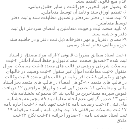
عدم منع قانونی تنظیم سند.
۵- وصول حق التحریر، حق الثبت و سایر حقوق دولتی.
۶- تنظیم اوراق سند و تایید آن توسط متعاملین.
۷- ثبت سند در دفتر سردفتر و تصدیق مطابقت سند و ثبت دفتر
توسط متعاملین.
۸- تایید صحت ثبت و هویت متعاملین با امضای سردفتر ذیل ثبت
دفتر و حاشیه سند.
۹-امضای دفتریار و مهر دفترخانه ذیل ثبت دفتر و در حاشیه سند.
حوزه وظایف دفاتر اسناد رسمی
۱-ثبت اسناد مطابق مقررات قانونی ۲-ارائه مواد مصدق از اسناد
ثبت شده ۳-تصدیق صحت امضاء،قبول و حفظ اسناد امانتی ۴-ثبت
معاملات شرطی و رهنی در قالب های متعدد ۵-ثبت معاملات اموال
منقول ۶-ثبت معاملات اموال غیر منقول ۷-ثبت وصیت در قالبهای
عهدی و تکمیلی ۸-ثبت اقرارنامه در قالب های متعدد ۹-ثبت وکالت
در قالب های متعدد ۱۰-گواهی امضاء در قالب های متعدد بجز اسناد
مالی و معاملاتی ۱۱-تصدیق کپی اسناد و اوراق مراجعین ۱۲-دریافت
قبوض سپرده مستاجرین در قالب بند ۵۲ مجموعه بخشنامه های
ثبتی ۱۳-صدور گواهی عدم انجام معامله بند ۸۹ مجموعه بخشنامه
های ثبتی ۱۴-ثبت رضایت نامه ۱۵-ثبت تعهد نامه ۱۶-ثبت اجاره نامه
۱۷-ثبت معاملات سرقفلی ۱۸-ثبت وقف نامه و اسناد موقوفه ۱۹-
ثبت اسناد ضمانت نامه ۲۰-صدور اجرائیه ۲۱-ثبت نکاح ۲۲-ثبت
طلاق