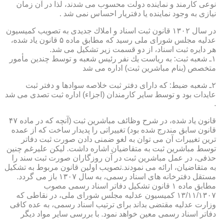
نوعی كارمند و نماینده دولت محسوب می شدند، لذا در آن زمان
نیازی به وجود نماینده یا دفتریار احساس نمی شد .
در سال ۱۳۰۲ قانون ثبت اسناد و املاك جدیدی به تصویب كمیسیون
عدلیه مجلس شورای ملی رسید كه مطابق ماده ۵ قانون یاد شده،
هر دایره ثبت اسناد، از دو قسمت زیر تشكیل می شد.
۱ـ شعبه ثبت: به ریاست یك نفر رئیس شعبه و توسط چندین مأمور
متخصص (بنام مباشرین ثبت) اداره می شد
۲ـ شعبه ضبط: كه دارای دفتر ثبت خلاصه سوادها و دفتر ثبت
عایدات بود و توسط سایر كارمندان (اجزاء) اداره ثبت تصدی می شد
.
قانون یاد شده، در شرح وظائف مباشرین ثبت (آنچه كه در ماده ۴۷
قانون سابق مندرج شده بود) تغییراتی را پدیدار ساخت كه از عمده
ترین تغییرات آن می توان به لغو ضمنی دادن صورت ثبت دفاتر
توسط مباشرین ثبت به متقاضیان اشاره داشت. لیكن علیرغم چنین
حذفی، در عمل مباشرین ثبت در آن روزگاران صورت ثبت سند را
به متقاضیان، ارائه می نمودند.تصویب اولین قانون مربوط به تشكیل
مستقل دفترخانه های اسناد رسمی، به سال ۱۳۰۷ باز می گردد.
مطابق ماده ۱ قانون تشكیل دفاتر اسناد رسمی مصوب
۱۳/۱۱/۱۳۰۷ كمیسیون عدلیه مجلس شورای ملی، در نقاطی كه
وزارت عدلیه مقتضی بداند برای ترتیب اسناد رسمی، به عده كافی
دفاتر اسناد رسمی معین خواهد نمود. با بررسی سایر مواد دیگر