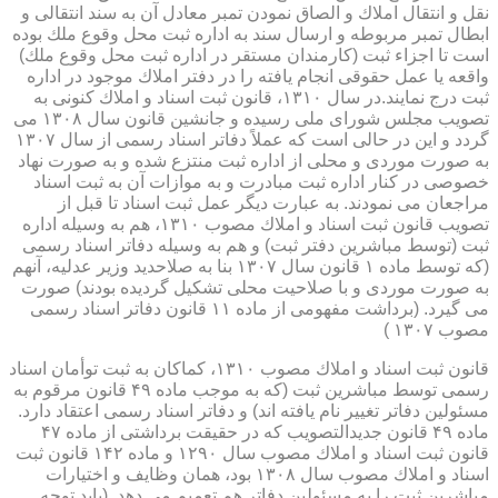
نقل و انتقال املاك و الصاق نمودن تمبر معادل آن به سند انتقالی و
ابطال تمبر مربوطه و ارسال سند به اداره ثبت محل وقوع ملك بوده
است تا اجزاء ثبت (كارمندان مستقر در اداره ثبت محل وقوع ملك)
واقعه یا عمل حقوقی انجام یافته را در دفتر املاك موجود در اداره
ثبت درج نمایند.در سال ۱۳۱۰، قانون ثبت اسناد و املاك كنونی به
تصویب مجلس شورای ملی رسیده و جانشین قانون سال ۱۳۰۸ می
گردد و این در حالی است كه عملاً دفاتر اسناد رسمی از سال ۱۳۰۷
به صورت موردی و محلی از اداره ثبت منتزع شده و به صورت نهاد
خصوصی در كنار اداره ثبت مبادرت و به موازات آن به ثبت اسناد
مراجعان می نمودند. به عبارت دیگر عمل ثبت اسناد تا قبل از
تصویب قانون ثبت اسناد و املاك مصوب ۱۳۱۰، هم به وسیله اداره
ثبت (توسط مباشرین دفتر ثبت) و هم به وسیله دفاتر اسناد رسمی
(كه توسط ماده ۱ قانون سال ۱۳۰۷ بنا به صلاحدید وزیر عدلیه، آنهم
به صورت موردی و با صلاحیت محلی تشكیل گردیده بودند) صورت
می گیرد. (برداشت مفهومی از ماده ۱۱ قانون دفاتر اسناد رسمی
مصوب ۱۳۰۷ )
قانون ثبت اسناد و املاك مصوب ۱۳۱۰، كماكان به ثبت توأمان اسناد
رسمی توسط مباشرین ثبت (كه به موجب ماده ۴۹ قانون مرقوم به
مسئولین دفاتر تغییر نام یافته اند) و دفاتر اسناد رسمی اعتقاد دارد.
ماده ۴۹ قانون جدیدالتصویب كه در حقیقت برداشتی از ماده ۴۷
قانون ثبت اسناد و املاك مصوب سال ۱۲۹۰ و ماده ۱۴۲ قانون ثبت
اسناد و املاك مصوب سال ۱۳۰۸ بود، همان وظایف و اختیارات
مباشرین ثبت را به مسئولین دفاتر هم تعمیم می دهد. (باید توجه