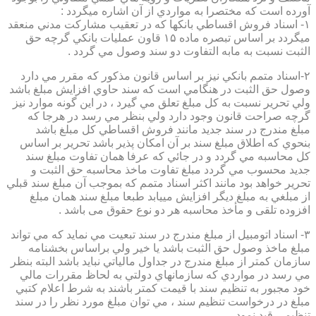
آورده است كه مختصرا به مواردي از آن اشاره ميگردد :
۱- اسناد فروش اقساطي بانكها كه در تعقيب مشاركت مدني منعقد
ميگردد بر اساس تبصره ماده ۱۵ قاون عمليات بانكي گرچه حق
الثبت نسبت به مابه التفاوت دو سند وصول مي گردد .
۲-اسناد متمم بانكي نيز بر اساس قانون مذكور كه مقرر مي دارد
وصول حق الثبت در هنگامي است كه سند حاوي افزايش مبلغ باشد
ولي تحرير نسبت به كل مبلغ تعلق مي گيرد ، در اين گونه موارد نيز
گرچه صراحت قانون وجود دارد ولي بنظر مي رسد در هرجا كه
مبلغ مندرج در سند جديد مانند فروش اقساطي كل مبلغ باشد
بنحوي كه اطلاق مبلغ سند بر آن امكان پذير باشد تحرير بر اساس
كل محاسبه مي گردد و در جائي كه عرفا همان تفاوت مبلغ سند
جديد محسوب مي گردد مبلغ تفاوت ماخذ محاسبه حق الثبت و
تحرير خواهد بود مانند اكثر اسناد متمم كه بموجب آن مبلغ سند قبلي
از مبلغي به مبلغ ديگر افزايش مييابد طبعا مبلغ سند همان مبلغ
افزوده تلقی و مأخذ محاسبه هر دو نوع حقوق می باشد .
۳- اسناد اتومبيل از مبلغ مندرج در سند تبعيت مي نمايد كه مي تواند
مبلغ ماخذ وصول حق الثبت باشد يا خير ولي براساس بخشنامه
سازمان كمتر از مبلغ مندرج در جداول مالياتي نبايد باشد البته بنظر
مي رسد در مواردي كه سازمانهاي دولتي به لحاظ مقررات مالي
خود مجبور به تنظيم سند با قيمت كمتر باشند به شرط اعلام كتبي
مبلغ در درخواست تنظيم سند ، مي توان مبلغ مورد نظر را در سند
تنظيمي قيد نمود.