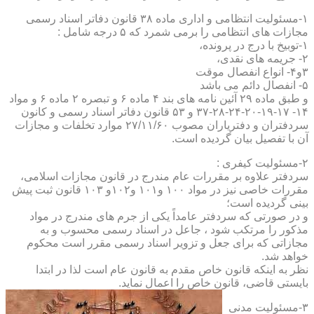
۱-مسئولیت انتظامی و اداری ماده ۳۸ قانون دفاتر اسناد رسمی
مجازات های انتظامی را برمی شمرد که ۵ درجه شامل :
۱-توبیخ با درج در پرونده،
۲- جریمه های نقدی،
۳و۴- انواع انفصال موقت
۵- انفصال دائم می باشد
و طبق ماده ۲۹ آئین نامه های بند ۴ ماده ۶ و تبصره ۲ ماده ۶ و مواد
۱۴- ۱۷-۱۹-۲۰-۲۴-۲۸-۳۷ و ۵۳ قانون دفاتر اسناد رسمی و کانون
سردفتران و دفتریاران مصوب ۲۷/۱۱/۶۰ موارد تخلفات و مجازات
آن با تفصیل بیان گردیده است.
۲-مسئولیت کیفری :
سردفتر علاوه بر مقررات عام مندرج در قانون مجازات اسلامی،
مقررات خاصی نیز در مواد ۱۰۰ و۱۰۱ و۱۰۲و ۱۰۳ قانون ثبت پیش
بینی گردیده است؛
و در صورتی که سردفتر عامداً یکی از جرم های مندرج در مواد
مذکور را مرتکب شود ، جاعل در اسناد رسمی محسوب و به
مجازاتی که برای جعل و تزویر اسناد رسمی مقرر است محکوم
خواهد شد.
نظر به اینکه قانون خاص مقدم به قانون عام است لذا در ابتدا
بایستی قاضی، قانون خاص را اعمال نماید.
۳-مسئولیت مدنی