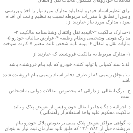
معاملات خودروهای مشمول مالیات نقل و انتقال
برای تنظیم اسناد خودرو ابتدا باید مدارک مورد نیاز را اخذ و بررسی
و پس از تطابق با مقررات مربوطه نسبت به تنظیم و ثبت ان اقدام
نمود ، مدارک مورد نیاز عبارتند از :
۱-مدارک مالکیت ۲-تائیدیه نقل وانتقال وشناسنامه مالکیت ۳-
مدارک هویتی وشخصی ونظام وظیفه ۴-عوارض سالیانه خودرو ۵-
مالیات نقل و انتقال ۶- بیمه نامه شخص ثالث معتبر ۷-کارت سوخت
۱- مدارک مربوط به مالکیت فروشنده که عبارتند از
الف: سند کمپانی یا تولید کننده خودرو که باید بنام فروشنده باشد
ب: بنچاق رسمی که از طرف دفاتر اسناد رسمی بنام فروشنده شده
باشد
ج : برگ انتقالی از دارائی که مخصوص انتقالات دولتی به اشخاص
است
د: اجرائیه دادگاه ها بر انتقال خودرو (پس از تعویض پلاک و تائید
مالکیت محکوم علیه واخذ استعلام از راهنمائی )
ه- گواهی مراکز تعویض پلاک مبنی بر تعویض پلاک خودرو بنام
فروشنده قبل از ۲۳/۰۷/۸۴ که طبق تائید سازمان ثبت نیاز به بنچاق