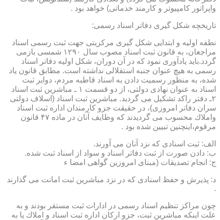
واپراتور كامپیوتر و كارمند خدماتی) خواهد بود .
تاریخچه شكل گیری دفاتر اسناد رسمی:
نطفه اولیه و ابتدایی شكل گیری مركزیتی جهت ثبت رسمی اسناد
مراجعان، به قانون ثبت اسناد مصوب سال ۱۲۹۰ شمسی بازمی
گردد.باید یادآوری نمود كه در آن دوران، شكل اولیه دفاتر اسناد
رسمی به هیچ عنوان جنبه استقلالی نداشته است. مطابق قانون یاد
شده، به منظور رسمیت دادن به اسناد قاطبه مردم، دوایر ثبت
اسناد به عنوان نهادی دولتی، از دو قسمت ۱ ـ مباشرین ثبت اسناد
۲ـ دفتر راكد تشكیل می گردید. مباشرین ثبت اسناد (اسلاف دولتی
سران دفاتر امروزی)، در حقیقت جزو كارمندان اداره ثبت اسناد
واملاك محسوب می گردیدند كه وظایف آنان در ماده ۴۷ قانون
مرقوم،اینچنین تبیین شده بود .
الف: ثبت اسنادی كه نزد آنان می آورند.
ب: دادن صورت از ثبت دفاتر اسناد و سواد از اسناد ثبت شده.
ج: انجام تصدیقات (مبنای امروزین گواهی امضا ء
د: پذیرش و حفظ اسنادی كه در نزد مباشرین ثبت امانت می گذارند
.
چون مراكز تنظیم اسناد رسمی در ادارات ثبت مستقر بودند و به
علت اینكه مباشرین ثبت، جزو اركان اداره ثبت اسناد و املاك یا به