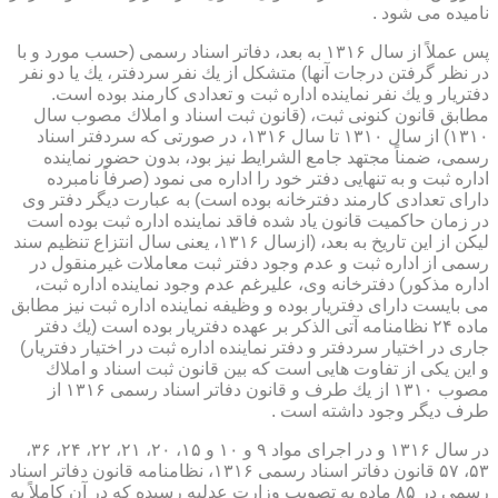
نامیده می شود .
پس عملاً از سال ۱۳۱۶ به بعد، دفاتر اسناد رسمی (حسب مورد و با
در نظر گرفتن درجات آنها) متشكل از یك نفر سردفتر، یك یا دو نفر
دفتریار و یك نفر نماینده اداره ثبت و تعدادی كارمند بوده است.
مطابق قانون كنونی ثبت، (قانون ثبت اسناد و املاك مصوب سال
۱۳۱۰) از سال ۱۳۱۰ تا سال ۱۳۱۶، در صورتی كه سردفتر اسناد
رسمی، ضمناً مجتهد جامع الشرایط نیز بود، بدون حضور نماینده
اداره ثبت و به تنهایی دفتر خود را اداره می نمود (صرفاً نامبرده
دارای تعدادی كارمند دفترخانه بوده است) به عبارت دیگر دفتر وی
در زمان حاكمیت قانون یاد شده فاقد نماینده اداره ثبت بوده است
لیكن از این تاریخ به بعد، (ازسال ۱۳۱۶، یعنی سال انتزاع تنظیم سند
رسمی از اداره ثبت و عدم وجود دفتر ثبت معاملات غیرمنقول در
اداره مذكور) دفترخانه وی، علیرغم عدم وجود نماینده اداره ثبت،
می بایست دارای دفتریار بوده و وظیفه نماینده اداره ثبت نیز مطابق
ماده ۲۴ نظامنامه آتی الذكر بر عهده دفتریار بوده است (یك دفتر
جاری در اختیار سردفتر و دفتر نماینده اداره ثبت در اختیار دفتریار)
و این یكی از تفاوت هایی است كه بین قانون ثبت اسناد و املاك
مصوب ۱۳۱۰ از یك طرف و قانون دفاتر اسناد رسمی ۱۳۱۶ از
طرف دیگر وجود داشته است .
در سال ۱۳۱۶ و در اجرای مواد ۹ و ۱۰ و ۱۵، ۲۰، ۲۱، ۲۲، ۲۴، ۳۶،
۵۳، ۵۷ قانون دفاتر اسناد رسمی ۱۳۱۶، نظامنامه قانون دفاتر اسناد
رسمی در ۸۵ ماده به تصویب وزارت عدلیه رسیده كه در آن كاملاً به