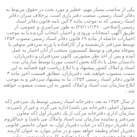
یكی از مناصب بسیار مهم، خطیر و مورد بحث در حقوق مربوط به
دفاتر اسناد رسمی، منصب دفتر یاری است. برخلاف سران دفاتر
اسناد رسمی كه به موجب ماده ۳ آئین نامه قانون دفاتر اسناد
رسمی (اصلاحی ۲۷/۱۱/۱۳۶۰) به طور سراسری و عمومی، از
طریق آگهی، امتحانات ورودی و اختبار، انتخاب گردیده یا به موجب
اختیارات حاصله از ماده ۶۹ قانون دفاتر اسناد رسمی مصوب ۱۳۵۴
توسط سردفتر بازنشسته و از كارافتاده یا ورثه سردفتر متوفی یا
متوفاه معرفی و توسط كمیسیون منتخب از آنان اختبار به عمل
آمده و پس از اخذ نظر مشورتی كانون سردفتران و دفتریاران،
دادستان محل یا دادگاه بخش (حسب مورد) توسط سازمان ثبت
اسناد و املاك كشور پیشنهاد و با ابلاغ ریاست قوه قضائیه به این
سمت منصوب خواهند شد. دفتریاران، مطابق قسمت اخیر ماده ۳
قانون دفاتر اسناد رسمی ۱۳۵۴، بنا به پیشنهاد سردفتر و به موجب
ابلاغ سازمان ثبت اسناد و املاك كشور به این سمت منصوب خواهند
شد .
از سال ۱۳۵۴ به بعد، دفترخانه اسناد رسمی توسط یك سردفتر (كه
مسئول اصلی دفترخانه می باشد) اداره می گردد و غیر از نامبرده،
سازمان اداری دفترخانه مركب از یك دفتریار اول (كه معاون
سردفتر و نماینده سازمان ثبت اسناد واملاك می باشد) و عنداللزوم
یك دفتریار دوم (كه در غیاب دفتریار اول، به عنوان جانشین قانونی
دفتریار انجام وظیفه خواهد نمود و در سایر موارد به عنوان كارمند
دفترخانه محسوب می گردد) و تعدادی كارمند (سندنویس، ثبات