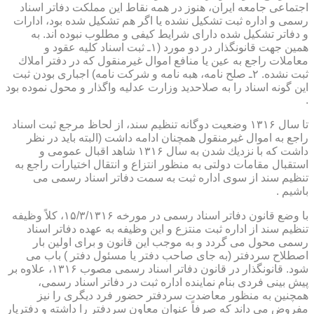
اجتماعی جامعه ایران، هنوز در همه نقاط این مملكت دفاتر اسناد
رسمی و اداره ثبت تشكیل نشده یا اگر هم تشكیل شده بود، ادارات
و دفاتر تشكیل شده دارای شرایط كیفی و مطلوب نبوده اند. به
همین جهت قانونگذار در دو مورد (۱ـ ثبت اسناد كلیه عقود و
معاملات راجع به عین یا منافع اموال غیرمنقول كه در دفتر املاك
ثبت نشده. ۲ـ صلح نامه، هبه نامه و شركت نامه) اجباری بودن ثبت
این گونه اسناد را به صلاحدید وزارت عدلیه واگذار و محول نموده بود
.
تا سال ۱۳۱۶ وضعیت دوگانه تنظیم سند، از لحاظ مرجع ثبت اسناد
راجع به اموال غیرمنقول همچنان ادامه داشت (البته باید در نظر
داشت كه با نزدیك شدن به سال ۱۳۱۶ شاهد اقبال عمومی و
استقبال مقامات دولتی به منظور انتزاع و انتقال اختیارات راجع به
تنظیم سند از سوی اداره ثبت به سمت دفاتر اسناد رسمی می
باشیم .
با وضع قانون دفاتر اسناد رسمی در مورخه ۱۵/۳/۱۳۱۶، كلاً وظیفه
تنظیم سند از اداره ثبت منتزع و این وظیفه به عهده دفاتر اسناد
رسمی محول می گردد و به موجب این قانون و برای اولین بار
اصطلاح سردفتر (به جای صاحب دفتر یا مسئول دفتر ) باب می
شود. قانونگذار در قانون دفاتر اسناد رسمی مصوب ۱۳۱۶، علاوه بر
پیش بینی فردی بنام نماینده اداره ثبت در دفاتر اسناد رسمی،
همچنین به منظور معاضدت سردفتر حضور فرد دیگری را نیز
مفروض می داند كه صرفاً عنوان معاون سردفتر را داشته و دفتریار