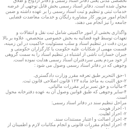
تخصصی مدنی یعنی دفاتر اسناد رسمی و دفاتر ازدواج و طلاق
محول شده است. دفاتر اسناد رسمی بخش قابل توجهی از عرضه
خدمات ثبتی و تنظیم و ثبت اسناد رسمی را بر عهده داشته و ضمن
انجام امور مزبور کار مشاوره رایگان و خدمات معاضدت قضایی
جامعه را نیز انجام می دهند،
واگذاری بخشی از امور حاکمیتی شامل ثبت نقل و انتقالات و
تعهدات توسط قوه قضائیه به بخش خصوصی متخصص، علاوه بر بالا
بردن دقت در تنظیم اسناد و سلب مسئولیت حاکمیت در این زمینه،
قسمت مهمی از شکایات علیه حکومت یا کارگزاران حکومتی و
جبران خسارات ناشی از اشتباه در تنظیم اسناد را به سمت گروهی
از خود مردم یعنی سردفتران اسناد رسمی هدایت نموده است.
وجوهی که در دفاتر اسناد رسمی وصول می شود :
۱-حق التحریر طبق تعرفه مقرر وزارت دادگستری.
۲-حق الثبت به ماخذ ماده ۱۲۳ قانون اصلاحی قانون ثبت.
۳-مالیات و حق تمبر برابر مقررات مالیاتی.
۴-سایر وجوهی که طبق قوانین وصول آن به عهده دفترخانه محول
است.
مراحل تنظیم سند در دفاتر اسناد رسمی:
۱- احراز هویت.
۲- احراز اهلیت.
۳- احراز اصالت و اعتبار مستندات سند.
۴- احراز انجام مقررات قانونی و انجام مکاتبات لازم و اطمینان از