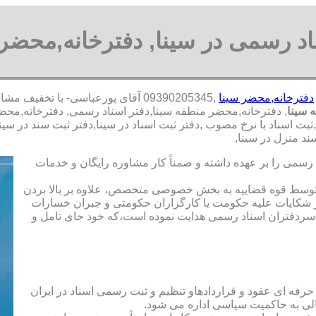
اد رسمی در سینا, دفترخانه,محضر 
دفترخانه,محضر سینا
,09390205345 آقای پورعباسی- با ت
 سینا
, دفترخانه,محضر منطقه سینا,دفتر اسناد رسمی, دفترخانه,محضر
بت اسناد با نرخ مصوب ,دفتر ثبت اسناد در سینا,دفتر ثبت سند در سی
د منزل در سینا,
رسمی را بر عهده داشته و ضمناً کار مشاوره رایگان و خدمات
ت توسط قوه قضاییه به بخش خصوصی متخصص، علاوه بر بالا بردن
 شکایات علیه حکومت یا کارگزاران حکومتی و جبران خسارات
ی سردفتران اسناد رسمی هدایت نموده است،که خود جای تامل و
 حرفه ای عقود و قراردادهاو تنظیم و ثبت رسمی اسناد در ایران
الی به حاکمیت سیاسی اداره می شود.