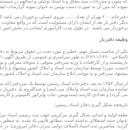
که متون و مندرجات سند بنچاق و یا اسناد توکیلی و امثالهم در سیستم 
نموده که متن آن به صورت دست نویس به عنوان نمونه گزارشات ایفا
دفترخانه ۲۰۰ تهران از تعداد ........ نیروی انسانی برخورد
دیگر دفتر یار بعد از ایشان دارای مسئولیت است که در واقع معاونت د
برخوردار می باشند . در طول مدت کارآموزی اینجانب در بخش امور ث
وظیفه دفتر یار
بازنشسته و از كارافتاده یا ورثه سردفتر متوفی یا متوفاه معرفی و 
پیشنهاد سردفتر و به موجب ابلاغ سازمان ثبت اسناد و املاك كشور 
از سال ۱۳۵۴ به بعد، دفترخانه اسناد رسمی توسط یك سردفتر
نماینده سازمان ثبت اسناد واملاك می باشد) و عنداللزوم یك دفتریار د
می گردد) و تعدادی كارمند (سندنویس، ثبات واپراتور كامپیوتر و كارمند
تاریخچه شكل گیری دفاتر اسناد رسمی:
گردید. مباشرین ثبت اسناد (اسلاف دولتی سران دفاتر امروزی)، در حقیقت جزو كارمندا