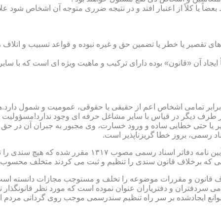
بعضاً یا کلاً از اعتبار افتد و در نتیجه ضرری متوجه آن اشخاص شود عل
ی تقصیر یا خطر یا تضمین حق و غیره نبوده و قواعد تسبیب و اتلاف ر
 ایجاد آن «قانون» بوده دارای ترکیب و ماهیت ویژه ای است که با سا
ابر تمامی اشخاص اعم از حقیقی یا حقوقی، عمومیت و شمول دارد.هی
 طرف دیگر در قیاس با سایر مشاغل حرفه ای وجود ندارد!مسؤولیت م
 یا حتی خطایی ساده و ورود خسارت، وی مجبور به جبران آن در حق 
د رسمی، بروز خطا گریزناپذیر است.
مبحث سوم): موانع موجود برای تنظیم اسناد رسمی مطابق ماده
رانی که برخلاف قانون سندی را تنظیم و ثبت می کردند متخلف محسوب
امی سردفتران و دفتریاران عنوان نموده است که مورد نظر قانونگذار 
انع ایجادشده بر سر راه تنظیم سندرسمی موجب روی گردانی مردم ا