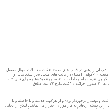
۱-ثبت اسناد مطابق مقررات قانونی ۲-ارائه مواد مصدق از اسناد ثبت شده ۳-تصدیق صحت امضاء،قبول و حفظ اسناد امانتی ۴-ثبت معاملات شرطی و رهنی در قالب های متعدد ۵-ثبت معاملات اموال منقول
۶-ثبت معاملات اموال غیر منقول ۷-ثبت وصیت در قالبهای عهدی و تکمیلی ۸-ثبت اقرارنامه در قالب های متعدد ۹-ثبت وکالت در قالب های متعدد ۱۰-گواهی امضاء در قالب های متعدد بجز اسناد مالی و
معاملاتی ۱۱-تصدیق کپی اسناد و اوراق مراجعین ۱۲-دریافت قبوض سپرده مستاجرین در قالب بند ۵۲ مجموعه بخشنامه های ثبتی ۱۳-صدور گواهی عدم انجام معامله بند ۸۹ مجموعه بخشنامه های ثبتی ۱۴-
ت و نوشتار برخوردار بوده و از هرگونه خدشه و یا فاصله و یا
ین دسته ازدفاتر به کارآموزان احتراز می نمایند . لیکن از آنجایی