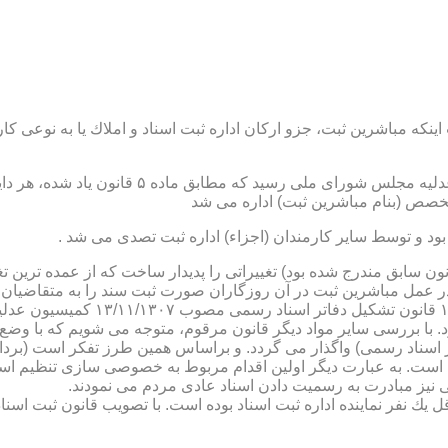
نكه مباشرین ثبت، جزو اركان اداره ثبت اسناد و املاك یا به نوعی كا
ن یاد شده، در شرح وظائف مباشرین ثبت (آنچه كه در ماده ۴۷ قانون سابق مندرج شده بود) تغییراتی را 
 عمل مباشرین ثبت در آن روزگاران صورت ثبت سند را به متقاضیان، 
دفترخانه های اسناد رسمی، به سال 
. با بررسی سایر مواد دیگر قانون مرقوم، متوجه می شویم كه با وضع 
ر اسناد رسمی) واگذار می گردد. و براساس همین طرز تفكر است (برد
ی نیز مبادرت به رسمیت دادن اسناد عادی مردم می نمودند.