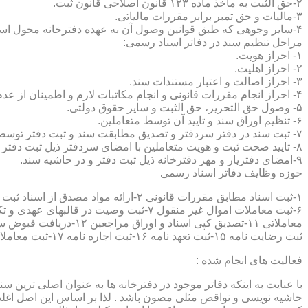
۲-حق الثبت به ماخذ ماده ۱۲۳ قانون اصلاحی قانون ثبت.
۳-مالیات و حق تمبر برابر مقررات مالیاتی.
۴-سایر وجوهی که طبق قوانین وصول آن به عهده دفترخانه محول است.
مراحل تنظیم سند در دفاتر اسناد رسمی:
۱- احراز هویت.
۲- احراز اهلیت.
۳- احراز اصالت و اعتبار مستندات سند.
۴- احراز انجام مقررات قانونی و انجام مکاتبات لازم و اطمینان از عدم منع قانونی تنظیم سند.
۵- وصول حق التحریر، حق الثبت و سایر حقوق دولتی.
۶- تنظیم اوراق سند و تایید آن توسط متعاملین.
۷- ثبت سند در دفتر سردفتر و تصدیق مطابقت سند و ثبت دفتر توسط متعاملین.
۸- تایید صحت ثبت و هویت متعاملین با امضای سردفتر ذیل ثبت دفتر و حاشیه سند.
۹-امضای دفتریار و مهر دفترخانه ذیل ثبت دفتر و در حاشیه سند.
حوزه وظایف دفاتر اسناد رسمی
ثبت رضایت نامه ۱۵-ثبت تعهد نامه ۱۶-ثبت اجاره نامه ۱۷-ثبت معاملات سرقفلی ۱۸-ثبت وقف نامه و اسناد موقوفه ۱۹-ثبت اسناد ضمانت نامه ۲۰-صدور اجرائیه ۲۱-ثبت نکاح ۲۲-ثبت طلاق
فعالیت های انجام شده :
با عنایت به اینکه دفاتر موجود در دفترخانه ها به عنوان اصلی ترین 
حاشیه نویسی و نواقص مثلی مصون باشد . لذا بر اساس این اصل اغلب دفت