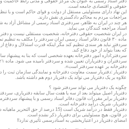
دفتر اسناد رسمی به عنوان یک مرکز حقوقی و مدنی رابط حاکمیت و ش
حقوقی و اقتصادی جامعه است.
این نهاد دارای مسئولیتی مستقل از دولت و قوای حاکم است و با تنظ
مراجعات مردم به محاکم دادگستری نقش دارند.
هر چند در ایران به ظاهر، سردفتری اسناد رسمی از مشاغل آزاد به شم
اسناد مراجعه کنندگان می نماید.
در ایران شخصیت حقوقی دفترخانه، شخصیت مستقلی نیست و دفترخان
ماده ۳۰ قانون دفاتر اسناد رسمی ایران سردفتر را مکلف به تنظ
سردفتر نباید هر سندی تنظیم کند مگر اینکه قدرت استدلال و دفاع از 
که بعداً بتواند از خود دفاع کند.
سردفتر:اداره امور دفترخانه بعهده شخصی است که بنا به پیشنهاد سا
دفترخانه بر عهده سردفتر است».
علاوه بر یک دفتریار می تواند یک دفتریار دوم هم داشته باشد.
چگونه یک دفتریار می تواند سردفتر شود ؟
دفتریار اصیل میتواند بعد از سه یا هفت سال سابقه دفتریاری، سردفتر
دفتریار برابر مقررات قانون دفاتر اسناد رسمی و با پیشنهاد سردفتر
دفتریار، شریک درآمد دفترخانه است.
دفتریار فقط در درآمد شریک است (15 درصد از حق التحریر ماهیانه دفترخانه )و در کار و مسئولیت و هزینه ها وضررها هیچ شراکتی ندارد.
در قانون، هیچ مسئولیتی برای دفتریار ذکر نشده است.
امضای دفتریار در اعتباربخشی به اسنادرسمی تأثیری ندارد!!