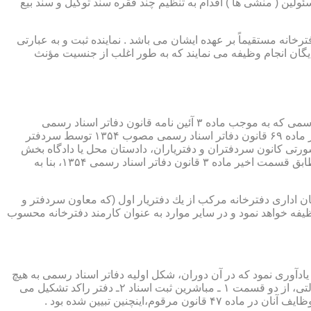
ئولین ( منشی ها ) اقدام به تنظیم چند فقره سند توکیل و سند بیع
 دفترخانه مستقیماً بر عهده ایشان می باشد . نماینده ثبت و به عبارتی
بایگان انجام وظیفه می نمایند که به طور اغلب از جنسیت مؤنث
یكی از مناصب بسیار مهم، خطیر و مورد بحث در حقوق مربوط به دفاتر اسناد رسمی، منصب دفتر یاری است. برخلاف سران دفاتر اسناد رسمی كه به موجب ماده ۳ آئین نامه قانون دفاتر اسناد رسمی
(اصلاحی ۲۷/۱۱/۱۳۶۰) به طور سراسری و عمومی، از طریق آگهی، امتحانات ورودی و اختبار، انتخاب گردیده یا به موجب اختیارات حاصله از ماده ۶۹ قانون دفاتر اسناد رسمی مصوب ۱۳۵۴ توسط سردفتر
شورتی كانون سردفتران و دفتریاران، دادستان محل یا دادگاه بخش
(حسب مورد) توسط سازمان ثبت اسناد و املاك كشور پیشنهاد و با ابلاغ ریاست قوه قضائیه به این سمت منصوب خواهند شد. دفتریاران، مطابق قسمت اخیر ماده ۳ قانون دفاتر اسناد رسمی ۱۳۵۴، بنا به
ازمان اداری دفترخانه مركب از یك دفتریار اول (كه معاون سردفتر و
وظیفه خواهد نمود و در سایر موارد به عنوان كارمند دفترخانه محسوب
ی اسناد مراجعان، به قانون ثبت اسناد مصوب سال ۱۲۹۰ شمسی بازمی گردد.باید یادآوری نمود كه در آن دوران، شكل اولیه دفاتر اسناد رسمی به هیچ
عنوان جنبه استقلالی نداشته است. مطابق قانون یاد شده، به منظور رسمیت دادن به اسناد قاطبه مردم، دوایر ثبت اسناد به عنوان نهادی دولتی، از دو قسمت ۱ ـ مباشرین ثبت اسناد ۲ـ دفتر راكد تشكیل می
ینچنین تبیین شده بود .