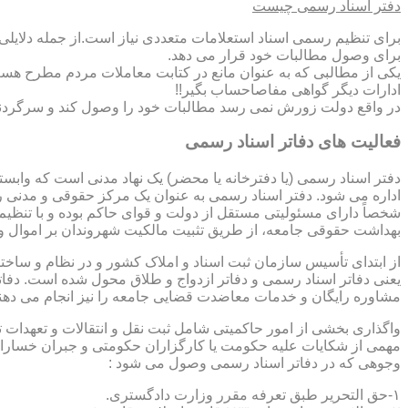
دفتر اسناد رسمی چیست
برای تنظیم رسمی اسناد استعلامات متعددی نیاز است.از جمله دلایل
برای وصول مطالبات خود قرار می دهد.
یکی از مطالبی که به عنوان مانع در کتابت معاملات مردم مطرح هست
ادارات دیگر گواهی مفاصاحساب بگیر!!
در واقع دولت زورش نمی رسد مطالبات خود را وصول کند و سرگردنه ر
فعالیت های دفاتر اسناد رسمی
دفتر اسناد رسمی (یا دفترخانه یا محضر) یک نهاد مدنی است که وابس
اداره می شود. دفتر اسناد رسمی به عنوان یک مرکز حقوقی و مدنی ر
شخصاً دارای مسئولیتی مستقل از دولت و قوای حاکم بوده و با تنظی
بهداشت حقوقی جامعه، از طریق تثبیت مالکیت شهروندان بر اموال و 
از ابتدای تأسیس سازمان ثبت اسناد و املاک کشور و در نظام و ساخت
یعنی دفاتر اسناد رسمی و دفاتر ازدواج و طلاق محول شده است. دفا
مشاوره رایگان و خدمات معاضدت قضایی جامعه را نیز انجام می دهن
واگذاری بخشی از امور حاکمیتی شامل ثبت نقل و انتقالات و تعهدا
مهمی از شکایات علیه حکومت یا کارگزاران حکومتی و جبران خسارات
وجوهی که در دفاتر اسناد رسمی وصول می شود :
۱-حق التحریر طبق تعرفه مقرر وزارت دادگستری.