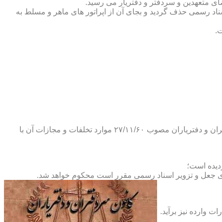
ضای متعهدین و سردفتر و دفتریار می رسید.
یلات دفاتر اسناد رسمی حذف گردید و بجای آن از اپراتور های ماهر و مسلط به
.
و طبق ماده ۲۹ آئین نامه های بند ۴ ماده ۶ و تبصره ۲ ماده ۶ و مواد ۱۴- ۱۷-۱۹-۲۰-۲۴-۲۸-۳۷ و ۵۳ قانون دفاتر اسناد رسمی و کانون سردفتران و دفتریاران مصوب ۲۷/۱۱/۶۰ موارد تخلفات و مجازات آن با
ای جعل و تزویر اسناد رسمی مقرر است محکوم خواهد شد.
ت وارده نیز برآید.