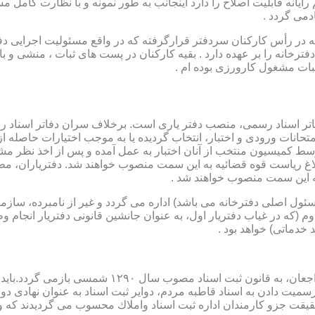
رایانه قابلیت اصلاح را دارد اینجانب به طور نمونه و با نظارت کامل مس
دمی گردد .
ار می باشد که در رأس کارکنان سردفتر قرارگرفته که در واقع مسئولیت اجرایی
فترخانه را بر عهده دارد . بقیه کارکنان در پست های ثبات ، منشی و 
بات مشغول کارورزی بوده ام .
توسط كمیسیون منتخب از آنان اختبار به عمل آمده و پس از اخذ نظر م
به این سمت منصوب خواهند شد .
 (كه مسئول اصلی دفترخانه می باشد) اداره می گردد و غیر از نامبرده، س
وم (كه در غیاب دفتریار اول، به عنوان جانشین قانونی دفتریار انجام 
 خدماتی) خواهد بود .
نطفه اولیه و ابتدایی شكل گیری مركزیتی جهت ثبت رسم
ن اداره ثبت اسناد واملاك محسوب می گردیدند كه وظایف آنان در ماده ۴۷ قانون مرقوم،ا