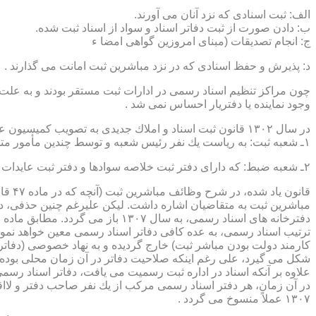
الف: ثبت اسنادی كه نزد آنان می آورند.
ب: دادن صورت از ثبت دفاتر اسناد و سواد از اسناد ثبت شده.
ج: انجام تصدیقات (مبنای امروزین گواهی امضا ء
د: پذیرش و حفظ اسنادی كه در نزد مباشرین ثبت امانت می گذارند .
چون مراكز تنظیم اسناد رسمی در ادارات ثبت مستقر بودند و به علت ای
وجود نماینده یا دفتریار احساس نمی شد .
در سال ۱۳۰۲ قانون ثبت اسناد و املاك جدیدی به تصویب كمیسیون عدلیه مجلس شورای ملی رسید كه مطابق ماده ۵ قانون یاد شده، هر دایره ثبت اسناد، از دو قسمت زیر تشكیل می شد.
۱ـ شعبه ثبت: به ریاست یك نفر رئیس شعبه و توسط چندین مأمور متخصص (بنام مباشرین ثبت) اداره می شد
۲ـ شعبه ضبط: كه دارای دفتر ثبت خلاصه سوادها و دفتر ثبت عایدات بود و توسط سایر كارمندان (اجزاء) اداره ثبت تصدی می شد .
قانو
مباشرین ثبت به متقاضیان اشاره داشت. لیكن علیرغم چنین حذفی، در
ترتیب اسناد رسمی، به عده كافی دفاتر اسناد رسمی معین خواهد نمود
كارمند دولت بودن مباشر ثبت) خارج گردیده و به نهاد خصوصی (دفات
علاوه بر آنكه اسناد در اداره ثبت رسمیت می یافت، دفاتر اسناد رسم
۱۳۰۷ عملاً منسوخ می گردد .