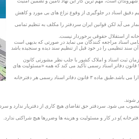
هروندان است، مهم ترین کار این نهاد تأمین و تضمین امنیت
یم دقیق اسناد در جلوگیری از وقوع نزاع های بی مورد و کاهش
ار می آید لکن قوانین ایران سردفتر را مکلف به تنظیم تمامی
ه از استقلال حقوقی برخوردار نیست.
یم تمامی اسناد مراجعه کنندگان می نماید در صورتی که بدیهی است
آن سند تنظیمی را در خود قبل از تنظیم سند دیده و سنجیده باشد
زمان ثبت اسناد و املاک کشور با جلب نظر مشورتی کانون
سردفتران و دفتریاران تعیین شده و سردفتر نامیده می شود. ماده ۲۱ قانون دفاتر اسناد رسمی تأکید می کند که همه «مسئولیت های
دفتریار :دفتریار سمت معاونت دفترخانه و نمایندگی سازمان ثبت را دارا می باشد.طبق ماده ۳ قانون دفاتر اسناد رسمی هر دفترخانه
 شوند.
منصوب می شود. سردفتر حق تقاضای هیچ کاری از دفتریار ندارد و سردف