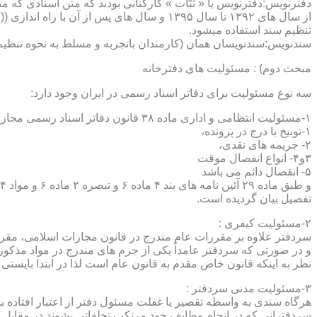
دفترنویس:دفترنویس یا « ثبّات » کارکنانی بودند که متن اسنادی که م
از سال های ۱۳۹۲ تا سال ۱۳۹۵ و سال های پس 
تنظیم سند استفاده میشود.
سندنویس:سندنویسان همان (کارمندان باتجربه و مسلط به نحوه تنظیم 
مبحث دوم) : مسئولیت های دفترخانه
سه نوع مسئولیت برای دفاتر اسناد رسمی در ایران وجود دارد:
۱-مسئولیت انتظامی و اداری ماده ۳۸ قانون دفاتر اسناد رسمی مجازات های انتظامی را برمی شمرد که ۵ درجه شامل :
۱-توبیخ با درج در پرونده،
۲- جریمه های نقدی،
۳و۴- انواع انفصال موقت
۵- انفصال دائم می باشد
تفصیل بیان گردیده است.
۲-مسئولیت کیفری :
سردفتر علاوه بر مقررات عام مندرج در قانون مجازات اسلامی، مقررات خاصی نیز در مواد ۱۰۰ و۱۰۱ و۱۰۲و ۳
و در صورتی که سردفتر عامداً یکی از جرم های مندرج در مواد مذک
نظر به اینکه قانون خاص مقدم به قانون عام است لذا در ابتدا بایستی
۳-مسئولیت مدنی سردفتر :
هرگاه سندی به واسطه تقصیر یا غفلت مسئول دفتر از اعتبار افتاده با
سردفترانی که در انجام وظایف خود مرتکب تخلفاتی بشوند در مقابل 