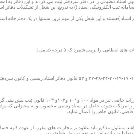
تون اسناد تنظیمی را در دفتر سردفتر ثبت می کردند و این دفاتر به ام
از آن با راه اندازی ((سامانه ثبت الکترونیکی اسناد )) به تدریج این شغل از تشک
اسناد )هستند و این شغل یکی از مهم ترین سمتها در یک دفترخانه است
۱۰ قانون ثبت پیش بینی گردیده است؛
ور را مرتکب شود ، جاعل در اسناد رسمی محسوب و به مجازاتی که بر
 قاضی، قانون خاص را اعمال نماید.
شد مسئول مذکور باید علاوه بر مجازات های مقرر، از عهده کلیه خسارا
متعاملین و اشخاص ذی نفع مسئول خواهند بود .