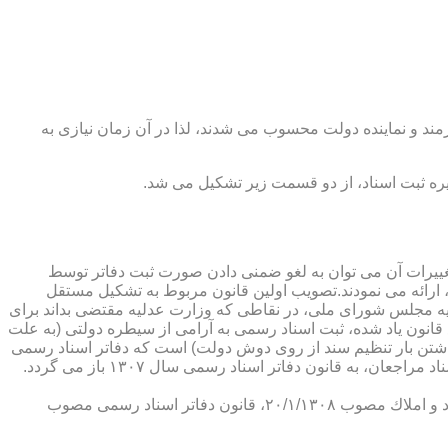
رمند و نماینده دولت محسوب می شدند، لذا در آن زمان نیازی به
پدیدار ساخت كه از عمده ترین تغییرات آن می توان به لغو ضمنی دادن صورت ثبت دفاتر توسط
ارائه می نمودند.تصویب اولین قانون مربوط به تشكیل مستقل
۱۳۰۷ باز می گردد. مطابق ماده ۱ قانون تشكیل دفاتر اسناد رسمی مصوب ۱۳/۱۱/۱۳۰۷ كمیسیون عدلیه مجلس شورای ملی، در نقاطی كه وزارت عدلیه مقتضی بداند برای
قانون یاد شده، ثبت اسناد رسمی به آرامی از سیطره دولتی (به علت
اشتن بار تنظیم سند از روی دوش دولت) است كه دفاتر اسناد رسمی
شكل می گیرد، علی رغم اینكه صلاحیت دفاتر در آن زمان محلی بوده است. به عبارت دیگر اولین اقدام مربوط به خصوصی سازی تنظیم اسناد مراجعان، به قانون دفاتر اسناد رسمی سال ۱۳۰۷ باز می گردد.
در آن زمان، هر دفتر اسناد رسمی مركب از یك نفر صاحب دفتر و لااقل یك نفر نماینده اداره ثبت اسناد بوده است. با تصویب قانون ثبت اسناد و املاك مصوب ۲۰/۱/۱۳۰۸، قانون دفاتر اسناد رسمی مصوب