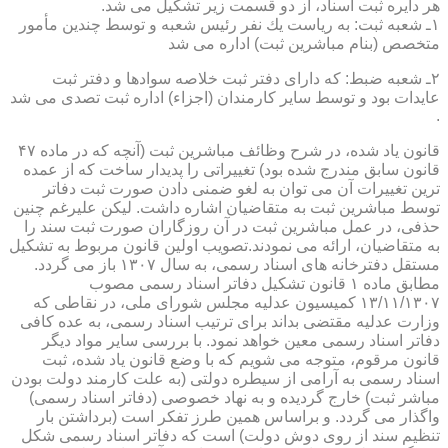
هر دایره ثبت اسناد، از دو قسمت زیر تشكیل می شد.
۱ـ شعبه ثبت: به ریاست یك نفر رئیس شعبه و توسط چندین مأمور
متخصص (بنام مباشرین ثبت) اداره می شد
۲ـ شعبه ضبط: كه دارای دفتر ثبت خلاصه سوادها و دفتر ثبت
عایدات بود و توسط سایر كارمندان (اجزاء) اداره ثبت تصدی می شد
.
قانون یاد شده، در شرح وظائف مباشرین ثبت (آنچه كه در ماده ۴۷
قانون سابق مندرج شده بود) تغییراتی را پدیدار ساخت كه از عمده
ترین تغییرات آن می توان به لغو ضمنی دادن صورت ثبت دفاتر
توسط مباشرین ثبت به متقاضیان اشاره داشت. لیكن علیرغم چنین
حذفی، در عمل مباشرین ثبت در آن روزگاران صورت ثبت سند را
به متقاضیان، ارائه می نمودند.تصویب اولین قانون مربوط به تشكیل
مستقل دفترخانه های اسناد رسمی، به سال ۱۳۰۷ باز می گردد.
مطابق ماده ۱ قانون تشكیل دفاتر اسناد رسمی مصوب
۱۳/۱۱/۱۳۰۷ كمیسیون عدلیه مجلس شورای ملی، در نقاطی كه
وزارت عدلیه مقتضی بداند برای ترتیب اسناد رسمی، به عده كافی
دفاتر اسناد رسمی معین خواهد نمود. با بررسی سایر مواد دیگر
قانون مرقوم، متوجه می شویم كه با وضع قانون یاد شده، ثبت
اسناد رسمی به آرامی از سیطره دولتی (به علت كارمند دولت بودن
مباشر ثبت) خارج گردیده و به نهاد خصوصی (دفاتر اسناد رسمی)
واگذار می گردد. و براساس همین طرز تفكر است (برداشتن بار
تنظیم سند از روی دوش دولت) است كه دفاتر اسناد رسمی شكل