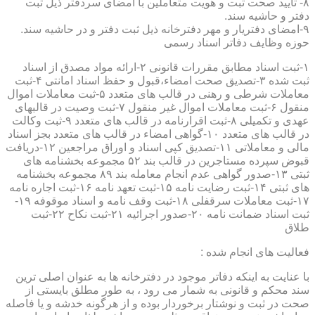
۸- تایید صحت ثبت و هویت متعاملین با امضای سردفتر ذیل ثبت
دفتر و حاشیه سند.
۹-امضای دفتریار و مهر دفترخانه ذیل ثبت دفتر و در حاشیه سند.
حوزه وظایف دفاتر اسناد رسمی
۱-ثبت اسناد مطابق مقررات قانونی ۲-ارائه مواد مصدق از اسناد
ثبت شده ۳-تصدیق صحت امضاء،قبول و حفظ اسناد امانتی ۴-ثبت
معاملات شرطی و رهنی در قالب های متعدد ۵-ثبت معاملات اموال
منقول ۶-ثبت معاملات اموال غیر منقول ۷-ثبت وصیت در قالبهای
عهدی و تکمیلی ۸-ثبت اقرارنامه در قالب های متعدد ۹-ثبت وکالت
در قالب های متعدد ۱۰-گواهی امضاء در قالب های متعدد بجز اسناد
مالی و معاملاتی ۱۱-تصدیق کپی اسناد و اوراق مراجعین ۱۲-دریافت
قبوض سپرده مستاجرین در قالب بند ۵۲ مجموعه بخشنامه های
ثبتی ۱۳-صدور گواهی عدم انجام معامله بند ۸۹ مجموعه بخشنامه
های ثبتی ۱۴-ثبت رضایت نامه ۱۵-ثبت تعهد نامه ۱۶-ثبت اجاره نامه
۱۷-ثبت معاملات سرقفلی ۱۸-ثبت وقف نامه و اسناد موقوفه ۱۹-
ثبت اسناد ضمانت نامه ۲۰-صدور اجرائیه ۲۱-ثبت نکاح ۲۲-ثبت
طلاق
فعالیت های انجام شده :
با عنایت به اینکه دفاتر موجود در دفترخانه ها به عنوان اصلی ترین
سند محکم و قانونی به شمار می رود ، به طور مطلق بایستی از
صحت در ثبت و نوشتار برخوردار بوده و از هرگونه خدشه و یا فاصله