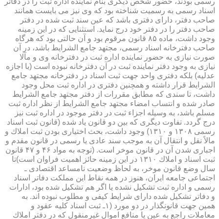
رسمی بودند، حضور شخص دیگری بنام نماینده اداره ثبت را در دفاتر
اسناد رسمی به رسمیت شناخته بود كه وی نیز می بایست همانند
صاحب دفتر، دارای دفتری باشد كه عین سند ثبت شده در دفتر
صاحب دفتر را در دفتر خود درج نماید. استثنایی كه در این زمینه
وجود داشت، ماده ۸۵ قانون مرقوم بود و آن حالتی بود كه هرگاه
صاحب دفترخانه اسناد رسمی، مجتهد جامع الشرایط باشد، در آن
صورت نیازی به حضور نماینده اداره ثبت در دفترخانه وی و مآلا
نیازی به وجود دفتر نماینده ثبت در آن دفترخانه نبوده است (با اجازه
عدلیه) بلكه دفتری واحد جهت ثبت اسناد در دفترخانه مجتهد جامع
الشرایط قرار داشته و همچنین دفتری در اداره ثبت محل وجود
داشت، تا سندی كه مطابق مقررات از دفتر مجتهد جامع الشرایط
صادر شده و انتساب امضاء مجتهد جامع الشرایط از نظر اداره ثبت
مسلم باشد، به وسیله اجزاء ثبت در دفتر موجود در اداره ثبت نیز
درج گردد. تفاوت دیگری كه بین دو قانون یاد شده (قانون ثبت اسناد
رسمی ۱۳۰۸ و ۱۳۱۰) وجود داشت، بحث اختیاری بودن ثبت املاك و
مالاً نقل و انتقال آن به موجب سند عادی یا رسمی در قانون مقدم و
اجباری شدن آن در قانون موخر است. (توجه به مواد ۴۶ و ۴۷ قانون
ثبت اسناد و املاك ۱۳۱۰ در این زمینه حائز اهمیت فراوان است)تا
سال وضع قانون موخر، به لحاظ وضعیت نامساعد اقتصادی ـ
اجتماعی جامعه ایران، هنوز در همه نقاط این مملكت دفاتر اسناد
رسمی و اداره ثبت تشكیل نشده یا اگر هم تشكیل شده بود، ادارات
و دفاتر تشكیل شده دارای شرایط كیفی و مطلوب نبوده اند. به
همین جهت قانونگذار در دو مورد (۱ـ ثبت اسناد كلیه عقود و
معاملات راجع به عین یا منافع اموال غیرمنقول كه در دفتر املاك