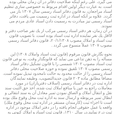
می گیرد، علی رغم اینكه صلاحیت دفاتر در آن زمان محلی بوده
است. به عبارت دیگر اولین اقدام مربوط به خصوصی سازی تنظیم
اسناد مراجعان، به قانون دفاتر اسناد رسمی سال ۱۳۰۷ باز می
گردد. علاوه بر آنكه اسناد در اداره ثبت رسمیت می یافت، دفاتر
اسناد رسمی نیز مبادرت به رسمیت دادن اسناد عادی مردم می
نمودند.
در آن زمان، هر دفتر اسناد رسمی مركب از یك نفر صاحب دفتر و
لااقل یك نفر نماینده اداره ثبت اسناد بوده است. با تصویب قانون
ثبت اسناد و املاك مصوب ۲۰/۱/۱۳۰۸، قانون دفاتر اسناد رسمی
مصوب ۱۳۰۷ عملاً منسوخ می گردد .
نحوه نگارش قانون مرقوم (قانون ثبت اسناد واملاك ۱۳۰۸) این
مسأله را به ذهن تداعی می نماید كه قانونگذار وقت، به نوعی قانون
ثبت اسناد مصوب ۱۳۰۲ شمسی را با قانون تشكیل دفاتر اسناد
رسمی مصوب ۱۳۰۷ تلفیق نموده و حوزه صلاحیت محلی دفاتر
اسناد رسمی را از حالت محدود به حالت نامحدود تبدیل نموده است.
مضافاً مطابق ماده ۲۰۳ قانون جدیدالتصویب، وظیفه نمایندگان
اداره ثبت در دفاتر اسناد رسمی (اسلاف دفتریاران) در مورد
معاملات راجع به عین یا منافع املاك ثبت شده، اخذ حق الثبت سند
نقل و انتقال املاك و الصاق نمودن تمبر معادل آن به سند انتقالی و
ابطال تمبر مربوطه و ارسال سند به اداره ثبت محل وقوع ملك بوده
است تا اجزاء ثبت (كارمندان مستقر در اداره ثبت محل وقوع ملك)
واقعه یا عمل حقوقی انجام یافته را در دفتر املاك موجود در اداره
ثبت درج نمایند.در سال ۱۳۱۰، قانون ثبت اسناد و املاك كنونی به