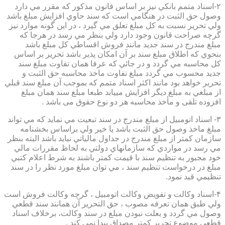
۲-اسناد متمم بانكي نيز بر اساس قانون مذكور كه مقرر مي دارد
وصول حق الثبت در هنگامي است كه سند حاوي افزايش مبلغ باشد
ولي تحرير نسبت به كل مبلغ تعلق مي گيرد ، در اين گونه موارد نيز
گرچه صراحت قانون وجود دارد ولي بنظر مي رسد در هرجا كه
مبلغ مندرج در سند جديد مانند فروش اقساطي كل مبلغ باشد
بنحوي كه اطلاق مبلغ سند بر آن امكان پذير باشد تحرير بر اساس
كل محاسبه مي گردد و در جائي كه عرفا همان تفاوت مبلغ سند
جديد محسوب مي گردد مبلغ تفاوت ماخذ محاسبه حق الثبت و
تحرير خواهد بود مانند اكثر اسناد متمم كه بموجب آن مبلغ سند قبلي
از مبلغي به مبلغ ديگر افزايش مييابد طبعا مبلغ سند همان مبلغ
افزوده تلقی و مأخذ محاسبه هر دو نوع حقوق می باشد .
۳- اسناد اتومبيل از مبلغ مندرج در سند تبعيت مي نمايد كه مي تواند
مبلغ ماخذ وصول حق الثبت باشد يا خير ولي براساس بخشنامه
سازمان كمتر از مبلغ مندرج در جداول مالياتي نبايد باشد البته بنظر
مي رسد در مواردي كه سازمانهاي دولتي به لحاظ مقررات مالي
خود مجبور به تنظيم سند با قيمت كمتر باشند به شرط اعلام كتبي
مبلغ در درخواست تنظيم سند ، مي توان مبلغ مورد نظر را در سند
تنظيمي قيد نمود.
۴-اسناد وكالت و تفويض وكالت اتومبيل ، گرچه وكالت فروش است
ولي طبق همان تعرفه مصوب ، حق التحرير آن همانند سند قطعي
وصول مي گردد و بعلت نبودن مبلغ در سند وكالت، برخلاف اسناد
قطعی موضوع تحریر کمتر مصداق پیدا نمی کند .