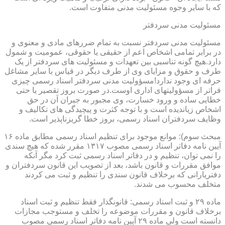
که با سایر وجوه مسئولیت مدنی متفاوت است.
مسئولیت مدنی سردفتر
مسئولیت مدنی سردفتر نسبت به تمام ضررهای مادی و معنوی و
در برابر تمامی اشخاص اعم از حقیقی یا حقوقی، عمومیت و شمول
دارد.هیچ گونه تناسبی بین تعهدات و مسئولیت های سردفتر از یک
طرف و حقوق و مزایای وی از طرف دیگر در قیاس با سایر مشاغل
حرفه ای وجود ندارد!مسؤولیت مدنی سردفتر اسناد رسمی چیزی
فراتر از مسؤولیتهای اداری اوست.در صورت بروز تقصیر یا حتی
خطایی ساده و ورود خسارت، وی مجبور به جبران آن در حق
اشخاص زیاندیده است و با توجه کثرت و پیچیدگی های تکالیف و
وظایف سردفتران اسناد رسمی، بروز خطا گریزناپذیر است.
مبحث سوم): موانع موجود برای تنظیم اسناد رسمی مطابق ماده ۱۶
آیین نامه دفاتر اسناد رسمی مصوب ۱۳۱۷ مقرر شده که هیچ سندی
را نمی توان، تنظیم و در دفاتر اسناد رسمی ثبت کرد مگر آنکه
موافق مقررات و قانون باشد، بعد از تصویب این قانون سردفتران و
دفتریارانی که برخلاف قانون سندی را تنظیم و ثبت می کردند
متخلف محسوب می شدند.
ماده ۲۹ و ثبت اسناد رسمی: قانونگذار فقط تنظیم و ثبت اسناد
برخلاف قانون و مقررات موضوعه را تخلف و مستوجب مجازات
دانسته است ولی ماده ۲۹ آیین نامه دفاتر اسناد رسمی مصوب