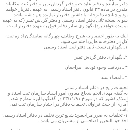
دفتر نماینده و دفتر عایدات و دفتر گردش تمبر و دفتر ثبت مكاتبات
مندرج در ماده ۲۳ قانون دفتر اسناد رسمی به عهده دفتریار خواهد
بود و چنانچه دفترخانه با داشتن دفتریار نماینده هم داشته باشد،
سوای نسخه ثانی دفتر اسناد رسمی و دفتر گردش تمبر (كه به عهده
نماینده خواهد بود) نگهداری سایر دفاتر فوق به عهده دفتریار است .
اینك به طور اختصار به شرح وظایف چهارگانه نمایندگان اداره ثبت
كل در دفترخانه ها پرداخته می شود.
۱ـ نگهداری نسخه ثانی دفتر ثبت اسناد رسمی
۲ـ نگهداری دفتر گردش تمبر
۳ ـ دریافت وجوه تودیعی مراجعان
۴ ـ امضاء سند
تخلفات رایج در دفاتر اسناد رسمی
به گفته مهدی انجم شعاع معاون امور اسناد سازمان ثبت اسناد و
املاک کشور که در مورخ ۲۳/۱۱/۹۱ در گفتگو با ایرنا مطرح شد،
آماری از حیث فراوانی تخلفات دفاتر در اختیار سازمان ثبت نمی
باشد.
۱- تخلفات به ضرر مراجعین: شایع ترین تخلف در دفاتر اسناد رسمی
اخذ حق التحریر اضافـــی از مشتریان می باشد .