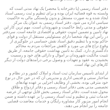
دفتر اسناد رسمی (یا دفترخانه یا محضر) یک نهاد مدنی است که
وابسته به قوه قضائیه ایران بوده و برای تنظیم و ثبت رسمی اسناد
ایجاد شده و به صورت مستقل و بدون وابستگی مالی به حاکمیت
سیاسی اداره می شود. دفتر اسناد رسمی به عنوان یک مرکز
حقوقی و مدنی رابط حاکمیت و شهروندان است، مهم ترین کار این
نهاد تامین و تضمین امنیت حقوقی و اقتصادی جامعه است. سردفتر
در رأس این نهاد شخصاً دارای مسئولیتی مستقل از دولت و قوای
حاکم بوده و با تنظیم دقیق اسناد نقش حساسی در جلوگیری از
وقوع نزاع های بی مورد و کاهش مراجعات مردم به محاکم
دادگستری دارد. کمک به تامین بهداشت حقوقی جامعه، از طریق
تثبیت مالکیت شهروندان بر اموال و دارائی های خود و رسمیت
بخشیدن به عقود و تعهدات و وصول برخی درآمدهای دولت از دیگر
کارهای این نهاد است.
از ابتدای تأسیس سازمان ثبت اسناد و املاک کشور و در نظام و
ساختار سنتی و قدیمی اداری و مدیریتی آن که در عین حال در نوع
خود مترقی بوده، بخشی از وظایف اجرایی بر عهده نهادهای
تخصصی مدنی یعنی دفاتر اسناد رسمی و دفاتر ازدواج و طلاق
محول شده است. دفاتر اسناد رسمی بخش قابل توجهی از عرضه
خدمات ثبتی و تنظیم و ثبت اسناد رسمی را بر عهده داشته و ضمن
انجام امور مزبور کار مشاوره رایگان و خدمات معاضدت قضایی
جامعه را نیز انجام می دهند،