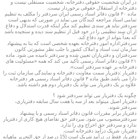
در ایران شخصیت حقوقی دفترخانه، شخصیت مستقلی نیست و
دفترخانه از استقلال حقوقی برخوردار نیست.
ماده ۳۰ قانون دفاتر اسناد رسمی ایران سردفتر را مکلف به تنظیم
تمامی اسناد مراجعه کنندگان می نماید در صورتی که بدیهی است
سردفتر نباید هر سندی تنظیم کند مگر اینکه قدرت استدلال و دفاع
از آن سند تنظیمی را در خود قبل از تنظیم سند دیده و سنجیده باشد
که بعداً بتواند از خود دفاع کند.
سردفتر:اداره امور دفترخانه بعهده شخصی است که بنا به پیشنهاد
سازمان ثبت اسناد و املاک کشور با جلب نظر مشورتی کانون
سردفتران و دفتریاران تعیین شده و سردفتر نامیده می شود. ماده
۲۱ قانون دفاتر اسناد رسمی تأکید می کند که همه «مسئولیت های
دفترخانه بر عهده سردفتر است».
دفتریار :دفتریار سمت معاونت دفترخانه و نمایندگی سازمان ثبت را
دارا می باشد.طبق ماده ۳ قانون دفاتر اسناد رسمی هر دفترخانه
علاوه بر یک دفتریار می تواند یک دفتریار دوم هم داشته باشد.
چگونه یک دفتریار می تواند سردفتر شود ؟
دفتریار اصیل میتواند بعد از سه یا هفت سال سابقه دفتریاری،
سردفتر شوند.
دفتریار برابر مقررات قانون دفاتر اسناد رسمی و با پیشنهاد
سردفترمنصوب می شود. سردفتر حق تقاضای هیچ کاری از دفتریار
ندارد و سردفتر حق اخراج وی را ندارد.
دفتریار، شریک درآمد دفترخانه است.
دفتریار فقط در درآمد شریک است (15 درصد از حق التحریر ماهیانه