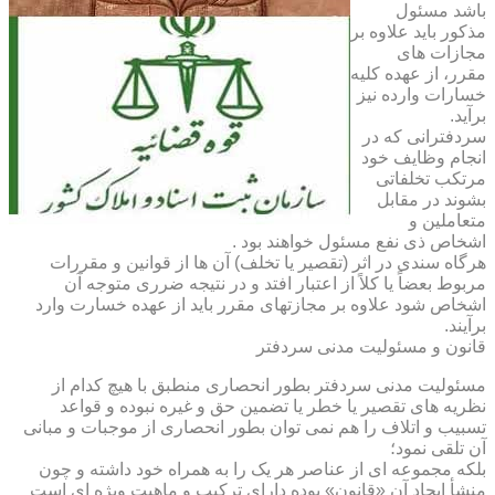
باشد مسئول
مذکور باید علاوه بر
مجازات های
مقرر، از عهده کلیه
خسارات وارده نیز
برآید.
سردفترانی که در
انجام وظایف خود
مرتکب تخلفاتی
بشوند در مقابل
متعاملین و
اشخاص ذی نفع مسئول خواهند بود .
هرگاه سندی در اثر (تقصیر یا تخلف) آن ها از قوانین و مقررات
مربوط بعضاً یا کلاً از اعتبار افتد و در نتیجه ضرری متوجه آن
اشخاص شود علاوه بر مجازتهای مقرر باید از عهده خسارت وارد
برآیند.
قانون و مسئولیت مدنی سردفتر
مسئولیت مدنی سردفتر بطور انحصاری منطبق با هیچ کدام از
نظریه های تقصیر یا خطر یا تضمین حق و غیره نبوده و قواعد
تسبیب و اتلاف را هم نمی توان بطور انحصاری از موجبات و مبانی
آن تلقی نمود؛
بلکه مجموعه ای از عناصر هر یک را به همراه خود داشته و چون
منشأ ایجاد آن «قانون» بوده دارای ترکیب و ماهیت ویژه ای است