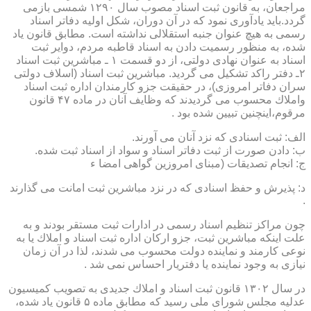
مراجعان، به قانون ثبت اسناد مصوب سال ۱۲۹۰ شمسی بازمی
گردد.باید یادآوری نمود كه در آن دوران، شكل اولیه دفاتر اسناد
رسمی به هیچ عنوان جنبه استقلالی نداشته است. مطابق قانون یاد
شده، به منظور رسمیت دادن به اسناد قاطبه مردم، دوایر ثبت
اسناد به عنوان نهادی دولتی، از دو قسمت ۱ ـ مباشرین ثبت اسناد
۲ـ دفتر راكد تشكیل می گردید. مباشرین ثبت اسناد (اسلاف دولتی
سران دفاتر امروزی)، در حقیقت جزو كارمندان اداره ثبت اسناد
واملاك محسوب می گردیدند كه وظایف آنان در ماده ۴۷ قانون
مرقوم،اینچنین تبیین شده بود .
الف: ثبت اسنادی كه نزد آنان می آورند.
ب: دادن صورت از ثبت دفاتر اسناد و سواد از اسناد ثبت شده.
ج: انجام تصدیقات (مبنای امروزین گواهی امضا ء
د: پذیرش و حفظ اسنادی كه در نزد مباشرین ثبت امانت می گذارند
.
چون مراكز تنظیم اسناد رسمی در ادارات ثبت مستقر بودند و به
علت اینكه مباشرین ثبت، جزو اركان اداره ثبت اسناد و املاك یا به
نوعی كارمند و نماینده دولت محسوب می شدند، لذا در آن زمان
نیازی به وجود نماینده یا دفتریار احساس نمی شد .
در سال ۱۳۰۲ قانون ثبت اسناد و املاك جدیدی به تصویب كمیسیون
عدلیه مجلس شورای ملی رسید كه مطابق ماده ۵ قانون یاد شده،