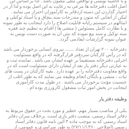
و یا حاشیه نویسی و نواقص مثلی مصون باشد . لذا بر اساس این
اصل اغلب دفترخانه ها مرعی به رعایت به این اصل بوده و لذا از در
اختیار گذاردن این دسته ازدفاتر به کارآموزان احتراز می نمایند .
لیکن از آنجایی که متون و مندرجات سند بنچاق و یا اسناد توکیلی و
امثالهم در سیستم رایانه قابلیت اصلاح را دارد اینجانب به طور نمونه
و با نظارت کامل مسئولین ( منشی ها ) اقدام به تنظیم چند فقره
سند توکیل و سند بیع نموده که متن آن به صورت دست نویس به
عنوان نمونه گزارشات ایفادمی گردد .
دفترخانه ۲۰۰ تهران از تعداد ........ نیروی انسانی برخوردار می باشد
که در رأس کارکنان سردفتر قرارگرفته که در واقع مسئولیت
اجرایی دفترخانه مستقیماً بر عهده ایشان می باشد . نماینده ثبت و
به عبارتی دیگر دفتر یار بعد از ایشان دارای مسئولیت است که در
واقع معاونت دفترخانه را بر عهده دارد . بقیه کارکنان در پست های
ثبات ، منشی و بایگان انجام وظیفه می نمایند که به طور اغلب از
جنسیت مؤنث برخوردار می باشند . در طول مدت کارآموزی
اینجانب در بخش امور ثبات مشغول کارورزی بوده ام .
وظیفه دفتر یار
یكی از مناصب بسیار مهم، خطیر و مورد بحث در حقوق مربوط به
دفاتر اسناد رسمی، منصب دفتر یاری است. برخلاف سران دفاتر
اسناد رسمی كه به موجب ماده ۳ آئین نامه قانون دفاتر اسناد
رسمی (اصلاحی ۲۷/۱۱/۱۳۶۰) به طور سراسری و عمومی، از