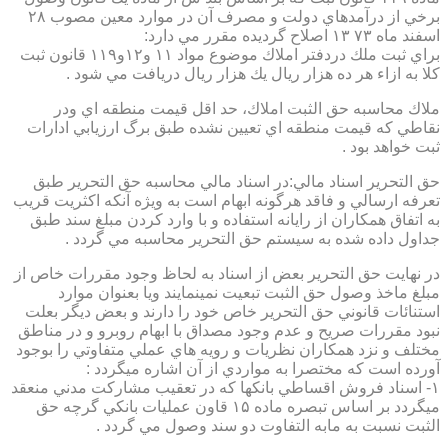
برخي از درآمدهاي دولت و مصرف آن در موارد معين مصوب ۲۸
اسفند ماه ۷۳ ۱۳ اصلاح گرديده مقرر مي دارد:
براي ثبت ملك دردفتر املاك موضوع مواد ۱۱ و۱۲و۱۱۹ قانون ثبت
كلا به ازاء هر ده هزار ريال يك هزار ريال دريافت مي شود .
ملاك محاسبه حق الثبت املاك، حد اقل قيمت منطقه اي ودر
نقاطي كه قيمت منطقه اي تعيين نشده طبق برگ ارزيابي ادارات
ثبت خواهد بود .
حق التحرير اسناد مالي:در اسناد مالي محاسبه حق التحرير طبق
تعرفه ارسالي و فاقد هرگونه ابهام است به ويژه آنكه اكثريت قريب
به اتفاق همكاران از رايانه استفاده و با وارد كردن مبلغ سند طبق
جداول داده شده به سيستم حق التحرير محاسبه مي گردد .
در نهايت حق التحرير بعض از اسناد به لحاظ وجود مقررات خاص از
مبلغ ماخذ وصول حق الثبت تبعيت نمينمايند ويا بعنوان موارد
استنائات قانوني حق التحرير خاص خود را دارند و بعض ديگر بعلت
نبود مقررات صريح و عدم وجود مصداق با ابهام روبرو و در مناطق
مختلف و نزد همكاران نظريات و رويه هاي عملي متفاوتي را بوجود
آورده است كه مختصرا به مواردي از آن اشاره ميگردد :
۱- اسناد فروش اقساطي بانكها كه در تعقيب مشاركت مدني منعقد
ميگردد بر اساس تبصره ماده ۱۵ قاون عمليات بانكي گرچه حق
الثبت نسبت به مابه التفاوت دو سند وصول مي گردد .