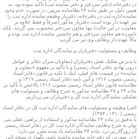
در دفترخانه (دفتر سردفتر و دفتر نماینده ثبت) تأكید نموده بود. به
همین دلیل، بر طبق ماده ۲۴ نظامنامه مزبور، در صورت عدم وجود
نماینده اداره ثبت در دفترخانه، دفتریار وظیفه نماینده اداره ثبت را
نیز عهده دار بوده است. دفتریار مذكور (صرفاً و فقط علاوه بر
معاونت در این حالت) تنها معاون سردفتر محسوب نمی گردید، بلكه
نامبرده هم معاون سردفتر و هم جانشین نماینده اداره ثبت بوده و
مآلاً عهده دار وظائف وی نیز می گردید.
وظایف و مسئولیت دفتریاران و نمایندگان اداره ثبت:
با پذیرش تفكیك نقش دفتریاران (معاونان سران دفاتر و عوامل
درون نهادی دفاتر اسناد رسمی) و با تأكید بر مفهوم «معاون و
نماینده» در قسمت های قبلی، اینك با تكیه بر قانون دفاتر اسناد
رسمی مصوب ۱۳۱۶ و آئین نامه دفاتر اسناد رسمی ۱۳۱۷ و
نظامنامه قانون دفاتر اسناد رسمی مصوب ۱۳۱۶ بالاخص با تأكید بر
ماده ۲۴ و ۲۵ نظامنامه مذكور به شرح وظائف و مسئولیت های
تفكیكی نمایندگان اداره ثبت كل و دفتریاران می پردازیم .
الف) وظیفه و مسئولیت های نمایندگان اداره ثبت كل در دفاتر اسناد
رسمی (۱۳۱۰ ـ ۱۳۵۴)
با تدقیق در ماده ۲۴ نظامنامه مذكور و استفاده از براهین عقلی می
توان به شرح وظایف نمایندگان اداره ثبت كل در دفاتر اسناد رسمی
آن روزگار پی برد. ماده ۲۴ نظامنامه یاد شده مقرر می دارد:
« در صورتی كه دفترخانه نماینده نداشته باشد، نگهداری نسخه ثانی