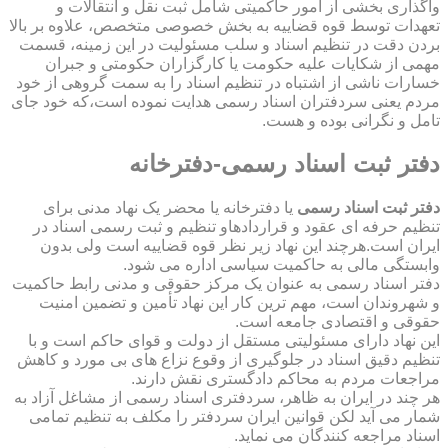
واگذاری بخشی از امور حاکمیتی شامل ثبت نقل و انتقالات و
تعهدات توسط قوه قضاییه به بخش خصوصی متخصص، علاوه بر بالا
بردن دقت در تنظیم اسناد و سلب مسئولیت در این زمینه، قسمت
مهمی از شکایات علیه حکومت یا کارگزاران حکومتی و جبران
خسارات ناشی از اشتباه در تنظیم اسناد را به سمت گروهی از خود
مردم یعنی سردفتران اسناد رسمی هدایت نموده است،که خود جای
تامل و نگرانی بوده و هست.
دفتر ثبت اسناد رسمی-دفترخانه
دفتر ثبت اسناد رسمی
یا دفترخانه یا محضر یک نهاد مدنی برای
تنظیم حرفه ای عقود و قراردادهاو تنظیم و ثبت رسمی اسناد در
ایران است.هرچند این نهاد زیر نظر قوه قضاییه است ولی بدون
وابستگی مالی به حاکمیت سیاسی اداره می شود.
دفتر اسناد رسمی به عنوان یک مرکز حقوقی و مدنی رابط حاکمیت
و شهروندان است، مهم ترین کار این نهاد تأمین و تضمین امنیت
حقوقی و اقتصادی جامعه است.
این نهاد دارای مسئولیتی مستقل از دولت و قوای حاکم است و با
تنظیم دقیق اسناد در جلوگیری از وقوع نزاع های بی مورد و کاهش
مراجعات مردم به محاکم دادگستری نقش دارند.
هر چند در ایران به ظاهر، سردفتری اسناد رسمی از مشاغل آزاد به
شمار می آید لکن قوانین ایران سردفتر را مکلف به تنظیم تمامی
اسناد مراجعه کنندگان می نماید.