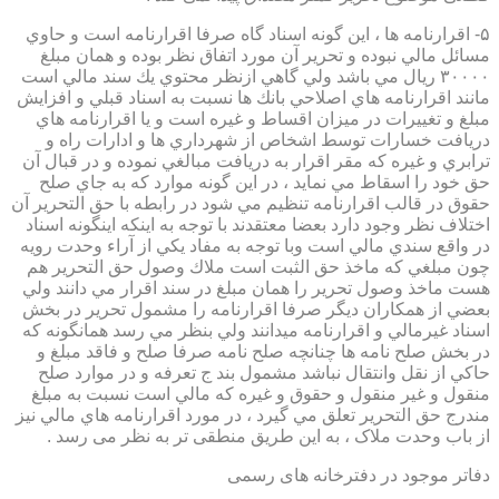
۵- اقرارنامه ها ، اين گونه اسناد گاه صرفا اقرارنامه است و حاوي
مسائل مالي نبوده و تحرير آن مورد اتفاق نظر بوده و همان مبلغ
۳۰۰۰۰ ريال مي باشد ولي گاهي ازنظر محتوي يك سند مالي است
مانند اقرارنامه هاي اصلاحي بانك ها نسبت به اسناد قبلي و افزايش
مبلغ و تغييرات در ميزان اقساط و غيره است و يا اقرارنامه هاي
دريافت خسارات توسط اشخاص از شهرداري ها و ادارات راه و
ترابري و غيره كه مقر اقرار به دريافت مبالغي نموده و در قبال آن
حق خود را اسقاط مي نمايد ، در اين گونه موارد كه به جاي صلح
حقوق در قالب اقرارنامه تنظيم مي شود در رابطه با حق التحرير آن
اختلاف نظر وجود دارد بعضا معتقدند با توجه به اينكه اينگونه اسناد
در واقع سندي مالي است وبا توجه به مفاد يكي از آراء وحدت رويه
چون مبلغي كه ماخذ حق الثبت است ملاك وصول حق التحرير هم
هست ماخذ وصول تحرير را همان مبلغ در سند اقرار مي دانند ولي
بعضي از همكاران ديگر صرفا اقرارنامه را مشمول تحرير در بخش
اسناد غيرمالي و اقرارنامه ميدانند ولي بنظر مي رسد همانگونه كه
در بخش صلح نامه ها چنانچه صلح نامه صرفا صلح و فاقد مبلغ و
حاكي از نقل وانتقال نباشد مشمول بند ج تعرفه و در موارد صلح
منقول و غير منقول و حقوق و غيره كه مالي است نسبت به مبلغ
مندرج حق التحرير تعلق مي گيرد ، در مورد اقرارنامه هاي مالي نيز
از باب وحدت ملاک ، به این طریق منطقی تر به نظر می رسد .
دفاتر موجود در دفترخانه های رسمی