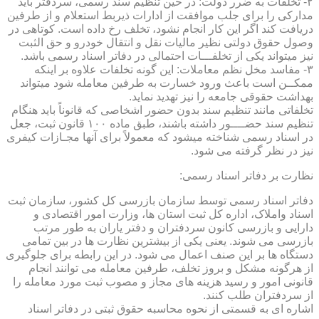
۲- تخلفات به ضرر دولت: در حین تنظیم سند رسمی، سردفتر باید
مدارکی را برای جلب موافقت از ادارات ذیربط استعلام و از طرفین
دریافت کند اگر این کار انجام نشود، تخلف رخ داده است. کوتاهی در
وصول حقوق دولتی نظیر مالیات نقل و انتقال خودرو و حق الثبت
نیز میتواند یکی از تخلفـــات احتمالی در دفاتر اسناد رسمی باشد.
۳- مفاسد مخل نظم معاملات: این گونه تخلفات علاوه بر اینکه
ممکــن است باعث ورود خسارت به طرفین معامله شود میتواند
بهداشت حقوقی جامعه را نیز تهدید نماید.
تخلفاتی مانند تنظیم سند بدون حضور اشخاصی که قانوناً باید هنگام
تنظیم سند حضــــور داشته باشند، طبق ماده ۱۰۰ قانون ثبت، جعل
در اسناد رسمی شناخته میشود که معمولاً برای آنها مجـازات کیفری
نیز در نظر گرفته می شود.
نظارت بر دفاتر اسناد رسمی:
دفاتر اسناد رسمی توسط سازمان بازرسی کل کشور، سازمان ثبت
اسناد واملاک، اداره کل ثبت استان ها، وزارت امور اقتصادی و
دارایی و بازرسی کانون سردفتران و دفتر یاران به طور مرتب
بازرسی می شوند. یعنی یکی از بیشترین نظارت ها در بین تمامی
دستگاه ها بر این صنف اعمال می شود. در این رابطه برای جلوگیری
از هرگونه مشکل و بروز تخلف، طرفین معامله می توانند انجام
قانونی امور و رسید هزینه های مجاز و مصوب ثبت مورد معامله را
از سردفتران طلب کنند.
اشاره ای به قسمتی از نحوه محاسبه حقوق ثبتی در دفاتر اسناد