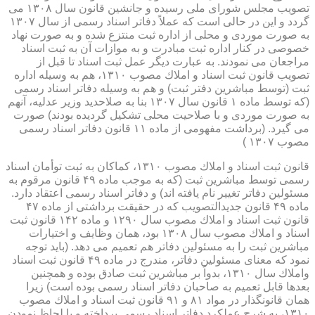
تصویب مجلس شورای ملی رسیده و جانشین قانون سال ۱۳۰۸ می
گردد و این در حالی است كه عملاً دفاتر اسناد رسمی از سال ۱۳۰۷
به صورت موردی و محلی از اداره ثبت منتزع شده و به صورت نهاد
خصوصی در كنار اداره ثبت مبادرت و به موازات آن به ثبت اسناد
مراجعان می نمودند. به عبارت دیگر عمل ثبت اسناد تا قبل از
تصویب قانون ثبت اسناد و املاك مصوب ۱۳۱۰، هم به وسیله اداره
ثبت (توسط مباشرین دفتر ثبت) و هم به وسیله دفاتر اسناد رسمی
(كه توسط ماده ۱ قانون سال ۱۳۰۷ بنا به صلاحدید وزیر عدلیه، آنهم
به صورت موردی و با صلاحیت محلی تشكیل گردیده بودند) صورت
می گیرد. (برداشت مفهومی از ماده ۱۱ قانون دفاتر اسناد رسمی
مصوب ۱۳۰۷ )
قانون ثبت اسناد و املاك مصوب ۱۳۱۰، كماكان به ثبت توأمان اسناد
رسمی توسط مباشرین ثبت (كه به موجب ماده ۴۹ قانون مرقوم به
مسئولین دفاتر تغییر نام یافته اند) و دفاتر اسناد رسمی اعتقاد دارد.
ماده ۴۹ قانون جدیدالتصویب كه در حقیقت برداشتی از ماده ۴۷
قانون ثبت اسناد و املاك مصوب سال ۱۲۹۰ و ماده ۱۴۲ قانون ثبت
اسناد و املاك مصوب سال ۱۳۰۸ بود، همان وظایف و اختیارات
مباشرین ثبت را به مسئولین دفاتر هم تعمیم می دهد. (باید توجه
نمود كه معنای مسئولین دفاتر، مندرج در ماده ۴۹ قانون ثبت اسناد
واملاك سال ۱۳۱۰، بدواً بر مباشرین ثبت صادق بوده و همچنین
بعدها قابل تعمیم به صاحبان دفاتر اسناد رسمی بوده است) زیرا
همان قانونگذار در مواد ۸۱ و ۹۱ قانون ثبت اسناد و املاك مصوب
۱۳۱۰، به شرح عملكرد دفاتر اسناد رسمی پرداخته و با لحاظ نمودن