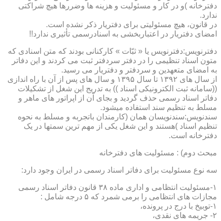
دفترخانه )و در کار و مسئولیت و هزینه ها وضررها هیچ شراکتی
ندارد.
در قانون، هیچ مسئولیتی برای دفتریار ذکر نشده است.
امضای دفتریار در اعتباربخشی به اسنادرسمی تأثیری ندارد!!
دفترنویس:دفترنویس یا « ثبّات » کارکنانی بودند که متن اسنادی که
متون اسناد تنظیمی را در دفتر سردفتر ثبت می کردند و این دفاتر
به امضای متعهدین و سردفتر و دفتریار می رسید.
از سال های ۱۳۹۲ تا سال ۱۳۹۵ و سال های پس از آن با راه اندازی
((سامانه ثبت الکترونیکی اسناد )) به تدریج این شغل از تشکیلات
دفاتر اسناد رسمی حذف گردید و بجای آن از اپراتور های ماهر و
مسلط به تنظیم سند استفاده میشود.
سندنویس:سندنویسان همان (کارمندان باتجربه و مسلط به نحوه
تنظیم اسناد )هستند و این شغل یکی از مهم ترین سمتها در یک
دفترخانه است.
مبحث دوم) : مسئولیت های دفترخانه
سه نوع مسئولیت برای دفاتر اسناد رسمی در ایران وجود دارد:
۱-مسئولیت انتظامی و اداری ماده ۳۸ قانون دفاتر اسناد رسمی
مجازات های انتظامی را برمی شمرد که ۵ درجه شامل :
۱-توبیخ با درج در پرونده،
۲- جریمه های نقدی،