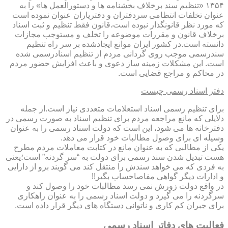
۱۳۵۴ «تنظیم سند برخلاف بخشنامه ها و دستورالعمل ها» را به
عنوان تخلفات انتظامی سردفتران و دفتریاران عنوان نموده است
که مورد نظر قانونگذار نبوده است،قانون فقط تنظیم و ثبت اسناد
برخلاف قانون و مقررات موضوعه را تخلف و مستوجب مجازات
دانسته است.در کشور ایران موانع ایجادشده بر سر راه تنظیم
سندرسمی موجب روی گردانی مردم از تنظیم اسنادرسمی شده
است. این مشکلات زمینه ساز دعوی و باعث افزایش حضور مردم
در محاکم و مراجع قضایی است.
دفتر اسناد رسمی چیست
برای تنظیم رسمی اسناد استعلامات متعددی نیاز است.از جمله
دلایلی که مانع مراجعه مردم برای تنظیم اسناد به صورت رسمی در
دفترخانه ها می شود، این است که دولت اسناد رسمی را به عنوان
وسیله ای برای وصول مطالبات خود قرار می دهد.
یکی از مطالبی که به عنوان مانع در کتابت معاملات مردم مطرح
هست تبدیل شدن سند رسمی برای دولت به “سر گردنه” است؛یعنی
به فردی که می خواهد سندش را منتقل کند می گویند برو از دارایی
و ادارات دیگر گواهی مفاصاحساب بگیر!!
در واقع دولت زورش نمی رسد مطالبات خود را وصول کند و
سرگردنه را می گیرد و دولت اسناد رسمی را به عنوان راهکاری
برای جبران کم کاری و ناتوانی دستگاه های دیگر قرار داده است.
فعالیت های دفاتر اسناد رسمی