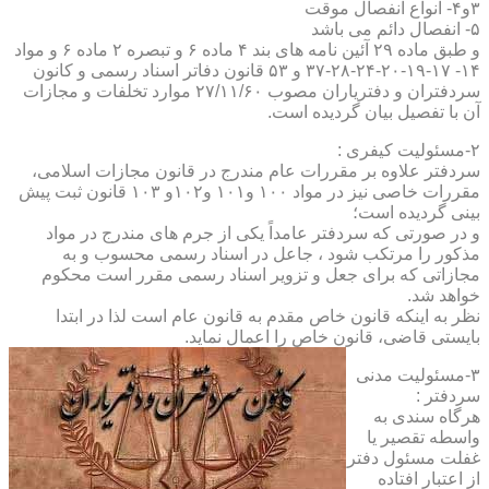
۳و۴- انواع انفصال موقت
۵- انفصال دائم می باشد
و طبق ماده ۲۹ آئین نامه های بند ۴ ماده ۶ و تبصره ۲ ماده ۶ و مواد
۱۴- ۱۷-۱۹-۲۰-۲۴-۲۸-۳۷ و ۵۳ قانون دفاتر اسناد رسمی و کانون
سردفتران و دفتریاران مصوب ۲۷/۱۱/۶۰ موارد تخلفات و مجازات
آن با تفصیل بیان گردیده است.
۲-مسئولیت کیفری :
سردفتر علاوه بر مقررات عام مندرج در قانون مجازات اسلامی،
مقررات خاصی نیز در مواد ۱۰۰ و۱۰۱ و۱۰۲و ۱۰۳ قانون ثبت پیش
بینی گردیده است؛
و در صورتی که سردفتر عامداً یکی از جرم های مندرج در مواد
مذکور را مرتکب شود ، جاعل در اسناد رسمی محسوب و به
مجازاتی که برای جعل و تزویر اسناد رسمی مقرر است محکوم
خواهد شد.
نظر به اینکه قانون خاص مقدم به قانون عام است لذا در ابتدا
بایستی قاضی، قانون خاص را اعمال نماید.
۳-مسئولیت مدنی
سردفتر :
هرگاه سندی به
واسطه تقصیر یا
غفلت مسئول دفتر
از اعتبار افتاده