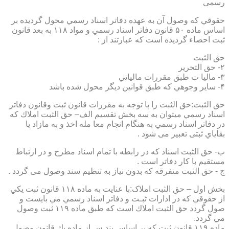
رسمی
حقوقي كه وصول آن به عهده دفاتر اسناد رسمي محول گرديده بر
اساس ماده ۵۰ قانون دفاتر اسناد رسمي و مواد ۱۱۸ به بعد قانون
ثبت احصاء گرديده است كه عبارتند از :
حق الثبت
۲- حق التحرير
۳- ماليا ت طبق مقررات مالياتي
۴- ساير وجوهي كه طبق قوانين ديگر محول شده باشد
حق الثبت:حق الثبت را با توجه به مقررات قانون ثبت وقانون دفاتر
اسناد رسمي ميتوان به سه بخش تقسيم الف– حق الثبت املاك كه
در دفاتر اسناد رسمي به هنگام انجام معا مله اخذ و به مازاد يا
بقاياي ثبتی تعبیر می شود .
ب- حق الثبت اسناد كه در رابطه با تمام اسناد مطرح و در ارتباط
مستقيم با كار دفاتر است .
ج - حق الثبت متفرقه كه بدون نياز به تنظیم سند وصول می گردد .
بخش اول – حق الثبت املاک:با عنايت به ماده ۱۱۸ قانون ثبت يكي
از حقوقي كه در ادارات ثبـت و دفاتر اسناد رسمي مي بايست و
صول گردد حق الثبت املاك است كه طبق ماده ۱۱۹ ثبت وصول
مي گردد.
ماده ۱۱۹ قانون ثبت كه بر اساس بند س از ماده يك قانون وصول