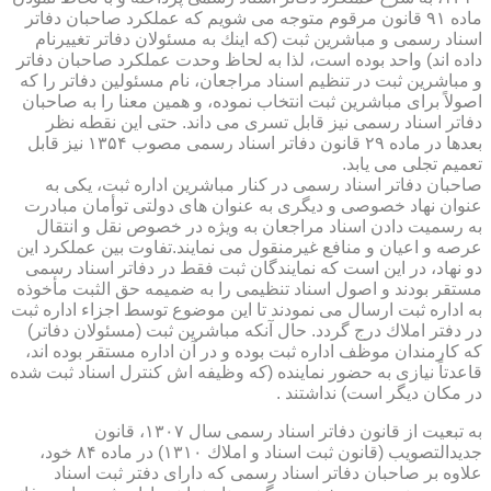
ماده ۹۱ قانون مرقوم متوجه می شویم كه عملكرد صاحبان دفاتر
اسناد رسمی و مباشرین ثبت (كه اینك به مسئولان دفاتر تغییرنام
داده اند) واحد بوده است، لذا به لحاظ وحدت عملكرد صاحبان دفاتر
و مباشرین ثبت در تنظیم اسناد مراجعان، نام مسئولین دفاتر را كه
اصولاً برای مباشرین ثبت انتخاب نموده، و همین معنا را به صاحبان
دفاتر اسناد رسمی نیز قابل تسری می داند. حتی این نقطه نظر
بعدها در ماده ۲۹ قانون دفاتر اسناد رسمی مصوب ۱۳۵۴ نیز قابل
تعمیم تجلی می یابد.
صاحبان دفاتر اسناد رسمی در كنار مباشرین اداره ثبت، یكی به
عنوان نهاد خصوصی و دیگری به عنوان های دولتی توأمان مبادرت
به رسمیت دادن اسناد مراجعان به ویژه در خصوص نقل و انتقال
عرصه و اعیان و منافع غیرمنقول می نمایند.تفاوت بین عملكرد این
دو نهاد، در این است كه نمایندگان ثبت فقط در دفاتر اسناد رسمی
مستقر بودند و اصول اسناد تنظیمی را به ضمیمه حق الثبت مأخوذه
به اداره ثبت ارسال می نمودند تا این موضوع توسط اجزاء اداره ثبت
در دفتر املاك درج گردد. حال آنكه مباشرین ثبت (مسئولان دفاتر)
كه كارمندان موظف اداره ثبت بوده و در آن اداره مستقر بوده اند،
قاعدتاً نیازی به حضور نماینده (كه وظیفه اش كنترل اسناد ثبت شده
در مكان دیگر است) نداشتند .
به تبعیت از قانون دفاتر اسناد رسمی سال ۱۳۰۷، قانون
جدیدالتصویب (قانون ثبت اسناد و املاك ۱۳۱۰) در ماده ۸۴ خود،
علاوه بر صاحبان دفاتر اسناد رسمی كه دارای دفتر ثبت اسناد