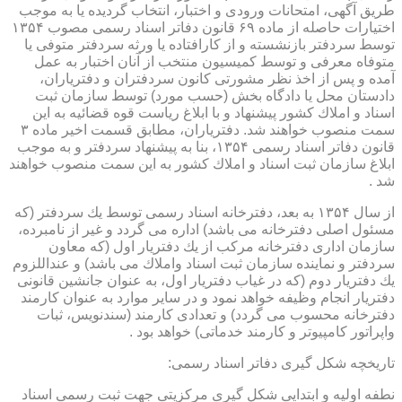
طریق آگهی، امتحانات ورودی و اختبار، انتخاب گردیده یا به موجب
اختیارات حاصله از ماده ۶۹ قانون دفاتر اسناد رسمی مصوب ۱۳۵۴
توسط سردفتر بازنشسته و از كارافتاده یا ورثه سردفتر متوفی یا
متوفاه معرفی و توسط كمیسیون منتخب از آنان اختبار به عمل
آمده و پس از اخذ نظر مشورتی كانون سردفتران و دفتریاران،
دادستان محل یا دادگاه بخش (حسب مورد) توسط سازمان ثبت
اسناد و املاك كشور پیشنهاد و با ابلاغ ریاست قوه قضائیه به این
سمت منصوب خواهند شد. دفتریاران، مطابق قسمت اخیر ماده ۳
قانون دفاتر اسناد رسمی ۱۳۵۴، بنا به پیشنهاد سردفتر و به موجب
ابلاغ سازمان ثبت اسناد و املاك كشور به این سمت منصوب خواهند
شد .
از سال ۱۳۵۴ به بعد، دفترخانه اسناد رسمی توسط یك سردفتر (كه
مسئول اصلی دفترخانه می باشد) اداره می گردد و غیر از نامبرده،
سازمان اداری دفترخانه مركب از یك دفتریار اول (كه معاون
سردفتر و نماینده سازمان ثبت اسناد واملاك می باشد) و عنداللزوم
یك دفتریار دوم (كه در غیاب دفتریار اول، به عنوان جانشین قانونی
دفتریار انجام وظیفه خواهد نمود و در سایر موارد به عنوان كارمند
دفترخانه محسوب می گردد) و تعدادی كارمند (سندنویس، ثبات
واپراتور كامپیوتر و كارمند خدماتی) خواهد بود .
تاریخچه شكل گیری دفاتر اسناد رسمی:
نطفه اولیه و ابتدایی شكل گیری مركزیتی جهت ثبت رسمی اسناد