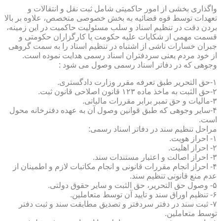
واگذاری بخشی از امور حاکمیتی شامل ثبت نقل و انتقالات و
تعهدات توسط قوه قضائیه به بخش خصوصی متخصص، علاوه بر بالا
بردن دقت در تنظیم اسناد و سلب مسئولیت حاکمیت در این زمینه،
قسمت مهمی از شکایات علیه حکومت یا کارگزاران حکومتی و
جبران خسارات ناشی از اشتباه در تنظیم اسناد را به سمت گروهی
از خود مردم یعنی سردفتران اسناد رسمی هدایت نموده است.
وجوهی که در دفاتر اسناد رسمی وصول می شود :
۱-حق التحریر طبق تعرفه مقرر وزارت دادگستری.
۲-حق الثبت به ماخذ ماده ۱۲۳ قانون اصلاحی قانون ثبت.
۳-مالیات و حق تمبر برابر مقررات مالیاتی.
۴-سایر وجوهی که طبق قوانین وصول آن به عهده دفترخانه محول
است.
مراحل تنظیم سند در دفاتر اسناد رسمی:
۱- احراز هویت.
۲- احراز اهلیت.
۳- احراز اصالت و اعتبار مستندات سند.
۴- احراز انجام مقررات قانونی و انجام مکاتبات لازم و اطمینان از
عدم منع قانونی تنظیم سند.
۵- وصول حق التحریر، حق الثبت و سایر حقوق دولتی.
۶- تنظیم اوراق سند و تایید آن توسط متعاملین.
۷- ثبت سند در دفتر سردفتر و تصدیق مطابقت سند و ثبت دفتر
توسط متعاملین.