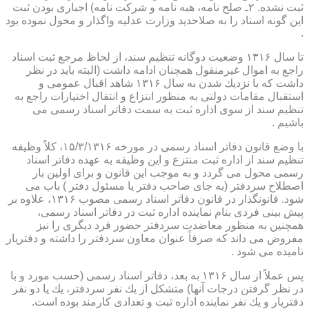
ثبت نشده. ۲ـ صلح نامه، هبه نامه و شركت نامه) اجباری بودن ثبت
این گونه اسناد را به صلاحدید وزارت عدلیه واگذار و محول نموده بود
.
تا سال ۱۳۱۶ وضعیت دوگانه تنظیم سند، از لحاظ مرجع ثبت اسناد
راجع به اموال غیرمنقول همچنان ادامه داشت (البته باید در نظر
داشت كه با نزدیك شدن به سال ۱۳۱۶ شاهد اقبال عمومی و
استقبال مقامات دولتی به منظور انتزاع و انتقال اختیارات راجع به
تنظیم سند از سوی اداره ثبت به سمت دفاتر اسناد رسمی می
باشیم .
با وضع قانون دفاتر اسناد رسمی در مورخه ۱۵/۳/۱۳۱۶، كلاً وظیفه
تنظیم سند از اداره ثبت منتزع و این وظیفه به عهده دفاتر اسناد
رسمی محول می گردد و به موجب این قانون و برای اولین بار
اصطلاح سردفتر (به جای صاحب دفتر یا مسئول دفتر ) باب می
شود. قانونگذار در قانون دفاتر اسناد رسمی مصوب ۱۳۱۶، علاوه بر
پیش بینی فردی بنام نماینده اداره ثبت در دفاتر اسناد رسمی،
همچنین به منظور معاضدت سردفتر حضور فرد دیگری را نیز
مفروض می داند كه صرفاً عنوان معاون سردفتر را داشته و دفتریار
نامیده می شود .
پس عملاً از سال ۱۳۱۶ به بعد، دفاتر اسناد رسمی (حسب مورد و با
در نظر گرفتن درجات آنها) متشكل از یك نفر سردفتر، یك یا دو نفر
دفتریار و یك نفر نماینده اداره ثبت و تعدادی كارمند بوده است.