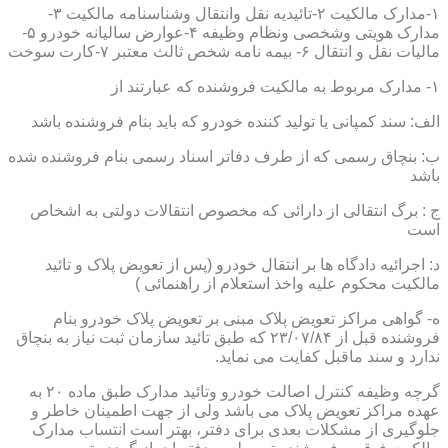
۱-مدارک مالکیت ۲-تائیدیه نقل وانتقال وشناسنامه مالکیت ۳-
مدارک هویتی وشخصی ونظام وظیفه ۴-عوارض سالیانه خودرو ۵-
مالیات نقل و انتقال ۶- بیمه نامه شخص ثالث معتبر ۷-کارت سوخت
۱- مدارک مربوط به مالکیت فروشنده که عبارتند از
الف: سند کمپانی یا تولید کننده خودرو که باید بنام فروشنده باشد
ب: بنچاق رسمی که از طرف دفاتر اسناد رسمی بنام فروشنده شده
باشد
ج : برگ انتقالی از دارائی که مخصوص انتقالات دولتی به اشخاص
است
د: اجرائیه دادگاه ها بر انتقال خودرو (پس از تعویض پلاک و تائید
مالکیت محکوم علیه واخذ استعلام از راهنمائی )
ه- گواهی مراکز تعویض پلاک مبنی بر تعویض پلاک خودرو بنام
فروشنده قبل از ۲۳/۰۷/۸۴ که طبق تائید سازمان ثبت نیاز به بنچاق
ندارد و سند ماقبل کفایت می نماید.
گرچه وظیفه کنترل اصالت خودرو وتائید مدارک طبق ماده ۲۰ به
عهده مراکز تعویض پلاک می باشد ولی از جهت اطمینان خاطر و
جلوگیری از مشکلات بعدی برای دفتر، بهتر است انتساب مدارک