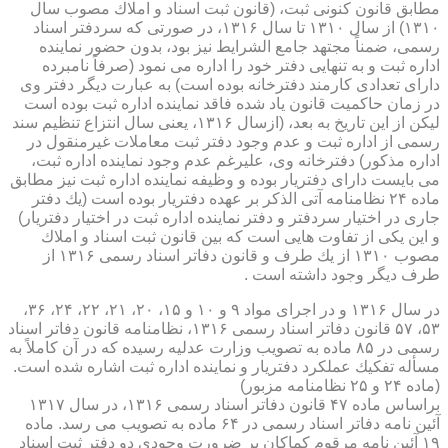
مطابق قانون كنونی ثبت، (قانون ثبت اسناد و املاك مصوب سال
۱۳۱۰) از سال ۱۳۱۰ تا سال ۱۳۱۶، در صورتی كه سردفتر اسناد
رسمی، ضمناً مجتهد جامع الشرایط نیز بود، بدون حضور نماینده
اداره ثبت و به تنهایی دفتر خود را اداره می نمود (صرفاً نامبرده
دارای تعدادی كارمند دفترخانه بوده است) به عبارت دیگر دفتر وی
در زمان حاكمیت قانون یاد شده فاقد نماینده اداره ثبت بوده است
لیكن از این تاریخ به بعد، (ازسال ۱۳۱۶، یعنی سال انتزاع تنظیم سند
رسمی از اداره ثبت و عدم وجود دفتر ثبت معاملات غیرمنقول در
اداره مذكور) دفترخانه وی، علیرغم عدم وجود نماینده اداره ثبت،
می بایست دارای دفتریار بوده و وظیفه نماینده اداره ثبت نیز مطابق
ماده ۲۴ نظامنامه آتی الذكر بر عهده دفتریار بوده است (یك دفتر
جاری در اختیار سردفتر و دفتر نماینده اداره ثبت در اختیار دفتریار)
و این یكی از تفاوت هایی است كه بین قانون ثبت اسناد و املاك
مصوب ۱۳۱۰ از یك طرف و قانون دفاتر اسناد رسمی ۱۳۱۶ از
طرف دیگر وجود داشته است .
در سال ۱۳۱۶ و در اجرای مواد ۹ و ۱۰ و ۱۵، ۲۰، ۲۱، ۲۲، ۲۴، ۳۶،
۵۳، ۵۷ قانون دفاتر اسناد رسمی ۱۳۱۶، نظامنامه قانون دفاتر اسناد
رسمی در ۸۵ ماده به تصویب وزارت عدلیه رسیده كه در آن كاملاً به
مسأله تفكیك عملكرد دفتریار و نماینده اداره ثبت اشاره شده است.
(ماده ۲۴ و ۲۵ نظامنامه مزبور)
براساس ماده ۴۷ قانون دفاتر اسناد رسمی ۱۳۱۶، در سال ۱۳۱۷
آئین نامه دفاتر اسناد رسمی در ۶۴ ماده به تصویب می رسد. ماده
۱۹ آئین نامه مرقوم كماكان بر ضرورت وجودی دو دفتر ثبت اسناد