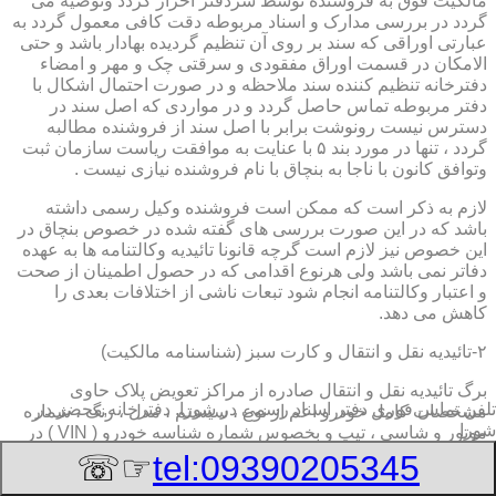
مالکیت فوق به فروشنده توسط سردفتر احراز گردد وتوصیه می
گردد در بررسی مدارک و اسناد مربوطه دقت کافی معمول گردد به
عبارتی اوراقی که سند بر روی آن تنظیم گردیده بهادار باشد و حتی
الامکان در قسمت اوراق مفقودی و سرقتی چک و مهر و امضاء
دفترخانه تنظیم کننده سند ملاحظه و در صورت احتمال اشکال با
دفتر مربوطه تماس حاصل گردد و در مواردی که اصل سند در
دسترس نیست رونوشت برابر با اصل سند از فروشنده مطالبه
گردد ، تنها در مورد بند ۵ با عنایت به موافقت ریاست سازمان ثبت
وتوافق کانون با ناجا به بنچاق با نام فروشنده نیازی نیست .
لازم به ذکر است که ممکن است فروشنده وکیل رسمی داشته
باشد که در این صورت بررسی های گفته شده در خصوص بنچاق در
این خصوص نیز لازم است گرچه قانونا تائیدیه وکالتنامه ها به عهده
دفاتر نمی باشد ولی هرنوع اقدامی که در حصول اطمینان از صحت
و اعتبار وکالتنامه انجام شود تبعات ناشی از اختلافات بعدی را
کاهش می دهد.
۲-تائیدیه نقل و انتقال و کارت سبز (شناسنامه مالکیت)
برگ تائیدیه نقل و انتقال صادره از مراکز تعویض پلاک حاوی
تلفن تماس فوری
دفتر اسناد رسمی در شورا, دفترخانه,محضر در
مشخصات کامل خودرو اعم از نوع ، سیستم ، مدل ، رنگ ، شماره
شورا
موتور و شاسی ، تیپ و بخصوس شماره شناسه خودرو ( VIN ) در
صدر صفحه و مشخصات فروشنده و خریدار اعم از مشخصات
☞☏
tel:09390205345
سجلی و شماره ملی و کدپستی و آدرس و شماره انتظامی
اختصاصی آنها با قسمت توضیحات برای هریک در قسمت انتهائی و