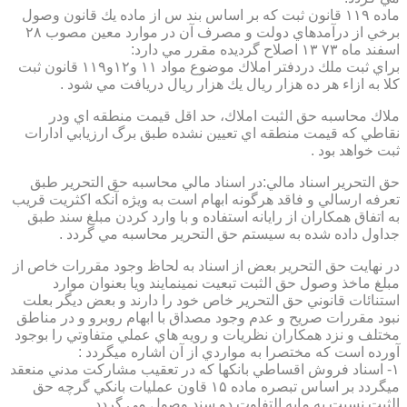
ماده ۱۱۹ قانون ثبت كه بر اساس بند س از ماده يك قانون وصول
برخي از درآمدهاي دولت و مصرف آن در موارد معين مصوب ۲۸
اسفند ماه ۷۳ ۱۳ اصلاح گرديده مقرر مي دارد:
براي ثبت ملك دردفتر املاك موضوع مواد ۱۱ و۱۲و۱۱۹ قانون ثبت
كلا به ازاء هر ده هزار ريال يك هزار ريال دريافت مي شود .
ملاك محاسبه حق الثبت املاك، حد اقل قيمت منطقه اي ودر
نقاطي كه قيمت منطقه اي تعيين نشده طبق برگ ارزيابي ادارات
ثبت خواهد بود .
حق التحرير اسناد مالي:در اسناد مالي محاسبه حق التحرير طبق
تعرفه ارسالي و فاقد هرگونه ابهام است به ويژه آنكه اكثريت قريب
به اتفاق همكاران از رايانه استفاده و با وارد كردن مبلغ سند طبق
جداول داده شده به سيستم حق التحرير محاسبه مي گردد .
در نهايت حق التحرير بعض از اسناد به لحاظ وجود مقررات خاص از
مبلغ ماخذ وصول حق الثبت تبعيت نمينمايند ويا بعنوان موارد
استنائات قانوني حق التحرير خاص خود را دارند و بعض ديگر بعلت
نبود مقررات صريح و عدم وجود مصداق با ابهام روبرو و در مناطق
مختلف و نزد همكاران نظريات و رويه هاي عملي متفاوتي را بوجود
آورده است كه مختصرا به مواردي از آن اشاره ميگردد :
۱- اسناد فروش اقساطي بانكها كه در تعقيب مشاركت مدني منعقد
ميگردد بر اساس تبصره ماده ۱۵ قاون عمليات بانكي گرچه حق
الثبت نسبت به مابه التفاوت دو سند وصول مي گردد .