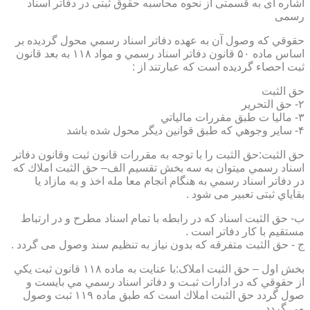
اشاره ای به قسمتی از نحوه محاسبه حقوق ثبتی در دفاتر اسناد
رسمی
حقوقي كه وصول آن به عهده دفاتر اسناد رسمي محول گرديده بر
اساس ماده ۵۰ قانون دفاتر اسناد رسمي و مواد ۱۱۸ به بعد قانون
ثبت احصاء گرديده است كه عبارتند از :
حق الثبت
۲- حق التحرير
۳- ماليا ت طبق مقررات مالياتي
۴- ساير وجوهي كه طبق قوانين ديگر محول شده باشد
حق الثبت:حق الثبت را با توجه به مقررات قانون ثبت وقانون دفاتر
اسناد رسمي ميتوان به سه بخش تقسيم الف– حق الثبت املاك كه
در دفاتر اسناد رسمي به هنگام انجام معا مله اخذ و به مازاد يا
بقاياي ثبتی تعبیر می شود .
ب- حق الثبت اسناد كه در رابطه با تمام اسناد مطرح و در ارتباط
مستقيم با كار دفاتر است .
ج - حق الثبت متفرقه كه بدون نياز به تنظیم سند وصول می گردد .
بخش اول – حق الثبت املاک:با عنايت به ماده ۱۱۸ قانون ثبت يكي
از حقوقي كه در ادارات ثبـت و دفاتر اسناد رسمي مي بايست و
صول گردد حق الثبت املاك است كه طبق ماده ۱۱۹ ثبت وصول
مي گردد.