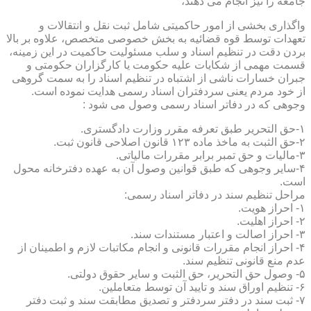
جامعه را نیز انجام می دهند،
واگذاری بخشی از امور حاکمیتی شامل ثبت نقل و انتقالات و
تعهدات توسط قوه قضائیه به بخش خصوصی متخصص، علاوه بر بالا
بردن دقت در تنظیم اسناد و سلب مسئولیت حاکمیت در این زمینه،
قسمت مهمی از شکایات علیه حکومت یا کارگزاران حکومتی و
جبران خسارات ناشی از اشتباه در تنظیم اسناد را به سمت گروهی
از خود مردم یعنی سردفتران اسناد رسمی هدایت نموده است.
وجوهی که در دفاتر اسناد رسمی وصول می شود :
۱-حق التحریر طبق تعرفه مقرر وزارت دادگستری.
۲-حق الثبت به ماخذ ماده ۱۲۳ قانون اصلاحی قانون ثبت.
۳-مالیات و حق تمبر برابر مقررات مالیاتی.
۴-سایر وجوهی که طبق قوانین وصول آن به عهده دفترخانه محول
است.
مراحل تنظیم سند در دفاتر اسناد رسمی:
۱- احراز هویت.
۲- احراز اهلیت.
۳- احراز اصالت و اعتبار مستندات سند.
۴- احراز انجام مقررات قانونی و انجام مکاتبات لازم و اطمینان از
عدم منع قانونی تنظیم سند.
۵- وصول حق التحریر، حق الثبت و سایر حقوق دولتی.
۶- تنظیم اوراق سند و تایید آن توسط متعاملین.
۷- ثبت سند در دفتر سردفتر و تصدیق مطابقت سند و ثبت دفتر