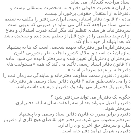
اسناد مراجعه کنندگان می نماید.
در ایران شخصیت حقوقی دفترخانه، شخصیت مستقلی نیست و
دفترخانه از استقلال حقوقی برخوردار نیست.
ماده ۳۰ قانون دفاتر اسناد رسمی ایران سردفتر را مکلف به تنظیم
تمامی اسناد مراجعه کنندگان می نماید در صورتی که بدیهی است
سردفتر نباید هر سندی تنظیم کند مگر اینکه قدرت استدلال و دفاع
از آن سند تنظیمی را در خود قبل از تنظیم سند دیده و سنجیده باشد
که بعداً بتواند از خود دفاع کند.
سردفتر:اداره امور دفترخانه بعهده شخصی است که بنا به پیشنهاد
سازمان ثبت اسناد و املاک کشور با جلب نظر مشورتی کانون
سردفتران و دفتریاران تعیین شده و سردفتر نامیده می شود. ماده
۲۱ قانون دفاتر اسناد رسمی تأکید می کند که همه «مسئولیت های
دفترخانه بر عهده سردفتر است».
دفتریار :دفتریار سمت معاونت دفترخانه و نمایندگی سازمان ثبت را
دارا می باشد.طبق ماده ۳ قانون دفاتر اسناد رسمی هر دفترخانه
علاوه بر یک دفتریار می تواند یک دفتریار دوم هم داشته باشد.
چگونه یک دفتریار می تواند سردفتر شود ؟
دفتریار اصیل میتواند بعد از سه یا هفت سال سابقه دفتریاری،
سردفتر شوند.
دفتریار برابر مقررات قانون دفاتر اسناد رسمی و با پیشنهاد
سردفترمنصوب می شود. سردفتر حق تقاضای هیچ کاری از دفتریار
ندارد و سردفتر حق اخراج وی را ندارد.
دفتریار، شریک درآمد دفترخانه است.