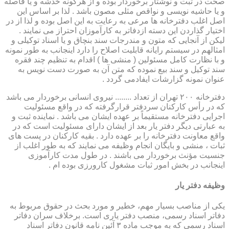
صحت در ثبت و نوشتار برخوردار بوده و از هرگونه خدشه و یا فاصله
و یا حاشیه نویسی و نواقص مثلی مصون باشد . لذا بر اساس این
اصل اغلب دفترخانه ها مرعی به رعایت به این اصل بوده و لذا از در
اختیار گذاردن این دسته ازدفاتر به کارآموزان احتراز می نمایند .
لیکن از آنجایی که متون و مندرجات سند بنچاق و یا اسناد توکیلی و
امثالهم در سیستم رایانه قابلیت اصلاح را دارد اینجانب به طور نمونه
و با نظارت کامل مسئولین ( منشی ها ) اقدام به تنظیم چند فقره
سند توکیل و سند بیع نموده که متن آن به صورت دست نویس به
عنوان نمونه گزارشات ایفادمی گردد .
دفترخانه ۲۰۰ تهران از تعداد ........ نیروی انسانی برخوردار می باشد
که در رأس کارکنان سردفتر قرارگرفته که در واقع مسئولیت
اجرایی دفترخانه مستقیماً بر عهده ایشان می باشد . نماینده ثبت و
به عبارتی دیگر دفتر یار بعد از ایشان دارای مسئولیت است که در
واقع معاونت دفترخانه را بر عهده دارد . بقیه کارکنان در پست های
ثبات ، منشی و بایگان انجام وظیفه می نمایند که به طور اغلب از
جنسیت مؤنث برخوردار می باشند . در طول مدت کارآموزی
اینجانب در بخش امور ثبات مشغول کارورزی بوده ام .
وظیفه دفتر یار
یكی از مناصب بسیار مهم، خطیر و مورد بحث در حقوق مربوط به
دفاتر اسناد رسمی، منصب دفتر یاری است. برخلاف سران دفاتر
اسناد رسمی كه به موجب ماده ۳ آئین نامه قانون دفاتر اسناد