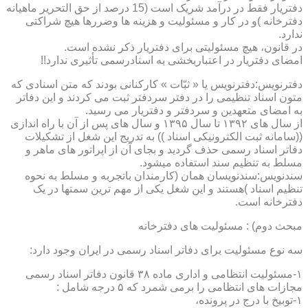
دفتریار فقط در درآمد شریک است (15 درصد از حق التحریر ماهیانه
دفترخانه )و در کار و مسئولیت و هزینه ها وضررها هیچ شراکتی
ندارد.
در قانون، هیچ مسئولیتی برای دفتریار ذکر نشده است.
امضای دفتریار در اعتباربخشی به اسنادرسمی تأثیری ندارد!!
دفترنویس:دفترنویس یا « ثبّات » کارکنانی بودند که متن اسنادی که
متون اسناد تنظیمی را در دفتر سردفتر ثبت می کردند و این دفاتر
به امضای متعهدین و سردفتر و دفتریار می رسید.
از سال های ۱۳۹۲ تا سال ۱۳۹۵ و سال های پس از آن با راه اندازی
((سامانه ثبت الکترونیکی اسناد )) به تدریج این شغل از تشکیلات
دفاتر اسناد رسمی حذف گردید و بجای آن از اپراتور های ماهر و
مسلط به تنظیم سند استفاده میشود.
سندنویس:سندنویسان همان (کارمندان باتجربه و مسلط به نحوه
تنظیم اسناد )هستند و این شغل یکی از مهم ترین سمتها در یک
دفترخانه است.
مبحث دوم) : مسئولیت های دفترخانه
سه نوع مسئولیت برای دفاتر اسناد رسمی در ایران وجود دارد:
۱-مسئولیت انتظامی و اداری ماده ۳۸ قانون دفاتر اسناد رسمی
مجازات های انتظامی را برمی شمرد که ۵ درجه شامل :
۱-توبیخ با درج در پرونده،