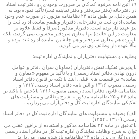
۱۹ آئین نامه مرقوم كماكان بر ضرورت وجودی دو دفتر ثبت اسناد
در دفترخانه (دفتر سردفتر و دفتر نماینده ثبت) تأكید نموده بود. به
همین دلیل، بر طبق ماده ۲۴ نظامنامه مزبور، در صورت عدم وجود
نماینده اداره ثبت در دفترخانه، دفتریار وظیفه نماینده اداره ثبت را
نیز عهده دار بوده است. دفتریار مذكور (صرفاً و فقط علاوه بر
معاونت در این حالت) تنها معاون سردفتر محسوب نمی گردید، بلكه
نامبرده هم معاون سردفتر و هم جانشین نماینده اداره ثبت بوده و
مآلاً عهده دار وظائف وی نیز می گردید.
وظایف و مسئولیت دفتریاران و نمایندگان اداره ثبت:
با پذیرش تفكیك نقش دفتریاران (معاونان سران دفاتر و عوامل
درون نهادی دفاتر اسناد رسمی) و با تأكید بر مفهوم «معاون و
نماینده» در قسمت های قبلی، اینك با تكیه بر قانون دفاتر اسناد
رسمی مصوب ۱۳۱۶ و آئین نامه دفاتر اسناد رسمی ۱۳۱۷ و
نظامنامه قانون دفاتر اسناد رسمی مصوب ۱۳۱۶ بالاخص با تأكید بر
ماده ۲۴ و ۲۵ نظامنامه مذكور به شرح وظائف و مسئولیت های
تفكیكی نمایندگان اداره ثبت كل و دفتریاران می پردازیم .
الف) وظیفه و مسئولیت های نمایندگان اداره ثبت كل در دفاتر اسناد
رسمی (۱۳۱۰ ـ ۱۳۵۴)
با تدقیق در ماده ۲۴ نظامنامه مذكور و استفاده از براهین عقلی می
توان به شرح وظایف نمایندگان اداره ثبت كل در دفاتر اسناد رسمی
آن روزگار پی برد. ماده ۲۴ نظامنامه یاد شده مقرر می دارد: