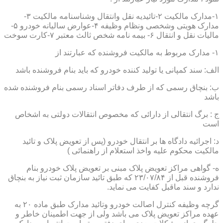
۱-مدارک مالکیت ۲-تائیدیه نقل وانتقال وشناسنامه مالکیت ۳-
مدارک هویتی وشخصی ونظام وظیفه ۴-عوارض سالیانه خودرو ۵-
مالیات نقل و انتقال ۶- بیمه نامه شخص ثالث معتبر ۷-کارت سوخت
۱- مدارک مربوط به مالکیت فروشنده که عبارتند از
الف: سند کمپانی یا تولید کننده خودرو که باید بنام فروشنده باشد
ب: بنچاق رسمی که از طرف دفاتر اسناد رسمی بنام فروشنده شده
باشد
ج : برگ انتقالی از دارائی که مخصوص انتقالات دولتی به اشخاص
است
د: اجرائیه دادگاه ها بر انتقال خودرو (پس از تعویض پلاک و تائید
مالکیت محکوم علیه واخذ استعلام از راهنمائی )
ه- گواهی مراکز تعویض پلاک مبنی بر تعویض پلاک خودرو بنام
فروشنده قبل از ۲۳/۰۷/۸۴ که طبق تائید سازمان ثبت نیاز به بنچاق
ندارد و سند ماقبل کفایت می نماید.
گرچه وظیفه کنترل اصالت خودرو وتائید مدارک طبق ماده ۲۰ به
عهده مراکز تعویض پلاک می باشد ولی از جهت اطمینان خاطر و