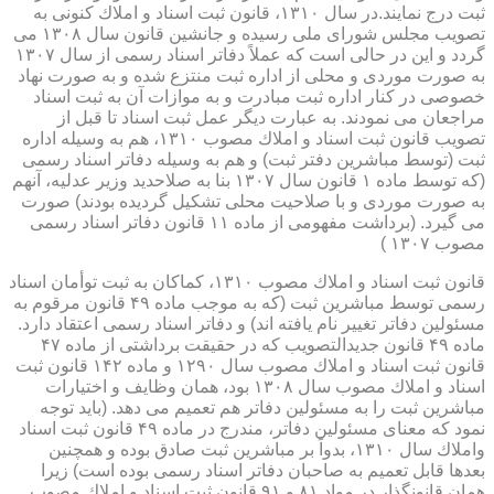
ثبت درج نمایند.در سال ۱۳۱۰، قانون ثبت اسناد و املاك كنونی به
تصویب مجلس شورای ملی رسیده و جانشین قانون سال ۱۳۰۸ می
گردد و این در حالی است كه عملاً دفاتر اسناد رسمی از سال ۱۳۰۷
به صورت موردی و محلی از اداره ثبت منتزع شده و به صورت نهاد
خصوصی در كنار اداره ثبت مبادرت و به موازات آن به ثبت اسناد
مراجعان می نمودند. به عبارت دیگر عمل ثبت اسناد تا قبل از
تصویب قانون ثبت اسناد و املاك مصوب ۱۳۱۰، هم به وسیله اداره
ثبت (توسط مباشرین دفتر ثبت) و هم به وسیله دفاتر اسناد رسمی
(كه توسط ماده ۱ قانون سال ۱۳۰۷ بنا به صلاحدید وزیر عدلیه، آنهم
به صورت موردی و با صلاحیت محلی تشكیل گردیده بودند) صورت
می گیرد. (برداشت مفهومی از ماده ۱۱ قانون دفاتر اسناد رسمی
مصوب ۱۳۰۷ )
قانون ثبت اسناد و املاك مصوب ۱۳۱۰، كماكان به ثبت توأمان اسناد
رسمی توسط مباشرین ثبت (كه به موجب ماده ۴۹ قانون مرقوم به
مسئولین دفاتر تغییر نام یافته اند) و دفاتر اسناد رسمی اعتقاد دارد.
ماده ۴۹ قانون جدیدالتصویب كه در حقیقت برداشتی از ماده ۴۷
قانون ثبت اسناد و املاك مصوب سال ۱۲۹۰ و ماده ۱۴۲ قانون ثبت
اسناد و املاك مصوب سال ۱۳۰۸ بود، همان وظایف و اختیارات
مباشرین ثبت را به مسئولین دفاتر هم تعمیم می دهد. (باید توجه
نمود كه معنای مسئولین دفاتر، مندرج در ماده ۴۹ قانون ثبت اسناد
واملاك سال ۱۳۱۰، بدواً بر مباشرین ثبت صادق بوده و همچنین
بعدها قابل تعمیم به صاحبان دفاتر اسناد رسمی بوده است) زیرا
همان قانونگذار در مواد ۸۱ و ۹۱ قانون ثبت اسناد و املاك مصوب