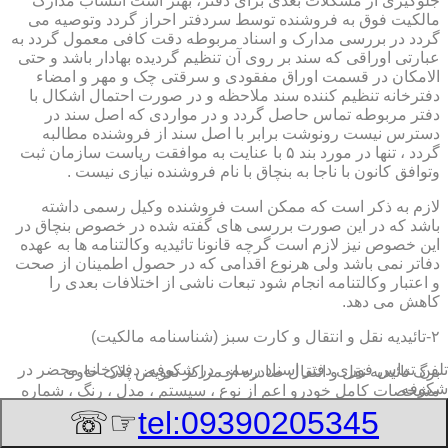
جلوگیری از مشکلات بعدی برای دفتر، بهتر است انتساب مدارک
مالکیت فوق به فروشنده توسط سردفتر احراز گردد وتوصیه می
گردد در بررسی مدارک و اسناد مربوطه دقت کافی معمول گردد به
عبارتی اوراقی که سند بر روی آن تنظیم گردیده بهادار باشد و حتی
الامکان در قسمت اوراق مفقودی و سرقتی چک و مهر و امضاء
دفترخانه تنظیم کننده سند ملاحظه و در صورت احتمال اشکال با
دفتر مربوطه تماس حاصل گردد و در مواردی که اصل سند در
دسترس نیست رونوشت برابر با اصل سند از فروشنده مطالبه
گردد ، تنها در مورد بند ۵ با عنایت به موافقت ریاست سازمان ثبت
وتوافق کانون با ناجا به بنچاق با نام فروشنده نیازی نیست .
لازم به ذکر است که ممکن است فروشنده وکیل رسمی داشته
باشد که در این صورت بررسی های گفته شده در خصوص بنچاق در
این خصوص نیز لازم است گرچه قانونا تائیدیه وکالتنامه ها به عهده
دفاتر نمی باشد ولی هرنوع اقدامی که در حصول اطمینان از صحت
و اعتبار وکالتنامه انجام شود تبعات ناشی از اختلافات بعدی را
کاهش می دهد.
۲-تائیدیه نقل و انتقال و کارت سبز (شناسنامه مالکیت)
تلفن تماس فوری
دفتر اسناد رسمی در شکوفه, دفترخانه,محضر در
برگ تائیدیه نقل و انتقال صادره از مراکز تعویض پلاک حاوی
شکوفه
مشخصات کامل خودرو اعم از نوع ، سیستم ، مدل ، رنگ ، شماره
موتور و شاسی ، تیپ و بخصوس شماره شناسه خودرو ( VIN ) در
☞☏
tel:09390205345
صدر صفحه و مشخصات فروشنده و خریدار اعم از مشخصات
سجلی و شماره ملی و کدپستی و آدرس و شماره انتظامی