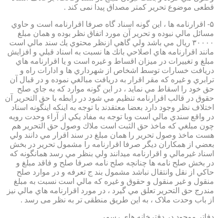
قطعی موضوع تحریر کمتر مصداق پیدا نمی کند .
۵- اقرارنامه ها ، اين گونه اسناد گاه صرفا اقرارنامه است و حاوي
مسائل مالي نبوده و تحرير آن مورد اتفاق نظر بوده و همان مبلغ
۳۰۰۰۰ ريال مي باشد ولي گاهي ازنظر محتوي يك سند مالي است
مانند اقرارنامه هاي اصلاحي بانك ها نسبت به اسناد قبلي و افزايش
مبلغ و تغييرات در ميزان اقساط و غيره است و يا اقرارنامه هاي
دريافت خسارات توسط اشخاص از شهرداري ها و ادارات راه و
ترابري و غيره كه مقر اقرار به دريافت مبالغي نموده و در قبال آن
حق خود را اسقاط مي نمايد ، در اين گونه موارد كه به جاي صلح
حقوق در قالب اقرارنامه تنظيم مي شود در رابطه با حق التحرير آن
اختلاف نظر وجود دارد بعضا معتقدند با توجه به اينكه اينگونه اسناد
در واقع سندي مالي است وبا توجه به مفاد يكي از آراء وحدت رويه
چون مبلغي كه ماخذ حق الثبت است ملاك وصول حق التحرير هم
هست ماخذ وصول تحرير را همان مبلغ در سند اقرار مي دانند ولي
بعضي از همكاران ديگر صرفا اقرارنامه را مشمول تحرير در بخش
اسناد غيرمالي و اقرارنامه ميدانند ولي بنظر مي رسد همانگونه كه
در بخش صلح نامه ها چنانچه صلح نامه صرفا صلح و فاقد مبلغ و
حاكي از نقل وانتقال نباشد مشمول بند ج تعرفه و در موارد صلح
منقول و غير منقول و حقوق و غيره كه مالي است نسبت به مبلغ
مندرج حق التحرير تعلق مي گيرد ، در مورد اقرارنامه هاي مالي نيز
از باب وحدت ملاک ، به این طریق منطقی تر به نظر می رسد .
دفاتر موجود در دفترخانه های رسمی