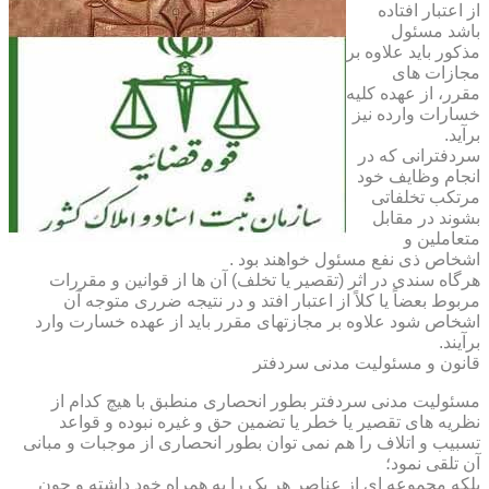
از اعتبار افتاده
باشد مسئول
مذکور باید علاوه بر
مجازات های
مقرر، از عهده کلیه
خسارات وارده نیز
برآید.
سردفترانی که در
انجام وظایف خود
مرتکب تخلفاتی
بشوند در مقابل
متعاملین و
اشخاص ذی نفع مسئول خواهند بود .
هرگاه سندی در اثر (تقصیر یا تخلف) آن ها از قوانین و مقررات
مربوط بعضاً یا کلاً از اعتبار افتد و در نتیجه ضرری متوجه آن
اشخاص شود علاوه بر مجازتهای مقرر باید از عهده خسارت وارد
برآیند.
قانون و مسئولیت مدنی سردفتر
مسئولیت مدنی سردفتر بطور انحصاری منطبق با هیچ کدام از
نظریه های تقصیر یا خطر یا تضمین حق و غیره نبوده و قواعد
تسبیب و اتلاف را هم نمی توان بطور انحصاری از موجبات و مبانی
آن تلقی نمود؛
بلکه مجموعه ای از عناصر هر یک را به همراه خود داشته و چون