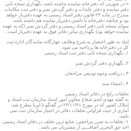
« در صورتی كه دفترخانه نماینده نداشته باشد، نگهداری نسخه ثانی
دفتر نماینده و دفتر عایدات و دفتر گردش تمبر و دفتر ثبت مكاتبات
مندرج در ماده ۲۳ قانون دفتر اسناد رسمی به عهده دفتریار خواهد
بود و چنانچه دفترخانه با داشتن دفتریار نماینده هم داشته باشد،
سوای نسخه ثانی دفتر اسناد رسمی و دفتر گردش تمبر (كه به عهده
نماینده خواهد بود) نگهداری سایر دفاتر فوق به عهده دفتریار است .
اینك به طور اختصار به شرح وظایف چهارگانه نمایندگان اداره ثبت
كل در دفترخانه ها پرداخته می شود.
۱ـ نگهداری نسخه ثانی دفتر ثبت اسناد رسمی
۲ـ نگهداری دفتر گردش تمبر
۳ ـ دریافت وجوه تودیعی مراجعان
۴ ـ امضاء سند
تخلفات رایج در دفاتر اسناد رسمی
به گفته مهدی انجم شعاع معاون امور اسناد سازمان ثبت اسناد و
املاک کشور که در مورخ ۲۳/۱۱/۹۱ در گفتگو با ایرنا مطرح شد،
آماری از حیث فراوانی تخلفات دفاتر در اختیار سازمان ثبت نمی
باشد.
۱- تخلفات به ضرر مراجعین: شایع ترین تخلف در دفاتر اسناد رسمی
اخذ حق التحریر اضافـــی از مشتریان می باشد .