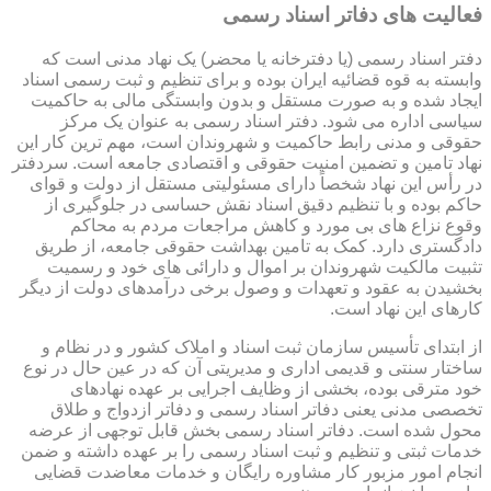
فعالیت های دفاتر اسناد رسمی
دفتر اسناد رسمی (یا دفترخانه یا محضر) یک نهاد مدنی است که
وابسته به قوه قضائیه ایران بوده و برای تنظیم و ثبت رسمی اسناد
ایجاد شده و به صورت مستقل و بدون وابستگی مالی به حاکمیت
سیاسی اداره می شود. دفتر اسناد رسمی به عنوان یک مرکز
حقوقی و مدنی رابط حاکمیت و شهروندان است، مهم ترین کار این
نهاد تامین و تضمین امنیت حقوقی و اقتصادی جامعه است. سردفتر
در رأس این نهاد شخصاً دارای مسئولیتی مستقل از دولت و قوای
حاکم بوده و با تنظیم دقیق اسناد نقش حساسی در جلوگیری از
وقوع نزاع های بی مورد و کاهش مراجعات مردم به محاکم
دادگستری دارد. کمک به تامین بهداشت حقوقی جامعه، از طریق
تثبیت مالکیت شهروندان بر اموال و دارائی های خود و رسمیت
بخشیدن به عقود و تعهدات و وصول برخی درآمدهای دولت از دیگر
کارهای این نهاد است.
از ابتدای تأسیس سازمان ثبت اسناد و املاک کشور و در نظام و
ساختار سنتی و قدیمی اداری و مدیریتی آن که در عین حال در نوع
خود مترقی بوده، بخشی از وظایف اجرایی بر عهده نهادهای
تخصصی مدنی یعنی دفاتر اسناد رسمی و دفاتر ازدواج و طلاق
محول شده است. دفاتر اسناد رسمی بخش قابل توجهی از عرضه
خدمات ثبتی و تنظیم و ثبت اسناد رسمی را بر عهده داشته و ضمن
انجام امور مزبور کار مشاوره رایگان و خدمات معاضدت قضایی