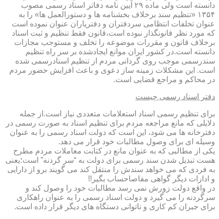
دانسته است ولی ماده ۲۹ آیین نامه دفاتر اسناد رسمی مصوب
۱۳۵۴ «تنظیم سند برخلاف بخشنامه ها و دستورالعمل ها» را به
عنوان تخلفات انتظامی سردفتران و دفتریاران عنوان نموده است
که مورد نظر قانونگذار نبوده است،قانون فقط تنظیم و ثبت اسناد
برخلاف قانون و مقررات موضوعه را تخلف و مستوجب مجازات
دانسته است.در کشور ایران موانع ایجادشده بر سر راه تنظیم
سندرسمی موجب روی گردانی مردم از تنظیم اسنادرسمی شده
است. این مشکلات زمینه ساز دعوی و باعث افزایش حضور مردم
در محاکم و مراجع قضایی است.
دفتر اسناد رسمی چیست
برای تنظیم رسمی اسناد استعلامات متعددی نیاز است.از جمله
دلایلی که مانع مراجعه مردم برای تنظیم اسناد به صورت رسمی در
دفترخانه ها می شود، این است که دولت اسناد رسمی را به عنوان
وسیله ای برای وصول مطالبات خود قرار می دهد.
یکی از مطالبی که به عنوان مانع در کتابت معاملات مردم مطرح
هست تبدیل شدن سند رسمی برای دولت به “سر گردنه” است؛یعنی
به فردی که می خواهد سندش را منتقل کند می گویند برو از دارایی
و ادارات دیگر گواهی مفاصاحساب بگیر!!
در واقع دولت زورش نمی رسد مطالبات خود را وصول کند و
سرگردنه را می گیرد و دولت اسناد رسمی را به عنوان راهکاری
برای جبران کم کاری و ناتوانی دستگاه های دیگر قرار داده است.