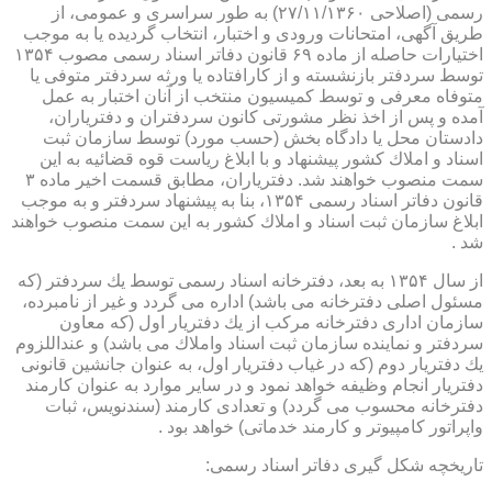
رسمی (اصلاحی ۲۷/۱۱/۱۳۶۰) به طور سراسری و عمومی، از
طریق آگهی، امتحانات ورودی و اختبار، انتخاب گردیده یا به موجب
اختیارات حاصله از ماده ۶۹ قانون دفاتر اسناد رسمی مصوب ۱۳۵۴
توسط سردفتر بازنشسته و از كارافتاده یا ورثه سردفتر متوفی یا
متوفاه معرفی و توسط كمیسیون منتخب از آنان اختبار به عمل
آمده و پس از اخذ نظر مشورتی كانون سردفتران و دفتریاران،
دادستان محل یا دادگاه بخش (حسب مورد) توسط سازمان ثبت
اسناد و املاك كشور پیشنهاد و با ابلاغ ریاست قوه قضائیه به این
سمت منصوب خواهند شد. دفتریاران، مطابق قسمت اخیر ماده ۳
قانون دفاتر اسناد رسمی ۱۳۵۴، بنا به پیشنهاد سردفتر و به موجب
ابلاغ سازمان ثبت اسناد و املاك كشور به این سمت منصوب خواهند
شد .
از سال ۱۳۵۴ به بعد، دفترخانه اسناد رسمی توسط یك سردفتر (كه
مسئول اصلی دفترخانه می باشد) اداره می گردد و غیر از نامبرده،
سازمان اداری دفترخانه مركب از یك دفتریار اول (كه معاون
سردفتر و نماینده سازمان ثبت اسناد واملاك می باشد) و عنداللزوم
یك دفتریار دوم (كه در غیاب دفتریار اول، به عنوان جانشین قانونی
دفتریار انجام وظیفه خواهد نمود و در سایر موارد به عنوان كارمند
دفترخانه محسوب می گردد) و تعدادی كارمند (سندنویس، ثبات
واپراتور كامپیوتر و كارمند خدماتی) خواهد بود .
تاریخچه شكل گیری دفاتر اسناد رسمی: