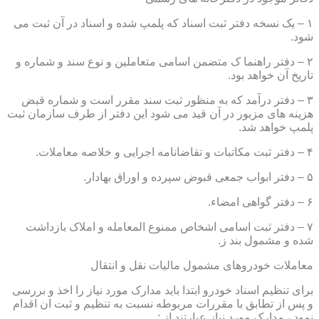
۱ – یک نسخه دفتر ثبت اسناد که پلمپ شده و اسناد در آن ثبت می
شود.
۲ – دفتر راهنما ک متضمن اسامی متعاملین و نوع سند و شماره و
تاریخ آن خواهد بود.
۳ – دفتر درآمد که به منظور ثبت سند مقرر است و شماره قبض
هزینه های مزبور در آن قید می شود این دفتر از طرف سازمان ثبت
پلمپ خواهد شد.
۴ – دفتر ثبت مکاتبات و تقاضانامه اجرایی و خلاصه معاملات.
۵ – دفتر ابواب جمعی قبوض سپرده و اوراق بهادار.
۶ – دفتر گواهی امضاء.
۷ – دفتر ثبت اسامی اشخاص ممنوع المعامله و املاک بازداشت
شده و مشمول بند ز.
معاملات خودروهای مشمول مالیات نقل و انتقال
برای تنظیم اسناد خودرو ابتدا باید مدارک مورد نیاز را اخذ و بررسی
و پس از تطابق با مقررات مربوطه نسبت به تنظیم و ثبت ان اقدام
نمود ، مدارک مورد نیاز عبارتند از :