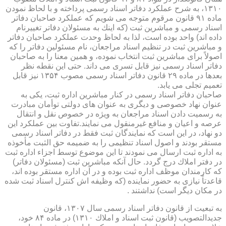
۱۳۱۰، به شرح عملكرد دفاتر اسناد رسمی پرداخته و با لحاظ نمودن
ماده ۹۱ قانون مرقوم متوجه می شویم كه عملكرد صاحبان دفاتر
اسناد رسمی و مباشرین ثبت (كه اینك به مسئولان دفاتر تغییرنام
داده اند) واحد بوده است، لذا به لحاظ وحدت عملكرد صاحبان دفاتر
و مباشرین ثبت در تنظیم اسناد مراجعان، نام مسئولین دفاتر را كه
اصولاً برای مباشرین ثبت انتخاب نموده، و همین معنا را به صاحبان
دفاتر اسناد رسمی نیز قابل تسری می داند. حتی این نقطه نظر
بعدها در ماده ۲۹ قانون دفاتر اسناد رسمی مصوب ۱۳۵۴ نیز قابل
تعمیم تجلی می یابد.
صاحبان دفاتر اسناد رسمی در كنار مباشرین اداره ثبت، یكی به
عنوان نهاد خصوصی و دیگری به عنوان های دولتی توأمان مبادرت
به رسمیت دادن اسناد مراجعان به ویژه در خصوص نقل و انتقال
عرصه و اعیان و منافع غیرمنقول می نمایند.تفاوت بین عملكرد این
دو نهاد، در این است كه نمایندگان ثبت فقط در دفاتر اسناد رسمی
مستقر بودند و اصول اسناد تنظیمی را به ضمیمه حق الثبت مأخوذه
به اداره ثبت ارسال می نمودند تا این موضوع توسط اجزاء اداره ثبت
در دفتر املاك درج گردد. حال آنكه مباشرین ثبت (مسئولان دفاتر)
كه كارمندان موظف اداره ثبت بوده و در آن اداره مستقر بوده اند،
قاعدتاً نیازی به حضور نماینده (كه وظیفه اش كنترل اسناد ثبت شده
در مكان دیگر است) نداشتند .
به تبعیت از قانون دفاتر اسناد رسمی سال ۱۳۰۷، قانون
جدیدالتصویب (قانون ثبت اسناد و املاك ۱۳۱۰) در ماده ۸۴ خود،