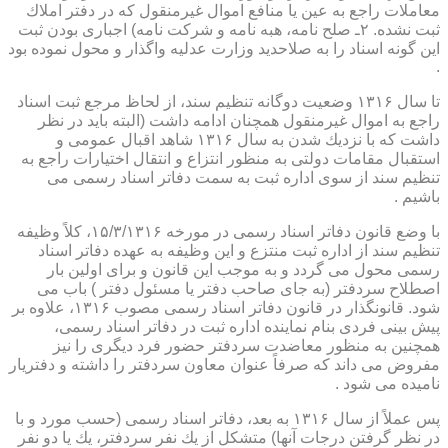
معاملات راجع به عین یا منافع اموال غیرمنقول كه در دفتر املاك
ثبت نشده. ۲ـ صلح نامه، هبه نامه و شركت نامه) اجباری بودن ثبت
این گونه اسناد را به صلاحدید وزارت عدلیه واگذار و محول نموده بود
.
تا سال ۱۳۱۶ وضعیت دوگانه تنظیم سند، از لحاظ مرجع ثبت اسناد
راجع به اموال غیرمنقول همچنان ادامه داشت (البته باید در نظر
داشت كه با نزدیك شدن به سال ۱۳۱۶ شاهد اقبال عمومی و
استقبال مقامات دولتی به منظور انتزاع و انتقال اختیارات راجع به
تنظیم سند از سوی اداره ثبت به سمت دفاتر اسناد رسمی می
باشیم .
با وضع قانون دفاتر اسناد رسمی در مورخه ۱۵/۳/۱۳۱۶، كلاً وظیفه
تنظیم سند از اداره ثبت منتزع و این وظیفه به عهده دفاتر اسناد
رسمی محول می گردد و به موجب این قانون و برای اولین بار
اصطلاح سردفتر (به جای صاحب دفتر یا مسئول دفتر ) باب می
شود. قانونگذار در قانون دفاتر اسناد رسمی مصوب ۱۳۱۶، علاوه بر
پیش بینی فردی بنام نماینده اداره ثبت در دفاتر اسناد رسمی،
همچنین به منظور معاضدت سردفتر حضور فرد دیگری را نیز
مفروض می داند كه صرفاً عنوان معاون سردفتر را داشته و دفتریار
نامیده می شود .
پس عملاً از سال ۱۳۱۶ به بعد، دفاتر اسناد رسمی (حسب مورد و با
در نظر گرفتن درجات آنها) متشكل از یك نفر سردفتر، یك یا دو نفر