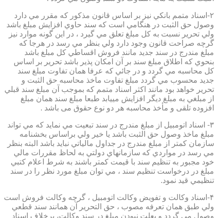
۲-اسناد متمم بانكي نيز بر اساس قانون مذكور كه مقرر مي دارد
وصول حق الثبت در هنگامي است كه سند حاوي افزايش مبلغ باشد
ولي تحرير نسبت به كل مبلغ تعلق مي گيرد ، در اين گونه موارد نيز
گرچه صراحت قانون وجود دارد ولي بنظر مي رسد در هرجا كه
مبلغ مندرج در سند جديد مانند فروش اقساطي كل مبلغ باشد
بنحوي كه اطلاق مبلغ سند بر آن امكان پذير باشد تحرير بر اساس
كل محاسبه مي گردد و در جائي كه عرفا همان تفاوت مبلغ سند
جديد محسوب مي گردد مبلغ تفاوت ماخذ محاسبه حق الثبت و
تحرير خواهد بود مانند اكثر اسناد متمم كه بموجب آن مبلغ سند قبلي
از مبلغي به مبلغ ديگر افزايش مييابد طبعا مبلغ سند همان مبلغ
افزوده تلقی و مأخذ محاسبه هر دو نوع حقوق می باشد .
۳- اسناد اتومبيل از مبلغ مندرج در سند تبعيت مي نمايد كه مي تواند
مبلغ ماخذ وصول حق الثبت باشد يا خير ولي براساس بخشنامه
سازمان كمتر از مبلغ مندرج در جداول مالياتي نبايد باشد البته بنظر
مي رسد در مواردي كه سازمانهاي دولتي به لحاظ مقررات مالي
خود مجبور به تنظيم سند با قيمت كمتر باشند به شرط اعلام كتبي
مبلغ در درخواست تنظيم سند ، مي توان مبلغ مورد نظر را در سند
تنظيمي قيد نمود.
۴-اسناد وكالت و تفويض وكالت اتومبيل ، گرچه وكالت فروش است
ولي طبق همان تعرفه مصوب ، حق التحرير آن همانند سند قطعي
وصول مي گردد و بعلت نبودن مبلغ در سند وكالت، برخلاف اسناد