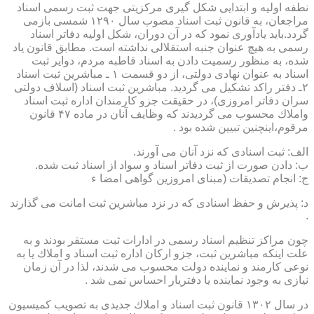
نطفه اولیه و ابتدایی شكل گیری مركزیتی جهت ثبت رسمی اسناد
مراجعان، به قانون ثبت اسناد مصوب سال ۱۲۹۰ شمسی بازمی
گردد.باید یادآوری نمود كه در آن دوران، شكل اولیه دفاتر اسناد
رسمی به هیچ عنوان جنبه استقلالی نداشته است. مطابق قانون یاد
شده، به منظور رسمیت دادن به اسناد قاطبه مردم، دوایر ثبت
اسناد به عنوان نهادی دولتی، از دو قسمت ۱ ـ مباشرین ثبت اسناد
۲ـ دفتر راكد تشكیل می گردید. مباشرین ثبت اسناد (اسلاف دولتی
سران دفاتر امروزی)، در حقیقت جزو كارمندان اداره ثبت اسناد
واملاك محسوب می گردیدند كه وظایف آنان در ماده ۴۷ قانون
مرقوم،اینچنین تبیین شده بود .
الف: ثبت اسنادی كه نزد آنان می آورند.
ب: دادن صورت از ثبت دفاتر اسناد و سواد از اسناد ثبت شده.
ج: انجام تصدیقات (مبنای امروزین گواهی امضا ء
د: پذیرش و حفظ اسنادی كه در نزد مباشرین ثبت امانت می گذارند
.
چون مراكز تنظیم اسناد رسمی در ادارات ثبت مستقر بودند و به
علت اینكه مباشرین ثبت، جزو اركان اداره ثبت اسناد و املاك یا به
نوعی كارمند و نماینده دولت محسوب می شدند، لذا در آن زمان
نیازی به وجود نماینده یا دفتریار احساس نمی شد .
در سال ۱۳۰۲ قانون ثبت اسناد و املاك جدیدی به تصویب كمیسیون