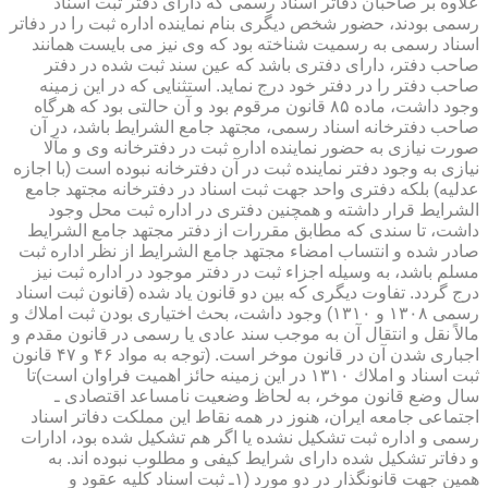
علاوه بر صاحبان دفاتر اسناد رسمی كه دارای دفتر ثبت اسناد
رسمی بودند، حضور شخص دیگری بنام نماینده اداره ثبت را در دفاتر
اسناد رسمی به رسمیت شناخته بود كه وی نیز می بایست همانند
صاحب دفتر، دارای دفتری باشد كه عین سند ثبت شده در دفتر
صاحب دفتر را در دفتر خود درج نماید. استثنایی كه در این زمینه
وجود داشت، ماده ۸۵ قانون مرقوم بود و آن حالتی بود كه هرگاه
صاحب دفترخانه اسناد رسمی، مجتهد جامع الشرایط باشد، در آن
صورت نیازی به حضور نماینده اداره ثبت در دفترخانه وی و مآلا
نیازی به وجود دفتر نماینده ثبت در آن دفترخانه نبوده است (با اجازه
عدلیه) بلكه دفتری واحد جهت ثبت اسناد در دفترخانه مجتهد جامع
الشرایط قرار داشته و همچنین دفتری در اداره ثبت محل وجود
داشت، تا سندی كه مطابق مقررات از دفتر مجتهد جامع الشرایط
صادر شده و انتساب امضاء مجتهد جامع الشرایط از نظر اداره ثبت
مسلم باشد، به وسیله اجزاء ثبت در دفتر موجود در اداره ثبت نیز
درج گردد. تفاوت دیگری كه بین دو قانون یاد شده (قانون ثبت اسناد
رسمی ۱۳۰۸ و ۱۳۱۰) وجود داشت، بحث اختیاری بودن ثبت املاك و
مالاً نقل و انتقال آن به موجب سند عادی یا رسمی در قانون مقدم و
اجباری شدن آن در قانون موخر است. (توجه به مواد ۴۶ و ۴۷ قانون
ثبت اسناد و املاك ۱۳۱۰ در این زمینه حائز اهمیت فراوان است)تا
سال وضع قانون موخر، به لحاظ وضعیت نامساعد اقتصادی ـ
اجتماعی جامعه ایران، هنوز در همه نقاط این مملكت دفاتر اسناد
رسمی و اداره ثبت تشكیل نشده یا اگر هم تشكیل شده بود، ادارات
و دفاتر تشكیل شده دارای شرایط كیفی و مطلوب نبوده اند. به
همین جهت قانونگذار در دو مورد (۱ـ ثبت اسناد كلیه عقود و