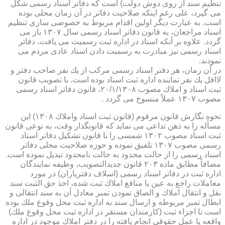
تنظیم سند از روی دوش دولت) است كه دفاتر اسناد رسمی شكل
می گیرد، علی رغم اینكه صلاحیت دفاتر در آن زمان محلی بوده
است. به عبارت دیگر اولین اقدام مربوط به خصوصی سازی تنظیم
اسناد مراجعان، به قانون دفاتر اسناد رسمی سال ۱۳۰۷ باز می
گردد. علاوه بر آنكه اسناد در اداره ثبت رسمیت می یافت، دفاتر
اسناد رسمی نیز مبادرت به رسمیت دادن اسناد عادی مردم می
نمودند.
در آن زمان، هر دفتر اسناد رسمی مركب از یك نفر صاحب دفتر و
لااقل یك نفر نماینده اداره ثبت اسناد بوده است. با تصویب قانون
ثبت اسناد و املاك مصوب ۲۰/۱/۱۳۰۸، قانون دفاتر اسناد رسمی
مصوب ۱۳۰۷ عملاً منسوخ می گردد .
نحوه نگارش قانون مرقوم (قانون ثبت اسناد واملاك ۱۳۰۸) این
مسأله را به ذهن تداعی می نماید كه قانونگذار وقت، به نوعی قانون
ثبت اسناد مصوب ۱۳۰۲ شمسی را با قانون تشكیل دفاتر اسناد
رسمی مصوب ۱۳۰۷ تلفیق نموده و حوزه صلاحیت محلی دفاتر
اسناد رسمی را از حالت محدود به حالت نامحدود تبدیل نموده است.
مضافاً مطابق ماده ۲۰۳ قانون جدیدالتصویب، وظیفه نمایندگان
اداره ثبت در دفاتر اسناد رسمی (اسلاف دفتریاران) در مورد
معاملات راجع به عین یا منافع املاك ثبت شده، اخذ حق الثبت سند
نقل و انتقال املاك و الصاق نمودن تمبر معادل آن به سند انتقالی و
ابطال تمبر مربوطه و ارسال سند به اداره ثبت محل وقوع ملك بوده
است تا اجزاء ثبت (كارمندان مستقر در اداره ثبت محل وقوع ملك)
واقعه یا عمل حقوقی انجام یافته را در دفتر املاك موجود در اداره