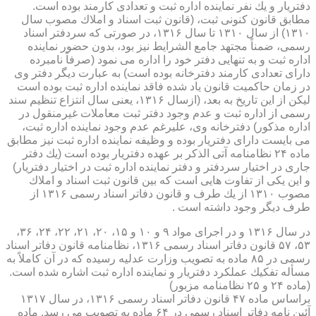
دفتریار و یك نفر نماینده اداره ثبت و تعدادی كارمند بوده است.
مطابق قانون كنونی ثبت، (قانون ثبت اسناد و املاك مصوب سال
۱۳۱۰) از سال ۱۳۱۰ تا سال ۱۳۱۶، در صورتی كه سردفتر اسناد
رسمی، ضمناً مجتهد جامع الشرایط نیز بود، بدون حضور نماینده
اداره ثبت و به تنهایی دفتر خود را اداره می نمود (صرفاً نامبرده
دارای تعدادی كارمند دفترخانه بوده است) به عبارت دیگر دفتر وی
در زمان حاكمیت قانون یاد شده فاقد نماینده اداره ثبت بوده است
لیكن از این تاریخ به بعد، (ازسال ۱۳۱۶، یعنی سال انتزاع تنظیم سند
رسمی از اداره ثبت و عدم وجود دفتر ثبت معاملات غیرمنقول در
اداره مذكور) دفترخانه وی، علیرغم عدم وجود نماینده اداره ثبت،
می بایست دارای دفتریار بوده و وظیفه نماینده اداره ثبت نیز مطابق
ماده ۲۴ نظامنامه آتی الذكر بر عهده دفتریار بوده است (یك دفتر
جاری در اختیار سردفتر و دفتر نماینده اداره ثبت در اختیار دفتریار)
و این یكی از تفاوت هایی است كه بین قانون ثبت اسناد و املاك
مصوب ۱۳۱۰ از یك طرف و قانون دفاتر اسناد رسمی ۱۳۱۶ از
طرف دیگر وجود داشته است .
در سال ۱۳۱۶ و در اجرای مواد ۹ و ۱۰ و ۱۵، ۲۰، ۲۱، ۲۲، ۲۴، ۳۶،
۵۳، ۵۷ قانون دفاتر اسناد رسمی ۱۳۱۶، نظامنامه قانون دفاتر اسناد
رسمی در ۸۵ ماده به تصویب وزارت عدلیه رسیده كه در آن كاملاً به
مسأله تفكیك عملكرد دفتریار و نماینده اداره ثبت اشاره شده است.
(ماده ۲۴ و ۲۵ نظامنامه مزبور)
براساس ماده ۴۷ قانون دفاتر اسناد رسمی ۱۳۱۶، در سال ۱۳۱۷
آئین نامه دفاتر اسناد رسمی در ۶۴ ماده به تصویب می رسد. ماده