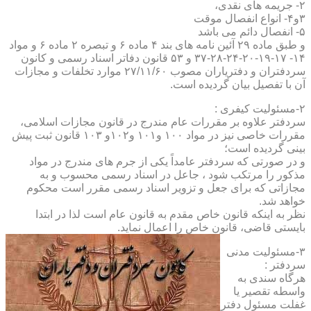
۲- جریمه های نقدی،
۳و۴- انواع انفصال موقت
۵- انفصال دائم می باشد
و طبق ماده ۲۹ آئین نامه های بند ۴ ماده ۶ و تبصره ۲ ماده ۶ و مواد
۱۴- ۱۷-۱۹-۲۰-۲۴-۲۸-۳۷ و ۵۳ قانون دفاتر اسناد رسمی و کانون
سردفتران و دفتریاران مصوب ۲۷/۱۱/۶۰ موارد تخلفات و مجازات
آن با تفصیل بیان گردیده است.
۲-مسئولیت کیفری :
سردفتر علاوه بر مقررات عام مندرج در قانون مجازات اسلامی،
مقررات خاصی نیز در مواد ۱۰۰ و۱۰۱ و۱۰۲و ۱۰۳ قانون ثبت پیش
بینی گردیده است؛
و در صورتی که سردفتر عامداً یکی از جرم های مندرج در مواد
مذکور را مرتکب شود ، جاعل در اسناد رسمی محسوب و به
مجازاتی که برای جعل و تزویر اسناد رسمی مقرر است محکوم
خواهد شد.
نظر به اینکه قانون خاص مقدم به قانون عام است لذا در ابتدا
بایستی قاضی، قانون خاص را اعمال نماید.
۳-مسئولیت مدنی
سردفتر :
هرگاه سندی به
واسطه تقصیر یا
غفلت مسئول دفتر