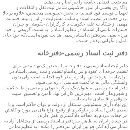
معاضدت قضایی جامعه را نیز انجام می دهند.
واگذاری بخشی از امور حاکمیتی شامل ثبت نقل و انتقالات و
تعهدات توسط قوه قضاییه به بخش خصوصی متخصص، علاوه بر بالا
بردن دقت در تنظیم اسناد و سلب مسئولیت در این زمینه، قسمت
مهمی از شکایات علیه حکومت یا کارگزاران حکومتی و جبران
خسارات ناشی از اشتباه در تنظیم اسناد را به سمت گروهی از خود
مردم یعنی سردفتران اسناد رسمی هدایت نموده است،که خود جای
تامل و نگرانی بوده و هست.
دفتر ثبت اسناد رسمی-دفترخانه
دفتر ثبت اسناد رسمی
یا دفترخانه یا محضر یک نهاد مدنی برای
تنظیم حرفه ای عقود و قراردادهاو تنظیم و ثبت رسمی اسناد در
ایران است.هرچند این نهاد زیر نظر قوه قضاییه است ولی بدون
وابستگی مالی به حاکمیت سیاسی اداره می شود.
دفتر اسناد رسمی به عنوان یک مرکز حقوقی و مدنی رابط حاکمیت
و شهروندان است، مهم ترین کار این نهاد تأمین و تضمین امنیت
حقوقی و اقتصادی جامعه است.
این نهاد دارای مسئولیتی مستقل از دولت و قوای حاکم است و با
تنظیم دقیق اسناد در جلوگیری از وقوع نزاع های بی مورد و کاهش
مراجعات مردم به محاکم دادگستری نقش دارند.
هر چند در ایران به ظاهر، سردفتری اسناد رسمی از مشاغل آزاد به
شمار می آید لکن قوانین ایران سردفتر را مکلف به تنظیم تمامی