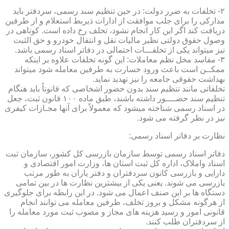
۲- تخلفات به ضرر دولت: در حین تنظیم سند رسمی، سردفتر باید
مدارکی را برای جلب موافقت از ادارات ذیربط استعلام و از طرفین
دریافت کند اگر این کار انجام نشود، تخلف رخ داده است. کوتاهی در
وصول حقوق دولتی نظیر مالیات نقل و انتقال خودرو و حق الثبت
نیز میتواند یکی از تخلفـــات احتمالی در دفاتر اسناد رسمی باشد.
۳- مفاسد مخل نظم معاملات: این گونه تخلفات علاوه بر اینکه
ممکــن است باعث ورود خسارت به طرفین معامله شود میتواند
بهداشت حقوقی جامعه را نیز تهدید نماید.
تخلفاتی مانند تنظیم سند بدون حضور اشخاصی که قانوناً باید هنگام
تنظیم سند حضــــور داشته باشند، طبق ماده ۱۰۰ قانون ثبت، جعل
در اسناد رسمی شناخته میشود که معمولاً برای آنها مجـازات کیفری
نیز در نظر گرفته می شود.
نظارت بر دفاتر اسناد رسمی:
دفاتر اسناد رسمی توسط سازمان بازرسی کل کشور، سازمان ثبت
اسناد واملاک، اداره کل ثبت استان ها، وزارت امور اقتصادی و
دارایی و بازرسی کانون سردفتران و دفتر یاران به طور مرتب
بازرسی می شوند. یعنی یکی از بیشترین نظارت ها در بین تمامی
دستگاه ها بر این صنف اعمال می شود. در این رابطه برای جلوگیری
از هرگونه مشکل و بروز تخلف، طرفین معامله می توانند انجام
قانونی امور و رسید هزینه های مجاز و مصوب ثبت مورد معامله را
از سردفتران طلب کنند.