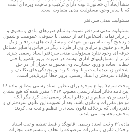
منشأ ایجاد آن «قانون» بوده دارای ترکیب و ماهیت ویژه ای است
که با سایر وجوه مسئولیت مدنی متفاوت است.
مسئولیت مدنی سردفتر
مسئولیت مدنی سردفتر نسبت به تمام ضررهای مادی و معنوی و
در برابر تمامی اشخاص اعم از حقیقی یا حقوقی، عمومیت و شمول
دارد.هیچ گونه تناسبی بین تعهدات و مسئولیت های سردفتر از یک
طرف و حقوق و مزایای وی از طرف دیگر در قیاس با سایر مشاغل
حرفه ای وجود ندارد!مسؤولیت مدنی سردفتر اسناد رسمی چیزی
فراتر از مسؤولیتهای اداری اوست.در صورت بروز تقصیر یا حتی
خطایی ساده و ورود خسارت، وی مجبور به جبران آن در حق
اشخاص زیاندیده است و با توجه کثرت و پیچیدگی های تکالیف و
وظایف سردفتران اسناد رسمی، بروز خطا گریزناپذیر است.
مبحث سوم): موانع موجود برای تنظیم اسناد رسمی مطابق ماده ۱۶
آیین نامه دفاتر اسناد رسمی مصوب ۱۳۱۷ مقرر شده که هیچ سندی
را نمی توان، تنظیم و در دفاتر اسناد رسمی ثبت کرد مگر آنکه
موافق مقررات و قانون باشد، بعد از تصویب این قانون سردفتران و
دفتریارانی که برخلاف قانون سندی را تنظیم و ثبت می کردند
متخلف محسوب می شدند.
ماده ۲۹ و ثبت اسناد رسمی: قانونگذار فقط تنظیم و ثبت اسناد
برخلاف قانون و مقررات موضوعه را تخلف و مستوجب مجازات