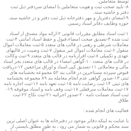
توسط متعاملین.
۸- تایید صحت ثبت و هویت متعاملین با امضای سردفتر ذیل ثبت
دفتر و حاشیه سند.
۹-امضای دفتریار و مهر دفترخانه ذیل ثبت دفتر و در حاشیه سند.
حوزه وظایف دفاتر اسناد رسمی
۱-ثبت اسناد مطابق مقررات قانونی ۲-ارائه مواد مصدق از اسناد
ثبت شده ۳-تصدیق صحت امضاء،قبول و حفظ اسناد امانتی ۴-ثبت
معاملات شرطی و رهنی در قالب های متعدد ۵-ثبت معاملات اموال
منقول ۶-ثبت معاملات اموال غیر منقول ۷-ثبت وصیت در قالبهای
عهدی و تکمیلی ۸-ثبت اقرارنامه در قالب های متعدد ۹-ثبت وکالت
در قالب های متعدد ۱۰-گواهی امضاء در قالب های متعدد بجز اسناد
مالی و معاملاتی ۱۱-تصدیق کپی اسناد و اوراق مراجعین ۱۲-دریافت
قبوض سپرده مستاجرین در قالب بند ۵۲ مجموعه بخشنامه های
ثبتی ۱۳-صدور گواهی عدم انجام معامله بند ۸۹ مجموعه بخشنامه
های ثبتی ۱۴-ثبت رضایت نامه ۱۵-ثبت تعهد نامه ۱۶-ثبت اجاره نامه
۱۷-ثبت معاملات سرقفلی ۱۸-ثبت وقف نامه و اسناد موقوفه ۱۹-
ثبت اسناد ضمانت نامه ۲۰-صدور اجرائیه ۲۱-ثبت نکاح ۲۲-ثبت
طلاق
فعالیت های انجام شده :
با عنایت به اینکه دفاتر موجود در دفترخانه ها به عنوان اصلی ترین
سند محکم و قانونی به شمار می رود ، به طور مطلق بایستی از