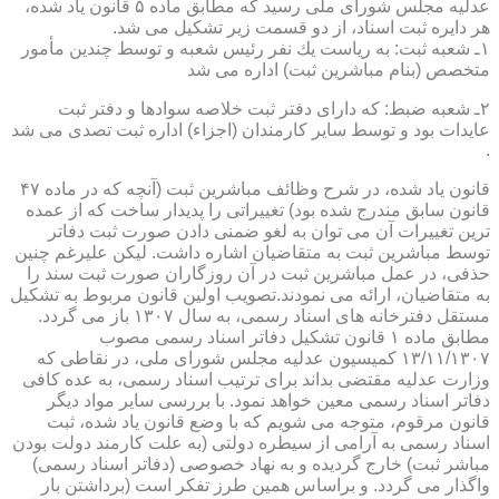
عدلیه مجلس شورای ملی رسید كه مطابق ماده ۵ قانون یاد شده،
هر دایره ثبت اسناد، از دو قسمت زیر تشكیل می شد.
۱ـ شعبه ثبت: به ریاست یك نفر رئیس شعبه و توسط چندین مأمور
متخصص (بنام مباشرین ثبت) اداره می شد
۲ـ شعبه ضبط: كه دارای دفتر ثبت خلاصه سوادها و دفتر ثبت
عایدات بود و توسط سایر كارمندان (اجزاء) اداره ثبت تصدی می شد
.
قانون یاد شده، در شرح وظائف مباشرین ثبت (آنچه كه در ماده ۴۷
قانون سابق مندرج شده بود) تغییراتی را پدیدار ساخت كه از عمده
ترین تغییرات آن می توان به لغو ضمنی دادن صورت ثبت دفاتر
توسط مباشرین ثبت به متقاضیان اشاره داشت. لیكن علیرغم چنین
حذفی، در عمل مباشرین ثبت در آن روزگاران صورت ثبت سند را
به متقاضیان، ارائه می نمودند.تصویب اولین قانون مربوط به تشكیل
مستقل دفترخانه های اسناد رسمی، به سال ۱۳۰۷ باز می گردد.
مطابق ماده ۱ قانون تشكیل دفاتر اسناد رسمی مصوب
۱۳/۱۱/۱۳۰۷ كمیسیون عدلیه مجلس شورای ملی، در نقاطی كه
وزارت عدلیه مقتضی بداند برای ترتیب اسناد رسمی، به عده كافی
دفاتر اسناد رسمی معین خواهد نمود. با بررسی سایر مواد دیگر
قانون مرقوم، متوجه می شویم كه با وضع قانون یاد شده، ثبت
اسناد رسمی به آرامی از سیطره دولتی (به علت كارمند دولت بودن
مباشر ثبت) خارج گردیده و به نهاد خصوصی (دفاتر اسناد رسمی)
واگذار می گردد. و براساس همین طرز تفكر است (برداشتن بار