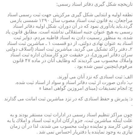
تاریخچه شكل گیری دفاتر اسناد رسمی:
نطفه اولیه و ابتدایی شكل گیری مركزیتی جهت ثبت رسمی اسناد
مراجعان، به قانون ثبت اسناد مصوب سال ۱۲۹۰ شمسی بازمی
گردد.باید یادآوری نمود كه در آن دوران، شكل اولیه دفاتر اسناد
رسمی به هیچ عنوان جنبه استقلالی نداشته است. مطابق قانون یاد
شده، به منظور رسمیت دادن به اسناد قاطبه مردم، دوایر ثبت
اسناد به عنوان نهادی دولتی، از دو قسمت ۱ ـ مباشرین ثبت اسناد
۲ـ دفتر راكد تشكیل می گردید. مباشرین ثبت اسناد (اسلاف دولتی
سران دفاتر امروزی)، در حقیقت جزو كارمندان اداره ثبت اسناد
واملاك محسوب می گردیدند كه وظایف آنان در ماده ۴۷ قانون
مرقوم،اینچنین تبیین شده بود .
الف: ثبت اسنادی كه نزد آنان می آورند.
ب: دادن صورت از ثبت دفاتر اسناد و سواد از اسناد ثبت شده.
ج: انجام تصدیقات (مبنای امروزین گواهی امضا ء
د: پذیرش و حفظ اسنادی كه در نزد مباشرین ثبت امانت می گذارند
.
چون مراكز تنظیم اسناد رسمی در ادارات ثبت مستقر بودند و به
علت اینكه مباشرین ثبت، جزو اركان اداره ثبت اسناد و املاك یا به
نوعی كارمند و نماینده دولت محسوب می شدند، لذا در آن زمان
نیازی به وجود نماینده یا دفتریار احساس نمی شد .