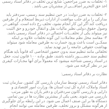
۱- تخلفات به ضرر مراجعین: شایع ترین تخلف در دفاتر اسناد رسمی
اخذ حق التحریر اضافـــی از مشتریان می باشد .
۲- تخلفات به ضرر دولت: در حین تنظیم سند رسمی، سردفتر باید
مدارکی را برای جلب موافقت از ادارات ذیربط استعلام و از طرفین
دریافت کند اگر این کار انجام نشود، تخلف رخ داده است. کوتاهی در
وصول حقوق دولتی نظیر مالیات نقل و انتقال خودرو و حق الثبت
نیز میتواند یکی از تخلفـــات احتمالی در دفاتر اسناد رسمی باشد.
۳- مفاسد مخل نظم معاملات: این گونه تخلفات علاوه بر اینکه
ممکــن است باعث ورود خسارت به طرفین معامله شود میتواند
بهداشت حقوقی جامعه را نیز تهدید نماید.
تخلفاتی مانند تنظیم سند بدون حضور اشخاصی که قانوناً باید هنگام
تنظیم سند حضــــور داشته باشند، طبق ماده ۱۰۰ قانون ثبت، جعل
در اسناد رسمی شناخته میشود که معمولاً برای آنها مجـازات کیفری
نیز در نظر گرفته می شود.
نظارت بر دفاتر اسناد رسمی:
دفاتر اسناد رسمی توسط سازمان بازرسی کل کشور، سازمان ثبت
اسناد واملاک، اداره کل ثبت استان ها، وزارت امور اقتصادی و
دارایی و بازرسی کانون سردفتران و دفتر یاران به طور مرتب
بازرسی می شوند. یعنی یکی از بیشترین نظارت ها در بین تمامی
دستگاه ها بر این صنف اعمال می شود. در این رابطه برای جلوگیری
از هرگونه مشکل و بروز تخلف، طرفین معامله می توانند انجام