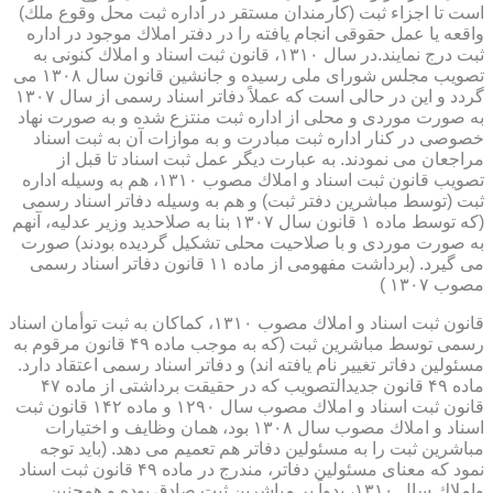
است تا اجزاء ثبت (كارمندان مستقر در اداره ثبت محل وقوع ملك)
واقعه یا عمل حقوقی انجام یافته را در دفتر املاك موجود در اداره
ثبت درج نمایند.در سال ۱۳۱۰، قانون ثبت اسناد و املاك كنونی به
تصویب مجلس شورای ملی رسیده و جانشین قانون سال ۱۳۰۸ می
گردد و این در حالی است كه عملاً دفاتر اسناد رسمی از سال ۱۳۰۷
به صورت موردی و محلی از اداره ثبت منتزع شده و به صورت نهاد
خصوصی در كنار اداره ثبت مبادرت و به موازات آن به ثبت اسناد
مراجعان می نمودند. به عبارت دیگر عمل ثبت اسناد تا قبل از
تصویب قانون ثبت اسناد و املاك مصوب ۱۳۱۰، هم به وسیله اداره
ثبت (توسط مباشرین دفتر ثبت) و هم به وسیله دفاتر اسناد رسمی
(كه توسط ماده ۱ قانون سال ۱۳۰۷ بنا به صلاحدید وزیر عدلیه، آنهم
به صورت موردی و با صلاحیت محلی تشكیل گردیده بودند) صورت
می گیرد. (برداشت مفهومی از ماده ۱۱ قانون دفاتر اسناد رسمی
مصوب ۱۳۰۷ )
قانون ثبت اسناد و املاك مصوب ۱۳۱۰، كماكان به ثبت توأمان اسناد
رسمی توسط مباشرین ثبت (كه به موجب ماده ۴۹ قانون مرقوم به
مسئولین دفاتر تغییر نام یافته اند) و دفاتر اسناد رسمی اعتقاد دارد.
ماده ۴۹ قانون جدیدالتصویب كه در حقیقت برداشتی از ماده ۴۷
قانون ثبت اسناد و املاك مصوب سال ۱۲۹۰ و ماده ۱۴۲ قانون ثبت
اسناد و املاك مصوب سال ۱۳۰۸ بود، همان وظایف و اختیارات
مباشرین ثبت را به مسئولین دفاتر هم تعمیم می دهد. (باید توجه
نمود كه معنای مسئولین دفاتر، مندرج در ماده ۴۹ قانون ثبت اسناد
واملاك سال ۱۳۱۰، بدواً بر مباشرین ثبت صادق بوده و همچنین