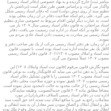
مباشر ثبت) خارج گردیده و به نهاد خصوصی (دفاتر اسناد رسمی)
واگذار می گردد. و براساس همین طرز تفكر است (برداشتن بار
تنظیم سند از روی دوش دولت) است كه دفاتر اسناد رسمی شكل
می گیرد، علی رغم اینكه صلاحیت دفاتر در آن زمان محلی بوده
است. به عبارت دیگر اولین اقدام مربوط به خصوصی سازی تنظیم
اسناد مراجعان، به قانون دفاتر اسناد رسمی سال ۱۳۰۷ باز می
گردد. علاوه بر آنكه اسناد در اداره ثبت رسمیت می یافت، دفاتر
اسناد رسمی نیز مبادرت به رسمیت دادن اسناد عادی مردم می
نمودند.
در آن زمان، هر دفتر اسناد رسمی مركب از یك نفر صاحب دفتر و
لااقل یك نفر نماینده اداره ثبت اسناد بوده است. با تصویب قانون
ثبت اسناد و املاك مصوب ۲۰/۱/۱۳۰۸، قانون دفاتر اسناد رسمی
مصوب ۱۳۰۷ عملاً منسوخ می گردد .
نحوه نگارش قانون مرقوم (قانون ثبت اسناد واملاك ۱۳۰۸) این
مسأله را به ذهن تداعی می نماید كه قانونگذار وقت، به نوعی قانون
ثبت اسناد مصوب ۱۳۰۲ شمسی را با قانون تشكیل دفاتر اسناد
رسمی مصوب ۱۳۰۷ تلفیق نموده و حوزه صلاحیت محلی دفاتر
اسناد رسمی را از حالت محدود به حالت نامحدود تبدیل نموده است.
مضافاً مطابق ماده ۲۰۳ قانون جدیدالتصویب، وظیفه نمایندگان
اداره ثبت در دفاتر اسناد رسمی (اسلاف دفتریاران) در مورد
معاملات راجع به عین یا منافع املاك ثبت شده، اخذ حق الثبت سند
نقل و انتقال املاك و الصاق نمودن تمبر معادل آن به سند انتقالی و
ابطال تمبر مربوطه و ارسال سند به اداره ثبت محل وقوع ملك بوده