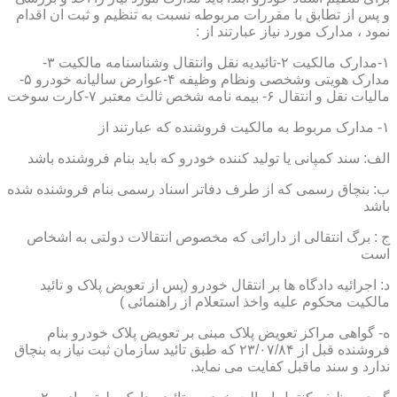
و پس از تطابق با مقررات مربوطه نسبت به تنظیم و ثبت ان اقدام
نمود ، مدارک مورد نیاز عبارتند از :
۱-مدارک مالکیت ۲-تائیدیه نقل وانتقال وشناسنامه مالکیت ۳-
مدارک هویتی وشخصی ونظام وظیفه ۴-عوارض سالیانه خودرو ۵-
مالیات نقل و انتقال ۶- بیمه نامه شخص ثالث معتبر ۷-کارت سوخت
۱- مدارک مربوط به مالکیت فروشنده که عبارتند از
الف: سند کمپانی یا تولید کننده خودرو که باید بنام فروشنده باشد
ب: بنچاق رسمی که از طرف دفاتر اسناد رسمی بنام فروشنده شده
باشد
ج : برگ انتقالی از دارائی که مخصوص انتقالات دولتی به اشخاص
است
د: اجرائیه دادگاه ها بر انتقال خودرو (پس از تعویض پلاک و تائید
مالکیت محکوم علیه واخذ استعلام از راهنمائی )
ه- گواهی مراکز تعویض پلاک مبنی بر تعویض پلاک خودرو بنام
فروشنده قبل از ۲۳/۰۷/۸۴ که طبق تائید سازمان ثبت نیاز به بنچاق
ندارد و سند ماقبل کفایت می نماید.