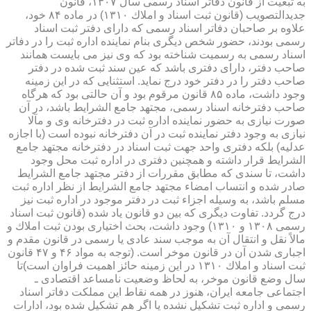
به تبعیت از قانون دفاتر اسناد رسمی سال ۱۳۰۷، قانون
جدیدالتصویب (قانون ثبت اسناد و املاك ۱۳۱۰) در ماده ۸۴ خود،
علاوه بر صاحبان دفاتر اسناد رسمی كه دارای دفتر ثبت اسناد
رسمی بودند، حضور شخص دیگری بنام نماینده اداره ثبت را در دفاتر
اسناد رسمی به رسمیت شناخته بود كه وی نیز می بایست همانند
صاحب دفتر، دارای دفتری باشد كه عین سند ثبت شده در دفتر
صاحب دفتر را در دفتر خود درج نماید. استثنایی كه در این زمینه
وجود داشت، ماده ۸۵ قانون مرقوم بود و آن حالتی بود كه هرگاه
صاحب دفترخانه اسناد رسمی، مجتهد جامع الشرایط باشد، در آن
صورت نیازی به حضور نماینده اداره ثبت در دفترخانه وی و مآلا
نیازی به وجود دفتر نماینده ثبت در آن دفترخانه نبوده است (با اجازه
عدلیه) بلكه دفتری واحد جهت ثبت اسناد در دفترخانه مجتهد جامع
الشرایط قرار داشته و همچنین دفتری در اداره ثبت محل وجود
داشت، تا سندی كه مطابق مقررات از دفتر مجتهد جامع الشرایط
صادر شده و انتساب امضاء مجتهد جامع الشرایط از نظر اداره ثبت
مسلم باشد، به وسیله اجزاء ثبت در دفتر موجود در اداره ثبت نیز
درج گردد. تفاوت دیگری كه بین دو قانون یاد شده (قانون ثبت اسناد
رسمی ۱۳۰۸ و ۱۳۱۰) وجود داشت، بحث اختیاری بودن ثبت املاك و
مالاً نقل و انتقال آن به موجب سند عادی یا رسمی در قانون مقدم و
اجباری شدن آن در قانون موخر است. (توجه به مواد ۴۶ و ۴۷ قانون
ثبت اسناد و املاك ۱۳۱۰ در این زمینه حائز اهمیت فراوان است)تا
سال وضع قانون موخر، به لحاظ وضعیت نامساعد اقتصادی ـ
اجتماعی جامعه ایران، هنوز در همه نقاط این مملكت دفاتر اسناد
رسمی و اداره ثبت تشكیل نشده یا اگر هم تشكیل شده بود، ادارات