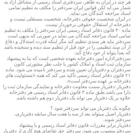
هر چند در ایران به ظاهر، سردفتری اسناد رسمی از مشاغل آزاد به
شمار می آید لکن قوانین ایران سردفتر را مکلف به تنظیم تمامی
اسناد مراجعه کنندگان می نماید.
در ایران شخصیت حقوقی دفترخانه، شخصیت مستقلی نیست و
دفترخانه از استقلال حقوقی برخوردار نیست.
ماده ۳۰ قانون دفاتر اسناد رسمی ایران سردفتر را مکلف به تنظیم
تمامی اسناد مراجعه کنندگان می نماید در صورتی که بدیهی است
سردفتر نباید هر سندی تنظیم کند مگر اینکه قدرت استدلال و دفاع
از آن سند تنظیمی را در خود قبل از تنظیم سند دیده و سنجیده باشد
که بعداً بتواند از خود دفاع کند.
سردفتر:اداره امور دفترخانه بعهده شخصی است که بنا به پیشنهاد
سازمان ثبت اسناد و املاک کشور با جلب نظر مشورتی کانون
سردفتران و دفتریاران تعیین شده و سردفتر نامیده می شود. ماده
۲۱ قانون دفاتر اسناد رسمی تأکید می کند که همه «مسئولیت های
دفترخانه بر عهده سردفتر است».
دفتریار :دفتریار سمت معاونت دفترخانه و نمایندگی سازمان ثبت را
دارا می باشد.طبق ماده ۳ قانون دفاتر اسناد رسمی هر دفترخانه
علاوه بر یک دفتریار می تواند یک دفتریار دوم هم داشته باشد.
چگونه یک دفتریار می تواند سردفتر شود ؟
دفتریار اصیل میتواند بعد از سه یا هفت سال سابقه دفتریاری،
سردفتر شوند.
دفتریار برابر مقررات قانون دفاتر اسناد رسمی و با پیشنهاد
سردفترمنصوب می شود. سردفتر حق تقاضای هیچ کاری از دفتریار