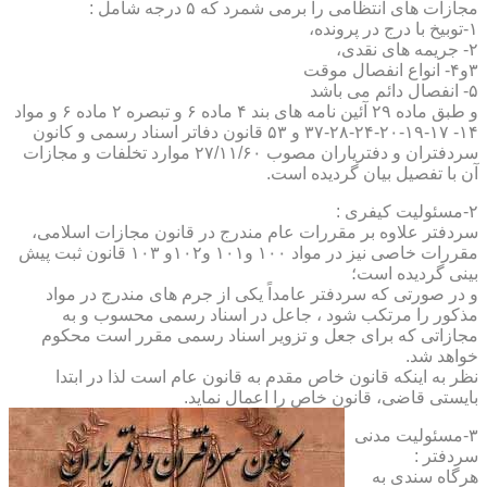
مجازات های انتظامی را برمی شمرد که ۵ درجه شامل :
۱-توبیخ با درج در پرونده،
۲- جریمه های نقدی،
۳و۴- انواع انفصال موقت
۵- انفصال دائم می باشد
و طبق ماده ۲۹ آئین نامه های بند ۴ ماده ۶ و تبصره ۲ ماده ۶ و مواد
۱۴- ۱۷-۱۹-۲۰-۲۴-۲۸-۳۷ و ۵۳ قانون دفاتر اسناد رسمی و کانون
سردفتران و دفتریاران مصوب ۲۷/۱۱/۶۰ موارد تخلفات و مجازات
آن با تفصیل بیان گردیده است.
۲-مسئولیت کیفری :
سردفتر علاوه بر مقررات عام مندرج در قانون مجازات اسلامی،
مقررات خاصی نیز در مواد ۱۰۰ و۱۰۱ و۱۰۲و ۱۰۳ قانون ثبت پیش
بینی گردیده است؛
و در صورتی که سردفتر عامداً یکی از جرم های مندرج در مواد
مذکور را مرتکب شود ، جاعل در اسناد رسمی محسوب و به
مجازاتی که برای جعل و تزویر اسناد رسمی مقرر است محکوم
خواهد شد.
نظر به اینکه قانون خاص مقدم به قانون عام است لذا در ابتدا
بایستی قاضی، قانون خاص را اعمال نماید.
۳-مسئولیت مدنی
سردفتر :
هرگاه سندی به