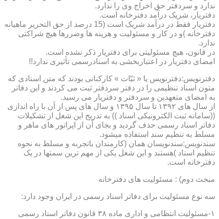
ندارد و سردفتر حق اخراج وی را ندارد.
دفتریار، شریک درآمد دفترخانه است.
دفتریار فقط در درآمد شریک است (15 درصد از حق التحریر ماهیانه
دفترخانه )و در کار و مسئولیت و هزینه ها وضررها هیچ شراکتی
ندارد.
در قانون، هیچ مسئولیتی برای دفتریار ذکر نشده است.
امضای دفتریار در اعتباربخشی به اسنادرسمی تأثیری ندارد!!
دفترنویس:دفترنویس یا « ثبّات » کارکنانی بودند که متن اسنادی که
متون اسناد تنظیمی را در دفتر سردفتر ثبت می کردند و این دفاتر
به امضای متعهدین و سردفتر و دفتریار می رسید.
از سال های ۱۳۹۲ تا سال ۱۳۹۵ و سال های پس از آن با راه اندازی
((سامانه ثبت الکترونیکی اسناد )) به تدریج این شغل از تشکیلات
دفاتر اسناد رسمی حذف گردید و بجای آن از اپراتور های ماهر و
مسلط به تنظیم سند استفاده میشود.
سندنویس:سندنویسان همان (کارمندان باتجربه و مسلط به نحوه
تنظیم اسناد )هستند و این شغل یکی از مهم ترین سمتها در یک
دفترخانه است.
مبحث دوم) : مسئولیت های دفترخانه
سه نوع مسئولیت برای دفاتر اسناد رسمی در ایران وجود دارد:
۱-مسئولیت انتظامی و اداری ماده ۳۸ قانون دفاتر اسناد رسمی