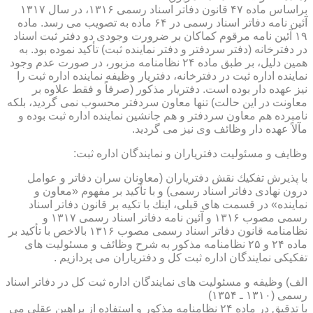
براساس ماده ۴۷ قانون دفاتر اسناد رسمی ۱۳۱۶، در سال ۱۳۱۷
آئین نامه دفاتر اسناد رسمی در ۶۴ ماده به تصویب می رسد. ماده
۱۹ آئین نامه مرقوم كماكان بر ضرورت وجودی دو دفتر ثبت اسناد
در دفترخانه (دفتر سردفتر و دفتر نماینده ثبت) تأكید نموده بود. به
همین دلیل، بر طبق ماده ۲۴ نظامنامه مزبور، در صورت عدم وجود
نماینده اداره ثبت در دفترخانه، دفتریار وظیفه نماینده اداره ثبت را
نیز عهده دار بوده است. دفتریار مذكور (صرفاً و فقط علاوه بر
معاونت در این حالت) تنها معاون سردفتر محسوب نمی گردید، بلكه
نامبرده هم معاون سردفتر و هم جانشین نماینده اداره ثبت بوده و
مآلاً عهده دار وظائف وی نیز می گردید.
وظایف و مسئولیت دفتریاران و نمایندگان اداره ثبت:
با پذیرش تفكیك نقش دفتریاران (معاونان سران دفاتر و عوامل
درون نهادی دفاتر اسناد رسمی) و با تأكید بر مفهوم «معاون و
نماینده» در قسمت های قبلی، اینك با تكیه بر قانون دفاتر اسناد
رسمی مصوب ۱۳۱۶ و آئین نامه دفاتر اسناد رسمی ۱۳۱۷ و
نظامنامه قانون دفاتر اسناد رسمی مصوب ۱۳۱۶ بالاخص با تأكید بر
ماده ۲۴ و ۲۵ نظامنامه مذكور به شرح وظائف و مسئولیت های
تفكیكی نمایندگان اداره ثبت كل و دفتریاران می پردازیم .
الف) وظیفه و مسئولیت های نمایندگان اداره ثبت كل در دفاتر اسناد
رسمی (۱۳۱۰ ـ ۱۳۵۴)
با تدقیق در ماده ۲۴ نظامنامه مذكور و استفاده از براهین عقلی می