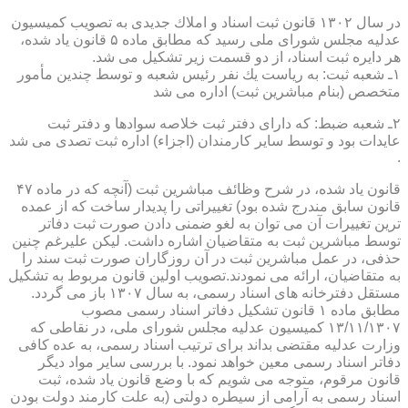
در سال ۱۳۰۲ قانون ثبت اسناد و املاك جدیدی به تصویب كمیسیون
عدلیه مجلس شورای ملی رسید كه مطابق ماده ۵ قانون یاد شده،
هر دایره ثبت اسناد، از دو قسمت زیر تشكیل می شد.
۱ـ شعبه ثبت: به ریاست یك نفر رئیس شعبه و توسط چندین مأمور
متخصص (بنام مباشرین ثبت) اداره می شد
۲ـ شعبه ضبط: كه دارای دفتر ثبت خلاصه سوادها و دفتر ثبت
عایدات بود و توسط سایر كارمندان (اجزاء) اداره ثبت تصدی می شد
.
قانون یاد شده، در شرح وظائف مباشرین ثبت (آنچه كه در ماده ۴۷
قانون سابق مندرج شده بود) تغییراتی را پدیدار ساخت كه از عمده
ترین تغییرات آن می توان به لغو ضمنی دادن صورت ثبت دفاتر
توسط مباشرین ثبت به متقاضیان اشاره داشت. لیكن علیرغم چنین
حذفی، در عمل مباشرین ثبت در آن روزگاران صورت ثبت سند را
به متقاضیان، ارائه می نمودند.تصویب اولین قانون مربوط به تشكیل
مستقل دفترخانه های اسناد رسمی، به سال ۱۳۰۷ باز می گردد.
مطابق ماده ۱ قانون تشكیل دفاتر اسناد رسمی مصوب
۱۳/۱۱/۱۳۰۷ كمیسیون عدلیه مجلس شورای ملی، در نقاطی كه
وزارت عدلیه مقتضی بداند برای ترتیب اسناد رسمی، به عده كافی
دفاتر اسناد رسمی معین خواهد نمود. با بررسی سایر مواد دیگر
قانون مرقوم، متوجه می شویم كه با وضع قانون یاد شده، ثبت
اسناد رسمی به آرامی از سیطره دولتی (به علت كارمند دولت بودن