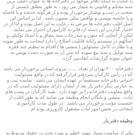
با عنایت به اینکه دفاتر موجود در دفترخانه ها به عنوان اصلی ترین
سند محکم و قانونی به شمار می رود ، به طور مطلق بایستی از
صحت در ثبت و نوشتار برخوردار بوده و از هرگونه خدشه و یا فاصله
و یا حاشیه نویسی و نواقص مثلی مصون باشد . لذا بر اساس این
اصل اغلب دفترخانه ها مرعی به رعایت به این اصل بوده و لذا از در
اختیار گذاردن این دسته ازدفاتر به کارآموزان احتراز می نمایند .
لیکن از آنجایی که متون و مندرجات سند بنچاق و یا اسناد توکیلی و
امثالهم در سیستم رایانه قابلیت اصلاح را دارد اینجانب به طور نمونه
و با نظارت کامل مسئولین ( منشی ها ) اقدام به تنظیم چند فقره
سند توکیل و سند بیع نموده که متن آن به صورت دست نویس به
عنوان نمونه گزارشات ایفادمی گردد .
دفترخانه ۲۰۰ تهران از تعداد ........ نیروی انسانی برخوردار می باشد
که در رأس کارکنان سردفتر قرارگرفته که در واقع مسئولیت
اجرایی دفترخانه مستقیماً بر عهده ایشان می باشد . نماینده ثبت و
به عبارتی دیگر دفتر یار بعد از ایشان دارای مسئولیت است که در
واقع معاونت دفترخانه را بر عهده دارد . بقیه کارکنان در پست های
ثبات ، منشی و بایگان انجام وظیفه می نمایند که به طور اغلب از
جنسیت مؤنث برخوردار می باشند . در طول مدت کارآموزی
اینجانب در بخش امور ثبات مشغول کارورزی بوده ام .
وظیفه دفتر یار
یكی از مناصب بسیار مهم، خطیر و مورد بحث در حقوق مربوط به