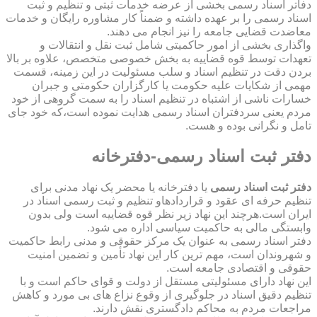
دفاتر اسناد رسمی بخشی از عرضه خدمات ثبتی و تنظیم و ثبت
اسناد رسمی را بر عهده داشته و ضمناً کار مشاوره رایگان و خدمات
معاضدت قضایی جامعه را نیز انجام می دهند.
واگذاری بخشی از امور حاکمیتی شامل ثبت نقل و انتقالات و
تعهدات توسط قوه قضاییه به بخش خصوصی متخصص، علاوه بر بالا
بردن دقت در تنظیم اسناد و سلب مسئولیت در این زمینه، قسمت
مهمی از شکایات علیه حکومت یا کارگزاران حکومتی و جبران
خسارات ناشی از اشتباه در تنظیم اسناد را به سمت گروهی از خود
مردم یعنی سردفتران اسناد رسمی هدایت نموده است،که خود جای
تامل و نگرانی بوده و هست.
دفتر ثبت اسناد رسمی-دفترخانه
دفتر ثبت اسناد رسمی
یا دفترخانه یا محضر یک نهاد مدنی برای
تنظیم حرفه ای عقود و قراردادهاو تنظیم و ثبت رسمی اسناد در
ایران است.هرچند این نهاد زیر نظر قوه قضاییه است ولی بدون
وابستگی مالی به حاکمیت سیاسی اداره می شود.
دفتر اسناد رسمی به عنوان یک مرکز حقوقی و مدنی رابط حاکمیت
و شهروندان است، مهم ترین کار این نهاد تأمین و تضمین امنیت
حقوقی و اقتصادی جامعه است.
این نهاد دارای مسئولیتی مستقل از دولت و قوای حاکم است و با
تنظیم دقیق اسناد در جلوگیری از وقوع نزاع های بی مورد و کاهش
مراجعات مردم به محاکم دادگستری نقش دارند.