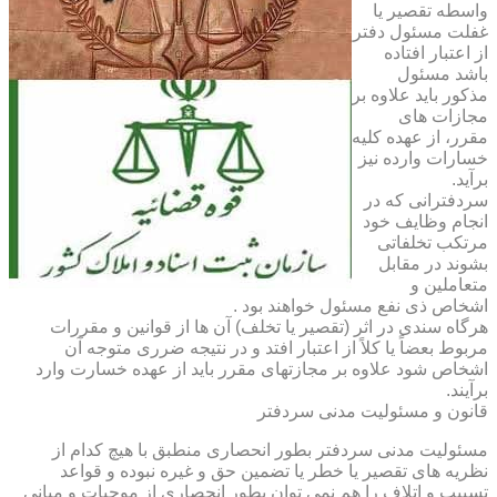
واسطه تقصیر یا
غفلت مسئول دفتر
از اعتبار افتاده
باشد مسئول
مذکور باید علاوه بر
مجازات های
مقرر، از عهده کلیه
خسارات وارده نیز
برآید.
سردفترانی که در
انجام وظایف خود
مرتکب تخلفاتی
بشوند در مقابل
متعاملین و
اشخاص ذی نفع مسئول خواهند بود .
هرگاه سندی در اثر (تقصیر یا تخلف) آن ها از قوانین و مقررات
مربوط بعضاً یا کلاً از اعتبار افتد و در نتیجه ضرری متوجه آن
اشخاص شود علاوه بر مجازتهای مقرر باید از عهده خسارت وارد
برآیند.
قانون و مسئولیت مدنی سردفتر
مسئولیت مدنی سردفتر بطور انحصاری منطبق با هیچ کدام از
نظریه های تقصیر یا خطر یا تضمین حق و غیره نبوده و قواعد
تسبیب و اتلاف را هم نمی توان بطور انحصاری از موجبات و مبانی