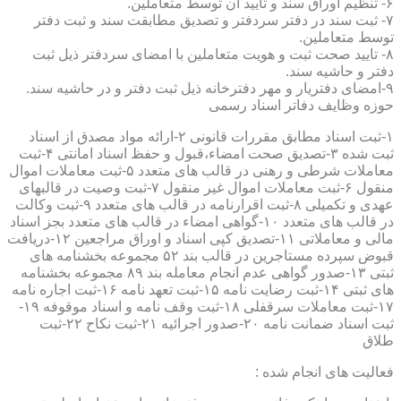
۶- تنظیم اوراق سند و تایید آن توسط متعاملین.
۷- ثبت سند در دفتر سردفتر و تصدیق مطابقت سند و ثبت دفتر
توسط متعاملین.
۸- تایید صحت ثبت و هویت متعاملین با امضای سردفتر ذیل ثبت
دفتر و حاشیه سند.
۹-امضای دفتریار و مهر دفترخانه ذیل ثبت دفتر و در حاشیه سند.
حوزه وظایف دفاتر اسناد رسمی
۱-ثبت اسناد مطابق مقررات قانونی ۲-ارائه مواد مصدق از اسناد
ثبت شده ۳-تصدیق صحت امضاء،قبول و حفظ اسناد امانتی ۴-ثبت
معاملات شرطی و رهنی در قالب های متعدد ۵-ثبت معاملات اموال
منقول ۶-ثبت معاملات اموال غیر منقول ۷-ثبت وصیت در قالبهای
عهدی و تکمیلی ۸-ثبت اقرارنامه در قالب های متعدد ۹-ثبت وکالت
در قالب های متعدد ۱۰-گواهی امضاء در قالب های متعدد بجز اسناد
مالی و معاملاتی ۱۱-تصدیق کپی اسناد و اوراق مراجعین ۱۲-دریافت
قبوض سپرده مستاجرین در قالب بند ۵۲ مجموعه بخشنامه های
ثبتی ۱۳-صدور گواهی عدم انجام معامله بند ۸۹ مجموعه بخشنامه
های ثبتی ۱۴-ثبت رضایت نامه ۱۵-ثبت تعهد نامه ۱۶-ثبت اجاره نامه
۱۷-ثبت معاملات سرقفلی ۱۸-ثبت وقف نامه و اسناد موقوفه ۱۹-
ثبت اسناد ضمانت نامه ۲۰-صدور اجرائیه ۲۱-ثبت نکاح ۲۲-ثبت
طلاق
فعالیت های انجام شده :