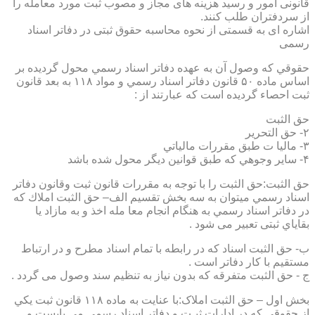
قانونی امور و رسید هزینه های مجاز و مصوب ثبت مورد معامله را
از سردفتران طلب کنند.
اشاره ای به قسمتی از نحوه محاسبه حقوق ثبتی در دفاتر اسناد
رسمی
حقوقي كه وصول آن به عهده دفاتر اسناد رسمي محول گرديده بر
اساس ماده ۵۰ قانون دفاتر اسناد رسمي و مواد ۱۱۸ به بعد قانون
ثبت احصاء گرديده است كه عبارتند از :
حق الثبت
۲- حق التحرير
۳- ماليا ت طبق مقررات مالياتي
۴- ساير وجوهي كه طبق قوانين ديگر محول شده باشد
حق الثبت:حق الثبت را با توجه به مقررات قانون ثبت وقانون دفاتر
اسناد رسمي ميتوان به سه بخش تقسيم الف– حق الثبت املاك كه
در دفاتر اسناد رسمي به هنگام انجام معا مله اخذ و به مازاد يا
بقاياي ثبتی تعبیر می شود .
ب- حق الثبت اسناد كه در رابطه با تمام اسناد مطرح و در ارتباط
مستقيم با كار دفاتر است .
ج - حق الثبت متفرقه كه بدون نياز به تنظیم سند وصول می گردد .
بخش اول – حق الثبت املاک:با عنايت به ماده ۱۱۸ قانون ثبت يكي
از حقوقي كه در ادارات ثبـت و دفاتر اسناد رسمي مي بايست و