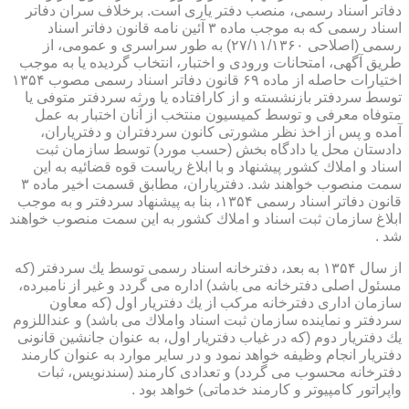
دفاتر اسناد رسمی، منصب دفتر یاری است. برخلاف سران دفاتر
اسناد رسمی كه به موجب ماده ۳ آئین نامه قانون دفاتر اسناد
رسمی (اصلاحی ۲۷/۱۱/۱۳۶۰) به طور سراسری و عمومی، از
طریق آگهی، امتحانات ورودی و اختبار، انتخاب گردیده یا به موجب
اختیارات حاصله از ماده ۶۹ قانون دفاتر اسناد رسمی مصوب ۱۳۵۴
توسط سردفتر بازنشسته و از كارافتاده یا ورثه سردفتر متوفی یا
متوفاه معرفی و توسط كمیسیون منتخب از آنان اختبار به عمل
آمده و پس از اخذ نظر مشورتی كانون سردفتران و دفتریاران،
دادستان محل یا دادگاه بخش (حسب مورد) توسط سازمان ثبت
اسناد و املاك كشور پیشنهاد و با ابلاغ ریاست قوه قضائیه به این
سمت منصوب خواهند شد. دفتریاران، مطابق قسمت اخیر ماده ۳
قانون دفاتر اسناد رسمی ۱۳۵۴، بنا به پیشنهاد سردفتر و به موجب
ابلاغ سازمان ثبت اسناد و املاك كشور به این سمت منصوب خواهند
شد .
از سال ۱۳۵۴ به بعد، دفترخانه اسناد رسمی توسط یك سردفتر (كه
مسئول اصلی دفترخانه می باشد) اداره می گردد و غیر از نامبرده،
سازمان اداری دفترخانه مركب از یك دفتریار اول (كه معاون
سردفتر و نماینده سازمان ثبت اسناد واملاك می باشد) و عنداللزوم
یك دفتریار دوم (كه در غیاب دفتریار اول، به عنوان جانشین قانونی
دفتریار انجام وظیفه خواهد نمود و در سایر موارد به عنوان كارمند
دفترخانه محسوب می گردد) و تعدادی كارمند (سندنویس، ثبات
واپراتور كامپیوتر و كارمند خدماتی) خواهد بود .