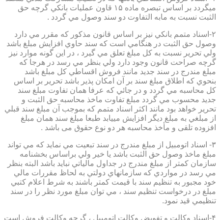
ميگردد بر اساس تبصره ماده ۱۵ قاون عمليات بانكي گرچه حق
الثبت نسبت به مابه التفاوت دو سند وصول مي گردد .
۲-اسناد متمم بانكي نيز بر اساس قانون مذكور كه مقرر مي دارد
وصول حق الثبت در هنگامي است كه سند حاوي افزايش مبلغ باشد
ولي تحرير نسبت به كل مبلغ تعلق مي گيرد ، در اين گونه موارد نيز
گرچه صراحت قانون وجود دارد ولي بنظر مي رسد در هرجا كه
مبلغ مندرج در سند جديد مانند فروش اقساطي كل مبلغ باشد
بنحوي كه اطلاق مبلغ سند بر آن امكان پذير باشد تحرير بر اساس
كل محاسبه مي گردد و در جائي كه عرفا همان تفاوت مبلغ سند
جديد محسوب مي گردد مبلغ تفاوت ماخذ محاسبه حق الثبت و
تحرير خواهد بود مانند اكثر اسناد متمم كه بموجب آن مبلغ سند قبلي
از مبلغي به مبلغ ديگر افزايش مييابد طبعا مبلغ سند همان مبلغ
افزوده تلقی و مأخذ محاسبه هر دو نوع حقوق می باشد .
۳- اسناد اتومبيل از مبلغ مندرج در سند تبعيت مي نمايد كه مي تواند
مبلغ ماخذ وصول حق الثبت باشد يا خير ولي براساس بخشنامه
سازمان كمتر از مبلغ مندرج در جداول مالياتي نبايد باشد البته بنظر
مي رسد در مواردي كه سازمانهاي دولتي به لحاظ مقررات مالي
خود مجبور به تنظيم سند با قيمت كمتر باشند به شرط اعلام كتبي
مبلغ در درخواست تنظيم سند ، مي توان مبلغ مورد نظر را در سند
تنظيمي قيد نمود.
۴-اسناد وكالت و تفويض وكالت اتومبيل ، گرچه وكالت فروش است