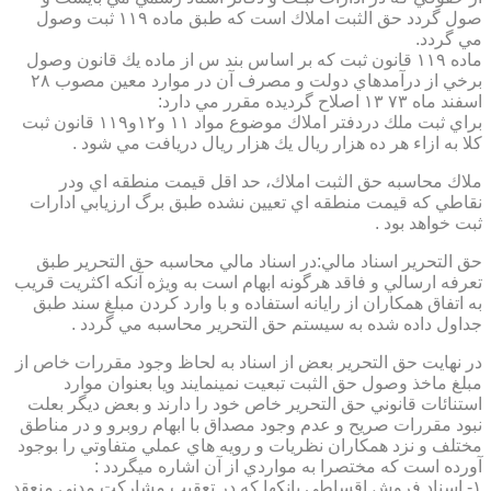
صول گردد حق الثبت املاك است كه طبق ماده ۱۱۹ ثبت وصول
مي گردد.
ماده ۱۱۹ قانون ثبت كه بر اساس بند س از ماده يك قانون وصول
برخي از درآمدهاي دولت و مصرف آن در موارد معين مصوب ۲۸
اسفند ماه ۷۳ ۱۳ اصلاح گرديده مقرر مي دارد:
براي ثبت ملك دردفتر املاك موضوع مواد ۱۱ و۱۲و۱۱۹ قانون ثبت
كلا به ازاء هر ده هزار ريال يك هزار ريال دريافت مي شود .
ملاك محاسبه حق الثبت املاك، حد اقل قيمت منطقه اي ودر
نقاطي كه قيمت منطقه اي تعيين نشده طبق برگ ارزيابي ادارات
ثبت خواهد بود .
حق التحرير اسناد مالي:در اسناد مالي محاسبه حق التحرير طبق
تعرفه ارسالي و فاقد هرگونه ابهام است به ويژه آنكه اكثريت قريب
به اتفاق همكاران از رايانه استفاده و با وارد كردن مبلغ سند طبق
جداول داده شده به سيستم حق التحرير محاسبه مي گردد .
در نهايت حق التحرير بعض از اسناد به لحاظ وجود مقررات خاص از
مبلغ ماخذ وصول حق الثبت تبعيت نمينمايند ويا بعنوان موارد
استنائات قانوني حق التحرير خاص خود را دارند و بعض ديگر بعلت
نبود مقررات صريح و عدم وجود مصداق با ابهام روبرو و در مناطق
مختلف و نزد همكاران نظريات و رويه هاي عملي متفاوتي را بوجود
آورده است كه مختصرا به مواردي از آن اشاره ميگردد :
۱- اسناد فروش اقساطي بانكها كه در تعقيب مشاركت مدني منعقد