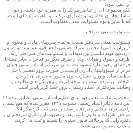
آن تلقی نمود؛
بلکه مجموعه ای از عناصر هر یک را به همراه خود داشته و چون
منشأ ایجاد آن «قانون» بوده دارای ترکیب و ماهیت ویژه ای است
که با سایر وجوه مسئولیت مدنی متفاوت است.
مسئولیت مدنی سردفتر
مسئولیت مدنی سردفتر نسبت به تمام ضررهای مادی و معنوی و
در برابر تمامی اشخاص اعم از حقیقی یا حقوقی، عمومیت و شمول
دارد.هیچ گونه تناسبی بین تعهدات و مسئولیت های سردفتر از یک
طرف و حقوق و مزایای وی از طرف دیگر در قیاس با سایر مشاغل
حرفه ای وجود ندارد!مسؤولیت مدنی سردفتر اسناد رسمی چیزی
فراتر از مسؤولیتهای اداری اوست.در صورت بروز تقصیر یا حتی
خطایی ساده و ورود خسارت، وی مجبور به جبران آن در حق
اشخاص زیاندیده است و با توجه کثرت و پیچیدگی های تکالیف و
وظایف سردفتران اسناد رسمی، بروز خطا گریزناپذیر است.
مبحث سوم): موانع موجود برای تنظیم اسناد رسمی مطابق ماده ۱۶
آیین نامه دفاتر اسناد رسمی مصوب ۱۳۱۷ مقرر شده که هیچ سندی
را نمی توان، تنظیم و در دفاتر اسناد رسمی ثبت کرد مگر آنکه
موافق مقررات و قانون باشد، بعد از تصویب این قانون سردفتران و
دفتریارانی که برخلاف قانون سندی را تنظیم و ثبت می کردند
متخلف محسوب می شدند.