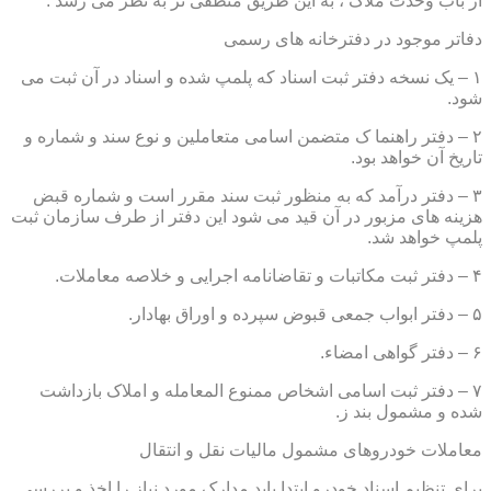
از باب وحدت ملاک ، به این طریق منطقی تر به نظر می رسد .
دفاتر موجود در دفترخانه های رسمی
۱ – یک نسخه دفتر ثبت اسناد که پلمپ شده و اسناد در آن ثبت می
شود.
۲ – دفتر راهنما ک متضمن اسامی متعاملین و نوع سند و شماره و
تاریخ آن خواهد بود.
۳ – دفتر درآمد که به منظور ثبت سند مقرر است و شماره قبض
هزینه های مزبور در آن قید می شود این دفتر از طرف سازمان ثبت
پلمپ خواهد شد.
۴ – دفتر ثبت مکاتبات و تقاضانامه اجرایی و خلاصه معاملات.
۵ – دفتر ابواب جمعی قبوض سپرده و اوراق بهادار.
۶ – دفتر گواهی امضاء.
۷ – دفتر ثبت اسامی اشخاص ممنوع المعامله و املاک بازداشت
شده و مشمول بند ز.
معاملات خودروهای مشمول مالیات نقل و انتقال
برای تنظیم اسناد خودرو ابتدا باید مدارک مورد نیاز را اخذ و بررسی