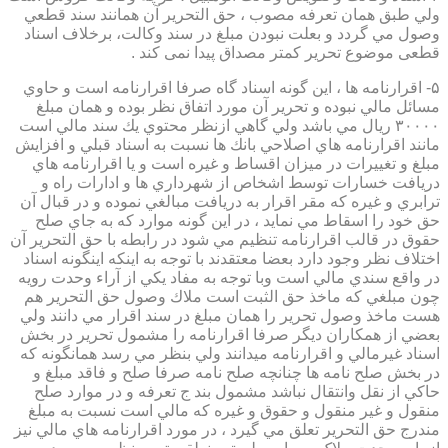
ولي طبق همان تعرفه مصوب ، حق التحرير آن همانند سند قطعي
وصول مي گردد و بعلت نبودن مبلغ در سند وكالت، برخلاف اسناد
قطعی موضوع تحریر کمتر مصداق پیدا نمی کند .
۵- اقرارنامه ها ، اين گونه اسناد گاه صرفا اقرارنامه است و حاوي
مسائل مالي نبوده و تحرير آن مورد اتفاق نظر بوده و همان مبلغ
۳۰۰۰۰ ريال مي باشد ولي گاهي ازنظر محتوي يك سند مالي است
مانند اقرارنامه هاي اصلاحي بانك ها نسبت به اسناد قبلي و افزايش
مبلغ و تغييرات در ميزان اقساط و غيره است و يا اقرارنامه هاي
دريافت خسارات توسط اشخاص از شهرداري ها و ادارات راه و
ترابري و غيره كه مقر اقرار به دريافت مبالغي نموده و در قبال آن
حق خود را اسقاط مي نمايد ، در اين گونه موارد كه به جاي صلح
حقوق در قالب اقرارنامه تنظيم مي شود در رابطه با حق التحرير آن
اختلاف نظر وجود دارد بعضا معتقدند با توجه به اينكه اينگونه اسناد
در واقع سندي مالي است وبا توجه به مفاد يكي از آراء وحدت رويه
چون مبلغي كه ماخذ حق الثبت است ملاك وصول حق التحرير هم
هست ماخذ وصول تحرير را همان مبلغ در سند اقرار مي دانند ولي
بعضي از همكاران ديگر صرفا اقرارنامه را مشمول تحرير در بخش
اسناد غيرمالي و اقرارنامه ميدانند ولي بنظر مي رسد همانگونه كه
در بخش صلح نامه ها چنانچه صلح نامه صرفا صلح و فاقد مبلغ و
حاكي از نقل وانتقال نباشد مشمول بند ج تعرفه و در موارد صلح
منقول و غير منقول و حقوق و غيره كه مالي است نسبت به مبلغ
مندرج حق التحرير تعلق مي گيرد ، در مورد اقرارنامه هاي مالي نيز