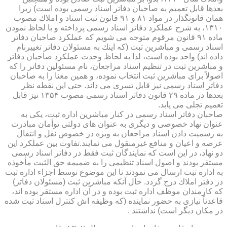
بعدها قابل تعمیم به صاحبان دفاتر اسناد رسمی بوده است) زیرا
همان قانونگذار در مواد ۸۱ و ۹۱ قانون ثبت اسناد و املاك مصوب
۱۳۱۰، به شرح عملكرد دفاتر اسناد رسمی پرداخته و با لحاظ نمودن
ماده ۹۱ قانون مرقوم متوجه می شویم كه عملكرد صاحبان دفاتر
اسناد رسمی و مباشرین ثبت (كه اینك به مسئولان دفاتر تغییرنام
داده اند) واحد بوده است، لذا به لحاظ وحدت عملكرد صاحبان دفاتر
و مباشرین ثبت در تنظیم اسناد مراجعان، نام مسئولین دفاتر را كه
اصولاً برای مباشرین ثبت انتخاب نموده، و همین معنا را به صاحبان
دفاتر اسناد رسمی نیز قابل تسری می داند. حتی این نقطه نظر
بعدها در ماده ۲۹ قانون دفاتر اسناد رسمی مصوب ۱۳۵۴ نیز قابل
تعمیم تجلی می یابد.
صاحبان دفاتر اسناد رسمی در كنار مباشرین اداره ثبت، یكی به
عنوان نهاد خصوصی و دیگری به عنوان های دولتی توأمان مبادرت
به رسمیت دادن اسناد مراجعان به ویژه در خصوص نقل و انتقال
عرصه و اعیان و منافع غیرمنقول می نمایند.تفاوت بین عملكرد این
دو نهاد، در این است كه نمایندگان ثبت فقط در دفاتر اسناد رسمی
مستقر بودند و اصول اسناد تنظیمی را به ضمیمه حق الثبت مأخوذه
به اداره ثبت ارسال می نمودند تا این موضوع توسط اجزاء اداره ثبت
در دفتر املاك درج گردد. حال آنكه مباشرین ثبت (مسئولان دفاتر)
كه كارمندان موظف اداره ثبت بوده و در آن اداره مستقر بوده اند،
قاعدتاً نیازی به حضور نماینده (كه وظیفه اش كنترل اسناد ثبت شده
در مكان دیگر است) نداشتند .