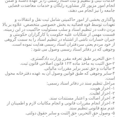
خدمات ثبتی و تنظیم و ثبت اسناد رسمی را بر عهده داشته و ضمن
انجام امور مزبور کار مشاوره رایگان و خدمات معاضدت قضایی
جامعه را نیز انجام می دهند،
واگذاری بخشی از امور حاکمیتی شامل ثبت نقل و انتقالات و
تعهدات توسط قوه قضائیه به بخش خصوصی متخصص، علاوه بر بالا
بردن دقت در تنظیم اسناد و سلب مسئولیت حاکمیت در این زمینه،
قسمت مهمی از شکایات علیه حکومت یا کارگزاران حکومتی و
جبران خسارات ناشی از اشتباه در تنظیم اسناد را به سمت گروهی
از خود مردم یعنی سردفتران اسناد رسمی هدایت نموده است.
وجوهی که در دفاتر اسناد رسمی وصول می شود :
۱-حق التحریر طبق تعرفه مقرر وزارت دادگستری.
۲-حق الثبت به ماخذ ماده ۱۲۳ قانون اصلاحی قانون ثبت.
۳-مالیات و حق تمبر برابر مقررات مالیاتی.
۴-سایر وجوهی که طبق قوانین وصول آن به عهده دفترخانه محول
است.
مراحل تنظیم سند در دفاتر اسناد رسمی:
۱- احراز هویت.
۲- احراز اهلیت.
۳- احراز اصالت و اعتبار مستندات سند.
۴- احراز انجام مقررات قانونی و انجام مکاتبات لازم و اطمینان از
عدم منع قانونی تنظیم سند.
۵- وصول حق التحریر، حق الثبت و سایر حقوق دولتی.