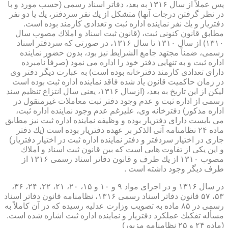
پس عملاً از سال ۱۳۱۶ به بعد، دفاتر اسناد رسمی (حسب مورد و با
در نظر گرفتن درجات آنها) متشكل از یك نفر سردفتر، یك یا دو نفر
دفتریار و یك نفر نماینده اداره ثبت و تعدادی كارمند بوده است.
مطابق قانون كنونی ثبت، (قانون ثبت اسناد و املاك مصوب سال
۱۳۱۰) از سال ۱۳۱۰ تا سال ۱۳۱۶، در صورتی كه سردفتر اسناد
رسمی، ضمناً مجتهد جامع الشرایط نیز بود، بدون حضور نماینده
اداره ثبت و به تنهایی دفتر خود را اداره می نمود (صرفاً نامبرده
دارای تعدادی كارمند دفترخانه بوده است) به عبارت دیگر دفتر وی
در زمان حاكمیت قانون یاد شده فاقد نماینده اداره ثبت بوده است
لیكن از این تاریخ به بعد، (ازسال ۱۳۱۶، یعنی سال انتزاع تنظیم سند
رسمی از اداره ثبت و عدم وجود دفتر ثبت معاملات غیرمنقول در
اداره مذكور) دفترخانه وی، علیرغم عدم وجود نماینده اداره ثبت،
می بایست دارای دفتریار بوده و وظیفه نماینده اداره ثبت نیز مطابق
ماده ۲۴ نظامنامه آتی الذكر بر عهده دفتریار بوده است (یك دفتر
جاری در اختیار سردفتر و دفتر نماینده اداره ثبت در اختیار دفتریار)
و این یكی از تفاوت هایی است كه بین قانون ثبت اسناد و املاك
مصوب ۱۳۱۰ از یك طرف و قانون دفاتر اسناد رسمی ۱۳۱۶ از
طرف دیگر وجود داشته است .
در سال ۱۳۱۶ و در اجرای مواد ۹ و ۱۰ و ۱۵، ۲۰، ۲۱، ۲۲، ۲۴، ۳۶،
۵۳، ۵۷ قانون دفاتر اسناد رسمی ۱۳۱۶، نظامنامه قانون دفاتر اسناد
رسمی در ۸۵ ماده به تصویب وزارت عدلیه رسیده كه در آن كاملاً به
مسأله تفكیك عملكرد دفتریار و نماینده اداره ثبت اشاره شده است.
(ماده ۲۴ و ۲۵ نظامنامه مزبور)