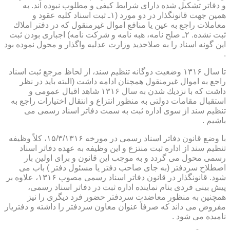
و دفاتر تشكیل شده دارای شرایط كیفی و مطلوب نبوده اند. به
همین جهت قانونگذار در دو مورد (۱ـ ثبت اسناد كلیه عقود و
معاملات راجع به عین یا منافع اموال غیرمنقول كه در دفتر املاك
ثبت نشده. ۲ـ صلح نامه، هبه نامه و شركت نامه) اجباری بودن ثبت
این گونه اسناد را به صلاحدید وزارت عدلیه واگذار و محول نموده بود
.
تا سال ۱۳۱۶ وضعیت دوگانه تنظیم سند، از لحاظ مرجع ثبت اسناد
راجع به اموال غیرمنقول همچنان ادامه داشت (البته باید در نظر
داشت كه با نزدیك شدن به سال ۱۳۱۶ شاهد اقبال عمومی و
استقبال مقامات دولتی به منظور انتزاع و انتقال اختیارات راجع به
تنظیم سند از سوی اداره ثبت به سمت دفاتر اسناد رسمی می
باشیم .
با وضع قانون دفاتر اسناد رسمی در مورخه ۱۵/۳/۱۳۱۶، كلاً وظیفه
تنظیم سند از اداره ثبت منتزع و این وظیفه به عهده دفاتر اسناد
رسمی محول می گردد و به موجب این قانون و برای اولین بار
اصطلاح سردفتر (به جای صاحب دفتر یا مسئول دفتر ) باب می
شود. قانونگذار در قانون دفاتر اسناد رسمی مصوب ۱۳۱۶، علاوه بر
پیش بینی فردی بنام نماینده اداره ثبت در دفاتر اسناد رسمی،
همچنین به منظور معاضدت سردفتر حضور فرد دیگری را نیز
مفروض می داند كه صرفاً عنوان معاون سردفتر را داشته و دفتریار
نامیده می شود .