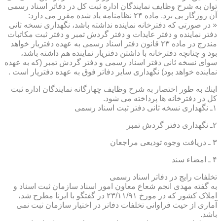
توان به شرح وظایف نمایندگان اداره ثبت كل در دفاتر اسناد رسمی
آن روزگار پی برد. ماده ۲۴ نظامنامه یاد شده مقرر می دارد:
« در صورتی كه دفترخانه نماینده نداشته باشد، نگهداری نسخه ثانی
دفتر نماینده و دفتر عایدات و دفتر گردش تمبر و دفتر ثبت مكاتبات
مندرج در ماده ۲۳ قانون دفتر اسناد رسمی به عهده دفتریار خواهد
بود و چنانچه دفترخانه با داشتن دفتریار نماینده هم داشته باشد،
سوای نسخه ثانی دفتر اسناد رسمی و دفتر گردش تمبر (كه به عهده
نماینده خواهد بود) نگهداری سایر دفاتر فوق به عهده دفتریار است .
اینك به طور اختصار به شرح وظایف چهارگانه نمایندگان اداره ثبت
كل در دفترخانه ها پرداخته می شود.
۱ـ نگهداری نسخه ثانی دفتر ثبت اسناد رسمی
۲ـ نگهداری دفتر گردش تمبر
۳ ـ دریافت وجوه تودیعی مراجعان
۴ ـ امضاء سند
تخلفات رایج در دفاتر اسناد رسمی
به گفته مهدی انجم شعاع معاون امور اسناد سازمان ثبت اسناد و
املاک کشور که در مورخ ۲۳/۱۱/۹۱ در گفتگو با ایرنا مطرح شد،
آماری از حیث فراوانی تخلفات دفاتر در اختیار سازمان ثبت نمی
باشد.