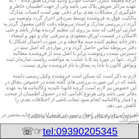
گرچه وظیفه کنترل اصالت خودرو وتائید مدارک طبق ماده ۲۰ به
عهده مراکز تعویض پلاک می باشد ولی از جهت اطمینان خاطر و
جلوگیری از مشکلات بعدی برای دفتر، بهتر است انتساب مدارک
مالکیت فوق به فروشنده توسط سردفتر احراز گردد وتوصیه می
گردد در بررسی مدارک و اسناد مربوطه دقت کافی معمول گردد به
عبارتی اوراقی که سند بر روی آن تنظیم گردیده بهادار باشد و حتی
الامکان در قسمت اوراق مفقودی و سرقتی چک و مهر و امضاء
دفترخانه تنظیم کننده سند ملاحظه و در صورت احتمال اشکال با
دفتر مربوطه تماس حاصل گردد و در مواردی که اصل سند در
دسترس نیست رونوشت برابر با اصل سند از فروشنده مطالبه
گردد ، تنها در مورد بند ۵ با عنایت به موافقت ریاست سازمان ثبت
وتوافق کانون با ناجا به بنچاق با نام فروشنده نیازی نیست .
لازم به ذکر است که ممکن است فروشنده وکیل رسمی داشته
باشد که در این صورت بررسی های گفته شده در خصوص بنچاق در
این خصوص نیز لازم است گرچه قانونا تائیدیه وکالتنامه ها به عهده
دفاتر نمی باشد ولی هرنوع اقدامی که در حصول اطمینان از صحت
و اعتبار وکالتنامه انجام شود تبعات ناشی از اختلافات بعدی را
کاهش می دهد.
تلفن تماس فوری
دفتر اسناد رسمی در شمیرانات,دفترخانه,محضر در
۲-تائیدیه نقل و انتقال و کارت سبز (شناسنامه مالکیت)
شمیرانات
برگ تائیدیه نقل و انتقال صادره از مراکز تعویض پلاک حاوی
☞☏
tel:09390205345
مشخصات کامل خودرو اعم از نوع ، سیستم ، مدل ، رنگ ، شماره
موتور و شاسی ، تیپ و بخصوس شماره شناسه خودرو ( VIN ) در