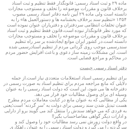
ماده ۲۹ و ثبت اسناد رسمی: قانونگذار فقط تنظیم و ثبت اسناد
برخلاف قانون و مقررات موضوعه را تخلف و مستوجب مجازات
دانسته است ولی ماده ۲۹ آیین نامه دفاتر اسناد رسمی مصوب
۱۳۵۴ «تنظیم سند برخلاف بخشنامه ها و دستورالعمل ها» را به
عنوان تخلفات انتظامی سردفتران و دفتریاران عنوان نموده است
که مورد نظر قانونگذار نبوده است،قانون فقط تنظیم و ثبت اسناد
برخلاف قانون و مقررات موضوعه را تخلف و مستوجب مجازات
دانسته است.در کشور ایران موانع ایجادشده بر سر راه تنظیم
سندرسمی موجب روی گردانی مردم از تنظیم اسنادرسمی شده
است. این مشکلات زمینه ساز دعوی و باعث افزایش حضور مردم
در محاکم و مراجع قضایی است.
دفتر اسناد رسمی چیست
برای تنظیم رسمی اسناد استعلامات متعددی نیاز است.از جمله
دلایلی که مانع مراجعه مردم برای تنظیم اسناد به صورت رسمی در
دفترخانه ها می شود، این است که دولت اسناد رسمی را به عنوان
وسیله ای برای وصول مطالبات خود قرار می دهد.
یکی از مطالبی که به عنوان مانع در کتابت معاملات مردم مطرح
هست تبدیل شدن سند رسمی برای دولت به “سر گردنه” است؛یعنی
به فردی که می خواهد سندش را منتقل کند می گویند برو از دارایی
و ادارات دیگر گواهی مفاصاحساب بگیر!!
در واقع دولت زورش نمی رسد مطالبات خود را وصول کند و
سرگردنه را می گیرد و دولت اسناد رسمی را به عنوان راهکاری