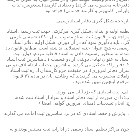
دفترخانه محسوب می گردد) و تعدادی كارمند (سندنویس، ثبات
واپراتور كامپیوتر و كارمند خدماتی) خواهد بود .
تاریخچه شكل گیری دفاتر اسناد رسمی:
نطفه اولیه و ابتدایی شكل گیری مركزیتی جهت ثبت رسمی اسناد
مراجعان، به قانون ثبت اسناد مصوب سال ۱۲۹۰ شمسی بازمی
گردد.باید یادآوری نمود كه در آن دوران، شكل اولیه دفاتر اسناد
رسمی به هیچ عنوان جنبه استقلالی نداشته است. مطابق قانون یاد
شده، به منظور رسمیت دادن به اسناد قاطبه مردم، دوایر ثبت
اسناد به عنوان نهادی دولتی، از دو قسمت ۱ ـ مباشرین ثبت اسناد
۲ـ دفتر راكد تشكیل می گردید. مباشرین ثبت اسناد (اسلاف دولتی
سران دفاتر امروزی)، در حقیقت جزو كارمندان اداره ثبت اسناد
واملاك محسوب می گردیدند كه وظایف آنان در ماده ۴۷ قانون
مرقوم،اینچنین تبیین شده بود .
الف: ثبت اسنادی كه نزد آنان می آورند.
ب: دادن صورت از ثبت دفاتر اسناد و سواد از اسناد ثبت شده.
ج: انجام تصدیقات (مبنای امروزین گواهی امضا ء
د: پذیرش و حفظ اسنادی كه در نزد مباشرین ثبت امانت می گذارند
.
چون مراكز تنظیم اسناد رسمی در ادارات ثبت مستقر بودند و به