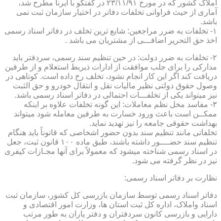
املاک کشور که در مورخ ۲۳/۱۱/۹۱ در گفتگو با ایرنا مطرح شد،
آماری از حیث فراوانی تخلفات دفاتر در اختیار سازمان ثبت نمی
باشد.
۱- تخلفات به ضرر مراجعین: شایع ترین تخلف در دفاتر اسناد رسمی
اخذ حق التحریر اضافـــی از مشتریان می باشد .
۲- تخلفات به ضرر دولت: در حین تنظیم سند رسمی، سردفتر باید
مدارکی را برای جلب موافقت از ادارات ذیربط استعلام و از طرفین
دریافت کند اگر این کار انجام نشود، تخلف رخ داده است. کوتاهی در
وصول حقوق دولتی نظیر مالیات نقل و انتقال خودرو و حق الثبت
نیز میتواند یکی از تخلفـــات احتمالی در دفاتر اسناد رسمی باشد.
۳- مفاسد مخل نظم معاملات: این گونه تخلفات علاوه بر اینکه
ممکــن است باعث ورود خسارت به طرفین معامله شود میتواند
بهداشت حقوقی جامعه را نیز تهدید نماید.
تخلفاتی مانند تنظیم سند بدون حضور اشخاصی که قانوناً باید هنگام
تنظیم سند حضــــور داشته باشند، طبق ماده ۱۰۰ قانون ثبت، جعل
در اسناد رسمی شناخته میشود که معمولاً برای آنها مجـازات کیفری
نیز در نظر گرفته می شود.
نظارت بر دفاتر اسناد رسمی:
دفاتر اسناد رسمی توسط سازمان بازرسی کل کشور، سازمان ثبت
اسناد واملاک، اداره کل ثبت استان ها، وزارت امور اقتصادی و
دارایی و بازرسی کانون سردفتران و دفتر یاران به طور مرتب