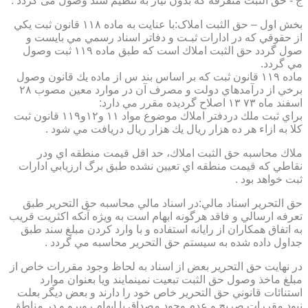
ج - حق الثبت متفرقه كه بدون نياز به تنظیم سند وصول می گردد .
بخش اول – حق الثبت املاک:با عنايت به ماده ۱۱۸ قانون ثبت يكي
از حقوقي كه در ادارات ثبـت و دفاتر اسناد رسمي مي بايست و
صول گردد حق الثبت املاك است كه طبق ماده ۱۱۹ ثبت وصول
مي گردد.
ماده ۱۱۹ قانون ثبت كه بر اساس بند س از ماده يك قانون وصول
برخي از درآمدهاي دولت و مصرف آن در موارد معين مصوب ۲۸
اسفند ماه ۷۳ ۱۳ اصلاح گرديده مقرر مي دارد:
براي ثبت ملك دردفتر املاك موضوع مواد ۱۱ و۱۲و۱۱۹ قانون ثبت
كلا به ازاء هر ده هزار ريال يك هزار ريال دريافت مي شود .
ملاك محاسبه حق الثبت املاك، حد اقل قيمت منطقه اي ودر
نقاطي كه قيمت منطقه اي تعيين نشده طبق برگ ارزيابي ادارات
ثبت خواهد بود .
حق التحرير اسناد مالي:در اسناد مالي محاسبه حق التحرير طبق
تعرفه ارسالي و فاقد هرگونه ابهام است به ويژه آنكه اكثريت قريب
به اتفاق همكاران از رايانه استفاده و با وارد كردن مبلغ سند طبق
جداول داده شده به سيستم حق التحرير محاسبه مي گردد .
در نهايت حق التحرير بعض از اسناد به لحاظ وجود مقررات خاص از
مبلغ ماخذ وصول حق الثبت تبعيت نمينمايند ويا بعنوان موارد
استنائات قانوني حق التحرير خاص خود را دارند و بعض ديگر بعلت
نبود مقررات صريح و عدم وجود مصداق با ابهام روبرو و در مناطق