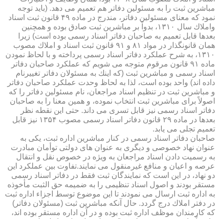
مباشرین ثبت را به مسئولین دفاتر هم تعمیم می دهد. (باید توجه
نمود كه معنای مسئولین دفاتر، مندرج در ماده ۴۹ قانون ثبت اسناد
واملاك سال ۱۳۱۰، بدواً بر مباشرین ثبت صادق بوده و همچنین
بعدها قابل تعمیم به صاحبان دفاتر اسناد رسمی بوده است) زیرا
همان قانونگذار در مواد ۸۱ و ۹۱ قانون ثبت اسناد و املاك مصوب
۱۳۱۰، به شرح عملكرد دفاتر اسناد رسمی پرداخته و با لحاظ نمودن
ماده ۹۱ قانون مرقوم متوجه می شویم كه عملكرد صاحبان دفاتر
اسناد رسمی و مباشرین ثبت (كه اینك به مسئولان دفاتر تغییرنام
داده اند) واحد بوده است، لذا به لحاظ وحدت عملكرد صاحبان دفاتر
و مباشرین ثبت در تنظیم اسناد مراجعان، نام مسئولین دفاتر را كه
اصولاً برای مباشرین ثبت انتخاب نموده، و همین معنا را به صاحبان
دفاتر اسناد رسمی نیز قابل تسری می داند. حتی این نقطه نظر
بعدها در ماده ۲۹ قانون دفاتر اسناد رسمی مصوب ۱۳۵۴ نیز قابل
تعمیم تجلی می یابد.
صاحبان دفاتر اسناد رسمی در كنار مباشرین اداره ثبت، یكی به
عنوان نهاد خصوصی و دیگری به عنوان های دولتی توأمان مبادرت
به رسمیت دادن اسناد مراجعان به ویژه در خصوص نقل و انتقال
عرصه و اعیان و منافع غیرمنقول می نمایند.تفاوت بین عملكرد این
دو نهاد، در این است كه نمایندگان ثبت فقط در دفاتر اسناد رسمی
مستقر بودند و اصول اسناد تنظیمی را به ضمیمه حق الثبت مأخوذه
به اداره ثبت ارسال می نمودند تا این موضوع توسط اجزاء اداره ثبت
در دفتر املاك درج گردد. حال آنكه مباشرین ثبت (مسئولان دفاتر)
كه كارمندان موظف اداره ثبت بوده و در آن اداره مستقر بوده اند،