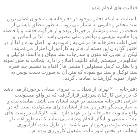
فعالیت های انجام شده :
با عنایت به اینکه دفاتر موجود در دفترخانه ها به عنوان اصلی ترین
سند محکم و قانونی به شمار می رود ، به طور مطلق بایستی از
صحت در ثبت و نوشتار برخوردار بوده و از هرگونه خدشه و یا فاصله
و یا حاشیه نویسی و نواقص مثلی مصون باشد . لذا بر اساس این
اصل اغلب دفترخانه ها مرعی به رعایت به این اصل بوده و لذا از در
اختیار گذاردن این دسته ازدفاتر به کارآموزان احتراز می نمایند .
لیکن از آنجایی که متون و مندرجات سند بنچاق و یا اسناد توکیلی و
امثالهم در سیستم رایانه قابلیت اصلاح را دارد اینجانب به طور نمونه
و با نظارت کامل مسئولین ( منشی ها ) اقدام به تنظیم چند فقره
سند توکیل و سند بیع نموده که متن آن به صورت دست نویس به
عنوان نمونه گزارشات ایفادمی گردد .
دفترخانه ۲۰۰ تهران از تعداد ........ نیروی انسانی برخوردار می باشد
که در رأس کارکنان سردفتر قرارگرفته که در واقع مسئولیت
اجرایی دفترخانه مستقیماً بر عهده ایشان می باشد . نماینده ثبت و
به عبارتی دیگر دفتر یار بعد از ایشان دارای مسئولیت است که در
واقع معاونت دفترخانه را بر عهده دارد . بقیه کارکنان در پست های
ثبات ، منشی و بایگان انجام وظیفه می نمایند که به طور اغلب از
جنسیت مؤنث برخوردار می باشند . در طول مدت کارآموزی
اینجانب در بخش امور ثبات مشغول کارورزی بوده ام .