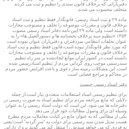
دفتریارانی که برخلاف قانون سندی را تنظیم و ثبت می کردند
متخلف محسوب می شدند.
ماده ۲۹ و ثبت اسناد رسمی: قانونگذار فقط تنظیم و ثبت اسناد
برخلاف قانون و مقررات موضوعه را تخلف و مستوجب مجازات
دانسته است ولی ماده ۲۹ آیین نامه دفاتر اسناد رسمی مصوب
۱۳۵۴ «تنظیم سند برخلاف بخشنامه ها و دستورالعمل ها» را به
عنوان تخلفات انتظامی سردفتران و دفتریاران عنوان نموده است
که مورد نظر قانونگذار نبوده است،قانون فقط تنظیم و ثبت اسناد
برخلاف قانون و مقررات موضوعه را تخلف و مستوجب مجازات
دانسته است.در کشور ایران موانع ایجادشده بر سر راه تنظیم
سندرسمی موجب روی گردانی مردم از تنظیم اسنادرسمی شده
است. این مشکلات زمینه ساز دعوی و باعث افزایش حضور مردم
در محاکم و مراجع قضایی است.
دفتر اسناد رسمی چیست
برای تنظیم رسمی اسناد استعلامات متعددی نیاز است.از جمله
دلایلی که مانع مراجعه مردم برای تنظیم اسناد به صورت رسمی در
دفترخانه ها می شود، این است که دولت اسناد رسمی را به عنوان
وسیله ای برای وصول مطالبات خود قرار می دهد.
یکی از مطالبی که به عنوان مانع در کتابت معاملات مردم مطرح
هست تبدیل شدن سند رسمی برای دولت به “سر گردنه” است؛یعنی
به فردی که می خواهد سندش را منتقل کند می گویند برو از دارایی