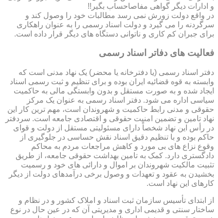
و ادارات دیگر گواهی مفاصاحساب بگیر!!
در واقع دولت زورش نمی رسد مطالبات خود را وصول کند و
سرگردنه را می گیرد و دولت اسناد رسمی را به عنوان راهکاری
برای جبران کم کاری و ناتوانی دستگاه های دیگر قرار داده است.
فعالیت های دفاتر اسناد رسمی
دفتر اسناد رسمی (یا دفترخانه یا محضر) یک نهاد مدنی است که
وابسته به قوه قضائیه ایران بوده و برای تنظیم و ثبت رسمی اسناد
ایجاد شده و به صورت مستقل و بدون وابستگی مالی به حاکمیت
سیاسی اداره می شود. دفتر اسناد رسمی به عنوان یک مرکز
حقوقی و مدنی رابط حاکمیت و شهروندان است، مهم ترین کار این
نهاد تامین و تضمین امنیت حقوقی و اقتصادی جامعه است. سردفتر
در رأس این نهاد شخصاً دارای مسئولیتی مستقل از دولت و قوای
حاکم بوده و با تنظیم دقیق اسناد نقش حساسی در جلوگیری از
وقوع نزاع های بی مورد و کاهش مراجعات مردم به محاکم
دادگستری دارد. کمک به تامین بهداشت حقوقی جامعه، از طریق
تثبیت مالکیت شهروندان بر اموال و دارائی های خود و رسمیت
بخشیدن به عقود و تعهدات و وصول برخی درآمدهای دولت از دیگر
کارهای این نهاد است.
از ابتدای تأسیس سازمان ثبت اسناد و املاک کشور و در نظام و
ساختار سنتی و قدیمی اداری و مدیریتی آن که در عین حال در نوع