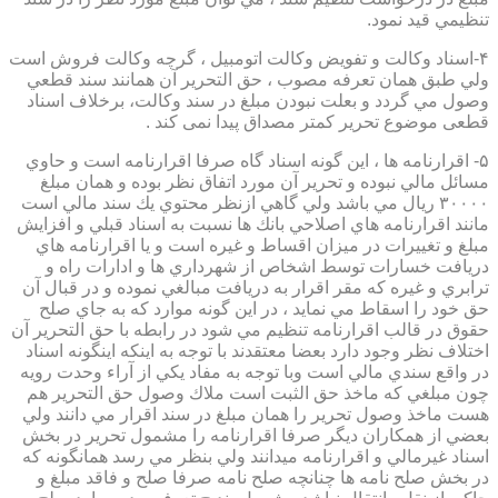
تنظيمي قيد نمود.
۴-اسناد وكالت و تفويض وكالت اتومبيل ، گرچه وكالت فروش است
ولي طبق همان تعرفه مصوب ، حق التحرير آن همانند سند قطعي
وصول مي گردد و بعلت نبودن مبلغ در سند وكالت، برخلاف اسناد
قطعی موضوع تحریر کمتر مصداق پیدا نمی کند .
۵- اقرارنامه ها ، اين گونه اسناد گاه صرفا اقرارنامه است و حاوي
مسائل مالي نبوده و تحرير آن مورد اتفاق نظر بوده و همان مبلغ
۳۰۰۰۰ ريال مي باشد ولي گاهي ازنظر محتوي يك سند مالي است
مانند اقرارنامه هاي اصلاحي بانك ها نسبت به اسناد قبلي و افزايش
مبلغ و تغييرات در ميزان اقساط و غيره است و يا اقرارنامه هاي
دريافت خسارات توسط اشخاص از شهرداري ها و ادارات راه و
ترابري و غيره كه مقر اقرار به دريافت مبالغي نموده و در قبال آن
حق خود را اسقاط مي نمايد ، در اين گونه موارد كه به جاي صلح
حقوق در قالب اقرارنامه تنظيم مي شود در رابطه با حق التحرير آن
اختلاف نظر وجود دارد بعضا معتقدند با توجه به اينكه اينگونه اسناد
در واقع سندي مالي است وبا توجه به مفاد يكي از آراء وحدت رويه
چون مبلغي كه ماخذ حق الثبت است ملاك وصول حق التحرير هم
هست ماخذ وصول تحرير را همان مبلغ در سند اقرار مي دانند ولي
بعضي از همكاران ديگر صرفا اقرارنامه را مشمول تحرير در بخش
اسناد غيرمالي و اقرارنامه ميدانند ولي بنظر مي رسد همانگونه كه
در بخش صلح نامه ها چنانچه صلح نامه صرفا صلح و فاقد مبلغ و