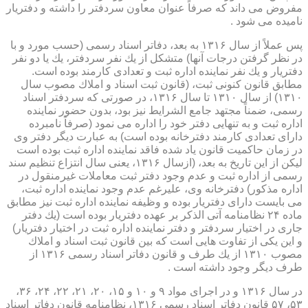
مفروض می داند كه صرفاً عنوان معاون سردفتر را داشته و دفتریار
نامیده می شود .
پس عملاً از سال ۱۳۱۶ به بعد، دفاتر اسناد رسمی (حسب مورد و با
در نظر گرفتن درجات آنها) متشكل از یك نفر سردفتر، یك یا دو نفر
دفتریار و یك نفر نماینده اداره ثبت و تعدادی كارمند بوده است.
مطابق قانون كنونی ثبت، (قانون ثبت اسناد و املاك مصوب سال
۱۳۱۰) از سال ۱۳۱۰ تا سال ۱۳۱۶، در صورتی كه سردفتر اسناد
رسمی، ضمناً مجتهد جامع الشرایط نیز بود، بدون حضور نماینده
اداره ثبت و به تنهایی دفتر خود را اداره می نمود (صرفاً نامبرده
دارای تعدادی كارمند دفترخانه بوده است) به عبارت دیگر دفتر وی
در زمان حاكمیت قانون یاد شده فاقد نماینده اداره ثبت بوده است
لیكن از این تاریخ به بعد، (ازسال ۱۳۱۶، یعنی سال انتزاع تنظیم سند
رسمی از اداره ثبت و عدم وجود دفتر ثبت معاملات غیرمنقول در
اداره مذكور) دفترخانه وی، علیرغم عدم وجود نماینده اداره ثبت،
می بایست دارای دفتریار بوده و وظیفه نماینده اداره ثبت نیز مطابق
ماده ۲۴ نظامنامه آتی الذكر بر عهده دفتریار بوده است (یك دفتر
جاری در اختیار سردفتر و دفتر نماینده اداره ثبت در اختیار دفتریار)
و این یكی از تفاوت هایی است كه بین قانون ثبت اسناد و املاك
مصوب ۱۳۱۰ از یك طرف و قانون دفاتر اسناد رسمی ۱۳۱۶ از
طرف دیگر وجود داشته است .
در سال ۱۳۱۶ و در اجرای مواد ۹ و ۱۰ و ۱۵، ۲۰، ۲۱، ۲۲، ۲۴، ۳۶،
۵۳، ۵۷ قانون دفاتر اسناد رسمی ۱۳۱۶، نظامنامه قانون دفاتر اسناد