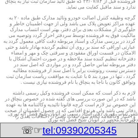
فروشنده قبل از ۲۳/۰۷/۸۴ که طبق تائید سازمان ثبت نیاز به بنچاق
ندارد و سند ماقبل کفایت می نماید.
گرچه وظیفه کنترل اصالت خودرو وتائید مدارک طبق ماده ۲۰ به
عهده مراکز تعویض پلاک می باشد ولی از جهت اطمینان خاطر و
جلوگیری از مشکلات بعدی برای دفتر، بهتر است انتساب مدارک
مالکیت فوق به فروشنده توسط سردفتر احراز گردد وتوصیه می
گردد در بررسی مدارک و اسناد مربوطه دقت کافی معمول گردد به
عبارتی اوراقی که سند بر روی آن تنظیم گردیده بهادار باشد و حتی
الامکان در قسمت اوراق مفقودی و سرقتی چک و مهر و امضاء
دفترخانه تنظیم کننده سند ملاحظه و در صورت احتمال اشکال با
دفتر مربوطه تماس حاصل گردد و در مواردی که اصل سند در
دسترس نیست رونوشت برابر با اصل سند از فروشنده مطالبه
گردد ، تنها در مورد بند ۵ با عنایت به موافقت ریاست سازمان ثبت
وتوافق کانون با ناجا به بنچاق با نام فروشنده نیازی نیست .
لازم به ذکر است که ممکن است فروشنده وکیل رسمی داشته
باشد که در این صورت بررسی های گفته شده در خصوص بنچاق در
این خصوص نیز لازم است گرچه قانونا تائیدیه وکالتنامه ها به عهده
دفاتر نمی باشد ولی هرنوع اقدامی که در حصول اطمینان از صحت
تلفن تماس فوری
دفتر اسناد رسمی در اتوبان شیخ فضل اله نوری,
و اعتبار وکالتنامه انجام شود تبعات ناشی از اختلافات بعدی را
دفترخانه,محضر در اتوبان شیخ فضل اله نوری
کاهش می دهد.
☞☏
tel:09390205345
۲-تائیدیه نقل و انتقال و کارت سبز (شناسنامه مالکیت)