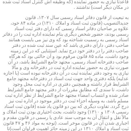
قاعدتاً نیازی به حضور نماینده (كه وظیفه اش كنترل اسناد ثبت شده
در مكان دیگر است) نداشتند .
به تبعیت از قانون دفاتر اسناد رسمی سال ۱۳۰۷، قانون
جدیدالتصویب (قانون ثبت اسناد و املاك ۱۳۱۰) در ماده ۸۴ خود،
علاوه بر صاحبان دفاتر اسناد رسمی كه دارای دفتر ثبت اسناد
رسمی بودند، حضور شخص دیگری بنام نماینده اداره ثبت را در دفاتر
اسناد رسمی به رسمیت شناخته بود كه وی نیز می بایست همانند
صاحب دفتر، دارای دفتری باشد كه عین سند ثبت شده در دفتر
صاحب دفتر را در دفتر خود درج نماید. استثنایی كه در این زمینه
وجود داشت، ماده ۸۵ قانون مرقوم بود و آن حالتی بود كه هرگاه
صاحب دفترخانه اسناد رسمی، مجتهد جامع الشرایط باشد، در آن
صورت نیازی به حضور نماینده اداره ثبت در دفترخانه وی و مآلا
نیازی به وجود دفتر نماینده ثبت در آن دفترخانه نبوده است (با اجازه
عدلیه) بلكه دفتری واحد جهت ثبت اسناد در دفترخانه مجتهد جامع
الشرایط قرار داشته و همچنین دفتری در اداره ثبت محل وجود
داشت، تا سندی كه مطابق مقررات از دفتر مجتهد جامع الشرایط
صادر شده و انتساب امضاء مجتهد جامع الشرایط از نظر اداره ثبت
مسلم باشد، به وسیله اجزاء ثبت در دفتر موجود در اداره ثبت نیز
درج گردد. تفاوت دیگری كه بین دو قانون یاد شده (قانون ثبت اسناد
رسمی ۱۳۰۸ و ۱۳۱۰) وجود داشت، بحث اختیاری بودن ثبت املاك و
مالاً نقل و انتقال آن به موجب سند عادی یا رسمی در قانون مقدم و
اجباری شدن آن در قانون موخر است. (توجه به مواد ۴۶ و ۴۷ قانون
ثبت اسناد و املاك ۱۳۱۰ در این زمینه حائز اهمیت فراوان است)تا