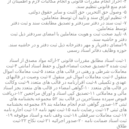
۴- احراز انجام مقررات قانونی و انجام مکاتبات لازم و اطمینان از
عدم منع قانونی تنظیم سند.
۵- وصول حق التحریر، حق الثبت و سایر حقوق دولتی.
۶- تنظیم اوراق سند و تایید آن توسط متعاملین.
۷- ثبت سند در دفتر سردفتر و تصدیق مطابقت سند و ثبت دفتر
توسط متعاملین.
۸- تایید صحت ثبت و هویت متعاملین با امضای سردفتر ذیل ثبت
دفتر و حاشیه سند.
۹-امضای دفتریار و مهر دفترخانه ذیل ثبت دفتر و در حاشیه سند.
حوزه وظایف دفاتر اسناد رسمی
۱-ثبت اسناد مطابق مقررات قانونی ۲-ارائه مواد مصدق از اسناد
ثبت شده ۳-تصدیق صحت امضاء،قبول و حفظ اسناد امانتی ۴-ثبت
معاملات شرطی و رهنی در قالب های متعدد ۵-ثبت معاملات اموال
منقول ۶-ثبت معاملات اموال غیر منقول ۷-ثبت وصیت در قالبهای
عهدی و تکمیلی ۸-ثبت اقرارنامه در قالب های متعدد ۹-ثبت وکالت
در قالب های متعدد ۱۰-گواهی امضاء در قالب های متعدد بجز اسناد
مالی و معاملاتی ۱۱-تصدیق کپی اسناد و اوراق مراجعین ۱۲-دریافت
قبوض سپرده مستاجرین در قالب بند ۵۲ مجموعه بخشنامه های
ثبتی ۱۳-صدور گواهی عدم انجام معامله بند ۸۹ مجموعه بخشنامه
های ثبتی ۱۴-ثبت رضایت نامه ۱۵-ثبت تعهد نامه ۱۶-ثبت اجاره نامه
۱۷-ثبت معاملات سرقفلی ۱۸-ثبت وقف نامه و اسناد موقوفه ۱۹-
ثبت اسناد ضمانت نامه ۲۰-صدور اجرائیه ۲۱-ثبت نکاح ۲۲-ثبت
طلاق