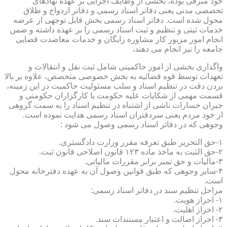
خود مترقی بوده، بخشی از وظایف اجرایی بر عهده نهادهای
تخصصی مدنی یعنی دفاتر اسناد رسمی و دفاتر ازدواج و طلاق
محول شده است. دفاتر اسناد رسمی بخش قابل توجهی از عرضه
خدمات ثبتی و تنظیم و ثبت اسناد رسمی را بر عهده داشته و ضمن
انجام امور مزبور کار مشاوره رایگان و خدمات معاضدت قضایی
جامعه را نیز انجام می دهند،
واگذاری بخشی از امور حاکمیتی شامل ثبت نقل و انتقالات و
تعهدات توسط قوه قضائیه به بخش خصوصی متخصص، علاوه بر بالا
بردن دقت در تنظیم اسناد و سلب مسئولیت حاکمیت در این زمینه،
قسمت مهمی از شکایات علیه حکومت یا کارگزاران حکومتی و
جبران خسارات ناشی از اشتباه در تنظیم اسناد را به سمت گروهی
از خود مردم یعنی سردفتران اسناد رسمی هدایت نموده است.
وجوهی که در دفاتر اسناد رسمی وصول می شود :
۱-حق التحریر طبق تعرفه مقرر وزارت دادگستری.
۲-حق الثبت به ماخذ ماده ۱۲۳ قانون اصلاحی قانون ثبت.
۳-مالیات و حق تمبر برابر مقررات مالیاتی.
۴-سایر وجوهی که طبق قوانین وصول آن به عهده دفترخانه محول
است.
مراحل تنظیم سند در دفاتر اسناد رسمی:
۱- احراز هویت.
۲- احراز اهلیت.
۳- احراز اصالت و اعتبار مستندات سند.