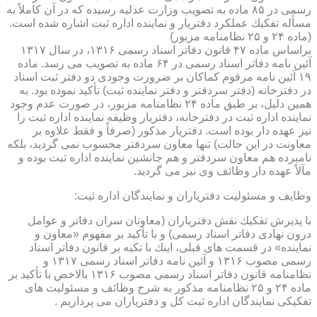
رسمی در ۸۵ ماده به تصویب وزارت عدلیه رسیده كه در آن كاملاً به
مسأله تفكیك عملكرد دفتریار و نماینده اداره ثبت اشاره شده است.
(ماده ۲۴ و ۲۵ نظامنامه مزبور)
براساس ماده ۴۷ قانون دفاتر اسناد رسمی ۱۳۱۶، در سال ۱۳۱۷
آئین نامه دفاتر اسناد رسمی در ۶۴ ماده به تصویب می رسد. ماده
۱۹ آئین نامه مرقوم كماكان بر ضرورت وجودی دو دفتر ثبت اسناد
در دفترخانه (دفتر سردفتر و دفتر نماینده ثبت) تأكید نموده بود. به
همین دلیل، بر طبق ماده ۲۴ نظامنامه مزبور، در صورت عدم وجود
نماینده اداره ثبت در دفترخانه، دفتریار وظیفه نماینده اداره ثبت را
نیز عهده دار بوده است. دفتریار مذكور (صرفاً و فقط علاوه بر
معاونت در این حالت) تنها معاون سردفتر محسوب نمی گردید، بلكه
نامبرده هم معاون سردفتر و هم جانشین نماینده اداره ثبت بوده و
مآلاً عهده دار وظائف وی نیز می گردید.
وظایف و مسئولیت دفتریاران و نمایندگان اداره ثبت:
با پذیرش تفكیك نقش دفتریاران (معاونان سران دفاتر و عوامل
درون نهادی دفاتر اسناد رسمی) و با تأكید بر مفهوم «معاون و
نماینده» در قسمت های قبلی، اینك با تكیه بر قانون دفاتر اسناد
رسمی مصوب ۱۳۱۶ و آئین نامه دفاتر اسناد رسمی ۱۳۱۷ و
نظامنامه قانون دفاتر اسناد رسمی مصوب ۱۳۱۶ بالاخص با تأكید بر
ماده ۲۴ و ۲۵ نظامنامه مذكور به شرح وظائف و مسئولیت های
تفكیكی نمایندگان اداره ثبت كل و دفتریاران می پردازیم .