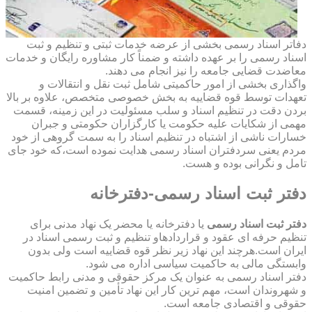
دفاتر اسناد رسمی بخشی از عرضه خدمات ثبتی و تنظیم و ثبت
اسناد رسمی را بر عهده داشته و ضمناً کار مشاوره رایگان و خدمات
معاضدت قضایی جامعه را نیز انجام می دهند.
واگذاری بخشی از امور حاکمیتی شامل ثبت نقل و انتقالات و
تعهدات توسط قوه قضاییه به بخش خصوصی متخصص، علاوه بر بالا
بردن دقت در تنظیم اسناد و سلب مسئولیت در این زمینه، قسمت
مهمی از شکایات علیه حکومت یا کارگزاران حکومتی و جبران
خسارات ناشی از اشتباه در تنظیم اسناد را به سمت گروهی از خود
مردم یعنی سردفتران اسناد رسمی هدایت نموده است،که خود جای
تامل و نگرانی بوده و هست.
دفتر ثبت اسناد رسمی-دفترخانه
دفتر ثبت اسناد رسمی
یا دفترخانه یا محضر یک نهاد مدنی برای
تنظیم حرفه ای عقود و قراردادهاو تنظیم و ثبت رسمی اسناد در
ایران است.هرچند این نهاد زیر نظر قوه قضاییه است ولی بدون
وابستگی مالی به حاکمیت سیاسی اداره می شود.
دفتر اسناد رسمی به عنوان یک مرکز حقوقی و مدنی رابط حاکمیت
و شهروندان است، مهم ترین کار این نهاد تأمین و تضمین امنیت
حقوقی و اقتصادی جامعه است.