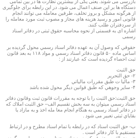
بازرسی می شوند. یعنی یکی از بیشترین نظارت ها در بین تمامی
دستگاه ها بر این صنف اعمال می شود. در این رابطه برای جلوگیری
از هرگونه مشکل و بروز تخلف، طرفین معامله می توانند انجام
قانونی امور و رسید هزینه های مجاز و مصوب ثبت مورد معامله را
از سردفتران طلب کنند.
اشاره ای به قسمتی از نحوه محاسبه حقوق ثبتی در دفاتر اسناد
رسمی
حقوقي كه وصول آن به عهده دفاتر اسناد رسمي محول گرديده بر
اساس ماده ۵۰ قانون دفاتر اسناد رسمي و مواد ۱۱۸ به بعد قانون
ثبت احصاء گرديده است كه عبارتند از :
حق الثبت
۲- حق التحرير
۳- ماليا ت طبق مقررات مالياتي
۴- ساير وجوهي كه طبق قوانين ديگر محول شده باشد
حق الثبت:حق الثبت را با توجه به مقررات قانون ثبت وقانون دفاتر
اسناد رسمي ميتوان به سه بخش تقسيم الف– حق الثبت املاك كه
در دفاتر اسناد رسمي به هنگام انجام معا مله اخذ و به مازاد يا
بقاياي ثبتی تعبیر می شود .
ب- حق الثبت اسناد كه در رابطه با تمام اسناد مطرح و در ارتباط
مستقيم با كار دفاتر است .