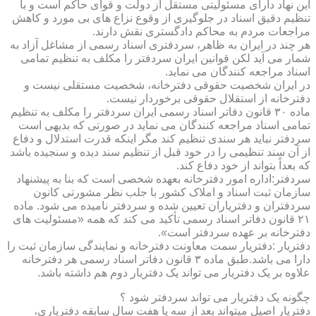
این نهاد دارای مسئولیتی مستقل از دولت و قوای حاکم است و با
تنظیم دقیق اسناد در جلوگیری از وقوع نزاع های بی مورد و کاهش
مراجعات مردم به محاکم دادگستری نقش دارند.
هر چند در ایران به ظاهر، سردفتری اسناد رسمی از مشاغل آزاد به
شمار می آید لکن قوانین ایران سردفتر را مکلف به تنظیم تمامی
اسناد مراجعه کنندگان می نماید.
در ایران شخصیت حقوقی دفترخانه، شخصیت مستقلی نیست و
دفترخانه از استقلال حقوقی برخوردار نیست.
ماده ۳۰ قانون دفاتر اسناد رسمی ایران سردفتر را مکلف به تنظیم
تمامی اسناد مراجعه کنندگان می نماید در صورتی که بدیهی است
سردفتر نباید هر سندی تنظیم کند مگر اینکه قدرت استدلال و دفاع
از آن سند تنظیمی را در خود قبل از تنظیم سند دیده و سنجیده باشد
که بعداً بتواند از خود دفاع کند.
سردفتر:اداره امور دفترخانه بعهده شخصی است که بنا به پیشنهاد
سازمان ثبت اسناد و املاک کشور با جلب نظر مشورتی کانون
سردفتران و دفتریاران تعیین شده و سردفتر نامیده می شود. ماده
۲۱ قانون دفاتر اسناد رسمی تأکید می کند که همه «مسئولیت های
دفترخانه بر عهده سردفتر است».
دفتریار :دفتریار سمت معاونت دفترخانه و نمایندگی سازمان ثبت را
دارا می باشد.طبق ماده ۳ قانون دفاتر اسناد رسمی هر دفترخانه
علاوه بر یک دفتریار می تواند یک دفتریار دوم هم داشته باشد.
چگونه یک دفتریار می تواند سردفتر شود ؟
دفتریار اصیل میتواند بعد از سه یا هفت سال سابقه دفتریاری،