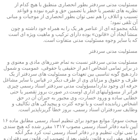
مسئولیت مدنی سردفتر بطور انحصاری منطبق با هیچ کدام از
نظریه های تقصیر یا خطر یا تضمین حق و غیره نبوده و قواعد
تسبیب و اتلاف را هم نمی توان بطور انحصاری از موجبات و مبانی
آن تلقی نمود؛
بلکه مجموعه ای از عناصر هر یک را به همراه خود داشته و چون
منشأ ایجاد آن «قانون» بوده دارای ترکیب و ماهیت ویژه ای است
که با سایر وجوه مسئولیت مدنی متفاوت است.
مسئولیت مدنی سردفتر
مسئولیت مدنی سردفتر نسبت به تمام ضررهای مادی و معنوی و
در برابر تمامی اشخاص اعم از حقیقی یا حقوقی، عمومیت و شمول
دارد.هیچ گونه تناسبی بین تعهدات و مسئولیت های سردفتر از یک
طرف و حقوق و مزایای وی از طرف دیگر در قیاس با سایر مشاغل
حرفه ای وجود ندارد!مسؤولیت مدنی سردفتر اسناد رسمی چیزی
فراتر از مسؤولیتهای اداری اوست.در صورت بروز تقصیر یا حتی
خطایی ساده و ورود خسارت، وی مجبور به جبران آن در حق
اشخاص زیاندیده است و با توجه کثرت و پیچیدگی های تکالیف و
وظایف سردفتران اسناد رسمی، بروز خطا گریزناپذیر است.
مبحث سوم): موانع موجود برای تنظیم اسناد رسمی مطابق ماده ۱۶
آیین نامه دفاتر اسناد رسمی مصوب ۱۳۱۷ مقرر شده که هیچ سندی
را نمی توان، تنظیم و در دفاتر اسناد رسمی ثبت کرد مگر آنکه
موافق مقررات و قانون باشد، بعد از تصویب این قانون سردفتران و