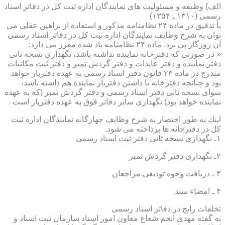
الف) وظیفه و مسئولیت های نمایندگان اداره ثبت كل در دفاتر اسناد
رسمی (۱۳۱۰ ـ ۱۳۵۴)
با تدقیق در ماده ۲۴ نظامنامه مذكور و استفاده از براهین عقلی می
توان به شرح وظایف نمایندگان اداره ثبت كل در دفاتر اسناد رسمی
آن روزگار پی برد. ماده ۲۴ نظامنامه یاد شده مقرر می دارد:
« در صورتی كه دفترخانه نماینده نداشته باشد، نگهداری نسخه ثانی
دفتر نماینده و دفتر عایدات و دفتر گردش تمبر و دفتر ثبت مكاتبات
مندرج در ماده ۲۳ قانون دفتر اسناد رسمی به عهده دفتریار خواهد
بود و چنانچه دفترخانه با داشتن دفتریار نماینده هم داشته باشد،
سوای نسخه ثانی دفتر اسناد رسمی و دفتر گردش تمبر (كه به عهده
نماینده خواهد بود) نگهداری سایر دفاتر فوق به عهده دفتریار است .
اینك به طور اختصار به شرح وظایف چهارگانه نمایندگان اداره ثبت
كل در دفترخانه ها پرداخته می شود.
۱ـ نگهداری نسخه ثانی دفتر ثبت اسناد رسمی
۲ـ نگهداری دفتر گردش تمبر
۳ ـ دریافت وجوه تودیعی مراجعان
۴ ـ امضاء سند
تخلفات رایج در دفاتر اسناد رسمی
به گفته مهدی انجم شعاع معاون امور اسناد سازمان ثبت اسناد و