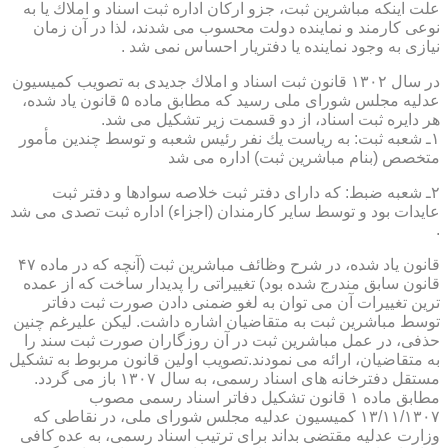
علت اینكه مباشرین ثبت، جزو اركان اداره ثبت اسناد و املاك یا به
نوعی كارمند و نماینده دولت محسوب می شدند، لذا در آن زمان
نیازی به وجود نماینده یا دفتریار احساس نمی شد .
در سال ۱۳۰۲ قانون ثبت اسناد و املاك جدیدی به تصویب كمیسیون
عدلیه مجلس شورای ملی رسید كه مطابق ماده ۵ قانون یاد شده،
هر دایره ثبت اسناد، از دو قسمت زیر تشكیل می شد.
۱ـ شعبه ثبت: به ریاست یك نفر رئیس شعبه و توسط چندین مأمور
متخصص (بنام مباشرین ثبت) اداره می شد
۲ـ شعبه ضبط: كه دارای دفتر ثبت خلاصه سوادها و دفتر ثبت
عایدات بود و توسط سایر كارمندان (اجزاء) اداره ثبت تصدی می شد
.
قانون یاد شده، در شرح وظائف مباشرین ثبت (آنچه كه در ماده ۴۷
قانون سابق مندرج شده بود) تغییراتی را پدیدار ساخت كه از عمده
ترین تغییرات آن می توان به لغو ضمنی دادن صورت ثبت دفاتر
توسط مباشرین ثبت به متقاضیان اشاره داشت. لیكن علیرغم چنین
حذفی، در عمل مباشرین ثبت در آن روزگاران صورت ثبت سند را
به متقاضیان، ارائه می نمودند.تصویب اولین قانون مربوط به تشكیل
مستقل دفترخانه های اسناد رسمی، به سال ۱۳۰۷ باز می گردد.
مطابق ماده ۱ قانون تشكیل دفاتر اسناد رسمی مصوب
۱۳/۱۱/۱۳۰۷ كمیسیون عدلیه مجلس شورای ملی، در نقاطی كه
وزارت عدلیه مقتضی بداند برای ترتیب اسناد رسمی، به عده كافی