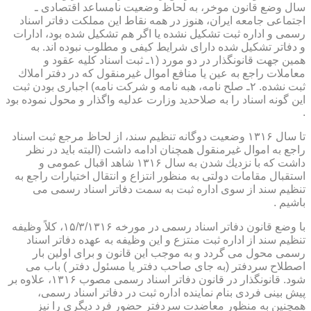
سال وضع قانون موخر، به لحاظ وضعیت نامساعد اقتصادی ـ
اجتماعی جامعه ایران، هنوز در همه نقاط این مملكت دفاتر اسناد
رسمی و اداره ثبت تشكیل نشده یا اگر هم تشكیل شده بود، ادارات
و دفاتر تشكیل شده دارای شرایط كیفی و مطلوب نبوده اند. به
همین جهت قانونگذار در دو مورد (۱ـ ثبت اسناد كلیه عقود و
معاملات راجع به عین یا منافع اموال غیرمنقول كه در دفتر املاك
ثبت نشده. ۲ـ صلح نامه، هبه نامه و شركت نامه) اجباری بودن ثبت
این گونه اسناد را به صلاحدید وزارت عدلیه واگذار و محول نموده بود
.
تا سال ۱۳۱۶ وضعیت دوگانه تنظیم سند، از لحاظ مرجع ثبت اسناد
راجع به اموال غیرمنقول همچنان ادامه داشت (البته باید در نظر
داشت كه با نزدیك شدن به سال ۱۳۱۶ شاهد اقبال عمومی و
استقبال مقامات دولتی به منظور انتزاع و انتقال اختیارات راجع به
تنظیم سند از سوی اداره ثبت به سمت دفاتر اسناد رسمی می
باشیم .
با وضع قانون دفاتر اسناد رسمی در مورخه ۱۵/۳/۱۳۱۶، كلاً وظیفه
تنظیم سند از اداره ثبت منتزع و این وظیفه به عهده دفاتر اسناد
رسمی محول می گردد و به موجب این قانون و برای اولین بار
اصطلاح سردفتر (به جای صاحب دفتر یا مسئول دفتر ) باب می
شود. قانونگذار در قانون دفاتر اسناد رسمی مصوب ۱۳۱۶، علاوه بر
پیش بینی فردی بنام نماینده اداره ثبت در دفاتر اسناد رسمی،
همچنین به منظور معاضدت سردفتر حضور فرد دیگری را نیز