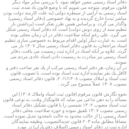
دفاتر اسناد رسمی معین خواهد نمود. با بررسی سایر مواد دیگر
قانون مرقوم، متوجه می شویم كه با وضع قانون یاد شده، ثبت
اسناد رسمی به آرامی از سیطره دولتی (به علت كارمند دولت بودن
مباشر ثبت) خارج گردیده و به نهاد خصوصی (دفاتر اسناد رسمی)
واگذار می گردد. و براساس همین طرز تفكر است (برداشتن بار
تنظیم سند از روی دوش دولت) است كه دفاتر اسناد رسمی شكل
می گیرد، علی رغم اینكه صلاحیت دفاتر در آن زمان محلی بوده
است. به عبارت دیگر اولین اقدام مربوط به خصوصی سازی تنظیم
اسناد مراجعان، به قانون دفاتر اسناد رسمی سال ۱۳۰۷ باز می
گردد. علاوه بر آنكه اسناد در اداره ثبت رسمیت می یافت، دفاتر
اسناد رسمی نیز مبادرت به رسمیت دادن اسناد عادی مردم می
نمودند.
در آن زمان، هر دفتر اسناد رسمی مركب از یك نفر صاحب دفتر و
لااقل یك نفر نماینده اداره ثبت اسناد بوده است. با تصویب قانون
ثبت اسناد و املاك مصوب ۲۰/۱/۱۳۰۸، قانون دفاتر اسناد رسمی
مصوب ۱۳۰۷ عملاً منسوخ می گردد .
نحوه نگارش قانون مرقوم (قانون ثبت اسناد واملاك ۱۳۰۸) این
مسأله را به ذهن تداعی می نماید كه قانونگذار وقت، به نوعی قانون
ثبت اسناد مصوب ۱۳۰۲ شمسی را با قانون تشكیل دفاتر اسناد
رسمی مصوب ۱۳۰۷ تلفیق نموده و حوزه صلاحیت محلی دفاتر
اسناد رسمی را از حالت محدود به حالت نامحدود تبدیل نموده است.
مضافاً مطابق ماده ۲۰۳ قانون جدیدالتصویب، وظیفه نمایندگان
اداره ثبت در دفاتر اسناد رسمی (اسلاف دفتریاران) در مورد