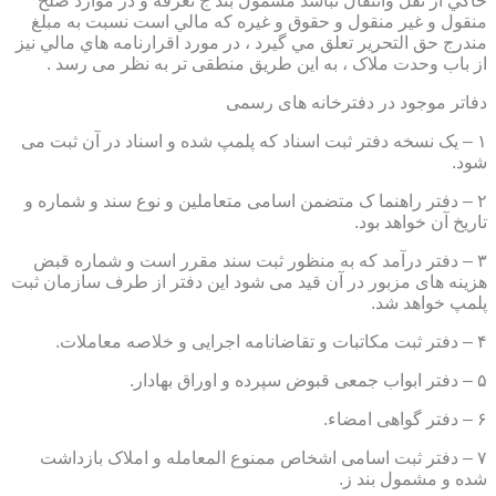
حاكي از نقل وانتقال نباشد مشمول بند ج تعرفه و در موارد صلح
منقول و غير منقول و حقوق و غيره كه مالي است نسبت به مبلغ
مندرج حق التحرير تعلق مي گيرد ، در مورد اقرارنامه هاي مالي نيز
از باب وحدت ملاک ، به این طریق منطقی تر به نظر می رسد .
دفاتر موجود در دفترخانه های رسمی
۱ – یک نسخه دفتر ثبت اسناد که پلمپ شده و اسناد در آن ثبت می
شود.
۲ – دفتر راهنما ک متضمن اسامی متعاملین و نوع سند و شماره و
تاریخ آن خواهد بود.
۳ – دفتر درآمد که به منظور ثبت سند مقرر است و شماره قبض
هزینه های مزبور در آن قید می شود این دفتر از طرف سازمان ثبت
پلمپ خواهد شد.
۴ – دفتر ثبت مکاتبات و تقاضانامه اجرایی و خلاصه معاملات.
۵ – دفتر ابواب جمعی قبوض سپرده و اوراق بهادار.
۶ – دفتر گواهی امضاء.
۷ – دفتر ثبت اسامی اشخاص ممنوع المعامله و املاک بازداشت
شده و مشمول بند ز.