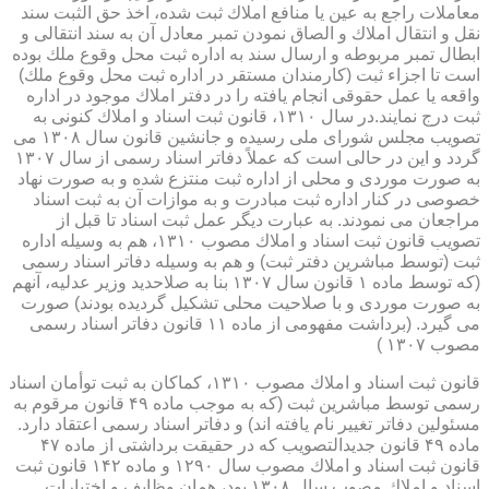
معاملات راجع به عین یا منافع املاك ثبت شده، اخذ حق الثبت سند
نقل و انتقال املاك و الصاق نمودن تمبر معادل آن به سند انتقالی و
ابطال تمبر مربوطه و ارسال سند به اداره ثبت محل وقوع ملك بوده
است تا اجزاء ثبت (كارمندان مستقر در اداره ثبت محل وقوع ملك)
واقعه یا عمل حقوقی انجام یافته را در دفتر املاك موجود در اداره
ثبت درج نمایند.در سال ۱۳۱۰، قانون ثبت اسناد و املاك كنونی به
تصویب مجلس شورای ملی رسیده و جانشین قانون سال ۱۳۰۸ می
گردد و این در حالی است كه عملاً دفاتر اسناد رسمی از سال ۱۳۰۷
به صورت موردی و محلی از اداره ثبت منتزع شده و به صورت نهاد
خصوصی در كنار اداره ثبت مبادرت و به موازات آن به ثبت اسناد
مراجعان می نمودند. به عبارت دیگر عمل ثبت اسناد تا قبل از
تصویب قانون ثبت اسناد و املاك مصوب ۱۳۱۰، هم به وسیله اداره
ثبت (توسط مباشرین دفتر ثبت) و هم به وسیله دفاتر اسناد رسمی
(كه توسط ماده ۱ قانون سال ۱۳۰۷ بنا به صلاحدید وزیر عدلیه، آنهم
به صورت موردی و با صلاحیت محلی تشكیل گردیده بودند) صورت
می گیرد. (برداشت مفهومی از ماده ۱۱ قانون دفاتر اسناد رسمی
مصوب ۱۳۰۷ )
قانون ثبت اسناد و املاك مصوب ۱۳۱۰، كماكان به ثبت توأمان اسناد
رسمی توسط مباشرین ثبت (كه به موجب ماده ۴۹ قانون مرقوم به
مسئولین دفاتر تغییر نام یافته اند) و دفاتر اسناد رسمی اعتقاد دارد.
ماده ۴۹ قانون جدیدالتصویب كه در حقیقت برداشتی از ماده ۴۷
قانون ثبت اسناد و املاك مصوب سال ۱۲۹۰ و ماده ۱۴۲ قانون ثبت
اسناد و املاك مصوب سال ۱۳۰۸ بود، همان وظایف و اختیارات