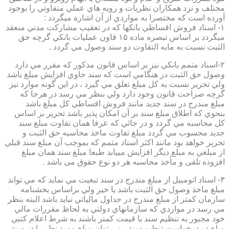
مختلف و نزد همكاران نظريات و رويه هاي عملي متفاوتي را بوجود
آورده است كه مختصرا به مواردي از آن اشاره ميگردد :
۱- اسناد فروش اقساطي بانكها كه در تعقيب مشاركت مدني منعقد
ميگردد بر اساس تبصره ماده ۱۵ قاون عمليات بانكي گرچه حق
الثبت نسبت به مابه التفاوت دو سند وصول مي گردد .
۲-اسناد متمم بانكي نيز بر اساس قانون مذكور كه مقرر مي دارد
وصول حق الثبت در هنگامي است كه سند حاوي افزايش مبلغ باشد
ولي تحرير نسبت به كل مبلغ تعلق مي گيرد ، در اين گونه موارد نيز
گرچه صراحت قانون وجود دارد ولي بنظر مي رسد در هرجا كه
مبلغ مندرج در سند جديد مانند فروش اقساطي كل مبلغ باشد
بنحوي كه اطلاق مبلغ سند بر آن امكان پذير باشد تحرير بر اساس
كل محاسبه مي گردد و در جائي كه عرفا همان تفاوت مبلغ سند
جديد محسوب مي گردد مبلغ تفاوت ماخذ محاسبه حق الثبت و
تحرير خواهد بود مانند اكثر اسناد متمم كه بموجب آن مبلغ سند قبلي
از مبلغي به مبلغ ديگر افزايش مييابد طبعا مبلغ سند همان مبلغ
افزوده تلقی و مأخذ محاسبه هر دو نوع حقوق می باشد .
۳- اسناد اتومبيل از مبلغ مندرج در سند تبعيت مي نمايد كه مي تواند
مبلغ ماخذ وصول حق الثبت باشد يا خير ولي براساس بخشنامه
سازمان كمتر از مبلغ مندرج در جداول مالياتي نبايد باشد البته بنظر
مي رسد در مواردي كه سازمانهاي دولتي به لحاظ مقررات مالي
خود مجبور به تنظيم سند با قيمت كمتر باشند به شرط اعلام كتبي
مبلغ در درخواست تنظيم سند ، مي توان مبلغ مورد نظر را در سند