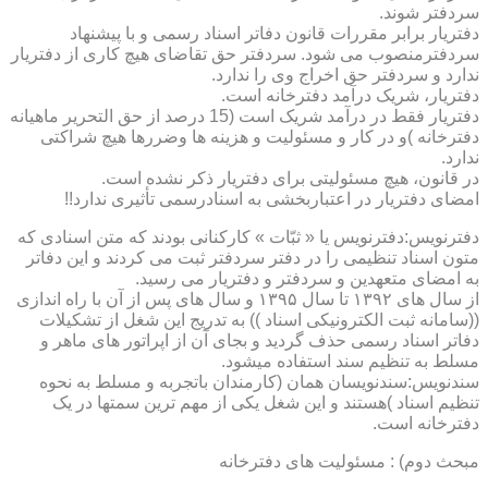
سردفتر شوند.
دفتریار برابر مقررات قانون دفاتر اسناد رسمی و با پیشنهاد
سردفترمنصوب می شود. سردفتر حق تقاضای هیچ کاری از دفتریار
ندارد و سردفتر حق اخراج وی را ندارد.
دفتریار، شریک درآمد دفترخانه است.
دفتریار فقط در درآمد شریک است (15 درصد از حق التحریر ماهیانه
دفترخانه )و در کار و مسئولیت و هزینه ها وضررها هیچ شراکتی
ندارد.
در قانون، هیچ مسئولیتی برای دفتریار ذکر نشده است.
امضای دفتریار در اعتباربخشی به اسنادرسمی تأثیری ندارد!!
دفترنویس:دفترنویس یا « ثبّات » کارکنانی بودند که متن اسنادی که
متون اسناد تنظیمی را در دفتر سردفتر ثبت می کردند و این دفاتر
به امضای متعهدین و سردفتر و دفتریار می رسید.
از سال های ۱۳۹۲ تا سال ۱۳۹۵ و سال های پس از آن با راه اندازی
((سامانه ثبت الکترونیکی اسناد )) به تدریج این شغل از تشکیلات
دفاتر اسناد رسمی حذف گردید و بجای آن از اپراتور های ماهر و
مسلط به تنظیم سند استفاده میشود.
سندنویس:سندنویسان همان (کارمندان باتجربه و مسلط به نحوه
تنظیم اسناد )هستند و این شغل یکی از مهم ترین سمتها در یک
دفترخانه است.
مبحث دوم) : مسئولیت های دفترخانه