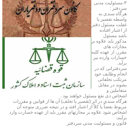
۳-مسئولیت مدنی
سردفتر :
هرگاه سندی به
واسطه تقصیر یا
غفلت مسئول دفتر
از اعتبار افتاده
باشد مسئول
مذکور باید علاوه بر
مجازات های
مقرر، از عهده کلیه
خسارات وارده نیز
برآید.
سردفترانی که در
انجام وظایف خود
مرتکب تخلفاتی
بشوند در مقابل
متعاملین و
اشخاص ذی نفع مسئول خواهند بود .
هرگاه سندی در اثر (تقصیر یا تخلف) آن ها از قوانین و مقررات
مربوط بعضاً یا کلاً از اعتبار افتد و در نتیجه ضرری متوجه آن
اشخاص شود علاوه بر مجازتهای مقرر باید از عهده خسارت وارد
برآیند.
قانون و مسئولیت مدنی سردفتر