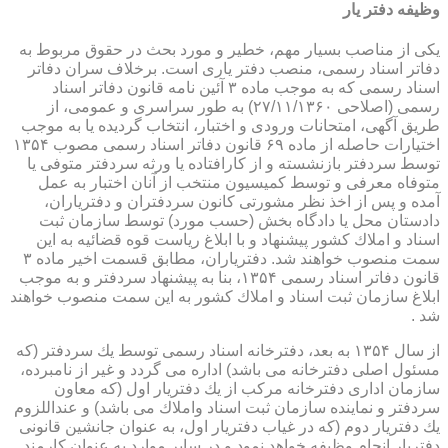
وظیفه دفتر یار
یكی از مناصب بسیار مهم، خطیر و مورد بحث در حقوق مربوط به
دفاتر اسناد رسمی، منصب دفتر یاری است. برخلاف سران دفاتر
اسناد رسمی كه به موجب ماده ۳ آئین نامه قانون دفاتر اسناد
رسمی (اصلاحی ۲۷/۱۱/۱۳۶۰) به طور سراسری و عمومی، از
طریق آگهی، امتحانات ورودی و اختبار، انتخاب گردیده یا به موجب
اختیارات حاصله از ماده ۶۹ قانون دفاتر اسناد رسمی مصوب ۱۳۵۴
توسط سردفتر بازنشسته و از كارافتاده یا ورثه سردفتر متوفی یا
متوفاه معرفی و توسط كمیسیون منتخب از آنان اختبار به عمل
آمده و پس از اخذ نظر مشورتی كانون سردفتران و دفتریاران،
دادستان محل یا دادگاه بخش (حسب مورد) توسط سازمان ثبت
اسناد و املاك كشور پیشنهاد و با ابلاغ ریاست قوه قضائیه به این
سمت منصوب خواهند شد. دفتریاران، مطابق قسمت اخیر ماده ۳
قانون دفاتر اسناد رسمی ۱۳۵۴، بنا به پیشنهاد سردفتر و به موجب
ابلاغ سازمان ثبت اسناد و املاك كشور به این سمت منصوب خواهند
شد .
از سال ۱۳۵۴ به بعد، دفترخانه اسناد رسمی توسط یك سردفتر (كه
مسئول اصلی دفترخانه می باشد) اداره می گردد و غیر از نامبرده،
سازمان اداری دفترخانه مركب از یك دفتریار اول (كه معاون
سردفتر و نماینده سازمان ثبت اسناد واملاك می باشد) و عنداللزوم
یك دفتریار دوم (كه در غیاب دفتریار اول، به عنوان جانشین قانونی
دفتریار انجام وظیفه خواهد نمود و در سایر موارد به عنوان كارمند