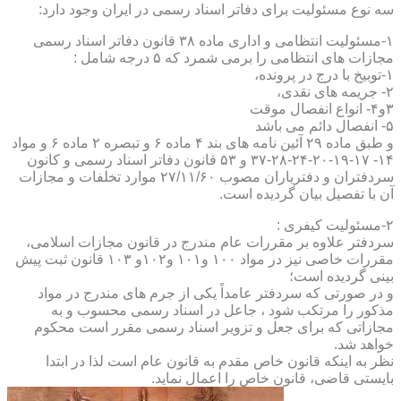
سه نوع مسئولیت برای دفاتر اسناد رسمی در ایران وجود دارد:
۱-مسئولیت انتظامی و اداری ماده ۳۸ قانون دفاتر اسناد رسمی
مجازات های انتظامی را برمی شمرد که ۵ درجه شامل :
۱-توبیخ با درج در پرونده،
۲- جریمه های نقدی،
۳و۴- انواع انفصال موقت
۵- انفصال دائم می باشد
و طبق ماده ۲۹ آئین نامه های بند ۴ ماده ۶ و تبصره ۲ ماده ۶ و مواد
۱۴- ۱۷-۱۹-۲۰-۲۴-۲۸-۳۷ و ۵۳ قانون دفاتر اسناد رسمی و کانون
سردفتران و دفتریاران مصوب ۲۷/۱۱/۶۰ موارد تخلفات و مجازات
آن با تفصیل بیان گردیده است.
۲-مسئولیت کیفری :
سردفتر علاوه بر مقررات عام مندرج در قانون مجازات اسلامی،
مقررات خاصی نیز در مواد ۱۰۰ و۱۰۱ و۱۰۲و ۱۰۳ قانون ثبت پیش
بینی گردیده است؛
و در صورتی که سردفتر عامداً یکی از جرم های مندرج در مواد
مذکور را مرتکب شود ، جاعل در اسناد رسمی محسوب و به
مجازاتی که برای جعل و تزویر اسناد رسمی مقرر است محکوم
خواهد شد.
نظر به اینکه قانون خاص مقدم به قانون عام است لذا در ابتدا
بایستی قاضی، قانون خاص را اعمال نماید.