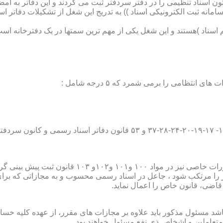
تون اسناد تنظیمی را در دفتر سردفتر ثبت می کردند و این دفاتر به ام
از آن با راه اندازی ((سامانه ثبت الکترونیکی اسناد )) به تدریج این شغل از تشک
اسناد )هستند و این شغل یکی از مهم ترین سمتها در یک دفترخانه است
۱۰ قانون ثبت پیش بینی گردیده است؛
ور را مرتکب شود ، جاعل در اسناد رسمی محسوب و به مجازاتی که بر
 قاضی، قانون خاص را اعمال نماید.
شد مسئول مذکور باید علاوه بر مجازات های مقرر، از عهده کلیه خسارا
متعاملین و اشخاص ذی نفع مسئول خواهند بود .