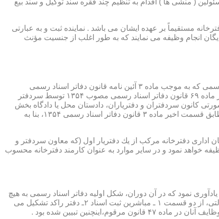
ئولین ( منشی ها ) اقدام به تنظیم چند فقره سند توکیل و سند بیع
 دفترخانه مستقیماً بر عهده ایشان می باشد . نماینده ثبت و به عبارتی
بایگان انجام وظیفه می نمایند که به طور اغلب از جنسیت مؤنث
یكی از مناصب بسیار مهم، خطیر و مورد بحث در حقوق مربوط به دفاتر اسناد رسمی، منصب دفتر یاری است. برخلاف سران دفاتر اسناد رسمی كه به موجب ماده ۳ آئین نامه قانون دفاتر اسناد رسمی
(اصلاحی ۲۷/۱۱/۱۳۶۰) به طور سراسری و عمومی، از طریق آگهی، امتحانات ورودی و اختبار، انتخاب گردیده یا به موجب اختیارات حاصله از ماده ۶۹ قانون دفاتر اسناد رسمی مصوب ۱۳۵۴ توسط سردفتر
شورتی كانون سردفتران و دفتریاران، دادستان محل یا دادگاه بخش
(حسب مورد) توسط سازمان ثبت اسناد و املاك كشور پیشنهاد و با ابلاغ ریاست قوه قضائیه به این سمت منصوب خواهند شد. دفتریاران، مطابق قسمت اخیر ماده ۳ قانون دفاتر اسناد رسمی ۱۳۵۴، بنا به
ازمان اداری دفترخانه مركب از یك دفتریار اول (كه معاون سردفتر و
وظیفه خواهد نمود و در سایر موارد به عنوان كارمند دفترخانه محسوب
ی اسناد مراجعان، به قانون ثبت اسناد مصوب سال ۱۲۹۰ شمسی بازمی گردد.باید یادآوری نمود كه در آن دوران، شكل اولیه دفاتر اسناد رسمی به هیچ
عنوان جنبه استقلالی نداشته است. مطابق قانون یاد شده، به منظور رسمیت دادن به اسناد قاطبه مردم، دوایر ثبت اسناد به عنوان نهادی دولتی، از دو قسمت ۱ ـ مباشرین ثبت اسناد ۲ـ دفتر راكد تشكیل می
ینچنین تبیین شده بود .