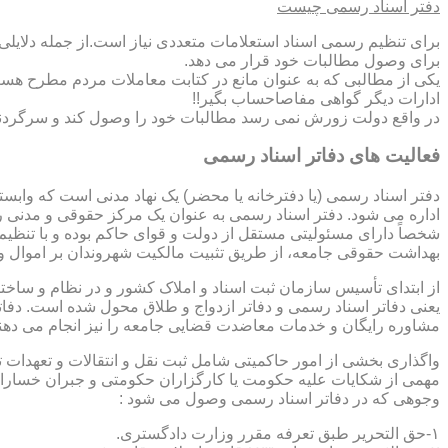
دفتر اسناد رسمی چیست
برای تنظیم رسمی اسناد استعلامات متعددی نیاز است.از جمله دلایل
برای وصول مطالبات خود قرار می دهد.
یکی از مطالبی که به عنوان مانع در کتابت معاملات مردم مطرح هست
ادارات دیگر گواهی مفاصاحساب بگیر!!
در واقع دولت زورش نمی رسد مطالبات خود را وصول کند و سرگردنه ر
فعالیت های دفاتر اسناد رسمی
دفتر اسناد رسمی (یا دفترخانه یا محضر) یک نهاد مدنی است که وابس
اداره می شود. دفتر اسناد رسمی به عنوان یک مرکز حقوقی و مدنی ر
شخصاً دارای مسئولیتی مستقل از دولت و قوای حاکم بوده و با تنظی
بهداشت حقوقی جامعه، از طریق تثبیت مالکیت شهروندان بر اموال و 
از ابتدای تأسیس سازمان ثبت اسناد و املاک کشور و در نظام و ساخت
یعنی دفاتر اسناد رسمی و دفاتر ازدواج و طلاق محول شده است. دفا
مشاوره رایگان و خدمات معاضدت قضایی جامعه را نیز انجام می دهن
واگذاری بخشی از امور حاکمیتی شامل ثبت نقل و انتقالات و تعهدا
مهمی از شکایات علیه حکومت یا کارگزاران حکومتی و جبران خسارات
وجوهی که در دفاتر اسناد رسمی وصول می شود :
۱-حق التحریر طبق تعرفه مقرر وزارت دادگستری.