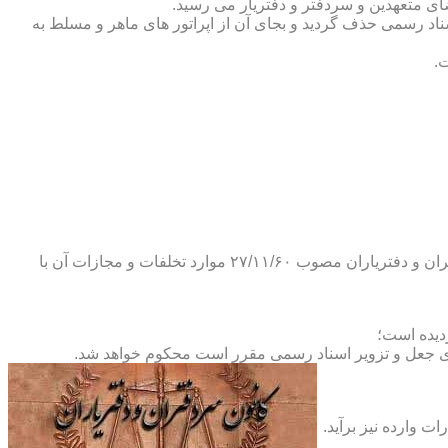
ضای متعهدین و سردفتر و دفتریار می رسید.
یلات دفاتر اسناد رسمی حذف گردید و بجای آن از اپراتور های ماهر و مسلط به
.
و طبق ماده ۲۹ آئین نامه های بند ۴ ماده ۶ و تبصره ۲ ماده ۶ و مواد ۱۴- ۱۷-۱۹-۲۰-۲۴-۲۸-۳۷ و ۵۳ قانون دفاتر اسناد رسمی و کانون سردفتران و دفتریاران مصوب ۲۷/۱۱/۶۰ موارد تخلفات و مجازات آن با
ای جعل و تزویر اسناد رسمی مقرر است محکوم خواهد شد.
ت وارده نیز برآید.