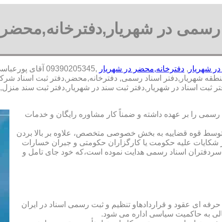
 رسمی در شهریار,دفترخانه,محضر 
در شهریار
,
دفترخانه,محضر در شهریار
,09390205345 آقا
قه شهریار,دفتر اسناد رسمی, دفترخانه,محضر,دفتر ثبت اسناد شرکت,د
فتر ثبت اسناد در شهریار,دفتر ثبت سند در شهریار,دفتر ثبت سند من
رسمی را بر عهده داشته و ضمناً کار مشاوره رایگان و خدمات
ت توسط قوه قضاییه به بخش خصوصی متخصص، علاوه بر بالا بردن
 شکایات علیه حکومت یا کارگزاران حکومتی و جبران خسارات
ی سردفتران اسناد رسمی هدایت نموده است،که خود جای تامل و
 حرفه ای عقود و قراردادهاو تنظیم و ثبت رسمی اسناد در ایران
الی به حاکمیت سیاسی اداره می شود.