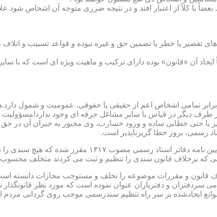
بعضاً یا کلاً از اعتبار افتد و در نتیجه ضرری متوجه آن اشخاص شود عل
ی تقصیر یا خطر یا تضمین حق و غیره نبوده و قواعد تسبیب و اتلاف ر
 ایجاد آن «قانون» بوده دارای ترکیب و ماهیت ویژه ای است که با سا
ابر تمامی اشخاص اعم از حقیقی یا حقوقی، عمومیت و شمول دارد.هی
 طرف دیگر در قیاس با سایر مشاغل حرفه ای وجود ندارد!مسؤولیت م
 یا حتی خطایی ساده و ورود خسارت، وی مجبور به جبران آن در حق 
د رسمی، بروز خطا گریزناپذیر است.
مبحث سوم): موانع موجود برای تنظیم اسناد رسمی مطابق ماده
رانی که برخلاف قانون سندی را تنظیم و ثبت می کردند متخلف محسوب
امی سردفتران و دفتریاران عنوان نموده است که مورد نظر قانونگذار 
انع ایجادشده بر سر راه تنظیم سندرسمی موجب روی گردانی مردم ا