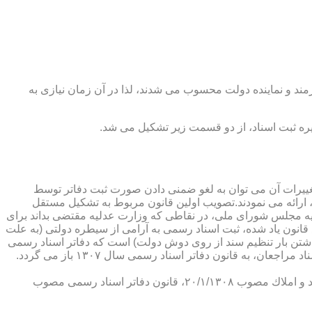
رمند و نماینده دولت محسوب می شدند، لذا در آن زمان نیازی به
پدیدار ساخت كه از عمده ترین تغییرات آن می توان به لغو ضمنی دادن صورت ثبت دفاتر توسط
ارائه می نمودند.تصویب اولین قانون مربوط به تشكیل مستقل
۱۳۰۷ باز می گردد. مطابق ماده ۱ قانون تشكیل دفاتر اسناد رسمی مصوب ۱۳/۱۱/۱۳۰۷ كمیسیون عدلیه مجلس شورای ملی، در نقاطی كه وزارت عدلیه مقتضی بداند برای
قانون یاد شده، ثبت اسناد رسمی به آرامی از سیطره دولتی (به علت
اشتن بار تنظیم سند از روی دوش دولت) است كه دفاتر اسناد رسمی
شكل می گیرد، علی رغم اینكه صلاحیت دفاتر در آن زمان محلی بوده است. به عبارت دیگر اولین اقدام مربوط به خصوصی سازی تنظیم اسناد مراجعان، به قانون دفاتر اسناد رسمی سال ۱۳۰۷ باز می گردد.
در آن زمان، هر دفتر اسناد رسمی مركب از یك نفر صاحب دفتر و لااقل یك نفر نماینده اداره ثبت اسناد بوده است. با تصویب قانون ثبت اسناد و املاك مصوب ۲۰/۱/۱۳۰۸، قانون دفاتر اسناد رسمی مصوب