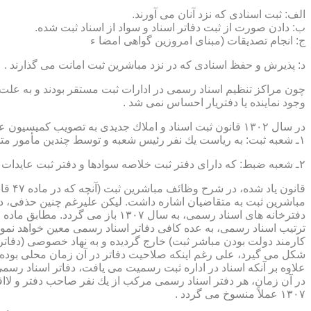
الف: ثبت اسنادی كه نزد آنان می آورند.
ب: دادن صورت از ثبت دفاتر اسناد و سواد از اسناد ثبت شده.
ج: انجام تصدیقات (مبنای امروزین گواهی امضا ء
د: پذیرش و حفظ اسنادی كه در نزد مباشرین ثبت امانت می گذارند .
چون مراكز تنظیم اسناد رسمی در ادارات ثبت مستقر بودند و به علت ای
وجود نماینده یا دفتریار احساس نمی شد .
در سال ۱۳۰۲ قانون ثبت اسناد و املاك جدیدی به تصویب كمیسیون عدلیه مجلس شورای ملی رسید كه مطابق ماده ۵ قانون یاد شده، هر دایره ثبت اسناد، از دو قسمت زیر تشكیل می شد.
۱ـ شعبه ثبت: به ریاست یك نفر رئیس شعبه و توسط چندین مأمور متخصص (بنام مباشرین ثبت) اداره می شد
۲ـ شعبه ضبط: كه دارای دفتر ثبت خلاصه سوادها و دفتر ثبت عایدات بود و توسط سایر كارمندان (اجزاء) اداره ثبت تصدی می شد .
قانو
مباشرین ثبت به متقاضیان اشاره داشت. لیكن علیرغم چنین حذفی، در
ترتیب اسناد رسمی، به عده كافی دفاتر اسناد رسمی معین خواهد نمود
كارمند دولت بودن مباشر ثبت) خارج گردیده و به نهاد خصوصی (دفات
علاوه بر آنكه اسناد در اداره ثبت رسمیت می یافت، دفاتر اسناد رسم
۱۳۰۷ عملاً منسوخ می گردد .