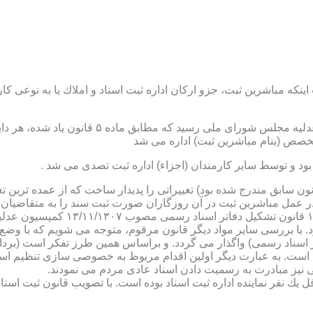
نكه مباشرین ثبت، جزو اركان اداره ثبت اسناد و املاك یا به نوعی كا
ن یاد شده، در شرح وظائف مباشرین ثبت (آنچه كه در ماده ۴۷ قانون سابق مندرج شده بود) تغییراتی را 
 عمل مباشرین ثبت در آن روزگاران صورت ثبت سند را به متقاضیان، 
دفترخانه های اسناد رسمی، به سال 
. با بررسی سایر مواد دیگر قانون مرقوم، متوجه می شویم كه با وضع 
ر اسناد رسمی) واگذار می گردد. و براساس همین طرز تفكر است (برد
ی نیز مبادرت به رسمیت دادن اسناد عادی مردم می نمودند.