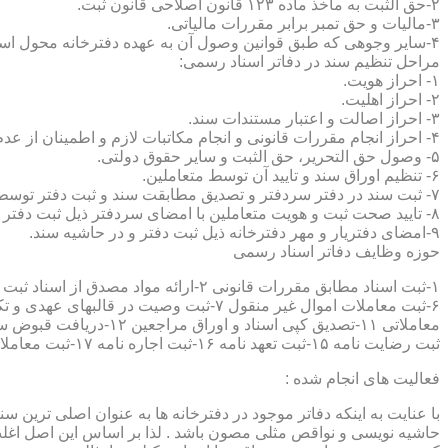
۲-حق الثبت به ماخذ ماده ۱۲۳ قانون اصلاحی قانون ثبت.
۳-مالیات و حق تمبر برابر مقررات مالیاتی.
۴-سایر وجوهی که طبق قوانین وصول آن به عهده دفترخانه محول است.
مراحل تنظیم سند در دفاتر اسناد رسمی:
۱- احراز هویت.
۲- احراز اهلیت.
۳- احراز اصالت و اعتبار مستندات سند.
۴- احراز انجام مقررات قانونی و انجام مکاتبات لازم و اطمینان از عدم منع قانونی تنظیم سند.
۵- وصول حق التحریر، حق الثبت و سایر حقوق دولتی.
۶- تنظیم اوراق سند و تایید آن توسط متعاملین.
۷- ثبت سند در دفتر سردفتر و تصدیق مطابقت سند و ثبت دفتر توسط متعاملین.
۸- تایید صحت ثبت و هویت متعاملین با امضای سردفتر ذیل ثبت دفتر و حاشیه سند.
۹-امضای دفتریار و مهر دفترخانه ذیل ثبت دفتر و در حاشیه سند.
حوزه وظایف دفاتر اسناد رسمی
ثبت رضایت نامه ۱۵-ثبت تعهد نامه ۱۶-ثبت اجاره نامه ۱۷-ثبت معاملات سرقفلی ۱۸-ثبت وقف نامه و اسناد موقوفه ۱۹-ثبت اسناد ضمانت نامه ۲۰-صدور اجرائیه ۲۱-ثبت نکاح ۲۲-ثبت طلاق
فعالیت های انجام شده :
با عنایت به اینکه دفاتر موجود در دفترخانه ها به عنوان اصلی ترین 
حاشیه نویسی و نواقص مثلی مصون باشد . لذا بر اساس این اصل اغلب دفت