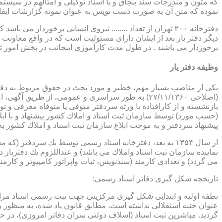
که متون و مندرجات سند بنچاق و یا اسناد توکیلی و امثالهم در سیستم 
نموده که متن آن به صورت دست نویس به عنوان نمونه گزارشات ایفا
دفترخانه ۲۰۰ تهران از تعداد ........ نیروی انسانی برخورد
دیگر دفتر یار بعد از ایشان دارای مسئولیت است که در واقع معاونت د
برخوردار می باشند . در طول مدت کارآموزی اینجانب در بخش امور ث
وظیفه دفتر یار
بازنشسته و از كارافتاده یا ورثه سردفتر متوفی یا متوفاه معرفی و 
پیشنهاد سردفتر و به موجب ابلاغ سازمان ثبت اسناد و املاك كشور 
از سال ۱۳۵۴ به بعد، دفترخانه اسناد رسمی توسط یك سردفتر
نماینده سازمان ثبت اسناد واملاك می باشد) و عنداللزوم یك دفتریار د
می گردد) و تعدادی كارمند (سندنویس، ثبات واپراتور كامپیوتر و كارمند
تاریخچه شكل گیری دفاتر اسناد رسمی:
گردید. مباشرین ثبت اسناد (اسلاف دولتی سران دفاتر امروزی)، در حقیقت جزو كارمندا