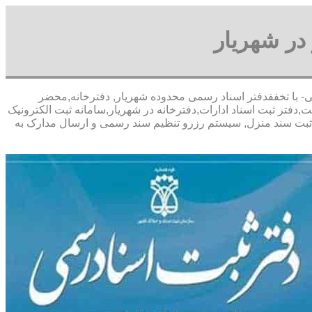
در شهریار
ی پورعباسی- با تخففدفتر اسناد رسمی محدوده شهریار, دفترخانه,محضر
فتر ثبت اسناد ادارات,دفترخانه در شهریار,سامانه ثبت الکترونیک
زل,ثبت سند منزل, سیستم رزرو تنظیم سند رسمی و ارسال مدارک به