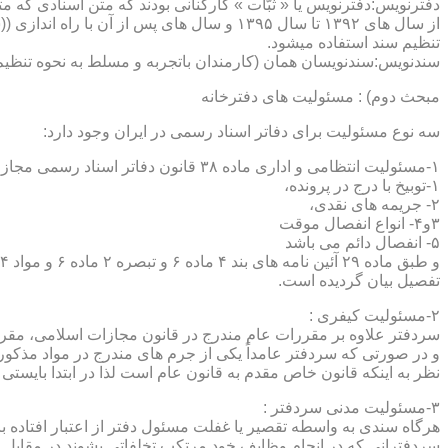
دفترنویس:دفترنویس یا « ثبّات » کارکنانی بودند که متن اسنادی که م
از سال های ۱۳۹۲ تا سال ۱۳۹۵ و سال های پس 
تنظیم سند استفاده میشود.
سندنویس:سندنویسان همان (کارمندان باتجربه و مسلط به نحوه تنظیم 
مبحث دوم) : مسئولیت های دفترخانه
سه نوع مسئولیت برای دفاتر اسناد رسمی در ایران وجود دارد:
۱-مسئولیت انتظامی و اداری ماده ۳۸ قانون دفاتر اسناد رسمی مجازات های انتظامی را برمی شمرد که ۵ درجه شامل :
۱-توبیخ با درج در پرونده،
۲- جریمه های نقدی،
۳و۴- انواع انفصال موقت
۵- انفصال دائم می باشد
تفصیل بیان گردیده است.
۲-مسئولیت کیفری :
سردفتر علاوه بر مقررات عام مندرج در قانون مجازات اسلامی، مقررات خاصی نیز در مواد ۱۰۰ و۱۰۱ و۱۰۲و ۳
و در صورتی که سردفتر عامداً یکی از جرم های مندرج در مواد مذک
نظر به اینکه قانون خاص مقدم به قانون عام است لذا در ابتدا بایستی
۳-مسئولیت مدنی سردفتر :
هرگاه سندی به واسطه تقصیر یا غفلت مسئول دفتر از اعتبار افتاده با
سردفترانی که در انجام وظایف خود مرتکب تخلفاتی بشوند در مقابل 