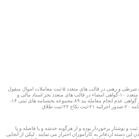
۱-ثبت اسناد مطابق مقررات قانونی ۲-ارائه مواد مصدق از اسناد ثبت شده ۳-تصدیق صحت امضاء،قبول و حفظ اسناد امانتی ۴-ثبت معاملات شرطی و رهنی در قالب های متعدد ۵-ثبت معاملات اموال منقول
۶-ثبت معاملات اموال غیر منقول ۷-ثبت وصیت در قالبهای عهدی و تکمیلی ۸-ثبت اقرارنامه در قالب های متعدد ۹-ثبت وکالت در قالب های متعدد ۱۰-گواهی امضاء در قالب های متعدد بجز اسناد مالی و
معاملاتی ۱۱-تصدیق کپی اسناد و اوراق مراجعین ۱۲-دریافت قبوض سپرده مستاجرین در قالب بند ۵۲ مجموعه بخشنامه های ثبتی ۱۳-صدور گواهی عدم انجام معامله بند ۸۹ مجموعه بخشنامه های ثبتی ۱۴-
ت و نوشتار برخوردار بوده و از هرگونه خدشه و یا فاصله و یا
ین دسته ازدفاتر به کارآموزان احتراز می نمایند . لیکن از آنجایی