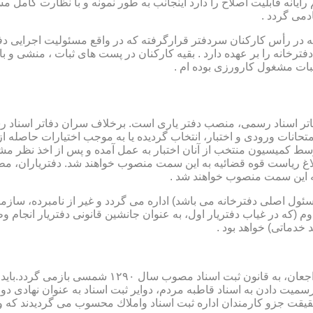
رایانه قابلیت اصلاح را دارد اینجانب به طور نمونه و با نظارت کامل مس
دمی گردد .
ار می باشد که در رأس کارکنان سردفتر قرارگرفته که در واقع مسئولیت اجرایی
فترخانه را بر عهده دارد . بقیه کارکنان در پست های ثبات ، منشی و 
بات مشغول کارورزی بوده ام .
توسط كمیسیون منتخب از آنان اختبار به عمل آمده و پس از اخذ نظر م
به این سمت منصوب خواهند شد .
 (كه مسئول اصلی دفترخانه می باشد) اداره می گردد و غیر از نامبرده، س
وم (كه در غیاب دفتریار اول، به عنوان جانشین قانونی دفتریار انجام 
 خدماتی) خواهد بود .
نطفه اولیه و ابتدایی شكل گیری مركزیتی جهت ثبت رسم
ن اداره ثبت اسناد واملاك محسوب می گردیدند كه وظایف آنان در ماده ۴۷ قانون مرقوم،ا