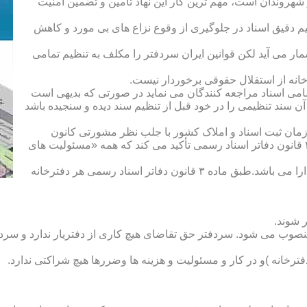
هروندان است، مهم ترین کار این نهاد تأمین و تضمین امنیت
یم دقیق اسناد در جلوگیری از وقوع نزاع های بی مورد و کاهش
ار می آید لکن قوانین ایران سردفتر را مکلف به تنظیم تمامی
ه از استقلال حقوقی برخوردار نیست.
یم تمامی اسناد مراجعه کنندگان می نماید در صورتی که بدیهی است
آن سند تنظیمی را در خود قبل از تنظیم سند دیده و سنجیده باشد
زمان ثبت اسناد و املاک کشور با جلب نظر مشورتی کانون
سردفتران و دفتریاران تعیین شده و سردفتر نامیده می شود. ماده ۲۱ قانون دفاتر اسناد رسمی تأکید می کند که همه «مسئولیت های
دفتریار :دفتریار سمت معاونت دفترخانه و نمایندگی سازمان ثبت را دارا می باشد.طبق ماده ۳ قانون دفاتر اسناد رسمی هر دفترخانه
 شوند.
منصوب می شود. سردفتر حق تقاضای هیچ کاری از دفتریار ندارد و سردف