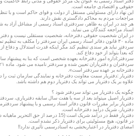
دفتر اسناد رسمی به عنوان یک مرکز حقوقی و مدنی رابط حاکمیت و ش
حقوقی و اقتصادی جامعه است.
این نهاد دارای مسئولیتی مستقل از دولت و قوای حاکم است و با تنظ
مراجعات مردم به محاکم دادگستری نقش دارند.
هر چند در ایران به ظاهر، سردفتری اسناد رسمی از مشاغل آزاد به شم
اسناد مراجعه کنندگان می نماید.
در ایران شخصیت حقوقی دفترخانه، شخصیت مستقلی نیست و دفترخان
ماده ۳۰ قانون دفاتر اسناد رسمی ایران سردفتر را مکلف به تنظ
سردفتر نباید هر سندی تنظیم کند مگر اینکه قدرت استدلال و دفاع از 
که بعداً بتواند از خود دفاع کند.
سردفتر:اداره امور دفترخانه بعهده شخصی است که بنا به پیشنهاد سا
دفترخانه بر عهده سردفتر است».
علاوه بر یک دفتریار می تواند یک دفتریار دوم هم داشته باشد.
چگونه یک دفتریار می تواند سردفتر شود ؟
دفتریار اصیل میتواند بعد از سه یا هفت سال سابقه دفتریاری، سردفتر
دفتریار برابر مقررات قانون دفاتر اسناد رسمی و با پیشنهاد سردفتر
دفتریار، شریک درآمد دفترخانه است.
دفتریار فقط در درآمد شریک است (15 درصد از حق التحریر ماهیانه دفترخانه )و در کار و مسئولیت و هزینه ها وضررها هیچ شراکتی ندارد.
در قانون، هیچ مسئولیتی برای دفتریار ذکر نشده است.
امضای دفتریار در اعتباربخشی به اسنادرسمی تأثیری ندارد!!