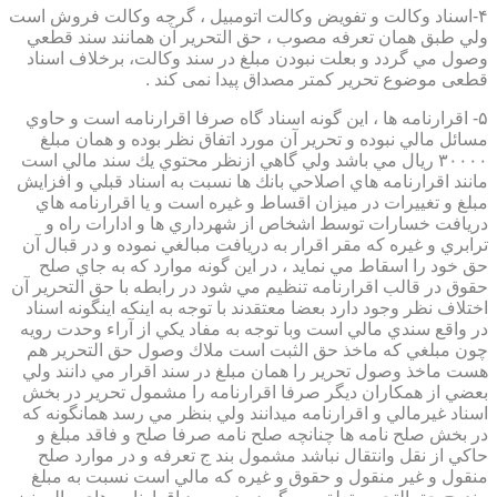
۴-اسناد وكالت و تفويض وكالت اتومبيل ، گرچه وكالت فروش است
ولي طبق همان تعرفه مصوب ، حق التحرير آن همانند سند قطعي
وصول مي گردد و بعلت نبودن مبلغ در سند وكالت، برخلاف اسناد
قطعی موضوع تحریر کمتر مصداق پیدا نمی کند .
۵- اقرارنامه ها ، اين گونه اسناد گاه صرفا اقرارنامه است و حاوي
مسائل مالي نبوده و تحرير آن مورد اتفاق نظر بوده و همان مبلغ
۳۰۰۰۰ ريال مي باشد ولي گاهي ازنظر محتوي يك سند مالي است
مانند اقرارنامه هاي اصلاحي بانك ها نسبت به اسناد قبلي و افزايش
مبلغ و تغييرات در ميزان اقساط و غيره است و يا اقرارنامه هاي
دريافت خسارات توسط اشخاص از شهرداري ها و ادارات راه و
ترابري و غيره كه مقر اقرار به دريافت مبالغي نموده و در قبال آن
حق خود را اسقاط مي نمايد ، در اين گونه موارد كه به جاي صلح
حقوق در قالب اقرارنامه تنظيم مي شود در رابطه با حق التحرير آن
اختلاف نظر وجود دارد بعضا معتقدند با توجه به اينكه اينگونه اسناد
در واقع سندي مالي است وبا توجه به مفاد يكي از آراء وحدت رويه
چون مبلغي كه ماخذ حق الثبت است ملاك وصول حق التحرير هم
هست ماخذ وصول تحرير را همان مبلغ در سند اقرار مي دانند ولي
بعضي از همكاران ديگر صرفا اقرارنامه را مشمول تحرير در بخش
اسناد غيرمالي و اقرارنامه ميدانند ولي بنظر مي رسد همانگونه كه
در بخش صلح نامه ها چنانچه صلح نامه صرفا صلح و فاقد مبلغ و
حاكي از نقل وانتقال نباشد مشمول بند ج تعرفه و در موارد صلح
منقول و غير منقول و حقوق و غيره كه مالي است نسبت به مبلغ