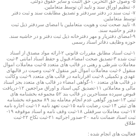
۵- وصول حق التحریر، حق الثبت و سایر حقوق دولتی.
۶- تنظیم اوراق سند و تایید آن توسط متعاملین.
۷- ثبت سند در دفتر سردفتر و تصدیق مطابقت سند و ثبت دفتر
توسط متعاملین.
۸- تایید صحت ثبت و هویت متعاملین با امضای سردفتر ذیل ثبت
دفتر و حاشیه سند.
۹-امضای دفتریار و مهر دفترخانه ذیل ثبت دفتر و در حاشیه سند.
حوزه وظایف دفاتر اسناد رسمی
۱-ثبت اسناد مطابق مقررات قانونی ۲-ارائه مواد مصدق از اسناد
ثبت شده ۳-تصدیق صحت امضاء،قبول و حفظ اسناد امانتی ۴-ثبت
معاملات شرطی و رهنی در قالب های متعدد ۵-ثبت معاملات اموال
منقول ۶-ثبت معاملات اموال غیر منقول ۷-ثبت وصیت در قالبهای
عهدی و تکمیلی ۸-ثبت اقرارنامه در قالب های متعدد ۹-ثبت وکالت
در قالب های متعدد ۱۰-گواهی امضاء در قالب های متعدد بجز اسناد
مالی و معاملاتی ۱۱-تصدیق کپی اسناد و اوراق مراجعین ۱۲-دریافت
قبوض سپرده مستاجرین در قالب بند ۵۲ مجموعه بخشنامه های
ثبتی ۱۳-صدور گواهی عدم انجام معامله بند ۸۹ مجموعه بخشنامه
های ثبتی ۱۴-ثبت رضایت نامه ۱۵-ثبت تعهد نامه ۱۶-ثبت اجاره نامه
۱۷-ثبت معاملات سرقفلی ۱۸-ثبت وقف نامه و اسناد موقوفه ۱۹-
ثبت اسناد ضمانت نامه ۲۰-صدور اجرائیه ۲۱-ثبت نکاح ۲۲-ثبت
طلاق
فعالیت های انجام شده :