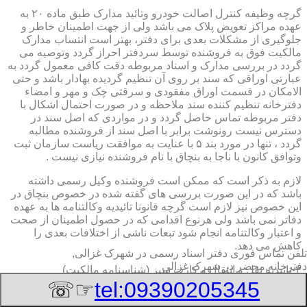
گرچه وظیفه کنترل اصالت خودرو وتائید مدارک طبق ماده ۲۰ به
عهده مراکز تعویض پلاک می باشد ولی از جهت اطمینان خاطر و
جلوگیری از مشکلات بعدی برای دفتر، بهتر است انتساب مدارک
مالکیت فوق به فروشنده توسط سردفتر احراز گردد وتوصیه می
گردد در بررسی مدارک و اسناد مربوطه دقت کافی معمول گردد به
عبارتی اوراقی که سند بر روی آن تنظیم گردیده بهادار باشد و حتی
الامکان در قسمت اوراق مفقودی و سرقتی چک و مهر و امضاء
دفترخانه تنظیم کننده سند ملاحظه و در صورت احتمال اشکال با
دفتر مربوطه تماس حاصل گردد و در مواردی که اصل سند در
دسترس نیست رونوشت برابر با اصل سند از فروشنده مطالبه
گردد ، تنها در مورد بند ۵ با عنایت به موافقت ریاست سازمان ثبت
وتوافق کانون با ناجا به بنچاق با نام فروشنده نیازی نیست .
لازم به ذکر است که ممکن است فروشنده وکیل رسمی داشته
باشد که در این صورت بررسی های گفته شده در خصوص بنچاق در
این خصوص نیز لازم است گرچه قانونا تائیدیه وکالتنامه ها به عهده
دفاتر نمی باشد ولی هرنوع اقدامی که در حصول اطمینان از صحت
و اعتبار وکالتنامه انجام شود تبعات ناشی از اختلافات بعدی را
کاهش می دهد.
تلفن تماس فوری
دفتر اسناد رسمی در شهرک غزالی,
دفترخانه,محضر در شهرک غزالی
۲-تائیدیه نقل و انتقال و کارت سبز (شناسنامه مالکیت)
☞☏
tel:09390205345
برگ تائیدیه نقل و انتقال صادره از مراکز تعویض پلاک حاوی
مشخصات کامل خودرو اعم از نوع ، سیستم ، مدل ، رنگ ، شماره