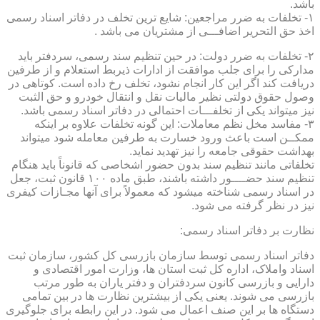
باشد.
۱- تخلفات به ضرر مراجعین: شایع ترین تخلف در دفاتر اسناد رسمی
اخذ حق التحریر اضافـــی از مشتریان می باشد .
۲- تخلفات به ضرر دولت: در حین تنظیم سند رسمی، سردفتر باید
مدارکی را برای جلب موافقت از ادارات ذیربط استعلام و از طرفین
دریافت کند اگر این کار انجام نشود، تخلف رخ داده است. کوتاهی در
وصول حقوق دولتی نظیر مالیات نقل و انتقال خودرو و حق الثبت
نیز میتواند یکی از تخلفـــات احتمالی در دفاتر اسناد رسمی باشد.
۳- مفاسد مخل نظم معاملات: این گونه تخلفات علاوه بر اینکه
ممکــن است باعث ورود خسارت به طرفین معامله شود میتواند
بهداشت حقوقی جامعه را نیز تهدید نماید.
تخلفاتی مانند تنظیم سند بدون حضور اشخاصی که قانوناً باید هنگام
تنظیم سند حضــــور داشته باشند، طبق ماده ۱۰۰ قانون ثبت، جعل
در اسناد رسمی شناخته میشود که معمولاً برای آنها مجـازات کیفری
نیز در نظر گرفته می شود.
نظارت بر دفاتر اسناد رسمی:
دفاتر اسناد رسمی توسط سازمان بازرسی کل کشور، سازمان ثبت
اسناد واملاک، اداره کل ثبت استان ها، وزارت امور اقتصادی و
دارایی و بازرسی کانون سردفتران و دفتر یاران به طور مرتب
بازرسی می شوند. یعنی یکی از بیشترین نظارت ها در بین تمامی
دستگاه ها بر این صنف اعمال می شود. در این رابطه برای جلوگیری