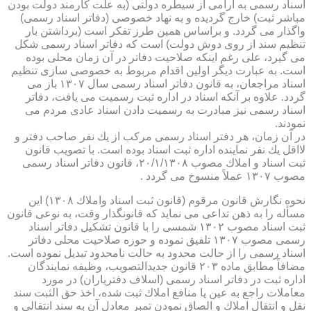
اسناد رسمی به آرامی از سیطره دولتی (به علت كارمند دولت بودن
مباشر ثبت) خارج گردیده و به نهاد خصوصی (دفاتر اسناد رسمی)
واگذار می گردد. و براساس همین طرز تفكر است (برداشتن بار
تنظیم سند از روی دوش دولت) است كه دفاتر اسناد رسمی شكل
می گیرد، علی رغم اینكه صلاحیت دفاتر در آن زمان محلی بوده
است. به عبارت دیگر اولین اقدام مربوط به خصوصی سازی تنظیم
اسناد مراجعان، به قانون دفاتر اسناد رسمی سال ۱۳۰۷ باز می
گردد. علاوه بر آنكه اسناد در اداره ثبت رسمیت می یافت، دفاتر
اسناد رسمی نیز مبادرت به رسمیت دادن اسناد عادی مردم می
نمودند.
در آن زمان، هر دفتر اسناد رسمی مركب از یك نفر صاحب دفتر و
لااقل یك نفر نماینده اداره ثبت اسناد بوده است. با تصویب قانون
ثبت اسناد و املاك مصوب ۲۰/۱/۱۳۰۸، قانون دفاتر اسناد رسمی
مصوب ۱۳۰۷ عملاً منسوخ می گردد .
نحوه نگارش قانون مرقوم (قانون ثبت اسناد واملاك ۱۳۰۸) این
مسأله را به ذهن تداعی می نماید كه قانونگذار وقت، به نوعی قانون
ثبت اسناد مصوب ۱۳۰۲ شمسی را با قانون تشكیل دفاتر اسناد
رسمی مصوب ۱۳۰۷ تلفیق نموده و حوزه صلاحیت محلی دفاتر
اسناد رسمی را از حالت محدود به حالت نامحدود تبدیل نموده است.
مضافاً مطابق ماده ۲۰۳ قانون جدیدالتصویب، وظیفه نمایندگان
اداره ثبت در دفاتر اسناد رسمی (اسلاف دفتریاران) در مورد
معاملات راجع به عین یا منافع املاك ثبت شده، اخذ حق الثبت سند
نقل و انتقال املاك و الصاق نمودن تمبر معادل آن به سند انتقالی و