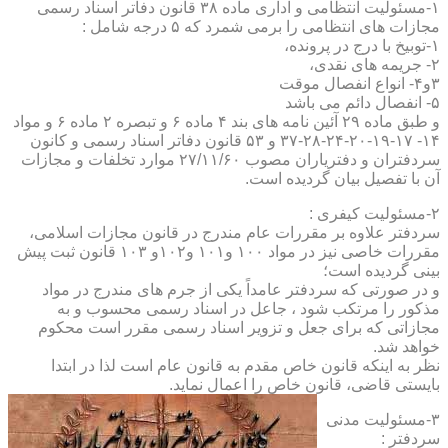
۱-مسئولیت انتظامی و اداری ماده ۳۸ قانون دفاتر اسناد رسمی
مجازات های انتظامی را برمی شمرد که ۵ درجه شامل :
۱-توبیخ با درج در پرونده،
۲- جریمه های نقدی،
۳و۴- انواع انفصال موقت
۵- انفصال دائم می باشد
و طبق ماده ۲۹ آئین نامه های بند ۴ ماده ۶ و تبصره ۲ ماده ۶ و مواد
۱۴- ۱۷-۱۹-۲۰-۲۴-۲۸-۳۷ و ۵۳ قانون دفاتر اسناد رسمی و کانون
سردفتران و دفتریاران مصوب ۲۷/۱۱/۶۰ موارد تخلفات و مجازات
آن با تفصیل بیان گردیده است.
۲-مسئولیت کیفری :
سردفتر علاوه بر مقررات عام مندرج در قانون مجازات اسلامی،
مقررات خاصی نیز در مواد ۱۰۰ و۱۰۱ و۱۰۲و ۱۰۳ قانون ثبت پیش
بینی گردیده است؛
و در صورتی که سردفتر عامداً یکی از جرم های مندرج در مواد
مذکور را مرتکب شود ، جاعل در اسناد رسمی محسوب و به
مجازاتی که برای جعل و تزویر اسناد رسمی مقرر است محکوم
خواهد شد.
نظر به اینکه قانون خاص مقدم به قانون عام است لذا در ابتدا
بایستی قاضی، قانون خاص را اعمال نماید.
۳-مسئولیت مدنی
سردفتر :