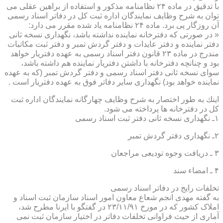
با تدقیق در ماده ۲۴ نظامنامه مذكور و استفاده از براهین عقلی می
توان به شرح وظایف نمایندگان اداره ثبت كل در دفاتر اسناد رسمی
آن روزگار پی برد. ماده ۲۴ نظامنامه یاد شده مقرر می دارد:
« در صورتی كه دفترخانه نماینده نداشته باشد، نگهداری نسخه ثانی
دفتر نماینده و دفتر عایدات و دفتر گردش تمبر و دفتر ثبت مكاتبات
مندرج در ماده ۲۳ قانون دفتر اسناد رسمی به عهده دفتریار خواهد
بود و چنانچه دفترخانه با داشتن دفتریار نماینده هم داشته باشد،
سوای نسخه ثانی دفتر اسناد رسمی و دفتر گردش تمبر (كه به عهده
نماینده خواهد بود) نگهداری سایر دفاتر فوق به عهده دفتریار است .
اینك به طور اختصار به شرح وظایف چهارگانه نمایندگان اداره ثبت
كل در دفترخانه ها پرداخته می شود.
۱ـ نگهداری نسخه ثانی دفتر ثبت اسناد رسمی
۲ـ نگهداری دفتر گردش تمبر
۳ ـ دریافت وجوه تودیعی مراجعان
۴ ـ امضاء سند
تخلفات رایج در دفاتر اسناد رسمی
به گفته مهدی انجم شعاع معاون امور اسناد سازمان ثبت اسناد و
املاک کشور که در مورخ ۲۳/۱۱/۹۱ در گفتگو با ایرنا مطرح شد،
آماری از حیث فراوانی تخلفات دفاتر در اختیار سازمان ثبت نمی