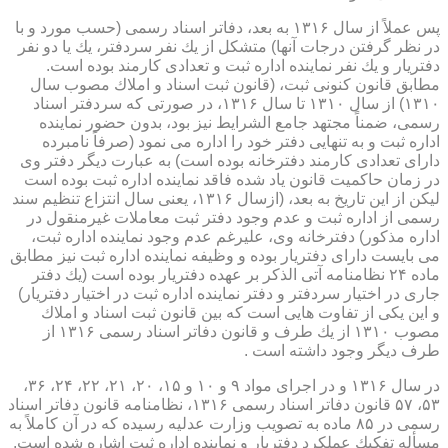
پس عملاً از سال ۱۳۱۶ به بعد، دفاتر اسناد رسمی (حسب مورد و با
در نظر گرفتن درجات آنها) متشكل از یك نفر سردفتر، یك یا دو نفر
دفتریار و یك نفر نماینده اداره ثبت و تعدادی كارمند بوده است.
مطابق قانون كنونی ثبت، (قانون ثبت اسناد و املاك مصوب سال
۱۳۱۰) از سال ۱۳۱۰ تا سال ۱۳۱۶، در صورتی كه سردفتر اسناد
رسمی، ضمناً مجتهد جامع الشرایط نیز بود، بدون حضور نماینده
اداره ثبت و به تنهایی دفتر خود را اداره می نمود (صرفاً نامبرده
دارای تعدادی كارمند دفترخانه بوده است) به عبارت دیگر دفتر وی
در زمان حاكمیت قانون یاد شده فاقد نماینده اداره ثبت بوده است
لیكن از این تاریخ به بعد، (ازسال ۱۳۱۶، یعنی سال انتزاع تنظیم سند
رسمی از اداره ثبت و عدم وجود دفتر ثبت معاملات غیرمنقول در
اداره مذكور) دفترخانه وی، علیرغم عدم وجود نماینده اداره ثبت،
می بایست دارای دفتریار بوده و وظیفه نماینده اداره ثبت نیز مطابق
ماده ۲۴ نظامنامه آتی الذكر بر عهده دفتریار بوده است (یك دفتر
جاری در اختیار سردفتر و دفتر نماینده اداره ثبت در اختیار دفتریار)
و این یكی از تفاوت هایی است كه بین قانون ثبت اسناد و املاك
مصوب ۱۳۱۰ از یك طرف و قانون دفاتر اسناد رسمی ۱۳۱۶ از
طرف دیگر وجود داشته است .
در سال ۱۳۱۶ و در اجرای مواد ۹ و ۱۰ و ۱۵، ۲۰، ۲۱، ۲۲، ۲۴، ۳۶،
۵۳، ۵۷ قانون دفاتر اسناد رسمی ۱۳۱۶، نظامنامه قانون دفاتر اسناد
رسمی در ۸۵ ماده به تصویب وزارت عدلیه رسیده كه در آن كاملاً به
مسأله تفكیك عملكرد دفتریار و نماینده اداره ثبت اشاره شده است.