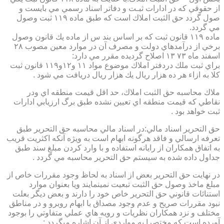
از حقوقي كه در ادارات ثبـت و دفاتر اسناد رسمي مي بايست و
صول گردد حق الثبت املاك است كه طبق ماده ۱۱۹ ثبت وصول
مي گردد.
ماده ۱۱۹ قانون ثبت كه بر اساس بند س از ماده يك قانون وصول
برخي از درآمدهاي دولت و مصرف آن در موارد معين مصوب ۲۸
اسفند ماه ۷۳ ۱۳ اصلاح گرديده مقرر مي دارد:
براي ثبت ملك دردفتر املاك موضوع مواد ۱۱ و۱۲و۱۱۹ قانون ثبت
كلا به ازاء هر ده هزار ريال يك هزار ريال دريافت مي شود .
ملاك محاسبه حق الثبت املاك، حد اقل قيمت منطقه اي ودر
نقاطي كه قيمت منطقه اي تعيين نشده طبق برگ ارزيابي ادارات
ثبت خواهد بود .
حق التحرير اسناد مالي:در اسناد مالي محاسبه حق التحرير طبق
تعرفه ارسالي و فاقد هرگونه ابهام است به ويژه آنكه اكثريت قريب
به اتفاق همكاران از رايانه استفاده و با وارد كردن مبلغ سند طبق
جداول داده شده به سيستم حق التحرير محاسبه مي گردد .
در نهايت حق التحرير بعض از اسناد به لحاظ وجود مقررات خاص از
مبلغ ماخذ وصول حق الثبت تبعيت نمينمايند ويا بعنوان موارد
استنائات قانوني حق التحرير خاص خود را دارند و بعض ديگر بعلت
نبود مقررات صريح و عدم وجود مصداق با ابهام روبرو و در مناطق
مختلف و نزد همكاران نظريات و رويه هاي عملي متفاوتي را بوجود
آورده است كه مختصرا به مواردي از آن اشاره ميگردد :