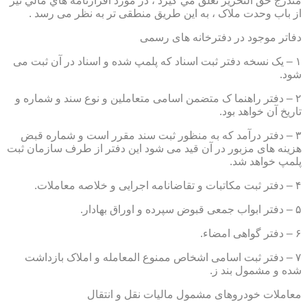
مندرج حق التحرير تعلق مي گيرد ، در مورد اقرارنامه هاي مالي نيز
از باب وحدت ملاک ، به این طریق منطقی تر به نظر می رسد .
دفاتر موجود در دفترخانه های رسمی
۱ – یک نسخه دفتر ثبت اسناد که پلمپ شده و اسناد در آن ثبت می
شود.
۲ – دفتر راهنما ک متضمن اسامی متعاملین و نوع سند و شماره و
تاریخ آن خواهد بود.
۳ – دفتر درآمد که به منظور ثبت سند مقرر است و شماره قبض
هزینه های مزبور در آن قید می شود این دفتر از طرف سازمان ثبت
پلمپ خواهد شد.
۴ – دفتر ثبت مکاتبات و تقاضانامه اجرایی و خلاصه معاملات.
۵ – دفتر ابواب جمعی قبوض سپرده و اوراق بهادار.
۶ – دفتر گواهی امضاء.
۷ – دفتر ثبت اسامی اشخاص ممنوع المعامله و املاک بازداشت
شده و مشمول بند ز.
معاملات خودروهای مشمول مالیات نقل و انتقال