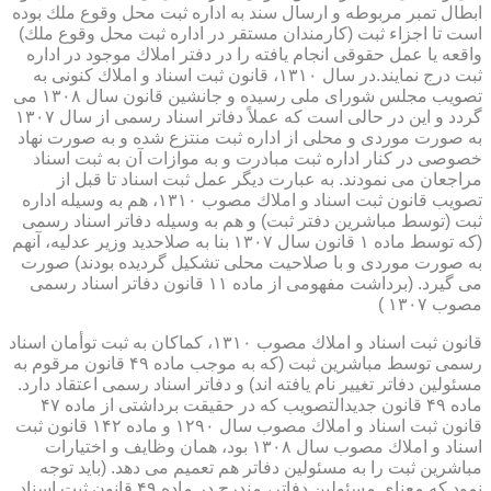
ابطال تمبر مربوطه و ارسال سند به اداره ثبت محل وقوع ملك بوده
است تا اجزاء ثبت (كارمندان مستقر در اداره ثبت محل وقوع ملك)
واقعه یا عمل حقوقی انجام یافته را در دفتر املاك موجود در اداره
ثبت درج نمایند.در سال ۱۳۱۰، قانون ثبت اسناد و املاك كنونی به
تصویب مجلس شورای ملی رسیده و جانشین قانون سال ۱۳۰۸ می
گردد و این در حالی است كه عملاً دفاتر اسناد رسمی از سال ۱۳۰۷
به صورت موردی و محلی از اداره ثبت منتزع شده و به صورت نهاد
خصوصی در كنار اداره ثبت مبادرت و به موازات آن به ثبت اسناد
مراجعان می نمودند. به عبارت دیگر عمل ثبت اسناد تا قبل از
تصویب قانون ثبت اسناد و املاك مصوب ۱۳۱۰، هم به وسیله اداره
ثبت (توسط مباشرین دفتر ثبت) و هم به وسیله دفاتر اسناد رسمی
(كه توسط ماده ۱ قانون سال ۱۳۰۷ بنا به صلاحدید وزیر عدلیه، آنهم
به صورت موردی و با صلاحیت محلی تشكیل گردیده بودند) صورت
می گیرد. (برداشت مفهومی از ماده ۱۱ قانون دفاتر اسناد رسمی
مصوب ۱۳۰۷ )
قانون ثبت اسناد و املاك مصوب ۱۳۱۰، كماكان به ثبت توأمان اسناد
رسمی توسط مباشرین ثبت (كه به موجب ماده ۴۹ قانون مرقوم به
مسئولین دفاتر تغییر نام یافته اند) و دفاتر اسناد رسمی اعتقاد دارد.
ماده ۴۹ قانون جدیدالتصویب كه در حقیقت برداشتی از ماده ۴۷
قانون ثبت اسناد و املاك مصوب سال ۱۲۹۰ و ماده ۱۴۲ قانون ثبت
اسناد و املاك مصوب سال ۱۳۰۸ بود، همان وظایف و اختیارات
مباشرین ثبت را به مسئولین دفاتر هم تعمیم می دهد. (باید توجه
نمود كه معنای مسئولین دفاتر، مندرج در ماده ۴۹ قانون ثبت اسناد