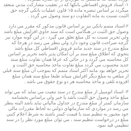
۱- اسناد فروش اقساطي بانكها كه در تعقيب مشاركت مدني منعقد
ميگردد بر اساس تبصره ماده ۱۵ قاون عمليات بانكي گرچه حق
الثبت نسبت به مابه التفاوت دو سند وصول مي گردد .
۲-اسناد متمم بانكي نيز بر اساس قانون مذكور كه مقرر مي دارد
وصول حق الثبت در هنگامي است كه سند حاوي افزايش مبلغ باشد
ولي تحرير نسبت به كل مبلغ تعلق مي گيرد ، در اين گونه موارد نيز
گرچه صراحت قانون وجود دارد ولي بنظر مي رسد در هرجا كه
مبلغ مندرج در سند جديد مانند فروش اقساطي كل مبلغ باشد
بنحوي كه اطلاق مبلغ سند بر آن امكان پذير باشد تحرير بر اساس
كل محاسبه مي گردد و در جائي كه عرفا همان تفاوت مبلغ سند
جديد محسوب مي گردد مبلغ تفاوت ماخذ محاسبه حق الثبت و
تحرير خواهد بود مانند اكثر اسناد متمم كه بموجب آن مبلغ سند قبلي
از مبلغي به مبلغ ديگر افزايش مييابد طبعا مبلغ سند همان مبلغ
افزوده تلقی و مأخذ محاسبه هر دو نوع حقوق می باشد .
۳- اسناد اتومبيل از مبلغ مندرج در سند تبعيت مي نمايد كه مي تواند
مبلغ ماخذ وصول حق الثبت باشد يا خير ولي براساس بخشنامه
سازمان كمتر از مبلغ مندرج در جداول مالياتي نبايد باشد البته بنظر
مي رسد در مواردي كه سازمانهاي دولتي به لحاظ مقررات مالي
خود مجبور به تنظيم سند با قيمت كمتر باشند به شرط اعلام كتبي
مبلغ در درخواست تنظيم سند ، مي توان مبلغ مورد نظر را در سند
تنظيمي قيد نمود.