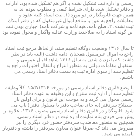
رسمی و اداره ثبت تشكیل نشده یا اگر هم تشكیل شده بود، ادارات
و دفاتر تشكیل شده دارای شرایط كیفی و مطلوب نبوده اند. به
همین جهت قانونگذار در دو مورد (۱ـ ثبت اسناد كلیه عقود و
معاملات راجع به عین یا منافع اموال غیرمنقول كه در دفتر املاك
ثبت نشده. ۲ـ صلح نامه، هبه نامه و شركت نامه) اجباری بودن ثبت
این گونه اسناد را به صلاحدید وزارت عدلیه واگذار و محول نموده بود
.
تا سال ۱۳۱۶ وضعیت دوگانه تنظیم سند، از لحاظ مرجع ثبت اسناد
راجع به اموال غیرمنقول همچنان ادامه داشت (البته باید در نظر
داشت كه با نزدیك شدن به سال ۱۳۱۶ شاهد اقبال عمومی و
استقبال مقامات دولتی به منظور انتزاع و انتقال اختیارات راجع به
تنظیم سند از سوی اداره ثبت به سمت دفاتر اسناد رسمی می
باشیم .
با وضع قانون دفاتر اسناد رسمی در مورخه ۱۵/۳/۱۳۱۶، كلاً وظیفه
تنظیم سند از اداره ثبت منتزع و این وظیفه به عهده دفاتر اسناد
رسمی محول می گردد و به موجب این قانون و برای اولین بار
اصطلاح سردفتر (به جای صاحب دفتر یا مسئول دفتر ) باب می
شود. قانونگذار در قانون دفاتر اسناد رسمی مصوب ۱۳۱۶، علاوه بر
پیش بینی فردی بنام نماینده اداره ثبت در دفاتر اسناد رسمی،
همچنین به منظور معاضدت سردفتر حضور فرد دیگری را نیز
مفروض می داند كه صرفاً عنوان معاون سردفتر را داشته و دفتریار
نامیده می شود .