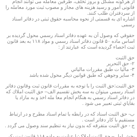
از هرگونه مشکل و بروز تخلف، طرفین معامله می توانند انجام
قانونی امور و رسید هزینه های مجاز و مصوب ثبت مورد معامله را
از سردفتران طلب کنند.
اشاره ای به قسمتی از نحوه محاسبه حقوق ثبتی در دفاتر اسناد
رسمی
حقوقي كه وصول آن به عهده دفاتر اسناد رسمي محول گرديده بر
اساس ماده ۵۰ قانون دفاتر اسناد رسمي و مواد ۱۱۸ به بعد قانون
ثبت احصاء گرديده است كه عبارتند از :
حق الثبت
۲- حق التحرير
۳- ماليا ت طبق مقررات مالياتي
۴- ساير وجوهي كه طبق قوانين ديگر محول شده باشد
حق الثبت:حق الثبت را با توجه به مقررات قانون ثبت وقانون دفاتر
اسناد رسمي ميتوان به سه بخش تقسيم الف– حق الثبت املاك كه
در دفاتر اسناد رسمي به هنگام انجام معا مله اخذ و به مازاد يا
بقاياي ثبتی تعبیر می شود .
ب- حق الثبت اسناد كه در رابطه با تمام اسناد مطرح و در ارتباط
مستقيم با كار دفاتر است .
ج - حق الثبت متفرقه كه بدون نياز به تنظیم سند وصول می گردد .
بخش اول – حق الثبت املاک:با عنايت به ماده ۱۱۸ قانون ثبت يكي