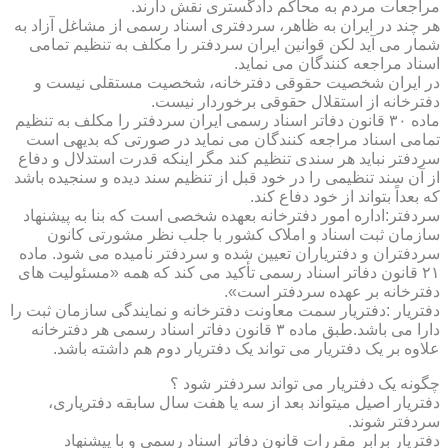
مراجعات مردم به محاکم دادگستری نقش دارند.
هر چند در ایران به ظاهر، سردفتری اسناد رسمی از مشاغل آزاد به
شمار می آید لکن قوانین ایران سردفتر را مکلف به تنظیم تمامی
اسناد مراجعه کنندگان می نماید.
در ایران شخصیت حقوقی دفترخانه، شخصیت مستقلی نیست و
دفترخانه از استقلال حقوقی برخوردار نیست.
ماده ۳۰ قانون دفاتر اسناد رسمی ایران سردفتر را مکلف به تنظیم
تمامی اسناد مراجعه کنندگان می نماید در صورتی که بدیهی است
سردفتر نباید هر سندی تنظیم کند مگر اینکه قدرت استدلال و دفاع
از آن سند تنظیمی را در خود قبل از تنظیم سند دیده و سنجیده باشد
که بعداً بتواند از خود دفاع کند.
سردفتر:اداره امور دفترخانه بعهده شخصی است که بنا به پیشنهاد
سازمان ثبت اسناد و املاک کشور با جلب نظر مشورتی کانون
سردفتران و دفتریاران تعیین شده و سردفتر نامیده می شود. ماده
۲۱ قانون دفاتر اسناد رسمی تأکید می کند که همه «مسئولیت های
دفترخانه بر عهده سردفتر است».
دفتریار :دفتریار سمت معاونت دفترخانه و نمایندگی سازمان ثبت را
دارا می باشد.طبق ماده ۳ قانون دفاتر اسناد رسمی هر دفترخانه
علاوه بر یک دفتریار می تواند یک دفتریار دوم هم داشته باشد.
چگونه یک دفتریار می تواند سردفتر شود ؟
دفتریار اصیل میتواند بعد از سه یا هفت سال سابقه دفتریاری،
سردفتر شوند.
دفتریار برابر مقررات قانون دفاتر اسناد رسمی و با پیشنهاد