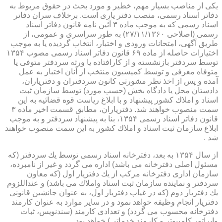
یكی از مناصب بسیار مهم، خطیر و مورد بحث در حقوق مربوط به
دفاتر اسناد رسمی، منصب دفتر یاری است. برخلاف سران دفاتر
اسناد رسمی كه به موجب ماده ۳ آئین نامه قانون دفاتر اسناد
رسمی (اصلاحی ۲۷/۱۱/۱۳۶۰) به طور سراسری و عمومی، از
طریق آگهی، امتحانات ورودی و اختبار، انتخاب گردیده یا به موجب
اختیارات حاصله از ماده ۶۹ قانون دفاتر اسناد رسمی مصوب ۱۳۵۴
توسط سردفتر بازنشسته و از كارافتاده یا ورثه سردفتر متوفی یا
متوفاه معرفی و توسط كمیسیون منتخب از آنان اختبار به عمل
آمده و پس از اخذ نظر مشورتی كانون سردفتران و دفتریاران،
دادستان محل یا دادگاه بخش (حسب مورد) توسط سازمان ثبت
اسناد و املاك كشور پیشنهاد و با ابلاغ ریاست قوه قضائیه به این
سمت منصوب خواهند شد. دفتریاران، مطابق قسمت اخیر ماده ۳
قانون دفاتر اسناد رسمی ۱۳۵۴، بنا به پیشنهاد سردفتر و به موجب
ابلاغ سازمان ثبت اسناد و املاك كشور به این سمت منصوب خواهند
شد .
از سال ۱۳۵۴ به بعد، دفترخانه اسناد رسمی توسط یك سردفتر (كه
مسئول اصلی دفترخانه می باشد) اداره می گردد و غیر از نامبرده،
سازمان اداری دفترخانه مركب از یك دفتریار اول (كه معاون
سردفتر و نماینده سازمان ثبت اسناد واملاك می باشد) و عنداللزوم
یك دفتریار دوم (كه در غیاب دفتریار اول، به عنوان جانشین قانونی
دفتریار انجام وظیفه خواهد نمود و در سایر موارد به عنوان كارمند
دفترخانه محسوب می گردد) و تعدادی كارمند (سندنویس، ثبات
واپراتور كامپیوتر و كارمند خدماتی) خواهد بود .