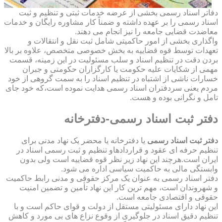
دفاتر اسناد رسمی بخشی از عرضه خدمات ثبتی و تنظیم و ثبت
اسناد رسمی را بر عهده داشته و ضمناً کار مشاوره رایگان و خدمات
معاضدت قضایی جامعه را نیز انجام می دهند.
واگذاری بخشی از امور حاکمیتی شامل ثبت نقل و انتقالات و
تعهدات توسط قوه قضاییه به بخش خصوصی متخصص، علاوه بر بالا
بردن دقت در تنظیم اسناد و سلب مسئولیت در این زمینه، قسمت
مهمی از شکایات علیه حکومت یا کارگزاران حکومتی و جبران
خسارات ناشی از اشتباه در تنظیم اسناد را به سمت گروهی از خود
مردم یعنی سردفتران اسناد رسمی هدایت نموده است،که خود جای
تامل و نگرانی بوده و هست.
دفتر ثبت اسناد رسمی-دفترخانه
دفتر ثبت اسناد رسمی
یا دفترخانه یا محضر یک نهاد مدنی برای
تنظیم حرفه ای عقود و قراردادهاو تنظیم و ثبت رسمی اسناد در
ایران است.هرچند این نهاد زیر نظر قوه قضاییه است ولی بدون
وابستگی مالی به حاکمیت سیاسی اداره می شود.
دفتر اسناد رسمی به عنوان یک مرکز حقوقی و مدنی رابط حاکمیت
و شهروندان است، مهم ترین کار این نهاد تأمین و تضمین امنیت
حقوقی و اقتصادی جامعه است.
این نهاد دارای مسئولیتی مستقل از دولت و قوای حاکم است و با
تنظیم دقیق اسناد در جلوگیری از وقوع نزاع های بی مورد و کاهش