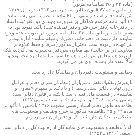
(ماده ۲۴ و ۲۵ نظامنامه مزبور)
براساس ماده ۴۷ قانون دفاتر اسناد رسمی ۱۳۱۶، در سال ۱۳۱۷
آئین نامه دفاتر اسناد رسمی در ۶۴ ماده به تصویب می رسد. ماده
۱۹ آئین نامه مرقوم كماكان بر ضرورت وجودی دو دفتر ثبت اسناد
در دفترخانه (دفتر سردفتر و دفتر نماینده ثبت) تأكید نموده بود. به
همین دلیل، بر طبق ماده ۲۴ نظامنامه مزبور، در صورت عدم وجود
نماینده اداره ثبت در دفترخانه، دفتریار وظیفه نماینده اداره ثبت را
نیز عهده دار بوده است. دفتریار مذكور (صرفاً و فقط علاوه بر
معاونت در این حالت) تنها معاون سردفتر محسوب نمی گردید، بلكه
نامبرده هم معاون سردفتر و هم جانشین نماینده اداره ثبت بوده و
مآلاً عهده دار وظائف وی نیز می گردید.
وظایف و مسئولیت دفتریاران و نمایندگان اداره ثبت:
با پذیرش تفكیك نقش دفتریاران (معاونان سران دفاتر و عوامل
درون نهادی دفاتر اسناد رسمی) و با تأكید بر مفهوم «معاون و
نماینده» در قسمت های قبلی، اینك با تكیه بر قانون دفاتر اسناد
رسمی مصوب ۱۳۱۶ و آئین نامه دفاتر اسناد رسمی ۱۳۱۷ و
نظامنامه قانون دفاتر اسناد رسمی مصوب ۱۳۱۶ بالاخص با تأكید بر
ماده ۲۴ و ۲۵ نظامنامه مذكور به شرح وظائف و مسئولیت های
تفكیكی نمایندگان اداره ثبت كل و دفتریاران می پردازیم .
الف) وظیفه و مسئولیت های نمایندگان اداره ثبت كل در دفاتر اسناد
رسمی (۱۳۱۰ ـ ۱۳۵۴)