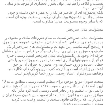
تسبیب و اتلاف را هم نمی توان بطور انحصاری از موجبات و مبانی
آن تلقی نمود؛
بلکه مجموعه ای از عناصر هر یک را به همراه خود داشته و چون
منشأ ایجاد آن «قانون» بوده دارای ترکیب و ماهیت ویژه ای است
که با سایر وجوه مسئولیت مدنی متفاوت است.
مسئولیت مدنی سردفتر
مسئولیت مدنی سردفتر نسبت به تمام ضررهای مادی و معنوی و
در برابر تمامی اشخاص اعم از حقیقی یا حقوقی، عمومیت و شمول
دارد.هیچ گونه تناسبی بین تعهدات و مسئولیت های سردفتر از یک
طرف و حقوق و مزایای وی از طرف دیگر در قیاس با سایر مشاغل
حرفه ای وجود ندارد!مسؤولیت مدنی سردفتر اسناد رسمی چیزی
فراتر از مسؤولیتهای اداری اوست.در صورت بروز تقصیر یا حتی
خطایی ساده و ورود خسارت، وی مجبور به جبران آن در حق
اشخاص زیاندیده است و با توجه کثرت و پیچیدگی های تکالیف و
وظایف سردفتران اسناد رسمی، بروز خطا گریزناپذیر است.
مبحث سوم): موانع موجود برای تنظیم اسناد رسمی مطابق ماده ۱۶
آیین نامه دفاتر اسناد رسمی مصوب ۱۳۱۷ مقرر شده که هیچ سندی
را نمی توان، تنظیم و در دفاتر اسناد رسمی ثبت کرد مگر آنکه
موافق مقررات و قانون باشد، بعد از تصویب این قانون سردفتران و
دفتریارانی که برخلاف قانون سندی را تنظیم و ثبت می کردند
متخلف محسوب می شدند.