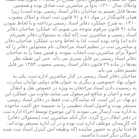
واملاك سال ۱۳۱۰، بدواً بر مباشرین ثبت صادق بوده و همچنین
بعدها قابل تعمیم به صاحبان دفاتر اسناد رسمی بوده است) زیرا
همان قانونگذار در مواد ۸۱ و ۹۱ قانون ثبت اسناد و املاك مصوب
۱۳۱۰، به شرح عملكرد دفاتر اسناد رسمی پرداخته و با لحاظ نمودن
ماده ۹۱ قانون مرقوم متوجه می شویم كه عملكرد صاحبان دفاتر
اسناد رسمی و مباشرین ثبت (كه اینك به مسئولان دفاتر تغییرنام
داده اند) واحد بوده است، لذا به لحاظ وحدت عملكرد صاحبان دفاتر
و مباشرین ثبت در تنظیم اسناد مراجعان، نام مسئولین دفاتر را كه
اصولاً برای مباشرین ثبت انتخاب نموده، و همین معنا را به صاحبان
دفاتر اسناد رسمی نیز قابل تسری می داند. حتی این نقطه نظر
بعدها در ماده ۲۹ قانون دفاتر اسناد رسمی مصوب ۱۳۵۴ نیز قابل
تعمیم تجلی می یابد.
صاحبان دفاتر اسناد رسمی در كنار مباشرین اداره ثبت، یكی به
عنوان نهاد خصوصی و دیگری به عنوان های دولتی توأمان مبادرت
به رسمیت دادن اسناد مراجعان به ویژه در خصوص نقل و انتقال
عرصه و اعیان و منافع غیرمنقول می نمایند.تفاوت بین عملكرد این
دو نهاد، در این است كه نمایندگان ثبت فقط در دفاتر اسناد رسمی
مستقر بودند و اصول اسناد تنظیمی را به ضمیمه حق الثبت مأخوذه
به اداره ثبت ارسال می نمودند تا این موضوع توسط اجزاء اداره ثبت
در دفتر املاك درج گردد. حال آنكه مباشرین ثبت (مسئولان دفاتر)
كه كارمندان موظف اداره ثبت بوده و در آن اداره مستقر بوده اند،
قاعدتاً نیازی به حضور نماینده (كه وظیفه اش كنترل اسناد ثبت شده
در مكان دیگر است) نداشتند .