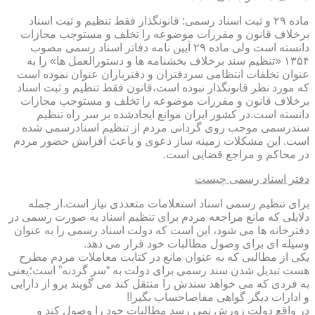
ماده ۲۹ و ثبت اسناد رسمی: قانونگذار فقط تنظیم و ثبت اسناد
برخلاف قانون و مقررات موضوعه را تخلف و مستوجب مجازات
دانسته است ولی ماده ۲۹ آیین نامه دفاتر اسناد رسمی مصوب
۱۳۵۴ «تنظیم سند برخلاف بخشنامه ها و دستورالعمل ها» را به
عنوان تخلفات انتظامی سردفتران و دفتریاران عنوان نموده است
که مورد نظر قانونگذار نبوده است،قانون فقط تنظیم و ثبت اسناد
برخلاف قانون و مقررات موضوعه را تخلف و مستوجب مجازات
دانسته است.در کشور ایران موانع ایجادشده بر سر راه تنظیم
سندرسمی موجب روی گردانی مردم از تنظیم اسنادرسمی شده
است. این مشکلات زمینه ساز دعوی و باعث افزایش حضور مردم
در محاکم و مراجع قضایی است.
دفتر اسناد رسمی چیست
برای تنظیم رسمی اسناد استعلامات متعددی نیاز است.از جمله
دلایلی که مانع مراجعه مردم برای تنظیم اسناد به صورت رسمی در
دفترخانه ها می شود، این است که دولت اسناد رسمی را به عنوان
وسیله ای برای وصول مطالبات خود قرار می دهد.
یکی از مطالبی که به عنوان مانع در کتابت معاملات مردم مطرح
هست تبدیل شدن سند رسمی برای دولت به “سر گردنه” است؛یعنی
به فردی که می خواهد سندش را منتقل کند می گویند برو از دارایی
و ادارات دیگر گواهی مفاصاحساب بگیر!!
در واقع دولت زورش نمی رسد مطالبات خود را وصول کند و