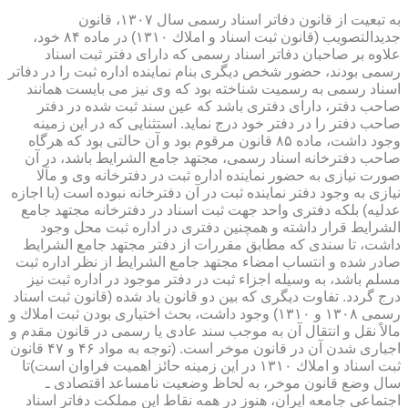
به تبعیت از قانون دفاتر اسناد رسمی سال ۱۳۰۷، قانون
جدیدالتصویب (قانون ثبت اسناد و املاك ۱۳۱۰) در ماده ۸۴ خود،
علاوه بر صاحبان دفاتر اسناد رسمی كه دارای دفتر ثبت اسناد
رسمی بودند، حضور شخص دیگری بنام نماینده اداره ثبت را در دفاتر
اسناد رسمی به رسمیت شناخته بود كه وی نیز می بایست همانند
صاحب دفتر، دارای دفتری باشد كه عین سند ثبت شده در دفتر
صاحب دفتر را در دفتر خود درج نماید. استثنایی كه در این زمینه
وجود داشت، ماده ۸۵ قانون مرقوم بود و آن حالتی بود كه هرگاه
صاحب دفترخانه اسناد رسمی، مجتهد جامع الشرایط باشد، در آن
صورت نیازی به حضور نماینده اداره ثبت در دفترخانه وی و مآلا
نیازی به وجود دفتر نماینده ثبت در آن دفترخانه نبوده است (با اجازه
عدلیه) بلكه دفتری واحد جهت ثبت اسناد در دفترخانه مجتهد جامع
الشرایط قرار داشته و همچنین دفتری در اداره ثبت محل وجود
داشت، تا سندی كه مطابق مقررات از دفتر مجتهد جامع الشرایط
صادر شده و انتساب امضاء مجتهد جامع الشرایط از نظر اداره ثبت
مسلم باشد، به وسیله اجزاء ثبت در دفتر موجود در اداره ثبت نیز
درج گردد. تفاوت دیگری كه بین دو قانون یاد شده (قانون ثبت اسناد
رسمی ۱۳۰۸ و ۱۳۱۰) وجود داشت، بحث اختیاری بودن ثبت املاك و
مالاً نقل و انتقال آن به موجب سند عادی یا رسمی در قانون مقدم و
اجباری شدن آن در قانون موخر است. (توجه به مواد ۴۶ و ۴۷ قانون
ثبت اسناد و املاك ۱۳۱۰ در این زمینه حائز اهمیت فراوان است)تا
سال وضع قانون موخر، به لحاظ وضعیت نامساعد اقتصادی ـ
اجتماعی جامعه ایران، هنوز در همه نقاط این مملكت دفاتر اسناد