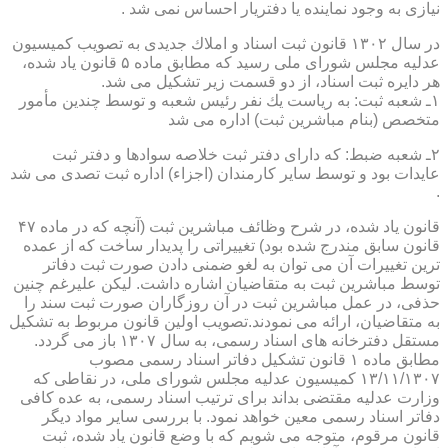
نیازی به وجود نماینده یا دفتریار احساس نمی شد .
در سال ۱۳۰۲ قانون ثبت اسناد و املاك جدیدی به تصویب كمیسیون
عدلیه مجلس شورای ملی رسید كه مطابق ماده ۵ قانون یاد شده،
هر دایره ثبت اسناد، از دو قسمت زیر تشكیل می شد.
۱ـ شعبه ثبت: به ریاست یك نفر رئیس شعبه و توسط چندین مأمور
متخصص (بنام مباشرین ثبت) اداره می شد
۲ـ شعبه ضبط: كه دارای دفتر ثبت خلاصه سوادها و دفتر ثبت
عایدات بود و توسط سایر كارمندان (اجزاء) اداره ثبت تصدی می شد
.
قانون یاد شده، در شرح وظائف مباشرین ثبت (آنچه كه در ماده ۴۷
قانون سابق مندرج شده بود) تغییراتی را پدیدار ساخت كه از عمده
ترین تغییرات آن می توان به لغو ضمنی دادن صورت ثبت دفاتر
توسط مباشرین ثبت به متقاضیان اشاره داشت. لیكن علیرغم چنین
حذفی، در عمل مباشرین ثبت در آن روزگاران صورت ثبت سند را
به متقاضیان، ارائه می نمودند.تصویب اولین قانون مربوط به تشكیل
مستقل دفترخانه های اسناد رسمی، به سال ۱۳۰۷ باز می گردد.
مطابق ماده ۱ قانون تشكیل دفاتر اسناد رسمی مصوب
۱۳/۱۱/۱۳۰۷ كمیسیون عدلیه مجلس شورای ملی، در نقاطی كه
وزارت عدلیه مقتضی بداند برای ترتیب اسناد رسمی، به عده كافی
دفاتر اسناد رسمی معین خواهد نمود. با بررسی سایر مواد دیگر
قانون مرقوم، متوجه می شویم كه با وضع قانون یاد شده، ثبت