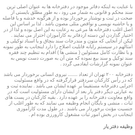
با عنایت به اینکه دفاتر موجود در دفترخانه ها به عنوان اصلی ترین
سند محکم و قانونی به شمار می رود ، به طور مطلق بایستی از
صحت در ثبت و نوشتار برخوردار بوده و از هرگونه خدشه و یا فاصله
و یا حاشیه نویسی و نواقص مثلی مصون باشد . لذا بر اساس این
اصل اغلب دفترخانه ها مرعی به رعایت به این اصل بوده و لذا از در
اختیار گذاردن این دسته ازدفاتر به کارآموزان احتراز می نمایند .
لیکن از آنجایی که متون و مندرجات سند بنچاق و یا اسناد توکیلی و
امثالهم در سیستم رایانه قابلیت اصلاح را دارد اینجانب به طور نمونه
و با نظارت کامل مسئولین ( منشی ها ) اقدام به تنظیم چند فقره
سند توکیل و سند بیع نموده که متن آن به صورت دست نویس به
عنوان نمونه گزارشات ایفادمی گردد .
دفترخانه ۲۰۰ تهران از تعداد ........ نیروی انسانی برخوردار می باشد
که در رأس کارکنان سردفتر قرارگرفته که در واقع مسئولیت
اجرایی دفترخانه مستقیماً بر عهده ایشان می باشد . نماینده ثبت و
به عبارتی دیگر دفتر یار بعد از ایشان دارای مسئولیت است که در
واقع معاونت دفترخانه را بر عهده دارد . بقیه کارکنان در پست های
ثبات ، منشی و بایگان انجام وظیفه می نمایند که به طور اغلب از
جنسیت مؤنث برخوردار می باشند . در طول مدت کارآموزی
اینجانب در بخش امور ثبات مشغول کارورزی بوده ام .
وظیفه دفتر یار