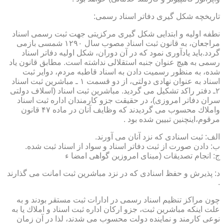
تاریخچه شكل گیری دفاتر اسناد رسمی:
نطفه اولیه و ابتدایی شكل گیری مركزیتی جهت ثبت رسمی اسناد
مراجعان، به قانون ثبت اسناد مصوب سال ۱۲۹۰ شمسی بازمی
گردد.باید یادآوری نمود كه در آن دوران، شكل اولیه دفاتر اسناد
رسمی به هیچ عنوان جنبه استقلالی نداشته است. مطابق قانون یاد
شده، به منظور رسمیت دادن به اسناد قاطبه مردم، دوایر ثبت
اسناد به عنوان نهادی دولتی، از دو قسمت ۱ ـ مباشرین ثبت اسناد
۲ـ دفتر راكد تشكیل می گردید. مباشرین ثبت اسناد (اسلاف دولتی
سران دفاتر امروزی)، در حقیقت جزو كارمندان اداره ثبت اسناد
واملاك محسوب می گردیدند كه وظایف آنان در ماده ۴۷ قانون
مرقوم،اینچنین تبیین شده بود .
الف: ثبت اسنادی كه نزد آنان می آورند.
ب: دادن صورت از ثبت دفاتر اسناد و سواد از اسناد ثبت شده.
ج: انجام تصدیقات (مبنای امروزین گواهی امضا ء
د: پذیرش و حفظ اسنادی كه در نزد مباشرین ثبت امانت می گذارند
.
چون مراكز تنظیم اسناد رسمی در ادارات ثبت مستقر بودند و به
علت اینكه مباشرین ثبت، جزو اركان اداره ثبت اسناد و املاك یا به
نوعی كارمند و نماینده دولت محسوب می شدند، لذا در آن زمان