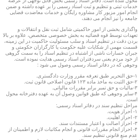
محول شده است. دفاتر اسناد رسمی بخش قابل توجهی از عرضه
خدمات ثبتی و تنظیم و ثبت اسناد رسمی را بر عهده داشته و ضمن
انجام امور مزبور کار مشاوره رایگان و خدمات معاضدت قضایی
جامعه را نیز انجام می دهند،
واگذاری بخشی از امور حاکمیتی شامل ثبت نقل و انتقالات و
تعهدات توسط قوه قضائیه به بخش خصوصی متخصص، علاوه بر بالا
بردن دقت در تنظیم اسناد و سلب مسئولیت حاکمیت در این زمینه،
قسمت مهمی از شکایات علیه حکومت یا کارگزاران حکومتی و
جبران خسارات ناشی از اشتباه در تنظیم اسناد را به سمت گروهی
از خود مردم یعنی سردفتران اسناد رسمی هدایت نموده است.
وجوهی که در دفاتر اسناد رسمی وصول می شود :
۱-حق التحریر طبق تعرفه مقرر وزارت دادگستری.
۲-حق الثبت به ماخذ ماده ۱۲۳ قانون اصلاحی قانون ثبت.
۳-مالیات و حق تمبر برابر مقررات مالیاتی.
۴-سایر وجوهی که طبق قوانین وصول آن به عهده دفترخانه محول
است.
مراحل تنظیم سند در دفاتر اسناد رسمی:
۱- احراز هویت.
۲- احراز اهلیت.
۳- احراز اصالت و اعتبار مستندات سند.
۴- احراز انجام مقررات قانونی و انجام مکاتبات لازم و اطمینان از
عدم منع قانونی تنظیم سند.