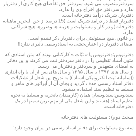
سردفترمنصوب می شود. سردفتر حق تقاضای هیچ کاری از دفتریار
ندارد و سردفتر حق اخراج وی را ندارد.
دفتریار، شریک درآمد دفترخانه است.
دفتریار فقط در درآمد شریک است (15 درصد از حق التحریر ماهیانه
دفترخانه )و در کار و مسئولیت و هزینه ها وضررها هیچ شراکتی
ندارد.
در قانون، هیچ مسئولیتی برای دفتریار ذکر نشده است.
امضای دفتریار در اعتباربخشی به اسنادرسمی تأثیری ندارد!!
دفترنویس:دفترنویس یا « ثبّات » کارکنانی بودند که متن اسنادی که
متون اسناد تنظیمی را در دفتر سردفتر ثبت می کردند و این دفاتر
به امضای متعهدین و سردفتر و دفتریار می رسید.
از سال های ۱۳۹۲ تا سال ۱۳۹۵ و سال های پس از آن با راه اندازی
((سامانه ثبت الکترونیکی اسناد )) به تدریج این شغل از تشکیلات
دفاتر اسناد رسمی حذف گردید و بجای آن از اپراتور های ماهر و
مسلط به تنظیم سند استفاده میشود.
سندنویس:سندنویسان همان (کارمندان باتجربه و مسلط به نحوه
تنظیم اسناد )هستند و این شغل یکی از مهم ترین سمتها در یک
دفترخانه است.
مبحث دوم) : مسئولیت های دفترخانه
سه نوع مسئولیت برای دفاتر اسناد رسمی در ایران وجود دارد: