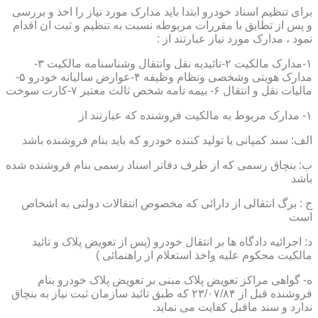
برای تنظیم اسناد خودرو ابتدا باید مدارک مورد نیاز را اخذ و بررسی
و پس از تطابق با مقررات مربوطه نسبت به تنظیم و ثبت ان اقدام
نمود ، مدارک مورد نیاز عبارتند از :
۱-مدارک مالکیت ۲-تائیدیه نقل وانتقال وشناسنامه مالکیت ۳-
مدارک هویتی وشخصی ونظام وظیفه ۴-عوارض سالیانه خودرو ۵-
مالیات نقل و انتقال ۶- بیمه نامه شخص ثالث معتبر ۷-کارت سوخت
۱- مدارک مربوط به مالکیت فروشنده که عبارتند از
الف: سند کمپانی یا تولید کننده خودرو که باید بنام فروشنده باشد
ب: بنچاق رسمی که از طرف دفاتر اسناد رسمی بنام فروشنده شده
باشد
ج : برگ انتقالی از دارائی که مخصوص انتقالات دولتی به اشخاص
است
د: اجرائیه دادگاه ها بر انتقال خودرو (پس از تعویض پلاک و تائید
مالکیت محکوم علیه واخذ استعلام از راهنمائی )
ه- گواهی مراکز تعویض پلاک مبنی بر تعویض پلاک خودرو بنام
فروشنده قبل از ۲۳/۰۷/۸۴ که طبق تائید سازمان ثبت نیاز به بنچاق
ندارد و سند ماقبل کفایت می نماید.