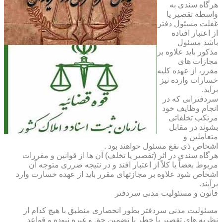
هرگاه سندی به
واسطه تقصیر یا
غفلت مسئول دفتر
از اعتبار افتاده
باشد مسئول
مذکور باید علاوه بر
مجازات های
مقرر، از عهده کلیه
خسارات وارده نیز
برآید.
سردفترانی که در
انجام وظایف خود
مرتکب تخلفاتی
بشوند در مقابل
متعاملین و
اشخاص ذی نفع مسئول خواهند بود .
هرگاه سندی در اثر (تقصیر یا تخلف) آن ها از قوانین و مقررات
مربوط بعضاً یا کلاً از اعتبار افتد و در نتیجه ضرری متوجه آن
اشخاص شود علاوه بر مجازتهای مقرر باید از عهده خسارت وارد
برآیند.
قانون و مسئولیت مدنی سردفتر
مسئولیت مدنی سردفتر بطور انحصاری منطبق با هیچ کدام از
نظریه های تقصیر یا خطر یا تضمین حق و غیره نبوده و قواعد