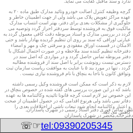
ندارد و سند ماقبل کفایت می نماید.
گرچه وظیفه کنترل اصالت خودرو وتائید مدارک طبق ماده ۲۰ به
عهده مراکز تعویض پلاک می باشد ولی از جهت اطمینان خاطر و
جلوگیری از مشکلات بعدی برای دفتر، بهتر است انتساب مدارک
مالکیت فوق به فروشنده توسط سردفتر احراز گردد وتوصیه می
گردد در بررسی مدارک و اسناد مربوطه دقت کافی معمول گردد به
عبارتی اوراقی که سند بر روی آن تنظیم گردیده بهادار باشد و حتی
الامکان در قسمت اوراق مفقودی و سرقتی چک و مهر و امضاء
دفترخانه تنظیم کننده سند ملاحظه و در صورت احتمال اشکال با
دفتر مربوطه تماس حاصل گردد و در مواردی که اصل سند در
دسترس نیست رونوشت برابر با اصل سند از فروشنده مطالبه
گردد ، تنها در مورد بند ۵ با عنایت به موافقت ریاست سازمان ثبت
وتوافق کانون با ناجا به بنچاق با نام فروشنده نیازی نیست .
لازم به ذکر است که ممکن است فروشنده وکیل رسمی داشته
باشد که در این صورت بررسی های گفته شده در خصوص بنچاق در
این خصوص نیز لازم است گرچه قانونا تائیدیه وکالتنامه ها به عهده
دفاتر نمی باشد ولی هرنوع اقدامی که در حصول اطمینان از صحت
و اعتبار وکالتنامه انجام شود تبعات ناشی از اختلافات بعدی را
تلفن تماس فوری
دفتر اسناد رسمی در شهرک پاسداران,
کاهش می دهد.
دفترخانه,محضر در شهرک پاسداران
۲-تائیدیه نقل و انتقال و کارت سبز (شناسنامه مالکیت)
☞☏
tel:09390205345
برگ تائیدیه نقل و انتقال صادره از مراکز تعویض پلاک حاوی