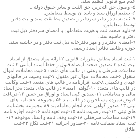
عدم منع قانونی تنظیم سند.
۵- وصول حق التحریر، حق الثبت و سایر حقوق دولتی.
۶- تنظیم اوراق سند و تایید آن توسط متعاملین.
۷- ثبت سند در دفتر سردفتر و تصدیق مطابقت سند و ثبت دفتر
توسط متعاملین.
۸- تایید صحت ثبت و هویت متعاملین با امضای سردفتر ذیل ثبت
دفتر و حاشیه سند.
۹-امضای دفتریار و مهر دفترخانه ذیل ثبت دفتر و در حاشیه سند.
حوزه وظایف دفاتر اسناد رسمی
۱-ثبت اسناد مطابق مقررات قانونی ۲-ارائه مواد مصدق از اسناد
ثبت شده ۳-تصدیق صحت امضاء،قبول و حفظ اسناد امانتی ۴-ثبت
معاملات شرطی و رهنی در قالب های متعدد ۵-ثبت معاملات اموال
منقول ۶-ثبت معاملات اموال غیر منقول ۷-ثبت وصیت در قالبهای
عهدی و تکمیلی ۸-ثبت اقرارنامه در قالب های متعدد ۹-ثبت وکالت
در قالب های متعدد ۱۰-گواهی امضاء در قالب های متعدد بجز اسناد
مالی و معاملاتی ۱۱-تصدیق کپی اسناد و اوراق مراجعین ۱۲-دریافت
قبوض سپرده مستاجرین در قالب بند ۵۲ مجموعه بخشنامه های
ثبتی ۱۳-صدور گواهی عدم انجام معامله بند ۸۹ مجموعه بخشنامه
های ثبتی ۱۴-ثبت رضایت نامه ۱۵-ثبت تعهد نامه ۱۶-ثبت اجاره نامه
۱۷-ثبت معاملات سرقفلی ۱۸-ثبت وقف نامه و اسناد موقوفه ۱۹-
ثبت اسناد ضمانت نامه ۲۰-صدور اجرائیه ۲۱-ثبت نکاح ۲۲-ثبت
طلاق