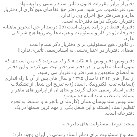
دفتریار برابر مقررات قانون دفاتر اسناد رسمی و با پیشنهاد
سردفترمنصوب می شود. سردفتر حق تقاضای هیچ کاری از دفتریار
ندارد و سردفتر حق اخراج وی را ندارد.
دفتریار، شریک درآمد دفترخانه است.
دفتریار فقط در درآمد شریک است (15 درصد از حق التحریر ماهیانه
دفترخانه )و در کار و مسئولیت و هزینه ها وضررها هیچ شراکتی
ندارد.
در قانون، هیچ مسئولیتی برای دفتریار ذکر نشده است.
امضای دفتریار در اعتباربخشی به اسنادرسمی تأثیری ندارد!!
دفترنویس:دفترنویس یا « ثبّات » کارکنانی بودند که متن اسنادی که
متون اسناد تنظیمی را در دفتر سردفتر ثبت می کردند و این دفاتر
به امضای متعهدین و سردفتر و دفتریار می رسید.
از سال های ۱۳۹۲ تا سال ۱۳۹۵ و سال های پس از آن با راه اندازی
((سامانه ثبت الکترونیکی اسناد )) به تدریج این شغل از تشکیلات
دفاتر اسناد رسمی حذف گردید و بجای آن از اپراتور های ماهر و
مسلط به تنظیم سند استفاده میشود.
سندنویس:سندنویسان همان (کارمندان باتجربه و مسلط به نحوه
تنظیم اسناد )هستند و این شغل یکی از مهم ترین سمتها در یک
دفترخانه است.
مبحث دوم) : مسئولیت های دفترخانه
سه نوع مسئولیت برای دفاتر اسناد رسمی در ایران وجود دارد: