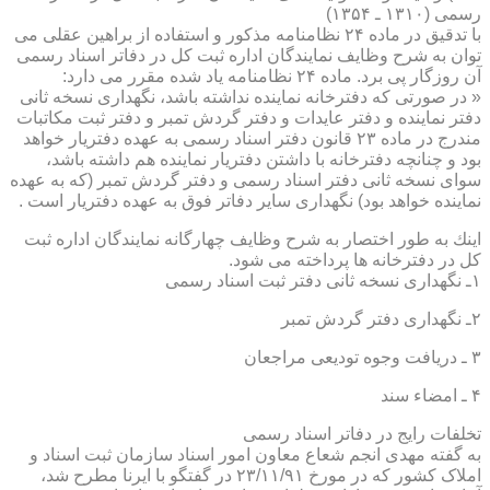
رسمی (۱۳۱۰ ـ ۱۳۵۴)
با تدقیق در ماده ۲۴ نظامنامه مذكور و استفاده از براهین عقلی می
توان به شرح وظایف نمایندگان اداره ثبت كل در دفاتر اسناد رسمی
آن روزگار پی برد. ماده ۲۴ نظامنامه یاد شده مقرر می دارد:
« در صورتی كه دفترخانه نماینده نداشته باشد، نگهداری نسخه ثانی
دفتر نماینده و دفتر عایدات و دفتر گردش تمبر و دفتر ثبت مكاتبات
مندرج در ماده ۲۳ قانون دفتر اسناد رسمی به عهده دفتریار خواهد
بود و چنانچه دفترخانه با داشتن دفتریار نماینده هم داشته باشد،
سوای نسخه ثانی دفتر اسناد رسمی و دفتر گردش تمبر (كه به عهده
نماینده خواهد بود) نگهداری سایر دفاتر فوق به عهده دفتریار است .
اینك به طور اختصار به شرح وظایف چهارگانه نمایندگان اداره ثبت
كل در دفترخانه ها پرداخته می شود.
۱ـ نگهداری نسخه ثانی دفتر ثبت اسناد رسمی
۲ـ نگهداری دفتر گردش تمبر
۳ ـ دریافت وجوه تودیعی مراجعان
۴ ـ امضاء سند
تخلفات رایج در دفاتر اسناد رسمی
به گفته مهدی انجم شعاع معاون امور اسناد سازمان ثبت اسناد و
املاک کشور که در مورخ ۲۳/۱۱/۹۱ در گفتگو با ایرنا مطرح شد،