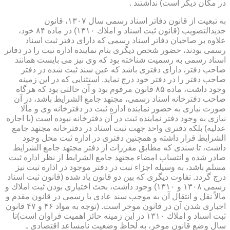
در مكان دیگر است) نداشتند .
به تبعیت از قانون دفاتر اسناد رسمی سال ۱۳۰۷، قانون
جدیدالتصویب (قانون ثبت اسناد و املاك ۱۳۱۰) در ماده ۸۴ خود،
علاوه بر صاحبان دفاتر اسناد رسمی كه دارای دفتر ثبت اسناد
رسمی بودند، حضور شخص دیگری بنام نماینده اداره ثبت را در دفاتر
اسناد رسمی به رسمیت شناخته بود كه وی نیز می بایست همانند
صاحب دفتر، دارای دفتری باشد كه عین سند ثبت شده در دفتر
صاحب دفتر را در دفتر خود درج نماید. استثنایی كه در این زمینه
وجود داشت، ماده ۸۵ قانون مرقوم بود و آن حالتی بود كه هرگاه
صاحب دفترخانه اسناد رسمی، مجتهد جامع الشرایط باشد، در آن
صورت نیازی به حضور نماینده اداره ثبت در دفترخانه وی و مآلا
نیازی به وجود دفتر نماینده ثبت در آن دفترخانه نبوده است (با اجازه
عدلیه) بلكه دفتری واحد جهت ثبت اسناد در دفترخانه مجتهد جامع
الشرایط قرار داشته و همچنین دفتری در اداره ثبت محل وجود
داشت، تا سندی كه مطابق مقررات از دفتر مجتهد جامع الشرایط
صادر شده و انتساب امضاء مجتهد جامع الشرایط از نظر اداره ثبت
مسلم باشد، به وسیله اجزاء ثبت در دفتر موجود در اداره ثبت نیز
درج گردد. تفاوت دیگری كه بین دو قانون یاد شده (قانون ثبت اسناد
رسمی ۱۳۰۸ و ۱۳۱۰) وجود داشت، بحث اختیاری بودن ثبت املاك و
مالاً نقل و انتقال آن به موجب سند عادی یا رسمی در قانون مقدم و
اجباری شدن آن در قانون موخر است. (توجه به مواد ۴۶ و ۴۷ قانون
ثبت اسناد و املاك ۱۳۱۰ در این زمینه حائز اهمیت فراوان است)تا
سال وضع قانون موخر، به لحاظ وضعیت نامساعد اقتصادی ـ