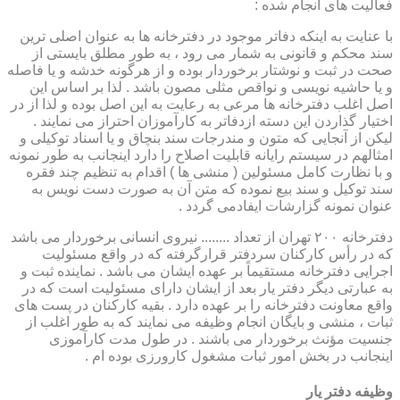
فعالیت های انجام شده :
با عنایت به اینکه دفاتر موجود در دفترخانه ها به عنوان اصلی ترین
سند محکم و قانونی به شمار می رود ، به طور مطلق بایستی از
صحت در ثبت و نوشتار برخوردار بوده و از هرگونه خدشه و یا فاصله
و یا حاشیه نویسی و نواقص مثلی مصون باشد . لذا بر اساس این
اصل اغلب دفترخانه ها مرعی به رعایت به این اصل بوده و لذا از در
اختیار گذاردن این دسته ازدفاتر به کارآموزان احتراز می نمایند .
لیکن از آنجایی که متون و مندرجات سند بنچاق و یا اسناد توکیلی و
امثالهم در سیستم رایانه قابلیت اصلاح را دارد اینجانب به طور نمونه
و با نظارت کامل مسئولین ( منشی ها ) اقدام به تنظیم چند فقره
سند توکیل و سند بیع نموده که متن آن به صورت دست نویس به
عنوان نمونه گزارشات ایفادمی گردد .
دفترخانه ۲۰۰ تهران از تعداد ........ نیروی انسانی برخوردار می باشد
که در رأس کارکنان سردفتر قرارگرفته که در واقع مسئولیت
اجرایی دفترخانه مستقیماً بر عهده ایشان می باشد . نماینده ثبت و
به عبارتی دیگر دفتر یار بعد از ایشان دارای مسئولیت است که در
واقع معاونت دفترخانه را بر عهده دارد . بقیه کارکنان در پست های
ثبات ، منشی و بایگان انجام وظیفه می نمایند که به طور اغلب از
جنسیت مؤنث برخوردار می باشند . در طول مدت کارآموزی
اینجانب در بخش امور ثبات مشغول کارورزی بوده ام .
وظیفه دفتر یار