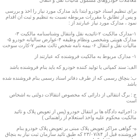
معاملات خودروهای مشمول مالیات نقل و انتقال
برای تنظیم اسناد خودرو ابتدا باید مدارک مورد نیاز را اخذ و بررسی
و پس از تطابق با مقررات مربوطه نسبت به تنظیم و ثبت ان اقدام
نمود ، مدارک مورد نیاز عبارتند از :
۱-مدارک مالکیت ۲-تائیدیه نقل وانتقال وشناسنامه مالکیت ۳-
مدارک هویتی وشخصی ونظام وظیفه ۴-عوارض سالیانه خودرو ۵-
مالیات نقل و انتقال ۶- بیمه نامه شخص ثالث معتبر ۷-کارت سوخت
۱- مدارک مربوط به مالکیت فروشنده که عبارتند از
الف: سند کمپانی یا تولید کننده خودرو که باید بنام فروشنده باشد
ب: بنچاق رسمی که از طرف دفاتر اسناد رسمی بنام فروشنده شده
باشد
ج : برگ انتقالی از دارائی که مخصوص انتقالات دولتی به اشخاص
است
د: اجرائیه دادگاه ها بر انتقال خودرو (پس از تعویض پلاک و تائید
مالکیت محکوم علیه واخذ استعلام از راهنمائی )
ه- گواهی مراکز تعویض پلاک مبنی بر تعویض پلاک خودرو بنام
فروشنده قبل از ۲۳/۰۷/۸۴ که طبق تائید سازمان ثبت نیاز به بنچاق