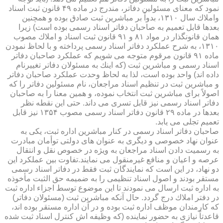
نمود كه معنای مسئولین دفاتر، مندرج در ماده ۴۹ قانون ثبت اسناد
واملاك سال ۱۳۱۰، بدواً بر مباشرین ثبت صادق بوده و همچنین
بعدها قابل تعمیم به صاحبان دفاتر اسناد رسمی بوده است) زیرا
همان قانونگذار در مواد ۸۱ و ۹۱ قانون ثبت اسناد و املاك مصوب
۱۳۱۰، به شرح عملكرد دفاتر اسناد رسمی پرداخته و با لحاظ نمودن
ماده ۹۱ قانون مرقوم متوجه می شویم كه عملكرد صاحبان دفاتر
اسناد رسمی و مباشرین ثبت (كه اینك به مسئولان دفاتر تغییرنام
داده اند) واحد بوده است، لذا به لحاظ وحدت عملكرد صاحبان دفاتر
و مباشرین ثبت در تنظیم اسناد مراجعان، نام مسئولین دفاتر را كه
اصولاً برای مباشرین ثبت انتخاب نموده، و همین معنا را به صاحبان
دفاتر اسناد رسمی نیز قابل تسری می داند. حتی این نقطه نظر
بعدها در ماده ۲۹ قانون دفاتر اسناد رسمی مصوب ۱۳۵۴ نیز قابل
تعمیم تجلی می یابد.
صاحبان دفاتر اسناد رسمی در كنار مباشرین اداره ثبت، یكی به
عنوان نهاد خصوصی و دیگری به عنوان های دولتی توأمان مبادرت
به رسمیت دادن اسناد مراجعان به ویژه در خصوص نقل و انتقال
عرصه و اعیان و منافع غیرمنقول می نمایند.تفاوت بین عملكرد این
دو نهاد، در این است كه نمایندگان ثبت فقط در دفاتر اسناد رسمی
مستقر بودند و اصول اسناد تنظیمی را به ضمیمه حق الثبت مأخوذه
به اداره ثبت ارسال می نمودند تا این موضوع توسط اجزاء اداره ثبت
در دفتر املاك درج گردد. حال آنكه مباشرین ثبت (مسئولان دفاتر)
كه كارمندان موظف اداره ثبت بوده و در آن اداره مستقر بوده اند،
قاعدتاً نیازی به حضور نماینده (كه وظیفه اش كنترل اسناد ثبت شده