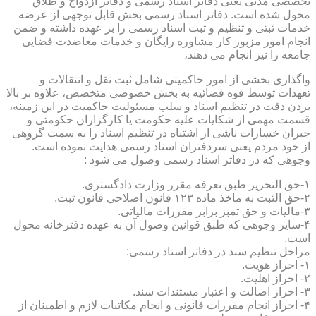
تخصصی مدنی یعنی دفاتر اسناد رسمی و دفاتر ازدواج و طلاق
محول شده است. دفاتر اسناد رسمی بخش قابل توجهی از عرضه
خدمات ثبتی و تنظیم و ثبت اسناد رسمی را بر عهده داشته و ضمن
انجام امور مزبور کار مشاوره رایگان و خدمات معاضدت قضایی
جامعه را نیز انجام می دهند،
واگذاری بخشی از امور حاکمیتی شامل ثبت نقل و انتقالات و
تعهدات توسط قوه قضائیه به بخش خصوصی متخصص، علاوه بر بالا
بردن دقت در تنظیم اسناد و سلب مسئولیت حاکمیت در این زمینه،
قسمت مهمی از شکایات علیه حکومت یا کارگزاران حکومتی و
جبران خسارات ناشی از اشتباه در تنظیم اسناد را به سمت گروهی
از خود مردم یعنی سردفتران اسناد رسمی هدایت نموده است.
وجوهی که در دفاتر اسناد رسمی وصول می شود :
۱-حق التحریر طبق تعرفه مقرر وزارت دادگستری.
۲-حق الثبت به ماخذ ماده ۱۲۳ قانون اصلاحی قانون ثبت.
۳-مالیات و حق تمبر برابر مقررات مالیاتی.
۴-سایر وجوهی که طبق قوانین وصول آن به عهده دفترخانه محول
است.
مراحل تنظیم سند در دفاتر اسناد رسمی:
۱- احراز هویت.
۲- احراز اهلیت.
۳- احراز اصالت و اعتبار مستندات سند.
۴- احراز انجام مقررات قانونی و انجام مکاتبات لازم و اطمینان از