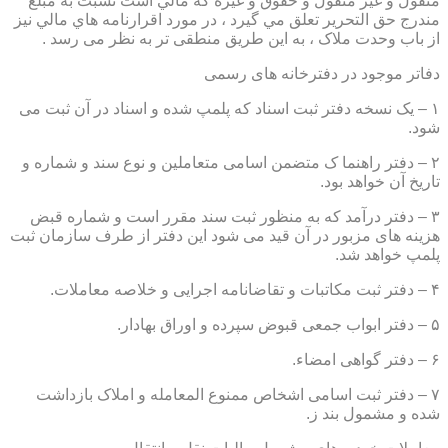
منقول و غير منقول و حقوق و غيره كه مالي است نسبت به مبلغ
مندرج حق التحرير تعلق مي گيرد ، در مورد اقرارنامه هاي مالي نيز
از باب وحدت ملاک ، به این طریق منطقی تر به نظر می رسد .
دفاتر موجود در دفترخانه های رسمی
۱ – یک نسخه دفتر ثبت اسناد که پلمپ شده و اسناد در آن ثبت می
شود.
۲ – دفتر راهنما ک متضمن اسامی متعاملین و نوع سند و شماره و
تاریخ آن خواهد بود.
۳ – دفتر درآمد که به منظور ثبت سند مقرر است و شماره قبض
هزینه های مزبور در آن قید می شود این دفتر از طرف سازمان ثبت
پلمپ خواهد شد.
۴ – دفتر ثبت مکاتبات و تقاضانامه اجرایی و خلاصه معاملات.
۵ – دفتر ابواب جمعی قبوض سپرده و اوراق بهادار.
۶ – دفتر گواهی امضاء.
۷ – دفتر ثبت اسامی اشخاص ممنوع المعامله و املاک بازداشت
شده و مشمول بند ز.