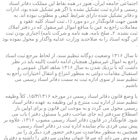
اجتماعی جامعه ایران، هنوز در همه نقاط این مملكت دفاتر اسناد
رسمی و اداره ثبت تشكیل نشده یا اگر هم تشكیل شده بود، ادارات
و دفاتر تشكیل شده دارای شرایط كیفی و مطلوب نبوده اند. به
همین جهت قانونگذار در دو مورد (۱ـ ثبت اسناد كلیه عقود و
معاملات راجع به عین یا منافع اموال غیرمنقول كه در دفتر املاك
ثبت نشده. ۲ـ صلح نامه، هبه نامه و شركت نامه) اجباری بودن ثبت
این گونه اسناد را به صلاحدید وزارت عدلیه واگذار و محول نموده بود
.
تا سال ۱۳۱۶ وضعیت دوگانه تنظیم سند، از لحاظ مرجع ثبت اسناد
راجع به اموال غیرمنقول همچنان ادامه داشت (البته باید در نظر
داشت كه با نزدیك شدن به سال ۱۳۱۶ شاهد اقبال عمومی و
استقبال مقامات دولتی به منظور انتزاع و انتقال اختیارات راجع به
تنظیم سند از سوی اداره ثبت به سمت دفاتر اسناد رسمی می
باشیم .
با وضع قانون دفاتر اسناد رسمی در مورخه ۱۵/۳/۱۳۱۶، كلاً وظیفه
تنظیم سند از اداره ثبت منتزع و این وظیفه به عهده دفاتر اسناد
رسمی محول می گردد و به موجب این قانون و برای اولین بار
اصطلاح سردفتر (به جای صاحب دفتر یا مسئول دفتر ) باب می
شود. قانونگذار در قانون دفاتر اسناد رسمی مصوب ۱۳۱۶، علاوه بر
پیش بینی فردی بنام نماینده اداره ثبت در دفاتر اسناد رسمی،
همچنین به منظور معاضدت سردفتر حضور فرد دیگری را نیز
مفروض می داند كه صرفاً عنوان معاون سردفتر را داشته و دفتریار