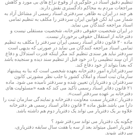
تنظیم دقیق اسناد در جلوگیری از وقوع نزاع های بی مورد و کاهش
مراجعات مردم به محاکم دادگستری نقش دارند.
هر چند در ایران به ظاهر، سردفتری اسناد رسمی از مشاغل آزاد به
شمار می آید لکن قوانین ایران سردفتر را مکلف به تنظیم تمامی
اسناد مراجعه کنندگان می نماید.
در ایران شخصیت حقوقی دفترخانه، شخصیت مستقلی نیست و
دفترخانه از استقلال حقوقی برخوردار نیست.
ماده ۳۰ قانون دفاتر اسناد رسمی ایران سردفتر را مکلف به تنظیم
تمامی اسناد مراجعه کنندگان می نماید در صورتی که بدیهی است
سردفتر نباید هر سندی تنظیم کند مگر اینکه قدرت استدلال و دفاع
از آن سند تنظیمی را در خود قبل از تنظیم سند دیده و سنجیده باشد
که بعداً بتواند از خود دفاع کند.
سردفتر:اداره امور دفترخانه بعهده شخصی است که بنا به پیشنهاد
سازمان ثبت اسناد و املاک کشور با جلب نظر مشورتی کانون
سردفتران و دفتریاران تعیین شده و سردفتر نامیده می شود. ماده
۲۱ قانون دفاتر اسناد رسمی تأکید می کند که همه «مسئولیت های
دفترخانه بر عهده سردفتر است».
دفتریار :دفتریار سمت معاونت دفترخانه و نمایندگی سازمان ثبت را
دارا می باشد.طبق ماده ۳ قانون دفاتر اسناد رسمی هر دفترخانه
علاوه بر یک دفتریار می تواند یک دفتریار دوم هم داشته باشد.
چگونه یک دفتریار می تواند سردفتر شود ؟
دفتریار اصیل میتواند بعد از سه یا هفت سال سابقه دفتریاری،
سردفتر شوند.