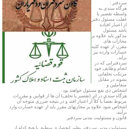
سردفتر :
هرگاه سندی به
واسطه تقصیر یا
غفلت مسئول دفتر
از اعتبار افتاده
باشد مسئول
مذکور باید علاوه بر
مجازات های
مقرر، از عهده کلیه
خسارات وارده نیز
برآید.
سردفترانی که در
انجام وظایف خود
مرتکب تخلفاتی
بشوند در مقابل
متعاملین و
اشخاص ذی نفع مسئول خواهند بود .
هرگاه سندی در اثر (تقصیر یا تخلف) آن ها از قوانین و مقررات
مربوط بعضاً یا کلاً از اعتبار افتد و در نتیجه ضرری متوجه آن
اشخاص شود علاوه بر مجازتهای مقرر باید از عهده خسارت وارد
برآیند.
قانون و مسئولیت مدنی سردفتر
مسئولیت مدنی سردفتر بطور انحصاری منطبق با هیچ کدام از