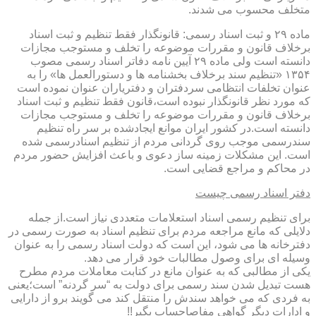
متخلف محسوب می شدند.
ماده ۲۹ و ثبت اسناد رسمی: قانونگذار فقط تنظیم و ثبت اسناد
برخلاف قانون و مقررات موضوعه را تخلف و مستوجب مجازات
دانسته است ولی ماده ۲۹ آیین نامه دفاتر اسناد رسمی مصوب
۱۳۵۴ «تنظیم سند برخلاف بخشنامه ها و دستورالعمل ها» را به
عنوان تخلفات انتظامی سردفتران و دفتریاران عنوان نموده است
که مورد نظر قانونگذار نبوده است،قانون فقط تنظیم و ثبت اسناد
برخلاف قانون و مقررات موضوعه را تخلف و مستوجب مجازات
دانسته است.در کشور ایران موانع ایجادشده بر سر راه تنظیم
سندرسمی موجب روی گردانی مردم از تنظیم اسنادرسمی شده
است. این مشکلات زمینه ساز دعوی و باعث افزایش حضور مردم
در محاکم و مراجع قضایی است.
دفتر اسناد رسمی چیست
برای تنظیم رسمی اسناد استعلامات متعددی نیاز است.از جمله
دلایلی که مانع مراجعه مردم برای تنظیم اسناد به صورت رسمی در
دفترخانه ها می شود، این است که دولت اسناد رسمی را به عنوان
وسیله ای برای وصول مطالبات خود قرار می دهد.
یکی از مطالبی که به عنوان مانع در کتابت معاملات مردم مطرح
هست تبدیل شدن سند رسمی برای دولت به “سر گردنه” است؛یعنی
به فردی که می خواهد سندش را منتقل کند می گویند برو از دارایی
و ادارات دیگر گواهی مفاصاحساب بگیر!!