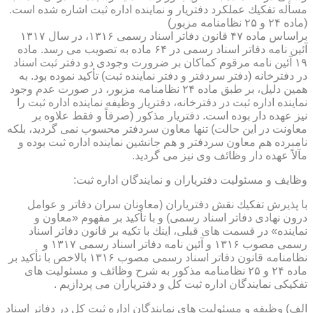
مسأله تفكیك عملكرد دفتریار و نماینده اداره ثبت اشاره شده است.
(ماده ۲۴ و ۲۵ نظامنامه مزبور)
براساس ماده ۴۷ قانون دفاتر اسناد رسمی ۱۳۱۶، در سال ۱۳۱۷
آئین نامه دفاتر اسناد رسمی در ۶۴ ماده به تصویب می رسد. ماده
۱۹ آئین نامه مرقوم كماكان بر ضرورت وجودی دو دفتر ثبت اسناد
در دفترخانه (دفتر سردفتر و دفتر نماینده ثبت) تأكید نموده بود. به
همین دلیل، بر طبق ماده ۲۴ نظامنامه مزبور، در صورت عدم وجود
نماینده اداره ثبت در دفترخانه، دفتریار وظیفه نماینده اداره ثبت را
نیز عهده دار بوده است. دفتریار مذكور (صرفاً و فقط علاوه بر
معاونت در این حالت) تنها معاون سردفتر محسوب نمی گردید، بلكه
نامبرده هم معاون سردفتر و هم جانشین نماینده اداره ثبت بوده و
مآلاً عهده دار وظائف وی نیز می گردید.
وظایف و مسئولیت دفتریاران و نمایندگان اداره ثبت:
با پذیرش تفكیك نقش دفتریاران (معاونان سران دفاتر و عوامل
درون نهادی دفاتر اسناد رسمی) و با تأكید بر مفهوم «معاون و
نماینده» در قسمت های قبلی، اینك با تكیه بر قانون دفاتر اسناد
رسمی مصوب ۱۳۱۶ و آئین نامه دفاتر اسناد رسمی ۱۳۱۷ و
نظامنامه قانون دفاتر اسناد رسمی مصوب ۱۳۱۶ بالاخص با تأكید بر
ماده ۲۴ و ۲۵ نظامنامه مذكور به شرح وظائف و مسئولیت های
تفكیكی نمایندگان اداره ثبت كل و دفتریاران می پردازیم .
الف) وظیفه و مسئولیت های نمایندگان اداره ثبت كل در دفاتر اسناد