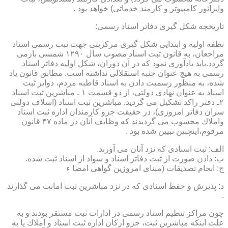
واپراتور كامپیوتر و كارمند خدماتی) خواهد بود .
تاریخچه شكل گیری دفاتر اسناد رسمی:
نطفه اولیه و ابتدایی شكل گیری مركزیتی جهت ثبت رسمی اسناد
مراجعان، به قانون ثبت اسناد مصوب سال ۱۲۹۰ شمسی بازمی
گردد.باید یادآوری نمود كه در آن دوران، شكل اولیه دفاتر اسناد
رسمی به هیچ عنوان جنبه استقلالی نداشته است. مطابق قانون یاد
شده، به منظور رسمیت دادن به اسناد قاطبه مردم، دوایر ثبت
اسناد به عنوان نهادی دولتی، از دو قسمت ۱ ـ مباشرین ثبت اسناد
۲ـ دفتر راكد تشكیل می گردید. مباشرین ثبت اسناد (اسلاف دولتی
سران دفاتر امروزی)، در حقیقت جزو كارمندان اداره ثبت اسناد
واملاك محسوب می گردیدند كه وظایف آنان در ماده ۴۷ قانون
مرقوم،اینچنین تبیین شده بود .
الف: ثبت اسنادی كه نزد آنان می آورند.
ب: دادن صورت از ثبت دفاتر اسناد و سواد از اسناد ثبت شده.
ج: انجام تصدیقات (مبنای امروزین گواهی امضا ء
د: پذیرش و حفظ اسنادی كه در نزد مباشرین ثبت امانت می گذارند
.
چون مراكز تنظیم اسناد رسمی در ادارات ثبت مستقر بودند و به
علت اینكه مباشرین ثبت، جزو اركان اداره ثبت اسناد و املاك یا به