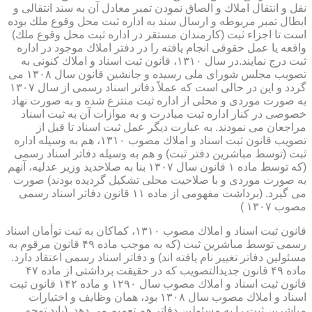
نقل و انتقال املاك و الصاق نمودن تمبر معادل آن به سند انتقالی و
ابطال تمبر مربوطه و ارسال سند به اداره ثبت محل وقوع ملك بوده
است تا اجزاء ثبت (كارمندان مستقر در اداره ثبت محل وقوع ملك)
واقعه یا عمل حقوقی انجام یافته را در دفتر املاك موجود در اداره
ثبت درج نمایند.در سال ۱۳۱۰، قانون ثبت اسناد و املاك كنونی به
تصویب مجلس شورای ملی رسیده و جانشین قانون سال ۱۳۰۸ می
گردد و این در حالی است كه عملاً دفاتر اسناد رسمی از سال ۱۳۰۷
به صورت موردی و محلی از اداره ثبت منتزع شده و به صورت نهاد
خصوصی در كنار اداره ثبت مبادرت و به موازات آن به ثبت اسناد
مراجعان می نمودند. به عبارت دیگر عمل ثبت اسناد تا قبل از
تصویب قانون ثبت اسناد و املاك مصوب ۱۳۱۰، هم به وسیله اداره
ثبت (توسط مباشرین دفتر ثبت) و هم به وسیله دفاتر اسناد رسمی
(كه توسط ماده ۱ قانون سال ۱۳۰۷ بنا به صلاحدید وزیر عدلیه، آنهم
به صورت موردی و با صلاحیت محلی تشكیل گردیده بودند) صورت
می گیرد. (برداشت مفهومی از ماده ۱۱ قانون دفاتر اسناد رسمی
مصوب ۱۳۰۷ )
قانون ثبت اسناد و املاك مصوب ۱۳۱۰، كماكان به ثبت توأمان اسناد
رسمی توسط مباشرین ثبت (كه به موجب ماده ۴۹ قانون مرقوم به
مسئولین دفاتر تغییر نام یافته اند) و دفاتر اسناد رسمی اعتقاد دارد.
ماده ۴۹ قانون جدیدالتصویب كه در حقیقت برداشتی از ماده ۴۷
قانون ثبت اسناد و املاك مصوب سال ۱۲۹۰ و ماده ۱۴۲ قانون ثبت
اسناد و املاك مصوب سال ۱۳۰۸ بود، همان وظایف و اختیارات
مباشرین ثبت را به مسئولین دفاتر هم تعمیم می دهد. (باید توجه