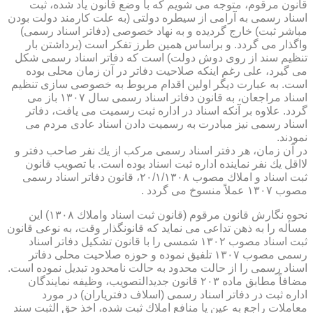
قانون مرقوم، متوجه می شویم كه با وضع قانون یاد شده، ثبت
اسناد رسمی به آرامی از سیطره دولتی (به علت كارمند دولت بودن
مباشر ثبت) خارج گردیده و به نهاد خصوصی (دفاتر اسناد رسمی)
واگذار می گردد. و براساس همین طرز تفكر است (برداشتن بار
تنظیم سند از روی دوش دولت) است كه دفاتر اسناد رسمی شكل
می گیرد، علی رغم اینكه صلاحیت دفاتر در آن زمان محلی بوده
است. به عبارت دیگر اولین اقدام مربوط به خصوصی سازی تنظیم
اسناد مراجعان، به قانون دفاتر اسناد رسمی سال ۱۳۰۷ باز می
گردد. علاوه بر آنكه اسناد در اداره ثبت رسمیت می یافت، دفاتر
اسناد رسمی نیز مبادرت به رسمیت دادن اسناد عادی مردم می
نمودند.
در آن زمان، هر دفتر اسناد رسمی مركب از یك نفر صاحب دفتر و
لااقل یك نفر نماینده اداره ثبت اسناد بوده است. با تصویب قانون
ثبت اسناد و املاك مصوب ۲۰/۱/۱۳۰۸، قانون دفاتر اسناد رسمی
مصوب ۱۳۰۷ عملاً منسوخ می گردد .
نحوه نگارش قانون مرقوم (قانون ثبت اسناد واملاك ۱۳۰۸) این
مسأله را به ذهن تداعی می نماید كه قانونگذار وقت، به نوعی قانون
ثبت اسناد مصوب ۱۳۰۲ شمسی را با قانون تشكیل دفاتر اسناد
رسمی مصوب ۱۳۰۷ تلفیق نموده و حوزه صلاحیت محلی دفاتر
اسناد رسمی را از حالت محدود به حالت نامحدود تبدیل نموده است.
مضافاً مطابق ماده ۲۰۳ قانون جدیدالتصویب، وظیفه نمایندگان
اداره ثبت در دفاتر اسناد رسمی (اسلاف دفتریاران) در مورد
معاملات راجع به عین یا منافع املاك ثبت شده، اخذ حق الثبت سند