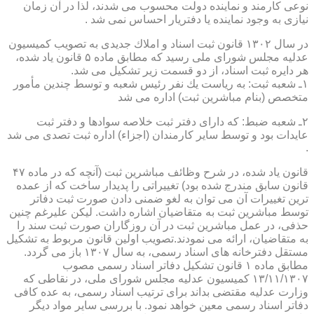
نوعی كارمند و نماینده دولت محسوب می شدند، لذا در آن زمان
نیازی به وجود نماینده یا دفتریار احساس نمی شد .
در سال ۱۳۰۲ قانون ثبت اسناد و املاك جدیدی به تصویب كمیسیون
عدلیه مجلس شورای ملی رسید كه مطابق ماده ۵ قانون یاد شده،
هر دایره ثبت اسناد، از دو قسمت زیر تشكیل می شد.
۱ـ شعبه ثبت: به ریاست یك نفر رئیس شعبه و توسط چندین مأمور
متخصص (بنام مباشرین ثبت) اداره می شد
۲ـ شعبه ضبط: كه دارای دفتر ثبت خلاصه سوادها و دفتر ثبت
عایدات بود و توسط سایر كارمندان (اجزاء) اداره ثبت تصدی می شد
.
قانون یاد شده، در شرح وظائف مباشرین ثبت (آنچه كه در ماده ۴۷
قانون سابق مندرج شده بود) تغییراتی را پدیدار ساخت كه از عمده
ترین تغییرات آن می توان به لغو ضمنی دادن صورت ثبت دفاتر
توسط مباشرین ثبت به متقاضیان اشاره داشت. لیكن علیرغم چنین
حذفی، در عمل مباشرین ثبت در آن روزگاران صورت ثبت سند را
به متقاضیان، ارائه می نمودند.تصویب اولین قانون مربوط به تشكیل
مستقل دفترخانه های اسناد رسمی، به سال ۱۳۰۷ باز می گردد.
مطابق ماده ۱ قانون تشكیل دفاتر اسناد رسمی مصوب
۱۳/۱۱/۱۳۰۷ كمیسیون عدلیه مجلس شورای ملی، در نقاطی كه
وزارت عدلیه مقتضی بداند برای ترتیب اسناد رسمی، به عده كافی
دفاتر اسناد رسمی معین خواهد نمود. با بررسی سایر مواد دیگر