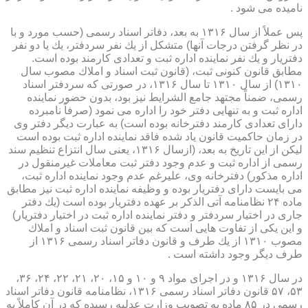
نامیده می شود .
پس عملاً از سال ۱۳۱۶ به بعد، دفاتر اسناد رسمی (حسب مورد و با
در نظر گرفتن درجات آنها) متشكل از یك نفر سردفتر، یك یا دو نفر
دفتریار و یك نفر نماینده اداره ثبت و تعدادی كارمند بوده است.
مطابق قانون كنونی ثبت، (قانون ثبت اسناد و املاك مصوب سال
۱۳۱۰) از سال ۱۳۱۰ تا سال ۱۳۱۶، در صورتی كه سردفتر اسناد
رسمی، ضمناً مجتهد جامع الشرایط نیز بود، بدون حضور نماینده
اداره ثبت و به تنهایی دفتر خود را اداره می نمود (صرفاً نامبرده
دارای تعدادی كارمند دفترخانه بوده است) به عبارت دیگر دفتر وی
در زمان حاكمیت قانون یاد شده فاقد نماینده اداره ثبت بوده است
لیكن از این تاریخ به بعد، (ازسال ۱۳۱۶، یعنی سال انتزاع تنظیم سند
رسمی از اداره ثبت و عدم وجود دفتر ثبت معاملات غیرمنقول در
اداره مذكور) دفترخانه وی، علیرغم عدم وجود نماینده اداره ثبت،
می بایست دارای دفتریار بوده و وظیفه نماینده اداره ثبت نیز مطابق
ماده ۲۴ نظامنامه آتی الذكر بر عهده دفتریار بوده است (یك دفتر
جاری در اختیار سردفتر و دفتر نماینده اداره ثبت در اختیار دفتریار)
و این یكی از تفاوت هایی است كه بین قانون ثبت اسناد و املاك
مصوب ۱۳۱۰ از یك طرف و قانون دفاتر اسناد رسمی ۱۳۱۶ از
طرف دیگر وجود داشته است .
در سال ۱۳۱۶ و در اجرای مواد ۹ و ۱۰ و ۱۵، ۲۰، ۲۱، ۲۲، ۲۴، ۳۶،
۵۳، ۵۷ قانون دفاتر اسناد رسمی ۱۳۱۶، نظامنامه قانون دفاتر اسناد
رسمی در ۸۵ ماده به تصویب وزارت عدلیه رسیده كه در آن كاملاً به