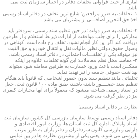
آماری از حیث فراوانی تخلفات دفاتر در اختیار سازمان ثبت نمی
باشد.
۱- تخلفات به ضرر مراجعین: شایع ترین تخلف در دفاتر اسناد رسمی
اخذ حق التحریر اضافـــی از مشتریان می باشد .
۲- تخلفات به ضرر دولت: در حین تنظیم سند رسمی، سردفتر باید
مدارکی را برای جلب موافقت از ادارات ذیربط استعلام و از طرفین
دریافت کند اگر این کار انجام نشود، تخلف رخ داده است. کوتاهی در
وصول حقوق دولتی نظیر مالیات نقل و انتقال خودرو و حق الثبت
نیز میتواند یکی از تخلفـــات احتمالی در دفاتر اسناد رسمی باشد.
۳- مفاسد مخل نظم معاملات: این گونه تخلفات علاوه بر اینکه
ممکــن است باعث ورود خسارت به طرفین معامله شود میتواند
بهداشت حقوقی جامعه را نیز تهدید نماید.
تخلفاتی مانند تنظیم سند بدون حضور اشخاصی که قانوناً باید هنگام
تنظیم سند حضــــور داشته باشند، طبق ماده ۱۰۰ قانون ثبت، جعل
در اسناد رسمی شناخته میشود که معمولاً برای آنها مجـازات کیفری
نیز در نظر گرفته می شود.
نظارت بر دفاتر اسناد رسمی:
دفاتر اسناد رسمی توسط سازمان بازرسی کل کشور، سازمان ثبت
اسناد واملاک، اداره کل ثبت استان ها، وزارت امور اقتصادی و
دارایی و بازرسی کانون سردفتران و دفتر یاران به طور مرتب
بازرسی می شوند. یعنی یکی از بیشترین نظارت ها در بین تمامی