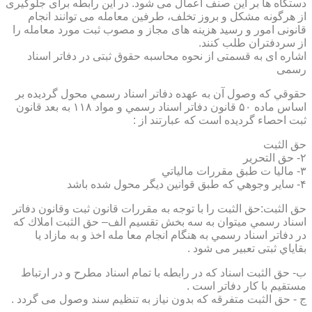
دستگاه ها بر این صنف اعمال می شود. در این رابطه برای جلوگیری
از هرگونه مشکل و بروز تخلف، طرفین معامله می توانند انجام
قانونی امور و رسید هزینه های مجاز و مصوب ثبت مورد معامله را
از سردفتران طلب کنند.
اشاره ای به قسمتی از نحوه محاسبه حقوق ثبتی در دفاتر اسناد
رسمی
حقوقي كه وصول آن به عهده دفاتر اسناد رسمي محول گرديده بر
اساس ماده ۵۰ قانون دفاتر اسناد رسمي و مواد ۱۱۸ به بعد قانون
ثبت احصاء گرديده است كه عبارتند از :
حق الثبت
۲- حق التحرير
۳- ماليا ت طبق مقررات مالياتي
۴- ساير وجوهي كه طبق قوانين ديگر محول شده باشد
حق الثبت:حق الثبت را با توجه به مقررات قانون ثبت وقانون دفاتر
اسناد رسمي ميتوان به سه بخش تقسيم الف– حق الثبت املاك كه
در دفاتر اسناد رسمي به هنگام انجام معا مله اخذ و به مازاد يا
بقاياي ثبتی تعبیر می شود .
ب- حق الثبت اسناد كه در رابطه با تمام اسناد مطرح و در ارتباط
مستقيم با كار دفاتر است .
ج - حق الثبت متفرقه كه بدون نياز به تنظیم سند وصول می گردد .