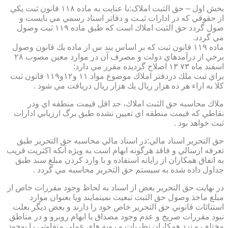
بخش اول – حق الثبت املاک:با عنايت به ماده ۱۱۸ قانون ثبت يكي
از حقوقي كه در ادارات ثبـت و دفاتر اسناد رسمي مي بايست و
صول گردد حق الثبت املاك است كه طبق ماده ۱۱۹ ثبت وصول
مي گردد.
ماده ۱۱۹ قانون ثبت كه بر اساس بند س از ماده يك قانون وصول
برخي از درآمدهاي دولت و مصرف آن در موارد معين مصوب ۲۸
اسفند ماه ۷۳ ۱۳ اصلاح گرديده مقرر مي دارد:
براي ثبت ملك دردفتر املاك موضوع مواد ۱۱ و۱۲و۱۱۹ قانون ثبت
كلا به ازاء هر ده هزار ريال يك هزار ريال دريافت مي شود .
ملاك محاسبه حق الثبت املاك، حد اقل قيمت منطقه اي ودر
نقاطي كه قيمت منطقه اي تعيين نشده طبق برگ ارزيابي ادارات
ثبت خواهد بود .
حق التحرير اسناد مالي:در اسناد مالي محاسبه حق التحرير طبق
تعرفه ارسالي و فاقد هرگونه ابهام است به ويژه آنكه اكثريت قريب
به اتفاق همكاران از رايانه استفاده و با وارد كردن مبلغ سند طبق
جداول داده شده به سيستم حق التحرير محاسبه مي گردد .
در نهايت حق التحرير بعض از اسناد به لحاظ وجود مقررات خاص از
مبلغ ماخذ وصول حق الثبت تبعيت نمينمايند ويا بعنوان موارد
استنائات قانوني حق التحرير خاص خود را دارند و بعض ديگر بعلت
نبود مقررات صريح و عدم وجود مصداق با ابهام روبرو و در مناطق
مختلف و نزد همكاران نظريات و رويه هاي عملي متفاوتي را بوجود