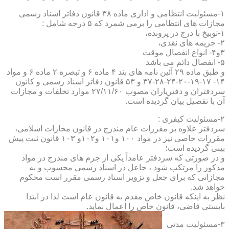
۱-مسئولیت انتظامی و اداری ماده ۳۸ قانون دفاتر اسناد رسمی
مجازات های انتظامی را برمی شمرد که ۵ درجه شامل :
۱-توبیخ با درج در پرونده،
۲- جریمه های نقدی،
۳و۴- انواع انفصال موقت
۵- انفصال دائم می باشد
و طبق ماده ۲۹ آئین نامه های بند ۴ ماده ۶ و تبصره ۲ ماده ۶ و مواد
۱۴- ۱۷-۱۹-۲۰-۲۴-۲۸-۳۷ و ۵۳ قانون دفاتر اسناد رسمی و کانون
سردفتران و دفتریاران مصوب ۲۷/۱۱/۶۰ موارد تخلفات و مجازات
آن با تفصیل بیان گردیده است.
۲-مسئولیت کیفری :
سردفتر علاوه بر مقررات عام مندرج در قانون مجازات اسلامی،
مقررات خاصی نیز در مواد ۱۰۰ و۱۰۱ و۱۰۲و ۱۰۳ قانون ثبت پیش
بینی گردیده است؛
و در صورتی که سردفتر عامداً یکی از جرم های مندرج در مواد
مذکور را مرتکب شود ، جاعل در اسناد رسمی محسوب و به
مجازاتی که برای جعل و تزویر اسناد رسمی مقرر است محکوم
خواهد شد.
نظر به اینکه قانون خاص مقدم به قانون عام است لذا در ابتدا
بایستی قاضی، قانون خاص را اعمال نماید.
۳-مسئولیت مدنی