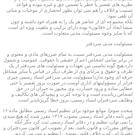
نظریه های تقصیر یا خطر یا تضمین حق و غیره نبوده و قواعد
تسبیب و اتلاف را هم نمی توان بطور انحصاری از موجبات و مبانی
آن تلقی نمود؛
بلکه مجموعه ای از عناصر هر یک را به همراه خود داشته و چون
منشأ ایجاد آن «قانون» بوده دارای ترکیب و ماهیت ویژه ای است
که با سایر وجوه مسئولیت مدنی متفاوت است.
مسئولیت مدنی سردفتر
مسئولیت مدنی سردفتر نسبت به تمام ضررهای مادی و معنوی و
در برابر تمامی اشخاص اعم از حقیقی یا حقوقی، عمومیت و شمول
دارد.هیچ گونه تناسبی بین تعهدات و مسئولیت های سردفتر از یک
طرف و حقوق و مزایای وی از طرف دیگر در قیاس با سایر مشاغل
حرفه ای وجود ندارد!مسؤولیت مدنی سردفتر اسناد رسمی چیزی
فراتر از مسؤولیتهای اداری اوست.در صورت بروز تقصیر یا حتی
خطایی ساده و ورود خسارت، وی مجبور به جبران آن در حق
اشخاص زیاندیده است و با توجه کثرت و پیچیدگی های تکالیف و
وظایف سردفتران اسناد رسمی، بروز خطا گریزناپذیر است.
مبحث سوم): موانع موجود برای تنظیم اسناد رسمی مطابق ماده ۱۶
آیین نامه دفاتر اسناد رسمی مصوب ۱۳۱۷ مقرر شده که هیچ سندی
را نمی توان، تنظیم و در دفاتر اسناد رسمی ثبت کرد مگر آنکه
موافق مقررات و قانون باشد، بعد از تصویب این قانون سردفتران و
دفتریارانی که برخلاف قانون سندی را تنظیم و ثبت می کردند