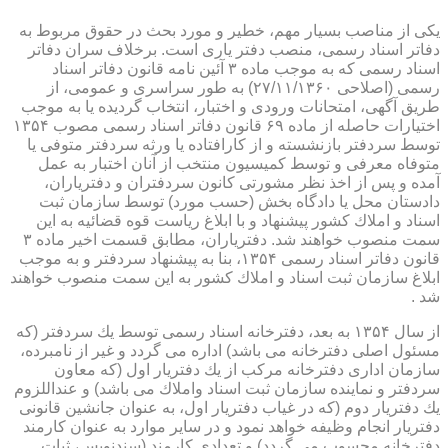
یكی از مناصب بسیار مهم، خطیر و مورد بحث در حقوق مربوط به
دفاتر اسناد رسمی، منصب دفتر یاری است. برخلاف سران دفاتر
اسناد رسمی كه به موجب ماده ۳ آئین نامه قانون دفاتر اسناد
رسمی (اصلاحی ۲۷/۱۱/۱۳۶۰) به طور سراسری و عمومی، از
طریق آگهی، امتحانات ورودی و اختبار، انتخاب گردیده یا به موجب
اختیارات حاصله از ماده ۶۹ قانون دفاتر اسناد رسمی مصوب ۱۳۵۴
توسط سردفتر بازنشسته و از كارافتاده یا ورثه سردفتر متوفی یا
متوفاه معرفی و توسط كمیسیون منتخب از آنان اختبار به عمل
آمده و پس از اخذ نظر مشورتی كانون سردفتران و دفتریاران،
دادستان محل یا دادگاه بخش (حسب مورد) توسط سازمان ثبت
اسناد و املاك كشور پیشنهاد و با ابلاغ ریاست قوه قضائیه به این
سمت منصوب خواهند شد. دفتریاران، مطابق قسمت اخیر ماده ۳
قانون دفاتر اسناد رسمی ۱۳۵۴، بنا به پیشنهاد سردفتر و به موجب
ابلاغ سازمان ثبت اسناد و املاك كشور به این سمت منصوب خواهند
شد .
از سال ۱۳۵۴ به بعد، دفترخانه اسناد رسمی توسط یك سردفتر (كه
مسئول اصلی دفترخانه می باشد) اداره می گردد و غیر از نامبرده،
سازمان اداری دفترخانه مركب از یك دفتریار اول (كه معاون
سردفتر و نماینده سازمان ثبت اسناد واملاك می باشد) و عنداللزوم
یك دفتریار دوم (كه در غیاب دفتریار اول، به عنوان جانشین قانونی
دفتریار انجام وظیفه خواهد نمود و در سایر موارد به عنوان كارمند
دفترخانه محسوب می گردد) و تعدادی كارمند (سندنویس، ثبات