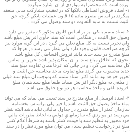
آورده است كه مختصرا به مواردي از آن اشاره ميگردد :
۱- اسناد فروش اقساطي بانكها كه در تعقيب مشاركت مدني منعقد
ميگردد بر اساس تبصره ماده ۱۵ قاون عمليات بانكي گرچه حق
الثبت نسبت به مابه التفاوت دو سند وصول مي گردد .
۲-اسناد متمم بانكي نيز بر اساس قانون مذكور كه مقرر مي دارد
وصول حق الثبت در هنگامي است كه سند حاوي افزايش مبلغ باشد
ولي تحرير نسبت به كل مبلغ تعلق مي گيرد ، در اين گونه موارد نيز
گرچه صراحت قانون وجود دارد ولي بنظر مي رسد در هرجا كه
مبلغ مندرج در سند جديد مانند فروش اقساطي كل مبلغ باشد
بنحوي كه اطلاق مبلغ سند بر آن امكان پذير باشد تحرير بر اساس
كل محاسبه مي گردد و در جائي كه عرفا همان تفاوت مبلغ سند
جديد محسوب مي گردد مبلغ تفاوت ماخذ محاسبه حق الثبت و
تحرير خواهد بود مانند اكثر اسناد متمم كه بموجب آن مبلغ سند قبلي
از مبلغي به مبلغ ديگر افزايش مييابد طبعا مبلغ سند همان مبلغ
افزوده تلقی و مأخذ محاسبه هر دو نوع حقوق می باشد .
۳- اسناد اتومبيل از مبلغ مندرج در سند تبعيت مي نمايد كه مي تواند
مبلغ ماخذ وصول حق الثبت باشد يا خير ولي براساس بخشنامه
سازمان كمتر از مبلغ مندرج در جداول مالياتي نبايد باشد البته بنظر
مي رسد در مواردي كه سازمانهاي دولتي به لحاظ مقررات مالي
خود مجبور به تنظيم سند با قيمت كمتر باشند به شرط اعلام كتبي
مبلغ در درخواست تنظيم سند ، مي توان مبلغ مورد نظر را در سند
تنظيمي قيد نمود.