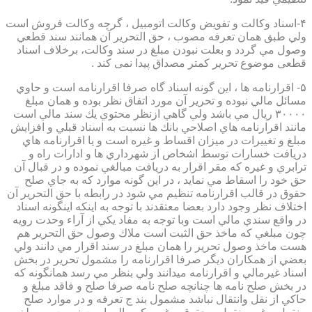
۴-اسناد وكالت و تفويض وكالت اتومبيل ، گرچه وكالت فروش است
ولي طبق همان تعرفه مصوب ، حق التحرير آن همانند سند قطعي
وصول مي گردد و بعلت نبودن مبلغ در سند وكالت، برخلاف اسناد
قطعی موضوع تحریر کمتر مصداق پیدا نمی کند .
۵- اقرارنامه ها ، اين گونه اسناد گاه صرفا اقرارنامه است و حاوي
مسائل مالي نبوده و تحرير آن مورد اتفاق نظر بوده و همان مبلغ
۳۰۰۰۰ ريال مي باشد ولي گاهي ازنظر محتوي يك سند مالي است
مانند اقرارنامه هاي اصلاحي بانك ها نسبت به اسناد قبلي و افزايش
مبلغ و تغييرات در ميزان اقساط و غيره است و يا اقرارنامه هاي
دريافت خسارات توسط اشخاص از شهرداري ها و ادارات راه و
ترابري و غيره كه مقر اقرار به دريافت مبالغي نموده و در قبال آن
حق خود را اسقاط مي نمايد ، در اين گونه موارد كه به جاي صلح
حقوق در قالب اقرارنامه تنظيم مي شود در رابطه با حق التحرير آن
اختلاف نظر وجود دارد بعضا معتقدند با توجه به اينكه اينگونه اسناد
در واقع سندي مالي است وبا توجه به مفاد يكي از آراء وحدت رويه
چون مبلغي كه ماخذ حق الثبت است ملاك وصول حق التحرير هم
هست ماخذ وصول تحرير را همان مبلغ در سند اقرار مي دانند ولي
بعضي از همكاران ديگر صرفا اقرارنامه را مشمول تحرير در بخش
اسناد غيرمالي و اقرارنامه ميدانند ولي بنظر مي رسد همانگونه كه
در بخش صلح نامه ها چنانچه صلح نامه صرفا صلح و فاقد مبلغ و
حاكي از نقل وانتقال نباشد مشمول بند ج تعرفه و در موارد صلح