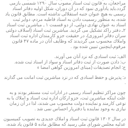
مراجعان، به قانون ثبت اسناد مصوب سال ۱۲۹۰ شمسی بازمی
گردد.باید یادآوری نمود كه در آن دوران، شكل اولیه دفاتر اسناد
رسمی به هیچ عنوان جنبه استقلالی نداشته است. مطابق قانون یاد
شده، به منظور رسمیت دادن به اسناد قاطبه مردم، دوایر ثبت
اسناد به عنوان نهادی دولتی، از دو قسمت ۱ ـ مباشرین ثبت اسناد
۲ـ دفتر راكد تشكیل می گردید. مباشرین ثبت اسناد (اسلاف دولتی
سران دفاتر امروزی)، در حقیقت جزو كارمندان اداره ثبت اسناد
واملاك محسوب می گردیدند كه وظایف آنان در ماده ۴۷ قانون
مرقوم،اینچنین تبیین شده بود .
الف: ثبت اسنادی كه نزد آنان می آورند.
ب: دادن صورت از ثبت دفاتر اسناد و سواد از اسناد ثبت شده.
ج: انجام تصدیقات (مبنای امروزین گواهی امضا ء
د: پذیرش و حفظ اسنادی كه در نزد مباشرین ثبت امانت می گذارند
.
چون مراكز تنظیم اسناد رسمی در ادارات ثبت مستقر بودند و به
علت اینكه مباشرین ثبت، جزو اركان اداره ثبت اسناد و املاك یا به
نوعی كارمند و نماینده دولت محسوب می شدند، لذا در آن زمان
نیازی به وجود نماینده یا دفتریار احساس نمی شد .
در سال ۱۳۰۲ قانون ثبت اسناد و املاك جدیدی به تصویب كمیسیون
عدلیه مجلس شورای ملی رسید كه مطابق ماده ۵ قانون یاد شده،