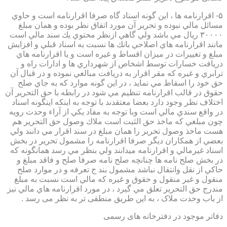
۵- اقرارنامه ها ، اين گونه اسناد گاه صرفا اقرارنامه است و حاوي
مسائل مالي نبوده و تحرير آن مورد اتفاق نظر بوده و همان مبلغ
۳۰۰۰۰ ريال مي باشد ولي گاهي ازنظر محتوي يك سند مالي است
مانند اقرارنامه هاي اصلاحي بانك ها نسبت به اسناد قبلي و افزايش
مبلغ و تغييرات در ميزان اقساط و غيره است و يا اقرارنامه هاي
دريافت خسارات توسط اشخاص از شهرداري ها و ادارات راه و
ترابري و غيره كه مقر اقرار به دريافت مبالغي نموده و در قبال آن
حق خود را اسقاط مي نمايد ، در اين گونه موارد كه به جاي صلح
حقوق در قالب اقرارنامه تنظيم مي شود در رابطه با حق التحرير آن
اختلاف نظر وجود دارد بعضا معتقدند با توجه به اينكه اينگونه اسناد
در واقع سندي مالي است وبا توجه به مفاد يكي از آراء وحدت رويه
چون مبلغي كه ماخذ حق الثبت است ملاك وصول حق التحرير هم
هست ماخذ وصول تحرير را همان مبلغ در سند اقرار مي دانند ولي
بعضي از همكاران ديگر صرفا اقرارنامه را مشمول تحرير در بخش
اسناد غيرمالي و اقرارنامه ميدانند ولي بنظر مي رسد همانگونه كه
در بخش صلح نامه ها چنانچه صلح نامه صرفا صلح و فاقد مبلغ و
حاكي از نقل وانتقال نباشد مشمول بند ج تعرفه و در موارد صلح
منقول و غير منقول و حقوق و غيره كه مالي است نسبت به مبلغ
مندرج حق التحرير تعلق مي گيرد ، در مورد اقرارنامه هاي مالي نيز
از باب وحدت ملاک ، به این طریق منطقی تر به نظر می رسد .
دفاتر موجود در دفترخانه های رسمی