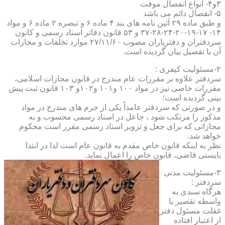
۳و۴- انواع انفصال موقت
۵- انفصال دائم می باشد
و طبق ماده ۲۹ آئین نامه های بند ۴ ماده ۶ و تبصره ۲ ماده ۶ و مواد
۱۴- ۱۷-۱۹-۲۰-۲۴-۲۸-۳۷ و ۵۳ قانون دفاتر اسناد رسمی و کانون
سردفتران و دفتریاران مصوب ۲۷/۱۱/۶۰ موارد تخلفات و مجازات
آن با تفصیل بیان گردیده است.
۲-مسئولیت کیفری :
سردفتر علاوه بر مقررات عام مندرج در قانون مجازات اسلامی،
مقررات خاصی نیز در مواد ۱۰۰ و۱۰۱ و۱۰۲و ۱۰۳ قانون ثبت پیش
بینی گردیده است؛
و در صورتی که سردفتر عامداً یکی از جرم های مندرج در مواد
مذکور را مرتکب شود ، جاعل در اسناد رسمی محسوب و به
مجازاتی که برای جعل و تزویر اسناد رسمی مقرر است محکوم
خواهد شد.
نظر به اینکه قانون خاص مقدم به قانون عام است لذا در ابتدا
بایستی قاضی، قانون خاص را اعمال نماید.
۳-مسئولیت مدنی
سردفتر :
هرگاه سندی به
واسطه تقصیر یا
غفلت مسئول دفتر
از اعتبار افتاده