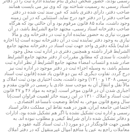
رسمی بودند، حضور شخص دیگری بنام نماینده اداره ثبت را در دفاتر
اسناد رسمی به رسمیت شناخته بود كه وی نیز می بایست همانند
صاحب دفتر، دارای دفتری باشد كه عین سند ثبت شده در دفتر
صاحب دفتر را در دفتر خود درج نماید. استثنایی كه در این زمینه
وجود داشت، ماده ۸۵ قانون مرقوم بود و آن حالتی بود كه هرگاه
صاحب دفترخانه اسناد رسمی، مجتهد جامع الشرایط باشد، در آن
صورت نیازی به حضور نماینده اداره ثبت در دفترخانه وی و مآلا
نیازی به وجود دفتر نماینده ثبت در آن دفترخانه نبوده است (با اجازه
عدلیه) بلكه دفتری واحد جهت ثبت اسناد در دفترخانه مجتهد جامع
الشرایط قرار داشته و همچنین دفتری در اداره ثبت محل وجود
داشت، تا سندی كه مطابق مقررات از دفتر مجتهد جامع الشرایط
صادر شده و انتساب امضاء مجتهد جامع الشرایط از نظر اداره ثبت
مسلم باشد، به وسیله اجزاء ثبت در دفتر موجود در اداره ثبت نیز
درج گردد. تفاوت دیگری كه بین دو قانون یاد شده (قانون ثبت اسناد
رسمی ۱۳۰۸ و ۱۳۱۰) وجود داشت، بحث اختیاری بودن ثبت املاك و
مالاً نقل و انتقال آن به موجب سند عادی یا رسمی در قانون مقدم و
اجباری شدن آن در قانون موخر است. (توجه به مواد ۴۶ و ۴۷ قانون
ثبت اسناد و املاك ۱۳۱۰ در این زمینه حائز اهمیت فراوان است)تا
سال وضع قانون موخر، به لحاظ وضعیت نامساعد اقتصادی ـ
اجتماعی جامعه ایران، هنوز در همه نقاط این مملكت دفاتر اسناد
رسمی و اداره ثبت تشكیل نشده یا اگر هم تشكیل شده بود، ادارات
و دفاتر تشكیل شده دارای شرایط كیفی و مطلوب نبوده اند. به
همین جهت قانونگذار در دو مورد (۱ـ ثبت اسناد كلیه عقود و
معاملات راجع به عین یا منافع اموال غیرمنقول كه در دفتر املاك