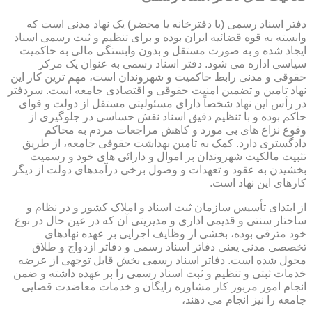
دفتر اسناد رسمی (یا دفترخانه یا محضر) یک نهاد مدنی است که
وابسته به قوه قضائیه ایران بوده و برای تنظیم و ثبت رسمی اسناد
ایجاد شده و به صورت مستقل و بدون وابستگی مالی به حاکمیت
سیاسی اداره می شود. دفتر اسناد رسمی به عنوان یک مرکز
حقوقی و مدنی رابط حاکمیت و شهروندان است، مهم ترین کار این
نهاد تامین و تضمین امنیت حقوقی و اقتصادی جامعه است. سردفتر
در رأس این نهاد شخصاً دارای مسئولیتی مستقل از دولت و قوای
حاکم بوده و با تنظیم دقیق اسناد نقش حساسی در جلوگیری از
وقوع نزاع های بی مورد و کاهش مراجعات مردم به محاکم
دادگستری دارد. کمک به تامین بهداشت حقوقی جامعه، از طریق
تثبیت مالکیت شهروندان بر اموال و دارائی های خود و رسمیت
بخشیدن به عقود و تعهدات و وصول برخی درآمدهای دولت از دیگر
کارهای این نهاد است.
از ابتدای تأسیس سازمان ثبت اسناد و املاک کشور و در نظام و
ساختار سنتی و قدیمی اداری و مدیریتی آن که در عین حال در نوع
خود مترقی بوده، بخشی از وظایف اجرایی بر عهده نهادهای
تخصصی مدنی یعنی دفاتر اسناد رسمی و دفاتر ازدواج و طلاق
محول شده است. دفاتر اسناد رسمی بخش قابل توجهی از عرضه
خدمات ثبتی و تنظیم و ثبت اسناد رسمی را بر عهده داشته و ضمن
انجام امور مزبور کار مشاوره رایگان و خدمات معاضدت قضایی
جامعه را نیز انجام می دهند،