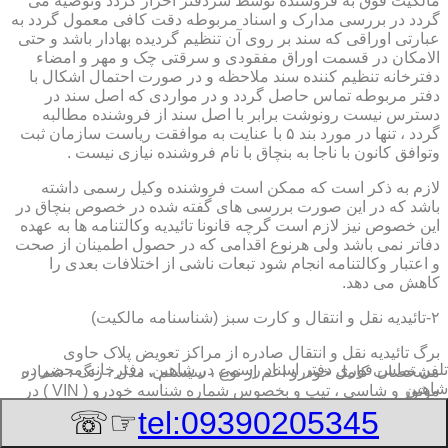
مالکیت فوق به فروشنده توسط سردفتر احراز گردد وتوصیه می
گردد در بررسی مدارک و اسناد مربوطه دقت کافی معمول گردد به
عبارتی اوراقی که سند بر روی آن تنظیم گردیده بهادار باشد و حتی
الامکان در قسمت اوراق مفقودی و سرقتی چک و مهر و امضاء
دفترخانه تنظیم کننده سند ملاحظه و در صورت احتمال اشکال با
دفتر مربوطه تماس حاصل گردد و در مواردی که اصل سند در
دسترس نیست رونوشت برابر با اصل سند از فروشنده مطالبه
گردد ، تنها در مورد بند ۵ با عنایت به موافقت ریاست سازمان ثبت
وتوافق کانون با ناجا به بنچاق با نام فروشنده نیازی نیست .
لازم به ذکر است که ممکن است فروشنده وکیل رسمی داشته
باشد که در این صورت بررسی های گفته شده در خصوص بنچاق در
این خصوص نیز لازم است گرچه قانونا تائیدیه وکالتنامه ها به عهده
دفاتر نمی باشد ولی هرنوع اقدامی که در حصول اطمینان از صحت
و اعتبار وکالتنامه انجام شود تبعات ناشی از اختلافات بعدی را
کاهش می دهد.
۲-تائیدیه نقل و انتقال و کارت سبز (شناسنامه مالکیت)
برگ تائیدیه نقل و انتقال صادره از مراکز تعویض پلاک حاوی
تلفن تماس فوری
دفتر اسناد رسمی در شاهین, دفترخانه,محضر در
مشخصات کامل خودرو اعم از نوع ، سیستم ، مدل ، رنگ ، شماره
شاهین
موتور و شاسی ، تیپ و بخصوس شماره شناسه خودرو ( VIN ) در
صدر صفحه و مشخصات فروشنده و خریدار اعم از مشخصات
☞☏
tel:09390205345
سجلی و شماره ملی و کدپستی و آدرس و شماره انتظامی
اختصاصی آنها با قسمت توضیحات برای هریک در قسمت انتهائی و