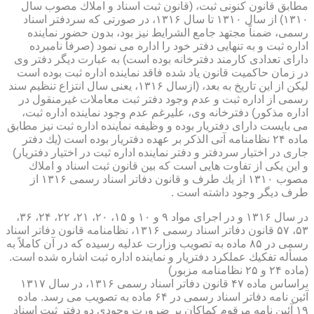
مطابق قانون كنونی ثبت، (قانون ثبت اسناد و املاك مصوب سال
۱۳۱۰) از سال ۱۳۱۰ تا سال ۱۳۱۶، در صورتی كه سردفتر اسناد
رسمی، ضمناً مجتهد جامع الشرایط نیز بود، بدون حضور نماینده
اداره ثبت و به تنهایی دفتر خود را اداره می نمود (صرفاً نامبرده
دارای تعدادی كارمند دفترخانه بوده است) به عبارت دیگر دفتر وی
در زمان حاكمیت قانون یاد شده فاقد نماینده اداره ثبت بوده است
لیكن از این تاریخ به بعد، (ازسال ۱۳۱۶، یعنی سال انتزاع تنظیم سند
رسمی از اداره ثبت و عدم وجود دفتر ثبت معاملات غیرمنقول در
اداره مذكور) دفترخانه وی، علیرغم عدم وجود نماینده اداره ثبت،
می بایست دارای دفتریار بوده و وظیفه نماینده اداره ثبت نیز مطابق
ماده ۲۴ نظامنامه آتی الذكر بر عهده دفتریار بوده است (یك دفتر
جاری در اختیار سردفتر و دفتر نماینده اداره ثبت در اختیار دفتریار)
و این یكی از تفاوت هایی است كه بین قانون ثبت اسناد و املاك
مصوب ۱۳۱۰ از یك طرف و قانون دفاتر اسناد رسمی ۱۳۱۶ از
طرف دیگر وجود داشته است .
در سال ۱۳۱۶ و در اجرای مواد ۹ و ۱۰ و ۱۵، ۲۰، ۲۱، ۲۲، ۲۴، ۳۶،
۵۳، ۵۷ قانون دفاتر اسناد رسمی ۱۳۱۶، نظامنامه قانون دفاتر اسناد
رسمی در ۸۵ ماده به تصویب وزارت عدلیه رسیده كه در آن كاملاً به
مسأله تفكیك عملكرد دفتریار و نماینده اداره ثبت اشاره شده است.
(ماده ۲۴ و ۲۵ نظامنامه مزبور)
براساس ماده ۴۷ قانون دفاتر اسناد رسمی ۱۳۱۶، در سال ۱۳۱۷
آئین نامه دفاتر اسناد رسمی در ۶۴ ماده به تصویب می رسد. ماده
۱۹ آئین نامه مرقوم كماكان بر ضرورت وجودی دو دفتر ثبت اسناد