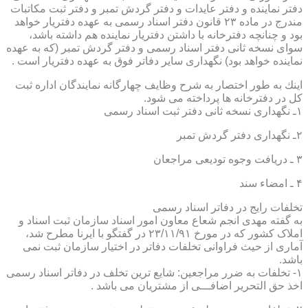
دفتر نماینده و دفتر عایدات و دفتر گردش تمبر و دفتر ثبت مكاتبات
مندرج در ماده ۲۳ قانون دفتر اسناد رسمی به عهده دفتریار خواهد
بود و چنانچه دفترخانه با داشتن دفتریار نماینده هم داشته باشد،
سوای نسخه ثانی دفتر اسناد رسمی و دفتر گردش تمبر (كه به عهده
نماینده خواهد بود) نگهداری سایر دفاتر فوق به عهده دفتریار است .
اینك به طور اختصار به شرح وظایف چهارگانه نمایندگان اداره ثبت
كل در دفترخانه ها پرداخته می شود.
۱ـ نگهداری نسخه ثانی دفتر ثبت اسناد رسمی
۲ـ نگهداری دفتر گردش تمبر
۳ ـ دریافت وجوه تودیعی مراجعان
۴ ـ امضاء سند
تخلفات رایج در دفاتر اسناد رسمی
به گفته مهدی انجم شعاع معاون امور اسناد سازمان ثبت اسناد و
املاک کشور که در مورخ ۲۳/۱۱/۹۱ در گفتگو با ایرنا مطرح شد،
آماری از حیث فراوانی تخلفات دفاتر در اختیار سازمان ثبت نمی
باشد.
۱- تخلفات به ضرر مراجعین: شایع ترین تخلف در دفاتر اسناد رسمی
اخذ حق التحریر اضافـــی از مشتریان می باشد .