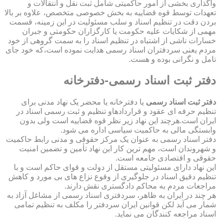
واگذاری بخشی از امور حاکمیتی شامل ثبت نقل و انتقالات و
تعهدات توسط قوه قضاییه به بخش خصوصی متخصص، علاوه بر بالا
بردن دقت در تنظیم اسناد و سلب مسئولیت در این زمینه، قسمت
مهمی از شکایات علیه حکومت یا کارگزاران حکومتی و جبران
خسارات ناشی از اشتباه در تنظیم اسناد را به سمت گروهی از خود
مردم یعنی سردفتران اسناد رسمی هدایت نموده است،که خود جای
تامل و نگرانی بوده و هست.
دفتر ثبت اسناد رسمی-دفترخانه
دفتر ثبت اسناد رسمی
یا دفترخانه یا محضر یک نهاد مدنی برای
تنظیم حرفه ای عقود و قراردادهاو تنظیم و ثبت رسمی اسناد در
ایران است.هرچند این نهاد زیر نظر قوه قضاییه است ولی بدون
وابستگی مالی به حاکمیت سیاسی اداره می شود.
دفتر اسناد رسمی به عنوان یک مرکز حقوقی و مدنی رابط حاکمیت
و شهروندان است، مهم ترین کار این نهاد تأمین و تضمین امنیت
حقوقی و اقتصادی جامعه است.
این نهاد دارای مسئولیتی مستقل از دولت و قوای حاکم است و با
تنظیم دقیق اسناد در جلوگیری از وقوع نزاع های بی مورد و کاهش
مراجعات مردم به محاکم دادگستری نقش دارند.
هر چند در ایران به ظاهر، سردفتری اسناد رسمی از مشاغل آزاد به
شمار می آید لکن قوانین ایران سردفتر را مکلف به تنظیم تمامی
اسناد مراجعه کنندگان می نماید.