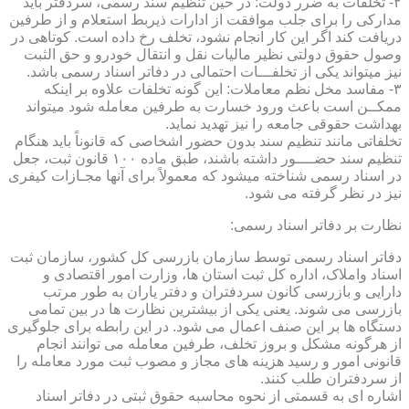
۲- تخلفات به ضرر دولت: در حین تنظیم سند رسمی، سردفتر باید
مدارکی را برای جلب موافقت از ادارات ذیربط استعلام و از طرفین
دریافت کند اگر این کار انجام نشود، تخلف رخ داده است. کوتاهی در
وصول حقوق دولتی نظیر مالیات نقل و انتقال خودرو و حق الثبت
نیز میتواند یکی از تخلفـــات احتمالی در دفاتر اسناد رسمی باشد.
۳- مفاسد مخل نظم معاملات: این گونه تخلفات علاوه بر اینکه
ممکــن است باعث ورود خسارت به طرفین معامله شود میتواند
بهداشت حقوقی جامعه را نیز تهدید نماید.
تخلفاتی مانند تنظیم سند بدون حضور اشخاصی که قانوناً باید هنگام
تنظیم سند حضــــور داشته باشند، طبق ماده ۱۰۰ قانون ثبت، جعل
در اسناد رسمی شناخته میشود که معمولاً برای آنها مجـازات کیفری
نیز در نظر گرفته می شود.
نظارت بر دفاتر اسناد رسمی:
دفاتر اسناد رسمی توسط سازمان بازرسی کل کشور، سازمان ثبت
اسناد واملاک، اداره کل ثبت استان ها، وزارت امور اقتصادی و
دارایی و بازرسی کانون سردفتران و دفتر یاران به طور مرتب
بازرسی می شوند. یعنی یکی از بیشترین نظارت ها در بین تمامی
دستگاه ها بر این صنف اعمال می شود. در این رابطه برای جلوگیری
از هرگونه مشکل و بروز تخلف، طرفین معامله می توانند انجام
قانونی امور و رسید هزینه های مجاز و مصوب ثبت مورد معامله را
از سردفتران طلب کنند.
اشاره ای به قسمتی از نحوه محاسبه حقوق ثبتی در دفاتر اسناد