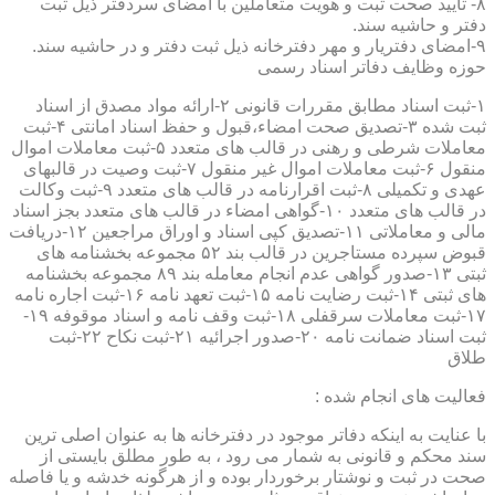
۸- تایید صحت ثبت و هویت متعاملین با امضای سردفتر ذیل ثبت
دفتر و حاشیه سند.
۹-امضای دفتریار و مهر دفترخانه ذیل ثبت دفتر و در حاشیه سند.
حوزه وظایف دفاتر اسناد رسمی
۱-ثبت اسناد مطابق مقررات قانونی ۲-ارائه مواد مصدق از اسناد
ثبت شده ۳-تصدیق صحت امضاء،قبول و حفظ اسناد امانتی ۴-ثبت
معاملات شرطی و رهنی در قالب های متعدد ۵-ثبت معاملات اموال
منقول ۶-ثبت معاملات اموال غیر منقول ۷-ثبت وصیت در قالبهای
عهدی و تکمیلی ۸-ثبت اقرارنامه در قالب های متعدد ۹-ثبت وکالت
در قالب های متعدد ۱۰-گواهی امضاء در قالب های متعدد بجز اسناد
مالی و معاملاتی ۱۱-تصدیق کپی اسناد و اوراق مراجعین ۱۲-دریافت
قبوض سپرده مستاجرین در قالب بند ۵۲ مجموعه بخشنامه های
ثبتی ۱۳-صدور گواهی عدم انجام معامله بند ۸۹ مجموعه بخشنامه
های ثبتی ۱۴-ثبت رضایت نامه ۱۵-ثبت تعهد نامه ۱۶-ثبت اجاره نامه
۱۷-ثبت معاملات سرقفلی ۱۸-ثبت وقف نامه و اسناد موقوفه ۱۹-
ثبت اسناد ضمانت نامه ۲۰-صدور اجرائیه ۲۱-ثبت نکاح ۲۲-ثبت
طلاق
فعالیت های انجام شده :
با عنایت به اینکه دفاتر موجود در دفترخانه ها به عنوان اصلی ترین
سند محکم و قانونی به شمار می رود ، به طور مطلق بایستی از
صحت در ثبت و نوشتار برخوردار بوده و از هرگونه خدشه و یا فاصله