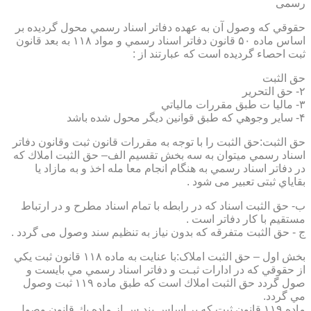
رسمی
حقوقي كه وصول آن به عهده دفاتر اسناد رسمي محول گرديده بر
اساس ماده ۵۰ قانون دفاتر اسناد رسمي و مواد ۱۱۸ به بعد قانون
ثبت احصاء گرديده است كه عبارتند از :
حق الثبت
۲- حق التحرير
۳- ماليا ت طبق مقررات مالياتي
۴- ساير وجوهي كه طبق قوانين ديگر محول شده باشد
حق الثبت:حق الثبت را با توجه به مقررات قانون ثبت وقانون دفاتر
اسناد رسمي ميتوان به سه بخش تقسيم الف– حق الثبت املاك كه
در دفاتر اسناد رسمي به هنگام انجام معا مله اخذ و به مازاد يا
بقاياي ثبتی تعبیر می شود .
ب- حق الثبت اسناد كه در رابطه با تمام اسناد مطرح و در ارتباط
مستقيم با كار دفاتر است .
ج - حق الثبت متفرقه كه بدون نياز به تنظیم سند وصول می گردد .
بخش اول – حق الثبت املاک:با عنايت به ماده ۱۱۸ قانون ثبت يكي
از حقوقي كه در ادارات ثبـت و دفاتر اسناد رسمي مي بايست و
صول گردد حق الثبت املاك است كه طبق ماده ۱۱۹ ثبت وصول
مي گردد.
ماده ۱۱۹ قانون ثبت كه بر اساس بند س از ماده يك قانون وصول