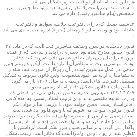
هر دایره ثبت اسناد، از دو قسمت زیر تشكیل می شد.
۱ـ شعبه ثبت: به ریاست یك نفر رئیس شعبه و توسط چندین مأمور
متخصص (بنام مباشرین ثبت) اداره می شد
۲ـ شعبه ضبط: كه دارای دفتر ثبت خلاصه سوادها و دفتر ثبت
عایدات بود و توسط سایر كارمندان (اجزاء) اداره ثبت تصدی می شد
.
قانون یاد شده، در شرح وظائف مباشرین ثبت (آنچه كه در ماده ۴۷
قانون سابق مندرج شده بود) تغییراتی را پدیدار ساخت كه از عمده
ترین تغییرات آن می توان به لغو ضمنی دادن صورت ثبت دفاتر
توسط مباشرین ثبت به متقاضیان اشاره داشت. لیكن علیرغم چنین
حذفی، در عمل مباشرین ثبت در آن روزگاران صورت ثبت سند را
به متقاضیان، ارائه می نمودند.تصویب اولین قانون مربوط به تشكیل
مستقل دفترخانه های اسناد رسمی، به سال ۱۳۰۷ باز می گردد.
مطابق ماده ۱ قانون تشكیل دفاتر اسناد رسمی مصوب
۱۳/۱۱/۱۳۰۷ كمیسیون عدلیه مجلس شورای ملی، در نقاطی كه
وزارت عدلیه مقتضی بداند برای ترتیب اسناد رسمی، به عده كافی
دفاتر اسناد رسمی معین خواهد نمود. با بررسی سایر مواد دیگر
قانون مرقوم، متوجه می شویم كه با وضع قانون یاد شده، ثبت
اسناد رسمی به آرامی از سیطره دولتی (به علت كارمند دولت بودن
مباشر ثبت) خارج گردیده و به نهاد خصوصی (دفاتر اسناد رسمی)
واگذار می گردد. و براساس همین طرز تفكر است (برداشتن بار
تنظیم سند از روی دوش دولت) است كه دفاتر اسناد رسمی شكل