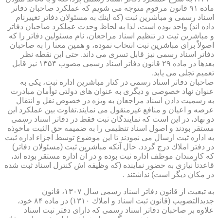
ماده ۹۱ قانون مرقوم متوجه می شویم كه عملكرد صاحبان دفاتر
اسناد رسمی و مباشرین ثبت (كه اینك به مسئولان دفاتر تغییرنام
داده اند) واحد بوده است، لذا به لحاظ وحدت عملكرد صاحبان دفاتر
و مباشرین ثبت در تنظیم اسناد مراجعان، نام مسئولین دفاتر را كه
اصولاً برای مباشرین ثبت انتخاب نموده، و همین معنا را به صاحبان
دفاتر اسناد رسمی نیز قابل تسری می داند. حتی این نقطه نظر
بعدها در ماده ۲۹ قانون دفاتر اسناد رسمی مصوب ۱۳۵۴ نیز قابل
تعمیم تجلی می یابد.
صاحبان دفاتر اسناد رسمی در كنار مباشرین اداره ثبت، یكی به
عنوان نهاد خصوصی و دیگری به عنوان های دولتی توأمان مبادرت
به رسمیت دادن اسناد مراجعان به ویژه در خصوص نقل و انتقال
عرصه و اعیان و منافع غیرمنقول می نمایند.تفاوت بین عملكرد این
دو نهاد، در این است كه نمایندگان ثبت فقط در دفاتر اسناد رسمی
مستقر بودند و اصول اسناد تنظیمی را به ضمیمه حق الثبت مأخوذه
به اداره ثبت ارسال می نمودند تا این موضوع توسط اجزاء اداره ثبت
در دفتر املاك درج گردد. حال آنكه مباشرین ثبت (مسئولان دفاتر)
كه كارمندان موظف اداره ثبت بوده و در آن اداره مستقر بوده اند،
قاعدتاً نیازی به حضور نماینده (كه وظیفه اش كنترل اسناد ثبت شده
در مكان دیگر است) نداشتند .
به تبعیت از قانون دفاتر اسناد رسمی سال ۱۳۰۷، قانون
جدیدالتصویب (قانون ثبت اسناد و املاك ۱۳۱۰) در ماده ۸۴ خود،
علاوه بر صاحبان دفاتر اسناد رسمی كه دارای دفتر ثبت اسناد