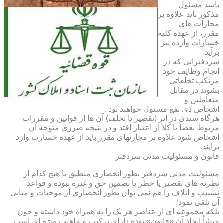
باشد مسئول
مذکور باید علاوه بر
مجازات های
مقرر، از عهده کلیه
خسارات وارده نیز
برآید.
سردفترانی که در
انجام وظایف خود
مرتکب تخلفاتی
بشوند در مقابل
متعاملین و
اشخاص ذی نفع مسئول خواهند بود .
هرگاه سندی در اثر (تقصیر یا تخلف) آن ها از قوانین و مقررات
مربوط بعضاً یا کلاً از اعتبار افتد و در نتیجه ضرری متوجه آن
اشخاص شود علاوه بر مجازتهای مقرر باید از عهده خسارت وارد
برآیند.
قانون و مسئولیت مدنی سردفتر
مسئولیت مدنی سردفتر بطور انحصاری منطبق با هیچ کدام از
نظریه های تقصیر یا خطر یا تضمین حق و غیره نبوده و قواعد
تسبیب و اتلاف را هم نمی توان بطور انحصاری از موجبات و مبانی
آن تلقی نمود؛
بلکه مجموعه ای از عناصر هر یک را به همراه خود داشته و چون
منشأ ایجاد آن «قانون» بوده دارای ترکیب و ماهیت ویژه ای است