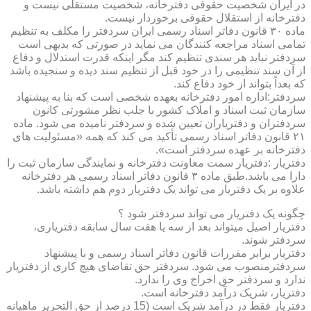
در ایران شخصیت حقوقی دفترخانه، شخصیت مستقلی نیست و
دفترخانه از استقلال حقوقی برخوردار نیست.
ماده ۳۰ قانون دفاتر اسناد رسمی ایران سردفتر را مکلف به تنظیم
تمامی اسناد مراجعه کنندگان می نماید در صورتی که بدیهی است
سردفتر نباید هر سندی تنظیم کند مگر اینکه قدرت استدلال و دفاع
از آن سند تنظیمی را در خود قبل از تنظیم سند دیده و سنجیده باشد
که بعداً بتواند از خود دفاع کند.
سردفتر:اداره امور دفترخانه بعهده شخصی است که بنا به پیشنهاد
سازمان ثبت اسناد و املاک کشور با جلب نظر مشورتی کانون
سردفتران و دفتریاران تعیین شده و سردفتر نامیده می شود. ماده
۲۱ قانون دفاتر اسناد رسمی تأکید می کند که همه «مسئولیت های
دفترخانه بر عهده سردفتر است».
دفتریار :دفتریار سمت معاونت دفترخانه و نمایندگی سازمان ثبت را
دارا می باشد.طبق ماده ۳ قانون دفاتر اسناد رسمی هر دفترخانه
علاوه بر یک دفتریار می تواند یک دفتریار دوم هم داشته باشد.
چگونه یک دفتریار می تواند سردفتر شود ؟
دفتریار اصیل میتواند بعد از سه یا هفت سال سابقه دفتریاری،
سردفتر شوند.
دفتریار برابر مقررات قانون دفاتر اسناد رسمی و با پیشنهاد
سردفترمنصوب می شود. سردفتر حق تقاضای هیچ کاری از دفتریار
ندارد و سردفتر حق اخراج وی را ندارد.
دفتریار، شریک درآمد دفترخانه است.
دفتریار فقط در درآمد شریک است (15 درصد از حق التحریر ماهیانه