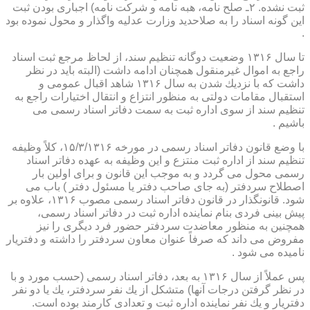
ثبت نشده. ۲ـ صلح نامه، هبه نامه و شركت نامه) اجباری بودن ثبت
این گونه اسناد را به صلاحدید وزارت عدلیه واگذار و محول نموده بود
.
تا سال ۱۳۱۶ وضعیت دوگانه تنظیم سند، از لحاظ مرجع ثبت اسناد
راجع به اموال غیرمنقول همچنان ادامه داشت (البته باید در نظر
داشت كه با نزدیك شدن به سال ۱۳۱۶ شاهد اقبال عمومی و
استقبال مقامات دولتی به منظور انتزاع و انتقال اختیارات راجع به
تنظیم سند از سوی اداره ثبت به سمت دفاتر اسناد رسمی می
باشیم .
با وضع قانون دفاتر اسناد رسمی در مورخه ۱۵/۳/۱۳۱۶، كلاً وظیفه
تنظیم سند از اداره ثبت منتزع و این وظیفه به عهده دفاتر اسناد
رسمی محول می گردد و به موجب این قانون و برای اولین بار
اصطلاح سردفتر (به جای صاحب دفتر یا مسئول دفتر ) باب می
شود. قانونگذار در قانون دفاتر اسناد رسمی مصوب ۱۳۱۶، علاوه بر
پیش بینی فردی بنام نماینده اداره ثبت در دفاتر اسناد رسمی،
همچنین به منظور معاضدت سردفتر حضور فرد دیگری را نیز
مفروض می داند كه صرفاً عنوان معاون سردفتر را داشته و دفتریار
نامیده می شود .
پس عملاً از سال ۱۳۱۶ به بعد، دفاتر اسناد رسمی (حسب مورد و با
در نظر گرفتن درجات آنها) متشكل از یك نفر سردفتر، یك یا دو نفر
دفتریار و یك نفر نماینده اداره ثبت و تعدادی كارمند بوده است.