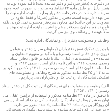
در دفترخانه (دفتر سردفتر و دفتر نماینده ثبت) تأكید نموده بود. به
همین دلیل، بر طبق ماده ۲۴ نظامنامه مزبور، در صورت عدم وجود
نماینده اداره ثبت در دفترخانه، دفتریار وظیفه نماینده اداره ثبت را
نیز عهده دار بوده است. دفتریار مذكور (صرفاً و فقط علاوه بر
معاونت در این حالت) تنها معاون سردفتر محسوب نمی گردید، بلكه
نامبرده هم معاون سردفتر و هم جانشین نماینده اداره ثبت بوده و
مآلاً عهده دار وظائف وی نیز می گردید.
وظایف و مسئولیت دفتریاران و نمایندگان اداره ثبت:
با پذیرش تفكیك نقش دفتریاران (معاونان سران دفاتر و عوامل
درون نهادی دفاتر اسناد رسمی) و با تأكید بر مفهوم «معاون و
نماینده» در قسمت های قبلی، اینك با تكیه بر قانون دفاتر اسناد
رسمی مصوب ۱۳۱۶ و آئین نامه دفاتر اسناد رسمی ۱۳۱۷ و
نظامنامه قانون دفاتر اسناد رسمی مصوب ۱۳۱۶ بالاخص با تأكید بر
ماده ۲۴ و ۲۵ نظامنامه مذكور به شرح وظائف و مسئولیت های
تفكیكی نمایندگان اداره ثبت كل و دفتریاران می پردازیم .
الف) وظیفه و مسئولیت های نمایندگان اداره ثبت كل در دفاتر اسناد
رسمی (۱۳۱۰ ـ ۱۳۵۴)
با تدقیق در ماده ۲۴ نظامنامه مذكور و استفاده از براهین عقلی می
توان به شرح وظایف نمایندگان اداره ثبت كل در دفاتر اسناد رسمی
آن روزگار پی برد. ماده ۲۴ نظامنامه یاد شده مقرر می دارد:
« در صورتی كه دفترخانه نماینده نداشته باشد، نگهداری نسخه ثانی