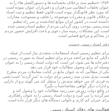
۱۳۵۴ «تنظیم سند برخلاف بخشنامه ها و دستورالعمل ها» را به
عنوان تخلفات انتظامی سردفتران و دفتریاران عنوان نموده است
که مورد نظر قانونگذار نبوده است،قانون فقط تنظیم و ثبت اسناد
برخلاف قانون و مقررات موضوعه را تخلف و مستوجب مجازات
دانسته است.در کشور ایران موانع ایجادشده بر سر راه تنظیم
سندرسمی موجب روی گردانی مردم از تنظیم اسنادرسمی شده
است. این مشکلات زمینه ساز دعوی و باعث افزایش حضور مردم
در محاکم و مراجع قضایی است.
دفتر اسناد رسمی چیست
برای تنظیم رسمی اسناد استعلامات متعددی نیاز است.از جمله
دلایلی که مانع مراجعه مردم برای تنظیم اسناد به صورت رسمی در
دفترخانه ها می شود، این است که دولت اسناد رسمی را به عنوان
وسیله ای برای وصول مطالبات خود قرار می دهد.
یکی از مطالبی که به عنوان مانع در کتابت معاملات مردم مطرح
هست تبدیل شدن سند رسمی برای دولت به “سر گردنه” است؛یعنی
به فردی که می خواهد سندش را منتقل کند می گویند برو از دارایی
و ادارات دیگر گواهی مفاصاحساب بگیر!!
در واقع دولت زورش نمی رسد مطالبات خود را وصول کند و
سرگردنه را می گیرد و دولت اسناد رسمی را به عنوان راهکاری
برای جبران کم کاری و ناتوانی دستگاه های دیگر قرار داده است.
فعالیت های دفاتر اسناد رسمی