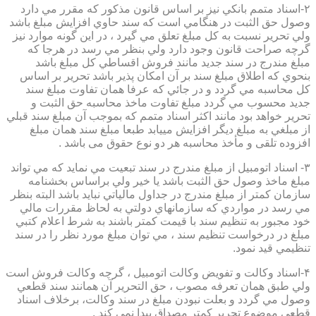
۲-اسناد متمم بانكي نيز بر اساس قانون مذكور كه مقرر مي دارد
وصول حق الثبت در هنگامي است كه سند حاوي افزايش مبلغ باشد
ولي تحرير نسبت به كل مبلغ تعلق مي گيرد ، در اين گونه موارد نيز
گرچه صراحت قانون وجود دارد ولي بنظر مي رسد در هرجا كه
مبلغ مندرج در سند جديد مانند فروش اقساطي كل مبلغ باشد
بنحوي كه اطلاق مبلغ سند بر آن امكان پذير باشد تحرير بر اساس
كل محاسبه مي گردد و در جائي كه عرفا همان تفاوت مبلغ سند
جديد محسوب مي گردد مبلغ تفاوت ماخذ محاسبه حق الثبت و
تحرير خواهد بود مانند اكثر اسناد متمم كه بموجب آن مبلغ سند قبلي
از مبلغي به مبلغ ديگر افزايش مييابد طبعا مبلغ سند همان مبلغ
افزوده تلقی و مأخذ محاسبه هر دو نوع حقوق می باشد .
۳- اسناد اتومبيل از مبلغ مندرج در سند تبعيت مي نمايد كه مي تواند
مبلغ ماخذ وصول حق الثبت باشد يا خير ولي براساس بخشنامه
سازمان كمتر از مبلغ مندرج در جداول مالياتي نبايد باشد البته بنظر
مي رسد در مواردي كه سازمانهاي دولتي به لحاظ مقررات مالي
خود مجبور به تنظيم سند با قيمت كمتر باشند به شرط اعلام كتبي
مبلغ در درخواست تنظيم سند ، مي توان مبلغ مورد نظر را در سند
تنظيمي قيد نمود.
۴-اسناد وكالت و تفويض وكالت اتومبيل ، گرچه وكالت فروش است
ولي طبق همان تعرفه مصوب ، حق التحرير آن همانند سند قطعي
وصول مي گردد و بعلت نبودن مبلغ در سند وكالت، برخلاف اسناد
قطعی موضوع تحریر کمتر مصداق پیدا نمی کند .