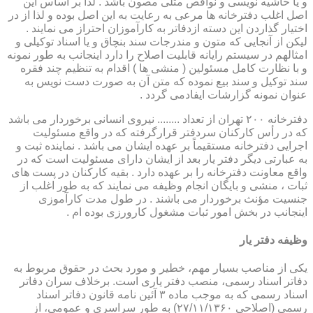
و یا حاشیه نویسی و نواقص مثلی مصون باشد . لذا بر اساس این
اصل اغلب دفترخانه ها مرعی به رعایت به این اصل بوده و لذا از در
اختیار گذاردن این دسته ازدفاتر به کارآموزان احتراز می نمایند .
لیکن از آنجایی که متون و مندرجات سند بنچاق و یا اسناد توکیلی و
امثالهم در سیستم رایانه قابلیت اصلاح را دارد اینجانب به طور نمونه
و با نظارت کامل مسئولین ( منشی ها ) اقدام به تنظیم چند فقره
سند توکیل و سند بیع نموده که متن آن به صورت دست نویس به
عنوان نمونه گزارشات ایفادمی گردد .
دفترخانه ۲۰۰ تهران از تعداد ........ نیروی انسانی برخوردار می باشد
که در رأس کارکنان سردفتر قرارگرفته که در واقع مسئولیت
اجرایی دفترخانه مستقیماً بر عهده ایشان می باشد . نماینده ثبت و
به عبارتی دیگر دفتر یار بعد از ایشان دارای مسئولیت است که در
واقع معاونت دفترخانه را بر عهده دارد . بقیه کارکنان در پست های
ثبات ، منشی و بایگان انجام وظیفه می نمایند که به طور اغلب از
جنسیت مؤنث برخوردار می باشند . در طول مدت کارآموزی
اینجانب در بخش امور ثبات مشغول کارورزی بوده ام .
وظیفه دفتر یار
یكی از مناصب بسیار مهم، خطیر و مورد بحث در حقوق مربوط به
دفاتر اسناد رسمی، منصب دفتر یاری است. برخلاف سران دفاتر
اسناد رسمی كه به موجب ماده ۳ آئین نامه قانون دفاتر اسناد
رسمی (اصلاحی ۲۷/۱۱/۱۳۶۰) به طور سراسری و عمومی، از