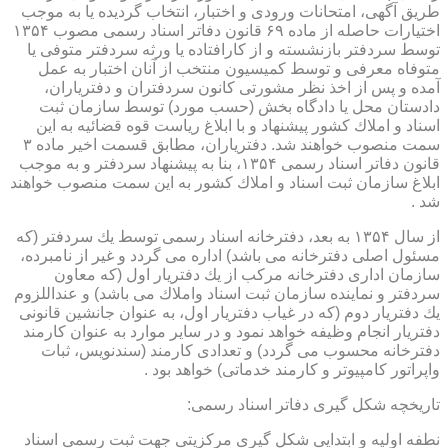
طریق آگهی، امتحانات ورودی و اختبار، انتخاب گردیده یا به موجب
اختیارات حاصله از ماده ۶۹ قانون دفاتر اسناد رسمی مصوب ۱۳۵۴
توسط سردفتر بازنشسته و از كارافتاده یا ورثه سردفتر متوفی یا
متوفاه معرفی و توسط كمیسیون منتخب از آنان اختبار به عمل
آمده و پس از اخذ نظر مشورتی كانون سردفتران و دفتریاران،
دادستان محل یا دادگاه بخش (حسب مورد) توسط سازمان ثبت
اسناد و املاك كشور پیشنهاد و با ابلاغ ریاست قوه قضائیه به این
سمت منصوب خواهند شد. دفتریاران، مطابق قسمت اخیر ماده ۳
قانون دفاتر اسناد رسمی ۱۳۵۴، بنا به پیشنهاد سردفتر و به موجب
ابلاغ سازمان ثبت اسناد و املاك كشور به این سمت منصوب خواهند
شد .
از سال ۱۳۵۴ به بعد، دفترخانه اسناد رسمی توسط یك سردفتر (كه
مسئول اصلی دفترخانه می باشد) اداره می گردد و غیر از نامبرده،
سازمان اداری دفترخانه مركب از یك دفتریار اول (كه معاون
سردفتر و نماینده سازمان ثبت اسناد واملاك می باشد) و عنداللزوم
یك دفتریار دوم (كه در غیاب دفتریار اول، به عنوان جانشین قانونی
دفتریار انجام وظیفه خواهد نمود و در سایر موارد به عنوان كارمند
دفترخانه محسوب می گردد) و تعدادی كارمند (سندنویس، ثبات
واپراتور كامپیوتر و كارمند خدماتی) خواهد بود .
تاریخچه شكل گیری دفاتر اسناد رسمی:
نطفه اولیه و ابتدایی شكل گیری مركزیتی جهت ثبت رسمی اسناد