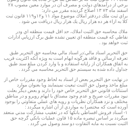
برخي از درآمدهاي دولت و مصرف آن در موارد معين مصوب ۲۸
اسفند ماه ۷۳ ۱۳ اصلاح گرديده مقرر مي دارد:
براي ثبت ملك دردفتر املاك موضوع مواد ۱۱ و۱۲و۱۱۹ قانون ثبت
كلا به ازاء هر ده هزار ريال يك هزار ريال دريافت مي شود .
ملاك محاسبه حق الثبت املاك، حد اقل قيمت منطقه اي ودر
نقاطي كه قيمت منطقه اي تعيين نشده طبق برگ ارزيابي ادارات
ثبت خواهد بود .
حق التحرير اسناد مالي:در اسناد مالي محاسبه حق التحرير طبق
تعرفه ارسالي و فاقد هرگونه ابهام است به ويژه آنكه اكثريت قريب
به اتفاق همكاران از رايانه استفاده و با وارد كردن مبلغ سند طبق
جداول داده شده به سيستم حق التحرير محاسبه مي گردد .
در نهايت حق التحرير بعض از اسناد به لحاظ وجود مقررات خاص از
مبلغ ماخذ وصول حق الثبت تبعيت نمينمايند ويا بعنوان موارد
استنائات قانوني حق التحرير خاص خود را دارند و بعض ديگر بعلت
نبود مقررات صريح و عدم وجود مصداق با ابهام روبرو و در مناطق
مختلف و نزد همكاران نظريات و رويه هاي عملي متفاوتي را بوجود
آورده است كه مختصرا به مواردي از آن اشاره ميگردد :
۱- اسناد فروش اقساطي بانكها كه در تعقيب مشاركت مدني منعقد
ميگردد بر اساس تبصره ماده ۱۵ قاون عمليات بانكي گرچه حق
الثبت نسبت به مابه التفاوت دو سند وصول مي گردد .