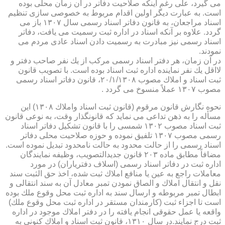
می گیرد، علی رغم اینكه صلاحیت دفاتر در آن زمان محلی بوده
است. به عبارت دیگر اولین اقدام مربوط به خصوصی سازی تنظیم
اسناد مراجعان، به قانون دفاتر اسناد رسمی سال ۱۳۰۷ باز می
گردد. علاوه بر آنكه اسناد در اداره ثبت رسمیت می یافت، دفاتر
اسناد رسمی نیز مبادرت به رسمیت دادن اسناد عادی مردم می
نمودند.
در آن زمان، هر دفتر اسناد رسمی مركب از یك نفر صاحب دفتر و
لااقل یك نفر نماینده اداره ثبت اسناد بوده است. با تصویب قانون
ثبت اسناد و املاك مصوب ۲۰/۱/۱۳۰۸، قانون دفاتر اسناد رسمی
مصوب ۱۳۰۷ عملاً منسوخ می گردد .
نحوه نگارش قانون مرقوم (قانون ثبت اسناد واملاك ۱۳۰۸) این
مسأله را به ذهن تداعی می نماید كه قانونگذار وقت، به نوعی قانون
ثبت اسناد مصوب ۱۳۰۲ شمسی را با قانون تشكیل دفاتر اسناد
رسمی مصوب ۱۳۰۷ تلفیق نموده و حوزه صلاحیت محلی دفاتر
اسناد رسمی را از حالت محدود به حالت نامحدود تبدیل نموده است.
مضافاً مطابق ماده ۲۰۳ قانون جدیدالتصویب، وظیفه نمایندگان
اداره ثبت در دفاتر اسناد رسمی (اسلاف دفتریاران) در مورد
معاملات راجع به عین یا منافع املاك ثبت شده، اخذ حق الثبت سند
نقل و انتقال املاك و الصاق نمودن تمبر معادل آن به سند انتقالی و
ابطال تمبر مربوطه و ارسال سند به اداره ثبت محل وقوع ملك بوده
است تا اجزاء ثبت (كارمندان مستقر در اداره ثبت محل وقوع ملك)
واقعه یا عمل حقوقی انجام یافته را در دفتر املاك موجود در اداره
ثبت درج نمایند.در سال ۱۳۱۰، قانون ثبت اسناد و املاك كنونی به