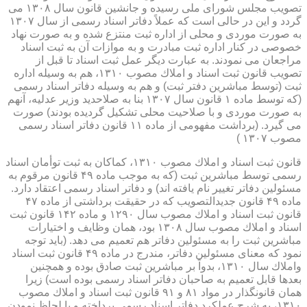
تصویب مجلس شورای ملی رسیده و جانشین قانون سال ۱۳۰۸ می
گردد و این در حالی است كه عملاً دفاتر اسناد رسمی از سال ۱۳۰۷
به صورت موردی و محلی از اداره ثبت منتزع شده و به صورت نهاد
خصوصی در كنار اداره ثبت مبادرت و به موازات آن به ثبت اسناد
مراجعان می نمودند. به عبارت دیگر عمل ثبت اسناد تا قبل از
تصویب قانون ثبت اسناد و املاك مصوب ۱۳۱۰، هم به وسیله اداره
ثبت (توسط مباشرین دفتر ثبت) و هم به وسیله دفاتر اسناد رسمی
(كه توسط ماده ۱ قانون سال ۱۳۰۷ بنا به صلاحدید وزیر عدلیه، آنهم
به صورت موردی و با صلاحیت محلی تشكیل گردیده بودند) صورت
می گیرد. (برداشت مفهومی از ماده ۱۱ قانون دفاتر اسناد رسمی
مصوب ۱۳۰۷ )
قانون ثبت اسناد و املاك مصوب ۱۳۱۰، كماكان به ثبت توأمان اسناد
رسمی توسط مباشرین ثبت (كه به موجب ماده ۴۹ قانون مرقوم به
مسئولین دفاتر تغییر نام یافته اند) و دفاتر اسناد رسمی اعتقاد دارد.
ماده ۴۹ قانون جدیدالتصویب كه در حقیقت برداشتی از ماده ۴۷
قانون ثبت اسناد و املاك مصوب سال ۱۲۹۰ و ماده ۱۴۲ قانون ثبت
اسناد و املاك مصوب سال ۱۳۰۸ بود، همان وظایف و اختیارات
مباشرین ثبت را به مسئولین دفاتر هم تعمیم می دهد. (باید توجه
نمود كه معنای مسئولین دفاتر، مندرج در ماده ۴۹ قانون ثبت اسناد
واملاك سال ۱۳۱۰، بدواً بر مباشرین ثبت صادق بوده و همچنین
بعدها قابل تعمیم به صاحبان دفاتر اسناد رسمی بوده است) زیرا
همان قانونگذار در مواد ۸۱ و ۹۱ قانون ثبت اسناد و املاك مصوب
۱۳۱۰، به شرح عملكرد دفاتر اسناد رسمی پرداخته و با لحاظ نمودن