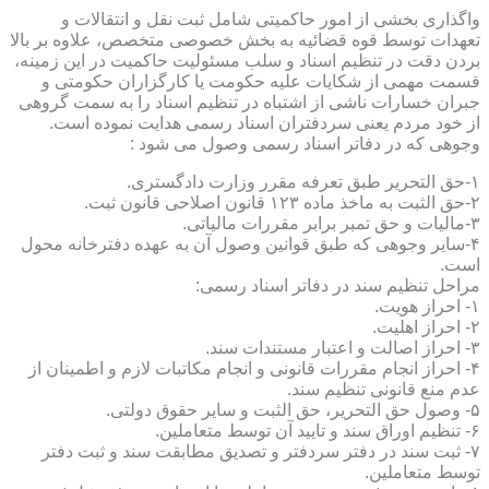
واگذاری بخشی از امور حاکمیتی شامل ثبت نقل و انتقالات و
تعهدات توسط قوه قضائیه به بخش خصوصی متخصص، علاوه بر بالا
بردن دقت در تنظیم اسناد و سلب مسئولیت حاکمیت در این زمینه،
قسمت مهمی از شکایات علیه حکومت یا کارگزاران حکومتی و
جبران خسارات ناشی از اشتباه در تنظیم اسناد را به سمت گروهی
از خود مردم یعنی سردفتران اسناد رسمی هدایت نموده است.
وجوهی که در دفاتر اسناد رسمی وصول می شود :
۱-حق التحریر طبق تعرفه مقرر وزارت دادگستری.
۲-حق الثبت به ماخذ ماده ۱۲۳ قانون اصلاحی قانون ثبت.
۳-مالیات و حق تمبر برابر مقررات مالیاتی.
۴-سایر وجوهی که طبق قوانین وصول آن به عهده دفترخانه محول
است.
مراحل تنظیم سند در دفاتر اسناد رسمی:
۱- احراز هویت.
۲- احراز اهلیت.
۳- احراز اصالت و اعتبار مستندات سند.
۴- احراز انجام مقررات قانونی و انجام مکاتبات لازم و اطمینان از
عدم منع قانونی تنظیم سند.
۵- وصول حق التحریر، حق الثبت و سایر حقوق دولتی.
۶- تنظیم اوراق سند و تایید آن توسط متعاملین.
۷- ثبت سند در دفتر سردفتر و تصدیق مطابقت سند و ثبت دفتر
توسط متعاملین.