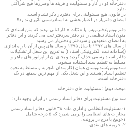
دفترخانه )و در کار و مسئولیت و هزینه ها وضررها هیچ شراکتی
ندارد.
در قانون، هیچ مسئولیتی برای دفتریار ذکر نشده است.
امضای دفتریار در اعتباربخشی به اسنادرسمی تأثیری ندارد!!
دفترنویس:دفترنویس یا « ثبّات » کارکنانی بودند که متن اسنادی که
متون اسناد تنظیمی را در دفتر سردفتر ثبت می کردند و این دفاتر
به امضای متعهدین و سردفتر و دفتریار می رسید.
از سال های ۱۳۹۲ تا سال ۱۳۹۵ و سال های پس از آن با راه اندازی
((سامانه ثبت الکترونیکی اسناد )) به تدریج این شغل از تشکیلات
دفاتر اسناد رسمی حذف گردید و بجای آن از اپراتور های ماهر و
مسلط به تنظیم سند استفاده میشود.
سندنویس:سندنویسان همان (کارمندان باتجربه و مسلط به نحوه
تنظیم اسناد )هستند و این شغل یکی از مهم ترین سمتها در یک
دفترخانه است.
مبحث دوم) : مسئولیت های دفترخانه
سه نوع مسئولیت برای دفاتر اسناد رسمی در ایران وجود دارد:
۱-مسئولیت انتظامی و اداری ماده ۳۸ قانون دفاتر اسناد رسمی
مجازات های انتظامی را برمی شمرد که ۵ درجه شامل :
۱-توبیخ با درج در پرونده،
۲- جریمه های نقدی،