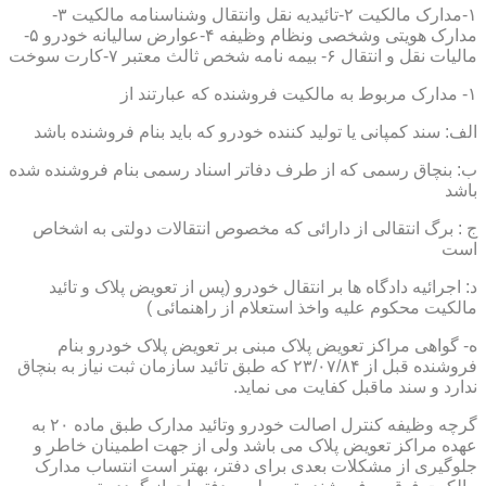
۱-مدارک مالکیت ۲-تائیدیه نقل وانتقال وشناسنامه مالکیت ۳-
مدارک هویتی وشخصی ونظام وظیفه ۴-عوارض سالیانه خودرو ۵-
مالیات نقل و انتقال ۶- بیمه نامه شخص ثالث معتبر ۷-کارت سوخت
۱- مدارک مربوط به مالکیت فروشنده که عبارتند از
الف: سند کمپانی یا تولید کننده خودرو که باید بنام فروشنده باشد
ب: بنچاق رسمی که از طرف دفاتر اسناد رسمی بنام فروشنده شده
باشد
ج : برگ انتقالی از دارائی که مخصوص انتقالات دولتی به اشخاص
است
د: اجرائیه دادگاه ها بر انتقال خودرو (پس از تعویض پلاک و تائید
مالکیت محکوم علیه واخذ استعلام از راهنمائی )
ه- گواهی مراکز تعویض پلاک مبنی بر تعویض پلاک خودرو بنام
فروشنده قبل از ۲۳/۰۷/۸۴ که طبق تائید سازمان ثبت نیاز به بنچاق
ندارد و سند ماقبل کفایت می نماید.
گرچه وظیفه کنترل اصالت خودرو وتائید مدارک طبق ماده ۲۰ به
عهده مراکز تعویض پلاک می باشد ولی از جهت اطمینان خاطر و
جلوگیری از مشکلات بعدی برای دفتر، بهتر است انتساب مدارک