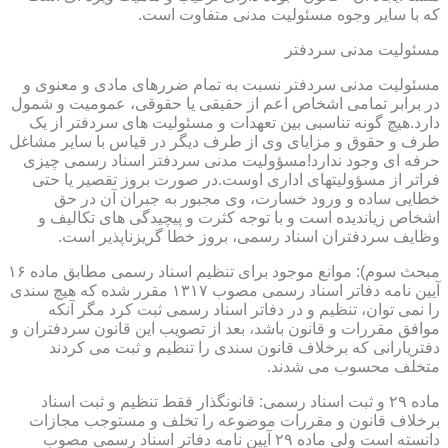
که با سایر وجوه مسئولیت مدنی متفاوت است.
مسئولیت مدنی سردفتر
مسئولیت مدنی سردفتر نسبت به تمام ضررهای مادی و معنوی و
در برابر تمامی اشخاص اعم از حقیقی یا حقوقی، عمومیت و شمول
دارد.هیچ گونه تناسبی بین تعهدات و مسئولیت های سردفتر از یک
طرف و حقوق و مزایای وی از طرف دیگر در قیاس با سایر مشاغل
حرفه ای وجود ندارد!مسؤولیت مدنی سردفتر اسناد رسمی چیزی
فراتر از مسؤولیتهای اداری اوست.در صورت بروز تقصیر یا حتی
خطایی ساده و ورود خسارت، وی مجبور به جبران آن در حق
اشخاص زیاندیده است و با توجه کثرت و پیچیدگی های تکالیف و
وظایف سردفتران اسناد رسمی، بروز خطا گریزناپذیر است.
مبحث سوم): موانع موجود برای تنظیم اسناد رسمی مطابق ماده ۱۶
آیین نامه دفاتر اسناد رسمی مصوب ۱۳۱۷ مقرر شده که هیچ سندی
را نمی توان، تنظیم و در دفاتر اسناد رسمی ثبت کرد مگر آنکه
موافق مقررات و قانون باشد، بعد از تصویب این قانون سردفتران و
دفتریارانی که برخلاف قانون سندی را تنظیم و ثبت می کردند
متخلف محسوب می شدند.
ماده ۲۹ و ثبت اسناد رسمی: قانونگذار فقط تنظیم و ثبت اسناد
برخلاف قانون و مقررات موضوعه را تخلف و مستوجب مجازات
دانسته است ولی ماده ۲۹ آیین نامه دفاتر اسناد رسمی مصوب