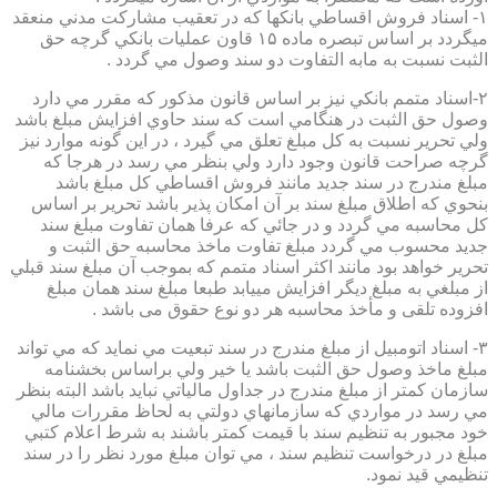
۱- اسناد فروش اقساطي بانكها كه در تعقيب مشاركت مدني منعقد
ميگردد بر اساس تبصره ماده ۱۵ قاون عمليات بانكي گرچه حق
الثبت نسبت به مابه التفاوت دو سند وصول مي گردد .
۲-اسناد متمم بانكي نيز بر اساس قانون مذكور كه مقرر مي دارد
وصول حق الثبت در هنگامي است كه سند حاوي افزايش مبلغ باشد
ولي تحرير نسبت به كل مبلغ تعلق مي گيرد ، در اين گونه موارد نيز
گرچه صراحت قانون وجود دارد ولي بنظر مي رسد در هرجا كه
مبلغ مندرج در سند جديد مانند فروش اقساطي كل مبلغ باشد
بنحوي كه اطلاق مبلغ سند بر آن امكان پذير باشد تحرير بر اساس
كل محاسبه مي گردد و در جائي كه عرفا همان تفاوت مبلغ سند
جديد محسوب مي گردد مبلغ تفاوت ماخذ محاسبه حق الثبت و
تحرير خواهد بود مانند اكثر اسناد متمم كه بموجب آن مبلغ سند قبلي
از مبلغي به مبلغ ديگر افزايش مييابد طبعا مبلغ سند همان مبلغ
افزوده تلقی و مأخذ محاسبه هر دو نوع حقوق می باشد .
۳- اسناد اتومبيل از مبلغ مندرج در سند تبعيت مي نمايد كه مي تواند
مبلغ ماخذ وصول حق الثبت باشد يا خير ولي براساس بخشنامه
سازمان كمتر از مبلغ مندرج در جداول مالياتي نبايد باشد البته بنظر
مي رسد در مواردي كه سازمانهاي دولتي به لحاظ مقررات مالي
خود مجبور به تنظيم سند با قيمت كمتر باشند به شرط اعلام كتبي
مبلغ در درخواست تنظيم سند ، مي توان مبلغ مورد نظر را در سند
تنظيمي قيد نمود.