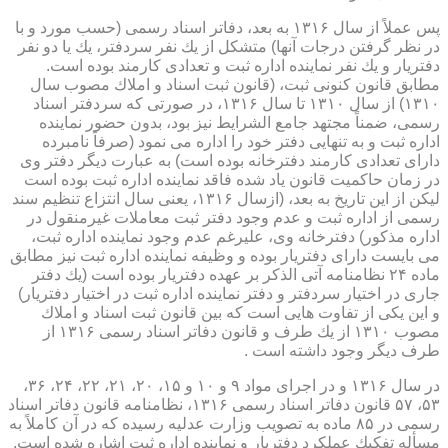
پس عملاً از سال ۱۳۱۶ به بعد، دفاتر اسناد رسمی (حسب مورد و با
در نظر گرفتن درجات آنها) متشكل از یك نفر سردفتر، یك یا دو نفر
دفتریار و یك نفر نماینده اداره ثبت و تعدادی كارمند بوده است.
مطابق قانون كنونی ثبت، (قانون ثبت اسناد و املاك مصوب سال
۱۳۱۰) از سال ۱۳۱۰ تا سال ۱۳۱۶، در صورتی كه سردفتر اسناد
رسمی، ضمناً مجتهد جامع الشرایط نیز بود، بدون حضور نماینده
اداره ثبت و به تنهایی دفتر خود را اداره می نمود (صرفاً نامبرده
دارای تعدادی كارمند دفترخانه بوده است) به عبارت دیگر دفتر وی
در زمان حاكمیت قانون یاد شده فاقد نماینده اداره ثبت بوده است
لیكن از این تاریخ به بعد، (ازسال ۱۳۱۶، یعنی سال انتزاع تنظیم سند
رسمی از اداره ثبت و عدم وجود دفتر ثبت معاملات غیرمنقول در
اداره مذكور) دفترخانه وی، علیرغم عدم وجود نماینده اداره ثبت،
می بایست دارای دفتریار بوده و وظیفه نماینده اداره ثبت نیز مطابق
ماده ۲۴ نظامنامه آتی الذكر بر عهده دفتریار بوده است (یك دفتر
جاری در اختیار سردفتر و دفتر نماینده اداره ثبت در اختیار دفتریار)
و این یكی از تفاوت هایی است كه بین قانون ثبت اسناد و املاك
مصوب ۱۳۱۰ از یك طرف و قانون دفاتر اسناد رسمی ۱۳۱۶ از
طرف دیگر وجود داشته است .
در سال ۱۳۱۶ و در اجرای مواد ۹ و ۱۰ و ۱۵، ۲۰، ۲۱، ۲۲، ۲۴، ۳۶،
۵۳، ۵۷ قانون دفاتر اسناد رسمی ۱۳۱۶، نظامنامه قانون دفاتر اسناد
رسمی در ۸۵ ماده به تصویب وزارت عدلیه رسیده كه در آن كاملاً به
مسأله تفكیك عملكرد دفتریار و نماینده اداره ثبت اشاره شده است.