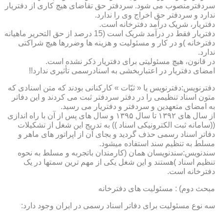
سردفترمنصوب می شود. سردفتر حق تقاضای هیچ کاری از دفتریار
ندارد و سردفتر حق اخراج وی را ندارد.
دفتریار، شریک درآمد دفترخانه است.
دفتریار فقط در درآمد شریک است (15 درصد از حق التحریر ماهیانه
دفترخانه )و در کار و مسئولیت و هزینه ها وضررها هیچ شراکتی
ندارد.
در قانون، هیچ مسئولیتی برای دفتریار ذکر نشده است.
امضای دفتریار در اعتباربخشی به اسنادرسمی تأثیری ندارد!!
دفترنویس:دفترنویس یا « ثبّات » کارکنانی بودند که متن اسنادی که
متون اسناد تنظیمی را در دفتر سردفتر ثبت می کردند و این دفاتر
به امضای متعهدین و سردفتر و دفتریار می رسید.
از سال های ۱۳۹۲ تا سال ۱۳۹۵ و سال های پس از آن با راه اندازی
((سامانه ثبت الکترونیکی اسناد )) به تدریج این شغل از تشکیلات
دفاتر اسناد رسمی حذف گردید و بجای آن از اپراتور های ماهر و
مسلط به تنظیم سند استفاده میشود.
سندنویس:سندنویسان همان (کارمندان باتجربه و مسلط به نحوه
تنظیم اسناد )هستند و این شغل یکی از مهم ترین سمتها در یک
دفترخانه است.
مبحث دوم) : مسئولیت های دفترخانه
سه نوع مسئولیت برای دفاتر اسناد رسمی در ایران وجود دارد: