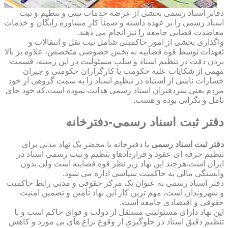
دفاتر اسناد رسمی بخشی از عرضه خدمات ثبتی و تنظیم و ثبت
اسناد رسمی را بر عهده داشته و ضمناً کار مشاوره رایگان و خدمات
معاضدت قضایی جامعه را نیز انجام می دهند.
واگذاری بخشی از امور حاکمیتی شامل ثبت نقل و انتقالات و
تعهدات توسط قوه قضاییه به بخش خصوصی متخصص، علاوه بر بالا
بردن دقت در تنظیم اسناد و سلب مسئولیت در این زمینه، قسمت
مهمی از شکایات علیه حکومت یا کارگزاران حکومتی و جبران
خسارات ناشی از اشتباه در تنظیم اسناد را به سمت گروهی از خود
مردم یعنی سردفتران اسناد رسمی هدایت نموده است،که خود جای
تامل و نگرانی بوده و هست.
دفتر ثبت اسناد رسمی-دفترخانه
دفتر ثبت اسناد رسمی
یا دفترخانه یا محضر یک نهاد مدنی برای
تنظیم حرفه ای عقود و قراردادهاو تنظیم و ثبت رسمی اسناد در
ایران است.هرچند این نهاد زیر نظر قوه قضاییه است ولی بدون
وابستگی مالی به حاکمیت سیاسی اداره می شود.
دفتر اسناد رسمی به عنوان یک مرکز حقوقی و مدنی رابط حاکمیت
و شهروندان است، مهم ترین کار این نهاد تأمین و تضمین امنیت
حقوقی و اقتصادی جامعه است.
این نهاد دارای مسئولیتی مستقل از دولت و قوای حاکم است و با
تنظیم دقیق اسناد در جلوگیری از وقوع نزاع های بی مورد و کاهش