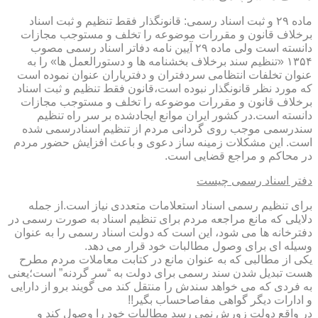
ماده ۲۹ و ثبت اسناد رسمی: قانونگذار فقط تنظیم و ثبت اسناد
برخلاف قانون و مقررات موضوعه را تخلف و مستوجب مجازات
دانسته است ولی ماده ۲۹ آیین نامه دفاتر اسناد رسمی مصوب
۱۳۵۴ «تنظیم سند برخلاف بخشنامه ها و دستورالعمل ها» را به
عنوان تخلفات انتظامی سردفتران و دفتریاران عنوان نموده است
که مورد نظر قانونگذار نبوده است،قانون فقط تنظیم و ثبت اسناد
برخلاف قانون و مقررات موضوعه را تخلف و مستوجب مجازات
دانسته است.در کشور ایران موانع ایجادشده بر سر راه تنظیم
سندرسمی موجب روی گردانی مردم از تنظیم اسنادرسمی شده
است. این مشکلات زمینه ساز دعوی و باعث افزایش حضور مردم
در محاکم و مراجع قضایی است.
دفتر اسناد رسمی چیست
برای تنظیم رسمی اسناد استعلامات متعددی نیاز است.از جمله
دلایلی که مانع مراجعه مردم برای تنظیم اسناد به صورت رسمی در
دفترخانه ها می شود، این است که دولت اسناد رسمی را به عنوان
وسیله ای برای وصول مطالبات خود قرار می دهد.
یکی از مطالبی که به عنوان مانع در کتابت معاملات مردم مطرح
هست تبدیل شدن سند رسمی برای دولت به “سر گردنه” است؛یعنی
به فردی که می خواهد سندش را منتقل کند می گویند برو از دارایی
و ادارات دیگر گواهی مفاصاحساب بگیر!!
در واقع دولت زورش نمی رسد مطالبات خود را وصول کند و