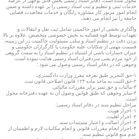
محول شده است. دفاتر اسناد رسمی بخش قابل توجهی از عرضه
خدمات ثبتی و تنظیم و ثبت اسناد رسمی را بر عهده داشته و ضمن
انجام امور مزبور کار مشاوره رایگان و خدمات معاضدت قضایی
جامعه را نیز انجام می دهند،
واگذاری بخشی از امور حاکمیتی شامل ثبت نقل و انتقالات و
تعهدات توسط قوه قضائیه به بخش خصوصی متخصص، علاوه بر بالا
بردن دقت در تنظیم اسناد و سلب مسئولیت حاکمیت در این زمینه،
قسمت مهمی از شکایات علیه حکومت یا کارگزاران حکومتی و
جبران خسارات ناشی از اشتباه در تنظیم اسناد را به سمت گروهی
از خود مردم یعنی سردفتران اسناد رسمی هدایت نموده است.
وجوهی که در دفاتر اسناد رسمی وصول می شود :
۱-حق التحریر طبق تعرفه مقرر وزارت دادگستری.
۲-حق الثبت به ماخذ ماده ۱۲۳ قانون اصلاحی قانون ثبت.
۳-مالیات و حق تمبر برابر مقررات مالیاتی.
۴-سایر وجوهی که طبق قوانین وصول آن به عهده دفترخانه محول
است.
مراحل تنظیم سند در دفاتر اسناد رسمی:
۱- احراز هویت.
۲- احراز اهلیت.
۳- احراز اصالت و اعتبار مستندات سند.
۴- احراز انجام مقررات قانونی و انجام مکاتبات لازم و اطمینان از
عدم منع قانونی تنظیم سند.