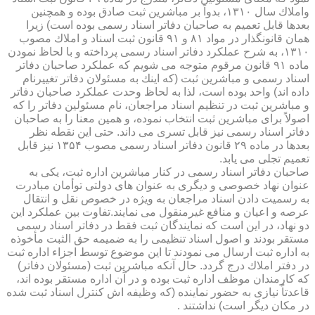
واملاك سال ۱۳۱۰، بدواً بر مباشرین ثبت صادق بوده و همچنین
بعدها قابل تعمیم به صاحبان دفاتر اسناد رسمی بوده است) زیرا
همان قانونگذار در مواد ۸۱ و ۹۱ قانون ثبت اسناد و املاك مصوب
۱۳۱۰، به شرح عملكرد دفاتر اسناد رسمی پرداخته و با لحاظ نمودن
ماده ۹۱ قانون مرقوم متوجه می شویم كه عملكرد صاحبان دفاتر
اسناد رسمی و مباشرین ثبت (كه اینك به مسئولان دفاتر تغییرنام
داده اند) واحد بوده است، لذا به لحاظ وحدت عملكرد صاحبان دفاتر
و مباشرین ثبت در تنظیم اسناد مراجعان، نام مسئولین دفاتر را كه
اصولاً برای مباشرین ثبت انتخاب نموده، و همین معنا را به صاحبان
دفاتر اسناد رسمی نیز قابل تسری می داند. حتی این نقطه نظر
بعدها در ماده ۲۹ قانون دفاتر اسناد رسمی مصوب ۱۳۵۴ نیز قابل
تعمیم تجلی می یابد.
صاحبان دفاتر اسناد رسمی در كنار مباشرین اداره ثبت، یكی به
عنوان نهاد خصوصی و دیگری به عنوان های دولتی توأمان مبادرت
به رسمیت دادن اسناد مراجعان به ویژه در خصوص نقل و انتقال
عرصه و اعیان و منافع غیرمنقول می نمایند.تفاوت بین عملكرد این
دو نهاد، در این است كه نمایندگان ثبت فقط در دفاتر اسناد رسمی
مستقر بودند و اصول اسناد تنظیمی را به ضمیمه حق الثبت مأخوذه
به اداره ثبت ارسال می نمودند تا این موضوع توسط اجزاء اداره ثبت
در دفتر املاك درج گردد. حال آنكه مباشرین ثبت (مسئولان دفاتر)
كه كارمندان موظف اداره ثبت بوده و در آن اداره مستقر بوده اند،
قاعدتاً نیازی به حضور نماینده (كه وظیفه اش كنترل اسناد ثبت شده
در مكان دیگر است) نداشتند .