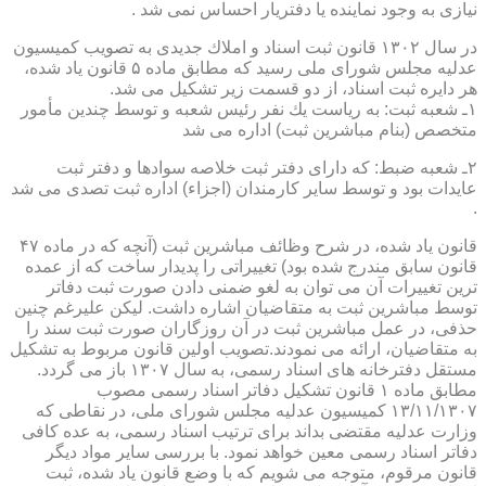
نیازی به وجود نماینده یا دفتریار احساس نمی شد .
در سال ۱۳۰۲ قانون ثبت اسناد و املاك جدیدی به تصویب كمیسیون
عدلیه مجلس شورای ملی رسید كه مطابق ماده ۵ قانون یاد شده،
هر دایره ثبت اسناد، از دو قسمت زیر تشكیل می شد.
۱ـ شعبه ثبت: به ریاست یك نفر رئیس شعبه و توسط چندین مأمور
متخصص (بنام مباشرین ثبت) اداره می شد
۲ـ شعبه ضبط: كه دارای دفتر ثبت خلاصه سوادها و دفتر ثبت
عایدات بود و توسط سایر كارمندان (اجزاء) اداره ثبت تصدی می شد
.
قانون یاد شده، در شرح وظائف مباشرین ثبت (آنچه كه در ماده ۴۷
قانون سابق مندرج شده بود) تغییراتی را پدیدار ساخت كه از عمده
ترین تغییرات آن می توان به لغو ضمنی دادن صورت ثبت دفاتر
توسط مباشرین ثبت به متقاضیان اشاره داشت. لیكن علیرغم چنین
حذفی، در عمل مباشرین ثبت در آن روزگاران صورت ثبت سند را
به متقاضیان، ارائه می نمودند.تصویب اولین قانون مربوط به تشكیل
مستقل دفترخانه های اسناد رسمی، به سال ۱۳۰۷ باز می گردد.
مطابق ماده ۱ قانون تشكیل دفاتر اسناد رسمی مصوب
۱۳/۱۱/۱۳۰۷ كمیسیون عدلیه مجلس شورای ملی، در نقاطی كه
وزارت عدلیه مقتضی بداند برای ترتیب اسناد رسمی، به عده كافی
دفاتر اسناد رسمی معین خواهد نمود. با بررسی سایر مواد دیگر
قانون مرقوم، متوجه می شویم كه با وضع قانون یاد شده، ثبت