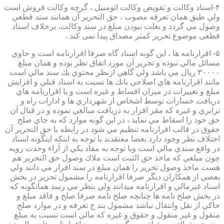
۴-اسناد وكالت و تفويض وكالت اتومبيل ، گرچه وكالت فروش است
ولي طبق همان تعرفه مصوب ، حق التحرير آن همانند سند قطعي
وصول مي گردد و بعلت نبودن مبلغ در سند وكالت، برخلاف اسناد
قطعی موضوع تحریر کمتر مصداق پیدا نمی کند .
۵- اقرارنامه ها ، اين گونه اسناد گاه صرفا اقرارنامه است و حاوي
مسائل مالي نبوده و تحرير آن مورد اتفاق نظر بوده و همان مبلغ
۳۰۰۰۰ ريال مي باشد ولي گاهي ازنظر محتوي يك سند مالي است
مانند اقرارنامه هاي اصلاحي بانك ها نسبت به اسناد قبلي و افزايش
مبلغ و تغييرات در ميزان اقساط و غيره است و يا اقرارنامه هاي
دريافت خسارات توسط اشخاص از شهرداري ها و ادارات راه و
ترابري و غيره كه مقر اقرار به دريافت مبالغي نموده و در قبال آن
حق خود را اسقاط مي نمايد ، در اين گونه موارد كه به جاي صلح
حقوق در قالب اقرارنامه تنظيم مي شود در رابطه با حق التحرير آن
اختلاف نظر وجود دارد بعضا معتقدند با توجه به اينكه اينگونه اسناد
در واقع سندي مالي است وبا توجه به مفاد يكي از آراء وحدت رويه
چون مبلغي كه ماخذ حق الثبت است ملاك وصول حق التحرير هم
هست ماخذ وصول تحرير را همان مبلغ در سند اقرار مي دانند ولي
بعضي از همكاران ديگر صرفا اقرارنامه را مشمول تحرير در بخش
اسناد غيرمالي و اقرارنامه ميدانند ولي بنظر مي رسد همانگونه كه
در بخش صلح نامه ها چنانچه صلح نامه صرفا صلح و فاقد مبلغ و
حاكي از نقل وانتقال نباشد مشمول بند ج تعرفه و در موارد صلح
منقول و غير منقول و حقوق و غيره كه مالي است نسبت به مبلغ