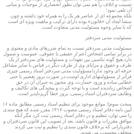
تسبیب و اتلاف را هم نمی توان بطور انحصاری از موجبات و مبانی
آن تلقی نمود؛
بلکه مجموعه ای از عناصر هر یک را به همراه خود داشته و چون
منشأ ایجاد آن «قانون» بوده دارای ترکیب و ماهیت ویژه ای است
که با سایر وجوه مسئولیت مدنی متفاوت است.
مسئولیت مدنی سردفتر
مسئولیت مدنی سردفتر نسبت به تمام ضررهای مادی و معنوی و
در برابر تمامی اشخاص اعم از حقیقی یا حقوقی، عمومیت و شمول
دارد.هیچ گونه تناسبی بین تعهدات و مسئولیت های سردفتر از یک
طرف و حقوق و مزایای وی از طرف دیگر در قیاس با سایر مشاغل
حرفه ای وجود ندارد!مسؤولیت مدنی سردفتر اسناد رسمی چیزی
فراتر از مسؤولیتهای اداری اوست.در صورت بروز تقصیر یا حتی
خطایی ساده و ورود خسارت، وی مجبور به جبران آن در حق
اشخاص زیاندیده است و با توجه کثرت و پیچیدگی های تکالیف و
وظایف سردفتران اسناد رسمی، بروز خطا گریزناپذیر است.
مبحث سوم): موانع موجود برای تنظیم اسناد رسمی مطابق ماده ۱۶
آیین نامه دفاتر اسناد رسمی مصوب ۱۳۱۷ مقرر شده که هیچ سندی
را نمی توان، تنظیم و در دفاتر اسناد رسمی ثبت کرد مگر آنکه
موافق مقررات و قانون باشد، بعد از تصویب این قانون سردفتران و
دفتریارانی که برخلاف قانون سندی را تنظیم و ثبت می کردند
متخلف محسوب می شدند.