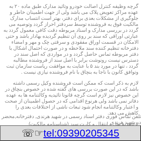
گرچه وظیفه کنترل اصالت خودرو وتائید مدارک طبق ماده ۲۰ به
عهده مراکز تعویض پلاک می باشد ولی از جهت اطمینان خاطر و
جلوگیری از مشکلات بعدی برای دفتر، بهتر است انتساب مدارک
مالکیت فوق به فروشنده توسط سردفتر احراز گردد وتوصیه می
گردد در بررسی مدارک و اسناد مربوطه دقت کافی معمول گردد به
عبارتی اوراقی که سند بر روی آن تنظیم گردیده بهادار باشد و حتی
الامکان در قسمت اوراق مفقودی و سرقتی چک و مهر و امضاء
دفترخانه تنظیم کننده سند ملاحظه و در صورت احتمال اشکال با
دفتر مربوطه تماس حاصل گردد و در مواردی که اصل سند در
دسترس نیست رونوشت برابر با اصل سند از فروشنده مطالبه
گردد ، تنها در مورد بند ۵ با عنایت به موافقت ریاست سازمان ثبت
وتوافق کانون با ناجا به بنچاق با نام فروشنده نیازی نیست .
لازم به ذکر است که ممکن است فروشنده وکیل رسمی داشته
باشد که در این صورت بررسی های گفته شده در خصوص بنچاق در
این خصوص نیز لازم است گرچه قانونا تائیدیه وکالتنامه ها به عهده
دفاتر نمی باشد ولی هرنوع اقدامی که در حصول اطمینان از صحت
و اعتبار وکالتنامه انجام شود تبعات ناشی از اختلافات بعدی را
کاهش می دهد.
تلفن تماس فوری
دفتر اسناد رسمی در شهید هرندی, دفترخانه,محضر
در شهید هرندی
۲-تائیدیه نقل و انتقال و کارت سبز (شناسنامه مالکیت)
☞☏
tel:09390205345
برگ تائیدیه نقل و انتقال صادره از مراکز تعویض پلاک حاوی
مشخصات کامل خودرو اعم از نوع ، سیستم ، مدل ، رنگ ، شماره