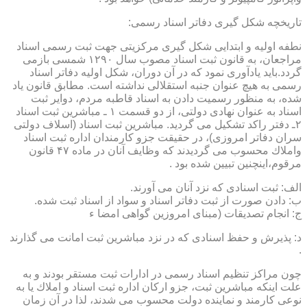
تاریخچه شكل گیری دفاتر اسناد رسمی:
نطفه اولیه و ابتدایی شكل گیری مركزیتی جهت ثبت رسمی اسناد
مراجعان، به قانون ثبت اسناد مصوب سال ۱۲۹۰ شمسی بازمی
گردد.باید یادآوری نمود كه در آن دوران، شكل اولیه دفاتر اسناد
رسمی به هیچ عنوان جنبه استقلالی نداشته است. مطابق قانون یاد
شده، به منظور رسمیت دادن به اسناد قاطبه مردم، دوایر ثبت
اسناد به عنوان نهادی دولتی، از دو قسمت ۱ ـ مباشرین ثبت اسناد
۲ـ دفتر راكد تشكیل می گردید. مباشرین ثبت اسناد (اسلاف دولتی
سران دفاتر امروزی)، در حقیقت جزو كارمندان اداره ثبت اسناد
واملاك محسوب می گردیدند كه وظایف آنان در ماده ۴۷ قانون
مرقوم،اینچنین تبیین شده بود .
الف: ثبت اسنادی كه نزد آنان می آورند.
ب: دادن صورت از ثبت دفاتر اسناد و سواد از اسناد ثبت شده.
ج: انجام تصدیقات (مبنای امروزین گواهی امضا ء
د: پذیرش و حفظ اسنادی كه در نزد مباشرین ثبت امانت می گذارند
.
چون مراكز تنظیم اسناد رسمی در ادارات ثبت مستقر بودند و به
علت اینكه مباشرین ثبت، جزو اركان اداره ثبت اسناد و املاك یا به
نوعی كارمند و نماینده دولت محسوب می شدند، لذا در آن زمان