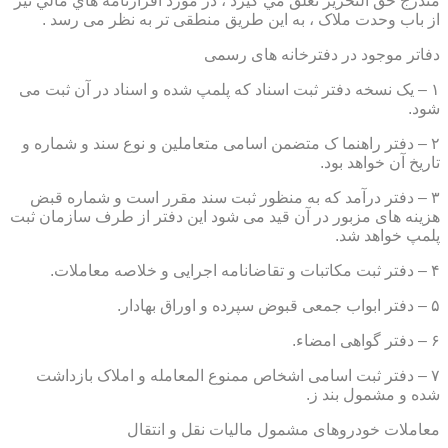
مندرج حق التحرير تعلق مي گيرد ، در مورد اقرارنامه هاي مالي نيز
از باب وحدت ملاک ، به این طریق منطقی تر به نظر می رسد .
دفاتر موجود در دفترخانه های رسمی
۱ – یک نسخه دفتر ثبت اسناد که پلمپ شده و اسناد در آن ثبت می
شود.
۲ – دفتر راهنما ک متضمن اسامی متعاملین و نوع سند و شماره و
تاریخ آن خواهد بود.
۳ – دفتر درآمد که به منظور ثبت سند مقرر است و شماره قبض
هزینه های مزبور در آن قید می شود این دفتر از طرف سازمان ثبت
پلمپ خواهد شد.
۴ – دفتر ثبت مکاتبات و تقاضانامه اجرایی و خلاصه معاملات.
۵ – دفتر ابواب جمعی قبوض سپرده و اوراق بهادار.
۶ – دفتر گواهی امضاء.
۷ – دفتر ثبت اسامی اشخاص ممنوع المعامله و املاک بازداشت
شده و مشمول بند ز.
معاملات خودروهای مشمول مالیات نقل و انتقال