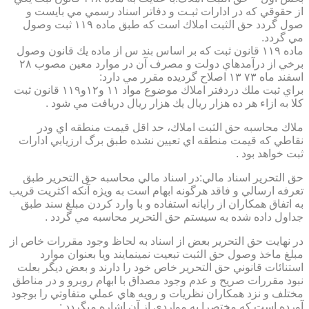
از حقوقي كه در ادارات ثبـت و دفاتر اسناد رسمي مي بايست و
صول گردد حق الثبت املاك است كه طبق ماده ۱۱۹ ثبت وصول
مي گردد.
ماده ۱۱۹ قانون ثبت كه بر اساس بند س از ماده يك قانون وصول
برخي از درآمدهاي دولت و مصرف آن در موارد معين مصوب ۲۸
اسفند ماه ۷۳ ۱۳ اصلاح گرديده مقرر مي دارد:
براي ثبت ملك دردفتر املاك موضوع مواد ۱۱ و۱۲و۱۱۹ قانون ثبت
كلا به ازاء هر ده هزار ريال يك هزار ريال دريافت مي شود .
ملاك محاسبه حق الثبت املاك، حد اقل قيمت منطقه اي ودر
نقاطي كه قيمت منطقه اي تعيين نشده طبق برگ ارزيابي ادارات
ثبت خواهد بود .
حق التحرير اسناد مالي:در اسناد مالي محاسبه حق التحرير طبق
تعرفه ارسالي و فاقد هرگونه ابهام است به ويژه آنكه اكثريت قريب
به اتفاق همكاران از رايانه استفاده و با وارد كردن مبلغ سند طبق
جداول داده شده به سيستم حق التحرير محاسبه مي گردد .
در نهايت حق التحرير بعض از اسناد به لحاظ وجود مقررات خاص از
مبلغ ماخذ وصول حق الثبت تبعيت نمينمايند ويا بعنوان موارد
استنائات قانوني حق التحرير خاص خود را دارند و بعض ديگر بعلت
نبود مقررات صريح و عدم وجود مصداق با ابهام روبرو و در مناطق
مختلف و نزد همكاران نظريات و رويه هاي عملي متفاوتي را بوجود
آورده است كه مختصرا به مواردي از آن اشاره ميگردد :