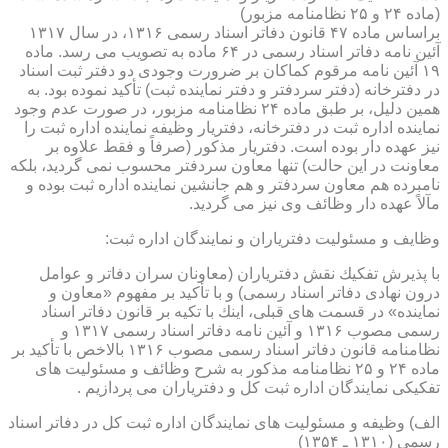
(ماده ۲۴ و ۲۵ نظامنامه مزبور)
براساس ماده ۴۷ قانون دفاتر اسناد رسمی ۱۳۱۶، در سال ۱۳۱۷
آئین نامه دفاتر اسناد رسمی در ۶۴ ماده به تصویب می رسد. ماده
۱۹ آئین نامه مرقوم كماكان بر ضرورت وجودی دو دفتر ثبت اسناد
در دفترخانه (دفتر سردفتر و دفتر نماینده ثبت) تأكید نموده بود. به
همین دلیل، بر طبق ماده ۲۴ نظامنامه مزبور، در صورت عدم وجود
نماینده اداره ثبت در دفترخانه، دفتریار وظیفه نماینده اداره ثبت را
نیز عهده دار بوده است. دفتریار مذكور (صرفاً و فقط علاوه بر
معاونت در این حالت) تنها معاون سردفتر محسوب نمی گردید، بلكه
نامبرده هم معاون سردفتر و هم جانشین نماینده اداره ثبت بوده و
مآلاً عهده دار وظائف وی نیز می گردید.
وظایف و مسئولیت دفتریاران و نمایندگان اداره ثبت:
با پذیرش تفكیك نقش دفتریاران (معاونان سران دفاتر و عوامل
درون نهادی دفاتر اسناد رسمی) و با تأكید بر مفهوم «معاون و
نماینده» در قسمت های قبلی، اینك با تكیه بر قانون دفاتر اسناد
رسمی مصوب ۱۳۱۶ و آئین نامه دفاتر اسناد رسمی ۱۳۱۷ و
نظامنامه قانون دفاتر اسناد رسمی مصوب ۱۳۱۶ بالاخص با تأكید بر
ماده ۲۴ و ۲۵ نظامنامه مذكور به شرح وظائف و مسئولیت های
تفكیكی نمایندگان اداره ثبت كل و دفتریاران می پردازیم .
الف) وظیفه و مسئولیت های نمایندگان اداره ثبت كل در دفاتر اسناد
رسمی (۱۳۱۰ ـ ۱۳۵۴)