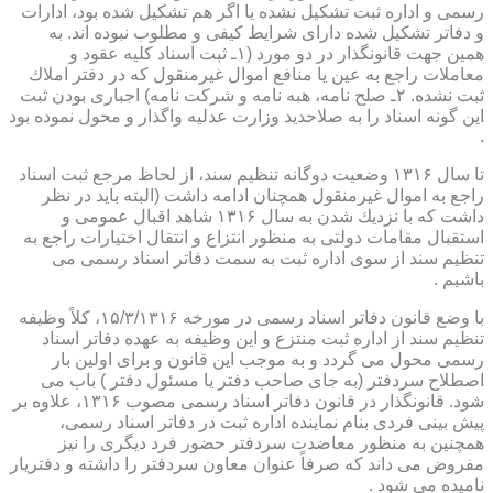
رسمی و اداره ثبت تشكیل نشده یا اگر هم تشكیل شده بود، ادارات
و دفاتر تشكیل شده دارای شرایط كیفی و مطلوب نبوده اند. به
همین جهت قانونگذار در دو مورد (۱ـ ثبت اسناد كلیه عقود و
معاملات راجع به عین یا منافع اموال غیرمنقول كه در دفتر املاك
ثبت نشده. ۲ـ صلح نامه، هبه نامه و شركت نامه) اجباری بودن ثبت
این گونه اسناد را به صلاحدید وزارت عدلیه واگذار و محول نموده بود
.
تا سال ۱۳۱۶ وضعیت دوگانه تنظیم سند، از لحاظ مرجع ثبت اسناد
راجع به اموال غیرمنقول همچنان ادامه داشت (البته باید در نظر
داشت كه با نزدیك شدن به سال ۱۳۱۶ شاهد اقبال عمومی و
استقبال مقامات دولتی به منظور انتزاع و انتقال اختیارات راجع به
تنظیم سند از سوی اداره ثبت به سمت دفاتر اسناد رسمی می
باشیم .
با وضع قانون دفاتر اسناد رسمی در مورخه ۱۵/۳/۱۳۱۶، كلاً وظیفه
تنظیم سند از اداره ثبت منتزع و این وظیفه به عهده دفاتر اسناد
رسمی محول می گردد و به موجب این قانون و برای اولین بار
اصطلاح سردفتر (به جای صاحب دفتر یا مسئول دفتر ) باب می
شود. قانونگذار در قانون دفاتر اسناد رسمی مصوب ۱۳۱۶، علاوه بر
پیش بینی فردی بنام نماینده اداره ثبت در دفاتر اسناد رسمی،
همچنین به منظور معاضدت سردفتر حضور فرد دیگری را نیز
مفروض می داند كه صرفاً عنوان معاون سردفتر را داشته و دفتریار
نامیده می شود .