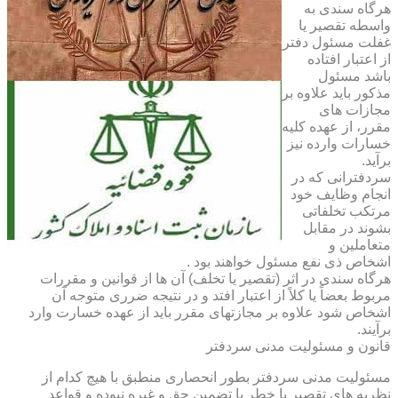
هرگاه سندی به
واسطه تقصیر یا
غفلت مسئول دفتر
از اعتبار افتاده
باشد مسئول
مذکور باید علاوه بر
مجازات های
مقرر، از عهده کلیه
خسارات وارده نیز
برآید.
سردفترانی که در
انجام وظایف خود
مرتکب تخلفاتی
بشوند در مقابل
متعاملین و
اشخاص ذی نفع مسئول خواهند بود .
هرگاه سندی در اثر (تقصیر یا تخلف) آن ها از قوانین و مقررات
مربوط بعضاً یا کلاً از اعتبار افتد و در نتیجه ضرری متوجه آن
اشخاص شود علاوه بر مجازتهای مقرر باید از عهده خسارت وارد
برآیند.
قانون و مسئولیت مدنی سردفتر
مسئولیت مدنی سردفتر بطور انحصاری منطبق با هیچ کدام از
نظریه های تقصیر یا خطر یا تضمین حق و غیره نبوده و قواعد