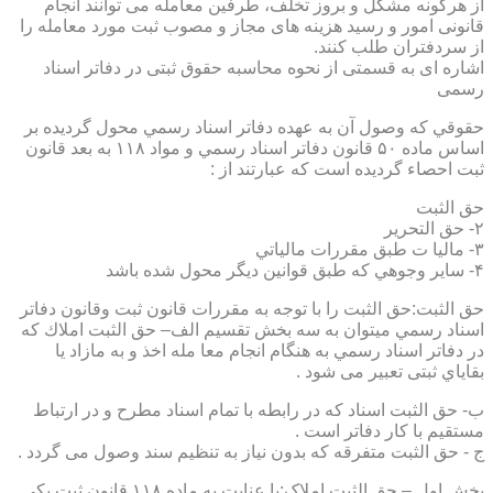
از هرگونه مشکل و بروز تخلف، طرفین معامله می توانند انجام
قانونی امور و رسید هزینه های مجاز و مصوب ثبت مورد معامله را
از سردفتران طلب کنند.
اشاره ای به قسمتی از نحوه محاسبه حقوق ثبتی در دفاتر اسناد
رسمی
حقوقي كه وصول آن به عهده دفاتر اسناد رسمي محول گرديده بر
اساس ماده ۵۰ قانون دفاتر اسناد رسمي و مواد ۱۱۸ به بعد قانون
ثبت احصاء گرديده است كه عبارتند از :
حق الثبت
۲- حق التحرير
۳- ماليا ت طبق مقررات مالياتي
۴- ساير وجوهي كه طبق قوانين ديگر محول شده باشد
حق الثبت:حق الثبت را با توجه به مقررات قانون ثبت وقانون دفاتر
اسناد رسمي ميتوان به سه بخش تقسيم الف– حق الثبت املاك كه
در دفاتر اسناد رسمي به هنگام انجام معا مله اخذ و به مازاد يا
بقاياي ثبتی تعبیر می شود .
ب- حق الثبت اسناد كه در رابطه با تمام اسناد مطرح و در ارتباط
مستقيم با كار دفاتر است .
ج - حق الثبت متفرقه كه بدون نياز به تنظیم سند وصول می گردد .
بخش اول – حق الثبت املاک:با عنايت به ماده ۱۱۸ قانون ثبت يكي