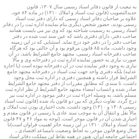
به تبعیت از قانون دفاتر اسناد رسمی سال ۱۳۰۷، قانون
جدیدالتصویب (قانون ثبت اسناد و املاك ۱۳۱۰) در ماده ۸۴ خود،
علاوه بر صاحبان دفاتر اسناد رسمی كه دارای دفتر ثبت اسناد
رسمی بودند، حضور شخص دیگری بنام نماینده اداره ثبت را در دفاتر
اسناد رسمی به رسمیت شناخته بود كه وی نیز می بایست همانند
صاحب دفتر، دارای دفتری باشد كه عین سند ثبت شده در دفتر
صاحب دفتر را در دفتر خود درج نماید. استثنایی كه در این زمینه
وجود داشت، ماده ۸۵ قانون مرقوم بود و آن حالتی بود كه هرگاه
صاحب دفترخانه اسناد رسمی، مجتهد جامع الشرایط باشد، در آن
صورت نیازی به حضور نماینده اداره ثبت در دفترخانه وی و مآلا
نیازی به وجود دفتر نماینده ثبت در آن دفترخانه نبوده است (با اجازه
عدلیه) بلكه دفتری واحد جهت ثبت اسناد در دفترخانه مجتهد جامع
الشرایط قرار داشته و همچنین دفتری در اداره ثبت محل وجود
داشت، تا سندی كه مطابق مقررات از دفتر مجتهد جامع الشرایط
صادر شده و انتساب امضاء مجتهد جامع الشرایط از نظر اداره ثبت
مسلم باشد، به وسیله اجزاء ثبت در دفتر موجود در اداره ثبت نیز
درج گردد. تفاوت دیگری كه بین دو قانون یاد شده (قانون ثبت اسناد
رسمی ۱۳۰۸ و ۱۳۱۰) وجود داشت، بحث اختیاری بودن ثبت املاك و
مالاً نقل و انتقال آن به موجب سند عادی یا رسمی در قانون مقدم و
اجباری شدن آن در قانون موخر است. (توجه به مواد ۴۶ و ۴۷ قانون
ثبت اسناد و املاك ۱۳۱۰ در این زمینه حائز اهمیت فراوان است)تا
سال وضع قانون موخر، به لحاظ وضعیت نامساعد اقتصادی ـ
اجتماعی جامعه ایران، هنوز در همه نقاط این مملكت دفاتر اسناد