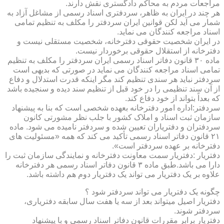
مراجعات مردم به محاکم دادگستری نقش دارند.
هر چند در ایران به ظاهر، سردفتری اسناد رسمی از مشاغل آزاد به
شمار می آید لکن قوانین ایران سردفتر را مکلف به تنظیم تمامی
اسناد مراجعه کنندگان می نماید.
در ایران شخصیت حقوقی دفترخانه، شخصیت مستقلی نیست و
دفترخانه از استقلال حقوقی برخوردار نیست.
ماده ۳۰ قانون دفاتر اسناد رسمی ایران سردفتر را مکلف به تنظیم
تمامی اسناد مراجعه کنندگان می نماید در صورتی که بدیهی است
سردفتر نباید هر سندی تنظیم کند مگر اینکه قدرت استدلال و دفاع
از آن سند تنظیمی را در خود قبل از تنظیم سند دیده و سنجیده باشد
که بعداً بتواند از خود دفاع کند.
سردفتر:اداره امور دفترخانه بعهده شخصی است که بنا به پیشنهاد
سازمان ثبت اسناد و املاک کشور با جلب نظر مشورتی کانون
سردفتران و دفتریاران تعیین شده و سردفتر نامیده می شود. ماده
۲۱ قانون دفاتر اسناد رسمی تأکید می کند که همه «مسئولیت های
دفترخانه بر عهده سردفتر است».
دفتریار :دفتریار سمت معاونت دفترخانه و نمایندگی سازمان ثبت را
دارا می باشد.طبق ماده ۳ قانون دفاتر اسناد رسمی هر دفترخانه
علاوه بر یک دفتریار می تواند یک دفتریار دوم هم داشته باشد.
چگونه یک دفتریار می تواند سردفتر شود ؟
دفتریار اصیل میتواند بعد از سه یا هفت سال سابقه دفتریاری،
سردفتر شوند.
دفتریار برابر مقررات قانون دفاتر اسناد رسمی و با پیشنهاد