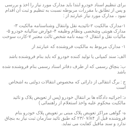
برای تنظیم اسناد خودرو ابتدا باید مدارک مورد نیاز را اخذ و بررسی
و پس از تطابق با مقررات مربوطه نسبت به تنظیم و ثبت ان اقدام
نمود ، مدارک مورد نیاز عبارتند از :
۱-مدارک مالکیت ۲-تائیدیه نقل وانتقال وشناسنامه مالکیت ۳-
مدارک هویتی وشخصی ونظام وظیفه ۴-عوارض سالیانه خودرو ۵-
مالیات نقل و انتقال ۶- بیمه نامه شخص ثالث معتبر ۷-کارت سوخت
۱- مدارک مربوط به مالکیت فروشنده که عبارتند از
الف: سند کمپانی یا تولید کننده خودرو که باید بنام فروشنده باشد
ب: بنچاق رسمی که از طرف دفاتر اسناد رسمی بنام فروشنده شده
باشد
ج : برگ انتقالی از دارائی که مخصوص انتقالات دولتی به اشخاص
است
د: اجرائیه دادگاه ها بر انتقال خودرو (پس از تعویض پلاک و تائید
مالکیت محکوم علیه واخذ استعلام از راهنمائی )
ه- گواهی مراکز تعویض پلاک مبنی بر تعویض پلاک خودرو بنام
فروشنده قبل از ۲۳/۰۷/۸۴ که طبق تائید سازمان ثبت نیاز به بنچاق
ندارد و سند ماقبل کفایت می نماید.