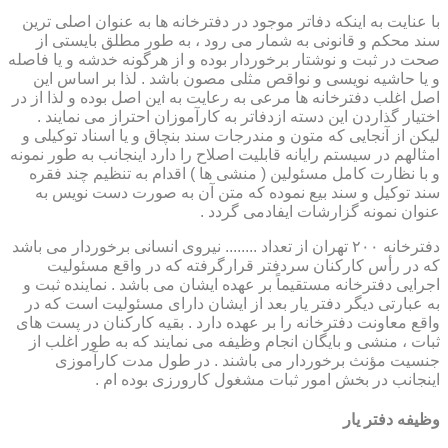
با عنایت به اینکه دفاتر موجود در دفترخانه ها به عنوان اصلی ترین
سند محکم و قانونی به شمار می رود ، به طور مطلق بایستی از
صحت در ثبت و نوشتار برخوردار بوده و از هرگونه خدشه و یا فاصله
و یا حاشیه نویسی و نواقص مثلی مصون باشد . لذا بر اساس این
اصل اغلب دفترخانه ها مرعی به رعایت به این اصل بوده و لذا از در
اختیار گذاردن این دسته ازدفاتر به کارآموزان احتراز می نمایند .
لیکن از آنجایی که متون و مندرجات سند بنچاق و یا اسناد توکیلی و
امثالهم در سیستم رایانه قابلیت اصلاح را دارد اینجانب به طور نمونه
و با نظارت کامل مسئولین ( منشی ها ) اقدام به تنظیم چند فقره
سند توکیل و سند بیع نموده که متن آن به صورت دست نویس به
عنوان نمونه گزارشات ایفادمی گردد .
دفترخانه ۲۰۰ تهران از تعداد ........ نیروی انسانی برخوردار می باشد
که در رأس کارکنان سردفتر قرارگرفته که در واقع مسئولیت
اجرایی دفترخانه مستقیماً بر عهده ایشان می باشد . نماینده ثبت و
به عبارتی دیگر دفتر یار بعد از ایشان دارای مسئولیت است که در
واقع معاونت دفترخانه را بر عهده دارد . بقیه کارکنان در پست های
ثبات ، منشی و بایگان انجام وظیفه می نمایند که به طور اغلب از
جنسیت مؤنث برخوردار می باشند . در طول مدت کارآموزی
اینجانب در بخش امور ثبات مشغول کارورزی بوده ام .
وظیفه دفتر یار