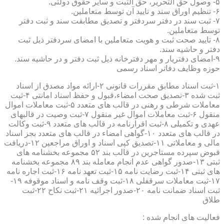
۵- وصول حق التحریر، حق الثبت و سایر حقوق دولتی.
۶- تنظیم اوراق سند و تایید آن توسط متعاملین.
۷- ثبت سند در دفتر سردفتر و تصدیق مطابقت سند و ثبت دفتر
توسط متعاملین.
۸- تایید صحت ثبت و هویت متعاملین با امضای سردفتر ذیل ثبت
دفتر و حاشیه سند.
۹-امضای دفتریار و مهر دفترخانه ذیل ثبت دفتر و در حاشیه سند.
حوزه وظایف دفاتر اسناد رسمی
۱-ثبت اسناد مطابق مقررات قانونی ۲-ارائه مواد مصدق از اسناد
ثبت شده ۳-تصدیق صحت امضاء،قبول و حفظ اسناد امانتی ۴-ثبت
معاملات شرطی و رهنی در قالب های متعدد ۵-ثبت معاملات اموال
منقول ۶-ثبت معاملات اموال غیر منقول ۷-ثبت وصیت در قالبهای
عهدی و تکمیلی ۸-ثبت اقرارنامه در قالب های متعدد ۹-ثبت وکالت
در قالب های متعدد ۱۰-گواهی امضاء در قالب های متعدد بجز اسناد
مالی و معاملاتی ۱۱-تصدیق کپی اسناد و اوراق مراجعین ۱۲-دریافت
قبوض سپرده مستاجرین در قالب بند ۵۲ مجموعه بخشنامه های
ثبتی ۱۳-صدور گواهی عدم انجام معامله بند ۸۹ مجموعه بخشنامه
های ثبتی ۱۴-ثبت رضایت نامه ۱۵-ثبت تعهد نامه ۱۶-ثبت اجاره نامه
۱۷-ثبت معاملات سرقفلی ۱۸-ثبت وقف نامه و اسناد موقوفه ۱۹-
ثبت اسناد ضمانت نامه ۲۰-صدور اجرائیه ۲۱-ثبت نکاح ۲۲-ثبت
طلاق
فعالیت های انجام شده :