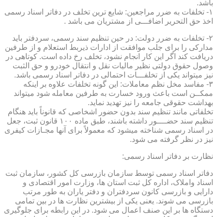
باشد.
۱- تخلفات به ضرر مراجعین: شایع ترین تخلف در دفاتر اسناد رسمی
اخذ حق التحریر اضافـــی از مشتریان می باشد .
۲- تخلفات به ضرر دولت: در حین تنظیم سند رسمی، سردفتر باید
مدارکی را برای جلب موافقت از ادارات ذیربط استعلام و از طرفین
دریافت کند اگر این کار انجام نشود، تخلف رخ داده است. کوتاهی در
وصول حقوق دولتی نظیر مالیات نقل و انتقال خودرو و حق الثبت
نیز میتواند یکی از تخلفـــات احتمالی در دفاتر اسناد رسمی باشد.
۳- مفاسد مخل نظم معاملات: این گونه تخلفات علاوه بر اینکه
ممکــن است باعث ورود خسارت به طرفین معامله شود میتواند
بهداشت حقوقی جامعه را نیز تهدید نماید.
تخلفاتی مانند تنظیم سند بدون حضور اشخاصی که قانوناً باید هنگام
تنظیم سند حضــــور داشته باشند، طبق ماده ۱۰۰ قانون ثبت، جعل
در اسناد رسمی شناخته میشود که معمولاً برای آنها مجـازات کیفری
نیز در نظر گرفته می شود.
نظارت بر دفاتر اسناد رسمی:
دفاتر اسناد رسمی توسط سازمان بازرسی کل کشور، سازمان ثبت
اسناد واملاک، اداره کل ثبت استان ها، وزارت امور اقتصادی و
دارایی و بازرسی کانون سردفتران و دفتر یاران به طور مرتب
بازرسی می شوند. یعنی یکی از بیشترین نظارت ها در بین تمامی
دستگاه ها بر این صنف اعمال می شود. در این رابطه برای جلوگیری