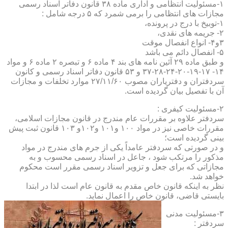
۱-مسئولیت انتظامی و اداری ماده ۳۸ قانون دفاتر اسناد رسمی
مجازات های انتظامی را برمی شمرد که ۵ درجه شامل :
۱-توبیخ با درج در پرونده،
۲- جریمه های نقدی،
۳و۴- انواع انفصال موقت
۵- انفصال دائم می باشد
و طبق ماده ۲۹ آئین نامه های بند ۴ ماده ۶ و تبصره ۲ ماده ۶ و مواد
۱۴- ۱۷-۱۹-۲۰-۲۴-۲۸-۳۷ و ۵۳ قانون دفاتر اسناد رسمی و کانون
سردفتران و دفتریاران مصوب ۲۷/۱۱/۶۰ موارد تخلفات و مجازات
آن با تفصیل بیان گردیده است.
۲-مسئولیت کیفری :
سردفتر علاوه بر مقررات عام مندرج در قانون مجازات اسلامی،
مقررات خاصی نیز در مواد ۱۰۰ و۱۰۱ و۱۰۲و ۱۰۳ قانون ثبت پیش
بینی گردیده است؛
و در صورتی که سردفتر عامداً یکی از جرم های مندرج در مواد
مذکور را مرتکب شود ، جاعل در اسناد رسمی محسوب و به
مجازاتی که برای جعل و تزویر اسناد رسمی مقرر است محکوم
خواهد شد.
نظر به اینکه قانون خاص مقدم به قانون عام است لذا در ابتدا
بایستی قاضی، قانون خاص را اعمال نماید.
۳-مسئولیت مدنی
سردفتر :