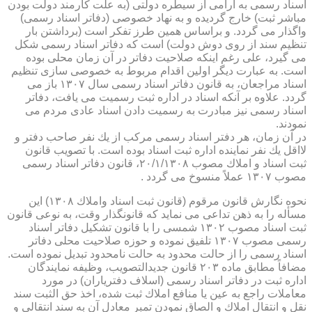
اسناد رسمی به آرامی از سیطره دولتی (به علت كارمند دولت بودن
مباشر ثبت) خارج گردیده و به نهاد خصوصی (دفاتر اسناد رسمی)
واگذار می گردد. و براساس همین طرز تفكر است (برداشتن بار
تنظیم سند از روی دوش دولت) است كه دفاتر اسناد رسمی شكل
می گیرد، علی رغم اینكه صلاحیت دفاتر در آن زمان محلی بوده
است. به عبارت دیگر اولین اقدام مربوط به خصوصی سازی تنظیم
اسناد مراجعان، به قانون دفاتر اسناد رسمی سال ۱۳۰۷ باز می
گردد. علاوه بر آنكه اسناد در اداره ثبت رسمیت می یافت، دفاتر
اسناد رسمی نیز مبادرت به رسمیت دادن اسناد عادی مردم می
نمودند.
در آن زمان، هر دفتر اسناد رسمی مركب از یك نفر صاحب دفتر و
لااقل یك نفر نماینده اداره ثبت اسناد بوده است. با تصویب قانون
ثبت اسناد و املاك مصوب ۲۰/۱/۱۳۰۸، قانون دفاتر اسناد رسمی
مصوب ۱۳۰۷ عملاً منسوخ می گردد .
نحوه نگارش قانون مرقوم (قانون ثبت اسناد واملاك ۱۳۰۸) این
مسأله را به ذهن تداعی می نماید كه قانونگذار وقت، به نوعی قانون
ثبت اسناد مصوب ۱۳۰۲ شمسی را با قانون تشكیل دفاتر اسناد
رسمی مصوب ۱۳۰۷ تلفیق نموده و حوزه صلاحیت محلی دفاتر
اسناد رسمی را از حالت محدود به حالت نامحدود تبدیل نموده است.
مضافاً مطابق ماده ۲۰۳ قانون جدیدالتصویب، وظیفه نمایندگان
اداره ثبت در دفاتر اسناد رسمی (اسلاف دفتریاران) در مورد
معاملات راجع به عین یا منافع املاك ثبت شده، اخذ حق الثبت سند
نقل و انتقال املاك و الصاق نمودن تمبر معادل آن به سند انتقالی و