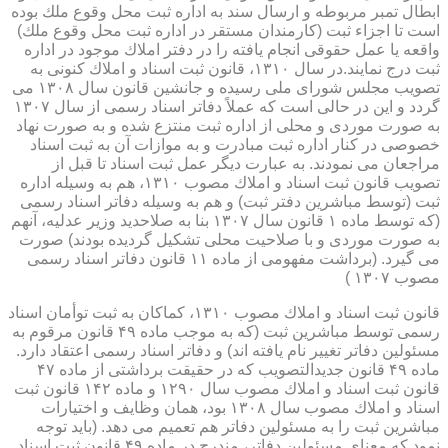
ابطال تمبر مربوطه و ارسال سند به اداره ثبت محل وقوع ملك بوده
است تا اجزاء ثبت (كارمندان مستقر در اداره ثبت محل وقوع ملك)
واقعه یا عمل حقوقی انجام یافته را در دفتر املاك موجود در اداره
ثبت درج نمایند.در سال ۱۳۱۰، قانون ثبت اسناد و املاك كنونی به
تصویب مجلس شورای ملی رسیده و جانشین قانون سال ۱۳۰۸ می
گردد و این در حالی است كه عملاً دفاتر اسناد رسمی از سال ۱۳۰۷
به صورت موردی و محلی از اداره ثبت منتزع شده و به صورت نهاد
خصوصی در كنار اداره ثبت مبادرت و به موازات آن به ثبت اسناد
مراجعان می نمودند. به عبارت دیگر عمل ثبت اسناد تا قبل از
تصویب قانون ثبت اسناد و املاك مصوب ۱۳۱۰، هم به وسیله اداره
ثبت (توسط مباشرین دفتر ثبت) و هم به وسیله دفاتر اسناد رسمی
(كه توسط ماده ۱ قانون سال ۱۳۰۷ بنا به صلاحدید وزیر عدلیه، آنهم
به صورت موردی و با صلاحیت محلی تشكیل گردیده بودند) صورت
می گیرد. (برداشت مفهومی از ماده ۱۱ قانون دفاتر اسناد رسمی
مصوب ۱۳۰۷ )
قانون ثبت اسناد و املاك مصوب ۱۳۱۰، كماكان به ثبت توأمان اسناد
رسمی توسط مباشرین ثبت (كه به موجب ماده ۴۹ قانون مرقوم به
مسئولین دفاتر تغییر نام یافته اند) و دفاتر اسناد رسمی اعتقاد دارد.
ماده ۴۹ قانون جدیدالتصویب كه در حقیقت برداشتی از ماده ۴۷
قانون ثبت اسناد و املاك مصوب سال ۱۲۹۰ و ماده ۱۴۲ قانون ثبت
اسناد و املاك مصوب سال ۱۳۰۸ بود، همان وظایف و اختیارات
مباشرین ثبت را به مسئولین دفاتر هم تعمیم می دهد. (باید توجه
نمود كه معنای مسئولین دفاتر، مندرج در ماده ۴۹ قانون ثبت اسناد