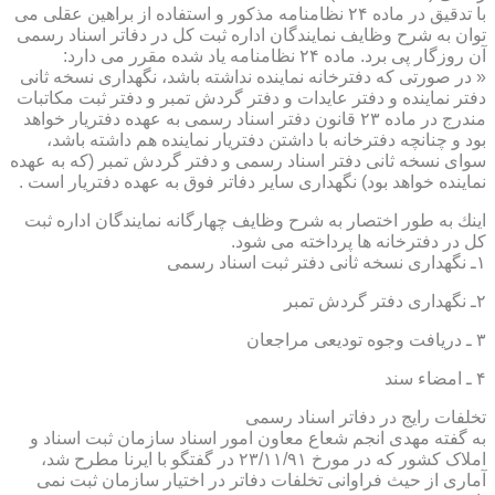
با تدقیق در ماده ۲۴ نظامنامه مذكور و استفاده از براهین عقلی می
توان به شرح وظایف نمایندگان اداره ثبت كل در دفاتر اسناد رسمی
آن روزگار پی برد. ماده ۲۴ نظامنامه یاد شده مقرر می دارد:
« در صورتی كه دفترخانه نماینده نداشته باشد، نگهداری نسخه ثانی
دفتر نماینده و دفتر عایدات و دفتر گردش تمبر و دفتر ثبت مكاتبات
مندرج در ماده ۲۳ قانون دفتر اسناد رسمی به عهده دفتریار خواهد
بود و چنانچه دفترخانه با داشتن دفتریار نماینده هم داشته باشد،
سوای نسخه ثانی دفتر اسناد رسمی و دفتر گردش تمبر (كه به عهده
نماینده خواهد بود) نگهداری سایر دفاتر فوق به عهده دفتریار است .
اینك به طور اختصار به شرح وظایف چهارگانه نمایندگان اداره ثبت
كل در دفترخانه ها پرداخته می شود.
۱ـ نگهداری نسخه ثانی دفتر ثبت اسناد رسمی
۲ـ نگهداری دفتر گردش تمبر
۳ ـ دریافت وجوه تودیعی مراجعان
۴ ـ امضاء سند
تخلفات رایج در دفاتر اسناد رسمی
به گفته مهدی انجم شعاع معاون امور اسناد سازمان ثبت اسناد و
املاک کشور که در مورخ ۲۳/۱۱/۹۱ در گفتگو با ایرنا مطرح شد،
آماری از حیث فراوانی تخلفات دفاتر در اختیار سازمان ثبت نمی