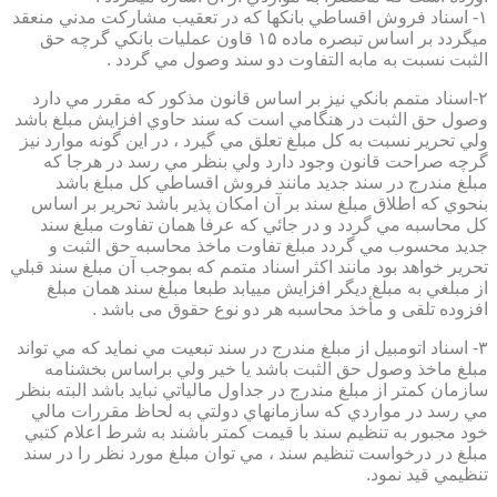
۱- اسناد فروش اقساطي بانكها كه در تعقيب مشاركت مدني منعقد
ميگردد بر اساس تبصره ماده ۱۵ قاون عمليات بانكي گرچه حق
الثبت نسبت به مابه التفاوت دو سند وصول مي گردد .
۲-اسناد متمم بانكي نيز بر اساس قانون مذكور كه مقرر مي دارد
وصول حق الثبت در هنگامي است كه سند حاوي افزايش مبلغ باشد
ولي تحرير نسبت به كل مبلغ تعلق مي گيرد ، در اين گونه موارد نيز
گرچه صراحت قانون وجود دارد ولي بنظر مي رسد در هرجا كه
مبلغ مندرج در سند جديد مانند فروش اقساطي كل مبلغ باشد
بنحوي كه اطلاق مبلغ سند بر آن امكان پذير باشد تحرير بر اساس
كل محاسبه مي گردد و در جائي كه عرفا همان تفاوت مبلغ سند
جديد محسوب مي گردد مبلغ تفاوت ماخذ محاسبه حق الثبت و
تحرير خواهد بود مانند اكثر اسناد متمم كه بموجب آن مبلغ سند قبلي
از مبلغي به مبلغ ديگر افزايش مييابد طبعا مبلغ سند همان مبلغ
افزوده تلقی و مأخذ محاسبه هر دو نوع حقوق می باشد .
۳- اسناد اتومبيل از مبلغ مندرج در سند تبعيت مي نمايد كه مي تواند
مبلغ ماخذ وصول حق الثبت باشد يا خير ولي براساس بخشنامه
سازمان كمتر از مبلغ مندرج در جداول مالياتي نبايد باشد البته بنظر
مي رسد در مواردي كه سازمانهاي دولتي به لحاظ مقررات مالي
خود مجبور به تنظيم سند با قيمت كمتر باشند به شرط اعلام كتبي
مبلغ در درخواست تنظيم سند ، مي توان مبلغ مورد نظر را در سند
تنظيمي قيد نمود.