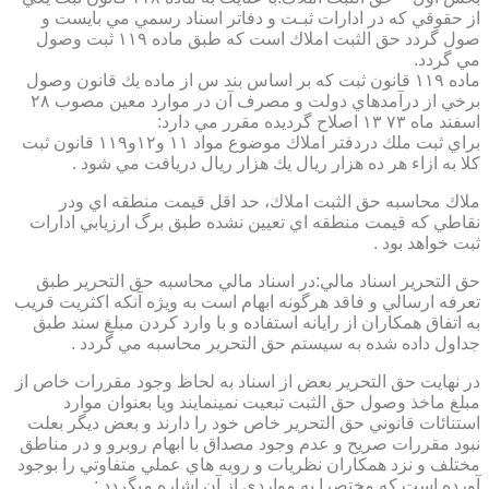
از حقوقي كه در ادارات ثبـت و دفاتر اسناد رسمي مي بايست و
صول گردد حق الثبت املاك است كه طبق ماده ۱۱۹ ثبت وصول
مي گردد.
ماده ۱۱۹ قانون ثبت كه بر اساس بند س از ماده يك قانون وصول
برخي از درآمدهاي دولت و مصرف آن در موارد معين مصوب ۲۸
اسفند ماه ۷۳ ۱۳ اصلاح گرديده مقرر مي دارد:
براي ثبت ملك دردفتر املاك موضوع مواد ۱۱ و۱۲و۱۱۹ قانون ثبت
كلا به ازاء هر ده هزار ريال يك هزار ريال دريافت مي شود .
ملاك محاسبه حق الثبت املاك، حد اقل قيمت منطقه اي ودر
نقاطي كه قيمت منطقه اي تعيين نشده طبق برگ ارزيابي ادارات
ثبت خواهد بود .
حق التحرير اسناد مالي:در اسناد مالي محاسبه حق التحرير طبق
تعرفه ارسالي و فاقد هرگونه ابهام است به ويژه آنكه اكثريت قريب
به اتفاق همكاران از رايانه استفاده و با وارد كردن مبلغ سند طبق
جداول داده شده به سيستم حق التحرير محاسبه مي گردد .
در نهايت حق التحرير بعض از اسناد به لحاظ وجود مقررات خاص از
مبلغ ماخذ وصول حق الثبت تبعيت نمينمايند ويا بعنوان موارد
استنائات قانوني حق التحرير خاص خود را دارند و بعض ديگر بعلت
نبود مقررات صريح و عدم وجود مصداق با ابهام روبرو و در مناطق
مختلف و نزد همكاران نظريات و رويه هاي عملي متفاوتي را بوجود
آورده است كه مختصرا به مواردي از آن اشاره ميگردد :