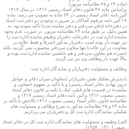
(ماده ۲۴ و ۲۵ نظامنامه مزبور)
براساس ماده ۴۷ قانون دفاتر اسناد رسمی ۱۳۱۶، در سال ۱۳۱۷
آئین نامه دفاتر اسناد رسمی در ۶۴ ماده به تصویب می رسد. ماده
۱۹ آئین نامه مرقوم كماكان بر ضرورت وجودی دو دفتر ثبت اسناد
در دفترخانه (دفتر سردفتر و دفتر نماینده ثبت) تأكید نموده بود. به
همین دلیل، بر طبق ماده ۲۴ نظامنامه مزبور، در صورت عدم وجود
نماینده اداره ثبت در دفترخانه، دفتریار وظیفه نماینده اداره ثبت را
نیز عهده دار بوده است. دفتریار مذكور (صرفاً و فقط علاوه بر
معاونت در این حالت) تنها معاون سردفتر محسوب نمی گردید، بلكه
نامبرده هم معاون سردفتر و هم جانشین نماینده اداره ثبت بوده و
مآلاً عهده دار وظائف وی نیز می گردید.
وظایف و مسئولیت دفتریاران و نمایندگان اداره ثبت:
با پذیرش تفكیك نقش دفتریاران (معاونان سران دفاتر و عوامل
درون نهادی دفاتر اسناد رسمی) و با تأكید بر مفهوم «معاون و
نماینده» در قسمت های قبلی، اینك با تكیه بر قانون دفاتر اسناد
رسمی مصوب ۱۳۱۶ و آئین نامه دفاتر اسناد رسمی ۱۳۱۷ و
نظامنامه قانون دفاتر اسناد رسمی مصوب ۱۳۱۶ بالاخص با تأكید بر
ماده ۲۴ و ۲۵ نظامنامه مذكور به شرح وظائف و مسئولیت های
تفكیكی نمایندگان اداره ثبت كل و دفتریاران می پردازیم .
الف) وظیفه و مسئولیت های نمایندگان اداره ثبت كل در دفاتر اسناد
رسمی (۱۳۱۰ ـ ۱۳۵۴)