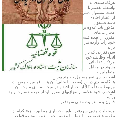
هرگاه سندی به
واسطه تقصیر یا
غفلت مسئول دفتر
از اعتبار افتاده
باشد مسئول
مذکور باید علاوه بر
مجازات های
مقرر، از عهده کلیه
خسارات وارده نیز
برآید.
سردفترانی که در
انجام وظایف خود
مرتکب تخلفاتی
بشوند در مقابل
متعاملین و
اشخاص ذی نفع مسئول خواهند بود .
هرگاه سندی در اثر (تقصیر یا تخلف) آن ها از قوانین و مقررات
مربوط بعضاً یا کلاً از اعتبار افتد و در نتیجه ضرری متوجه آن
اشخاص شود علاوه بر مجازتهای مقرر باید از عهده خسارت وارد
برآیند.
قانون و مسئولیت مدنی سردفتر
مسئولیت مدنی سردفتر بطور انحصاری منطبق با هیچ کدام از
نظریه های تقصیر یا خطر یا تضمین حق و غیره نبوده و قواعد