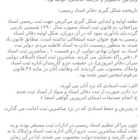
تاریخچه شكل گیری دفاتر اسناد رسمی:
نطفه اولیه و ابتدایی شكل گیری مركزیتی جهت ثبت رسمی اسناد
مراجعان، به قانون ثبت اسناد مصوب سال ۱۲۹۰ شمسی بازمی
گردد.باید یادآوری نمود كه در آن دوران، شكل اولیه دفاتر اسناد
رسمی به هیچ عنوان جنبه استقلالی نداشته است. مطابق قانون یاد
شده، به منظور رسمیت دادن به اسناد قاطبه مردم، دوایر ثبت
اسناد به عنوان نهادی دولتی، از دو قسمت ۱ ـ مباشرین ثبت اسناد
۲ـ دفتر راكد تشكیل می گردید. مباشرین ثبت اسناد (اسلاف دولتی
سران دفاتر امروزی)، در حقیقت جزو كارمندان اداره ثبت اسناد
واملاك محسوب می گردیدند كه وظایف آنان در ماده ۴۷ قانون
مرقوم،اینچنین تبیین شده بود .
الف: ثبت اسنادی كه نزد آنان می آورند.
ب: دادن صورت از ثبت دفاتر اسناد و سواد از اسناد ثبت شده.
ج: انجام تصدیقات (مبنای امروزین گواهی امضا ء
د: پذیرش و حفظ اسنادی كه در نزد مباشرین ثبت امانت می گذارند
.
چون مراكز تنظیم اسناد رسمی در ادارات ثبت مستقر بودند و به
علت اینكه مباشرین ثبت، جزو اركان اداره ثبت اسناد و املاك یا به
نوعی كارمند و نماینده دولت محسوب می شدند، لذا در آن زمان