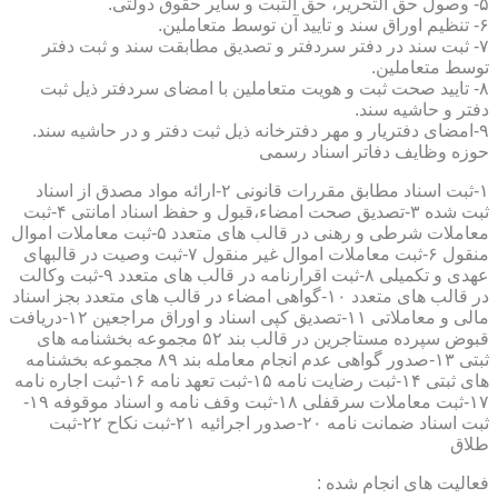
۵- وصول حق التحریر، حق الثبت و سایر حقوق دولتی.
۶- تنظیم اوراق سند و تایید آن توسط متعاملین.
۷- ثبت سند در دفتر سردفتر و تصدیق مطابقت سند و ثبت دفتر
توسط متعاملین.
۸- تایید صحت ثبت و هویت متعاملین با امضای سردفتر ذیل ثبت
دفتر و حاشیه سند.
۹-امضای دفتریار و مهر دفترخانه ذیل ثبت دفتر و در حاشیه سند.
حوزه وظایف دفاتر اسناد رسمی
۱-ثبت اسناد مطابق مقررات قانونی ۲-ارائه مواد مصدق از اسناد
ثبت شده ۳-تصدیق صحت امضاء،قبول و حفظ اسناد امانتی ۴-ثبت
معاملات شرطی و رهنی در قالب های متعدد ۵-ثبت معاملات اموال
منقول ۶-ثبت معاملات اموال غیر منقول ۷-ثبت وصیت در قالبهای
عهدی و تکمیلی ۸-ثبت اقرارنامه در قالب های متعدد ۹-ثبت وکالت
در قالب های متعدد ۱۰-گواهی امضاء در قالب های متعدد بجز اسناد
مالی و معاملاتی ۱۱-تصدیق کپی اسناد و اوراق مراجعین ۱۲-دریافت
قبوض سپرده مستاجرین در قالب بند ۵۲ مجموعه بخشنامه های
ثبتی ۱۳-صدور گواهی عدم انجام معامله بند ۸۹ مجموعه بخشنامه
های ثبتی ۱۴-ثبت رضایت نامه ۱۵-ثبت تعهد نامه ۱۶-ثبت اجاره نامه
۱۷-ثبت معاملات سرقفلی ۱۸-ثبت وقف نامه و اسناد موقوفه ۱۹-
ثبت اسناد ضمانت نامه ۲۰-صدور اجرائیه ۲۱-ثبت نکاح ۲۲-ثبت
طلاق
فعالیت های انجام شده :