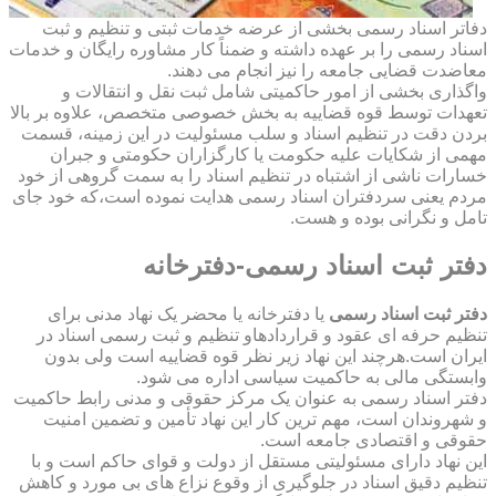
دفاتر اسناد رسمی بخشی از عرضه خدمات ثبتی و تنظیم و ثبت
اسناد رسمی را بر عهده داشته و ضمناً کار مشاوره رایگان و خدمات
معاضدت قضایی جامعه را نیز انجام می دهند.
واگذاری بخشی از امور حاکمیتی شامل ثبت نقل و انتقالات و
تعهدات توسط قوه قضاییه به بخش خصوصی متخصص، علاوه بر بالا
بردن دقت در تنظیم اسناد و سلب مسئولیت در این زمینه، قسمت
مهمی از شکایات علیه حکومت یا کارگزاران حکومتی و جبران
خسارات ناشی از اشتباه در تنظیم اسناد را به سمت گروهی از خود
مردم یعنی سردفتران اسناد رسمی هدایت نموده است،که خود جای
تامل و نگرانی بوده و هست.
دفتر ثبت اسناد رسمی-دفترخانه
دفتر ثبت اسناد رسمی
یا دفترخانه یا محضر یک نهاد مدنی برای
تنظیم حرفه ای عقود و قراردادهاو تنظیم و ثبت رسمی اسناد در
ایران است.هرچند این نهاد زیر نظر قوه قضاییه است ولی بدون
وابستگی مالی به حاکمیت سیاسی اداره می شود.
دفتر اسناد رسمی به عنوان یک مرکز حقوقی و مدنی رابط حاکمیت
و شهروندان است، مهم ترین کار این نهاد تأمین و تضمین امنیت
حقوقی و اقتصادی جامعه است.
این نهاد دارای مسئولیتی مستقل از دولت و قوای حاکم است و با
تنظیم دقیق اسناد در جلوگیری از وقوع نزاع های بی مورد و کاهش