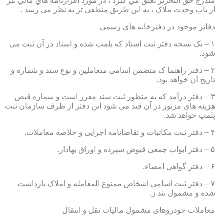
مندرج حق التحرير تعلق مي گيرد ، در مورد اقرارنامه هاي مالي نيز
از باب وحدت ملاک ، به این طریق منطقی تر به نظر می رسد .
دفاتر موجود در دفترخانه های رسمی
۱ – یک نسخه دفتر ثبت اسناد که پلمپ شده و اسناد در آن ثبت می
شود.
۲ – دفتر راهنما ک متضمن اسامی متعاملین و نوع سند و شماره و
تاریخ آن خواهد بود.
۳ – دفتر درآمد که به منظور ثبت سند مقرر است و شماره قبض
هزینه های مزبور در آن قید می شود این دفتر از طرف سازمان ثبت
پلمپ خواهد شد.
۴ – دفتر ثبت مکاتبات و تقاضانامه اجرایی و خلاصه معاملات.
۵ – دفتر ابواب جمعی قبوض سپرده و اوراق بهادار.
۶ – دفتر گواهی امضاء.
۷ – دفتر ثبت اسامی اشخاص ممنوع المعامله و املاک بازداشت
شده و مشمول بند ز.
معاملات خودروهای مشمول مالیات نقل و انتقال