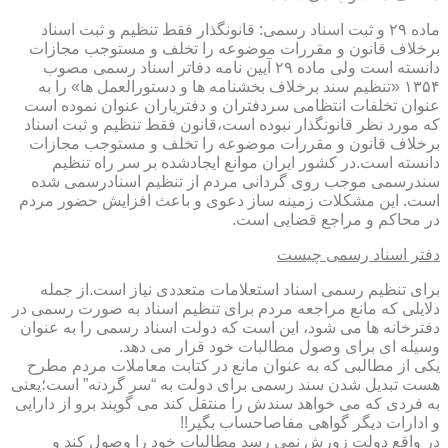
ماده ۲۹ و ثبت اسناد رسمی: قانونگذار فقط تنظیم و ثبت اسناد
برخلاف قانون و مقررات موضوعه را تخلف و مستوجب مجازات
دانسته است ولی ماده ۲۹ آیین نامه دفاتر اسناد رسمی مصوب
۱۳۵۴ «تنظیم سند برخلاف بخشنامه ها و دستورالعمل ها» را به
عنوان تخلفات انتظامی سردفتران و دفتریاران عنوان نموده است
که مورد نظر قانونگذار نبوده است،قانون فقط تنظیم و ثبت اسناد
برخلاف قانون و مقررات موضوعه را تخلف و مستوجب مجازات
دانسته است.در کشور ایران موانع ایجادشده بر سر راه تنظیم
سندرسمی موجب روی گردانی مردم از تنظیم اسنادرسمی شده
است. این مشکلات زمینه ساز دعوی و باعث افزایش حضور مردم
در محاکم و مراجع قضایی است.
دفتر اسناد رسمی چیست
برای تنظیم رسمی اسناد استعلامات متعددی نیاز است.از جمله
دلایلی که مانع مراجعه مردم برای تنظیم اسناد به صورت رسمی در
دفترخانه ها می شود، این است که دولت اسناد رسمی را به عنوان
وسیله ای برای وصول مطالبات خود قرار می دهد.
یکی از مطالبی که به عنوان مانع در کتابت معاملات مردم مطرح
هست تبدیل شدن سند رسمی برای دولت به “سر گردنه” است؛یعنی
به فردی که می خواهد سندش را منتقل کند می گویند برو از دارایی
و ادارات دیگر گواهی مفاصاحساب بگیر!!
در واقع دولت زورش نمی رسد مطالبات خود را وصول کند و