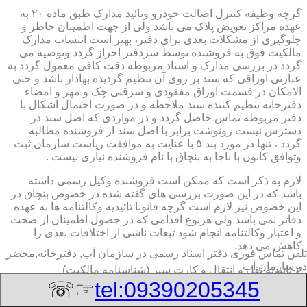
گرچه وظیفه کنترل اصالت خودرو وتائید مدارک طبق ماده ۲۰ به
عهده مراکز تعویض پلاک می باشد ولی از جهت اطمینان خاطر و
جلوگیری از مشکلات بعدی برای دفتر، بهتر است انتساب مدارک
مالکیت فوق به فروشنده توسط سردفتر احراز گردد وتوصیه می
گردد در بررسی مدارک و اسناد مربوطه دقت کافی معمول گردد به
عبارتی اوراقی که سند بر روی آن تنظیم گردیده بهادار باشد و حتی
الامکان در قسمت اوراق مفقودی و سرقتی چک و مهر و امضاء
دفترخانه تنظیم کننده سند ملاحظه و در صورت احتمال اشکال با
دفتر مربوطه تماس حاصل گردد و در مواردی که اصل سند در
دسترس نیست رونوشت برابر با اصل سند از فروشنده مطالبه
گردد ، تنها در مورد بند ۵ با عنایت به موافقت ریاست سازمان ثبت
وتوافق کانون با ناجا به بنچاق با نام فروشنده نیازی نیست .
لازم به ذکر است که ممکن است فروشنده وکیل رسمی داشته
باشد که در این صورت بررسی های گفته شده در خصوص بنچاق در
این خصوص نیز لازم است گرچه قانونا تائیدیه وکالتنامه ها به عهده
دفاتر نمی باشد ولی هرنوع اقدامی که در حصول اطمینان از صحت
و اعتبار وکالتنامه انجام شود تبعات ناشی از اختلافات بعدی را
کاهش می دهد.
تلفن تماس فوری
دفتر اسناد رسمی در سازمان آب, دفترخانه,محضر
در سازمان آب
۲-تائیدیه نقل و انتقال و کارت سبز (شناسنامه مالکیت)
☞☏
tel:09390205345
برگ تائیدیه نقل و انتقال صادره از مراکز تعویض پلاک حاوی
مشخصات کامل خودرو اعم از نوع ، سیستم ، مدل ، رنگ ، شماره