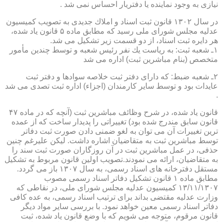
نیازی به وجود نماینده یا دفتریار احساس نمی شد .
در سال ۱۳۰۲ قانون ثبت اسناد و املاك جدیدی به تصویب كمیسیون
عدلیه مجلس شورای ملی رسید كه مطابق ماده ۵ قانون یاد شده،
هر دایره ثبت اسناد، از دو قسمت زیر تشكیل می شد.
۱ـ شعبه ثبت: به ریاست یك نفر رئیس شعبه و توسط چندین مأمور
متخصص (بنام مباشرین ثبت) اداره می شد
۲ـ شعبه ضبط: كه دارای دفتر ثبت خلاصه سوادها و دفتر ثبت
عایدات بود و توسط سایر كارمندان (اجزاء) اداره ثبت تصدی می شد
.
قانون یاد شده، در شرح وظائف مباشرین ثبت (آنچه كه در ماده ۴۷
قانون سابق مندرج شده بود) تغییراتی را پدیدار ساخت كه از عمده
ترین تغییرات آن می توان به لغو ضمنی دادن صورت ثبت دفاتر
توسط مباشرین ثبت به متقاضیان اشاره داشت. لیكن علیرغم چنین
حذفی، در عمل مباشرین ثبت در آن روزگاران صورت ثبت سند را
به متقاضیان، ارائه می نمودند.تصویب اولین قانون مربوط به تشكیل
مستقل دفترخانه های اسناد رسمی، به سال ۱۳۰۷ باز می گردد.
مطابق ماده ۱ قانون تشكیل دفاتر اسناد رسمی مصوب
۱۳/۱۱/۱۳۰۷ كمیسیون عدلیه مجلس شورای ملی، در نقاطی كه
وزارت عدلیه مقتضی بداند برای ترتیب اسناد رسمی، به عده كافی
دفاتر اسناد رسمی معین خواهد نمود. با بررسی سایر مواد دیگر
قانون مرقوم، متوجه می شویم كه با وضع قانون یاد شده، ثبت