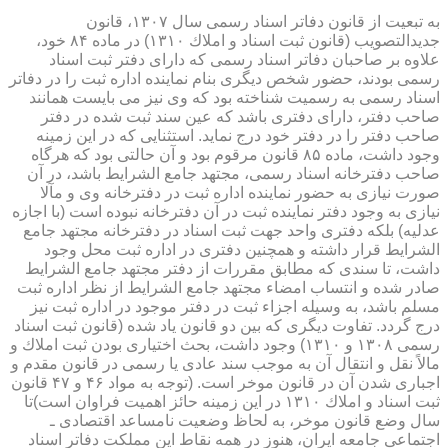
به تبعیت از قانون دفاتر اسناد رسمی سال ۱۳۰۷، قانون
جدیدالتصویب (قانون ثبت اسناد و املاك ۱۳۱۰) در ماده ۸۴ خود،
علاوه بر صاحبان دفاتر اسناد رسمی كه دارای دفتر ثبت اسناد
رسمی بودند، حضور شخص دیگری بنام نماینده اداره ثبت را در دفاتر
اسناد رسمی به رسمیت شناخته بود كه وی نیز می بایست همانند
صاحب دفتر، دارای دفتری باشد كه عین سند ثبت شده در دفتر
صاحب دفتر را در دفتر خود درج نماید. استثنایی كه در این زمینه
وجود داشت، ماده ۸۵ قانون مرقوم بود و آن حالتی بود كه هرگاه
صاحب دفترخانه اسناد رسمی، مجتهد جامع الشرایط باشد، در آن
صورت نیازی به حضور نماینده اداره ثبت در دفترخانه وی و مآلا
نیازی به وجود دفتر نماینده ثبت در آن دفترخانه نبوده است (با اجازه
عدلیه) بلكه دفتری واحد جهت ثبت اسناد در دفترخانه مجتهد جامع
الشرایط قرار داشته و همچنین دفتری در اداره ثبت محل وجود
داشت، تا سندی كه مطابق مقررات از دفتر مجتهد جامع الشرایط
صادر شده و انتساب امضاء مجتهد جامع الشرایط از نظر اداره ثبت
مسلم باشد، به وسیله اجزاء ثبت در دفتر موجود در اداره ثبت نیز
درج گردد. تفاوت دیگری كه بین دو قانون یاد شده (قانون ثبت اسناد
رسمی ۱۳۰۸ و ۱۳۱۰) وجود داشت، بحث اختیاری بودن ثبت املاك و
مالاً نقل و انتقال آن به موجب سند عادی یا رسمی در قانون مقدم و
اجباری شدن آن در قانون موخر است. (توجه به مواد ۴۶ و ۴۷ قانون
ثبت اسناد و املاك ۱۳۱۰ در این زمینه حائز اهمیت فراوان است)تا
سال وضع قانون موخر، به لحاظ وضعیت نامساعد اقتصادی ـ
اجتماعی جامعه ایران، هنوز در همه نقاط این مملكت دفاتر اسناد