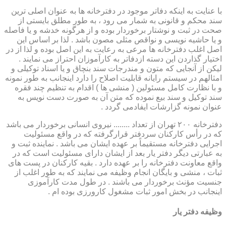
با عنایت به اینکه دفاتر موجود در دفترخانه ها به عنوان اصلی ترین
سند محکم و قانونی به شمار می رود ، به طور مطلق بایستی از
صحت در ثبت و نوشتار برخوردار بوده و از هرگونه خدشه و یا فاصله
و یا حاشیه نویسی و نواقص مثلی مصون باشد . لذا بر اساس این
اصل اغلب دفترخانه ها مرعی به رعایت به این اصل بوده و لذا از در
اختیار گذاردن این دسته ازدفاتر به کارآموزان احتراز می نمایند .
لیکن از آنجایی که متون و مندرجات سند بنچاق و یا اسناد توکیلی و
امثالهم در سیستم رایانه قابلیت اصلاح را دارد اینجانب به طور نمونه
و با نظارت کامل مسئولین ( منشی ها ) اقدام به تنظیم چند فقره
سند توکیل و سند بیع نموده که متن آن به صورت دست نویس به
عنوان نمونه گزارشات ایفادمی گردد .
دفترخانه ۲۰۰ تهران از تعداد ........ نیروی انسانی برخوردار می باشد
که در رأس کارکنان سردفتر قرارگرفته که در واقع مسئولیت
اجرایی دفترخانه مستقیماً بر عهده ایشان می باشد . نماینده ثبت و
به عبارتی دیگر دفتر یار بعد از ایشان دارای مسئولیت است که در
واقع معاونت دفترخانه را بر عهده دارد . بقیه کارکنان در پست های
ثبات ، منشی و بایگان انجام وظیفه می نمایند که به طور اغلب از
جنسیت مؤنث برخوردار می باشند . در طول مدت کارآموزی
اینجانب در بخش امور ثبات مشغول کارورزی بوده ام .
وظیفه دفتر یار