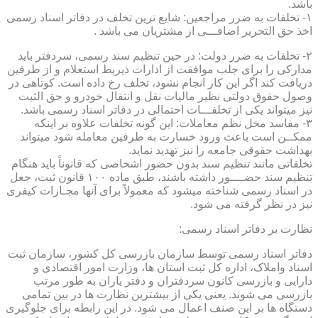
باشد.
۱- تخلفات به ضرر مراجعین: شایع ترین تخلف در دفاتر اسناد رسمی
اخذ حق التحریر اضافـــی از مشتریان می باشد .
۲- تخلفات به ضرر دولت: در حین تنظیم سند رسمی، سردفتر باید
مدارکی را برای جلب موافقت از ادارات ذیربط استعلام و از طرفین
دریافت کند اگر این کار انجام نشود، تخلف رخ داده است. کوتاهی در
وصول حقوق دولتی نظیر مالیات نقل و انتقال خودرو و حق الثبت
نیز میتواند یکی از تخلفـــات احتمالی در دفاتر اسناد رسمی باشد.
۳- مفاسد مخل نظم معاملات: این گونه تخلفات علاوه بر اینکه
ممکــن است باعث ورود خسارت به طرفین معامله شود میتواند
بهداشت حقوقی جامعه را نیز تهدید نماید.
تخلفاتی مانند تنظیم سند بدون حضور اشخاصی که قانوناً باید هنگام
تنظیم سند حضــــور داشته باشند، طبق ماده ۱۰۰ قانون ثبت، جعل
در اسناد رسمی شناخته میشود که معمولاً برای آنها مجـازات کیفری
نیز در نظر گرفته می شود.
نظارت بر دفاتر اسناد رسمی:
دفاتر اسناد رسمی توسط سازمان بازرسی کل کشور، سازمان ثبت
اسناد واملاک، اداره کل ثبت استان ها، وزارت امور اقتصادی و
دارایی و بازرسی کانون سردفتران و دفتر یاران به طور مرتب
بازرسی می شوند. یعنی یکی از بیشترین نظارت ها در بین تمامی
دستگاه ها بر این صنف اعمال می شود. در این رابطه برای جلوگیری