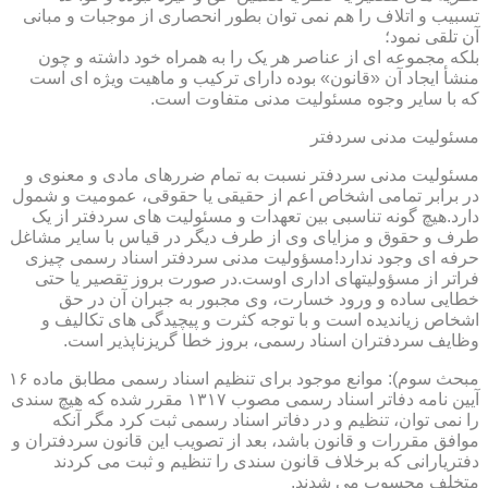
تسبیب و اتلاف را هم نمی توان بطور انحصاری از موجبات و مبانی
آن تلقی نمود؛
بلکه مجموعه ای از عناصر هر یک را به همراه خود داشته و چون
منشأ ایجاد آن «قانون» بوده دارای ترکیب و ماهیت ویژه ای است
که با سایر وجوه مسئولیت مدنی متفاوت است.
مسئولیت مدنی سردفتر
مسئولیت مدنی سردفتر نسبت به تمام ضررهای مادی و معنوی و
در برابر تمامی اشخاص اعم از حقیقی یا حقوقی، عمومیت و شمول
دارد.هیچ گونه تناسبی بین تعهدات و مسئولیت های سردفتر از یک
طرف و حقوق و مزایای وی از طرف دیگر در قیاس با سایر مشاغل
حرفه ای وجود ندارد!مسؤولیت مدنی سردفتر اسناد رسمی چیزی
فراتر از مسؤولیتهای اداری اوست.در صورت بروز تقصیر یا حتی
خطایی ساده و ورود خسارت، وی مجبور به جبران آن در حق
اشخاص زیاندیده است و با توجه کثرت و پیچیدگی های تکالیف و
وظایف سردفتران اسناد رسمی، بروز خطا گریزناپذیر است.
مبحث سوم): موانع موجود برای تنظیم اسناد رسمی مطابق ماده ۱۶
آیین نامه دفاتر اسناد رسمی مصوب ۱۳۱۷ مقرر شده که هیچ سندی
را نمی توان، تنظیم و در دفاتر اسناد رسمی ثبت کرد مگر آنکه
موافق مقررات و قانون باشد، بعد از تصویب این قانون سردفتران و
دفتریارانی که برخلاف قانون سندی را تنظیم و ثبت می کردند
متخلف محسوب می شدند.