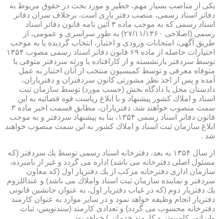
یكی از مناصب بسیار مهم، خطیر و مورد بحث در حقوق مربوط به
دفاتر اسناد رسمی، منصب دفتر یاری است. برخلاف سران دفاتر
اسناد رسمی كه به موجب ماده ۳ آئین نامه قانون دفاتر اسناد
رسمی (اصلاحی ۲۷/۱۱/۱۳۶۰) به طور سراسری و عمومی، از
طریق آگهی، امتحانات ورودی و اختبار، انتخاب گردیده یا به موجب
اختیارات حاصله از ماده ۶۹ قانون دفاتر اسناد رسمی مصوب ۱۳۵۴
توسط سردفتر بازنشسته و از كارافتاده یا ورثه سردفتر متوفی یا
متوفاه معرفی و توسط كمیسیون منتخب از آنان اختبار به عمل
آمده و پس از اخذ نظر مشورتی كانون سردفتران و دفتریاران،
دادستان محل یا دادگاه بخش (حسب مورد) توسط سازمان ثبت
اسناد و املاك كشور پیشنهاد و با ابلاغ ریاست قوه قضائیه به این
سمت منصوب خواهند شد. دفتریاران، مطابق قسمت اخیر ماده ۳
قانون دفاتر اسناد رسمی ۱۳۵۴، بنا به پیشنهاد سردفتر و به موجب
ابلاغ سازمان ثبت اسناد و املاك كشور به این سمت منصوب خواهند
شد .
از سال ۱۳۵۴ به بعد، دفترخانه اسناد رسمی توسط یك سردفتر (كه
مسئول اصلی دفترخانه می باشد) اداره می گردد و غیر از نامبرده،
سازمان اداری دفترخانه مركب از یك دفتریار اول (كه معاون
سردفتر و نماینده سازمان ثبت اسناد واملاك می باشد) و عنداللزوم
یك دفتریار دوم (كه در غیاب دفتریار اول، به عنوان جانشین قانونی
دفتریار انجام وظیفه خواهد نمود و در سایر موارد به عنوان كارمند
دفترخانه محسوب می گردد) و تعدادی كارمند (سندنویس، ثبات
واپراتور كامپیوتر و كارمند خدماتی) خواهد بود .