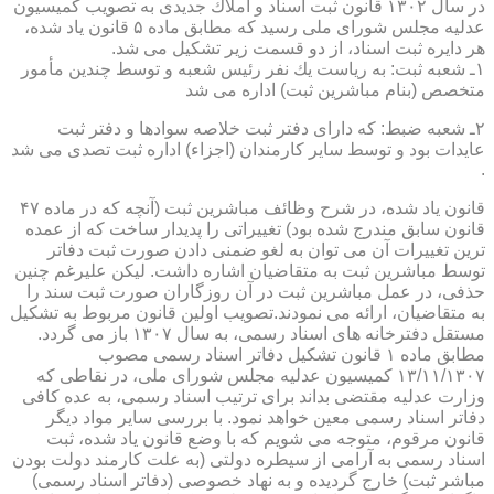
در سال ۱۳۰۲ قانون ثبت اسناد و املاك جدیدی به تصویب كمیسیون
عدلیه مجلس شورای ملی رسید كه مطابق ماده ۵ قانون یاد شده،
هر دایره ثبت اسناد، از دو قسمت زیر تشكیل می شد.
۱ـ شعبه ثبت: به ریاست یك نفر رئیس شعبه و توسط چندین مأمور
متخصص (بنام مباشرین ثبت) اداره می شد
۲ـ شعبه ضبط: كه دارای دفتر ثبت خلاصه سوادها و دفتر ثبت
عایدات بود و توسط سایر كارمندان (اجزاء) اداره ثبت تصدی می شد
.
قانون یاد شده، در شرح وظائف مباشرین ثبت (آنچه كه در ماده ۴۷
قانون سابق مندرج شده بود) تغییراتی را پدیدار ساخت كه از عمده
ترین تغییرات آن می توان به لغو ضمنی دادن صورت ثبت دفاتر
توسط مباشرین ثبت به متقاضیان اشاره داشت. لیكن علیرغم چنین
حذفی، در عمل مباشرین ثبت در آن روزگاران صورت ثبت سند را
به متقاضیان، ارائه می نمودند.تصویب اولین قانون مربوط به تشكیل
مستقل دفترخانه های اسناد رسمی، به سال ۱۳۰۷ باز می گردد.
مطابق ماده ۱ قانون تشكیل دفاتر اسناد رسمی مصوب
۱۳/۱۱/۱۳۰۷ كمیسیون عدلیه مجلس شورای ملی، در نقاطی كه
وزارت عدلیه مقتضی بداند برای ترتیب اسناد رسمی، به عده كافی
دفاتر اسناد رسمی معین خواهد نمود. با بررسی سایر مواد دیگر
قانون مرقوم، متوجه می شویم كه با وضع قانون یاد شده، ثبت
اسناد رسمی به آرامی از سیطره دولتی (به علت كارمند دولت بودن
مباشر ثبت) خارج گردیده و به نهاد خصوصی (دفاتر اسناد رسمی)