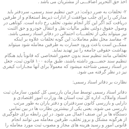
اخذ حق التحریر اضافـــی از مشتریان می باشد .
۲- تخلفات به ضرر دولت: در حین تنظیم سند رسمی، سردفتر باید
مدارکی را برای جلب موافقت از ادارات ذیربط استعلام و از طرفین
دریافت کند اگر این کار انجام نشود، تخلف رخ داده است. کوتاهی در
وصول حقوق دولتی نظیر مالیات نقل و انتقال خودرو و حق الثبت
نیز میتواند یکی از تخلفـــات احتمالی در دفاتر اسناد رسمی باشد.
۳- مفاسد مخل نظم معاملات: این گونه تخلفات علاوه بر اینکه
ممکــن است باعث ورود خسارت به طرفین معامله شود میتواند
بهداشت حقوقی جامعه را نیز تهدید نماید.
تخلفاتی مانند تنظیم سند بدون حضور اشخاصی که قانوناً باید هنگام
تنظیم سند حضــــور داشته باشند، طبق ماده ۱۰۰ قانون ثبت، جعل
در اسناد رسمی شناخته میشود که معمولاً برای آنها مجـازات کیفری
نیز در نظر گرفته می شود.
نظارت بر دفاتر اسناد رسمی:
دفاتر اسناد رسمی توسط سازمان بازرسی کل کشور، سازمان ثبت
اسناد واملاک، اداره کل ثبت استان ها، وزارت امور اقتصادی و
دارایی و بازرسی کانون سردفتران و دفتر یاران به طور مرتب
بازرسی می شوند. یعنی یکی از بیشترین نظارت ها در بین تمامی
دستگاه ها بر این صنف اعمال می شود. در این رابطه برای جلوگیری
از هرگونه مشکل و بروز تخلف، طرفین معامله می توانند انجام
قانونی امور و رسید هزینه های مجاز و مصوب ثبت مورد معامله را