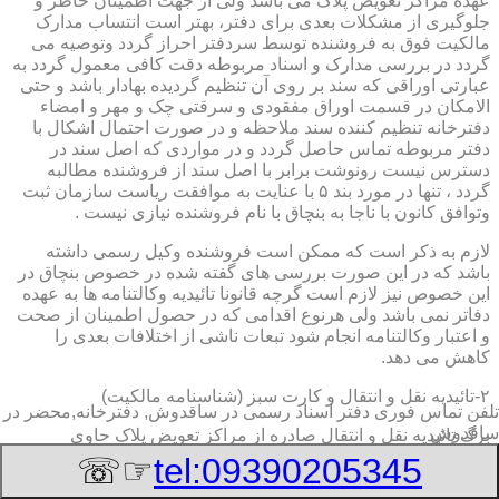
عهده مراکز تعویض پلاک می باشد ولی از جهت اطمینان خاطر و
جلوگیری از مشکلات بعدی برای دفتر، بهتر است انتساب مدارک
مالکیت فوق به فروشنده توسط سردفتر احراز گردد وتوصیه می
گردد در بررسی مدارک و اسناد مربوطه دقت کافی معمول گردد به
عبارتی اوراقی که سند بر روی آن تنظیم گردیده بهادار باشد و حتی
الامکان در قسمت اوراق مفقودی و سرقتی چک و مهر و امضاء
دفترخانه تنظیم کننده سند ملاحظه و در صورت احتمال اشکال با
دفتر مربوطه تماس حاصل گردد و در مواردی که اصل سند در
دسترس نیست رونوشت برابر با اصل سند از فروشنده مطالبه
گردد ، تنها در مورد بند ۵ با عنایت به موافقت ریاست سازمان ثبت
وتوافق کانون با ناجا به بنچاق با نام فروشنده نیازی نیست .
لازم به ذکر است که ممکن است فروشنده وکیل رسمی داشته
باشد که در این صورت بررسی های گفته شده در خصوص بنچاق در
این خصوص نیز لازم است گرچه قانونا تائیدیه وکالتنامه ها به عهده
دفاتر نمی باشد ولی هرنوع اقدامی که در حصول اطمینان از صحت
و اعتبار وکالتنامه انجام شود تبعات ناشی از اختلافات بعدی را
کاهش می دهد.
۲-تائیدیه نقل و انتقال و کارت سبز (شناسنامه مالکیت)
تلفن تماس فوری
دفتر اسناد رسمی در ساقدوش, دفترخانه,محضر در
ساقدوش
برگ تائیدیه نقل و انتقال صادره از مراکز تعویض پلاک حاوی
مشخصات کامل خودرو اعم از نوع ، سیستم ، مدل ، رنگ ، شماره
☞☏
tel:09390205345
موتور و شاسی ، تیپ و بخصوس شماره شناسه خودرو ( VIN ) در
صدر صفحه و مشخصات فروشنده و خریدار اعم از مشخصات