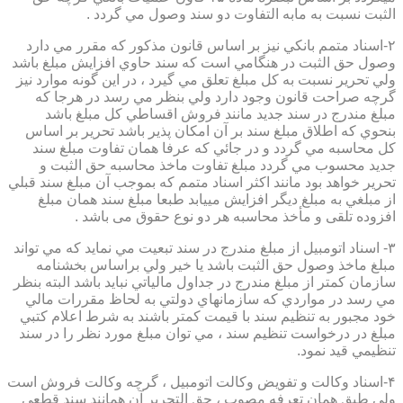
الثبت نسبت به مابه التفاوت دو سند وصول مي گردد .
۲-اسناد متمم بانكي نيز بر اساس قانون مذكور كه مقرر مي دارد
وصول حق الثبت در هنگامي است كه سند حاوي افزايش مبلغ باشد
ولي تحرير نسبت به كل مبلغ تعلق مي گيرد ، در اين گونه موارد نيز
گرچه صراحت قانون وجود دارد ولي بنظر مي رسد در هرجا كه
مبلغ مندرج در سند جديد مانند فروش اقساطي كل مبلغ باشد
بنحوي كه اطلاق مبلغ سند بر آن امكان پذير باشد تحرير بر اساس
كل محاسبه مي گردد و در جائي كه عرفا همان تفاوت مبلغ سند
جديد محسوب مي گردد مبلغ تفاوت ماخذ محاسبه حق الثبت و
تحرير خواهد بود مانند اكثر اسناد متمم كه بموجب آن مبلغ سند قبلي
از مبلغي به مبلغ ديگر افزايش مييابد طبعا مبلغ سند همان مبلغ
افزوده تلقی و مأخذ محاسبه هر دو نوع حقوق می باشد .
۳- اسناد اتومبيل از مبلغ مندرج در سند تبعيت مي نمايد كه مي تواند
مبلغ ماخذ وصول حق الثبت باشد يا خير ولي براساس بخشنامه
سازمان كمتر از مبلغ مندرج در جداول مالياتي نبايد باشد البته بنظر
مي رسد در مواردي كه سازمانهاي دولتي به لحاظ مقررات مالي
خود مجبور به تنظيم سند با قيمت كمتر باشند به شرط اعلام كتبي
مبلغ در درخواست تنظيم سند ، مي توان مبلغ مورد نظر را در سند
تنظيمي قيد نمود.
۴-اسناد وكالت و تفويض وكالت اتومبيل ، گرچه وكالت فروش است
ولي طبق همان تعرفه مصوب ، حق التحرير آن همانند سند قطعي