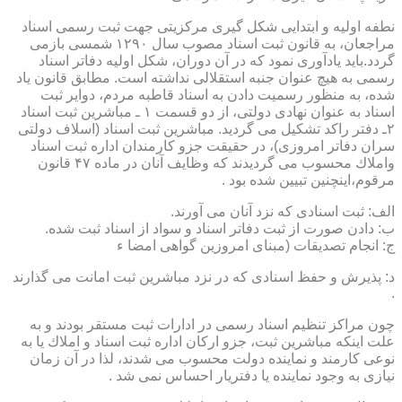
نطفه اولیه و ابتدایی شكل گیری مركزیتی جهت ثبت رسمی اسناد
مراجعان، به قانون ثبت اسناد مصوب سال ۱۲۹۰ شمسی بازمی
گردد.باید یادآوری نمود كه در آن دوران، شكل اولیه دفاتر اسناد
رسمی به هیچ عنوان جنبه استقلالی نداشته است. مطابق قانون یاد
شده، به منظور رسمیت دادن به اسناد قاطبه مردم، دوایر ثبت
اسناد به عنوان نهادی دولتی، از دو قسمت ۱ ـ مباشرین ثبت اسناد
۲ـ دفتر راكد تشكیل می گردید. مباشرین ثبت اسناد (اسلاف دولتی
سران دفاتر امروزی)، در حقیقت جزو كارمندان اداره ثبت اسناد
واملاك محسوب می گردیدند كه وظایف آنان در ماده ۴۷ قانون
مرقوم،اینچنین تبیین شده بود .
الف: ثبت اسنادی كه نزد آنان می آورند.
ب: دادن صورت از ثبت دفاتر اسناد و سواد از اسناد ثبت شده.
ج: انجام تصدیقات (مبنای امروزین گواهی امضا ء
د: پذیرش و حفظ اسنادی كه در نزد مباشرین ثبت امانت می گذارند
.
چون مراكز تنظیم اسناد رسمی در ادارات ثبت مستقر بودند و به
علت اینكه مباشرین ثبت، جزو اركان اداره ثبت اسناد و املاك یا به
نوعی كارمند و نماینده دولت محسوب می شدند، لذا در آن زمان
نیازی به وجود نماینده یا دفتریار احساس نمی شد .