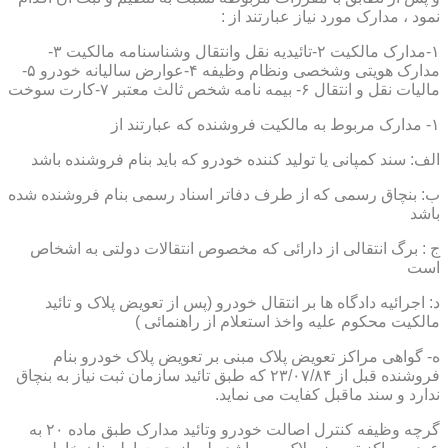
نمود ، مدارک مورد نیاز عبارتند از :
۱-مدارک مالکیت ۲-تائیدیه نقل وانتقال وشناسنامه مالکیت ۳-
مدارک هویتی وشخصی ونظام وظیفه ۴-عوارض سالیانه خودرو ۵-
مالیات نقل و انتقال ۶- بیمه نامه شخص ثالث معتبر ۷-کارت سوخت
۱- مدارک مربوط به مالکیت فروشنده که عبارتند از
الف: سند کمپانی یا تولید کننده خودرو که باید بنام فروشنده باشد
ب: بنچاق رسمی که از طرف دفاتر اسناد رسمی بنام فروشنده شده
باشد
ج : برگ انتقالی از دارائی که مخصوص انتقالات دولتی به اشخاص
است
د: اجرائیه دادگاه ها بر انتقال خودرو (پس از تعویض پلاک و تائید
مالکیت محکوم علیه واخذ استعلام از راهنمائی )
ه- گواهی مراکز تعویض پلاک مبنی بر تعویض پلاک خودرو بنام
فروشنده قبل از ۲۳/۰۷/۸۴ که طبق تائید سازمان ثبت نیاز به بنچاق
ندارد و سند ماقبل کفایت می نماید.
گرچه وظیفه کنترل اصالت خودرو وتائید مدارک طبق ماده ۲۰ به