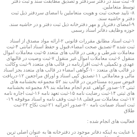
۷- ثبت سند در دفتر سردفتر و تصدیق مطابقت سند و ثبت دفتر
توسط متعاملین.
۸- تایید صحت ثبت و هویت متعاملین با امضای سردفتر ذیل ثبت
دفتر و حاشیه سند.
۹-امضای دفتریار و مهر دفترخانه ذیل ثبت دفتر و در حاشیه سند.
حوزه وظایف دفاتر اسناد رسمی
۱-ثبت اسناد مطابق مقررات قانونی ۲-ارائه مواد مصدق از اسناد
ثبت شده ۳-تصدیق صحت امضاء،قبول و حفظ اسناد امانتی ۴-ثبت
معاملات شرطی و رهنی در قالب های متعدد ۵-ثبت معاملات اموال
منقول ۶-ثبت معاملات اموال غیر منقول ۷-ثبت وصیت در قالبهای
عهدی و تکمیلی ۸-ثبت اقرارنامه در قالب های متعدد ۹-ثبت وکالت
در قالب های متعدد ۱۰-گواهی امضاء در قالب های متعدد بجز اسناد
مالی و معاملاتی ۱۱-تصدیق کپی اسناد و اوراق مراجعین ۱۲-دریافت
قبوض سپرده مستاجرین در قالب بند ۵۲ مجموعه بخشنامه های
ثبتی ۱۳-صدور گواهی عدم انجام معامله بند ۸۹ مجموعه بخشنامه
های ثبتی ۱۴-ثبت رضایت نامه ۱۵-ثبت تعهد نامه ۱۶-ثبت اجاره نامه
۱۷-ثبت معاملات سرقفلی ۱۸-ثبت وقف نامه و اسناد موقوفه ۱۹-
ثبت اسناد ضمانت نامه ۲۰-صدور اجرائیه ۲۱-ثبت نکاح ۲۲-ثبت
طلاق
فعالیت های انجام شده :
با عنایت به اینکه دفاتر موجود در دفترخانه ها به عنوان اصلی ترین