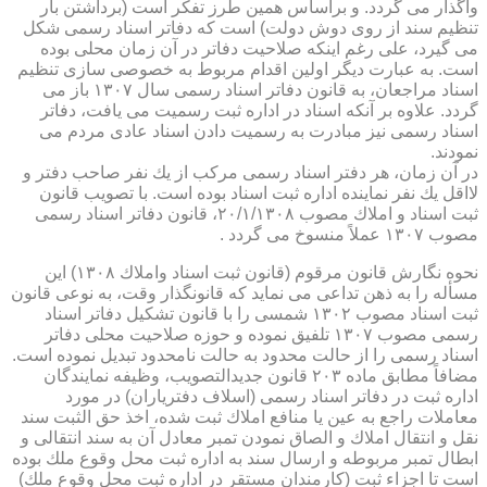
واگذار می گردد. و براساس همین طرز تفكر است (برداشتن بار
تنظیم سند از روی دوش دولت) است كه دفاتر اسناد رسمی شكل
می گیرد، علی رغم اینكه صلاحیت دفاتر در آن زمان محلی بوده
است. به عبارت دیگر اولین اقدام مربوط به خصوصی سازی تنظیم
اسناد مراجعان، به قانون دفاتر اسناد رسمی سال ۱۳۰۷ باز می
گردد. علاوه بر آنكه اسناد در اداره ثبت رسمیت می یافت، دفاتر
اسناد رسمی نیز مبادرت به رسمیت دادن اسناد عادی مردم می
نمودند.
در آن زمان، هر دفتر اسناد رسمی مركب از یك نفر صاحب دفتر و
لااقل یك نفر نماینده اداره ثبت اسناد بوده است. با تصویب قانون
ثبت اسناد و املاك مصوب ۲۰/۱/۱۳۰۸، قانون دفاتر اسناد رسمی
مصوب ۱۳۰۷ عملاً منسوخ می گردد .
نحوه نگارش قانون مرقوم (قانون ثبت اسناد واملاك ۱۳۰۸) این
مسأله را به ذهن تداعی می نماید كه قانونگذار وقت، به نوعی قانون
ثبت اسناد مصوب ۱۳۰۲ شمسی را با قانون تشكیل دفاتر اسناد
رسمی مصوب ۱۳۰۷ تلفیق نموده و حوزه صلاحیت محلی دفاتر
اسناد رسمی را از حالت محدود به حالت نامحدود تبدیل نموده است.
مضافاً مطابق ماده ۲۰۳ قانون جدیدالتصویب، وظیفه نمایندگان
اداره ثبت در دفاتر اسناد رسمی (اسلاف دفتریاران) در مورد
معاملات راجع به عین یا منافع املاك ثبت شده، اخذ حق الثبت سند
نقل و انتقال املاك و الصاق نمودن تمبر معادل آن به سند انتقالی و
ابطال تمبر مربوطه و ارسال سند به اداره ثبت محل وقوع ملك بوده
است تا اجزاء ثبت (كارمندان مستقر در اداره ثبت محل وقوع ملك)