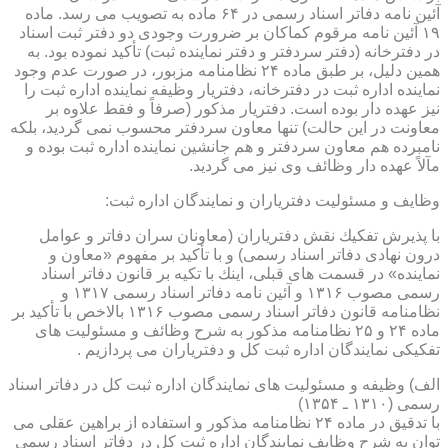
آئین نامه دفاتر اسناد رسمی در ۶۴ ماده به تصویب می رسد. ماده
۱۹ آئین نامه مرقوم كماكان بر ضرورت وجودی دو دفتر ثبت اسناد
در دفترخانه (دفتر سردفتر و دفتر نماینده ثبت) تأكید نموده بود. به
همین دلیل، بر طبق ماده ۲۴ نظامنامه مزبور، در صورت عدم وجود
نماینده اداره ثبت در دفترخانه، دفتریار وظیفه نماینده اداره ثبت را
نیز عهده دار بوده است. دفتریار مذكور (صرفاً و فقط علاوه بر
معاونت در این حالت) تنها معاون سردفتر محسوب نمی گردید، بلكه
نامبرده هم معاون سردفتر و هم جانشین نماینده اداره ثبت بوده و
مآلاً عهده دار وظائف وی نیز می گردید.
وظایف و مسئولیت دفتریاران و نمایندگان اداره ثبت:
با پذیرش تفكیك نقش دفتریاران (معاونان سران دفاتر و عوامل
درون نهادی دفاتر اسناد رسمی) و با تأكید بر مفهوم «معاون و
نماینده» در قسمت های قبلی، اینك با تكیه بر قانون دفاتر اسناد
رسمی مصوب ۱۳۱۶ و آئین نامه دفاتر اسناد رسمی ۱۳۱۷ و
نظامنامه قانون دفاتر اسناد رسمی مصوب ۱۳۱۶ بالاخص با تأكید بر
ماده ۲۴ و ۲۵ نظامنامه مذكور به شرح وظائف و مسئولیت های
تفكیكی نمایندگان اداره ثبت كل و دفتریاران می پردازیم .
الف) وظیفه و مسئولیت های نمایندگان اداره ثبت كل در دفاتر اسناد
رسمی (۱۳۱۰ ـ ۱۳۵۴)
با تدقیق در ماده ۲۴ نظامنامه مذكور و استفاده از براهین عقلی می
توان به شرح وظایف نمایندگان اداره ثبت كل در دفاتر اسناد رسمی