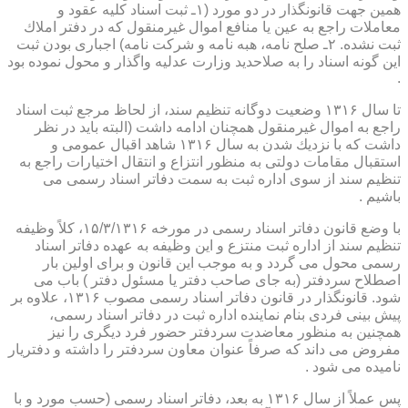
همین جهت قانونگذار در دو مورد (۱ـ ثبت اسناد كلیه عقود و
معاملات راجع به عین یا منافع اموال غیرمنقول كه در دفتر املاك
ثبت نشده. ۲ـ صلح نامه، هبه نامه و شركت نامه) اجباری بودن ثبت
این گونه اسناد را به صلاحدید وزارت عدلیه واگذار و محول نموده بود
.
تا سال ۱۳۱۶ وضعیت دوگانه تنظیم سند، از لحاظ مرجع ثبت اسناد
راجع به اموال غیرمنقول همچنان ادامه داشت (البته باید در نظر
داشت كه با نزدیك شدن به سال ۱۳۱۶ شاهد اقبال عمومی و
استقبال مقامات دولتی به منظور انتزاع و انتقال اختیارات راجع به
تنظیم سند از سوی اداره ثبت به سمت دفاتر اسناد رسمی می
باشیم .
با وضع قانون دفاتر اسناد رسمی در مورخه ۱۵/۳/۱۳۱۶، كلاً وظیفه
تنظیم سند از اداره ثبت منتزع و این وظیفه به عهده دفاتر اسناد
رسمی محول می گردد و به موجب این قانون و برای اولین بار
اصطلاح سردفتر (به جای صاحب دفتر یا مسئول دفتر ) باب می
شود. قانونگذار در قانون دفاتر اسناد رسمی مصوب ۱۳۱۶، علاوه بر
پیش بینی فردی بنام نماینده اداره ثبت در دفاتر اسناد رسمی،
همچنین به منظور معاضدت سردفتر حضور فرد دیگری را نیز
مفروض می داند كه صرفاً عنوان معاون سردفتر را داشته و دفتریار
نامیده می شود .
پس عملاً از سال ۱۳۱۶ به بعد، دفاتر اسناد رسمی (حسب مورد و با