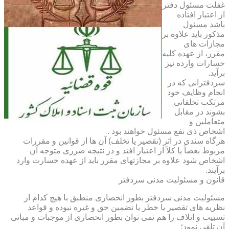
غفلت مسئول دفتر
از اعتبار افتاده
باشد مسئول
مذکور باید علاوه بر
مجازات های
مقرر، از عهده کلیه
خسارات وارده نیز
برآید.
سردفترانی که در
انجام وظایف خود
مرتکب تخلفاتی
بشوند در مقابل
متعاملین و
اشخاص ذی نفع مسئول خواهند بود .
هرگاه سندی در اثر (تقصیر یا تخلف) آن ها از قوانین و مقررات
مربوط بعضاً یا کلاً از اعتبار افتد و در نتیجه ضرری متوجه آن
اشخاص شود علاوه بر مجازتهای مقرر باید از عهده خسارت وارد
برآیند.
قانون و مسئولیت مدنی سردفتر
مسئولیت مدنی سردفتر بطور انحصاری منطبق با هیچ کدام از
نظریه های تقصیر یا خطر یا تضمین حق و غیره نبوده و قواعد
تسبیب و اتلاف را هم نمی توان بطور انحصاری از موجبات و مبانی
آن تلقی نمود؛