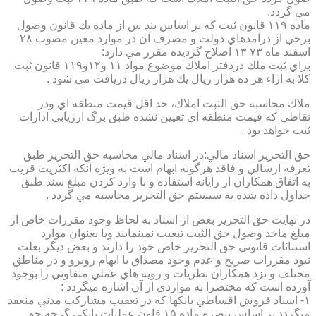
مي گردد.
ماده ۱۱۹ قانون ثبت كه بر اساس بند س از ماده يك قانون وصول
برخي از درآمدهاي دولت و مصرف آن در موارد معين مصوب ۲۸
اسفند ماه ۷۳ ۱۳ اصلاح گرديده مقرر مي دارد:
براي ثبت ملك دردفتر املاك موضوع مواد ۱۱ و۱۲و۱۱۹ قانون ثبت
كلا به ازاء هر ده هزار ريال يك هزار ريال دريافت مي شود .
ملاك محاسبه حق الثبت املاك، حد اقل قيمت منطقه اي ودر
نقاطي كه قيمت منطقه اي تعيين نشده طبق برگ ارزيابي ادارات
ثبت خواهد بود .
حق التحرير اسناد مالي:در اسناد مالي محاسبه حق التحرير طبق
تعرفه ارسالي و فاقد هرگونه ابهام است به ويژه آنكه اكثريت قريب
به اتفاق همكاران از رايانه استفاده و با وارد كردن مبلغ سند طبق
جداول داده شده به سيستم حق التحرير محاسبه مي گردد .
در نهايت حق التحرير بعض از اسناد به لحاظ وجود مقررات خاص از
مبلغ ماخذ وصول حق الثبت تبعيت نمينمايند ويا بعنوان موارد
استنائات قانوني حق التحرير خاص خود را دارند و بعض ديگر بعلت
نبود مقررات صريح و عدم وجود مصداق با ابهام روبرو و در مناطق
مختلف و نزد همكاران نظريات و رويه هاي عملي متفاوتي را بوجود
آورده است كه مختصرا به مواردي از آن اشاره ميگردد :
۱- اسناد فروش اقساطي بانكها كه در تعقيب مشاركت مدني منعقد
ميگردد بر اساس تبصره ماده ۱۵ قاون عمليات بانكي گرچه حق