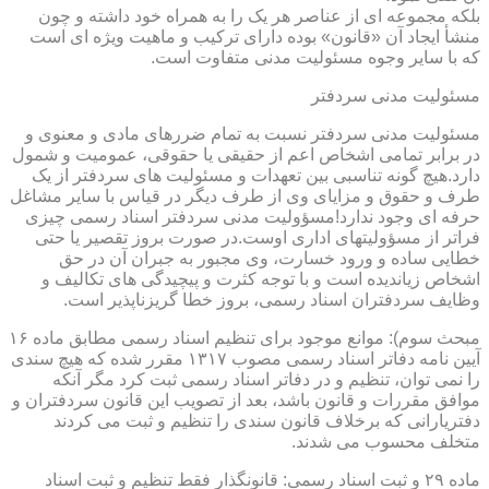
بلکه مجموعه ای از عناصر هر یک را به همراه خود داشته و چون
منشأ ایجاد آن «قانون» بوده دارای ترکیب و ماهیت ویژه ای است
که با سایر وجوه مسئولیت مدنی متفاوت است.
مسئولیت مدنی سردفتر
مسئولیت مدنی سردفتر نسبت به تمام ضررهای مادی و معنوی و
در برابر تمامی اشخاص اعم از حقیقی یا حقوقی، عمومیت و شمول
دارد.هیچ گونه تناسبی بین تعهدات و مسئولیت های سردفتر از یک
طرف و حقوق و مزایای وی از طرف دیگر در قیاس با سایر مشاغل
حرفه ای وجود ندارد!مسؤولیت مدنی سردفتر اسناد رسمی چیزی
فراتر از مسؤولیتهای اداری اوست.در صورت بروز تقصیر یا حتی
خطایی ساده و ورود خسارت، وی مجبور به جبران آن در حق
اشخاص زیاندیده است و با توجه کثرت و پیچیدگی های تکالیف و
وظایف سردفتران اسناد رسمی، بروز خطا گریزناپذیر است.
مبحث سوم): موانع موجود برای تنظیم اسناد رسمی مطابق ماده ۱۶
آیین نامه دفاتر اسناد رسمی مصوب ۱۳۱۷ مقرر شده که هیچ سندی
را نمی توان، تنظیم و در دفاتر اسناد رسمی ثبت کرد مگر آنکه
موافق مقررات و قانون باشد، بعد از تصویب این قانون سردفتران و
دفتریارانی که برخلاف قانون سندی را تنظیم و ثبت می کردند
متخلف محسوب می شدند.
ماده ۲۹ و ثبت اسناد رسمی: قانونگذار فقط تنظیم و ثبت اسناد