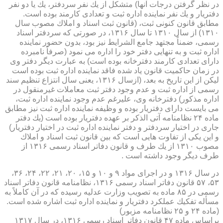
در نظر گرفتن درجات آنها) متشكل از یك نفر سردفتر، یك یا دو نفر
دفتریار و یك نفر نماینده اداره ثبت و تعدادی كارمند بوده است.
مطابق قانون كنونی ثبت، (قانون ثبت اسناد و املاك مصوب سال
۱۳۱۰) از سال ۱۳۱۰ تا سال ۱۳۱۶، در صورتی كه سردفتر اسناد
رسمی، ضمناً مجتهد جامع الشرایط نیز بود، بدون حضور نماینده
اداره ثبت و به تنهایی دفتر خود را اداره می نمود (صرفاً نامبرده
دارای تعدادی كارمند دفترخانه بوده است) به عبارت دیگر دفتر وی
در زمان حاكمیت قانون یاد شده فاقد نماینده اداره ثبت بوده است
لیكن از این تاریخ به بعد، (ازسال ۱۳۱۶، یعنی سال انتزاع تنظیم سند
رسمی از اداره ثبت و عدم وجود دفتر ثبت معاملات غیرمنقول در
اداره مذكور) دفترخانه وی، علیرغم عدم وجود نماینده اداره ثبت،
می بایست دارای دفتریار بوده و وظیفه نماینده اداره ثبت نیز مطابق
ماده ۲۴ نظامنامه آتی الذكر بر عهده دفتریار بوده است (یك دفتر
جاری در اختیار سردفتر و دفتر نماینده اداره ثبت در اختیار دفتریار)
و این یكی از تفاوت هایی است كه بین قانون ثبت اسناد و املاك
مصوب ۱۳۱۰ از یك طرف و قانون دفاتر اسناد رسمی ۱۳۱۶ از
طرف دیگر وجود داشته است .
در سال ۱۳۱۶ و در اجرای مواد ۹ و ۱۰ و ۱۵، ۲۰، ۲۱، ۲۲، ۲۴، ۳۶،
۵۳، ۵۷ قانون دفاتر اسناد رسمی ۱۳۱۶، نظامنامه قانون دفاتر اسناد
رسمی در ۸۵ ماده به تصویب وزارت عدلیه رسیده كه در آن كاملاً به
مسأله تفكیك عملكرد دفتریار و نماینده اداره ثبت اشاره شده است.
(ماده ۲۴ و ۲۵ نظامنامه مزبور)
براساس ماده ۴۷ قانون دفاتر اسناد رسمی ۱۳۱۶، در سال ۱۳۱۷