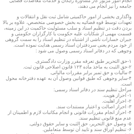
انجام امور مزبور کار مشاوره رایگان و خدمات معاضدت قضایی
جامعه را نیز انجام می دهند،
واگذاری بخشی از امور حاکمیتی شامل ثبت نقل و انتقالات و
تعهدات توسط قوه قضائیه به بخش خصوصی متخصص، علاوه بر بالا
بردن دقت در تنظیم اسناد و سلب مسئولیت حاکمیت در این زمینه،
قسمت مهمی از شکایات علیه حکومت یا کارگزاران حکومتی و
جبران خسارات ناشی از اشتباه در تنظیم اسناد را به سمت گروهی
از خود مردم یعنی سردفتران اسناد رسمی هدایت نموده است.
وجوهی که در دفاتر اسناد رسمی وصول می شود :
۱-حق التحریر طبق تعرفه مقرر وزارت دادگستری.
۲-حق الثبت به ماخذ ماده ۱۲۳ قانون اصلاحی قانون ثبت.
۳-مالیات و حق تمبر برابر مقررات مالیاتی.
۴-سایر وجوهی که طبق قوانین وصول آن به عهده دفترخانه محول
است.
مراحل تنظیم سند در دفاتر اسناد رسمی:
۱- احراز هویت.
۲- احراز اهلیت.
۳- احراز اصالت و اعتبار مستندات سند.
۴- احراز انجام مقررات قانونی و انجام مکاتبات لازم و اطمینان از
عدم منع قانونی تنظیم سند.
۵- وصول حق التحریر، حق الثبت و سایر حقوق دولتی.
۶- تنظیم اوراق سند و تایید آن توسط متعاملین.