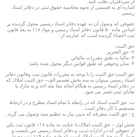
از سردفتران طلب کنند.
اشاره ای به قسمتی از نحوه محاسبه حقوق ثبتی در دفاتر اسناد
رسمی
حقوقي كه وصول آن به عهده دفاتر اسناد رسمي محول گرديده بر
اساس ماده ۵۰ قانون دفاتر اسناد رسمي و مواد ۱۱۸ به بعد قانون
ثبت احصاء گرديده است كه عبارتند از :
حق الثبت
۲- حق التحرير
۳- ماليا ت طبق مقررات مالياتي
۴- ساير وجوهي كه طبق قوانين ديگر محول شده باشد
حق الثبت:حق الثبت را با توجه به مقررات قانون ثبت وقانون دفاتر
اسناد رسمي ميتوان به سه بخش تقسيم الف– حق الثبت املاك كه
در دفاتر اسناد رسمي به هنگام انجام معا مله اخذ و به مازاد يا
بقاياي ثبتی تعبیر می شود .
ب- حق الثبت اسناد كه در رابطه با تمام اسناد مطرح و در ارتباط
مستقيم با كار دفاتر است .
ج - حق الثبت متفرقه كه بدون نياز به تنظیم سند وصول می گردد .
بخش اول – حق الثبت املاک:با عنايت به ماده ۱۱۸ قانون ثبت يكي
از حقوقي كه در ادارات ثبـت و دفاتر اسناد رسمي مي بايست و
صول گردد حق الثبت املاك است كه طبق ماده ۱۱۹ ثبت وصول