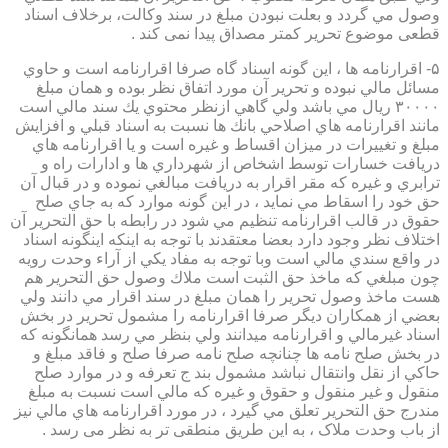
وصول مي گردد و بعلت نبودن مبلغ در سند وكالت، برخلاف اسناد
قطعی موضوع تحریر کمتر مصداق پیدا نمی کند .
۵- اقرارنامه ها ، اين گونه اسناد گاه صرفا اقرارنامه است و حاوي
مسائل مالي نبوده و تحرير آن مورد اتفاق نظر بوده و همان مبلغ
۳۰۰۰۰ ريال مي باشد ولي گاهي ازنظر محتوي يك سند مالي است
مانند اقرارنامه هاي اصلاحي بانك ها نسبت به اسناد قبلي و افزايش
مبلغ و تغييرات در ميزان اقساط و غيره است و يا اقرارنامه هاي
دريافت خسارات توسط اشخاص از شهرداري ها و ادارات راه و
ترابري و غيره كه مقر اقرار به دريافت مبالغي نموده و در قبال آن
حق خود را اسقاط مي نمايد ، در اين گونه موارد كه به جاي صلح
حقوق در قالب اقرارنامه تنظيم مي شود در رابطه با حق التحرير آن
اختلاف نظر وجود دارد بعضا معتقدند با توجه به اينكه اينگونه اسناد
در واقع سندي مالي است وبا توجه به مفاد يكي از آراء وحدت رويه
چون مبلغي كه ماخذ حق الثبت است ملاك وصول حق التحرير هم
هست ماخذ وصول تحرير را همان مبلغ در سند اقرار مي دانند ولي
بعضي از همكاران ديگر صرفا اقرارنامه را مشمول تحرير در بخش
اسناد غيرمالي و اقرارنامه ميدانند ولي بنظر مي رسد همانگونه كه
در بخش صلح نامه ها چنانچه صلح نامه صرفا صلح و فاقد مبلغ و
حاكي از نقل وانتقال نباشد مشمول بند ج تعرفه و در موارد صلح
منقول و غير منقول و حقوق و غيره كه مالي است نسبت به مبلغ
مندرج حق التحرير تعلق مي گيرد ، در مورد اقرارنامه هاي مالي نيز
از باب وحدت ملاک ، به این طریق منطقی تر به نظر می رسد .