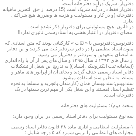
دفتریار، شریک درآمد دفترخانه است.
دفتریار فقط در درآمد شریک است (15 درصد از حق التحریر ماهیانه
دفترخانه )و در کار و مسئولیت و هزینه ها وضررها هیچ شراکتی
ندارد.
در قانون، هیچ مسئولیتی برای دفتریار ذکر نشده است.
امضای دفتریار در اعتباربخشی به اسنادرسمی تأثیری ندارد!!
دفترنویس:دفترنویس یا « ثبّات » کارکنانی بودند که متن اسنادی که
متون اسناد تنظیمی را در دفتر سردفتر ثبت می کردند و این دفاتر
به امضای متعهدین و سردفتر و دفتریار می رسید.
از سال های ۱۳۹۲ تا سال ۱۳۹۵ و سال های پس از آن با راه اندازی
((سامانه ثبت الکترونیکی اسناد )) به تدریج این شغل از تشکیلات
دفاتر اسناد رسمی حذف گردید و بجای آن از اپراتور های ماهر و
مسلط به تنظیم سند استفاده میشود.
سندنویس:سندنویسان همان (کارمندان باتجربه و مسلط به نحوه
تنظیم اسناد )هستند و این شغل یکی از مهم ترین سمتها در یک
دفترخانه است.
مبحث دوم) : مسئولیت های دفترخانه
سه نوع مسئولیت برای دفاتر اسناد رسمی در ایران وجود دارد:
۱-مسئولیت انتظامی و اداری ماده ۳۸ قانون دفاتر اسناد رسمی
مجازات های انتظامی را برمی شمرد که ۵ درجه شامل :