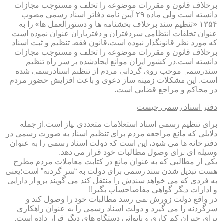
برخلاف قانون و مقررات موضوعه را تخلف و مستوجب مجازات
دانسته است ولی ماده ۲۹ آیین نامه دفاتر اسناد رسمی مصوب
۱۳۵۴ «تنظیم سند برخلاف بخشنامه ها و دستورالعمل ها» را به
عنوان تخلفات انتظامی سردفتران و دفتریاران عنوان نموده است
که مورد نظر قانونگذار نبوده است،قانون فقط تنظیم و ثبت اسناد
برخلاف قانون و مقررات موضوعه را تخلف و مستوجب مجازات
دانسته است.در کشور ایران موانع ایجادشده بر سر راه تنظیم
سندرسمی موجب روی گردانی مردم از تنظیم اسنادرسمی شده
است. این مشکلات زمینه ساز دعوی و باعث افزایش حضور مردم
در محاکم و مراجع قضایی است.
دفتر اسناد رسمی چیست
برای تنظیم رسمی اسناد استعلامات متعددی نیاز است.از جمله
دلایلی که مانع مراجعه مردم برای تنظیم اسناد به صورت رسمی در
دفترخانه ها می شود، این است که دولت اسناد رسمی را به عنوان
وسیله ای برای وصول مطالبات خود قرار می دهد.
یکی از مطالبی که به عنوان مانع در کتابت معاملات مردم مطرح
هست تبدیل شدن سند رسمی برای دولت به “سر گردنه” است؛یعنی
به فردی که می خواهد سندش را منتقل کند می گویند برو از دارایی
و ادارات دیگر گواهی مفاصاحساب بگیر!!
در واقع دولت زورش نمی رسد مطالبات خود را وصول کند و
سرگردنه را می گیرد و دولت اسناد رسمی را به عنوان راهکاری
برای جبران کم کاری و ناتوانی دستگاه های دیگر قرار داده است.