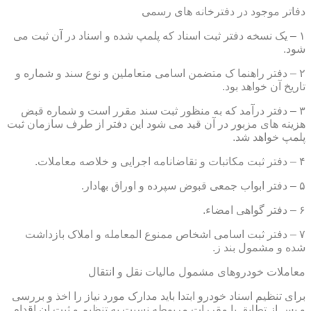
دفاتر موجود در دفترخانه های رسمی
۱ – یک نسخه دفتر ثبت اسناد که پلمپ شده و اسناد در آن ثبت می
شود.
۲ – دفتر راهنما ک متضمن اسامی متعاملین و نوع سند و شماره و
تاریخ آن خواهد بود.
۳ – دفتر درآمد که به منظور ثبت سند مقرر است و شماره قبض
هزینه های مزبور در آن قید می شود این دفتر از طرف سازمان ثبت
پلمپ خواهد شد.
۴ – دفتر ثبت مکاتبات و تقاضانامه اجرایی و خلاصه معاملات.
۵ – دفتر ابواب جمعی قبوض سپرده و اوراق بهادار.
۶ – دفتر گواهی امضاء.
۷ – دفتر ثبت اسامی اشخاص ممنوع المعامله و املاک بازداشت
شده و مشمول بند ز.
معاملات خودروهای مشمول مالیات نقل و انتقال
برای تنظیم اسناد خودرو ابتدا باید مدارک مورد نیاز را اخذ و بررسی
و پس از تطابق با مقررات مربوطه نسبت به تنظیم و ثبت ان اقدام