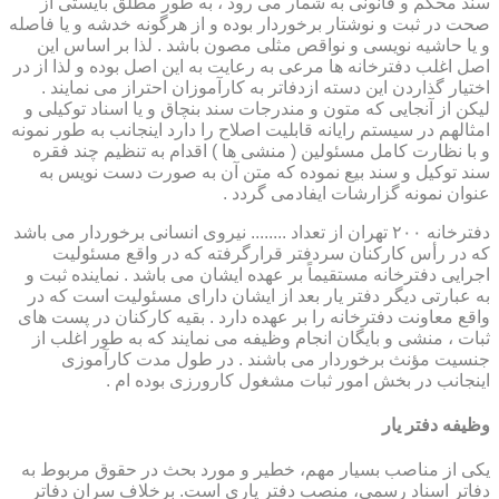
سند محکم و قانونی به شمار می رود ، به طور مطلق بایستی از
صحت در ثبت و نوشتار برخوردار بوده و از هرگونه خدشه و یا فاصله
و یا حاشیه نویسی و نواقص مثلی مصون باشد . لذا بر اساس این
اصل اغلب دفترخانه ها مرعی به رعایت به این اصل بوده و لذا از در
اختیار گذاردن این دسته ازدفاتر به کارآموزان احتراز می نمایند .
لیکن از آنجایی که متون و مندرجات سند بنچاق و یا اسناد توکیلی و
امثالهم در سیستم رایانه قابلیت اصلاح را دارد اینجانب به طور نمونه
و با نظارت کامل مسئولین ( منشی ها ) اقدام به تنظیم چند فقره
سند توکیل و سند بیع نموده که متن آن به صورت دست نویس به
عنوان نمونه گزارشات ایفادمی گردد .
دفترخانه ۲۰۰ تهران از تعداد ........ نیروی انسانی برخوردار می باشد
که در رأس کارکنان سردفتر قرارگرفته که در واقع مسئولیت
اجرایی دفترخانه مستقیماً بر عهده ایشان می باشد . نماینده ثبت و
به عبارتی دیگر دفتر یار بعد از ایشان دارای مسئولیت است که در
واقع معاونت دفترخانه را بر عهده دارد . بقیه کارکنان در پست های
ثبات ، منشی و بایگان انجام وظیفه می نمایند که به طور اغلب از
جنسیت مؤنث برخوردار می باشند . در طول مدت کارآموزی
اینجانب در بخش امور ثبات مشغول کارورزی بوده ام .
وظیفه دفتر یار
یكی از مناصب بسیار مهم، خطیر و مورد بحث در حقوق مربوط به
دفاتر اسناد رسمی، منصب دفتر یاری است. برخلاف سران دفاتر