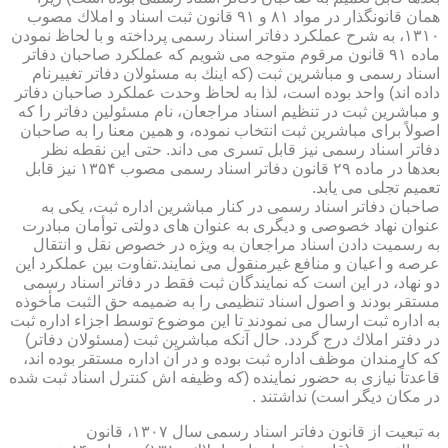
همان قانونگذار در مواد ۸۱ و ۹۱ قانون ثبت اسناد و املاك مصوب
۱۳۱۰، به شرح عملكرد دفاتر اسناد رسمی پرداخته و با لحاظ نمودن
ماده ۹۱ قانون مرقوم متوجه می شویم كه عملكرد صاحبان دفاتر
اسناد رسمی و مباشرین ثبت (كه اینك به مسئولان دفاتر تغییرنام
داده اند) واحد بوده است، لذا به لحاظ وحدت عملكرد صاحبان دفاتر
و مباشرین ثبت در تنظیم اسناد مراجعان، نام مسئولین دفاتر را كه
اصولاً برای مباشرین ثبت انتخاب نموده، و همین معنا را به صاحبان
دفاتر اسناد رسمی نیز قابل تسری می داند. حتی این نقطه نظر
بعدها در ماده ۲۹ قانون دفاتر اسناد رسمی مصوب ۱۳۵۴ نیز قابل
تعمیم تجلی می یابد.
صاحبان دفاتر اسناد رسمی در كنار مباشرین اداره ثبت، یكی به
عنوان نهاد خصوصی و دیگری به عنوان های دولتی توأمان مبادرت
به رسمیت دادن اسناد مراجعان به ویژه در خصوص نقل و انتقال
عرصه و اعیان و منافع غیرمنقول می نمایند.تفاوت بین عملكرد این
دو نهاد، در این است كه نمایندگان ثبت فقط در دفاتر اسناد رسمی
مستقر بودند و اصول اسناد تنظیمی را به ضمیمه حق الثبت مأخوذه
به اداره ثبت ارسال می نمودند تا این موضوع توسط اجزاء اداره ثبت
در دفتر املاك درج گردد. حال آنكه مباشرین ثبت (مسئولان دفاتر)
كه كارمندان موظف اداره ثبت بوده و در آن اداره مستقر بوده اند،
قاعدتاً نیازی به حضور نماینده (كه وظیفه اش كنترل اسناد ثبت شده
در مكان دیگر است) نداشتند .
به تبعیت از قانون دفاتر اسناد رسمی سال ۱۳۰۷، قانون