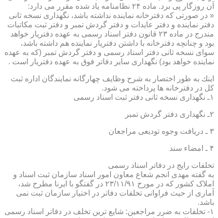
آن روزگار پی برد. ماده ۲۴ نظامنامه یاد شده مقرر می دارد:
« در صورتی كه دفترخانه نماینده نداشته باشد، نگهداری نسخه ثانی
دفتر نماینده و دفتر عایدات و دفتر گردش تمبر و دفتر ثبت مكاتبات
مندرج در ماده ۲۳ قانون دفتر اسناد رسمی به عهده دفتریار خواهد
بود و چنانچه دفترخانه با داشتن دفتریار نماینده هم داشته باشد،
سوای نسخه ثانی دفتر اسناد رسمی و دفتر گردش تمبر (كه به عهده
نماینده خواهد بود) نگهداری سایر دفاتر فوق به عهده دفتریار است .
اینك به طور اختصار به شرح وظایف چهارگانه نمایندگان اداره ثبت
كل در دفترخانه ها پرداخته می شود.
۱ـ نگهداری نسخه ثانی دفتر ثبت اسناد رسمی
۲ـ نگهداری دفتر گردش تمبر
۳ ـ دریافت وجوه تودیعی مراجعان
۴ ـ امضاء سند
تخلفات رایج در دفاتر اسناد رسمی
به گفته مهدی انجم شعاع معاون امور اسناد سازمان ثبت اسناد و
املاک کشور که در مورخ ۲۳/۱۱/۹۱ در گفتگو با ایرنا مطرح شد،
آماری از حیث فراوانی تخلفات دفاتر در اختیار سازمان ثبت نمی
باشد.
۱- تخلفات به ضرر مراجعین: شایع ترین تخلف در دفاتر اسناد رسمی