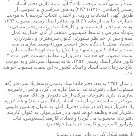
اسناد رسمی كه به موجب ماده ۳ آئین نامه قانون دفاتر اسناد
رسمی (اصلاحی ۲۷/۱۱/۱۳۶۰) به طور سراسری و عمومی، از
طریق آگهی، امتحانات ورودی و اختبار، انتخاب گردیده یا به موجب
اختیارات حاصله از ماده ۶۹ قانون دفاتر اسناد رسمی مصوب ۱۳۵۴
توسط سردفتر بازنشسته و از كارافتاده یا ورثه سردفتر متوفی یا
متوفاه معرفی و توسط كمیسیون منتخب از آنان اختبار به عمل
آمده و پس از اخذ نظر مشورتی كانون سردفتران و دفتریاران،
دادستان محل یا دادگاه بخش (حسب مورد) توسط سازمان ثبت
اسناد و املاك كشور پیشنهاد و با ابلاغ ریاست قوه قضائیه به این
سمت منصوب خواهند شد. دفتریاران، مطابق قسمت اخیر ماده ۳
قانون دفاتر اسناد رسمی ۱۳۵۴، بنا به پیشنهاد سردفتر و به موجب
ابلاغ سازمان ثبت اسناد و املاك كشور به این سمت منصوب خواهند
شد .
از سال ۱۳۵۴ به بعد، دفترخانه اسناد رسمی توسط یك سردفتر (كه
مسئول اصلی دفترخانه می باشد) اداره می گردد و غیر از نامبرده،
سازمان اداری دفترخانه مركب از یك دفتریار اول (كه معاون
سردفتر و نماینده سازمان ثبت اسناد واملاك می باشد) و عنداللزوم
یك دفتریار دوم (كه در غیاب دفتریار اول، به عنوان جانشین قانونی
دفتریار انجام وظیفه خواهد نمود و در سایر موارد به عنوان كارمند
دفترخانه محسوب می گردد) و تعدادی كارمند (سندنویس، ثبات
واپراتور كامپیوتر و كارمند خدماتی) خواهد بود .
تاریخچه شكل گیری دفاتر اسناد رسمی: