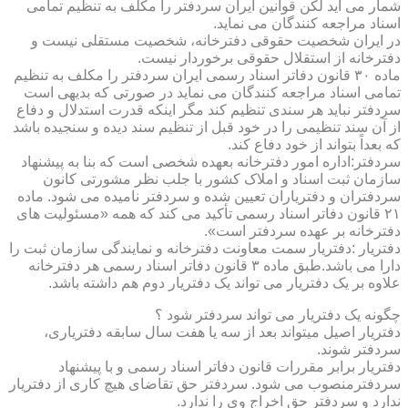
شمار می آید لکن قوانین ایران سردفتر را مکلف به تنظیم تمامی
اسناد مراجعه کنندگان می نماید.
در ایران شخصیت حقوقی دفترخانه، شخصیت مستقلی نیست و
دفترخانه از استقلال حقوقی برخوردار نیست.
ماده ۳۰ قانون دفاتر اسناد رسمی ایران سردفتر را مکلف به تنظیم
تمامی اسناد مراجعه کنندگان می نماید در صورتی که بدیهی است
سردفتر نباید هر سندی تنظیم کند مگر اینکه قدرت استدلال و دفاع
از آن سند تنظیمی را در خود قبل از تنظیم سند دیده و سنجیده باشد
که بعداً بتواند از خود دفاع کند.
سردفتر:اداره امور دفترخانه بعهده شخصی است که بنا به پیشنهاد
سازمان ثبت اسناد و املاک کشور با جلب نظر مشورتی کانون
سردفتران و دفتریاران تعیین شده و سردفتر نامیده می شود. ماده
۲۱ قانون دفاتر اسناد رسمی تأکید می کند که همه «مسئولیت های
دفترخانه بر عهده سردفتر است».
دفتریار :دفتریار سمت معاونت دفترخانه و نمایندگی سازمان ثبت را
دارا می باشد.طبق ماده ۳ قانون دفاتر اسناد رسمی هر دفترخانه
علاوه بر یک دفتریار می تواند یک دفتریار دوم هم داشته باشد.
چگونه یک دفتریار می تواند سردفتر شود ؟
دفتریار اصیل میتواند بعد از سه یا هفت سال سابقه دفتریاری،
سردفتر شوند.
دفتریار برابر مقررات قانون دفاتر اسناد رسمی و با پیشنهاد
سردفترمنصوب می شود. سردفتر حق تقاضای هیچ کاری از دفتریار
ندارد و سردفتر حق اخراج وی را ندارد.