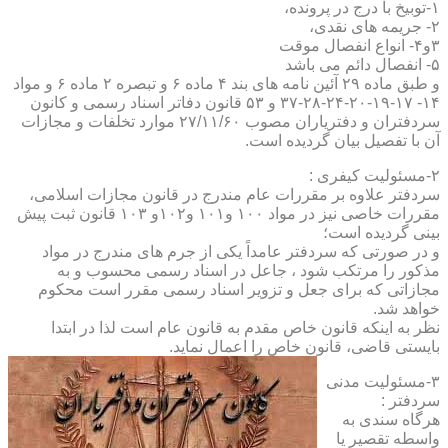
۱-توبیخ با درج در پرونده،
۲- جریمه های نقدی،
۳و۴- انواع انفصال موقت
۵- انفصال دائم می باشد
و طبق ماده ۲۹ آئین نامه های بند ۴ ماده ۶ و تبصره ۲ ماده ۶ و مواد
۱۴- ۱۷-۱۹-۲۰-۲۴-۲۸-۳۷ و ۵۳ قانون دفاتر اسناد رسمی و کانون
سردفتران و دفتریاران مصوب ۲۷/۱۱/۶۰ موارد تخلفات و مجازات
آن با تفصیل بیان گردیده است.
۲-مسئولیت کیفری :
سردفتر علاوه بر مقررات عام مندرج در قانون مجازات اسلامی،
مقررات خاصی نیز در مواد ۱۰۰ و۱۰۱ و۱۰۲و ۱۰۳ قانون ثبت پیش
بینی گردیده است؛
و در صورتی که سردفتر عامداً یکی از جرم های مندرج در مواد
مذکور را مرتکب شود ، جاعل در اسناد رسمی محسوب و به
مجازاتی که برای جعل و تزویر اسناد رسمی مقرر است محکوم
خواهد شد.
نظر به اینکه قانون خاص مقدم به قانون عام است لذا در ابتدا
بایستی قاضی، قانون خاص را اعمال نماید.
۳-مسئولیت مدنی
سردفتر :
هرگاه سندی به
واسطه تقصیر یا