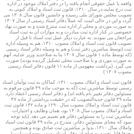
واقعه یا عمل حقوقی انجام یافته را در دفتر املاك موجود در اداره
ثبت درج نمایند.در سال ۱۳۱۰، قانون ثبت اسناد و املاك كنونی به
تصویب مجلس شورای ملی رسیده و جانشین قانون سال ۱۳۰۸ می
گردد و این در حالی است كه عملاً دفاتر اسناد رسمی از سال ۱۳۰۷
به صورت موردی و محلی از اداره ثبت منتزع شده و به صورت نهاد
خصوصی در كنار اداره ثبت مبادرت و به موازات آن به ثبت اسناد
مراجعان می نمودند. به عبارت دیگر عمل ثبت اسناد تا قبل از
تصویب قانون ثبت اسناد و املاك مصوب ۱۳۱۰، هم به وسیله اداره
ثبت (توسط مباشرین دفتر ثبت) و هم به وسیله دفاتر اسناد رسمی
(كه توسط ماده ۱ قانون سال ۱۳۰۷ بنا به صلاحدید وزیر عدلیه، آنهم
به صورت موردی و با صلاحیت محلی تشكیل گردیده بودند) صورت
می گیرد. (برداشت مفهومی از ماده ۱۱ قانون دفاتر اسناد رسمی
مصوب ۱۳۰۷ )
قانون ثبت اسناد و املاك مصوب ۱۳۱۰، كماكان به ثبت توأمان اسناد
رسمی توسط مباشرین ثبت (كه به موجب ماده ۴۹ قانون مرقوم به
مسئولین دفاتر تغییر نام یافته اند) و دفاتر اسناد رسمی اعتقاد دارد.
ماده ۴۹ قانون جدیدالتصویب كه در حقیقت برداشتی از ماده ۴۷
قانون ثبت اسناد و املاك مصوب سال ۱۲۹۰ و ماده ۱۴۲ قانون ثبت
اسناد و املاك مصوب سال ۱۳۰۸ بود، همان وظایف و اختیارات
مباشرین ثبت را به مسئولین دفاتر هم تعمیم می دهد. (باید توجه
نمود كه معنای مسئولین دفاتر، مندرج در ماده ۴۹ قانون ثبت اسناد
واملاك سال ۱۳۱۰، بدواً بر مباشرین ثبت صادق بوده و همچنین
بعدها قابل تعمیم به صاحبان دفاتر اسناد رسمی بوده است) زیرا