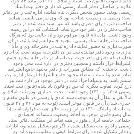
جدیدالتصویب (قانون ثبت اسناد و املاك ۱۳۱۰) در ماده ۸۴ خود،
علاوه بر صاحبان دفاتر اسناد رسمی كه دارای دفتر ثبت اسناد
رسمی بودند، حضور شخص دیگری بنام نماینده اداره ثبت را در دفاتر
اسناد رسمی به رسمیت شناخته بود كه وی نیز می بایست همانند
صاحب دفتر، دارای دفتری باشد كه عین سند ثبت شده در دفتر
صاحب دفتر را در دفتر خود درج نماید. استثنایی كه در این زمینه
وجود داشت، ماده ۸۵ قانون مرقوم بود و آن حالتی بود كه هرگاه
صاحب دفترخانه اسناد رسمی، مجتهد جامع الشرایط باشد، در آن
صورت نیازی به حضور نماینده اداره ثبت در دفترخانه وی و مآلا
نیازی به وجود دفتر نماینده ثبت در آن دفترخانه نبوده است (با اجازه
عدلیه) بلكه دفتری واحد جهت ثبت اسناد در دفترخانه مجتهد جامع
الشرایط قرار داشته و همچنین دفتری در اداره ثبت محل وجود
داشت، تا سندی كه مطابق مقررات از دفتر مجتهد جامع الشرایط
صادر شده و انتساب امضاء مجتهد جامع الشرایط از نظر اداره ثبت
مسلم باشد، به وسیله اجزاء ثبت در دفتر موجود در اداره ثبت نیز
درج گردد. تفاوت دیگری كه بین دو قانون یاد شده (قانون ثبت اسناد
رسمی ۱۳۰۸ و ۱۳۱۰) وجود داشت، بحث اختیاری بودن ثبت املاك و
مالاً نقل و انتقال آن به موجب سند عادی یا رسمی در قانون مقدم و
اجباری شدن آن در قانون موخر است. (توجه به مواد ۴۶ و ۴۷ قانون
ثبت اسناد و املاك ۱۳۱۰ در این زمینه حائز اهمیت فراوان است)تا
سال وضع قانون موخر، به لحاظ وضعیت نامساعد اقتصادی ـ
اجتماعی جامعه ایران، هنوز در همه نقاط این مملكت دفاتر اسناد
رسمی و اداره ثبت تشكیل نشده یا اگر هم تشكیل شده بود، ادارات
و دفاتر تشكیل شده دارای شرایط كیفی و مطلوب نبوده اند. به