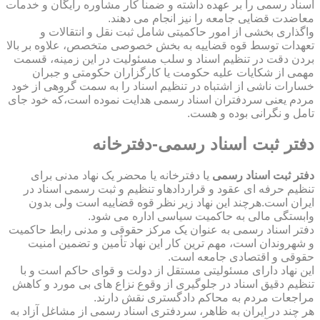
اسناد رسمی را بر عهده داشته و ضمناً کار مشاوره رایگان و خدمات
معاضدت قضایی جامعه را نیز انجام می دهند.
واگذاری بخشی از امور حاکمیتی شامل ثبت نقل و انتقالات و
تعهدات توسط قوه قضاییه به بخش خصوصی متخصص، علاوه بر بالا
بردن دقت در تنظیم اسناد و سلب مسئولیت در این زمینه، قسمت
مهمی از شکایات علیه حکومت یا کارگزاران حکومتی و جبران
خسارات ناشی از اشتباه در تنظیم اسناد را به سمت گروهی از خود
مردم یعنی سردفتران اسناد رسمی هدایت نموده است،که خود جای
تامل و نگرانی بوده و هست.
دفتر ثبت اسناد رسمی-دفترخانه
دفتر ثبت اسناد رسمی
یا دفترخانه یا محضر یک نهاد مدنی برای
تنظیم حرفه ای عقود و قراردادهاو تنظیم و ثبت رسمی اسناد در
ایران است.هرچند این نهاد زیر نظر قوه قضاییه است ولی بدون
وابستگی مالی به حاکمیت سیاسی اداره می شود.
دفتر اسناد رسمی به عنوان یک مرکز حقوقی و مدنی رابط حاکمیت
و شهروندان است، مهم ترین کار این نهاد تأمین و تضمین امنیت
حقوقی و اقتصادی جامعه است.
این نهاد دارای مسئولیتی مستقل از دولت و قوای حاکم است و با
تنظیم دقیق اسناد در جلوگیری از وقوع نزاع های بی مورد و کاهش
مراجعات مردم به محاکم دادگستری نقش دارند.
هر چند در ایران به ظاهر، سردفتری اسناد رسمی از مشاغل آزاد به