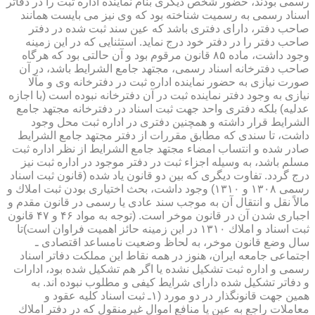
رسمی بودند، حضور شخص دیگری بنام نماینده اداره ثبت را در دفاتر
اسناد رسمی به رسمیت شناخته بود كه وی نیز می بایست همانند
صاحب دفتر، دارای دفتری باشد كه عین سند ثبت شده در دفتر
صاحب دفتر را در دفتر خود درج نماید. استثنایی كه در این زمینه
وجود داشت، ماده ۸۵ قانون مرقوم بود و آن حالتی بود كه هرگاه
صاحب دفترخانه اسناد رسمی، مجتهد جامع الشرایط باشد، در آن
صورت نیازی به حضور نماینده اداره ثبت در دفترخانه وی و مآلا
نیازی به وجود دفتر نماینده ثبت در آن دفترخانه نبوده است (با اجازه
عدلیه) بلكه دفتری واحد جهت ثبت اسناد در دفترخانه مجتهد جامع
الشرایط قرار داشته و همچنین دفتری در اداره ثبت محل وجود
داشت، تا سندی كه مطابق مقررات از دفتر مجتهد جامع الشرایط
صادر شده و انتساب امضاء مجتهد جامع الشرایط از نظر اداره ثبت
مسلم باشد، به وسیله اجزاء ثبت در دفتر موجود در اداره ثبت نیز
درج گردد. تفاوت دیگری كه بین دو قانون یاد شده (قانون ثبت اسناد
رسمی ۱۳۰۸ و ۱۳۱۰) وجود داشت، بحث اختیاری بودن ثبت املاك و
مالاً نقل و انتقال آن به موجب سند عادی یا رسمی در قانون مقدم و
اجباری شدن آن در قانون موخر است. (توجه به مواد ۴۶ و ۴۷ قانون
ثبت اسناد و املاك ۱۳۱۰ در این زمینه حائز اهمیت فراوان است)تا
سال وضع قانون موخر، به لحاظ وضعیت نامساعد اقتصادی ـ
اجتماعی جامعه ایران، هنوز در همه نقاط این مملكت دفاتر اسناد
رسمی و اداره ثبت تشكیل نشده یا اگر هم تشكیل شده بود، ادارات
و دفاتر تشكیل شده دارای شرایط كیفی و مطلوب نبوده اند. به
همین جهت قانونگذار در دو مورد (۱ـ ثبت اسناد كلیه عقود و
معاملات راجع به عین یا منافع اموال غیرمنقول كه در دفتر املاك