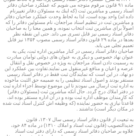
ماده ۹۱ قانون مرقوم متوجه می شویم كه عملكرد صاحبان دفاتر
اسناد رسمی و مباشرین ثبت (كه اینك به مسئولان دفاتر تغییرنام
داده اند) واحد بوده است، لذا به لحاظ وحدت عملكرد صاحبان دفاتر
و مباشرین ثبت در تنظیم اسناد مراجعان، نام مسئولین دفاتر را كه
اصولاً برای مباشرین ثبت انتخاب نموده، و همین معنا را به صاحبان
دفاتر اسناد رسمی نیز قابل تسری می داند. حتی این نقطه نظر
بعدها در ماده ۲۹ قانون دفاتر اسناد رسمی مصوب ۱۳۵۴ نیز قابل
تعمیم تجلی می یابد.
صاحبان دفاتر اسناد رسمی در كنار مباشرین اداره ثبت، یكی به
عنوان نهاد خصوصی و دیگری به عنوان های دولتی توأمان مبادرت
به رسمیت دادن اسناد مراجعان به ویژه در خصوص نقل و انتقال
عرصه و اعیان و منافع غیرمنقول می نمایند.تفاوت بین عملكرد این
دو نهاد، در این است كه نمایندگان ثبت فقط در دفاتر اسناد رسمی
مستقر بودند و اصول اسناد تنظیمی را به ضمیمه حق الثبت مأخوذه
به اداره ثبت ارسال می نمودند تا این موضوع توسط اجزاء اداره ثبت
در دفتر املاك درج گردد. حال آنكه مباشرین ثبت (مسئولان دفاتر)
كه كارمندان موظف اداره ثبت بوده و در آن اداره مستقر بوده اند،
قاعدتاً نیازی به حضور نماینده (كه وظیفه اش كنترل اسناد ثبت شده
در مكان دیگر است) نداشتند .
به تبعیت از قانون دفاتر اسناد رسمی سال ۱۳۰۷، قانون
جدیدالتصویب (قانون ثبت اسناد و املاك ۱۳۱۰) در ماده ۸۴ خود،
علاوه بر صاحبان دفاتر اسناد رسمی كه دارای دفتر ثبت اسناد