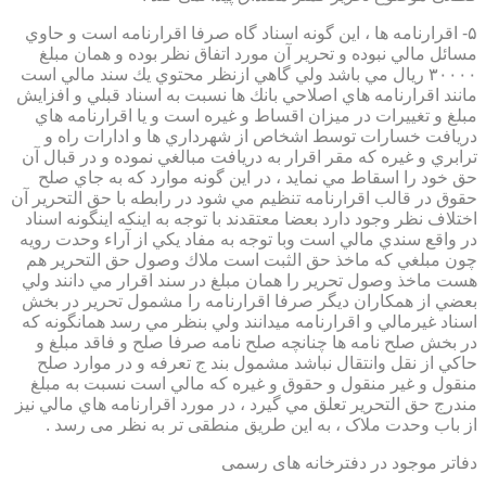
۵- اقرارنامه ها ، اين گونه اسناد گاه صرفا اقرارنامه است و حاوي
مسائل مالي نبوده و تحرير آن مورد اتفاق نظر بوده و همان مبلغ
۳۰۰۰۰ ريال مي باشد ولي گاهي ازنظر محتوي يك سند مالي است
مانند اقرارنامه هاي اصلاحي بانك ها نسبت به اسناد قبلي و افزايش
مبلغ و تغييرات در ميزان اقساط و غيره است و يا اقرارنامه هاي
دريافت خسارات توسط اشخاص از شهرداري ها و ادارات راه و
ترابري و غيره كه مقر اقرار به دريافت مبالغي نموده و در قبال آن
حق خود را اسقاط مي نمايد ، در اين گونه موارد كه به جاي صلح
حقوق در قالب اقرارنامه تنظيم مي شود در رابطه با حق التحرير آن
اختلاف نظر وجود دارد بعضا معتقدند با توجه به اينكه اينگونه اسناد
در واقع سندي مالي است وبا توجه به مفاد يكي از آراء وحدت رويه
چون مبلغي كه ماخذ حق الثبت است ملاك وصول حق التحرير هم
هست ماخذ وصول تحرير را همان مبلغ در سند اقرار مي دانند ولي
بعضي از همكاران ديگر صرفا اقرارنامه را مشمول تحرير در بخش
اسناد غيرمالي و اقرارنامه ميدانند ولي بنظر مي رسد همانگونه كه
در بخش صلح نامه ها چنانچه صلح نامه صرفا صلح و فاقد مبلغ و
حاكي از نقل وانتقال نباشد مشمول بند ج تعرفه و در موارد صلح
منقول و غير منقول و حقوق و غيره كه مالي است نسبت به مبلغ
مندرج حق التحرير تعلق مي گيرد ، در مورد اقرارنامه هاي مالي نيز
از باب وحدت ملاک ، به این طریق منطقی تر به نظر می رسد .
دفاتر موجود در دفترخانه های رسمی