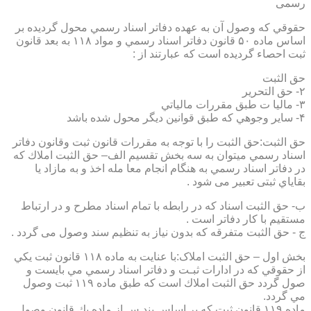
رسمی
حقوقي كه وصول آن به عهده دفاتر اسناد رسمي محول گرديده بر
اساس ماده ۵۰ قانون دفاتر اسناد رسمي و مواد ۱۱۸ به بعد قانون
ثبت احصاء گرديده است كه عبارتند از :
حق الثبت
۲- حق التحرير
۳- ماليا ت طبق مقررات مالياتي
۴- ساير وجوهي كه طبق قوانين ديگر محول شده باشد
حق الثبت:حق الثبت را با توجه به مقررات قانون ثبت وقانون دفاتر
اسناد رسمي ميتوان به سه بخش تقسيم الف– حق الثبت املاك كه
در دفاتر اسناد رسمي به هنگام انجام معا مله اخذ و به مازاد يا
بقاياي ثبتی تعبیر می شود .
ب- حق الثبت اسناد كه در رابطه با تمام اسناد مطرح و در ارتباط
مستقيم با كار دفاتر است .
ج - حق الثبت متفرقه كه بدون نياز به تنظیم سند وصول می گردد .
بخش اول – حق الثبت املاک:با عنايت به ماده ۱۱۸ قانون ثبت يكي
از حقوقي كه در ادارات ثبـت و دفاتر اسناد رسمي مي بايست و
صول گردد حق الثبت املاك است كه طبق ماده ۱۱۹ ثبت وصول
مي گردد.
ماده ۱۱۹ قانون ثبت كه بر اساس بند س از ماده يك قانون وصول