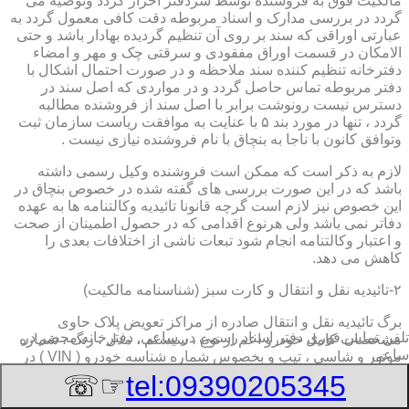
مالکیت فوق به فروشنده توسط سردفتر احراز گردد وتوصیه می
گردد در بررسی مدارک و اسناد مربوطه دقت کافی معمول گردد به
عبارتی اوراقی که سند بر روی آن تنظیم گردیده بهادار باشد و حتی
الامکان در قسمت اوراق مفقودی و سرقتی چک و مهر و امضاء
دفترخانه تنظیم کننده سند ملاحظه و در صورت احتمال اشکال با
دفتر مربوطه تماس حاصل گردد و در مواردی که اصل سند در
دسترس نیست رونوشت برابر با اصل سند از فروشنده مطالبه
گردد ، تنها در مورد بند ۵ با عنایت به موافقت ریاست سازمان ثبت
وتوافق کانون با ناجا به بنچاق با نام فروشنده نیازی نیست .
لازم به ذکر است که ممکن است فروشنده وکیل رسمی داشته
باشد که در این صورت بررسی های گفته شده در خصوص بنچاق در
این خصوص نیز لازم است گرچه قانونا تائیدیه وکالتنامه ها به عهده
دفاتر نمی باشد ولی هرنوع اقدامی که در حصول اطمینان از صحت
و اعتبار وکالتنامه انجام شود تبعات ناشی از اختلافات بعدی را
کاهش می دهد.
۲-تائیدیه نقل و انتقال و کارت سبز (شناسنامه مالکیت)
برگ تائیدیه نقل و انتقال صادره از مراکز تعویض پلاک حاوی
تلفن تماس فوری
دفتر اسناد رسمی در ساعی, دفترخانه,محضر در
مشخصات کامل خودرو اعم از نوع ، سیستم ، مدل ، رنگ ، شماره
ساعی
موتور و شاسی ، تیپ و بخصوس شماره شناسه خودرو ( VIN ) در
صدر صفحه و مشخصات فروشنده و خریدار اعم از مشخصات
☞☏
tel:09390205345
سجلی و شماره ملی و کدپستی و آدرس و شماره انتظامی
اختصاصی آنها با قسمت توضیحات برای هریک در قسمت انتهائی و