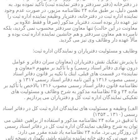
در دفترخانه (دفتر سردفتر و دفتر نماینده ثبت) تأكید نموده بود. به
همین دلیل، بر طبق ماده ۲۴ نظامنامه مزبور، در صورت عدم وجود
نماینده اداره ثبت در دفترخانه، دفتریار وظیفه نماینده اداره ثبت را
نیز عهده دار بوده است. دفتریار مذكور (صرفاً و فقط علاوه بر
معاونت در این حالت) تنها معاون سردفتر محسوب نمی گردید، بلكه
نامبرده هم معاون سردفتر و هم جانشین نماینده اداره ثبت بوده و
مآلاً عهده دار وظائف وی نیز می گردید.
وظایف و مسئولیت دفتریاران و نمایندگان اداره ثبت:
با پذیرش تفكیك نقش دفتریاران (معاونان سران دفاتر و عوامل
درون نهادی دفاتر اسناد رسمی) و با تأكید بر مفهوم «معاون و
نماینده» در قسمت های قبلی، اینك با تكیه بر قانون دفاتر اسناد
رسمی مصوب ۱۳۱۶ و آئین نامه دفاتر اسناد رسمی ۱۳۱۷ و
نظامنامه قانون دفاتر اسناد رسمی مصوب ۱۳۱۶ بالاخص با تأكید بر
ماده ۲۴ و ۲۵ نظامنامه مذكور به شرح وظائف و مسئولیت های
تفكیكی نمایندگان اداره ثبت كل و دفتریاران می پردازیم .
الف) وظیفه و مسئولیت های نمایندگان اداره ثبت كل در دفاتر اسناد
رسمی (۱۳۱۰ ـ ۱۳۵۴)
با تدقیق در ماده ۲۴ نظامنامه مذكور و استفاده از براهین عقلی می
توان به شرح وظایف نمایندگان اداره ثبت كل در دفاتر اسناد رسمی
آن روزگار پی برد. ماده ۲۴ نظامنامه یاد شده مقرر می دارد:
« در صورتی كه دفترخانه نماینده نداشته باشد، نگهداری نسخه ثانی