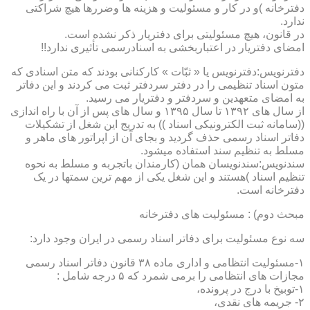
دفترخانه )و در کار و مسئولیت و هزینه ها وضررها هیچ شراکتی
ندارد.
در قانون، هیچ مسئولیتی برای دفتریار ذکر نشده است.
امضای دفتریار در اعتباربخشی به اسنادرسمی تأثیری ندارد!!
دفترنویس:دفترنویس یا « ثبّات » کارکنانی بودند که متن اسنادی که
متون اسناد تنظیمی را در دفتر سردفتر ثبت می کردند و این دفاتر
به امضای متعهدین و سردفتر و دفتریار می رسید.
از سال های ۱۳۹۲ تا سال ۱۳۹۵ و سال های پس از آن با راه اندازی
((سامانه ثبت الکترونیکی اسناد )) به تدریج این شغل از تشکیلات
دفاتر اسناد رسمی حذف گردید و بجای آن از اپراتور های ماهر و
مسلط به تنظیم سند استفاده میشود.
سندنویس:سندنویسان همان (کارمندان باتجربه و مسلط به نحوه
تنظیم اسناد )هستند و این شغل یکی از مهم ترین سمتها در یک
دفترخانه است.
مبحث دوم) : مسئولیت های دفترخانه
سه نوع مسئولیت برای دفاتر اسناد رسمی در ایران وجود دارد:
۱-مسئولیت انتظامی و اداری ماده ۳۸ قانون دفاتر اسناد رسمی
مجازات های انتظامی را برمی شمرد که ۵ درجه شامل :
۱-توبیخ با درج در پرونده،
۲- جریمه های نقدی،