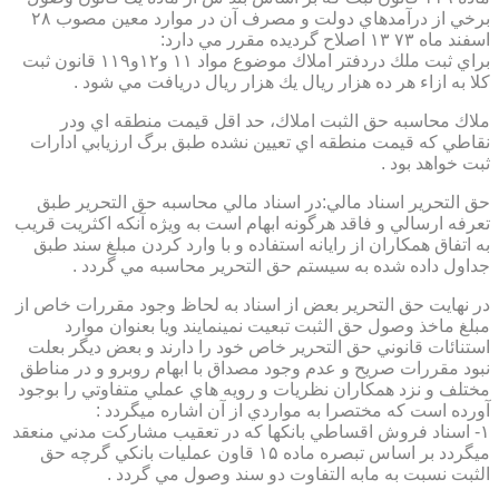
برخي از درآمدهاي دولت و مصرف آن در موارد معين مصوب ۲۸
اسفند ماه ۷۳ ۱۳ اصلاح گرديده مقرر مي دارد:
براي ثبت ملك دردفتر املاك موضوع مواد ۱۱ و۱۲و۱۱۹ قانون ثبت
كلا به ازاء هر ده هزار ريال يك هزار ريال دريافت مي شود .
ملاك محاسبه حق الثبت املاك، حد اقل قيمت منطقه اي ودر
نقاطي كه قيمت منطقه اي تعيين نشده طبق برگ ارزيابي ادارات
ثبت خواهد بود .
حق التحرير اسناد مالي:در اسناد مالي محاسبه حق التحرير طبق
تعرفه ارسالي و فاقد هرگونه ابهام است به ويژه آنكه اكثريت قريب
به اتفاق همكاران از رايانه استفاده و با وارد كردن مبلغ سند طبق
جداول داده شده به سيستم حق التحرير محاسبه مي گردد .
در نهايت حق التحرير بعض از اسناد به لحاظ وجود مقررات خاص از
مبلغ ماخذ وصول حق الثبت تبعيت نمينمايند ويا بعنوان موارد
استنائات قانوني حق التحرير خاص خود را دارند و بعض ديگر بعلت
نبود مقررات صريح و عدم وجود مصداق با ابهام روبرو و در مناطق
مختلف و نزد همكاران نظريات و رويه هاي عملي متفاوتي را بوجود
آورده است كه مختصرا به مواردي از آن اشاره ميگردد :
۱- اسناد فروش اقساطي بانكها كه در تعقيب مشاركت مدني منعقد
ميگردد بر اساس تبصره ماده ۱۵ قاون عمليات بانكي گرچه حق
الثبت نسبت به مابه التفاوت دو سند وصول مي گردد .