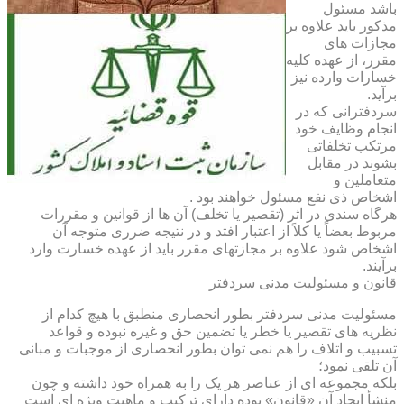
باشد مسئول
مذکور باید علاوه بر
مجازات های
مقرر، از عهده کلیه
خسارات وارده نیز
برآید.
سردفترانی که در
انجام وظایف خود
مرتکب تخلفاتی
بشوند در مقابل
متعاملین و
اشخاص ذی نفع مسئول خواهند بود .
هرگاه سندی در اثر (تقصیر یا تخلف) آن ها از قوانین و مقررات
مربوط بعضاً یا کلاً از اعتبار افتد و در نتیجه ضرری متوجه آن
اشخاص شود علاوه بر مجازتهای مقرر باید از عهده خسارت وارد
برآیند.
قانون و مسئولیت مدنی سردفتر
مسئولیت مدنی سردفتر بطور انحصاری منطبق با هیچ کدام از
نظریه های تقصیر یا خطر یا تضمین حق و غیره نبوده و قواعد
تسبیب و اتلاف را هم نمی توان بطور انحصاری از موجبات و مبانی
آن تلقی نمود؛
بلکه مجموعه ای از عناصر هر یک را به همراه خود داشته و چون
منشأ ایجاد آن «قانون» بوده دارای ترکیب و ماهیت ویژه ای است