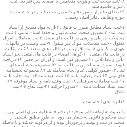
۸- تایید صحت ثبت و هویت متعاملین با امضای سردفتر ذیل ثبت
دفتر و حاشیه سند.
۹-امضای دفتریار و مهر دفترخانه ذیل ثبت دفتر و در حاشیه سند.
حوزه وظایف دفاتر اسناد رسمی
۱-ثبت اسناد مطابق مقررات قانونی ۲-ارائه مواد مصدق از اسناد
ثبت شده ۳-تصدیق صحت امضاء،قبول و حفظ اسناد امانتی ۴-ثبت
معاملات شرطی و رهنی در قالب های متعدد ۵-ثبت معاملات اموال
منقول ۶-ثبت معاملات اموال غیر منقول ۷-ثبت وصیت در قالبهای
عهدی و تکمیلی ۸-ثبت اقرارنامه در قالب های متعدد ۹-ثبت وکالت
در قالب های متعدد ۱۰-گواهی امضاء در قالب های متعدد بجز اسناد
مالی و معاملاتی ۱۱-تصدیق کپی اسناد و اوراق مراجعین ۱۲-دریافت
قبوض سپرده مستاجرین در قالب بند ۵۲ مجموعه بخشنامه های
ثبتی ۱۳-صدور گواهی عدم انجام معامله بند ۸۹ مجموعه بخشنامه
های ثبتی ۱۴-ثبت رضایت نامه ۱۵-ثبت تعهد نامه ۱۶-ثبت اجاره نامه
۱۷-ثبت معاملات سرقفلی ۱۸-ثبت وقف نامه و اسناد موقوفه ۱۹-
ثبت اسناد ضمانت نامه ۲۰-صدور اجرائیه ۲۱-ثبت نکاح ۲۲-ثبت
طلاق
فعالیت های انجام شده :
با عنایت به اینکه دفاتر موجود در دفترخانه ها به عنوان اصلی ترین
سند محکم و قانونی به شمار می رود ، به طور مطلق بایستی از
صحت در ثبت و نوشتار برخوردار بوده و از هرگونه خدشه و یا فاصله