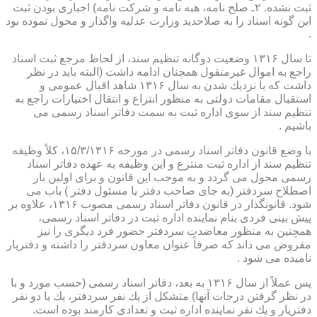
ثبت نشده. ۲ـ صلح نامه، هبه نامه و شركت نامه) اجباری بودن ثبت
این گونه اسناد را به صلاحدید وزارت عدلیه واگذار و محول نموده بود
.
تا سال ۱۳۱۶ وضعیت دوگانه تنظیم سند، از لحاظ مرجع ثبت اسناد
راجع به اموال غیرمنقول همچنان ادامه داشت (البته باید در نظر
داشت كه با نزدیك شدن به سال ۱۳۱۶ شاهد اقبال عمومی و
استقبال مقامات دولتی به منظور انتزاع و انتقال اختیارات راجع به
تنظیم سند از سوی اداره ثبت به سمت دفاتر اسناد رسمی می
باشیم .
با وضع قانون دفاتر اسناد رسمی در مورخه ۱۵/۳/۱۳۱۶، كلاً وظیفه
تنظیم سند از اداره ثبت منتزع و این وظیفه به عهده دفاتر اسناد
رسمی محول می گردد و به موجب این قانون و برای اولین بار
اصطلاح سردفتر (به جای صاحب دفتر یا مسئول دفتر ) باب می
شود. قانونگذار در قانون دفاتر اسناد رسمی مصوب ۱۳۱۶، علاوه بر
پیش بینی فردی بنام نماینده اداره ثبت در دفاتر اسناد رسمی،
همچنین به منظور معاضدت سردفتر حضور فرد دیگری را نیز
مفروض می داند كه صرفاً عنوان معاون سردفتر را داشته و دفتریار
نامیده می شود .
پس عملاً از سال ۱۳۱۶ به بعد، دفاتر اسناد رسمی (حسب مورد و با
در نظر گرفتن درجات آنها) متشكل از یك نفر سردفتر، یك یا دو نفر
دفتریار و یك نفر نماینده اداره ثبت و تعدادی كارمند بوده است.