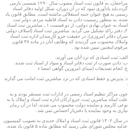
مراجعان، به قانون ثبت اسناد مصوب سال ۱۲۹۰ شمسی بازمی
گردد.باید یادآوری نمود كه در آن دوران، شكل اولیه دفاتر اسناد
رسمی به هیچ عنوان جنبه استقلالی نداشته است. مطابق قانون یاد
شده، به منظور رسمیت دادن به اسناد قاطبه مردم، دوایر ثبت
اسناد به عنوان نهادی دولتی، از دو قسمت ۱ ـ مباشرین ثبت اسناد
۲ـ دفتر راكد تشكیل می گردید. مباشرین ثبت اسناد (اسلاف دولتی
سران دفاتر امروزی)، در حقیقت جزو كارمندان اداره ثبت اسناد
واملاك محسوب می گردیدند كه وظایف آنان در ماده ۴۷ قانون
مرقوم،اینچنین تبیین شده بود .
الف: ثبت اسنادی كه نزد آنان می آورند.
ب: دادن صورت از ثبت دفاتر اسناد و سواد از اسناد ثبت شده.
ج: انجام تصدیقات (مبنای امروزین گواهی امضا ء
د: پذیرش و حفظ اسنادی كه در نزد مباشرین ثبت امانت می گذارند
.
چون مراكز تنظیم اسناد رسمی در ادارات ثبت مستقر بودند و به
علت اینكه مباشرین ثبت، جزو اركان اداره ثبت اسناد و املاك یا به
نوعی كارمند و نماینده دولت محسوب می شدند، لذا در آن زمان
نیازی به وجود نماینده یا دفتریار احساس نمی شد .
در سال ۱۳۰۲ قانون ثبت اسناد و املاك جدیدی به تصویب كمیسیون
عدلیه مجلس شورای ملی رسید كه مطابق ماده ۵ قانون یاد شده،