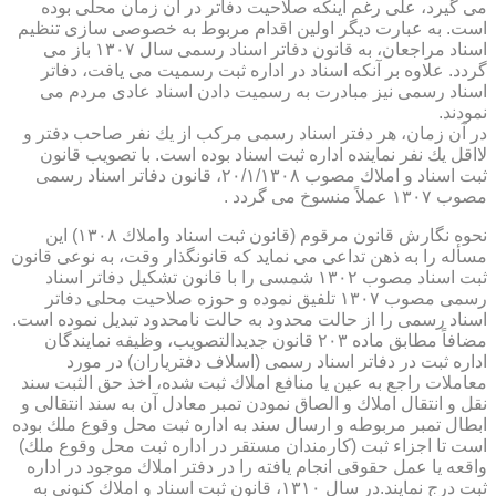
می گیرد، علی رغم اینكه صلاحیت دفاتر در آن زمان محلی بوده
است. به عبارت دیگر اولین اقدام مربوط به خصوصی سازی تنظیم
اسناد مراجعان، به قانون دفاتر اسناد رسمی سال ۱۳۰۷ باز می
گردد. علاوه بر آنكه اسناد در اداره ثبت رسمیت می یافت، دفاتر
اسناد رسمی نیز مبادرت به رسمیت دادن اسناد عادی مردم می
نمودند.
در آن زمان، هر دفتر اسناد رسمی مركب از یك نفر صاحب دفتر و
لااقل یك نفر نماینده اداره ثبت اسناد بوده است. با تصویب قانون
ثبت اسناد و املاك مصوب ۲۰/۱/۱۳۰۸، قانون دفاتر اسناد رسمی
مصوب ۱۳۰۷ عملاً منسوخ می گردد .
نحوه نگارش قانون مرقوم (قانون ثبت اسناد واملاك ۱۳۰۸) این
مسأله را به ذهن تداعی می نماید كه قانونگذار وقت، به نوعی قانون
ثبت اسناد مصوب ۱۳۰۲ شمسی را با قانون تشكیل دفاتر اسناد
رسمی مصوب ۱۳۰۷ تلفیق نموده و حوزه صلاحیت محلی دفاتر
اسناد رسمی را از حالت محدود به حالت نامحدود تبدیل نموده است.
مضافاً مطابق ماده ۲۰۳ قانون جدیدالتصویب، وظیفه نمایندگان
اداره ثبت در دفاتر اسناد رسمی (اسلاف دفتریاران) در مورد
معاملات راجع به عین یا منافع املاك ثبت شده، اخذ حق الثبت سند
نقل و انتقال املاك و الصاق نمودن تمبر معادل آن به سند انتقالی و
ابطال تمبر مربوطه و ارسال سند به اداره ثبت محل وقوع ملك بوده
است تا اجزاء ثبت (كارمندان مستقر در اداره ثبت محل وقوع ملك)
واقعه یا عمل حقوقی انجام یافته را در دفتر املاك موجود در اداره
ثبت درج نمایند.در سال ۱۳۱۰، قانون ثبت اسناد و املاك كنونی به