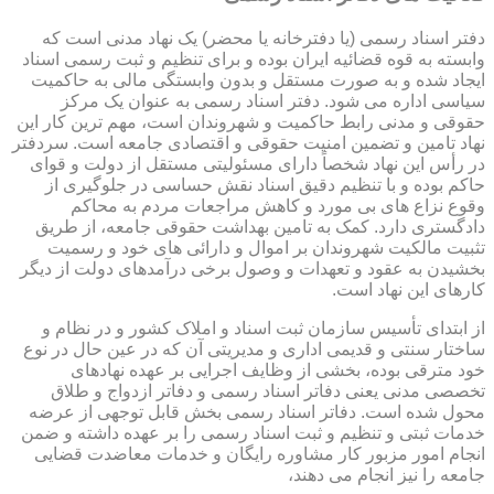
دفتر اسناد رسمی (یا دفترخانه یا محضر) یک نهاد مدنی است که
وابسته به قوه قضائیه ایران بوده و برای تنظیم و ثبت رسمی اسناد
ایجاد شده و به صورت مستقل و بدون وابستگی مالی به حاکمیت
سیاسی اداره می شود. دفتر اسناد رسمی به عنوان یک مرکز
حقوقی و مدنی رابط حاکمیت و شهروندان است، مهم ترین کار این
نهاد تامین و تضمین امنیت حقوقی و اقتصادی جامعه است. سردفتر
در رأس این نهاد شخصاً دارای مسئولیتی مستقل از دولت و قوای
حاکم بوده و با تنظیم دقیق اسناد نقش حساسی در جلوگیری از
وقوع نزاع های بی مورد و کاهش مراجعات مردم به محاکم
دادگستری دارد. کمک به تامین بهداشت حقوقی جامعه، از طریق
تثبیت مالکیت شهروندان بر اموال و دارائی های خود و رسمیت
بخشیدن به عقود و تعهدات و وصول برخی درآمدهای دولت از دیگر
کارهای این نهاد است.
از ابتدای تأسیس سازمان ثبت اسناد و املاک کشور و در نظام و
ساختار سنتی و قدیمی اداری و مدیریتی آن که در عین حال در نوع
خود مترقی بوده، بخشی از وظایف اجرایی بر عهده نهادهای
تخصصی مدنی یعنی دفاتر اسناد رسمی و دفاتر ازدواج و طلاق
محول شده است. دفاتر اسناد رسمی بخش قابل توجهی از عرضه
خدمات ثبتی و تنظیم و ثبت اسناد رسمی را بر عهده داشته و ضمن
انجام امور مزبور کار مشاوره رایگان و خدمات معاضدت قضایی
جامعه را نیز انجام می دهند،