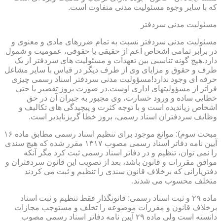
که با سایر وجوه مسئولیت مدنی متفاوت است.
مسئولیت مدنی سردفتر
مسئولیت مدنی سردفتر نسبت به تمام ضررهای مادی و معنوی و
در برابر تمامی اشخاص اعم از حقیقی یا حقوقی، عمومیت و شمول
دارد.هیچ گونه تناسبی بین تعهدات و مسئولیت های سردفتر از یک
طرف و حقوق و مزایای وی از طرف دیگر در قیاس با سایر مشاغل
حرفه ای وجود ندارد!مسؤولیت مدنی سردفتر اسناد رسمی چیزی
فراتر از مسؤولیتهای اداری اوست.در صورت بروز تقصیر یا حتی
خطایی ساده و ورود خسارت، وی مجبور به جبران آن در حق
اشخاص زیاندیده است و با توجه کثرت و پیچیدگی های تکالیف و
وظایف سردفتران اسناد رسمی، بروز خطا گریزناپذیر است.
مبحث سوم): موانع موجود برای تنظیم اسناد رسمی مطابق ماده ۱۶
آیین نامه دفاتر اسناد رسمی مصوب ۱۳۱۷ مقرر شده که هیچ سندی
را نمی توان، تنظیم و در دفاتر اسناد رسمی ثبت کرد مگر آنکه
موافق مقررات و قانون باشد، بعد از تصویب این قانون سردفتران و
دفتریارانی که برخلاف قانون سندی را تنظیم و ثبت می کردند
متخلف محسوب می شدند.
ماده ۲۹ و ثبت اسناد رسمی: قانونگذار فقط تنظیم و ثبت اسناد
برخلاف قانون و مقررات موضوعه را تخلف و مستوجب مجازات
دانسته است ولی ماده ۲۹ آیین نامه دفاتر اسناد رسمی مصوب