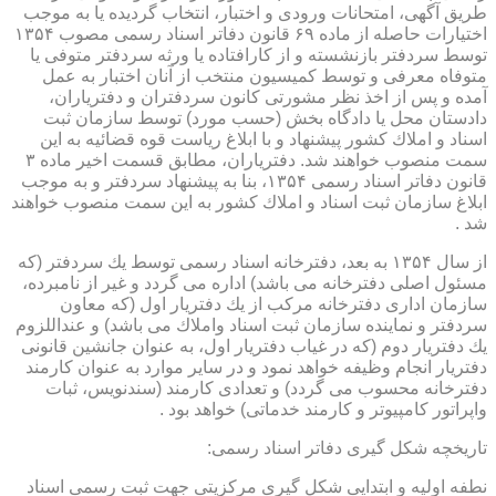
طریق آگهی، امتحانات ورودی و اختبار، انتخاب گردیده یا به موجب
اختیارات حاصله از ماده ۶۹ قانون دفاتر اسناد رسمی مصوب ۱۳۵۴
توسط سردفتر بازنشسته و از كارافتاده یا ورثه سردفتر متوفی یا
متوفاه معرفی و توسط كمیسیون منتخب از آنان اختبار به عمل
آمده و پس از اخذ نظر مشورتی كانون سردفتران و دفتریاران،
دادستان محل یا دادگاه بخش (حسب مورد) توسط سازمان ثبت
اسناد و املاك كشور پیشنهاد و با ابلاغ ریاست قوه قضائیه به این
سمت منصوب خواهند شد. دفتریاران، مطابق قسمت اخیر ماده ۳
قانون دفاتر اسناد رسمی ۱۳۵۴، بنا به پیشنهاد سردفتر و به موجب
ابلاغ سازمان ثبت اسناد و املاك كشور به این سمت منصوب خواهند
شد .
از سال ۱۳۵۴ به بعد، دفترخانه اسناد رسمی توسط یك سردفتر (كه
مسئول اصلی دفترخانه می باشد) اداره می گردد و غیر از نامبرده،
سازمان اداری دفترخانه مركب از یك دفتریار اول (كه معاون
سردفتر و نماینده سازمان ثبت اسناد واملاك می باشد) و عنداللزوم
یك دفتریار دوم (كه در غیاب دفتریار اول، به عنوان جانشین قانونی
دفتریار انجام وظیفه خواهد نمود و در سایر موارد به عنوان كارمند
دفترخانه محسوب می گردد) و تعدادی كارمند (سندنویس، ثبات
واپراتور كامپیوتر و كارمند خدماتی) خواهد بود .
تاریخچه شكل گیری دفاتر اسناد رسمی:
نطفه اولیه و ابتدایی شكل گیری مركزیتی جهت ثبت رسمی اسناد