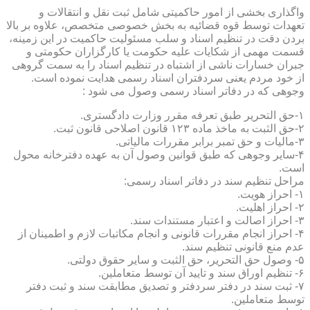
واگذاری بخشی از امور حاکمیتی شامل ثبت نقل و انتقالات و
تعهدات توسط قوه قضائیه به بخش خصوصی متخصص، علاوه بر بالا
بردن دقت در تنظیم اسناد و سلب مسئولیت حاکمیت در این زمینه،
قسمت مهمی از شکایات علیه حکومت یا کارگزاران حکومتی و
جبران خسارات ناشی از اشتباه در تنظیم اسناد را به سمت گروهی
از خود مردم یعنی سردفتران اسناد رسمی هدایت نموده است.
وجوهی که در دفاتر اسناد رسمی وصول می شود :
۱-حق التحریر طبق تعرفه مقرر وزارت دادگستری.
۲-حق الثبت به ماخذ ماده ۱۲۳ قانون اصلاحی قانون ثبت.
۳-مالیات و حق تمبر برابر مقررات مالیاتی.
۴-سایر وجوهی که طبق قوانین وصول آن به عهده دفترخانه محول
است.
مراحل تنظیم سند در دفاتر اسناد رسمی:
۱- احراز هویت.
۲- احراز اهلیت.
۳- احراز اصالت و اعتبار مستندات سند.
۴- احراز انجام مقررات قانونی و انجام مکاتبات لازم و اطمینان از
عدم منع قانونی تنظیم سند.
۵- وصول حق التحریر، حق الثبت و سایر حقوق دولتی.
۶- تنظیم اوراق سند و تایید آن توسط متعاملین.
۷- ثبت سند در دفتر سردفتر و تصدیق مطابقت سند و ثبت دفتر
توسط متعاملین.