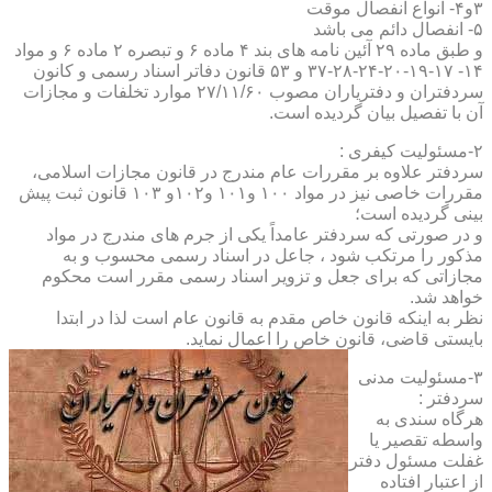
۳و۴- انواع انفصال موقت
۵- انفصال دائم می باشد
و طبق ماده ۲۹ آئین نامه های بند ۴ ماده ۶ و تبصره ۲ ماده ۶ و مواد
۱۴- ۱۷-۱۹-۲۰-۲۴-۲۸-۳۷ و ۵۳ قانون دفاتر اسناد رسمی و کانون
سردفتران و دفتریاران مصوب ۲۷/۱۱/۶۰ موارد تخلفات و مجازات
آن با تفصیل بیان گردیده است.
۲-مسئولیت کیفری :
سردفتر علاوه بر مقررات عام مندرج در قانون مجازات اسلامی،
مقررات خاصی نیز در مواد ۱۰۰ و۱۰۱ و۱۰۲و ۱۰۳ قانون ثبت پیش
بینی گردیده است؛
و در صورتی که سردفتر عامداً یکی از جرم های مندرج در مواد
مذکور را مرتکب شود ، جاعل در اسناد رسمی محسوب و به
مجازاتی که برای جعل و تزویر اسناد رسمی مقرر است محکوم
خواهد شد.
نظر به اینکه قانون خاص مقدم به قانون عام است لذا در ابتدا
بایستی قاضی، قانون خاص را اعمال نماید.
۳-مسئولیت مدنی
سردفتر :
هرگاه سندی به
واسطه تقصیر یا
غفلت مسئول دفتر
از اعتبار افتاده