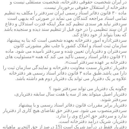
در ایران شخصیت حقوقی دفترخانه، شخصیت مستقلی نیست و
دفترخانه از استقلال حقوقی برخوردار نیست.
ماده ۳۰ قانون دفاتر اسناد رسمی ایران سردفتر را مکلف به تنظیم
تمامی اسناد مراجعه کنندگان می نماید در صورتی که بدیهی است
سردفتر نباید هر سندی تنظیم کند مگر اینکه قدرت استدلال و دفاع
از آن سند تنظیمی را در خود قبل از تنظیم سند دیده و سنجیده باشد
که بعداً بتواند از خود دفاع کند.
سردفتر:اداره امور دفترخانه بعهده شخصی است که بنا به پیشنهاد
سازمان ثبت اسناد و املاک کشور با جلب نظر مشورتی کانون
سردفتران و دفتریاران تعیین شده و سردفتر نامیده می شود. ماده
۲۱ قانون دفاتر اسناد رسمی تأکید می کند که همه «مسئولیت های
دفترخانه بر عهده سردفتر است».
دفتریار :دفتریار سمت معاونت دفترخانه و نمایندگی سازمان ثبت را
دارا می باشد.طبق ماده ۳ قانون دفاتر اسناد رسمی هر دفترخانه
علاوه بر یک دفتریار می تواند یک دفتریار دوم هم داشته باشد.
چگونه یک دفتریار می تواند سردفتر شود ؟
دفتریار اصیل میتواند بعد از سه یا هفت سال سابقه دفتریاری،
سردفتر شوند.
دفتریار برابر مقررات قانون دفاتر اسناد رسمی و با پیشنهاد
سردفترمنصوب می شود. سردفتر حق تقاضای هیچ کاری از دفتریار
ندارد و سردفتر حق اخراج وی را ندارد.
دفتریار، شریک درآمد دفترخانه است.
دفتریار فقط در درآمد شریک است (15 درصد از حق التحریر ماهیانه