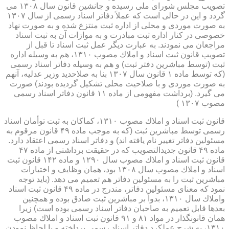
تصویب مجلس شورای ملی رسیده و جانشین قانون سال ۱۳۰۸ می
گردد و این در حالی است كه عملاً دفاتر اسناد رسمی از سال ۱۳۰۷
به صورت موردی و محلی از اداره ثبت منتزع شده و به صورت نهاد
خصوصی در كنار اداره ثبت مبادرت و به موازات آن به ثبت اسناد
مراجعان می نمودند. به عبارت دیگر عمل ثبت اسناد تا قبل از
تصویب قانون ثبت اسناد و املاك مصوب ۱۳۱۰، هم به وسیله اداره
ثبت (توسط مباشرین دفتر ثبت) و هم به وسیله دفاتر اسناد رسمی
(كه توسط ماده ۱ قانون سال ۱۳۰۷ بنا به صلاحدید وزیر عدلیه، آنهم
به صورت موردی و با صلاحیت محلی تشكیل گردیده بودند) صورت
می گیرد. (برداشت مفهومی از ماده ۱۱ قانون دفاتر اسناد رسمی
مصوب ۱۳۰۷ )
قانون ثبت اسناد و املاك مصوب ۱۳۱۰، كماكان به ثبت توأمان اسناد
رسمی توسط مباشرین ثبت (كه به موجب ماده ۴۹ قانون مرقوم به
مسئولین دفاتر تغییر نام یافته اند) و دفاتر اسناد رسمی اعتقاد دارد.
ماده ۴۹ قانون جدیدالتصویب كه در حقیقت برداشتی از ماده ۴۷
قانون ثبت اسناد و املاك مصوب سال ۱۲۹۰ و ماده ۱۴۲ قانون ثبت
اسناد و املاك مصوب سال ۱۳۰۸ بود، همان وظایف و اختیارات
مباشرین ثبت را به مسئولین دفاتر هم تعمیم می دهد. (باید توجه
نمود كه معنای مسئولین دفاتر، مندرج در ماده ۴۹ قانون ثبت اسناد
واملاك سال ۱۳۱۰، بدواً بر مباشرین ثبت صادق بوده و همچنین
بعدها قابل تعمیم به صاحبان دفاتر اسناد رسمی بوده است) زیرا
همان قانونگذار در مواد ۸۱ و ۹۱ قانون ثبت اسناد و املاك مصوب
۱۳۱۰، به شرح عملكرد دفاتر اسناد رسمی پرداخته و با لحاظ نمودن