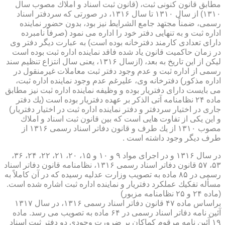
مطابق قانون كنونی ثبت، (قانون ثبت اسناد و املاك مصوب سال
۱۳۱۰) از سال ۱۳۱۰ تا سال ۱۳۱۶، در صورتی كه سردفتر اسناد
رسمی، ضمناً مجتهد جامع الشرایط نیز بود، بدون حضور نماینده
اداره ثبت و به تنهایی دفتر خود را اداره می نمود (صرفاً نامبرده
دارای تعدادی كارمند دفترخانه بوده است) به عبارت دیگر دفتر وی
در زمان حاكمیت قانون یاد شده فاقد نماینده اداره ثبت بوده است
لیكن از این تاریخ به بعد، (ازسال ۱۳۱۶، یعنی سال انتزاع تنظیم سند
رسمی از اداره ثبت و عدم وجود دفتر ثبت معاملات غیرمنقول در
اداره مذكور) دفترخانه وی، علیرغم عدم وجود نماینده اداره ثبت،
می بایست دارای دفتریار بوده و وظیفه نماینده اداره ثبت نیز مطابق
ماده ۲۴ نظامنامه آتی الذكر بر عهده دفتریار بوده است (یك دفتر
جاری در اختیار سردفتر و دفتر نماینده اداره ثبت در اختیار دفتریار)
و این یكی از تفاوت هایی است كه بین قانون ثبت اسناد و املاك
مصوب ۱۳۱۰ از یك طرف و قانون دفاتر اسناد رسمی ۱۳۱۶ از
طرف دیگر وجود داشته است .
در سال ۱۳۱۶ و در اجرای مواد ۹ و ۱۰ و ۱۵، ۲۰، ۲۱، ۲۲، ۲۴، ۳۶،
۵۳، ۵۷ قانون دفاتر اسناد رسمی ۱۳۱۶، نظامنامه قانون دفاتر اسناد
رسمی در ۸۵ ماده به تصویب وزارت عدلیه رسیده كه در آن كاملاً به
مسأله تفكیك عملكرد دفتریار و نماینده اداره ثبت اشاره شده است.
(ماده ۲۴ و ۲۵ نظامنامه مزبور)
براساس ماده ۴۷ قانون دفاتر اسناد رسمی ۱۳۱۶، در سال ۱۳۱۷
آئین نامه دفاتر اسناد رسمی در ۶۴ ماده به تصویب می رسد. ماده
۱۹ آئین نامه مرقوم كماكان بر ضرورت وجودی دو دفتر ثبت اسناد