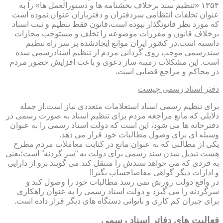
۱۳۵۴ «تنظیم سند برخلاف بخشنامه ها و دستورالعمل ها» را به
عنوان تخلفات انتظامی سردفتران و دفتریاران عنوان نموده است
که مورد نظر قانونگذار نبوده است،قانون فقط تنظیم و ثبت اسناد
برخلاف قانون و مقررات موضوعه را تخلف و مستوجب مجازات
دانسته است.در کشور ایران موانع ایجادشده بر سر راه تنظیم
سندرسمی موجب روی گردانی مردم از تنظیم اسنادرسمی شده
است. این مشکلات زمینه ساز دعوی و باعث افزایش حضور مردم
در محاکم و مراجع قضایی است.
دفتر اسناد رسمی چیست
برای تنظیم رسمی اسناد استعلامات متعددی نیاز است.از جمله
دلایلی که مانع مراجعه مردم برای تنظیم اسناد به صورت رسمی در
دفترخانه ها می شود، این است که دولت اسناد رسمی را به عنوان
وسیله ای برای وصول مطالبات خود قرار می دهد.
یکی از مطالبی که به عنوان مانع در کتابت معاملات مردم مطرح
هست تبدیل شدن سند رسمی برای دولت به “سر گردنه” است؛یعنی
به فردی که می خواهد سندش را منتقل کند می گویند برو از دارایی
و ادارات دیگر گواهی مفاصاحساب بگیر!!
در واقع دولت زورش نمی رسد مطالبات خود را وصول کند و
سرگردنه را می گیرد و دولت اسناد رسمی را به عنوان راهکاری
برای جبران کم کاری و ناتوانی دستگاه های دیگر قرار داده است.
فعالیت های دفاتر اسناد رسمی