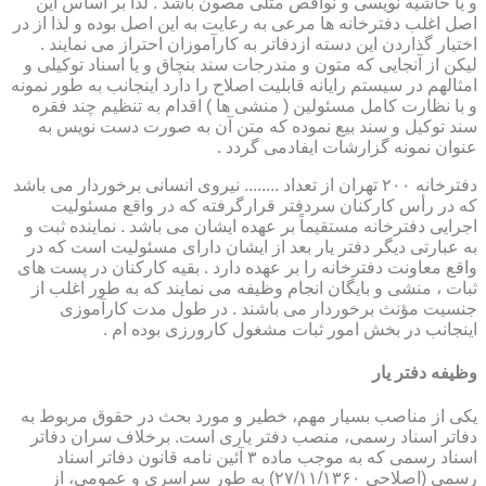
و یا حاشیه نویسی و نواقص مثلی مصون باشد . لذا بر اساس این
اصل اغلب دفترخانه ها مرعی به رعایت به این اصل بوده و لذا از در
اختیار گذاردن این دسته ازدفاتر به کارآموزان احتراز می نمایند .
لیکن از آنجایی که متون و مندرجات سند بنچاق و یا اسناد توکیلی و
امثالهم در سیستم رایانه قابلیت اصلاح را دارد اینجانب به طور نمونه
و با نظارت کامل مسئولین ( منشی ها ) اقدام به تنظیم چند فقره
سند توکیل و سند بیع نموده که متن آن به صورت دست نویس به
عنوان نمونه گزارشات ایفادمی گردد .
دفترخانه ۲۰۰ تهران از تعداد ........ نیروی انسانی برخوردار می باشد
که در رأس کارکنان سردفتر قرارگرفته که در واقع مسئولیت
اجرایی دفترخانه مستقیماً بر عهده ایشان می باشد . نماینده ثبت و
به عبارتی دیگر دفتر یار بعد از ایشان دارای مسئولیت است که در
واقع معاونت دفترخانه را بر عهده دارد . بقیه کارکنان در پست های
ثبات ، منشی و بایگان انجام وظیفه می نمایند که به طور اغلب از
جنسیت مؤنث برخوردار می باشند . در طول مدت کارآموزی
اینجانب در بخش امور ثبات مشغول کارورزی بوده ام .
وظیفه دفتر یار
یكی از مناصب بسیار مهم، خطیر و مورد بحث در حقوق مربوط به
دفاتر اسناد رسمی، منصب دفتر یاری است. برخلاف سران دفاتر
اسناد رسمی كه به موجب ماده ۳ آئین نامه قانون دفاتر اسناد
رسمی (اصلاحی ۲۷/۱۱/۱۳۶۰) به طور سراسری و عمومی، از