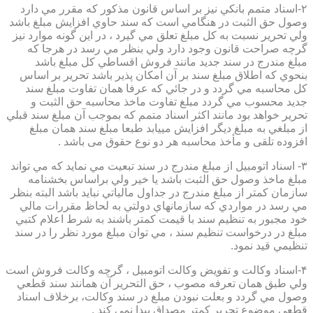
۲-اسناد متمم بانكي نيز بر اساس قانون مذكور كه مقرر مي دارد
وصول حق الثبت در هنگامي است كه سند حاوي افزايش مبلغ باشد
ولي تحرير نسبت به كل مبلغ تعلق مي گيرد ، در اين گونه موارد نيز
گرچه صراحت قانون وجود دارد ولي بنظر مي رسد در هرجا كه
مبلغ مندرج در سند جديد مانند فروش اقساطي كل مبلغ باشد
بنحوي كه اطلاق مبلغ سند بر آن امكان پذير باشد تحرير بر اساس
كل محاسبه مي گردد و در جائي كه عرفا همان تفاوت مبلغ سند
جديد محسوب مي گردد مبلغ تفاوت ماخذ محاسبه حق الثبت و
تحرير خواهد بود مانند اكثر اسناد متمم كه بموجب آن مبلغ سند قبلي
از مبلغي به مبلغ ديگر افزايش مييابد طبعا مبلغ سند همان مبلغ
افزوده تلقی و مأخذ محاسبه هر دو نوع حقوق می باشد .
۳- اسناد اتومبيل از مبلغ مندرج در سند تبعيت مي نمايد كه مي تواند
مبلغ ماخذ وصول حق الثبت باشد يا خير ولي براساس بخشنامه
سازمان كمتر از مبلغ مندرج در جداول مالياتي نبايد باشد البته بنظر
مي رسد در مواردي كه سازمانهاي دولتي به لحاظ مقررات مالي
خود مجبور به تنظيم سند با قيمت كمتر باشند به شرط اعلام كتبي
مبلغ در درخواست تنظيم سند ، مي توان مبلغ مورد نظر را در سند
تنظيمي قيد نمود.
۴-اسناد وكالت و تفويض وكالت اتومبيل ، گرچه وكالت فروش است
ولي طبق همان تعرفه مصوب ، حق التحرير آن همانند سند قطعي
وصول مي گردد و بعلت نبودن مبلغ در سند وكالت، برخلاف اسناد
قطعی موضوع تحریر کمتر مصداق پیدا نمی کند .