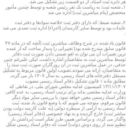
هر دایره ثبت اسناد، از دو قسمت زیر تشكیل می شد.
۱ـ شعبه ثبت: به ریاست یك نفر رئیس شعبه و توسط چندین مأمور
متخصص (بنام مباشرین ثبت) اداره می شد
۲ـ شعبه ضبط: كه دارای دفتر ثبت خلاصه سوادها و دفتر ثبت
عایدات بود و توسط سایر كارمندان (اجزاء) اداره ثبت تصدی می شد
.
قانون یاد شده، در شرح وظائف مباشرین ثبت (آنچه كه در ماده ۴۷
قانون سابق مندرج شده بود) تغییراتی را پدیدار ساخت كه از عمده
ترین تغییرات آن می توان به لغو ضمنی دادن صورت ثبت دفاتر
توسط مباشرین ثبت به متقاضیان اشاره داشت. لیكن علیرغم چنین
حذفی، در عمل مباشرین ثبت در آن روزگاران صورت ثبت سند را
به متقاضیان، ارائه می نمودند.تصویب اولین قانون مربوط به تشكیل
مستقل دفترخانه های اسناد رسمی، به سال ۱۳۰۷ باز می گردد.
مطابق ماده ۱ قانون تشكیل دفاتر اسناد رسمی مصوب
۱۳/۱۱/۱۳۰۷ كمیسیون عدلیه مجلس شورای ملی، در نقاطی كه
وزارت عدلیه مقتضی بداند برای ترتیب اسناد رسمی، به عده كافی
دفاتر اسناد رسمی معین خواهد نمود. با بررسی سایر مواد دیگر
قانون مرقوم، متوجه می شویم كه با وضع قانون یاد شده، ثبت
اسناد رسمی به آرامی از سیطره دولتی (به علت كارمند دولت بودن
مباشر ثبت) خارج گردیده و به نهاد خصوصی (دفاتر اسناد رسمی)
واگذار می گردد. و براساس همین طرز تفكر است (برداشتن بار
تنظیم سند از روی دوش دولت) است كه دفاتر اسناد رسمی شكل