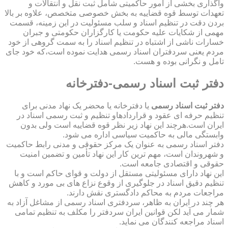
واگذاری بخشی از امور حاکمیتی شامل ثبت نقل و انتقالات و
تعهدات توسط قوه قضاییه به بخش خصوصی متخصص، علاوه بر بالا
بردن دقت در تنظیم اسناد و سلب مسئولیت در این زمینه، قسمت
مهمی از شکایات علیه حکومت یا کارگزاران حکومتی و جبران
خسارات ناشی از اشتباه در تنظیم اسناد را به سمت گروهی از خود
مردم یعنی سردفتران اسناد رسمی هدایت نموده است،که خود جای
تامل و نگرانی بوده و هست.
دفتر ثبت اسناد رسمی-دفترخانه
دفتر ثبت اسناد رسمی
یا دفترخانه یا محضر یک نهاد مدنی برای
تنظیم حرفه ای عقود و قراردادهاو تنظیم و ثبت رسمی اسناد در
ایران است.هرچند این نهاد زیر نظر قوه قضاییه است ولی بدون
وابستگی مالی به حاکمیت سیاسی اداره می شود.
دفتر اسناد رسمی به عنوان یک مرکز حقوقی و مدنی رابط حاکمیت
و شهروندان است، مهم ترین کار این نهاد تأمین و تضمین امنیت
حقوقی و اقتصادی جامعه است.
این نهاد دارای مسئولیتی مستقل از دولت و قوای حاکم است و با
تنظیم دقیق اسناد در جلوگیری از وقوع نزاع های بی مورد و کاهش
مراجعات مردم به محاکم دادگستری نقش دارند.
هر چند در ایران به ظاهر، سردفتری اسناد رسمی از مشاغل آزاد به
شمار می آید لکن قوانین ایران سردفتر را مکلف به تنظیم تمامی
اسناد مراجعه کنندگان می نماید.