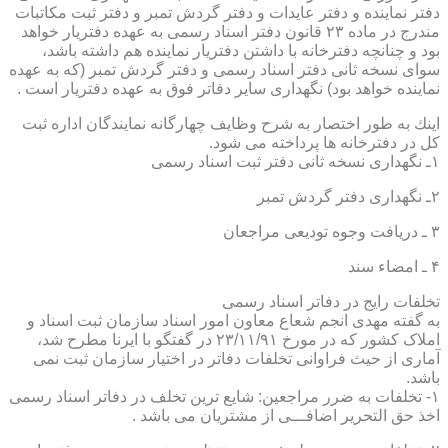
دفتر نماینده و دفتر عایدات و دفتر گردش تمبر و دفتر ثبت مكاتبات
مندرج در ماده ۲۳ قانون دفتر اسناد رسمی به عهده دفتریار خواهد
بود و چنانچه دفترخانه با داشتن دفتریار نماینده هم داشته باشد،
سوای نسخه ثانی دفتر اسناد رسمی و دفتر گردش تمبر (كه به عهده
نماینده خواهد بود) نگهداری سایر دفاتر فوق به عهده دفتریار است .
اینك به طور اختصار به شرح وظایف چهارگانه نمایندگان اداره ثبت
كل در دفترخانه ها پرداخته می شود.
۱ـ نگهداری نسخه ثانی دفتر ثبت اسناد رسمی
۲ـ نگهداری دفتر گردش تمبر
۳ ـ دریافت وجوه تودیعی مراجعان
۴ ـ امضاء سند
تخلفات رایج در دفاتر اسناد رسمی
به گفته مهدی انجم شعاع معاون امور اسناد سازمان ثبت اسناد و
املاک کشور که در مورخ ۲۳/۱۱/۹۱ در گفتگو با ایرنا مطرح شد،
آماری از حیث فراوانی تخلفات دفاتر در اختیار سازمان ثبت نمی
باشد.
۱- تخلفات به ضرر مراجعین: شایع ترین تخلف در دفاتر اسناد رسمی
اخذ حق التحریر اضافـــی از مشتریان می باشد .