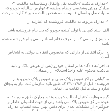
۱-مدارک مالکیت ۲-تائیدیه نقل وانتقال وشناسنامه مالکیت ۳-
مدارک هویتی وشخصی ونظام وظیفه ۴-عوارض سالیانه خودرو ۵-
مالیات نقل و انتقال ۶- بیمه نامه شخص ثالث معتبر ۷-کارت سوخت
۱- مدارک مربوط به مالکیت فروشنده که عبارتند از
الف: سند کمپانی یا تولید کننده خودرو که باید بنام فروشنده باشد
ب: بنچاق رسمی که از طرف دفاتر اسناد رسمی بنام فروشنده شده
باشد
ج : برگ انتقالی از دارائی که مخصوص انتقالات دولتی به اشخاص
است
د: اجرائیه دادگاه ها بر انتقال خودرو (پس از تعویض پلاک و تائید
مالکیت محکوم علیه واخذ استعلام از راهنمائی )
ه- گواهی مراکز تعویض پلاک مبنی بر تعویض پلاک خودرو بنام
فروشنده قبل از ۲۳/۰۷/۸۴ که طبق تائید سازمان ثبت نیاز به بنچاق
ندارد و سند ماقبل کفایت می نماید.
گرچه وظیفه کنترل اصالت خودرو وتائید مدارک طبق ماده ۲۰ به
عهده مراکز تعویض پلاک می باشد ولی از جهت اطمینان خاطر و
جلوگیری از مشکلات بعدی برای دفتر، بهتر است انتساب مدارک