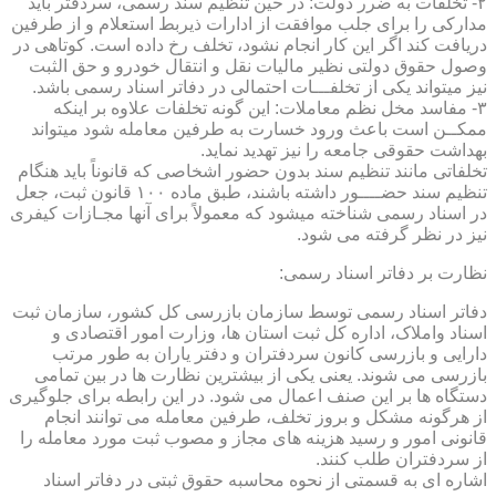
۲- تخلفات به ضرر دولت: در حین تنظیم سند رسمی، سردفتر باید
مدارکی را برای جلب موافقت از ادارات ذیربط استعلام و از طرفین
دریافت کند اگر این کار انجام نشود، تخلف رخ داده است. کوتاهی در
وصول حقوق دولتی نظیر مالیات نقل و انتقال خودرو و حق الثبت
نیز میتواند یکی از تخلفـــات احتمالی در دفاتر اسناد رسمی باشد.
۳- مفاسد مخل نظم معاملات: این گونه تخلفات علاوه بر اینکه
ممکــن است باعث ورود خسارت به طرفین معامله شود میتواند
بهداشت حقوقی جامعه را نیز تهدید نماید.
تخلفاتی مانند تنظیم سند بدون حضور اشخاصی که قانوناً باید هنگام
تنظیم سند حضــــور داشته باشند، طبق ماده ۱۰۰ قانون ثبت، جعل
در اسناد رسمی شناخته میشود که معمولاً برای آنها مجـازات کیفری
نیز در نظر گرفته می شود.
نظارت بر دفاتر اسناد رسمی:
دفاتر اسناد رسمی توسط سازمان بازرسی کل کشور، سازمان ثبت
اسناد واملاک، اداره کل ثبت استان ها، وزارت امور اقتصادی و
دارایی و بازرسی کانون سردفتران و دفتر یاران به طور مرتب
بازرسی می شوند. یعنی یکی از بیشترین نظارت ها در بین تمامی
دستگاه ها بر این صنف اعمال می شود. در این رابطه برای جلوگیری
از هرگونه مشکل و بروز تخلف، طرفین معامله می توانند انجام
قانونی امور و رسید هزینه های مجاز و مصوب ثبت مورد معامله را
از سردفتران طلب کنند.
اشاره ای به قسمتی از نحوه محاسبه حقوق ثبتی در دفاتر اسناد