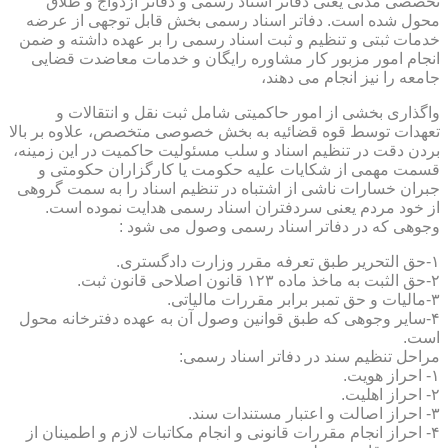
تخصصی مدنی یعنی دفاتر اسناد رسمی و دفاتر ازدواج و طلاق
محول شده است. دفاتر اسناد رسمی بخش قابل توجهی از عرضه
خدمات ثبتی و تنظیم و ثبت اسناد رسمی را بر عهده داشته و ضمن
انجام امور مزبور کار مشاوره رایگان و خدمات معاضدت قضایی
جامعه را نیز انجام می دهند،
واگذاری بخشی از امور حاکمیتی شامل ثبت نقل و انتقالات و
تعهدات توسط قوه قضائیه به بخش خصوصی متخصص، علاوه بر بالا
بردن دقت در تنظیم اسناد و سلب مسئولیت حاکمیت در این زمینه،
قسمت مهمی از شکایات علیه حکومت یا کارگزاران حکومتی و
جبران خسارات ناشی از اشتباه در تنظیم اسناد را به سمت گروهی
از خود مردم یعنی سردفتران اسناد رسمی هدایت نموده است.
وجوهی که در دفاتر اسناد رسمی وصول می شود :
۱-حق التحریر طبق تعرفه مقرر وزارت دادگستری.
۲-حق الثبت به ماخذ ماده ۱۲۳ قانون اصلاحی قانون ثبت.
۳-مالیات و حق تمبر برابر مقررات مالیاتی.
۴-سایر وجوهی که طبق قوانین وصول آن به عهده دفترخانه محول
است.
مراحل تنظیم سند در دفاتر اسناد رسمی:
۱- احراز هویت.
۲- احراز اهلیت.
۳- احراز اصالت و اعتبار مستندات سند.
۴- احراز انجام مقررات قانونی و انجام مکاتبات لازم و اطمینان از