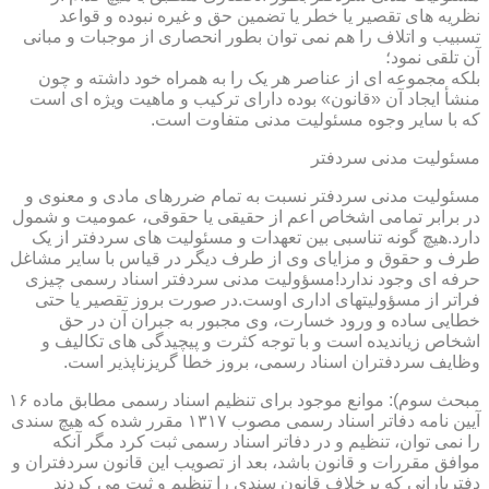
نظریه های تقصیر یا خطر یا تضمین حق و غیره نبوده و قواعد
تسبیب و اتلاف را هم نمی توان بطور انحصاری از موجبات و مبانی
آن تلقی نمود؛
بلکه مجموعه ای از عناصر هر یک را به همراه خود داشته و چون
منشأ ایجاد آن «قانون» بوده دارای ترکیب و ماهیت ویژه ای است
که با سایر وجوه مسئولیت مدنی متفاوت است.
مسئولیت مدنی سردفتر
مسئولیت مدنی سردفتر نسبت به تمام ضررهای مادی و معنوی و
در برابر تمامی اشخاص اعم از حقیقی یا حقوقی، عمومیت و شمول
دارد.هیچ گونه تناسبی بین تعهدات و مسئولیت های سردفتر از یک
طرف و حقوق و مزایای وی از طرف دیگر در قیاس با سایر مشاغل
حرفه ای وجود ندارد!مسؤولیت مدنی سردفتر اسناد رسمی چیزی
فراتر از مسؤولیتهای اداری اوست.در صورت بروز تقصیر یا حتی
خطایی ساده و ورود خسارت، وی مجبور به جبران آن در حق
اشخاص زیاندیده است و با توجه کثرت و پیچیدگی های تکالیف و
وظایف سردفتران اسناد رسمی، بروز خطا گریزناپذیر است.
مبحث سوم): موانع موجود برای تنظیم اسناد رسمی مطابق ماده ۱۶
آیین نامه دفاتر اسناد رسمی مصوب ۱۳۱۷ مقرر شده که هیچ سندی
را نمی توان، تنظیم و در دفاتر اسناد رسمی ثبت کرد مگر آنکه
موافق مقررات و قانون باشد، بعد از تصویب این قانون سردفتران و
دفتریارانی که برخلاف قانون سندی را تنظیم و ثبت می کردند