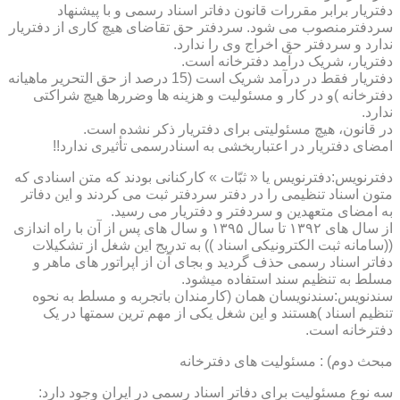
دفتریار برابر مقررات قانون دفاتر اسناد رسمی و با پیشنهاد
سردفترمنصوب می شود. سردفتر حق تقاضای هیچ کاری از دفتریار
ندارد و سردفتر حق اخراج وی را ندارد.
دفتریار، شریک درآمد دفترخانه است.
دفتریار فقط در درآمد شریک است (15 درصد از حق التحریر ماهیانه
دفترخانه )و در کار و مسئولیت و هزینه ها وضررها هیچ شراکتی
ندارد.
در قانون، هیچ مسئولیتی برای دفتریار ذکر نشده است.
امضای دفتریار در اعتباربخشی به اسنادرسمی تأثیری ندارد!!
دفترنویس:دفترنویس یا « ثبّات » کارکنانی بودند که متن اسنادی که
متون اسناد تنظیمی را در دفتر سردفتر ثبت می کردند و این دفاتر
به امضای متعهدین و سردفتر و دفتریار می رسید.
از سال های ۱۳۹۲ تا سال ۱۳۹۵ و سال های پس از آن با راه اندازی
((سامانه ثبت الکترونیکی اسناد )) به تدریج این شغل از تشکیلات
دفاتر اسناد رسمی حذف گردید و بجای آن از اپراتور های ماهر و
مسلط به تنظیم سند استفاده میشود.
سندنویس:سندنویسان همان (کارمندان باتجربه و مسلط به نحوه
تنظیم اسناد )هستند و این شغل یکی از مهم ترین سمتها در یک
دفترخانه است.
مبحث دوم) : مسئولیت های دفترخانه
سه نوع مسئولیت برای دفاتر اسناد رسمی در ایران وجود دارد: