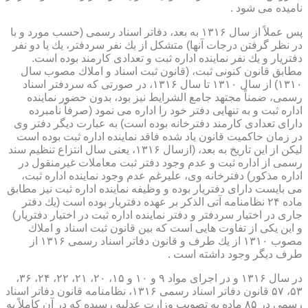
نامیده می شود .
پس عملاً از سال ۱۳۱۶ به بعد، دفاتر اسناد رسمی (حسب مورد و با
در نظر گرفتن درجات آنها) متشكل از یك نفر سردفتر، یك یا دو نفر
دفتریار و یك نفر نماینده اداره ثبت و تعدادی كارمند بوده است.
مطابق قانون كنونی ثبت، (قانون ثبت اسناد و املاك مصوب سال
۱۳۱۰) از سال ۱۳۱۰ تا سال ۱۳۱۶، در صورتی كه سردفتر اسناد
رسمی، ضمناً مجتهد جامع الشرایط نیز بود، بدون حضور نماینده
اداره ثبت و به تنهایی دفتر خود را اداره می نمود (صرفاً نامبرده
دارای تعدادی كارمند دفترخانه بوده است) به عبارت دیگر دفتر وی
در زمان حاكمیت قانون یاد شده فاقد نماینده اداره ثبت بوده است
لیكن از این تاریخ به بعد، (ازسال ۱۳۱۶، یعنی سال انتزاع تنظیم سند
رسمی از اداره ثبت و عدم وجود دفتر ثبت معاملات غیرمنقول در
اداره مذكور) دفترخانه وی، علیرغم عدم وجود نماینده اداره ثبت،
می بایست دارای دفتریار بوده و وظیفه نماینده اداره ثبت نیز مطابق
ماده ۲۴ نظامنامه آتی الذكر بر عهده دفتریار بوده است (یك دفتر
جاری در اختیار سردفتر و دفتر نماینده اداره ثبت در اختیار دفتریار)
و این یكی از تفاوت هایی است كه بین قانون ثبت اسناد و املاك
مصوب ۱۳۱۰ از یك طرف و قانون دفاتر اسناد رسمی ۱۳۱۶ از
طرف دیگر وجود داشته است .
در سال ۱۳۱۶ و در اجرای مواد ۹ و ۱۰ و ۱۵، ۲۰، ۲۱، ۲۲، ۲۴، ۳۶،
۵۳، ۵۷ قانون دفاتر اسناد رسمی ۱۳۱۶، نظامنامه قانون دفاتر اسناد
رسمی در ۸۵ ماده به تصویب وزارت عدلیه رسیده كه در آن كاملاً به