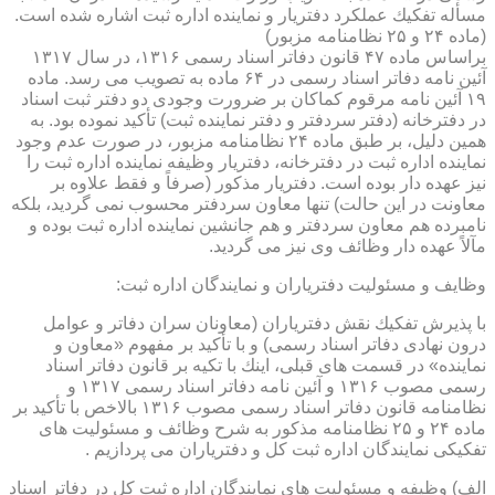
مسأله تفكیك عملكرد دفتریار و نماینده اداره ثبت اشاره شده است.
(ماده ۲۴ و ۲۵ نظامنامه مزبور)
براساس ماده ۴۷ قانون دفاتر اسناد رسمی ۱۳۱۶، در سال ۱۳۱۷
آئین نامه دفاتر اسناد رسمی در ۶۴ ماده به تصویب می رسد. ماده
۱۹ آئین نامه مرقوم كماكان بر ضرورت وجودی دو دفتر ثبت اسناد
در دفترخانه (دفتر سردفتر و دفتر نماینده ثبت) تأكید نموده بود. به
همین دلیل، بر طبق ماده ۲۴ نظامنامه مزبور، در صورت عدم وجود
نماینده اداره ثبت در دفترخانه، دفتریار وظیفه نماینده اداره ثبت را
نیز عهده دار بوده است. دفتریار مذكور (صرفاً و فقط علاوه بر
معاونت در این حالت) تنها معاون سردفتر محسوب نمی گردید، بلكه
نامبرده هم معاون سردفتر و هم جانشین نماینده اداره ثبت بوده و
مآلاً عهده دار وظائف وی نیز می گردید.
وظایف و مسئولیت دفتریاران و نمایندگان اداره ثبت:
با پذیرش تفكیك نقش دفتریاران (معاونان سران دفاتر و عوامل
درون نهادی دفاتر اسناد رسمی) و با تأكید بر مفهوم «معاون و
نماینده» در قسمت های قبلی، اینك با تكیه بر قانون دفاتر اسناد
رسمی مصوب ۱۳۱۶ و آئین نامه دفاتر اسناد رسمی ۱۳۱۷ و
نظامنامه قانون دفاتر اسناد رسمی مصوب ۱۳۱۶ بالاخص با تأكید بر
ماده ۲۴ و ۲۵ نظامنامه مذكور به شرح وظائف و مسئولیت های
تفكیكی نمایندگان اداره ثبت كل و دفتریاران می پردازیم .
الف) وظیفه و مسئولیت های نمایندگان اداره ثبت كل در دفاتر اسناد