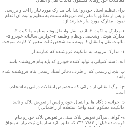
معاملات خودروهای مشمول مالیات نقل و انتقال
برای تنظیم اسناد خودرو ابتدا باید مدارک مورد نیاز را اخذ و بررسی
و پس از تطابق با مقررات مربوطه نسبت به تنظیم و ثبت ان اقدام
نمود ، مدارک مورد نیاز عبارتند از :
۱-مدارک مالکیت ۲-تائیدیه نقل وانتقال وشناسنامه مالکیت ۳-
مدارک هویتی وشخصی ونظام وظیفه ۴-عوارض سالیانه خودرو ۵-
مالیات نقل و انتقال ۶- بیمه نامه شخص ثالث معتبر ۷-کارت سوخت
۱- مدارک مربوط به مالکیت فروشنده که عبارتند از
الف: سند کمپانی یا تولید کننده خودرو که باید بنام فروشنده باشد
ب: بنچاق رسمی که از طرف دفاتر اسناد رسمی بنام فروشنده شده
باشد
ج : برگ انتقالی از دارائی که مخصوص انتقالات دولتی به اشخاص
است
د: اجرائیه دادگاه ها بر انتقال خودرو (پس از تعویض پلاک و تائید
مالکیت محکوم علیه واخذ استعلام از راهنمائی )
ه- گواهی مراکز تعویض پلاک مبنی بر تعویض پلاک خودرو بنام
فروشنده قبل از ۲۳/۰۷/۸۴ که طبق تائید سازمان ثبت نیاز به بنچاق