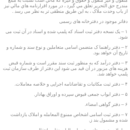
منقول و غير منقول و حقوق و غيره كه مالي است نسبت به مبلغ
مندرج حق التحرير تعلق مي گيرد ، در مورد اقرارنامه هاي مالي نيز
از باب وحدت ملاک ، به این طریق منطقی تر به نظر می رسد .
دفاتر موجود در دفترخانه های رسمی
۱ – یک نسخه دفتر ثبت اسناد که پلمپ شده و اسناد در آن ثبت می
شود.
۲ – دفتر راهنما ک متضمن اسامی متعاملین و نوع سند و شماره و
تاریخ آن خواهد بود.
۳ – دفتر درآمد که به منظور ثبت سند مقرر است و شماره قبض
هزینه های مزبور در آن قید می شود این دفتر از طرف سازمان ثبت
پلمپ خواهد شد.
۴ – دفتر ثبت مکاتبات و تقاضانامه اجرایی و خلاصه معاملات.
۵ – دفتر ابواب جمعی قبوض سپرده و اوراق بهادار.
۶ – دفتر گواهی امضاء.
۷ – دفتر ثبت اسامی اشخاص ممنوع المعامله و املاک بازداشت
شده و مشمول بند ز.