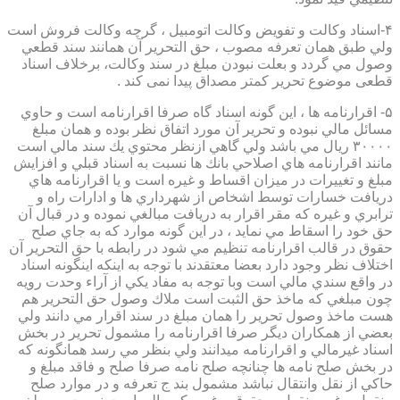
۴-اسناد وكالت و تفويض وكالت اتومبيل ، گرچه وكالت فروش است
ولي طبق همان تعرفه مصوب ، حق التحرير آن همانند سند قطعي
وصول مي گردد و بعلت نبودن مبلغ در سند وكالت، برخلاف اسناد
قطعی موضوع تحریر کمتر مصداق پیدا نمی کند .
۵- اقرارنامه ها ، اين گونه اسناد گاه صرفا اقرارنامه است و حاوي
مسائل مالي نبوده و تحرير آن مورد اتفاق نظر بوده و همان مبلغ
۳۰۰۰۰ ريال مي باشد ولي گاهي ازنظر محتوي يك سند مالي است
مانند اقرارنامه هاي اصلاحي بانك ها نسبت به اسناد قبلي و افزايش
مبلغ و تغييرات در ميزان اقساط و غيره است و يا اقرارنامه هاي
دريافت خسارات توسط اشخاص از شهرداري ها و ادارات راه و
ترابري و غيره كه مقر اقرار به دريافت مبالغي نموده و در قبال آن
حق خود را اسقاط مي نمايد ، در اين گونه موارد كه به جاي صلح
حقوق در قالب اقرارنامه تنظيم مي شود در رابطه با حق التحرير آن
اختلاف نظر وجود دارد بعضا معتقدند با توجه به اينكه اينگونه اسناد
در واقع سندي مالي است وبا توجه به مفاد يكي از آراء وحدت رويه
چون مبلغي كه ماخذ حق الثبت است ملاك وصول حق التحرير هم
هست ماخذ وصول تحرير را همان مبلغ در سند اقرار مي دانند ولي
بعضي از همكاران ديگر صرفا اقرارنامه را مشمول تحرير در بخش
اسناد غيرمالي و اقرارنامه ميدانند ولي بنظر مي رسد همانگونه كه
در بخش صلح نامه ها چنانچه صلح نامه صرفا صلح و فاقد مبلغ و
حاكي از نقل وانتقال نباشد مشمول بند ج تعرفه و در موارد صلح