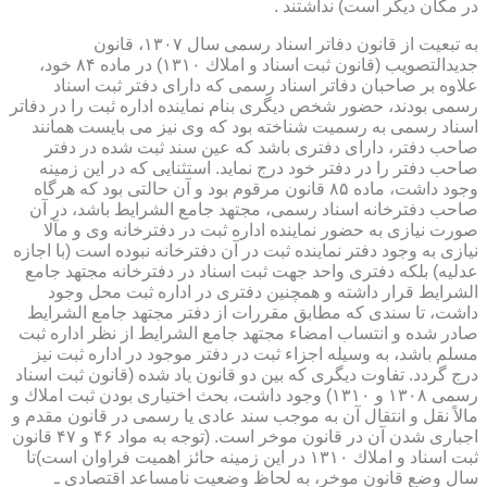
در مكان دیگر است) نداشتند .
به تبعیت از قانون دفاتر اسناد رسمی سال ۱۳۰۷، قانون
جدیدالتصویب (قانون ثبت اسناد و املاك ۱۳۱۰) در ماده ۸۴ خود،
علاوه بر صاحبان دفاتر اسناد رسمی كه دارای دفتر ثبت اسناد
رسمی بودند، حضور شخص دیگری بنام نماینده اداره ثبت را در دفاتر
اسناد رسمی به رسمیت شناخته بود كه وی نیز می بایست همانند
صاحب دفتر، دارای دفتری باشد كه عین سند ثبت شده در دفتر
صاحب دفتر را در دفتر خود درج نماید. استثنایی كه در این زمینه
وجود داشت، ماده ۸۵ قانون مرقوم بود و آن حالتی بود كه هرگاه
صاحب دفترخانه اسناد رسمی، مجتهد جامع الشرایط باشد، در آن
صورت نیازی به حضور نماینده اداره ثبت در دفترخانه وی و مآلا
نیازی به وجود دفتر نماینده ثبت در آن دفترخانه نبوده است (با اجازه
عدلیه) بلكه دفتری واحد جهت ثبت اسناد در دفترخانه مجتهد جامع
الشرایط قرار داشته و همچنین دفتری در اداره ثبت محل وجود
داشت، تا سندی كه مطابق مقررات از دفتر مجتهد جامع الشرایط
صادر شده و انتساب امضاء مجتهد جامع الشرایط از نظر اداره ثبت
مسلم باشد، به وسیله اجزاء ثبت در دفتر موجود در اداره ثبت نیز
درج گردد. تفاوت دیگری كه بین دو قانون یاد شده (قانون ثبت اسناد
رسمی ۱۳۰۸ و ۱۳۱۰) وجود داشت، بحث اختیاری بودن ثبت املاك و
مالاً نقل و انتقال آن به موجب سند عادی یا رسمی در قانون مقدم و
اجباری شدن آن در قانون موخر است. (توجه به مواد ۴۶ و ۴۷ قانون
ثبت اسناد و املاك ۱۳۱۰ در این زمینه حائز اهمیت فراوان است)تا
سال وضع قانون موخر، به لحاظ وضعیت نامساعد اقتصادی ـ