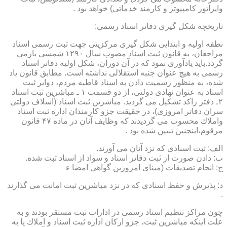
واپراتور كامپیوتر و كارمند خدماتی) خواهد بود .
تاریخچه شكل گیری دفاتر اسناد رسمی:
نطفه اولیه و ابتدایی شكل گیری مركزیتی جهت ثبت رسمی اسناد
مراجعان، به قانون ثبت اسناد مصوب سال ۱۲۹۰ شمسی بازمی
گردد.باید یادآوری نمود كه در آن دوران، شكل اولیه دفاتر اسناد
رسمی به هیچ عنوان جنبه استقلالی نداشته است. مطابق قانون یاد
شده، به منظور رسمیت دادن به اسناد قاطبه مردم، دوایر ثبت
اسناد به عنوان نهادی دولتی، از دو قسمت ۱ ـ مباشرین ثبت اسناد
۲ـ دفتر راكد تشكیل می گردید. مباشرین ثبت اسناد (اسلاف دولتی
سران دفاتر امروزی)، در حقیقت جزو كارمندان اداره ثبت اسناد
واملاك محسوب می گردیدند كه وظایف آنان در ماده ۴۷ قانون
مرقوم،اینچنین تبیین شده بود .
الف: ثبت اسنادی كه نزد آنان می آورند.
ب: دادن صورت از ثبت دفاتر اسناد و سواد از اسناد ثبت شده.
ج: انجام تصدیقات (مبنای امروزین گواهی امضا ء
د: پذیرش و حفظ اسنادی كه در نزد مباشرین ثبت امانت می گذارند
.
چون مراكز تنظیم اسناد رسمی در ادارات ثبت مستقر بودند و به
علت اینكه مباشرین ثبت، جزو اركان اداره ثبت اسناد و املاك یا به