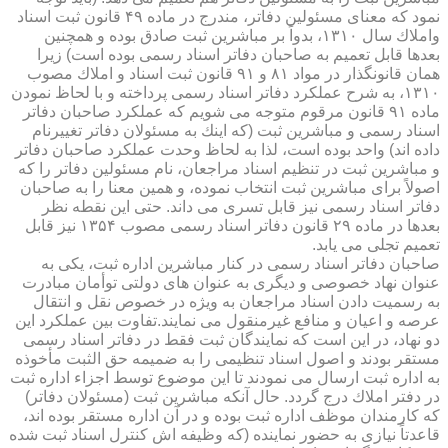
نمود كه معنای مسئولین دفاتر، مندرج در ماده ۴۹ قانون ثبت اسناد
واملاك سال ۱۳۱۰، بدواً بر مباشرین ثبت صادق بوده و همچنین
بعدها قابل تعمیم به صاحبان دفاتر اسناد رسمی بوده است) زیرا
همان قانونگذار در مواد ۸۱ و ۹۱ قانون ثبت اسناد و املاك مصوب
۱۳۱۰، به شرح عملكرد دفاتر اسناد رسمی پرداخته و با لحاظ نمودن
ماده ۹۱ قانون مرقوم متوجه می شویم كه عملكرد صاحبان دفاتر
اسناد رسمی و مباشرین ثبت (كه اینك به مسئولان دفاتر تغییرنام
داده اند) واحد بوده است، لذا به لحاظ وحدت عملكرد صاحبان دفاتر
و مباشرین ثبت در تنظیم اسناد مراجعان، نام مسئولین دفاتر را كه
اصولاً برای مباشرین ثبت انتخاب نموده، و همین معنا را به صاحبان
دفاتر اسناد رسمی نیز قابل تسری می داند. حتی این نقطه نظر
بعدها در ماده ۲۹ قانون دفاتر اسناد رسمی مصوب ۱۳۵۴ نیز قابل
تعمیم تجلی می یابد.
صاحبان دفاتر اسناد رسمی در كنار مباشرین اداره ثبت، یكی به
عنوان نهاد خصوصی و دیگری به عنوان های دولتی توأمان مبادرت
به رسمیت دادن اسناد مراجعان به ویژه در خصوص نقل و انتقال
عرصه و اعیان و منافع غیرمنقول می نمایند.تفاوت بین عملكرد این
دو نهاد، در این است كه نمایندگان ثبت فقط در دفاتر اسناد رسمی
مستقر بودند و اصول اسناد تنظیمی را به ضمیمه حق الثبت مأخوذه
به اداره ثبت ارسال می نمودند تا این موضوع توسط اجزاء اداره ثبت
در دفتر املاك درج گردد. حال آنكه مباشرین ثبت (مسئولان دفاتر)
كه كارمندان موظف اداره ثبت بوده و در آن اداره مستقر بوده اند،
قاعدتاً نیازی به حضور نماینده (كه وظیفه اش كنترل اسناد ثبت شده