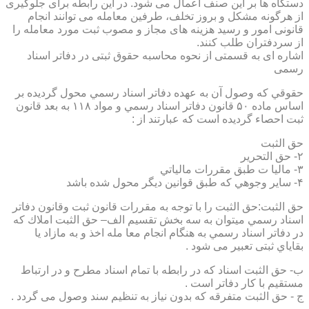
دستگاه ها بر این صنف اعمال می شود. در این رابطه برای جلوگیری
از هرگونه مشکل و بروز تخلف، طرفین معامله می توانند انجام
قانونی امور و رسید هزینه های مجاز و مصوب ثبت مورد معامله را
از سردفتران طلب کنند.
اشاره ای به قسمتی از نحوه محاسبه حقوق ثبتی در دفاتر اسناد
رسمی
حقوقي كه وصول آن به عهده دفاتر اسناد رسمي محول گرديده بر
اساس ماده ۵۰ قانون دفاتر اسناد رسمي و مواد ۱۱۸ به بعد قانون
ثبت احصاء گرديده است كه عبارتند از :
حق الثبت
۲- حق التحرير
۳- ماليا ت طبق مقررات مالياتي
۴- ساير وجوهي كه طبق قوانين ديگر محول شده باشد
حق الثبت:حق الثبت را با توجه به مقررات قانون ثبت وقانون دفاتر
اسناد رسمي ميتوان به سه بخش تقسيم الف– حق الثبت املاك كه
در دفاتر اسناد رسمي به هنگام انجام معا مله اخذ و به مازاد يا
بقاياي ثبتی تعبیر می شود .
ب- حق الثبت اسناد كه در رابطه با تمام اسناد مطرح و در ارتباط
مستقيم با كار دفاتر است .
ج - حق الثبت متفرقه كه بدون نياز به تنظیم سند وصول می گردد .