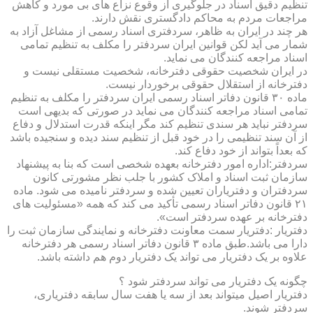
تنظیم دقیق اسناد در جلوگیری از وقوع نزاع های بی مورد و کاهش
مراجعات مردم به محاکم دادگستری نقش دارند.
هر چند در ایران به ظاهر، سردفتری اسناد رسمی از مشاغل آزاد به
شمار می آید لکن قوانین ایران سردفتر را مکلف به تنظیم تمامی
اسناد مراجعه کنندگان می نماید.
در ایران شخصیت حقوقی دفترخانه، شخصیت مستقلی نیست و
دفترخانه از استقلال حقوقی برخوردار نیست.
ماده ۳۰ قانون دفاتر اسناد رسمی ایران سردفتر را مکلف به تنظیم
تمامی اسناد مراجعه کنندگان می نماید در صورتی که بدیهی است
سردفتر نباید هر سندی تنظیم کند مگر اینکه قدرت استدلال و دفاع
از آن سند تنظیمی را در خود قبل از تنظیم سند دیده و سنجیده باشد
که بعداً بتواند از خود دفاع کند.
سردفتر:اداره امور دفترخانه بعهده شخصی است که بنا به پیشنهاد
سازمان ثبت اسناد و املاک کشور با جلب نظر مشورتی کانون
سردفتران و دفتریاران تعیین شده و سردفتر نامیده می شود. ماده
۲۱ قانون دفاتر اسناد رسمی تأکید می کند که همه «مسئولیت های
دفترخانه بر عهده سردفتر است».
دفتریار :دفتریار سمت معاونت دفترخانه و نمایندگی سازمان ثبت را
دارا می باشد.طبق ماده ۳ قانون دفاتر اسناد رسمی هر دفترخانه
علاوه بر یک دفتریار می تواند یک دفتریار دوم هم داشته باشد.
چگونه یک دفتریار می تواند سردفتر شود ؟
دفتریار اصیل میتواند بعد از سه یا هفت سال سابقه دفتریاری،
سردفتر شوند.