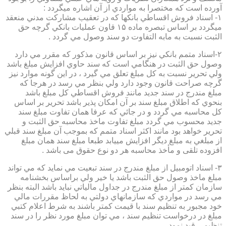
آورده است كه مختصرا به مواردي از آن اشاره ميگردد :
۱- اسناد فروش اقساطي بانكها كه در تعقيب مشاركت مدني منعقد
ميگردد بر اساس تبصره ماده ۱۵ قاون عمليات بانكي گرچه حق
الثبت نسبت به مابه التفاوت دو سند وصول مي گردد .
۲-اسناد متمم بانكي نيز بر اساس قانون مذكور كه مقرر مي دارد
وصول حق الثبت در هنگامي است كه سند حاوي افزايش مبلغ باشد
ولي تحرير نسبت به كل مبلغ تعلق مي گيرد ، در اين گونه موارد نيز
گرچه صراحت قانون وجود دارد ولي بنظر مي رسد در هرجا كه
مبلغ مندرج در سند جديد مانند فروش اقساطي كل مبلغ باشد
بنحوي كه اطلاق مبلغ سند بر آن امكان پذير باشد تحرير بر اساس
كل محاسبه مي گردد و در جائي كه عرفا همان تفاوت مبلغ سند
جديد محسوب مي گردد مبلغ تفاوت ماخذ محاسبه حق الثبت و
تحرير خواهد بود مانند اكثر اسناد متمم كه بموجب آن مبلغ سند قبلي
از مبلغي به مبلغ ديگر افزايش مييابد طبعا مبلغ سند همان مبلغ
افزوده تلقی و مأخذ محاسبه هر دو نوع حقوق می باشد .
۳- اسناد اتومبيل از مبلغ مندرج در سند تبعيت مي نمايد كه مي تواند
مبلغ ماخذ وصول حق الثبت باشد يا خير ولي براساس بخشنامه
سازمان كمتر از مبلغ مندرج در جداول مالياتي نبايد باشد البته بنظر
مي رسد در مواردي كه سازمانهاي دولتي به لحاظ مقررات مالي
خود مجبور به تنظيم سند با قيمت كمتر باشند به شرط اعلام كتبي
مبلغ در درخواست تنظيم سند ، مي توان مبلغ مورد نظر را در سند
تنظيمي قيد نمود.