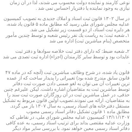
نوعی كارمند و نماینده دولت محسوب می شدند، لذا در آن زمان
نیازی به وجود نماینده یا دفتریار احساس نمی شد .
در سال ۱۳۰۲ قانون ثبت اسناد و املاك جدیدی به تصویب كمیسیون
عدلیه مجلس شورای ملی رسید كه مطابق ماده ۵ قانون یاد شده،
هر دایره ثبت اسناد، از دو قسمت زیر تشكیل می شد.
۱ـ شعبه ثبت: به ریاست یك نفر رئیس شعبه و توسط چندین مأمور
متخصص (بنام مباشرین ثبت) اداره می شد
۲ـ شعبه ضبط: كه دارای دفتر ثبت خلاصه سوادها و دفتر ثبت
عایدات بود و توسط سایر كارمندان (اجزاء) اداره ثبت تصدی می شد
.
قانون یاد شده، در شرح وظائف مباشرین ثبت (آنچه كه در ماده ۴۷
قانون سابق مندرج شده بود) تغییراتی را پدیدار ساخت كه از عمده
ترین تغییرات آن می توان به لغو ضمنی دادن صورت ثبت دفاتر
توسط مباشرین ثبت به متقاضیان اشاره داشت. لیكن علیرغم چنین
حذفی، در عمل مباشرین ثبت در آن روزگاران صورت ثبت سند را
به متقاضیان، ارائه می نمودند.تصویب اولین قانون مربوط به تشكیل
مستقل دفترخانه های اسناد رسمی، به سال ۱۳۰۷ باز می گردد.
مطابق ماده ۱ قانون تشكیل دفاتر اسناد رسمی مصوب
۱۳/۱۱/۱۳۰۷ كمیسیون عدلیه مجلس شورای ملی، در نقاطی كه
وزارت عدلیه مقتضی بداند برای ترتیب اسناد رسمی، به عده كافی
دفاتر اسناد رسمی معین خواهد نمود. با بررسی سایر مواد دیگر