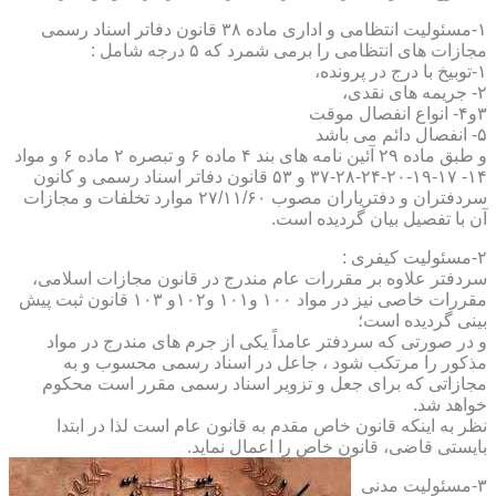
۱-مسئولیت انتظامی و اداری ماده ۳۸ قانون دفاتر اسناد رسمی
مجازات های انتظامی را برمی شمرد که ۵ درجه شامل :
۱-توبیخ با درج در پرونده،
۲- جریمه های نقدی،
۳و۴- انواع انفصال موقت
۵- انفصال دائم می باشد
و طبق ماده ۲۹ آئین نامه های بند ۴ ماده ۶ و تبصره ۲ ماده ۶ و مواد
۱۴- ۱۷-۱۹-۲۰-۲۴-۲۸-۳۷ و ۵۳ قانون دفاتر اسناد رسمی و کانون
سردفتران و دفتریاران مصوب ۲۷/۱۱/۶۰ موارد تخلفات و مجازات
آن با تفصیل بیان گردیده است.
۲-مسئولیت کیفری :
سردفتر علاوه بر مقررات عام مندرج در قانون مجازات اسلامی،
مقررات خاصی نیز در مواد ۱۰۰ و۱۰۱ و۱۰۲و ۱۰۳ قانون ثبت پیش
بینی گردیده است؛
و در صورتی که سردفتر عامداً یکی از جرم های مندرج در مواد
مذکور را مرتکب شود ، جاعل در اسناد رسمی محسوب و به
مجازاتی که برای جعل و تزویر اسناد رسمی مقرر است محکوم
خواهد شد.
نظر به اینکه قانون خاص مقدم به قانون عام است لذا در ابتدا
بایستی قاضی، قانون خاص را اعمال نماید.
۳-مسئولیت مدنی