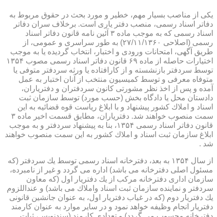
یكی از مناصب بسیار مهم، خطیر و مورد بحث در حقوق مربوط به
دفاتر اسناد رسمی، منصب دفتر یاری است. برخلاف سران دفاتر
اسناد رسمی كه به موجب ماده ۳ آئین نامه قانون دفاتر اسناد
رسمی (اصلاحی ۲۷/۱۱/۱۳۶۰) به طور سراسری و عمومی، از
طریق آگهی، امتحانات ورودی و اختبار، انتخاب گردیده یا به موجب
اختیارات حاصله از ماده ۶۹ قانون دفاتر اسناد رسمی مصوب ۱۳۵۴
توسط سردفتر بازنشسته و از كارافتاده یا ورثه سردفتر متوفی یا
متوفاه معرفی و توسط كمیسیون منتخب از آنان اختبار به عمل
آمده و پس از اخذ نظر مشورتی كانون سردفتران و دفتریاران،
دادستان محل یا دادگاه بخش (حسب مورد) توسط سازمان ثبت
اسناد و املاك كشور پیشنهاد و با ابلاغ ریاست قوه قضائیه به این
سمت منصوب خواهند شد. دفتریاران، مطابق قسمت اخیر ماده ۳
قانون دفاتر اسناد رسمی ۱۳۵۴، بنا به پیشنهاد سردفتر و به موجب
ابلاغ سازمان ثبت اسناد و املاك كشور به این سمت منصوب خواهند
شد .
از سال ۱۳۵۴ به بعد، دفترخانه اسناد رسمی توسط یك سردفتر (كه
مسئول اصلی دفترخانه می باشد) اداره می گردد و غیر از نامبرده،
سازمان اداری دفترخانه مركب از یك دفتریار اول (كه معاون
سردفتر و نماینده سازمان ثبت اسناد واملاك می باشد) و عنداللزوم
یك دفتریار دوم (كه در غیاب دفتریار اول، به عنوان جانشین قانونی
دفتریار انجام وظیفه خواهد نمود و در سایر موارد به عنوان كارمند
دفترخانه محسوب می گردد) و تعدادی كارمند (سندنویس، ثبات