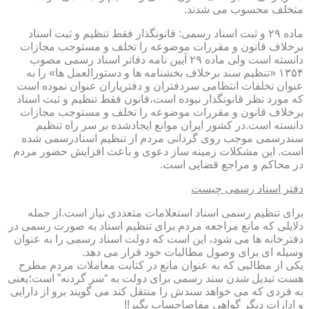
متخلف محسوب می شدند.
ماده ۲۹ و ثبت اسناد رسمی: قانونگذار فقط تنظیم و ثبت اسناد
برخلاف قانون و مقررات موضوعه را تخلف و مستوجب مجازات
دانسته است ولی ماده ۲۹ آیین نامه دفاتر اسناد رسمی مصوب
۱۳۵۴ «تنظیم سند برخلاف بخشنامه ها و دستورالعمل ها» را به
عنوان تخلفات انتظامی سردفتران و دفتریاران عنوان نموده است
که مورد نظر قانونگذار نبوده است،قانون فقط تنظیم و ثبت اسناد
برخلاف قانون و مقررات موضوعه را تخلف و مستوجب مجازات
دانسته است.در کشور ایران موانع ایجادشده بر سر راه تنظیم
سندرسمی موجب روی گردانی مردم از تنظیم اسنادرسمی شده
است. این مشکلات زمینه ساز دعوی و باعث افزایش حضور مردم
در محاکم و مراجع قضایی است.
دفتر اسناد رسمی چیست
برای تنظیم رسمی اسناد استعلامات متعددی نیاز است.از جمله
دلایلی که مانع مراجعه مردم برای تنظیم اسناد به صورت رسمی در
دفترخانه ها می شود، این است که دولت اسناد رسمی را به عنوان
وسیله ای برای وصول مطالبات خود قرار می دهد.
یکی از مطالبی که به عنوان مانع در کتابت معاملات مردم مطرح
هست تبدیل شدن سند رسمی برای دولت به “سر گردنه” است؛یعنی
به فردی که می خواهد سندش را منتقل کند می گویند برو از دارایی
و ادارات دیگر گواهی مفاصاحساب بگیر!!