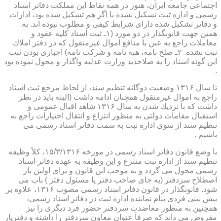
اجتماعی جامعه ایران، هنوز در همه نقاط این مملكت دفاتر اسناد
رسمی و اداره ثبت تشكیل نشده یا اگر هم تشكیل شده بود، ادارات
و دفاتر تشكیل شده دارای شرایط كیفی و مطلوب نبوده اند. به
همین جهت قانونگذار در دو مورد (۱ـ ثبت اسناد كلیه عقود و
معاملات راجع به عین یا منافع اموال غیرمنقول كه در دفتر املاك
ثبت نشده. ۲ـ صلح نامه، هبه نامه و شركت نامه) اجباری بودن ثبت
این گونه اسناد را به صلاحدید وزارت عدلیه واگذار و محول نموده بود
.
تا سال ۱۳۱۶ وضعیت دوگانه تنظیم سند، از لحاظ مرجع ثبت اسناد
راجع به اموال غیرمنقول همچنان ادامه داشت (البته باید در نظر
داشت كه با نزدیك شدن به سال ۱۳۱۶ شاهد اقبال عمومی و
استقبال مقامات دولتی به منظور انتزاع و انتقال اختیارات راجع به
تنظیم سند از سوی اداره ثبت به سمت دفاتر اسناد رسمی می
باشیم .
با وضع قانون دفاتر اسناد رسمی در مورخه ۱۵/۳/۱۳۱۶، كلاً وظیفه
تنظیم سند از اداره ثبت منتزع و این وظیفه به عهده دفاتر اسناد
رسمی محول می گردد و به موجب این قانون و برای اولین بار
اصطلاح سردفتر (به جای صاحب دفتر یا مسئول دفتر ) باب می
شود. قانونگذار در قانون دفاتر اسناد رسمی مصوب ۱۳۱۶، علاوه بر
پیش بینی فردی بنام نماینده اداره ثبت در دفاتر اسناد رسمی،
همچنین به منظور معاضدت سردفتر حضور فرد دیگری را نیز
مفروض می داند كه صرفاً عنوان معاون سردفتر را داشته و دفتریار