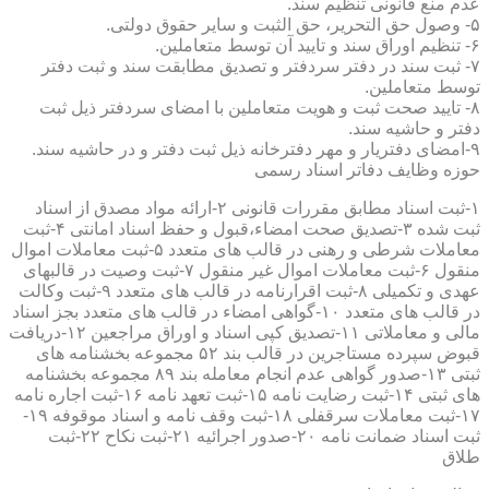
عدم منع قانونی تنظیم سند.
۵- وصول حق التحریر، حق الثبت و سایر حقوق دولتی.
۶- تنظیم اوراق سند و تایید آن توسط متعاملین.
۷- ثبت سند در دفتر سردفتر و تصدیق مطابقت سند و ثبت دفتر
توسط متعاملین.
۸- تایید صحت ثبت و هویت متعاملین با امضای سردفتر ذیل ثبت
دفتر و حاشیه سند.
۹-امضای دفتریار و مهر دفترخانه ذیل ثبت دفتر و در حاشیه سند.
حوزه وظایف دفاتر اسناد رسمی
۱-ثبت اسناد مطابق مقررات قانونی ۲-ارائه مواد مصدق از اسناد
ثبت شده ۳-تصدیق صحت امضاء،قبول و حفظ اسناد امانتی ۴-ثبت
معاملات شرطی و رهنی در قالب های متعدد ۵-ثبت معاملات اموال
منقول ۶-ثبت معاملات اموال غیر منقول ۷-ثبت وصیت در قالبهای
عهدی و تکمیلی ۸-ثبت اقرارنامه در قالب های متعدد ۹-ثبت وکالت
در قالب های متعدد ۱۰-گواهی امضاء در قالب های متعدد بجز اسناد
مالی و معاملاتی ۱۱-تصدیق کپی اسناد و اوراق مراجعین ۱۲-دریافت
قبوض سپرده مستاجرین در قالب بند ۵۲ مجموعه بخشنامه های
ثبتی ۱۳-صدور گواهی عدم انجام معامله بند ۸۹ مجموعه بخشنامه
های ثبتی ۱۴-ثبت رضایت نامه ۱۵-ثبت تعهد نامه ۱۶-ثبت اجاره نامه
۱۷-ثبت معاملات سرقفلی ۱۸-ثبت وقف نامه و اسناد موقوفه ۱۹-
ثبت اسناد ضمانت نامه ۲۰-صدور اجرائیه ۲۱-ثبت نکاح ۲۲-ثبت
طلاق