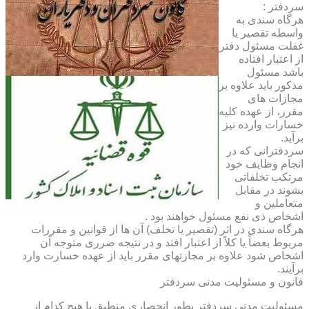
سردفتر :
هرگاه سندی به
واسطه تقصیر یا
غفلت مسئول دفتر
از اعتبار افتاده
باشد مسئول
مذکور باید علاوه بر
مجازات های
مقرر، از عهده کلیه
خسارات وارده نیز
برآید.
سردفترانی که در
انجام وظایف خود
مرتکب تخلفاتی
بشوند در مقابل
متعاملین و
اشخاص ذی نفع مسئول خواهند بود .
هرگاه سندی در اثر (تقصیر یا تخلف) آن ها از قوانین و مقررات
مربوط بعضاً یا کلاً از اعتبار افتد و در نتیجه ضرری متوجه آن
اشخاص شود علاوه بر مجازتهای مقرر باید از عهده خسارت وارد
برآیند.
قانون و مسئولیت مدنی سردفتر
مسئولیت مدنی سردفتر بطور انحصاری منطبق با هیچ کدام از