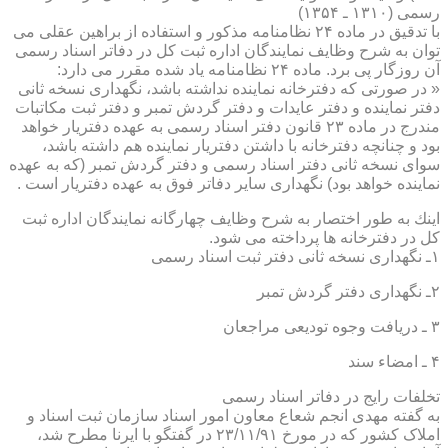
رسمی (۱۳۱۰ ـ ۱۳۵۴)
با تدقیق در ماده ۲۴ نظامنامه مذكور و استفاده از براهین عقلی می
توان به شرح وظایف نمایندگان اداره ثبت كل در دفاتر اسناد رسمی
آن روزگار پی برد. ماده ۲۴ نظامنامه یاد شده مقرر می دارد:
« در صورتی كه دفترخانه نماینده نداشته باشد، نگهداری نسخه ثانی
دفتر نماینده و دفتر عایدات و دفتر گردش تمبر و دفتر ثبت مكاتبات
مندرج در ماده ۲۳ قانون دفتر اسناد رسمی به عهده دفتریار خواهد
بود و چنانچه دفترخانه با داشتن دفتریار نماینده هم داشته باشد،
سوای نسخه ثانی دفتر اسناد رسمی و دفتر گردش تمبر (كه به عهده
نماینده خواهد بود) نگهداری سایر دفاتر فوق به عهده دفتریار است .
اینك به طور اختصار به شرح وظایف چهارگانه نمایندگان اداره ثبت
كل در دفترخانه ها پرداخته می شود.
۱ـ نگهداری نسخه ثانی دفتر ثبت اسناد رسمی
۲ـ نگهداری دفتر گردش تمبر
۳ ـ دریافت وجوه تودیعی مراجعان
۴ ـ امضاء سند
تخلفات رایج در دفاتر اسناد رسمی
به گفته مهدی انجم شعاع معاون امور اسناد سازمان ثبت اسناد و
املاک کشور که در مورخ ۲۳/۱۱/۹۱ در گفتگو با ایرنا مطرح شد،