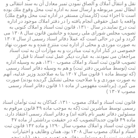
نقل و انتقال املاك و الصاق نمودن تمبر معادل آن به سند انتقالی و
ابطال تمبر مربوطه و ارسال سند به اداره ثبت محل وقوع ملك بوده
است تا اجزاء ثبت (كارمندان مستقر در اداره ثبت محل وقوع ملك)
واقعه یا عمل حقوقی انجام یافته را در دفتر املاك موجود در اداره
ثبت درج نمایند.در سال ۱۳۱۰، قانون ثبت اسناد و املاك كنونی به
تصویب مجلس شورای ملی رسیده و جانشین قانون سال ۱۳۰۸ می
گردد و این در حالی است كه عملاً دفاتر اسناد رسمی از سال ۱۳۰۷
به صورت موردی و محلی از اداره ثبت منتزع شده و به صورت نهاد
خصوصی در كنار اداره ثبت مبادرت و به موازات آن به ثبت اسناد
مراجعان می نمودند. به عبارت دیگر عمل ثبت اسناد تا قبل از
تصویب قانون ثبت اسناد و املاك مصوب ۱۳۱۰، هم به وسیله اداره
ثبت (توسط مباشرین دفتر ثبت) و هم به وسیله دفاتر اسناد رسمی
(كه توسط ماده ۱ قانون سال ۱۳۰۷ بنا به صلاحدید وزیر عدلیه، آنهم
به صورت موردی و با صلاحیت محلی تشكیل گردیده بودند) صورت
می گیرد. (برداشت مفهومی از ماده ۱۱ قانون دفاتر اسناد رسمی
مصوب ۱۳۰۷ )
قانون ثبت اسناد و املاك مصوب ۱۳۱۰، كماكان به ثبت توأمان اسناد
رسمی توسط مباشرین ثبت (كه به موجب ماده ۴۹ قانون مرقوم به
مسئولین دفاتر تغییر نام یافته اند) و دفاتر اسناد رسمی اعتقاد دارد.
ماده ۴۹ قانون جدیدالتصویب كه در حقیقت برداشتی از ماده ۴۷
قانون ثبت اسناد و املاك مصوب سال ۱۲۹۰ و ماده ۱۴۲ قانون ثبت
اسناد و املاك مصوب سال ۱۳۰۸ بود، همان وظایف و اختیارات
مباشرین ثبت را به مسئولین دفاتر هم تعمیم می دهد. (باید توجه