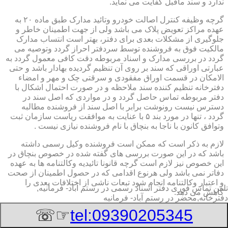
ندارد و سند ماقبل کفایت می نماید.
گرچه وظیفه کنترل اصالت خودرو وتائید مدارک طبق ماده ۲۰ به
عهده مراکز تعویض پلاک می باشد ولی از جهت اطمینان خاطر و
جلوگیری از مشکلات بعدی برای دفتر، بهتر است انتساب مدارک
مالکیت فوق به فروشنده توسط سردفتر احراز گردد وتوصیه می
گردد در بررسی مدارک و اسناد مربوطه دقت کافی معمول گردد به
عبارتی اوراقی که سند بر روی آن تنظیم گردیده بهادار باشد و حتی
الامکان در قسمت اوراق مفقودی و سرقتی چک و مهر و امضاء
دفترخانه تنظیم کننده سند ملاحظه و در صورت احتمال اشکال با
دفتر مربوطه تماس حاصل گردد و در مواردی که اصل سند در
دسترس نیست رونوشت برابر با اصل سند از فروشنده مطالبه
گردد ، تنها در مورد بند ۵ با عنایت به موافقت ریاست سازمان ثبت
وتوافق کانون با ناجا به بنچاق با نام فروشنده نیازی نیست .
لازم به ذکر است که ممکن است فروشنده وکیل رسمی داشته
باشد که در این صورت بررسی های گفته شده در خصوص بنچاق در
این خصوص نیز لازم است گرچه قانونا تائیدیه وکالتنامه ها به عهده
دفاتر نمی باشد ولی هرنوع اقدامی که در حصول اطمینان از صحت
و اعتبار وکالتنامه انجام شود تبعات ناشی از اختلافات بعدی را
تلفن تماس فوری
دفتر اسناد رسمی در رستم آباد- فرمانیه,
کاهش می دهد.
دفترخانه,محضر در رستم آباد- فرمانیه
۲-تائیدیه نقل و انتقال و کارت سبز (شناسنامه مالکیت)
☞☏
tel:09390205345
برگ تائیدیه نقل و انتقال صادره از مراکز تعویض پلاک حاوی