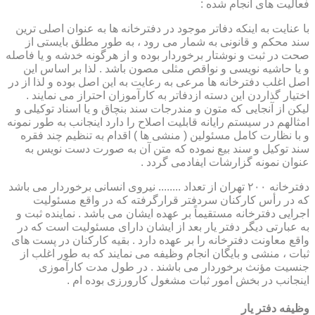
فعالیت های انجام شده :
با عنایت به اینکه دفاتر موجود در دفترخانه ها به عنوان اصلی ترین
سند محکم و قانونی به شمار می رود ، به طور مطلق بایستی از
صحت در ثبت و نوشتار برخوردار بوده و از هرگونه خدشه و یا فاصله
و یا حاشیه نویسی و نواقص مثلی مصون باشد . لذا بر اساس این
اصل اغلب دفترخانه ها مرعی به رعایت به این اصل بوده و لذا از در
اختیار گذاردن این دسته ازدفاتر به کارآموزان احتراز می نمایند .
لیکن از آنجایی که متون و مندرجات سند بنچاق و یا اسناد توکیلی و
امثالهم در سیستم رایانه قابلیت اصلاح را دارد اینجانب به طور نمونه
و با نظارت کامل مسئولین ( منشی ها ) اقدام به تنظیم چند فقره
سند توکیل و سند بیع نموده که متن آن به صورت دست نویس به
عنوان نمونه گزارشات ایفادمی گردد .
دفترخانه ۲۰۰ تهران از تعداد ........ نیروی انسانی برخوردار می باشد
که در رأس کارکنان سردفتر قرارگرفته که در واقع مسئولیت
اجرایی دفترخانه مستقیماً بر عهده ایشان می باشد . نماینده ثبت و
به عبارتی دیگر دفتر یار بعد از ایشان دارای مسئولیت است که در
واقع معاونت دفترخانه را بر عهده دارد . بقیه کارکنان در پست های
ثبات ، منشی و بایگان انجام وظیفه می نمایند که به طور اغلب از
جنسیت مؤنث برخوردار می باشند . در طول مدت کارآموزی
اینجانب در بخش امور ثبات مشغول کارورزی بوده ام .
وظیفه دفتر یار