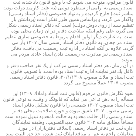
قانون مرقوم، متوجه می شویم كه با وضع قانون یاد شده، ثبت
اسناد رسمی به آرامی از سیطره دولتی (به علت كارمند دولت بودن
مباشر ثبت) خارج گردیده و به نهاد خصوصی (دفاتر اسناد رسمی)
واگذار می گردد. و براساس همین طرز تفكر است (برداشتن بار
تنظیم سند از روی دوش دولت) است كه دفاتر اسناد رسمی شكل
می گیرد، علی رغم اینكه صلاحیت دفاتر در آن زمان محلی بوده
است. به عبارت دیگر اولین اقدام مربوط به خصوصی سازی تنظیم
اسناد مراجعان، به قانون دفاتر اسناد رسمی سال ۱۳۰۷ باز می
گردد. علاوه بر آنكه اسناد در اداره ثبت رسمیت می یافت، دفاتر
اسناد رسمی نیز مبادرت به رسمیت دادن اسناد عادی مردم می
نمودند.
در آن زمان، هر دفتر اسناد رسمی مركب از یك نفر صاحب دفتر و
لااقل یك نفر نماینده اداره ثبت اسناد بوده است. با تصویب قانون
ثبت اسناد و املاك مصوب ۲۰/۱/۱۳۰۸، قانون دفاتر اسناد رسمی
مصوب ۱۳۰۷ عملاً منسوخ می گردد .
نحوه نگارش قانون مرقوم (قانون ثبت اسناد واملاك ۱۳۰۸) این
مسأله را به ذهن تداعی می نماید كه قانونگذار وقت، به نوعی قانون
ثبت اسناد مصوب ۱۳۰۲ شمسی را با قانون تشكیل دفاتر اسناد
رسمی مصوب ۱۳۰۷ تلفیق نموده و حوزه صلاحیت محلی دفاتر
اسناد رسمی را از حالت محدود به حالت نامحدود تبدیل نموده است.
مضافاً مطابق ماده ۲۰۳ قانون جدیدالتصویب، وظیفه نمایندگان
اداره ثبت در دفاتر اسناد رسمی (اسلاف دفتریاران) در مورد
معاملات راجع به عین یا منافع املاك ثبت شده، اخذ حق الثبت سند