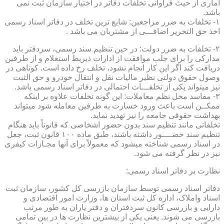
آماری از حیث فراوانی تخلفات دفاتر در اختیار سازمان ثبت نمی
باشد.
۱- تخلفات به ضرر مراجعین: شایع ترین تخلف در دفاتر اسناد رسمی
اخذ حق التحریر اضافـــی از مشتریان می باشد .
۲- تخلفات به ضرر دولت: در حین تنظیم سند رسمی، سردفتر باید
مدارکی را برای جلب موافقت از ادارات ذیربط استعلام و از طرفین
دریافت کند اگر این کار انجام نشود، تخلف رخ داده است. کوتاهی در
وصول حقوق دولتی نظیر مالیات نقل و انتقال خودرو و حق الثبت
نیز میتواند یکی از تخلفـــات احتمالی در دفاتر اسناد رسمی باشد.
۳- مفاسد مخل نظم معاملات: این گونه تخلفات علاوه بر اینکه
ممکــن است باعث ورود خسارت به طرفین معامله شود میتواند
بهداشت حقوقی جامعه را نیز تهدید نماید.
تخلفاتی مانند تنظیم سند بدون حضور اشخاصی که قانوناً باید هنگام
تنظیم سند حضــــور داشته باشند، طبق ماده ۱۰۰ قانون ثبت، جعل
در اسناد رسمی شناخته میشود که معمولاً برای آنها مجـازات کیفری
نیز در نظر گرفته می شود.
نظارت بر دفاتر اسناد رسمی:
دفاتر اسناد رسمی توسط سازمان بازرسی کل کشور، سازمان ثبت
اسناد واملاک، اداره کل ثبت استان ها، وزارت امور اقتصادی و
دارایی و بازرسی کانون سردفتران و دفتر یاران به طور مرتب
بازرسی می شوند. یعنی یکی از بیشترین نظارت ها در بین تمامی