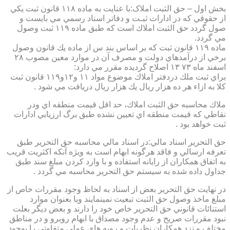
بخش اول – حق الثبت املاک:با عنايت به ماده ۱۱۸ قانون ثبت يكي
از حقوقي كه در ادارات ثبـت و دفاتر اسناد رسمي مي بايست و
صول گردد حق الثبت املاك است كه طبق ماده ۱۱۹ ثبت وصول
مي گردد.
ماده ۱۱۹ قانون ثبت كه بر اساس بند س از ماده يك قانون وصول
برخي از درآمدهاي دولت و مصرف آن در موارد معين مصوب ۲۸
اسفند ماه ۷۳ ۱۳ اصلاح گرديده مقرر مي دارد:
براي ثبت ملك دردفتر املاك موضوع مواد ۱۱ و۱۲و۱۱۹ قانون ثبت
كلا به ازاء هر ده هزار ريال يك هزار ريال دريافت مي شود .
ملاك محاسبه حق الثبت املاك، حد اقل قيمت منطقه اي ودر
نقاطي كه قيمت منطقه اي تعيين نشده طبق برگ ارزيابي ادارات
ثبت خواهد بود .
حق التحرير اسناد مالي:در اسناد مالي محاسبه حق التحرير طبق
تعرفه ارسالي و فاقد هرگونه ابهام است به ويژه آنكه اكثريت قريب
به اتفاق همكاران از رايانه استفاده و با وارد كردن مبلغ سند طبق
جداول داده شده به سيستم حق التحرير محاسبه مي گردد .
در نهايت حق التحرير بعض از اسناد به لحاظ وجود مقررات خاص از
مبلغ ماخذ وصول حق الثبت تبعيت نمينمايند ويا بعنوان موارد
استنائات قانوني حق التحرير خاص خود را دارند و بعض ديگر بعلت
نبود مقررات صريح و عدم وجود مصداق با ابهام روبرو و در مناطق
مختلف و نزد همكاران نظريات و رويه هاي عملي متفاوتي را بوجود