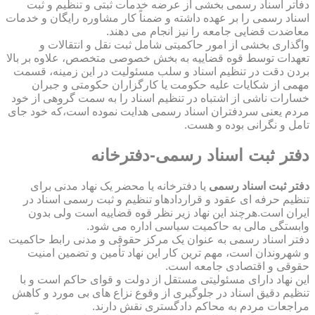
دفاتر اسناد رسمی بخشی از عرضه خدمات ثبتی و تنظیم و ثبت
اسناد رسمی را بر عهده داشته و ضمناً کار مشاوره رایگان و خدمات
معاضدت قضایی جامعه را نیز انجام می دهند.
واگذاری بخشی از امور حاکمیتی شامل ثبت نقل و انتقالات و
تعهدات توسط قوه قضاییه به بخش خصوصی متخصص، علاوه بر بالا
بردن دقت در تنظیم اسناد و سلب مسئولیت در این زمینه، قسمت
مهمی از شکایات علیه حکومت یا کارگزاران حکومتی و جبران
خسارات ناشی از اشتباه در تنظیم اسناد را به سمت گروهی از خود
مردم یعنی سردفتران اسناد رسمی هدایت نموده است،که خود جای
تامل و نگرانی بوده و هست.
دفتر ثبت اسناد رسمی-دفترخانه
دفتر ثبت اسناد رسمی
یا دفترخانه یا محضر یک نهاد مدنی برای
تنظیم حرفه ای عقود و قراردادهاو تنظیم و ثبت رسمی اسناد در
ایران است.هرچند این نهاد زیر نظر قوه قضاییه است ولی بدون
وابستگی مالی به حاکمیت سیاسی اداره می شود.
دفتر اسناد رسمی به عنوان یک مرکز حقوقی و مدنی رابط حاکمیت
و شهروندان است، مهم ترین کار این نهاد تأمین و تضمین امنیت
حقوقی و اقتصادی جامعه است.
این نهاد دارای مسئولیتی مستقل از دولت و قوای حاکم است و با
تنظیم دقیق اسناد در جلوگیری از وقوع نزاع های بی مورد و کاهش
مراجعات مردم به محاکم دادگستری نقش دارند.