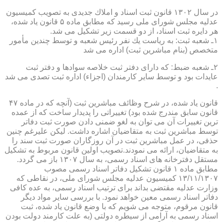
در سال ۱۳۰۲ قانون ثبت اسناد و املاك جدیدی به تصویب كمیسیون
عدلیه مجلس شورای ملی رسید كه مطابق ماده ۵ قانون یاد شده،
هر دایره ثبت اسناد، از دو قسمت زیر تشكیل می شد.
۱ـ شعبه ثبت: به ریاست یك نفر رئیس شعبه و توسط چندین مأمور
متخصص (بنام مباشرین ثبت) اداره می شد
۲ـ شعبه ضبط: كه دارای دفتر ثبت خلاصه سوادها و دفتر ثبت
عایدات بود و توسط سایر كارمندان (اجزاء) اداره ثبت تصدی می شد
.
قانون یاد شده، در شرح وظائف مباشرین ثبت (آنچه كه در ماده ۴۷
قانون سابق مندرج شده بود) تغییراتی را پدیدار ساخت كه از عمده
ترین تغییرات آن می توان به لغو ضمنی دادن صورت ثبت دفاتر
توسط مباشرین ثبت به متقاضیان اشاره داشت. لیكن علیرغم چنین
حذفی، در عمل مباشرین ثبت در آن روزگاران صورت ثبت سند را
به متقاضیان، ارائه می نمودند.تصویب اولین قانون مربوط به تشكیل
مستقل دفترخانه های اسناد رسمی، به سال ۱۳۰۷ باز می گردد.
مطابق ماده ۱ قانون تشكیل دفاتر اسناد رسمی مصوب
۱۳/۱۱/۱۳۰۷ كمیسیون عدلیه مجلس شورای ملی، در نقاطی كه
وزارت عدلیه مقتضی بداند برای ترتیب اسناد رسمی، به عده كافی
دفاتر اسناد رسمی معین خواهد نمود. با بررسی سایر مواد دیگر
قانون مرقوم، متوجه می شویم كه با وضع قانون یاد شده، ثبت
اسناد رسمی به آرامی از سیطره دولتی (به علت كارمند دولت بودن