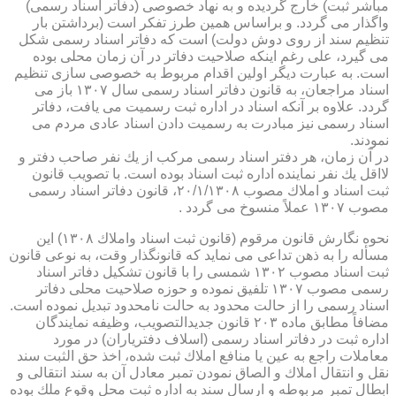
مباشر ثبت) خارج گردیده و به نهاد خصوصی (دفاتر اسناد رسمی)
واگذار می گردد. و براساس همین طرز تفكر است (برداشتن بار
تنظیم سند از روی دوش دولت) است كه دفاتر اسناد رسمی شكل
می گیرد، علی رغم اینكه صلاحیت دفاتر در آن زمان محلی بوده
است. به عبارت دیگر اولین اقدام مربوط به خصوصی سازی تنظیم
اسناد مراجعان، به قانون دفاتر اسناد رسمی سال ۱۳۰۷ باز می
گردد. علاوه بر آنكه اسناد در اداره ثبت رسمیت می یافت، دفاتر
اسناد رسمی نیز مبادرت به رسمیت دادن اسناد عادی مردم می
نمودند.
در آن زمان، هر دفتر اسناد رسمی مركب از یك نفر صاحب دفتر و
لااقل یك نفر نماینده اداره ثبت اسناد بوده است. با تصویب قانون
ثبت اسناد و املاك مصوب ۲۰/۱/۱۳۰۸، قانون دفاتر اسناد رسمی
مصوب ۱۳۰۷ عملاً منسوخ می گردد .
نحوه نگارش قانون مرقوم (قانون ثبت اسناد واملاك ۱۳۰۸) این
مسأله را به ذهن تداعی می نماید كه قانونگذار وقت، به نوعی قانون
ثبت اسناد مصوب ۱۳۰۲ شمسی را با قانون تشكیل دفاتر اسناد
رسمی مصوب ۱۳۰۷ تلفیق نموده و حوزه صلاحیت محلی دفاتر
اسناد رسمی را از حالت محدود به حالت نامحدود تبدیل نموده است.
مضافاً مطابق ماده ۲۰۳ قانون جدیدالتصویب، وظیفه نمایندگان
اداره ثبت در دفاتر اسناد رسمی (اسلاف دفتریاران) در مورد
معاملات راجع به عین یا منافع املاك ثبت شده، اخذ حق الثبت سند
نقل و انتقال املاك و الصاق نمودن تمبر معادل آن به سند انتقالی و
ابطال تمبر مربوطه و ارسال سند به اداره ثبت محل وقوع ملك بوده