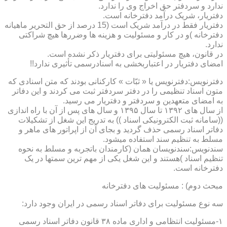
ندارد و سردفتر حق اخراج وی را ندارد.
دفتریار، شریک درآمد دفترخانه است.
دفتریار فقط در درآمد شریک است (15 درصد از حق التحریر ماهیانه
دفترخانه )و در کار و مسئولیت و هزینه ها وضررها هیچ شراکتی
ندارد.
در قانون، هیچ مسئولیتی برای دفتریار ذکر نشده است.
امضای دفتریار در اعتباربخشی به اسنادرسمی تأثیری ندارد!!
دفترنویس:دفترنویس یا « ثبّات » کارکنانی بودند که متن اسنادی که
متون اسناد تنظیمی را در دفتر سردفتر ثبت می کردند و این دفاتر
به امضای متعهدین و سردفتر و دفتریار می رسید.
از سال های ۱۳۹۲ تا سال ۱۳۹۵ و سال های پس از آن با راه اندازی
((سامانه ثبت الکترونیکی اسناد )) به تدریج این شغل از تشکیلات
دفاتر اسناد رسمی حذف گردید و بجای آن از اپراتور های ماهر و
مسلط به تنظیم سند استفاده میشود.
سندنویس:سندنویسان همان (کارمندان باتجربه و مسلط به نحوه
تنظیم اسناد )هستند و این شغل یکی از مهم ترین سمتها در یک
دفترخانه است.
مبحث دوم) : مسئولیت های دفترخانه
سه نوع مسئولیت برای دفاتر اسناد رسمی در ایران وجود دارد:
۱-مسئولیت انتظامی و اداری ماده ۳۸ قانون دفاتر اسناد رسمی