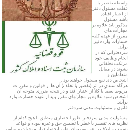
واسطه تقصیر یا
غفلت مسئول دفتر
از اعتبار افتاده
باشد مسئول
مذکور باید علاوه بر
مجازات های
مقرر، از عهده کلیه
خسارات وارده نیز
برآید.
سردفترانی که در
انجام وظایف خود
مرتکب تخلفاتی
بشوند در مقابل
متعاملین و
اشخاص ذی نفع مسئول خواهند بود .
هرگاه سندی در اثر (تقصیر یا تخلف) آن ها از قوانین و مقررات
مربوط بعضاً یا کلاً از اعتبار افتد و در نتیجه ضرری متوجه آن
اشخاص شود علاوه بر مجازتهای مقرر باید از عهده خسارت وارد
برآیند.
قانون و مسئولیت مدنی سردفتر
مسئولیت مدنی سردفتر بطور انحصاری منطبق با هیچ کدام از
نظریه های تقصیر یا خطر یا تضمین حق و غیره نبوده و قواعد
تسبیب و اتلاف را هم نمی توان بطور انحصاری از موجبات و مبانی