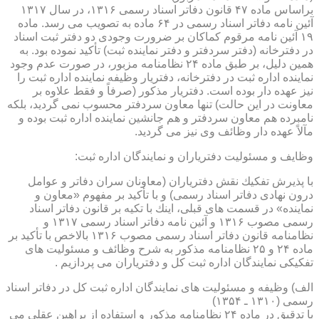
براساس ماده ۴۷ قانون دفاتر اسناد رسمی ۱۳۱۶، در سال ۱۳۱۷
آئین نامه دفاتر اسناد رسمی در ۶۴ ماده به تصویب می رسد. ماده
۱۹ آئین نامه مرقوم كماكان بر ضرورت وجودی دو دفتر ثبت اسناد
در دفترخانه (دفتر سردفتر و دفتر نماینده ثبت) تأكید نموده بود. به
همین دلیل، بر طبق ماده ۲۴ نظامنامه مزبور، در صورت عدم وجود
نماینده اداره ثبت در دفترخانه، دفتریار وظیفه نماینده اداره ثبت را
نیز عهده دار بوده است. دفتریار مذكور (صرفاً و فقط علاوه بر
معاونت در این حالت) تنها معاون سردفتر محسوب نمی گردید، بلكه
نامبرده هم معاون سردفتر و هم جانشین نماینده اداره ثبت بوده و
مآلاً عهده دار وظائف وی نیز می گردید.
وظایف و مسئولیت دفتریاران و نمایندگان اداره ثبت:
با پذیرش تفكیك نقش دفتریاران (معاونان سران دفاتر و عوامل
درون نهادی دفاتر اسناد رسمی) و با تأكید بر مفهوم «معاون و
نماینده» در قسمت های قبلی، اینك با تكیه بر قانون دفاتر اسناد
رسمی مصوب ۱۳۱۶ و آئین نامه دفاتر اسناد رسمی ۱۳۱۷ و
نظامنامه قانون دفاتر اسناد رسمی مصوب ۱۳۱۶ بالاخص با تأكید بر
ماده ۲۴ و ۲۵ نظامنامه مذكور به شرح وظائف و مسئولیت های
تفكیكی نمایندگان اداره ثبت كل و دفتریاران می پردازیم .
الف) وظیفه و مسئولیت های نمایندگان اداره ثبت كل در دفاتر اسناد
رسمی (۱۳۱۰ ـ ۱۳۵۴)
با تدقیق در ماده ۲۴ نظامنامه مذكور و استفاده از براهین عقلی می