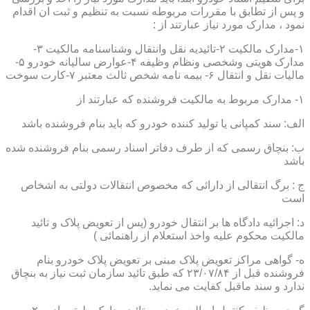
و پس از تطابق با مقررات مربوطه نسبت به تنظیم و ثبت ان اقدام
نمود ، مدارک مورد نیاز عبارتند از :
۱-مدارک مالکیت ۲-تائیدیه نقل وانتقال وشناسنامه مالکیت ۳-
مدارک هویتی وشخصی ونظام وظیفه ۴-عوارض سالیانه خودرو ۵-
مالیات نقل و انتقال ۶- بیمه نامه شخص ثالث معتبر ۷-کارت سوخت
۱- مدارک مربوط به مالکیت فروشنده که عبارتند از
الف: سند کمپانی یا تولید کننده خودرو که باید بنام فروشنده باشد
ب: بنچاق رسمی که از طرف دفاتر اسناد رسمی بنام فروشنده شده
باشد
ج : برگ انتقالی از دارائی که مخصوص انتقالات دولتی به اشخاص
است
د: اجرائیه دادگاه ها بر انتقال خودرو (پس از تعویض پلاک و تائید
مالکیت محکوم علیه واخذ استعلام از راهنمائی )
ه- گواهی مراکز تعویض پلاک مبنی بر تعویض پلاک خودرو بنام
فروشنده قبل از ۲۳/۰۷/۸۴ که طبق تائید سازمان ثبت نیاز به بنچاق
ندارد و سند ماقبل کفایت می نماید.