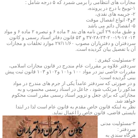
مجازات های انتظامی را برمی شمرد که ۵ درجه شامل :
۱-توبیخ با درج در پرونده،
۲- جریمه های نقدی،
۳و۴- انواع انفصال موقت
۵- انفصال دائم می باشد
و طبق ماده ۲۹ آئین نامه های بند ۴ ماده ۶ و تبصره ۲ ماده ۶ و مواد
۱۴- ۱۷-۱۹-۲۰-۲۴-۲۸-۳۷ و ۵۳ قانون دفاتر اسناد رسمی و کانون
سردفتران و دفتریاران مصوب ۲۷/۱۱/۶۰ موارد تخلفات و مجازات
آن با تفصیل بیان گردیده است.
۲-مسئولیت کیفری :
سردفتر علاوه بر مقررات عام مندرج در قانون مجازات اسلامی،
مقررات خاصی نیز در مواد ۱۰۰ و۱۰۱ و۱۰۲و ۱۰۳ قانون ثبت پیش
بینی گردیده است؛
و در صورتی که سردفتر عامداً یکی از جرم های مندرج در مواد
مذکور را مرتکب شود ، جاعل در اسناد رسمی محسوب و به
مجازاتی که برای جعل و تزویر اسناد رسمی مقرر است محکوم
خواهد شد.
نظر به اینکه قانون خاص مقدم به قانون عام است لذا در ابتدا
بایستی قاضی، قانون خاص را اعمال نماید.
۳-مسئولیت مدنی
سردفتر :
هرگاه سندی به