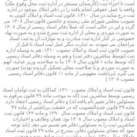
است تا اجزاء ثبت (كارمندان مستقر در اداره ثبت محل وقوع ملك)
واقعه یا عمل حقوقی انجام یافته را در دفتر املاك موجود در اداره
ثبت درج نمایند.در سال ۱۳۱۰، قانون ثبت اسناد و املاك كنونی به
تصویب مجلس شورای ملی رسیده و جانشین قانون سال ۱۳۰۸ می
گردد و این در حالی است كه عملاً دفاتر اسناد رسمی از سال ۱۳۰۷
به صورت موردی و محلی از اداره ثبت منتزع شده و به صورت نهاد
خصوصی در كنار اداره ثبت مبادرت و به موازات آن به ثبت اسناد
مراجعان می نمودند. به عبارت دیگر عمل ثبت اسناد تا قبل از
تصویب قانون ثبت اسناد و املاك مصوب ۱۳۱۰، هم به وسیله اداره
ثبت (توسط مباشرین دفتر ثبت) و هم به وسیله دفاتر اسناد رسمی
(كه توسط ماده ۱ قانون سال ۱۳۰۷ بنا به صلاحدید وزیر عدلیه، آنهم
به صورت موردی و با صلاحیت محلی تشكیل گردیده بودند) صورت
می گیرد. (برداشت مفهومی از ماده ۱۱ قانون دفاتر اسناد رسمی
مصوب ۱۳۰۷ )
قانون ثبت اسناد و املاك مصوب ۱۳۱۰، كماكان به ثبت توأمان اسناد
رسمی توسط مباشرین ثبت (كه به موجب ماده ۴۹ قانون مرقوم به
مسئولین دفاتر تغییر نام یافته اند) و دفاتر اسناد رسمی اعتقاد دارد.
ماده ۴۹ قانون جدیدالتصویب كه در حقیقت برداشتی از ماده ۴۷
قانون ثبت اسناد و املاك مصوب سال ۱۲۹۰ و ماده ۱۴۲ قانون ثبت
اسناد و املاك مصوب سال ۱۳۰۸ بود، همان وظایف و اختیارات
مباشرین ثبت را به مسئولین دفاتر هم تعمیم می دهد. (باید توجه
نمود كه معنای مسئولین دفاتر، مندرج در ماده ۴۹ قانون ثبت اسناد
واملاك سال ۱۳۱۰، بدواً بر مباشرین ثبت صادق بوده و همچنین