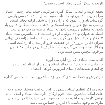
تاریخچه شكل گیری دفاتر اسناد رسمی:
نطفه اولیه و ابتدایی شكل گیری مركزیتی جهت ثبت رسمی اسناد
مراجعان، به قانون ثبت اسناد مصوب سال ۱۲۹۰ شمسی بازمی
گردد.باید یادآوری نمود كه در آن دوران، شكل اولیه دفاتر اسناد
رسمی به هیچ عنوان جنبه استقلالی نداشته است. مطابق قانون یاد
شده، به منظور رسمیت دادن به اسناد قاطبه مردم، دوایر ثبت
اسناد به عنوان نهادی دولتی، از دو قسمت ۱ ـ مباشرین ثبت اسناد
۲ـ دفتر راكد تشكیل می گردید. مباشرین ثبت اسناد (اسلاف دولتی
سران دفاتر امروزی)، در حقیقت جزو كارمندان اداره ثبت اسناد
واملاك محسوب می گردیدند كه وظایف آنان در ماده ۴۷ قانون
مرقوم،اینچنین تبیین شده بود .
الف: ثبت اسنادی كه نزد آنان می آورند.
ب: دادن صورت از ثبت دفاتر اسناد و سواد از اسناد ثبت شده.
ج: انجام تصدیقات (مبنای امروزین گواهی امضا ء
د: پذیرش و حفظ اسنادی كه در نزد مباشرین ثبت امانت می گذارند
.
چون مراكز تنظیم اسناد رسمی در ادارات ثبت مستقر بودند و به
علت اینكه مباشرین ثبت، جزو اركان اداره ثبت اسناد و املاك یا به
نوعی كارمند و نماینده دولت محسوب می شدند، لذا در آن زمان
نیازی به وجود نماینده یا دفتریار احساس نمی شد .