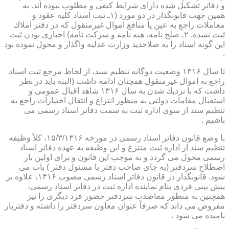
و دفاتر تشكیل شده دارای شرایط كیفی و مطلوب نبوده اند. به
همین جهت قانونگذار در دو مورد (۱ـ ثبت اسناد كلیه عقود و
معاملات راجع به عین یا منافع اموال غیرمنقول كه در دفتر املاك
ثبت نشده. ۲ـ صلح نامه، هبه نامه و شركت نامه) اجباری بودن ثبت
این گونه اسناد را به صلاحدید وزارت عدلیه واگذار و محول نموده بود
.
تا سال ۱۳۱۶ وضعیت دوگانه تنظیم سند، از لحاظ مرجع ثبت اسناد
راجع به اموال غیرمنقول همچنان ادامه داشت (البته باید در نظر
داشت كه با نزدیك شدن به سال ۱۳۱۶ شاهد اقبال عمومی و
استقبال مقامات دولتی به منظور انتزاع و انتقال اختیارات راجع به
تنظیم سند از سوی اداره ثبت به سمت دفاتر اسناد رسمی می
باشیم .
با وضع قانون دفاتر اسناد رسمی در مورخه ۱۵/۳/۱۳۱۶، كلاً وظیفه
تنظیم سند از اداره ثبت منتزع و این وظیفه به عهده دفاتر اسناد
رسمی محول می گردد و به موجب این قانون و برای اولین بار
اصطلاح سردفتر (به جای صاحب دفتر یا مسئول دفتر ) باب می
شود. قانونگذار در قانون دفاتر اسناد رسمی مصوب ۱۳۱۶، علاوه بر
پیش بینی فردی بنام نماینده اداره ثبت در دفاتر اسناد رسمی،
همچنین به منظور معاضدت سردفتر حضور فرد دیگری را نیز
مفروض می داند كه صرفاً عنوان معاون سردفتر را داشته و دفتریار
نامیده می شود .