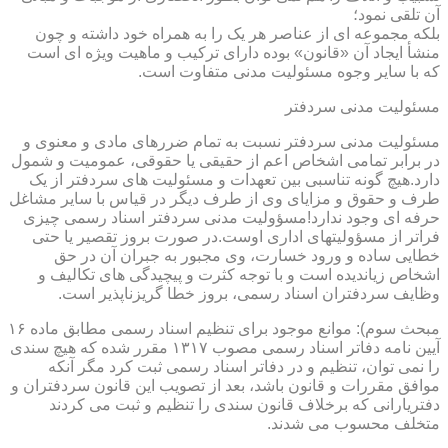
آن تلقی نمود؛
بلکه مجموعه ای از عناصر هر یک را به همراه خود داشته و چون
منشأ ایجاد آن «قانون» بوده دارای ترکیب و ماهیت ویژه ای است
که با سایر وجوه مسئولیت مدنی متفاوت است.
مسئولیت مدنی سردفتر
مسئولیت مدنی سردفتر نسبت به تمام ضررهای مادی و معنوی و
در برابر تمامی اشخاص اعم از حقیقی یا حقوقی، عمومیت و شمول
دارد.هیچ گونه تناسبی بین تعهدات و مسئولیت های سردفتر از یک
طرف و حقوق و مزایای وی از طرف دیگر در قیاس با سایر مشاغل
حرفه ای وجود ندارد!مسؤولیت مدنی سردفتر اسناد رسمی چیزی
فراتر از مسؤولیتهای اداری اوست.در صورت بروز تقصیر یا حتی
خطایی ساده و ورود خسارت، وی مجبور به جبران آن در حق
اشخاص زیاندیده است و با توجه کثرت و پیچیدگی های تکالیف و
وظایف سردفتران اسناد رسمی، بروز خطا گریزناپذیر است.
مبحث سوم): موانع موجود برای تنظیم اسناد رسمی مطابق ماده ۱۶
آیین نامه دفاتر اسناد رسمی مصوب ۱۳۱۷ مقرر شده که هیچ سندی
را نمی توان، تنظیم و در دفاتر اسناد رسمی ثبت کرد مگر آنکه
موافق مقررات و قانون باشد، بعد از تصویب این قانون سردفتران و
دفتریارانی که برخلاف قانون سندی را تنظیم و ثبت می کردند
متخلف محسوب می شدند.