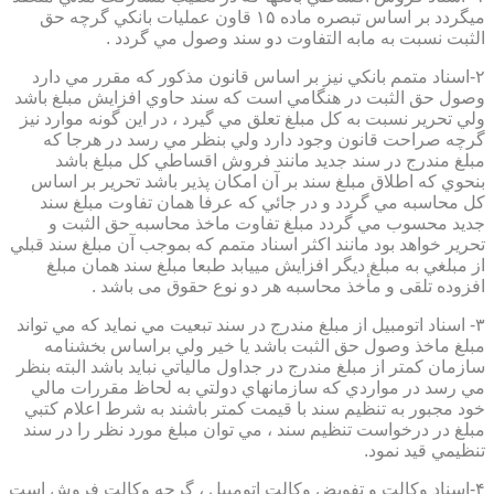
ميگردد بر اساس تبصره ماده ۱۵ قاون عمليات بانكي گرچه حق
الثبت نسبت به مابه التفاوت دو سند وصول مي گردد .
۲-اسناد متمم بانكي نيز بر اساس قانون مذكور كه مقرر مي دارد
وصول حق الثبت در هنگامي است كه سند حاوي افزايش مبلغ باشد
ولي تحرير نسبت به كل مبلغ تعلق مي گيرد ، در اين گونه موارد نيز
گرچه صراحت قانون وجود دارد ولي بنظر مي رسد در هرجا كه
مبلغ مندرج در سند جديد مانند فروش اقساطي كل مبلغ باشد
بنحوي كه اطلاق مبلغ سند بر آن امكان پذير باشد تحرير بر اساس
كل محاسبه مي گردد و در جائي كه عرفا همان تفاوت مبلغ سند
جديد محسوب مي گردد مبلغ تفاوت ماخذ محاسبه حق الثبت و
تحرير خواهد بود مانند اكثر اسناد متمم كه بموجب آن مبلغ سند قبلي
از مبلغي به مبلغ ديگر افزايش مييابد طبعا مبلغ سند همان مبلغ
افزوده تلقی و مأخذ محاسبه هر دو نوع حقوق می باشد .
۳- اسناد اتومبيل از مبلغ مندرج در سند تبعيت مي نمايد كه مي تواند
مبلغ ماخذ وصول حق الثبت باشد يا خير ولي براساس بخشنامه
سازمان كمتر از مبلغ مندرج در جداول مالياتي نبايد باشد البته بنظر
مي رسد در مواردي كه سازمانهاي دولتي به لحاظ مقررات مالي
خود مجبور به تنظيم سند با قيمت كمتر باشند به شرط اعلام كتبي
مبلغ در درخواست تنظيم سند ، مي توان مبلغ مورد نظر را در سند
تنظيمي قيد نمود.
۴-اسناد وكالت و تفويض وكالت اتومبيل ، گرچه وكالت فروش است