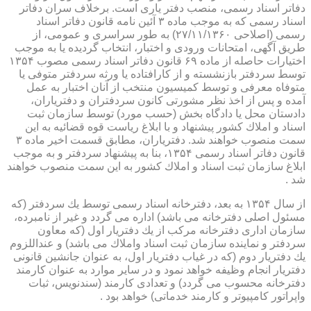
دفاتر اسناد رسمی، منصب دفتر یاری است. برخلاف سران دفاتر
اسناد رسمی كه به موجب ماده ۳ آئین نامه قانون دفاتر اسناد
رسمی (اصلاحی ۲۷/۱۱/۱۳۶۰) به طور سراسری و عمومی، از
طریق آگهی، امتحانات ورودی و اختبار، انتخاب گردیده یا به موجب
اختیارات حاصله از ماده ۶۹ قانون دفاتر اسناد رسمی مصوب ۱۳۵۴
توسط سردفتر بازنشسته و از كارافتاده یا ورثه سردفتر متوفی یا
متوفاه معرفی و توسط كمیسیون منتخب از آنان اختبار به عمل
آمده و پس از اخذ نظر مشورتی كانون سردفتران و دفتریاران،
دادستان محل یا دادگاه بخش (حسب مورد) توسط سازمان ثبت
اسناد و املاك كشور پیشنهاد و با ابلاغ ریاست قوه قضائیه به این
سمت منصوب خواهند شد. دفتریاران، مطابق قسمت اخیر ماده ۳
قانون دفاتر اسناد رسمی ۱۳۵۴، بنا به پیشنهاد سردفتر و به موجب
ابلاغ سازمان ثبت اسناد و املاك كشور به این سمت منصوب خواهند
شد .
از سال ۱۳۵۴ به بعد، دفترخانه اسناد رسمی توسط یك سردفتر (كه
مسئول اصلی دفترخانه می باشد) اداره می گردد و غیر از نامبرده،
سازمان اداری دفترخانه مركب از یك دفتریار اول (كه معاون
سردفتر و نماینده سازمان ثبت اسناد واملاك می باشد) و عنداللزوم
یك دفتریار دوم (كه در غیاب دفتریار اول، به عنوان جانشین قانونی
دفتریار انجام وظیفه خواهد نمود و در سایر موارد به عنوان كارمند
دفترخانه محسوب می گردد) و تعدادی كارمند (سندنویس، ثبات
واپراتور كامپیوتر و كارمند خدماتی) خواهد بود .