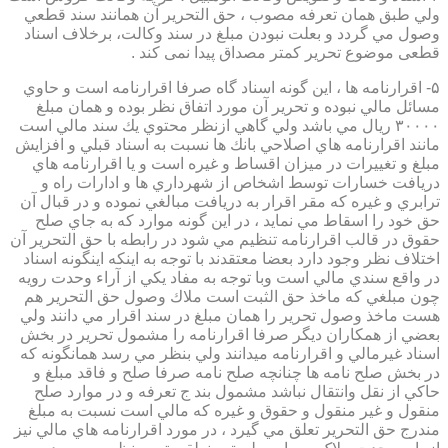
ولي طبق همان تعرفه مصوب ، حق التحرير آن همانند سند قطعي
وصول مي گردد و بعلت نبودن مبلغ در سند وكالت، برخلاف اسناد
قطعی موضوع تحریر کمتر مصداق پیدا نمی کند .
۵- اقرارنامه ها ، اين گونه اسناد گاه صرفا اقرارنامه است و حاوي
مسائل مالي نبوده و تحرير آن مورد اتفاق نظر بوده و همان مبلغ
۳۰۰۰۰ ريال مي باشد ولي گاهي ازنظر محتوي يك سند مالي است
مانند اقرارنامه هاي اصلاحي بانك ها نسبت به اسناد قبلي و افزايش
مبلغ و تغييرات در ميزان اقساط و غيره است و يا اقرارنامه هاي
دريافت خسارات توسط اشخاص از شهرداري ها و ادارات راه و
ترابري و غيره كه مقر اقرار به دريافت مبالغي نموده و در قبال آن
حق خود را اسقاط مي نمايد ، در اين گونه موارد كه به جاي صلح
حقوق در قالب اقرارنامه تنظيم مي شود در رابطه با حق التحرير آن
اختلاف نظر وجود دارد بعضا معتقدند با توجه به اينكه اينگونه اسناد
در واقع سندي مالي است وبا توجه به مفاد يكي از آراء وحدت رويه
چون مبلغي كه ماخذ حق الثبت است ملاك وصول حق التحرير هم
هست ماخذ وصول تحرير را همان مبلغ در سند اقرار مي دانند ولي
بعضي از همكاران ديگر صرفا اقرارنامه را مشمول تحرير در بخش
اسناد غيرمالي و اقرارنامه ميدانند ولي بنظر مي رسد همانگونه كه
در بخش صلح نامه ها چنانچه صلح نامه صرفا صلح و فاقد مبلغ و
حاكي از نقل وانتقال نباشد مشمول بند ج تعرفه و در موارد صلح
منقول و غير منقول و حقوق و غيره كه مالي است نسبت به مبلغ
مندرج حق التحرير تعلق مي گيرد ، در مورد اقرارنامه هاي مالي نيز