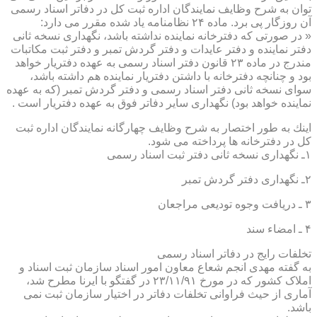
توان به شرح وظایف نمایندگان اداره ثبت كل در دفاتر اسناد رسمی
آن روزگار پی برد. ماده ۲۴ نظامنامه یاد شده مقرر می دارد:
« در صورتی كه دفترخانه نماینده نداشته باشد، نگهداری نسخه ثانی
دفتر نماینده و دفتر عایدات و دفتر گردش تمبر و دفتر ثبت مكاتبات
مندرج در ماده ۲۳ قانون دفتر اسناد رسمی به عهده دفتریار خواهد
بود و چنانچه دفترخانه با داشتن دفتریار نماینده هم داشته باشد،
سوای نسخه ثانی دفتر اسناد رسمی و دفتر گردش تمبر (كه به عهده
نماینده خواهد بود) نگهداری سایر دفاتر فوق به عهده دفتریار است .
اینك به طور اختصار به شرح وظایف چهارگانه نمایندگان اداره ثبت
كل در دفترخانه ها پرداخته می شود.
۱ـ نگهداری نسخه ثانی دفتر ثبت اسناد رسمی
۲ـ نگهداری دفتر گردش تمبر
۳ ـ دریافت وجوه تودیعی مراجعان
۴ ـ امضاء سند
تخلفات رایج در دفاتر اسناد رسمی
به گفته مهدی انجم شعاع معاون امور اسناد سازمان ثبت اسناد و
املاک کشور که در مورخ ۲۳/۱۱/۹۱ در گفتگو با ایرنا مطرح شد،
آماری از حیث فراوانی تخلفات دفاتر در اختیار سازمان ثبت نمی
باشد.