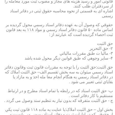
قانونی امور و رسید هزینه های مجاز و مصوب ثبت مورد معامله را
از سردفتران طلب کنند.
اشاره ای به قسمتی از نحوه محاسبه حقوق ثبتی در دفاتر اسناد
رسمی
حقوقي كه وصول آن به عهده دفاتر اسناد رسمي محول گرديده بر
اساس ماده ۵۰ قانون دفاتر اسناد رسمي و مواد ۱۱۸ به بعد قانون
ثبت احصاء گرديده است كه عبارتند از :
حق الثبت
۲- حق التحرير
۳- ماليا ت طبق مقررات مالياتي
۴- ساير وجوهي كه طبق قوانين ديگر محول شده باشد
حق الثبت:حق الثبت را با توجه به مقررات قانون ثبت وقانون دفاتر
اسناد رسمي ميتوان به سه بخش تقسيم الف– حق الثبت املاك كه
در دفاتر اسناد رسمي به هنگام انجام معا مله اخذ و به مازاد يا
بقاياي ثبتی تعبیر می شود .
ب- حق الثبت اسناد كه در رابطه با تمام اسناد مطرح و در ارتباط
مستقيم با كار دفاتر است .
ج - حق الثبت متفرقه كه بدون نياز به تنظیم سند وصول می گردد .
بخش اول – حق الثبت املاک:با عنايت به ماده ۱۱۸ قانون ثبت يكي
از حقوقي كه در ادارات ثبـت و دفاتر اسناد رسمي مي بايست و