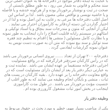
با عنایت به اینکه دفاتر موجود در دفترخانه ها به عنوان اصلی ترین
سند محکم و قانونی به شمار می رود ، به طور مطلق بایستی از
صحت در ثبت و نوشتار برخوردار بوده و از هرگونه خدشه و یا فاصله
و یا حاشیه نویسی و نواقص مثلی مصون باشد . لذا بر اساس این
اصل اغلب دفترخانه ها مرعی به رعایت به این اصل بوده و لذا از در
اختیار گذاردن این دسته ازدفاتر به کارآموزان احتراز می نمایند .
لیکن از آنجایی که متون و مندرجات سند بنچاق و یا اسناد توکیلی و
امثالهم در سیستم رایانه قابلیت اصلاح را دارد اینجانب به طور نمونه
و با نظارت کامل مسئولین ( منشی ها ) اقدام به تنظیم چند فقره
سند توکیل و سند بیع نموده که متن آن به صورت دست نویس به
عنوان نمونه گزارشات ایفادمی گردد .
دفترخانه ۲۰۰ تهران از تعداد ........ نیروی انسانی برخوردار می باشد
که در رأس کارکنان سردفتر قرارگرفته که در واقع مسئولیت
اجرایی دفترخانه مستقیماً بر عهده ایشان می باشد . نماینده ثبت و
به عبارتی دیگر دفتر یار بعد از ایشان دارای مسئولیت است که در
واقع معاونت دفترخانه را بر عهده دارد . بقیه کارکنان در پست های
ثبات ، منشی و بایگان انجام وظیفه می نمایند که به طور اغلب از
جنسیت مؤنث برخوردار می باشند . در طول مدت کارآموزی
اینجانب در بخش امور ثبات مشغول کارورزی بوده ام .
وظیفه دفتر یار
یكی از مناصب بسیار مهم، خطیر و مورد بحث در حقوق مربوط به