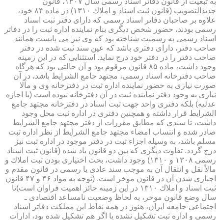
به تبعیت از قانون دفاتر اسناد رسمی سال ۱۳۰۷، قانون
جدیدالتصویب (قانون ثبت اسناد و املاك ۱۳۱۰) در ماده ۸۴ خود،
علاوه بر صاحبان دفاتر اسناد رسمی كه دارای دفتر ثبت اسناد
رسمی بودند، حضور شخص دیگری بنام نماینده اداره ثبت را در دفاتر
اسناد رسمی به رسمیت شناخته بود كه وی نیز می بایست همانند
صاحب دفتر، دارای دفتری باشد كه عین سند ثبت شده در دفتر
صاحب دفتر را در دفتر خود درج نماید. استثنایی كه در این زمینه
وجود داشت، ماده ۸۵ قانون مرقوم بود و آن حالتی بود كه هرگاه
صاحب دفترخانه اسناد رسمی، مجتهد جامع الشرایط باشد، در آن
صورت نیازی به حضور نماینده اداره ثبت در دفترخانه وی و مآلا
نیازی به وجود دفتر نماینده ثبت در آن دفترخانه نبوده است (با اجازه
عدلیه) بلكه دفتری واحد جهت ثبت اسناد در دفترخانه مجتهد جامع
الشرایط قرار داشته و همچنین دفتری در اداره ثبت محل وجود
داشت، تا سندی كه مطابق مقررات از دفتر مجتهد جامع الشرایط
صادر شده و انتساب امضاء مجتهد جامع الشرایط از نظر اداره ثبت
مسلم باشد، به وسیله اجزاء ثبت در دفتر موجود در اداره ثبت نیز
درج گردد. تفاوت دیگری كه بین دو قانون یاد شده (قانون ثبت اسناد
رسمی ۱۳۰۸ و ۱۳۱۰) وجود داشت، بحث اختیاری بودن ثبت املاك و
مالاً نقل و انتقال آن به موجب سند عادی یا رسمی در قانون مقدم و
اجباری شدن آن در قانون موخر است. (توجه به مواد ۴۶ و ۴۷ قانون
ثبت اسناد و املاك ۱۳۱۰ در این زمینه حائز اهمیت فراوان است)تا
سال وضع قانون موخر، به لحاظ وضعیت نامساعد اقتصادی ـ
اجتماعی جامعه ایران، هنوز در همه نقاط این مملكت دفاتر اسناد
رسمی و اداره ثبت تشكیل نشده یا اگر هم تشكیل شده بود، ادارات