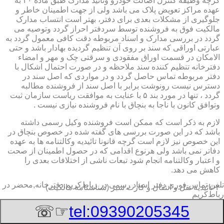
گرچه وظیفه کنترل اصالت خودرو وتائید مدارک طبق ماده ۲۰ به
عهده مراکز تعویض پلاک می باشد ولی از جهت اطمینان خاطر و
جلوگیری از مشکلات بعدی برای دفتر، بهتر است انتساب مدارک
مالکیت فوق به فروشنده توسط سردفتر احراز گردد وتوصیه می
گردد در بررسی مدارک و اسناد مربوطه دقت کافی معمول گردد به
عبارتی اوراقی که سند بر روی آن تنظیم گردیده بهادار باشد و حتی
الامکان در قسمت اوراق مفقودی و سرقتی چک و مهر و امضاء
دفترخانه تنظیم کننده سند ملاحظه و در صورت احتمال اشکال با
دفتر مربوطه تماس حاصل گردد و در مواردی که اصل سند در
دسترس نیست رونوشت برابر با اصل سند از فروشنده مطالبه
گردد ، تنها در مورد بند ۵ با عنایت به موافقت ریاست سازمان ثبت
وتوافق کانون با ناجا به بنچاق با نام فروشنده نیازی نیست .
لازم به ذکر است که ممکن است فروشنده وکیل رسمی داشته
باشد که در این صورت بررسی های گفته شده در خصوص بنچاق در
این خصوص نیز لازم است گرچه قانونا تائیدیه وکالتنامه ها به عهده
دفاتر نمی باشد ولی هرنوع اقدامی که در حصول اطمینان از صحت
و اعتبار وکالتنامه انجام شود تبعات ناشی از اختلافات بعدی را
کاهش می دهد.
تلفن تماس فوری
دفتر اسناد رسمی در رباط‌کریم,دفترخانه,محضر در
۲-تائیدیه نقل و انتقال و کارت سبز (شناسنامه مالکیت)
رباط‌کریم
برگ تائیدیه نقل و انتقال صادره از مراکز تعویض پلاک حاوی
☞☏
tel:09390205345
مشخصات کامل خودرو اعم از نوع ، سیستم ، مدل ، رنگ ، شماره
موتور و شاسی ، تیپ و بخصوس شماره شناسه خودرو ( VIN ) در