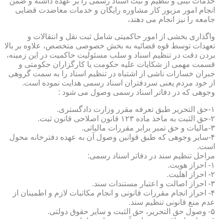
خدمات ثبتی و تنظیم و ثبت اسناد رسمی را بر عهده داشته و ضمن
انجام امور مزبور کار مشاوره رایگان و خدمات معاضدت قضایی
جامعه را نیز انجام می دهند،
واگذاری بخشی از امور حاکمیتی شامل ثبت نقل و انتقالات و
تعهدات توسط قوه قضائیه به بخش خصوصی متخصص، علاوه بر بالا
بردن دقت در تنظیم اسناد و سلب مسئولیت حاکمیت در این زمینه،
قسمت مهمی از شکایات علیه حکومت یا کارگزاران حکومتی و
جبران خسارات ناشی از اشتباه در تنظیم اسناد را به سمت گروهی
از خود مردم یعنی سردفتران اسناد رسمی هدایت نموده است.
وجوهی که در دفاتر اسناد رسمی وصول می شود :
۱-حق التحریر طبق تعرفه مقرر وزارت دادگستری.
۲-حق الثبت به ماخذ ماده ۱۲۳ قانون اصلاحی قانون ثبت.
۳-مالیات و حق تمبر برابر مقررات مالیاتی.
۴-سایر وجوهی که طبق قوانین وصول آن به عهده دفترخانه محول
است.
مراحل تنظیم سند در دفاتر اسناد رسمی:
۱- احراز هویت.
۲- احراز اهلیت.
۳- احراز اصالت و اعتبار مستندات سند.
۴- احراز انجام مقررات قانونی و انجام مکاتبات لازم و اطمینان از
عدم منع قانونی تنظیم سند.
۵- وصول حق التحریر، حق الثبت و سایر حقوق دولتی.