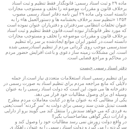
ماده ۲۹ و ثبت اسناد رسمی: قانونگذار فقط تنظیم و ثبت اسناد
برخلاف قانون و مقررات موضوعه را تخلف و مستوجب مجازات
دانسته است ولی ماده ۲۹ آیین نامه دفاتر اسناد رسمی مصوب
۱۳۵۴ «تنظیم سند برخلاف بخشنامه ها و دستورالعمل ها» را به
عنوان تخلفات انتظامی سردفتران و دفتریاران عنوان نموده است
که مورد نظر قانونگذار نبوده است،قانون فقط تنظیم و ثبت اسناد
برخلاف قانون و مقررات موضوعه را تخلف و مستوجب مجازات
دانسته است.در کشور ایران موانع ایجادشده بر سر راه تنظیم
سندرسمی موجب روی گردانی مردم از تنظیم اسنادرسمی شده
است. این مشکلات زمینه ساز دعوی و باعث افزایش حضور مردم
در محاکم و مراجع قضایی است.
دفتر اسناد رسمی چیست
برای تنظیم رسمی اسناد استعلامات متعددی نیاز است.از جمله
دلایلی که مانع مراجعه مردم برای تنظیم اسناد به صورت رسمی در
دفترخانه ها می شود، این است که دولت اسناد رسمی را به عنوان
وسیله ای برای وصول مطالبات خود قرار می دهد.
یکی از مطالبی که به عنوان مانع در کتابت معاملات مردم مطرح
هست تبدیل شدن سند رسمی برای دولت به “سر گردنه” است؛یعنی
به فردی که می خواهد سندش را منتقل کند می گویند برو از دارایی
و ادارات دیگر گواهی مفاصاحساب بگیر!!
در واقع دولت زورش نمی رسد مطالبات خود را وصول کند و
سرگردنه را می گیرد و دولت اسناد رسمی را به عنوان راهکاری