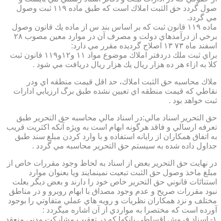
صول گردد حق الثبت املاك است كه طبق ماده ۱۱۹ ثبت وصول
مي گردد.
ماده ۱۱۹ قانون ثبت كه بر اساس بند س از ماده يك قانون وصول
برخي از درآمدهاي دولت و مصرف آن در موارد معين مصوب ۲۸
اسفند ماه ۷۳ ۱۳ اصلاح گرديده مقرر مي دارد:
براي ثبت ملك دردفتر املاك موضوع مواد ۱۱ و۱۲و۱۱۹ قانون ثبت
كلا به ازاء هر ده هزار ريال يك هزار ريال دريافت مي شود .
ملاك محاسبه حق الثبت املاك، حد اقل قيمت منطقه اي ودر
نقاطي كه قيمت منطقه اي تعيين نشده طبق برگ ارزيابي ادارات
ثبت خواهد بود .
حق التحرير اسناد مالي:در اسناد مالي محاسبه حق التحرير طبق
تعرفه ارسالي و فاقد هرگونه ابهام است به ويژه آنكه اكثريت قريب
به اتفاق همكاران از رايانه استفاده و با وارد كردن مبلغ سند طبق
جداول داده شده به سيستم حق التحرير محاسبه مي گردد .
در نهايت حق التحرير بعض از اسناد به لحاظ وجود مقررات خاص از
مبلغ ماخذ وصول حق الثبت تبعيت نمينمايند ويا بعنوان موارد
استنائات قانوني حق التحرير خاص خود را دارند و بعض ديگر بعلت
نبود مقررات صريح و عدم وجود مصداق با ابهام روبرو و در مناطق
مختلف و نزد همكاران نظريات و رويه هاي عملي متفاوتي را بوجود
آورده است كه مختصرا به مواردي از آن اشاره ميگردد :
۱- اسناد فروش اقساطي بانكها كه در تعقيب مشاركت مدني منعقد