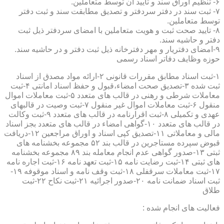
۶- تنظیم اوراق سند و تایید آن توسط متعاملین.
۷- ثبت سند در دفتر سردفتر و تصدیق مطابقت سند و ثبت دفتر
توسط متعاملین.
۸- تایید صحت ثبت و هویت متعاملین با امضای سردفتر ذیل ثبت
دفتر و حاشیه سند.
۹-امضای دفتریار و مهر دفترخانه ذیل ثبت دفتر و در حاشیه سند.
حوزه وظایف دفاتر اسناد رسمی
۱-ثبت اسناد مطابق مقررات قانونی ۲-ارائه مواد مصدق از اسناد
ثبت شده ۳-تصدیق صحت امضاء،قبول و حفظ اسناد امانتی ۴-ثبت
معاملات شرطی و رهنی در قالب های متعدد ۵-ثبت معاملات اموال
منقول ۶-ثبت معاملات اموال غیر منقول ۷-ثبت وصیت در قالبهای
عهدی و تکمیلی ۸-ثبت اقرارنامه در قالب های متعدد ۹-ثبت وکالت
در قالب های متعدد ۱۰-گواهی امضاء در قالب های متعدد بجز اسناد
مالی و معاملاتی ۱۱-تصدیق کپی اسناد و اوراق مراجعین ۱۲-دریافت
قبوض سپرده مستاجرین در قالب بند ۵۲ مجموعه بخشنامه های
ثبتی ۱۳-صدور گواهی عدم انجام معامله بند ۸۹ مجموعه بخشنامه
های ثبتی ۱۴-ثبت رضایت نامه ۱۵-ثبت تعهد نامه ۱۶-ثبت اجاره نامه
۱۷-ثبت معاملات سرقفلی ۱۸-ثبت وقف نامه و اسناد موقوفه ۱۹-
ثبت اسناد ضمانت نامه ۲۰-صدور اجرائیه ۲۱-ثبت نکاح ۲۲-ثبت
طلاق
فعالیت های انجام شده :