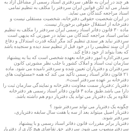
هر چند در ایران به ظاهر، سردفتری اسناد رسمی از مشاغل آزاد به
شمار می آید لکن قوانین ایران سردفتر را مکلف به تنظیم تمامی
اسناد مراجعه کنندگان می نماید.
در ایران شخصیت حقوقی دفترخانه، شخصیت مستقلی نیست و
دفترخانه از استقلال حقوقی برخوردار نیست.
ماده ۳۰ قانون دفاتر اسناد رسمی ایران سردفتر را مکلف به تنظیم
تمامی اسناد مراجعه کنندگان می نماید در صورتی که بدیهی است
سردفتر نباید هر سندی تنظیم کند مگر اینکه قدرت استدلال و دفاع
از آن سند تنظیمی را در خود قبل از تنظیم سند دیده و سنجیده باشد
که بعداً بتواند از خود دفاع کند.
سردفتر:اداره امور دفترخانه بعهده شخصی است که بنا به پیشنهاد
سازمان ثبت اسناد و املاک کشور با جلب نظر مشورتی کانون
سردفتران و دفتریاران تعیین شده و سردفتر نامیده می شود. ماده
۲۱ قانون دفاتر اسناد رسمی تأکید می کند که همه «مسئولیت های
دفترخانه بر عهده سردفتر است».
دفتریار :دفتریار سمت معاونت دفترخانه و نمایندگی سازمان ثبت را
دارا می باشد.طبق ماده ۳ قانون دفاتر اسناد رسمی هر دفترخانه
علاوه بر یک دفتریار می تواند یک دفتریار دوم هم داشته باشد.
چگونه یک دفتریار می تواند سردفتر شود ؟
دفتریار اصیل میتواند بعد از سه یا هفت سال سابقه دفتریاری،
سردفتر شوند.
دفتریار برابر مقررات قانون دفاتر اسناد رسمی و با پیشنهاد
سردفترمنصوب می شود. سردفتر حق تقاضای هیچ کاری از دفتریار