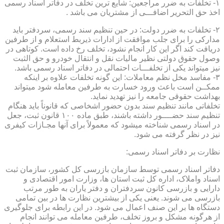
۱- تخلفات به ضرر مراجعین: شایع ترین تخلف در دفاتر اسناد رسمی
اخذ حق التحریر اضافـــی از مشتریان می باشد .
۲- تخلفات به ضرر دولت: در حین تنظیم سند رسمی، سردفتر باید
مدارکی را برای جلب موافقت از ادارات ذیربط استعلام و از طرفین
دریافت کند اگر این کار انجام نشود، تخلف رخ داده است. کوتاهی در
وصول حقوق دولتی نظیر مالیات نقل و انتقال خودرو و حق الثبت
نیز میتواند یکی از تخلفـــات احتمالی در دفاتر اسناد رسمی باشد.
۳- مفاسد مخل نظم معاملات: این گونه تخلفات علاوه بر اینکه
ممکــن است باعث ورود خسارت به طرفین معامله شود میتواند
بهداشت حقوقی جامعه را نیز تهدید نماید.
تخلفاتی مانند تنظیم سند بدون حضور اشخاصی که قانوناً باید هنگام
تنظیم سند حضــــور داشته باشند، طبق ماده ۱۰۰ قانون ثبت، جعل
در اسناد رسمی شناخته میشود که معمولاً برای آنها مجـازات کیفری
نیز در نظر گرفته می شود.
نظارت بر دفاتر اسناد رسمی:
دفاتر اسناد رسمی توسط سازمان بازرسی کل کشور، سازمان ثبت
اسناد واملاک، اداره کل ثبت استان ها، وزارت امور اقتصادی و
دارایی و بازرسی کانون سردفتران و دفتر یاران به طور مرتب
بازرسی می شوند. یعنی یکی از بیشترین نظارت ها در بین تمامی
دستگاه ها بر این صنف اعمال می شود. در این رابطه برای جلوگیری
از هرگونه مشکل و بروز تخلف، طرفین معامله می توانند انجام