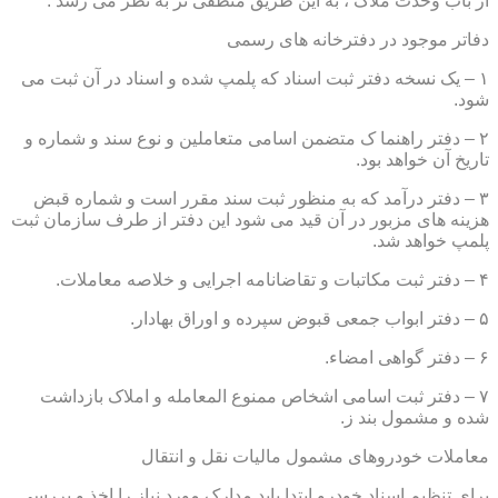
از باب وحدت ملاک ، به این طریق منطقی تر به نظر می رسد .
دفاتر موجود در دفترخانه های رسمی
۱ – یک نسخه دفتر ثبت اسناد که پلمپ شده و اسناد در آن ثبت می
شود.
۲ – دفتر راهنما ک متضمن اسامی متعاملین و نوع سند و شماره و
تاریخ آن خواهد بود.
۳ – دفتر درآمد که به منظور ثبت سند مقرر است و شماره قبض
هزینه های مزبور در آن قید می شود این دفتر از طرف سازمان ثبت
پلمپ خواهد شد.
۴ – دفتر ثبت مکاتبات و تقاضانامه اجرایی و خلاصه معاملات.
۵ – دفتر ابواب جمعی قبوض سپرده و اوراق بهادار.
۶ – دفتر گواهی امضاء.
۷ – دفتر ثبت اسامی اشخاص ممنوع المعامله و املاک بازداشت
شده و مشمول بند ز.
معاملات خودروهای مشمول مالیات نقل و انتقال
برای تنظیم اسناد خودرو ابتدا باید مدارک مورد نیاز را اخذ و بررسی