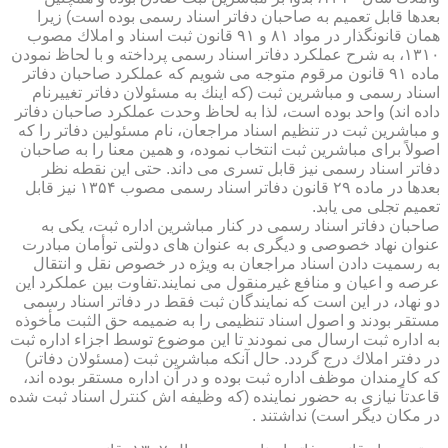
بعدها قابل تعمیم به صاحبان دفاتر اسناد رسمی بوده است) زیرا
همان قانونگذار در مواد ۸۱ و ۹۱ قانون ثبت اسناد و املاك مصوب
۱۳۱۰، به شرح عملكرد دفاتر اسناد رسمی پرداخته و با لحاظ نمودن
ماده ۹۱ قانون مرقوم متوجه می شویم كه عملكرد صاحبان دفاتر
اسناد رسمی و مباشرین ثبت (كه اینك به مسئولان دفاتر تغییرنام
داده اند) واحد بوده است، لذا به لحاظ وحدت عملكرد صاحبان دفاتر
و مباشرین ثبت در تنظیم اسناد مراجعان، نام مسئولین دفاتر را كه
اصولاً برای مباشرین ثبت انتخاب نموده، و همین معنا را به صاحبان
دفاتر اسناد رسمی نیز قابل تسری می داند. حتی این نقطه نظر
بعدها در ماده ۲۹ قانون دفاتر اسناد رسمی مصوب ۱۳۵۴ نیز قابل
تعمیم تجلی می یابد.
صاحبان دفاتر اسناد رسمی در كنار مباشرین اداره ثبت، یكی به
عنوان نهاد خصوصی و دیگری به عنوان های دولتی توأمان مبادرت
به رسمیت دادن اسناد مراجعان به ویژه در خصوص نقل و انتقال
عرصه و اعیان و منافع غیرمنقول می نمایند.تفاوت بین عملكرد این
دو نهاد، در این است كه نمایندگان ثبت فقط در دفاتر اسناد رسمی
مستقر بودند و اصول اسناد تنظیمی را به ضمیمه حق الثبت مأخوذه
به اداره ثبت ارسال می نمودند تا این موضوع توسط اجزاء اداره ثبت
در دفتر املاك درج گردد. حال آنكه مباشرین ثبت (مسئولان دفاتر)
كه كارمندان موظف اداره ثبت بوده و در آن اداره مستقر بوده اند،
قاعدتاً نیازی به حضور نماینده (كه وظیفه اش كنترل اسناد ثبت شده
در مكان دیگر است) نداشتند .