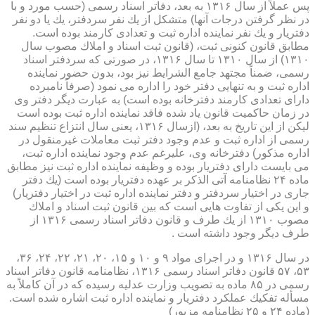
پس عملاً از سال ۱۳۱۶ به بعد، دفاتر اسناد رسمی (حسب مورد و با
در نظر گرفتن درجات آنها) متشكل از یك نفر سردفتر، یك یا دو نفر
دفتریار و یك نفر نماینده اداره ثبت و تعدادی كارمند بوده است.
مطابق قانون كنونی ثبت، (قانون ثبت اسناد و املاك مصوب سال
۱۳۱۰) از سال ۱۳۱۰ تا سال ۱۳۱۶، در صورتی كه سردفتر اسناد
رسمی، ضمناً مجتهد جامع الشرایط نیز بود، بدون حضور نماینده
اداره ثبت و به تنهایی دفتر خود را اداره می نمود (صرفاً نامبرده
دارای تعدادی كارمند دفترخانه بوده است) به عبارت دیگر دفتر وی
در زمان حاكمیت قانون یاد شده فاقد نماینده اداره ثبت بوده است
لیكن از این تاریخ به بعد، (ازسال ۱۳۱۶، یعنی سال انتزاع تنظیم سند
رسمی از اداره ثبت و عدم وجود دفتر ثبت معاملات غیرمنقول در
اداره مذكور) دفترخانه وی، علیرغم عدم وجود نماینده اداره ثبت،
می بایست دارای دفتریار بوده و وظیفه نماینده اداره ثبت نیز مطابق
ماده ۲۴ نظامنامه آتی الذكر بر عهده دفتریار بوده است (یك دفتر
جاری در اختیار سردفتر و دفتر نماینده اداره ثبت در اختیار دفتریار)
و این یكی از تفاوت هایی است كه بین قانون ثبت اسناد و املاك
مصوب ۱۳۱۰ از یك طرف و قانون دفاتر اسناد رسمی ۱۳۱۶ از
طرف دیگر وجود داشته است .
در سال ۱۳۱۶ و در اجرای مواد ۹ و ۱۰ و ۱۵، ۲۰، ۲۱، ۲۲، ۲۴، ۳۶،
۵۳، ۵۷ قانون دفاتر اسناد رسمی ۱۳۱۶، نظامنامه قانون دفاتر اسناد
رسمی در ۸۵ ماده به تصویب وزارت عدلیه رسیده كه در آن كاملاً به
مسأله تفكیك عملكرد دفتریار و نماینده اداره ثبت اشاره شده است.
(ماده ۲۴ و ۲۵ نظامنامه مزبور)