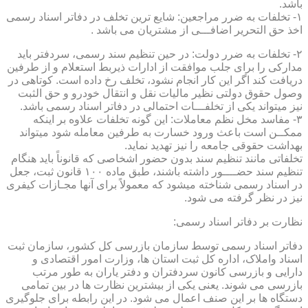
باشد.
۱- تخلفات به ضرر مراجعین: شایع ترین تخلف در دفاتر اسناد رسمی
اخذ حق التحریر اضافـــی از مشتریان می باشد .
۲- تخلفات به ضرر دولت: در حین تنظیم سند رسمی، سردفتر باید
مدارکی را برای جلب موافقت از ادارات ذیربط استعلام و از طرفین
دریافت کند اگر این کار انجام نشود، تخلف رخ داده است. کوتاهی در
وصول حقوق دولتی نظیر مالیات نقل و انتقال خودرو و حق الثبت
نیز میتواند یکی از تخلفـــات احتمالی در دفاتر اسناد رسمی باشد.
۳- مفاسد مخل نظم معاملات: این گونه تخلفات علاوه بر اینکه
ممکــن است باعث ورود خسارت به طرفین معامله شود میتواند
بهداشت حقوقی جامعه را نیز تهدید نماید.
تخلفاتی مانند تنظیم سند بدون حضور اشخاصی که قانوناً باید هنگام
تنظیم سند حضــــور داشته باشند، طبق ماده ۱۰۰ قانون ثبت، جعل
در اسناد رسمی شناخته میشود که معمولاً برای آنها مجـازات کیفری
نیز در نظر گرفته می شود.
نظارت بر دفاتر اسناد رسمی:
دفاتر اسناد رسمی توسط سازمان بازرسی کل کشور، سازمان ثبت
اسناد واملاک، اداره کل ثبت استان ها، وزارت امور اقتصادی و
دارایی و بازرسی کانون سردفتران و دفتر یاران به طور مرتب
بازرسی می شوند. یعنی یکی از بیشترین نظارت ها در بین تمامی
دستگاه ها بر این صنف اعمال می شود. در این رابطه برای جلوگیری