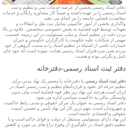
دفاتر اسناد رسمی بخشی از عرضه خدمات ثبتی و تنظیم و ثبت
اسناد رسمی را بر عهده داشته و ضمناً کار مشاوره رایگان و خدمات
معاضدت قضایی جامعه را نیز انجام می دهند.
واگذاری بخشی از امور حاکمیتی شامل ثبت نقل و انتقالات و
تعهدات توسط قوه قضاییه به بخش خصوصی متخصص، علاوه بر بالا
بردن دقت در تنظیم اسناد و سلب مسئولیت در این زمینه، قسمت
مهمی از شکایات علیه حکومت یا کارگزاران حکومتی و جبران
خسارات ناشی از اشتباه در تنظیم اسناد را به سمت گروهی از خود
مردم یعنی سردفتران اسناد رسمی هدایت نموده است،که خود جای
تامل و نگرانی بوده و هست.
دفتر ثبت اسناد رسمی-دفترخانه
دفتر ثبت اسناد رسمی
یا دفترخانه یا محضر یک نهاد مدنی برای
تنظیم حرفه ای عقود و قراردادهاو تنظیم و ثبت رسمی اسناد در
ایران است.هرچند این نهاد زیر نظر قوه قضاییه است ولی بدون
وابستگی مالی به حاکمیت سیاسی اداره می شود.
دفتر اسناد رسمی به عنوان یک مرکز حقوقی و مدنی رابط حاکمیت
و شهروندان است، مهم ترین کار این نهاد تأمین و تضمین امنیت
حقوقی و اقتصادی جامعه است.
این نهاد دارای مسئولیتی مستقل از دولت و قوای حاکم است و با
تنظیم دقیق اسناد در جلوگیری از وقوع نزاع های بی مورد و کاهش