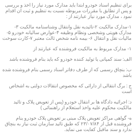
برای تنظیم اسناد خودرو ابتدا باید مدارک مورد نیاز را اخذ و بررسی
و پس از تطابق با مقررات مربوطه نسبت به تنظیم و ثبت ان اقدام
نمود ، مدارک مورد نیاز عبارتند از :
۱-مدارک مالکیت ۲-تائیدیه نقل وانتقال وشناسنامه مالکیت ۳-
مدارک هویتی وشخصی ونظام وظیفه ۴-عوارض سالیانه خودرو ۵-
مالیات نقل و انتقال ۶- بیمه نامه شخص ثالث معتبر ۷-کارت سوخت
۱- مدارک مربوط به مالکیت فروشنده که عبارتند از
الف: سند کمپانی یا تولید کننده خودرو که باید بنام فروشنده باشد
ب: بنچاق رسمی که از طرف دفاتر اسناد رسمی بنام فروشنده شده
باشد
ج : برگ انتقالی از دارائی که مخصوص انتقالات دولتی به اشخاص
است
د: اجرائیه دادگاه ها بر انتقال خودرو (پس از تعویض پلاک و تائید
مالکیت محکوم علیه واخذ استعلام از راهنمائی )
ه- گواهی مراکز تعویض پلاک مبنی بر تعویض پلاک خودرو بنام
فروشنده قبل از ۲۳/۰۷/۸۴ که طبق تائید سازمان ثبت نیاز به بنچاق
ندارد و سند ماقبل کفایت می نماید.