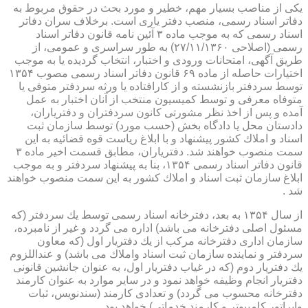
یكی از مناصب بسیار مهم، خطیر و مورد بحث در حقوق مربوط به
دفاتر اسناد رسمی، منصب دفتر یاری است. برخلاف سران دفاتر
اسناد رسمی كه به موجب ماده ۳ آئین نامه قانون دفاتر اسناد
رسمی (اصلاحی ۲۷/۱۱/۱۳۶۰) به طور سراسری و عمومی، از
طریق آگهی، امتحانات ورودی و اختبار، انتخاب گردیده یا به موجب
اختیارات حاصله از ماده ۶۹ قانون دفاتر اسناد رسمی مصوب ۱۳۵۴
توسط سردفتر بازنشسته و از كارافتاده یا ورثه سردفتر متوفی یا
متوفاه معرفی و توسط كمیسیون منتخب از آنان اختبار به عمل
آمده و پس از اخذ نظر مشورتی كانون سردفتران و دفتریاران،
دادستان محل یا دادگاه بخش (حسب مورد) توسط سازمان ثبت
اسناد و املاك كشور پیشنهاد و با ابلاغ ریاست قوه قضائیه به این
سمت منصوب خواهند شد. دفتریاران، مطابق قسمت اخیر ماده ۳
قانون دفاتر اسناد رسمی ۱۳۵۴، بنا به پیشنهاد سردفتر و به موجب
ابلاغ سازمان ثبت اسناد و املاك كشور به این سمت منصوب خواهند
شد .
از سال ۱۳۵۴ به بعد، دفترخانه اسناد رسمی توسط یك سردفتر (كه
مسئول اصلی دفترخانه می باشد) اداره می گردد و غیر از نامبرده،
سازمان اداری دفترخانه مركب از یك دفتریار اول (كه معاون
سردفتر و نماینده سازمان ثبت اسناد واملاك می باشد) و عنداللزوم
یك دفتریار دوم (كه در غیاب دفتریار اول، به عنوان جانشین قانونی
دفتریار انجام وظیفه خواهد نمود و در سایر موارد به عنوان كارمند
دفترخانه محسوب می گردد) و تعدادی كارمند (سندنویس، ثبات
واپراتور كامپیوتر و كارمند خدماتی) خواهد بود .