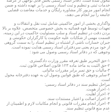
محول شده است. دفاتر اسناد رسمی بخش قابل توجهی از عرضه
خدمات ثبتی و تنظیم و ثبت اسناد رسمی را بر عهده داشته و ضمن
انجام امور مزبور کار مشاوره رایگان و خدمات معاضدت قضایی
جامعه را نیز انجام می دهند،
واگذاری بخشی از امور حاکمیتی شامل ثبت نقل و انتقالات و
تعهدات توسط قوه قضائیه به بخش خصوصی متخصص، علاوه بر بالا
بردن دقت در تنظیم اسناد و سلب مسئولیت حاکمیت در این زمینه،
قسمت مهمی از شکایات علیه حکومت یا کارگزاران حکومتی و
جبران خسارات ناشی از اشتباه در تنظیم اسناد را به سمت گروهی
از خود مردم یعنی سردفتران اسناد رسمی هدایت نموده است.
وجوهی که در دفاتر اسناد رسمی وصول می شود :
۱-حق التحریر طبق تعرفه مقرر وزارت دادگستری.
۲-حق الثبت به ماخذ ماده ۱۲۳ قانون اصلاحی قانون ثبت.
۳-مالیات و حق تمبر برابر مقررات مالیاتی.
۴-سایر وجوهی که طبق قوانین وصول آن به عهده دفترخانه محول
است.
مراحل تنظیم سند در دفاتر اسناد رسمی:
۱- احراز هویت.
۲- احراز اهلیت.
۳- احراز اصالت و اعتبار مستندات سند.
۴- احراز انجام مقررات قانونی و انجام مکاتبات لازم و اطمینان از
عدم منع قانونی تنظیم سند.