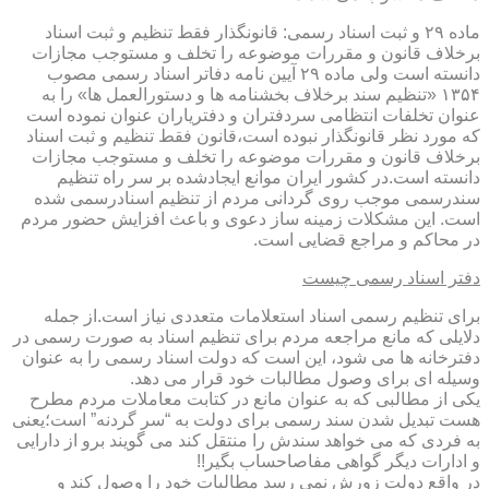
ماده ۲۹ و ثبت اسناد رسمی: قانونگذار فقط تنظیم و ثبت اسناد
برخلاف قانون و مقررات موضوعه را تخلف و مستوجب مجازات
دانسته است ولی ماده ۲۹ آیین نامه دفاتر اسناد رسمی مصوب
۱۳۵۴ «تنظیم سند برخلاف بخشنامه ها و دستورالعمل ها» را به
عنوان تخلفات انتظامی سردفتران و دفتریاران عنوان نموده است
که مورد نظر قانونگذار نبوده است،قانون فقط تنظیم و ثبت اسناد
برخلاف قانون و مقررات موضوعه را تخلف و مستوجب مجازات
دانسته است.در کشور ایران موانع ایجادشده بر سر راه تنظیم
سندرسمی موجب روی گردانی مردم از تنظیم اسنادرسمی شده
است. این مشکلات زمینه ساز دعوی و باعث افزایش حضور مردم
در محاکم و مراجع قضایی است.
دفتر اسناد رسمی چیست
برای تنظیم رسمی اسناد استعلامات متعددی نیاز است.از جمله
دلایلی که مانع مراجعه مردم برای تنظیم اسناد به صورت رسمی در
دفترخانه ها می شود، این است که دولت اسناد رسمی را به عنوان
وسیله ای برای وصول مطالبات خود قرار می دهد.
یکی از مطالبی که به عنوان مانع در کتابت معاملات مردم مطرح
هست تبدیل شدن سند رسمی برای دولت به “سر گردنه” است؛یعنی
به فردی که می خواهد سندش را منتقل کند می گویند برو از دارایی
و ادارات دیگر گواهی مفاصاحساب بگیر!!
در واقع دولت زورش نمی رسد مطالبات خود را وصول کند و