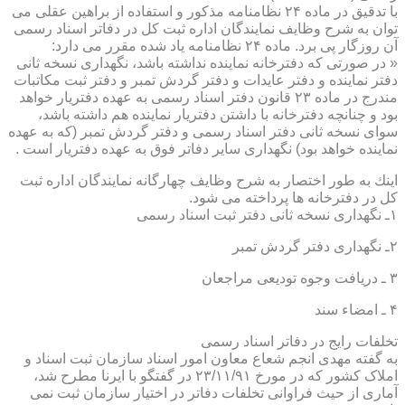
با تدقیق در ماده ۲۴ نظامنامه مذكور و استفاده از براهین عقلی می
توان به شرح وظایف نمایندگان اداره ثبت كل در دفاتر اسناد رسمی
آن روزگار پی برد. ماده ۲۴ نظامنامه یاد شده مقرر می دارد:
« در صورتی كه دفترخانه نماینده نداشته باشد، نگهداری نسخه ثانی
دفتر نماینده و دفتر عایدات و دفتر گردش تمبر و دفتر ثبت مكاتبات
مندرج در ماده ۲۳ قانون دفتر اسناد رسمی به عهده دفتریار خواهد
بود و چنانچه دفترخانه با داشتن دفتریار نماینده هم داشته باشد،
سوای نسخه ثانی دفتر اسناد رسمی و دفتر گردش تمبر (كه به عهده
نماینده خواهد بود) نگهداری سایر دفاتر فوق به عهده دفتریار است .
اینك به طور اختصار به شرح وظایف چهارگانه نمایندگان اداره ثبت
كل در دفترخانه ها پرداخته می شود.
۱ـ نگهداری نسخه ثانی دفتر ثبت اسناد رسمی
۲ـ نگهداری دفتر گردش تمبر
۳ ـ دریافت وجوه تودیعی مراجعان
۴ ـ امضاء سند
تخلفات رایج در دفاتر اسناد رسمی
به گفته مهدی انجم شعاع معاون امور اسناد سازمان ثبت اسناد و
املاک کشور که در مورخ ۲۳/۱۱/۹۱ در گفتگو با ایرنا مطرح شد،
آماری از حیث فراوانی تخلفات دفاتر در اختیار سازمان ثبت نمی