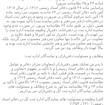
(ماده ۲۴ و ۲۵ نظامنامه مزبور)
براساس ماده ۴۷ قانون دفاتر اسناد رسمی ۱۳۱۶، در سال ۱۳۱۷
آئین نامه دفاتر اسناد رسمی در ۶۴ ماده به تصویب می رسد. ماده
۱۹ آئین نامه مرقوم كماكان بر ضرورت وجودی دو دفتر ثبت اسناد
در دفترخانه (دفتر سردفتر و دفتر نماینده ثبت) تأكید نموده بود. به
همین دلیل، بر طبق ماده ۲۴ نظامنامه مزبور، در صورت عدم وجود
نماینده اداره ثبت در دفترخانه، دفتریار وظیفه نماینده اداره ثبت را
نیز عهده دار بوده است. دفتریار مذكور (صرفاً و فقط علاوه بر
معاونت در این حالت) تنها معاون سردفتر محسوب نمی گردید، بلكه
نامبرده هم معاون سردفتر و هم جانشین نماینده اداره ثبت بوده و
مآلاً عهده دار وظائف وی نیز می گردید.
وظایف و مسئولیت دفتریاران و نمایندگان اداره ثبت:
با پذیرش تفكیك نقش دفتریاران (معاونان سران دفاتر و عوامل
درون نهادی دفاتر اسناد رسمی) و با تأكید بر مفهوم «معاون و
نماینده» در قسمت های قبلی، اینك با تكیه بر قانون دفاتر اسناد
رسمی مصوب ۱۳۱۶ و آئین نامه دفاتر اسناد رسمی ۱۳۱۷ و
نظامنامه قانون دفاتر اسناد رسمی مصوب ۱۳۱۶ بالاخص با تأكید بر
ماده ۲۴ و ۲۵ نظامنامه مذكور به شرح وظائف و مسئولیت های
تفكیكی نمایندگان اداره ثبت كل و دفتریاران می پردازیم .
الف) وظیفه و مسئولیت های نمایندگان اداره ثبت كل در دفاتر اسناد
رسمی (۱۳۱۰ ـ ۱۳۵۴)