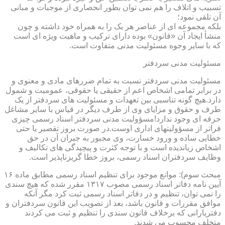
تسبیب و اتلاف را هم نمی توان بطور انحصاری از موجبات و مبانی
آن تلقی نمود؛
بلکه مجموعه ای از عناصر هر یک را به همراه خود داشته و چون
منشأ ایجاد آن «قانون» بوده دارای ترکیب و ماهیت ویژه ای است
که با سایر وجوه مسئولیت مدنی متفاوت است.
مسئولیت مدنی سردفتر
مسئولیت مدنی سردفتر نسبت به تمام ضررهای مادی و معنوی و
در برابر تمامی اشخاص اعم از حقیقی یا حقوقی، عمومیت و شمول
دارد.هیچ گونه تناسبی بین تعهدات و مسئولیت های سردفتر از یک
طرف و حقوق و مزایای وی از طرف دیگر در قیاس با سایر مشاغل
حرفه ای وجود ندارد!مسؤولیت مدنی سردفتر اسناد رسمی چیزی
فراتر از مسؤولیتهای اداری اوست.در صورت بروز تقصیر یا حتی
خطایی ساده و ورود خسارت، وی مجبور به جبران آن در حق
اشخاص زیاندیده است و با توجه کثرت و پیچیدگی های تکالیف و
وظایف سردفتران اسناد رسمی، بروز خطا گریزناپذیر است.
مبحث سوم): موانع موجود برای تنظیم اسناد رسمی مطابق ماده ۱۶
آیین نامه دفاتر اسناد رسمی مصوب ۱۳۱۷ مقرر شده که هیچ سندی
را نمی توان، تنظیم و در دفاتر اسناد رسمی ثبت کرد مگر آنکه
موافق مقررات و قانون باشد، بعد از تصویب این قانون سردفتران و
دفتریارانی که برخلاف قانون سندی را تنظیم و ثبت می کردند
متخلف محسوب می شدند.