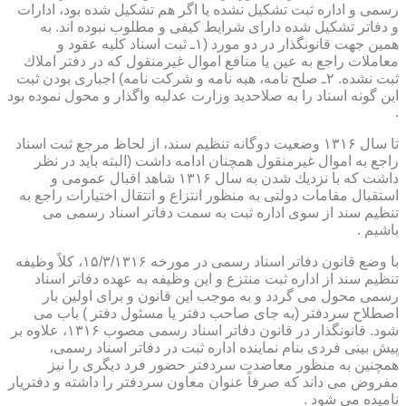
رسمی و اداره ثبت تشكیل نشده یا اگر هم تشكیل شده بود، ادارات
و دفاتر تشكیل شده دارای شرایط كیفی و مطلوب نبوده اند. به
همین جهت قانونگذار در دو مورد (۱ـ ثبت اسناد كلیه عقود و
معاملات راجع به عین یا منافع اموال غیرمنقول كه در دفتر املاك
ثبت نشده. ۲ـ صلح نامه، هبه نامه و شركت نامه) اجباری بودن ثبت
این گونه اسناد را به صلاحدید وزارت عدلیه واگذار و محول نموده بود
.
تا سال ۱۳۱۶ وضعیت دوگانه تنظیم سند، از لحاظ مرجع ثبت اسناد
راجع به اموال غیرمنقول همچنان ادامه داشت (البته باید در نظر
داشت كه با نزدیك شدن به سال ۱۳۱۶ شاهد اقبال عمومی و
استقبال مقامات دولتی به منظور انتزاع و انتقال اختیارات راجع به
تنظیم سند از سوی اداره ثبت به سمت دفاتر اسناد رسمی می
باشیم .
با وضع قانون دفاتر اسناد رسمی در مورخه ۱۵/۳/۱۳۱۶، كلاً وظیفه
تنظیم سند از اداره ثبت منتزع و این وظیفه به عهده دفاتر اسناد
رسمی محول می گردد و به موجب این قانون و برای اولین بار
اصطلاح سردفتر (به جای صاحب دفتر یا مسئول دفتر ) باب می
شود. قانونگذار در قانون دفاتر اسناد رسمی مصوب ۱۳۱۶، علاوه بر
پیش بینی فردی بنام نماینده اداره ثبت در دفاتر اسناد رسمی،
همچنین به منظور معاضدت سردفتر حضور فرد دیگری را نیز
مفروض می داند كه صرفاً عنوان معاون سردفتر را داشته و دفتریار
نامیده می شود .