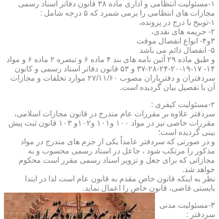
۱-مسئولیت انتظامی و اداری ماده ۳۸ قانون دفاتر اسناد رسمی
مجازات های انتظامی را برمی شمرد که ۵ درجه شامل :
۱-توبیخ با درج در پرونده،
۲- جریمه های نقدی،
۳و۴- انواع انفصال موقت
۵- انفصال دائم می باشد
و طبق ماده ۲۹ آئین نامه های بند ۴ ماده ۶ و تبصره ۲ ماده ۶ و مواد
۱۴- ۱۷-۱۹-۲۰-۲۴-۲۸-۳۷ و ۵۳ قانون دفاتر اسناد رسمی و کانون
سردفتران و دفتریاران مصوب ۲۷/۱۱/۶۰ موارد تخلفات و مجازات
آن با تفصیل بیان گردیده است.
۲-مسئولیت کیفری :
سردفتر علاوه بر مقررات عام مندرج در قانون مجازات اسلامی،
مقررات خاصی نیز در مواد ۱۰۰ و۱۰۱ و۱۰۲و ۱۰۳ قانون ثبت پیش
بینی گردیده است؛
و در صورتی که سردفتر عامداً یکی از جرم های مندرج در مواد
مذکور را مرتکب شود ، جاعل در اسناد رسمی محسوب و به
مجازاتی که برای جعل و تزویر اسناد رسمی مقرر است محکوم
خواهد شد.
نظر به اینکه قانون خاص مقدم به قانون عام است لذا در ابتدا
بایستی قاضی، قانون خاص را اعمال نماید.
۳-مسئولیت مدنی
سردفتر :