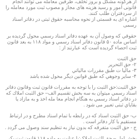
از هرگونه مشکل و بروز تخلف، طرفین معامله می توانند انجام
قانونی امور و رسید هزینه های مجاز و مصوب ثبت مورد معامله را
از سردفتران طلب کنند.
اشاره ای به قسمتی از نحوه محاسبه حقوق ثبتی در دفاتر اسناد
رسمی
حقوقي كه وصول آن به عهده دفاتر اسناد رسمي محول گرديده بر
اساس ماده ۵۰ قانون دفاتر اسناد رسمي و مواد ۱۱۸ به بعد قانون
ثبت احصاء گرديده است كه عبارتند از :
حق الثبت
۲- حق التحرير
۳- ماليا ت طبق مقررات مالياتي
۴- ساير وجوهي كه طبق قوانين ديگر محول شده باشد
حق الثبت:حق الثبت را با توجه به مقررات قانون ثبت وقانون دفاتر
اسناد رسمي ميتوان به سه بخش تقسيم الف– حق الثبت املاك كه
در دفاتر اسناد رسمي به هنگام انجام معا مله اخذ و به مازاد يا
بقاياي ثبتی تعبیر می شود .
ب- حق الثبت اسناد كه در رابطه با تمام اسناد مطرح و در ارتباط
مستقيم با كار دفاتر است .
ج - حق الثبت متفرقه كه بدون نياز به تنظیم سند وصول می گردد .
بخش اول – حق الثبت املاک:با عنايت به ماده ۱۱۸ قانون ثبت يكي