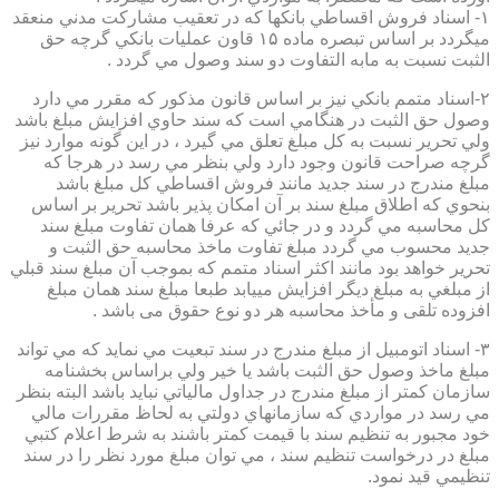
۱- اسناد فروش اقساطي بانكها كه در تعقيب مشاركت مدني منعقد
ميگردد بر اساس تبصره ماده ۱۵ قاون عمليات بانكي گرچه حق
الثبت نسبت به مابه التفاوت دو سند وصول مي گردد .
۲-اسناد متمم بانكي نيز بر اساس قانون مذكور كه مقرر مي دارد
وصول حق الثبت در هنگامي است كه سند حاوي افزايش مبلغ باشد
ولي تحرير نسبت به كل مبلغ تعلق مي گيرد ، در اين گونه موارد نيز
گرچه صراحت قانون وجود دارد ولي بنظر مي رسد در هرجا كه
مبلغ مندرج در سند جديد مانند فروش اقساطي كل مبلغ باشد
بنحوي كه اطلاق مبلغ سند بر آن امكان پذير باشد تحرير بر اساس
كل محاسبه مي گردد و در جائي كه عرفا همان تفاوت مبلغ سند
جديد محسوب مي گردد مبلغ تفاوت ماخذ محاسبه حق الثبت و
تحرير خواهد بود مانند اكثر اسناد متمم كه بموجب آن مبلغ سند قبلي
از مبلغي به مبلغ ديگر افزايش مييابد طبعا مبلغ سند همان مبلغ
افزوده تلقی و مأخذ محاسبه هر دو نوع حقوق می باشد .
۳- اسناد اتومبيل از مبلغ مندرج در سند تبعيت مي نمايد كه مي تواند
مبلغ ماخذ وصول حق الثبت باشد يا خير ولي براساس بخشنامه
سازمان كمتر از مبلغ مندرج در جداول مالياتي نبايد باشد البته بنظر
مي رسد در مواردي كه سازمانهاي دولتي به لحاظ مقررات مالي
خود مجبور به تنظيم سند با قيمت كمتر باشند به شرط اعلام كتبي
مبلغ در درخواست تنظيم سند ، مي توان مبلغ مورد نظر را در سند
تنظيمي قيد نمود.