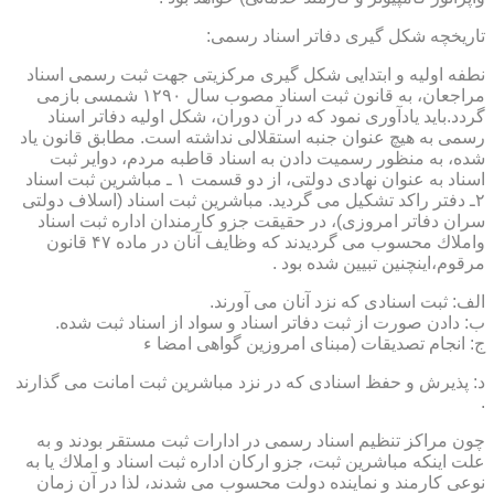
تاریخچه شكل گیری دفاتر اسناد رسمی:
نطفه اولیه و ابتدایی شكل گیری مركزیتی جهت ثبت رسمی اسناد
مراجعان، به قانون ثبت اسناد مصوب سال ۱۲۹۰ شمسی بازمی
گردد.باید یادآوری نمود كه در آن دوران، شكل اولیه دفاتر اسناد
رسمی به هیچ عنوان جنبه استقلالی نداشته است. مطابق قانون یاد
شده، به منظور رسمیت دادن به اسناد قاطبه مردم، دوایر ثبت
اسناد به عنوان نهادی دولتی، از دو قسمت ۱ ـ مباشرین ثبت اسناد
۲ـ دفتر راكد تشكیل می گردید. مباشرین ثبت اسناد (اسلاف دولتی
سران دفاتر امروزی)، در حقیقت جزو كارمندان اداره ثبت اسناد
واملاك محسوب می گردیدند كه وظایف آنان در ماده ۴۷ قانون
مرقوم،اینچنین تبیین شده بود .
الف: ثبت اسنادی كه نزد آنان می آورند.
ب: دادن صورت از ثبت دفاتر اسناد و سواد از اسناد ثبت شده.
ج: انجام تصدیقات (مبنای امروزین گواهی امضا ء
د: پذیرش و حفظ اسنادی كه در نزد مباشرین ثبت امانت می گذارند
.
چون مراكز تنظیم اسناد رسمی در ادارات ثبت مستقر بودند و به
علت اینكه مباشرین ثبت، جزو اركان اداره ثبت اسناد و املاك یا به
نوعی كارمند و نماینده دولت محسوب می شدند، لذا در آن زمان