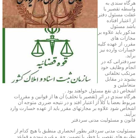
هرگاه سندی به
واسطه تقصیر یا
غفلت مسئول دفتر
از اعتبار افتاده
باشد مسئول
مذکور باید علاوه بر
مجازات های
مقرر، از عهده کلیه
خسارات وارده نیز
برآید.
سردفترانی که در
انجام وظایف خود
مرتکب تخلفاتی
بشوند در مقابل
متعاملین و
اشخاص ذی نفع مسئول خواهند بود .
هرگاه سندی در اثر (تقصیر یا تخلف) آن ها از قوانین و مقررات
مربوط بعضاً یا کلاً از اعتبار افتد و در نتیجه ضرری متوجه آن
اشخاص شود علاوه بر مجازتهای مقرر باید از عهده خسارت وارد
برآیند.
قانون و مسئولیت مدنی سردفتر
مسئولیت مدنی سردفتر بطور انحصاری منطبق با هیچ کدام از
نظریه های تقصیر یا خطر یا تضمین حق و غیره نبوده و قواعد