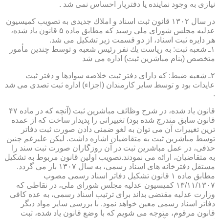
نیازی به وجود نماینده یا دفتریار احساس نمی شد .
در سال ۱۳۰۲ قانون ثبت اسناد و املاك جدیدی به تصویب كمیسیون
عدلیه مجلس شورای ملی رسید كه مطابق ماده ۵ قانون یاد شده،
هر دایره ثبت اسناد، از دو قسمت زیر تشكیل می شد.
۱ـ شعبه ثبت: به ریاست یك نفر رئیس شعبه و توسط چندین مأمور
متخصص (بنام مباشرین ثبت) اداره می شد
۲ـ شعبه ضبط: كه دارای دفتر ثبت خلاصه سوادها و دفتر ثبت
عایدات بود و توسط سایر كارمندان (اجزاء) اداره ثبت تصدی می شد
.
قانون یاد شده، در شرح وظائف مباشرین ثبت (آنچه كه در ماده ۴۷
قانون سابق مندرج شده بود) تغییراتی را پدیدار ساخت كه از عمده
ترین تغییرات آن می توان به لغو ضمنی دادن صورت ثبت دفاتر
توسط مباشرین ثبت به متقاضیان اشاره داشت. لیكن علیرغم چنین
حذفی، در عمل مباشرین ثبت در آن روزگاران صورت ثبت سند را
به متقاضیان، ارائه می نمودند.تصویب اولین قانون مربوط به تشكیل
مستقل دفترخانه های اسناد رسمی، به سال ۱۳۰۷ باز می گردد.
مطابق ماده ۱ قانون تشكیل دفاتر اسناد رسمی مصوب
۱۳/۱۱/۱۳۰۷ كمیسیون عدلیه مجلس شورای ملی، در نقاطی كه
وزارت عدلیه مقتضی بداند برای ترتیب اسناد رسمی، به عده كافی
دفاتر اسناد رسمی معین خواهد نمود. با بررسی سایر مواد دیگر
قانون مرقوم، متوجه می شویم كه با وضع قانون یاد شده، ثبت