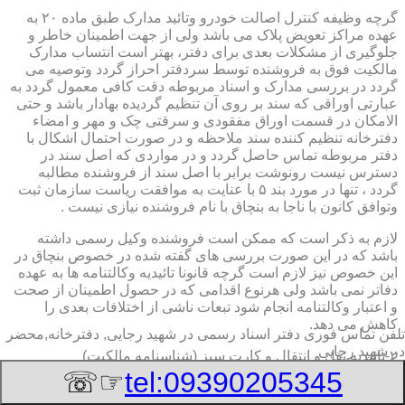
گرچه وظیفه کنترل اصالت خودرو وتائید مدارک طبق ماده ۲۰ به
عهده مراکز تعویض پلاک می باشد ولی از جهت اطمینان خاطر و
جلوگیری از مشکلات بعدی برای دفتر، بهتر است انتساب مدارک
مالکیت فوق به فروشنده توسط سردفتر احراز گردد وتوصیه می
گردد در بررسی مدارک و اسناد مربوطه دقت کافی معمول گردد به
عبارتی اوراقی که سند بر روی آن تنظیم گردیده بهادار باشد و حتی
الامکان در قسمت اوراق مفقودی و سرقتی چک و مهر و امضاء
دفترخانه تنظیم کننده سند ملاحظه و در صورت احتمال اشکال با
دفتر مربوطه تماس حاصل گردد و در مواردی که اصل سند در
دسترس نیست رونوشت برابر با اصل سند از فروشنده مطالبه
گردد ، تنها در مورد بند ۵ با عنایت به موافقت ریاست سازمان ثبت
وتوافق کانون با ناجا به بنچاق با نام فروشنده نیازی نیست .
لازم به ذکر است که ممکن است فروشنده وکیل رسمی داشته
باشد که در این صورت بررسی های گفته شده در خصوص بنچاق در
این خصوص نیز لازم است گرچه قانونا تائیدیه وکالتنامه ها به عهده
دفاتر نمی باشد ولی هرنوع اقدامی که در حصول اطمینان از صحت
و اعتبار وکالتنامه انجام شود تبعات ناشی از اختلافات بعدی را
کاهش می دهد.
تلفن تماس فوری
دفتر اسناد رسمی در شهید رجایی, دفترخانه,محضر
در شهید رجایی
۲-تائیدیه نقل و انتقال و کارت سبز (شناسنامه مالکیت)
☞☏
tel:09390205345
برگ تائیدیه نقل و انتقال صادره از مراکز تعویض پلاک حاوی
مشخصات کامل خودرو اعم از نوع ، سیستم ، مدل ، رنگ ، شماره