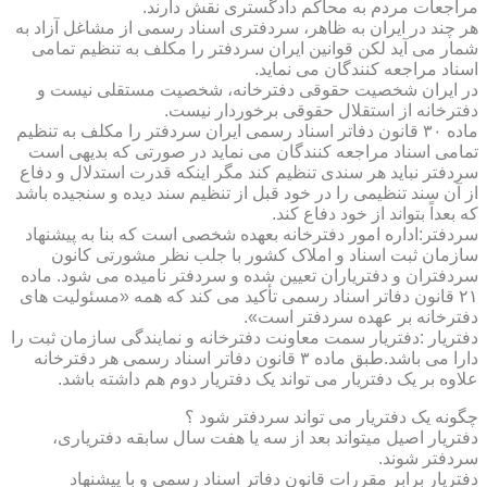
مراجعات مردم به محاکم دادگستری نقش دارند.
هر چند در ایران به ظاهر، سردفتری اسناد رسمی از مشاغل آزاد به
شمار می آید لکن قوانین ایران سردفتر را مکلف به تنظیم تمامی
اسناد مراجعه کنندگان می نماید.
در ایران شخصیت حقوقی دفترخانه، شخصیت مستقلی نیست و
دفترخانه از استقلال حقوقی برخوردار نیست.
ماده ۳۰ قانون دفاتر اسناد رسمی ایران سردفتر را مکلف به تنظیم
تمامی اسناد مراجعه کنندگان می نماید در صورتی که بدیهی است
سردفتر نباید هر سندی تنظیم کند مگر اینکه قدرت استدلال و دفاع
از آن سند تنظیمی را در خود قبل از تنظیم سند دیده و سنجیده باشد
که بعداً بتواند از خود دفاع کند.
سردفتر:اداره امور دفترخانه بعهده شخصی است که بنا به پیشنهاد
سازمان ثبت اسناد و املاک کشور با جلب نظر مشورتی کانون
سردفتران و دفتریاران تعیین شده و سردفتر نامیده می شود. ماده
۲۱ قانون دفاتر اسناد رسمی تأکید می کند که همه «مسئولیت های
دفترخانه بر عهده سردفتر است».
دفتریار :دفتریار سمت معاونت دفترخانه و نمایندگی سازمان ثبت را
دارا می باشد.طبق ماده ۳ قانون دفاتر اسناد رسمی هر دفترخانه
علاوه بر یک دفتریار می تواند یک دفتریار دوم هم داشته باشد.
چگونه یک دفتریار می تواند سردفتر شود ؟
دفتریار اصیل میتواند بعد از سه یا هفت سال سابقه دفتریاری،
سردفتر شوند.
دفتریار برابر مقررات قانون دفاتر اسناد رسمی و با پیشنهاد