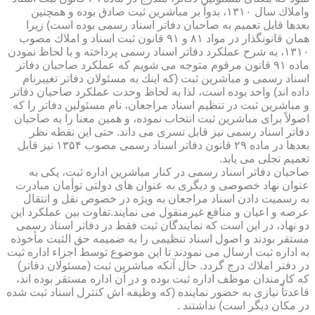
واملاك سال ۱۳۱۰، بدواً بر مباشرین ثبت صادق بوده و همچنین
بعدها قابل تعمیم به صاحبان دفاتر اسناد رسمی بوده است) زیرا
همان قانونگذار در مواد ۸۱ و ۹۱ قانون ثبت اسناد و املاك مصوب
۱۳۱۰، به شرح عملكرد دفاتر اسناد رسمی پرداخته و با لحاظ نمودن
ماده ۹۱ قانون مرقوم متوجه می شویم كه عملكرد صاحبان دفاتر
اسناد رسمی و مباشرین ثبت (كه اینك به مسئولان دفاتر تغییرنام
داده اند) واحد بوده است، لذا به لحاظ وحدت عملكرد صاحبان دفاتر
و مباشرین ثبت در تنظیم اسناد مراجعان، نام مسئولین دفاتر را كه
اصولاً برای مباشرین ثبت انتخاب نموده، و همین معنا را به صاحبان
دفاتر اسناد رسمی نیز قابل تسری می داند. حتی این نقطه نظر
بعدها در ماده ۲۹ قانون دفاتر اسناد رسمی مصوب ۱۳۵۴ نیز قابل
تعمیم تجلی می یابد.
صاحبان دفاتر اسناد رسمی در كنار مباشرین اداره ثبت، یكی به
عنوان نهاد خصوصی و دیگری به عنوان های دولتی توأمان مبادرت
به رسمیت دادن اسناد مراجعان به ویژه در خصوص نقل و انتقال
عرصه و اعیان و منافع غیرمنقول می نمایند.تفاوت بین عملكرد این
دو نهاد، در این است كه نمایندگان ثبت فقط در دفاتر اسناد رسمی
مستقر بودند و اصول اسناد تنظیمی را به ضمیمه حق الثبت مأخوذه
به اداره ثبت ارسال می نمودند تا این موضوع توسط اجزاء اداره ثبت
در دفتر املاك درج گردد. حال آنكه مباشرین ثبت (مسئولان دفاتر)
كه كارمندان موظف اداره ثبت بوده و در آن اداره مستقر بوده اند،
قاعدتاً نیازی به حضور نماینده (كه وظیفه اش كنترل اسناد ثبت شده
در مكان دیگر است) نداشتند .