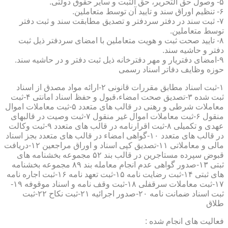
۵- وصول حق التحریر، حق الثبت و سایر حقوق دولتی.
۶- تنظیم اوراق سند و تایید آن توسط متعاملین.
۷- ثبت سند در دفتر سردفتر و تصدیق مطابقت سند و ثبت دفتر
توسط متعاملین.
۸- تایید صحت ثبت و هویت متعاملین با امضای سردفتر ذیل ثبت
دفتر و حاشیه سند.
۹-امضای دفتریار و مهر دفترخانه ذیل ثبت دفتر و در حاشیه سند.
حوزه وظایف دفاتر اسناد رسمی
۱-ثبت اسناد مطابق مقررات قانونی ۲-ارائه مواد مصدق از اسناد
ثبت شده ۳-تصدیق صحت امضاء،قبول و حفظ اسناد امانتی ۴-ثبت
معاملات شرطی و رهنی در قالب های متعدد ۵-ثبت معاملات اموال
منقول ۶-ثبت معاملات اموال غیر منقول ۷-ثبت وصیت در قالبهای
عهدی و تکمیلی ۸-ثبت اقرارنامه در قالب های متعدد ۹-ثبت وکالت
در قالب های متعدد ۱۰-گواهی امضاء در قالب های متعدد بجز اسناد
مالی و معاملاتی ۱۱-تصدیق کپی اسناد و اوراق مراجعین ۱۲-دریافت
قبوض سپرده مستاجرین در قالب بند ۵۲ مجموعه بخشنامه های
ثبتی ۱۳-صدور گواهی عدم انجام معامله بند ۸۹ مجموعه بخشنامه
های ثبتی ۱۴-ثبت رضایت نامه ۱۵-ثبت تعهد نامه ۱۶-ثبت اجاره نامه
۱۷-ثبت معاملات سرقفلی ۱۸-ثبت وقف نامه و اسناد موقوفه ۱۹-
ثبت اسناد ضمانت نامه ۲۰-صدور اجرائیه ۲۱-ثبت نکاح ۲۲-ثبت
طلاق
فعالیت های انجام شده :