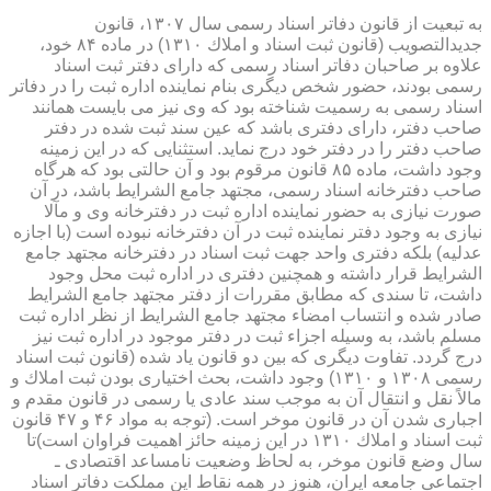
به تبعیت از قانون دفاتر اسناد رسمی سال ۱۳۰۷، قانون
جدیدالتصویب (قانون ثبت اسناد و املاك ۱۳۱۰) در ماده ۸۴ خود،
علاوه بر صاحبان دفاتر اسناد رسمی كه دارای دفتر ثبت اسناد
رسمی بودند، حضور شخص دیگری بنام نماینده اداره ثبت را در دفاتر
اسناد رسمی به رسمیت شناخته بود كه وی نیز می بایست همانند
صاحب دفتر، دارای دفتری باشد كه عین سند ثبت شده در دفتر
صاحب دفتر را در دفتر خود درج نماید. استثنایی كه در این زمینه
وجود داشت، ماده ۸۵ قانون مرقوم بود و آن حالتی بود كه هرگاه
صاحب دفترخانه اسناد رسمی، مجتهد جامع الشرایط باشد، در آن
صورت نیازی به حضور نماینده اداره ثبت در دفترخانه وی و مآلا
نیازی به وجود دفتر نماینده ثبت در آن دفترخانه نبوده است (با اجازه
عدلیه) بلكه دفتری واحد جهت ثبت اسناد در دفترخانه مجتهد جامع
الشرایط قرار داشته و همچنین دفتری در اداره ثبت محل وجود
داشت، تا سندی كه مطابق مقررات از دفتر مجتهد جامع الشرایط
صادر شده و انتساب امضاء مجتهد جامع الشرایط از نظر اداره ثبت
مسلم باشد، به وسیله اجزاء ثبت در دفتر موجود در اداره ثبت نیز
درج گردد. تفاوت دیگری كه بین دو قانون یاد شده (قانون ثبت اسناد
رسمی ۱۳۰۸ و ۱۳۱۰) وجود داشت، بحث اختیاری بودن ثبت املاك و
مالاً نقل و انتقال آن به موجب سند عادی یا رسمی در قانون مقدم و
اجباری شدن آن در قانون موخر است. (توجه به مواد ۴۶ و ۴۷ قانون
ثبت اسناد و املاك ۱۳۱۰ در این زمینه حائز اهمیت فراوان است)تا
سال وضع قانون موخر، به لحاظ وضعیت نامساعد اقتصادی ـ
اجتماعی جامعه ایران، هنوز در همه نقاط این مملكت دفاتر اسناد