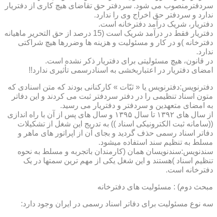
سردفترمنصوب می شود. سردفتر حق تقاضای هیچ کاری از دفتریار
ندارد و سردفتر حق اخراج وی را ندارد.
دفتریار، شریک درآمد دفترخانه است.
دفتریار فقط در درآمد شریک است (15 درصد از حق التحریر ماهیانه
دفترخانه )و در کار و مسئولیت و هزینه ها وضررها هیچ شراکتی
ندارد.
در قانون، هیچ مسئولیتی برای دفتریار ذکر نشده است.
امضای دفتریار در اعتباربخشی به اسنادرسمی تأثیری ندارد!!
دفترنویس:دفترنویس یا « ثبّات » کارکنانی بودند که متن اسنادی که
متون اسناد تنظیمی را در دفتر سردفتر ثبت می کردند و این دفاتر
به امضای متعهدین و سردفتر و دفتریار می رسید.
از سال های ۱۳۹۲ تا سال ۱۳۹۵ و سال های پس از آن با راه اندازی
((سامانه ثبت الکترونیکی اسناد )) به تدریج این شغل از تشکیلات
دفاتر اسناد رسمی حذف گردید و بجای آن از اپراتور های ماهر و
مسلط به تنظیم سند استفاده میشود.
سندنویس:سندنویسان همان (کارمندان باتجربه و مسلط به نحوه
تنظیم اسناد )هستند و این شغل یکی از مهم ترین سمتها در یک
دفترخانه است.
مبحث دوم) : مسئولیت های دفترخانه
سه نوع مسئولیت برای دفاتر اسناد رسمی در ایران وجود دارد: