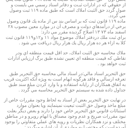
از حقوقي كه در ادارات ثبـت و دفاتر اسناد رسمي مي بايست و
صول گردد حق الثبت املاك است كه طبق ماده ۱۱۹ ثبت وصول
مي گردد.
ماده ۱۱۹ قانون ثبت كه بر اساس بند س از ماده يك قانون وصول
برخي از درآمدهاي دولت و مصرف آن در موارد معين مصوب ۲۸
اسفند ماه ۷۳ ۱۳ اصلاح گرديده مقرر مي دارد:
براي ثبت ملك دردفتر املاك موضوع مواد ۱۱ و۱۲و۱۱۹ قانون ثبت
كلا به ازاء هر ده هزار ريال يك هزار ريال دريافت مي شود .
ملاك محاسبه حق الثبت املاك، حد اقل قيمت منطقه اي ودر
نقاطي كه قيمت منطقه اي تعيين نشده طبق برگ ارزيابي ادارات
ثبت خواهد بود .
حق التحرير اسناد مالي:در اسناد مالي محاسبه حق التحرير طبق
تعرفه ارسالي و فاقد هرگونه ابهام است به ويژه آنكه اكثريت قريب
به اتفاق همكاران از رايانه استفاده و با وارد كردن مبلغ سند طبق
جداول داده شده به سيستم حق التحرير محاسبه مي گردد .
در نهايت حق التحرير بعض از اسناد به لحاظ وجود مقررات خاص از
مبلغ ماخذ وصول حق الثبت تبعيت نمينمايند ويا بعنوان موارد
استنائات قانوني حق التحرير خاص خود را دارند و بعض ديگر بعلت
نبود مقررات صريح و عدم وجود مصداق با ابهام روبرو و در مناطق
مختلف و نزد همكاران نظريات و رويه هاي عملي متفاوتي را بوجود
آورده است كه مختصرا به مواردي از آن اشاره ميگردد :