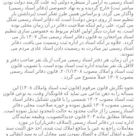
اسناد رسمی به آرامی از سیطره دولتی (به علت كارمند دولت بودن
مباشر ثبت) خارج گردیده و به نهاد خصوصی (دفاتر اسناد رسمی)
واگذار می گردد. و براساس همین طرز تفكر است (برداشتن بار
تنظیم سند از روی دوش دولت) است كه دفاتر اسناد رسمی شكل
می گیرد، علی رغم اینكه صلاحیت دفاتر در آن زمان محلی بوده
است. به عبارت دیگر اولین اقدام مربوط به خصوصی سازی تنظیم
اسناد مراجعان، به قانون دفاتر اسناد رسمی سال ۱۳۰۷ باز می
گردد. علاوه بر آنكه اسناد در اداره ثبت رسمیت می یافت، دفاتر
اسناد رسمی نیز مبادرت به رسمیت دادن اسناد عادی مردم می
نمودند.
در آن زمان، هر دفتر اسناد رسمی مركب از یك نفر صاحب دفتر و
لااقل یك نفر نماینده اداره ثبت اسناد بوده است. با تصویب قانون
ثبت اسناد و املاك مصوب ۲۰/۱/۱۳۰۸، قانون دفاتر اسناد رسمی
مصوب ۱۳۰۷ عملاً منسوخ می گردد .
نحوه نگارش قانون مرقوم (قانون ثبت اسناد واملاك ۱۳۰۸) این
مسأله را به ذهن تداعی می نماید كه قانونگذار وقت، به نوعی قانون
ثبت اسناد مصوب ۱۳۰۲ شمسی را با قانون تشكیل دفاتر اسناد
رسمی مصوب ۱۳۰۷ تلفیق نموده و حوزه صلاحیت محلی دفاتر
اسناد رسمی را از حالت محدود به حالت نامحدود تبدیل نموده است.
مضافاً مطابق ماده ۲۰۳ قانون جدیدالتصویب، وظیفه نمایندگان
اداره ثبت در دفاتر اسناد رسمی (اسلاف دفتریاران) در مورد
معاملات راجع به عین یا منافع املاك ثبت شده، اخذ حق الثبت سند
نقل و انتقال املاك و الصاق نمودن تمبر معادل آن به سند انتقالی و