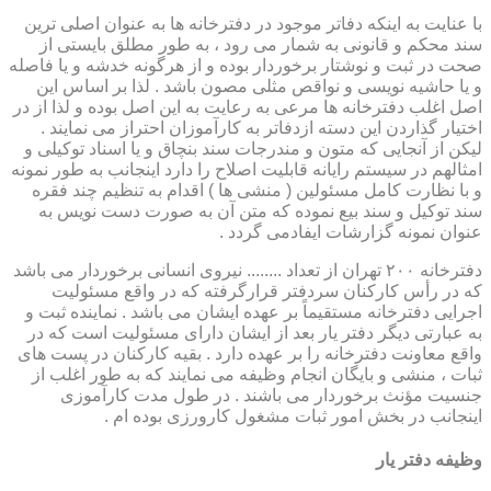
با عنایت به اینکه دفاتر موجود در دفترخانه ها به عنوان اصلی ترین
سند محکم و قانونی به شمار می رود ، به طور مطلق بایستی از
صحت در ثبت و نوشتار برخوردار بوده و از هرگونه خدشه و یا فاصله
و یا حاشیه نویسی و نواقص مثلی مصون باشد . لذا بر اساس این
اصل اغلب دفترخانه ها مرعی به رعایت به این اصل بوده و لذا از در
اختیار گذاردن این دسته ازدفاتر به کارآموزان احتراز می نمایند .
لیکن از آنجایی که متون و مندرجات سند بنچاق و یا اسناد توکیلی و
امثالهم در سیستم رایانه قابلیت اصلاح را دارد اینجانب به طور نمونه
و با نظارت کامل مسئولین ( منشی ها ) اقدام به تنظیم چند فقره
سند توکیل و سند بیع نموده که متن آن به صورت دست نویس به
عنوان نمونه گزارشات ایفادمی گردد .
دفترخانه ۲۰۰ تهران از تعداد ........ نیروی انسانی برخوردار می باشد
که در رأس کارکنان سردفتر قرارگرفته که در واقع مسئولیت
اجرایی دفترخانه مستقیماً بر عهده ایشان می باشد . نماینده ثبت و
به عبارتی دیگر دفتر یار بعد از ایشان دارای مسئولیت است که در
واقع معاونت دفترخانه را بر عهده دارد . بقیه کارکنان در پست های
ثبات ، منشی و بایگان انجام وظیفه می نمایند که به طور اغلب از
جنسیت مؤنث برخوردار می باشند . در طول مدت کارآموزی
اینجانب در بخش امور ثبات مشغول کارورزی بوده ام .
وظیفه دفتر یار