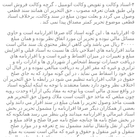
۴-اسناد وكالت و تفويض وكالت اتومبيل ، گرچه وكالت فروش است
ولي طبق همان تعرفه مصوب ، حق التحرير آن همانند سند قطعي
وصول مي گردد و بعلت نبودن مبلغ در سند وكالت، برخلاف اسناد
قطعی موضوع تحریر کمتر مصداق پیدا نمی کند .
۵- اقرارنامه ها ، اين گونه اسناد گاه صرفا اقرارنامه است و حاوي
مسائل مالي نبوده و تحرير آن مورد اتفاق نظر بوده و همان مبلغ
۳۰۰۰۰ ريال مي باشد ولي گاهي ازنظر محتوي يك سند مالي است
مانند اقرارنامه هاي اصلاحي بانك ها نسبت به اسناد قبلي و افزايش
مبلغ و تغييرات در ميزان اقساط و غيره است و يا اقرارنامه هاي
دريافت خسارات توسط اشخاص از شهرداري ها و ادارات راه و
ترابري و غيره كه مقر اقرار به دريافت مبالغي نموده و در قبال آن
حق خود را اسقاط مي نمايد ، در اين گونه موارد كه به جاي صلح
حقوق در قالب اقرارنامه تنظيم مي شود در رابطه با حق التحرير آن
اختلاف نظر وجود دارد بعضا معتقدند با توجه به اينكه اينگونه اسناد
در واقع سندي مالي است وبا توجه به مفاد يكي از آراء وحدت رويه
چون مبلغي كه ماخذ حق الثبت است ملاك وصول حق التحرير هم
هست ماخذ وصول تحرير را همان مبلغ در سند اقرار مي دانند ولي
بعضي از همكاران ديگر صرفا اقرارنامه را مشمول تحرير در بخش
اسناد غيرمالي و اقرارنامه ميدانند ولي بنظر مي رسد همانگونه كه
در بخش صلح نامه ها چنانچه صلح نامه صرفا صلح و فاقد مبلغ و
حاكي از نقل وانتقال نباشد مشمول بند ج تعرفه و در موارد صلح
منقول و غير منقول و حقوق و غيره كه مالي است نسبت به مبلغ