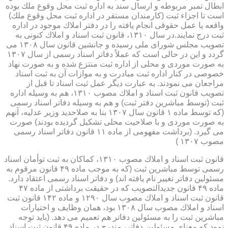
ابطال تمبر مربوطه و ارسال سند به اداره ثبت محل وقوع ملك بوده
است تا اجزاء ثبت (كارمندان مستقر در اداره ثبت محل وقوع ملك)
واقعه یا عمل حقوقی انجام یافته را در دفتر املاك موجود در اداره
ثبت درج نمایند.در سال ۱۳۱۰، قانون ثبت اسناد و املاك كنونی به
تصویب مجلس شورای ملی رسیده و جانشین قانون سال ۱۳۰۸ می
گردد و این در حالی است كه عملاً دفاتر اسناد رسمی از سال ۱۳۰۷
به صورت موردی و محلی از اداره ثبت منتزع شده و به صورت نهاد
خصوصی در كنار اداره ثبت مبادرت و به موازات آن به ثبت اسناد
مراجعان می نمودند. به عبارت دیگر عمل ثبت اسناد تا قبل از
تصویب قانون ثبت اسناد و املاك مصوب ۱۳۱۰، هم به وسیله اداره
ثبت (توسط مباشرین دفتر ثبت) و هم به وسیله دفاتر اسناد رسمی
(كه توسط ماده ۱ قانون سال ۱۳۰۷ بنا به صلاحدید وزیر عدلیه، آنهم
به صورت موردی و با صلاحیت محلی تشكیل گردیده بودند) صورت
می گیرد. (برداشت مفهومی از ماده ۱۱ قانون دفاتر اسناد رسمی
مصوب ۱۳۰۷ )
قانون ثبت اسناد و املاك مصوب ۱۳۱۰، كماكان به ثبت توأمان اسناد
رسمی توسط مباشرین ثبت (كه به موجب ماده ۴۹ قانون مرقوم به
مسئولین دفاتر تغییر نام یافته اند) و دفاتر اسناد رسمی اعتقاد دارد.
ماده ۴۹ قانون جدیدالتصویب كه در حقیقت برداشتی از ماده ۴۷
قانون ثبت اسناد و املاك مصوب سال ۱۲۹۰ و ماده ۱۴۲ قانون ثبت
اسناد و املاك مصوب سال ۱۳۰۸ بود، همان وظایف و اختیارات
مباشرین ثبت را به مسئولین دفاتر هم تعمیم می دهد. (باید توجه
نمود كه معنای مسئولین دفاتر، مندرج در ماده ۴۹ قانون ثبت اسناد