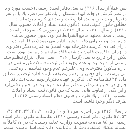
پس عملاً از سال ۱۳۱۶ به بعد، دفاتر اسناد رسمی (حسب مورد و با
در نظر گرفتن درجات آنها) متشكل از یك نفر سردفتر، یك یا دو نفر
دفتریار و یك نفر نماینده اداره ثبت و تعدادی كارمند بوده است.
مطابق قانون كنونی ثبت، (قانون ثبت اسناد و املاك مصوب سال
۱۳۱۰) از سال ۱۳۱۰ تا سال ۱۳۱۶، در صورتی كه سردفتر اسناد
رسمی، ضمناً مجتهد جامع الشرایط نیز بود، بدون حضور نماینده
اداره ثبت و به تنهایی دفتر خود را اداره می نمود (صرفاً نامبرده
دارای تعدادی كارمند دفترخانه بوده است) به عبارت دیگر دفتر وی
در زمان حاكمیت قانون یاد شده فاقد نماینده اداره ثبت بوده است
لیكن از این تاریخ به بعد، (ازسال ۱۳۱۶، یعنی سال انتزاع تنظیم سند
رسمی از اداره ثبت و عدم وجود دفتر ثبت معاملات غیرمنقول در
اداره مذكور) دفترخانه وی، علیرغم عدم وجود نماینده اداره ثبت،
می بایست دارای دفتریار بوده و وظیفه نماینده اداره ثبت نیز مطابق
ماده ۲۴ نظامنامه آتی الذكر بر عهده دفتریار بوده است (یك دفتر
جاری در اختیار سردفتر و دفتر نماینده اداره ثبت در اختیار دفتریار)
و این یكی از تفاوت هایی است كه بین قانون ثبت اسناد و املاك
مصوب ۱۳۱۰ از یك طرف و قانون دفاتر اسناد رسمی ۱۳۱۶ از
طرف دیگر وجود داشته است .
در سال ۱۳۱۶ و در اجرای مواد ۹ و ۱۰ و ۱۵، ۲۰، ۲۱، ۲۲، ۲۴، ۳۶،
۵۳، ۵۷ قانون دفاتر اسناد رسمی ۱۳۱۶، نظامنامه قانون دفاتر اسناد
رسمی در ۸۵ ماده به تصویب وزارت عدلیه رسیده كه در آن كاملاً به
مسأله تفكیك عملكرد دفتریار و نماینده اداره ثبت اشاره شده است.