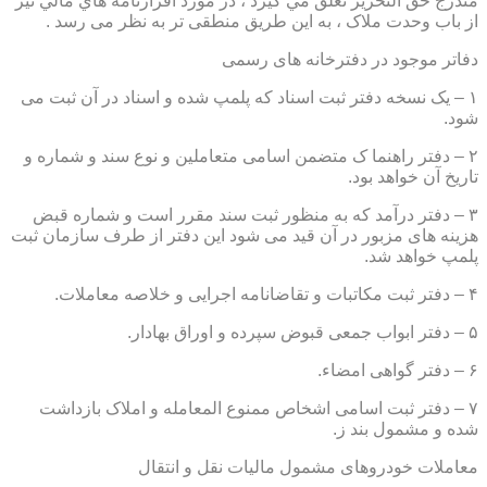
مندرج حق التحرير تعلق مي گيرد ، در مورد اقرارنامه هاي مالي نيز
از باب وحدت ملاک ، به این طریق منطقی تر به نظر می رسد .
دفاتر موجود در دفترخانه های رسمی
۱ – یک نسخه دفتر ثبت اسناد که پلمپ شده و اسناد در آن ثبت می
شود.
۲ – دفتر راهنما ک متضمن اسامی متعاملین و نوع سند و شماره و
تاریخ آن خواهد بود.
۳ – دفتر درآمد که به منظور ثبت سند مقرر است و شماره قبض
هزینه های مزبور در آن قید می شود این دفتر از طرف سازمان ثبت
پلمپ خواهد شد.
۴ – دفتر ثبت مکاتبات و تقاضانامه اجرایی و خلاصه معاملات.
۵ – دفتر ابواب جمعی قبوض سپرده و اوراق بهادار.
۶ – دفتر گواهی امضاء.
۷ – دفتر ثبت اسامی اشخاص ممنوع المعامله و املاک بازداشت
شده و مشمول بند ز.
معاملات خودروهای مشمول مالیات نقل و انتقال