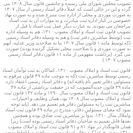
تصویب مجلس شورای ملی رسیده و جانشین قانون سال ۱۳۰۸ می
گردد و این در حالی است كه عملاً دفاتر اسناد رسمی از سال ۱۳۰۷
به صورت موردی و محلی از اداره ثبت منتزع شده و به صورت نهاد
خصوصی در كنار اداره ثبت مبادرت و به موازات آن به ثبت اسناد
مراجعان می نمودند. به عبارت دیگر عمل ثبت اسناد تا قبل از
تصویب قانون ثبت اسناد و املاك مصوب ۱۳۱۰، هم به وسیله اداره
ثبت (توسط مباشرین دفتر ثبت) و هم به وسیله دفاتر اسناد رسمی
(كه توسط ماده ۱ قانون سال ۱۳۰۷ بنا به صلاحدید وزیر عدلیه، آنهم
به صورت موردی و با صلاحیت محلی تشكیل گردیده بودند) صورت
می گیرد. (برداشت مفهومی از ماده ۱۱ قانون دفاتر اسناد رسمی
مصوب ۱۳۰۷ )
قانون ثبت اسناد و املاك مصوب ۱۳۱۰، كماكان به ثبت توأمان اسناد
رسمی توسط مباشرین ثبت (كه به موجب ماده ۴۹ قانون مرقوم به
مسئولین دفاتر تغییر نام یافته اند) و دفاتر اسناد رسمی اعتقاد دارد.
ماده ۴۹ قانون جدیدالتصویب كه در حقیقت برداشتی از ماده ۴۷
قانون ثبت اسناد و املاك مصوب سال ۱۲۹۰ و ماده ۱۴۲ قانون ثبت
اسناد و املاك مصوب سال ۱۳۰۸ بود، همان وظایف و اختیارات
مباشرین ثبت را به مسئولین دفاتر هم تعمیم می دهد. (باید توجه
نمود كه معنای مسئولین دفاتر، مندرج در ماده ۴۹ قانون ثبت اسناد
واملاك سال ۱۳۱۰، بدواً بر مباشرین ثبت صادق بوده و همچنین
بعدها قابل تعمیم به صاحبان دفاتر اسناد رسمی بوده است) زیرا
همان قانونگذار در مواد ۸۱ و ۹۱ قانون ثبت اسناد و املاك مصوب
۱۳۱۰، به شرح عملكرد دفاتر اسناد رسمی پرداخته و با لحاظ نمودن