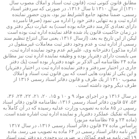
مطابق قانون كنونی ثبت، (قانون ثبت اسناد و املاك مصوب سال
۱۳۱۰) از سال ۱۳۱۰ تا سال ۱۳۱۶، در صورتی كه سردفتر اسناد
رسمی، ضمناً مجتهد جامع الشرایط نیز بود، بدون حضور نماینده
اداره ثبت و به تنهایی دفتر خود را اداره می نمود (صرفاً نامبرده
دارای تعدادی كارمند دفترخانه بوده است) به عبارت دیگر دفتر وی
در زمان حاكمیت قانون یاد شده فاقد نماینده اداره ثبت بوده است
لیكن از این تاریخ به بعد، (ازسال ۱۳۱۶، یعنی سال انتزاع تنظیم سند
رسمی از اداره ثبت و عدم وجود دفتر ثبت معاملات غیرمنقول در
اداره مذكور) دفترخانه وی، علیرغم عدم وجود نماینده اداره ثبت،
می بایست دارای دفتریار بوده و وظیفه نماینده اداره ثبت نیز مطابق
ماده ۲۴ نظامنامه آتی الذكر بر عهده دفتریار بوده است (یك دفتر
جاری در اختیار سردفتر و دفتر نماینده اداره ثبت در اختیار دفتریار)
و این یكی از تفاوت هایی است كه بین قانون ثبت اسناد و املاك
مصوب ۱۳۱۰ از یك طرف و قانون دفاتر اسناد رسمی ۱۳۱۶ از
طرف دیگر وجود داشته است .
در سال ۱۳۱۶ و در اجرای مواد ۹ و ۱۰ و ۱۵، ۲۰، ۲۱، ۲۲، ۲۴، ۳۶،
۵۳، ۵۷ قانون دفاتر اسناد رسمی ۱۳۱۶، نظامنامه قانون دفاتر اسناد
رسمی در ۸۵ ماده به تصویب وزارت عدلیه رسیده كه در آن كاملاً به
مسأله تفكیك عملكرد دفتریار و نماینده اداره ثبت اشاره شده است.
(ماده ۲۴ و ۲۵ نظامنامه مزبور)
براساس ماده ۴۷ قانون دفاتر اسناد رسمی ۱۳۱۶، در سال ۱۳۱۷
آئین نامه دفاتر اسناد رسمی در ۶۴ ماده به تصویب می رسد. ماده
۱۹ آئین نامه مرقوم كماكان بر ضرورت وجودی دو دفتر ثبت اسناد