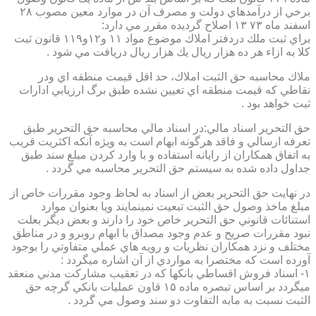
برخي از درآمدهاي دولت و مصرف آن در موارد معين مصوب ۲۸
اسفند ماه ۷۳ ۱۳ اصلاح گرديده مقرر مي دارد:
براي ثبت ملك دردفتر املاك موضوع مواد ۱۱ و۱۲و۱۱۹ قانون ثبت
كلا به ازاء هر ده هزار ريال يك هزار ريال دريافت مي شود .
ملاك محاسبه حق الثبت املاك، حد اقل قيمت منطقه اي ودر
نقاطي كه قيمت منطقه اي تعيين نشده طبق برگ ارزيابي ادارات
ثبت خواهد بود .
حق التحرير اسناد مالي:در اسناد مالي محاسبه حق التحرير طبق
تعرفه ارسالي و فاقد هرگونه ابهام است به ويژه آنكه اكثريت قريب
به اتفاق همكاران از رايانه استفاده و با وارد كردن مبلغ سند طبق
جداول داده شده به سيستم حق التحرير محاسبه مي گردد .
در نهايت حق التحرير بعض از اسناد به لحاظ وجود مقررات خاص از
مبلغ ماخذ وصول حق الثبت تبعيت نمينمايند ويا بعنوان موارد
استنائات قانوني حق التحرير خاص خود را دارند و بعض ديگر بعلت
نبود مقررات صريح و عدم وجود مصداق با ابهام روبرو و در مناطق
مختلف و نزد همكاران نظريات و رويه هاي عملي متفاوتي را بوجود
آورده است كه مختصرا به مواردي از آن اشاره ميگردد :
۱- اسناد فروش اقساطي بانكها كه در تعقيب مشاركت مدني منعقد
ميگردد بر اساس تبصره ماده ۱۵ قاون عمليات بانكي گرچه حق
الثبت نسبت به مابه التفاوت دو سند وصول مي گردد .