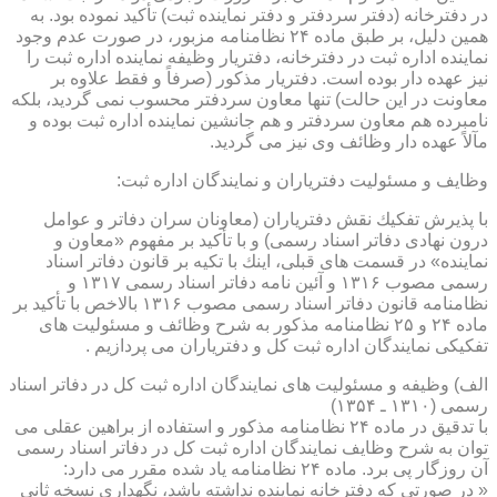
در دفترخانه (دفتر سردفتر و دفتر نماینده ثبت) تأكید نموده بود. به
همین دلیل، بر طبق ماده ۲۴ نظامنامه مزبور، در صورت عدم وجود
نماینده اداره ثبت در دفترخانه، دفتریار وظیفه نماینده اداره ثبت را
نیز عهده دار بوده است. دفتریار مذكور (صرفاً و فقط علاوه بر
معاونت در این حالت) تنها معاون سردفتر محسوب نمی گردید، بلكه
نامبرده هم معاون سردفتر و هم جانشین نماینده اداره ثبت بوده و
مآلاً عهده دار وظائف وی نیز می گردید.
وظایف و مسئولیت دفتریاران و نمایندگان اداره ثبت:
با پذیرش تفكیك نقش دفتریاران (معاونان سران دفاتر و عوامل
درون نهادی دفاتر اسناد رسمی) و با تأكید بر مفهوم «معاون و
نماینده» در قسمت های قبلی، اینك با تكیه بر قانون دفاتر اسناد
رسمی مصوب ۱۳۱۶ و آئین نامه دفاتر اسناد رسمی ۱۳۱۷ و
نظامنامه قانون دفاتر اسناد رسمی مصوب ۱۳۱۶ بالاخص با تأكید بر
ماده ۲۴ و ۲۵ نظامنامه مذكور به شرح وظائف و مسئولیت های
تفكیكی نمایندگان اداره ثبت كل و دفتریاران می پردازیم .
الف) وظیفه و مسئولیت های نمایندگان اداره ثبت كل در دفاتر اسناد
رسمی (۱۳۱۰ ـ ۱۳۵۴)
با تدقیق در ماده ۲۴ نظامنامه مذكور و استفاده از براهین عقلی می
توان به شرح وظایف نمایندگان اداره ثبت كل در دفاتر اسناد رسمی
آن روزگار پی برد. ماده ۲۴ نظامنامه یاد شده مقرر می دارد:
« در صورتی كه دفترخانه نماینده نداشته باشد، نگهداری نسخه ثانی