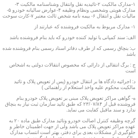
۱-مدارک مالکیت ۲-تائیدیه نقل وانتقال وشناسنامه مالکیت ۳-
مدارک هویتی وشخصی ونظام وظیفه ۴-عوارض سالیانه خودرو ۵-
مالیات نقل و انتقال ۶- بیمه نامه شخص ثالث معتبر ۷-کارت سوخت
۱- مدارک مربوط به مالکیت فروشنده که عبارتند از
الف: سند کمپانی یا تولید کننده خودرو که باید بنام فروشنده باشد
ب: بنچاق رسمی که از طرف دفاتر اسناد رسمی بنام فروشنده شده
باشد
ج : برگ انتقالی از دارائی که مخصوص انتقالات دولتی به اشخاص
است
د: اجرائیه دادگاه ها بر انتقال خودرو (پس از تعویض پلاک و تائید
مالکیت محکوم علیه واخذ استعلام از راهنمائی )
ه- گواهی مراکز تعویض پلاک مبنی بر تعویض پلاک خودرو بنام
فروشنده قبل از ۲۳/۰۷/۸۴ که طبق تائید سازمان ثبت نیاز به بنچاق
ندارد و سند ماقبل کفایت می نماید.
گرچه وظیفه کنترل اصالت خودرو وتائید مدارک طبق ماده ۲۰ به
عهده مراکز تعویض پلاک می باشد ولی از جهت اطمینان خاطر و
جلوگیری از مشکلات بعدی برای دفتر، بهتر است انتساب مدارک