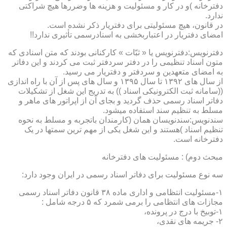
دفترخانه )و در کار و مسئولیت و هزینه ها وضررها هیچ شراکتی
ندارد.
در قانون، هیچ مسئولیتی برای دفتریار ذکر نشده است.
امضای دفتریار در اعتباربخشی به اسنادرسمی تأثیری ندارد!!
دفترنویس:دفترنویس یا « ثبّات » کارکنانی بودند که متن اسنادی که
متون اسناد تنظیمی را در دفتر سردفتر ثبت می کردند و این دفاتر
به امضای متعهدین و سردفتر و دفتریار می رسید.
از سال های ۱۳۹۲ تا سال ۱۳۹۵ و سال های پس از آن با راه اندازی
((سامانه ثبت الکترونیکی اسناد )) به تدریج این شغل از تشکیلات
دفاتر اسناد رسمی حذف گردید و بجای آن از اپراتور های ماهر و
مسلط به تنظیم سند استفاده میشود.
سندنویس:سندنویسان همان (کارمندان باتجربه و مسلط به نحوه
تنظیم اسناد )هستند و این شغل یکی از مهم ترین سمتها در یک
دفترخانه است.
مبحث دوم) : مسئولیت های دفترخانه
سه نوع مسئولیت برای دفاتر اسناد رسمی در ایران وجود دارد:
۱-مسئولیت انتظامی و اداری ماده ۳۸ قانون دفاتر اسناد رسمی
مجازات های انتظامی را برمی شمرد که ۵ درجه شامل :
۱-توبیخ با درج در پرونده،
۲- جریمه های نقدی،