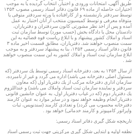
طریق آگهی، امتحانات ورودی و اختبار، انتخاب گردیده یا به موجب
اختیارات حاصله از ماده ۶۹ قانون دفاتر اسناد رسمی مصوب ۱۳۵۴
توسط سردفتر بازنشسته و از كارافتاده یا ورثه سردفتر متوفی یا
متوفاه معرفی و توسط كمیسیون منتخب از آنان اختبار به عمل
آمده و پس از اخذ نظر مشورتی كانون سردفتران و دفتریاران،
دادستان محل یا دادگاه بخش (حسب مورد) توسط سازمان ثبت
اسناد و املاك كشور پیشنهاد و با ابلاغ ریاست قوه قضائیه به این
سمت منصوب خواهند شد. دفتریاران، مطابق قسمت اخیر ماده ۳
قانون دفاتر اسناد رسمی ۱۳۵۴، بنا به پیشنهاد سردفتر و به موجب
ابلاغ سازمان ثبت اسناد و املاك كشور به این سمت منصوب خواهند
شد .
از سال ۱۳۵۴ به بعد، دفترخانه اسناد رسمی توسط یك سردفتر (كه
مسئول اصلی دفترخانه می باشد) اداره می گردد و غیر از نامبرده،
سازمان اداری دفترخانه مركب از یك دفتریار اول (كه معاون
سردفتر و نماینده سازمان ثبت اسناد واملاك می باشد) و عنداللزوم
یك دفتریار دوم (كه در غیاب دفتریار اول، به عنوان جانشین قانونی
دفتریار انجام وظیفه خواهد نمود و در سایر موارد به عنوان كارمند
دفترخانه محسوب می گردد) و تعدادی كارمند (سندنویس، ثبات
واپراتور كامپیوتر و كارمند خدماتی) خواهد بود .
تاریخچه شكل گیری دفاتر اسناد رسمی:
نطفه اولیه و ابتدایی شكل گیری مركزیتی جهت ثبت رسمی اسناد