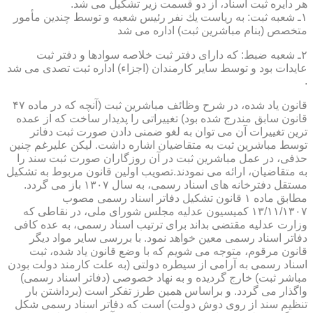
هر دایره ثبت اسناد، از دو قسمت زیر تشكیل می شد.
۱ـ شعبه ثبت: به ریاست یك نفر رئیس شعبه و توسط چندین مأمور
متخصص (بنام مباشرین ثبت) اداره می شد
۲ـ شعبه ضبط: كه دارای دفتر ثبت خلاصه سوادها و دفتر ثبت
عایدات بود و توسط سایر كارمندان (اجزاء) اداره ثبت تصدی می شد
.
قانون یاد شده، در شرح وظائف مباشرین ثبت (آنچه كه در ماده ۴۷
قانون سابق مندرج شده بود) تغییراتی را پدیدار ساخت كه از عمده
ترین تغییرات آن می توان به لغو ضمنی دادن صورت ثبت دفاتر
توسط مباشرین ثبت به متقاضیان اشاره داشت. لیكن علیرغم چنین
حذفی، در عمل مباشرین ثبت در آن روزگاران صورت ثبت سند را
به متقاضیان، ارائه می نمودند.تصویب اولین قانون مربوط به تشكیل
مستقل دفترخانه های اسناد رسمی، به سال ۱۳۰۷ باز می گردد.
مطابق ماده ۱ قانون تشكیل دفاتر اسناد رسمی مصوب
۱۳/۱۱/۱۳۰۷ كمیسیون عدلیه مجلس شورای ملی، در نقاطی كه
وزارت عدلیه مقتضی بداند برای ترتیب اسناد رسمی، به عده كافی
دفاتر اسناد رسمی معین خواهد نمود. با بررسی سایر مواد دیگر
قانون مرقوم، متوجه می شویم كه با وضع قانون یاد شده، ثبت
اسناد رسمی به آرامی از سیطره دولتی (به علت كارمند دولت بودن
مباشر ثبت) خارج گردیده و به نهاد خصوصی (دفاتر اسناد رسمی)
واگذار می گردد. و براساس همین طرز تفكر است (برداشتن بار
تنظیم سند از روی دوش دولت) است كه دفاتر اسناد رسمی شكل