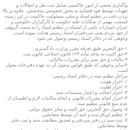
واگذاری بخشی از امور حاکمیتی شامل ثبت نقل و انتقالات و
تعهدات توسط قوه قضائیه به بخش خصوصی متخصص، علاوه بر بالا
بردن دقت در تنظیم اسناد و سلب مسئولیت حاکمیت در این زمینه،
قسمت مهمی از شکایات علیه حکومت یا کارگزاران حکومتی و
جبران خسارات ناشی از اشتباه در تنظیم اسناد را به سمت گروهی
از خود مردم یعنی سردفتران اسناد رسمی هدایت نموده است.
وجوهی که در دفاتر اسناد رسمی وصول می شود :
۱-حق التحریر طبق تعرفه مقرر وزارت دادگستری.
۲-حق الثبت به ماخذ ماده ۱۲۳ قانون اصلاحی قانون ثبت.
۳-مالیات و حق تمبر برابر مقررات مالیاتی.
۴-سایر وجوهی که طبق قوانین وصول آن به عهده دفترخانه محول
است.
مراحل تنظیم سند در دفاتر اسناد رسمی:
۱- احراز هویت.
۲- احراز اهلیت.
۳- احراز اصالت و اعتبار مستندات سند.
۴- احراز انجام مقررات قانونی و انجام مکاتبات لازم و اطمینان از
عدم منع قانونی تنظیم سند.
۵- وصول حق التحریر، حق الثبت و سایر حقوق دولتی.
۶- تنظیم اوراق سند و تایید آن توسط متعاملین.
۷- ثبت سند در دفتر سردفتر و تصدیق مطابقت سند و ثبت دفتر
توسط متعاملین.