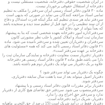
در ایران شخصیت حقوقی دفترخانه، شخصیت مستقلی نیست و
دفترخانه از استقلال حقوقی برخوردار نیست.
ماده ۳۰ قانون دفاتر اسناد رسمی ایران سردفتر را مکلف به تنظیم
تمامی اسناد مراجعه کنندگان می نماید در صورتی که بدیهی است
سردفتر نباید هر سندی تنظیم کند مگر اینکه قدرت استدلال و دفاع
از آن سند تنظیمی را در خود قبل از تنظیم سند دیده و سنجیده باشد
که بعداً بتواند از خود دفاع کند.
سردفتر:اداره امور دفترخانه بعهده شخصی است که بنا به پیشنهاد
سازمان ثبت اسناد و املاک کشور با جلب نظر مشورتی کانون
سردفتران و دفتریاران تعیین شده و سردفتر نامیده می شود. ماده
۲۱ قانون دفاتر اسناد رسمی تأکید می کند که همه «مسئولیت های
دفترخانه بر عهده سردفتر است».
دفتریار :دفتریار سمت معاونت دفترخانه و نمایندگی سازمان ثبت را
دارا می باشد.طبق ماده ۳ قانون دفاتر اسناد رسمی هر دفترخانه
علاوه بر یک دفتریار می تواند یک دفتریار دوم هم داشته باشد.
چگونه یک دفتریار می تواند سردفتر شود ؟
دفتریار اصیل میتواند بعد از سه یا هفت سال سابقه دفتریاری،
سردفتر شوند.
دفتریار برابر مقررات قانون دفاتر اسناد رسمی و با پیشنهاد
سردفترمنصوب می شود. سردفتر حق تقاضای هیچ کاری از دفتریار
ندارد و سردفتر حق اخراج وی را ندارد.
دفتریار، شریک درآمد دفترخانه است.
دفتریار فقط در درآمد شریک است (15 درصد از حق التحریر ماهیانه