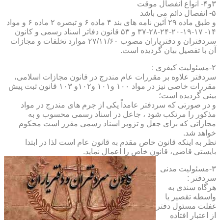
۳و۴- انواع انفصال موقت
۵- انفصال دائم می باشد
و طبق ماده ۲۹ آئین نامه های بند ۴ ماده ۶ و تبصره ۲ ماده ۶ و مواد
۱۴- ۱۷-۱۹-۲۰-۲۴-۲۸-۳۷ و ۵۳ قانون دفاتر اسناد رسمی و کانون
سردفتران و دفتریاران مصوب ۲۷/۱۱/۶۰ موارد تخلفات و مجازات
آن با تفصیل بیان گردیده است.
۲-مسئولیت کیفری :
سردفتر علاوه بر مقررات عام مندرج در قانون مجازات اسلامی،
مقررات خاصی نیز در مواد ۱۰۰ و۱۰۱ و۱۰۲و ۱۰۳ قانون ثبت پیش
بینی گردیده است؛
و در صورتی که سردفتر عامداً یکی از جرم های مندرج در مواد
مذکور را مرتکب شود ، جاعل در اسناد رسمی محسوب و به
مجازاتی که برای جعل و تزویر اسناد رسمی مقرر است محکوم
خواهد شد.
نظر به اینکه قانون خاص مقدم به قانون عام است لذا در ابتدا
بایستی قاضی، قانون خاص را اعمال نماید.
۳-مسئولیت مدنی
سردفتر :
هرگاه سندی به
واسطه تقصیر یا
غفلت مسئول دفتر
از اعتبار افتاده