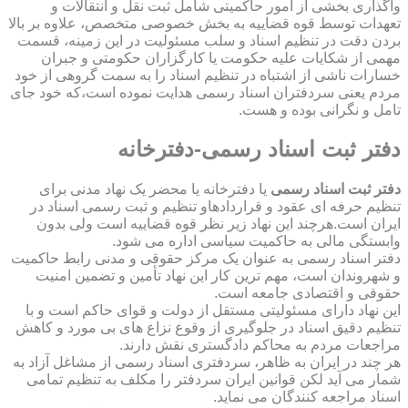
واگذاری بخشی از امور حاکمیتی شامل ثبت نقل و انتقالات و
تعهدات توسط قوه قضاییه به بخش خصوصی متخصص، علاوه بر بالا
بردن دقت در تنظیم اسناد و سلب مسئولیت در این زمینه، قسمت
مهمی از شکایات علیه حکومت یا کارگزاران حکومتی و جبران
خسارات ناشی از اشتباه در تنظیم اسناد را به سمت گروهی از خود
مردم یعنی سردفتران اسناد رسمی هدایت نموده است،که خود جای
تامل و نگرانی بوده و هست.
دفتر ثبت اسناد رسمی-دفترخانه
دفتر ثبت اسناد رسمی
یا دفترخانه یا محضر یک نهاد مدنی برای
تنظیم حرفه ای عقود و قراردادهاو تنظیم و ثبت رسمی اسناد در
ایران است.هرچند این نهاد زیر نظر قوه قضاییه است ولی بدون
وابستگی مالی به حاکمیت سیاسی اداره می شود.
دفتر اسناد رسمی به عنوان یک مرکز حقوقی و مدنی رابط حاکمیت
و شهروندان است، مهم ترین کار این نهاد تأمین و تضمین امنیت
حقوقی و اقتصادی جامعه است.
این نهاد دارای مسئولیتی مستقل از دولت و قوای حاکم است و با
تنظیم دقیق اسناد در جلوگیری از وقوع نزاع های بی مورد و کاهش
مراجعات مردم به محاکم دادگستری نقش دارند.
هر چند در ایران به ظاهر، سردفتری اسناد رسمی از مشاغل آزاد به
شمار می آید لکن قوانین ایران سردفتر را مکلف به تنظیم تمامی
اسناد مراجعه کنندگان می نماید.