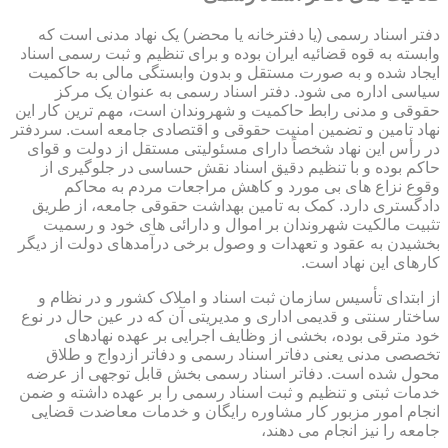
دفتر اسناد رسمی (یا دفترخانه یا محضر) یک نهاد مدنی است که
وابسته به قوه قضائیه ایران بوده و برای تنظیم و ثبت رسمی اسناد
ایجاد شده و به صورت مستقل و بدون وابستگی مالی به حاکمیت
سیاسی اداره می شود. دفتر اسناد رسمی به عنوان یک مرکز
حقوقی و مدنی رابط حاکمیت و شهروندان است، مهم ترین کار این
نهاد تامین و تضمین امنیت حقوقی و اقتصادی جامعه است. سردفتر
در رأس این نهاد شخصاً دارای مسئولیتی مستقل از دولت و قوای
حاکم بوده و با تنظیم دقیق اسناد نقش حساسی در جلوگیری از
وقوع نزاع های بی مورد و کاهش مراجعات مردم به محاکم
دادگستری دارد. کمک به تامین بهداشت حقوقی جامعه، از طریق
تثبیت مالکیت شهروندان بر اموال و دارائی های خود و رسمیت
بخشیدن به عقود و تعهدات و وصول برخی درآمدهای دولت از دیگر
کارهای این نهاد است.
از ابتدای تأسیس سازمان ثبت اسناد و املاک کشور و در نظام و
ساختار سنتی و قدیمی اداری و مدیریتی آن که در عین حال در نوع
خود مترقی بوده، بخشی از وظایف اجرایی بر عهده نهادهای
تخصصی مدنی یعنی دفاتر اسناد رسمی و دفاتر ازدواج و طلاق
محول شده است. دفاتر اسناد رسمی بخش قابل توجهی از عرضه
خدمات ثبتی و تنظیم و ثبت اسناد رسمی را بر عهده داشته و ضمن
انجام امور مزبور کار مشاوره رایگان و خدمات معاضدت قضایی
جامعه را نیز انجام می دهند،