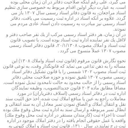
می گیرد، علی رغم اینكه صلاحیت دفاتر در آن زمان محلی بوده
است. به عبارت دیگر اولین اقدام مربوط به خصوصی سازی تنظیم
اسناد مراجعان، به قانون دفاتر اسناد رسمی سال ۱۳۰۷ باز می
گردد. علاوه بر آنكه اسناد در اداره ثبت رسمیت می یافت، دفاتر
اسناد رسمی نیز مبادرت به رسمیت دادن اسناد عادی مردم می
نمودند.
در آن زمان، هر دفتر اسناد رسمی مركب از یك نفر صاحب دفتر و
لااقل یك نفر نماینده اداره ثبت اسناد بوده است. با تصویب قانون
ثبت اسناد و املاك مصوب ۲۰/۱/۱۳۰۸، قانون دفاتر اسناد رسمی
مصوب ۱۳۰۷ عملاً منسوخ می گردد .
نحوه نگارش قانون مرقوم (قانون ثبت اسناد واملاك ۱۳۰۸) این
مسأله را به ذهن تداعی می نماید كه قانونگذار وقت، به نوعی قانون
ثبت اسناد مصوب ۱۳۰۲ شمسی را با قانون تشكیل دفاتر اسناد
رسمی مصوب ۱۳۰۷ تلفیق نموده و حوزه صلاحیت محلی دفاتر
اسناد رسمی را از حالت محدود به حالت نامحدود تبدیل نموده است.
مضافاً مطابق ماده ۲۰۳ قانون جدیدالتصویب، وظیفه نمایندگان
اداره ثبت در دفاتر اسناد رسمی (اسلاف دفتریاران) در مورد
معاملات راجع به عین یا منافع املاك ثبت شده، اخذ حق الثبت سند
نقل و انتقال املاك و الصاق نمودن تمبر معادل آن به سند انتقالی و
ابطال تمبر مربوطه و ارسال سند به اداره ثبت محل وقوع ملك بوده
است تا اجزاء ثبت (كارمندان مستقر در اداره ثبت محل وقوع ملك)
واقعه یا عمل حقوقی انجام یافته را در دفتر املاك موجود در اداره
ثبت درج نمایند.در سال ۱۳۱۰، قانون ثبت اسناد و املاك كنونی به