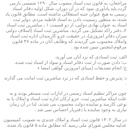
مراجعان، به قانون ثبت اسناد مصوب سال ۱۲۹۰ شمسی بازمی
گردد.باید یادآوری نمود كه در آن دوران، شكل اولیه دفاتر اسناد
رسمی به هیچ عنوان جنبه استقلالی نداشته است. مطابق قانون یاد
شده، به منظور رسمیت دادن به اسناد قاطبه مردم، دوایر ثبت
اسناد به عنوان نهادی دولتی، از دو قسمت ۱ ـ مباشرین ثبت اسناد
۲ـ دفتر راكد تشكیل می گردید. مباشرین ثبت اسناد (اسلاف دولتی
سران دفاتر امروزی)، در حقیقت جزو كارمندان اداره ثبت اسناد
واملاك محسوب می گردیدند كه وظایف آنان در ماده ۴۷ قانون
مرقوم،اینچنین تبیین شده بود .
الف: ثبت اسنادی كه نزد آنان می آورند.
ب: دادن صورت از ثبت دفاتر اسناد و سواد از اسناد ثبت شده.
ج: انجام تصدیقات (مبنای امروزین گواهی امضا ء
د: پذیرش و حفظ اسنادی كه در نزد مباشرین ثبت امانت می گذارند
.
چون مراكز تنظیم اسناد رسمی در ادارات ثبت مستقر بودند و به
علت اینكه مباشرین ثبت، جزو اركان اداره ثبت اسناد و املاك یا به
نوعی كارمند و نماینده دولت محسوب می شدند، لذا در آن زمان
نیازی به وجود نماینده یا دفتریار احساس نمی شد .
در سال ۱۳۰۲ قانون ثبت اسناد و املاك جدیدی به تصویب كمیسیون
عدلیه مجلس شورای ملی رسید كه مطابق ماده ۵ قانون یاد شده،