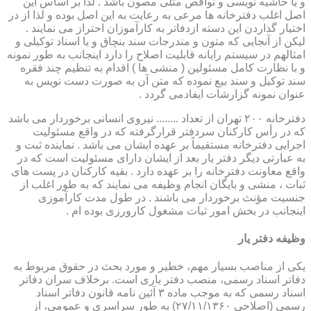
و یا حاشیه نویسی و نواقص مثلی مصون باشد . لذا بر اساس این
اصل اغلب دفترخانه ها مرعی به رعایت به این اصل بوده و لذا از در
اختیار گذاردن این دسته ازدفاتر به کارآموزان احتراز می نمایند .
لیکن از آنجایی که متون و مندرجات سند بنچاق و یا اسناد توکیلی و
امثالهم در سیستم رایانه قابلیت اصلاح را دارد اینجانب به طور نمونه
و با نظارت کامل مسئولین ( منشی ها ) اقدام به تنظیم چند فقره
سند توکیل و سند بیع نموده که متن آن به صورت دست نویس به
عنوان نمونه گزارشات ایفادمی گردد .
دفترخانه ۲۰۰ تهران از تعداد ........ نیروی انسانی برخوردار می باشد
که در رأس کارکنان سردفتر قرارگرفته که در واقع مسئولیت
اجرایی دفترخانه مستقیماً بر عهده ایشان می باشد . نماینده ثبت و
به عبارتی دیگر دفتر یار بعد از ایشان دارای مسئولیت است که در
واقع معاونت دفترخانه را بر عهده دارد . بقیه کارکنان در پست های
ثبات ، منشی و بایگان انجام وظیفه می نمایند که به طور اغلب از
جنسیت مؤنث برخوردار می باشند . در طول مدت کارآموزی
اینجانب در بخش امور ثبات مشغول کارورزی بوده ام .
وظیفه دفتر یار
یكی از مناصب بسیار مهم، خطیر و مورد بحث در حقوق مربوط به
دفاتر اسناد رسمی، منصب دفتر یاری است. برخلاف سران دفاتر
اسناد رسمی كه به موجب ماده ۳ آئین نامه قانون دفاتر اسناد
رسمی (اصلاحی ۲۷/۱۱/۱۳۶۰) به طور سراسری و عمومی، از