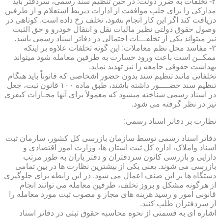
۲- تخلفات به ضرر دولت: در حین تنظیم سند رسمی، سردفتر باید
مدارکی را برای جلب موافقت از ادارات ذیربط استعلام و از طرفین
دریافت کند اگر این کار انجام نشود، تخلف رخ داده است. کوتاهی در
وصول حقوق دولتی نظیر مالیات نقل و انتقال خودرو و حق الثبت
نیز میتواند یکی از تخلفـــات احتمالی در دفاتر اسناد رسمی باشد.
۳- مفاسد مخل نظم معاملات: این گونه تخلفات علاوه بر اینکه
ممکــن است باعث ورود خسارت به طرفین معامله شود میتواند
بهداشت حقوقی جامعه را نیز تهدید نماید.
تخلفاتی مانند تنظیم سند بدون حضور اشخاصی که قانوناً باید هنگام
تنظیم سند حضــــور داشته باشند، طبق ماده ۱۰۰ قانون ثبت، جعل
در اسناد رسمی شناخته میشود که معمولاً برای آنها مجـازات کیفری
نیز در نظر گرفته می شود.
نظارت بر دفاتر اسناد رسمی:
دفاتر اسناد رسمی توسط سازمان بازرسی کل کشور، سازمان ثبت
اسناد واملاک، اداره کل ثبت استان ها، وزارت امور اقتصادی و
دارایی و بازرسی کانون سردفتران و دفتر یاران به طور مرتب
بازرسی می شوند. یعنی یکی از بیشترین نظارت ها در بین تمامی
دستگاه ها بر این صنف اعمال می شود. در این رابطه برای جلوگیری
از هرگونه مشکل و بروز تخلف، طرفین معامله می توانند انجام
قانونی امور و رسید هزینه های مجاز و مصوب ثبت مورد معامله را
از سردفتران طلب کنند.
اشاره ای به قسمتی از نحوه محاسبه حقوق ثبتی در دفاتر اسناد