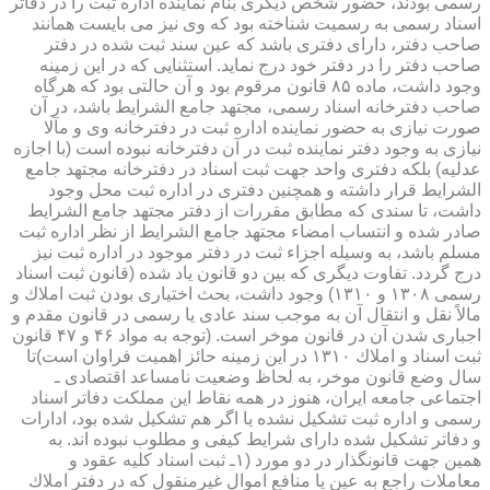
رسمی بودند، حضور شخص دیگری بنام نماینده اداره ثبت را در دفاتر
اسناد رسمی به رسمیت شناخته بود كه وی نیز می بایست همانند
صاحب دفتر، دارای دفتری باشد كه عین سند ثبت شده در دفتر
صاحب دفتر را در دفتر خود درج نماید. استثنایی كه در این زمینه
وجود داشت، ماده ۸۵ قانون مرقوم بود و آن حالتی بود كه هرگاه
صاحب دفترخانه اسناد رسمی، مجتهد جامع الشرایط باشد، در آن
صورت نیازی به حضور نماینده اداره ثبت در دفترخانه وی و مآلا
نیازی به وجود دفتر نماینده ثبت در آن دفترخانه نبوده است (با اجازه
عدلیه) بلكه دفتری واحد جهت ثبت اسناد در دفترخانه مجتهد جامع
الشرایط قرار داشته و همچنین دفتری در اداره ثبت محل وجود
داشت، تا سندی كه مطابق مقررات از دفتر مجتهد جامع الشرایط
صادر شده و انتساب امضاء مجتهد جامع الشرایط از نظر اداره ثبت
مسلم باشد، به وسیله اجزاء ثبت در دفتر موجود در اداره ثبت نیز
درج گردد. تفاوت دیگری كه بین دو قانون یاد شده (قانون ثبت اسناد
رسمی ۱۳۰۸ و ۱۳۱۰) وجود داشت، بحث اختیاری بودن ثبت املاك و
مالاً نقل و انتقال آن به موجب سند عادی یا رسمی در قانون مقدم و
اجباری شدن آن در قانون موخر است. (توجه به مواد ۴۶ و ۴۷ قانون
ثبت اسناد و املاك ۱۳۱۰ در این زمینه حائز اهمیت فراوان است)تا
سال وضع قانون موخر، به لحاظ وضعیت نامساعد اقتصادی ـ
اجتماعی جامعه ایران، هنوز در همه نقاط این مملكت دفاتر اسناد
رسمی و اداره ثبت تشكیل نشده یا اگر هم تشكیل شده بود، ادارات
و دفاتر تشكیل شده دارای شرایط كیفی و مطلوب نبوده اند. به
همین جهت قانونگذار در دو مورد (۱ـ ثبت اسناد كلیه عقود و
معاملات راجع به عین یا منافع اموال غیرمنقول كه در دفتر املاك