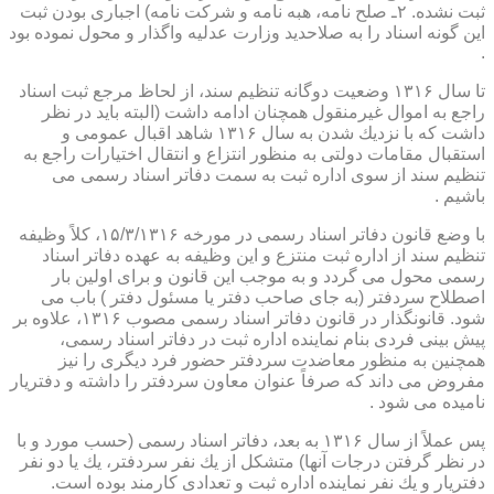
ثبت نشده. ۲ـ صلح نامه، هبه نامه و شركت نامه) اجباری بودن ثبت
این گونه اسناد را به صلاحدید وزارت عدلیه واگذار و محول نموده بود
.
تا سال ۱۳۱۶ وضعیت دوگانه تنظیم سند، از لحاظ مرجع ثبت اسناد
راجع به اموال غیرمنقول همچنان ادامه داشت (البته باید در نظر
داشت كه با نزدیك شدن به سال ۱۳۱۶ شاهد اقبال عمومی و
استقبال مقامات دولتی به منظور انتزاع و انتقال اختیارات راجع به
تنظیم سند از سوی اداره ثبت به سمت دفاتر اسناد رسمی می
باشیم .
با وضع قانون دفاتر اسناد رسمی در مورخه ۱۵/۳/۱۳۱۶، كلاً وظیفه
تنظیم سند از اداره ثبت منتزع و این وظیفه به عهده دفاتر اسناد
رسمی محول می گردد و به موجب این قانون و برای اولین بار
اصطلاح سردفتر (به جای صاحب دفتر یا مسئول دفتر ) باب می
شود. قانونگذار در قانون دفاتر اسناد رسمی مصوب ۱۳۱۶، علاوه بر
پیش بینی فردی بنام نماینده اداره ثبت در دفاتر اسناد رسمی،
همچنین به منظور معاضدت سردفتر حضور فرد دیگری را نیز
مفروض می داند كه صرفاً عنوان معاون سردفتر را داشته و دفتریار
نامیده می شود .
پس عملاً از سال ۱۳۱۶ به بعد، دفاتر اسناد رسمی (حسب مورد و با
در نظر گرفتن درجات آنها) متشكل از یك نفر سردفتر، یك یا دو نفر
دفتریار و یك نفر نماینده اداره ثبت و تعدادی كارمند بوده است.