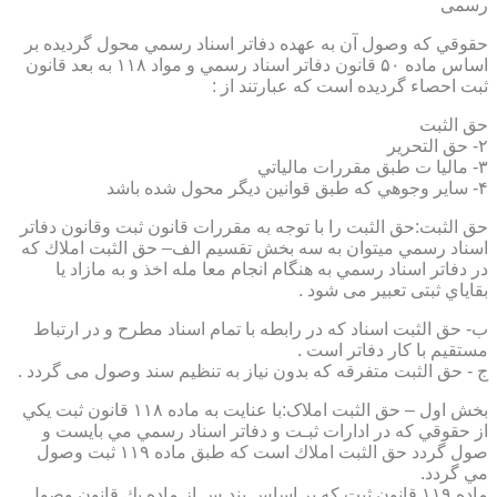
رسمی
حقوقي كه وصول آن به عهده دفاتر اسناد رسمي محول گرديده بر
اساس ماده ۵۰ قانون دفاتر اسناد رسمي و مواد ۱۱۸ به بعد قانون
ثبت احصاء گرديده است كه عبارتند از :
حق الثبت
۲- حق التحرير
۳- ماليا ت طبق مقررات مالياتي
۴- ساير وجوهي كه طبق قوانين ديگر محول شده باشد
حق الثبت:حق الثبت را با توجه به مقررات قانون ثبت وقانون دفاتر
اسناد رسمي ميتوان به سه بخش تقسيم الف– حق الثبت املاك كه
در دفاتر اسناد رسمي به هنگام انجام معا مله اخذ و به مازاد يا
بقاياي ثبتی تعبیر می شود .
ب- حق الثبت اسناد كه در رابطه با تمام اسناد مطرح و در ارتباط
مستقيم با كار دفاتر است .
ج - حق الثبت متفرقه كه بدون نياز به تنظیم سند وصول می گردد .
بخش اول – حق الثبت املاک:با عنايت به ماده ۱۱۸ قانون ثبت يكي
از حقوقي كه در ادارات ثبـت و دفاتر اسناد رسمي مي بايست و
صول گردد حق الثبت املاك است كه طبق ماده ۱۱۹ ثبت وصول
مي گردد.
ماده ۱۱۹ قانون ثبت كه بر اساس بند س از ماده يك قانون وصول