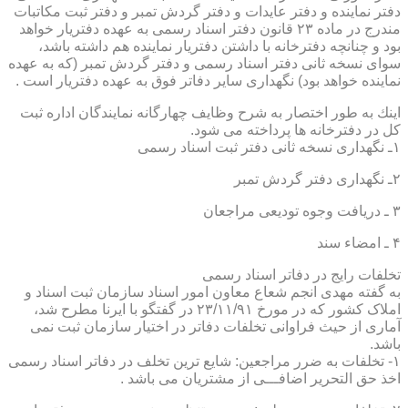
دفتر نماینده و دفتر عایدات و دفتر گردش تمبر و دفتر ثبت مكاتبات
مندرج در ماده ۲۳ قانون دفتر اسناد رسمی به عهده دفتریار خواهد
بود و چنانچه دفترخانه با داشتن دفتریار نماینده هم داشته باشد،
سوای نسخه ثانی دفتر اسناد رسمی و دفتر گردش تمبر (كه به عهده
نماینده خواهد بود) نگهداری سایر دفاتر فوق به عهده دفتریار است .
اینك به طور اختصار به شرح وظایف چهارگانه نمایندگان اداره ثبت
كل در دفترخانه ها پرداخته می شود.
۱ـ نگهداری نسخه ثانی دفتر ثبت اسناد رسمی
۲ـ نگهداری دفتر گردش تمبر
۳ ـ دریافت وجوه تودیعی مراجعان
۴ ـ امضاء سند
تخلفات رایج در دفاتر اسناد رسمی
به گفته مهدی انجم شعاع معاون امور اسناد سازمان ثبت اسناد و
املاک کشور که در مورخ ۲۳/۱۱/۹۱ در گفتگو با ایرنا مطرح شد،
آماری از حیث فراوانی تخلفات دفاتر در اختیار سازمان ثبت نمی
باشد.
۱- تخلفات به ضرر مراجعین: شایع ترین تخلف در دفاتر اسناد رسمی
اخذ حق التحریر اضافـــی از مشتریان می باشد .