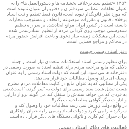
۱۳۵۴ «تنظیم سند برخلاف بخشنامه ها و دستورالعمل ها» را به
عنوان تخلفات انتظامی سردفتران و دفتریاران عنوان نموده است
که مورد نظر قانونگذار نبوده است،قانون فقط تنظیم و ثبت اسناد
برخلاف قانون و مقررات موضوعه را تخلف و مستوجب مجازات
دانسته است.در کشور ایران موانع ایجادشده بر سر راه تنظیم
سندرسمی موجب روی گردانی مردم از تنظیم اسنادرسمی شده
است. این مشکلات زمینه ساز دعوی و باعث افزایش حضور مردم
در محاکم و مراجع قضایی است.
دفتر اسناد رسمی چیست
برای تنظیم رسمی اسناد استعلامات متعددی نیاز است.از جمله
دلایلی که مانع مراجعه مردم برای تنظیم اسناد به صورت رسمی در
دفترخانه ها می شود، این است که دولت اسناد رسمی را به عنوان
وسیله ای برای وصول مطالبات خود قرار می دهد.
یکی از مطالبی که به عنوان مانع در کتابت معاملات مردم مطرح
هست تبدیل شدن سند رسمی برای دولت به “سر گردنه” است؛یعنی
به فردی که می خواهد سندش را منتقل کند می گویند برو از دارایی
و ادارات دیگر گواهی مفاصاحساب بگیر!!
در واقع دولت زورش نمی رسد مطالبات خود را وصول کند و
سرگردنه را می گیرد و دولت اسناد رسمی را به عنوان راهکاری
برای جبران کم کاری و ناتوانی دستگاه های دیگر قرار داده است.
فعالیت های دفاتر اسناد رسمی