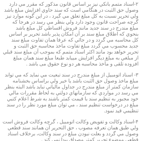
۲-اسناد متمم بانكي نيز بر اساس قانون مذكور كه مقرر مي دارد
وصول حق الثبت در هنگامي است كه سند حاوي افزايش مبلغ باشد
ولي تحرير نسبت به كل مبلغ تعلق مي گيرد ، در اين گونه موارد نيز
گرچه صراحت قانون وجود دارد ولي بنظر مي رسد در هرجا كه
مبلغ مندرج در سند جديد مانند فروش اقساطي كل مبلغ باشد
بنحوي كه اطلاق مبلغ سند بر آن امكان پذير باشد تحرير بر اساس
كل محاسبه مي گردد و در جائي كه عرفا همان تفاوت مبلغ سند
جديد محسوب مي گردد مبلغ تفاوت ماخذ محاسبه حق الثبت و
تحرير خواهد بود مانند اكثر اسناد متمم كه بموجب آن مبلغ سند قبلي
از مبلغي به مبلغ ديگر افزايش مييابد طبعا مبلغ سند همان مبلغ
افزوده تلقی و مأخذ محاسبه هر دو نوع حقوق می باشد .
۳- اسناد اتومبيل از مبلغ مندرج در سند تبعيت مي نمايد كه مي تواند
مبلغ ماخذ وصول حق الثبت باشد يا خير ولي براساس بخشنامه
سازمان كمتر از مبلغ مندرج در جداول مالياتي نبايد باشد البته بنظر
مي رسد در مواردي كه سازمانهاي دولتي به لحاظ مقررات مالي
خود مجبور به تنظيم سند با قيمت كمتر باشند به شرط اعلام كتبي
مبلغ در درخواست تنظيم سند ، مي توان مبلغ مورد نظر را در سند
تنظيمي قيد نمود.
۴-اسناد وكالت و تفويض وكالت اتومبيل ، گرچه وكالت فروش است
ولي طبق همان تعرفه مصوب ، حق التحرير آن همانند سند قطعي
وصول مي گردد و بعلت نبودن مبلغ در سند وكالت، برخلاف اسناد
قطعی موضوع تحریر کمتر مصداق پیدا نمی کند .