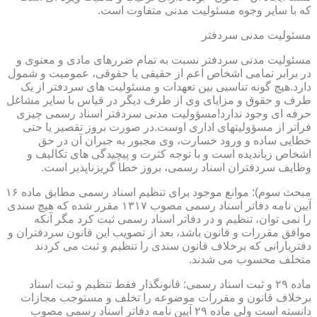
که با سایر وجوه مسئولیت مدنی متفاوت است.
مسئولیت مدنی سردفتر
مسئولیت مدنی سردفتر نسبت به تمام ضررهای مادی و معنوی و
در برابر تمامی اشخاص اعم از حقیقی یا حقوقی، عمومیت و شمول
دارد.هیچ گونه تناسبی بین تعهدات و مسئولیت های سردفتر از یک
طرف و حقوق و مزایای وی از طرف دیگر در قیاس با سایر مشاغل
حرفه ای وجود ندارد!مسؤولیت مدنی سردفتر اسناد رسمی چیزی
فراتر از مسؤولیتهای اداری اوست.در صورت بروز تقصیر یا حتی
خطایی ساده و ورود خسارت، وی مجبور به جبران آن در حق
اشخاص زیاندیده است و با توجه کثرت و پیچیدگی های تکالیف و
وظایف سردفتران اسناد رسمی، بروز خطا گریزناپذیر است.
مبحث سوم): موانع موجود برای تنظیم اسناد رسمی مطابق ماده ۱۶
آیین نامه دفاتر اسناد رسمی مصوب ۱۳۱۷ مقرر شده که هیچ سندی
را نمی توان، تنظیم و در دفاتر اسناد رسمی ثبت کرد مگر آنکه
موافق مقررات و قانون باشد، بعد از تصویب این قانون سردفتران و
دفتریارانی که برخلاف قانون سندی را تنظیم و ثبت می کردند
متخلف محسوب می شدند.
ماده ۲۹ و ثبت اسناد رسمی: قانونگذار فقط تنظیم و ثبت اسناد
برخلاف قانون و مقررات موضوعه را تخلف و مستوجب مجازات
دانسته است ولی ماده ۲۹ آیین نامه دفاتر اسناد رسمی مصوب