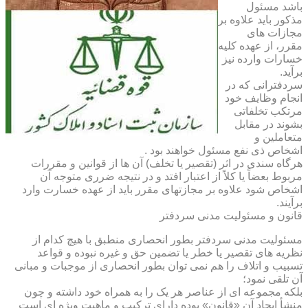
باشد مسئول
مذکور باید علاوه بر
مجازات های
مقرر، از عهده کلیه
خسارات وارده نیز
برآید.
سردفترانی که در
انجام وظایف خود
مرتکب تخلفاتی
بشوند در مقابل
متعاملین و
اشخاص ذی نفع مسئول خواهند بود .
هرگاه سندی در اثر (تقصیر یا تخلف) آن ها از قوانین و مقررات
مربوط بعضاً یا کلاً از اعتبار افتد و در نتیجه ضرری متوجه آن
اشخاص شود علاوه بر مجازتهای مقرر باید از عهده خسارت وارد
برآیند.
قانون و مسئولیت مدنی سردفتر
مسئولیت مدنی سردفتر بطور انحصاری منطبق با هیچ کدام از
نظریه های تقصیر یا خطر یا تضمین حق و غیره نبوده و قواعد
تسبیب و اتلاف را هم نمی توان بطور انحصاری از موجبات و مبانی
آن تلقی نمود؛
بلکه مجموعه ای از عناصر هر یک را به همراه خود داشته و چون
منشأ ایجاد آن «قانون» بوده دارای ترکیب و ماهیت ویژه ای است