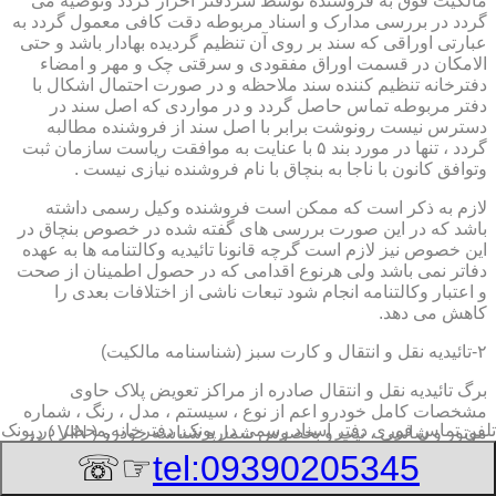
مالکیت فوق به فروشنده توسط سردفتر احراز گردد وتوصیه می
گردد در بررسی مدارک و اسناد مربوطه دقت کافی معمول گردد به
عبارتی اوراقی که سند بر روی آن تنظیم گردیده بهادار باشد و حتی
الامکان در قسمت اوراق مفقودی و سرقتی چک و مهر و امضاء
دفترخانه تنظیم کننده سند ملاحظه و در صورت احتمال اشکال با
دفتر مربوطه تماس حاصل گردد و در مواردی که اصل سند در
دسترس نیست رونوشت برابر با اصل سند از فروشنده مطالبه
گردد ، تنها در مورد بند ۵ با عنایت به موافقت ریاست سازمان ثبت
وتوافق کانون با ناجا به بنچاق با نام فروشنده نیازی نیست .
لازم به ذکر است که ممکن است فروشنده وکیل رسمی داشته
باشد که در این صورت بررسی های گفته شده در خصوص بنچاق در
این خصوص نیز لازم است گرچه قانونا تائیدیه وکالتنامه ها به عهده
دفاتر نمی باشد ولی هرنوع اقدامی که در حصول اطمینان از صحت
و اعتبار وکالتنامه انجام شود تبعات ناشی از اختلافات بعدی را
کاهش می دهد.
۲-تائیدیه نقل و انتقال و کارت سبز (شناسنامه مالکیت)
برگ تائیدیه نقل و انتقال صادره از مراکز تعویض پلاک حاوی
مشخصات کامل خودرو اعم از نوع ، سیستم ، مدل ، رنگ ، شماره
تلفن تماس فوری
دفتر اسناد رسمی در پونک, دفترخانه,محضر در پونک
موتور و شاسی ، تیپ و بخصوس شماره شناسه خودرو ( VIN ) در
صدر صفحه و مشخصات فروشنده و خریدار اعم از مشخصات
☞☏
tel:09390205345
سجلی و شماره ملی و کدپستی و آدرس و شماره انتظامی
اختصاصی آنها با قسمت توضیحات برای هریک در قسمت انتهائی و