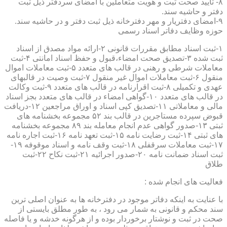
۸- تایید صحت ثبت و هویت متعاملین با امضای سردفتر ذیل ثبت
دفتر و حاشیه سند.
۹-امضای دفتریار و مهر دفترخانه ذیل ثبت دفتر و در حاشیه سند.
حوزه وظایف دفاتر اسناد رسمی
۱-ثبت اسناد مطابق مقررات قانونی ۲-ارائه مواد مصدق از اسناد
ثبت شده ۳-تصدیق صحت امضاء،قبول و حفظ اسناد امانتی ۴-ثبت
معاملات شرطی و رهنی در قالب های متعدد ۵-ثبت معاملات اموال
منقول ۶-ثبت معاملات اموال غیر منقول ۷-ثبت وصیت در قالبهای
عهدی و تکمیلی ۸-ثبت اقرارنامه در قالب های متعدد ۹-ثبت وکالت
در قالب های متعدد ۱۰-گواهی امضاء در قالب های متعدد بجز اسناد
مالی و معاملاتی ۱۱-تصدیق کپی اسناد و اوراق مراجعین ۱۲-دریافت
قبوض سپرده مستاجرین در قالب بند ۵۲ مجموعه بخشنامه های
ثبتی ۱۳-صدور گواهی عدم انجام معامله بند ۸۹ مجموعه بخشنامه
های ثبتی ۱۴-ثبت رضایت نامه ۱۵-ثبت تعهد نامه ۱۶-ثبت اجاره نامه
۱۷-ثبت معاملات سرقفلی ۱۸-ثبت وقف نامه و اسناد موقوفه ۱۹-
ثبت اسناد ضمانت نامه ۲۰-صدور اجرائیه ۲۱-ثبت نکاح ۲۲-ثبت
طلاق
فعالیت های انجام شده :
با عنایت به اینکه دفاتر موجود در دفترخانه ها به عنوان اصلی ترین
سند محکم و قانونی به شمار می رود ، به طور مطلق بایستی از
صحت در ثبت و نوشتار برخوردار بوده و از هرگونه خدشه و یا فاصله