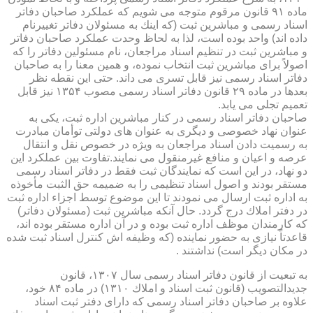
ماده ۹۱ قانون مرقوم متوجه می شویم كه عملكرد صاحبان دفاتر
اسناد رسمی و مباشرین ثبت (كه اینك به مسئولان دفاتر تغییرنام
داده اند) واحد بوده است، لذا به لحاظ وحدت عملكرد صاحبان دفاتر
و مباشرین ثبت در تنظیم اسناد مراجعان، نام مسئولین دفاتر را كه
اصولاً برای مباشرین ثبت انتخاب نموده، و همین معنا را به صاحبان
دفاتر اسناد رسمی نیز قابل تسری می داند. حتی این نقطه نظر
بعدها در ماده ۲۹ قانون دفاتر اسناد رسمی مصوب ۱۳۵۴ نیز قابل
تعمیم تجلی می یابد.
صاحبان دفاتر اسناد رسمی در كنار مباشرین اداره ثبت، یكی به
عنوان نهاد خصوصی و دیگری به عنوان های دولتی توأمان مبادرت
به رسمیت دادن اسناد مراجعان به ویژه در خصوص نقل و انتقال
عرصه و اعیان و منافع غیرمنقول می نمایند.تفاوت بین عملكرد این
دو نهاد، در این است كه نمایندگان ثبت فقط در دفاتر اسناد رسمی
مستقر بودند و اصول اسناد تنظیمی را به ضمیمه حق الثبت مأخوذه
به اداره ثبت ارسال می نمودند تا این موضوع توسط اجزاء اداره ثبت
در دفتر املاك درج گردد. حال آنكه مباشرین ثبت (مسئولان دفاتر)
كه كارمندان موظف اداره ثبت بوده و در آن اداره مستقر بوده اند،
قاعدتاً نیازی به حضور نماینده (كه وظیفه اش كنترل اسناد ثبت شده
در مكان دیگر است) نداشتند .
به تبعیت از قانون دفاتر اسناد رسمی سال ۱۳۰۷، قانون
جدیدالتصویب (قانون ثبت اسناد و املاك ۱۳۱۰) در ماده ۸۴ خود،
علاوه بر صاحبان دفاتر اسناد رسمی كه دارای دفتر ثبت اسناد