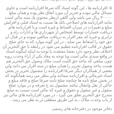
۵- اقرارنامه ها ، اين گونه اسناد گاه صرفا اقرارنامه است و حاوي
مسائل مالي نبوده و تحرير آن مورد اتفاق نظر بوده و همان مبلغ
۳۰۰۰۰ ريال مي باشد ولي گاهي ازنظر محتوي يك سند مالي است
مانند اقرارنامه هاي اصلاحي بانك ها نسبت به اسناد قبلي و افزايش
مبلغ و تغييرات در ميزان اقساط و غيره است و يا اقرارنامه هاي
دريافت خسارات توسط اشخاص از شهرداري ها و ادارات راه و
ترابري و غيره كه مقر اقرار به دريافت مبالغي نموده و در قبال آن
حق خود را اسقاط مي نمايد ، در اين گونه موارد كه به جاي صلح
حقوق در قالب اقرارنامه تنظيم مي شود در رابطه با حق التحرير آن
اختلاف نظر وجود دارد بعضا معتقدند با توجه به اينكه اينگونه اسناد
در واقع سندي مالي است وبا توجه به مفاد يكي از آراء وحدت رويه
چون مبلغي كه ماخذ حق الثبت است ملاك وصول حق التحرير هم
هست ماخذ وصول تحرير را همان مبلغ در سند اقرار مي دانند ولي
بعضي از همكاران ديگر صرفا اقرارنامه را مشمول تحرير در بخش
اسناد غيرمالي و اقرارنامه ميدانند ولي بنظر مي رسد همانگونه كه
در بخش صلح نامه ها چنانچه صلح نامه صرفا صلح و فاقد مبلغ و
حاكي از نقل وانتقال نباشد مشمول بند ج تعرفه و در موارد صلح
منقول و غير منقول و حقوق و غيره كه مالي است نسبت به مبلغ
مندرج حق التحرير تعلق مي گيرد ، در مورد اقرارنامه هاي مالي نيز
از باب وحدت ملاک ، به این طریق منطقی تر به نظر می رسد .
دفاتر موجود در دفترخانه های رسمی