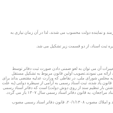
رمند و نماینده دولت محسوب می شدند، لذا در آن زمان نیازی به
پدیدار ساخت كه از عمده ترین تغییرات آن می توان به لغو ضمنی دادن صورت ثبت دفاتر توسط
ارائه می نمودند.تصویب اولین قانون مربوط به تشكیل مستقل
۱۳۰۷ باز می گردد. مطابق ماده ۱ قانون تشكیل دفاتر اسناد رسمی مصوب ۱۳/۱۱/۱۳۰۷ كمیسیون عدلیه مجلس شورای ملی، در نقاطی كه وزارت عدلیه مقتضی بداند برای
قانون یاد شده، ثبت اسناد رسمی به آرامی از سیطره دولتی (به علت
اشتن بار تنظیم سند از روی دوش دولت) است كه دفاتر اسناد رسمی
شكل می گیرد، علی رغم اینكه صلاحیت دفاتر در آن زمان محلی بوده است. به عبارت دیگر اولین اقدام مربوط به خصوصی سازی تنظیم اسناد مراجعان، به قانون دفاتر اسناد رسمی سال ۱۳۰۷ باز می گردد.
در آن زمان، هر دفتر اسناد رسمی مركب از یك نفر صاحب دفتر و لااقل یك نفر نماینده اداره ثبت اسناد بوده است. با تصویب قانون ثبت اسناد و املاك مصوب ۲۰/۱/۱۳۰۸، قانون دفاتر اسناد رسمی مصوب