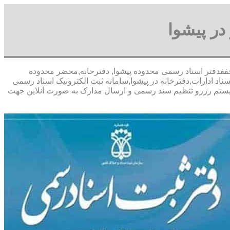
در پیشوا
اسی- با تخففدفتر اسناد رسمی محدوده پیشوا, دفترخانه,محضر محدوده
اد ادارات,دفترخانه در پیشوا,سامانه ثبت الکترونیک اسناد رسمی
, سیستم رزرو تنظیم سند رسمی و ارسال مدارک به صورت آنلاین جهت