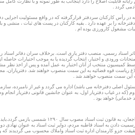
رایانه قابلیت اصلاح را دارد اینجانب به طور نمونه و با نظارت کامل مس
دمی گردد .
ار می باشد که در رأس کارکنان سردفتر قرارگرفته که در واقع مسئولیت اجرایی
فترخانه را بر عهده دارد . بقیه کارکنان در پست های ثبات ، منشی و 
بات مشغول کارورزی بوده ام .
توسط كمیسیون منتخب از آنان اختبار به عمل آمده و پس از اخذ نظر م
به این سمت منصوب خواهند شد .
 (كه مسئول اصلی دفترخانه می باشد) اداره می گردد و غیر از نامبرده، س
وم (كه در غیاب دفتریار اول، به عنوان جانشین قانونی دفتریار انجام 
 خدماتی) خواهد بود .
نطفه اولیه و ابتدایی شكل گیری مركزیتی جهت ثبت رسم
ن اداره ثبت اسناد واملاك محسوب می گردیدند كه وظایف آنان در ماده ۴۷ قانون مرقوم،ا