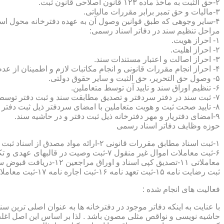
۲-حق الثبت به ماخذ ماده ۱۲۳ قانون اصلاحی قانون ثبت.
۳-مالیات و حق تمبر برابر مقررات مالیاتی.
۴-سایر وجوهی که طبق قوانین وصول آن به عهده دفترخانه محول است.
مراحل تنظیم سند در دفاتر اسناد رسمی:
۱- احراز هویت.
۲- احراز اهلیت.
۳- احراز اصالت و اعتبار مستندات سند.
۴- احراز انجام مقررات قانونی و انجام مکاتبات لازم و اطمینان از عدم منع قانونی تنظیم سند.
۵- وصول حق التحریر، حق الثبت و سایر حقوق دولتی.
۶- تنظیم اوراق سند و تایید آن توسط متعاملین.
۷- ثبت سند در دفتر سردفتر و تصدیق مطابقت سند و ثبت دفتر توسط متعاملین.
۸- تایید صحت ثبت و هویت متعاملین با امضای سردفتر ذیل ثبت دفتر و حاشیه سند.
۹-امضای دفتریار و مهر دفترخانه ذیل ثبت دفتر و در حاشیه سند.
حوزه وظایف دفاتر اسناد رسمی
ثبت رضایت نامه ۱۵-ثبت تعهد نامه ۱۶-ثبت اجاره نامه ۱۷-ثبت معاملات سرقفلی ۱۸-ثبت وقف نامه و اسناد موقوفه ۱۹-ثبت اسناد ضمانت نامه ۲۰-صدور اجرائیه ۲۱-ثبت نکاح ۲۲-ثبت طلاق
فعالیت های انجام شده :
با عنایت به اینکه دفاتر موجود در دفترخانه ها به عنوان اصلی ترین 
حاشیه نویسی و نواقص مثلی مصون باشد . لذا بر اساس این اصل اغلب دفت