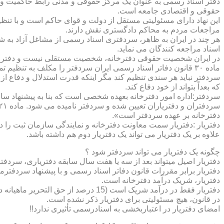
دفتر اسناد رسمی به عنوان یک مرکز حقوقی و مدنی رابط حاکمیت و ش
حقوقی و اقتصادی جامعه است.
این نهاد دارای مسئولیتی مستقل از دولت و قوای حاکم است و با تنظ
مراجعات مردم به محاکم دادگستری نقش دارند.
هر چند در ایران به ظاهر، سردفتری اسناد رسمی از مشاغل آزاد به شم
اسناد مراجعه کنندگان می نماید.
در ایران شخصیت حقوقی دفترخانه، شخصیت مستقلی نیست و دفترخان
ماده ۳۰ قانون دفاتر اسناد رسمی ایران سردفتر را مکلف به تنظ
سردفتر نباید هر سندی تنظیم کند مگر اینکه قدرت استدلال و دفاع از 
که بعداً بتواند از خود دفاع کند.
سردفتر:اداره امور دفترخانه بعهده شخصی است که بنا به پیشنهاد سا
دفترخانه بر عهده سردفتر است».
علاوه بر یک دفتریار می تواند یک دفتریار دوم هم داشته باشد.
چگونه یک دفتریار می تواند سردفتر شود ؟
دفتریار اصیل میتواند بعد از سه یا هفت سال سابقه دفتریاری، سردفتر
دفتریار برابر مقررات قانون دفاتر اسناد رسمی و با پیشنهاد سردفتر
دفتریار، شریک درآمد دفترخانه است.
دفتریار فقط در درآمد شریک است (15 درصد از حق التحریر ماهیانه دفترخانه )و در کار و مسئولیت و هزینه ها وضررها هیچ شراکتی ندارد.
در قانون، هیچ مسئولیتی برای دفتریار ذکر نشده است.
امضای دفتریار در اعتباربخشی به اسنادرسمی تأثیری ندارد!!