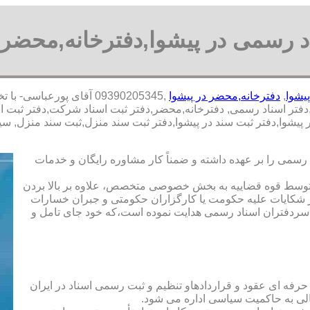
د رسمی در پیشوا,دفترخانه,محضر 
یشوا
,
دفترخانه,محضر در پیشوا
,09390205345 آقای پورعب
فتر اسناد رسمی, دفترخانه,محضر,دفتر ثبت اسناد شرکت,دفتر ثبت اسن
 در پیشوا,دفتر ثبت سند در پیشوا,دفتر ثبت سند منزل,ثبت سند منزل
رسمی را بر عهده داشته و ضمناً کار مشاوره رایگان و خدمات
ت توسط قوه قضاییه به بخش خصوصی متخصص، علاوه بر بالا بردن
 شکایات علیه حکومت یا کارگزاران حکومتی و جبران خسارات
ی سردفتران اسناد رسمی هدایت نموده است،که خود جای تامل و
 حرفه ای عقود و قراردادهاو تنظیم و ثبت رسمی اسناد در ایران
الی به حاکمیت سیاسی اداره می شود.