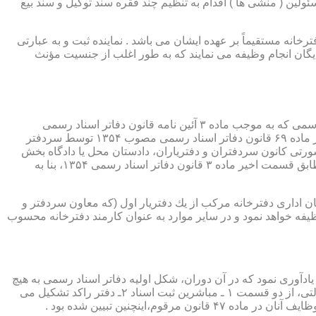
ئولین ( منشی ها ) اقدام به تنظیم چند فقره سند توکیل و سند بیع
 دفترخانه مستقیماً بر عهده ایشان می باشد . نماینده ثبت و به عبارتی
بایگان انجام وظیفه می نمایند که به طور اغلب از جنسیت مؤنث
یكی از مناصب بسیار مهم، خطیر و مورد بحث در حقوق مربوط به دفاتر اسناد رسمی، منصب دفتر یاری است. برخلاف سران دفاتر اسناد رسمی كه به موجب ماده ۳ آئین نامه قانون دفاتر اسناد رسمی
(اصلاحی ۲۷/۱۱/۱۳۶۰) به طور سراسری و عمومی، از طریق آگهی، امتحانات ورودی و اختبار، انتخاب گردیده یا به موجب اختیارات حاصله از ماده ۶۹ قانون دفاتر اسناد رسمی مصوب ۱۳۵۴ توسط سردفتر
شورتی كانون سردفتران و دفتریاران، دادستان محل یا دادگاه بخش
(حسب مورد) توسط سازمان ثبت اسناد و املاك كشور پیشنهاد و با ابلاغ ریاست قوه قضائیه به این سمت منصوب خواهند شد. دفتریاران، مطابق قسمت اخیر ماده ۳ قانون دفاتر اسناد رسمی ۱۳۵۴، بنا به
ازمان اداری دفترخانه مركب از یك دفتریار اول (كه معاون سردفتر و
وظیفه خواهد نمود و در سایر موارد به عنوان كارمند دفترخانه محسوب
ی اسناد مراجعان، به قانون ثبت اسناد مصوب سال ۱۲۹۰ شمسی بازمی گردد.باید یادآوری نمود كه در آن دوران، شكل اولیه دفاتر اسناد رسمی به هیچ
عنوان جنبه استقلالی نداشته است. مطابق قانون یاد شده، به منظور رسمیت دادن به اسناد قاطبه مردم، دوایر ثبت اسناد به عنوان نهادی دولتی، از دو قسمت ۱ ـ مباشرین ثبت اسناد ۲ـ دفتر راكد تشكیل می
ینچنین تبیین شده بود .