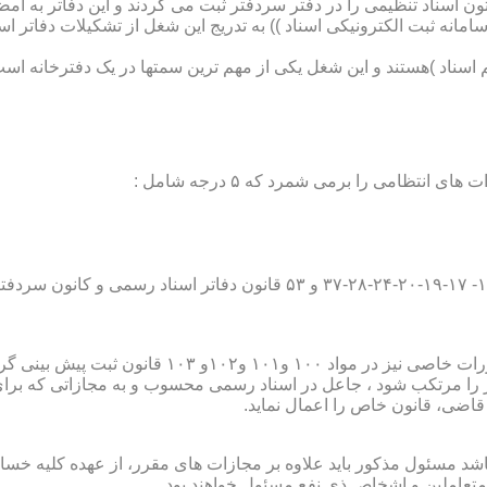
تون اسناد تنظیمی را در دفتر سردفتر ثبت می کردند و این دفاتر به ام
از آن با راه اندازی ((سامانه ثبت الکترونیکی اسناد )) به تدریج این شغل از تشک
اسناد )هستند و این شغل یکی از مهم ترین سمتها در یک دفترخانه است
۱۰ قانون ثبت پیش بینی گردیده است؛
ور را مرتکب شود ، جاعل در اسناد رسمی محسوب و به مجازاتی که بر
 قاضی، قانون خاص را اعمال نماید.
شد مسئول مذکور باید علاوه بر مجازات های مقرر، از عهده کلیه خسارا
متعاملین و اشخاص ذی نفع مسئول خواهند بود .