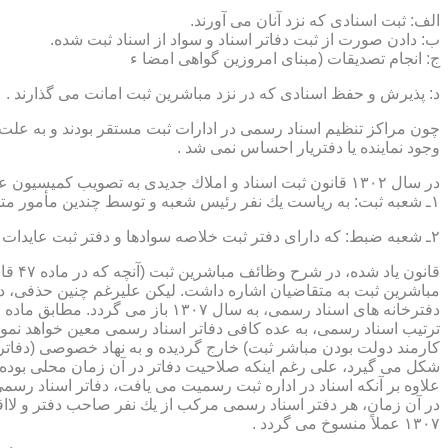
الف: ثبت اسنادی كه نزد آنان می آورند.
ب: دادن صورت از ثبت دفاتر اسناد و سواد از اسناد ثبت شده.
ج: انجام تصدیقات (مبنای امروزین گواهی امضا ء
د: پذیرش و حفظ اسنادی كه در نزد مباشرین ثبت امانت می گذارند .
چون مراكز تنظیم اسناد رسمی در ادارات ثبت مستقر بودند و به علت ای
وجود نماینده یا دفتریار احساس نمی شد .
در سال ۱۳۰۲ قانون ثبت اسناد و املاك جدیدی به تصویب كمیسیون عدلیه مجلس شورای ملی رسید كه مطابق ماده ۵ قانون یاد شده، هر دایره ثبت اسناد، از دو قسمت زیر تشكیل می شد.
۱ـ شعبه ثبت: به ریاست یك نفر رئیس شعبه و توسط چندین مأمور متخصص (بنام مباشرین ثبت) اداره می شد
۲ـ شعبه ضبط: كه دارای دفتر ثبت خلاصه سوادها و دفتر ثبت عایدات بود و توسط سایر كارمندان (اجزاء) اداره ثبت تصدی می شد .
قانو
مباشرین ثبت به متقاضیان اشاره داشت. لیكن علیرغم چنین حذفی، در
ترتیب اسناد رسمی، به عده كافی دفاتر اسناد رسمی معین خواهد نمود
كارمند دولت بودن مباشر ثبت) خارج گردیده و به نهاد خصوصی (دفات
علاوه بر آنكه اسناد در اداره ثبت رسمیت می یافت، دفاتر اسناد رسم
۱۳۰۷ عملاً منسوخ می گردد .