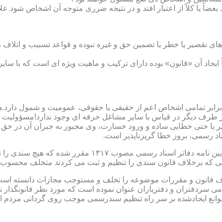
بعضاً یا کلاً از اعتبار افتد و در نتیجه ضرری متوجه آن اشخاص شود عل
ی تقصیر یا خطر یا تضمین حق و غیره نبوده و قواعد تسبیب و اتلاف ر
 ایجاد آن «قانون» بوده دارای ترکیب و ماهیت ویژه ای است که با سا
ابر تمامی اشخاص اعم از حقیقی یا حقوقی، عمومیت و شمول دارد.هی
 طرف دیگر در قیاس با سایر مشاغل حرفه ای وجود ندارد!مسؤولیت م
 یا حتی خطایی ساده و ورود خسارت، وی مجبور به جبران آن در حق 
د رسمی، بروز خطا گریزناپذیر است.
مبحث سوم): موانع موجود برای تنظیم اسناد رسمی مطابق ماده
رانی که برخلاف قانون سندی را تنظیم و ثبت می کردند متخلف محسوب
امی سردفتران و دفتریاران عنوان نموده است که مورد نظر قانونگذار 
انع ایجادشده بر سر راه تنظیم سندرسمی موجب روی گردانی مردم ا