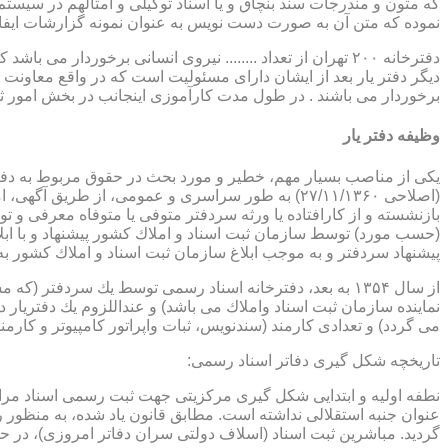
که متون و مندرجات سند بنچاق و یا اسناد توکیلی و امثالهم در سیستم 
نموده که متن آن به صورت دست نویس به عنوان نمونه گزارشات ایفا
دفترخانه ۲۰۰ تهران از تعداد ........ نیروی انسانی برخورد
دیگر دفتر یار بعد از ایشان دارای مسئولیت است که در واقع معاونت د
برخوردار می باشند . در طول مدت کارآموزی اینجانب در بخش امور ث
وظیفه دفتر یار
بازنشسته و از كارافتاده یا ورثه سردفتر متوفی یا متوفاه معرفی و 
پیشنهاد سردفتر و به موجب ابلاغ سازمان ثبت اسناد و املاك كشور 
از سال ۱۳۵۴ به بعد، دفترخانه اسناد رسمی توسط یك سردفتر
نماینده سازمان ثبت اسناد واملاك می باشد) و عنداللزوم یك دفتریار د
می گردد) و تعدادی كارمند (سندنویس، ثبات واپراتور كامپیوتر و كارمند
تاریخچه شكل گیری دفاتر اسناد رسمی:
گردید. مباشرین ثبت اسناد (اسلاف دولتی سران دفاتر امروزی)، در حقیقت جزو كارمندا