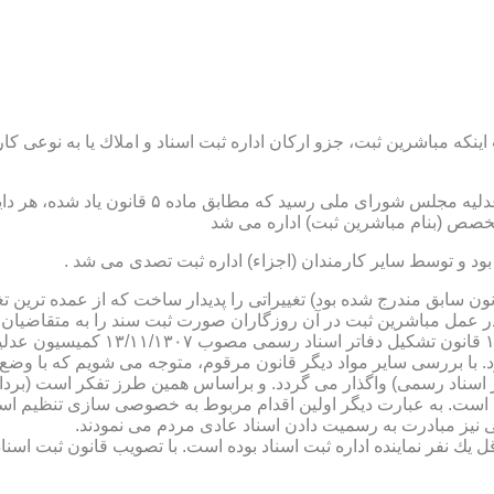
نكه مباشرین ثبت، جزو اركان اداره ثبت اسناد و املاك یا به نوعی كا
ن یاد شده، در شرح وظائف مباشرین ثبت (آنچه كه در ماده ۴۷ قانون سابق مندرج شده بود) تغییراتی را 
 عمل مباشرین ثبت در آن روزگاران صورت ثبت سند را به متقاضیان، 
دفترخانه های اسناد رسمی، به سال 
. با بررسی سایر مواد دیگر قانون مرقوم، متوجه می شویم كه با وضع 
ر اسناد رسمی) واگذار می گردد. و براساس همین طرز تفكر است (برد
ی نیز مبادرت به رسمیت دادن اسناد عادی مردم می نمودند.