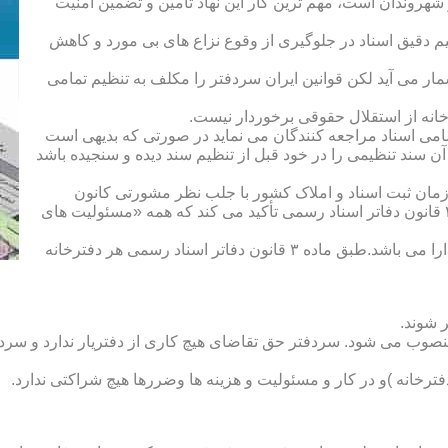
هروندان است، مهم ترین کار این نهاد تأمین و تضمین امنیت
یم دقیق اسناد در جلوگیری از وقوع نزاع های بی مورد و کاهش
ار می آید لکن قوانین ایران سردفتر را مکلف به تنظیم تمامی
ه از استقلال حقوقی برخوردار نیست.
یم تمامی اسناد مراجعه کنندگان می نماید در صورتی که بدیهی است
آن سند تنظیمی را در خود قبل از تنظیم سند دیده و سنجیده باشد
زمان ثبت اسناد و املاک کشور با جلب نظر مشورتی کانون
سردفتران و دفتریاران تعیین شده و سردفتر نامیده می شود. ماده ۲۱ قانون دفاتر اسناد رسمی تأکید می کند که همه «مسئولیت های
دفتریار :دفتریار سمت معاونت دفترخانه و نمایندگی سازمان ثبت را دارا می باشد.طبق ماده ۳ قانون دفاتر اسناد رسمی هر دفترخانه
 شوند.
منصوب می شود. سردفتر حق تقاضای هیچ کاری از دفتریار ندارد و سردف