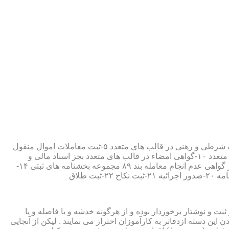
۱-ثبت اسناد مطابق مقررات قانونی ۲-ارائه مواد مصدق از اسناد ثبت شده ۳-تصدیق صحت امضاء،قبول و حفظ اسناد امانتی ۴-ثبت معاملات شرطی و رهنی در قالب های متعدد ۵-ثبت معاملات اموال منقول
۶-ثبت معاملات اموال غیر منقول ۷-ثبت وصیت در قالبهای عهدی و تکمیلی ۸-ثبت اقرارنامه در قالب های متعدد ۹-ثبت وکالت در قالب های متعدد ۱۰-گواهی امضاء در قالب های متعدد بجز اسناد مالی و
معاملاتی ۱۱-تصدیق کپی اسناد و اوراق مراجعین ۱۲-دریافت قبوض سپرده مستاجرین در قالب بند ۵۲ مجموعه بخشنامه های ثبتی ۱۳-صدور گواهی عدم انجام معامله بند ۸۹ مجموعه بخشنامه های ثبتی ۱۴-
ت و نوشتار برخوردار بوده و از هرگونه خدشه و یا فاصله و یا
ین دسته ازدفاتر به کارآموزان احتراز می نمایند . لیکن از آنجایی