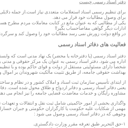
دفتر اسناد رسمی چیست
برای تنظیم رسمی اسناد استعلامات متعددی نیاز است.از جمله دلایل
برای وصول مطالبات خود قرار می دهد.
یکی از مطالبی که به عنوان مانع در کتابت معاملات مردم مطرح هست
ادارات دیگر گواهی مفاصاحساب بگیر!!
در واقع دولت زورش نمی رسد مطالبات خود را وصول کند و سرگردنه ر
فعالیت های دفاتر اسناد رسمی
دفتر اسناد رسمی (یا دفترخانه یا محضر) یک نهاد مدنی است که وابس
اداره می شود. دفتر اسناد رسمی به عنوان یک مرکز حقوقی و مدنی ر
شخصاً دارای مسئولیتی مستقل از دولت و قوای حاکم بوده و با تنظی
بهداشت حقوقی جامعه، از طریق تثبیت مالکیت شهروندان بر اموال و 
از ابتدای تأسیس سازمان ثبت اسناد و املاک کشور و در نظام و ساخت
یعنی دفاتر اسناد رسمی و دفاتر ازدواج و طلاق محول شده است. دفا
مشاوره رایگان و خدمات معاضدت قضایی جامعه را نیز انجام می دهن
واگذاری بخشی از امور حاکمیتی شامل ثبت نقل و انتقالات و تعهدا
مهمی از شکایات علیه حکومت یا کارگزاران حکومتی و جبران خسارات
وجوهی که در دفاتر اسناد رسمی وصول می شود :
۱-حق التحریر طبق تعرفه مقرر وزارت دادگستری.