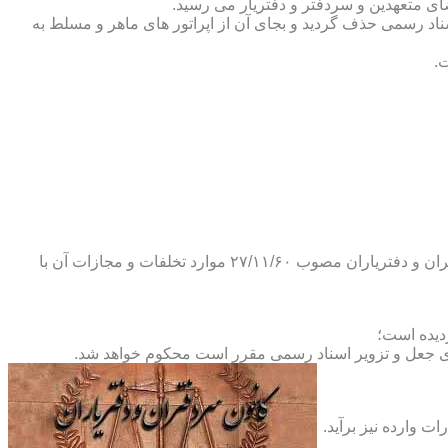
ضای متعهدین و سردفتر و دفتریار می رسید.
یلات دفاتر اسناد رسمی حذف گردید و بجای آن از اپراتور های ماهر و مسلط به
.
و طبق ماده ۲۹ آئین نامه های بند ۴ ماده ۶ و تبصره ۲ ماده ۶ و مواد ۱۴- ۱۷-۱۹-۲۰-۲۴-۲۸-۳۷ و ۵۳ قانون دفاتر اسناد رسمی و کانون سردفتران و دفتریاران مصوب ۲۷/۱۱/۶۰ موارد تخلفات و مجازات آن با
ای جعل و تزویر اسناد رسمی مقرر است محکوم خواهد شد.
ت وارده نیز برآید.