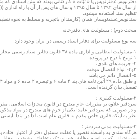
دفترنویس:دفترنویس یا « ثبّات » کارکنانی بودند که متن اسنادی که م
از سال های ۱۳۹۲ تا سال ۱۳۹۵ و سال های پس 
تنظیم سند استفاده میشود.
سندنویس:سندنویسان همان (کارمندان باتجربه و مسلط به نحوه تنظیم 
مبحث دوم) : مسئولیت های دفترخانه
سه نوع مسئولیت برای دفاتر اسناد رسمی در ایران وجود دارد:
۱-مسئولیت انتظامی و اداری ماده ۳۸ قانون دفاتر اسناد رسمی مجازات های انتظامی را برمی شمرد که ۵ درجه شامل :
۱-توبیخ با درج در پرونده،
۲- جریمه های نقدی،
۳و۴- انواع انفصال موقت
۵- انفصال دائم می باشد
تفصیل بیان گردیده است.
۲-مسئولیت کیفری :
سردفتر علاوه بر مقررات عام مندرج در قانون مجازات اسلامی، مقررات خاصی نیز در مواد ۱۰۰ و۱۰۱ و۱۰۲و ۳
و در صورتی که سردفتر عامداً یکی از جرم های مندرج در مواد مذک
نظر به اینکه قانون خاص مقدم به قانون عام است لذا در ابتدا بایستی
۳-مسئولیت مدنی سردفتر :
هرگاه سندی به واسطه تقصیر یا غفلت مسئول دفتر از اعتبار افتاده با
سردفترانی که در انجام وظایف خود مرتکب تخلفاتی بشوند در مقابل 