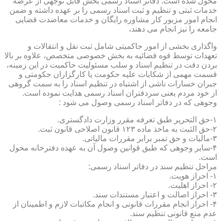
محول شده است. دفاتر اسناد رسمی بخش قابل توجهی از عرضه
خدمات ثبتی و تنظیم و ثبت اسناد رسمی را بر عهده داشته و ضمن
انجام امور مزبور کار مشاوره رایگان و خدمات معاضدت قضایی
جامعه را نیز انجام می دهند،
واگذاری بخشی از امور حاکمیتی شامل ثبت نقل و انتقالات و
تعهدات توسط قوه قضائیه به بخش خصوصی متخصص، علاوه بر بالا
بردن دقت در تنظیم اسناد و سلب مسئولیت حاکمیت در این زمینه،
قسمت مهمی از شکایات علیه حکومت یا کارگزاران حکومتی و
جبران خسارات ناشی از اشتباه در تنظیم اسناد را به سمت گروهی
از خود مردم یعنی سردفتران اسناد رسمی هدایت نموده است.
وجوهی که در دفاتر اسناد رسمی وصول می شود :
۱-حق التحریر طبق تعرفه مقرر وزارت دادگستری.
۲-حق الثبت به ماخذ ماده ۱۲۳ قانون اصلاحی قانون ثبت.
۳-مالیات و حق تمبر برابر مقررات مالیاتی.
۴-سایر وجوهی که طبق قوانین وصول آن به عهده دفترخانه محول
است.
مراحل تنظیم سند در دفاتر اسناد رسمی:
۱- احراز هویت.
۲- احراز اهلیت.
۳- احراز اصالت و اعتبار مستندات سند.
۴- احراز انجام مقررات قانونی و انجام مکاتبات لازم و اطمینان از
عدم منع قانونی تنظیم سند.