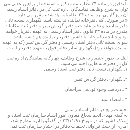
با تدقیق در ماده ۲۴ نظامنامه مذكور و استفاده از براهین عقلی می
توان به شرح وظایف نمایندگان اداره ثبت كل در دفاتر اسناد رسمی
آن روزگار پی برد. ماده ۲۴ نظامنامه یاد شده مقرر می دارد:
« در صورتی كه دفترخانه نماینده نداشته باشد، نگهداری نسخه ثانی
دفتر نماینده و دفتر عایدات و دفتر گردش تمبر و دفتر ثبت مكاتبات
مندرج در ماده ۲۳ قانون دفتر اسناد رسمی به عهده دفتریار خواهد
بود و چنانچه دفترخانه با داشتن دفتریار نماینده هم داشته باشد،
سوای نسخه ثانی دفتر اسناد رسمی و دفتر گردش تمبر (كه به عهده
نماینده خواهد بود) نگهداری سایر دفاتر فوق به عهده دفتریار است .
اینك به طور اختصار به شرح وظایف چهارگانه نمایندگان اداره ثبت
كل در دفترخانه ها پرداخته می شود.
۱ـ نگهداری نسخه ثانی دفتر ثبت اسناد رسمی
۲ـ نگهداری دفتر گردش تمبر
۳ ـ دریافت وجوه تودیعی مراجعان
۴ ـ امضاء سند
تخلفات رایج در دفاتر اسناد رسمی
به گفته مهدی انجم شعاع معاون امور اسناد سازمان ثبت اسناد و
املاک کشور که در مورخ ۲۳/۱۱/۹۱ در گفتگو با ایرنا مطرح شد،
آماری از حیث فراوانی تخلفات دفاتر در اختیار سازمان ثبت نمی