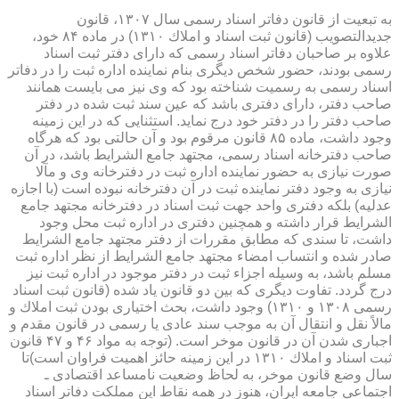
به تبعیت از قانون دفاتر اسناد رسمی سال ۱۳۰۷، قانون
جدیدالتصویب (قانون ثبت اسناد و املاك ۱۳۱۰) در ماده ۸۴ خود،
علاوه بر صاحبان دفاتر اسناد رسمی كه دارای دفتر ثبت اسناد
رسمی بودند، حضور شخص دیگری بنام نماینده اداره ثبت را در دفاتر
اسناد رسمی به رسمیت شناخته بود كه وی نیز می بایست همانند
صاحب دفتر، دارای دفتری باشد كه عین سند ثبت شده در دفتر
صاحب دفتر را در دفتر خود درج نماید. استثنایی كه در این زمینه
وجود داشت، ماده ۸۵ قانون مرقوم بود و آن حالتی بود كه هرگاه
صاحب دفترخانه اسناد رسمی، مجتهد جامع الشرایط باشد، در آن
صورت نیازی به حضور نماینده اداره ثبت در دفترخانه وی و مآلا
نیازی به وجود دفتر نماینده ثبت در آن دفترخانه نبوده است (با اجازه
عدلیه) بلكه دفتری واحد جهت ثبت اسناد در دفترخانه مجتهد جامع
الشرایط قرار داشته و همچنین دفتری در اداره ثبت محل وجود
داشت، تا سندی كه مطابق مقررات از دفتر مجتهد جامع الشرایط
صادر شده و انتساب امضاء مجتهد جامع الشرایط از نظر اداره ثبت
مسلم باشد، به وسیله اجزاء ثبت در دفتر موجود در اداره ثبت نیز
درج گردد. تفاوت دیگری كه بین دو قانون یاد شده (قانون ثبت اسناد
رسمی ۱۳۰۸ و ۱۳۱۰) وجود داشت، بحث اختیاری بودن ثبت املاك و
مالاً نقل و انتقال آن به موجب سند عادی یا رسمی در قانون مقدم و
اجباری شدن آن در قانون موخر است. (توجه به مواد ۴۶ و ۴۷ قانون
ثبت اسناد و املاك ۱۳۱۰ در این زمینه حائز اهمیت فراوان است)تا
سال وضع قانون موخر، به لحاظ وضعیت نامساعد اقتصادی ـ
اجتماعی جامعه ایران، هنوز در همه نقاط این مملكت دفاتر اسناد