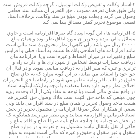
۴-اسناد وكالت و تفويض وكالت اتومبيل ، گرچه وكالت فروش است
ولي طبق همان تعرفه مصوب ، حق التحرير آن همانند سند قطعي
وصول مي گردد و بعلت نبودن مبلغ در سند وكالت، برخلاف اسناد
قطعی موضوع تحریر کمتر مصداق پیدا نمی کند .
۵- اقرارنامه ها ، اين گونه اسناد گاه صرفا اقرارنامه است و حاوي
مسائل مالي نبوده و تحرير آن مورد اتفاق نظر بوده و همان مبلغ
۳۰۰۰۰ ريال مي باشد ولي گاهي ازنظر محتوي يك سند مالي است
مانند اقرارنامه هاي اصلاحي بانك ها نسبت به اسناد قبلي و افزايش
مبلغ و تغييرات در ميزان اقساط و غيره است و يا اقرارنامه هاي
دريافت خسارات توسط اشخاص از شهرداري ها و ادارات راه و
ترابري و غيره كه مقر اقرار به دريافت مبالغي نموده و در قبال آن
حق خود را اسقاط مي نمايد ، در اين گونه موارد كه به جاي صلح
حقوق در قالب اقرارنامه تنظيم مي شود در رابطه با حق التحرير آن
اختلاف نظر وجود دارد بعضا معتقدند با توجه به اينكه اينگونه اسناد
در واقع سندي مالي است وبا توجه به مفاد يكي از آراء وحدت رويه
چون مبلغي كه ماخذ حق الثبت است ملاك وصول حق التحرير هم
هست ماخذ وصول تحرير را همان مبلغ در سند اقرار مي دانند ولي
بعضي از همكاران ديگر صرفا اقرارنامه را مشمول تحرير در بخش
اسناد غيرمالي و اقرارنامه ميدانند ولي بنظر مي رسد همانگونه كه
در بخش صلح نامه ها چنانچه صلح نامه صرفا صلح و فاقد مبلغ و
حاكي از نقل وانتقال نباشد مشمول بند ج تعرفه و در موارد صلح
منقول و غير منقول و حقوق و غيره كه مالي است نسبت به مبلغ