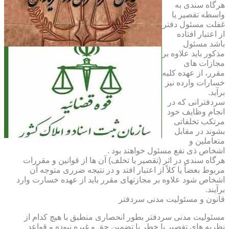
هرگاه سندی به
واسطه تقصیر یا
غفلت مسئول دفتر
از اعتبار افتاده
باشد مسئول
مذکور باید علاوه بر
مجازات های
مقرر، از عهده کلیه
خسارات وارده نیز
برآید.
سردفترانی که در
انجام وظایف خود
مرتکب تخلفاتی
بشوند در مقابل
متعاملین و
اشخاص ذی نفع مسئول خواهند بود .
هرگاه سندی در اثر (تقصیر یا تخلف) آن ها از قوانین و مقررات
مربوط بعضاً یا کلاً از اعتبار افتد و در نتیجه ضرری متوجه آن
اشخاص شود علاوه بر مجازتهای مقرر باید از عهده خسارت وارد
برآیند.
قانون و مسئولیت مدنی سردفتر
مسئولیت مدنی سردفتر بطور انحصاری منطبق با هیچ کدام از
نظریه های تقصیر یا خطر یا تضمین حق و غیره نبوده و قواعد