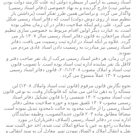
اسناد رسمی به آرامی از سیطره دولتی (به علت كارمند دولت بودن
مباشر ثبت) خارج گردیده و به نهاد خصوصی (دفاتر اسناد رسمی)
واگذار می گردد. و براساس همین طرز تفكر است (برداشتن بار
تنظیم سند از روی دوش دولت) است كه دفاتر اسناد رسمی شكل
می گیرد، علی رغم اینكه صلاحیت دفاتر در آن زمان محلی بوده
است. به عبارت دیگر اولین اقدام مربوط به خصوصی سازی تنظیم
اسناد مراجعان، به قانون دفاتر اسناد رسمی سال ۱۳۰۷ باز می
گردد. علاوه بر آنكه اسناد در اداره ثبت رسمیت می یافت، دفاتر
اسناد رسمی نیز مبادرت به رسمیت دادن اسناد عادی مردم می
نمودند.
در آن زمان، هر دفتر اسناد رسمی مركب از یك نفر صاحب دفتر و
لااقل یك نفر نماینده اداره ثبت اسناد بوده است. با تصویب قانون
ثبت اسناد و املاك مصوب ۲۰/۱/۱۳۰۸، قانون دفاتر اسناد رسمی
مصوب ۱۳۰۷ عملاً منسوخ می گردد .
نحوه نگارش قانون مرقوم (قانون ثبت اسناد واملاك ۱۳۰۸) این
مسأله را به ذهن تداعی می نماید كه قانونگذار وقت، به نوعی قانون
ثبت اسناد مصوب ۱۳۰۲ شمسی را با قانون تشكیل دفاتر اسناد
رسمی مصوب ۱۳۰۷ تلفیق نموده و حوزه صلاحیت محلی دفاتر
اسناد رسمی را از حالت محدود به حالت نامحدود تبدیل نموده است.
مضافاً مطابق ماده ۲۰۳ قانون جدیدالتصویب، وظیفه نمایندگان
اداره ثبت در دفاتر اسناد رسمی (اسلاف دفتریاران) در مورد
معاملات راجع به عین یا منافع املاك ثبت شده، اخذ حق الثبت سند
نقل و انتقال املاك و الصاق نمودن تمبر معادل آن به سند انتقالی و