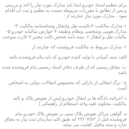
برای تنظیم اسناد خودرو ابتدا باید مدارک مورد نیاز را اخذ و بررسی
و پس از تطابق با مقررات مربوطه نسبت به تنظیم و ثبت ان اقدام
نمود ، مدارک مورد نیاز عبارتند از :
۱-مدارک مالکیت ۲-تائیدیه نقل وانتقال وشناسنامه مالکیت ۳-
مدارک هویتی وشخصی ونظام وظیفه ۴-عوارض سالیانه خودرو ۵-
مالیات نقل و انتقال ۶- بیمه نامه شخص ثالث معتبر ۷-کارت سوخت
۱- مدارک مربوط به مالکیت فروشنده که عبارتند از
الف: سند کمپانی یا تولید کننده خودرو که باید بنام فروشنده باشد
ب: بنچاق رسمی که از طرف دفاتر اسناد رسمی بنام فروشنده شده
باشد
ج : برگ انتقالی از دارائی که مخصوص انتقالات دولتی به اشخاص
است
د: اجرائیه دادگاه ها بر انتقال خودرو (پس از تعویض پلاک و تائید
مالکیت محکوم علیه واخذ استعلام از راهنمائی )
ه- گواهی مراکز تعویض پلاک مبنی بر تعویض پلاک خودرو بنام
فروشنده قبل از ۲۳/۰۷/۸۴ که طبق تائید سازمان ثبت نیاز به بنچاق
ندارد و سند ماقبل کفایت می نماید.