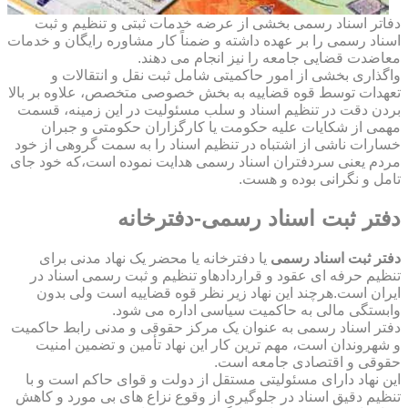
دفاتر اسناد رسمی بخشی از عرضه خدمات ثبتی و تنظیم و ثبت
اسناد رسمی را بر عهده داشته و ضمناً کار مشاوره رایگان و خدمات
معاضدت قضایی جامعه را نیز انجام می دهند.
واگذاری بخشی از امور حاکمیتی شامل ثبت نقل و انتقالات و
تعهدات توسط قوه قضاییه به بخش خصوصی متخصص، علاوه بر بالا
بردن دقت در تنظیم اسناد و سلب مسئولیت در این زمینه، قسمت
مهمی از شکایات علیه حکومت یا کارگزاران حکومتی و جبران
خسارات ناشی از اشتباه در تنظیم اسناد را به سمت گروهی از خود
مردم یعنی سردفتران اسناد رسمی هدایت نموده است،که خود جای
تامل و نگرانی بوده و هست.
دفتر ثبت اسناد رسمی-دفترخانه
دفتر ثبت اسناد رسمی
یا دفترخانه یا محضر یک نهاد مدنی برای
تنظیم حرفه ای عقود و قراردادهاو تنظیم و ثبت رسمی اسناد در
ایران است.هرچند این نهاد زیر نظر قوه قضاییه است ولی بدون
وابستگی مالی به حاکمیت سیاسی اداره می شود.
دفتر اسناد رسمی به عنوان یک مرکز حقوقی و مدنی رابط حاکمیت
و شهروندان است، مهم ترین کار این نهاد تأمین و تضمین امنیت
حقوقی و اقتصادی جامعه است.
این نهاد دارای مسئولیتی مستقل از دولت و قوای حاکم است و با
تنظیم دقیق اسناد در جلوگیری از وقوع نزاع های بی مورد و کاهش