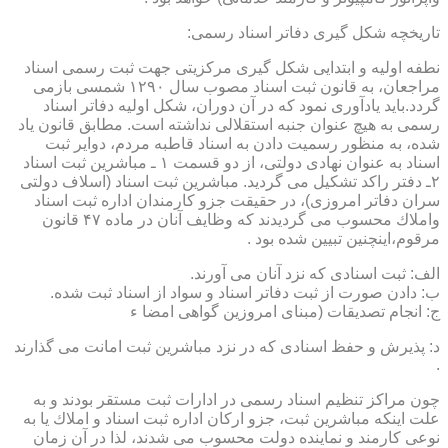
تاریخچه شكل گیری دفاتر اسناد رسمی:
نطفه اولیه و ابتدایی شكل گیری مركزیتی جهت ثبت رسمی اسناد
مراجعان، به قانون ثبت اسناد مصوب سال ۱۲۹۰ شمسی بازمی
گردد.باید یادآوری نمود كه در آن دوران، شكل اولیه دفاتر اسناد
رسمی به هیچ عنوان جنبه استقلالی نداشته است. مطابق قانون یاد
شده، به منظور رسمیت دادن به اسناد قاطبه مردم، دوایر ثبت
اسناد به عنوان نهادی دولتی، از دو قسمت ۱ ـ مباشرین ثبت اسناد
۲ـ دفتر راكد تشكیل می گردید. مباشرین ثبت اسناد (اسلاف دولتی
سران دفاتر امروزی)، در حقیقت جزو كارمندان اداره ثبت اسناد
واملاك محسوب می گردیدند كه وظایف آنان در ماده ۴۷ قانون
مرقوم،اینچنین تبیین شده بود .
الف: ثبت اسنادی كه نزد آنان می آورند.
ب: دادن صورت از ثبت دفاتر اسناد و سواد از اسناد ثبت شده.
ج: انجام تصدیقات (مبنای امروزین گواهی امضا ء
د: پذیرش و حفظ اسنادی كه در نزد مباشرین ثبت امانت می گذارند
.
چون مراكز تنظیم اسناد رسمی در ادارات ثبت مستقر بودند و به
علت اینكه مباشرین ثبت، جزو اركان اداره ثبت اسناد و املاك یا به
نوعی كارمند و نماینده دولت محسوب می شدند، لذا در آن زمان