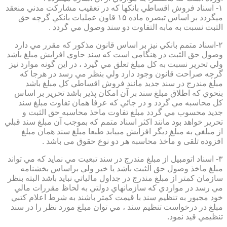
۱- اسناد فروش اقساطي بانكها كه در تعقيب مشاركت مدني منعقد
ميگردد بر اساس تبصره ماده ۱۵ قاون عمليات بانكي گرچه حق
الثبت نسبت به مابه التفاوت دو سند وصول مي گردد .
۲-اسناد متمم بانكي نيز بر اساس قانون مذكور كه مقرر مي دارد
وصول حق الثبت در هنگامي است كه سند حاوي افزايش مبلغ باشد
ولي تحرير نسبت به كل مبلغ تعلق مي گيرد ، در اين گونه موارد نيز
گرچه صراحت قانون وجود دارد ولي بنظر مي رسد در هرجا كه
مبلغ مندرج در سند جديد مانند فروش اقساطي كل مبلغ باشد
بنحوي كه اطلاق مبلغ سند بر آن امكان پذير باشد تحرير بر اساس
كل محاسبه مي گردد و در جائي كه عرفا همان تفاوت مبلغ سند
جديد محسوب مي گردد مبلغ تفاوت ماخذ محاسبه حق الثبت و
تحرير خواهد بود مانند اكثر اسناد متمم كه بموجب آن مبلغ سند قبلي
از مبلغي به مبلغ ديگر افزايش مييابد طبعا مبلغ سند همان مبلغ
افزوده تلقی و مأخذ محاسبه هر دو نوع حقوق می باشد .
۳- اسناد اتومبيل از مبلغ مندرج در سند تبعيت مي نمايد كه مي تواند
مبلغ ماخذ وصول حق الثبت باشد يا خير ولي براساس بخشنامه
سازمان كمتر از مبلغ مندرج در جداول مالياتي نبايد باشد البته بنظر
مي رسد در مواردي كه سازمانهاي دولتي به لحاظ مقررات مالي
خود مجبور به تنظيم سند با قيمت كمتر باشند به شرط اعلام كتبي
مبلغ در درخواست تنظيم سند ، مي توان مبلغ مورد نظر را در سند
تنظيمي قيد نمود.