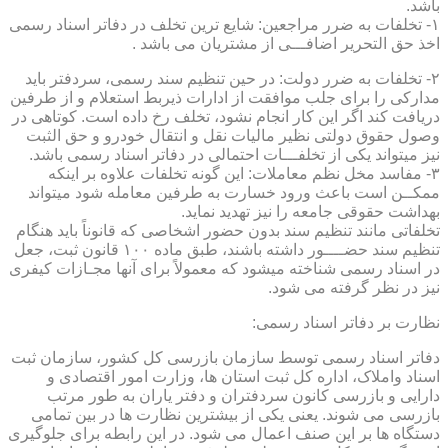
باشد.
۱- تخلفات به ضرر مراجعین: شایع ترین تخلف در دفاتر اسناد رسمی
اخذ حق التحریر اضافـــی از مشتریان می باشد .
۲- تخلفات به ضرر دولت: در حین تنظیم سند رسمی، سردفتر باید
مدارکی را برای جلب موافقت از ادارات ذیربط استعلام و از طرفین
دریافت کند اگر این کار انجام نشود، تخلف رخ داده است. کوتاهی در
وصول حقوق دولتی نظیر مالیات نقل و انتقال خودرو و حق الثبت
نیز میتواند یکی از تخلفـــات احتمالی در دفاتر اسناد رسمی باشد.
۳- مفاسد مخل نظم معاملات: این گونه تخلفات علاوه بر اینکه
ممکــن است باعث ورود خسارت به طرفین معامله شود میتواند
بهداشت حقوقی جامعه را نیز تهدید نماید.
تخلفاتی مانند تنظیم سند بدون حضور اشخاصی که قانوناً باید هنگام
تنظیم سند حضــــور داشته باشند، طبق ماده ۱۰۰ قانون ثبت، جعل
در اسناد رسمی شناخته میشود که معمولاً برای آنها مجـازات کیفری
نیز در نظر گرفته می شود.
نظارت بر دفاتر اسناد رسمی:
دفاتر اسناد رسمی توسط سازمان بازرسی کل کشور، سازمان ثبت
اسناد واملاک، اداره کل ثبت استان ها، وزارت امور اقتصادی و
دارایی و بازرسی کانون سردفتران و دفتر یاران به طور مرتب
بازرسی می شوند. یعنی یکی از بیشترین نظارت ها در بین تمامی
دستگاه ها بر این صنف اعمال می شود. در این رابطه برای جلوگیری