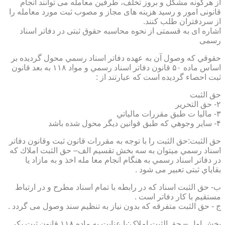
از هرگونه مشکل و بروز تخلف، طرفین معامله می توانند انجام
قانونی امور و رسید هزینه های مجاز و مصوب ثبت مورد معامله را
از سردفتران طلب کنند.
اشاره ای به قسمتی از نحوه محاسبه حقوق ثبتی در دفاتر اسناد
رسمی
حقوقي كه وصول آن به عهده دفاتر اسناد رسمي محول گرديده بر
اساس ماده ۵۰ قانون دفاتر اسناد رسمي و مواد ۱۱۸ به بعد قانون
ثبت احصاء گرديده است كه عبارتند از :
حق الثبت
۲- حق التحرير
۳- ماليا ت طبق مقررات مالياتي
۴- ساير وجوهي كه طبق قوانين ديگر محول شده باشد
حق الثبت:حق الثبت را با توجه به مقررات قانون ثبت وقانون دفاتر
اسناد رسمي ميتوان به سه بخش تقسيم الف– حق الثبت املاك كه
در دفاتر اسناد رسمي به هنگام انجام معا مله اخذ و به مازاد يا
بقاياي ثبتی تعبیر می شود .
ب- حق الثبت اسناد كه در رابطه با تمام اسناد مطرح و در ارتباط
مستقيم با كار دفاتر است .
ج - حق الثبت متفرقه كه بدون نياز به تنظیم سند وصول می گردد .
بخش اول – حق الثبت املاک:با عنايت به ماده ۱۱۸ قانون ثبت يكي