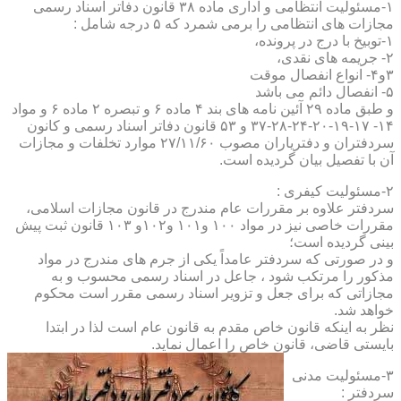
۱-مسئولیت انتظامی و اداری ماده ۳۸ قانون دفاتر اسناد رسمی
مجازات های انتظامی را برمی شمرد که ۵ درجه شامل :
۱-توبیخ با درج در پرونده،
۲- جریمه های نقدی،
۳و۴- انواع انفصال موقت
۵- انفصال دائم می باشد
و طبق ماده ۲۹ آئین نامه های بند ۴ ماده ۶ و تبصره ۲ ماده ۶ و مواد
۱۴- ۱۷-۱۹-۲۰-۲۴-۲۸-۳۷ و ۵۳ قانون دفاتر اسناد رسمی و کانون
سردفتران و دفتریاران مصوب ۲۷/۱۱/۶۰ موارد تخلفات و مجازات
آن با تفصیل بیان گردیده است.
۲-مسئولیت کیفری :
سردفتر علاوه بر مقررات عام مندرج در قانون مجازات اسلامی،
مقررات خاصی نیز در مواد ۱۰۰ و۱۰۱ و۱۰۲و ۱۰۳ قانون ثبت پیش
بینی گردیده است؛
و در صورتی که سردفتر عامداً یکی از جرم های مندرج در مواد
مذکور را مرتکب شود ، جاعل در اسناد رسمی محسوب و به
مجازاتی که برای جعل و تزویر اسناد رسمی مقرر است محکوم
خواهد شد.
نظر به اینکه قانون خاص مقدم به قانون عام است لذا در ابتدا
بایستی قاضی، قانون خاص را اعمال نماید.
۳-مسئولیت مدنی
سردفتر :