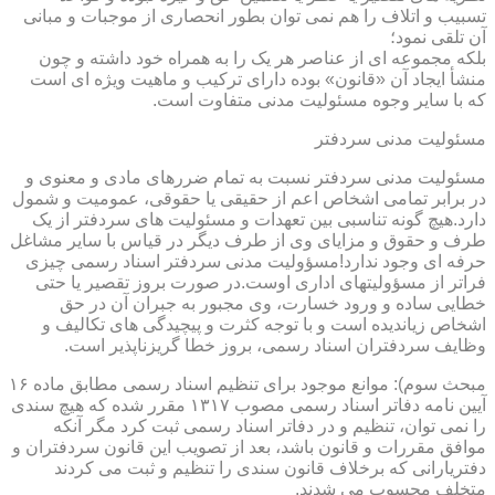
تسبیب و اتلاف را هم نمی توان بطور انحصاری از موجبات و مبانی
آن تلقی نمود؛
بلکه مجموعه ای از عناصر هر یک را به همراه خود داشته و چون
منشأ ایجاد آن «قانون» بوده دارای ترکیب و ماهیت ویژه ای است
که با سایر وجوه مسئولیت مدنی متفاوت است.
مسئولیت مدنی سردفتر
مسئولیت مدنی سردفتر نسبت به تمام ضررهای مادی و معنوی و
در برابر تمامی اشخاص اعم از حقیقی یا حقوقی، عمومیت و شمول
دارد.هیچ گونه تناسبی بین تعهدات و مسئولیت های سردفتر از یک
طرف و حقوق و مزایای وی از طرف دیگر در قیاس با سایر مشاغل
حرفه ای وجود ندارد!مسؤولیت مدنی سردفتر اسناد رسمی چیزی
فراتر از مسؤولیتهای اداری اوست.در صورت بروز تقصیر یا حتی
خطایی ساده و ورود خسارت، وی مجبور به جبران آن در حق
اشخاص زیاندیده است و با توجه کثرت و پیچیدگی های تکالیف و
وظایف سردفتران اسناد رسمی، بروز خطا گریزناپذیر است.
مبحث سوم): موانع موجود برای تنظیم اسناد رسمی مطابق ماده ۱۶
آیین نامه دفاتر اسناد رسمی مصوب ۱۳۱۷ مقرر شده که هیچ سندی
را نمی توان، تنظیم و در دفاتر اسناد رسمی ثبت کرد مگر آنکه
موافق مقررات و قانون باشد، بعد از تصویب این قانون سردفتران و
دفتریارانی که برخلاف قانون سندی را تنظیم و ثبت می کردند
متخلف محسوب می شدند.