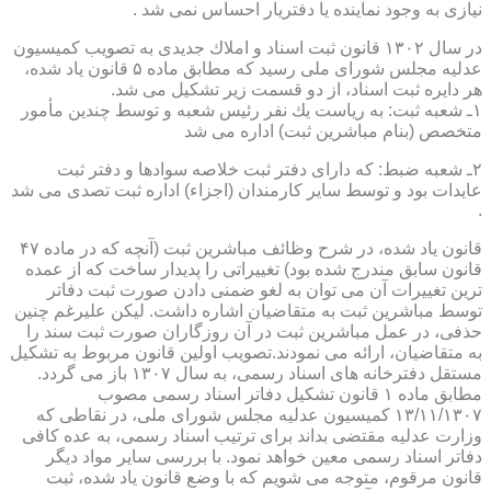
نیازی به وجود نماینده یا دفتریار احساس نمی شد .
در سال ۱۳۰۲ قانون ثبت اسناد و املاك جدیدی به تصویب كمیسیون
عدلیه مجلس شورای ملی رسید كه مطابق ماده ۵ قانون یاد شده،
هر دایره ثبت اسناد، از دو قسمت زیر تشكیل می شد.
۱ـ شعبه ثبت: به ریاست یك نفر رئیس شعبه و توسط چندین مأمور
متخصص (بنام مباشرین ثبت) اداره می شد
۲ـ شعبه ضبط: كه دارای دفتر ثبت خلاصه سوادها و دفتر ثبت
عایدات بود و توسط سایر كارمندان (اجزاء) اداره ثبت تصدی می شد
.
قانون یاد شده، در شرح وظائف مباشرین ثبت (آنچه كه در ماده ۴۷
قانون سابق مندرج شده بود) تغییراتی را پدیدار ساخت كه از عمده
ترین تغییرات آن می توان به لغو ضمنی دادن صورت ثبت دفاتر
توسط مباشرین ثبت به متقاضیان اشاره داشت. لیكن علیرغم چنین
حذفی، در عمل مباشرین ثبت در آن روزگاران صورت ثبت سند را
به متقاضیان، ارائه می نمودند.تصویب اولین قانون مربوط به تشكیل
مستقل دفترخانه های اسناد رسمی، به سال ۱۳۰۷ باز می گردد.
مطابق ماده ۱ قانون تشكیل دفاتر اسناد رسمی مصوب
۱۳/۱۱/۱۳۰۷ كمیسیون عدلیه مجلس شورای ملی، در نقاطی كه
وزارت عدلیه مقتضی بداند برای ترتیب اسناد رسمی، به عده كافی
دفاتر اسناد رسمی معین خواهد نمود. با بررسی سایر مواد دیگر
قانون مرقوم، متوجه می شویم كه با وضع قانون یاد شده، ثبت