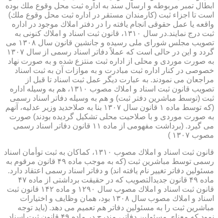
ابطال تمبر مربوطه و ارسال سند به اداره ثبت محل وقوع ملك بوده
است تا اجزاء ثبت (كارمندان مستقر در اداره ثبت محل وقوع ملك)
واقعه یا عمل حقوقی انجام یافته را در دفتر املاك موجود در اداره
ثبت درج نمایند.در سال ۱۳۱۰، قانون ثبت اسناد و املاك كنونی به
تصویب مجلس شورای ملی رسیده و جانشین قانون سال ۱۳۰۸ می
گردد و این در حالی است كه عملاً دفاتر اسناد رسمی از سال ۱۳۰۷
به صورت موردی و محلی از اداره ثبت منتزع شده و به صورت نهاد
خصوصی در كنار اداره ثبت مبادرت و به موازات آن به ثبت اسناد
مراجعان می نمودند. به عبارت دیگر عمل ثبت اسناد تا قبل از
تصویب قانون ثبت اسناد و املاك مصوب ۱۳۱۰، هم به وسیله اداره
ثبت (توسط مباشرین دفتر ثبت) و هم به وسیله دفاتر اسناد رسمی
(كه توسط ماده ۱ قانون سال ۱۳۰۷ بنا به صلاحدید وزیر عدلیه، آنهم
به صورت موردی و با صلاحیت محلی تشكیل گردیده بودند) صورت
می گیرد. (برداشت مفهومی از ماده ۱۱ قانون دفاتر اسناد رسمی
مصوب ۱۳۰۷ )
قانون ثبت اسناد و املاك مصوب ۱۳۱۰، كماكان به ثبت توأمان اسناد
رسمی توسط مباشرین ثبت (كه به موجب ماده ۴۹ قانون مرقوم به
مسئولین دفاتر تغییر نام یافته اند) و دفاتر اسناد رسمی اعتقاد دارد.
ماده ۴۹ قانون جدیدالتصویب كه در حقیقت برداشتی از ماده ۴۷
قانون ثبت اسناد و املاك مصوب سال ۱۲۹۰ و ماده ۱۴۲ قانون ثبت
اسناد و املاك مصوب سال ۱۳۰۸ بود، همان وظایف و اختیارات
مباشرین ثبت را به مسئولین دفاتر هم تعمیم می دهد. (باید توجه
نمود كه معنای مسئولین دفاتر، مندرج در ماده ۴۹ قانون ثبت اسناد