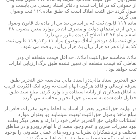
از حقوقي كه در ادارات ثبـت و دفاتر اسناد رسمي مي بايست و
صول گردد حق الثبت املاك است كه طبق ماده ۱۱۹ ثبت وصول
مي گردد.
ماده ۱۱۹ قانون ثبت كه بر اساس بند س از ماده يك قانون وصول
برخي از درآمدهاي دولت و مصرف آن در موارد معين مصوب ۲۸
اسفند ماه ۷۳ ۱۳ اصلاح گرديده مقرر مي دارد:
براي ثبت ملك دردفتر املاك موضوع مواد ۱۱ و۱۲و۱۱۹ قانون ثبت
كلا به ازاء هر ده هزار ريال يك هزار ريال دريافت مي شود .
ملاك محاسبه حق الثبت املاك، حد اقل قيمت منطقه اي ودر
نقاطي كه قيمت منطقه اي تعيين نشده طبق برگ ارزيابي ادارات
ثبت خواهد بود .
حق التحرير اسناد مالي:در اسناد مالي محاسبه حق التحرير طبق
تعرفه ارسالي و فاقد هرگونه ابهام است به ويژه آنكه اكثريت قريب
به اتفاق همكاران از رايانه استفاده و با وارد كردن مبلغ سند طبق
جداول داده شده به سيستم حق التحرير محاسبه مي گردد .
در نهايت حق التحرير بعض از اسناد به لحاظ وجود مقررات خاص از
مبلغ ماخذ وصول حق الثبت تبعيت نمينمايند ويا بعنوان موارد
استنائات قانوني حق التحرير خاص خود را دارند و بعض ديگر بعلت
نبود مقررات صريح و عدم وجود مصداق با ابهام روبرو و در مناطق
مختلف و نزد همكاران نظريات و رويه هاي عملي متفاوتي را بوجود
آورده است كه مختصرا به مواردي از آن اشاره ميگردد :