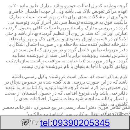
گرچه وظیفه کنترل اصالت خودرو وتائید مدارک طبق ماده ۲۰ به
عهده مراکز تعویض پلاک می باشد ولی از جهت اطمینان خاطر و
جلوگیری از مشکلات بعدی برای دفتر، بهتر است انتساب مدارک
مالکیت فوق به فروشنده توسط سردفتر احراز گردد وتوصیه می
گردد در بررسی مدارک و اسناد مربوطه دقت کافی معمول گردد به
عبارتی اوراقی که سند بر روی آن تنظیم گردیده بهادار باشد و حتی
الامکان در قسمت اوراق مفقودی و سرقتی چک و مهر و امضاء
دفترخانه تنظیم کننده سند ملاحظه و در صورت احتمال اشکال با
دفتر مربوطه تماس حاصل گردد و در مواردی که اصل سند در
دسترس نیست رونوشت برابر با اصل سند از فروشنده مطالبه
گردد ، تنها در مورد بند ۵ با عنایت به موافقت ریاست سازمان ثبت
وتوافق کانون با ناجا به بنچاق با نام فروشنده نیازی نیست .
لازم به ذکر است که ممکن است فروشنده وکیل رسمی داشته
باشد که در این صورت بررسی های گفته شده در خصوص بنچاق در
این خصوص نیز لازم است گرچه قانونا تائیدیه وکالتنامه ها به عهده
دفاتر نمی باشد ولی هرنوع اقدامی که در حصول اطمینان از صحت
و اعتبار وکالتنامه انجام شود تبعات ناشی از اختلافات بعدی را
کاهش می دهد.
تلفن تماس فوری
دفتر اسناد رسمی در پیچ شمیران, دفترخانه,محضر
در پیچ شمیران
۲-تائیدیه نقل و انتقال و کارت سبز (شناسنامه مالکیت)
☞☏
tel:09390205345
برگ تائیدیه نقل و انتقال صادره از مراکز تعویض پلاک حاوی
مشخصات کامل خودرو اعم از نوع ، سیستم ، مدل ، رنگ ، شماره