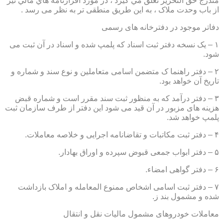
مندرج حق التحرير تعلق مي گيرد ، در مورد اقرارنامه هاي مالي نيز
از باب وحدت ملاک ، به این طریق منطقی تر به نظر می رسد .
دفاتر موجود در دفترخانه های رسمی
۱ – یک نسخه دفتر ثبت اسناد که پلمپ شده و اسناد در آن ثبت می
شود.
۲ – دفتر راهنما ک متضمن اسامی متعاملین و نوع سند و شماره و
تاریخ آن خواهد بود.
۳ – دفتر درآمد که به منظور ثبت سند مقرر است و شماره قبض
هزینه های مزبور در آن قید می شود این دفتر از طرف سازمان ثبت
پلمپ خواهد شد.
۴ – دفتر ثبت مکاتبات و تقاضانامه اجرایی و خلاصه معاملات.
۵ – دفتر ابواب جمعی قبوض سپرده و اوراق بهادار.
۶ – دفتر گواهی امضاء.
۷ – دفتر ثبت اسامی اشخاص ممنوع المعامله و املاک بازداشت
شده و مشمول بند ز.
معاملات خودروهای مشمول مالیات نقل و انتقال