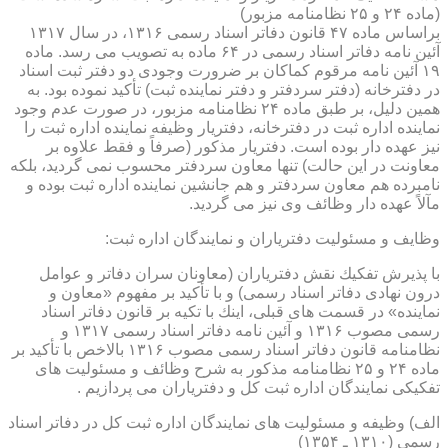
(ماده ۲۴ و ۲۵ نظامنامه مزبور)
براساس ماده ۴۷ قانون دفاتر اسناد رسمی ۱۳۱۶، در سال ۱۳۱۷
آئین نامه دفاتر اسناد رسمی در ۶۴ ماده به تصویب می رسد. ماده
۱۹ آئین نامه مرقوم كماكان بر ضرورت وجودی دو دفتر ثبت اسناد
در دفترخانه (دفتر سردفتر و دفتر نماینده ثبت) تأكید نموده بود. به
همین دلیل، بر طبق ماده ۲۴ نظامنامه مزبور، در صورت عدم وجود
نماینده اداره ثبت در دفترخانه، دفتریار وظیفه نماینده اداره ثبت را
نیز عهده دار بوده است. دفتریار مذكور (صرفاً و فقط علاوه بر
معاونت در این حالت) تنها معاون سردفتر محسوب نمی گردید، بلكه
نامبرده هم معاون سردفتر و هم جانشین نماینده اداره ثبت بوده و
مآلاً عهده دار وظائف وی نیز می گردید.
وظایف و مسئولیت دفتریاران و نمایندگان اداره ثبت:
با پذیرش تفكیك نقش دفتریاران (معاونان سران دفاتر و عوامل
درون نهادی دفاتر اسناد رسمی) و با تأكید بر مفهوم «معاون و
نماینده» در قسمت های قبلی، اینك با تكیه بر قانون دفاتر اسناد
رسمی مصوب ۱۳۱۶ و آئین نامه دفاتر اسناد رسمی ۱۳۱۷ و
نظامنامه قانون دفاتر اسناد رسمی مصوب ۱۳۱۶ بالاخص با تأكید بر
ماده ۲۴ و ۲۵ نظامنامه مذكور به شرح وظائف و مسئولیت های
تفكیكی نمایندگان اداره ثبت كل و دفتریاران می پردازیم .
الف) وظیفه و مسئولیت های نمایندگان اداره ثبت كل در دفاتر اسناد
رسمی (۱۳۱۰ ـ ۱۳۵۴)