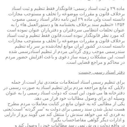
ماده ۲۹ و ثبت اسناد رسمی: قانونگذار فقط تنظیم و ثبت اسناد
برخلاف قانون و مقررات موضوعه را تخلف و مستوجب مجازات
دانسته است ولی ماده ۲۹ آیین نامه دفاتر اسناد رسمی مصوب
۱۳۵۴ «تنظیم سند برخلاف بخشنامه ها و دستورالعمل ها» را به
عنوان تخلفات انتظامی سردفتران و دفتریاران عنوان نموده است
که مورد نظر قانونگذار نبوده است،قانون فقط تنظیم و ثبت اسناد
برخلاف قانون و مقررات موضوعه را تخلف و مستوجب مجازات
دانسته است.در کشور ایران موانع ایجادشده بر سر راه تنظیم
سندرسمی موجب روی گردانی مردم از تنظیم اسنادرسمی شده
است. این مشکلات زمینه ساز دعوی و باعث افزایش حضور مردم
در محاکم و مراجع قضایی است.
دفتر اسناد رسمی چیست
برای تنظیم رسمی اسناد استعلامات متعددی نیاز است.از جمله
دلایلی که مانع مراجعه مردم برای تنظیم اسناد به صورت رسمی در
دفترخانه ها می شود، این است که دولت اسناد رسمی را به عنوان
وسیله ای برای وصول مطالبات خود قرار می دهد.
یکی از مطالبی که به عنوان مانع در کتابت معاملات مردم مطرح
هست تبدیل شدن سند رسمی برای دولت به “سر گردنه” است؛یعنی
به فردی که می خواهد سندش را منتقل کند می گویند برو از دارایی
و ادارات دیگر گواهی مفاصاحساب بگیر!!
در واقع دولت زورش نمی رسد مطالبات خود را وصول کند و