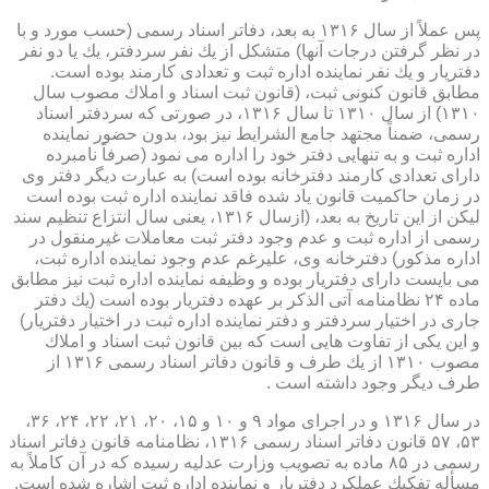
پس عملاً از سال ۱۳۱۶ به بعد، دفاتر اسناد رسمی (حسب مورد و با
در نظر گرفتن درجات آنها) متشكل از یك نفر سردفتر، یك یا دو نفر
دفتریار و یك نفر نماینده اداره ثبت و تعدادی كارمند بوده است.
مطابق قانون كنونی ثبت، (قانون ثبت اسناد و املاك مصوب سال
۱۳۱۰) از سال ۱۳۱۰ تا سال ۱۳۱۶، در صورتی كه سردفتر اسناد
رسمی، ضمناً مجتهد جامع الشرایط نیز بود، بدون حضور نماینده
اداره ثبت و به تنهایی دفتر خود را اداره می نمود (صرفاً نامبرده
دارای تعدادی كارمند دفترخانه بوده است) به عبارت دیگر دفتر وی
در زمان حاكمیت قانون یاد شده فاقد نماینده اداره ثبت بوده است
لیكن از این تاریخ به بعد، (ازسال ۱۳۱۶، یعنی سال انتزاع تنظیم سند
رسمی از اداره ثبت و عدم وجود دفتر ثبت معاملات غیرمنقول در
اداره مذكور) دفترخانه وی، علیرغم عدم وجود نماینده اداره ثبت،
می بایست دارای دفتریار بوده و وظیفه نماینده اداره ثبت نیز مطابق
ماده ۲۴ نظامنامه آتی الذكر بر عهده دفتریار بوده است (یك دفتر
جاری در اختیار سردفتر و دفتر نماینده اداره ثبت در اختیار دفتریار)
و این یكی از تفاوت هایی است كه بین قانون ثبت اسناد و املاك
مصوب ۱۳۱۰ از یك طرف و قانون دفاتر اسناد رسمی ۱۳۱۶ از
طرف دیگر وجود داشته است .
در سال ۱۳۱۶ و در اجرای مواد ۹ و ۱۰ و ۱۵، ۲۰، ۲۱، ۲۲، ۲۴، ۳۶،
۵۳، ۵۷ قانون دفاتر اسناد رسمی ۱۳۱۶، نظامنامه قانون دفاتر اسناد
رسمی در ۸۵ ماده به تصویب وزارت عدلیه رسیده كه در آن كاملاً به
مسأله تفكیك عملكرد دفتریار و نماینده اداره ثبت اشاره شده است.