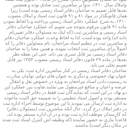
واملاك سال ۱۳۱۰، بدواً بر مباشرین ثبت صادق بوده و همچنین
بعدها قابل تعمیم به صاحبان دفاتر اسناد رسمی بوده است) زیرا
همان قانونگذار در مواد ۸۱ و ۹۱ قانون ثبت اسناد و املاك مصوب
۱۳۱۰، به شرح عملكرد دفاتر اسناد رسمی پرداخته و با لحاظ نمودن
ماده ۹۱ قانون مرقوم متوجه می شویم كه عملكرد صاحبان دفاتر
اسناد رسمی و مباشرین ثبت (كه اینك به مسئولان دفاتر تغییرنام
داده اند) واحد بوده است، لذا به لحاظ وحدت عملكرد صاحبان دفاتر
و مباشرین ثبت در تنظیم اسناد مراجعان، نام مسئولین دفاتر را كه
اصولاً برای مباشرین ثبت انتخاب نموده، و همین معنا را به صاحبان
دفاتر اسناد رسمی نیز قابل تسری می داند. حتی این نقطه نظر
بعدها در ماده ۲۹ قانون دفاتر اسناد رسمی مصوب ۱۳۵۴ نیز قابل
تعمیم تجلی می یابد.
صاحبان دفاتر اسناد رسمی در كنار مباشرین اداره ثبت، یكی به
عنوان نهاد خصوصی و دیگری به عنوان های دولتی توأمان مبادرت
به رسمیت دادن اسناد مراجعان به ویژه در خصوص نقل و انتقال
عرصه و اعیان و منافع غیرمنقول می نمایند.تفاوت بین عملكرد این
دو نهاد، در این است كه نمایندگان ثبت فقط در دفاتر اسناد رسمی
مستقر بودند و اصول اسناد تنظیمی را به ضمیمه حق الثبت مأخوذه
به اداره ثبت ارسال می نمودند تا این موضوع توسط اجزاء اداره ثبت
در دفتر املاك درج گردد. حال آنكه مباشرین ثبت (مسئولان دفاتر)
كه كارمندان موظف اداره ثبت بوده و در آن اداره مستقر بوده اند،
قاعدتاً نیازی به حضور نماینده (كه وظیفه اش كنترل اسناد ثبت شده
در مكان دیگر است) نداشتند .