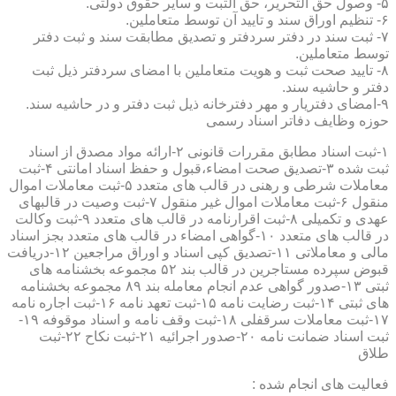
۵- وصول حق التحریر، حق الثبت و سایر حقوق دولتی.
۶- تنظیم اوراق سند و تایید آن توسط متعاملین.
۷- ثبت سند در دفتر سردفتر و تصدیق مطابقت سند و ثبت دفتر
توسط متعاملین.
۸- تایید صحت ثبت و هویت متعاملین با امضای سردفتر ذیل ثبت
دفتر و حاشیه سند.
۹-امضای دفتریار و مهر دفترخانه ذیل ثبت دفتر و در حاشیه سند.
حوزه وظایف دفاتر اسناد رسمی
۱-ثبت اسناد مطابق مقررات قانونی ۲-ارائه مواد مصدق از اسناد
ثبت شده ۳-تصدیق صحت امضاء،قبول و حفظ اسناد امانتی ۴-ثبت
معاملات شرطی و رهنی در قالب های متعدد ۵-ثبت معاملات اموال
منقول ۶-ثبت معاملات اموال غیر منقول ۷-ثبت وصیت در قالبهای
عهدی و تکمیلی ۸-ثبت اقرارنامه در قالب های متعدد ۹-ثبت وکالت
در قالب های متعدد ۱۰-گواهی امضاء در قالب های متعدد بجز اسناد
مالی و معاملاتی ۱۱-تصدیق کپی اسناد و اوراق مراجعین ۱۲-دریافت
قبوض سپرده مستاجرین در قالب بند ۵۲ مجموعه بخشنامه های
ثبتی ۱۳-صدور گواهی عدم انجام معامله بند ۸۹ مجموعه بخشنامه
های ثبتی ۱۴-ثبت رضایت نامه ۱۵-ثبت تعهد نامه ۱۶-ثبت اجاره نامه
۱۷-ثبت معاملات سرقفلی ۱۸-ثبت وقف نامه و اسناد موقوفه ۱۹-
ثبت اسناد ضمانت نامه ۲۰-صدور اجرائیه ۲۱-ثبت نکاح ۲۲-ثبت
طلاق
فعالیت های انجام شده :