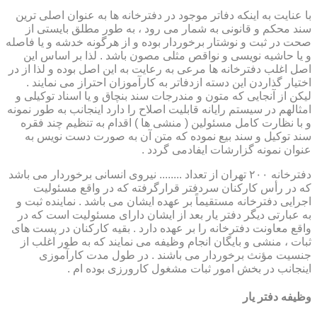
با عنایت به اینکه دفاتر موجود در دفترخانه ها به عنوان اصلی ترین
سند محکم و قانونی به شمار می رود ، به طور مطلق بایستی از
صحت در ثبت و نوشتار برخوردار بوده و از هرگونه خدشه و یا فاصله
و یا حاشیه نویسی و نواقص مثلی مصون باشد . لذا بر اساس این
اصل اغلب دفترخانه ها مرعی به رعایت به این اصل بوده و لذا از در
اختیار گذاردن این دسته ازدفاتر به کارآموزان احتراز می نمایند .
لیکن از آنجایی که متون و مندرجات سند بنچاق و یا اسناد توکیلی و
امثالهم در سیستم رایانه قابلیت اصلاح را دارد اینجانب به طور نمونه
و با نظارت کامل مسئولین ( منشی ها ) اقدام به تنظیم چند فقره
سند توکیل و سند بیع نموده که متن آن به صورت دست نویس به
عنوان نمونه گزارشات ایفادمی گردد .
دفترخانه ۲۰۰ تهران از تعداد ........ نیروی انسانی برخوردار می باشد
که در رأس کارکنان سردفتر قرارگرفته که در واقع مسئولیت
اجرایی دفترخانه مستقیماً بر عهده ایشان می باشد . نماینده ثبت و
به عبارتی دیگر دفتر یار بعد از ایشان دارای مسئولیت است که در
واقع معاونت دفترخانه را بر عهده دارد . بقیه کارکنان در پست های
ثبات ، منشی و بایگان انجام وظیفه می نمایند که به طور اغلب از
جنسیت مؤنث برخوردار می باشند . در طول مدت کارآموزی
اینجانب در بخش امور ثبات مشغول کارورزی بوده ام .
وظیفه دفتر یار