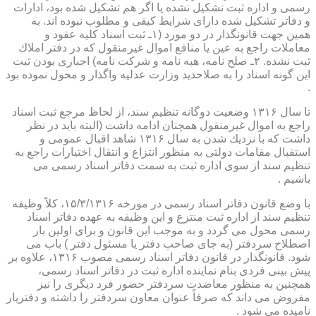
رسمی و اداره ثبت تشكیل نشده یا اگر هم تشكیل شده بود، ادارات
و دفاتر تشكیل شده دارای شرایط كیفی و مطلوب نبوده اند. به
همین جهت قانونگذار در دو مورد (۱ـ ثبت اسناد كلیه عقود و
معاملات راجع به عین یا منافع اموال غیرمنقول كه در دفتر املاك
ثبت نشده. ۲ـ صلح نامه، هبه نامه و شركت نامه) اجباری بودن ثبت
این گونه اسناد را به صلاحدید وزارت عدلیه واگذار و محول نموده بود
.
تا سال ۱۳۱۶ وضعیت دوگانه تنظیم سند، از لحاظ مرجع ثبت اسناد
راجع به اموال غیرمنقول همچنان ادامه داشت (البته باید در نظر
داشت كه با نزدیك شدن به سال ۱۳۱۶ شاهد اقبال عمومی و
استقبال مقامات دولتی به منظور انتزاع و انتقال اختیارات راجع به
تنظیم سند از سوی اداره ثبت به سمت دفاتر اسناد رسمی می
باشیم .
با وضع قانون دفاتر اسناد رسمی در مورخه ۱۵/۳/۱۳۱۶، كلاً وظیفه
تنظیم سند از اداره ثبت منتزع و این وظیفه به عهده دفاتر اسناد
رسمی محول می گردد و به موجب این قانون و برای اولین بار
اصطلاح سردفتر (به جای صاحب دفتر یا مسئول دفتر ) باب می
شود. قانونگذار در قانون دفاتر اسناد رسمی مصوب ۱۳۱۶، علاوه بر
پیش بینی فردی بنام نماینده اداره ثبت در دفاتر اسناد رسمی،
همچنین به منظور معاضدت سردفتر حضور فرد دیگری را نیز
مفروض می داند كه صرفاً عنوان معاون سردفتر را داشته و دفتریار
نامیده می شود .