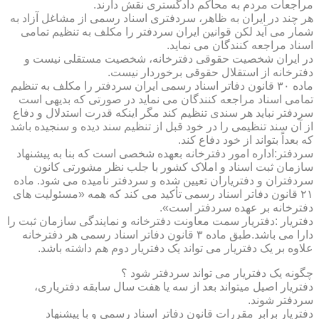
مراجعات مردم به محاکم دادگستری نقش دارند.
هر چند در ایران به ظاهر، سردفتری اسناد رسمی از مشاغل آزاد به
شمار می آید لکن قوانین ایران سردفتر را مکلف به تنظیم تمامی
اسناد مراجعه کنندگان می نماید.
در ایران شخصیت حقوقی دفترخانه، شخصیت مستقلی نیست و
دفترخانه از استقلال حقوقی برخوردار نیست.
ماده ۳۰ قانون دفاتر اسناد رسمی ایران سردفتر را مکلف به تنظیم
تمامی اسناد مراجعه کنندگان می نماید در صورتی که بدیهی است
سردفتر نباید هر سندی تنظیم کند مگر اینکه قدرت استدلال و دفاع
از آن سند تنظیمی را در خود قبل از تنظیم سند دیده و سنجیده باشد
که بعداً بتواند از خود دفاع کند.
سردفتر:اداره امور دفترخانه بعهده شخصی است که بنا به پیشنهاد
سازمان ثبت اسناد و املاک کشور با جلب نظر مشورتی کانون
سردفتران و دفتریاران تعیین شده و سردفتر نامیده می شود. ماده
۲۱ قانون دفاتر اسناد رسمی تأکید می کند که همه «مسئولیت های
دفترخانه بر عهده سردفتر است».
دفتریار :دفتریار سمت معاونت دفترخانه و نمایندگی سازمان ثبت را
دارا می باشد.طبق ماده ۳ قانون دفاتر اسناد رسمی هر دفترخانه
علاوه بر یک دفتریار می تواند یک دفتریار دوم هم داشته باشد.
چگونه یک دفتریار می تواند سردفتر شود ؟
دفتریار اصیل میتواند بعد از سه یا هفت سال سابقه دفتریاری،
سردفتر شوند.
دفتریار برابر مقررات قانون دفاتر اسناد رسمی و با پیشنهاد