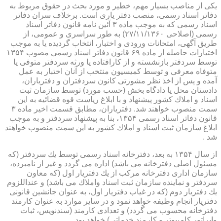
یكی از مناصب بسیار مهم، خطیر و مورد بحث در حقوق مربوط به
دفاتر اسناد رسمی، منصب دفتر یاری است. برخلاف سران دفاتر
اسناد رسمی كه به موجب ماده ۳ آئین نامه قانون دفاتر اسناد
رسمی (اصلاحی ۲۷/۱۱/۱۳۶۰) به طور سراسری و عمومی، از
طریق آگهی، امتحانات ورودی و اختبار، انتخاب گردیده یا به موجب
اختیارات حاصله از ماده ۶۹ قانون دفاتر اسناد رسمی مصوب ۱۳۵۴
توسط سردفتر بازنشسته و از كارافتاده یا ورثه سردفتر متوفی یا
متوفاه معرفی و توسط كمیسیون منتخب از آنان اختبار به عمل
آمده و پس از اخذ نظر مشورتی كانون سردفتران و دفتریاران،
دادستان محل یا دادگاه بخش (حسب مورد) توسط سازمان ثبت
اسناد و املاك كشور پیشنهاد و با ابلاغ ریاست قوه قضائیه به این
سمت منصوب خواهند شد. دفتریاران، مطابق قسمت اخیر ماده ۳
قانون دفاتر اسناد رسمی ۱۳۵۴، بنا به پیشنهاد سردفتر و به موجب
ابلاغ سازمان ثبت اسناد و املاك كشور به این سمت منصوب خواهند
شد .
از سال ۱۳۵۴ به بعد، دفترخانه اسناد رسمی توسط یك سردفتر (كه
مسئول اصلی دفترخانه می باشد) اداره می گردد و غیر از نامبرده،
سازمان اداری دفترخانه مركب از یك دفتریار اول (كه معاون
سردفتر و نماینده سازمان ثبت اسناد واملاك می باشد) و عنداللزوم
یك دفتریار دوم (كه در غیاب دفتریار اول، به عنوان جانشین قانونی
دفتریار انجام وظیفه خواهد نمود و در سایر موارد به عنوان كارمند
دفترخانه محسوب می گردد) و تعدادی كارمند (سندنویس، ثبات
واپراتور كامپیوتر و كارمند خدماتی) خواهد بود .