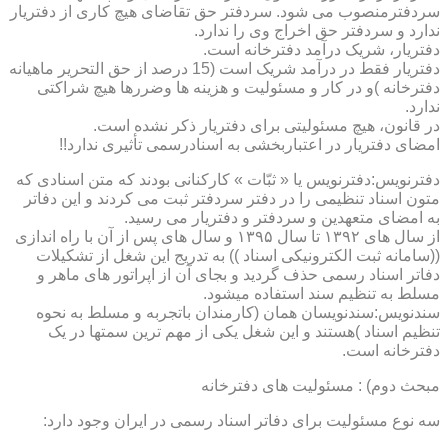
سردفترمنصوب می شود. سردفتر حق تقاضای هیچ کاری از دفتریار
ندارد و سردفتر حق اخراج وی را ندارد.
دفتریار، شریک درآمد دفترخانه است.
دفتریار فقط در درآمد شریک است (15 درصد از حق التحریر ماهیانه
دفترخانه )و در کار و مسئولیت و هزینه ها وضررها هیچ شراکتی
ندارد.
در قانون، هیچ مسئولیتی برای دفتریار ذکر نشده است.
امضای دفتریار در اعتباربخشی به اسنادرسمی تأثیری ندارد!!
دفترنویس:دفترنویس یا « ثبّات » کارکنانی بودند که متن اسنادی که
متون اسناد تنظیمی را در دفتر سردفتر ثبت می کردند و این دفاتر
به امضای متعهدین و سردفتر و دفتریار می رسید.
از سال های ۱۳۹۲ تا سال ۱۳۹۵ و سال های پس از آن با راه اندازی
((سامانه ثبت الکترونیکی اسناد )) به تدریج این شغل از تشکیلات
دفاتر اسناد رسمی حذف گردید و بجای آن از اپراتور های ماهر و
مسلط به تنظیم سند استفاده میشود.
سندنویس:سندنویسان همان (کارمندان باتجربه و مسلط به نحوه
تنظیم اسناد )هستند و این شغل یکی از مهم ترین سمتها در یک
دفترخانه است.
مبحث دوم) : مسئولیت های دفترخانه
سه نوع مسئولیت برای دفاتر اسناد رسمی در ایران وجود دارد: