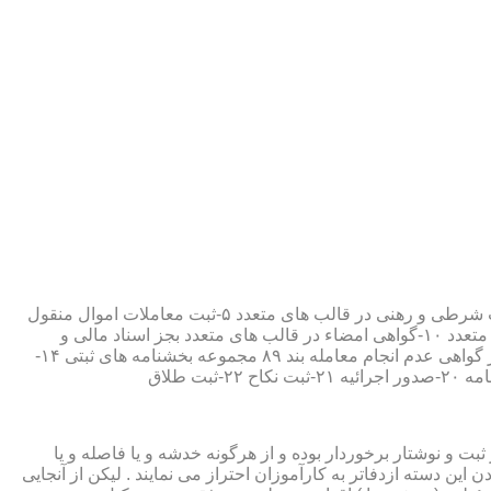
۱-ثبت اسناد مطابق مقررات قانونی ۲-ارائه مواد مصدق از اسناد ثبت شده ۳-تصدیق صحت امضاء،قبول و حفظ اسناد امانتی ۴-ثبت معاملات شرطی و رهنی در قالب های متعدد ۵-ثبت معاملات اموال منقول
۶-ثبت معاملات اموال غیر منقول ۷-ثبت وصیت در قالبهای عهدی و تکمیلی ۸-ثبت اقرارنامه در قالب های متعدد ۹-ثبت وکالت در قالب های متعدد ۱۰-گواهی امضاء در قالب های متعدد بجز اسناد مالی و
معاملاتی ۱۱-تصدیق کپی اسناد و اوراق مراجعین ۱۲-دریافت قبوض سپرده مستاجرین در قالب بند ۵۲ مجموعه بخشنامه های ثبتی ۱۳-صدور گواهی عدم انجام معامله بند ۸۹ مجموعه بخشنامه های ثبتی ۱۴-
ت و نوشتار برخوردار بوده و از هرگونه خدشه و یا فاصله و یا
ین دسته ازدفاتر به کارآموزان احتراز می نمایند . لیکن از آنجایی