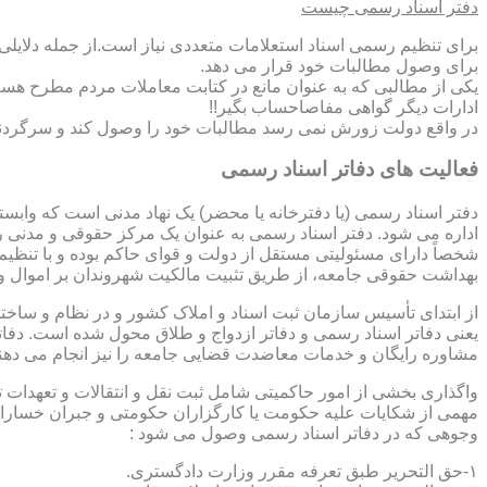
دفتر اسناد رسمی چیست
برای تنظیم رسمی اسناد استعلامات متعددی نیاز است.از جمله دلایل
برای وصول مطالبات خود قرار می دهد.
یکی از مطالبی که به عنوان مانع در کتابت معاملات مردم مطرح هست
ادارات دیگر گواهی مفاصاحساب بگیر!!
در واقع دولت زورش نمی رسد مطالبات خود را وصول کند و سرگردنه ر
فعالیت های دفاتر اسناد رسمی
دفتر اسناد رسمی (یا دفترخانه یا محضر) یک نهاد مدنی است که وابس
اداره می شود. دفتر اسناد رسمی به عنوان یک مرکز حقوقی و مدنی ر
شخصاً دارای مسئولیتی مستقل از دولت و قوای حاکم بوده و با تنظی
بهداشت حقوقی جامعه، از طریق تثبیت مالکیت شهروندان بر اموال و 
از ابتدای تأسیس سازمان ثبت اسناد و املاک کشور و در نظام و ساخت
یعنی دفاتر اسناد رسمی و دفاتر ازدواج و طلاق محول شده است. دفا
مشاوره رایگان و خدمات معاضدت قضایی جامعه را نیز انجام می دهن
واگذاری بخشی از امور حاکمیتی شامل ثبت نقل و انتقالات و تعهدا
مهمی از شکایات علیه حکومت یا کارگزاران حکومتی و جبران خسارات
وجوهی که در دفاتر اسناد رسمی وصول می شود :
۱-حق التحریر طبق تعرفه مقرر وزارت دادگستری.