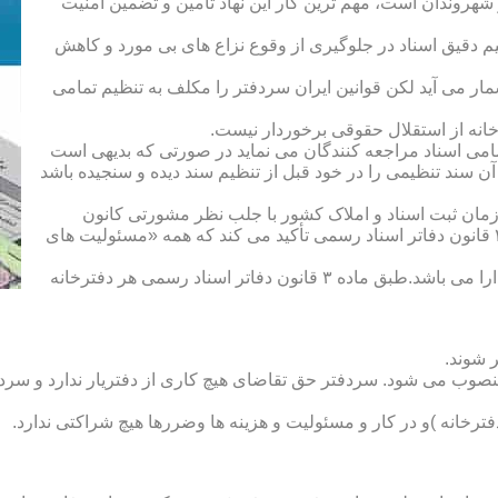
هروندان است، مهم ترین کار این نهاد تأمین و تضمین امنیت
یم دقیق اسناد در جلوگیری از وقوع نزاع های بی مورد و کاهش
ار می آید لکن قوانین ایران سردفتر را مکلف به تنظیم تمامی
ه از استقلال حقوقی برخوردار نیست.
یم تمامی اسناد مراجعه کنندگان می نماید در صورتی که بدیهی است
آن سند تنظیمی را در خود قبل از تنظیم سند دیده و سنجیده باشد
زمان ثبت اسناد و املاک کشور با جلب نظر مشورتی کانون
سردفتران و دفتریاران تعیین شده و سردفتر نامیده می شود. ماده ۲۱ قانون دفاتر اسناد رسمی تأکید می کند که همه «مسئولیت های
دفتریار :دفتریار سمت معاونت دفترخانه و نمایندگی سازمان ثبت را دارا می باشد.طبق ماده ۳ قانون دفاتر اسناد رسمی هر دفترخانه
 شوند.
منصوب می شود. سردفتر حق تقاضای هیچ کاری از دفتریار ندارد و سردف