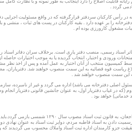
رایانه قابلیت اصلاح را دارد اینجانب به طور نمونه و با نظارت کامل مس
دمی گردد .
ار می باشد که در رأس کارکنان سردفتر قرارگرفته که در واقع مسئولیت اجرایی
فترخانه را بر عهده دارد . بقیه کارکنان در پست های ثبات ، منشی و 
بات مشغول کارورزی بوده ام .
توسط كمیسیون منتخب از آنان اختبار به عمل آمده و پس از اخذ نظر م
به این سمت منصوب خواهند شد .
 (كه مسئول اصلی دفترخانه می باشد) اداره می گردد و غیر از نامبرده، س
وم (كه در غیاب دفتریار اول، به عنوان جانشین قانونی دفتریار انجام 
 خدماتی) خواهد بود .
نطفه اولیه و ابتدایی شكل گیری مركزیتی جهت ثبت رسم
ن اداره ثبت اسناد واملاك محسوب می گردیدند كه وظایف آنان در ماده ۴۷ قانون مرقوم،ا