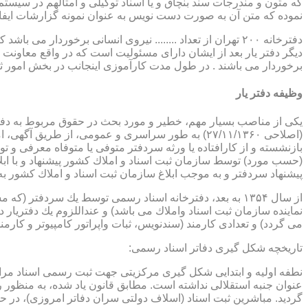
که متون و مندرجات سند بنچاق و یا اسناد توکیلی و امثالهم در سیستم 
نموده که متن آن به صورت دست نویس به عنوان نمونه گزارشات ایفا
دفترخانه ۲۰۰ تهران از تعداد ........ نیروی انسانی برخورد
دیگر دفتر یار بعد از ایشان دارای مسئولیت است که در واقع معاونت د
برخوردار می باشند . در طول مدت کارآموزی اینجانب در بخش امور ث
وظیفه دفتر یار
بازنشسته و از كارافتاده یا ورثه سردفتر متوفی یا متوفاه معرفی و 
پیشنهاد سردفتر و به موجب ابلاغ سازمان ثبت اسناد و املاك كشور 
از سال ۱۳۵۴ به بعد، دفترخانه اسناد رسمی توسط یك سردفتر
نماینده سازمان ثبت اسناد واملاك می باشد) و عنداللزوم یك دفتریار د
می گردد) و تعدادی كارمند (سندنویس، ثبات واپراتور كامپیوتر و كارمند
تاریخچه شكل گیری دفاتر اسناد رسمی:
گردید. مباشرین ثبت اسناد (اسلاف دولتی سران دفاتر امروزی)، در حقیقت جزو كارمندا