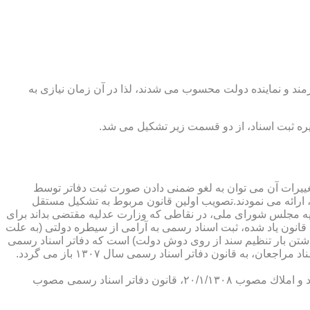
رمند و نماینده دولت محسوب می شدند، لذا در آن زمان نیازی به
پدیدار ساخت كه از عمده ترین تغییرات آن می توان به لغو ضمنی دادن صورت ثبت دفاتر توسط
ارائه می نمودند.تصویب اولین قانون مربوط به تشكیل مستقل
۱۳۰۷ باز می گردد. مطابق ماده ۱ قانون تشكیل دفاتر اسناد رسمی مصوب ۱۳/۱۱/۱۳۰۷ كمیسیون عدلیه مجلس شورای ملی، در نقاطی كه وزارت عدلیه مقتضی بداند برای
قانون یاد شده، ثبت اسناد رسمی به آرامی از سیطره دولتی (به علت
اشتن بار تنظیم سند از روی دوش دولت) است كه دفاتر اسناد رسمی
شكل می گیرد، علی رغم اینكه صلاحیت دفاتر در آن زمان محلی بوده است. به عبارت دیگر اولین اقدام مربوط به خصوصی سازی تنظیم اسناد مراجعان، به قانون دفاتر اسناد رسمی سال ۱۳۰۷ باز می گردد.
در آن زمان، هر دفتر اسناد رسمی مركب از یك نفر صاحب دفتر و لااقل یك نفر نماینده اداره ثبت اسناد بوده است. با تصویب قانون ثبت اسناد و املاك مصوب ۲۰/۱/۱۳۰۸، قانون دفاتر اسناد رسمی مصوب