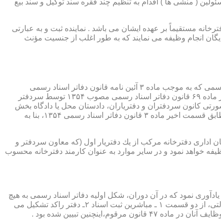
ئولین ( منشی ها ) اقدام به تنظیم چند فقره سند توکیل و سند بیع
 دفترخانه مستقیماً بر عهده ایشان می باشد . نماینده ثبت و به عبارتی
بایگان انجام وظیفه می نمایند که به طور اغلب از جنسیت مؤنث
یكی از مناصب بسیار مهم، خطیر و مورد بحث در حقوق مربوط به دفاتر اسناد رسمی، منصب دفتر یاری است. برخلاف سران دفاتر اسناد رسمی كه به موجب ماده ۳ آئین نامه قانون دفاتر اسناد رسمی
(اصلاحی ۲۷/۱۱/۱۳۶۰) به طور سراسری و عمومی، از طریق آگهی، امتحانات ورودی و اختبار، انتخاب گردیده یا به موجب اختیارات حاصله از ماده ۶۹ قانون دفاتر اسناد رسمی مصوب ۱۳۵۴ توسط سردفتر
شورتی كانون سردفتران و دفتریاران، دادستان محل یا دادگاه بخش
(حسب مورد) توسط سازمان ثبت اسناد و املاك كشور پیشنهاد و با ابلاغ ریاست قوه قضائیه به این سمت منصوب خواهند شد. دفتریاران، مطابق قسمت اخیر ماده ۳ قانون دفاتر اسناد رسمی ۱۳۵۴، بنا به
ازمان اداری دفترخانه مركب از یك دفتریار اول (كه معاون سردفتر و
وظیفه خواهد نمود و در سایر موارد به عنوان كارمند دفترخانه محسوب
ی اسناد مراجعان، به قانون ثبت اسناد مصوب سال ۱۲۹۰ شمسی بازمی گردد.باید یادآوری نمود كه در آن دوران، شكل اولیه دفاتر اسناد رسمی به هیچ
عنوان جنبه استقلالی نداشته است. مطابق قانون یاد شده، به منظور رسمیت دادن به اسناد قاطبه مردم، دوایر ثبت اسناد به عنوان نهادی دولتی، از دو قسمت ۱ ـ مباشرین ثبت اسناد ۲ـ دفتر راكد تشكیل می
ینچنین تبیین شده بود .