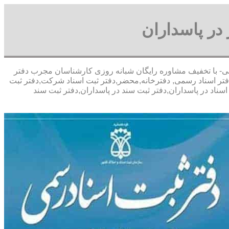
در پاسداران
ای پورعباسی- با تخفیف مشاوره رايگان شبانه روزی کارشناسان مجرب دفتر
فتر اسناد رسمی, دفترخانه,محضر,دفتر ثبت اسناد شرکت,دفتر ثبت
سناد در پاسداران,دفتر ثبت سند در پاسداران,دفتر ثبت سند