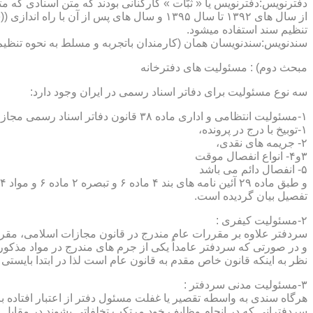
دفترنویس:دفترنویس یا « ثبّات » کارکنانی بودند که متن اسنادی که م
از سال های ۱۳۹۲ تا سال ۱۳۹۵ و سال های پس 
تنظیم سند استفاده میشود.
سندنویس:سندنویسان همان (کارمندان باتجربه و مسلط به نحوه تنظیم 
مبحث دوم) : مسئولیت های دفترخانه
سه نوع مسئولیت برای دفاتر اسناد رسمی در ایران وجود دارد:
۱-مسئولیت انتظامی و اداری ماده ۳۸ قانون دفاتر اسناد رسمی مجازات های انتظامی را برمی شمرد که ۵ درجه شامل :
۱-توبیخ با درج در پرونده،
۲- جریمه های نقدی،
۳و۴- انواع انفصال موقت
۵- انفصال دائم می باشد
تفصیل بیان گردیده است.
۲-مسئولیت کیفری :
سردفتر علاوه بر مقررات عام مندرج در قانون مجازات اسلامی، مقررات خاصی نیز در مواد ۱۰۰ و۱۰۱ و۱۰۲و ۳
و در صورتی که سردفتر عامداً یکی از جرم های مندرج در مواد مذک
نظر به اینکه قانون خاص مقدم به قانون عام است لذا در ابتدا بایستی
۳-مسئولیت مدنی سردفتر :
هرگاه سندی به واسطه تقصیر یا غفلت مسئول دفتر از اعتبار افتاده با
سردفترانی که در انجام وظایف خود مرتکب تخلفاتی بشوند در مقابل 