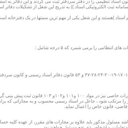
تون اسناد تنظیمی را در دفتر سردفتر ثبت می کردند و این دفاتر به ام
از آن با راه اندازی ((سامانه ثبت الکترونیکی اسناد )) به تدریج این شغل از تشک
اسناد )هستند و این شغل یکی از مهم ترین سمتها در یک دفترخانه است
۱۰ قانون ثبت پیش بینی گردیده است؛
ور را مرتکب شود ، جاعل در اسناد رسمی محسوب و به مجازاتی که بر
 قاضی، قانون خاص را اعمال نماید.
شد مسئول مذکور باید علاوه بر مجازات های مقرر، از عهده کلیه خسارا
متعاملین و اشخاص ذی نفع مسئول خواهند بود .