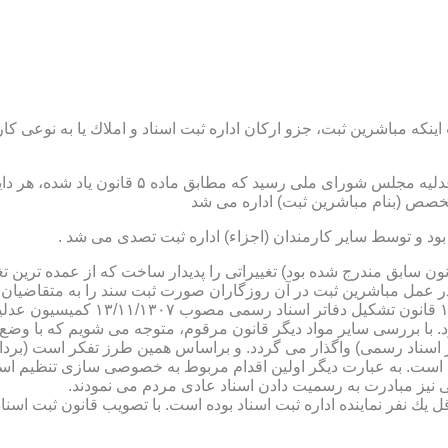
نكه مباشرین ثبت، جزو اركان اداره ثبت اسناد و املاك یا به نوعی كا
ن یاد شده، در شرح وظائف مباشرین ثبت (آنچه كه در ماده ۴۷ قانون سابق مندرج شده بود) تغییراتی را 
 عمل مباشرین ثبت در آن روزگاران صورت ثبت سند را به متقاضیان، 
دفترخانه های اسناد رسمی، به سال 
. با بررسی سایر مواد دیگر قانون مرقوم، متوجه می شویم كه با وضع 
ر اسناد رسمی) واگذار می گردد. و براساس همین طرز تفكر است (برد
ی نیز مبادرت به رسمیت دادن اسناد عادی مردم می نمودند.