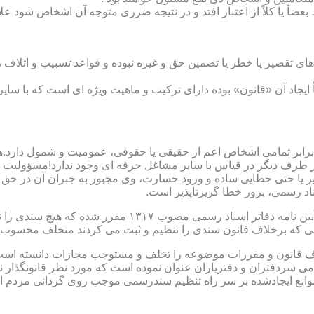
بعضاً یا کلاً از اعتبار افتد و در نتیجه ضرری متوجه آن اشخاص شود عل
ی تقصیر یا خطر یا تضمین حق و غیره نبوده و قواعد تسبیب و اتلاف ر
 ایجاد آن «قانون» بوده دارای ترکیب و ماهیت ویژه ای است که با سا
ابر تمامی اشخاص اعم از حقیقی یا حقوقی، عمومیت و شمول دارد.هی
 طرف دیگر در قیاس با سایر مشاغل حرفه ای وجود ندارد!مسؤولیت م
 یا حتی خطایی ساده و ورود خسارت، وی مجبور به جبران آن در حق 
د رسمی، بروز خطا گریزناپذیر است.
مبحث سوم): موانع موجود برای تنظیم اسناد رسمی مطابق ماده
رانی که برخلاف قانون سندی را تنظیم و ثبت می کردند متخلف محسوب
امی سردفتران و دفتریاران عنوان نموده است که مورد نظر قانونگذار 
انع ایجادشده بر سر راه تنظیم سندرسمی موجب روی گردانی مردم ا