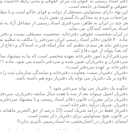
دفتر اسناد رسمی به عنوان یک مرکز حقوقی و مدنی رابط حاکمیت و ش
حقوقی و اقتصادی جامعه است.
این نهاد دارای مسئولیتی مستقل از دولت و قوای حاکم است و با تنظ
مراجعات مردم به محاکم دادگستری نقش دارند.
هر چند در ایران به ظاهر، سردفتری اسناد رسمی از مشاغل آزاد به شم
اسناد مراجعه کنندگان می نماید.
در ایران شخصیت حقوقی دفترخانه، شخصیت مستقلی نیست و دفترخان
ماده ۳۰ قانون دفاتر اسناد رسمی ایران سردفتر را مکلف به تنظ
سردفتر نباید هر سندی تنظیم کند مگر اینکه قدرت استدلال و دفاع از 
که بعداً بتواند از خود دفاع کند.
سردفتر:اداره امور دفترخانه بعهده شخصی است که بنا به پیشنهاد سا
دفترخانه بر عهده سردفتر است».
علاوه بر یک دفتریار می تواند یک دفتریار دوم هم داشته باشد.
چگونه یک دفتریار می تواند سردفتر شود ؟
دفتریار اصیل میتواند بعد از سه یا هفت سال سابقه دفتریاری، سردفتر
دفتریار برابر مقررات قانون دفاتر اسناد رسمی و با پیشنهاد سردفتر
دفتریار، شریک درآمد دفترخانه است.
دفتریار فقط در درآمد شریک است (15 درصد از حق التحریر ماهیانه دفترخانه )و در کار و مسئولیت و هزینه ها وضررها هیچ شراکتی ندارد.
در قانون، هیچ مسئولیتی برای دفتریار ذکر نشده است.
امضای دفتریار در اعتباربخشی به اسنادرسمی تأثیری ندارد!!