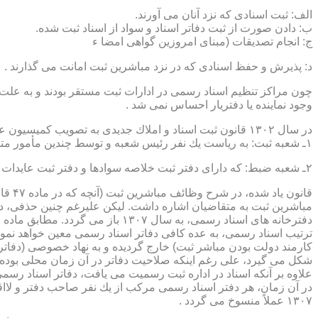
الف: ثبت اسنادی كه نزد آنان می آورند.
ب: دادن صورت از ثبت دفاتر اسناد و سواد از اسناد ثبت شده.
ج: انجام تصدیقات (مبنای امروزین گواهی امضا ء
د: پذیرش و حفظ اسنادی كه در نزد مباشرین ثبت امانت می گذارند .
چون مراكز تنظیم اسناد رسمی در ادارات ثبت مستقر بودند و به علت ای
وجود نماینده یا دفتریار احساس نمی شد .
در سال ۱۳۰۲ قانون ثبت اسناد و املاك جدیدی به تصویب كمیسیون عدلیه مجلس شورای ملی رسید كه مطابق ماده ۵ قانون یاد شده، هر دایره ثبت اسناد، از دو قسمت زیر تشكیل می شد.
۱ـ شعبه ثبت: به ریاست یك نفر رئیس شعبه و توسط چندین مأمور متخصص (بنام مباشرین ثبت) اداره می شد
۲ـ شعبه ضبط: كه دارای دفتر ثبت خلاصه سوادها و دفتر ثبت عایدات بود و توسط سایر كارمندان (اجزاء) اداره ثبت تصدی می شد .
قانو
مباشرین ثبت به متقاضیان اشاره داشت. لیكن علیرغم چنین حذفی، در
ترتیب اسناد رسمی، به عده كافی دفاتر اسناد رسمی معین خواهد نمود
كارمند دولت بودن مباشر ثبت) خارج گردیده و به نهاد خصوصی (دفات
علاوه بر آنكه اسناد در اداره ثبت رسمیت می یافت، دفاتر اسناد رسم
۱۳۰۷ عملاً منسوخ می گردد .