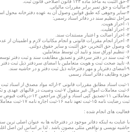
۲-حق الثبت به ماخذ ماده ۱۲۳ قانون اصلاحی قانون ثبت.
۳-مالیات و حق تمبر برابر مقررات مالیاتی.
۴-سایر وجوهی که طبق قوانین وصول آن به عهده دفترخانه محول است.
مراحل تنظیم سند در دفاتر اسناد رسمی:
۱- احراز هویت.
۲- احراز اهلیت.
۳- احراز اصالت و اعتبار مستندات سند.
۴- احراز انجام مقررات قانونی و انجام مکاتبات لازم و اطمینان از عدم منع قانونی تنظیم سند.
۵- وصول حق التحریر، حق الثبت و سایر حقوق دولتی.
۶- تنظیم اوراق سند و تایید آن توسط متعاملین.
۷- ثبت سند در دفتر سردفتر و تصدیق مطابقت سند و ثبت دفتر توسط متعاملین.
۸- تایید صحت ثبت و هویت متعاملین با امضای سردفتر ذیل ثبت دفتر و حاشیه سند.
۹-امضای دفتریار و مهر دفترخانه ذیل ثبت دفتر و در حاشیه سند.
حوزه وظایف دفاتر اسناد رسمی
ثبت رضایت نامه ۱۵-ثبت تعهد نامه ۱۶-ثبت اجاره نامه ۱۷-ثبت معاملات سرقفلی ۱۸-ثبت وقف نامه و اسناد موقوفه ۱۹-ثبت اسناد ضمانت نامه ۲۰-صدور اجرائیه ۲۱-ثبت نکاح ۲۲-ثبت طلاق
فعالیت های انجام شده :
با عنایت به اینکه دفاتر موجود در دفترخانه ها به عنوان اصلی ترین 
حاشیه نویسی و نواقص مثلی مصون باشد . لذا بر اساس این اصل اغلب دفت