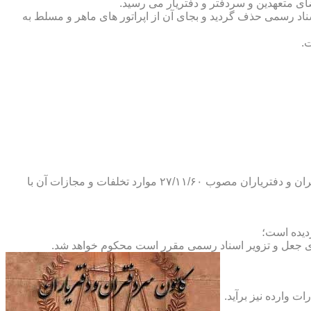
ضای متعهدین و سردفتر و دفتریار می رسید.
یلات دفاتر اسناد رسمی حذف گردید و بجای آن از اپراتور های ماهر و مسلط به
.
و طبق ماده ۲۹ آئین نامه های بند ۴ ماده ۶ و تبصره ۲ ماده ۶ و مواد ۱۴- ۱۷-۱۹-۲۰-۲۴-۲۸-۳۷ و ۵۳ قانون دفاتر اسناد رسمی و کانون سردفتران و دفتریاران مصوب ۲۷/۱۱/۶۰ موارد تخلفات و مجازات آن با
ای جعل و تزویر اسناد رسمی مقرر است محکوم خواهد شد.
ت وارده نیز برآید.