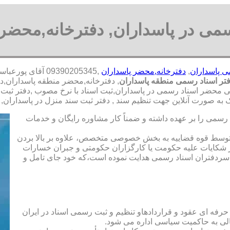
سمی در پاسداران, دفترخانه,محضر 
ی پاسداران
,
دفترخانه,محضر پاسداران
,09390205345 آق
تر اسناد رسمی منطقه پاسداران
, دفترخانه,محضر منطقه پاسداران,د
می محضر اسناد رسمی در پاسداران,ثبت اسناد با نرخ مصوب ,دفتر ثبت ا
ه صورت آنلاین جهت تنظیم سند , دفتر ثبت سند منزل در پاسداران,
رسمی را بر عهده داشته و ضمناً کار مشاوره رایگان و خدمات
ت توسط قوه قضاییه به بخش خصوصی متخصص، علاوه بر بالا بردن
 شکایات علیه حکومت یا کارگزاران حکومتی و جبران خسارات
ی سردفتران اسناد رسمی هدایت نموده است،که خود جای تامل و
 حرفه ای عقود و قراردادهاو تنظیم و ثبت رسمی اسناد در ایران
الی به حاکمیت سیاسی اداره می شود.