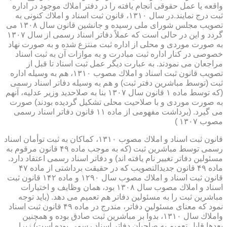
واقعه یا عمل حقوقی انجام یافته را در دفتر املاك موجود در اداره
ثبت درج نمایند.در سال ۱۳۱۰، قانون ثبت اسناد و املاك كنونی به
تصویب مجلس شورای ملی رسیده و جانشین قانون سال ۱۳۰۸ می
گردد و این در حالی است كه عملاً دفاتر اسناد رسمی از سال ۱۳۰۷
به صورت موردی و محلی از اداره ثبت منتزع شده و به صورت نهاد
خصوصی در كنار اداره ثبت مبادرت و به موازات آن به ثبت اسناد
مراجعان می نمودند. به عبارت دیگر عمل ثبت اسناد تا قبل از
تصویب قانون ثبت اسناد و املاك مصوب ۱۳۱۰، هم به وسیله اداره
ثبت (توسط مباشرین دفتر ثبت) و هم به وسیله دفاتر اسناد رسمی
(كه توسط ماده ۱ قانون سال ۱۳۰۷ بنا به صلاحدید وزیر عدلیه، آنهم
به صورت موردی و با صلاحیت محلی تشكیل گردیده بودند) صورت
می گیرد. (برداشت مفهومی از ماده ۱۱ قانون دفاتر اسناد رسمی
مصوب ۱۳۰۷ )
قانون ثبت اسناد و املاك مصوب ۱۳۱۰، كماكان به ثبت توأمان اسناد
رسمی توسط مباشرین ثبت (كه به موجب ماده ۴۹ قانون مرقوم به
مسئولین دفاتر تغییر نام یافته اند) و دفاتر اسناد رسمی اعتقاد دارد.
ماده ۴۹ قانون جدیدالتصویب كه در حقیقت برداشتی از ماده ۴۷
قانون ثبت اسناد و املاك مصوب سال ۱۲۹۰ و ماده ۱۴۲ قانون ثبت
اسناد و املاك مصوب سال ۱۳۰۸ بود، همان وظایف و اختیارات
مباشرین ثبت را به مسئولین دفاتر هم تعمیم می دهد. (باید توجه
نمود كه معنای مسئولین دفاتر، مندرج در ماده ۴۹ قانون ثبت اسناد
واملاك سال ۱۳۱۰، بدواً بر مباشرین ثبت صادق بوده و همچنین
بعدها قابل تعمیم به صاحبان دفاتر اسناد رسمی بوده است) زیرا