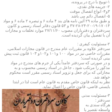
۱-توبیخ با درج در پرونده،
۲- جریمه های نقدی،
۳و۴- انواع انفصال موقت
۵- انفصال دائم می باشد
و طبق ماده ۲۹ آئین نامه های بند ۴ ماده ۶ و تبصره ۲ ماده ۶ و مواد
۱۴- ۱۷-۱۹-۲۰-۲۴-۲۸-۳۷ و ۵۳ قانون دفاتر اسناد رسمی و کانون
سردفتران و دفتریاران مصوب ۲۷/۱۱/۶۰ موارد تخلفات و مجازات
آن با تفصیل بیان گردیده است.
۲-مسئولیت کیفری :
سردفتر علاوه بر مقررات عام مندرج در قانون مجازات اسلامی،
مقررات خاصی نیز در مواد ۱۰۰ و۱۰۱ و۱۰۲و ۱۰۳ قانون ثبت پیش
بینی گردیده است؛
و در صورتی که سردفتر عامداً یکی از جرم های مندرج در مواد
مذکور را مرتکب شود ، جاعل در اسناد رسمی محسوب و به
مجازاتی که برای جعل و تزویر اسناد رسمی مقرر است محکوم
خواهد شد.
نظر به اینکه قانون خاص مقدم به قانون عام است لذا در ابتدا
بایستی قاضی، قانون خاص را اعمال نماید.
۳-مسئولیت مدنی
سردفتر :
هرگاه سندی به
واسطه تقصیر یا