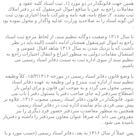
همین جهت قانونگذار در دو مورد (۱ـ ثبت اسناد كلیه عقود و
معاملات راجع به عین یا منافع اموال غیرمنقول كه در دفتر املاك
ثبت نشده. ۲ـ صلح نامه، هبه نامه و شركت نامه) اجباری بودن ثبت
این گونه اسناد را به صلاحدید وزارت عدلیه واگذار و محول نموده بود
.
تا سال ۱۳۱۶ وضعیت دوگانه تنظیم سند، از لحاظ مرجع ثبت اسناد
راجع به اموال غیرمنقول همچنان ادامه داشت (البته باید در نظر
داشت كه با نزدیك شدن به سال ۱۳۱۶ شاهد اقبال عمومی و
استقبال مقامات دولتی به منظور انتزاع و انتقال اختیارات راجع به
تنظیم سند از سوی اداره ثبت به سمت دفاتر اسناد رسمی می
باشیم .
با وضع قانون دفاتر اسناد رسمی در مورخه ۱۵/۳/۱۳۱۶، كلاً وظیفه
تنظیم سند از اداره ثبت منتزع و این وظیفه به عهده دفاتر اسناد
رسمی محول می گردد و به موجب این قانون و برای اولین بار
اصطلاح سردفتر (به جای صاحب دفتر یا مسئول دفتر ) باب می
شود. قانونگذار در قانون دفاتر اسناد رسمی مصوب ۱۳۱۶، علاوه بر
پیش بینی فردی بنام نماینده اداره ثبت در دفاتر اسناد رسمی،
همچنین به منظور معاضدت سردفتر حضور فرد دیگری را نیز
مفروض می داند كه صرفاً عنوان معاون سردفتر را داشته و دفتریار
نامیده می شود .
پس عملاً از سال ۱۳۱۶ به بعد، دفاتر اسناد رسمی (حسب مورد و با