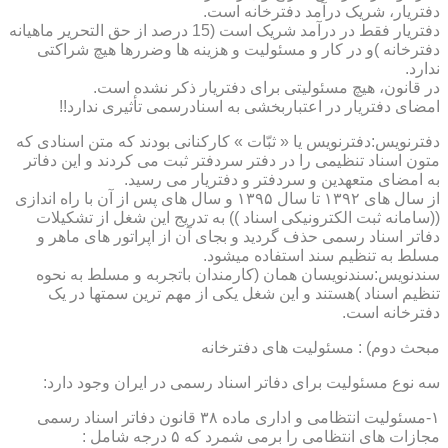
دفتریار، شریک درآمد دفترخانه است.
دفتریار فقط در درآمد شریک است (15 درصد از حق التحریر ماهیانه
دفترخانه )و در کار و مسئولیت و هزینه ها وضررها هیچ شراکتی
ندارد.
در قانون، هیچ مسئولیتی برای دفتریار ذکر نشده است.
امضای دفتریار در اعتباربخشی به اسنادرسمی تأثیری ندارد!!
دفترنویس:دفترنویس یا « ثبّات » کارکنانی بودند که متن اسنادی که
متون اسناد تنظیمی را در دفتر سردفتر ثبت می کردند و این دفاتر
به امضای متعهدین و سردفتر و دفتریار می رسید.
از سال های ۱۳۹۲ تا سال ۱۳۹۵ و سال های پس از آن با راه اندازی
((سامانه ثبت الکترونیکی اسناد )) به تدریج این شغل از تشکیلات
دفاتر اسناد رسمی حذف گردید و بجای آن از اپراتور های ماهر و
مسلط به تنظیم سند استفاده میشود.
سندنویس:سندنویسان همان (کارمندان باتجربه و مسلط به نحوه
تنظیم اسناد )هستند و این شغل یکی از مهم ترین سمتها در یک
دفترخانه است.
مبحث دوم) : مسئولیت های دفترخانه
سه نوع مسئولیت برای دفاتر اسناد رسمی در ایران وجود دارد:
۱-مسئولیت انتظامی و اداری ماده ۳۸ قانون دفاتر اسناد رسمی
مجازات های انتظامی را برمی شمرد که ۵ درجه شامل :