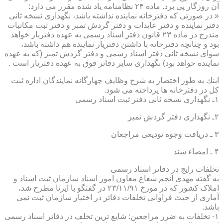
آن روزگار پی برد. ماده ۲۴ نظامنامه یاد شده مقرر می دارد:
« در صورتی كه دفترخانه نماینده نداشته باشد، نگهداری نسخه ثانی
دفتر نماینده و دفتر عایدات و دفتر گردش تمبر و دفتر ثبت مكاتبات
مندرج در ماده ۲۳ قانون دفتر اسناد رسمی به عهده دفتریار خواهد
بود و چنانچه دفترخانه با داشتن دفتریار نماینده هم داشته باشد،
سوای نسخه ثانی دفتر اسناد رسمی و دفتر گردش تمبر (كه به عهده
نماینده خواهد بود) نگهداری سایر دفاتر فوق به عهده دفتریار است .
اینك به طور اختصار به شرح وظایف چهارگانه نمایندگان اداره ثبت
كل در دفترخانه ها پرداخته می شود.
۱ـ نگهداری نسخه ثانی دفتر ثبت اسناد رسمی
۲ـ نگهداری دفتر گردش تمبر
۳ ـ دریافت وجوه تودیعی مراجعان
۴ ـ امضاء سند
تخلفات رایج در دفاتر اسناد رسمی
به گفته مهدی انجم شعاع معاون امور اسناد سازمان ثبت اسناد و
املاک کشور که در مورخ ۲۳/۱۱/۹۱ در گفتگو با ایرنا مطرح شد،
آماری از حیث فراوانی تخلفات دفاتر در اختیار سازمان ثبت نمی
باشد.
۱- تخلفات به ضرر مراجعین: شایع ترین تخلف در دفاتر اسناد رسمی