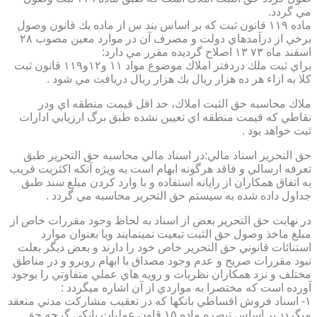
مي گردد.
ماده ۱۱۹ قانون ثبت كه بر اساس بند س از ماده يك قانون وصول
برخي از درآمدهاي دولت و مصرف آن در موارد معين مصوب ۲۸
اسفند ماه ۷۳ ۱۳ اصلاح گرديده مقرر مي دارد:
براي ثبت ملك دردفتر املاك موضوع مواد ۱۱ و۱۲و۱۱۹ قانون ثبت
كلا به ازاء هر ده هزار ريال يك هزار ريال دريافت مي شود .
ملاك محاسبه حق الثبت املاك، حد اقل قيمت منطقه اي ودر
نقاطي كه قيمت منطقه اي تعيين نشده طبق برگ ارزيابي ادارات
ثبت خواهد بود .
حق التحرير اسناد مالي:در اسناد مالي محاسبه حق التحرير طبق
تعرفه ارسالي و فاقد هرگونه ابهام است به ويژه آنكه اكثريت قريب
به اتفاق همكاران از رايانه استفاده و با وارد كردن مبلغ سند طبق
جداول داده شده به سيستم حق التحرير محاسبه مي گردد .
در نهايت حق التحرير بعض از اسناد به لحاظ وجود مقررات خاص از
مبلغ ماخذ وصول حق الثبت تبعيت نمينمايند ويا بعنوان موارد
استنائات قانوني حق التحرير خاص خود را دارند و بعض ديگر بعلت
نبود مقررات صريح و عدم وجود مصداق با ابهام روبرو و در مناطق
مختلف و نزد همكاران نظريات و رويه هاي عملي متفاوتي را بوجود
آورده است كه مختصرا به مواردي از آن اشاره ميگردد :
۱- اسناد فروش اقساطي بانكها كه در تعقيب مشاركت مدني منعقد
ميگردد بر اساس تبصره ماده ۱۵ قاون عمليات بانكي گرچه حق