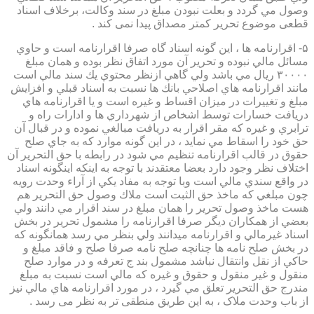
وصول مي گردد و بعلت نبودن مبلغ در سند وكالت، برخلاف اسناد
قطعی موضوع تحریر کمتر مصداق پیدا نمی کند .
۵- اقرارنامه ها ، اين گونه اسناد گاه صرفا اقرارنامه است و حاوي
مسائل مالي نبوده و تحرير آن مورد اتفاق نظر بوده و همان مبلغ
۳۰۰۰۰ ريال مي باشد ولي گاهي ازنظر محتوي يك سند مالي است
مانند اقرارنامه هاي اصلاحي بانك ها نسبت به اسناد قبلي و افزايش
مبلغ و تغييرات در ميزان اقساط و غيره است و يا اقرارنامه هاي
دريافت خسارات توسط اشخاص از شهرداري ها و ادارات راه و
ترابري و غيره كه مقر اقرار به دريافت مبالغي نموده و در قبال آن
حق خود را اسقاط مي نمايد ، در اين گونه موارد كه به جاي صلح
حقوق در قالب اقرارنامه تنظيم مي شود در رابطه با حق التحرير آن
اختلاف نظر وجود دارد بعضا معتقدند با توجه به اينكه اينگونه اسناد
در واقع سندي مالي است وبا توجه به مفاد يكي از آراء وحدت رويه
چون مبلغي كه ماخذ حق الثبت است ملاك وصول حق التحرير هم
هست ماخذ وصول تحرير را همان مبلغ در سند اقرار مي دانند ولي
بعضي از همكاران ديگر صرفا اقرارنامه را مشمول تحرير در بخش
اسناد غيرمالي و اقرارنامه ميدانند ولي بنظر مي رسد همانگونه كه
در بخش صلح نامه ها چنانچه صلح نامه صرفا صلح و فاقد مبلغ و
حاكي از نقل وانتقال نباشد مشمول بند ج تعرفه و در موارد صلح
منقول و غير منقول و حقوق و غيره كه مالي است نسبت به مبلغ
مندرج حق التحرير تعلق مي گيرد ، در مورد اقرارنامه هاي مالي نيز
از باب وحدت ملاک ، به این طریق منطقی تر به نظر می رسد .