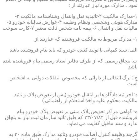
نمود ، مدارک مورد نیاز عبارتند از :
۱-مدارک مالکیت ۲-تائیدیه نقل وانتقال وشناسنامه مالکیت ۳-
مدارک هویتی وشخصی ونظام وظیفه ۴-عوارض سالیانه خودرو ۵-
مالیات نقل و انتقال ۶- بیمه نامه شخص ثالث معتبر ۷-کارت سوخت
۱- مدارک مربوط به مالکیت فروشنده که عبارتند از
الف: سند کمپانی یا تولید کننده خودرو که باید بنام فروشنده باشد
ب: بنچاق رسمی که از طرف دفاتر اسناد رسمی بنام فروشنده شده
باشد
ج : برگ انتقالی از دارائی که مخصوص انتقالات دولتی به اشخاص
است
د: اجرائیه دادگاه ها بر انتقال خودرو (پس از تعویض پلاک و تائید
مالکیت محکوم علیه واخذ استعلام از راهنمائی )
ه- گواهی مراکز تعویض پلاک مبنی بر تعویض پلاک خودرو بنام
فروشنده قبل از ۲۳/۰۷/۸۴ که طبق تائید سازمان ثبت نیاز به بنچاق
ندارد و سند ماقبل کفایت می نماید.
گرچه وظیفه کنترل اصالت خودرو وتائید مدارک طبق ماده ۲۰ به