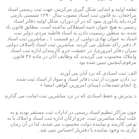
نطفه اولیه و ابتدایی شكل گیری مركزیتی جهت ثبت رسمی اسناد
مراجعان، به قانون ثبت اسناد مصوب سال ۱۲۹۰ شمسی بازمی
گردد.باید یادآوری نمود كه در آن دوران، شكل اولیه دفاتر اسناد
رسمی به هیچ عنوان جنبه استقلالی نداشته است. مطابق قانون یاد
شده، به منظور رسمیت دادن به اسناد قاطبه مردم، دوایر ثبت
اسناد به عنوان نهادی دولتی، از دو قسمت ۱ ـ مباشرین ثبت اسناد
۲ـ دفتر راكد تشكیل می گردید. مباشرین ثبت اسناد (اسلاف دولتی
سران دفاتر امروزی)، در حقیقت جزو كارمندان اداره ثبت اسناد
واملاك محسوب می گردیدند كه وظایف آنان در ماده ۴۷ قانون
مرقوم،اینچنین تبیین شده بود .
الف: ثبت اسنادی كه نزد آنان می آورند.
ب: دادن صورت از ثبت دفاتر اسناد و سواد از اسناد ثبت شده.
ج: انجام تصدیقات (مبنای امروزین گواهی امضا ء
د: پذیرش و حفظ اسنادی كه در نزد مباشرین ثبت امانت می گذارند
.
چون مراكز تنظیم اسناد رسمی در ادارات ثبت مستقر بودند و به
علت اینكه مباشرین ثبت، جزو اركان اداره ثبت اسناد و املاك یا به
نوعی كارمند و نماینده دولت محسوب می شدند، لذا در آن زمان
نیازی به وجود نماینده یا دفتریار احساس نمی شد .