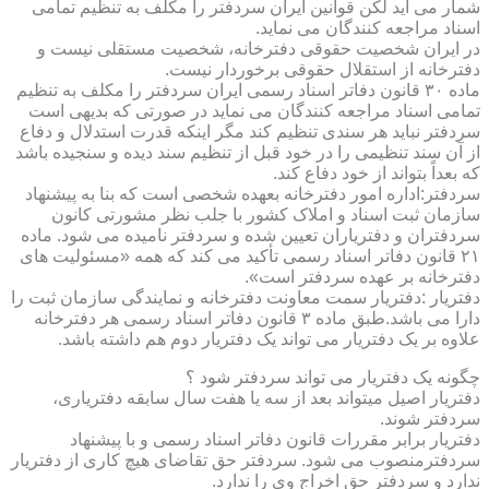
شمار می آید لکن قوانین ایران سردفتر را مکلف به تنظیم تمامی
اسناد مراجعه کنندگان می نماید.
در ایران شخصیت حقوقی دفترخانه، شخصیت مستقلی نیست و
دفترخانه از استقلال حقوقی برخوردار نیست.
ماده ۳۰ قانون دفاتر اسناد رسمی ایران سردفتر را مکلف به تنظیم
تمامی اسناد مراجعه کنندگان می نماید در صورتی که بدیهی است
سردفتر نباید هر سندی تنظیم کند مگر اینکه قدرت استدلال و دفاع
از آن سند تنظیمی را در خود قبل از تنظیم سند دیده و سنجیده باشد
که بعداً بتواند از خود دفاع کند.
سردفتر:اداره امور دفترخانه بعهده شخصی است که بنا به پیشنهاد
سازمان ثبت اسناد و املاک کشور با جلب نظر مشورتی کانون
سردفتران و دفتریاران تعیین شده و سردفتر نامیده می شود. ماده
۲۱ قانون دفاتر اسناد رسمی تأکید می کند که همه «مسئولیت های
دفترخانه بر عهده سردفتر است».
دفتریار :دفتریار سمت معاونت دفترخانه و نمایندگی سازمان ثبت را
دارا می باشد.طبق ماده ۳ قانون دفاتر اسناد رسمی هر دفترخانه
علاوه بر یک دفتریار می تواند یک دفتریار دوم هم داشته باشد.
چگونه یک دفتریار می تواند سردفتر شود ؟
دفتریار اصیل میتواند بعد از سه یا هفت سال سابقه دفتریاری،
سردفتر شوند.
دفتریار برابر مقررات قانون دفاتر اسناد رسمی و با پیشنهاد
سردفترمنصوب می شود. سردفتر حق تقاضای هیچ کاری از دفتریار
ندارد و سردفتر حق اخراج وی را ندارد.