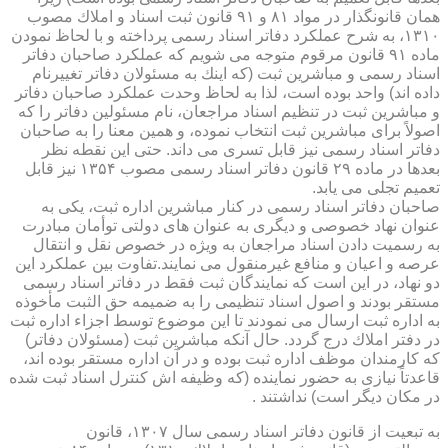
همان قانونگذار در مواد ۸۱ و ۹۱ قانون ثبت اسناد و املاك مصوب
۱۳۱۰، به شرح عملكرد دفاتر اسناد رسمی پرداخته و با لحاظ نمودن
ماده ۹۱ قانون مرقوم متوجه می شویم كه عملكرد صاحبان دفاتر
اسناد رسمی و مباشرین ثبت (كه اینك به مسئولان دفاتر تغییرنام
داده اند) واحد بوده است، لذا به لحاظ وحدت عملكرد صاحبان دفاتر
و مباشرین ثبت در تنظیم اسناد مراجعان، نام مسئولین دفاتر را كه
اصولاً برای مباشرین ثبت انتخاب نموده، و همین معنا را به صاحبان
دفاتر اسناد رسمی نیز قابل تسری می داند. حتی این نقطه نظر
بعدها در ماده ۲۹ قانون دفاتر اسناد رسمی مصوب ۱۳۵۴ نیز قابل
تعمیم تجلی می یابد.
صاحبان دفاتر اسناد رسمی در كنار مباشرین اداره ثبت، یكی به
عنوان نهاد خصوصی و دیگری به عنوان های دولتی توأمان مبادرت
به رسمیت دادن اسناد مراجعان به ویژه در خصوص نقل و انتقال
عرصه و اعیان و منافع غیرمنقول می نمایند.تفاوت بین عملكرد این
دو نهاد، در این است كه نمایندگان ثبت فقط در دفاتر اسناد رسمی
مستقر بودند و اصول اسناد تنظیمی را به ضمیمه حق الثبت مأخوذه
به اداره ثبت ارسال می نمودند تا این موضوع توسط اجزاء اداره ثبت
در دفتر املاك درج گردد. حال آنكه مباشرین ثبت (مسئولان دفاتر)
كه كارمندان موظف اداره ثبت بوده و در آن اداره مستقر بوده اند،
قاعدتاً نیازی به حضور نماینده (كه وظیفه اش كنترل اسناد ثبت شده
در مكان دیگر است) نداشتند .
به تبعیت از قانون دفاتر اسناد رسمی سال ۱۳۰۷، قانون