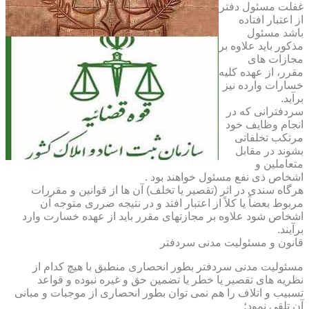
غفلت مسئول دفتر
از اعتبار افتاده
باشد مسئول
مذکور باید علاوه بر
مجازات های
مقرر، از عهده کلیه
خسارات وارده نیز
برآید.
سردفترانی که در
انجام وظایف خود
مرتکب تخلفاتی
بشوند در مقابل
متعاملین و
اشخاص ذی نفع مسئول خواهند بود .
هرگاه سندی در اثر (تقصیر یا تخلف) آن ها از قوانین و مقررات
مربوط بعضاً یا کلاً از اعتبار افتد و در نتیجه ضرری متوجه آن
اشخاص شود علاوه بر مجازتهای مقرر باید از عهده خسارت وارد
برآیند.
قانون و مسئولیت مدنی سردفتر
مسئولیت مدنی سردفتر بطور انحصاری منطبق با هیچ کدام از
نظریه های تقصیر یا خطر یا تضمین حق و غیره نبوده و قواعد
تسبیب و اتلاف را هم نمی توان بطور انحصاری از موجبات و مبانی
آن تلقی نمود؛