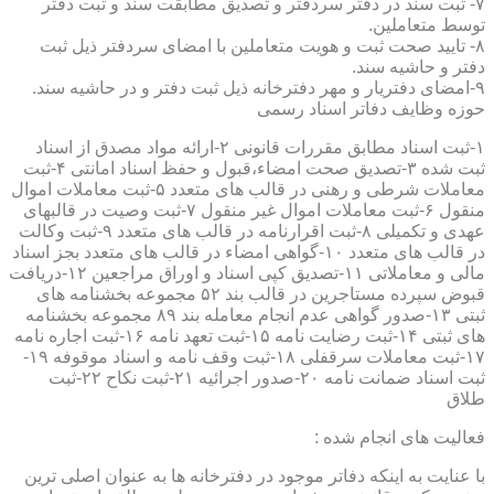
۷- ثبت سند در دفتر سردفتر و تصدیق مطابقت سند و ثبت دفتر
توسط متعاملین.
۸- تایید صحت ثبت و هویت متعاملین با امضای سردفتر ذیل ثبت
دفتر و حاشیه سند.
۹-امضای دفتریار و مهر دفترخانه ذیل ثبت دفتر و در حاشیه سند.
حوزه وظایف دفاتر اسناد رسمی
۱-ثبت اسناد مطابق مقررات قانونی ۲-ارائه مواد مصدق از اسناد
ثبت شده ۳-تصدیق صحت امضاء،قبول و حفظ اسناد امانتی ۴-ثبت
معاملات شرطی و رهنی در قالب های متعدد ۵-ثبت معاملات اموال
منقول ۶-ثبت معاملات اموال غیر منقول ۷-ثبت وصیت در قالبهای
عهدی و تکمیلی ۸-ثبت اقرارنامه در قالب های متعدد ۹-ثبت وکالت
در قالب های متعدد ۱۰-گواهی امضاء در قالب های متعدد بجز اسناد
مالی و معاملاتی ۱۱-تصدیق کپی اسناد و اوراق مراجعین ۱۲-دریافت
قبوض سپرده مستاجرین در قالب بند ۵۲ مجموعه بخشنامه های
ثبتی ۱۳-صدور گواهی عدم انجام معامله بند ۸۹ مجموعه بخشنامه
های ثبتی ۱۴-ثبت رضایت نامه ۱۵-ثبت تعهد نامه ۱۶-ثبت اجاره نامه
۱۷-ثبت معاملات سرقفلی ۱۸-ثبت وقف نامه و اسناد موقوفه ۱۹-
ثبت اسناد ضمانت نامه ۲۰-صدور اجرائیه ۲۱-ثبت نکاح ۲۲-ثبت
طلاق
فعالیت های انجام شده :
با عنایت به اینکه دفاتر موجود در دفترخانه ها به عنوان اصلی ترین