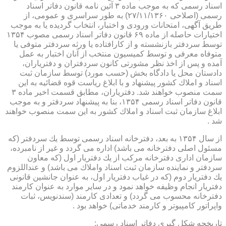
اسناد رسمی كه به موجب ماده ۳ آئین نامه قانون دفاتر اسناد
رسمی (اصلاحی ۲۷/۱۱/۱۳۶۰) به طور سراسری و عمومی، از
طریق آگهی، امتحانات ورودی و اختبار، انتخاب گردیده یا به موجب
اختیارات حاصله از ماده ۶۹ قانون دفاتر اسناد رسمی مصوب ۱۳۵۴
توسط سردفتر بازنشسته و از كارافتاده یا ورثه سردفتر متوفی یا
متوفاه معرفی و توسط كمیسیون منتخب از آنان اختبار به عمل
آمده و پس از اخذ نظر مشورتی كانون سردفتران و دفتریاران،
دادستان محل یا دادگاه بخش (حسب مورد) توسط سازمان ثبت
اسناد و املاك كشور پیشنهاد و با ابلاغ ریاست قوه قضائیه به این
سمت منصوب خواهند شد. دفتریاران، مطابق قسمت اخیر ماده ۳
قانون دفاتر اسناد رسمی ۱۳۵۴، بنا به پیشنهاد سردفتر و به موجب
ابلاغ سازمان ثبت اسناد و املاك كشور به این سمت منصوب خواهند
شد .
از سال ۱۳۵۴ به بعد، دفترخانه اسناد رسمی توسط یك سردفتر (كه
مسئول اصلی دفترخانه می باشد) اداره می گردد و غیر از نامبرده،
سازمان اداری دفترخانه مركب از یك دفتریار اول (كه معاون
سردفتر و نماینده سازمان ثبت اسناد واملاك می باشد) و عنداللزوم
یك دفتریار دوم (كه در غیاب دفتریار اول، به عنوان جانشین قانونی
دفتریار انجام وظیفه خواهد نمود و در سایر موارد به عنوان كارمند
دفترخانه محسوب می گردد) و تعدادی كارمند (سندنویس، ثبات
واپراتور كامپیوتر و كارمند خدماتی) خواهد بود .
تاریخچه شكل گیری دفاتر اسناد رسمی: