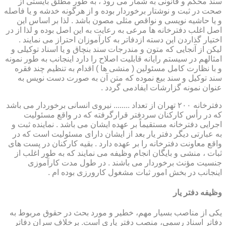
سند محکم و قانونی به شمار می رود ، به طور مطلق بایستی از
صحت در ثبت و نوشتار برخوردار بوده و از هرگونه خدشه و یا فاصله
و یا حاشیه نویسی و نواقص مثلی مصون باشد . لذا بر اساس این
اصل اغلب دفترخانه ها مرعی به رعایت به این اصل بوده و لذا از در
اختیار گذاردن این دسته ازدفاتر به کارآموزان احتراز می نمایند .
لیکن از آنجایی که متون و مندرجات سند بنچاق و یا اسناد توکیلی و
امثالهم در سیستم رایانه قابلیت اصلاح را دارد اینجانب به طور نمونه
و با نظارت کامل مسئولین ( منشی ها ) اقدام به تنظیم چند فقره
سند توکیل و سند بیع نموده که متن آن به صورت دست نویس به
عنوان نمونه گزارشات ایفادمی گردد .
دفترخانه ۲۰۰ تهران از تعداد ........ نیروی انسانی برخوردار می باشد
که در رأس کارکنان سردفتر قرارگرفته که در واقع مسئولیت
اجرایی دفترخانه مستقیماً بر عهده ایشان می باشد . نماینده ثبت و
به عبارتی دیگر دفتر یار بعد از ایشان دارای مسئولیت است که در
واقع معاونت دفترخانه را بر عهده دارد . بقیه کارکنان در پست های
ثبات ، منشی و بایگان انجام وظیفه می نمایند که به طور اغلب از
جنسیت مؤنث برخوردار می باشند . در طول مدت کارآموزی
اینجانب در بخش امور ثبات مشغول کارورزی بوده ام .
وظیفه دفتر یار
یكی از مناصب بسیار مهم، خطیر و مورد بحث در حقوق مربوط به
دفاتر اسناد رسمی، منصب دفتر یاری است. برخلاف سران دفاتر