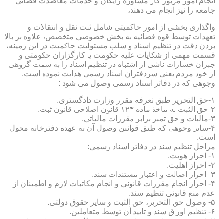
انجام امور مزبور کار مشاوره رایگان و خدمات معاضدت قضایی
جامعه را نیز انجام می دهند،
واگذاری بخشی از امور حاکمیتی شامل ثبت نقل و انتقالات و
تعهدات توسط قوه قضائیه به بخش خصوصی متخصص، علاوه بر بالا
بردن دقت در تنظیم اسناد و سلب مسئولیت حاکمیت در این زمینه،
قسمت مهمی از شکایات علیه حکومت یا کارگزاران حکومتی و
جبران خسارات ناشی از اشتباه در تنظیم اسناد را به سمت گروهی
از خود مردم یعنی سردفتران اسناد رسمی هدایت نموده است.
وجوهی که در دفاتر اسناد رسمی وصول می شود :
۱-حق التحریر طبق تعرفه مقرر وزارت دادگستری.
۲-حق الثبت به ماخذ ماده ۱۲۳ قانون اصلاحی قانون ثبت.
۳-مالیات و حق تمبر برابر مقررات مالیاتی.
۴-سایر وجوهی که طبق قوانین وصول آن به عهده دفترخانه محول
است.
مراحل تنظیم سند در دفاتر اسناد رسمی:
۱- احراز هویت.
۲- احراز اهلیت.
۳- احراز اصالت و اعتبار مستندات سند.
۴- احراز انجام مقررات قانونی و انجام مکاتبات لازم و اطمینان از
عدم منع قانونی تنظیم سند.
۵- وصول حق التحریر، حق الثبت و سایر حقوق دولتی.
۶- تنظیم اوراق سند و تایید آن توسط متعاملین.