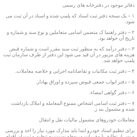
دفاتر موجود در دفترخانه های رسمی
۱ – یک نسخه دفتر ثبت اسناد که پلمپ شده و اسناد در آن ثبت می
شود.
۲ – دفتر راهنما ک متضمن اسامی متعاملین و نوع سند و شماره و
تاریخ آن خواهد بود.
۳ – دفتر درآمد که به منظور ثبت سند مقرر است و شماره قبض
هزینه های مزبور در آن قید می شود این دفتر از طرف سازمان ثبت
پلمپ خواهد شد.
۴ – دفتر ثبت مکاتبات و تقاضانامه اجرایی و خلاصه معاملات.
۵ – دفتر ابواب جمعی قبوض سپرده و اوراق بهادار.
۶ – دفتر گواهی امضاء.
۷ – دفتر ثبت اسامی اشخاص ممنوع المعامله و املاک بازداشت
شده و مشمول بند ز.
معاملات خودروهای مشمول مالیات نقل و انتقال
برای تنظیم اسناد خودرو ابتدا باید مدارک مورد نیاز را اخذ و بررسی
و پس از تطابق با مقررات مربوطه نسبت به تنظیم و ثبت ان اقدام