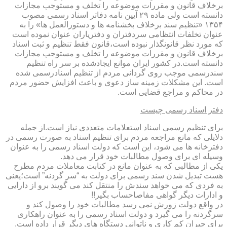
برخلاف قانون و مقررات موضوعه را تخلف و مستوجب مجازات
دانسته است ولی ماده ۲۹ آیین نامه دفاتر اسناد رسمی مصوب
۱۳۵۴ «تنظیم سند برخلاف بخشنامه ها و دستورالعمل ها» را به
عنوان تخلفات انتظامی سردفتران و دفتریاران عنوان نموده است
که مورد نظر قانونگذار نبوده است،قانون فقط تنظیم و ثبت اسناد
برخلاف قانون و مقررات موضوعه را تخلف و مستوجب مجازات
دانسته است.در کشور ایران موانع ایجادشده بر سر راه تنظیم
سندرسمی موجب روی گردانی مردم از تنظیم اسنادرسمی شده
است. این مشکلات زمینه ساز دعوی و باعث افزایش حضور مردم
در محاکم و مراجع قضایی است.
دفتر اسناد رسمی چیست
برای تنظیم رسمی اسناد استعلامات متعددی نیاز است.از جمله
دلایلی که مانع مراجعه مردم برای تنظیم اسناد به صورت رسمی در
دفترخانه ها می شود، این است که دولت اسناد رسمی را به عنوان
وسیله ای برای وصول مطالبات خود قرار می دهد.
یکی از مطالبی که به عنوان مانع در کتابت معاملات مردم مطرح
هست تبدیل شدن سند رسمی برای دولت به “سر گردنه” است؛یعنی
به فردی که می خواهد سندش را منتقل کند می گویند برو از دارایی
و ادارات دیگر گواهی مفاصاحساب بگیر!!
در واقع دولت زورش نمی رسد مطالبات خود را وصول کند و
سرگردنه را می گیرد و دولت اسناد رسمی را به عنوان راهکاری
برای جبران کم کاری و ناتوانی دستگاه های دیگر قرار داده است.