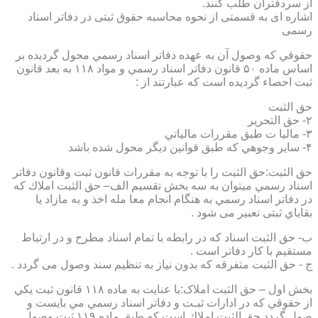
از سردفتران طلب کنند.
اشاره ای به قسمتی از نحوه محاسبه حقوق ثبتی در دفاتر اسناد
رسمی
حقوقي كه وصول آن به عهده دفاتر اسناد رسمي محول گرديده بر
اساس ماده ۵۰ قانون دفاتر اسناد رسمي و مواد ۱۱۸ به بعد قانون
ثبت احصاء گرديده است كه عبارتند از :
حق الثبت
۲- حق التحرير
۳- ماليا ت طبق مقررات مالياتي
۴- ساير وجوهي كه طبق قوانين ديگر محول شده باشد
حق الثبت:حق الثبت را با توجه به مقررات قانون ثبت وقانون دفاتر
اسناد رسمي ميتوان به سه بخش تقسيم الف– حق الثبت املاك كه
در دفاتر اسناد رسمي به هنگام انجام معا مله اخذ و به مازاد يا
بقاياي ثبتی تعبیر می شود .
ب- حق الثبت اسناد كه در رابطه با تمام اسناد مطرح و در ارتباط
مستقيم با كار دفاتر است .
ج - حق الثبت متفرقه كه بدون نياز به تنظیم سند وصول می گردد .
بخش اول – حق الثبت املاک:با عنايت به ماده ۱۱۸ قانون ثبت يكي
از حقوقي كه در ادارات ثبـت و دفاتر اسناد رسمي مي بايست و
صول گردد حق الثبت املاك است كه طبق ماده ۱۱۹ ثبت وصول