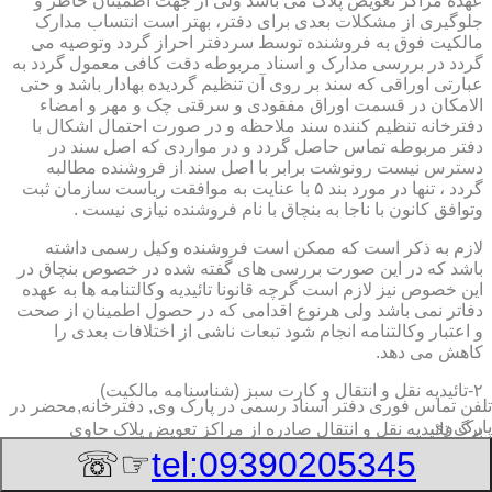
عهده مراکز تعویض پلاک می باشد ولی از جهت اطمینان خاطر و
جلوگیری از مشکلات بعدی برای دفتر، بهتر است انتساب مدارک
مالکیت فوق به فروشنده توسط سردفتر احراز گردد وتوصیه می
گردد در بررسی مدارک و اسناد مربوطه دقت کافی معمول گردد به
عبارتی اوراقی که سند بر روی آن تنظیم گردیده بهادار باشد و حتی
الامکان در قسمت اوراق مفقودی و سرقتی چک و مهر و امضاء
دفترخانه تنظیم کننده سند ملاحظه و در صورت احتمال اشکال با
دفتر مربوطه تماس حاصل گردد و در مواردی که اصل سند در
دسترس نیست رونوشت برابر با اصل سند از فروشنده مطالبه
گردد ، تنها در مورد بند ۵ با عنایت به موافقت ریاست سازمان ثبت
وتوافق کانون با ناجا به بنچاق با نام فروشنده نیازی نیست .
لازم به ذکر است که ممکن است فروشنده وکیل رسمی داشته
باشد که در این صورت بررسی های گفته شده در خصوص بنچاق در
این خصوص نیز لازم است گرچه قانونا تائیدیه وکالتنامه ها به عهده
دفاتر نمی باشد ولی هرنوع اقدامی که در حصول اطمینان از صحت
و اعتبار وکالتنامه انجام شود تبعات ناشی از اختلافات بعدی را
کاهش می دهد.
۲-تائیدیه نقل و انتقال و کارت سبز (شناسنامه مالکیت)
تلفن تماس فوری
دفتر اسناد رسمی در پارک وی, دفترخانه,محضر در
پارک وی
برگ تائیدیه نقل و انتقال صادره از مراکز تعویض پلاک حاوی
مشخصات کامل خودرو اعم از نوع ، سیستم ، مدل ، رنگ ، شماره
☞☏
tel:09390205345
موتور و شاسی ، تیپ و بخصوس شماره شناسه خودرو ( VIN ) در
صدر صفحه و مشخصات فروشنده و خریدار اعم از مشخصات