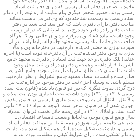
جدیدالتصویب (قانون ثبت اسناد و املاك ۱۳۱۰) در ماده ۸۴ خود،
علاوه بر صاحبان دفاتر اسناد رسمی كه دارای دفتر ثبت اسناد
رسمی بودند، حضور شخص دیگری بنام نماینده اداره ثبت را در دفاتر
اسناد رسمی به رسمیت شناخته بود كه وی نیز می بایست همانند
صاحب دفتر، دارای دفتری باشد كه عین سند ثبت شده در دفتر
صاحب دفتر را در دفتر خود درج نماید. استثنایی كه در این زمینه
وجود داشت، ماده ۸۵ قانون مرقوم بود و آن حالتی بود كه هرگاه
صاحب دفترخانه اسناد رسمی، مجتهد جامع الشرایط باشد، در آن
صورت نیازی به حضور نماینده اداره ثبت در دفترخانه وی و مآلا
نیازی به وجود دفتر نماینده ثبت در آن دفترخانه نبوده است (با اجازه
عدلیه) بلكه دفتری واحد جهت ثبت اسناد در دفترخانه مجتهد جامع
الشرایط قرار داشته و همچنین دفتری در اداره ثبت محل وجود
داشت، تا سندی كه مطابق مقررات از دفتر مجتهد جامع الشرایط
صادر شده و انتساب امضاء مجتهد جامع الشرایط از نظر اداره ثبت
مسلم باشد، به وسیله اجزاء ثبت در دفتر موجود در اداره ثبت نیز
درج گردد. تفاوت دیگری كه بین دو قانون یاد شده (قانون ثبت اسناد
رسمی ۱۳۰۸ و ۱۳۱۰) وجود داشت، بحث اختیاری بودن ثبت املاك و
مالاً نقل و انتقال آن به موجب سند عادی یا رسمی در قانون مقدم و
اجباری شدن آن در قانون موخر است. (توجه به مواد ۴۶ و ۴۷ قانون
ثبت اسناد و املاك ۱۳۱۰ در این زمینه حائز اهمیت فراوان است)تا
سال وضع قانون موخر، به لحاظ وضعیت نامساعد اقتصادی ـ
اجتماعی جامعه ایران، هنوز در همه نقاط این مملكت دفاتر اسناد
رسمی و اداره ثبت تشكیل نشده یا اگر هم تشكیل شده بود، ادارات
و دفاتر تشكیل شده دارای شرایط كیفی و مطلوب نبوده اند. به