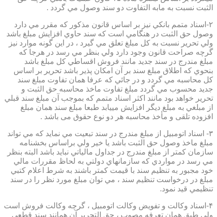
الثبت نسبت به مابه التفاوت دو سند وصول مي گردد .
۲-اسناد متمم بانكي نيز بر اساس قانون مذكور كه مقرر مي دارد
وصول حق الثبت در هنگامي است كه سند حاوي افزايش مبلغ باشد
ولي تحرير نسبت به كل مبلغ تعلق مي گيرد ، در اين گونه موارد نيز
گرچه صراحت قانون وجود دارد ولي بنظر مي رسد در هرجا كه
مبلغ مندرج در سند جديد مانند فروش اقساطي كل مبلغ باشد
بنحوي كه اطلاق مبلغ سند بر آن امكان پذير باشد تحرير بر اساس
كل محاسبه مي گردد و در جائي كه عرفا همان تفاوت مبلغ سند
جديد محسوب مي گردد مبلغ تفاوت ماخذ محاسبه حق الثبت و
تحرير خواهد بود مانند اكثر اسناد متمم كه بموجب آن مبلغ سند قبلي
از مبلغي به مبلغ ديگر افزايش مييابد طبعا مبلغ سند همان مبلغ
افزوده تلقی و مأخذ محاسبه هر دو نوع حقوق می باشد .
۳- اسناد اتومبيل از مبلغ مندرج در سند تبعيت مي نمايد كه مي تواند
مبلغ ماخذ وصول حق الثبت باشد يا خير ولي براساس بخشنامه
سازمان كمتر از مبلغ مندرج در جداول مالياتي نبايد باشد البته بنظر
مي رسد در مواردي كه سازمانهاي دولتي به لحاظ مقررات مالي
خود مجبور به تنظيم سند با قيمت كمتر باشند به شرط اعلام كتبي
مبلغ در درخواست تنظيم سند ، مي توان مبلغ مورد نظر را در سند
تنظيمي قيد نمود.
۴-اسناد وكالت و تفويض وكالت اتومبيل ، گرچه وكالت فروش است
ولي طبق همان تعرفه مصوب ، حق التحرير آن همانند سند قطعي