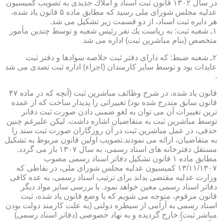
در سال ۱۳۰۲ قانون ثبت اسناد و املاك جدیدی به تصویب كمیسیون
عدلیه مجلس شورای ملی رسید كه مطابق ماده ۵ قانون یاد شده،
هر دایره ثبت اسناد، از دو قسمت زیر تشكیل می شد.
۱ـ شعبه ثبت: به ریاست یك نفر رئیس شعبه و توسط چندین مأمور
متخصص (بنام مباشرین ثبت) اداره می شد
۲ـ شعبه ضبط: كه دارای دفتر ثبت خلاصه سوادها و دفتر ثبت
عایدات بود و توسط سایر كارمندان (اجزاء) اداره ثبت تصدی می شد
.
قانون یاد شده، در شرح وظائف مباشرین ثبت (آنچه كه در ماده ۴۷
قانون سابق مندرج شده بود) تغییراتی را پدیدار ساخت كه از عمده
ترین تغییرات آن می توان به لغو ضمنی دادن صورت ثبت دفاتر
توسط مباشرین ثبت به متقاضیان اشاره داشت. لیكن علیرغم چنین
حذفی، در عمل مباشرین ثبت در آن روزگاران صورت ثبت سند را
به متقاضیان، ارائه می نمودند.تصویب اولین قانون مربوط به تشكیل
مستقل دفترخانه های اسناد رسمی، به سال ۱۳۰۷ باز می گردد.
مطابق ماده ۱ قانون تشكیل دفاتر اسناد رسمی مصوب
۱۳/۱۱/۱۳۰۷ كمیسیون عدلیه مجلس شورای ملی، در نقاطی كه
وزارت عدلیه مقتضی بداند برای ترتیب اسناد رسمی، به عده كافی
دفاتر اسناد رسمی معین خواهد نمود. با بررسی سایر مواد دیگر
قانون مرقوم، متوجه می شویم كه با وضع قانون یاد شده، ثبت
اسناد رسمی به آرامی از سیطره دولتی (به علت كارمند دولت بودن
مباشر ثبت) خارج گردیده و به نهاد خصوصی (دفاتر اسناد رسمی)