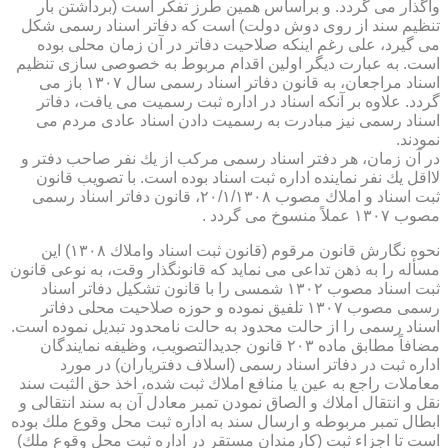
واگذار می گردد. و براساس همین طرز تفكر است (برداشتن بار
تنظیم سند از روی دوش دولت) است كه دفاتر اسناد رسمی شكل
می گیرد، علی رغم اینكه صلاحیت دفاتر در آن زمان محلی بوده
است. به عبارت دیگر اولین اقدام مربوط به خصوصی سازی تنظیم
اسناد مراجعان، به قانون دفاتر اسناد رسمی سال ۱۳۰۷ باز می
گردد. علاوه بر آنكه اسناد در اداره ثبت رسمیت می یافت، دفاتر
اسناد رسمی نیز مبادرت به رسمیت دادن اسناد عادی مردم می
نمودند.
در آن زمان، هر دفتر اسناد رسمی مركب از یك نفر صاحب دفتر و
لااقل یك نفر نماینده اداره ثبت اسناد بوده است. با تصویب قانون
ثبت اسناد و املاك مصوب ۲۰/۱/۱۳۰۸، قانون دفاتر اسناد رسمی
مصوب ۱۳۰۷ عملاً منسوخ می گردد .
نحوه نگارش قانون مرقوم (قانون ثبت اسناد واملاك ۱۳۰۸) این
مسأله را به ذهن تداعی می نماید كه قانونگذار وقت، به نوعی قانون
ثبت اسناد مصوب ۱۳۰۲ شمسی را با قانون تشكیل دفاتر اسناد
رسمی مصوب ۱۳۰۷ تلفیق نموده و حوزه صلاحیت محلی دفاتر
اسناد رسمی را از حالت محدود به حالت نامحدود تبدیل نموده است.
مضافاً مطابق ماده ۲۰۳ قانون جدیدالتصویب، وظیفه نمایندگان
اداره ثبت در دفاتر اسناد رسمی (اسلاف دفتریاران) در مورد
معاملات راجع به عین یا منافع املاك ثبت شده، اخذ حق الثبت سند
نقل و انتقال املاك و الصاق نمودن تمبر معادل آن به سند انتقالی و
ابطال تمبر مربوطه و ارسال سند به اداره ثبت محل وقوع ملك بوده
است تا اجزاء ثبت (كارمندان مستقر در اداره ثبت محل وقوع ملك)