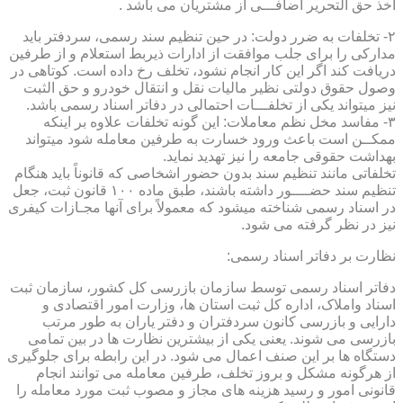
اخذ حق التحریر اضافـــی از مشتریان می باشد .
۲- تخلفات به ضرر دولت: در حین تنظیم سند رسمی، سردفتر باید
مدارکی را برای جلب موافقت از ادارات ذیربط استعلام و از طرفین
دریافت کند اگر این کار انجام نشود، تخلف رخ داده است. کوتاهی در
وصول حقوق دولتی نظیر مالیات نقل و انتقال خودرو و حق الثبت
نیز میتواند یکی از تخلفـــات احتمالی در دفاتر اسناد رسمی باشد.
۳- مفاسد مخل نظم معاملات: این گونه تخلفات علاوه بر اینکه
ممکــن است باعث ورود خسارت به طرفین معامله شود میتواند
بهداشت حقوقی جامعه را نیز تهدید نماید.
تخلفاتی مانند تنظیم سند بدون حضور اشخاصی که قانوناً باید هنگام
تنظیم سند حضــــور داشته باشند، طبق ماده ۱۰۰ قانون ثبت، جعل
در اسناد رسمی شناخته میشود که معمولاً برای آنها مجـازات کیفری
نیز در نظر گرفته می شود.
نظارت بر دفاتر اسناد رسمی:
دفاتر اسناد رسمی توسط سازمان بازرسی کل کشور، سازمان ثبت
اسناد واملاک، اداره کل ثبت استان ها، وزارت امور اقتصادی و
دارایی و بازرسی کانون سردفتران و دفتر یاران به طور مرتب
بازرسی می شوند. یعنی یکی از بیشترین نظارت ها در بین تمامی
دستگاه ها بر این صنف اعمال می شود. در این رابطه برای جلوگیری
از هرگونه مشکل و بروز تخلف، طرفین معامله می توانند انجام
قانونی امور و رسید هزینه های مجاز و مصوب ثبت مورد معامله را