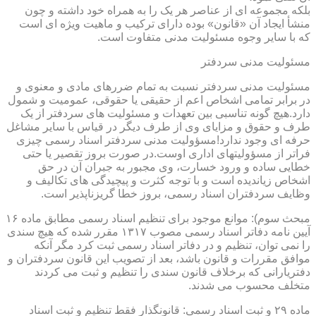
بلکه مجموعه ای از عناصر هر یک را به همراه خود داشته و چون
منشأ ایجاد آن «قانون» بوده دارای ترکیب و ماهیت ویژه ای است
که با سایر وجوه مسئولیت مدنی متفاوت است.
مسئولیت مدنی سردفتر
مسئولیت مدنی سردفتر نسبت به تمام ضررهای مادی و معنوی و
در برابر تمامی اشخاص اعم از حقیقی یا حقوقی، عمومیت و شمول
دارد.هیچ گونه تناسبی بین تعهدات و مسئولیت های سردفتر از یک
طرف و حقوق و مزایای وی از طرف دیگر در قیاس با سایر مشاغل
حرفه ای وجود ندارد!مسؤولیت مدنی سردفتر اسناد رسمی چیزی
فراتر از مسؤولیتهای اداری اوست.در صورت بروز تقصیر یا حتی
خطایی ساده و ورود خسارت، وی مجبور به جبران آن در حق
اشخاص زیاندیده است و با توجه کثرت و پیچیدگی های تکالیف و
وظایف سردفتران اسناد رسمی، بروز خطا گریزناپذیر است.
مبحث سوم): موانع موجود برای تنظیم اسناد رسمی مطابق ماده ۱۶
آیین نامه دفاتر اسناد رسمی مصوب ۱۳۱۷ مقرر شده که هیچ سندی
را نمی توان، تنظیم و در دفاتر اسناد رسمی ثبت کرد مگر آنکه
موافق مقررات و قانون باشد، بعد از تصویب این قانون سردفتران و
دفتریارانی که برخلاف قانون سندی را تنظیم و ثبت می کردند
متخلف محسوب می شدند.
ماده ۲۹ و ثبت اسناد رسمی: قانونگذار فقط تنظیم و ثبت اسناد