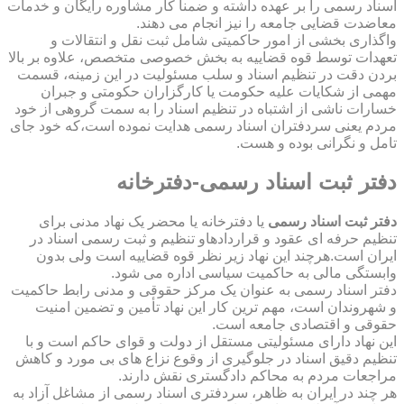
اسناد رسمی را بر عهده داشته و ضمناً کار مشاوره رایگان و خدمات
معاضدت قضایی جامعه را نیز انجام می دهند.
واگذاری بخشی از امور حاکمیتی شامل ثبت نقل و انتقالات و
تعهدات توسط قوه قضاییه به بخش خصوصی متخصص، علاوه بر بالا
بردن دقت در تنظیم اسناد و سلب مسئولیت در این زمینه، قسمت
مهمی از شکایات علیه حکومت یا کارگزاران حکومتی و جبران
خسارات ناشی از اشتباه در تنظیم اسناد را به سمت گروهی از خود
مردم یعنی سردفتران اسناد رسمی هدایت نموده است،که خود جای
تامل و نگرانی بوده و هست.
دفتر ثبت اسناد رسمی-دفترخانه
دفتر ثبت اسناد رسمی
یا دفترخانه یا محضر یک نهاد مدنی برای
تنظیم حرفه ای عقود و قراردادهاو تنظیم و ثبت رسمی اسناد در
ایران است.هرچند این نهاد زیر نظر قوه قضاییه است ولی بدون
وابستگی مالی به حاکمیت سیاسی اداره می شود.
دفتر اسناد رسمی به عنوان یک مرکز حقوقی و مدنی رابط حاکمیت
و شهروندان است، مهم ترین کار این نهاد تأمین و تضمین امنیت
حقوقی و اقتصادی جامعه است.
این نهاد دارای مسئولیتی مستقل از دولت و قوای حاکم است و با
تنظیم دقیق اسناد در جلوگیری از وقوع نزاع های بی مورد و کاهش
مراجعات مردم به محاکم دادگستری نقش دارند.
هر چند در ایران به ظاهر، سردفتری اسناد رسمی از مشاغل آزاد به