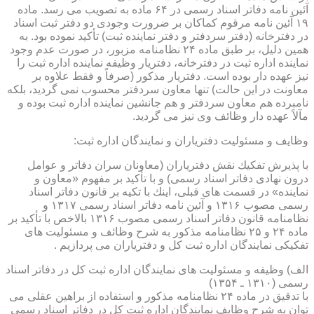
آئین نامه دفاتر اسناد رسمی در ۶۴ ماده به تصویب می رسد. ماده
۱۹ آئین نامه مرقوم كماكان بر ضرورت وجودی دو دفتر ثبت اسناد
در دفترخانه (دفتر سردفتر و دفتر نماینده ثبت) تأكید نموده بود. به
همین دلیل، بر طبق ماده ۲۴ نظامنامه مزبور، در صورت عدم وجود
نماینده اداره ثبت در دفترخانه، دفتریار وظیفه نماینده اداره ثبت را
نیز عهده دار بوده است. دفتریار مذكور (صرفاً و فقط علاوه بر
معاونت در این حالت) تنها معاون سردفتر محسوب نمی گردید، بلكه
نامبرده هم معاون سردفتر و هم جانشین نماینده اداره ثبت بوده و
مآلاً عهده دار وظائف وی نیز می گردید.
وظایف و مسئولیت دفتریاران و نمایندگان اداره ثبت:
با پذیرش تفكیك نقش دفتریاران (معاونان سران دفاتر و عوامل
درون نهادی دفاتر اسناد رسمی) و با تأكید بر مفهوم «معاون و
نماینده» در قسمت های قبلی، اینك با تكیه بر قانون دفاتر اسناد
رسمی مصوب ۱۳۱۶ و آئین نامه دفاتر اسناد رسمی ۱۳۱۷ و
نظامنامه قانون دفاتر اسناد رسمی مصوب ۱۳۱۶ بالاخص با تأكید بر
ماده ۲۴ و ۲۵ نظامنامه مذكور به شرح وظائف و مسئولیت های
تفكیكی نمایندگان اداره ثبت كل و دفتریاران می پردازیم .
الف) وظیفه و مسئولیت های نمایندگان اداره ثبت كل در دفاتر اسناد
رسمی (۱۳۱۰ ـ ۱۳۵۴)
با تدقیق در ماده ۲۴ نظامنامه مذكور و استفاده از براهین عقلی می
توان به شرح وظایف نمایندگان اداره ثبت كل در دفاتر اسناد رسمی