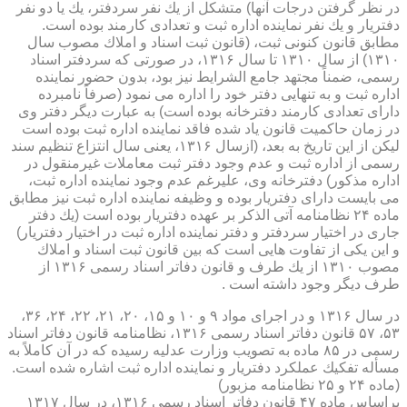
در نظر گرفتن درجات آنها) متشكل از یك نفر سردفتر، یك یا دو نفر
دفتریار و یك نفر نماینده اداره ثبت و تعدادی كارمند بوده است.
مطابق قانون كنونی ثبت، (قانون ثبت اسناد و املاك مصوب سال
۱۳۱۰) از سال ۱۳۱۰ تا سال ۱۳۱۶، در صورتی كه سردفتر اسناد
رسمی، ضمناً مجتهد جامع الشرایط نیز بود، بدون حضور نماینده
اداره ثبت و به تنهایی دفتر خود را اداره می نمود (صرفاً نامبرده
دارای تعدادی كارمند دفترخانه بوده است) به عبارت دیگر دفتر وی
در زمان حاكمیت قانون یاد شده فاقد نماینده اداره ثبت بوده است
لیكن از این تاریخ به بعد، (ازسال ۱۳۱۶، یعنی سال انتزاع تنظیم سند
رسمی از اداره ثبت و عدم وجود دفتر ثبت معاملات غیرمنقول در
اداره مذكور) دفترخانه وی، علیرغم عدم وجود نماینده اداره ثبت،
می بایست دارای دفتریار بوده و وظیفه نماینده اداره ثبت نیز مطابق
ماده ۲۴ نظامنامه آتی الذكر بر عهده دفتریار بوده است (یك دفتر
جاری در اختیار سردفتر و دفتر نماینده اداره ثبت در اختیار دفتریار)
و این یكی از تفاوت هایی است كه بین قانون ثبت اسناد و املاك
مصوب ۱۳۱۰ از یك طرف و قانون دفاتر اسناد رسمی ۱۳۱۶ از
طرف دیگر وجود داشته است .
در سال ۱۳۱۶ و در اجرای مواد ۹ و ۱۰ و ۱۵، ۲۰، ۲۱، ۲۲، ۲۴، ۳۶،
۵۳، ۵۷ قانون دفاتر اسناد رسمی ۱۳۱۶، نظامنامه قانون دفاتر اسناد
رسمی در ۸۵ ماده به تصویب وزارت عدلیه رسیده كه در آن كاملاً به
مسأله تفكیك عملكرد دفتریار و نماینده اداره ثبت اشاره شده است.
(ماده ۲۴ و ۲۵ نظامنامه مزبور)
براساس ماده ۴۷ قانون دفاتر اسناد رسمی ۱۳۱۶، در سال ۱۳۱۷