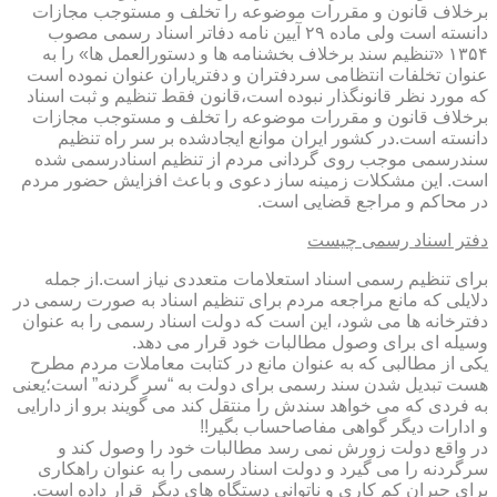
برخلاف قانون و مقررات موضوعه را تخلف و مستوجب مجازات
دانسته است ولی ماده ۲۹ آیین نامه دفاتر اسناد رسمی مصوب
۱۳۵۴ «تنظیم سند برخلاف بخشنامه ها و دستورالعمل ها» را به
عنوان تخلفات انتظامی سردفتران و دفتریاران عنوان نموده است
که مورد نظر قانونگذار نبوده است،قانون فقط تنظیم و ثبت اسناد
برخلاف قانون و مقررات موضوعه را تخلف و مستوجب مجازات
دانسته است.در کشور ایران موانع ایجادشده بر سر راه تنظیم
سندرسمی موجب روی گردانی مردم از تنظیم اسنادرسمی شده
است. این مشکلات زمینه ساز دعوی و باعث افزایش حضور مردم
در محاکم و مراجع قضایی است.
دفتر اسناد رسمی چیست
برای تنظیم رسمی اسناد استعلامات متعددی نیاز است.از جمله
دلایلی که مانع مراجعه مردم برای تنظیم اسناد به صورت رسمی در
دفترخانه ها می شود، این است که دولت اسناد رسمی را به عنوان
وسیله ای برای وصول مطالبات خود قرار می دهد.
یکی از مطالبی که به عنوان مانع در کتابت معاملات مردم مطرح
هست تبدیل شدن سند رسمی برای دولت به “سر گردنه” است؛یعنی
به فردی که می خواهد سندش را منتقل کند می گویند برو از دارایی
و ادارات دیگر گواهی مفاصاحساب بگیر!!
در واقع دولت زورش نمی رسد مطالبات خود را وصول کند و
سرگردنه را می گیرد و دولت اسناد رسمی را به عنوان راهکاری
برای جبران کم کاری و ناتوانی دستگاه های دیگر قرار داده است.