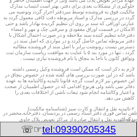
عهده مراکز تعویض پلاک می باشد ولی از جهت اطمینان خاطر و
جلوگیری از مشکلات بعدی برای دفتر، بهتر است انتساب مدارک
مالکیت فوق به فروشنده توسط سردفتر احراز گردد وتوصیه می
گردد در بررسی مدارک و اسناد مربوطه دقت کافی معمول گردد به
عبارتی اوراقی که سند بر روی آن تنظیم گردیده بهادار باشد و حتی
الامکان در قسمت اوراق مفقودی و سرقتی چک و مهر و امضاء
دفترخانه تنظیم کننده سند ملاحظه و در صورت احتمال اشکال با
دفتر مربوطه تماس حاصل گردد و در مواردی که اصل سند در
دسترس نیست رونوشت برابر با اصل سند از فروشنده مطالبه
گردد ، تنها در مورد بند ۵ با عنایت به موافقت ریاست سازمان ثبت
وتوافق کانون با ناجا به بنچاق با نام فروشنده نیازی نیست .
لازم به ذکر است که ممکن است فروشنده وکیل رسمی داشته
باشد که در این صورت بررسی های گفته شده در خصوص بنچاق در
این خصوص نیز لازم است گرچه قانونا تائیدیه وکالتنامه ها به عهده
دفاتر نمی باشد ولی هرنوع اقدامی که در حصول اطمینان از صحت
و اعتبار وکالتنامه انجام شود تبعات ناشی از اختلافات بعدی را
کاهش می دهد.
۲-تائیدیه نقل و انتقال و کارت سبز (شناسنامه مالکیت)
تلفن تماس فوری
دفتر اسناد رسمی در پردیسان, دفترخانه,محضر در
پردیسان
برگ تائیدیه نقل و انتقال صادره از مراکز تعویض پلاک حاوی
مشخصات کامل خودرو اعم از نوع ، سیستم ، مدل ، رنگ ، شماره
☞☏
tel:09390205345
موتور و شاسی ، تیپ و بخصوس شماره شناسه خودرو ( VIN ) در
صدر صفحه و مشخصات فروشنده و خریدار اعم از مشخصات