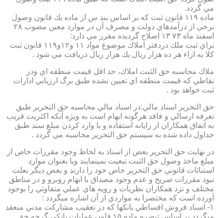
مي گردد.
ماده ۱۱۹ قانون ثبت كه بر اساس بند س از ماده يك قانون وصول
برخي از درآمدهاي دولت و مصرف آن در موارد معين مصوب ۲۸
اسفند ماه ۷۳ ۱۳ اصلاح گرديده مقرر مي دارد:
براي ثبت ملك دردفتر املاك موضوع مواد ۱۱ و۱۲و۱۱۹ قانون ثبت
كلا به ازاء هر ده هزار ريال يك هزار ريال دريافت مي شود .
ملاك محاسبه حق الثبت املاك، حد اقل قيمت منطقه اي ودر
نقاطي كه قيمت منطقه اي تعيين نشده طبق برگ ارزيابي ادارات
ثبت خواهد بود .
حق التحرير اسناد مالي:در اسناد مالي محاسبه حق التحرير طبق
تعرفه ارسالي و فاقد هرگونه ابهام است به ويژه آنكه اكثريت قريب
به اتفاق همكاران از رايانه استفاده و با وارد كردن مبلغ سند طبق
جداول داده شده به سيستم حق التحرير محاسبه مي گردد .
در نهايت حق التحرير بعض از اسناد به لحاظ وجود مقررات خاص از
مبلغ ماخذ وصول حق الثبت تبعيت نمينمايند ويا بعنوان موارد
استنائات قانوني حق التحرير خاص خود را دارند و بعض ديگر بعلت
نبود مقررات صريح و عدم وجود مصداق با ابهام روبرو و در مناطق
مختلف و نزد همكاران نظريات و رويه هاي عملي متفاوتي را بوجود
آورده است كه مختصرا به مواردي از آن اشاره ميگردد :
۱- اسناد فروش اقساطي بانكها كه در تعقيب مشاركت مدني منعقد
ميگردد بر اساس تبصره ماده ۱۵ قاون عمليات بانكي گرچه حق