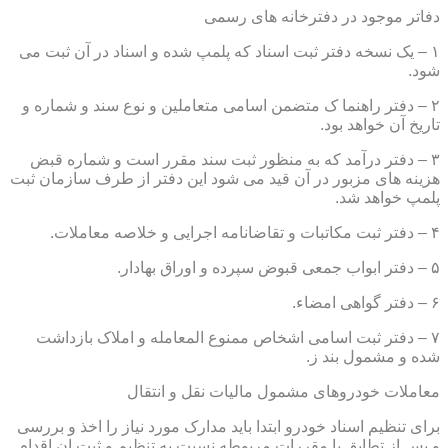
دفاتر موجود در دفترخانه های رسمی
۱ – یک نسخه دفتر ثبت اسناد که پلمپ شده و اسناد در آن ثبت می
شود.
۲ – دفتر راهنما ک متضمن اسامی متعاملین و نوع سند و شماره و
تاریخ آن خواهد بود.
۳ – دفتر درآمد که به منظور ثبت سند مقرر است و شماره قبض
هزینه های مزبور در آن قید می شود این دفتر از طرف سازمان ثبت
پلمپ خواهد شد.
۴ – دفتر ثبت مکاتبات و تقاضانامه اجرایی و خلاصه معاملات.
۵ – دفتر ابواب جمعی قبوض سپرده و اوراق بهادار.
۶ – دفتر گواهی امضاء.
۷ – دفتر ثبت اسامی اشخاص ممنوع المعامله و املاک بازداشت
شده و مشمول بند ز.
معاملات خودروهای مشمول مالیات نقل و انتقال
برای تنظیم اسناد خودرو ابتدا باید مدارک مورد نیاز را اخذ و بررسی
و پس از تطابق با مقررات مربوطه نسبت به تنظیم و ثبت ان اقدام