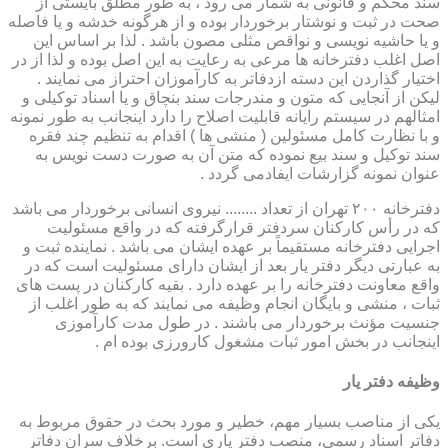
سند محکم و قانونی به شمار می رود ، به طور مطلق بایستی از
صحت در ثبت و نوشتار برخوردار بوده و از هرگونه خدشه و یا فاصله
و یا حاشیه نویسی و نواقص مثلی مصون باشد . لذا بر اساس این
اصل اغلب دفترخانه ها مرعی به رعایت به این اصل بوده و لذا از در
اختیار گذاردن این دسته ازدفاتر به کارآموزان احتراز می نمایند .
لیکن از آنجایی که متون و مندرجات سند بنچاق و یا اسناد توکیلی و
امثالهم در سیستم رایانه قابلیت اصلاح را دارد اینجانب به طور نمونه
و با نظارت کامل مسئولین ( منشی ها ) اقدام به تنظیم چند فقره
سند توکیل و سند بیع نموده که متن آن به صورت دست نویس به
عنوان نمونه گزارشات ایفادمی گردد .
دفترخانه ۲۰۰ تهران از تعداد ........ نیروی انسانی برخوردار می باشد
که در رأس کارکنان سردفتر قرارگرفته که در واقع مسئولیت
اجرایی دفترخانه مستقیماً بر عهده ایشان می باشد . نماینده ثبت و
به عبارتی دیگر دفتر یار بعد از ایشان دارای مسئولیت است که در
واقع معاونت دفترخانه را بر عهده دارد . بقیه کارکنان در پست های
ثبات ، منشی و بایگان انجام وظیفه می نمایند که به طور اغلب از
جنسیت مؤنث برخوردار می باشند . در طول مدت کارآموزی
اینجانب در بخش امور ثبات مشغول کارورزی بوده ام .
وظیفه دفتر یار
یكی از مناصب بسیار مهم، خطیر و مورد بحث در حقوق مربوط به
دفاتر اسناد رسمی، منصب دفتر یاری است. برخلاف سران دفاتر