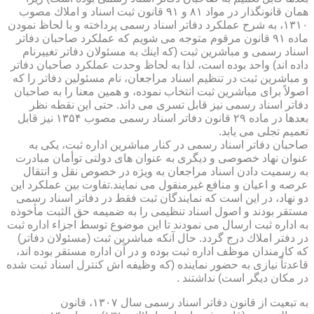
همان قانونگذار در مواد ۸۱ و ۹۱ قانون ثبت اسناد و املاك مصوب
۱۳۱۰، به شرح عملكرد دفاتر اسناد رسمی پرداخته و با لحاظ نمودن
ماده ۹۱ قانون مرقوم متوجه می شویم كه عملكرد صاحبان دفاتر
اسناد رسمی و مباشرین ثبت (كه اینك به مسئولان دفاتر تغییرنام
داده اند) واحد بوده است، لذا به لحاظ وحدت عملكرد صاحبان دفاتر
و مباشرین ثبت در تنظیم اسناد مراجعان، نام مسئولین دفاتر را كه
اصولاً برای مباشرین ثبت انتخاب نموده، و همین معنا را به صاحبان
دفاتر اسناد رسمی نیز قابل تسری می داند. حتی این نقطه نظر
بعدها در ماده ۲۹ قانون دفاتر اسناد رسمی مصوب ۱۳۵۴ نیز قابل
تعمیم تجلی می یابد.
صاحبان دفاتر اسناد رسمی در كنار مباشرین اداره ثبت، یكی به
عنوان نهاد خصوصی و دیگری به عنوان های دولتی توأمان مبادرت
به رسمیت دادن اسناد مراجعان به ویژه در خصوص نقل و انتقال
عرصه و اعیان و منافع غیرمنقول می نمایند.تفاوت بین عملكرد این
دو نهاد، در این است كه نمایندگان ثبت فقط در دفاتر اسناد رسمی
مستقر بودند و اصول اسناد تنظیمی را به ضمیمه حق الثبت مأخوذه
به اداره ثبت ارسال می نمودند تا این موضوع توسط اجزاء اداره ثبت
در دفتر املاك درج گردد. حال آنكه مباشرین ثبت (مسئولان دفاتر)
كه كارمندان موظف اداره ثبت بوده و در آن اداره مستقر بوده اند،
قاعدتاً نیازی به حضور نماینده (كه وظیفه اش كنترل اسناد ثبت شده
در مكان دیگر است) نداشتند .
به تبعیت از قانون دفاتر اسناد رسمی سال ۱۳۰۷، قانون