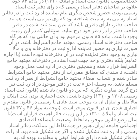
جدیدالتصویب (قانون ثبت اسناد و املاك ۱۳۱۰) در ماده ۸۴ خود،
علاوه بر صاحبان دفاتر اسناد رسمی كه دارای دفتر ثبت اسناد
رسمی بودند، حضور شخص دیگری بنام نماینده اداره ثبت را در دفاتر
اسناد رسمی به رسمیت شناخته بود كه وی نیز می بایست همانند
صاحب دفتر، دارای دفتری باشد كه عین سند ثبت شده در دفتر
صاحب دفتر را در دفتر خود درج نماید. استثنایی كه در این زمینه
وجود داشت، ماده ۸۵ قانون مرقوم بود و آن حالتی بود كه هرگاه
صاحب دفترخانه اسناد رسمی، مجتهد جامع الشرایط باشد، در آن
صورت نیازی به حضور نماینده اداره ثبت در دفترخانه وی و مآلا
نیازی به وجود دفتر نماینده ثبت در آن دفترخانه نبوده است (با اجازه
عدلیه) بلكه دفتری واحد جهت ثبت اسناد در دفترخانه مجتهد جامع
الشرایط قرار داشته و همچنین دفتری در اداره ثبت محل وجود
داشت، تا سندی كه مطابق مقررات از دفتر مجتهد جامع الشرایط
صادر شده و انتساب امضاء مجتهد جامع الشرایط از نظر اداره ثبت
مسلم باشد، به وسیله اجزاء ثبت در دفتر موجود در اداره ثبت نیز
درج گردد. تفاوت دیگری كه بین دو قانون یاد شده (قانون ثبت اسناد
رسمی ۱۳۰۸ و ۱۳۱۰) وجود داشت، بحث اختیاری بودن ثبت املاك و
مالاً نقل و انتقال آن به موجب سند عادی یا رسمی در قانون مقدم و
اجباری شدن آن در قانون موخر است. (توجه به مواد ۴۶ و ۴۷ قانون
ثبت اسناد و املاك ۱۳۱۰ در این زمینه حائز اهمیت فراوان است)تا
سال وضع قانون موخر، به لحاظ وضعیت نامساعد اقتصادی ـ
اجتماعی جامعه ایران، هنوز در همه نقاط این مملكت دفاتر اسناد
رسمی و اداره ثبت تشكیل نشده یا اگر هم تشكیل شده بود، ادارات
و دفاتر تشكیل شده دارای شرایط كیفی و مطلوب نبوده اند. به