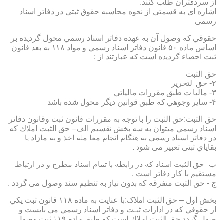
از سردفتران طلب کنند.
اشاره ای به قسمتی از نحوه محاسبه حقوق ثبتی در دفاتر اسناد
رسمی
حقوقي كه وصول آن به عهده دفاتر اسناد رسمي محول گرديده بر
اساس ماده ۵۰ قانون دفاتر اسناد رسمي و مواد ۱۱۸ به بعد قانون
ثبت احصاء گرديده است كه عبارتند از :
حق الثبت
۲- حق التحرير
۳- ماليا ت طبق مقررات مالياتي
۴- ساير وجوهي كه طبق قوانين ديگر محول شده باشد
حق الثبت:حق الثبت را با توجه به مقررات قانون ثبت وقانون دفاتر
اسناد رسمي ميتوان به سه بخش تقسيم الف– حق الثبت املاك كه
در دفاتر اسناد رسمي به هنگام انجام معا مله اخذ و به مازاد يا
بقاياي ثبتی تعبیر می شود .
ب- حق الثبت اسناد كه در رابطه با تمام اسناد مطرح و در ارتباط
مستقيم با كار دفاتر است .
ج - حق الثبت متفرقه كه بدون نياز به تنظیم سند وصول می گردد .
بخش اول – حق الثبت املاک:با عنايت به ماده ۱۱۸ قانون ثبت يكي
از حقوقي كه در ادارات ثبـت و دفاتر اسناد رسمي مي بايست و
صول گردد حق الثبت املاك است كه طبق ماده ۱۱۹ ثبت وصول