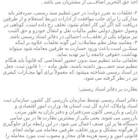
اخذ حق التحریر اضافـــی از مشتریان می باشد .
۲- تخلفات به ضرر دولت: در حین تنظیم سند رسمی، سردفتر باید
مدارکی را برای جلب موافقت از ادارات ذیربط استعلام و از طرفین
دریافت کند اگر این کار انجام نشود، تخلف رخ داده است. کوتاهی در
وصول حقوق دولتی نظیر مالیات نقل و انتقال خودرو و حق الثبت
نیز میتواند یکی از تخلفـــات احتمالی در دفاتر اسناد رسمی باشد.
۳- مفاسد مخل نظم معاملات: این گونه تخلفات علاوه بر اینکه
ممکــن است باعث ورود خسارت به طرفین معامله شود میتواند
بهداشت حقوقی جامعه را نیز تهدید نماید.
تخلفاتی مانند تنظیم سند بدون حضور اشخاصی که قانوناً باید هنگام
تنظیم سند حضــــور داشته باشند، طبق ماده ۱۰۰ قانون ثبت، جعل
در اسناد رسمی شناخته میشود که معمولاً برای آنها مجـازات کیفری
نیز در نظر گرفته می شود.
نظارت بر دفاتر اسناد رسمی:
دفاتر اسناد رسمی توسط سازمان بازرسی کل کشور، سازمان ثبت
اسناد واملاک، اداره کل ثبت استان ها، وزارت امور اقتصادی و
دارایی و بازرسی کانون سردفتران و دفتر یاران به طور مرتب
بازرسی می شوند. یعنی یکی از بیشترین نظارت ها در بین تمامی
دستگاه ها بر این صنف اعمال می شود. در این رابطه برای جلوگیری
از هرگونه مشکل و بروز تخلف، طرفین معامله می توانند انجام
قانونی امور و رسید هزینه های مجاز و مصوب ثبت مورد معامله را