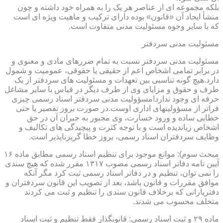
بلکه مجموعه ای از عناصر هر یک را به همراه خود داشته و چون
منشأ ایجاد آن «قانون» بوده دارای ترکیب و ماهیت ویژه ای است
که با سایر وجوه مسئولیت مدنی متفاوت است.
مسئولیت مدنی سردفتر
مسئولیت مدنی سردفتر نسبت به تمام ضررهای مادی و معنوی و
در برابر تمامی اشخاص اعم از حقیقی یا حقوقی، عمومیت و شمول
دارد.هیچ گونه تناسبی بین تعهدات و مسئولیت های سردفتر از یک
طرف و حقوق و مزایای وی از طرف دیگر در قیاس با سایر مشاغل
حرفه ای وجود ندارد!مسؤولیت مدنی سردفتر اسناد رسمی چیزی
فراتر از مسؤولیتهای اداری اوست.در صورت بروز تقصیر یا حتی
خطایی ساده و ورود خسارت، وی مجبور به جبران آن در حق
اشخاص زیاندیده است و با توجه کثرت و پیچیدگی های تکالیف و
وظایف سردفتران اسناد رسمی، بروز خطا گریزناپذیر است.
مبحث سوم): موانع موجود برای تنظیم اسناد رسمی مطابق ماده ۱۶
آیین نامه دفاتر اسناد رسمی مصوب ۱۳۱۷ مقرر شده که هیچ سندی
را نمی توان، تنظیم و در دفاتر اسناد رسمی ثبت کرد مگر آنکه
موافق مقررات و قانون باشد، بعد از تصویب این قانون سردفتران و
دفتریارانی که برخلاف قانون سندی را تنظیم و ثبت می کردند
متخلف محسوب می شدند.
ماده ۲۹ و ثبت اسناد رسمی: قانونگذار فقط تنظیم و ثبت اسناد