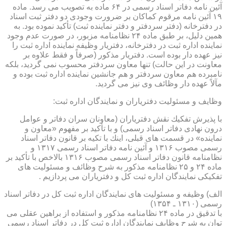
آئین نامه دفاتر اسناد رسمی در ۶۴ ماده به تصویب می رسد. ماده
۱۹ آئین نامه مرقوم كماكان بر ضرورت وجودی دو دفتر ثبت اسناد
در دفترخانه (دفتر سردفتر و دفتر نماینده ثبت) تأكید نموده بود. به
همین دلیل، بر طبق ماده ۲۴ نظامنامه مزبور، در صورت عدم وجود
نماینده اداره ثبت در دفترخانه، دفتریار وظیفه نماینده اداره ثبت را
نیز عهده دار بوده است. دفتریار مذكور (صرفاً و فقط علاوه بر
معاونت در این حالت) تنها معاون سردفتر محسوب نمی گردید، بلكه
نامبرده هم معاون سردفتر و هم جانشین نماینده اداره ثبت بوده و
مآلاً عهده دار وظائف وی نیز می گردید.
وظایف و مسئولیت دفتریاران و نمایندگان اداره ثبت:
با پذیرش تفكیك نقش دفتریاران (معاونان سران دفاتر و عوامل
درون نهادی دفاتر اسناد رسمی) و با تأكید بر مفهوم «معاون و
نماینده» در قسمت های قبلی، اینك با تكیه بر قانون دفاتر اسناد
رسمی مصوب ۱۳۱۶ و آئین نامه دفاتر اسناد رسمی ۱۳۱۷ و
نظامنامه قانون دفاتر اسناد رسمی مصوب ۱۳۱۶ بالاخص با تأكید بر
ماده ۲۴ و ۲۵ نظامنامه مذكور به شرح وظائف و مسئولیت های
تفكیكی نمایندگان اداره ثبت كل و دفتریاران می پردازیم .
الف) وظیفه و مسئولیت های نمایندگان اداره ثبت كل در دفاتر اسناد
رسمی (۱۳۱۰ ـ ۱۳۵۴)
با تدقیق در ماده ۲۴ نظامنامه مذكور و استفاده از براهین عقلی می
توان به شرح وظایف نمایندگان اداره ثبت كل در دفاتر اسناد رسمی