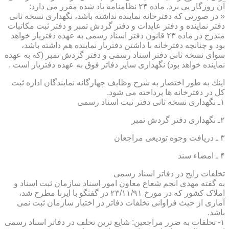
آن روزگار پی برد. ماده ۲۴ نظامنامه یاد شده مقرر می دارد:
« در صورتی كه دفترخانه نماینده نداشته باشد، نگهداری نسخه ثانی
دفتر نماینده و دفتر عایدات و دفتر گردش تمبر و دفتر ثبت مكاتبات
مندرج در ماده ۲۳ قانون دفتر اسناد رسمی به عهده دفتریار خواهد
بود و چنانچه دفترخانه با داشتن دفتریار نماینده هم داشته باشد،
سوای نسخه ثانی دفتر اسناد رسمی و دفتر گردش تمبر (كه به عهده
نماینده خواهد بود) نگهداری سایر دفاتر فوق به عهده دفتریار است .
اینك به طور اختصار به شرح وظایف چهارگانه نمایندگان اداره ثبت
كل در دفترخانه ها پرداخته می شود.
۱ـ نگهداری نسخه ثانی دفتر ثبت اسناد رسمی
۲ـ نگهداری دفتر گردش تمبر
۳ ـ دریافت وجوه تودیعی مراجعان
۴ ـ امضاء سند
تخلفات رایج در دفاتر اسناد رسمی
به گفته مهدی انجم شعاع معاون امور اسناد سازمان ثبت اسناد و
املاک کشور که در مورخ ۲۳/۱۱/۹۱ در گفتگو با ایرنا مطرح شد،
آماری از حیث فراوانی تخلفات دفاتر در اختیار سازمان ثبت نمی
باشد.
۱- تخلفات به ضرر مراجعین: شایع ترین تخلف در دفاتر اسناد رسمی