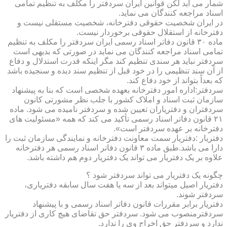
شمار می آید لکن قوانین ایران سردفتر را مکلف به تنظیم تمامی
اسناد مراجعه کنندگان می نماید.
در ایران شخصیت حقوقی دفترخانه، شخصیت مستقلی نیست و
دفترخانه از استقلال حقوقی برخوردار نیست.
ماده ۳۰ قانون دفاتر اسناد رسمی ایران سردفتر را مکلف به تنظیم
تمامی اسناد مراجعه کنندگان می نماید در صورتی که بدیهی است
سردفتر نباید هر سندی تنظیم کند مگر اینکه قدرت استدلال و دفاع
از آن سند تنظیمی را در خود قبل از تنظیم سند دیده و سنجیده باشد
که بعداً بتواند از خود دفاع کند.
سردفتر:اداره امور دفترخانه بعهده شخصی است که بنا به پیشنهاد
سازمان ثبت اسناد و املاک کشور با جلب نظر مشورتی کانون
سردفتران و دفتریاران تعیین شده و سردفتر نامیده می شود. ماده
۲۱ قانون دفاتر اسناد رسمی تأکید می کند که همه «مسئولیت های
دفترخانه بر عهده سردفتر است».
دفتریار :دفتریار سمت معاونت دفترخانه و نمایندگی سازمان ثبت را
دارا می باشد.طبق ماده ۳ قانون دفاتر اسناد رسمی هر دفترخانه
علاوه بر یک دفتریار می تواند یک دفتریار دوم هم داشته باشد.
چگونه یک دفتریار می تواند سردفتر شود ؟
دفتریار اصیل میتواند بعد از سه یا هفت سال سابقه دفتریاری،
سردفتر شوند.
دفتریار برابر مقررات قانون دفاتر اسناد رسمی و با پیشنهاد
سردفترمنصوب می شود. سردفتر حق تقاضای هیچ کاری از دفتریار
ندارد و سردفتر حق اخراج وی را ندارد.