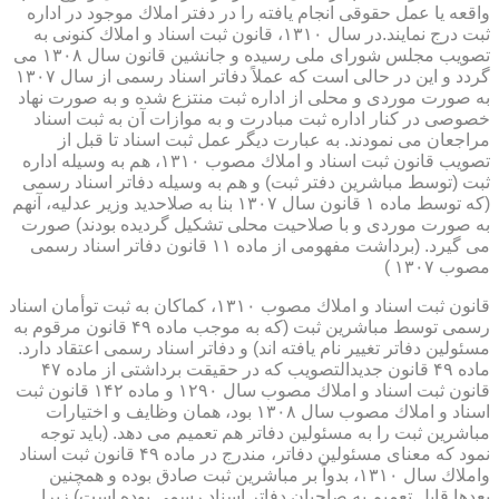
واقعه یا عمل حقوقی انجام یافته را در دفتر املاك موجود در اداره
ثبت درج نمایند.در سال ۱۳۱۰، قانون ثبت اسناد و املاك كنونی به
تصویب مجلس شورای ملی رسیده و جانشین قانون سال ۱۳۰۸ می
گردد و این در حالی است كه عملاً دفاتر اسناد رسمی از سال ۱۳۰۷
به صورت موردی و محلی از اداره ثبت منتزع شده و به صورت نهاد
خصوصی در كنار اداره ثبت مبادرت و به موازات آن به ثبت اسناد
مراجعان می نمودند. به عبارت دیگر عمل ثبت اسناد تا قبل از
تصویب قانون ثبت اسناد و املاك مصوب ۱۳۱۰، هم به وسیله اداره
ثبت (توسط مباشرین دفتر ثبت) و هم به وسیله دفاتر اسناد رسمی
(كه توسط ماده ۱ قانون سال ۱۳۰۷ بنا به صلاحدید وزیر عدلیه، آنهم
به صورت موردی و با صلاحیت محلی تشكیل گردیده بودند) صورت
می گیرد. (برداشت مفهومی از ماده ۱۱ قانون دفاتر اسناد رسمی
مصوب ۱۳۰۷ )
قانون ثبت اسناد و املاك مصوب ۱۳۱۰، كماكان به ثبت توأمان اسناد
رسمی توسط مباشرین ثبت (كه به موجب ماده ۴۹ قانون مرقوم به
مسئولین دفاتر تغییر نام یافته اند) و دفاتر اسناد رسمی اعتقاد دارد.
ماده ۴۹ قانون جدیدالتصویب كه در حقیقت برداشتی از ماده ۴۷
قانون ثبت اسناد و املاك مصوب سال ۱۲۹۰ و ماده ۱۴۲ قانون ثبت
اسناد و املاك مصوب سال ۱۳۰۸ بود، همان وظایف و اختیارات
مباشرین ثبت را به مسئولین دفاتر هم تعمیم می دهد. (باید توجه
نمود كه معنای مسئولین دفاتر، مندرج در ماده ۴۹ قانون ثبت اسناد
واملاك سال ۱۳۱۰، بدواً بر مباشرین ثبت صادق بوده و همچنین
بعدها قابل تعمیم به صاحبان دفاتر اسناد رسمی بوده است) زیرا