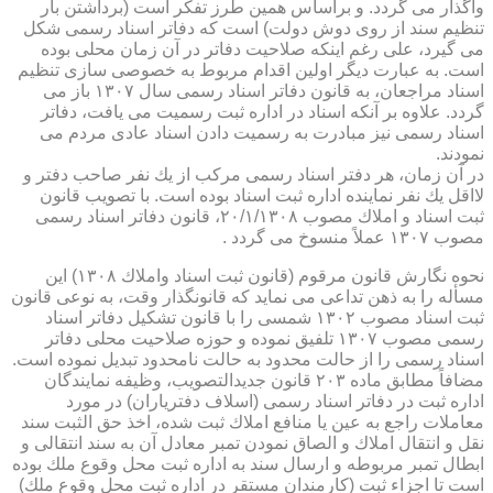
واگذار می گردد. و براساس همین طرز تفكر است (برداشتن بار
تنظیم سند از روی دوش دولت) است كه دفاتر اسناد رسمی شكل
می گیرد، علی رغم اینكه صلاحیت دفاتر در آن زمان محلی بوده
است. به عبارت دیگر اولین اقدام مربوط به خصوصی سازی تنظیم
اسناد مراجعان، به قانون دفاتر اسناد رسمی سال ۱۳۰۷ باز می
گردد. علاوه بر آنكه اسناد در اداره ثبت رسمیت می یافت، دفاتر
اسناد رسمی نیز مبادرت به رسمیت دادن اسناد عادی مردم می
نمودند.
در آن زمان، هر دفتر اسناد رسمی مركب از یك نفر صاحب دفتر و
لااقل یك نفر نماینده اداره ثبت اسناد بوده است. با تصویب قانون
ثبت اسناد و املاك مصوب ۲۰/۱/۱۳۰۸، قانون دفاتر اسناد رسمی
مصوب ۱۳۰۷ عملاً منسوخ می گردد .
نحوه نگارش قانون مرقوم (قانون ثبت اسناد واملاك ۱۳۰۸) این
مسأله را به ذهن تداعی می نماید كه قانونگذار وقت، به نوعی قانون
ثبت اسناد مصوب ۱۳۰۲ شمسی را با قانون تشكیل دفاتر اسناد
رسمی مصوب ۱۳۰۷ تلفیق نموده و حوزه صلاحیت محلی دفاتر
اسناد رسمی را از حالت محدود به حالت نامحدود تبدیل نموده است.
مضافاً مطابق ماده ۲۰۳ قانون جدیدالتصویب، وظیفه نمایندگان
اداره ثبت در دفاتر اسناد رسمی (اسلاف دفتریاران) در مورد
معاملات راجع به عین یا منافع املاك ثبت شده، اخذ حق الثبت سند
نقل و انتقال املاك و الصاق نمودن تمبر معادل آن به سند انتقالی و
ابطال تمبر مربوطه و ارسال سند به اداره ثبت محل وقوع ملك بوده
است تا اجزاء ثبت (كارمندان مستقر در اداره ثبت محل وقوع ملك)