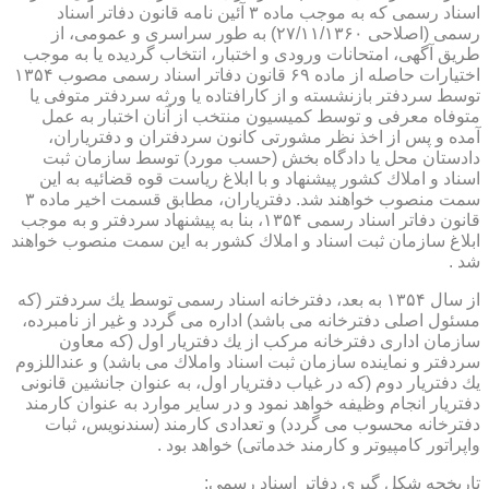
اسناد رسمی كه به موجب ماده ۳ آئین نامه قانون دفاتر اسناد
رسمی (اصلاحی ۲۷/۱۱/۱۳۶۰) به طور سراسری و عمومی، از
طریق آگهی، امتحانات ورودی و اختبار، انتخاب گردیده یا به موجب
اختیارات حاصله از ماده ۶۹ قانون دفاتر اسناد رسمی مصوب ۱۳۵۴
توسط سردفتر بازنشسته و از كارافتاده یا ورثه سردفتر متوفی یا
متوفاه معرفی و توسط كمیسیون منتخب از آنان اختبار به عمل
آمده و پس از اخذ نظر مشورتی كانون سردفتران و دفتریاران،
دادستان محل یا دادگاه بخش (حسب مورد) توسط سازمان ثبت
اسناد و املاك كشور پیشنهاد و با ابلاغ ریاست قوه قضائیه به این
سمت منصوب خواهند شد. دفتریاران، مطابق قسمت اخیر ماده ۳
قانون دفاتر اسناد رسمی ۱۳۵۴، بنا به پیشنهاد سردفتر و به موجب
ابلاغ سازمان ثبت اسناد و املاك كشور به این سمت منصوب خواهند
شد .
از سال ۱۳۵۴ به بعد، دفترخانه اسناد رسمی توسط یك سردفتر (كه
مسئول اصلی دفترخانه می باشد) اداره می گردد و غیر از نامبرده،
سازمان اداری دفترخانه مركب از یك دفتریار اول (كه معاون
سردفتر و نماینده سازمان ثبت اسناد واملاك می باشد) و عنداللزوم
یك دفتریار دوم (كه در غیاب دفتریار اول، به عنوان جانشین قانونی
دفتریار انجام وظیفه خواهد نمود و در سایر موارد به عنوان كارمند
دفترخانه محسوب می گردد) و تعدادی كارمند (سندنویس، ثبات
واپراتور كامپیوتر و كارمند خدماتی) خواهد بود .
تاریخچه شكل گیری دفاتر اسناد رسمی: