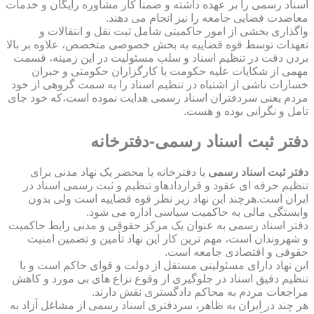
اسناد رسمی را بر عهده داشته و ضمناً کار مشاوره رایگان و خدمات
معاضدت قضایی جامعه را نیز انجام می دهند.
واگذاری بخشی از امور حاکمیتی شامل ثبت نقل و انتقالات و
تعهدات توسط قوه قضاییه به بخش خصوصی متخصص، علاوه بر بالا
بردن دقت در تنظیم اسناد و سلب مسئولیت در این زمینه، قسمت
مهمی از شکایات علیه حکومت یا کارگزاران حکومتی و جبران
خسارات ناشی از اشتباه در تنظیم اسناد را به سمت گروهی از خود
مردم یعنی سردفتران اسناد رسمی هدایت نموده است،که خود جای
تامل و نگرانی بوده و هست.
دفتر ثبت اسناد رسمی-دفترخانه
دفتر ثبت اسناد رسمی
یا دفترخانه یا محضر یک نهاد مدنی برای
تنظیم حرفه ای عقود و قراردادهاو تنظیم و ثبت رسمی اسناد در
ایران است.هرچند این نهاد زیر نظر قوه قضاییه است ولی بدون
وابستگی مالی به حاکمیت سیاسی اداره می شود.
دفتر اسناد رسمی به عنوان یک مرکز حقوقی و مدنی رابط حاکمیت
و شهروندان است، مهم ترین کار این نهاد تأمین و تضمین امنیت
حقوقی و اقتصادی جامعه است.
این نهاد دارای مسئولیتی مستقل از دولت و قوای حاکم است و با
تنظیم دقیق اسناد در جلوگیری از وقوع نزاع های بی مورد و کاهش
مراجعات مردم به محاکم دادگستری نقش دارند.
هر چند در ایران به ظاهر، سردفتری اسناد رسمی از مشاغل آزاد به