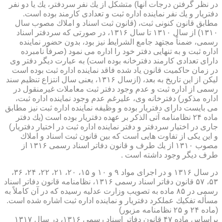
در نظر گرفتن درجات آنها) متشكل از یك نفر سردفتر، یك یا دو نفر
دفتریار و یك نفر نماینده اداره ثبت و تعدادی كارمند بوده است.
مطابق قانون كنونی ثبت، (قانون ثبت اسناد و املاك مصوب سال
۱۳۱۰) از سال ۱۳۱۰ تا سال ۱۳۱۶، در صورتی كه سردفتر اسناد
رسمی، ضمناً مجتهد جامع الشرایط نیز بود، بدون حضور نماینده
اداره ثبت و به تنهایی دفتر خود را اداره می نمود (صرفاً نامبرده
دارای تعدادی كارمند دفترخانه بوده است) به عبارت دیگر دفتر وی
در زمان حاكمیت قانون یاد شده فاقد نماینده اداره ثبت بوده است
لیكن از این تاریخ به بعد، (ازسال ۱۳۱۶، یعنی سال انتزاع تنظیم سند
رسمی از اداره ثبت و عدم وجود دفتر ثبت معاملات غیرمنقول در
اداره مذكور) دفترخانه وی، علیرغم عدم وجود نماینده اداره ثبت،
می بایست دارای دفتریار بوده و وظیفه نماینده اداره ثبت نیز مطابق
ماده ۲۴ نظامنامه آتی الذكر بر عهده دفتریار بوده است (یك دفتر
جاری در اختیار سردفتر و دفتر نماینده اداره ثبت در اختیار دفتریار)
و این یكی از تفاوت هایی است كه بین قانون ثبت اسناد و املاك
مصوب ۱۳۱۰ از یك طرف و قانون دفاتر اسناد رسمی ۱۳۱۶ از
طرف دیگر وجود داشته است .
در سال ۱۳۱۶ و در اجرای مواد ۹ و ۱۰ و ۱۵، ۲۰، ۲۱، ۲۲، ۲۴، ۳۶،
۵۳، ۵۷ قانون دفاتر اسناد رسمی ۱۳۱۶، نظامنامه قانون دفاتر اسناد
رسمی در ۸۵ ماده به تصویب وزارت عدلیه رسیده كه در آن كاملاً به
مسأله تفكیك عملكرد دفتریار و نماینده اداره ثبت اشاره شده است.
(ماده ۲۴ و ۲۵ نظامنامه مزبور)
براساس ماده ۴۷ قانون دفاتر اسناد رسمی ۱۳۱۶، در سال ۱۳۱۷