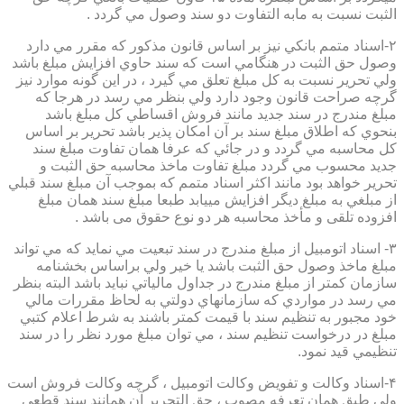
الثبت نسبت به مابه التفاوت دو سند وصول مي گردد .
۲-اسناد متمم بانكي نيز بر اساس قانون مذكور كه مقرر مي دارد
وصول حق الثبت در هنگامي است كه سند حاوي افزايش مبلغ باشد
ولي تحرير نسبت به كل مبلغ تعلق مي گيرد ، در اين گونه موارد نيز
گرچه صراحت قانون وجود دارد ولي بنظر مي رسد در هرجا كه
مبلغ مندرج در سند جديد مانند فروش اقساطي كل مبلغ باشد
بنحوي كه اطلاق مبلغ سند بر آن امكان پذير باشد تحرير بر اساس
كل محاسبه مي گردد و در جائي كه عرفا همان تفاوت مبلغ سند
جديد محسوب مي گردد مبلغ تفاوت ماخذ محاسبه حق الثبت و
تحرير خواهد بود مانند اكثر اسناد متمم كه بموجب آن مبلغ سند قبلي
از مبلغي به مبلغ ديگر افزايش مييابد طبعا مبلغ سند همان مبلغ
افزوده تلقی و مأخذ محاسبه هر دو نوع حقوق می باشد .
۳- اسناد اتومبيل از مبلغ مندرج در سند تبعيت مي نمايد كه مي تواند
مبلغ ماخذ وصول حق الثبت باشد يا خير ولي براساس بخشنامه
سازمان كمتر از مبلغ مندرج در جداول مالياتي نبايد باشد البته بنظر
مي رسد در مواردي كه سازمانهاي دولتي به لحاظ مقررات مالي
خود مجبور به تنظيم سند با قيمت كمتر باشند به شرط اعلام كتبي
مبلغ در درخواست تنظيم سند ، مي توان مبلغ مورد نظر را در سند
تنظيمي قيد نمود.
۴-اسناد وكالت و تفويض وكالت اتومبيل ، گرچه وكالت فروش است
ولي طبق همان تعرفه مصوب ، حق التحرير آن همانند سند قطعي