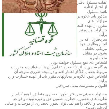
غفلت مسئول دفتر
از اعتبار افتاده
باشد مسئول
مذکور باید علاوه بر
مجازات های
مقرر، از عهده کلیه
خسارات وارده نیز
برآید.
سردفترانی که در
انجام وظایف خود
مرتکب تخلفاتی
بشوند در مقابل
متعاملین و
اشخاص ذی نفع مسئول خواهند بود .
هرگاه سندی در اثر (تقصیر یا تخلف) آن ها از قوانین و مقررات
مربوط بعضاً یا کلاً از اعتبار افتد و در نتیجه ضرری متوجه آن
اشخاص شود علاوه بر مجازتهای مقرر باید از عهده خسارت وارد
برآیند.
قانون و مسئولیت مدنی سردفتر
مسئولیت مدنی سردفتر بطور انحصاری منطبق با هیچ کدام از
نظریه های تقصیر یا خطر یا تضمین حق و غیره نبوده و قواعد
تسبیب و اتلاف را هم نمی توان بطور انحصاری از موجبات و مبانی
آن تلقی نمود؛