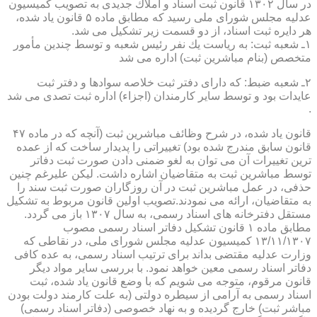
در سال ۱۳۰۲ قانون ثبت اسناد و املاك جدیدی به تصویب كمیسیون
عدلیه مجلس شورای ملی رسید كه مطابق ماده ۵ قانون یاد شده،
هر دایره ثبت اسناد، از دو قسمت زیر تشكیل می شد.
۱ـ شعبه ثبت: به ریاست یك نفر رئیس شعبه و توسط چندین مأمور
متخصص (بنام مباشرین ثبت) اداره می شد
۲ـ شعبه ضبط: كه دارای دفتر ثبت خلاصه سوادها و دفتر ثبت
عایدات بود و توسط سایر كارمندان (اجزاء) اداره ثبت تصدی می شد
.
قانون یاد شده، در شرح وظائف مباشرین ثبت (آنچه كه در ماده ۴۷
قانون سابق مندرج شده بود) تغییراتی را پدیدار ساخت كه از عمده
ترین تغییرات آن می توان به لغو ضمنی دادن صورت ثبت دفاتر
توسط مباشرین ثبت به متقاضیان اشاره داشت. لیكن علیرغم چنین
حذفی، در عمل مباشرین ثبت در آن روزگاران صورت ثبت سند را
به متقاضیان، ارائه می نمودند.تصویب اولین قانون مربوط به تشكیل
مستقل دفترخانه های اسناد رسمی، به سال ۱۳۰۷ باز می گردد.
مطابق ماده ۱ قانون تشكیل دفاتر اسناد رسمی مصوب
۱۳/۱۱/۱۳۰۷ كمیسیون عدلیه مجلس شورای ملی، در نقاطی كه
وزارت عدلیه مقتضی بداند برای ترتیب اسناد رسمی، به عده كافی
دفاتر اسناد رسمی معین خواهد نمود. با بررسی سایر مواد دیگر
قانون مرقوم، متوجه می شویم كه با وضع قانون یاد شده، ثبت
اسناد رسمی به آرامی از سیطره دولتی (به علت كارمند دولت بودن
مباشر ثبت) خارج گردیده و به نهاد خصوصی (دفاتر اسناد رسمی)