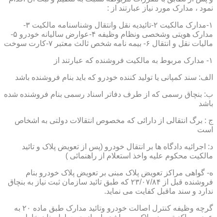
نمود ، مدارک مورد نیاز عبارتند از :
۱-مدارک مالکیت ۲-تائیدیه نقل وانتقال وشناسنامه مالکیت ۳-
مدارک هویتی وشخصی ونظام وظیفه ۴-عوارض سالیانه خودرو ۵-
مالیات نقل و انتقال ۶- بیمه نامه شخص ثالث معتبر ۷-کارت سوخت
۱- مدارک مربوط به مالکیت فروشنده که عبارتند از
الف: سند کمپانی یا تولید کننده خودرو که باید بنام فروشنده باشد
ب: بنچاق رسمی که از طرف دفاتر اسناد رسمی بنام فروشنده شده
باشد
ج : برگ انتقالی از دارائی که مخصوص انتقالات دولتی به اشخاص
است
د: اجرائیه دادگاه ها بر انتقال خودرو (پس از تعویض پلاک و تائید
مالکیت محکوم علیه واخذ استعلام از راهنمائی )
ه- گواهی مراکز تعویض پلاک مبنی بر تعویض پلاک خودرو بنام
فروشنده قبل از ۲۳/۰۷/۸۴ که طبق تائید سازمان ثبت نیاز به بنچاق
ندارد و سند ماقبل کفایت می نماید.
گرچه وظیفه کنترل اصالت خودرو وتائید مدارک طبق ماده ۲۰ به