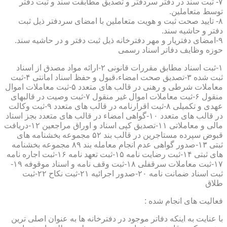
۷- ثبت سند در دفتر سردفتر و تصدیق مطابقت سند و ثبت دفتر
توسط متعاملین.
۸- تایید صحت ثبت و هویت متعاملین با امضای سردفتر ذیل ثبت
دفتر و حاشیه سند.
۹-امضای دفتریار و مهر دفترخانه ذیل ثبت دفتر و در حاشیه سند.
حوزه وظایف دفاتر اسناد رسمی
۱-ثبت اسناد مطابق مقررات قانونی ۲-ارائه مواد مصدق از اسناد
ثبت شده ۳-تصدیق صحت امضاء،قبول و حفظ اسناد امانتی ۴-ثبت
معاملات شرطی و رهنی در قالب های متعدد ۵-ثبت معاملات اموال
منقول ۶-ثبت معاملات اموال غیر منقول ۷-ثبت وصیت در قالبهای
عهدی و تکمیلی ۸-ثبت اقرارنامه در قالب های متعدد ۹-ثبت وکالت
در قالب های متعدد ۱۰-گواهی امضاء در قالب های متعدد بجز اسناد
مالی و معاملاتی ۱۱-تصدیق کپی اسناد و اوراق مراجعین ۱۲-دریافت
قبوض سپرده مستاجرین در قالب بند ۵۲ مجموعه بخشنامه های
ثبتی ۱۳-صدور گواهی عدم انجام معامله بند ۸۹ مجموعه بخشنامه
های ثبتی ۱۴-ثبت رضایت نامه ۱۵-ثبت تعهد نامه ۱۶-ثبت اجاره نامه
۱۷-ثبت معاملات سرقفلی ۱۸-ثبت وقف نامه و اسناد موقوفه ۱۹-
ثبت اسناد ضمانت نامه ۲۰-صدور اجرائیه ۲۱-ثبت نکاح ۲۲-ثبت
طلاق
فعالیت های انجام شده :
با عنایت به اینکه دفاتر موجود در دفترخانه ها به عنوان اصلی ترین