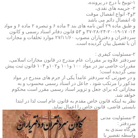
۱-توبیخ با درج در پرونده،
۲- جریمه های نقدی،
۳و۴- انواع انفصال موقت
۵- انفصال دائم می باشد
و طبق ماده ۲۹ آئین نامه های بند ۴ ماده ۶ و تبصره ۲ ماده ۶ و مواد
۱۴- ۱۷-۱۹-۲۰-۲۴-۲۸-۳۷ و ۵۳ قانون دفاتر اسناد رسمی و کانون
سردفتران و دفتریاران مصوب ۲۷/۱۱/۶۰ موارد تخلفات و مجازات
آن با تفصیل بیان گردیده است.
۲-مسئولیت کیفری :
سردفتر علاوه بر مقررات عام مندرج در قانون مجازات اسلامی،
مقررات خاصی نیز در مواد ۱۰۰ و۱۰۱ و۱۰۲و ۱۰۳ قانون ثبت پیش
بینی گردیده است؛
و در صورتی که سردفتر عامداً یکی از جرم های مندرج در مواد
مذکور را مرتکب شود ، جاعل در اسناد رسمی محسوب و به
مجازاتی که برای جعل و تزویر اسناد رسمی مقرر است محکوم
خواهد شد.
نظر به اینکه قانون خاص مقدم به قانون عام است لذا در ابتدا
بایستی قاضی، قانون خاص را اعمال نماید.
۳-مسئولیت مدنی
سردفتر :
هرگاه سندی به
واسطه تقصیر یا