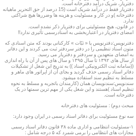
دفتریار، شریک درآمد دفترخانه است.
دفتریار فقط در درآمد شریک است (15 درصد از حق التحریر ماهیانه
دفترخانه )و در کار و مسئولیت و هزینه ها وضررها هیچ شراکتی
ندارد.
در قانون، هیچ مسئولیتی برای دفتریار ذکر نشده است.
امضای دفتریار در اعتباربخشی به اسنادرسمی تأثیری ندارد!!
دفترنویس:دفترنویس یا « ثبّات » کارکنانی بودند که متن اسنادی که
متون اسناد تنظیمی را در دفتر سردفتر ثبت می کردند و این دفاتر
به امضای متعهدین و سردفتر و دفتریار می رسید.
از سال های ۱۳۹۲ تا سال ۱۳۹۵ و سال های پس از آن با راه اندازی
((سامانه ثبت الکترونیکی اسناد )) به تدریج این شغل از تشکیلات
دفاتر اسناد رسمی حذف گردید و بجای آن از اپراتور های ماهر و
مسلط به تنظیم سند استفاده میشود.
سندنویس:سندنویسان همان (کارمندان باتجربه و مسلط به نحوه
تنظیم اسناد )هستند و این شغل یکی از مهم ترین سمتها در یک
دفترخانه است.
مبحث دوم) : مسئولیت های دفترخانه
سه نوع مسئولیت برای دفاتر اسناد رسمی در ایران وجود دارد:
۱-مسئولیت انتظامی و اداری ماده ۳۸ قانون دفاتر اسناد رسمی
مجازات های انتظامی را برمی شمرد که ۵ درجه شامل :