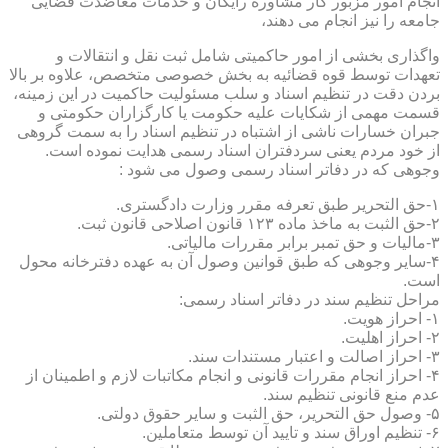
انجام امور مزبور کار مشاوره رایگان و خدمات معاضدت قضایی
جامعه را نیز انجام می دهند،
واگذاری بخشی از امور حاکمیتی شامل ثبت نقل و انتقالات و
تعهدات توسط قوه قضائیه به بخش خصوصی متخصص، علاوه بر بالا
بردن دقت در تنظیم اسناد و سلب مسئولیت حاکمیت در این زمینه،
قسمت مهمی از شکایات علیه حکومت یا کارگزاران حکومتی و
جبران خسارات ناشی از اشتباه در تنظیم اسناد را به سمت گروهی
از خود مردم یعنی سردفتران اسناد رسمی هدایت نموده است.
وجوهی که در دفاتر اسناد رسمی وصول می شود :
۱-حق التحریر طبق تعرفه مقرر وزارت دادگستری.
۲-حق الثبت به ماخذ ماده ۱۲۳ قانون اصلاحی قانون ثبت.
۳-مالیات و حق تمبر برابر مقررات مالیاتی.
۴-سایر وجوهی که طبق قوانین وصول آن به عهده دفترخانه محول
است.
مراحل تنظیم سند در دفاتر اسناد رسمی:
۱- احراز هویت.
۲- احراز اهلیت.
۳- احراز اصالت و اعتبار مستندات سند.
۴- احراز انجام مقررات قانونی و انجام مکاتبات لازم و اطمینان از
عدم منع قانونی تنظیم سند.
۵- وصول حق التحریر، حق الثبت و سایر حقوق دولتی.
۶- تنظیم اوراق سند و تایید آن توسط متعاملین.