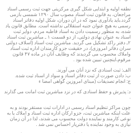
نطفه اولیه و ابتدایی شكل گیری مركزیتی جهت ثبت رسمی اسناد
مراجعان، به قانون ثبت اسناد مصوب سال ۱۲۹۰ شمسی بازمی
گردد.باید یادآوری نمود كه در آن دوران، شكل اولیه دفاتر اسناد
رسمی به هیچ عنوان جنبه استقلالی نداشته است. مطابق قانون یاد
شده، به منظور رسمیت دادن به اسناد قاطبه مردم، دوایر ثبت
اسناد به عنوان نهادی دولتی، از دو قسمت ۱ ـ مباشرین ثبت اسناد
۲ـ دفتر راكد تشكیل می گردید. مباشرین ثبت اسناد (اسلاف دولتی
سران دفاتر امروزی)، در حقیقت جزو كارمندان اداره ثبت اسناد
واملاك محسوب می گردیدند كه وظایف آنان در ماده ۴۷ قانون
مرقوم،اینچنین تبیین شده بود .
الف: ثبت اسنادی كه نزد آنان می آورند.
ب: دادن صورت از ثبت دفاتر اسناد و سواد از اسناد ثبت شده.
ج: انجام تصدیقات (مبنای امروزین گواهی امضا ء
د: پذیرش و حفظ اسنادی كه در نزد مباشرین ثبت امانت می گذارند
.
چون مراكز تنظیم اسناد رسمی در ادارات ثبت مستقر بودند و به
علت اینكه مباشرین ثبت، جزو اركان اداره ثبت اسناد و املاك یا به
نوعی كارمند و نماینده دولت محسوب می شدند، لذا در آن زمان
نیازی به وجود نماینده یا دفتریار احساس نمی شد .