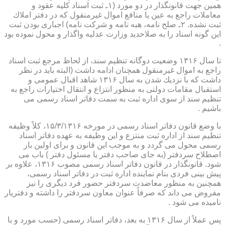
همین جهت قانونگذار در دو مورد (۱ـ ثبت اسناد كلیه عقود و
معاملات راجع به عین یا منافع اموال غیرمنقول كه در دفتر املاك
ثبت نشده. ۲ـ صلح نامه، هبه نامه و شركت نامه) اجباری بودن ثبت
این گونه اسناد را به صلاحدید وزارت عدلیه واگذار و محول نموده بود
.
تا سال ۱۳۱۶ وضعیت دوگانه تنظیم سند، از لحاظ مرجع ثبت اسناد
راجع به اموال غیرمنقول همچنان ادامه داشت (البته باید در نظر
داشت كه با نزدیك شدن به سال ۱۳۱۶ شاهد اقبال عمومی و
استقبال مقامات دولتی به منظور انتزاع و انتقال اختیارات راجع به
تنظیم سند از سوی اداره ثبت به سمت دفاتر اسناد رسمی می
باشیم .
با وضع قانون دفاتر اسناد رسمی در مورخه ۱۵/۳/۱۳۱۶، كلاً وظیفه
تنظیم سند از اداره ثبت منتزع و این وظیفه به عهده دفاتر اسناد
رسمی محول می گردد و به موجب این قانون و برای اولین بار
اصطلاح سردفتر (به جای صاحب دفتر یا مسئول دفتر ) باب می
شود. قانونگذار در قانون دفاتر اسناد رسمی مصوب ۱۳۱۶، علاوه بر
پیش بینی فردی بنام نماینده اداره ثبت در دفاتر اسناد رسمی،
همچنین به منظور معاضدت سردفتر حضور فرد دیگری را نیز
مفروض می داند كه صرفاً عنوان معاون سردفتر را داشته و دفتریار
نامیده می شود .
پس عملاً از سال ۱۳۱۶ به بعد، دفاتر اسناد رسمی (حسب مورد و با