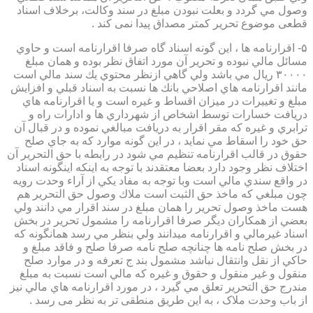
وصول مي گردد و بعلت نبودن مبلغ در سند وكالت، برخلاف اسناد
قطعی موضوع تحریر کمتر مصداق پیدا نمی کند .
۵- اقرارنامه ها ، اين گونه اسناد گاه صرفا اقرارنامه است و حاوي
مسائل مالي نبوده و تحرير آن مورد اتفاق نظر بوده و همان مبلغ
۳۰۰۰۰ ريال مي باشد ولي گاهي ازنظر محتوي يك سند مالي است
مانند اقرارنامه هاي اصلاحي بانك ها نسبت به اسناد قبلي و افزايش
مبلغ و تغييرات در ميزان اقساط و غيره است و يا اقرارنامه هاي
دريافت خسارات توسط اشخاص از شهرداري ها و ادارات راه و
ترابري و غيره كه مقر اقرار به دريافت مبالغي نموده و در قبال آن
حق خود را اسقاط مي نمايد ، در اين گونه موارد كه به جاي صلح
حقوق در قالب اقرارنامه تنظيم مي شود در رابطه با حق التحرير آن
اختلاف نظر وجود دارد بعضا معتقدند با توجه به اينكه اينگونه اسناد
در واقع سندي مالي است وبا توجه به مفاد يكي از آراء وحدت رويه
چون مبلغي كه ماخذ حق الثبت است ملاك وصول حق التحرير هم
هست ماخذ وصول تحرير را همان مبلغ در سند اقرار مي دانند ولي
بعضي از همكاران ديگر صرفا اقرارنامه را مشمول تحرير در بخش
اسناد غيرمالي و اقرارنامه ميدانند ولي بنظر مي رسد همانگونه كه
در بخش صلح نامه ها چنانچه صلح نامه صرفا صلح و فاقد مبلغ و
حاكي از نقل وانتقال نباشد مشمول بند ج تعرفه و در موارد صلح
منقول و غير منقول و حقوق و غيره كه مالي است نسبت به مبلغ
مندرج حق التحرير تعلق مي گيرد ، در مورد اقرارنامه هاي مالي نيز
از باب وحدت ملاک ، به این طریق منطقی تر به نظر می رسد .