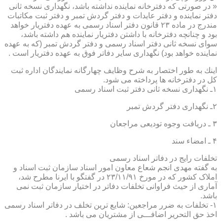
« در صورتی كه دفترخانه نماینده نداشته باشد، نگهداری نسخه ثانی
دفتر نماینده و دفتر عایدات و دفتر گردش تمبر و دفتر ثبت مكاتبات
مندرج در ماده ۲۳ قانون دفتر اسناد رسمی به عهده دفتریار خواهد
بود و چنانچه دفترخانه با داشتن دفتریار نماینده هم داشته باشد،
سوای نسخه ثانی دفتر اسناد رسمی و دفتر گردش تمبر (كه به عهده
نماینده خواهد بود) نگهداری سایر دفاتر فوق به عهده دفتریار است .
اینك به طور اختصار به شرح وظایف چهارگانه نمایندگان اداره ثبت
كل در دفترخانه ها پرداخته می شود.
۱ـ نگهداری نسخه ثانی دفتر ثبت اسناد رسمی
۲ـ نگهداری دفتر گردش تمبر
۳ ـ دریافت وجوه تودیعی مراجعان
۴ ـ امضاء سند
تخلفات رایج در دفاتر اسناد رسمی
به گفته مهدی انجم شعاع معاون امور اسناد سازمان ثبت اسناد و
املاک کشور که در مورخ ۲۳/۱۱/۹۱ در گفتگو با ایرنا مطرح شد،
آماری از حیث فراوانی تخلفات دفاتر در اختیار سازمان ثبت نمی
باشد.
۱- تخلفات به ضرر مراجعین: شایع ترین تخلف در دفاتر اسناد رسمی
اخذ حق التحریر اضافـــی از مشتریان می باشد .