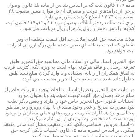
ماده ۱۱۹ قانون ثبت كه بر اساس بند س از ماده يك قانون وصول
برخي از درآمدهاي دولت و مصرف آن در موارد معين مصوب ۲۸
اسفند ماه ۷۳ ۱۳ اصلاح گرديده مقرر مي دارد:
براي ثبت ملك دردفتر املاك موضوع مواد ۱۱ و۱۲و۱۱۹ قانون ثبت
كلا به ازاء هر ده هزار ريال يك هزار ريال دريافت مي شود .
ملاك محاسبه حق الثبت املاك، حد اقل قيمت منطقه اي ودر
نقاطي كه قيمت منطقه اي تعيين نشده طبق برگ ارزيابي ادارات
ثبت خواهد بود .
حق التحرير اسناد مالي:در اسناد مالي محاسبه حق التحرير طبق
تعرفه ارسالي و فاقد هرگونه ابهام است به ويژه آنكه اكثريت قريب
به اتفاق همكاران از رايانه استفاده و با وارد كردن مبلغ سند طبق
جداول داده شده به سيستم حق التحرير محاسبه مي گردد .
در نهايت حق التحرير بعض از اسناد به لحاظ وجود مقررات خاص از
مبلغ ماخذ وصول حق الثبت تبعيت نمينمايند ويا بعنوان موارد
استنائات قانوني حق التحرير خاص خود را دارند و بعض ديگر بعلت
نبود مقررات صريح و عدم وجود مصداق با ابهام روبرو و در مناطق
مختلف و نزد همكاران نظريات و رويه هاي عملي متفاوتي را بوجود
آورده است كه مختصرا به مواردي از آن اشاره ميگردد :
۱- اسناد فروش اقساطي بانكها كه در تعقيب مشاركت مدني منعقد
ميگردد بر اساس تبصره ماده ۱۵ قاون عمليات بانكي گرچه حق
الثبت نسبت به مابه التفاوت دو سند وصول مي گردد .