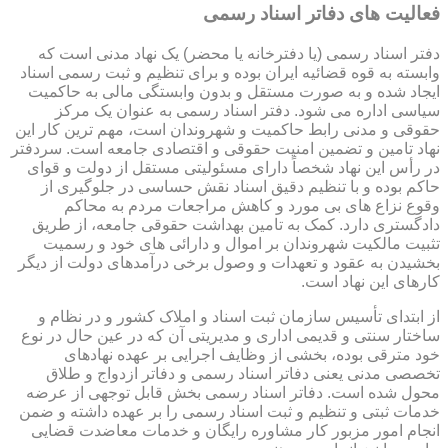
فعالیت های دفاتر اسناد رسمی
دفتر اسناد رسمی (یا دفترخانه یا محضر) یک نهاد مدنی است که
وابسته به قوه قضائیه ایران بوده و برای تنظیم و ثبت رسمی اسناد
ایجاد شده و به صورت مستقل و بدون وابستگی مالی به حاکمیت
سیاسی اداره می شود. دفتر اسناد رسمی به عنوان یک مرکز
حقوقی و مدنی رابط حاکمیت و شهروندان است، مهم ترین کار این
نهاد تامین و تضمین امنیت حقوقی و اقتصادی جامعه است. سردفتر
در رأس این نهاد شخصاً دارای مسئولیتی مستقل از دولت و قوای
حاکم بوده و با تنظیم دقیق اسناد نقش حساسی در جلوگیری از
وقوع نزاع های بی مورد و کاهش مراجعات مردم به محاکم
دادگستری دارد. کمک به تامین بهداشت حقوقی جامعه، از طریق
تثبیت مالکیت شهروندان بر اموال و دارائی های خود و رسمیت
بخشیدن به عقود و تعهدات و وصول برخی درآمدهای دولت از دیگر
کارهای این نهاد است.
از ابتدای تأسیس سازمان ثبت اسناد و املاک کشور و در نظام و
ساختار سنتی و قدیمی اداری و مدیریتی آن که در عین حال در نوع
خود مترقی بوده، بخشی از وظایف اجرایی بر عهده نهادهای
تخصصی مدنی یعنی دفاتر اسناد رسمی و دفاتر ازدواج و طلاق
محول شده است. دفاتر اسناد رسمی بخش قابل توجهی از عرضه
خدمات ثبتی و تنظیم و ثبت اسناد رسمی را بر عهده داشته و ضمن
انجام امور مزبور کار مشاوره رایگان و خدمات معاضدت قضایی