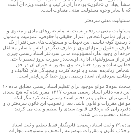
منشأ ایجاد آن «قانون» بوده دارای ترکیب و ماهیت ویژه ای است
که با سایر وجوه مسئولیت مدنی متفاوت است.
مسئولیت مدنی سردفتر
مسئولیت مدنی سردفتر نسبت به تمام ضررهای مادی و معنوی و
در برابر تمامی اشخاص اعم از حقیقی یا حقوقی، عمومیت و شمول
دارد.هیچ گونه تناسبی بین تعهدات و مسئولیت های سردفتر از یک
طرف و حقوق و مزایای وی از طرف دیگر در قیاس با سایر مشاغل
حرفه ای وجود ندارد!مسؤولیت مدنی سردفتر اسناد رسمی چیزی
فراتر از مسؤولیتهای اداری اوست.در صورت بروز تقصیر یا حتی
خطایی ساده و ورود خسارت، وی مجبور به جبران آن در حق
اشخاص زیاندیده است و با توجه کثرت و پیچیدگی های تکالیف و
وظایف سردفتران اسناد رسمی، بروز خطا گریزناپذیر است.
مبحث سوم): موانع موجود برای تنظیم اسناد رسمی مطابق ماده ۱۶
آیین نامه دفاتر اسناد رسمی مصوب ۱۳۱۷ مقرر شده که هیچ سندی
را نمی توان، تنظیم و در دفاتر اسناد رسمی ثبت کرد مگر آنکه
موافق مقررات و قانون باشد، بعد از تصویب این قانون سردفتران و
دفتریارانی که برخلاف قانون سندی را تنظیم و ثبت می کردند
متخلف محسوب می شدند.
ماده ۲۹ و ثبت اسناد رسمی: قانونگذار فقط تنظیم و ثبت اسناد
برخلاف قانون و مقررات موضوعه را تخلف و مستوجب مجازات