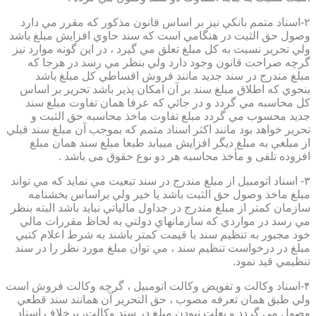
۲-اسناد متمم بانكي نيز بر اساس قانون مذكور كه مقرر مي دارد
وصول حق الثبت در هنگامي است كه سند حاوي افزايش مبلغ باشد
ولي تحرير نسبت به كل مبلغ تعلق مي گيرد ، در اين گونه موارد نيز
گرچه صراحت قانون وجود دارد ولي بنظر مي رسد در هرجا كه
مبلغ مندرج در سند جديد مانند فروش اقساطي كل مبلغ باشد
بنحوي كه اطلاق مبلغ سند بر آن امكان پذير باشد تحرير بر اساس
كل محاسبه مي گردد و در جائي كه عرفا همان تفاوت مبلغ سند
جديد محسوب مي گردد مبلغ تفاوت ماخذ محاسبه حق الثبت و
تحرير خواهد بود مانند اكثر اسناد متمم كه بموجب آن مبلغ سند قبلي
از مبلغي به مبلغ ديگر افزايش مييابد طبعا مبلغ سند همان مبلغ
افزوده تلقی و مأخذ محاسبه هر دو نوع حقوق می باشد .
۳- اسناد اتومبيل از مبلغ مندرج در سند تبعيت مي نمايد كه مي تواند
مبلغ ماخذ وصول حق الثبت باشد يا خير ولي براساس بخشنامه
سازمان كمتر از مبلغ مندرج در جداول مالياتي نبايد باشد البته بنظر
مي رسد در مواردي كه سازمانهاي دولتي به لحاظ مقررات مالي
خود مجبور به تنظيم سند با قيمت كمتر باشند به شرط اعلام كتبي
مبلغ در درخواست تنظيم سند ، مي توان مبلغ مورد نظر را در سند
تنظيمي قيد نمود.
۴-اسناد وكالت و تفويض وكالت اتومبيل ، گرچه وكالت فروش است
ولي طبق همان تعرفه مصوب ، حق التحرير آن همانند سند قطعي
وصول مي گردد و بعلت نبودن مبلغ در سند وكالت، برخلاف اسناد