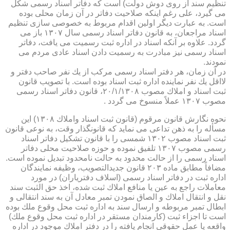
تنظیم سند از روی دوش دولت) است كه دفاتر اسناد رسمی شكل
می گیرد، علی رغم اینكه صلاحیت دفاتر در آن زمان محلی بوده
است. به عبارت دیگر اولین اقدام مربوط به خصوصی سازی تنظیم
اسناد مراجعان، به قانون دفاتر اسناد رسمی سال ۱۳۰۷ باز می
گردد. علاوه بر آنكه اسناد در اداره ثبت رسمیت می یافت، دفاتر
اسناد رسمی نیز مبادرت به رسمیت دادن اسناد عادی مردم می
نمودند.
در آن زمان، هر دفتر اسناد رسمی مركب از یك نفر صاحب دفتر و
لااقل یك نفر نماینده اداره ثبت اسناد بوده است. با تصویب قانون
ثبت اسناد و املاك مصوب ۲۰/۱/۱۳۰۸، قانون دفاتر اسناد رسمی
مصوب ۱۳۰۷ عملاً منسوخ می گردد .
نحوه نگارش قانون مرقوم (قانون ثبت اسناد واملاك ۱۳۰۸) این
مسأله را به ذهن تداعی می نماید كه قانونگذار وقت، به نوعی قانون
ثبت اسناد مصوب ۱۳۰۲ شمسی را با قانون تشكیل دفاتر اسناد
رسمی مصوب ۱۳۰۷ تلفیق نموده و حوزه صلاحیت محلی دفاتر
اسناد رسمی را از حالت محدود به حالت نامحدود تبدیل نموده است.
مضافاً مطابق ماده ۲۰۳ قانون جدیدالتصویب، وظیفه نمایندگان
اداره ثبت در دفاتر اسناد رسمی (اسلاف دفتریاران) در مورد
معاملات راجع به عین یا منافع املاك ثبت شده، اخذ حق الثبت سند
نقل و انتقال املاك و الصاق نمودن تمبر معادل آن به سند انتقالی و
ابطال تمبر مربوطه و ارسال سند به اداره ثبت محل وقوع ملك بوده
است تا اجزاء ثبت (كارمندان مستقر در اداره ثبت محل وقوع ملك)
واقعه یا عمل حقوقی انجام یافته را در دفتر املاك موجود در اداره