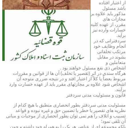
از اعتبار افتاده
باشد مسئول
مذکور باید علاوه بر
مجازات های
مقرر، از عهده کلیه
خسارات وارده نیز
برآید.
سردفترانی که در
انجام وظایف خود
مرتکب تخلفاتی
بشوند در مقابل
متعاملین و
اشخاص ذی نفع مسئول خواهند بود .
هرگاه سندی در اثر (تقصیر یا تخلف) آن ها از قوانین و مقررات
مربوط بعضاً یا کلاً از اعتبار افتد و در نتیجه ضرری متوجه آن
اشخاص شود علاوه بر مجازتهای مقرر باید از عهده خسارت وارد
برآیند.
قانون و مسئولیت مدنی سردفتر
مسئولیت مدنی سردفتر بطور انحصاری منطبق با هیچ کدام از
نظریه های تقصیر یا خطر یا تضمین حق و غیره نبوده و قواعد
تسبیب و اتلاف را هم نمی توان بطور انحصاری از موجبات و مبانی
آن تلقی نمود؛
بلکه مجموعه ای از عناصر هر یک را به همراه خود داشته و چون