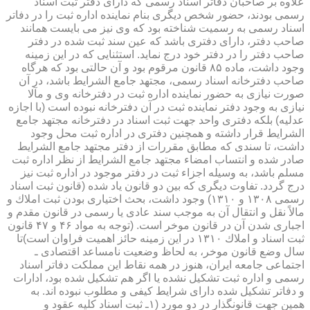
علاوه بر صاحبان دفاتر اسناد رسمی كه دارای دفتر ثبت اسناد
رسمی بودند، حضور شخص دیگری بنام نماینده اداره ثبت را در دفاتر
اسناد رسمی به رسمیت شناخته بود كه وی نیز می بایست همانند
صاحب دفتر، دارای دفتری باشد كه عین سند ثبت شده در دفتر
صاحب دفتر را در دفتر خود درج نماید. استثنایی كه در این زمینه
وجود داشت، ماده ۸۵ قانون مرقوم بود و آن حالتی بود كه هرگاه
صاحب دفترخانه اسناد رسمی، مجتهد جامع الشرایط باشد، در آن
صورت نیازی به حضور نماینده اداره ثبت در دفترخانه وی و مآلا
نیازی به وجود دفتر نماینده ثبت در آن دفترخانه نبوده است (با اجازه
عدلیه) بلكه دفتری واحد جهت ثبت اسناد در دفترخانه مجتهد جامع
الشرایط قرار داشته و همچنین دفتری در اداره ثبت محل وجود
داشت، تا سندی كه مطابق مقررات از دفتر مجتهد جامع الشرایط
صادر شده و انتساب امضاء مجتهد جامع الشرایط از نظر اداره ثبت
مسلم باشد، به وسیله اجزاء ثبت در دفتر موجود در اداره ثبت نیز
درج گردد. تفاوت دیگری كه بین دو قانون یاد شده (قانون ثبت اسناد
رسمی ۱۳۰۸ و ۱۳۱۰) وجود داشت، بحث اختیاری بودن ثبت املاك و
مالاً نقل و انتقال آن به موجب سند عادی یا رسمی در قانون مقدم و
اجباری شدن آن در قانون موخر است. (توجه به مواد ۴۶ و ۴۷ قانون
ثبت اسناد و املاك ۱۳۱۰ در این زمینه حائز اهمیت فراوان است)تا
سال وضع قانون موخر، به لحاظ وضعیت نامساعد اقتصادی ـ
اجتماعی جامعه ایران، هنوز در همه نقاط این مملكت دفاتر اسناد
رسمی و اداره ثبت تشكیل نشده یا اگر هم تشكیل شده بود، ادارات
و دفاتر تشكیل شده دارای شرایط كیفی و مطلوب نبوده اند. به
همین جهت قانونگذار در دو مورد (۱ـ ثبت اسناد كلیه عقود و