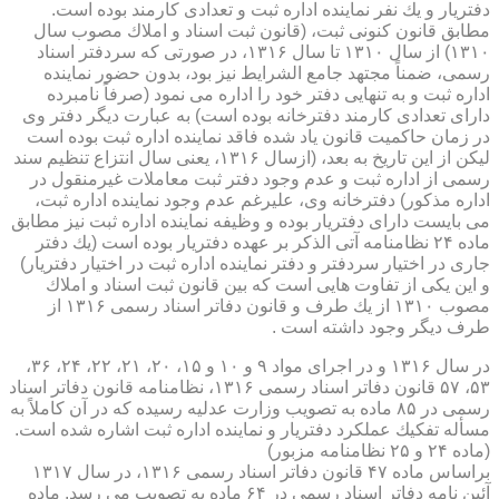
دفتریار و یك نفر نماینده اداره ثبت و تعدادی كارمند بوده است.
مطابق قانون كنونی ثبت، (قانون ثبت اسناد و املاك مصوب سال
۱۳۱۰) از سال ۱۳۱۰ تا سال ۱۳۱۶، در صورتی كه سردفتر اسناد
رسمی، ضمناً مجتهد جامع الشرایط نیز بود، بدون حضور نماینده
اداره ثبت و به تنهایی دفتر خود را اداره می نمود (صرفاً نامبرده
دارای تعدادی كارمند دفترخانه بوده است) به عبارت دیگر دفتر وی
در زمان حاكمیت قانون یاد شده فاقد نماینده اداره ثبت بوده است
لیكن از این تاریخ به بعد، (ازسال ۱۳۱۶، یعنی سال انتزاع تنظیم سند
رسمی از اداره ثبت و عدم وجود دفتر ثبت معاملات غیرمنقول در
اداره مذكور) دفترخانه وی، علیرغم عدم وجود نماینده اداره ثبت،
می بایست دارای دفتریار بوده و وظیفه نماینده اداره ثبت نیز مطابق
ماده ۲۴ نظامنامه آتی الذكر بر عهده دفتریار بوده است (یك دفتر
جاری در اختیار سردفتر و دفتر نماینده اداره ثبت در اختیار دفتریار)
و این یكی از تفاوت هایی است كه بین قانون ثبت اسناد و املاك
مصوب ۱۳۱۰ از یك طرف و قانون دفاتر اسناد رسمی ۱۳۱۶ از
طرف دیگر وجود داشته است .
در سال ۱۳۱۶ و در اجرای مواد ۹ و ۱۰ و ۱۵، ۲۰، ۲۱، ۲۲، ۲۴، ۳۶،
۵۳، ۵۷ قانون دفاتر اسناد رسمی ۱۳۱۶، نظامنامه قانون دفاتر اسناد
رسمی در ۸۵ ماده به تصویب وزارت عدلیه رسیده كه در آن كاملاً به
مسأله تفكیك عملكرد دفتریار و نماینده اداره ثبت اشاره شده است.
(ماده ۲۴ و ۲۵ نظامنامه مزبور)
براساس ماده ۴۷ قانون دفاتر اسناد رسمی ۱۳۱۶، در سال ۱۳۱۷
آئین نامه دفاتر اسناد رسمی در ۶۴ ماده به تصویب می رسد. ماده