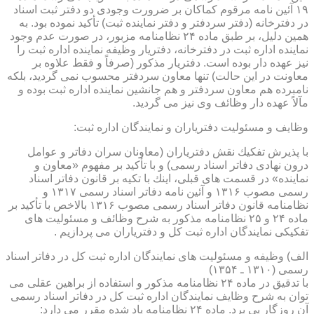
۱۹ آئین نامه مرقوم كماكان بر ضرورت وجودی دو دفتر ثبت اسناد
در دفترخانه (دفتر سردفتر و دفتر نماینده ثبت) تأكید نموده بود. به
همین دلیل، بر طبق ماده ۲۴ نظامنامه مزبور، در صورت عدم وجود
نماینده اداره ثبت در دفترخانه، دفتریار وظیفه نماینده اداره ثبت را
نیز عهده دار بوده است. دفتریار مذكور (صرفاً و فقط علاوه بر
معاونت در این حالت) تنها معاون سردفتر محسوب نمی گردید، بلكه
نامبرده هم معاون سردفتر و هم جانشین نماینده اداره ثبت بوده و
مآلاً عهده دار وظائف وی نیز می گردید.
وظایف و مسئولیت دفتریاران و نمایندگان اداره ثبت:
با پذیرش تفكیك نقش دفتریاران (معاونان سران دفاتر و عوامل
درون نهادی دفاتر اسناد رسمی) و با تأكید بر مفهوم «معاون و
نماینده» در قسمت های قبلی، اینك با تكیه بر قانون دفاتر اسناد
رسمی مصوب ۱۳۱۶ و آئین نامه دفاتر اسناد رسمی ۱۳۱۷ و
نظامنامه قانون دفاتر اسناد رسمی مصوب ۱۳۱۶ بالاخص با تأكید بر
ماده ۲۴ و ۲۵ نظامنامه مذكور به شرح وظائف و مسئولیت های
تفكیكی نمایندگان اداره ثبت كل و دفتریاران می پردازیم .
الف) وظیفه و مسئولیت های نمایندگان اداره ثبت كل در دفاتر اسناد
رسمی (۱۳۱۰ ـ ۱۳۵۴)
با تدقیق در ماده ۲۴ نظامنامه مذكور و استفاده از براهین عقلی می
توان به شرح وظایف نمایندگان اداره ثبت كل در دفاتر اسناد رسمی
آن روزگار پی برد. ماده ۲۴ نظامنامه یاد شده مقرر می دارد: