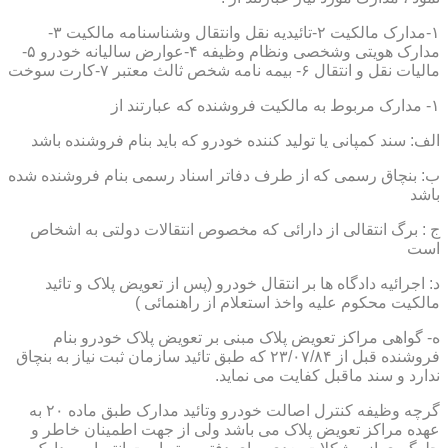
۱-مدارک مالکیت ۲-تائیدیه نقل وانتقال وشناسنامه مالکیت ۳-
مدارک هویتی وشخصی ونظام وظیفه ۴-عوارض سالیانه خودرو ۵-
مالیات نقل و انتقال ۶- بیمه نامه شخص ثالث معتبر ۷-کارت سوخت
۱- مدارک مربوط به مالکیت فروشنده که عبارتند از
الف: سند کمپانی یا تولید کننده خودرو که باید بنام فروشنده باشد
ب: بنچاق رسمی که از طرف دفاتر اسناد رسمی بنام فروشنده شده
باشد
ج : برگ انتقالی از دارائی که مخصوص انتقالات دولتی به اشخاص
است
د: اجرائیه دادگاه ها بر انتقال خودرو (پس از تعویض پلاک و تائید
مالکیت محکوم علیه واخذ استعلام از راهنمائی )
ه- گواهی مراکز تعویض پلاک مبنی بر تعویض پلاک خودرو بنام
فروشنده قبل از ۲۳/۰۷/۸۴ که طبق تائید سازمان ثبت نیاز به بنچاق
ندارد و سند ماقبل کفایت می نماید.
گرچه وظیفه کنترل اصالت خودرو وتائید مدارک طبق ماده ۲۰ به
عهده مراکز تعویض پلاک می باشد ولی از جهت اطمینان خاطر و