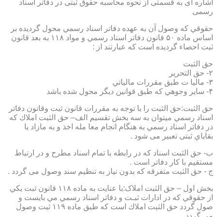
اشاره ای به قسمتی از نحوه محاسبه حقوق ثبتی در دفاتر اسناد
رسمی
حقوقي كه وصول آن به عهده دفاتر اسناد رسمي محول گرديده بر
اساس ماده ۵۰ قانون دفاتر اسناد رسمي و مواد ۱۱۸ به بعد قانون
ثبت احصاء گرديده است كه عبارتند از :
حق الثبت
۲- حق التحرير
۳- ماليا ت طبق مقررات مالياتي
۴- ساير وجوهي كه طبق قوانين ديگر محول شده باشد
حق الثبت:حق الثبت را با توجه به مقررات قانون ثبت وقانون دفاتر
اسناد رسمي ميتوان به سه بخش تقسيم الف– حق الثبت املاك كه
در دفاتر اسناد رسمي به هنگام انجام معا مله اخذ و به مازاد يا
بقاياي ثبتی تعبیر می شود .
ب- حق الثبت اسناد كه در رابطه با تمام اسناد مطرح و در ارتباط
مستقيم با كار دفاتر است .
ج - حق الثبت متفرقه كه بدون نياز به تنظیم سند وصول می گردد .
بخش اول – حق الثبت املاک:با عنايت به ماده ۱۱۸ قانون ثبت يكي
از حقوقي كه در ادارات ثبـت و دفاتر اسناد رسمي مي بايست و
صول گردد حق الثبت املاك است كه طبق ماده ۱۱۹ ثبت وصول
مي گردد.