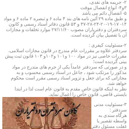
۲- جریمه های نقدی،
۳و۴- انواع انفصال موقت
۵- انفصال دائم می باشد
و طبق ماده ۲۹ آئین نامه های بند ۴ ماده ۶ و تبصره ۲ ماده ۶ و مواد
۱۴- ۱۷-۱۹-۲۰-۲۴-۲۸-۳۷ و ۵۳ قانون دفاتر اسناد رسمی و کانون
سردفتران و دفتریاران مصوب ۲۷/۱۱/۶۰ موارد تخلفات و مجازات
آن با تفصیل بیان گردیده است.
۲-مسئولیت کیفری :
سردفتر علاوه بر مقررات عام مندرج در قانون مجازات اسلامی،
مقررات خاصی نیز در مواد ۱۰۰ و۱۰۱ و۱۰۲و ۱۰۳ قانون ثبت پیش
بینی گردیده است؛
و در صورتی که سردفتر عامداً یکی از جرم های مندرج در مواد
مذکور را مرتکب شود ، جاعل در اسناد رسمی محسوب و به
مجازاتی که برای جعل و تزویر اسناد رسمی مقرر است محکوم
خواهد شد.
نظر به اینکه قانون خاص مقدم به قانون عام است لذا در ابتدا
بایستی قاضی، قانون خاص را اعمال نماید.
۳-مسئولیت مدنی
سردفتر :
هرگاه سندی به
واسطه تقصیر یا
غفلت مسئول دفتر