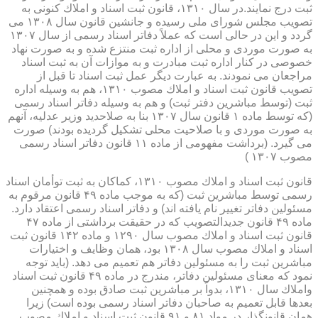
ثبت درج نمایند.در سال ۱۳۱۰، قانون ثبت اسناد و املاك كنونی به
تصویب مجلس شورای ملی رسیده و جانشین قانون سال ۱۳۰۸ می
گردد و این در حالی است كه عملاً دفاتر اسناد رسمی از سال ۱۳۰۷
به صورت موردی و محلی از اداره ثبت منتزع شده و به صورت نهاد
خصوصی در كنار اداره ثبت مبادرت و به موازات آن به ثبت اسناد
مراجعان می نمودند. به عبارت دیگر عمل ثبت اسناد تا قبل از
تصویب قانون ثبت اسناد و املاك مصوب ۱۳۱۰، هم به وسیله اداره
ثبت (توسط مباشرین دفتر ثبت) و هم به وسیله دفاتر اسناد رسمی
(كه توسط ماده ۱ قانون سال ۱۳۰۷ بنا به صلاحدید وزیر عدلیه، آنهم
به صورت موردی و با صلاحیت محلی تشكیل گردیده بودند) صورت
می گیرد. (برداشت مفهومی از ماده ۱۱ قانون دفاتر اسناد رسمی
مصوب ۱۳۰۷ )
قانون ثبت اسناد و املاك مصوب ۱۳۱۰، كماكان به ثبت توأمان اسناد
رسمی توسط مباشرین ثبت (كه به موجب ماده ۴۹ قانون مرقوم به
مسئولین دفاتر تغییر نام یافته اند) و دفاتر اسناد رسمی اعتقاد دارد.
ماده ۴۹ قانون جدیدالتصویب كه در حقیقت برداشتی از ماده ۴۷
قانون ثبت اسناد و املاك مصوب سال ۱۲۹۰ و ماده ۱۴۲ قانون ثبت
اسناد و املاك مصوب سال ۱۳۰۸ بود، همان وظایف و اختیارات
مباشرین ثبت را به مسئولین دفاتر هم تعمیم می دهد. (باید توجه
نمود كه معنای مسئولین دفاتر، مندرج در ماده ۴۹ قانون ثبت اسناد
واملاك سال ۱۳۱۰، بدواً بر مباشرین ثبت صادق بوده و همچنین
بعدها قابل تعمیم به صاحبان دفاتر اسناد رسمی بوده است) زیرا
همان قانونگذار در مواد ۸۱ و ۹۱ قانون ثبت اسناد و املاك مصوب