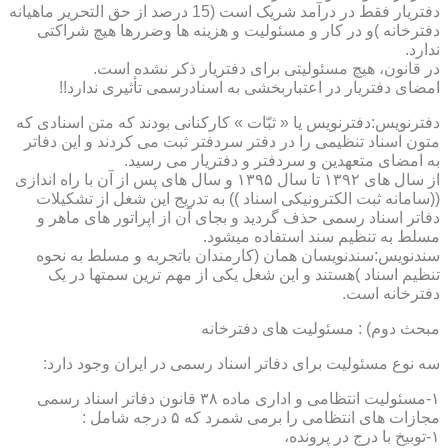
دفتریار فقط در درآمد شریک است (15 درصد از حق التحریر ماهیانه
دفترخانه )و در کار و مسئولیت و هزینه ها وضررها هیچ شراکتی
ندارد.
در قانون، هیچ مسئولیتی برای دفتریار ذکر نشده است.
امضای دفتریار در اعتباربخشی به اسنادرسمی تأثیری ندارد!!
دفترنویس:دفترنویس یا « ثبّات » کارکنانی بودند که متن اسنادی که
متون اسناد تنظیمی را در دفتر سردفتر ثبت می کردند و این دفاتر
به امضای متعهدین و سردفتر و دفتریار می رسید.
از سال های ۱۳۹۲ تا سال ۱۳۹۵ و سال های پس از آن با راه اندازی
((سامانه ثبت الکترونیکی اسناد )) به تدریج این شغل از تشکیلات
دفاتر اسناد رسمی حذف گردید و بجای آن از اپراتور های ماهر و
مسلط به تنظیم سند استفاده میشود.
سندنویس:سندنویسان همان (کارمندان باتجربه و مسلط به نحوه
تنظیم اسناد )هستند و این شغل یکی از مهم ترین سمتها در یک
دفترخانه است.
مبحث دوم) : مسئولیت های دفترخانه
سه نوع مسئولیت برای دفاتر اسناد رسمی در ایران وجود دارد:
۱-مسئولیت انتظامی و اداری ماده ۳۸ قانون دفاتر اسناد رسمی
مجازات های انتظامی را برمی شمرد که ۵ درجه شامل :
۱-توبیخ با درج در پرونده،