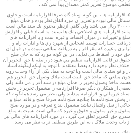
قطعی موضوع تحریر کمتر مصداق پیدا نمی کند .
۵- اقرارنامه ها ، اين گونه اسناد گاه صرفا اقرارنامه است و حاوي
مسائل مالي نبوده و تحرير آن مورد اتفاق نظر بوده و همان مبلغ
۳۰۰۰۰ ريال مي باشد ولي گاهي ازنظر محتوي يك سند مالي است
مانند اقرارنامه هاي اصلاحي بانك ها نسبت به اسناد قبلي و افزايش
مبلغ و تغييرات در ميزان اقساط و غيره است و يا اقرارنامه هاي
دريافت خسارات توسط اشخاص از شهرداري ها و ادارات راه و
ترابري و غيره كه مقر اقرار به دريافت مبالغي نموده و در قبال آن
حق خود را اسقاط مي نمايد ، در اين گونه موارد كه به جاي صلح
حقوق در قالب اقرارنامه تنظيم مي شود در رابطه با حق التحرير آن
اختلاف نظر وجود دارد بعضا معتقدند با توجه به اينكه اينگونه اسناد
در واقع سندي مالي است وبا توجه به مفاد يكي از آراء وحدت رويه
چون مبلغي كه ماخذ حق الثبت است ملاك وصول حق التحرير هم
هست ماخذ وصول تحرير را همان مبلغ در سند اقرار مي دانند ولي
بعضي از همكاران ديگر صرفا اقرارنامه را مشمول تحرير در بخش
اسناد غيرمالي و اقرارنامه ميدانند ولي بنظر مي رسد همانگونه كه
در بخش صلح نامه ها چنانچه صلح نامه صرفا صلح و فاقد مبلغ و
حاكي از نقل وانتقال نباشد مشمول بند ج تعرفه و در موارد صلح
منقول و غير منقول و حقوق و غيره كه مالي است نسبت به مبلغ
مندرج حق التحرير تعلق مي گيرد ، در مورد اقرارنامه هاي مالي نيز
از باب وحدت ملاک ، به این طریق منطقی تر به نظر می رسد .
دفاتر موجود در دفترخانه های رسمی