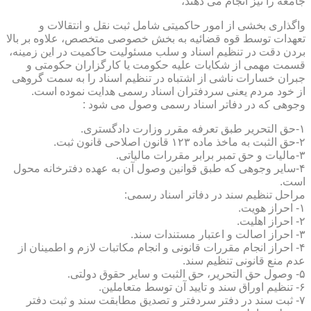
جامعه را نیز انجام می دهند،
واگذاری بخشی از امور حاکمیتی شامل ثبت نقل و انتقالات و
تعهدات توسط قوه قضائیه به بخش خصوصی متخصص، علاوه بر بالا
بردن دقت در تنظیم اسناد و سلب مسئولیت حاکمیت در این زمینه،
قسمت مهمی از شکایات علیه حکومت یا کارگزاران حکومتی و
جبران خسارات ناشی از اشتباه در تنظیم اسناد را به سمت گروهی
از خود مردم یعنی سردفتران اسناد رسمی هدایت نموده است.
وجوهی که در دفاتر اسناد رسمی وصول می شود :
۱-حق التحریر طبق تعرفه مقرر وزارت دادگستری.
۲-حق الثبت به ماخذ ماده ۱۲۳ قانون اصلاحی قانون ثبت.
۳-مالیات و حق تمبر برابر مقررات مالیاتی.
۴-سایر وجوهی که طبق قوانین وصول آن به عهده دفترخانه محول
است.
مراحل تنظیم سند در دفاتر اسناد رسمی:
۱- احراز هویت.
۲- احراز اهلیت.
۳- احراز اصالت و اعتبار مستندات سند.
۴- احراز انجام مقررات قانونی و انجام مکاتبات لازم و اطمینان از
عدم منع قانونی تنظیم سند.
۵- وصول حق التحریر، حق الثبت و سایر حقوق دولتی.
۶- تنظیم اوراق سند و تایید آن توسط متعاملین.
۷- ثبت سند در دفتر سردفتر و تصدیق مطابقت سند و ثبت دفتر