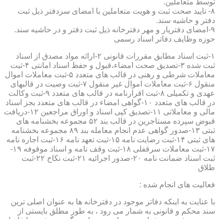
توسط متعاملین.
۸- تایید صحت ثبت و هویت متعاملین با امضای سردفتر ذیل ثبت
دفتر و حاشیه سند.
۹-امضای دفتریار و مهر دفترخانه ذیل ثبت دفتر و در حاشیه سند.
حوزه وظایف دفاتر اسناد رسمی
۱-ثبت اسناد مطابق مقررات قانونی ۲-ارائه مواد مصدق از اسناد
ثبت شده ۳-تصدیق صحت امضاء،قبول و حفظ اسناد امانتی ۴-ثبت
معاملات شرطی و رهنی در قالب های متعدد ۵-ثبت معاملات اموال
منقول ۶-ثبت معاملات اموال غیر منقول ۷-ثبت وصیت در قالبهای
عهدی و تکمیلی ۸-ثبت اقرارنامه در قالب های متعدد ۹-ثبت وکالت
در قالب های متعدد ۱۰-گواهی امضاء در قالب های متعدد بجز اسناد
مالی و معاملاتی ۱۱-تصدیق کپی اسناد و اوراق مراجعین ۱۲-دریافت
قبوض سپرده مستاجرین در قالب بند ۵۲ مجموعه بخشنامه های
ثبتی ۱۳-صدور گواهی عدم انجام معامله بند ۸۹ مجموعه بخشنامه
های ثبتی ۱۴-ثبت رضایت نامه ۱۵-ثبت تعهد نامه ۱۶-ثبت اجاره نامه
۱۷-ثبت معاملات سرقفلی ۱۸-ثبت وقف نامه و اسناد موقوفه ۱۹-
ثبت اسناد ضمانت نامه ۲۰-صدور اجرائیه ۲۱-ثبت نکاح ۲۲-ثبت
طلاق
فعالیت های انجام شده :
با عنایت به اینکه دفاتر موجود در دفترخانه ها به عنوان اصلی ترین
سند محکم و قانونی به شمار می رود ، به طور مطلق بایستی از