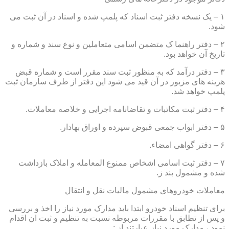
۱ – یک نسخه دفتر ثبت اسناد که پلمپ شده و اسناد در آن ثبت می
شود.
۲ – دفتر راهنما ک متضمن اسامی متعاملین و نوع سند و شماره و
تاریخ آن خواهد بود.
۳ – دفتر درآمد که به منظور ثبت سند مقرر است و شماره قبض
هزینه های مزبور در آن قید می شود این دفتر از طرف سازمان ثبت
پلمپ خواهد شد.
۴ – دفتر ثبت مکاتبات و تقاضانامه اجرایی و خلاصه معاملات.
۵ – دفتر ابواب جمعی قبوض سپرده و اوراق بهادار.
۶ – دفتر گواهی امضاء.
۷ – دفتر ثبت اسامی اشخاص ممنوع المعامله و املاک بازداشت
شده و مشمول بند ز.
معاملات خودروهای مشمول مالیات نقل و انتقال
برای تنظیم اسناد خودرو ابتدا باید مدارک مورد نیاز را اخذ و بررسی
و پس از تطابق با مقررات مربوطه نسبت به تنظیم و ثبت ان اقدام
نمود ، مدارک مورد نیاز عبارتند از :