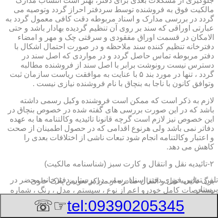
جلوگیری از مشکلات بعدی برای دفتر، بهتر است انتساب مدارک
مالکیت فوق به فروشنده توسط سردفتر احراز گردد وتوصیه می
گردد در بررسی مدارک و اسناد مربوطه دقت کافی معمول گردد به
عبارتی اوراقی که سند بر روی آن تنظیم گردیده بهادار باشد و حتی
الامکان در قسمت اوراق مفقودی و سرقتی چک و مهر و امضاء
دفترخانه تنظیم کننده سند ملاحظه و در صورت احتمال اشکال با
دفتر مربوطه تماس حاصل گردد و در مواردی که اصل سند در
دسترس نیست رونوشت برابر با اصل سند از فروشنده مطالبه
گردد ، تنها در مورد بند ۵ با عنایت به موافقت ریاست سازمان ثبت
وتوافق کانون با ناجا به بنچاق با نام فروشنده نیازی نیست .
لازم به ذکر است که ممکن است فروشنده وکیل رسمی داشته
باشد که در این صورت بررسی های گفته شده در خصوص بنچاق در
این خصوص نیز لازم است گرچه قانونا تائیدیه وکالتنامه ها به عهده
دفاتر نمی باشد ولی هرنوع اقدامی که در حصول اطمینان از صحت
و اعتبار وکالتنامه انجام شود تبعات ناشی از اختلافات بعدی را
کاهش می دهد.
۲-تائیدیه نقل و انتقال و کارت سبز (شناسنامه مالکیت)
تلفن تماس فوری
دفتر اسناد رسمی در پرستار, دفترخانه,محضر در
برگ تائیدیه نقل و انتقال صادره از مراکز تعویض پلاک حاوی
پرستار
مشخصات کامل خودرو اعم از نوع ، سیستم ، مدل ، رنگ ، شماره
موتور و شاسی ، تیپ و بخصوس شماره شناسه خودرو ( VIN ) در
☞☏
tel:09390205345
صدر صفحه و مشخصات فروشنده و خریدار اعم از مشخصات
سجلی و شماره ملی و کدپستی و آدرس و شماره انتظامی