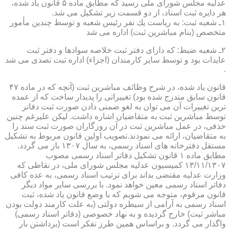
عدلیه مجلس شورای ملی رسید كه مطابق ماده ۵ قانون یاد شده،
هر دایره ثبت اسناد، از دو قسمت زیر تشكیل می شد.
۱ـ شعبه ثبت: به ریاست یك نفر رئیس شعبه و توسط چندین مأمور
متخصص (بنام مباشرین ثبت) اداره می شد
۲ـ شعبه ضبط: كه دارای دفتر ثبت خلاصه سوادها و دفتر ثبت
عایدات بود و توسط سایر كارمندان (اجزاء) اداره ثبت تصدی می شد
.
قانون یاد شده، در شرح وظائف مباشرین ثبت (آنچه كه در ماده ۴۷
قانون سابق مندرج شده بود) تغییراتی را پدیدار ساخت كه از عمده
ترین تغییرات آن می توان به لغو ضمنی دادن صورت ثبت دفاتر
توسط مباشرین ثبت به متقاضیان اشاره داشت. لیكن علیرغم چنین
حذفی، در عمل مباشرین ثبت در آن روزگاران صورت ثبت سند را
به متقاضیان، ارائه می نمودند.تصویب اولین قانون مربوط به تشكیل
مستقل دفترخانه های اسناد رسمی، به سال ۱۳۰۷ باز می گردد.
مطابق ماده ۱ قانون تشكیل دفاتر اسناد رسمی مصوب
۱۳/۱۱/۱۳۰۷ كمیسیون عدلیه مجلس شورای ملی، در نقاطی كه
وزارت عدلیه مقتضی بداند برای ترتیب اسناد رسمی، به عده كافی
دفاتر اسناد رسمی معین خواهد نمود. با بررسی سایر مواد دیگر
قانون مرقوم، متوجه می شویم كه با وضع قانون یاد شده، ثبت
اسناد رسمی به آرامی از سیطره دولتی (به علت كارمند دولت بودن
مباشر ثبت) خارج گردیده و به نهاد خصوصی (دفاتر اسناد رسمی)
واگذار می گردد. و براساس همین طرز تفكر است (برداشتن بار