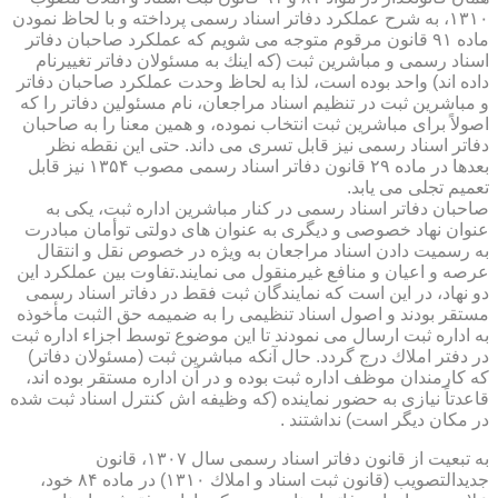
۱۳۱۰، به شرح عملكرد دفاتر اسناد رسمی پرداخته و با لحاظ نمودن
ماده ۹۱ قانون مرقوم متوجه می شویم كه عملكرد صاحبان دفاتر
اسناد رسمی و مباشرین ثبت (كه اینك به مسئولان دفاتر تغییرنام
داده اند) واحد بوده است، لذا به لحاظ وحدت عملكرد صاحبان دفاتر
و مباشرین ثبت در تنظیم اسناد مراجعان، نام مسئولین دفاتر را كه
اصولاً برای مباشرین ثبت انتخاب نموده، و همین معنا را به صاحبان
دفاتر اسناد رسمی نیز قابل تسری می داند. حتی این نقطه نظر
بعدها در ماده ۲۹ قانون دفاتر اسناد رسمی مصوب ۱۳۵۴ نیز قابل
تعمیم تجلی می یابد.
صاحبان دفاتر اسناد رسمی در كنار مباشرین اداره ثبت، یكی به
عنوان نهاد خصوصی و دیگری به عنوان های دولتی توأمان مبادرت
به رسمیت دادن اسناد مراجعان به ویژه در خصوص نقل و انتقال
عرصه و اعیان و منافع غیرمنقول می نمایند.تفاوت بین عملكرد این
دو نهاد، در این است كه نمایندگان ثبت فقط در دفاتر اسناد رسمی
مستقر بودند و اصول اسناد تنظیمی را به ضمیمه حق الثبت مأخوذه
به اداره ثبت ارسال می نمودند تا این موضوع توسط اجزاء اداره ثبت
در دفتر املاك درج گردد. حال آنكه مباشرین ثبت (مسئولان دفاتر)
كه كارمندان موظف اداره ثبت بوده و در آن اداره مستقر بوده اند،
قاعدتاً نیازی به حضور نماینده (كه وظیفه اش كنترل اسناد ثبت شده
در مكان دیگر است) نداشتند .
به تبعیت از قانون دفاتر اسناد رسمی سال ۱۳۰۷، قانون
جدیدالتصویب (قانون ثبت اسناد و املاك ۱۳۱۰) در ماده ۸۴ خود،