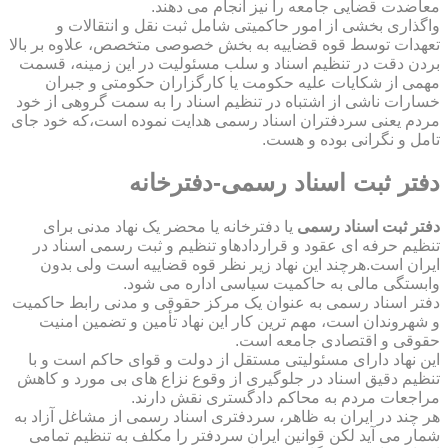
معاضدت قضایی جامعه را نیز انجام می دهند.
واگذاری بخشی از امور حاکمیتی شامل ثبت نقل و انتقالات و
تعهدات توسط قوه قضاییه به بخش خصوصی متخصص، علاوه بر بالا
بردن دقت در تنظیم اسناد و سلب مسئولیت در این زمینه، قسمت
مهمی از شکایات علیه حکومت یا کارگزاران حکومتی و جبران
خسارات ناشی از اشتباه در تنظیم اسناد را به سمت گروهی از خود
مردم یعنی سردفتران اسناد رسمی هدایت نموده است،که خود جای
تامل و نگرانی بوده و هست.
دفتر ثبت اسناد رسمی-دفترخانه
دفتر ثبت اسناد رسمی
یا دفترخانه یا محضر یک نهاد مدنی برای
تنظیم حرفه ای عقود و قراردادهاو تنظیم و ثبت رسمی اسناد در
ایران است.هرچند این نهاد زیر نظر قوه قضاییه است ولی بدون
وابستگی مالی به حاکمیت سیاسی اداره می شود.
دفتر اسناد رسمی به عنوان یک مرکز حقوقی و مدنی رابط حاکمیت
و شهروندان است، مهم ترین کار این نهاد تأمین و تضمین امنیت
حقوقی و اقتصادی جامعه است.
این نهاد دارای مسئولیتی مستقل از دولت و قوای حاکم است و با
تنظیم دقیق اسناد در جلوگیری از وقوع نزاع های بی مورد و کاهش
مراجعات مردم به محاکم دادگستری نقش دارند.
هر چند در ایران به ظاهر، سردفتری اسناد رسمی از مشاغل آزاد به
شمار می آید لکن قوانین ایران سردفتر را مکلف به تنظیم تمامی