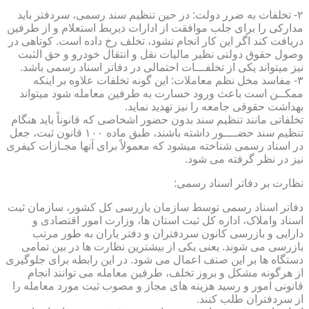
۲- تخلفات به ضرر دولت: در حین تنظیم سند رسمی، سردفتر باید
مدارکی را برای جلب موافقت از ادارات ذیربط استعلام و از طرفین
دریافت کند اگر این کار انجام نشود، تخلف رخ داده است. کوتاهی در
وصول حقوق دولتی نظیر مالیات نقل و انتقال خودرو و حق الثبت
نیز میتواند یکی از تخلفـــات احتمالی در دفاتر اسناد رسمی باشد.
۳- مفاسد مخل نظم معاملات: این گونه تخلفات علاوه بر اینکه
ممکــن است باعث ورود خسارت به طرفین معامله شود میتواند
بهداشت حقوقی جامعه را نیز تهدید نماید.
تخلفاتی مانند تنظیم سند بدون حضور اشخاصی که قانوناً باید هنگام
تنظیم سند حضــــور داشته باشند، طبق ماده ۱۰۰ قانون ثبت، جعل
در اسناد رسمی شناخته میشود که معمولاً برای آنها مجـازات کیفری
نیز در نظر گرفته می شود.
نظارت بر دفاتر اسناد رسمی:
دفاتر اسناد رسمی توسط سازمان بازرسی کل کشور، سازمان ثبت
اسناد واملاک، اداره کل ثبت استان ها، وزارت امور اقتصادی و
دارایی و بازرسی کانون سردفتران و دفتر یاران به طور مرتب
بازرسی می شوند. یعنی یکی از بیشترین نظارت ها در بین تمامی
دستگاه ها بر این صنف اعمال می شود. در این رابطه برای جلوگیری
از هرگونه مشکل و بروز تخلف، طرفین معامله می توانند انجام
قانونی امور و رسید هزینه های مجاز و مصوب ثبت مورد معامله را
از سردفتران طلب کنند.