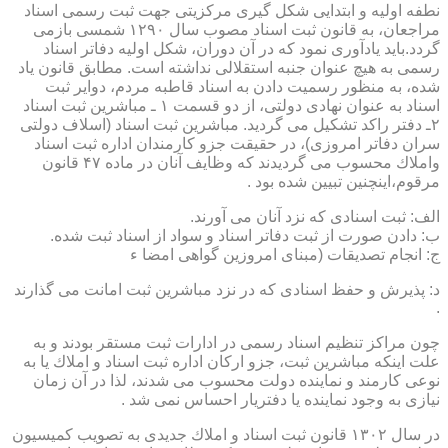
نطفه اولیه و ابتدایی شكل گیری مركزیتی جهت ثبت رسمی اسناد
مراجعان، به قانون ثبت اسناد مصوب سال ۱۲۹۰ شمسی بازمی
گردد.باید یادآوری نمود كه در آن دوران، شكل اولیه دفاتر اسناد
رسمی به هیچ عنوان جنبه استقلالی نداشته است. مطابق قانون یاد
شده، به منظور رسمیت دادن به اسناد قاطبه مردم، دوایر ثبت
اسناد به عنوان نهادی دولتی، از دو قسمت ۱ ـ مباشرین ثبت اسناد
۲ـ دفتر راكد تشكیل می گردید. مباشرین ثبت اسناد (اسلاف دولتی
سران دفاتر امروزی)، در حقیقت جزو كارمندان اداره ثبت اسناد
واملاك محسوب می گردیدند كه وظایف آنان در ماده ۴۷ قانون
مرقوم،اینچنین تبیین شده بود .
الف: ثبت اسنادی كه نزد آنان می آورند.
ب: دادن صورت از ثبت دفاتر اسناد و سواد از اسناد ثبت شده.
ج: انجام تصدیقات (مبنای امروزین گواهی امضا ء
د: پذیرش و حفظ اسنادی كه در نزد مباشرین ثبت امانت می گذارند
.
چون مراكز تنظیم اسناد رسمی در ادارات ثبت مستقر بودند و به
علت اینكه مباشرین ثبت، جزو اركان اداره ثبت اسناد و املاك یا به
نوعی كارمند و نماینده دولت محسوب می شدند، لذا در آن زمان
نیازی به وجود نماینده یا دفتریار احساس نمی شد .
در سال ۱۳۰۲ قانون ثبت اسناد و املاك جدیدی به تصویب كمیسیون