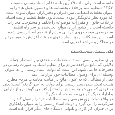
دانسته است ولی ماده ۲۹ آیین نامه دفاتر اسناد رسمی مصوب
۱۳۵۴ «تنظیم سند برخلاف بخشنامه ها و دستورالعمل ها» را به
عنوان تخلفات انتظامی سردفتران و دفتریاران عنوان نموده است
که مورد نظر قانونگذار نبوده است،قانون فقط تنظیم و ثبت اسناد
برخلاف قانون و مقررات موضوعه را تخلف و مستوجب مجازات
دانسته است.در کشور ایران موانع ایجادشده بر سر راه تنظیم
سندرسمی موجب روی گردانی مردم از تنظیم اسنادرسمی شده
است. این مشکلات زمینه ساز دعوی و باعث افزایش حضور مردم
در محاکم و مراجع قضایی است.
دفتر اسناد رسمی چیست
برای تنظیم رسمی اسناد استعلامات متعددی نیاز است.از جمله
دلایلی که مانع مراجعه مردم برای تنظیم اسناد به صورت رسمی در
دفترخانه ها می شود، این است که دولت اسناد رسمی را به عنوان
وسیله ای برای وصول مطالبات خود قرار می دهد.
یکی از مطالبی که به عنوان مانع در کتابت معاملات مردم مطرح
هست تبدیل شدن سند رسمی برای دولت به “سر گردنه” است؛یعنی
به فردی که می خواهد سندش را منتقل کند می گویند برو از دارایی
و ادارات دیگر گواهی مفاصاحساب بگیر!!
در واقع دولت زورش نمی رسد مطالبات خود را وصول کند و
سرگردنه را می گیرد و دولت اسناد رسمی را به عنوان راهکاری
برای جبران کم کاری و ناتوانی دستگاه های دیگر قرار داده است.