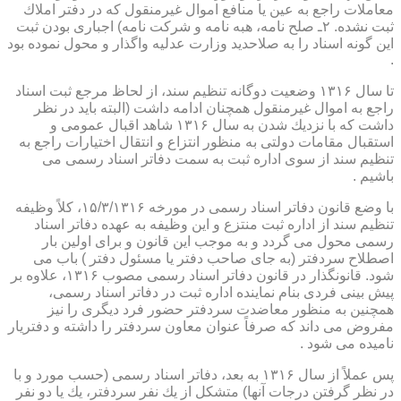
معاملات راجع به عین یا منافع اموال غیرمنقول كه در دفتر املاك
ثبت نشده. ۲ـ صلح نامه، هبه نامه و شركت نامه) اجباری بودن ثبت
این گونه اسناد را به صلاحدید وزارت عدلیه واگذار و محول نموده بود
.
تا سال ۱۳۱۶ وضعیت دوگانه تنظیم سند، از لحاظ مرجع ثبت اسناد
راجع به اموال غیرمنقول همچنان ادامه داشت (البته باید در نظر
داشت كه با نزدیك شدن به سال ۱۳۱۶ شاهد اقبال عمومی و
استقبال مقامات دولتی به منظور انتزاع و انتقال اختیارات راجع به
تنظیم سند از سوی اداره ثبت به سمت دفاتر اسناد رسمی می
باشیم .
با وضع قانون دفاتر اسناد رسمی در مورخه ۱۵/۳/۱۳۱۶، كلاً وظیفه
تنظیم سند از اداره ثبت منتزع و این وظیفه به عهده دفاتر اسناد
رسمی محول می گردد و به موجب این قانون و برای اولین بار
اصطلاح سردفتر (به جای صاحب دفتر یا مسئول دفتر ) باب می
شود. قانونگذار در قانون دفاتر اسناد رسمی مصوب ۱۳۱۶، علاوه بر
پیش بینی فردی بنام نماینده اداره ثبت در دفاتر اسناد رسمی،
همچنین به منظور معاضدت سردفتر حضور فرد دیگری را نیز
مفروض می داند كه صرفاً عنوان معاون سردفتر را داشته و دفتریار
نامیده می شود .
پس عملاً از سال ۱۳۱۶ به بعد، دفاتر اسناد رسمی (حسب مورد و با
در نظر گرفتن درجات آنها) متشكل از یك نفر سردفتر، یك یا دو نفر