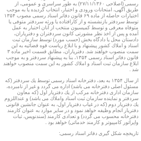
رسمی (اصلاحی ۲۷/۱۱/۱۳۶۰) به طور سراسری و عمومی، از
طریق آگهی، امتحانات ورودی و اختبار، انتخاب گردیده یا به موجب
اختیارات حاصله از ماده ۶۹ قانون دفاتر اسناد رسمی مصوب ۱۳۵۴
توسط سردفتر بازنشسته و از كارافتاده یا ورثه سردفتر متوفی یا
متوفاه معرفی و توسط كمیسیون منتخب از آنان اختبار به عمل
آمده و پس از اخذ نظر مشورتی كانون سردفتران و دفتریاران،
دادستان محل یا دادگاه بخش (حسب مورد) توسط سازمان ثبت
اسناد و املاك كشور پیشنهاد و با ابلاغ ریاست قوه قضائیه به این
سمت منصوب خواهند شد. دفتریاران، مطابق قسمت اخیر ماده ۳
قانون دفاتر اسناد رسمی ۱۳۵۴، بنا به پیشنهاد سردفتر و به موجب
ابلاغ سازمان ثبت اسناد و املاك كشور به این سمت منصوب خواهند
شد .
از سال ۱۳۵۴ به بعد، دفترخانه اسناد رسمی توسط یك سردفتر (كه
مسئول اصلی دفترخانه می باشد) اداره می گردد و غیر از نامبرده،
سازمان اداری دفترخانه مركب از یك دفتریار اول (كه معاون
سردفتر و نماینده سازمان ثبت اسناد واملاك می باشد) و عنداللزوم
یك دفتریار دوم (كه در غیاب دفتریار اول، به عنوان جانشین قانونی
دفتریار انجام وظیفه خواهد نمود و در سایر موارد به عنوان كارمند
دفترخانه محسوب می گردد) و تعدادی كارمند (سندنویس، ثبات
واپراتور كامپیوتر و كارمند خدماتی) خواهد بود .
تاریخچه شكل گیری دفاتر اسناد رسمی: