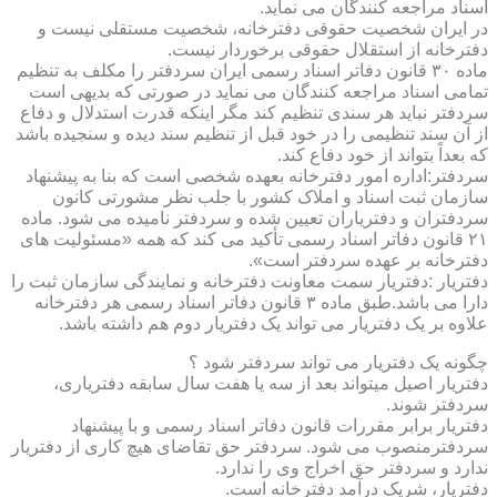
اسناد مراجعه کنندگان می نماید.
در ایران شخصیت حقوقی دفترخانه، شخصیت مستقلی نیست و
دفترخانه از استقلال حقوقی برخوردار نیست.
ماده ۳۰ قانون دفاتر اسناد رسمی ایران سردفتر را مکلف به تنظیم
تمامی اسناد مراجعه کنندگان می نماید در صورتی که بدیهی است
سردفتر نباید هر سندی تنظیم کند مگر اینکه قدرت استدلال و دفاع
از آن سند تنظیمی را در خود قبل از تنظیم سند دیده و سنجیده باشد
که بعداً بتواند از خود دفاع کند.
سردفتر:اداره امور دفترخانه بعهده شخصی است که بنا به پیشنهاد
سازمان ثبت اسناد و املاک کشور با جلب نظر مشورتی کانون
سردفتران و دفتریاران تعیین شده و سردفتر نامیده می شود. ماده
۲۱ قانون دفاتر اسناد رسمی تأکید می کند که همه «مسئولیت های
دفترخانه بر عهده سردفتر است».
دفتریار :دفتریار سمت معاونت دفترخانه و نمایندگی سازمان ثبت را
دارا می باشد.طبق ماده ۳ قانون دفاتر اسناد رسمی هر دفترخانه
علاوه بر یک دفتریار می تواند یک دفتریار دوم هم داشته باشد.
چگونه یک دفتریار می تواند سردفتر شود ؟
دفتریار اصیل میتواند بعد از سه یا هفت سال سابقه دفتریاری،
سردفتر شوند.
دفتریار برابر مقررات قانون دفاتر اسناد رسمی و با پیشنهاد
سردفترمنصوب می شود. سردفتر حق تقاضای هیچ کاری از دفتریار
ندارد و سردفتر حق اخراج وی را ندارد.
دفتریار، شریک درآمد دفترخانه است.