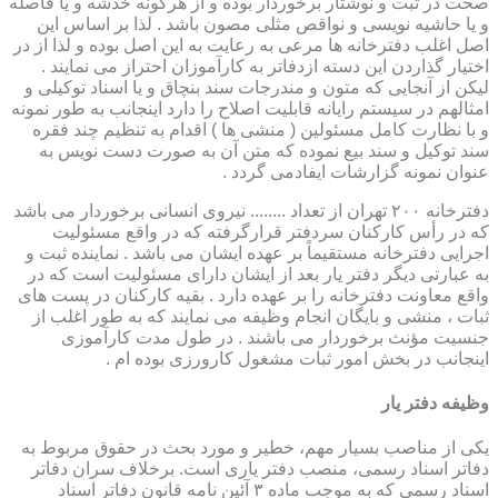
صحت در ثبت و نوشتار برخوردار بوده و از هرگونه خدشه و یا فاصله
و یا حاشیه نویسی و نواقص مثلی مصون باشد . لذا بر اساس این
اصل اغلب دفترخانه ها مرعی به رعایت به این اصل بوده و لذا از در
اختیار گذاردن این دسته ازدفاتر به کارآموزان احتراز می نمایند .
لیکن از آنجایی که متون و مندرجات سند بنچاق و یا اسناد توکیلی و
امثالهم در سیستم رایانه قابلیت اصلاح را دارد اینجانب به طور نمونه
و با نظارت کامل مسئولین ( منشی ها ) اقدام به تنظیم چند فقره
سند توکیل و سند بیع نموده که متن آن به صورت دست نویس به
عنوان نمونه گزارشات ایفادمی گردد .
دفترخانه ۲۰۰ تهران از تعداد ........ نیروی انسانی برخوردار می باشد
که در رأس کارکنان سردفتر قرارگرفته که در واقع مسئولیت
اجرایی دفترخانه مستقیماً بر عهده ایشان می باشد . نماینده ثبت و
به عبارتی دیگر دفتر یار بعد از ایشان دارای مسئولیت است که در
واقع معاونت دفترخانه را بر عهده دارد . بقیه کارکنان در پست های
ثبات ، منشی و بایگان انجام وظیفه می نمایند که به طور اغلب از
جنسیت مؤنث برخوردار می باشند . در طول مدت کارآموزی
اینجانب در بخش امور ثبات مشغول کارورزی بوده ام .
وظیفه دفتر یار
یكی از مناصب بسیار مهم، خطیر و مورد بحث در حقوق مربوط به
دفاتر اسناد رسمی، منصب دفتر یاری است. برخلاف سران دفاتر
اسناد رسمی كه به موجب ماده ۳ آئین نامه قانون دفاتر اسناد