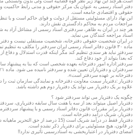
است.هرچند این نهاد زیر نظر قوه قضاییه است ولی بدون وابستگی م
دفتر اسناد رسمی به عنوان یک مرکز حقوقی و مدنی رابط حاکمیت و ش
حقوقی و اقتصادی جامعه است.
این نهاد دارای مسئولیتی مستقل از دولت و قوای حاکم است و با تنظ
مراجعات مردم به محاکم دادگستری نقش دارند.
هر چند در ایران به ظاهر، سردفتری اسناد رسمی از مشاغل آزاد به شم
اسناد مراجعه کنندگان می نماید.
در ایران شخصیت حقوقی دفترخانه، شخصیت مستقلی نیست و دفترخان
ماده ۳۰ قانون دفاتر اسناد رسمی ایران سردفتر را مکلف به تنظ
سردفتر نباید هر سندی تنظیم کند مگر اینکه قدرت استدلال و دفاع از 
که بعداً بتواند از خود دفاع کند.
سردفتر:اداره امور دفترخانه بعهده شخصی است که بنا به پیشنهاد سا
دفترخانه بر عهده سردفتر است».
علاوه بر یک دفتریار می تواند یک دفتریار دوم هم داشته باشد.
چگونه یک دفتریار می تواند سردفتر شود ؟
دفتریار اصیل میتواند بعد از سه یا هفت سال سابقه دفتریاری، سردفتر
دفتریار برابر مقررات قانون دفاتر اسناد رسمی و با پیشنهاد سردفتر
دفتریار، شریک درآمد دفترخانه است.
دفتریار فقط در درآمد شریک است (15 درصد از حق التحریر ماهیانه دفترخانه )و در کار و مسئولیت و هزینه ها وضررها هیچ شراکتی ندارد.
در قانون، هیچ مسئولیتی برای دفتریار ذکر نشده است.
امضای دفتریار در اعتباربخشی به اسنادرسمی تأثیری ندارد!!