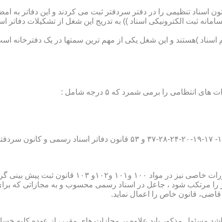
تون اسناد تنظیمی را در دفتر سردفتر ثبت می کردند و این دفاتر به ام
از آن با راه اندازی ((سامانه ثبت الکترونیکی اسناد )) به تدریج این شغل از تشک
اسناد )هستند و این شغل یکی از مهم ترین سمتها در یک دفترخانه است
۱۰ قانون ثبت پیش بینی گردیده است؛
ور را مرتکب شود ، جاعل در اسناد رسمی محسوب و به مجازاتی که بر
 قاضی، قانون خاص را اعمال نماید.
شد مسئول مذکور باید علاوه بر مجازات های مقرر، از عهده کلیه خسارا