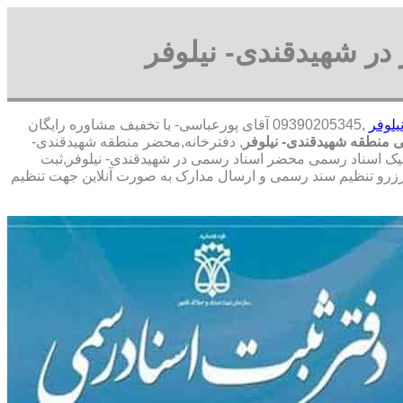
در شهیدقندی- نیلوفر
یلوفر
,09390205345 آقای پورعباسی- با تخفیف مشاوره رايگان
 منطقه شهیدقندی- نیلوفر
, دفترخانه,محضر منطقه شهیدقندی-
رونیک اسناد رسمی محضر اسناد رسمی در شهیدقندی- نیلوفر,ثبت
م رزرو تنظیم سند رسمی و ارسال مدارک به صورت آنلاین جهت تنظیم