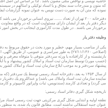
حاشیه نویسی و نواقص مثلی مصون باشد . لذا بر اساس این اصل اغلب دفت
که متون و مندرجات سند بنچاق و یا اسناد توکیلی و امثالهم در سیستم 
نموده که متن آن به صورت دست نویس به عنوان نمونه گزارشات ایفا
دفترخانه ۲۰۰ تهران از تعداد ........ نیروی انسانی برخورد
دیگر دفتر یار بعد از ایشان دارای مسئولیت است که در واقع معاونت د
برخوردار می باشند . در طول مدت کارآموزی اینجانب در بخش امور ث
وظیفه دفتر یار
بازنشسته و از كارافتاده یا ورثه سردفتر متوفی یا متوفاه معرفی و 
پیشنهاد سردفتر و به موجب ابلاغ سازمان ثبت اسناد و املاك كشور 
از سال ۱۳۵۴ به بعد، دفترخانه اسناد رسمی توسط یك سردفتر
نماینده سازمان ثبت اسناد واملاك می باشد) و عنداللزوم یك دفتریار د
می گردد) و تعدادی كارمند (سندنویس، ثبات واپراتور كامپیوتر و كارمند
تاریخچه شكل گیری دفاتر اسناد رسمی: