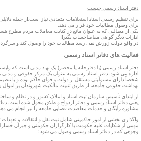
دفتر اسناد رسمی چیست
برای تنظیم رسمی اسناد استعلامات متعددی نیاز است.از جمله دلایل
برای وصول مطالبات خود قرار می دهد.
یکی از مطالبی که به عنوان مانع در کتابت معاملات مردم مطرح هست
ادارات دیگر گواهی مفاصاحساب بگیر!!
در واقع دولت زورش نمی رسد مطالبات خود را وصول کند و سرگردنه ر
فعالیت های دفاتر اسناد رسمی
دفتر اسناد رسمی (یا دفترخانه یا محضر) یک نهاد مدنی است که وابس
اداره می شود. دفتر اسناد رسمی به عنوان یک مرکز حقوقی و مدنی ر
شخصاً دارای مسئولیتی مستقل از دولت و قوای حاکم بوده و با تنظی
بهداشت حقوقی جامعه، از طریق تثبیت مالکیت شهروندان بر اموال و 
از ابتدای تأسیس سازمان ثبت اسناد و املاک کشور و در نظام و ساخت
یعنی دفاتر اسناد رسمی و دفاتر ازدواج و طلاق محول شده است. دفا
مشاوره رایگان و خدمات معاضدت قضایی جامعه را نیز انجام می دهن
واگذاری بخشی از امور حاکمیتی شامل ثبت نقل و انتقالات و تعهدا
مهمی از شکایات علیه حکومت یا کارگزاران حکومتی و جبران خسارات
وجوهی که در دفاتر اسناد رسمی وصول می شود :