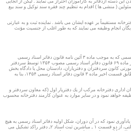
ین دسته ازدفاتر به کارآموزان احتراز می نمایند . لیکن از آنجایی
ئولین ( منشی ها ) اقدام به تنظیم چند فقره سند توکیل و سند بیع
 دفترخانه مستقیماً بر عهده ایشان می باشد . نماینده ثبت و به عبارتی
بایگان انجام وظیفه می نمایند که به طور اغلب از جنسیت مؤنث
یكی از مناصب بسیار مهم، خطیر و مورد بحث در حقوق مربوط به دفاتر اسناد رسمی، منصب دفتر یاری است. برخلاف سران دفاتر اسناد رسمی كه به موجب ماده ۳ آئین نامه قانون دفاتر اسناد رسمی
(اصلاحی ۲۷/۱۱/۱۳۶۰) به طور سراسری و عمومی، از طریق آگهی، امتحانات ورودی و اختبار، انتخاب گردیده یا به موجب اختیارات حاصله از ماده ۶۹ قانون دفاتر اسناد رسمی مصوب ۱۳۵۴ توسط سردفتر
شورتی كانون سردفتران و دفتریاران، دادستان محل یا دادگاه بخش
(حسب مورد) توسط سازمان ثبت اسناد و املاك كشور پیشنهاد و با ابلاغ ریاست قوه قضائیه به این سمت منصوب خواهند شد. دفتریاران، مطابق قسمت اخیر ماده ۳ قانون دفاتر اسناد رسمی ۱۳۵۴، بنا به
ازمان اداری دفترخانه مركب از یك دفتریار اول (كه معاون سردفتر و
وظیفه خواهد نمود و در سایر موارد به عنوان كارمند دفترخانه محسوب
ی اسناد مراجعان، به قانون ثبت اسناد مصوب سال ۱۲۹۰ شمسی بازمی گردد.باید یادآوری نمود كه در آن دوران، شكل اولیه دفاتر اسناد رسمی به هیچ
عنوان جنبه استقلالی نداشته است. مطابق قانون یاد شده، به منظور رسمیت دادن به اسناد قاطبه مردم، دوایر ثبت اسناد به عنوان نهادی دولتی، از دو قسمت ۱ ـ مباشرین ثبت اسناد ۲ـ دفتر راكد تشكیل می