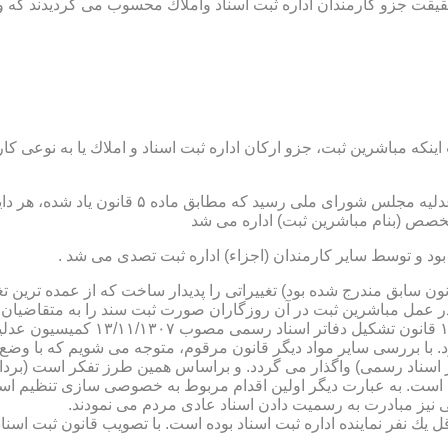
ن اداره ثبت اسناد واملاك محسوب می گردیدند كه وظایف آنان در ماده ۴۷ قانون مرقوم،ا
نكه مباشرین ثبت، جزو اركان اداره ثبت اسناد و املاك یا به نوعی كا
ن یاد شده، در شرح وظائف مباشرین ثبت (آنچه كه در ماده ۴۷ قانون سابق مندرج شده بود) تغییراتی را 
 عمل مباشرین ثبت در آن روزگاران صورت ثبت سند را به متقاضیان، 
دفترخانه های اسناد رسمی، به سال 
. با بررسی سایر مواد دیگر قانون مرقوم، متوجه می شویم كه با وضع 
ر اسناد رسمی) واگذار می گردد. و براساس همین طرز تفكر است (برد
ی نیز مبادرت به رسمیت دادن اسناد عادی مردم می نمودند.