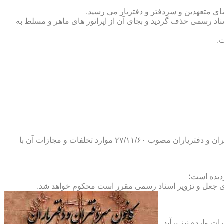
ضای متعهدین و سردفتر و دفتریار می رسید.
یلات دفاتر اسناد رسمی حذف گردید و بجای آن از اپراتور های ماهر و مسلط به
.
و طبق ماده ۲۹ آئین نامه های بند ۴ ماده ۶ و تبصره ۲ ماده ۶ و مواد ۱۴- ۱۷-۱۹-۲۰-۲۴-۲۸-۳۷ و ۵۳ قانون دفاتر اسناد رسمی و کانون سردفتران و دفتریاران مصوب ۲۷/۱۱/۶۰ موارد تخلفات و مجازات آن با
ای جعل و تزویر اسناد رسمی مقرر است محکوم خواهد شد.
ت وارده نیز برآید.