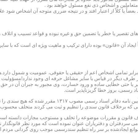
متعاملین و اشخاص ذی نفع مسئول خواهند بود .
بعضاً یا کلاً از اعتبار افتد و در نتیجه ضرری متوجه آن اشخاص شود عل
ی تقصیر یا خطر یا تضمین حق و غیره نبوده و قواعد تسبیب و اتلاف ر
 ایجاد آن «قانون» بوده دارای ترکیب و ماهیت ویژه ای است که با سا
ابر تمامی اشخاص اعم از حقیقی یا حقوقی، عمومیت و شمول دارد.هی
 طرف دیگر در قیاس با سایر مشاغل حرفه ای وجود ندارد!مسؤولیت م
 یا حتی خطایی ساده و ورود خسارت، وی مجبور به جبران آن در حق 
د رسمی، بروز خطا گریزناپذیر است.
مبحث سوم): موانع موجود برای تنظیم اسناد رسمی مطابق ماده
رانی که برخلاف قانون سندی را تنظیم و ثبت می کردند متخلف محسوب
امی سردفتران و دفتریاران عنوان نموده است که مورد نظر قانونگذار 
انع ایجادشده بر سر راه تنظیم سندرسمی موجب روی گردانی مردم ا