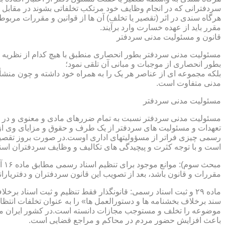
سردفترانی که در انجام وظایف خود مرتکب تخلفاتی بشوند در مقابل 
هرگاه سندی در اثر (تقصیر یا تخلف) آن ها از قوانین و مقررات مربوط 
مقرر باید از عهده خسارت وارد برآیند.
قانون و مسئولیت مدنی سردفتر
مسئولیت مدنی سردفتر بطور انحصاری منطبق با هیچ کدام از نظریه ها
بطور انحصاری از موجبات و مبانی آن تلقی نمود؛
بلکه مجموعه ای از عناصر هر یک را به همراه خود داشته و چون منشأ
مدنی متفاوت است.
مسئولیت مدنی سردفتر
مسئولیت مدنی سردفتر نسبت به تمام ضررهای مادی و معنوی و در بر
تعهدات و مسئولیت های سردفتر از یک طرف و حقوق و مزایای وی از
رسمی چیزی فراتر از مسؤولیتهای اداری اوست.در صورت بروز تقصیر
است و با توجه کثرت و پیچیدگی های تکالیف و وظایف سردفتران اسنا
مقررات و قانون باشد، بعد از تصویب این قانون سردفتران و دفتریا
سند برخلاف بخشنامه ها و دستورالعمل ها» را به عنوان تخلفات انتظ
موضوعه را تخلف و مستوجب مجازات دانسته است.در کشور ایران مو
باعث افزایش حضور مردم در محاکم و مراجع قضایی است.