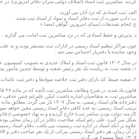
گردید. مباشرین ثبت اسناد (اسلاف دولتی سران دفاتر امروزی)، در حقیقت جزو كارمندا
الف: ثبت اسنادی كه نزد آنان می آورند.
ب: دادن صورت از ثبت دفاتر اسناد و سواد از اسناد ثبت شده.
ج: انجام تصدیقات (مبنای امروزین گواهی امضا ء
د: پذیرش و حفظ اسنادی كه در نزد مباشرین ثبت امانت می گذارند .
چون مراكز تنظیم اسناد رسمی در ادارات ثبت مستقر بودند و به علت ای
وجود نماینده یا دفتریار احساس نمی شد .
در سال ۱۳۰۲ قانون ثبت اسناد و املاك جدیدی به تصویب كمیسیون عدلیه مجلس شورای ملی رسید كه مطابق ماده ۵ قانون یاد شده، هر دایره ثبت اسناد، از دو قسمت زیر تشكیل می شد.
۱ـ شعبه ثبت: به ریاست یك نفر رئیس شعبه و توسط چندین مأمور متخصص (بنام مباشرین ثبت) اداره می شد
۲ـ شعبه ضبط: كه دارای دفتر ثبت خلاصه سوادها و دفتر ثبت عایدات بود و توسط سایر كارمندان (اجزاء) اداره ثبت تصدی می شد .
قانو
مباشرین ثبت به متقاضیان اشاره داشت. لیكن علیرغم چنین حذفی، در
ترتیب اسناد رسمی، به عده كافی دفاتر اسناد رسمی معین خواهد نمود
كارمند دولت بودن مباشر ثبت) خارج گردیده و به نهاد خصوصی (دفات
علاوه بر آنكه اسناد در اداره ثبت رسمیت می یافت، دفاتر اسناد رسم
۱۳۰۷ عملاً منسوخ می گردد .