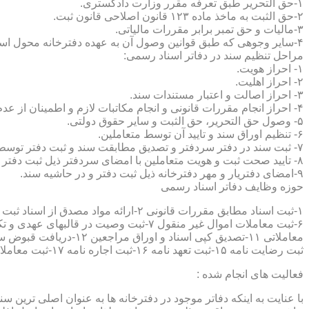
۱-حق التحریر طبق تعرفه مقرر وزارت دادگستری.
۲-حق الثبت به ماخذ ماده ۱۲۳ قانون اصلاحی قانون ثبت.
۳-مالیات و حق تمبر برابر مقررات مالیاتی.
۴-سایر وجوهی که طبق قوانین وصول آن به عهده دفترخانه محول است.
مراحل تنظیم سند در دفاتر اسناد رسمی:
۱- احراز هویت.
۲- احراز اهلیت.
۳- احراز اصالت و اعتبار مستندات سند.
۴- احراز انجام مقررات قانونی و انجام مکاتبات لازم و اطمینان از عدم منع قانونی تنظیم سند.
۵- وصول حق التحریر، حق الثبت و سایر حقوق دولتی.
۶- تنظیم اوراق سند و تایید آن توسط متعاملین.
۷- ثبت سند در دفتر سردفتر و تصدیق مطابقت سند و ثبت دفتر توسط متعاملین.
۸- تایید صحت ثبت و هویت متعاملین با امضای سردفتر ذیل ثبت دفتر و حاشیه سند.
۹-امضای دفتریار و مهر دفترخانه ذیل ثبت دفتر و در حاشیه سند.
حوزه وظایف دفاتر اسناد رسمی
ثبت رضایت نامه ۱۵-ثبت تعهد نامه ۱۶-ثبت اجاره نامه ۱۷-ثبت معاملات سرقفلی ۱۸-ثبت وقف نامه و اسناد موقوفه ۱۹-ثبت اسناد ضمانت نامه ۲۰-صدور اجرائیه ۲۱-ثبت نکاح ۲۲-ثبت طلاق
فعالیت های انجام شده :
با عنایت به اینکه دفاتر موجود در دفترخانه ها به عنوان اصلی ترین 