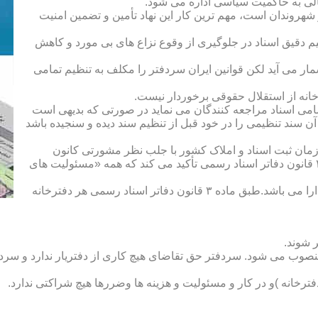
الی به حاکمیت سیاسی اداره می شود.
هروندان است، مهم ترین کار این نهاد تأمین و تضمین امنیت
یم دقیق اسناد در جلوگیری از وقوع نزاع های بی مورد و کاهش
ار می آید لکن قوانین ایران سردفتر را مکلف به تنظیم تمامی
ه از استقلال حقوقی برخوردار نیست.
یم تمامی اسناد مراجعه کنندگان می نماید در صورتی که بدیهی است
آن سند تنظیمی را در خود قبل از تنظیم سند دیده و سنجیده باشد
زمان ثبت اسناد و املاک کشور با جلب نظر مشورتی کانون
سردفتران و دفتریاران تعیین شده و سردفتر نامیده می شود. ماده ۲۱ قانون دفاتر اسناد رسمی تأکید می کند که همه «مسئولیت های
دفتریار :دفتریار سمت معاونت دفترخانه و نمایندگی سازمان ثبت را دارا می باشد.طبق ماده ۳ قانون دفاتر اسناد رسمی هر دفترخانه
 شوند.
منصوب می شود. سردفتر حق تقاضای هیچ کاری از دفتریار ندارد و سردف