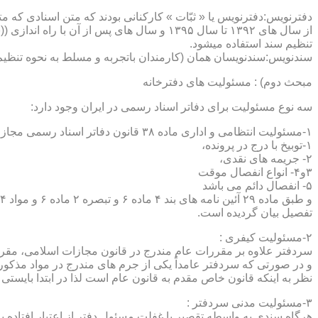
دفترنویس:دفترنویس یا « ثبّات » کارکنانی بودند که متن اسنادی که م
از سال های ۱۳۹۲ تا سال ۱۳۹۵ و سال های پس 
تنظیم سند استفاده میشود.
سندنویس:سندنویسان همان (کارمندان باتجربه و مسلط به نحوه تنظیم 
مبحث دوم) : مسئولیت های دفترخانه
سه نوع مسئولیت برای دفاتر اسناد رسمی در ایران وجود دارد:
۱-مسئولیت انتظامی و اداری ماده ۳۸ قانون دفاتر اسناد رسمی مجازات های انتظامی را برمی شمرد که ۵ درجه شامل :
۱-توبیخ با درج در پرونده،
۲- جریمه های نقدی،
۳و۴- انواع انفصال موقت
۵- انفصال دائم می باشد
تفصیل بیان گردیده است.
۲-مسئولیت کیفری :
سردفتر علاوه بر مقررات عام مندرج در قانون مجازات اسلامی، مقررات خاصی نیز در مواد ۱۰۰ و۱۰۱ و۱۰۲و ۳
و در صورتی که سردفتر عامداً یکی از جرم های مندرج در مواد مذک
نظر به اینکه قانون خاص مقدم به قانون عام است لذا در ابتدا بایستی
۳-مسئولیت مدنی سردفتر :
هرگاه سندی به واسطه تقصیر یا غفلت مسئول دفتر از اعتبار افتاده با