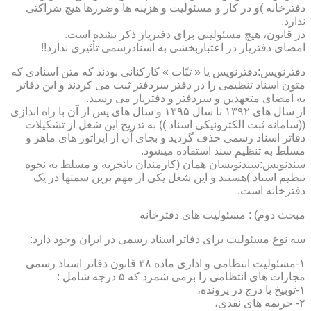
دفترخانه )و در کار و مسئولیت و هزینه ها وضررها هیچ شراکتی
ندارد.
در قانون، هیچ مسئولیتی برای دفتریار ذکر نشده است.
امضای دفتریار در اعتباربخشی به اسنادرسمی تأثیری ندارد!!
دفترنویس:دفترنویس یا « ثبّات » کارکنانی بودند که متن اسنادی که
متون اسناد تنظیمی را در دفتر سردفتر ثبت می کردند و این دفاتر
به امضای متعهدین و سردفتر و دفتریار می رسید.
از سال های ۱۳۹۲ تا سال ۱۳۹۵ و سال های پس از آن با راه اندازی
((سامانه ثبت الکترونیکی اسناد )) به تدریج این شغل از تشکیلات
دفاتر اسناد رسمی حذف گردید و بجای آن از اپراتور های ماهر و
مسلط به تنظیم سند استفاده میشود.
سندنویس:سندنویسان همان (کارمندان باتجربه و مسلط به نحوه
تنظیم اسناد )هستند و این شغل یکی از مهم ترین سمتها در یک
دفترخانه است.
مبحث دوم) : مسئولیت های دفترخانه
سه نوع مسئولیت برای دفاتر اسناد رسمی در ایران وجود دارد:
۱-مسئولیت انتظامی و اداری ماده ۳۸ قانون دفاتر اسناد رسمی
مجازات های انتظامی را برمی شمرد که ۵ درجه شامل :
۱-توبیخ با درج در پرونده،
۲- جریمه های نقدی،