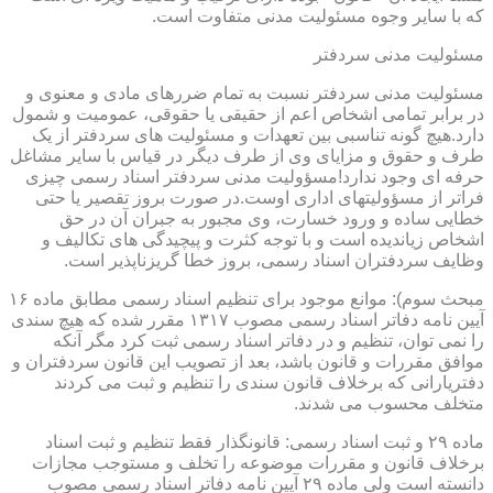
که با سایر وجوه مسئولیت مدنی متفاوت است.
مسئولیت مدنی سردفتر
مسئولیت مدنی سردفتر نسبت به تمام ضررهای مادی و معنوی و
در برابر تمامی اشخاص اعم از حقیقی یا حقوقی، عمومیت و شمول
دارد.هیچ گونه تناسبی بین تعهدات و مسئولیت های سردفتر از یک
طرف و حقوق و مزایای وی از طرف دیگر در قیاس با سایر مشاغل
حرفه ای وجود ندارد!مسؤولیت مدنی سردفتر اسناد رسمی چیزی
فراتر از مسؤولیتهای اداری اوست.در صورت بروز تقصیر یا حتی
خطایی ساده و ورود خسارت، وی مجبور به جبران آن در حق
اشخاص زیاندیده است و با توجه کثرت و پیچیدگی های تکالیف و
وظایف سردفتران اسناد رسمی، بروز خطا گریزناپذیر است.
مبحث سوم): موانع موجود برای تنظیم اسناد رسمی مطابق ماده ۱۶
آیین نامه دفاتر اسناد رسمی مصوب ۱۳۱۷ مقرر شده که هیچ سندی
را نمی توان، تنظیم و در دفاتر اسناد رسمی ثبت کرد مگر آنکه
موافق مقررات و قانون باشد، بعد از تصویب این قانون سردفتران و
دفتریارانی که برخلاف قانون سندی را تنظیم و ثبت می کردند
متخلف محسوب می شدند.
ماده ۲۹ و ثبت اسناد رسمی: قانونگذار فقط تنظیم و ثبت اسناد
برخلاف قانون و مقررات موضوعه را تخلف و مستوجب مجازات
دانسته است ولی ماده ۲۹ آیین نامه دفاتر اسناد رسمی مصوب