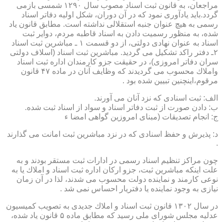
مراجعان، به قانون ثبت اسناد مصوب سال ۱۲۹۰ شمسی بازمی
گردد.باید یادآوری نمود كه در آن دوران، شكل اولیه دفاتر اسناد
رسمی به هیچ عنوان جنبه استقلالی نداشته است. مطابق قانون یاد
شده، به منظور رسمیت دادن به اسناد قاطبه مردم، دوایر ثبت
اسناد به عنوان نهادی دولتی، از دو قسمت ۱ ـ مباشرین ثبت اسناد
۲ـ دفتر راكد تشكیل می گردید. مباشرین ثبت اسناد (اسلاف دولتی
سران دفاتر امروزی)، در حقیقت جزو كارمندان اداره ثبت اسناد
واملاك محسوب می گردیدند كه وظایف آنان در ماده ۴۷ قانون
مرقوم،اینچنین تبیین شده بود .
الف: ثبت اسنادی كه نزد آنان می آورند.
ب: دادن صورت از ثبت دفاتر اسناد و سواد از اسناد ثبت شده.
ج: انجام تصدیقات (مبنای امروزین گواهی امضا ء
د: پذیرش و حفظ اسنادی كه در نزد مباشرین ثبت امانت می گذارند
.
چون مراكز تنظیم اسناد رسمی در ادارات ثبت مستقر بودند و به
علت اینكه مباشرین ثبت، جزو اركان اداره ثبت اسناد و املاك یا به
نوعی كارمند و نماینده دولت محسوب می شدند، لذا در آن زمان
نیازی به وجود نماینده یا دفتریار احساس نمی شد .
در سال ۱۳۰۲ قانون ثبت اسناد و املاك جدیدی به تصویب كمیسیون
عدلیه مجلس شورای ملی رسید كه مطابق ماده ۵ قانون یاد شده،