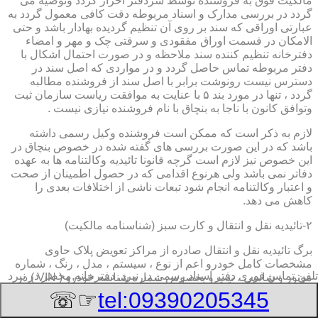
مالکیت فوق به فروشنده توسط سردفتر احراز گردد وتوصیه می
گردد در بررسی مدارک و اسناد مربوطه دقت کافی معمول گردد به
عبارتی اوراقی که سند بر روی آن تنظیم گردیده بهادار باشد و حتی
الامکان در قسمت اوراق مفقودی و سرقتی چک و مهر و امضاء
دفترخانه تنظیم کننده سند ملاحظه و در صورت احتمال اشکال با
دفتر مربوطه تماس حاصل گردد و در مواردی که اصل سند در
دسترس نیست رونوشت برابر با اصل سند از فروشنده مطالبه
گردد ، تنها در مورد بند ۵ با عنایت به موافقت ریاست سازمان ثبت
وتوافق کانون با ناجا به بنچاق با نام فروشنده نیازی نیست .
لازم به ذکر است که ممکن است فروشنده وکیل رسمی داشته
باشد که در این صورت بررسی های گفته شده در خصوص بنچاق در
این خصوص نیز لازم است گرچه قانونا تائیدیه وکالتنامه ها به عهده
دفاتر نمی باشد ولی هرنوع اقدامی که در حصول اطمینان از صحت
و اعتبار وکالتنامه انجام شود تبعات ناشی از اختلافات بعدی را
کاهش می دهد.
۲-تائیدیه نقل و انتقال و کارت سبز (شناسنامه مالکیت)
برگ تائیدیه نقل و انتقال صادره از مراکز تعویض پلاک حاوی
مشخصات کامل خودرو اعم از نوع ، سیستم ، مدل ، رنگ ، شماره
تلفن تماس فوری
دفتر اسناد رسمی در نبرد, دفترخانه,محضر در نبرد
موتور و شاسی ، تیپ و بخصوس شماره شناسه خودرو ( VIN ) در
صدر صفحه و مشخصات فروشنده و خریدار اعم از مشخصات
☞☏
tel:09390205345
سجلی و شماره ملی و کدپستی و آدرس و شماره انتظامی
اختصاصی آنها با قسمت توضیحات برای هریک در قسمت انتهائی و