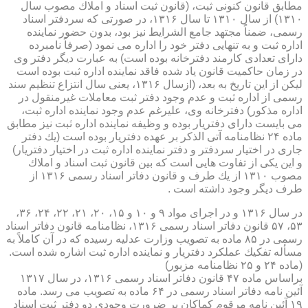
مطابق قانون كنونی ثبت، (قانون ثبت اسناد و املاك مصوب سال
۱۳۱۰) از سال ۱۳۱۰ تا سال ۱۳۱۶، در صورتی كه سردفتر اسناد
رسمی، ضمناً مجتهد جامع الشرایط نیز بود، بدون حضور نماینده
اداره ثبت و به تنهایی دفتر خود را اداره می نمود (صرفاً نامبرده
دارای تعدادی كارمند دفترخانه بوده است) به عبارت دیگر دفتر وی
در زمان حاكمیت قانون یاد شده فاقد نماینده اداره ثبت بوده است
لیكن از این تاریخ به بعد، (ازسال ۱۳۱۶، یعنی سال انتزاع تنظیم سند
رسمی از اداره ثبت و عدم وجود دفتر ثبت معاملات غیرمنقول در
اداره مذكور) دفترخانه وی، علیرغم عدم وجود نماینده اداره ثبت،
می بایست دارای دفتریار بوده و وظیفه نماینده اداره ثبت نیز مطابق
ماده ۲۴ نظامنامه آتی الذكر بر عهده دفتریار بوده است (یك دفتر
جاری در اختیار سردفتر و دفتر نماینده اداره ثبت در اختیار دفتریار)
و این یكی از تفاوت هایی است كه بین قانون ثبت اسناد و املاك
مصوب ۱۳۱۰ از یك طرف و قانون دفاتر اسناد رسمی ۱۳۱۶ از
طرف دیگر وجود داشته است .
در سال ۱۳۱۶ و در اجرای مواد ۹ و ۱۰ و ۱۵، ۲۰، ۲۱، ۲۲، ۲۴، ۳۶،
۵۳، ۵۷ قانون دفاتر اسناد رسمی ۱۳۱۶، نظامنامه قانون دفاتر اسناد
رسمی در ۸۵ ماده به تصویب وزارت عدلیه رسیده كه در آن كاملاً به
مسأله تفكیك عملكرد دفتریار و نماینده اداره ثبت اشاره شده است.
(ماده ۲۴ و ۲۵ نظامنامه مزبور)
براساس ماده ۴۷ قانون دفاتر اسناد رسمی ۱۳۱۶، در سال ۱۳۱۷
آئین نامه دفاتر اسناد رسمی در ۶۴ ماده به تصویب می رسد. ماده
۱۹ آئین نامه مرقوم كماكان بر ضرورت وجودی دو دفتر ثبت اسناد