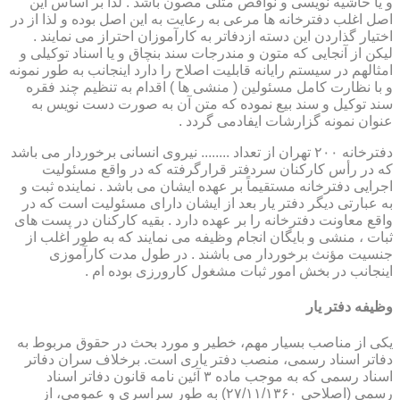
و یا حاشیه نویسی و نواقص مثلی مصون باشد . لذا بر اساس این
اصل اغلب دفترخانه ها مرعی به رعایت به این اصل بوده و لذا از در
اختیار گذاردن این دسته ازدفاتر به کارآموزان احتراز می نمایند .
لیکن از آنجایی که متون و مندرجات سند بنچاق و یا اسناد توکیلی و
امثالهم در سیستم رایانه قابلیت اصلاح را دارد اینجانب به طور نمونه
و با نظارت کامل مسئولین ( منشی ها ) اقدام به تنظیم چند فقره
سند توکیل و سند بیع نموده که متن آن به صورت دست نویس به
عنوان نمونه گزارشات ایفادمی گردد .
دفترخانه ۲۰۰ تهران از تعداد ........ نیروی انسانی برخوردار می باشد
که در رأس کارکنان سردفتر قرارگرفته که در واقع مسئولیت
اجرایی دفترخانه مستقیماً بر عهده ایشان می باشد . نماینده ثبت و
به عبارتی دیگر دفتر یار بعد از ایشان دارای مسئولیت است که در
واقع معاونت دفترخانه را بر عهده دارد . بقیه کارکنان در پست های
ثبات ، منشی و بایگان انجام وظیفه می نمایند که به طور اغلب از
جنسیت مؤنث برخوردار می باشند . در طول مدت کارآموزی
اینجانب در بخش امور ثبات مشغول کارورزی بوده ام .
وظیفه دفتر یار
یكی از مناصب بسیار مهم، خطیر و مورد بحث در حقوق مربوط به
دفاتر اسناد رسمی، منصب دفتر یاری است. برخلاف سران دفاتر
اسناد رسمی كه به موجب ماده ۳ آئین نامه قانون دفاتر اسناد
رسمی (اصلاحی ۲۷/۱۱/۱۳۶۰) به طور سراسری و عمومی، از