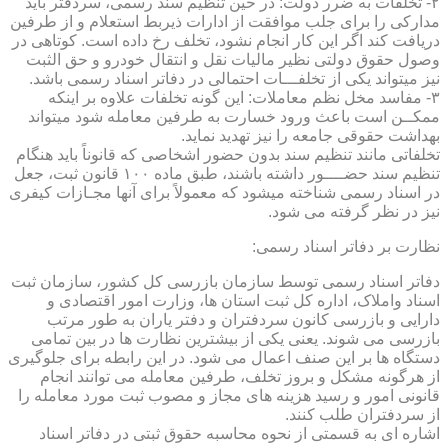
۲- تخلفات به ضرر دولت: در حین تنظیم سند رسمی، سردفتر باید
مدارکی را برای جلب موافقت از ادارات ذیربط استعلام و از طرفین
دریافت کند اگر این کار انجام نشود، تخلف رخ داده است. کوتاهی در
وصول حقوق دولتی نظیر مالیات نقل و انتقال خودرو و حق الثبت
نیز میتواند یکی از تخلفـــات احتمالی در دفاتر اسناد رسمی باشد.
۳- مفاسد مخل نظم معاملات: این گونه تخلفات علاوه بر اینکه
ممکــن است باعث ورود خسارت به طرفین معامله شود میتواند
بهداشت حقوقی جامعه را نیز تهدید نماید.
تخلفاتی مانند تنظیم سند بدون حضور اشخاصی که قانوناً باید هنگام
تنظیم سند حضــــور داشته باشند، طبق ماده ۱۰۰ قانون ثبت، جعل
در اسناد رسمی شناخته میشود که معمولاً برای آنها مجـازات کیفری
نیز در نظر گرفته می شود.
نظارت بر دفاتر اسناد رسمی:
دفاتر اسناد رسمی توسط سازمان بازرسی کل کشور، سازمان ثبت
اسناد واملاک، اداره کل ثبت استان ها، وزارت امور اقتصادی و
دارایی و بازرسی کانون سردفتران و دفتر یاران به طور مرتب
بازرسی می شوند. یعنی یکی از بیشترین نظارت ها در بین تمامی
دستگاه ها بر این صنف اعمال می شود. در این رابطه برای جلوگیری
از هرگونه مشکل و بروز تخلف، طرفین معامله می توانند انجام
قانونی امور و رسید هزینه های مجاز و مصوب ثبت مورد معامله را
از سردفتران طلب کنند.
اشاره ای به قسمتی از نحوه محاسبه حقوق ثبتی در دفاتر اسناد