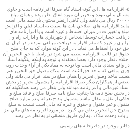
۵- اقرارنامه ها ، اين گونه اسناد گاه صرفا اقرارنامه است و حاوي
مسائل مالي نبوده و تحرير آن مورد اتفاق نظر بوده و همان مبلغ
۳۰۰۰۰ ريال مي باشد ولي گاهي ازنظر محتوي يك سند مالي است
مانند اقرارنامه هاي اصلاحي بانك ها نسبت به اسناد قبلي و افزايش
مبلغ و تغييرات در ميزان اقساط و غيره است و يا اقرارنامه هاي
دريافت خسارات توسط اشخاص از شهرداري ها و ادارات راه و
ترابري و غيره كه مقر اقرار به دريافت مبالغي نموده و در قبال آن
حق خود را اسقاط مي نمايد ، در اين گونه موارد كه به جاي صلح
حقوق در قالب اقرارنامه تنظيم مي شود در رابطه با حق التحرير آن
اختلاف نظر وجود دارد بعضا معتقدند با توجه به اينكه اينگونه اسناد
در واقع سندي مالي است وبا توجه به مفاد يكي از آراء وحدت رويه
چون مبلغي كه ماخذ حق الثبت است ملاك وصول حق التحرير هم
هست ماخذ وصول تحرير را همان مبلغ در سند اقرار مي دانند ولي
بعضي از همكاران ديگر صرفا اقرارنامه را مشمول تحرير در بخش
اسناد غيرمالي و اقرارنامه ميدانند ولي بنظر مي رسد همانگونه كه
در بخش صلح نامه ها چنانچه صلح نامه صرفا صلح و فاقد مبلغ و
حاكي از نقل وانتقال نباشد مشمول بند ج تعرفه و در موارد صلح
منقول و غير منقول و حقوق و غيره كه مالي است نسبت به مبلغ
مندرج حق التحرير تعلق مي گيرد ، در مورد اقرارنامه هاي مالي نيز
از باب وحدت ملاک ، به این طریق منطقی تر به نظر می رسد .
دفاتر موجود در دفترخانه های رسمی