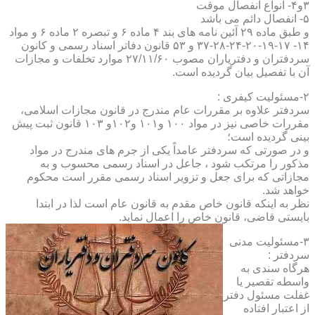
۳و۴- انواع انفصال موقت
۵- انفصال دائم می باشد
و طبق ماده ۲۹ آئین نامه های بند ۴ ماده ۶ و تبصره ۲ ماده ۶ و مواد
۱۴- ۱۷-۱۹-۲۰-۲۴-۲۸-۳۷ و ۵۳ قانون دفاتر اسناد رسمی و کانون
سردفتران و دفتریاران مصوب ۲۷/۱۱/۶۰ موارد تخلفات و مجازات
آن با تفصیل بیان گردیده است.
۲-مسئولیت کیفری :
سردفتر علاوه بر مقررات عام مندرج در قانون مجازات اسلامی،
مقررات خاصی نیز در مواد ۱۰۰ و۱۰۱ و۱۰۲و ۱۰۳ قانون ثبت پیش
بینی گردیده است؛
و در صورتی که سردفتر عامداً یکی از جرم های مندرج در مواد
مذکور را مرتکب شود ، جاعل در اسناد رسمی محسوب و به
مجازاتی که برای جعل و تزویر اسناد رسمی مقرر است محکوم
خواهد شد.
نظر به اینکه قانون خاص مقدم به قانون عام است لذا در ابتدا
بایستی قاضی، قانون خاص را اعمال نماید.
۳-مسئولیت مدنی
سردفتر :
هرگاه سندی به
واسطه تقصیر یا
غفلت مسئول دفتر
از اعتبار افتاده