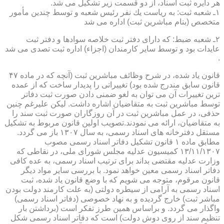
هر دایره ثبت اسناد، از دو قسمت زیر تشكیل می شد.
۱ـ شعبه ثبت: به ریاست یك نفر رئیس شعبه و توسط چندین مأمور
متخصص (بنام مباشرین ثبت) اداره می شد
۲ـ شعبه ضبط: كه دارای دفتر ثبت خلاصه سوادها و دفتر ثبت
عایدات بود و توسط سایر كارمندان (اجزاء) اداره ثبت تصدی می شد
.
قانون یاد شده، در شرح وظائف مباشرین ثبت (آنچه كه در ماده ۴۷
قانون سابق مندرج شده بود) تغییراتی را پدیدار ساخت كه از عمده
ترین تغییرات آن می توان به لغو ضمنی دادن صورت ثبت دفاتر
توسط مباشرین ثبت به متقاضیان اشاره داشت. لیكن علیرغم چنین
حذفی، در عمل مباشرین ثبت در آن روزگاران صورت ثبت سند را
به متقاضیان، ارائه می نمودند.تصویب اولین قانون مربوط به تشكیل
مستقل دفترخانه های اسناد رسمی، به سال ۱۳۰۷ باز می گردد.
مطابق ماده ۱ قانون تشكیل دفاتر اسناد رسمی مصوب
۱۳/۱۱/۱۳۰۷ كمیسیون عدلیه مجلس شورای ملی، در نقاطی كه
وزارت عدلیه مقتضی بداند برای ترتیب اسناد رسمی، به عده كافی
دفاتر اسناد رسمی معین خواهد نمود. با بررسی سایر مواد دیگر
قانون مرقوم، متوجه می شویم كه با وضع قانون یاد شده، ثبت
اسناد رسمی به آرامی از سیطره دولتی (به علت كارمند دولت بودن
مباشر ثبت) خارج گردیده و به نهاد خصوصی (دفاتر اسناد رسمی)
واگذار می گردد. و براساس همین طرز تفكر است (برداشتن بار
تنظیم سند از روی دوش دولت) است كه دفاتر اسناد رسمی شكل