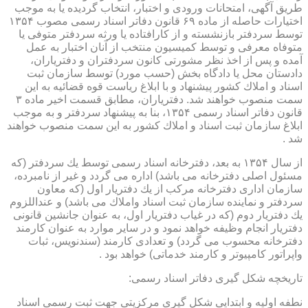
طریق آگهی، امتحانات ورودی و اختبار، انتخاب گردیده یا به موجب
اختیارات حاصله از ماده ۶۹ قانون دفاتر اسناد رسمی مصوب ۱۳۵۴
توسط سردفتر بازنشسته و از كارافتاده یا ورثه سردفتر متوفی یا
متوفاه معرفی و توسط كمیسیون منتخب از آنان اختبار به عمل
آمده و پس از اخذ نظر مشورتی كانون سردفتران و دفتریاران،
دادستان محل یا دادگاه بخش (حسب مورد) توسط سازمان ثبت
اسناد و املاك كشور پیشنهاد و با ابلاغ ریاست قوه قضائیه به این
سمت منصوب خواهند شد. دفتریاران، مطابق قسمت اخیر ماده ۳
قانون دفاتر اسناد رسمی ۱۳۵۴، بنا به پیشنهاد سردفتر و به موجب
ابلاغ سازمان ثبت اسناد و املاك كشور به این سمت منصوب خواهند
شد .
از سال ۱۳۵۴ به بعد، دفترخانه اسناد رسمی توسط یك سردفتر (كه
مسئول اصلی دفترخانه می باشد) اداره می گردد و غیر از نامبرده،
سازمان اداری دفترخانه مركب از یك دفتریار اول (كه معاون
سردفتر و نماینده سازمان ثبت اسناد واملاك می باشد) و عنداللزوم
یك دفتریار دوم (كه در غیاب دفتریار اول، به عنوان جانشین قانونی
دفتریار انجام وظیفه خواهد نمود و در سایر موارد به عنوان كارمند
دفترخانه محسوب می گردد) و تعدادی كارمند (سندنویس، ثبات
واپراتور كامپیوتر و كارمند خدماتی) خواهد بود .
تاریخچه شكل گیری دفاتر اسناد رسمی:
نطفه اولیه و ابتدایی شكل گیری مركزیتی جهت ثبت رسمی اسناد