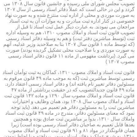
تصویب مجلس شورای ملی رسیده و جانشین قانون سال ۱۳۰۸ می
گردد و این در حالی است كه عملاً دفاتر اسناد رسمی از سال ۱۳۰۷
به صورت موردی و محلی از اداره ثبت منتزع شده و به صورت نهاد
خصوصی در كنار اداره ثبت مبادرت و به موازات آن به ثبت اسناد
مراجعان می نمودند. به عبارت دیگر عمل ثبت اسناد تا قبل از
تصویب قانون ثبت اسناد و املاك مصوب ۱۳۱۰، هم به وسیله اداره
ثبت (توسط مباشرین دفتر ثبت) و هم به وسیله دفاتر اسناد رسمی
(كه توسط ماده ۱ قانون سال ۱۳۰۷ بنا به صلاحدید وزیر عدلیه، آنهم
به صورت موردی و با صلاحیت محلی تشكیل گردیده بودند) صورت
می گیرد. (برداشت مفهومی از ماده ۱۱ قانون دفاتر اسناد رسمی
مصوب ۱۳۰۷ )
قانون ثبت اسناد و املاك مصوب ۱۳۱۰، كماكان به ثبت توأمان اسناد
رسمی توسط مباشرین ثبت (كه به موجب ماده ۴۹ قانون مرقوم به
مسئولین دفاتر تغییر نام یافته اند) و دفاتر اسناد رسمی اعتقاد دارد.
ماده ۴۹ قانون جدیدالتصویب كه در حقیقت برداشتی از ماده ۴۷
قانون ثبت اسناد و املاك مصوب سال ۱۲۹۰ و ماده ۱۴۲ قانون ثبت
اسناد و املاك مصوب سال ۱۳۰۸ بود، همان وظایف و اختیارات
مباشرین ثبت را به مسئولین دفاتر هم تعمیم می دهد. (باید توجه
نمود كه معنای مسئولین دفاتر، مندرج در ماده ۴۹ قانون ثبت اسناد
واملاك سال ۱۳۱۰، بدواً بر مباشرین ثبت صادق بوده و همچنین
بعدها قابل تعمیم به صاحبان دفاتر اسناد رسمی بوده است) زیرا
همان قانونگذار در مواد ۸۱ و ۹۱ قانون ثبت اسناد و املاك مصوب
۱۳۱۰، به شرح عملكرد دفاتر اسناد رسمی پرداخته و با لحاظ نمودن