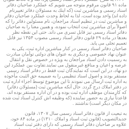
ماده ۹۱ قانون مرقوم متوجه می شویم كه عملكرد صاحبان دفاتر
اسناد رسمی و مباشرین ثبت (كه اینك به مسئولان دفاتر تغییرنام
داده اند) واحد بوده است، لذا به لحاظ وحدت عملكرد صاحبان دفاتر
و مباشرین ثبت در تنظیم اسناد مراجعان، نام مسئولین دفاتر را كه
اصولاً برای مباشرین ثبت انتخاب نموده، و همین معنا را به صاحبان
دفاتر اسناد رسمی نیز قابل تسری می داند. حتی این نقطه نظر
بعدها در ماده ۲۹ قانون دفاتر اسناد رسمی مصوب ۱۳۵۴ نیز قابل
تعمیم تجلی می یابد.
صاحبان دفاتر اسناد رسمی در كنار مباشرین اداره ثبت، یكی به
عنوان نهاد خصوصی و دیگری به عنوان های دولتی توأمان مبادرت
به رسمیت دادن اسناد مراجعان به ویژه در خصوص نقل و انتقال
عرصه و اعیان و منافع غیرمنقول می نمایند.تفاوت بین عملكرد این
دو نهاد، در این است كه نمایندگان ثبت فقط در دفاتر اسناد رسمی
مستقر بودند و اصول اسناد تنظیمی را به ضمیمه حق الثبت مأخوذه
به اداره ثبت ارسال می نمودند تا این موضوع توسط اجزاء اداره ثبت
در دفتر املاك درج گردد. حال آنكه مباشرین ثبت (مسئولان دفاتر)
كه كارمندان موظف اداره ثبت بوده و در آن اداره مستقر بوده اند،
قاعدتاً نیازی به حضور نماینده (كه وظیفه اش كنترل اسناد ثبت شده
در مكان دیگر است) نداشتند .
به تبعیت از قانون دفاتر اسناد رسمی سال ۱۳۰۷، قانون
جدیدالتصویب (قانون ثبت اسناد و املاك ۱۳۱۰) در ماده ۸۴ خود،
علاوه بر صاحبان دفاتر اسناد رسمی كه دارای دفتر ثبت اسناد