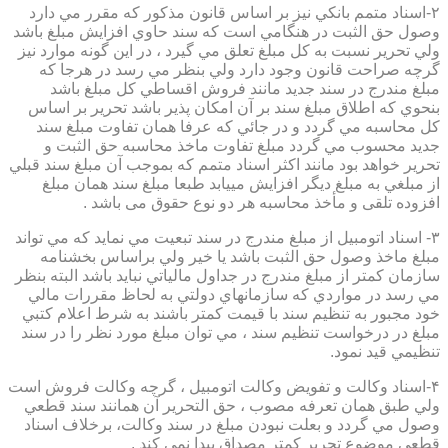
۲-اسناد متمم بانكي نيز بر اساس قانون مذكور كه مقرر مي دارد
وصول حق الثبت در هنگامي است كه سند حاوي افزايش مبلغ باشد
ولي تحرير نسبت به كل مبلغ تعلق مي گيرد ، در اين گونه موارد نيز
گرچه صراحت قانون وجود دارد ولي بنظر مي رسد در هرجا كه
مبلغ مندرج در سند جديد مانند فروش اقساطي كل مبلغ باشد
بنحوي كه اطلاق مبلغ سند بر آن امكان پذير باشد تحرير بر اساس
كل محاسبه مي گردد و در جائي كه عرفا همان تفاوت مبلغ سند
جديد محسوب مي گردد مبلغ تفاوت ماخذ محاسبه حق الثبت و
تحرير خواهد بود مانند اكثر اسناد متمم كه بموجب آن مبلغ سند قبلي
از مبلغي به مبلغ ديگر افزايش مييابد طبعا مبلغ سند همان مبلغ
افزوده تلقی و مأخذ محاسبه هر دو نوع حقوق می باشد .
۳- اسناد اتومبيل از مبلغ مندرج در سند تبعيت مي نمايد كه مي تواند
مبلغ ماخذ وصول حق الثبت باشد يا خير ولي براساس بخشنامه
سازمان كمتر از مبلغ مندرج در جداول مالياتي نبايد باشد البته بنظر
مي رسد در مواردي كه سازمانهاي دولتي به لحاظ مقررات مالي
خود مجبور به تنظيم سند با قيمت كمتر باشند به شرط اعلام كتبي
مبلغ در درخواست تنظيم سند ، مي توان مبلغ مورد نظر را در سند
تنظيمي قيد نمود.
۴-اسناد وكالت و تفويض وكالت اتومبيل ، گرچه وكالت فروش است
ولي طبق همان تعرفه مصوب ، حق التحرير آن همانند سند قطعي
وصول مي گردد و بعلت نبودن مبلغ در سند وكالت، برخلاف اسناد
قطعی موضوع تحریر کمتر مصداق پیدا نمی کند .