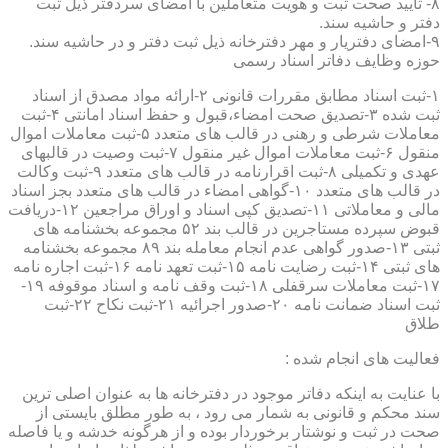
۸- تایید صحت ثبت و هویت متعاملین با امضای سردفتر ذیل ثبت
دفتر و حاشیه سند.
۹-امضای دفتریار و مهر دفترخانه ذیل ثبت دفتر و در حاشیه سند.
حوزه وظایف دفاتر اسناد رسمی
۱-ثبت اسناد مطابق مقررات قانونی ۲-ارائه مواد مصدق از اسناد
ثبت شده ۳-تصدیق صحت امضاء،قبول و حفظ اسناد امانتی ۴-ثبت
معاملات شرطی و رهنی در قالب های متعدد ۵-ثبت معاملات اموال
منقول ۶-ثبت معاملات اموال غیر منقول ۷-ثبت وصیت در قالبهای
عهدی و تکمیلی ۸-ثبت اقرارنامه در قالب های متعدد ۹-ثبت وکالت
در قالب های متعدد ۱۰-گواهی امضاء در قالب های متعدد بجز اسناد
مالی و معاملاتی ۱۱-تصدیق کپی اسناد و اوراق مراجعین ۱۲-دریافت
قبوض سپرده مستاجرین در قالب بند ۵۲ مجموعه بخشنامه های
ثبتی ۱۳-صدور گواهی عدم انجام معامله بند ۸۹ مجموعه بخشنامه
های ثبتی ۱۴-ثبت رضایت نامه ۱۵-ثبت تعهد نامه ۱۶-ثبت اجاره نامه
۱۷-ثبت معاملات سرقفلی ۱۸-ثبت وقف نامه و اسناد موقوفه ۱۹-
ثبت اسناد ضمانت نامه ۲۰-صدور اجرائیه ۲۱-ثبت نکاح ۲۲-ثبت
طلاق
فعالیت های انجام شده :
با عنایت به اینکه دفاتر موجود در دفترخانه ها به عنوان اصلی ترین
سند محکم و قانونی به شمار می رود ، به طور مطلق بایستی از
صحت در ثبت و نوشتار برخوردار بوده و از هرگونه خدشه و یا فاصله