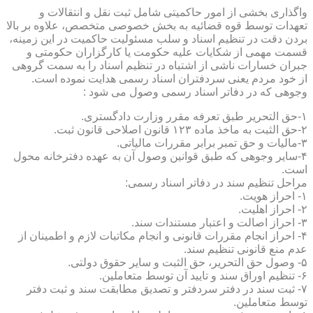
واگذاری بخشی از امور حاکمیتی شامل ثبت نقل و انتقالات و
تعهدات توسط قوه قضائیه به بخش خصوصی متخصص، علاوه بر بالا
بردن دقت در تنظیم اسناد و سلب مسئولیت حاکمیت در این زمینه،
قسمت مهمی از شکایات علیه حکومت یا کارگزاران حکومتی و
جبران خسارات ناشی از اشتباه در تنظیم اسناد را به سمت گروهی
از خود مردم یعنی سردفتران اسناد رسمی هدایت نموده است.
وجوهی که در دفاتر اسناد رسمی وصول می شود :
۱-حق التحریر طبق تعرفه مقرر وزارت دادگستری.
۲-حق الثبت به ماخذ ماده ۱۲۳ قانون اصلاحی قانون ثبت.
۳-مالیات و حق تمبر برابر مقررات مالیاتی.
۴-سایر وجوهی که طبق قوانین وصول آن به عهده دفترخانه محول
است.
مراحل تنظیم سند در دفاتر اسناد رسمی:
۱- احراز هویت.
۲- احراز اهلیت.
۳- احراز اصالت و اعتبار مستندات سند.
۴- احراز انجام مقررات قانونی و انجام مکاتبات لازم و اطمینان از
عدم منع قانونی تنظیم سند.
۵- وصول حق التحریر، حق الثبت و سایر حقوق دولتی.
۶- تنظیم اوراق سند و تایید آن توسط متعاملین.
۷- ثبت سند در دفتر سردفتر و تصدیق مطابقت سند و ثبت دفتر
توسط متعاملین.