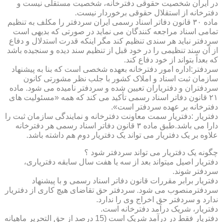
در ایران شخصیت حقوقی دفترخانه، شخصیت مستقلی نیست و
دفترخانه از استقلال حقوقی برخوردار نیست.
ماده ۳۰ قانون دفاتر اسناد رسمی ایران سردفتر را مکلف به تنظیم
تمامی اسناد مراجعه کنندگان می نماید در صورتی که بدیهی است
سردفتر نباید هر سندی تنظیم کند مگر اینکه قدرت استدلال و دفاع
از آن سند تنظیمی را در خود قبل از تنظیم سند دیده و سنجیده باشد
که بعداً بتواند از خود دفاع کند.
سردفتر:اداره امور دفترخانه بعهده شخصی است که بنا به پیشنهاد
سازمان ثبت اسناد و املاک کشور با جلب نظر مشورتی کانون
سردفتران و دفتریاران تعیین شده و سردفتر نامیده می شود. ماده
۲۱ قانون دفاتر اسناد رسمی تأکید می کند که همه «مسئولیت های
دفترخانه بر عهده سردفتر است».
دفتریار :دفتریار سمت معاونت دفترخانه و نمایندگی سازمان ثبت را
دارا می باشد.طبق ماده ۳ قانون دفاتر اسناد رسمی هر دفترخانه
علاوه بر یک دفتریار می تواند یک دفتریار دوم هم داشته باشد.
چگونه یک دفتریار می تواند سردفتر شود ؟
دفتریار اصیل میتواند بعد از سه یا هفت سال سابقه دفتریاری،
سردفتر شوند.
دفتریار برابر مقررات قانون دفاتر اسناد رسمی و با پیشنهاد
سردفترمنصوب می شود. سردفتر حق تقاضای هیچ کاری از دفتریار
ندارد و سردفتر حق اخراج وی را ندارد.
دفتریار، شریک درآمد دفترخانه است.
دفتریار فقط در درآمد شریک است (15 درصد از حق التحریر ماهیانه