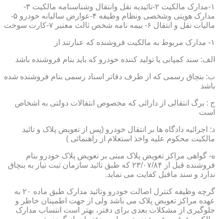
۱-مدارک مالکیت ۲-تائیدیه نقل وانتقال وشناسنامه مالکیت ۳-
مدارک هویتی وشخصی ونظام وظیفه ۴-عوارض سالیانه خودرو ۵-
مالیات نقل و انتقال ۶- بیمه نامه شخص ثالث معتبر ۷-کارت سوخت
۱- مدارک مربوط به مالکیت فروشنده که عبارتند از
الف: سند کمپانی یا تولید کننده خودرو که باید بنام فروشنده باشد
ب: بنچاق رسمی که از طرف دفاتر اسناد رسمی بنام فروشنده شده
باشد
ج : برگ انتقالی از دارائی که مخصوص انتقالات دولتی به اشخاص
است
د: اجرائیه دادگاه ها بر انتقال خودرو (پس از تعویض پلاک و تائید
مالکیت محکوم علیه واخذ استعلام از راهنمائی )
ه- گواهی مراکز تعویض پلاک مبنی بر تعویض پلاک خودرو بنام
فروشنده قبل از ۲۳/۰۷/۸۴ که طبق تائید سازمان ثبت نیاز به بنچاق
ندارد و سند ماقبل کفایت می نماید.
گرچه وظیفه کنترل اصالت خودرو وتائید مدارک طبق ماده ۲۰ به
عهده مراکز تعویض پلاک می باشد ولی از جهت اطمینان خاطر و
جلوگیری از مشکلات بعدی برای دفتر، بهتر است انتساب مدارک