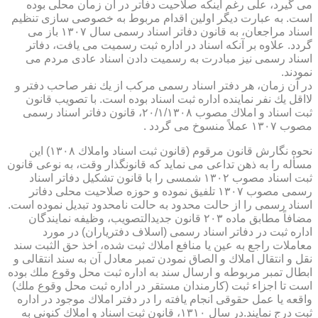
می گیرد، علی رغم اینكه صلاحیت دفاتر در آن زمان محلی بوده
است. به عبارت دیگر اولین اقدام مربوط به خصوصی سازی تنظیم
اسناد مراجعان، به قانون دفاتر اسناد رسمی سال ۱۳۰۷ باز می
گردد. علاوه بر آنكه اسناد در اداره ثبت رسمیت می یافت، دفاتر
اسناد رسمی نیز مبادرت به رسمیت دادن اسناد عادی مردم می
نمودند.
در آن زمان، هر دفتر اسناد رسمی مركب از یك نفر صاحب دفتر و
لااقل یك نفر نماینده اداره ثبت اسناد بوده است. با تصویب قانون
ثبت اسناد و املاك مصوب ۲۰/۱/۱۳۰۸، قانون دفاتر اسناد رسمی
مصوب ۱۳۰۷ عملاً منسوخ می گردد .
نحوه نگارش قانون مرقوم (قانون ثبت اسناد واملاك ۱۳۰۸) این
مسأله را به ذهن تداعی می نماید كه قانونگذار وقت، به نوعی قانون
ثبت اسناد مصوب ۱۳۰۲ شمسی را با قانون تشكیل دفاتر اسناد
رسمی مصوب ۱۳۰۷ تلفیق نموده و حوزه صلاحیت محلی دفاتر
اسناد رسمی را از حالت محدود به حالت نامحدود تبدیل نموده است.
مضافاً مطابق ماده ۲۰۳ قانون جدیدالتصویب، وظیفه نمایندگان
اداره ثبت در دفاتر اسناد رسمی (اسلاف دفتریاران) در مورد
معاملات راجع به عین یا منافع املاك ثبت شده، اخذ حق الثبت سند
نقل و انتقال املاك و الصاق نمودن تمبر معادل آن به سند انتقالی و
ابطال تمبر مربوطه و ارسال سند به اداره ثبت محل وقوع ملك بوده
است تا اجزاء ثبت (كارمندان مستقر در اداره ثبت محل وقوع ملك)
واقعه یا عمل حقوقی انجام یافته را در دفتر املاك موجود در اداره
ثبت درج نمایند.در سال ۱۳۱۰، قانون ثبت اسناد و املاك كنونی به