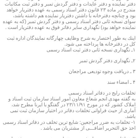
دفتر نماینده و دفتر عایدات و دفتر گردش تمبر و دفتر ثبت مكاتبات
مندرج در ماده ۲۳ قانون دفتر اسناد رسمی به عهده دفتریار خواهد
بود و چنانچه دفترخانه با داشتن دفتریار نماینده هم داشته باشد،
سوای نسخه ثانی دفتر اسناد رسمی و دفتر گردش تمبر (كه به عهده
نماینده خواهد بود) نگهداری سایر دفاتر فوق به عهده دفتریار است .
اینك به طور اختصار به شرح وظایف چهارگانه نمایندگان اداره ثبت
كل در دفترخانه ها پرداخته می شود.
۱ـ نگهداری نسخه ثانی دفتر ثبت اسناد رسمی
۲ـ نگهداری دفتر گردش تمبر
۳ ـ دریافت وجوه تودیعی مراجعان
۴ ـ امضاء سند
تخلفات رایج در دفاتر اسناد رسمی
به گفته مهدی انجم شعاع معاون امور اسناد سازمان ثبت اسناد و
املاک کشور که در مورخ ۲۳/۱۱/۹۱ در گفتگو با ایرنا مطرح شد،
آماری از حیث فراوانی تخلفات دفاتر در اختیار سازمان ثبت نمی
باشد.
۱- تخلفات به ضرر مراجعین: شایع ترین تخلف در دفاتر اسناد رسمی
اخذ حق التحریر اضافـــی از مشتریان می باشد .