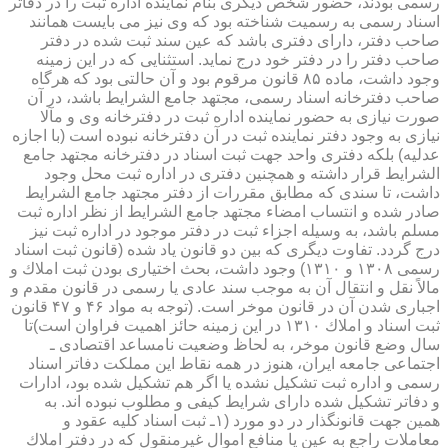
رسمی بودند، حضور شخص دیگری بنام نماینده اداره ثبت را در دفاتر
اسناد رسمی به رسمیت شناخته بود كه وی نیز می بایست همانند
صاحب دفتر، دارای دفتری باشد كه عین سند ثبت شده در دفتر
صاحب دفتر را در دفتر خود درج نماید. استثنایی كه در این زمینه
وجود داشت، ماده ۸۵ قانون مرقوم بود و آن حالتی بود كه هرگاه
صاحب دفترخانه اسناد رسمی، مجتهد جامع الشرایط باشد، در آن
صورت نیازی به حضور نماینده اداره ثبت در دفترخانه وی و مآلا
نیازی به وجود دفتر نماینده ثبت در آن دفترخانه نبوده است (با اجازه
عدلیه) بلكه دفتری واحد جهت ثبت اسناد در دفترخانه مجتهد جامع
الشرایط قرار داشته و همچنین دفتری در اداره ثبت محل وجود
داشت، تا سندی كه مطابق مقررات از دفتر مجتهد جامع الشرایط
صادر شده و انتساب امضاء مجتهد جامع الشرایط از نظر اداره ثبت
مسلم باشد، به وسیله اجزاء ثبت در دفتر موجود در اداره ثبت نیز
درج گردد. تفاوت دیگری كه بین دو قانون یاد شده (قانون ثبت اسناد
رسمی ۱۳۰۸ و ۱۳۱۰) وجود داشت، بحث اختیاری بودن ثبت املاك و
مالاً نقل و انتقال آن به موجب سند عادی یا رسمی در قانون مقدم و
اجباری شدن آن در قانون موخر است. (توجه به مواد ۴۶ و ۴۷ قانون
ثبت اسناد و املاك ۱۳۱۰ در این زمینه حائز اهمیت فراوان است)تا
سال وضع قانون موخر، به لحاظ وضعیت نامساعد اقتصادی ـ
اجتماعی جامعه ایران، هنوز در همه نقاط این مملكت دفاتر اسناد
رسمی و اداره ثبت تشكیل نشده یا اگر هم تشكیل شده بود، ادارات
و دفاتر تشكیل شده دارای شرایط كیفی و مطلوب نبوده اند. به
همین جهت قانونگذار در دو مورد (۱ـ ثبت اسناد كلیه عقود و
معاملات راجع به عین یا منافع اموال غیرمنقول كه در دفتر املاك