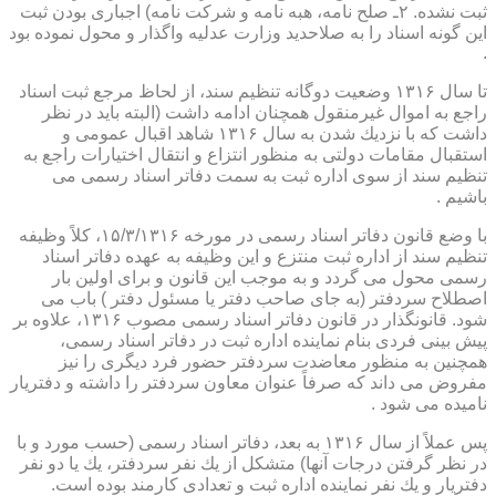
ثبت نشده. ۲ـ صلح نامه، هبه نامه و شركت نامه) اجباری بودن ثبت
این گونه اسناد را به صلاحدید وزارت عدلیه واگذار و محول نموده بود
.
تا سال ۱۳۱۶ وضعیت دوگانه تنظیم سند، از لحاظ مرجع ثبت اسناد
راجع به اموال غیرمنقول همچنان ادامه داشت (البته باید در نظر
داشت كه با نزدیك شدن به سال ۱۳۱۶ شاهد اقبال عمومی و
استقبال مقامات دولتی به منظور انتزاع و انتقال اختیارات راجع به
تنظیم سند از سوی اداره ثبت به سمت دفاتر اسناد رسمی می
باشیم .
با وضع قانون دفاتر اسناد رسمی در مورخه ۱۵/۳/۱۳۱۶، كلاً وظیفه
تنظیم سند از اداره ثبت منتزع و این وظیفه به عهده دفاتر اسناد
رسمی محول می گردد و به موجب این قانون و برای اولین بار
اصطلاح سردفتر (به جای صاحب دفتر یا مسئول دفتر ) باب می
شود. قانونگذار در قانون دفاتر اسناد رسمی مصوب ۱۳۱۶، علاوه بر
پیش بینی فردی بنام نماینده اداره ثبت در دفاتر اسناد رسمی،
همچنین به منظور معاضدت سردفتر حضور فرد دیگری را نیز
مفروض می داند كه صرفاً عنوان معاون سردفتر را داشته و دفتریار
نامیده می شود .
پس عملاً از سال ۱۳۱۶ به بعد، دفاتر اسناد رسمی (حسب مورد و با
در نظر گرفتن درجات آنها) متشكل از یك نفر سردفتر، یك یا دو نفر
دفتریار و یك نفر نماینده اداره ثبت و تعدادی كارمند بوده است.