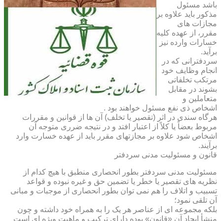
باشد مسئول
مذکور باید علاوه بر
مجازات های
مقرر، از عهده کلیه
خسارات وارده نیز
برآید.
سردفترانی که در
انجام وظایف خود
مرتکب تخلفاتی
بشوند در مقابل
متعاملین و
اشخاص ذی نفع مسئول خواهند بود .
هرگاه سندی در اثر (تقصیر یا تخلف) آن ها از قوانین و مقررات
مربوط بعضاً یا کلاً از اعتبار افتد و در نتیجه ضرری متوجه آن
اشخاص شود علاوه بر مجازتهای مقرر باید از عهده خسارت وارد
برآیند.
قانون و مسئولیت مدنی سردفتر
مسئولیت مدنی سردفتر بطور انحصاری منطبق با هیچ کدام از
نظریه های تقصیر یا خطر یا تضمین حق و غیره نبوده و قواعد
تسبیب و اتلاف را هم نمی توان بطور انحصاری از موجبات و مبانی
آن تلقی نمود؛
بلکه مجموعه ای از عناصر هر یک را به همراه خود داشته و چون
منشأ ایجاد آن «قانون» بوده دارای ترکیب و ماهیت ویژه ای است