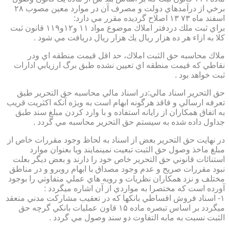
برخي از درآمدهاي دولت و مصرف آن در موارد معين مصوب ۲۸
اسفند ماه ۷۳ ۱۳ اصلاح گرديده مقرر مي دارد:
براي ثبت ملك دردفتر املاك موضوع مواد ۱۱ و۱۲و۱۱۹ قانون ثبت
كلا به ازاء هر ده هزار ريال يك هزار ريال دريافت مي شود .
ملاك محاسبه حق الثبت املاك، حد اقل قيمت منطقه اي ودر
نقاطي كه قيمت منطقه اي تعيين نشده طبق برگ ارزيابي ادارات
ثبت خواهد بود .
حق التحرير اسناد مالي:در اسناد مالي محاسبه حق التحرير طبق
تعرفه ارسالي و فاقد هرگونه ابهام است به ويژه آنكه اكثريت قريب
به اتفاق همكاران از رايانه استفاده و با وارد كردن مبلغ سند طبق
جداول داده شده به سيستم حق التحرير محاسبه مي گردد .
در نهايت حق التحرير بعض از اسناد به لحاظ وجود مقررات خاص از
مبلغ ماخذ وصول حق الثبت تبعيت نمينمايند ويا بعنوان موارد
استنائات قانوني حق التحرير خاص خود را دارند و بعض ديگر بعلت
نبود مقررات صريح و عدم وجود مصداق با ابهام روبرو و در مناطق
مختلف و نزد همكاران نظريات و رويه هاي عملي متفاوتي را بوجود
آورده است كه مختصرا به مواردي از آن اشاره ميگردد :
۱- اسناد فروش اقساطي بانكها كه در تعقيب مشاركت مدني منعقد
ميگردد بر اساس تبصره ماده ۱۵ قاون عمليات بانكي گرچه حق
الثبت نسبت به مابه التفاوت دو سند وصول مي گردد .