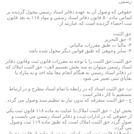
رسمی
حقوقي كه وصول آن به عهده دفاتر اسناد رسمي محول گرديده بر
اساس ماده ۵۰ قانون دفاتر اسناد رسمي و مواد ۱۱۸ به بعد قانون
ثبت احصاء گرديده است كه عبارتند از :
حق الثبت
۲- حق التحرير
۳- ماليا ت طبق مقررات مالياتي
۴- ساير وجوهي كه طبق قوانين ديگر محول شده باشد
حق الثبت:حق الثبت را با توجه به مقررات قانون ثبت وقانون دفاتر
اسناد رسمي ميتوان به سه بخش تقسيم الف– حق الثبت املاك كه
در دفاتر اسناد رسمي به هنگام انجام معا مله اخذ و به مازاد يا
بقاياي ثبتی تعبیر می شود .
ب- حق الثبت اسناد كه در رابطه با تمام اسناد مطرح و در ارتباط
مستقيم با كار دفاتر است .
ج - حق الثبت متفرقه كه بدون نياز به تنظیم سند وصول می گردد .
بخش اول – حق الثبت املاک:با عنايت به ماده ۱۱۸ قانون ثبت يكي
از حقوقي كه در ادارات ثبـت و دفاتر اسناد رسمي مي بايست و
صول گردد حق الثبت املاك است كه طبق ماده ۱۱۹ ثبت وصول
مي گردد.
ماده ۱۱۹ قانون ثبت كه بر اساس بند س از ماده يك قانون وصول