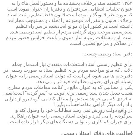
۱۳۵۴ «تنظیم سند برخلاف بخشنامه ها و دستورالعمل ها» را به
عنوان تخلفات انتظامی سردفتران و دفتریاران عنوان نموده است
که مورد نظر قانونگذار نبوده است،قانون فقط تنظیم و ثبت اسناد
برخلاف قانون و مقررات موضوعه را تخلف و مستوجب مجازات
دانسته است.در کشور ایران موانع ایجادشده بر سر راه تنظیم
سندرسمی موجب روی گردانی مردم از تنظیم اسنادرسمی شده
است. این مشکلات زمینه ساز دعوی و باعث افزایش حضور مردم
در محاکم و مراجع قضایی است.
دفتر اسناد رسمی چیست
برای تنظیم رسمی اسناد استعلامات متعددی نیاز است.از جمله
دلایلی که مانع مراجعه مردم برای تنظیم اسناد به صورت رسمی در
دفترخانه ها می شود، این است که دولت اسناد رسمی را به عنوان
وسیله ای برای وصول مطالبات خود قرار می دهد.
یکی از مطالبی که به عنوان مانع در کتابت معاملات مردم مطرح
هست تبدیل شدن سند رسمی برای دولت به “سر گردنه” است؛یعنی
به فردی که می خواهد سندش را منتقل کند می گویند برو از دارایی
و ادارات دیگر گواهی مفاصاحساب بگیر!!
در واقع دولت زورش نمی رسد مطالبات خود را وصول کند و
سرگردنه را می گیرد و دولت اسناد رسمی را به عنوان راهکاری
برای جبران کم کاری و ناتوانی دستگاه های دیگر قرار داده است.
فعالیت های دفاتر اسناد رسمی