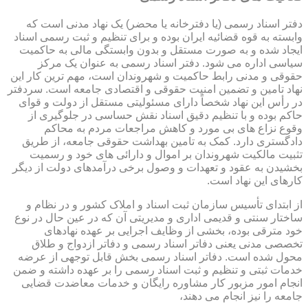
دفتر اسناد رسمی (یا دفترخانه یا محضر) یک نهاد مدنی است که
وابسته به قوه قضائیه ایران بوده و برای تنظیم و ثبت رسمی اسناد
ایجاد شده و به صورت مستقل و بدون وابستگی مالی به حاکمیت
سیاسی اداره می شود. دفتر اسناد رسمی به عنوان یک مرکز
حقوقی و مدنی رابط حاکمیت و شهروندان است، مهم ترین کار این
نهاد تامین و تضمین امنیت حقوقی و اقتصادی جامعه است. سردفتر
در رأس این نهاد شخصاً دارای مسئولیتی مستقل از دولت و قوای
حاکم بوده و با تنظیم دقیق اسناد نقش حساسی در جلوگیری از
وقوع نزاع های بی مورد و کاهش مراجعات مردم به محاکم
دادگستری دارد. کمک به تامین بهداشت حقوقی جامعه، از طریق
تثبیت مالکیت شهروندان بر اموال و دارائی های خود و رسمیت
بخشیدن به عقود و تعهدات و وصول برخی درآمدهای دولت از دیگر
کارهای این نهاد است.
از ابتدای تأسیس سازمان ثبت اسناد و املاک کشور و در نظام و
ساختار سنتی و قدیمی اداری و مدیریتی آن که در عین حال در نوع
خود مترقی بوده، بخشی از وظایف اجرایی بر عهده نهادهای
تخصصی مدنی یعنی دفاتر اسناد رسمی و دفاتر ازدواج و طلاق
محول شده است. دفاتر اسناد رسمی بخش قابل توجهی از عرضه
خدمات ثبتی و تنظیم و ثبت اسناد رسمی را بر عهده داشته و ضمن
انجام امور مزبور کار مشاوره رایگان و خدمات معاضدت قضایی
جامعه را نیز انجام می دهند،