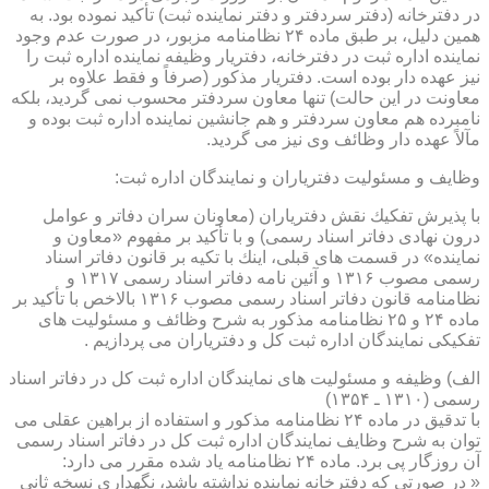
در دفترخانه (دفتر سردفتر و دفتر نماینده ثبت) تأكید نموده بود. به
همین دلیل، بر طبق ماده ۲۴ نظامنامه مزبور، در صورت عدم وجود
نماینده اداره ثبت در دفترخانه، دفتریار وظیفه نماینده اداره ثبت را
نیز عهده دار بوده است. دفتریار مذكور (صرفاً و فقط علاوه بر
معاونت در این حالت) تنها معاون سردفتر محسوب نمی گردید، بلكه
نامبرده هم معاون سردفتر و هم جانشین نماینده اداره ثبت بوده و
مآلاً عهده دار وظائف وی نیز می گردید.
وظایف و مسئولیت دفتریاران و نمایندگان اداره ثبت:
با پذیرش تفكیك نقش دفتریاران (معاونان سران دفاتر و عوامل
درون نهادی دفاتر اسناد رسمی) و با تأكید بر مفهوم «معاون و
نماینده» در قسمت های قبلی، اینك با تكیه بر قانون دفاتر اسناد
رسمی مصوب ۱۳۱۶ و آئین نامه دفاتر اسناد رسمی ۱۳۱۷ و
نظامنامه قانون دفاتر اسناد رسمی مصوب ۱۳۱۶ بالاخص با تأكید بر
ماده ۲۴ و ۲۵ نظامنامه مذكور به شرح وظائف و مسئولیت های
تفكیكی نمایندگان اداره ثبت كل و دفتریاران می پردازیم .
الف) وظیفه و مسئولیت های نمایندگان اداره ثبت كل در دفاتر اسناد
رسمی (۱۳۱۰ ـ ۱۳۵۴)
با تدقیق در ماده ۲۴ نظامنامه مذكور و استفاده از براهین عقلی می
توان به شرح وظایف نمایندگان اداره ثبت كل در دفاتر اسناد رسمی
آن روزگار پی برد. ماده ۲۴ نظامنامه یاد شده مقرر می دارد:
« در صورتی كه دفترخانه نماینده نداشته باشد، نگهداری نسخه ثانی