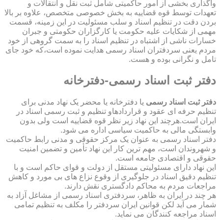
واگذاری بخشی از امور حاکمیتی شامل ثبت نقل و انتقالات و
تعهدات توسط قوه قضاییه به بخش خصوصی متخصص، علاوه بر بالا
بردن دقت در تنظیم اسناد و سلب مسئولیت در این زمینه، قسمت
مهمی از شکایات علیه حکومت یا کارگزاران حکومتی و جبران
خسارات ناشی از اشتباه در تنظیم اسناد را به سمت گروهی از خود
مردم یعنی سردفتران اسناد رسمی هدایت نموده است،که خود جای
تامل و نگرانی بوده و هست.
دفتر ثبت اسناد رسمی-دفترخانه
دفتر ثبت اسناد رسمی
یا دفترخانه یا محضر یک نهاد مدنی برای
تنظیم حرفه ای عقود و قراردادهاو تنظیم و ثبت رسمی اسناد در
ایران است.هرچند این نهاد زیر نظر قوه قضاییه است ولی بدون
وابستگی مالی به حاکمیت سیاسی اداره می شود.
دفتر اسناد رسمی به عنوان یک مرکز حقوقی و مدنی رابط حاکمیت
و شهروندان است، مهم ترین کار این نهاد تأمین و تضمین امنیت
حقوقی و اقتصادی جامعه است.
این نهاد دارای مسئولیتی مستقل از دولت و قوای حاکم است و با
تنظیم دقیق اسناد در جلوگیری از وقوع نزاع های بی مورد و کاهش
مراجعات مردم به محاکم دادگستری نقش دارند.
هر چند در ایران به ظاهر، سردفتری اسناد رسمی از مشاغل آزاد به
شمار می آید لکن قوانین ایران سردفتر را مکلف به تنظیم تمامی
اسناد مراجعه کنندگان می نماید.