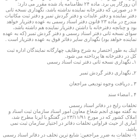
آن روزگار پی برد. ماده ۲۴ نظامنامه یاد شده مقرر می دارد:
« در صورتی كه دفترخانه نماینده نداشته باشد، نگهداری نسخه ثانی
دفتر نماینده و دفتر عایدات و دفتر گردش تمبر و دفتر ثبت مكاتبات
مندرج در ماده ۲۳ قانون دفتر اسناد رسمی به عهده دفتریار خواهد
بود و چنانچه دفترخانه با داشتن دفتریار نماینده هم داشته باشد،
سوای نسخه ثانی دفتر اسناد رسمی و دفتر گردش تمبر (كه به عهده
نماینده خواهد بود) نگهداری سایر دفاتر فوق به عهده دفتریار است .
اینك به طور اختصار به شرح وظایف چهارگانه نمایندگان اداره ثبت
كل در دفترخانه ها پرداخته می شود.
۱ـ نگهداری نسخه ثانی دفتر ثبت اسناد رسمی
۲ـ نگهداری دفتر گردش تمبر
۳ ـ دریافت وجوه تودیعی مراجعان
۴ ـ امضاء سند
تخلفات رایج در دفاتر اسناد رسمی
به گفته مهدی انجم شعاع معاون امور اسناد سازمان ثبت اسناد و
املاک کشور که در مورخ ۲۳/۱۱/۹۱ در گفتگو با ایرنا مطرح شد،
آماری از حیث فراوانی تخلفات دفاتر در اختیار سازمان ثبت نمی
باشد.
۱- تخلفات به ضرر مراجعین: شایع ترین تخلف در دفاتر اسناد رسمی