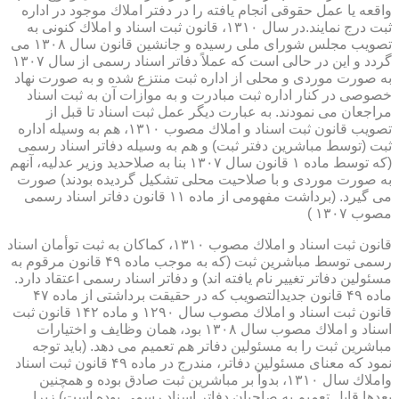
واقعه یا عمل حقوقی انجام یافته را در دفتر املاك موجود در اداره
ثبت درج نمایند.در سال ۱۳۱۰، قانون ثبت اسناد و املاك كنونی به
تصویب مجلس شورای ملی رسیده و جانشین قانون سال ۱۳۰۸ می
گردد و این در حالی است كه عملاً دفاتر اسناد رسمی از سال ۱۳۰۷
به صورت موردی و محلی از اداره ثبت منتزع شده و به صورت نهاد
خصوصی در كنار اداره ثبت مبادرت و به موازات آن به ثبت اسناد
مراجعان می نمودند. به عبارت دیگر عمل ثبت اسناد تا قبل از
تصویب قانون ثبت اسناد و املاك مصوب ۱۳۱۰، هم به وسیله اداره
ثبت (توسط مباشرین دفتر ثبت) و هم به وسیله دفاتر اسناد رسمی
(كه توسط ماده ۱ قانون سال ۱۳۰۷ بنا به صلاحدید وزیر عدلیه، آنهم
به صورت موردی و با صلاحیت محلی تشكیل گردیده بودند) صورت
می گیرد. (برداشت مفهومی از ماده ۱۱ قانون دفاتر اسناد رسمی
مصوب ۱۳۰۷ )
قانون ثبت اسناد و املاك مصوب ۱۳۱۰، كماكان به ثبت توأمان اسناد
رسمی توسط مباشرین ثبت (كه به موجب ماده ۴۹ قانون مرقوم به
مسئولین دفاتر تغییر نام یافته اند) و دفاتر اسناد رسمی اعتقاد دارد.
ماده ۴۹ قانون جدیدالتصویب كه در حقیقت برداشتی از ماده ۴۷
قانون ثبت اسناد و املاك مصوب سال ۱۲۹۰ و ماده ۱۴۲ قانون ثبت
اسناد و املاك مصوب سال ۱۳۰۸ بود، همان وظایف و اختیارات
مباشرین ثبت را به مسئولین دفاتر هم تعمیم می دهد. (باید توجه
نمود كه معنای مسئولین دفاتر، مندرج در ماده ۴۹ قانون ثبت اسناد
واملاك سال ۱۳۱۰، بدواً بر مباشرین ثبت صادق بوده و همچنین
بعدها قابل تعمیم به صاحبان دفاتر اسناد رسمی بوده است) زیرا