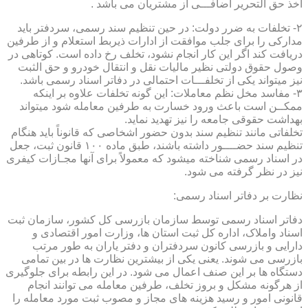
اخذ حق التحریر اضافـــی از مشتریان می باشد .
۲- تخلفات به ضرر دولت: در حین تنظیم سند رسمی، سردفتر باید
مدارکی را برای جلب موافقت از ادارات ذیربط استعلام و از طرفین
دریافت کند اگر این کار انجام نشود، تخلف رخ داده است. کوتاهی در
وصول حقوق دولتی نظیر مالیات نقل و انتقال خودرو و حق الثبت
نیز میتواند یکی از تخلفـــات احتمالی در دفاتر اسناد رسمی باشد.
۳- مفاسد مخل نظم معاملات: این گونه تخلفات علاوه بر اینکه
ممکــن است باعث ورود خسارت به طرفین معامله شود میتواند
بهداشت حقوقی جامعه را نیز تهدید نماید.
تخلفاتی مانند تنظیم سند بدون حضور اشخاصی که قانوناً باید هنگام
تنظیم سند حضــــور داشته باشند، طبق ماده ۱۰۰ قانون ثبت، جعل
در اسناد رسمی شناخته میشود که معمولاً برای آنها مجـازات کیفری
نیز در نظر گرفته می شود.
نظارت بر دفاتر اسناد رسمی:
دفاتر اسناد رسمی توسط سازمان بازرسی کل کشور، سازمان ثبت
اسناد واملاک، اداره کل ثبت استان ها، وزارت امور اقتصادی و
دارایی و بازرسی کانون سردفتران و دفتر یاران به طور مرتب
بازرسی می شوند. یعنی یکی از بیشترین نظارت ها در بین تمامی
دستگاه ها بر این صنف اعمال می شود. در این رابطه برای جلوگیری
از هرگونه مشکل و بروز تخلف، طرفین معامله می توانند انجام
قانونی امور و رسید هزینه های مجاز و مصوب ثبت مورد معامله را