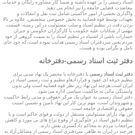
اسناد رسمی را بر عهده داشته و ضمناً کار مشاوره رایگان و خدمات
معاضدت قضایی جامعه را نیز انجام می دهند.
واگذاری بخشی از امور حاکمیتی شامل ثبت نقل و انتقالات و
تعهدات توسط قوه قضاییه به بخش خصوصی متخصص، علاوه بر بالا
بردن دقت در تنظیم اسناد و سلب مسئولیت در این زمینه، قسمت
مهمی از شکایات علیه حکومت یا کارگزاران حکومتی و جبران
خسارات ناشی از اشتباه در تنظیم اسناد را به سمت گروهی از خود
مردم یعنی سردفتران اسناد رسمی هدایت نموده است،که خود جای
تامل و نگرانی بوده و هست.
دفتر ثبت اسناد رسمی-دفترخانه
دفتر ثبت اسناد رسمی
یا دفترخانه یا محضر یک نهاد مدنی برای
تنظیم حرفه ای عقود و قراردادهاو تنظیم و ثبت رسمی اسناد در
ایران است.هرچند این نهاد زیر نظر قوه قضاییه است ولی بدون
وابستگی مالی به حاکمیت سیاسی اداره می شود.
دفتر اسناد رسمی به عنوان یک مرکز حقوقی و مدنی رابط حاکمیت
و شهروندان است، مهم ترین کار این نهاد تأمین و تضمین امنیت
حقوقی و اقتصادی جامعه است.
این نهاد دارای مسئولیتی مستقل از دولت و قوای حاکم است و با
تنظیم دقیق اسناد در جلوگیری از وقوع نزاع های بی مورد و کاهش
مراجعات مردم به محاکم دادگستری نقش دارند.
هر چند در ایران به ظاهر، سردفتری اسناد رسمی از مشاغل آزاد به