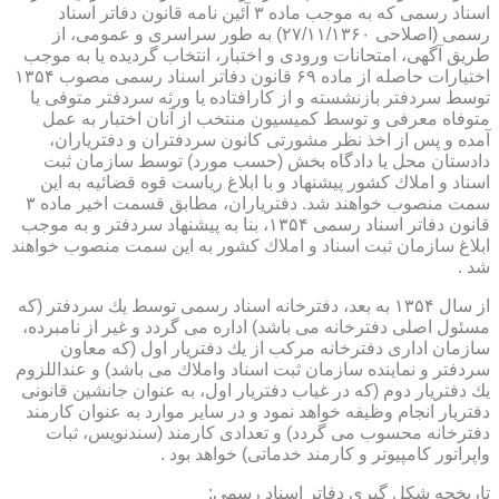
اسناد رسمی كه به موجب ماده ۳ آئین نامه قانون دفاتر اسناد
رسمی (اصلاحی ۲۷/۱۱/۱۳۶۰) به طور سراسری و عمومی، از
طریق آگهی، امتحانات ورودی و اختبار، انتخاب گردیده یا به موجب
اختیارات حاصله از ماده ۶۹ قانون دفاتر اسناد رسمی مصوب ۱۳۵۴
توسط سردفتر بازنشسته و از كارافتاده یا ورثه سردفتر متوفی یا
متوفاه معرفی و توسط كمیسیون منتخب از آنان اختبار به عمل
آمده و پس از اخذ نظر مشورتی كانون سردفتران و دفتریاران،
دادستان محل یا دادگاه بخش (حسب مورد) توسط سازمان ثبت
اسناد و املاك كشور پیشنهاد و با ابلاغ ریاست قوه قضائیه به این
سمت منصوب خواهند شد. دفتریاران، مطابق قسمت اخیر ماده ۳
قانون دفاتر اسناد رسمی ۱۳۵۴، بنا به پیشنهاد سردفتر و به موجب
ابلاغ سازمان ثبت اسناد و املاك كشور به این سمت منصوب خواهند
شد .
از سال ۱۳۵۴ به بعد، دفترخانه اسناد رسمی توسط یك سردفتر (كه
مسئول اصلی دفترخانه می باشد) اداره می گردد و غیر از نامبرده،
سازمان اداری دفترخانه مركب از یك دفتریار اول (كه معاون
سردفتر و نماینده سازمان ثبت اسناد واملاك می باشد) و عنداللزوم
یك دفتریار دوم (كه در غیاب دفتریار اول، به عنوان جانشین قانونی
دفتریار انجام وظیفه خواهد نمود و در سایر موارد به عنوان كارمند
دفترخانه محسوب می گردد) و تعدادی كارمند (سندنویس، ثبات
واپراتور كامپیوتر و كارمند خدماتی) خواهد بود .
تاریخچه شكل گیری دفاتر اسناد رسمی: