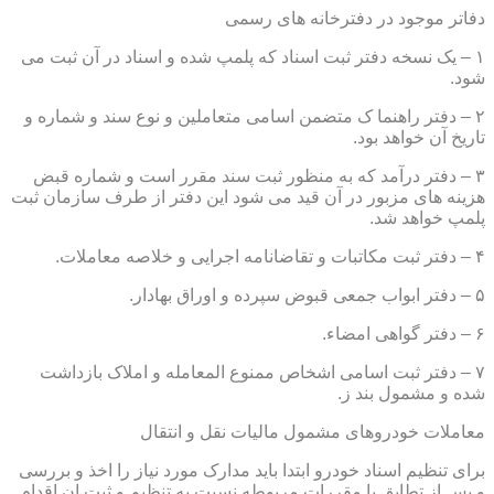
دفاتر موجود در دفترخانه های رسمی
۱ – یک نسخه دفتر ثبت اسناد که پلمپ شده و اسناد در آن ثبت می
شود.
۲ – دفتر راهنما ک متضمن اسامی متعاملین و نوع سند و شماره و
تاریخ آن خواهد بود.
۳ – دفتر درآمد که به منظور ثبت سند مقرر است و شماره قبض
هزینه های مزبور در آن قید می شود این دفتر از طرف سازمان ثبت
پلمپ خواهد شد.
۴ – دفتر ثبت مکاتبات و تقاضانامه اجرایی و خلاصه معاملات.
۵ – دفتر ابواب جمعی قبوض سپرده و اوراق بهادار.
۶ – دفتر گواهی امضاء.
۷ – دفتر ثبت اسامی اشخاص ممنوع المعامله و املاک بازداشت
شده و مشمول بند ز.
معاملات خودروهای مشمول مالیات نقل و انتقال
برای تنظیم اسناد خودرو ابتدا باید مدارک مورد نیاز را اخذ و بررسی
و پس از تطابق با مقررات مربوطه نسبت به تنظیم و ثبت ان اقدام