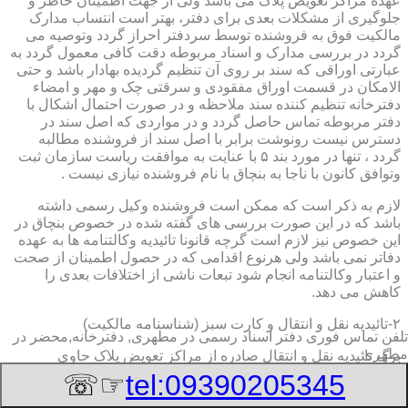
عهده مراکز تعویض پلاک می باشد ولی از جهت اطمینان خاطر و
جلوگیری از مشکلات بعدی برای دفتر، بهتر است انتساب مدارک
مالکیت فوق به فروشنده توسط سردفتر احراز گردد وتوصیه می
گردد در بررسی مدارک و اسناد مربوطه دقت کافی معمول گردد به
عبارتی اوراقی که سند بر روی آن تنظیم گردیده بهادار باشد و حتی
الامکان در قسمت اوراق مفقودی و سرقتی چک و مهر و امضاء
دفترخانه تنظیم کننده سند ملاحظه و در صورت احتمال اشکال با
دفتر مربوطه تماس حاصل گردد و در مواردی که اصل سند در
دسترس نیست رونوشت برابر با اصل سند از فروشنده مطالبه
گردد ، تنها در مورد بند ۵ با عنایت به موافقت ریاست سازمان ثبت
وتوافق کانون با ناجا به بنچاق با نام فروشنده نیازی نیست .
لازم به ذکر است که ممکن است فروشنده وکیل رسمی داشته
باشد که در این صورت بررسی های گفته شده در خصوص بنچاق در
این خصوص نیز لازم است گرچه قانونا تائیدیه وکالتنامه ها به عهده
دفاتر نمی باشد ولی هرنوع اقدامی که در حصول اطمینان از صحت
و اعتبار وکالتنامه انجام شود تبعات ناشی از اختلافات بعدی را
کاهش می دهد.
۲-تائیدیه نقل و انتقال و کارت سبز (شناسنامه مالکیت)
تلفن تماس فوری
دفتر اسناد رسمی در مطهری, دفترخانه,محضر در
مطهری
برگ تائیدیه نقل و انتقال صادره از مراکز تعویض پلاک حاوی
مشخصات کامل خودرو اعم از نوع ، سیستم ، مدل ، رنگ ، شماره
☞☏
tel:09390205345
موتور و شاسی ، تیپ و بخصوس شماره شناسه خودرو ( VIN ) در
صدر صفحه و مشخصات فروشنده و خریدار اعم از مشخصات