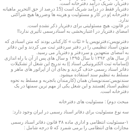
دفتریار، شریک درآمد دفترخانه است.
دفتریار فقط در درآمد شریک است (15 درصد از حق التحریر ماهیانه
دفترخانه )و در کار و مسئولیت و هزینه ها وضررها هیچ شراکتی
ندارد.
در قانون، هیچ مسئولیتی برای دفتریار ذکر نشده است.
امضای دفتریار در اعتباربخشی به اسنادرسمی تأثیری ندارد!!
دفترنویس:دفترنویس یا « ثبّات » کارکنانی بودند که متن اسنادی که
متون اسناد تنظیمی را در دفتر سردفتر ثبت می کردند و این دفاتر
به امضای متعهدین و سردفتر و دفتریار می رسید.
از سال های ۱۳۹۲ تا سال ۱۳۹۵ و سال های پس از آن با راه اندازی
((سامانه ثبت الکترونیکی اسناد )) به تدریج این شغل از تشکیلات
دفاتر اسناد رسمی حذف گردید و بجای آن از اپراتور های ماهر و
مسلط به تنظیم سند استفاده میشود.
سندنویس:سندنویسان همان (کارمندان باتجربه و مسلط به نحوه
تنظیم اسناد )هستند و این شغل یکی از مهم ترین سمتها در یک
دفترخانه است.
مبحث دوم) : مسئولیت های دفترخانه
سه نوع مسئولیت برای دفاتر اسناد رسمی در ایران وجود دارد:
۱-مسئولیت انتظامی و اداری ماده ۳۸ قانون دفاتر اسناد رسمی
مجازات های انتظامی را برمی شمرد که ۵ درجه شامل :