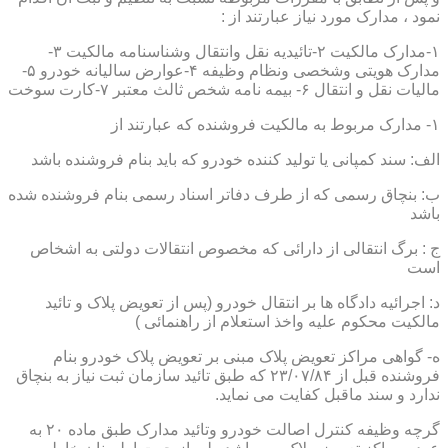
نمود ، مدارک مورد نیاز عبارتند از :
۱-مدارک مالکیت ۲-تائیدیه نقل وانتقال وشناسنامه مالکیت ۳-
مدارک هویتی وشخصی ونظام وظیفه ۴-عوارض سالیانه خودرو ۵-
مالیات نقل و انتقال ۶- بیمه نامه شخص ثالث معتبر ۷-کارت سوخت
۱- مدارک مربوط به مالکیت فروشنده که عبارتند از
الف: سند کمپانی یا تولید کننده خودرو که باید بنام فروشنده باشد
ب: بنچاق رسمی که از طرف دفاتر اسناد رسمی بنام فروشنده شده
باشد
ج : برگ انتقالی از دارائی که مخصوص انتقالات دولتی به اشخاص
است
د: اجرائیه دادگاه ها بر انتقال خودرو (پس از تعویض پلاک و تائید
مالکیت محکوم علیه واخذ استعلام از راهنمائی )
ه- گواهی مراکز تعویض پلاک مبنی بر تعویض پلاک خودرو بنام
فروشنده قبل از ۲۳/۰۷/۸۴ که طبق تائید سازمان ثبت نیاز به بنچاق
ندارد و سند ماقبل کفایت می نماید.
گرچه وظیفه کنترل اصالت خودرو وتائید مدارک طبق ماده ۲۰ به