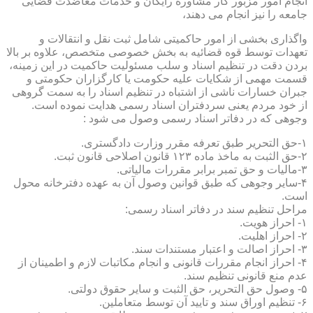
انجام امور مزبور کار مشاوره رایگان و خدمات معاضدت قضایی
جامعه را نیز انجام می دهند،
واگذاری بخشی از امور حاکمیتی شامل ثبت نقل و انتقالات و
تعهدات توسط قوه قضائیه به بخش خصوصی متخصص، علاوه بر بالا
بردن دقت در تنظیم اسناد و سلب مسئولیت حاکمیت در این زمینه،
قسمت مهمی از شکایات علیه حکومت یا کارگزاران حکومتی و
جبران خسارات ناشی از اشتباه در تنظیم اسناد را به سمت گروهی
از خود مردم یعنی سردفتران اسناد رسمی هدایت نموده است.
وجوهی که در دفاتر اسناد رسمی وصول می شود :
۱-حق التحریر طبق تعرفه مقرر وزارت دادگستری.
۲-حق الثبت به ماخذ ماده ۱۲۳ قانون اصلاحی قانون ثبت.
۳-مالیات و حق تمبر برابر مقررات مالیاتی.
۴-سایر وجوهی که طبق قوانین وصول آن به عهده دفترخانه محول
است.
مراحل تنظیم سند در دفاتر اسناد رسمی:
۱- احراز هویت.
۲- احراز اهلیت.
۳- احراز اصالت و اعتبار مستندات سند.
۴- احراز انجام مقررات قانونی و انجام مکاتبات لازم و اطمینان از
عدم منع قانونی تنظیم سند.
۵- وصول حق التحریر، حق الثبت و سایر حقوق دولتی.
۶- تنظیم اوراق سند و تایید آن توسط متعاملین.