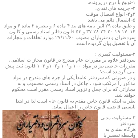
۱-توبیخ با درج در پرونده،
۲- جریمه های نقدی،
۳و۴- انواع انفصال موقت
۵- انفصال دائم می باشد
و طبق ماده ۲۹ آئین نامه های بند ۴ ماده ۶ و تبصره ۲ ماده ۶ و مواد
۱۴- ۱۷-۱۹-۲۰-۲۴-۲۸-۳۷ و ۵۳ قانون دفاتر اسناد رسمی و کانون
سردفتران و دفتریاران مصوب ۲۷/۱۱/۶۰ موارد تخلفات و مجازات
آن با تفصیل بیان گردیده است.
۲-مسئولیت کیفری :
سردفتر علاوه بر مقررات عام مندرج در قانون مجازات اسلامی،
مقررات خاصی نیز در مواد ۱۰۰ و۱۰۱ و۱۰۲و ۱۰۳ قانون ثبت پیش
بینی گردیده است؛
و در صورتی که سردفتر عامداً یکی از جرم های مندرج در مواد
مذکور را مرتکب شود ، جاعل در اسناد رسمی محسوب و به
مجازاتی که برای جعل و تزویر اسناد رسمی مقرر است محکوم
خواهد شد.
نظر به اینکه قانون خاص مقدم به قانون عام است لذا در ابتدا
بایستی قاضی، قانون خاص را اعمال نماید.
۳-مسئولیت مدنی
سردفتر :
هرگاه سندی به
واسطه تقصیر یا