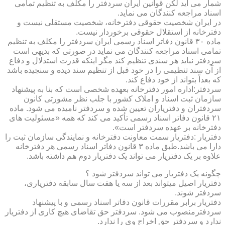
شمار می آید لکن قوانین ایران سردفتر را مکلف به تنظیم تمامی
اسناد مراجعه کنندگان می نماید.
در ایران شخصیت حقوقی دفترخانه، شخصیت مستقلی نیست و
دفترخانه از استقلال حقوقی برخوردار نیست.
ماده ۳۰ قانون دفاتر اسناد رسمی ایران سردفتر را مکلف به تنظیم
تمامی اسناد مراجعه کنندگان می نماید در صورتی که بدیهی است
سردفتر نباید هر سندی تنظیم کند مگر اینکه قدرت استدلال و دفاع
از آن سند تنظیمی را در خود قبل از تنظیم سند دیده و سنجیده باشد
که بعداً بتواند از خود دفاع کند.
سردفتر:اداره امور دفترخانه بعهده شخصی است که بنا به پیشنهاد
سازمان ثبت اسناد و املاک کشور با جلب نظر مشورتی کانون
سردفتران و دفتریاران تعیین شده و سردفتر نامیده می شود. ماده
۲۱ قانون دفاتر اسناد رسمی تأکید می کند که همه «مسئولیت های
دفترخانه بر عهده سردفتر است».
دفتریار :دفتریار سمت معاونت دفترخانه و نمایندگی سازمان ثبت را
دارا می باشد.طبق ماده ۳ قانون دفاتر اسناد رسمی هر دفترخانه
علاوه بر یک دفتریار می تواند یک دفتریار دوم هم داشته باشد.
چگونه یک دفتریار می تواند سردفتر شود ؟
دفتریار اصیل میتواند بعد از سه یا هفت سال سابقه دفتریاری،
سردفتر شوند.
دفتریار برابر مقررات قانون دفاتر اسناد رسمی و با پیشنهاد
سردفترمنصوب می شود. سردفتر حق تقاضای هیچ کاری از دفتریار
ندارد و سردفتر حق اخراج وی را ندارد.