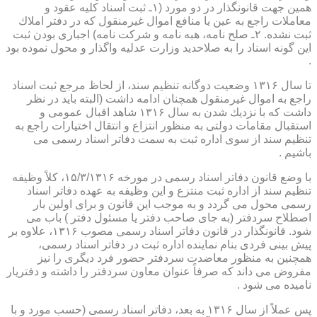
همین جهت قانونگذار در دو مورد (۱ـ ثبت اسناد كلیه عقود و
معاملات راجع به عین یا منافع اموال غیرمنقول كه در دفتر املاك
ثبت نشده. ۲ـ صلح نامه، هبه نامه و شركت نامه) اجباری بودن ثبت
این گونه اسناد را به صلاحدید وزارت عدلیه واگذار و محول نموده بود
.
تا سال ۱۳۱۶ وضعیت دوگانه تنظیم سند، از لحاظ مرجع ثبت اسناد
راجع به اموال غیرمنقول همچنان ادامه داشت (البته باید در نظر
داشت كه با نزدیك شدن به سال ۱۳۱۶ شاهد اقبال عمومی و
استقبال مقامات دولتی به منظور انتزاع و انتقال اختیارات راجع به
تنظیم سند از سوی اداره ثبت به سمت دفاتر اسناد رسمی می
باشیم .
با وضع قانون دفاتر اسناد رسمی در مورخه ۱۵/۳/۱۳۱۶، كلاً وظیفه
تنظیم سند از اداره ثبت منتزع و این وظیفه به عهده دفاتر اسناد
رسمی محول می گردد و به موجب این قانون و برای اولین بار
اصطلاح سردفتر (به جای صاحب دفتر یا مسئول دفتر ) باب می
شود. قانونگذار در قانون دفاتر اسناد رسمی مصوب ۱۳۱۶، علاوه بر
پیش بینی فردی بنام نماینده اداره ثبت در دفاتر اسناد رسمی،
همچنین به منظور معاضدت سردفتر حضور فرد دیگری را نیز
مفروض می داند كه صرفاً عنوان معاون سردفتر را داشته و دفتریار
نامیده می شود .
پس عملاً از سال ۱۳۱۶ به بعد، دفاتر اسناد رسمی (حسب مورد و با