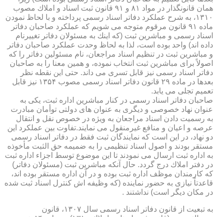
همان قانونگذار در مواد ۸۱ و ۹۱ قانون ثبت اسناد و املاك مصوب
۱۳۱۰، به شرح عملكرد دفاتر اسناد رسمی پرداخته و با لحاظ نمودن
ماده ۹۱ قانون مرقوم متوجه می شویم كه عملكرد صاحبان دفاتر
اسناد رسمی و مباشرین ثبت (كه اینك به مسئولان دفاتر تغییرنام
داده اند) واحد بوده است، لذا به لحاظ وحدت عملكرد صاحبان دفاتر
و مباشرین ثبت در تنظیم اسناد مراجعان، نام مسئولین دفاتر را كه
اصولاً برای مباشرین ثبت انتخاب نموده، و همین معنا را به صاحبان
دفاتر اسناد رسمی نیز قابل تسری می داند. حتی این نقطه نظر
بعدها در ماده ۲۹ قانون دفاتر اسناد رسمی مصوب ۱۳۵۴ نیز قابل
تعمیم تجلی می یابد.
صاحبان دفاتر اسناد رسمی در كنار مباشرین اداره ثبت، یكی به
عنوان نهاد خصوصی و دیگری به عنوان های دولتی توأمان مبادرت
به رسمیت دادن اسناد مراجعان به ویژه در خصوص نقل و انتقال
عرصه و اعیان و منافع غیرمنقول می نمایند.تفاوت بین عملكرد این
دو نهاد، در این است كه نمایندگان ثبت فقط در دفاتر اسناد رسمی
مستقر بودند و اصول اسناد تنظیمی را به ضمیمه حق الثبت مأخوذه
به اداره ثبت ارسال می نمودند تا این موضوع توسط اجزاء اداره ثبت
در دفتر املاك درج گردد. حال آنكه مباشرین ثبت (مسئولان دفاتر)
كه كارمندان موظف اداره ثبت بوده و در آن اداره مستقر بوده اند،
قاعدتاً نیازی به حضور نماینده (كه وظیفه اش كنترل اسناد ثبت شده
در مكان دیگر است) نداشتند .
به تبعیت از قانون دفاتر اسناد رسمی سال ۱۳۰۷، قانون