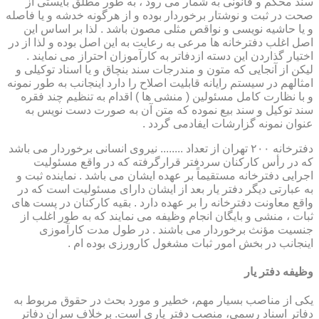
سند محکم و قانونی به شمار می رود ، به طور مطلق بایستی از
صحت در ثبت و نوشتار برخوردار بوده و از هرگونه خدشه و یا فاصله
و یا حاشیه نویسی و نواقص مثلی مصون باشد . لذا بر اساس این
اصل اغلب دفترخانه ها مرعی به رعایت به این اصل بوده و لذا از در
اختیار گذاردن این دسته ازدفاتر به کارآموزان احتراز می نمایند .
لیکن از آنجایی که متون و مندرجات سند بنچاق و یا اسناد توکیلی و
امثالهم در سیستم رایانه قابلیت اصلاح را دارد اینجانب به طور نمونه
و با نظارت کامل مسئولین ( منشی ها ) اقدام به تنظیم چند فقره
سند توکیل و سند بیع نموده که متن آن به صورت دست نویس به
عنوان نمونه گزارشات ایفادمی گردد .
دفترخانه ۲۰۰ تهران از تعداد ........ نیروی انسانی برخوردار می باشد
که در رأس کارکنان سردفتر قرارگرفته که در واقع مسئولیت
اجرایی دفترخانه مستقیماً بر عهده ایشان می باشد . نماینده ثبت و
به عبارتی دیگر دفتر یار بعد از ایشان دارای مسئولیت است که در
واقع معاونت دفترخانه را بر عهده دارد . بقیه کارکنان در پست های
ثبات ، منشی و بایگان انجام وظیفه می نمایند که به طور اغلب از
جنسیت مؤنث برخوردار می باشند . در طول مدت کارآموزی
اینجانب در بخش امور ثبات مشغول کارورزی بوده ام .
وظیفه دفتر یار
یكی از مناصب بسیار مهم، خطیر و مورد بحث در حقوق مربوط به
دفاتر اسناد رسمی، منصب دفتر یاری است. برخلاف سران دفاتر