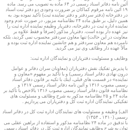
آئین نامه دفاتر اسناد رسمی در ۶۴ ماده به تصویب می رسد. ماده
۱۹ آئین نامه مرقوم كماكان بر ضرورت وجودی دو دفتر ثبت اسناد
در دفترخانه (دفتر سردفتر و دفتر نماینده ثبت) تأكید نموده بود. به
همین دلیل، بر طبق ماده ۲۴ نظامنامه مزبور، در صورت عدم وجود
نماینده اداره ثبت در دفترخانه، دفتریار وظیفه نماینده اداره ثبت را
نیز عهده دار بوده است. دفتریار مذكور (صرفاً و فقط علاوه بر
معاونت در این حالت) تنها معاون سردفتر محسوب نمی گردید، بلكه
نامبرده هم معاون سردفتر و هم جانشین نماینده اداره ثبت بوده و
مآلاً عهده دار وظائف وی نیز می گردید.
وظایف و مسئولیت دفتریاران و نمایندگان اداره ثبت:
با پذیرش تفكیك نقش دفتریاران (معاونان سران دفاتر و عوامل
درون نهادی دفاتر اسناد رسمی) و با تأكید بر مفهوم «معاون و
نماینده» در قسمت های قبلی، اینك با تكیه بر قانون دفاتر اسناد
رسمی مصوب ۱۳۱۶ و آئین نامه دفاتر اسناد رسمی ۱۳۱۷ و
نظامنامه قانون دفاتر اسناد رسمی مصوب ۱۳۱۶ بالاخص با تأكید بر
ماده ۲۴ و ۲۵ نظامنامه مذكور به شرح وظائف و مسئولیت های
تفكیكی نمایندگان اداره ثبت كل و دفتریاران می پردازیم .
الف) وظیفه و مسئولیت های نمایندگان اداره ثبت كل در دفاتر اسناد
رسمی (۱۳۱۰ ـ ۱۳۵۴)
با تدقیق در ماده ۲۴ نظامنامه مذكور و استفاده از براهین عقلی می
توان به شرح وظایف نمایندگان اداره ثبت كل در دفاتر اسناد رسمی