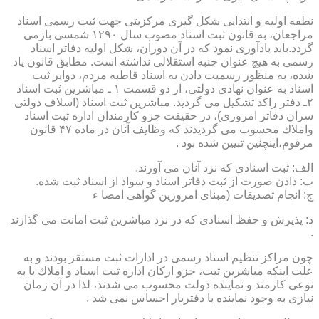
نطفه اولیه و ابتدایی شكل گیری مركزیتی جهت ثبت رسمی اسناد
مراجعان، به قانون ثبت اسناد مصوب سال ۱۲۹۰ شمسی بازمی
گردد.باید یادآوری نمود كه در آن دوران، شكل اولیه دفاتر اسناد
رسمی به هیچ عنوان جنبه استقلالی نداشته است. مطابق قانون یاد
شده، به منظور رسمیت دادن به اسناد قاطبه مردم، دوایر ثبت
اسناد به عنوان نهادی دولتی، از دو قسمت ۱ ـ مباشرین ثبت اسناد
۲ـ دفتر راكد تشكیل می گردید. مباشرین ثبت اسناد (اسلاف دولتی
سران دفاتر امروزی)، در حقیقت جزو كارمندان اداره ثبت اسناد
واملاك محسوب می گردیدند كه وظایف آنان در ماده ۴۷ قانون
مرقوم،اینچنین تبیین شده بود .
الف: ثبت اسنادی كه نزد آنان می آورند.
ب: دادن صورت از ثبت دفاتر اسناد و سواد از اسناد ثبت شده.
ج: انجام تصدیقات (مبنای امروزین گواهی امضا ء
د: پذیرش و حفظ اسنادی كه در نزد مباشرین ثبت امانت می گذارند
.
چون مراكز تنظیم اسناد رسمی در ادارات ثبت مستقر بودند و به
علت اینكه مباشرین ثبت، جزو اركان اداره ثبت اسناد و املاك یا به
نوعی كارمند و نماینده دولت محسوب می شدند، لذا در آن زمان
نیازی به وجود نماینده یا دفتریار احساس نمی شد .