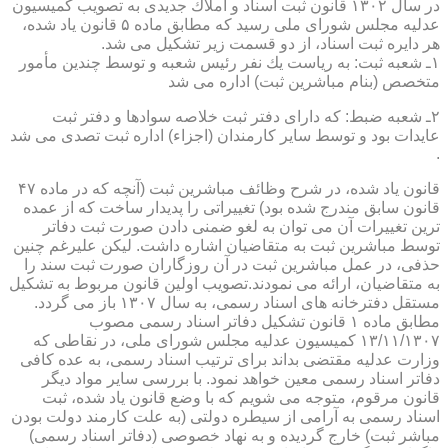
در سال ۱۳۰۲ قانون ثبت اسناد و املاك جدیدی به تصویب كمیسیون
عدلیه مجلس شورای ملی رسید كه مطابق ماده ۵ قانون یاد شده،
هر دایره ثبت اسناد، از دو قسمت زیر تشكیل می شد.
۱ـ شعبه ثبت: به ریاست یك نفر رئیس شعبه و توسط چندین مأمور
متخصص (بنام مباشرین ثبت) اداره می شد
۲ـ شعبه ضبط: كه دارای دفتر ثبت خلاصه سوادها و دفتر ثبت
عایدات بود و توسط سایر كارمندان (اجزاء) اداره ثبت تصدی می شد
.
قانون یاد شده، در شرح وظائف مباشرین ثبت (آنچه كه در ماده ۴۷
قانون سابق مندرج شده بود) تغییراتی را پدیدار ساخت كه از عمده
ترین تغییرات آن می توان به لغو ضمنی دادن صورت ثبت دفاتر
توسط مباشرین ثبت به متقاضیان اشاره داشت. لیكن علیرغم چنین
حذفی، در عمل مباشرین ثبت در آن روزگاران صورت ثبت سند را
به متقاضیان، ارائه می نمودند.تصویب اولین قانون مربوط به تشكیل
مستقل دفترخانه های اسناد رسمی، به سال ۱۳۰۷ باز می گردد.
مطابق ماده ۱ قانون تشكیل دفاتر اسناد رسمی مصوب
۱۳/۱۱/۱۳۰۷ كمیسیون عدلیه مجلس شورای ملی، در نقاطی كه
وزارت عدلیه مقتضی بداند برای ترتیب اسناد رسمی، به عده كافی
دفاتر اسناد رسمی معین خواهد نمود. با بررسی سایر مواد دیگر
قانون مرقوم، متوجه می شویم كه با وضع قانون یاد شده، ثبت
اسناد رسمی به آرامی از سیطره دولتی (به علت كارمند دولت بودن
مباشر ثبت) خارج گردیده و به نهاد خصوصی (دفاتر اسناد رسمی)