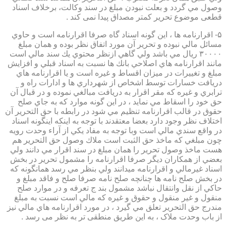
وصول مي گردد و بعلت نبودن مبلغ در سند وكالت، برخلاف اسناد
قطعی موضوع تحریر کمتر مصداق پیدا نمی کند .
۵- اقرارنامه ها ، اين گونه اسناد گاه صرفا اقرارنامه است و حاوي
مسائل مالي نبوده و تحرير آن مورد اتفاق نظر بوده و همان مبلغ
۳۰۰۰۰ ريال مي باشد ولي گاهي ازنظر محتوي يك سند مالي است
مانند اقرارنامه هاي اصلاحي بانك ها نسبت به اسناد قبلي و افزايش
مبلغ و تغييرات در ميزان اقساط و غيره است و يا اقرارنامه هاي
دريافت خسارات توسط اشخاص از شهرداري ها و ادارات راه و
ترابري و غيره كه مقر اقرار به دريافت مبالغي نموده و در قبال آن
حق خود را اسقاط مي نمايد ، در اين گونه موارد كه به جاي صلح
حقوق در قالب اقرارنامه تنظيم مي شود در رابطه با حق التحرير آن
اختلاف نظر وجود دارد بعضا معتقدند با توجه به اينكه اينگونه اسناد
در واقع سندي مالي است وبا توجه به مفاد يكي از آراء وحدت رويه
چون مبلغي كه ماخذ حق الثبت است ملاك وصول حق التحرير هم
هست ماخذ وصول تحرير را همان مبلغ در سند اقرار مي دانند ولي
بعضي از همكاران ديگر صرفا اقرارنامه را مشمول تحرير در بخش
اسناد غيرمالي و اقرارنامه ميدانند ولي بنظر مي رسد همانگونه كه
در بخش صلح نامه ها چنانچه صلح نامه صرفا صلح و فاقد مبلغ و
حاكي از نقل وانتقال نباشد مشمول بند ج تعرفه و در موارد صلح
منقول و غير منقول و حقوق و غيره كه مالي است نسبت به مبلغ
مندرج حق التحرير تعلق مي گيرد ، در مورد اقرارنامه هاي مالي نيز
از باب وحدت ملاک ، به این طریق منطقی تر به نظر می رسد .