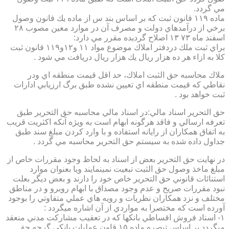
مي گردد.
ماده ۱۱۹ قانون ثبت كه بر اساس بند س از ماده يك قانون وصول
برخي از درآمدهاي دولت و مصرف آن در موارد معين مصوب ۲۸
اسفند ماه ۷۳ ۱۳ اصلاح گرديده مقرر مي دارد:
براي ثبت ملك دردفتر املاك موضوع مواد ۱۱ و۱۲و۱۱۹ قانون ثبت
كلا به ازاء هر ده هزار ريال يك هزار ريال دريافت مي شود .
ملاك محاسبه حق الثبت املاك، حد اقل قيمت منطقه اي ودر
نقاطي كه قيمت منطقه اي تعيين نشده طبق برگ ارزيابي ادارات
ثبت خواهد بود .
حق التحرير اسناد مالي:در اسناد مالي محاسبه حق التحرير طبق
تعرفه ارسالي و فاقد هرگونه ابهام است به ويژه آنكه اكثريت قريب
به اتفاق همكاران از رايانه استفاده و با وارد كردن مبلغ سند طبق
جداول داده شده به سيستم حق التحرير محاسبه مي گردد .
در نهايت حق التحرير بعض از اسناد به لحاظ وجود مقررات خاص از
مبلغ ماخذ وصول حق الثبت تبعيت نمينمايند ويا بعنوان موارد
استنائات قانوني حق التحرير خاص خود را دارند و بعض ديگر بعلت
نبود مقررات صريح و عدم وجود مصداق با ابهام روبرو و در مناطق
مختلف و نزد همكاران نظريات و رويه هاي عملي متفاوتي را بوجود
آورده است كه مختصرا به مواردي از آن اشاره ميگردد :
۱- اسناد فروش اقساطي بانكها كه در تعقيب مشاركت مدني منعقد
ميگردد بر اساس تبصره ماده ۱۵ قاون عمليات بانكي گرچه حق