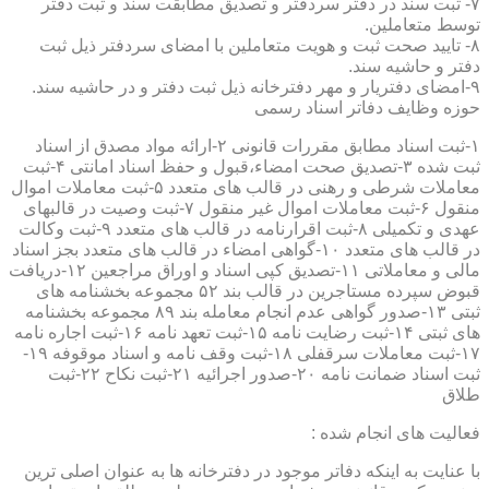
۷- ثبت سند در دفتر سردفتر و تصدیق مطابقت سند و ثبت دفتر
توسط متعاملین.
۸- تایید صحت ثبت و هویت متعاملین با امضای سردفتر ذیل ثبت
دفتر و حاشیه سند.
۹-امضای دفتریار و مهر دفترخانه ذیل ثبت دفتر و در حاشیه سند.
حوزه وظایف دفاتر اسناد رسمی
۱-ثبت اسناد مطابق مقررات قانونی ۲-ارائه مواد مصدق از اسناد
ثبت شده ۳-تصدیق صحت امضاء،قبول و حفظ اسناد امانتی ۴-ثبت
معاملات شرطی و رهنی در قالب های متعدد ۵-ثبت معاملات اموال
منقول ۶-ثبت معاملات اموال غیر منقول ۷-ثبت وصیت در قالبهای
عهدی و تکمیلی ۸-ثبت اقرارنامه در قالب های متعدد ۹-ثبت وکالت
در قالب های متعدد ۱۰-گواهی امضاء در قالب های متعدد بجز اسناد
مالی و معاملاتی ۱۱-تصدیق کپی اسناد و اوراق مراجعین ۱۲-دریافت
قبوض سپرده مستاجرین در قالب بند ۵۲ مجموعه بخشنامه های
ثبتی ۱۳-صدور گواهی عدم انجام معامله بند ۸۹ مجموعه بخشنامه
های ثبتی ۱۴-ثبت رضایت نامه ۱۵-ثبت تعهد نامه ۱۶-ثبت اجاره نامه
۱۷-ثبت معاملات سرقفلی ۱۸-ثبت وقف نامه و اسناد موقوفه ۱۹-
ثبت اسناد ضمانت نامه ۲۰-صدور اجرائیه ۲۱-ثبت نکاح ۲۲-ثبت
طلاق
فعالیت های انجام شده :
با عنایت به اینکه دفاتر موجود در دفترخانه ها به عنوان اصلی ترین