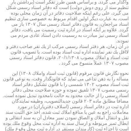
واگذار می گردد. و براساس همین طرز تفكر است (برداشتن بار
تنظیم سند از روی دوش دولت) است كه دفاتر اسناد رسمی شكل
می گیرد، علی رغم اینكه صلاحیت دفاتر در آن زمان محلی بوده
است. به عبارت دیگر اولین اقدام مربوط به خصوصی سازی تنظیم
اسناد مراجعان، به قانون دفاتر اسناد رسمی سال ۱۳۰۷ باز می
گردد. علاوه بر آنكه اسناد در اداره ثبت رسمیت می یافت، دفاتر
اسناد رسمی نیز مبادرت به رسمیت دادن اسناد عادی مردم می
نمودند.
در آن زمان، هر دفتر اسناد رسمی مركب از یك نفر صاحب دفتر و
لااقل یك نفر نماینده اداره ثبت اسناد بوده است. با تصویب قانون
ثبت اسناد و املاك مصوب ۲۰/۱/۱۳۰۸، قانون دفاتر اسناد رسمی
مصوب ۱۳۰۷ عملاً منسوخ می گردد .
نحوه نگارش قانون مرقوم (قانون ثبت اسناد واملاك ۱۳۰۸) این
مسأله را به ذهن تداعی می نماید كه قانونگذار وقت، به نوعی قانون
ثبت اسناد مصوب ۱۳۰۲ شمسی را با قانون تشكیل دفاتر اسناد
رسمی مصوب ۱۳۰۷ تلفیق نموده و حوزه صلاحیت محلی دفاتر
اسناد رسمی را از حالت محدود به حالت نامحدود تبدیل نموده است.
مضافاً مطابق ماده ۲۰۳ قانون جدیدالتصویب، وظیفه نمایندگان
اداره ثبت در دفاتر اسناد رسمی (اسلاف دفتریاران) در مورد
معاملات راجع به عین یا منافع املاك ثبت شده، اخذ حق الثبت سند
نقل و انتقال املاك و الصاق نمودن تمبر معادل آن به سند انتقالی و
ابطال تمبر مربوطه و ارسال سند به اداره ثبت محل وقوع ملك بوده
است تا اجزاء ثبت (كارمندان مستقر در اداره ثبت محل وقوع ملك)