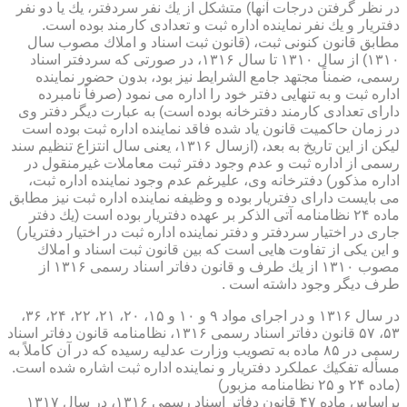
در نظر گرفتن درجات آنها) متشكل از یك نفر سردفتر، یك یا دو نفر
دفتریار و یك نفر نماینده اداره ثبت و تعدادی كارمند بوده است.
مطابق قانون كنونی ثبت، (قانون ثبت اسناد و املاك مصوب سال
۱۳۱۰) از سال ۱۳۱۰ تا سال ۱۳۱۶، در صورتی كه سردفتر اسناد
رسمی، ضمناً مجتهد جامع الشرایط نیز بود، بدون حضور نماینده
اداره ثبت و به تنهایی دفتر خود را اداره می نمود (صرفاً نامبرده
دارای تعدادی كارمند دفترخانه بوده است) به عبارت دیگر دفتر وی
در زمان حاكمیت قانون یاد شده فاقد نماینده اداره ثبت بوده است
لیكن از این تاریخ به بعد، (ازسال ۱۳۱۶، یعنی سال انتزاع تنظیم سند
رسمی از اداره ثبت و عدم وجود دفتر ثبت معاملات غیرمنقول در
اداره مذكور) دفترخانه وی، علیرغم عدم وجود نماینده اداره ثبت،
می بایست دارای دفتریار بوده و وظیفه نماینده اداره ثبت نیز مطابق
ماده ۲۴ نظامنامه آتی الذكر بر عهده دفتریار بوده است (یك دفتر
جاری در اختیار سردفتر و دفتر نماینده اداره ثبت در اختیار دفتریار)
و این یكی از تفاوت هایی است كه بین قانون ثبت اسناد و املاك
مصوب ۱۳۱۰ از یك طرف و قانون دفاتر اسناد رسمی ۱۳۱۶ از
طرف دیگر وجود داشته است .
در سال ۱۳۱۶ و در اجرای مواد ۹ و ۱۰ و ۱۵، ۲۰، ۲۱، ۲۲، ۲۴، ۳۶،
۵۳، ۵۷ قانون دفاتر اسناد رسمی ۱۳۱۶، نظامنامه قانون دفاتر اسناد
رسمی در ۸۵ ماده به تصویب وزارت عدلیه رسیده كه در آن كاملاً به
مسأله تفكیك عملكرد دفتریار و نماینده اداره ثبت اشاره شده است.
(ماده ۲۴ و ۲۵ نظامنامه مزبور)
براساس ماده ۴۷ قانون دفاتر اسناد رسمی ۱۳۱۶، در سال ۱۳۱۷