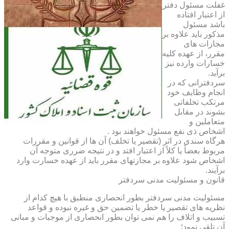
غفلت مسئول دفتر
از اعتبار افتاده
باشد مسئول
مذکور باید علاوه بر
مجازات های
مقرر، از عهده کلیه
خسارات وارده نیز
برآید.
سردفترانی که در
انجام وظایف خود
مرتکب تخلفاتی
بشوند در مقابل
متعاملین و
اشخاص ذی نفع مسئول خواهند بود .
هرگاه سندی در اثر (تقصیر یا تخلف) آن ها از قوانین و مقررات
مربوط بعضاً یا کلاً از اعتبار افتد و در نتیجه ضرری متوجه آن
اشخاص شود علاوه بر مجازتهای مقرر باید از عهده خسارت وارد
برآیند.
قانون و مسئولیت مدنی سردفتر
مسئولیت مدنی سردفتر بطور انحصاری منطبق با هیچ کدام از
نظریه های تقصیر یا خطر یا تضمین حق و غیره نبوده و قواعد
تسبیب و اتلاف را هم نمی توان بطور انحصاری از موجبات و مبانی
آن تلقی نمود؛