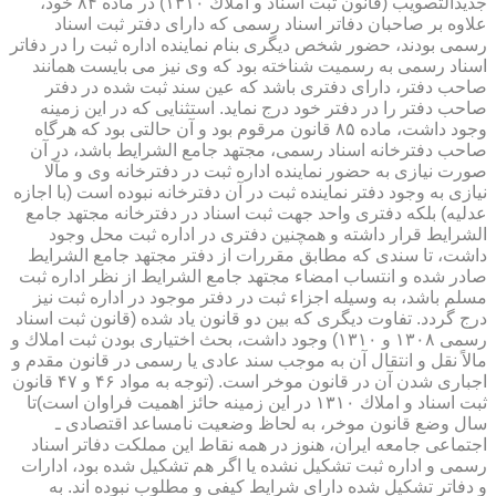
جدیدالتصویب (قانون ثبت اسناد و املاك ۱۳۱۰) در ماده ۸۴ خود،
علاوه بر صاحبان دفاتر اسناد رسمی كه دارای دفتر ثبت اسناد
رسمی بودند، حضور شخص دیگری بنام نماینده اداره ثبت را در دفاتر
اسناد رسمی به رسمیت شناخته بود كه وی نیز می بایست همانند
صاحب دفتر، دارای دفتری باشد كه عین سند ثبت شده در دفتر
صاحب دفتر را در دفتر خود درج نماید. استثنایی كه در این زمینه
وجود داشت، ماده ۸۵ قانون مرقوم بود و آن حالتی بود كه هرگاه
صاحب دفترخانه اسناد رسمی، مجتهد جامع الشرایط باشد، در آن
صورت نیازی به حضور نماینده اداره ثبت در دفترخانه وی و مآلا
نیازی به وجود دفتر نماینده ثبت در آن دفترخانه نبوده است (با اجازه
عدلیه) بلكه دفتری واحد جهت ثبت اسناد در دفترخانه مجتهد جامع
الشرایط قرار داشته و همچنین دفتری در اداره ثبت محل وجود
داشت، تا سندی كه مطابق مقررات از دفتر مجتهد جامع الشرایط
صادر شده و انتساب امضاء مجتهد جامع الشرایط از نظر اداره ثبت
مسلم باشد، به وسیله اجزاء ثبت در دفتر موجود در اداره ثبت نیز
درج گردد. تفاوت دیگری كه بین دو قانون یاد شده (قانون ثبت اسناد
رسمی ۱۳۰۸ و ۱۳۱۰) وجود داشت، بحث اختیاری بودن ثبت املاك و
مالاً نقل و انتقال آن به موجب سند عادی یا رسمی در قانون مقدم و
اجباری شدن آن در قانون موخر است. (توجه به مواد ۴۶ و ۴۷ قانون
ثبت اسناد و املاك ۱۳۱۰ در این زمینه حائز اهمیت فراوان است)تا
سال وضع قانون موخر، به لحاظ وضعیت نامساعد اقتصادی ـ
اجتماعی جامعه ایران، هنوز در همه نقاط این مملكت دفاتر اسناد
رسمی و اداره ثبت تشكیل نشده یا اگر هم تشكیل شده بود، ادارات
و دفاتر تشكیل شده دارای شرایط كیفی و مطلوب نبوده اند. به