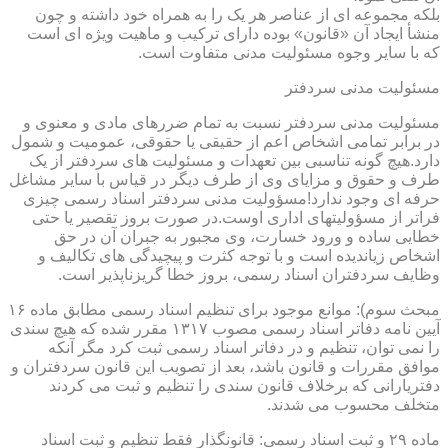
بلکه مجموعه ای از عناصر هر یک را به همراه خود داشته و چون
منشأ ایجاد آن «قانون» بوده دارای ترکیب و ماهیت ویژه ای است
که با سایر وجوه مسئولیت مدنی متفاوت است.
مسئولیت مدنی سردفتر
مسئولیت مدنی سردفتر نسبت به تمام ضررهای مادی و معنوی و
در برابر تمامی اشخاص اعم از حقیقی یا حقوقی، عمومیت و شمول
دارد.هیچ گونه تناسبی بین تعهدات و مسئولیت های سردفتر از یک
طرف و حقوق و مزایای وی از طرف دیگر در قیاس با سایر مشاغل
حرفه ای وجود ندارد!مسؤولیت مدنی سردفتر اسناد رسمی چیزی
فراتر از مسؤولیتهای اداری اوست.در صورت بروز تقصیر یا حتی
خطایی ساده و ورود خسارت، وی مجبور به جبران آن در حق
اشخاص زیاندیده است و با توجه کثرت و پیچیدگی های تکالیف و
وظایف سردفتران اسناد رسمی، بروز خطا گریزناپذیر است.
مبحث سوم): موانع موجود برای تنظیم اسناد رسمی مطابق ماده ۱۶
آیین نامه دفاتر اسناد رسمی مصوب ۱۳۱۷ مقرر شده که هیچ سندی
را نمی توان، تنظیم و در دفاتر اسناد رسمی ثبت کرد مگر آنکه
موافق مقررات و قانون باشد، بعد از تصویب این قانون سردفتران و
دفتریارانی که برخلاف قانون سندی را تنظیم و ثبت می کردند
متخلف محسوب می شدند.
ماده ۲۹ و ثبت اسناد رسمی: قانونگذار فقط تنظیم و ثبت اسناد