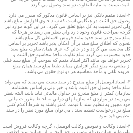
الثبت نسبت به مابه التفاوت دو سند وصول مي گردد .
۲-اسناد متمم بانكي نيز بر اساس قانون مذكور كه مقرر مي دارد
وصول حق الثبت در هنگامي است كه سند حاوي افزايش مبلغ باشد
ولي تحرير نسبت به كل مبلغ تعلق مي گيرد ، در اين گونه موارد نيز
گرچه صراحت قانون وجود دارد ولي بنظر مي رسد در هرجا كه
مبلغ مندرج در سند جديد مانند فروش اقساطي كل مبلغ باشد
بنحوي كه اطلاق مبلغ سند بر آن امكان پذير باشد تحرير بر اساس
كل محاسبه مي گردد و در جائي كه عرفا همان تفاوت مبلغ سند
جديد محسوب مي گردد مبلغ تفاوت ماخذ محاسبه حق الثبت و
تحرير خواهد بود مانند اكثر اسناد متمم كه بموجب آن مبلغ سند قبلي
از مبلغي به مبلغ ديگر افزايش مييابد طبعا مبلغ سند همان مبلغ
افزوده تلقی و مأخذ محاسبه هر دو نوع حقوق می باشد .
۳- اسناد اتومبيل از مبلغ مندرج در سند تبعيت مي نمايد كه مي تواند
مبلغ ماخذ وصول حق الثبت باشد يا خير ولي براساس بخشنامه
سازمان كمتر از مبلغ مندرج در جداول مالياتي نبايد باشد البته بنظر
مي رسد در مواردي كه سازمانهاي دولتي به لحاظ مقررات مالي
خود مجبور به تنظيم سند با قيمت كمتر باشند به شرط اعلام كتبي
مبلغ در درخواست تنظيم سند ، مي توان مبلغ مورد نظر را در سند
تنظيمي قيد نمود.
۴-اسناد وكالت و تفويض وكالت اتومبيل ، گرچه وكالت فروش است
ولي طبق همان تعرفه مصوب ، حق التحرير آن همانند سند قطعي