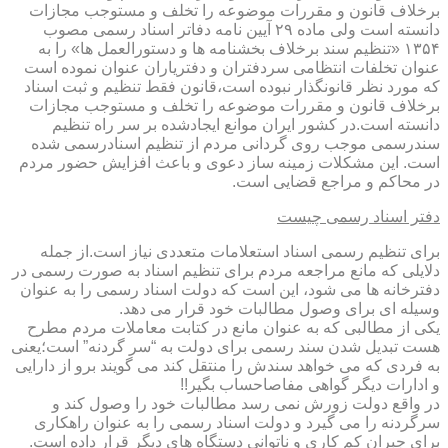
برخلاف قانون و مقررات موضوعه را تخلف و مستوجب مجازات
دانسته است ولی ماده ۲۹ آیین نامه دفاتر اسناد رسمی مصوب
۱۳۵۴ «تنظیم سند برخلاف بخشنامه ها و دستورالعمل ها» را به
عنوان تخلفات انتظامی سردفتران و دفتریاران عنوان نموده است
که مورد نظر قانونگذار نبوده است،قانون فقط تنظیم و ثبت اسناد
برخلاف قانون و مقررات موضوعه را تخلف و مستوجب مجازات
دانسته است.در کشور ایران موانع ایجادشده بر سر راه تنظیم
سندرسمی موجب روی گردانی مردم از تنظیم اسنادرسمی شده
است. این مشکلات زمینه ساز دعوی و باعث افزایش حضور مردم
در محاکم و مراجع قضایی است.
دفتر اسناد رسمی چیست
برای تنظیم رسمی اسناد استعلامات متعددی نیاز است.از جمله
دلایلی که مانع مراجعه مردم برای تنظیم اسناد به صورت رسمی در
دفترخانه ها می شود، این است که دولت اسناد رسمی را به عنوان
وسیله ای برای وصول مطالبات خود قرار می دهد.
یکی از مطالبی که به عنوان مانع در کتابت معاملات مردم مطرح
هست تبدیل شدن سند رسمی برای دولت به “سر گردنه” است؛یعنی
به فردی که می خواهد سندش را منتقل کند می گویند برو از دارایی
و ادارات دیگر گواهی مفاصاحساب بگیر!!
در واقع دولت زورش نمی رسد مطالبات خود را وصول کند و
سرگردنه را می گیرد و دولت اسناد رسمی را به عنوان راهکاری
برای جبران کم کاری و ناتوانی دستگاه های دیگر قرار داده است.