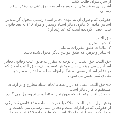
از سردفتران طلب کنند.
اشاره ای به قسمتی از نحوه محاسبه حقوق ثبتی در دفاتر اسناد
رسمی
حقوقي كه وصول آن به عهده دفاتر اسناد رسمي محول گرديده بر
اساس ماده ۵۰ قانون دفاتر اسناد رسمي و مواد ۱۱۸ به بعد قانون
ثبت احصاء گرديده است كه عبارتند از :
حق الثبت
۲- حق التحرير
۳- ماليا ت طبق مقررات مالياتي
۴- ساير وجوهي كه طبق قوانين ديگر محول شده باشد
حق الثبت:حق الثبت را با توجه به مقررات قانون ثبت وقانون دفاتر
اسناد رسمي ميتوان به سه بخش تقسيم الف– حق الثبت املاك كه
در دفاتر اسناد رسمي به هنگام انجام معا مله اخذ و به مازاد يا
بقاياي ثبتی تعبیر می شود .
ب- حق الثبت اسناد كه در رابطه با تمام اسناد مطرح و در ارتباط
مستقيم با كار دفاتر است .
ج - حق الثبت متفرقه كه بدون نياز به تنظیم سند وصول می گردد .
بخش اول – حق الثبت املاک:با عنايت به ماده ۱۱۸ قانون ثبت يكي
از حقوقي كه در ادارات ثبـت و دفاتر اسناد رسمي مي بايست و
صول گردد حق الثبت املاك است كه طبق ماده ۱۱۹ ثبت وصول