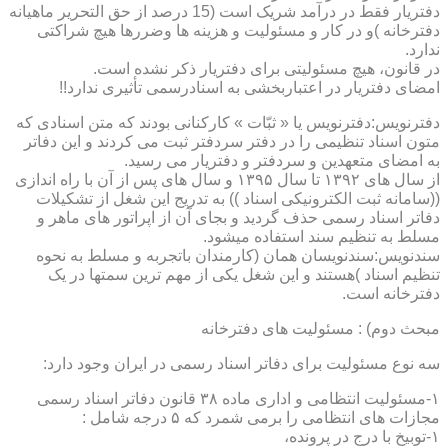
دفتریار فقط در درآمد شریک است (15 درصد از حق التحریر ماهیانه
دفترخانه )و در کار و مسئولیت و هزینه ها وضررها هیچ شراکتی
ندارد.
در قانون، هیچ مسئولیتی برای دفتریار ذکر نشده است.
امضای دفتریار در اعتباربخشی به اسنادرسمی تأثیری ندارد!!
دفترنویس:دفترنویس یا « ثبّات » کارکنانی بودند که متن اسنادی که
متون اسناد تنظیمی را در دفتر سردفتر ثبت می کردند و این دفاتر
به امضای متعهدین و سردفتر و دفتریار می رسید.
از سال های ۱۳۹۲ تا سال ۱۳۹۵ و سال های پس از آن با راه اندازی
((سامانه ثبت الکترونیکی اسناد )) به تدریج این شغل از تشکیلات
دفاتر اسناد رسمی حذف گردید و بجای آن از اپراتور های ماهر و
مسلط به تنظیم سند استفاده میشود.
سندنویس:سندنویسان همان (کارمندان باتجربه و مسلط به نحوه
تنظیم اسناد )هستند و این شغل یکی از مهم ترین سمتها در یک
دفترخانه است.
مبحث دوم) : مسئولیت های دفترخانه
سه نوع مسئولیت برای دفاتر اسناد رسمی در ایران وجود دارد:
۱-مسئولیت انتظامی و اداری ماده ۳۸ قانون دفاتر اسناد رسمی
مجازات های انتظامی را برمی شمرد که ۵ درجه شامل :
۱-توبیخ با درج در پرونده،