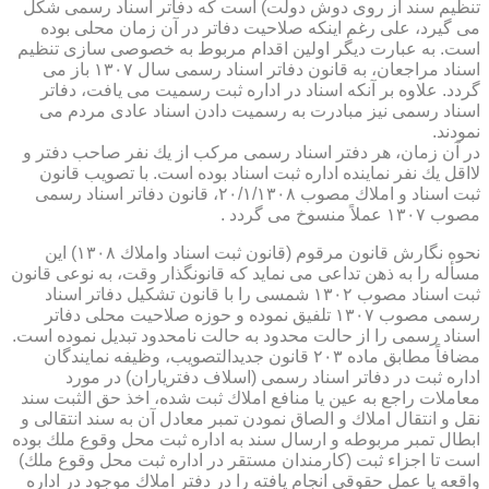
تنظیم سند از روی دوش دولت) است كه دفاتر اسناد رسمی شكل
می گیرد، علی رغم اینكه صلاحیت دفاتر در آن زمان محلی بوده
است. به عبارت دیگر اولین اقدام مربوط به خصوصی سازی تنظیم
اسناد مراجعان، به قانون دفاتر اسناد رسمی سال ۱۳۰۷ باز می
گردد. علاوه بر آنكه اسناد در اداره ثبت رسمیت می یافت، دفاتر
اسناد رسمی نیز مبادرت به رسمیت دادن اسناد عادی مردم می
نمودند.
در آن زمان، هر دفتر اسناد رسمی مركب از یك نفر صاحب دفتر و
لااقل یك نفر نماینده اداره ثبت اسناد بوده است. با تصویب قانون
ثبت اسناد و املاك مصوب ۲۰/۱/۱۳۰۸، قانون دفاتر اسناد رسمی
مصوب ۱۳۰۷ عملاً منسوخ می گردد .
نحوه نگارش قانون مرقوم (قانون ثبت اسناد واملاك ۱۳۰۸) این
مسأله را به ذهن تداعی می نماید كه قانونگذار وقت، به نوعی قانون
ثبت اسناد مصوب ۱۳۰۲ شمسی را با قانون تشكیل دفاتر اسناد
رسمی مصوب ۱۳۰۷ تلفیق نموده و حوزه صلاحیت محلی دفاتر
اسناد رسمی را از حالت محدود به حالت نامحدود تبدیل نموده است.
مضافاً مطابق ماده ۲۰۳ قانون جدیدالتصویب، وظیفه نمایندگان
اداره ثبت در دفاتر اسناد رسمی (اسلاف دفتریاران) در مورد
معاملات راجع به عین یا منافع املاك ثبت شده، اخذ حق الثبت سند
نقل و انتقال املاك و الصاق نمودن تمبر معادل آن به سند انتقالی و
ابطال تمبر مربوطه و ارسال سند به اداره ثبت محل وقوع ملك بوده
است تا اجزاء ثبت (كارمندان مستقر در اداره ثبت محل وقوع ملك)
واقعه یا عمل حقوقی انجام یافته را در دفتر املاك موجود در اداره