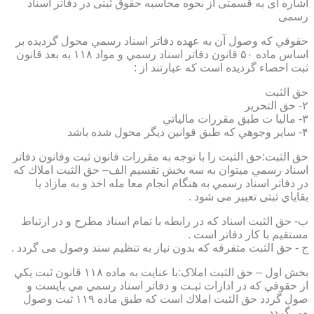
اشاره ای به قسمتی از نحوه محاسبه حقوق ثبتی در دفاتر اسناد
رسمی
حقوقي كه وصول آن به عهده دفاتر اسناد رسمي محول گرديده بر
اساس ماده ۵۰ قانون دفاتر اسناد رسمي و مواد ۱۱۸ به بعد قانون
ثبت احصاء گرديده است كه عبارتند از :
حق الثبت
۲- حق التحرير
۳- ماليا ت طبق مقررات مالياتي
۴- ساير وجوهي كه طبق قوانين ديگر محول شده باشد
حق الثبت:حق الثبت را با توجه به مقررات قانون ثبت وقانون دفاتر
اسناد رسمي ميتوان به سه بخش تقسيم الف– حق الثبت املاك كه
در دفاتر اسناد رسمي به هنگام انجام معا مله اخذ و به مازاد يا
بقاياي ثبتی تعبیر می شود .
ب- حق الثبت اسناد كه در رابطه با تمام اسناد مطرح و در ارتباط
مستقيم با كار دفاتر است .
ج - حق الثبت متفرقه كه بدون نياز به تنظیم سند وصول می گردد .
بخش اول – حق الثبت املاک:با عنايت به ماده ۱۱۸ قانون ثبت يكي
از حقوقي كه در ادارات ثبـت و دفاتر اسناد رسمي مي بايست و
صول گردد حق الثبت املاك است كه طبق ماده ۱۱۹ ثبت وصول
مي گردد.