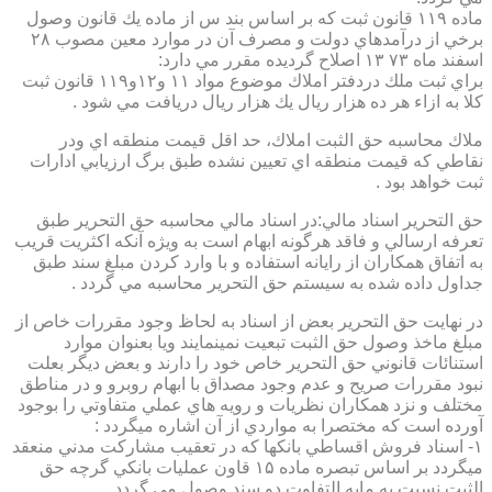
ماده ۱۱۹ قانون ثبت كه بر اساس بند س از ماده يك قانون وصول
برخي از درآمدهاي دولت و مصرف آن در موارد معين مصوب ۲۸
اسفند ماه ۷۳ ۱۳ اصلاح گرديده مقرر مي دارد:
براي ثبت ملك دردفتر املاك موضوع مواد ۱۱ و۱۲و۱۱۹ قانون ثبت
كلا به ازاء هر ده هزار ريال يك هزار ريال دريافت مي شود .
ملاك محاسبه حق الثبت املاك، حد اقل قيمت منطقه اي ودر
نقاطي كه قيمت منطقه اي تعيين نشده طبق برگ ارزيابي ادارات
ثبت خواهد بود .
حق التحرير اسناد مالي:در اسناد مالي محاسبه حق التحرير طبق
تعرفه ارسالي و فاقد هرگونه ابهام است به ويژه آنكه اكثريت قريب
به اتفاق همكاران از رايانه استفاده و با وارد كردن مبلغ سند طبق
جداول داده شده به سيستم حق التحرير محاسبه مي گردد .
در نهايت حق التحرير بعض از اسناد به لحاظ وجود مقررات خاص از
مبلغ ماخذ وصول حق الثبت تبعيت نمينمايند ويا بعنوان موارد
استنائات قانوني حق التحرير خاص خود را دارند و بعض ديگر بعلت
نبود مقررات صريح و عدم وجود مصداق با ابهام روبرو و در مناطق
مختلف و نزد همكاران نظريات و رويه هاي عملي متفاوتي را بوجود
آورده است كه مختصرا به مواردي از آن اشاره ميگردد :
۱- اسناد فروش اقساطي بانكها كه در تعقيب مشاركت مدني منعقد
ميگردد بر اساس تبصره ماده ۱۵ قاون عمليات بانكي گرچه حق
الثبت نسبت به مابه التفاوت دو سند وصول مي گردد .