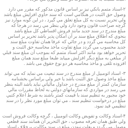
۲-اسناد متمم بانكي نيز بر اساس قانون مذكور كه مقرر مي دارد
وصول حق الثبت در هنگامي است كه سند حاوي افزايش مبلغ باشد
ولي تحرير نسبت به كل مبلغ تعلق مي گيرد ، در اين گونه موارد نيز
گرچه صراحت قانون وجود دارد ولي بنظر مي رسد در هرجا كه
مبلغ مندرج در سند جديد مانند فروش اقساطي كل مبلغ باشد
بنحوي كه اطلاق مبلغ سند بر آن امكان پذير باشد تحرير بر اساس
كل محاسبه مي گردد و در جائي كه عرفا همان تفاوت مبلغ سند
جديد محسوب مي گردد مبلغ تفاوت ماخذ محاسبه حق الثبت و
تحرير خواهد بود مانند اكثر اسناد متمم كه بموجب آن مبلغ سند قبلي
از مبلغي به مبلغ ديگر افزايش مييابد طبعا مبلغ سند همان مبلغ
افزوده تلقی و مأخذ محاسبه هر دو نوع حقوق می باشد .
۳- اسناد اتومبيل از مبلغ مندرج در سند تبعيت مي نمايد كه مي تواند
مبلغ ماخذ وصول حق الثبت باشد يا خير ولي براساس بخشنامه
سازمان كمتر از مبلغ مندرج در جداول مالياتي نبايد باشد البته بنظر
مي رسد در مواردي كه سازمانهاي دولتي به لحاظ مقررات مالي
خود مجبور به تنظيم سند با قيمت كمتر باشند به شرط اعلام كتبي
مبلغ در درخواست تنظيم سند ، مي توان مبلغ مورد نظر را در سند
تنظيمي قيد نمود.
۴-اسناد وكالت و تفويض وكالت اتومبيل ، گرچه وكالت فروش است
ولي طبق همان تعرفه مصوب ، حق التحرير آن همانند سند قطعي
وصول مي گردد و بعلت نبودن مبلغ در سند وكالت، برخلاف اسناد