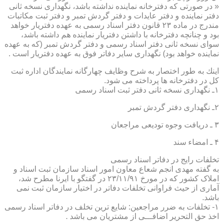
« در صورتی كه دفترخانه نماینده نداشته باشد، نگهداری نسخه ثانی
دفتر نماینده و دفتر عایدات و دفتر گردش تمبر و دفتر ثبت مكاتبات
مندرج در ماده ۲۳ قانون دفتر اسناد رسمی به عهده دفتریار خواهد
بود و چنانچه دفترخانه با داشتن دفتریار نماینده هم داشته باشد،
سوای نسخه ثانی دفتر اسناد رسمی و دفتر گردش تمبر (كه به عهده
نماینده خواهد بود) نگهداری سایر دفاتر فوق به عهده دفتریار است .
اینك به طور اختصار به شرح وظایف چهارگانه نمایندگان اداره ثبت
كل در دفترخانه ها پرداخته می شود.
۱ـ نگهداری نسخه ثانی دفتر ثبت اسناد رسمی
۲ـ نگهداری دفتر گردش تمبر
۳ ـ دریافت وجوه تودیعی مراجعان
۴ ـ امضاء سند
تخلفات رایج در دفاتر اسناد رسمی
به گفته مهدی انجم شعاع معاون امور اسناد سازمان ثبت اسناد و
املاک کشور که در مورخ ۲۳/۱۱/۹۱ در گفتگو با ایرنا مطرح شد،
آماری از حیث فراوانی تخلفات دفاتر در اختیار سازمان ثبت نمی
باشد.
۱- تخلفات به ضرر مراجعین: شایع ترین تخلف در دفاتر اسناد رسمی
اخذ حق التحریر اضافـــی از مشتریان می باشد .