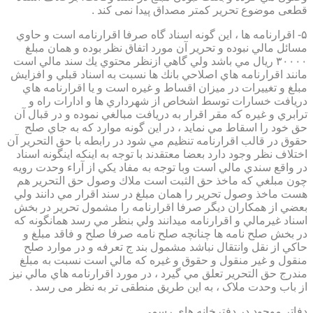
قطعی موضوع تحریر کمتر مصداق پیدا نمی کند .
۵- اقرارنامه ها ، اين گونه اسناد گاه صرفا اقرارنامه است و حاوي
مسائل مالي نبوده و تحرير آن مورد اتفاق نظر بوده و همان مبلغ
۳۰۰۰۰ ريال مي باشد ولي گاهي ازنظر محتوي يك سند مالي است
مانند اقرارنامه هاي اصلاحي بانك ها نسبت به اسناد قبلي و افزايش
مبلغ و تغييرات در ميزان اقساط و غيره است و يا اقرارنامه هاي
دريافت خسارات توسط اشخاص از شهرداري ها و ادارات راه و
ترابري و غيره كه مقر اقرار به دريافت مبالغي نموده و در قبال آن
حق خود را اسقاط مي نمايد ، در اين گونه موارد كه به جاي صلح
حقوق در قالب اقرارنامه تنظيم مي شود در رابطه با حق التحرير آن
اختلاف نظر وجود دارد بعضا معتقدند با توجه به اينكه اينگونه اسناد
در واقع سندي مالي است وبا توجه به مفاد يكي از آراء وحدت رويه
چون مبلغي كه ماخذ حق الثبت است ملاك وصول حق التحرير هم
هست ماخذ وصول تحرير را همان مبلغ در سند اقرار مي دانند ولي
بعضي از همكاران ديگر صرفا اقرارنامه را مشمول تحرير در بخش
اسناد غيرمالي و اقرارنامه ميدانند ولي بنظر مي رسد همانگونه كه
در بخش صلح نامه ها چنانچه صلح نامه صرفا صلح و فاقد مبلغ و
حاكي از نقل وانتقال نباشد مشمول بند ج تعرفه و در موارد صلح
منقول و غير منقول و حقوق و غيره كه مالي است نسبت به مبلغ
مندرج حق التحرير تعلق مي گيرد ، در مورد اقرارنامه هاي مالي نيز
از باب وحدت ملاک ، به این طریق منطقی تر به نظر می رسد .
دفاتر موجود در دفترخانه های رسمی