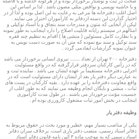
صحت در ثبت و نوشتار برخوردار بوده و از هرگونه خدشه و یا فاصله
و یا حاشیه نویسی و نواقص مثلی مصون باشد . لذا بر اساس این
اصل اغلب دفترخانه ها مرعی به رعایت به این اصل بوده و لذا از در
اختیار گذاردن این دسته ازدفاتر به کارآموزان احتراز می نمایند .
لیکن از آنجایی که متون و مندرجات سند بنچاق و یا اسناد توکیلی و
امثالهم در سیستم رایانه قابلیت اصلاح را دارد اینجانب به طور نمونه
و با نظارت کامل مسئولین ( منشی ها ) اقدام به تنظیم چند فقره
سند توکیل و سند بیع نموده که متن آن به صورت دست نویس به
عنوان نمونه گزارشات ایفادمی گردد .
دفترخانه ۲۰۰ تهران از تعداد ........ نیروی انسانی برخوردار می باشد
که در رأس کارکنان سردفتر قرارگرفته که در واقع مسئولیت
اجرایی دفترخانه مستقیماً بر عهده ایشان می باشد . نماینده ثبت و
به عبارتی دیگر دفتر یار بعد از ایشان دارای مسئولیت است که در
واقع معاونت دفترخانه را بر عهده دارد . بقیه کارکنان در پست های
ثبات ، منشی و بایگان انجام وظیفه می نمایند که به طور اغلب از
جنسیت مؤنث برخوردار می باشند . در طول مدت کارآموزی
اینجانب در بخش امور ثبات مشغول کارورزی بوده ام .
وظیفه دفتر یار
یكی از مناصب بسیار مهم، خطیر و مورد بحث در حقوق مربوط به
دفاتر اسناد رسمی، منصب دفتر یاری است. برخلاف سران دفاتر
اسناد رسمی كه به موجب ماده ۳ آئین نامه قانون دفاتر اسناد