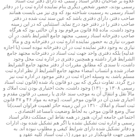
علاوه بر صاحبان دفاتر اسناد رسمی كه دارای دفتر ثبت اسناد
رسمی بودند، حضور شخص دیگری بنام نماینده اداره ثبت را در دفاتر
اسناد رسمی به رسمیت شناخته بود كه وی نیز می بایست همانند
صاحب دفتر، دارای دفتری باشد كه عین سند ثبت شده در دفتر
صاحب دفتر را در دفتر خود درج نماید. استثنایی كه در این زمینه
وجود داشت، ماده ۸۵ قانون مرقوم بود و آن حالتی بود كه هرگاه
صاحب دفترخانه اسناد رسمی، مجتهد جامع الشرایط باشد، در آن
صورت نیازی به حضور نماینده اداره ثبت در دفترخانه وی و مآلا
نیازی به وجود دفتر نماینده ثبت در آن دفترخانه نبوده است (با اجازه
عدلیه) بلكه دفتری واحد جهت ثبت اسناد در دفترخانه مجتهد جامع
الشرایط قرار داشته و همچنین دفتری در اداره ثبت محل وجود
داشت، تا سندی كه مطابق مقررات از دفتر مجتهد جامع الشرایط
صادر شده و انتساب امضاء مجتهد جامع الشرایط از نظر اداره ثبت
مسلم باشد، به وسیله اجزاء ثبت در دفتر موجود در اداره ثبت نیز
درج گردد. تفاوت دیگری كه بین دو قانون یاد شده (قانون ثبت اسناد
رسمی ۱۳۰۸ و ۱۳۱۰) وجود داشت، بحث اختیاری بودن ثبت املاك و
مالاً نقل و انتقال آن به موجب سند عادی یا رسمی در قانون مقدم و
اجباری شدن آن در قانون موخر است. (توجه به مواد ۴۶ و ۴۷ قانون
ثبت اسناد و املاك ۱۳۱۰ در این زمینه حائز اهمیت فراوان است)تا
سال وضع قانون موخر، به لحاظ وضعیت نامساعد اقتصادی ـ
اجتماعی جامعه ایران، هنوز در همه نقاط این مملكت دفاتر اسناد
رسمی و اداره ثبت تشكیل نشده یا اگر هم تشكیل شده بود، ادارات
و دفاتر تشكیل شده دارای شرایط كیفی و مطلوب نبوده اند. به
همین جهت قانونگذار در دو مورد (۱ـ ثبت اسناد كلیه عقود و