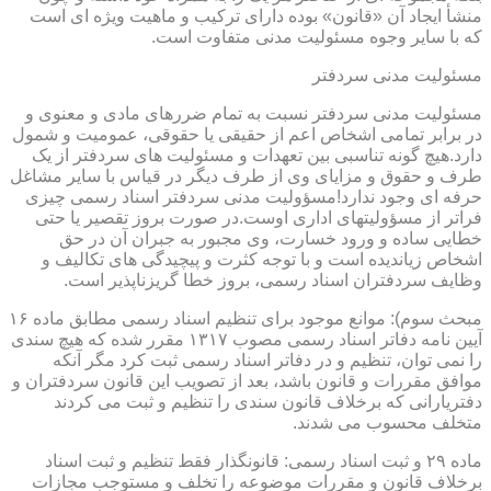
منشأ ایجاد آن «قانون» بوده دارای ترکیب و ماهیت ویژه ای است
که با سایر وجوه مسئولیت مدنی متفاوت است.
مسئولیت مدنی سردفتر
مسئولیت مدنی سردفتر نسبت به تمام ضررهای مادی و معنوی و
در برابر تمامی اشخاص اعم از حقیقی یا حقوقی، عمومیت و شمول
دارد.هیچ گونه تناسبی بین تعهدات و مسئولیت های سردفتر از یک
طرف و حقوق و مزایای وی از طرف دیگر در قیاس با سایر مشاغل
حرفه ای وجود ندارد!مسؤولیت مدنی سردفتر اسناد رسمی چیزی
فراتر از مسؤولیتهای اداری اوست.در صورت بروز تقصیر یا حتی
خطایی ساده و ورود خسارت، وی مجبور به جبران آن در حق
اشخاص زیاندیده است و با توجه کثرت و پیچیدگی های تکالیف و
وظایف سردفتران اسناد رسمی، بروز خطا گریزناپذیر است.
مبحث سوم): موانع موجود برای تنظیم اسناد رسمی مطابق ماده ۱۶
آیین نامه دفاتر اسناد رسمی مصوب ۱۳۱۷ مقرر شده که هیچ سندی
را نمی توان، تنظیم و در دفاتر اسناد رسمی ثبت کرد مگر آنکه
موافق مقررات و قانون باشد، بعد از تصویب این قانون سردفتران و
دفتریارانی که برخلاف قانون سندی را تنظیم و ثبت می کردند
متخلف محسوب می شدند.
ماده ۲۹ و ثبت اسناد رسمی: قانونگذار فقط تنظیم و ثبت اسناد
برخلاف قانون و مقررات موضوعه را تخلف و مستوجب مجازات