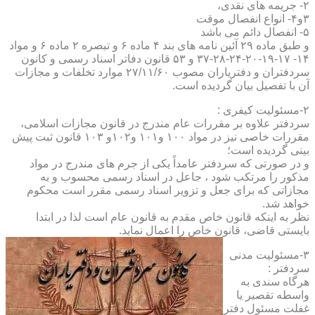
۲- جریمه های نقدی،
۳و۴- انواع انفصال موقت
۵- انفصال دائم می باشد
و طبق ماده ۲۹ آئین نامه های بند ۴ ماده ۶ و تبصره ۲ ماده ۶ و مواد
۱۴- ۱۷-۱۹-۲۰-۲۴-۲۸-۳۷ و ۵۳ قانون دفاتر اسناد رسمی و کانون
سردفتران و دفتریاران مصوب ۲۷/۱۱/۶۰ موارد تخلفات و مجازات
آن با تفصیل بیان گردیده است.
۲-مسئولیت کیفری :
سردفتر علاوه بر مقررات عام مندرج در قانون مجازات اسلامی،
مقررات خاصی نیز در مواد ۱۰۰ و۱۰۱ و۱۰۲و ۱۰۳ قانون ثبت پیش
بینی گردیده است؛
و در صورتی که سردفتر عامداً یکی از جرم های مندرج در مواد
مذکور را مرتکب شود ، جاعل در اسناد رسمی محسوب و به
مجازاتی که برای جعل و تزویر اسناد رسمی مقرر است محکوم
خواهد شد.
نظر به اینکه قانون خاص مقدم به قانون عام است لذا در ابتدا
بایستی قاضی، قانون خاص را اعمال نماید.
۳-مسئولیت مدنی
سردفتر :
هرگاه سندی به
واسطه تقصیر یا
غفلت مسئول دفتر