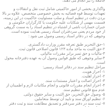
جامعه را نیز انجام می دهند،
واگذاری بخشی از امور حاکمیتی شامل ثبت نقل و انتقالات و
تعهدات توسط قوه قضائیه به بخش خصوصی متخصص، علاوه بر بالا
بردن دقت در تنظیم اسناد و سلب مسئولیت حاکمیت در این زمینه،
قسمت مهمی از شکایات علیه حکومت یا کارگزاران حکومتی و
جبران خسارات ناشی از اشتباه در تنظیم اسناد را به سمت گروهی
از خود مردم یعنی سردفتران اسناد رسمی هدایت نموده است.
وجوهی که در دفاتر اسناد رسمی وصول می شود :
۱-حق التحریر طبق تعرفه مقرر وزارت دادگستری.
۲-حق الثبت به ماخذ ماده ۱۲۳ قانون اصلاحی قانون ثبت.
۳-مالیات و حق تمبر برابر مقررات مالیاتی.
۴-سایر وجوهی که طبق قوانین وصول آن به عهده دفترخانه محول
است.
مراحل تنظیم سند در دفاتر اسناد رسمی:
۱- احراز هویت.
۲- احراز اهلیت.
۳- احراز اصالت و اعتبار مستندات سند.
۴- احراز انجام مقررات قانونی و انجام مکاتبات لازم و اطمینان از
عدم منع قانونی تنظیم سند.
۵- وصول حق التحریر، حق الثبت و سایر حقوق دولتی.
۶- تنظیم اوراق سند و تایید آن توسط متعاملین.
۷- ثبت سند در دفتر سردفتر و تصدیق مطابقت سند و ثبت دفتر