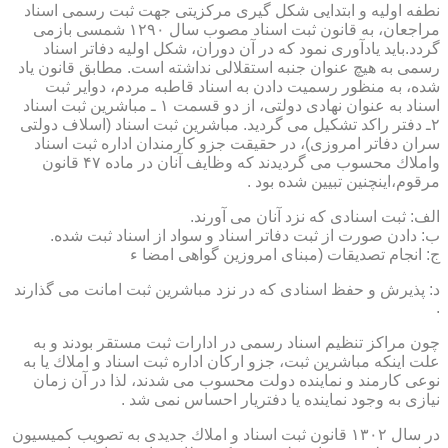
نطفه اولیه و ابتدایی شكل گیری مركزیتی جهت ثبت رسمی اسناد
مراجعان، به قانون ثبت اسناد مصوب سال ۱۲۹۰ شمسی بازمی
گردد.باید یادآوری نمود كه در آن دوران، شكل اولیه دفاتر اسناد
رسمی به هیچ عنوان جنبه استقلالی نداشته است. مطابق قانون یاد
شده، به منظور رسمیت دادن به اسناد قاطبه مردم، دوایر ثبت
اسناد به عنوان نهادی دولتی، از دو قسمت ۱ ـ مباشرین ثبت اسناد
۲ـ دفتر راكد تشكیل می گردید. مباشرین ثبت اسناد (اسلاف دولتی
سران دفاتر امروزی)، در حقیقت جزو كارمندان اداره ثبت اسناد
واملاك محسوب می گردیدند كه وظایف آنان در ماده ۴۷ قانون
مرقوم،اینچنین تبیین شده بود .
الف: ثبت اسنادی كه نزد آنان می آورند.
ب: دادن صورت از ثبت دفاتر اسناد و سواد از اسناد ثبت شده.
ج: انجام تصدیقات (مبنای امروزین گواهی امضا ء
د: پذیرش و حفظ اسنادی كه در نزد مباشرین ثبت امانت می گذارند
.
چون مراكز تنظیم اسناد رسمی در ادارات ثبت مستقر بودند و به
علت اینكه مباشرین ثبت، جزو اركان اداره ثبت اسناد و املاك یا به
نوعی كارمند و نماینده دولت محسوب می شدند، لذا در آن زمان
نیازی به وجود نماینده یا دفتریار احساس نمی شد .
در سال ۱۳۰۲ قانون ثبت اسناد و املاك جدیدی به تصویب كمیسیون