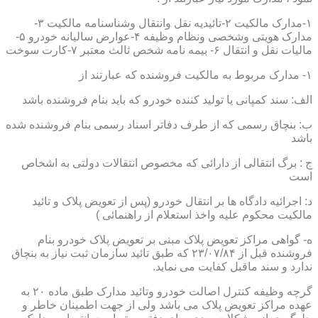
۱-مدارک مالکیت ۲-تائیدیه نقل وانتقال وشناسنامه مالکیت ۳-
مدارک هویتی وشخصی ونظام وظیفه ۴-عوارض سالیانه خودرو ۵-
مالیات نقل و انتقال ۶- بیمه نامه شخص ثالث معتبر ۷-کارت سوخت
۱- مدارک مربوط به مالکیت فروشنده که عبارتند از
الف: سند کمپانی یا تولید کننده خودرو که باید بنام فروشنده باشد
ب: بنچاق رسمی که از طرف دفاتر اسناد رسمی بنام فروشنده شده
باشد
ج : برگ انتقالی از دارائی که مخصوص انتقالات دولتی به اشخاص
است
د: اجرائیه دادگاه ها بر انتقال خودرو (پس از تعویض پلاک و تائید
مالکیت محکوم علیه واخذ استعلام از راهنمائی )
ه- گواهی مراکز تعویض پلاک مبنی بر تعویض پلاک خودرو بنام
فروشنده قبل از ۲۳/۰۷/۸۴ که طبق تائید سازمان ثبت نیاز به بنچاق
ندارد و سند ماقبل کفایت می نماید.
گرچه وظیفه کنترل اصالت خودرو وتائید مدارک طبق ماده ۲۰ به
عهده مراکز تعویض پلاک می باشد ولی از جهت اطمینان خاطر و