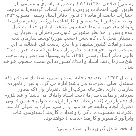
رسمی (اصلاحی ۲۷/۱۱/۱۳۶۰) به طور سراسری و عمومی، از
طریق آگهی، امتحانات ورودی و اختبار، انتخاب گردیده یا به موجب
اختیارات حاصله از ماده ۶۹ قانون دفاتر اسناد رسمی مصوب ۱۳۵۴
توسط سردفتر بازنشسته و از كارافتاده یا ورثه سردفتر متوفی یا
متوفاه معرفی و توسط كمیسیون منتخب از آنان اختبار به عمل
آمده و پس از اخذ نظر مشورتی كانون سردفتران و دفتریاران،
دادستان محل یا دادگاه بخش (حسب مورد) توسط سازمان ثبت
اسناد و املاك كشور پیشنهاد و با ابلاغ ریاست قوه قضائیه به این
سمت منصوب خواهند شد. دفتریاران، مطابق قسمت اخیر ماده ۳
قانون دفاتر اسناد رسمی ۱۳۵۴، بنا به پیشنهاد سردفتر و به موجب
ابلاغ سازمان ثبت اسناد و املاك كشور به این سمت منصوب خواهند
شد .
از سال ۱۳۵۴ به بعد، دفترخانه اسناد رسمی توسط یك سردفتر (كه
مسئول اصلی دفترخانه می باشد) اداره می گردد و غیر از نامبرده،
سازمان اداری دفترخانه مركب از یك دفتریار اول (كه معاون
سردفتر و نماینده سازمان ثبت اسناد واملاك می باشد) و عنداللزوم
یك دفتریار دوم (كه در غیاب دفتریار اول، به عنوان جانشین قانونی
دفتریار انجام وظیفه خواهد نمود و در سایر موارد به عنوان كارمند
دفترخانه محسوب می گردد) و تعدادی كارمند (سندنویس، ثبات
واپراتور كامپیوتر و كارمند خدماتی) خواهد بود .
تاریخچه شكل گیری دفاتر اسناد رسمی: