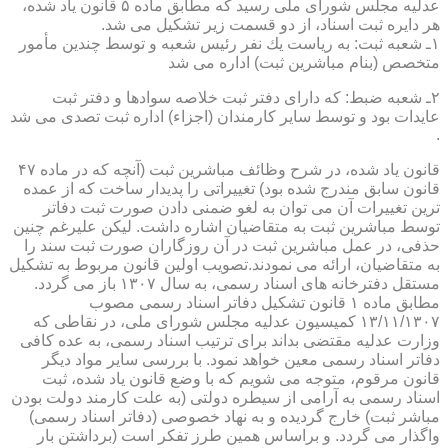
عدلیه مجلس شورای ملی رسید كه مطابق ماده ۵ قانون یاد شده،
هر دایره ثبت اسناد، از دو قسمت زیر تشكیل می شد.
۱ـ شعبه ثبت: به ریاست یك نفر رئیس شعبه و توسط چندین مأمور
متخصص (بنام مباشرین ثبت) اداره می شد
۲ـ شعبه ضبط: كه دارای دفتر ثبت خلاصه سوادها و دفتر ثبت
عایدات بود و توسط سایر كارمندان (اجزاء) اداره ثبت تصدی می شد
.
قانون یاد شده، در شرح وظائف مباشرین ثبت (آنچه كه در ماده ۴۷
قانون سابق مندرج شده بود) تغییراتی را پدیدار ساخت كه از عمده
ترین تغییرات آن می توان به لغو ضمنی دادن صورت ثبت دفاتر
توسط مباشرین ثبت به متقاضیان اشاره داشت. لیكن علیرغم چنین
حذفی، در عمل مباشرین ثبت در آن روزگاران صورت ثبت سند را
به متقاضیان، ارائه می نمودند.تصویب اولین قانون مربوط به تشكیل
مستقل دفترخانه های اسناد رسمی، به سال ۱۳۰۷ باز می گردد.
مطابق ماده ۱ قانون تشكیل دفاتر اسناد رسمی مصوب
۱۳/۱۱/۱۳۰۷ كمیسیون عدلیه مجلس شورای ملی، در نقاطی كه
وزارت عدلیه مقتضی بداند برای ترتیب اسناد رسمی، به عده كافی
دفاتر اسناد رسمی معین خواهد نمود. با بررسی سایر مواد دیگر
قانون مرقوم، متوجه می شویم كه با وضع قانون یاد شده، ثبت
اسناد رسمی به آرامی از سیطره دولتی (به علت كارمند دولت بودن
مباشر ثبت) خارج گردیده و به نهاد خصوصی (دفاتر اسناد رسمی)
واگذار می گردد. و براساس همین طرز تفكر است (برداشتن بار