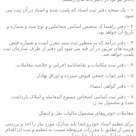
۱ – یک نسخه دفتر ثبت اسناد که پلمپ شده و اسناد در آن ثبت می
شود.
۲ – دفتر راهنما ک متضمن اسامی متعاملین و نوع سند و شماره و
تاریخ آن خواهد بود.
۳ – دفتر درآمد که به منظور ثبت سند مقرر است و شماره قبض
هزینه های مزبور در آن قید می شود این دفتر از طرف سازمان ثبت
پلمپ خواهد شد.
۴ – دفتر ثبت مکاتبات و تقاضانامه اجرایی و خلاصه معاملات.
۵ – دفتر ابواب جمعی قبوض سپرده و اوراق بهادار.
۶ – دفتر گواهی امضاء.
۷ – دفتر ثبت اسامی اشخاص ممنوع المعامله و املاک بازداشت
شده و مشمول بند ز.
معاملات خودروهای مشمول مالیات نقل و انتقال
برای تنظیم اسناد خودرو ابتدا باید مدارک مورد نیاز را اخذ و بررسی
و پس از تطابق با مقررات مربوطه نسبت به تنظیم و ثبت ان اقدام
نمود ، مدارک مورد نیاز عبارتند از :