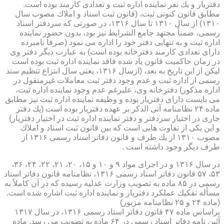
دفتریار و یك نفر نماینده اداره ثبت و تعدادی كارمند بوده است.
مطابق قانون كنونی ثبت، (قانون ثبت اسناد و املاك مصوب سال
۱۳۱۰) از سال ۱۳۱۰ تا سال ۱۳۱۶، در صورتی كه سردفتر اسناد
رسمی، ضمناً مجتهد جامع الشرایط نیز بود، بدون حضور نماینده
اداره ثبت و به تنهایی دفتر خود را اداره می نمود (صرفاً نامبرده
دارای تعدادی كارمند دفترخانه بوده است) به عبارت دیگر دفتر وی
در زمان حاكمیت قانون یاد شده فاقد نماینده اداره ثبت بوده است
لیكن از این تاریخ به بعد، (ازسال ۱۳۱۶، یعنی سال انتزاع تنظیم سند
رسمی از اداره ثبت و عدم وجود دفتر ثبت معاملات غیرمنقول در
اداره مذكور) دفترخانه وی، علیرغم عدم وجود نماینده اداره ثبت،
می بایست دارای دفتریار بوده و وظیفه نماینده اداره ثبت نیز مطابق
ماده ۲۴ نظامنامه آتی الذكر بر عهده دفتریار بوده است (یك دفتر
جاری در اختیار سردفتر و دفتر نماینده اداره ثبت در اختیار دفتریار)
و این یكی از تفاوت هایی است كه بین قانون ثبت اسناد و املاك
مصوب ۱۳۱۰ از یك طرف و قانون دفاتر اسناد رسمی ۱۳۱۶ از
طرف دیگر وجود داشته است .
در سال ۱۳۱۶ و در اجرای مواد ۹ و ۱۰ و ۱۵، ۲۰، ۲۱، ۲۲، ۲۴، ۳۶،
۵۳، ۵۷ قانون دفاتر اسناد رسمی ۱۳۱۶، نظامنامه قانون دفاتر اسناد
رسمی در ۸۵ ماده به تصویب وزارت عدلیه رسیده كه در آن كاملاً به
مسأله تفكیك عملكرد دفتریار و نماینده اداره ثبت اشاره شده است.
(ماده ۲۴ و ۲۵ نظامنامه مزبور)
براساس ماده ۴۷ قانون دفاتر اسناد رسمی ۱۳۱۶، در سال ۱۳۱۷
آئین نامه دفاتر اسناد رسمی در ۶۴ ماده به تصویب می رسد. ماده