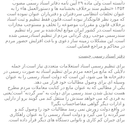
دانسته است ولی ماده ۲۹ آیین نامه دفاتر اسناد رسمی مصوب
۱۳۵۴ «تنظیم سند برخلاف بخشنامه ها و دستورالعمل ها» را به
عنوان تخلفات انتظامی سردفتران و دفتریاران عنوان نموده است
که مورد نظر قانونگذار نبوده است،قانون فقط تنظیم و ثبت اسناد
برخلاف قانون و مقررات موضوعه را تخلف و مستوجب مجازات
دانسته است.در کشور ایران موانع ایجادشده بر سر راه تنظیم
سندرسمی موجب روی گردانی مردم از تنظیم اسنادرسمی شده
است. این مشکلات زمینه ساز دعوی و باعث افزایش حضور مردم
در محاکم و مراجع قضایی است.
دفتر اسناد رسمی چیست
برای تنظیم رسمی اسناد استعلامات متعددی نیاز است.از جمله
دلایلی که مانع مراجعه مردم برای تنظیم اسناد به صورت رسمی در
دفترخانه ها می شود، این است که دولت اسناد رسمی را به عنوان
وسیله ای برای وصول مطالبات خود قرار می دهد.
یکی از مطالبی که به عنوان مانع در کتابت معاملات مردم مطرح
هست تبدیل شدن سند رسمی برای دولت به “سر گردنه” است؛یعنی
به فردی که می خواهد سندش را منتقل کند می گویند برو از دارایی
و ادارات دیگر گواهی مفاصاحساب بگیر!!
در واقع دولت زورش نمی رسد مطالبات خود را وصول کند و
سرگردنه را می گیرد و دولت اسناد رسمی را به عنوان راهکاری
برای جبران کم کاری و ناتوانی دستگاه های دیگر قرار داده است.