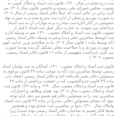
ثبت درج نمایند.در سال ۱۳۱۰، قانون ثبت اسناد و املاك كنونی به
تصویب مجلس شورای ملی رسیده و جانشین قانون سال ۱۳۰۸ می
گردد و این در حالی است كه عملاً دفاتر اسناد رسمی از سال ۱۳۰۷
به صورت موردی و محلی از اداره ثبت منتزع شده و به صورت نهاد
خصوصی در كنار اداره ثبت مبادرت و به موازات آن به ثبت اسناد
مراجعان می نمودند. به عبارت دیگر عمل ثبت اسناد تا قبل از
تصویب قانون ثبت اسناد و املاك مصوب ۱۳۱۰، هم به وسیله اداره
ثبت (توسط مباشرین دفتر ثبت) و هم به وسیله دفاتر اسناد رسمی
(كه توسط ماده ۱ قانون سال ۱۳۰۷ بنا به صلاحدید وزیر عدلیه، آنهم
به صورت موردی و با صلاحیت محلی تشكیل گردیده بودند) صورت
می گیرد. (برداشت مفهومی از ماده ۱۱ قانون دفاتر اسناد رسمی
مصوب ۱۳۰۷ )
قانون ثبت اسناد و املاك مصوب ۱۳۱۰، كماكان به ثبت توأمان اسناد
رسمی توسط مباشرین ثبت (كه به موجب ماده ۴۹ قانون مرقوم به
مسئولین دفاتر تغییر نام یافته اند) و دفاتر اسناد رسمی اعتقاد دارد.
ماده ۴۹ قانون جدیدالتصویب كه در حقیقت برداشتی از ماده ۴۷
قانون ثبت اسناد و املاك مصوب سال ۱۲۹۰ و ماده ۱۴۲ قانون ثبت
اسناد و املاك مصوب سال ۱۳۰۸ بود، همان وظایف و اختیارات
مباشرین ثبت را به مسئولین دفاتر هم تعمیم می دهد. (باید توجه
نمود كه معنای مسئولین دفاتر، مندرج در ماده ۴۹ قانون ثبت اسناد
واملاك سال ۱۳۱۰، بدواً بر مباشرین ثبت صادق بوده و همچنین
بعدها قابل تعمیم به صاحبان دفاتر اسناد رسمی بوده است) زیرا
همان قانونگذار در مواد ۸۱ و ۹۱ قانون ثبت اسناد و املاك مصوب