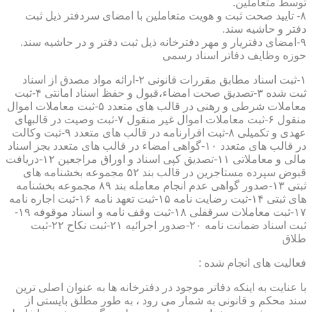
توسط متعاملین.
۸- تایید صحت ثبت و هویت متعاملین با امضای سردفتر ذیل ثبت
دفتر و حاشیه سند.
۹-امضای دفتریار و مهر دفترخانه ذیل ثبت دفتر و در حاشیه سند.
حوزه وظایف دفاتر اسناد رسمی
۱-ثبت اسناد مطابق مقررات قانونی ۲-ارائه مواد مصدق از اسناد
ثبت شده ۳-تصدیق صحت امضاء،قبول و حفظ اسناد امانتی ۴-ثبت
معاملات شرطی و رهنی در قالب های متعدد ۵-ثبت معاملات اموال
منقول ۶-ثبت معاملات اموال غیر منقول ۷-ثبت وصیت در قالبهای
عهدی و تکمیلی ۸-ثبت اقرارنامه در قالب های متعدد ۹-ثبت وکالت
در قالب های متعدد ۱۰-گواهی امضاء در قالب های متعدد بجز اسناد
مالی و معاملاتی ۱۱-تصدیق کپی اسناد و اوراق مراجعین ۱۲-دریافت
قبوض سپرده مستاجرین در قالب بند ۵۲ مجموعه بخشنامه های
ثبتی ۱۳-صدور گواهی عدم انجام معامله بند ۸۹ مجموعه بخشنامه
های ثبتی ۱۴-ثبت رضایت نامه ۱۵-ثبت تعهد نامه ۱۶-ثبت اجاره نامه
۱۷-ثبت معاملات سرقفلی ۱۸-ثبت وقف نامه و اسناد موقوفه ۱۹-
ثبت اسناد ضمانت نامه ۲۰-صدور اجرائیه ۲۱-ثبت نکاح ۲۲-ثبت
طلاق
فعالیت های انجام شده :
با عنایت به اینکه دفاتر موجود در دفترخانه ها به عنوان اصلی ترین
سند محکم و قانونی به شمار می رود ، به طور مطلق بایستی از