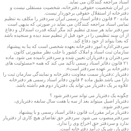
اسناد مراجعه کنندگان می نماید.
در ایران شخصیت حقوقی دفترخانه، شخصیت مستقلی نیست و
دفترخانه از استقلال حقوقی برخوردار نیست.
ماده ۳۰ قانون دفاتر اسناد رسمی ایران سردفتر را مکلف به تنظیم
تمامی اسناد مراجعه کنندگان می نماید در صورتی که بدیهی است
سردفتر نباید هر سندی تنظیم کند مگر اینکه قدرت استدلال و دفاع
از آن سند تنظیمی را در خود قبل از تنظیم سند دیده و سنجیده باشد
که بعداً بتواند از خود دفاع کند.
سردفتر:اداره امور دفترخانه بعهده شخصی است که بنا به پیشنهاد
سازمان ثبت اسناد و املاک کشور با جلب نظر مشورتی کانون
سردفتران و دفتریاران تعیین شده و سردفتر نامیده می شود. ماده
۲۱ قانون دفاتر اسناد رسمی تأکید می کند که همه «مسئولیت های
دفترخانه بر عهده سردفتر است».
دفتریار :دفتریار سمت معاونت دفترخانه و نمایندگی سازمان ثبت را
دارا می باشد.طبق ماده ۳ قانون دفاتر اسناد رسمی هر دفترخانه
علاوه بر یک دفتریار می تواند یک دفتریار دوم هم داشته باشد.
چگونه یک دفتریار می تواند سردفتر شود ؟
دفتریار اصیل میتواند بعد از سه یا هفت سال سابقه دفتریاری،
سردفتر شوند.
دفتریار برابر مقررات قانون دفاتر اسناد رسمی و با پیشنهاد
سردفترمنصوب می شود. سردفتر حق تقاضای هیچ کاری از دفتریار
ندارد و سردفتر حق اخراج وی را ندارد.
دفتریار، شریک درآمد دفترخانه است.