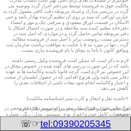
جلوگیری از مشکلات بعدی برای دفتر، بهتر است انتساب مدارک
مالکیت فوق به فروشنده توسط سردفتر احراز گردد وتوصیه می
گردد در بررسی مدارک و اسناد مربوطه دقت کافی معمول گردد به
عبارتی اوراقی که سند بر روی آن تنظیم گردیده بهادار باشد و حتی
الامکان در قسمت اوراق مفقودی و سرقتی چک و مهر و امضاء
دفترخانه تنظیم کننده سند ملاحظه و در صورت احتمال اشکال با
دفتر مربوطه تماس حاصل گردد و در مواردی که اصل سند در
دسترس نیست رونوشت برابر با اصل سند از فروشنده مطالبه
گردد ، تنها در مورد بند ۵ با عنایت به موافقت ریاست سازمان ثبت
وتوافق کانون با ناجا به بنچاق با نام فروشنده نیازی نیست .
لازم به ذکر است که ممکن است فروشنده وکیل رسمی داشته
باشد که در این صورت بررسی های گفته شده در خصوص بنچاق در
این خصوص نیز لازم است گرچه قانونا تائیدیه وکالتنامه ها به عهده
دفاتر نمی باشد ولی هرنوع اقدامی که در حصول اطمینان از صحت
و اعتبار وکالتنامه انجام شود تبعات ناشی از اختلافات بعدی را
کاهش می دهد.
۲-تائیدیه نقل و انتقال و کارت سبز (شناسنامه مالکیت)
تلفن تماس فوری
دفتر اسناد رسمی در مدیریت, دفترخانه,محضر در
برگ تائیدیه نقل و انتقال صادره از مراکز تعویض پلاک حاوی
مدیریت
مشخصات کامل خودرو اعم از نوع ، سیستم ، مدل ، رنگ ، شماره
موتور و شاسی ، تیپ و بخصوس شماره شناسه خودرو ( VIN ) در
☞☏
tel:09390205345
صدر صفحه و مشخصات فروشنده و خریدار اعم از مشخصات
سجلی و شماره ملی و کدپستی و آدرس و شماره انتظامی