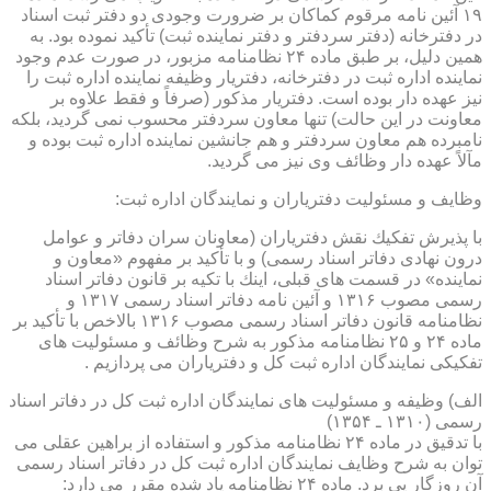
۱۹ آئین نامه مرقوم كماكان بر ضرورت وجودی دو دفتر ثبت اسناد
در دفترخانه (دفتر سردفتر و دفتر نماینده ثبت) تأكید نموده بود. به
همین دلیل، بر طبق ماده ۲۴ نظامنامه مزبور، در صورت عدم وجود
نماینده اداره ثبت در دفترخانه، دفتریار وظیفه نماینده اداره ثبت را
نیز عهده دار بوده است. دفتریار مذكور (صرفاً و فقط علاوه بر
معاونت در این حالت) تنها معاون سردفتر محسوب نمی گردید، بلكه
نامبرده هم معاون سردفتر و هم جانشین نماینده اداره ثبت بوده و
مآلاً عهده دار وظائف وی نیز می گردید.
وظایف و مسئولیت دفتریاران و نمایندگان اداره ثبت:
با پذیرش تفكیك نقش دفتریاران (معاونان سران دفاتر و عوامل
درون نهادی دفاتر اسناد رسمی) و با تأكید بر مفهوم «معاون و
نماینده» در قسمت های قبلی، اینك با تكیه بر قانون دفاتر اسناد
رسمی مصوب ۱۳۱۶ و آئین نامه دفاتر اسناد رسمی ۱۳۱۷ و
نظامنامه قانون دفاتر اسناد رسمی مصوب ۱۳۱۶ بالاخص با تأكید بر
ماده ۲۴ و ۲۵ نظامنامه مذكور به شرح وظائف و مسئولیت های
تفكیكی نمایندگان اداره ثبت كل و دفتریاران می پردازیم .
الف) وظیفه و مسئولیت های نمایندگان اداره ثبت كل در دفاتر اسناد
رسمی (۱۳۱۰ ـ ۱۳۵۴)
با تدقیق در ماده ۲۴ نظامنامه مذكور و استفاده از براهین عقلی می
توان به شرح وظایف نمایندگان اداره ثبت كل در دفاتر اسناد رسمی
آن روزگار پی برد. ماده ۲۴ نظامنامه یاد شده مقرر می دارد: