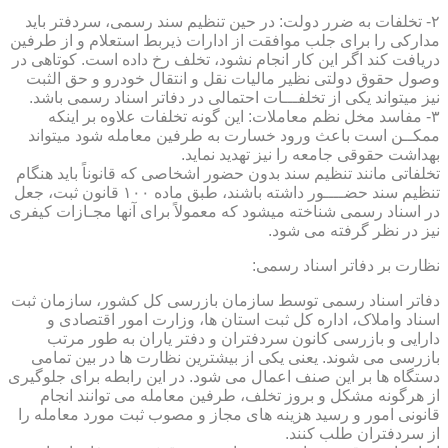
۲- تخلفات به ضرر دولت: در حین تنظیم سند رسمی، سردفتر باید
مدارکی را برای جلب موافقت از ادارات ذیربط استعلام و از طرفین
دریافت کند اگر این کار انجام نشود، تخلف رخ داده است. کوتاهی در
وصول حقوق دولتی نظیر مالیات نقل و انتقال خودرو و حق الثبت
نیز میتواند یکی از تخلفـــات احتمالی در دفاتر اسناد رسمی باشد.
۳- مفاسد مخل نظم معاملات: این گونه تخلفات علاوه بر اینکه
ممکــن است باعث ورود خسارت به طرفین معامله شود میتواند
بهداشت حقوقی جامعه را نیز تهدید نماید.
تخلفاتی مانند تنظیم سند بدون حضور اشخاصی که قانوناً باید هنگام
تنظیم سند حضــــور داشته باشند، طبق ماده ۱۰۰ قانون ثبت، جعل
در اسناد رسمی شناخته میشود که معمولاً برای آنها مجـازات کیفری
نیز در نظر گرفته می شود.
نظارت بر دفاتر اسناد رسمی:
دفاتر اسناد رسمی توسط سازمان بازرسی کل کشور، سازمان ثبت
اسناد واملاک، اداره کل ثبت استان ها، وزارت امور اقتصادی و
دارایی و بازرسی کانون سردفتران و دفتر یاران به طور مرتب
بازرسی می شوند. یعنی یکی از بیشترین نظارت ها در بین تمامی
دستگاه ها بر این صنف اعمال می شود. در این رابطه برای جلوگیری
از هرگونه مشکل و بروز تخلف، طرفین معامله می توانند انجام
قانونی امور و رسید هزینه های مجاز و مصوب ثبت مورد معامله را
از سردفتران طلب کنند.