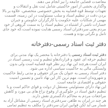
معاضدت قضایی جامعه را نیز انجام می دهند.
واگذاری بخشی از امور حاکمیتی شامل ثبت نقل و انتقالات و
تعهدات توسط قوه قضاییه به بخش خصوصی متخصص، علاوه بر بالا
بردن دقت در تنظیم اسناد و سلب مسئولیت در این زمینه، قسمت
مهمی از شکایات علیه حکومت یا کارگزاران حکومتی و جبران
خسارات ناشی از اشتباه در تنظیم اسناد را به سمت گروهی از خود
مردم یعنی سردفتران اسناد رسمی هدایت نموده است،که خود جای
تامل و نگرانی بوده و هست.
دفتر ثبت اسناد رسمی-دفترخانه
دفتر ثبت اسناد رسمی
یا دفترخانه یا محضر یک نهاد مدنی برای
تنظیم حرفه ای عقود و قراردادهاو تنظیم و ثبت رسمی اسناد در
ایران است.هرچند این نهاد زیر نظر قوه قضاییه است ولی بدون
وابستگی مالی به حاکمیت سیاسی اداره می شود.
دفتر اسناد رسمی به عنوان یک مرکز حقوقی و مدنی رابط حاکمیت
و شهروندان است، مهم ترین کار این نهاد تأمین و تضمین امنیت
حقوقی و اقتصادی جامعه است.
این نهاد دارای مسئولیتی مستقل از دولت و قوای حاکم است و با
تنظیم دقیق اسناد در جلوگیری از وقوع نزاع های بی مورد و کاهش
مراجعات مردم به محاکم دادگستری نقش دارند.
هر چند در ایران به ظاهر، سردفتری اسناد رسمی از مشاغل آزاد به
شمار می آید لکن قوانین ایران سردفتر را مکلف به تنظیم تمامی