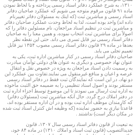
۱۳۱۰، به شرح عملكرد دفاتر اسناد رسمی پرداخته و با لحاظ نمودن
ماده ۹۱ قانون مرقوم متوجه می شویم كه عملكرد صاحبان دفاتر
اسناد رسمی و مباشرین ثبت (كه اینك به مسئولان دفاتر تغییرنام
داده اند) واحد بوده است، لذا به لحاظ وحدت عملكرد صاحبان دفاتر
و مباشرین ثبت در تنظیم اسناد مراجعان، نام مسئولین دفاتر را كه
اصولاً برای مباشرین ثبت انتخاب نموده، و همین معنا را به صاحبان
دفاتر اسناد رسمی نیز قابل تسری می داند. حتی این نقطه نظر
بعدها در ماده ۲۹ قانون دفاتر اسناد رسمی مصوب ۱۳۵۴ نیز قابل
تعمیم تجلی می یابد.
صاحبان دفاتر اسناد رسمی در كنار مباشرین اداره ثبت، یكی به
عنوان نهاد خصوصی و دیگری به عنوان های دولتی توأمان مبادرت
به رسمیت دادن اسناد مراجعان به ویژه در خصوص نقل و انتقال
عرصه و اعیان و منافع غیرمنقول می نمایند.تفاوت بین عملكرد این
دو نهاد، در این است كه نمایندگان ثبت فقط در دفاتر اسناد رسمی
مستقر بودند و اصول اسناد تنظیمی را به ضمیمه حق الثبت مأخوذه
به اداره ثبت ارسال می نمودند تا این موضوع توسط اجزاء اداره ثبت
در دفتر املاك درج گردد. حال آنكه مباشرین ثبت (مسئولان دفاتر)
كه كارمندان موظف اداره ثبت بوده و در آن اداره مستقر بوده اند،
قاعدتاً نیازی به حضور نماینده (كه وظیفه اش كنترل اسناد ثبت شده
در مكان دیگر است) نداشتند .
به تبعیت از قانون دفاتر اسناد رسمی سال ۱۳۰۷، قانون
جدیدالتصویب (قانون ثبت اسناد و املاك ۱۳۱۰) در ماده ۸۴ خود،