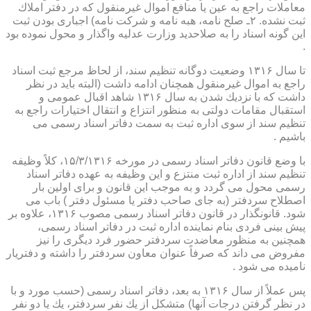
معاملات راجع به عین یا منافع اموال غیرمنقول كه در دفتر املاك
ثبت نشده. ۲ـ صلح نامه، هبه نامه و شركت نامه) اجباری بودن ثبت
این گونه اسناد را به صلاحدید وزارت عدلیه واگذار و محول نموده بود
.
تا سال ۱۳۱۶ وضعیت دوگانه تنظیم سند، از لحاظ مرجع ثبت اسناد
راجع به اموال غیرمنقول همچنان ادامه داشت (البته باید در نظر
داشت كه با نزدیك شدن به سال ۱۳۱۶ شاهد اقبال عمومی و
استقبال مقامات دولتی به منظور انتزاع و انتقال اختیارات راجع به
تنظیم سند از سوی اداره ثبت به سمت دفاتر اسناد رسمی می
باشیم .
با وضع قانون دفاتر اسناد رسمی در مورخه ۱۵/۳/۱۳۱۶، كلاً وظیفه
تنظیم سند از اداره ثبت منتزع و این وظیفه به عهده دفاتر اسناد
رسمی محول می گردد و به موجب این قانون و برای اولین بار
اصطلاح سردفتر (به جای صاحب دفتر یا مسئول دفتر ) باب می
شود. قانونگذار در قانون دفاتر اسناد رسمی مصوب ۱۳۱۶، علاوه بر
پیش بینی فردی بنام نماینده اداره ثبت در دفاتر اسناد رسمی،
همچنین به منظور معاضدت سردفتر حضور فرد دیگری را نیز
مفروض می داند كه صرفاً عنوان معاون سردفتر را داشته و دفتریار
نامیده می شود .
پس عملاً از سال ۱۳۱۶ به بعد، دفاتر اسناد رسمی (حسب مورد و با
در نظر گرفتن درجات آنها) متشكل از یك نفر سردفتر، یك یا دو نفر