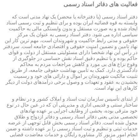
فعالیت های دفاتر اسناد رسمی
دفتر اسناد رسمی (یا دفترخانه یا محضر) یک نهاد مدنی است که
وابسته به قوه قضائیه ایران بوده و برای تنظیم و ثبت رسمی اسناد
ایجاد شده و به صورت مستقل و بدون وابستگی مالی به حاکمیت
سیاسی اداره می شود. دفتر اسناد رسمی به عنوان یک مرکز
حقوقی و مدنی رابط حاکمیت و شهروندان است، مهم ترین کار این
نهاد تامین و تضمین امنیت حقوقی و اقتصادی جامعه است. سردفتر
در رأس این نهاد شخصاً دارای مسئولیتی مستقل از دولت و قوای
حاکم بوده و با تنظیم دقیق اسناد نقش حساسی در جلوگیری از
وقوع نزاع های بی مورد و کاهش مراجعات مردم به محاکم
دادگستری دارد. کمک به تامین بهداشت حقوقی جامعه، از طریق
تثبیت مالکیت شهروندان بر اموال و دارائی های خود و رسمیت
بخشیدن به عقود و تعهدات و وصول برخی درآمدهای دولت از دیگر
کارهای این نهاد است.
از ابتدای تأسیس سازمان ثبت اسناد و املاک کشور و در نظام و
ساختار سنتی و قدیمی اداری و مدیریتی آن که در عین حال در نوع
خود مترقی بوده، بخشی از وظایف اجرایی بر عهده نهادهای
تخصصی مدنی یعنی دفاتر اسناد رسمی و دفاتر ازدواج و طلاق
محول شده است. دفاتر اسناد رسمی بخش قابل توجهی از عرضه
خدمات ثبتی و تنظیم و ثبت اسناد رسمی را بر عهده داشته و ضمن
انجام امور مزبور کار مشاوره رایگان و خدمات معاضدت قضایی