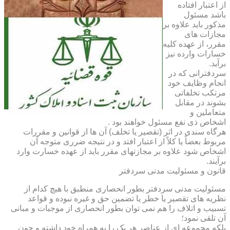
از اعتبار افتاده
باشد مسئول
مذکور باید علاوه بر
مجازات های
مقرر، از عهده کلیه
خسارات وارده نیز
برآید.
سردفترانی که در
انجام وظایف خود
مرتکب تخلفاتی
بشوند در مقابل
متعاملین و
اشخاص ذی نفع مسئول خواهند بود .
هرگاه سندی در اثر (تقصیر یا تخلف) آن ها از قوانین و مقررات
مربوط بعضاً یا کلاً از اعتبار افتد و در نتیجه ضرری متوجه آن
اشخاص شود علاوه بر مجازتهای مقرر باید از عهده خسارت وارد
برآیند.
قانون و مسئولیت مدنی سردفتر
مسئولیت مدنی سردفتر بطور انحصاری منطبق با هیچ کدام از
نظریه های تقصیر یا خطر یا تضمین حق و غیره نبوده و قواعد
تسبیب و اتلاف را هم نمی توان بطور انحصاری از موجبات و مبانی
آن تلقی نمود؛
بلکه مجموعه ای از عناصر هر یک را به همراه خود داشته و چون