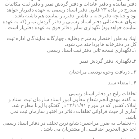
دفتر نماینده و دفتر عایدات و دفتر گردش تمبر و دفتر ثبت مكاتبات
مندرج در ماده ۲۳ قانون دفتر اسناد رسمی به عهده دفتریار خواهد
بود و چنانچه دفترخانه با داشتن دفتریار نماینده هم داشته باشد،
سوای نسخه ثانی دفتر اسناد رسمی و دفتر گردش تمبر (كه به عهده
نماینده خواهد بود) نگهداری سایر دفاتر فوق به عهده دفتریار است .
اینك به طور اختصار به شرح وظایف چهارگانه نمایندگان اداره ثبت
كل در دفترخانه ها پرداخته می شود.
۱ـ نگهداری نسخه ثانی دفتر ثبت اسناد رسمی
۲ـ نگهداری دفتر گردش تمبر
۳ ـ دریافت وجوه تودیعی مراجعان
۴ ـ امضاء سند
تخلفات رایج در دفاتر اسناد رسمی
به گفته مهدی انجم شعاع معاون امور اسناد سازمان ثبت اسناد و
املاک کشور که در مورخ ۲۳/۱۱/۹۱ در گفتگو با ایرنا مطرح شد،
آماری از حیث فراوانی تخلفات دفاتر در اختیار سازمان ثبت نمی
باشد.
۱- تخلفات به ضرر مراجعین: شایع ترین تخلف در دفاتر اسناد رسمی
اخذ حق التحریر اضافـــی از مشتریان می باشد .