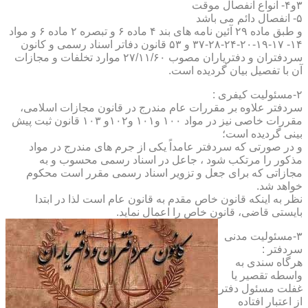
۳و۴- انواع انفصال موقت
۵- انفصال دائم می باشد
و طبق ماده ۲۹ آئین نامه های بند ۴ ماده ۶ و تبصره ۲ ماده ۶ و مواد
۱۴- ۱۷-۱۹-۲۰-۲۴-۲۸-۳۷ و ۵۳ قانون دفاتر اسناد رسمی و کانون
سردفتران و دفتریاران مصوب ۲۷/۱۱/۶۰ موارد تخلفات و مجازات
آن با تفصیل بیان گردیده است.
۲-مسئولیت کیفری :
سردفتر علاوه بر مقررات عام مندرج در قانون مجازات اسلامی،
مقررات خاصی نیز در مواد ۱۰۰ و۱۰۱ و۱۰۲و ۱۰۳ قانون ثبت پیش
بینی گردیده است؛
و در صورتی که سردفتر عامداً یکی از جرم های مندرج در مواد
مذکور را مرتکب شود ، جاعل در اسناد رسمی محسوب و به
مجازاتی که برای جعل و تزویر اسناد رسمی مقرر است محکوم
خواهد شد.
نظر به اینکه قانون خاص مقدم به قانون عام است لذا در ابتدا
بایستی قاضی، قانون خاص را اعمال نماید.
۳-مسئولیت مدنی
سردفتر :
هرگاه سندی به
واسطه تقصیر یا
غفلت مسئول دفتر
از اعتبار افتاده