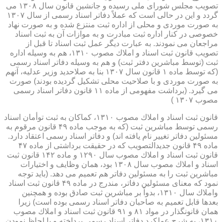
تصویب مجلس شورای ملی رسیده و جانشین قانون سال ۱۳۰۸ می
گردد و این در حالی است كه عملاً دفاتر اسناد رسمی از سال ۱۳۰۷
به صورت موردی و محلی از اداره ثبت منتزع شده و به صورت نهاد
خصوصی در كنار اداره ثبت مبادرت و به موازات آن به ثبت اسناد
مراجعان می نمودند. به عبارت دیگر عمل ثبت اسناد تا قبل از
تصویب قانون ثبت اسناد و املاك مصوب ۱۳۱۰، هم به وسیله اداره
ثبت (توسط مباشرین دفتر ثبت) و هم به وسیله دفاتر اسناد رسمی
(كه توسط ماده ۱ قانون سال ۱۳۰۷ بنا به صلاحدید وزیر عدلیه، آنهم
به صورت موردی و با صلاحیت محلی تشكیل گردیده بودند) صورت
می گیرد. (برداشت مفهومی از ماده ۱۱ قانون دفاتر اسناد رسمی
مصوب ۱۳۰۷ )
قانون ثبت اسناد و املاك مصوب ۱۳۱۰، كماكان به ثبت توأمان اسناد
رسمی توسط مباشرین ثبت (كه به موجب ماده ۴۹ قانون مرقوم به
مسئولین دفاتر تغییر نام یافته اند) و دفاتر اسناد رسمی اعتقاد دارد.
ماده ۴۹ قانون جدیدالتصویب كه در حقیقت برداشتی از ماده ۴۷
قانون ثبت اسناد و املاك مصوب سال ۱۲۹۰ و ماده ۱۴۲ قانون ثبت
اسناد و املاك مصوب سال ۱۳۰۸ بود، همان وظایف و اختیارات
مباشرین ثبت را به مسئولین دفاتر هم تعمیم می دهد. (باید توجه
نمود كه معنای مسئولین دفاتر، مندرج در ماده ۴۹ قانون ثبت اسناد
واملاك سال ۱۳۱۰، بدواً بر مباشرین ثبت صادق بوده و همچنین
بعدها قابل تعمیم به صاحبان دفاتر اسناد رسمی بوده است) زیرا
همان قانونگذار در مواد ۸۱ و ۹۱ قانون ثبت اسناد و املاك مصوب
۱۳۱۰، به شرح عملكرد دفاتر اسناد رسمی پرداخته و با لحاظ نمودن