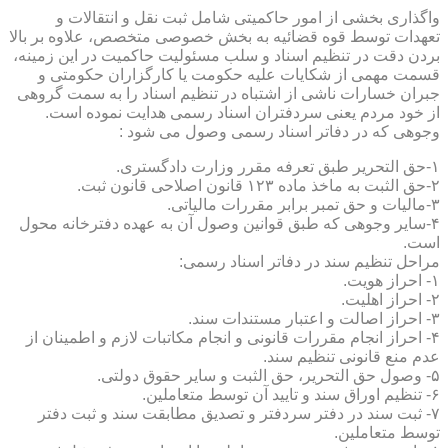
واگذاری بخشی از امور حاکمیتی شامل ثبت نقل و انتقالات و
تعهدات توسط قوه قضائیه به بخش خصوصی متخصص، علاوه بر بالا
بردن دقت در تنظیم اسناد و سلب مسئولیت حاکمیت در این زمینه،
قسمت مهمی از شکایات علیه حکومت یا کارگزاران حکومتی و
جبران خسارات ناشی از اشتباه در تنظیم اسناد را به سمت گروهی
از خود مردم یعنی سردفتران اسناد رسمی هدایت نموده است.
وجوهی که در دفاتر اسناد رسمی وصول می شود :
۱-حق التحریر طبق تعرفه مقرر وزارت دادگستری.
۲-حق الثبت به ماخذ ماده ۱۲۳ قانون اصلاحی قانون ثبت.
۳-مالیات و حق تمبر برابر مقررات مالیاتی.
۴-سایر وجوهی که طبق قوانین وصول آن به عهده دفترخانه محول
است.
مراحل تنظیم سند در دفاتر اسناد رسمی:
۱- احراز هویت.
۲- احراز اهلیت.
۳- احراز اصالت و اعتبار مستندات سند.
۴- احراز انجام مقررات قانونی و انجام مکاتبات لازم و اطمینان از
عدم منع قانونی تنظیم سند.
۵- وصول حق التحریر، حق الثبت و سایر حقوق دولتی.
۶- تنظیم اوراق سند و تایید آن توسط متعاملین.
۷- ثبت سند در دفتر سردفتر و تصدیق مطابقت سند و ثبت دفتر
توسط متعاملین.