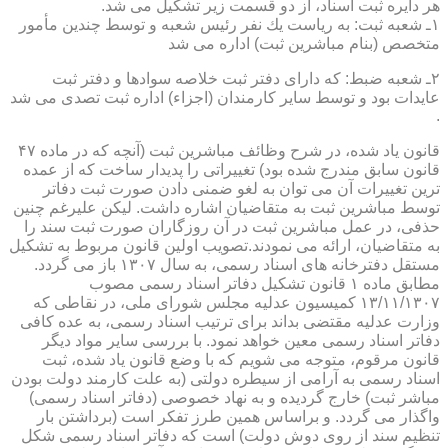
هر دایره ثبت اسناد، از دو قسمت زیر تشكیل می شد.
۱ـ شعبه ثبت: به ریاست یك نفر رئیس شعبه و توسط چندین مأمور
متخصص (بنام مباشرین ثبت) اداره می شد
۲ـ شعبه ضبط: كه دارای دفتر ثبت خلاصه سوادها و دفتر ثبت
عایدات بود و توسط سایر كارمندان (اجزاء) اداره ثبت تصدی می شد
.
قانون یاد شده، در شرح وظائف مباشرین ثبت (آنچه كه در ماده ۴۷
قانون سابق مندرج شده بود) تغییراتی را پدیدار ساخت كه از عمده
ترین تغییرات آن می توان به لغو ضمنی دادن صورت ثبت دفاتر
توسط مباشرین ثبت به متقاضیان اشاره داشت. لیكن علیرغم چنین
حذفی، در عمل مباشرین ثبت در آن روزگاران صورت ثبت سند را
به متقاضیان، ارائه می نمودند.تصویب اولین قانون مربوط به تشكیل
مستقل دفترخانه های اسناد رسمی، به سال ۱۳۰۷ باز می گردد.
مطابق ماده ۱ قانون تشكیل دفاتر اسناد رسمی مصوب
۱۳/۱۱/۱۳۰۷ كمیسیون عدلیه مجلس شورای ملی، در نقاطی كه
وزارت عدلیه مقتضی بداند برای ترتیب اسناد رسمی، به عده كافی
دفاتر اسناد رسمی معین خواهد نمود. با بررسی سایر مواد دیگر
قانون مرقوم، متوجه می شویم كه با وضع قانون یاد شده، ثبت
اسناد رسمی به آرامی از سیطره دولتی (به علت كارمند دولت بودن
مباشر ثبت) خارج گردیده و به نهاد خصوصی (دفاتر اسناد رسمی)
واگذار می گردد. و براساس همین طرز تفكر است (برداشتن بار
تنظیم سند از روی دوش دولت) است كه دفاتر اسناد رسمی شكل