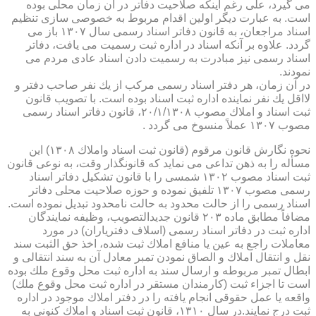
می گیرد، علی رغم اینكه صلاحیت دفاتر در آن زمان محلی بوده
است. به عبارت دیگر اولین اقدام مربوط به خصوصی سازی تنظیم
اسناد مراجعان، به قانون دفاتر اسناد رسمی سال ۱۳۰۷ باز می
گردد. علاوه بر آنكه اسناد در اداره ثبت رسمیت می یافت، دفاتر
اسناد رسمی نیز مبادرت به رسمیت دادن اسناد عادی مردم می
نمودند.
در آن زمان، هر دفتر اسناد رسمی مركب از یك نفر صاحب دفتر و
لااقل یك نفر نماینده اداره ثبت اسناد بوده است. با تصویب قانون
ثبت اسناد و املاك مصوب ۲۰/۱/۱۳۰۸، قانون دفاتر اسناد رسمی
مصوب ۱۳۰۷ عملاً منسوخ می گردد .
نحوه نگارش قانون مرقوم (قانون ثبت اسناد واملاك ۱۳۰۸) این
مسأله را به ذهن تداعی می نماید كه قانونگذار وقت، به نوعی قانون
ثبت اسناد مصوب ۱۳۰۲ شمسی را با قانون تشكیل دفاتر اسناد
رسمی مصوب ۱۳۰۷ تلفیق نموده و حوزه صلاحیت محلی دفاتر
اسناد رسمی را از حالت محدود به حالت نامحدود تبدیل نموده است.
مضافاً مطابق ماده ۲۰۳ قانون جدیدالتصویب، وظیفه نمایندگان
اداره ثبت در دفاتر اسناد رسمی (اسلاف دفتریاران) در مورد
معاملات راجع به عین یا منافع املاك ثبت شده، اخذ حق الثبت سند
نقل و انتقال املاك و الصاق نمودن تمبر معادل آن به سند انتقالی و
ابطال تمبر مربوطه و ارسال سند به اداره ثبت محل وقوع ملك بوده
است تا اجزاء ثبت (كارمندان مستقر در اداره ثبت محل وقوع ملك)
واقعه یا عمل حقوقی انجام یافته را در دفتر املاك موجود در اداره
ثبت درج نمایند.در سال ۱۳۱۰، قانون ثبت اسناد و املاك كنونی به