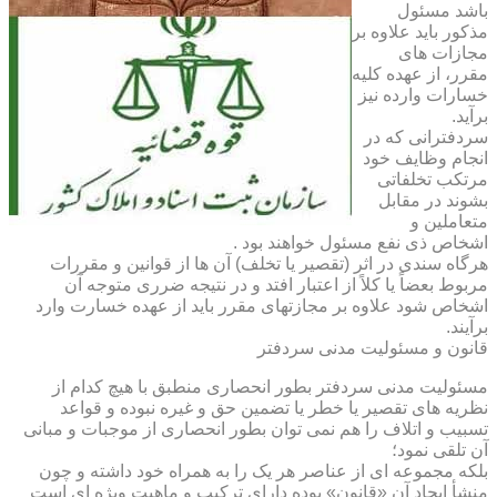
باشد مسئول
مذکور باید علاوه بر
مجازات های
مقرر، از عهده کلیه
خسارات وارده نیز
برآید.
سردفترانی که در
انجام وظایف خود
مرتکب تخلفاتی
بشوند در مقابل
متعاملین و
اشخاص ذی نفع مسئول خواهند بود .
هرگاه سندی در اثر (تقصیر یا تخلف) آن ها از قوانین و مقررات
مربوط بعضاً یا کلاً از اعتبار افتد و در نتیجه ضرری متوجه آن
اشخاص شود علاوه بر مجازتهای مقرر باید از عهده خسارت وارد
برآیند.
قانون و مسئولیت مدنی سردفتر
مسئولیت مدنی سردفتر بطور انحصاری منطبق با هیچ کدام از
نظریه های تقصیر یا خطر یا تضمین حق و غیره نبوده و قواعد
تسبیب و اتلاف را هم نمی توان بطور انحصاری از موجبات و مبانی
آن تلقی نمود؛
بلکه مجموعه ای از عناصر هر یک را به همراه خود داشته و چون
منشأ ایجاد آن «قانون» بوده دارای ترکیب و ماهیت ویژه ای است