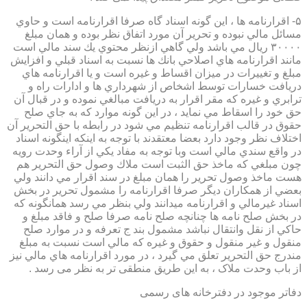
۵- اقرارنامه ها ، اين گونه اسناد گاه صرفا اقرارنامه است و حاوي
مسائل مالي نبوده و تحرير آن مورد اتفاق نظر بوده و همان مبلغ
۳۰۰۰۰ ريال مي باشد ولي گاهي ازنظر محتوي يك سند مالي است
مانند اقرارنامه هاي اصلاحي بانك ها نسبت به اسناد قبلي و افزايش
مبلغ و تغييرات در ميزان اقساط و غيره است و يا اقرارنامه هاي
دريافت خسارات توسط اشخاص از شهرداري ها و ادارات راه و
ترابري و غيره كه مقر اقرار به دريافت مبالغي نموده و در قبال آن
حق خود را اسقاط مي نمايد ، در اين گونه موارد كه به جاي صلح
حقوق در قالب اقرارنامه تنظيم مي شود در رابطه با حق التحرير آن
اختلاف نظر وجود دارد بعضا معتقدند با توجه به اينكه اينگونه اسناد
در واقع سندي مالي است وبا توجه به مفاد يكي از آراء وحدت رويه
چون مبلغي كه ماخذ حق الثبت است ملاك وصول حق التحرير هم
هست ماخذ وصول تحرير را همان مبلغ در سند اقرار مي دانند ولي
بعضي از همكاران ديگر صرفا اقرارنامه را مشمول تحرير در بخش
اسناد غيرمالي و اقرارنامه ميدانند ولي بنظر مي رسد همانگونه كه
در بخش صلح نامه ها چنانچه صلح نامه صرفا صلح و فاقد مبلغ و
حاكي از نقل وانتقال نباشد مشمول بند ج تعرفه و در موارد صلح
منقول و غير منقول و حقوق و غيره كه مالي است نسبت به مبلغ
مندرج حق التحرير تعلق مي گيرد ، در مورد اقرارنامه هاي مالي نيز
از باب وحدت ملاک ، به این طریق منطقی تر به نظر می رسد .
دفاتر موجود در دفترخانه های رسمی