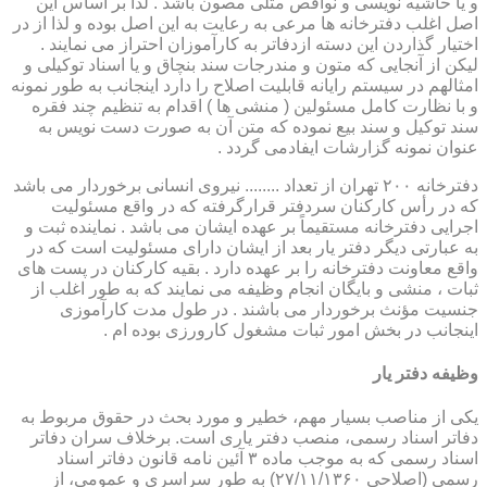
و یا حاشیه نویسی و نواقص مثلی مصون باشد . لذا بر اساس این
اصل اغلب دفترخانه ها مرعی به رعایت به این اصل بوده و لذا از در
اختیار گذاردن این دسته ازدفاتر به کارآموزان احتراز می نمایند .
لیکن از آنجایی که متون و مندرجات سند بنچاق و یا اسناد توکیلی و
امثالهم در سیستم رایانه قابلیت اصلاح را دارد اینجانب به طور نمونه
و با نظارت کامل مسئولین ( منشی ها ) اقدام به تنظیم چند فقره
سند توکیل و سند بیع نموده که متن آن به صورت دست نویس به
عنوان نمونه گزارشات ایفادمی گردد .
دفترخانه ۲۰۰ تهران از تعداد ........ نیروی انسانی برخوردار می باشد
که در رأس کارکنان سردفتر قرارگرفته که در واقع مسئولیت
اجرایی دفترخانه مستقیماً بر عهده ایشان می باشد . نماینده ثبت و
به عبارتی دیگر دفتر یار بعد از ایشان دارای مسئولیت است که در
واقع معاونت دفترخانه را بر عهده دارد . بقیه کارکنان در پست های
ثبات ، منشی و بایگان انجام وظیفه می نمایند که به طور اغلب از
جنسیت مؤنث برخوردار می باشند . در طول مدت کارآموزی
اینجانب در بخش امور ثبات مشغول کارورزی بوده ام .
وظیفه دفتر یار
یكی از مناصب بسیار مهم، خطیر و مورد بحث در حقوق مربوط به
دفاتر اسناد رسمی، منصب دفتر یاری است. برخلاف سران دفاتر
اسناد رسمی كه به موجب ماده ۳ آئین نامه قانون دفاتر اسناد
رسمی (اصلاحی ۲۷/۱۱/۱۳۶۰) به طور سراسری و عمومی، از