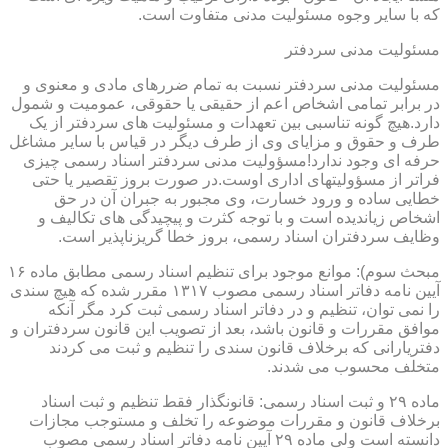
که با سایر وجوه مسئولیت مدنی متفاوت است.
مسئولیت مدنی سردفتر
مسئولیت مدنی سردفتر نسبت به تمام ضررهای مادی و معنوی و
در برابر تمامی اشخاص اعم از حقیقی یا حقوقی، عمومیت و شمول
دارد.هیچ گونه تناسبی بین تعهدات و مسئولیت های سردفتر از یک
طرف و حقوق و مزایای وی از طرف دیگر در قیاس با سایر مشاغل
حرفه ای وجود ندارد!مسؤولیت مدنی سردفتر اسناد رسمی چیزی
فراتر از مسؤولیتهای اداری اوست.در صورت بروز تقصیر یا حتی
خطایی ساده و ورود خسارت، وی مجبور به جبران آن در حق
اشخاص زیاندیده است و با توجه کثرت و پیچیدگی های تکالیف و
وظایف سردفتران اسناد رسمی، بروز خطا گریزناپذیر است.
مبحث سوم): موانع موجود برای تنظیم اسناد رسمی مطابق ماده ۱۶
آیین نامه دفاتر اسناد رسمی مصوب ۱۳۱۷ مقرر شده که هیچ سندی
را نمی توان، تنظیم و در دفاتر اسناد رسمی ثبت کرد مگر آنکه
موافق مقررات و قانون باشد، بعد از تصویب این قانون سردفتران و
دفتریارانی که برخلاف قانون سندی را تنظیم و ثبت می کردند
متخلف محسوب می شدند.
ماده ۲۹ و ثبت اسناد رسمی: قانونگذار فقط تنظیم و ثبت اسناد
برخلاف قانون و مقررات موضوعه را تخلف و مستوجب مجازات
دانسته است ولی ماده ۲۹ آیین نامه دفاتر اسناد رسمی مصوب