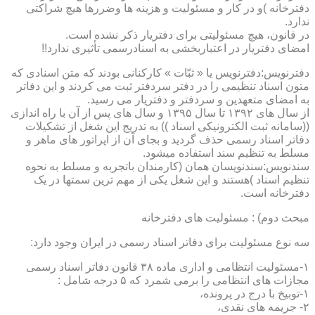
دفترخانه )و در کار و مسئولیت و هزینه ها وضررها هیچ شراکتی
ندارد.
در قانون، هیچ مسئولیتی برای دفتریار ذکر نشده است.
امضای دفتریار در اعتباربخشی به اسنادرسمی تأثیری ندارد!!
دفترنویس:دفترنویس یا « ثبّات » کارکنانی بودند که متن اسنادی که
متون اسناد تنظیمی را در دفتر سردفتر ثبت می کردند و این دفاتر
به امضای متعهدین و سردفتر و دفتریار می رسید.
از سال های ۱۳۹۲ تا سال ۱۳۹۵ و سال های پس از آن با راه اندازی
((سامانه ثبت الکترونیکی اسناد )) به تدریج این شغل از تشکیلات
دفاتر اسناد رسمی حذف گردید و بجای آن از اپراتور های ماهر و
مسلط به تنظیم سند استفاده میشود.
سندنویس:سندنویسان همان (کارمندان باتجربه و مسلط به نحوه
تنظیم اسناد )هستند و این شغل یکی از مهم ترین سمتها در یک
دفترخانه است.
مبحث دوم) : مسئولیت های دفترخانه
سه نوع مسئولیت برای دفاتر اسناد رسمی در ایران وجود دارد:
۱-مسئولیت انتظامی و اداری ماده ۳۸ قانون دفاتر اسناد رسمی
مجازات های انتظامی را برمی شمرد که ۵ درجه شامل :
۱-توبیخ با درج در پرونده،
۲- جریمه های نقدی،