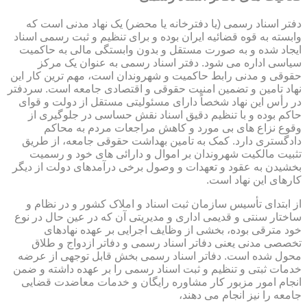
دفتر اسناد رسمی (یا دفترخانه یا محضر) یک نهاد مدنی است که
وابسته به قوه قضائیه ایران بوده و برای تنظیم و ثبت رسمی اسناد
ایجاد شده و به صورت مستقل و بدون وابستگی مالی به حاکمیت
سیاسی اداره می شود. دفتر اسناد رسمی به عنوان یک مرکز
حقوقی و مدنی رابط حاکمیت و شهروندان است، مهم ترین کار این
نهاد تامین و تضمین امنیت حقوقی و اقتصادی جامعه است. سردفتر
در رأس این نهاد شخصاً دارای مسئولیتی مستقل از دولت و قوای
حاکم بوده و با تنظیم دقیق اسناد نقش حساسی در جلوگیری از
وقوع نزاع های بی مورد و کاهش مراجعات مردم به محاکم
دادگستری دارد. کمک به تامین بهداشت حقوقی جامعه، از طریق
تثبیت مالکیت شهروندان بر اموال و دارائی های خود و رسمیت
بخشیدن به عقود و تعهدات و وصول برخی درآمدهای دولت از دیگر
کارهای این نهاد است.
از ابتدای تأسیس سازمان ثبت اسناد و املاک کشور و در نظام و
ساختار سنتی و قدیمی اداری و مدیریتی آن که در عین حال در نوع
خود مترقی بوده، بخشی از وظایف اجرایی بر عهده نهادهای
تخصصی مدنی یعنی دفاتر اسناد رسمی و دفاتر ازدواج و طلاق
محول شده است. دفاتر اسناد رسمی بخش قابل توجهی از عرضه
خدمات ثبتی و تنظیم و ثبت اسناد رسمی را بر عهده داشته و ضمن
انجام امور مزبور کار مشاوره رایگان و خدمات معاضدت قضایی
جامعه را نیز انجام می دهند،