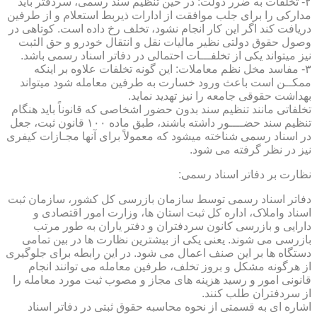
۲- تخلفات به ضرر دولت: در حین تنظیم سند رسمی، سردفتر باید
مدارکی را برای جلب موافقت از ادارات ذیربط استعلام و از طرفین
دریافت کند اگر این کار انجام نشود، تخلف رخ داده است. کوتاهی در
وصول حقوق دولتی نظیر مالیات نقل و انتقال خودرو و حق الثبت
نیز میتواند یکی از تخلفـــات احتمالی در دفاتر اسناد رسمی باشد.
۳- مفاسد مخل نظم معاملات: این گونه تخلفات علاوه بر اینکه
ممکــن است باعث ورود خسارت به طرفین معامله شود میتواند
بهداشت حقوقی جامعه را نیز تهدید نماید.
تخلفاتی مانند تنظیم سند بدون حضور اشخاصی که قانوناً باید هنگام
تنظیم سند حضــــور داشته باشند، طبق ماده ۱۰۰ قانون ثبت، جعل
در اسناد رسمی شناخته میشود که معمولاً برای آنها مجـازات کیفری
نیز در نظر گرفته می شود.
نظارت بر دفاتر اسناد رسمی:
دفاتر اسناد رسمی توسط سازمان بازرسی کل کشور، سازمان ثبت
اسناد واملاک، اداره کل ثبت استان ها، وزارت امور اقتصادی و
دارایی و بازرسی کانون سردفتران و دفتر یاران به طور مرتب
بازرسی می شوند. یعنی یکی از بیشترین نظارت ها در بین تمامی
دستگاه ها بر این صنف اعمال می شود. در این رابطه برای جلوگیری
از هرگونه مشکل و بروز تخلف، طرفین معامله می توانند انجام
قانونی امور و رسید هزینه های مجاز و مصوب ثبت مورد معامله را
از سردفتران طلب کنند.
اشاره ای به قسمتی از نحوه محاسبه حقوق ثبتی در دفاتر اسناد