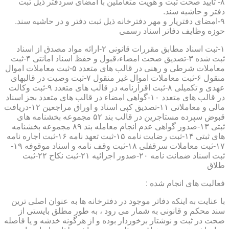
۸- تایید صحت ثبت و هویت متعاملین با امضای سردفتر ذیل ثبت
دفتر و حاشیه سند.
۹-امضای دفتریار و مهر دفترخانه ذیل ثبت دفتر و در حاشیه سند.
حوزه وظایف دفاتر اسناد رسمی
۱-ثبت اسناد مطابق مقررات قانونی ۲-ارائه مواد مصدق از اسناد
ثبت شده ۳-تصدیق صحت امضاء،قبول و حفظ اسناد امانتی ۴-ثبت
معاملات شرطی و رهنی در قالب های متعدد ۵-ثبت معاملات اموال
منقول ۶-ثبت معاملات اموال غیر منقول ۷-ثبت وصیت در قالبهای
عهدی و تکمیلی ۸-ثبت اقرارنامه در قالب های متعدد ۹-ثبت وکالت
در قالب های متعدد ۱۰-گواهی امضاء در قالب های متعدد بجز اسناد
مالی و معاملاتی ۱۱-تصدیق کپی اسناد و اوراق مراجعین ۱۲-دریافت
قبوض سپرده مستاجرین در قالب بند ۵۲ مجموعه بخشنامه های
ثبتی ۱۳-صدور گواهی عدم انجام معامله بند ۸۹ مجموعه بخشنامه
های ثبتی ۱۴-ثبت رضایت نامه ۱۵-ثبت تعهد نامه ۱۶-ثبت اجاره نامه
۱۷-ثبت معاملات سرقفلی ۱۸-ثبت وقف نامه و اسناد موقوفه ۱۹-
ثبت اسناد ضمانت نامه ۲۰-صدور اجرائیه ۲۱-ثبت نکاح ۲۲-ثبت
طلاق
فعالیت های انجام شده :
با عنایت به اینکه دفاتر موجود در دفترخانه ها به عنوان اصلی ترین
سند محکم و قانونی به شمار می رود ، به طور مطلق بایستی از
صحت در ثبت و نوشتار برخوردار بوده و از هرگونه خدشه و یا فاصله