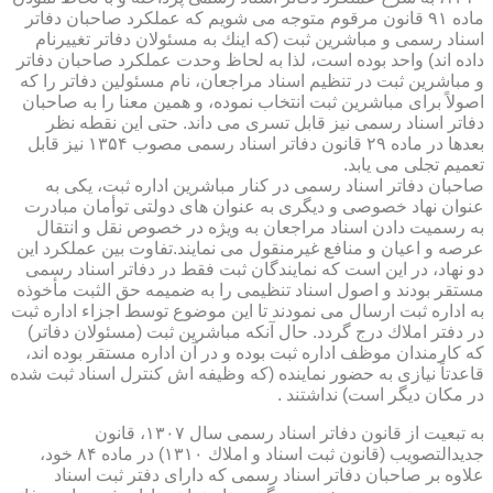
ماده ۹۱ قانون مرقوم متوجه می شویم كه عملكرد صاحبان دفاتر
اسناد رسمی و مباشرین ثبت (كه اینك به مسئولان دفاتر تغییرنام
داده اند) واحد بوده است، لذا به لحاظ وحدت عملكرد صاحبان دفاتر
و مباشرین ثبت در تنظیم اسناد مراجعان، نام مسئولین دفاتر را كه
اصولاً برای مباشرین ثبت انتخاب نموده، و همین معنا را به صاحبان
دفاتر اسناد رسمی نیز قابل تسری می داند. حتی این نقطه نظر
بعدها در ماده ۲۹ قانون دفاتر اسناد رسمی مصوب ۱۳۵۴ نیز قابل
تعمیم تجلی می یابد.
صاحبان دفاتر اسناد رسمی در كنار مباشرین اداره ثبت، یكی به
عنوان نهاد خصوصی و دیگری به عنوان های دولتی توأمان مبادرت
به رسمیت دادن اسناد مراجعان به ویژه در خصوص نقل و انتقال
عرصه و اعیان و منافع غیرمنقول می نمایند.تفاوت بین عملكرد این
دو نهاد، در این است كه نمایندگان ثبت فقط در دفاتر اسناد رسمی
مستقر بودند و اصول اسناد تنظیمی را به ضمیمه حق الثبت مأخوذه
به اداره ثبت ارسال می نمودند تا این موضوع توسط اجزاء اداره ثبت
در دفتر املاك درج گردد. حال آنكه مباشرین ثبت (مسئولان دفاتر)
كه كارمندان موظف اداره ثبت بوده و در آن اداره مستقر بوده اند،
قاعدتاً نیازی به حضور نماینده (كه وظیفه اش كنترل اسناد ثبت شده
در مكان دیگر است) نداشتند .
به تبعیت از قانون دفاتر اسناد رسمی سال ۱۳۰۷، قانون
جدیدالتصویب (قانون ثبت اسناد و املاك ۱۳۱۰) در ماده ۸۴ خود،
علاوه بر صاحبان دفاتر اسناد رسمی كه دارای دفتر ثبت اسناد