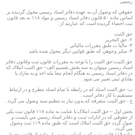
رسمی
حقوقي كه وصول آن به عهده دفاتر اسناد رسمي محول گرديده بر
اساس ماده ۵۰ قانون دفاتر اسناد رسمي و مواد ۱۱۸ به بعد قانون
ثبت احصاء گرديده است كه عبارتند از :
حق الثبت
۲- حق التحرير
۳- ماليا ت طبق مقررات مالياتي
۴- ساير وجوهي كه طبق قوانين ديگر محول شده باشد
حق الثبت:حق الثبت را با توجه به مقررات قانون ثبت وقانون دفاتر
اسناد رسمي ميتوان به سه بخش تقسيم الف– حق الثبت املاك كه
در دفاتر اسناد رسمي به هنگام انجام معا مله اخذ و به مازاد يا
بقاياي ثبتی تعبیر می شود .
ب- حق الثبت اسناد كه در رابطه با تمام اسناد مطرح و در ارتباط
مستقيم با كار دفاتر است .
ج - حق الثبت متفرقه كه بدون نياز به تنظیم سند وصول می گردد .
بخش اول – حق الثبت املاک:با عنايت به ماده ۱۱۸ قانون ثبت يكي
از حقوقي كه در ادارات ثبـت و دفاتر اسناد رسمي مي بايست و
صول گردد حق الثبت املاك است كه طبق ماده ۱۱۹ ثبت وصول
مي گردد.
ماده ۱۱۹ قانون ثبت كه بر اساس بند س از ماده يك قانون وصول