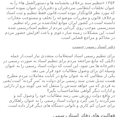
۱۳۵۴ «تنظیم سند برخلاف بخشنامه ها و دستورالعمل ها» را به
عنوان تخلفات انتظامی سردفتران و دفتریاران عنوان نموده است
که مورد نظر قانونگذار نبوده است،قانون فقط تنظیم و ثبت اسناد
برخلاف قانون و مقررات موضوعه را تخلف و مستوجب مجازات
دانسته است.در کشور ایران موانع ایجادشده بر سر راه تنظیم
سندرسمی موجب روی گردانی مردم از تنظیم اسنادرسمی شده
است. این مشکلات زمینه ساز دعوی و باعث افزایش حضور مردم
در محاکم و مراجع قضایی است.
دفتر اسناد رسمی چیست
برای تنظیم رسمی اسناد استعلامات متعددی نیاز است.از جمله
دلایلی که مانع مراجعه مردم برای تنظیم اسناد به صورت رسمی در
دفترخانه ها می شود، این است که دولت اسناد رسمی را به عنوان
وسیله ای برای وصول مطالبات خود قرار می دهد.
یکی از مطالبی که به عنوان مانع در کتابت معاملات مردم مطرح
هست تبدیل شدن سند رسمی برای دولت به “سر گردنه” است؛یعنی
به فردی که می خواهد سندش را منتقل کند می گویند برو از دارایی
و ادارات دیگر گواهی مفاصاحساب بگیر!!
در واقع دولت زورش نمی رسد مطالبات خود را وصول کند و
سرگردنه را می گیرد و دولت اسناد رسمی را به عنوان راهکاری
برای جبران کم کاری و ناتوانی دستگاه های دیگر قرار داده است.
فعالیت های دفاتر اسناد رسمی