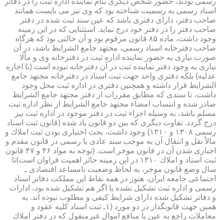
رسمی بودند، حضور شخص دیگری بنام نماینده اداره ثبت را در دفاتر
اسناد رسمی به رسمیت شناخته بود كه وی نیز می بایست همانند
صاحب دفتر، دارای دفتری باشد كه عین سند ثبت شده در دفتر
صاحب دفتر را در دفتر خود درج نماید. استثنایی كه در این زمینه
وجود داشت، ماده ۸۵ قانون مرقوم بود و آن حالتی بود كه هرگاه
صاحب دفترخانه اسناد رسمی، مجتهد جامع الشرایط باشد، در آن
صورت نیازی به حضور نماینده اداره ثبت در دفترخانه وی و مآلا
نیازی به وجود دفتر نماینده ثبت در آن دفترخانه نبوده است (با اجازه
عدلیه) بلكه دفتری واحد جهت ثبت اسناد در دفترخانه مجتهد جامع
الشرایط قرار داشته و همچنین دفتری در اداره ثبت محل وجود
داشت، تا سندی كه مطابق مقررات از دفتر مجتهد جامع الشرایط
صادر شده و انتساب امضاء مجتهد جامع الشرایط از نظر اداره ثبت
مسلم باشد، به وسیله اجزاء ثبت در دفتر موجود در اداره ثبت نیز
درج گردد. تفاوت دیگری كه بین دو قانون یاد شده (قانون ثبت اسناد
رسمی ۱۳۰۸ و ۱۳۱۰) وجود داشت، بحث اختیاری بودن ثبت املاك و
مالاً نقل و انتقال آن به موجب سند عادی یا رسمی در قانون مقدم و
اجباری شدن آن در قانون موخر است. (توجه به مواد ۴۶ و ۴۷ قانون
ثبت اسناد و املاك ۱۳۱۰ در این زمینه حائز اهمیت فراوان است)تا
سال وضع قانون موخر، به لحاظ وضعیت نامساعد اقتصادی ـ
اجتماعی جامعه ایران، هنوز در همه نقاط این مملكت دفاتر اسناد
رسمی و اداره ثبت تشكیل نشده یا اگر هم تشكیل شده بود، ادارات
و دفاتر تشكیل شده دارای شرایط كیفی و مطلوب نبوده اند. به
همین جهت قانونگذار در دو مورد (۱ـ ثبت اسناد كلیه عقود و
معاملات راجع به عین یا منافع اموال غیرمنقول كه در دفتر املاك