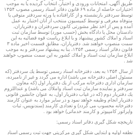
طریق آگهی، امتحانات ورودی و اختبار، انتخاب گردیده یا به موجب
اختیارات حاصله از ماده ۶۹ قانون دفاتر اسناد رسمی مصوب ۱۳۵۴
توسط سردفتر بازنشسته و از كارافتاده یا ورثه سردفتر متوفی یا
متوفاه معرفی و توسط كمیسیون منتخب از آنان اختبار به عمل
آمده و پس از اخذ نظر مشورتی كانون سردفتران و دفتریاران،
دادستان محل یا دادگاه بخش (حسب مورد) توسط سازمان ثبت
اسناد و املاك كشور پیشنهاد و با ابلاغ ریاست قوه قضائیه به این
سمت منصوب خواهند شد. دفتریاران، مطابق قسمت اخیر ماده ۳
قانون دفاتر اسناد رسمی ۱۳۵۴، بنا به پیشنهاد سردفتر و به موجب
ابلاغ سازمان ثبت اسناد و املاك كشور به این سمت منصوب خواهند
شد .
از سال ۱۳۵۴ به بعد، دفترخانه اسناد رسمی توسط یك سردفتر (كه
مسئول اصلی دفترخانه می باشد) اداره می گردد و غیر از نامبرده،
سازمان اداری دفترخانه مركب از یك دفتریار اول (كه معاون
سردفتر و نماینده سازمان ثبت اسناد واملاك می باشد) و عنداللزوم
یك دفتریار دوم (كه در غیاب دفتریار اول، به عنوان جانشین قانونی
دفتریار انجام وظیفه خواهد نمود و در سایر موارد به عنوان كارمند
دفترخانه محسوب می گردد) و تعدادی كارمند (سندنویس، ثبات
واپراتور كامپیوتر و كارمند خدماتی) خواهد بود .
تاریخچه شكل گیری دفاتر اسناد رسمی:
نطفه اولیه و ابتدایی شكل گیری مركزیتی جهت ثبت رسمی اسناد