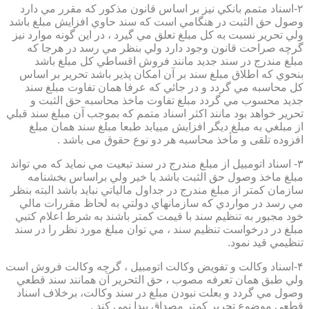
۲-اسناد متمم بانكي نيز بر اساس قانون مذكور كه مقرر مي دارد
وصول حق الثبت در هنگامي است كه سند حاوي افزايش مبلغ باشد
ولي تحرير نسبت به كل مبلغ تعلق مي گيرد ، در اين گونه موارد نيز
گرچه صراحت قانون وجود دارد ولي بنظر مي رسد در هرجا كه
مبلغ مندرج در سند جديد مانند فروش اقساطي كل مبلغ باشد
بنحوي كه اطلاق مبلغ سند بر آن امكان پذير باشد تحرير بر اساس
كل محاسبه مي گردد و در جائي كه عرفا همان تفاوت مبلغ سند
جديد محسوب مي گردد مبلغ تفاوت ماخذ محاسبه حق الثبت و
تحرير خواهد بود مانند اكثر اسناد متمم كه بموجب آن مبلغ سند قبلي
از مبلغي به مبلغ ديگر افزايش مييابد طبعا مبلغ سند همان مبلغ
افزوده تلقی و مأخذ محاسبه هر دو نوع حقوق می باشد .
۳- اسناد اتومبيل از مبلغ مندرج در سند تبعيت مي نمايد كه مي تواند
مبلغ ماخذ وصول حق الثبت باشد يا خير ولي براساس بخشنامه
سازمان كمتر از مبلغ مندرج در جداول مالياتي نبايد باشد البته بنظر
مي رسد در مواردي كه سازمانهاي دولتي به لحاظ مقررات مالي
خود مجبور به تنظيم سند با قيمت كمتر باشند به شرط اعلام كتبي
مبلغ در درخواست تنظيم سند ، مي توان مبلغ مورد نظر را در سند
تنظيمي قيد نمود.
۴-اسناد وكالت و تفويض وكالت اتومبيل ، گرچه وكالت فروش است
ولي طبق همان تعرفه مصوب ، حق التحرير آن همانند سند قطعي
وصول مي گردد و بعلت نبودن مبلغ در سند وكالت، برخلاف اسناد
قطعی موضوع تحریر کمتر مصداق پیدا نمی کند .