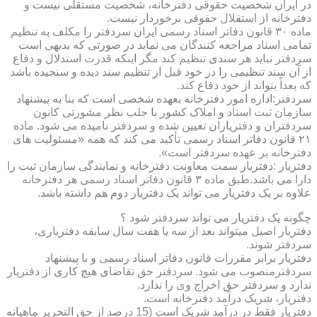
در ایران شخصیت حقوقی دفترخانه، شخصیت مستقلی نیست و
دفترخانه از استقلال حقوقی برخوردار نیست.
ماده ۳۰ قانون دفاتر اسناد رسمی ایران سردفتر را مکلف به تنظیم
تمامی اسناد مراجعه کنندگان می نماید در صورتی که بدیهی است
سردفتر نباید هر سندی تنظیم کند مگر اینکه قدرت استدلال و دفاع
از آن سند تنظیمی را در خود قبل از تنظیم سند دیده و سنجیده باشد
که بعداً بتواند از خود دفاع کند.
سردفتر:اداره امور دفترخانه بعهده شخصی است که بنا به پیشنهاد
سازمان ثبت اسناد و املاک کشور با جلب نظر مشورتی کانون
سردفتران و دفتریاران تعیین شده و سردفتر نامیده می شود. ماده
۲۱ قانون دفاتر اسناد رسمی تأکید می کند که همه «مسئولیت های
دفترخانه بر عهده سردفتر است».
دفتریار :دفتریار سمت معاونت دفترخانه و نمایندگی سازمان ثبت را
دارا می باشد.طبق ماده ۳ قانون دفاتر اسناد رسمی هر دفترخانه
علاوه بر یک دفتریار می تواند یک دفتریار دوم هم داشته باشد.
چگونه یک دفتریار می تواند سردفتر شود ؟
دفتریار اصیل میتواند بعد از سه یا هفت سال سابقه دفتریاری،
سردفتر شوند.
دفتریار برابر مقررات قانون دفاتر اسناد رسمی و با پیشنهاد
سردفترمنصوب می شود. سردفتر حق تقاضای هیچ کاری از دفتریار
ندارد و سردفتر حق اخراج وی را ندارد.
دفتریار، شریک درآمد دفترخانه است.
دفتریار فقط در درآمد شریک است (15 درصد از حق التحریر ماهیانه