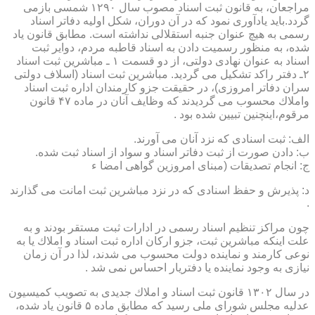
مراجعان، به قانون ثبت اسناد مصوب سال ۱۲۹۰ شمسی بازمی
گردد.باید یادآوری نمود كه در آن دوران، شكل اولیه دفاتر اسناد
رسمی به هیچ عنوان جنبه استقلالی نداشته است. مطابق قانون یاد
شده، به منظور رسمیت دادن به اسناد قاطبه مردم، دوایر ثبت
اسناد به عنوان نهادی دولتی، از دو قسمت ۱ ـ مباشرین ثبت اسناد
۲ـ دفتر راكد تشكیل می گردید. مباشرین ثبت اسناد (اسلاف دولتی
سران دفاتر امروزی)، در حقیقت جزو كارمندان اداره ثبت اسناد
واملاك محسوب می گردیدند كه وظایف آنان در ماده ۴۷ قانون
مرقوم،اینچنین تبیین شده بود .
الف: ثبت اسنادی كه نزد آنان می آورند.
ب: دادن صورت از ثبت دفاتر اسناد و سواد از اسناد ثبت شده.
ج: انجام تصدیقات (مبنای امروزین گواهی امضا ء
د: پذیرش و حفظ اسنادی كه در نزد مباشرین ثبت امانت می گذارند
.
چون مراكز تنظیم اسناد رسمی در ادارات ثبت مستقر بودند و به
علت اینكه مباشرین ثبت، جزو اركان اداره ثبت اسناد و املاك یا به
نوعی كارمند و نماینده دولت محسوب می شدند، لذا در آن زمان
نیازی به وجود نماینده یا دفتریار احساس نمی شد .
در سال ۱۳۰۲ قانون ثبت اسناد و املاك جدیدی به تصویب كمیسیون
عدلیه مجلس شورای ملی رسید كه مطابق ماده ۵ قانون یاد شده،