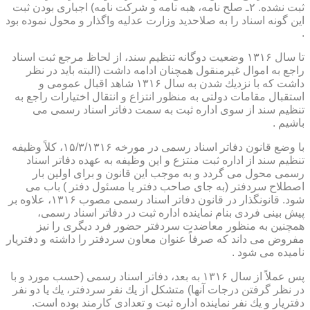
ثبت نشده. ۲ـ صلح نامه، هبه نامه و شركت نامه) اجباری بودن ثبت
این گونه اسناد را به صلاحدید وزارت عدلیه واگذار و محول نموده بود
.
تا سال ۱۳۱۶ وضعیت دوگانه تنظیم سند، از لحاظ مرجع ثبت اسناد
راجع به اموال غیرمنقول همچنان ادامه داشت (البته باید در نظر
داشت كه با نزدیك شدن به سال ۱۳۱۶ شاهد اقبال عمومی و
استقبال مقامات دولتی به منظور انتزاع و انتقال اختیارات راجع به
تنظیم سند از سوی اداره ثبت به سمت دفاتر اسناد رسمی می
باشیم .
با وضع قانون دفاتر اسناد رسمی در مورخه ۱۵/۳/۱۳۱۶، كلاً وظیفه
تنظیم سند از اداره ثبت منتزع و این وظیفه به عهده دفاتر اسناد
رسمی محول می گردد و به موجب این قانون و برای اولین بار
اصطلاح سردفتر (به جای صاحب دفتر یا مسئول دفتر ) باب می
شود. قانونگذار در قانون دفاتر اسناد رسمی مصوب ۱۳۱۶، علاوه بر
پیش بینی فردی بنام نماینده اداره ثبت در دفاتر اسناد رسمی،
همچنین به منظور معاضدت سردفتر حضور فرد دیگری را نیز
مفروض می داند كه صرفاً عنوان معاون سردفتر را داشته و دفتریار
نامیده می شود .
پس عملاً از سال ۱۳۱۶ به بعد، دفاتر اسناد رسمی (حسب مورد و با
در نظر گرفتن درجات آنها) متشكل از یك نفر سردفتر، یك یا دو نفر
دفتریار و یك نفر نماینده اداره ثبت و تعدادی كارمند بوده است.