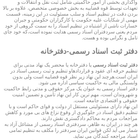
واگذاری بخشی از امور حاکمیتی شامل ثبت نقل و انتقالات و
تعهدات توسط قوه قضاییه به بخش خصوصی متخصص، علاوه بر بالا
بردن دقت در تنظیم اسناد و سلب مسئولیت در این زمینه، قسمت
مهمی از شکایات علیه حکومت یا کارگزاران حکومتی و جبران
خسارات ناشی از اشتباه در تنظیم اسناد را به سمت گروهی از خود
مردم یعنی سردفتران اسناد رسمی هدایت نموده است،که خود جای
تامل و نگرانی بوده و هست.
دفتر ثبت اسناد رسمی-دفترخانه
دفتر ثبت اسناد رسمی
یا دفترخانه یا محضر یک نهاد مدنی برای
تنظیم حرفه ای عقود و قراردادهاو تنظیم و ثبت رسمی اسناد در
ایران است.هرچند این نهاد زیر نظر قوه قضاییه است ولی بدون
وابستگی مالی به حاکمیت سیاسی اداره می شود.
دفتر اسناد رسمی به عنوان یک مرکز حقوقی و مدنی رابط حاکمیت
و شهروندان است، مهم ترین کار این نهاد تأمین و تضمین امنیت
حقوقی و اقتصادی جامعه است.
این نهاد دارای مسئولیتی مستقل از دولت و قوای حاکم است و با
تنظیم دقیق اسناد در جلوگیری از وقوع نزاع های بی مورد و کاهش
مراجعات مردم به محاکم دادگستری نقش دارند.
هر چند در ایران به ظاهر، سردفتری اسناد رسمی از مشاغل آزاد به
شمار می آید لکن قوانین ایران سردفتر را مکلف به تنظیم تمامی
اسناد مراجعه کنندگان می نماید.