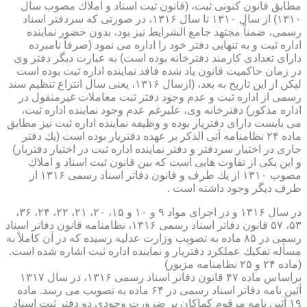
مطابق قانون كنونی ثبت، (قانون ثبت اسناد و املاك مصوب سال
۱۳۱۰) از سال ۱۳۱۰ تا سال ۱۳۱۶، در صورتی كه سردفتر اسناد
رسمی، ضمناً مجتهد جامع الشرایط نیز بود، بدون حضور نماینده
اداره ثبت و به تنهایی دفتر خود را اداره می نمود (صرفاً نامبرده
دارای تعدادی كارمند دفترخانه بوده است) به عبارت دیگر دفتر وی
در زمان حاكمیت قانون یاد شده فاقد نماینده اداره ثبت بوده است
لیكن از این تاریخ به بعد، (ازسال ۱۳۱۶، یعنی سال انتزاع تنظیم سند
رسمی از اداره ثبت و عدم وجود دفتر ثبت معاملات غیرمنقول در
اداره مذكور) دفترخانه وی، علیرغم عدم وجود نماینده اداره ثبت،
می بایست دارای دفتریار بوده و وظیفه نماینده اداره ثبت نیز مطابق
ماده ۲۴ نظامنامه آتی الذكر بر عهده دفتریار بوده است (یك دفتر
جاری در اختیار سردفتر و دفتر نماینده اداره ثبت در اختیار دفتریار)
و این یكی از تفاوت هایی است كه بین قانون ثبت اسناد و املاك
مصوب ۱۳۱۰ از یك طرف و قانون دفاتر اسناد رسمی ۱۳۱۶ از
طرف دیگر وجود داشته است .
در سال ۱۳۱۶ و در اجرای مواد ۹ و ۱۰ و ۱۵، ۲۰، ۲۱، ۲۲، ۲۴، ۳۶،
۵۳، ۵۷ قانون دفاتر اسناد رسمی ۱۳۱۶، نظامنامه قانون دفاتر اسناد
رسمی در ۸۵ ماده به تصویب وزارت عدلیه رسیده كه در آن كاملاً به
مسأله تفكیك عملكرد دفتریار و نماینده اداره ثبت اشاره شده است.
(ماده ۲۴ و ۲۵ نظامنامه مزبور)
براساس ماده ۴۷ قانون دفاتر اسناد رسمی ۱۳۱۶، در سال ۱۳۱۷
آئین نامه دفاتر اسناد رسمی در ۶۴ ماده به تصویب می رسد. ماده
۱۹ آئین نامه مرقوم كماكان بر ضرورت وجودی دو دفتر ثبت اسناد