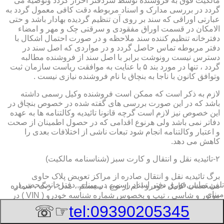
مالکیت فوق به فروشنده توسط سردفتر احراز گردد وتوصیه می
گردد در بررسی مدارک و اسناد مربوطه دقت کافی معمول گردد به
عبارتی اوراقی که سند بر روی آن تنظیم گردیده بهادار باشد و حتی
الامکان در قسمت اوراق مفقودی و سرقتی چک و مهر و امضاء
دفترخانه تنظیم کننده سند ملاحظه و در صورت احتمال اشکال با
دفتر مربوطه تماس حاصل گردد و در مواردی که اصل سند در
دسترس نیست رونوشت برابر با اصل سند از فروشنده مطالبه
گردد ، تنها در مورد بند ۵ با عنایت به موافقت ریاست سازمان ثبت
وتوافق کانون با ناجا به بنچاق با نام فروشنده نیازی نیست .
لازم به ذکر است که ممکن است فروشنده وکیل رسمی داشته
باشد که در این صورت بررسی های گفته شده در خصوص بنچاق در
این خصوص نیز لازم است گرچه قانونا تائیدیه وکالتنامه ها به عهده
دفاتر نمی باشد ولی هرنوع اقدامی که در حصول اطمینان از صحت
و اعتبار وکالتنامه انجام شود تبعات ناشی از اختلافات بعدی را
کاهش می دهد.
۲-تائیدیه نقل و انتقال و کارت سبز (شناسنامه مالکیت)
برگ تائیدیه نقل و انتقال صادره از مراکز تعویض پلاک حاوی
تلفن تماس فوری
دفتر اسناد رسمی در مینای, دفترخانه,محضر در
مشخصات کامل خودرو اعم از نوع ، سیستم ، مدل ، رنگ ، شماره
مینای
موتور و شاسی ، تیپ و بخصوس شماره شناسه خودرو ( VIN ) در
صدر صفحه و مشخصات فروشنده و خریدار اعم از مشخصات
☞☏
tel:09390205345
سجلی و شماره ملی و کدپستی و آدرس و شماره انتظامی
اختصاصی آنها با قسمت توضیحات برای هریک در قسمت انتهائی و