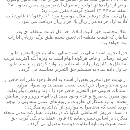
برخي از درآمدهاي دولت و مصرف آن در موارد معين مصوب ۲۸
اسفند ماه ۷۳ ۱۳ اصلاح گرديده مقرر مي دارد:
براي ثبت ملك دردفتر املاك موضوع مواد ۱۱ و۱۲و۱۱۹ قانون ثبت
كلا به ازاء هر ده هزار ريال يك هزار ريال دريافت مي شود .
ملاك محاسبه حق الثبت املاك، حد اقل قيمت منطقه اي ودر
نقاطي كه قيمت منطقه اي تعيين نشده طبق برگ ارزيابي ادارات
ثبت خواهد بود .
حق التحرير اسناد مالي:در اسناد مالي محاسبه حق التحرير طبق
تعرفه ارسالي و فاقد هرگونه ابهام است به ويژه آنكه اكثريت قريب
به اتفاق همكاران از رايانه استفاده و با وارد كردن مبلغ سند طبق
جداول داده شده به سيستم حق التحرير محاسبه مي گردد .
در نهايت حق التحرير بعض از اسناد به لحاظ وجود مقررات خاص از
مبلغ ماخذ وصول حق الثبت تبعيت نمينمايند ويا بعنوان موارد
استنائات قانوني حق التحرير خاص خود را دارند و بعض ديگر بعلت
نبود مقررات صريح و عدم وجود مصداق با ابهام روبرو و در مناطق
مختلف و نزد همكاران نظريات و رويه هاي عملي متفاوتي را بوجود
آورده است كه مختصرا به مواردي از آن اشاره ميگردد :
۱- اسناد فروش اقساطي بانكها كه در تعقيب مشاركت مدني منعقد
ميگردد بر اساس تبصره ماده ۱۵ قاون عمليات بانكي گرچه حق
الثبت نسبت به مابه التفاوت دو سند وصول مي گردد .