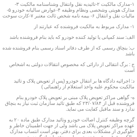
۱-مدارک مالکیت ۲-تائیدیه نقل وانتقال وشناسنامه مالکیت ۳-
مدارک هویتی وشخصی ونظام وظیفه ۴-عوارض سالیانه خودرو ۵-
مالیات نقل و انتقال ۶- بیمه نامه شخص ثالث معتبر ۷-کارت سوخت
۱- مدارک مربوط به مالکیت فروشنده که عبارتند از
الف: سند کمپانی یا تولید کننده خودرو که باید بنام فروشنده باشد
ب: بنچاق رسمی که از طرف دفاتر اسناد رسمی بنام فروشنده شده
باشد
ج : برگ انتقالی از دارائی که مخصوص انتقالات دولتی به اشخاص
است
د: اجرائیه دادگاه ها بر انتقال خودرو (پس از تعویض پلاک و تائید
مالکیت محکوم علیه واخذ استعلام از راهنمائی )
ه- گواهی مراکز تعویض پلاک مبنی بر تعویض پلاک خودرو بنام
فروشنده قبل از ۲۳/۰۷/۸۴ که طبق تائید سازمان ثبت نیاز به بنچاق
ندارد و سند ماقبل کفایت می نماید.
گرچه وظیفه کنترل اصالت خودرو وتائید مدارک طبق ماده ۲۰ به
عهده مراکز تعویض پلاک می باشد ولی از جهت اطمینان خاطر و
جلوگیری از مشکلات بعدی برای دفتر، بهتر است انتساب مدارک