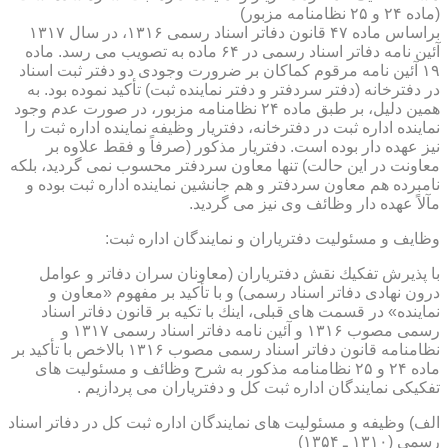
(ماده ۲۴ و ۲۵ نظامنامه مزبور)
براساس ماده ۴۷ قانون دفاتر اسناد رسمی ۱۳۱۶، در سال ۱۳۱۷
آئین نامه دفاتر اسناد رسمی در ۶۴ ماده به تصویب می رسد. ماده
۱۹ آئین نامه مرقوم كماكان بر ضرورت وجودی دو دفتر ثبت اسناد
در دفترخانه (دفتر سردفتر و دفتر نماینده ثبت) تأكید نموده بود. به
همین دلیل، بر طبق ماده ۲۴ نظامنامه مزبور، در صورت عدم وجود
نماینده اداره ثبت در دفترخانه، دفتریار وظیفه نماینده اداره ثبت را
نیز عهده دار بوده است. دفتریار مذكور (صرفاً و فقط علاوه بر
معاونت در این حالت) تنها معاون سردفتر محسوب نمی گردید، بلكه
نامبرده هم معاون سردفتر و هم جانشین نماینده اداره ثبت بوده و
مآلاً عهده دار وظائف وی نیز می گردید.
وظایف و مسئولیت دفتریاران و نمایندگان اداره ثبت:
با پذیرش تفكیك نقش دفتریاران (معاونان سران دفاتر و عوامل
درون نهادی دفاتر اسناد رسمی) و با تأكید بر مفهوم «معاون و
نماینده» در قسمت های قبلی، اینك با تكیه بر قانون دفاتر اسناد
رسمی مصوب ۱۳۱۶ و آئین نامه دفاتر اسناد رسمی ۱۳۱۷ و
نظامنامه قانون دفاتر اسناد رسمی مصوب ۱۳۱۶ بالاخص با تأكید بر
ماده ۲۴ و ۲۵ نظامنامه مذكور به شرح وظائف و مسئولیت های
تفكیكی نمایندگان اداره ثبت كل و دفتریاران می پردازیم .
الف) وظیفه و مسئولیت های نمایندگان اداره ثبت كل در دفاتر اسناد
رسمی (۱۳۱۰ ـ ۱۳۵۴)