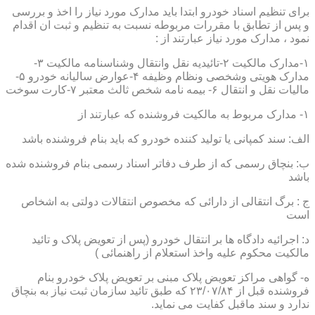
برای تنظیم اسناد خودرو ابتدا باید مدارک مورد نیاز را اخذ و بررسی
و پس از تطابق با مقررات مربوطه نسبت به تنظیم و ثبت ان اقدام
نمود ، مدارک مورد نیاز عبارتند از :
۱-مدارک مالکیت ۲-تائیدیه نقل وانتقال وشناسنامه مالکیت ۳-
مدارک هویتی وشخصی ونظام وظیفه ۴-عوارض سالیانه خودرو ۵-
مالیات نقل و انتقال ۶- بیمه نامه شخص ثالث معتبر ۷-کارت سوخت
۱- مدارک مربوط به مالکیت فروشنده که عبارتند از
الف: سند کمپانی یا تولید کننده خودرو که باید بنام فروشنده باشد
ب: بنچاق رسمی که از طرف دفاتر اسناد رسمی بنام فروشنده شده
باشد
ج : برگ انتقالی از دارائی که مخصوص انتقالات دولتی به اشخاص
است
د: اجرائیه دادگاه ها بر انتقال خودرو (پس از تعویض پلاک و تائید
مالکیت محکوم علیه واخذ استعلام از راهنمائی )
ه- گواهی مراکز تعویض پلاک مبنی بر تعویض پلاک خودرو بنام
فروشنده قبل از ۲۳/۰۷/۸۴ که طبق تائید سازمان ثبت نیاز به بنچاق
ندارد و سند ماقبل کفایت می نماید.