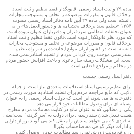
ماده ۲۹ و ثبت اسناد رسمی: قانونگذار فقط تنظیم و ثبت اسناد
برخلاف قانون و مقررات موضوعه را تخلف و مستوجب مجازات
دانسته است ولی ماده ۲۹ آیین نامه دفاتر اسناد رسمی مصوب
۱۳۵۴ «تنظیم سند برخلاف بخشنامه ها و دستورالعمل ها» را به
عنوان تخلفات انتظامی سردفتران و دفتریاران عنوان نموده است
که مورد نظر قانونگذار نبوده است،قانون فقط تنظیم و ثبت اسناد
برخلاف قانون و مقررات موضوعه را تخلف و مستوجب مجازات
دانسته است.در کشور ایران موانع ایجادشده بر سر راه تنظیم
سندرسمی موجب روی گردانی مردم از تنظیم اسنادرسمی شده
است. این مشکلات زمینه ساز دعوی و باعث افزایش حضور مردم
در محاکم و مراجع قضایی است.
دفتر اسناد رسمی چیست
برای تنظیم رسمی اسناد استعلامات متعددی نیاز است.از جمله
دلایلی که مانع مراجعه مردم برای تنظیم اسناد به صورت رسمی در
دفترخانه ها می شود، این است که دولت اسناد رسمی را به عنوان
وسیله ای برای وصول مطالبات خود قرار می دهد.
یکی از مطالبی که به عنوان مانع در کتابت معاملات مردم مطرح
هست تبدیل شدن سند رسمی برای دولت به “سر گردنه” است؛یعنی
به فردی که می خواهد سندش را منتقل کند می گویند برو از دارایی
و ادارات دیگر گواهی مفاصاحساب بگیر!!
در واقع دولت زورش نمی رسد مطالبات خود را وصول کند و