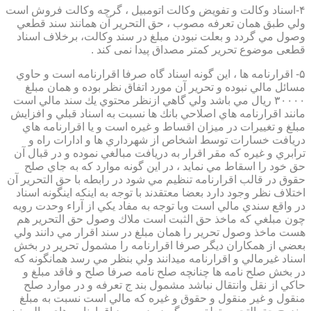
۴-اسناد وكالت و تفويض وكالت اتومبيل ، گرچه وكالت فروش است
ولي طبق همان تعرفه مصوب ، حق التحرير آن همانند سند قطعي
وصول مي گردد و بعلت نبودن مبلغ در سند وكالت، برخلاف اسناد
قطعی موضوع تحریر کمتر مصداق پیدا نمی کند .
۵- اقرارنامه ها ، اين گونه اسناد گاه صرفا اقرارنامه است و حاوي
مسائل مالي نبوده و تحرير آن مورد اتفاق نظر بوده و همان مبلغ
۳۰۰۰۰ ريال مي باشد ولي گاهي ازنظر محتوي يك سند مالي است
مانند اقرارنامه هاي اصلاحي بانك ها نسبت به اسناد قبلي و افزايش
مبلغ و تغييرات در ميزان اقساط و غيره است و يا اقرارنامه هاي
دريافت خسارات توسط اشخاص از شهرداري ها و ادارات راه و
ترابري و غيره كه مقر اقرار به دريافت مبالغي نموده و در قبال آن
حق خود را اسقاط مي نمايد ، در اين گونه موارد كه به جاي صلح
حقوق در قالب اقرارنامه تنظيم مي شود در رابطه با حق التحرير آن
اختلاف نظر وجود دارد بعضا معتقدند با توجه به اينكه اينگونه اسناد
در واقع سندي مالي است وبا توجه به مفاد يكي از آراء وحدت رويه
چون مبلغي كه ماخذ حق الثبت است ملاك وصول حق التحرير هم
هست ماخذ وصول تحرير را همان مبلغ در سند اقرار مي دانند ولي
بعضي از همكاران ديگر صرفا اقرارنامه را مشمول تحرير در بخش
اسناد غيرمالي و اقرارنامه ميدانند ولي بنظر مي رسد همانگونه كه
در بخش صلح نامه ها چنانچه صلح نامه صرفا صلح و فاقد مبلغ و
حاكي از نقل وانتقال نباشد مشمول بند ج تعرفه و در موارد صلح
منقول و غير منقول و حقوق و غيره كه مالي است نسبت به مبلغ