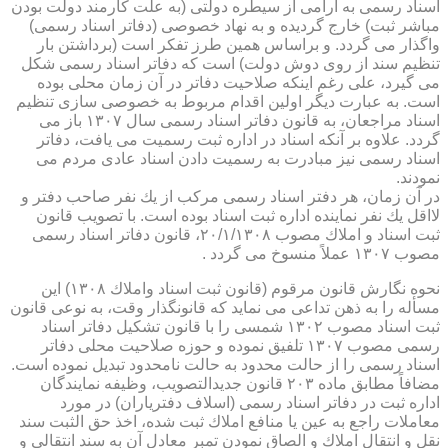
اسناد رسمی به آرامی از سیطره دولتی (به علت كارمند دولت بودن
مباشر ثبت) خارج گردیده و به نهاد خصوصی (دفاتر اسناد رسمی)
واگذار می گردد. و براساس همین طرز تفكر است (برداشتن بار
تنظیم سند از روی دوش دولت) است كه دفاتر اسناد رسمی شكل
می گیرد، علی رغم اینكه صلاحیت دفاتر در آن زمان محلی بوده
است. به عبارت دیگر اولین اقدام مربوط به خصوصی سازی تنظیم
اسناد مراجعان، به قانون دفاتر اسناد رسمی سال ۱۳۰۷ باز می
گردد. علاوه بر آنكه اسناد در اداره ثبت رسمیت می یافت، دفاتر
اسناد رسمی نیز مبادرت به رسمیت دادن اسناد عادی مردم می
نمودند.
در آن زمان، هر دفتر اسناد رسمی مركب از یك نفر صاحب دفتر و
لااقل یك نفر نماینده اداره ثبت اسناد بوده است. با تصویب قانون
ثبت اسناد و املاك مصوب ۲۰/۱/۱۳۰۸، قانون دفاتر اسناد رسمی
مصوب ۱۳۰۷ عملاً منسوخ می گردد .
نحوه نگارش قانون مرقوم (قانون ثبت اسناد واملاك ۱۳۰۸) این
مسأله را به ذهن تداعی می نماید كه قانونگذار وقت، به نوعی قانون
ثبت اسناد مصوب ۱۳۰۲ شمسی را با قانون تشكیل دفاتر اسناد
رسمی مصوب ۱۳۰۷ تلفیق نموده و حوزه صلاحیت محلی دفاتر
اسناد رسمی را از حالت محدود به حالت نامحدود تبدیل نموده است.
مضافاً مطابق ماده ۲۰۳ قانون جدیدالتصویب، وظیفه نمایندگان
اداره ثبت در دفاتر اسناد رسمی (اسلاف دفتریاران) در مورد
معاملات راجع به عین یا منافع املاك ثبت شده، اخذ حق الثبت سند
نقل و انتقال املاك و الصاق نمودن تمبر معادل آن به سند انتقالی و