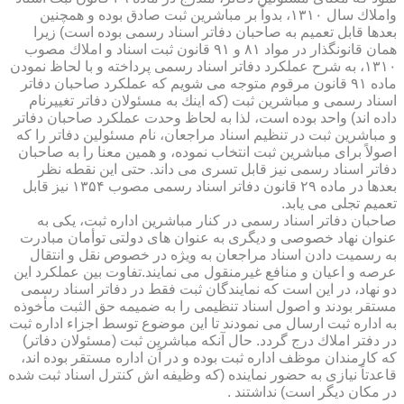
واملاك سال ۱۳۱۰، بدواً بر مباشرین ثبت صادق بوده و همچنین
بعدها قابل تعمیم به صاحبان دفاتر اسناد رسمی بوده است) زیرا
همان قانونگذار در مواد ۸۱ و ۹۱ قانون ثبت اسناد و املاك مصوب
۱۳۱۰، به شرح عملكرد دفاتر اسناد رسمی پرداخته و با لحاظ نمودن
ماده ۹۱ قانون مرقوم متوجه می شویم كه عملكرد صاحبان دفاتر
اسناد رسمی و مباشرین ثبت (كه اینك به مسئولان دفاتر تغییرنام
داده اند) واحد بوده است، لذا به لحاظ وحدت عملكرد صاحبان دفاتر
و مباشرین ثبت در تنظیم اسناد مراجعان، نام مسئولین دفاتر را كه
اصولاً برای مباشرین ثبت انتخاب نموده، و همین معنا را به صاحبان
دفاتر اسناد رسمی نیز قابل تسری می داند. حتی این نقطه نظر
بعدها در ماده ۲۹ قانون دفاتر اسناد رسمی مصوب ۱۳۵۴ نیز قابل
تعمیم تجلی می یابد.
صاحبان دفاتر اسناد رسمی در كنار مباشرین اداره ثبت، یكی به
عنوان نهاد خصوصی و دیگری به عنوان های دولتی توأمان مبادرت
به رسمیت دادن اسناد مراجعان به ویژه در خصوص نقل و انتقال
عرصه و اعیان و منافع غیرمنقول می نمایند.تفاوت بین عملكرد این
دو نهاد، در این است كه نمایندگان ثبت فقط در دفاتر اسناد رسمی
مستقر بودند و اصول اسناد تنظیمی را به ضمیمه حق الثبت مأخوذه
به اداره ثبت ارسال می نمودند تا این موضوع توسط اجزاء اداره ثبت
در دفتر املاك درج گردد. حال آنكه مباشرین ثبت (مسئولان دفاتر)
كه كارمندان موظف اداره ثبت بوده و در آن اداره مستقر بوده اند،
قاعدتاً نیازی به حضور نماینده (كه وظیفه اش كنترل اسناد ثبت شده
در مكان دیگر است) نداشتند .