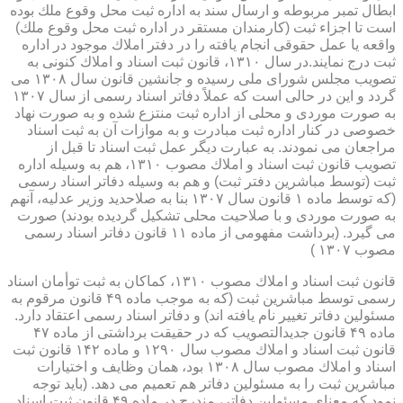
ابطال تمبر مربوطه و ارسال سند به اداره ثبت محل وقوع ملك بوده
است تا اجزاء ثبت (كارمندان مستقر در اداره ثبت محل وقوع ملك)
واقعه یا عمل حقوقی انجام یافته را در دفتر املاك موجود در اداره
ثبت درج نمایند.در سال ۱۳۱۰، قانون ثبت اسناد و املاك كنونی به
تصویب مجلس شورای ملی رسیده و جانشین قانون سال ۱۳۰۸ می
گردد و این در حالی است كه عملاً دفاتر اسناد رسمی از سال ۱۳۰۷
به صورت موردی و محلی از اداره ثبت منتزع شده و به صورت نهاد
خصوصی در كنار اداره ثبت مبادرت و به موازات آن به ثبت اسناد
مراجعان می نمودند. به عبارت دیگر عمل ثبت اسناد تا قبل از
تصویب قانون ثبت اسناد و املاك مصوب ۱۳۱۰، هم به وسیله اداره
ثبت (توسط مباشرین دفتر ثبت) و هم به وسیله دفاتر اسناد رسمی
(كه توسط ماده ۱ قانون سال ۱۳۰۷ بنا به صلاحدید وزیر عدلیه، آنهم
به صورت موردی و با صلاحیت محلی تشكیل گردیده بودند) صورت
می گیرد. (برداشت مفهومی از ماده ۱۱ قانون دفاتر اسناد رسمی
مصوب ۱۳۰۷ )
قانون ثبت اسناد و املاك مصوب ۱۳۱۰، كماكان به ثبت توأمان اسناد
رسمی توسط مباشرین ثبت (كه به موجب ماده ۴۹ قانون مرقوم به
مسئولین دفاتر تغییر نام یافته اند) و دفاتر اسناد رسمی اعتقاد دارد.
ماده ۴۹ قانون جدیدالتصویب كه در حقیقت برداشتی از ماده ۴۷
قانون ثبت اسناد و املاك مصوب سال ۱۲۹۰ و ماده ۱۴۲ قانون ثبت
اسناد و املاك مصوب سال ۱۳۰۸ بود، همان وظایف و اختیارات
مباشرین ثبت را به مسئولین دفاتر هم تعمیم می دهد. (باید توجه
نمود كه معنای مسئولین دفاتر، مندرج در ماده ۴۹ قانون ثبت اسناد