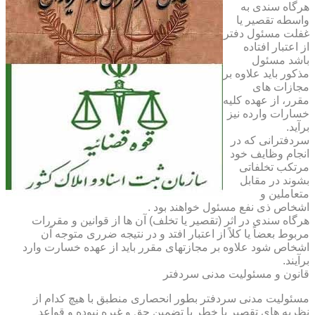
هرگاه سندی به
واسطه تقصیر یا
غفلت مسئول دفتر
از اعتبار افتاده
باشد مسئول
مذکور باید علاوه بر
مجازات های
مقرر، از عهده کلیه
خسارات وارده نیز
برآید.
سردفترانی که در
انجام وظایف خود
مرتکب تخلفاتی
بشوند در مقابل
متعاملین و
اشخاص ذی نفع مسئول خواهند بود .
هرگاه سندی در اثر (تقصیر یا تخلف) آن ها از قوانین و مقررات
مربوط بعضاً یا کلاً از اعتبار افتد و در نتیجه ضرری متوجه آن
اشخاص شود علاوه بر مجازتهای مقرر باید از عهده خسارت وارد
برآیند.
قانون و مسئولیت مدنی سردفتر
مسئولیت مدنی سردفتر بطور انحصاری منطبق با هیچ کدام از
نظریه های تقصیر یا خطر یا تضمین حق و غیره نبوده و قواعد