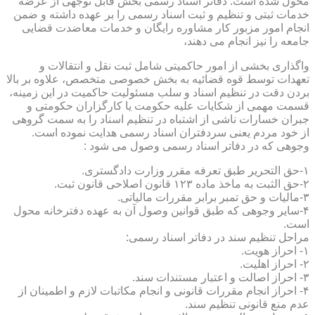
محول شده است. دفاتر اسناد رسمی بخش قابل توجهی از عرضه
خدمات ثبتی و تنظیم و ثبت اسناد رسمی را بر عهده داشته و ضمن
انجام امور مزبور کار مشاوره رایگان و خدمات معاضدت قضایی
جامعه را نیز انجام می دهند،
واگذاری بخشی از امور حاکمیتی شامل ثبت نقل و انتقالات و
تعهدات توسط قوه قضائیه به بخش خصوصی متخصص، علاوه بر بالا
بردن دقت در تنظیم اسناد و سلب مسئولیت حاکمیت در این زمینه،
قسمت مهمی از شکایات علیه حکومت یا کارگزاران حکومتی و
جبران خسارات ناشی از اشتباه در تنظیم اسناد را به سمت گروهی
از خود مردم یعنی سردفتران اسناد رسمی هدایت نموده است.
وجوهی که در دفاتر اسناد رسمی وصول می شود :
۱-حق التحریر طبق تعرفه مقرر وزارت دادگستری.
۲-حق الثبت به ماخذ ماده ۱۲۳ قانون اصلاحی قانون ثبت.
۳-مالیات و حق تمبر برابر مقررات مالیاتی.
۴-سایر وجوهی که طبق قوانین وصول آن به عهده دفترخانه محول
است.
مراحل تنظیم سند در دفاتر اسناد رسمی:
۱- احراز هویت.
۲- احراز اهلیت.
۳- احراز اصالت و اعتبار مستندات سند.
۴- احراز انجام مقررات قانونی و انجام مکاتبات لازم و اطمینان از
عدم منع قانونی تنظیم سند.