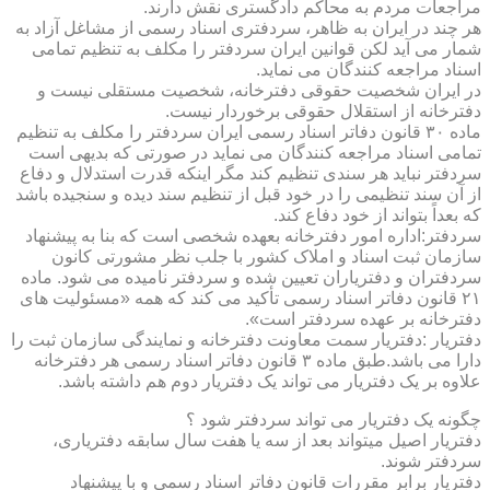
مراجعات مردم به محاکم دادگستری نقش دارند.
هر چند در ایران به ظاهر، سردفتری اسناد رسمی از مشاغل آزاد به
شمار می آید لکن قوانین ایران سردفتر را مکلف به تنظیم تمامی
اسناد مراجعه کنندگان می نماید.
در ایران شخصیت حقوقی دفترخانه، شخصیت مستقلی نیست و
دفترخانه از استقلال حقوقی برخوردار نیست.
ماده ۳۰ قانون دفاتر اسناد رسمی ایران سردفتر را مکلف به تنظیم
تمامی اسناد مراجعه کنندگان می نماید در صورتی که بدیهی است
سردفتر نباید هر سندی تنظیم کند مگر اینکه قدرت استدلال و دفاع
از آن سند تنظیمی را در خود قبل از تنظیم سند دیده و سنجیده باشد
که بعداً بتواند از خود دفاع کند.
سردفتر:اداره امور دفترخانه بعهده شخصی است که بنا به پیشنهاد
سازمان ثبت اسناد و املاک کشور با جلب نظر مشورتی کانون
سردفتران و دفتریاران تعیین شده و سردفتر نامیده می شود. ماده
۲۱ قانون دفاتر اسناد رسمی تأکید می کند که همه «مسئولیت های
دفترخانه بر عهده سردفتر است».
دفتریار :دفتریار سمت معاونت دفترخانه و نمایندگی سازمان ثبت را
دارا می باشد.طبق ماده ۳ قانون دفاتر اسناد رسمی هر دفترخانه
علاوه بر یک دفتریار می تواند یک دفتریار دوم هم داشته باشد.
چگونه یک دفتریار می تواند سردفتر شود ؟
دفتریار اصیل میتواند بعد از سه یا هفت سال سابقه دفتریاری،
سردفتر شوند.
دفتریار برابر مقررات قانون دفاتر اسناد رسمی و با پیشنهاد