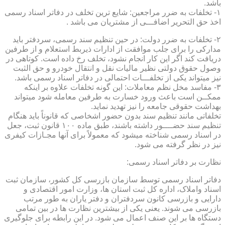
باشد.
۱- تخلفات به ضرر مراجعین: شایع ترین تخلف در دفاتر اسناد رسمی
اخذ حق التحریر اضافـــی از مشتریان می باشد .
۲- تخلفات به ضرر دولت: در حین تنظیم سند رسمی، سردفتر باید
مدارکی را برای جلب موافقت از ادارات ذیربط استعلام و از طرفین
دریافت کند اگر این کار انجام نشود، تخلف رخ داده است. کوتاهی در
وصول حقوق دولتی نظیر مالیات نقل و انتقال خودرو و حق الثبت
نیز میتواند یکی از تخلفـــات احتمالی در دفاتر اسناد رسمی باشد.
۳- مفاسد مخل نظم معاملات: این گونه تخلفات علاوه بر اینکه
ممکــن است باعث ورود خسارت به طرفین معامله شود میتواند
بهداشت حقوقی جامعه را نیز تهدید نماید.
تخلفاتی مانند تنظیم سند بدون حضور اشخاصی که قانوناً باید هنگام
تنظیم سند حضــــور داشته باشند، طبق ماده ۱۰۰ قانون ثبت، جعل
در اسناد رسمی شناخته میشود که معمولاً برای آنها مجـازات کیفری
نیز در نظر گرفته می شود.
نظارت بر دفاتر اسناد رسمی:
دفاتر اسناد رسمی توسط سازمان بازرسی کل کشور، سازمان ثبت
اسناد واملاک، اداره کل ثبت استان ها، وزارت امور اقتصادی و
دارایی و بازرسی کانون سردفتران و دفتر یاران به طور مرتب
بازرسی می شوند. یعنی یکی از بیشترین نظارت ها در بین تمامی
دستگاه ها بر این صنف اعمال می شود. در این رابطه برای جلوگیری