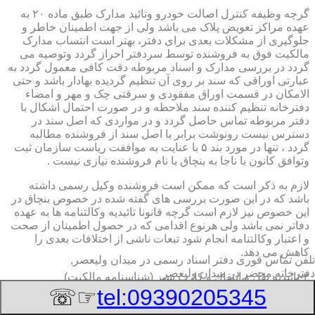
گرچه وظیفه کنترل اصالت خودرو وتائید مدارک طبق ماده ۲۰ به
عهده مراکز تعویض پلاک می باشد ولی از جهت اطمینان خاطر و
جلوگیری از مشکلات بعدی برای دفتر، بهتر است انتساب مدارک
مالکیت فوق به فروشنده توسط سردفتر احراز گردد وتوصیه می
گردد در بررسی مدارک و اسناد مربوطه دقت کافی معمول گردد به
عبارتی اوراقی که سند بر روی آن تنظیم گردیده بهادار باشد و حتی
الامکان در قسمت اوراق مفقودی و سرقتی چک و مهر و امضاء
دفترخانه تنظیم کننده سند ملاحظه و در صورت احتمال اشکال با
دفتر مربوطه تماس حاصل گردد و در مواردی که اصل سند در
دسترس نیست رونوشت برابر با اصل سند از فروشنده مطالبه
گردد ، تنها در مورد بند ۵ با عنایت به موافقت ریاست سازمان ثبت
وتوافق کانون با ناجا به بنچاق با نام فروشنده نیازی نیست .
لازم به ذکر است که ممکن است فروشنده وکیل رسمی داشته
باشد که در این صورت بررسی های گفته شده در خصوص بنچاق در
این خصوص نیز لازم است گرچه قانونا تائیدیه وکالتنامه ها به عهده
دفاتر نمی باشد ولی هرنوع اقدامی که در حصول اطمینان از صحت
و اعتبار وکالتنامه انجام شود تبعات ناشی از اختلافات بعدی را
کاهش می دهد.
تلفن تماس فوری
دفتر اسناد رسمی در میدان ولیعصر,
دفترخانه,محضر در میدان ولیعصر
۲-تائیدیه نقل و انتقال و کارت سبز (شناسنامه مالکیت)
☞☏
tel:09390205345
برگ تائیدیه نقل و انتقال صادره از مراکز تعویض پلاک حاوی
مشخصات کامل خودرو اعم از نوع ، سیستم ، مدل ، رنگ ، شماره