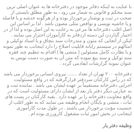
با عنایت به اینکه دفاتر موجود در دفترخانه ها به عنوان اصلی ترین
سند محکم و قانونی به شمار می رود ، به طور مطلق بایستی از
صحت در ثبت و نوشتار برخوردار بوده و از هرگونه خدشه و یا فاصله
و یا حاشیه نویسی و نواقص مثلی مصون باشد . لذا بر اساس این
اصل اغلب دفترخانه ها مرعی به رعایت به این اصل بوده و لذا از در
اختیار گذاردن این دسته ازدفاتر به کارآموزان احتراز می نمایند .
لیکن از آنجایی که متون و مندرجات سند بنچاق و یا اسناد توکیلی و
امثالهم در سیستم رایانه قابلیت اصلاح را دارد اینجانب به طور نمونه
و با نظارت کامل مسئولین ( منشی ها ) اقدام به تنظیم چند فقره
سند توکیل و سند بیع نموده که متن آن به صورت دست نویس به
عنوان نمونه گزارشات ایفادمی گردد .
دفترخانه ۲۰۰ تهران از تعداد ........ نیروی انسانی برخوردار می باشد
که در رأس کارکنان سردفتر قرارگرفته که در واقع مسئولیت
اجرایی دفترخانه مستقیماً بر عهده ایشان می باشد . نماینده ثبت و
به عبارتی دیگر دفتر یار بعد از ایشان دارای مسئولیت است که در
واقع معاونت دفترخانه را بر عهده دارد . بقیه کارکنان در پست های
ثبات ، منشی و بایگان انجام وظیفه می نمایند که به طور اغلب از
جنسیت مؤنث برخوردار می باشند . در طول مدت کارآموزی
اینجانب در بخش امور ثبات مشغول کارورزی بوده ام .
وظیفه دفتر یار