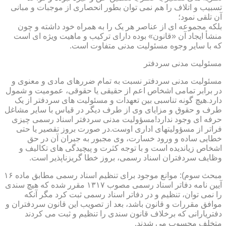
تسبیب و اتلاف را هم نمی توان بطور انحصاری از موجبات و مبانی
آن تلقی نمود؛
بلکه مجموعه ای از عناصر هر یک را به همراه خود داشته و چون
منشأ ایجاد آن «قانون» بوده دارای ترکیب و ماهیت ویژه ای است
که با سایر وجوه مسئولیت مدنی متفاوت است.
مسئولیت مدنی سردفتر
مسئولیت مدنی سردفتر نسبت به تمام ضررهای مادی و معنوی و
در برابر تمامی اشخاص اعم از حقیقی یا حقوقی، عمومیت و شمول
دارد.هیچ گونه تناسبی بین تعهدات و مسئولیت های سردفتر از یک
طرف و حقوق و مزایای وی از طرف دیگر در قیاس با سایر مشاغل
حرفه ای وجود ندارد!مسؤولیت مدنی سردفتر اسناد رسمی چیزی
فراتر از مسؤولیتهای اداری اوست.در صورت بروز تقصیر یا حتی
خطایی ساده و ورود خسارت، وی مجبور به جبران آن در حق
اشخاص زیاندیده است و با توجه کثرت و پیچیدگی های تکالیف و
وظایف سردفتران اسناد رسمی، بروز خطا گریزناپذیر است.
مبحث سوم): موانع موجود برای تنظیم اسناد رسمی مطابق ماده ۱۶
آیین نامه دفاتر اسناد رسمی مصوب ۱۳۱۷ مقرر شده که هیچ سندی
را نمی توان، تنظیم و در دفاتر اسناد رسمی ثبت کرد مگر آنکه
موافق مقررات و قانون باشد، بعد از تصویب این قانون سردفتران و
دفتریارانی که برخلاف قانون سندی را تنظیم و ثبت می کردند
متخلف محسوب می شدند.