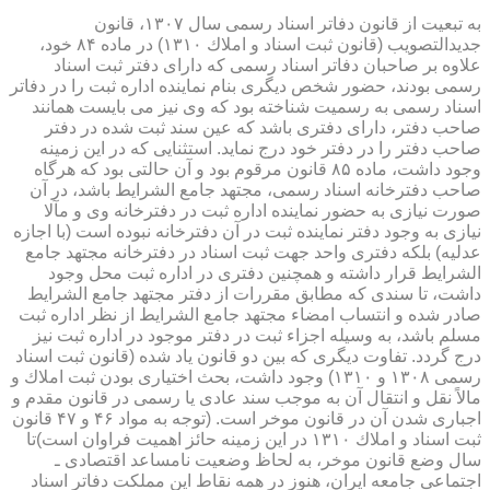
به تبعیت از قانون دفاتر اسناد رسمی سال ۱۳۰۷، قانون
جدیدالتصویب (قانون ثبت اسناد و املاك ۱۳۱۰) در ماده ۸۴ خود،
علاوه بر صاحبان دفاتر اسناد رسمی كه دارای دفتر ثبت اسناد
رسمی بودند، حضور شخص دیگری بنام نماینده اداره ثبت را در دفاتر
اسناد رسمی به رسمیت شناخته بود كه وی نیز می بایست همانند
صاحب دفتر، دارای دفتری باشد كه عین سند ثبت شده در دفتر
صاحب دفتر را در دفتر خود درج نماید. استثنایی كه در این زمینه
وجود داشت، ماده ۸۵ قانون مرقوم بود و آن حالتی بود كه هرگاه
صاحب دفترخانه اسناد رسمی، مجتهد جامع الشرایط باشد، در آن
صورت نیازی به حضور نماینده اداره ثبت در دفترخانه وی و مآلا
نیازی به وجود دفتر نماینده ثبت در آن دفترخانه نبوده است (با اجازه
عدلیه) بلكه دفتری واحد جهت ثبت اسناد در دفترخانه مجتهد جامع
الشرایط قرار داشته و همچنین دفتری در اداره ثبت محل وجود
داشت، تا سندی كه مطابق مقررات از دفتر مجتهد جامع الشرایط
صادر شده و انتساب امضاء مجتهد جامع الشرایط از نظر اداره ثبت
مسلم باشد، به وسیله اجزاء ثبت در دفتر موجود در اداره ثبت نیز
درج گردد. تفاوت دیگری كه بین دو قانون یاد شده (قانون ثبت اسناد
رسمی ۱۳۰۸ و ۱۳۱۰) وجود داشت، بحث اختیاری بودن ثبت املاك و
مالاً نقل و انتقال آن به موجب سند عادی یا رسمی در قانون مقدم و
اجباری شدن آن در قانون موخر است. (توجه به مواد ۴۶ و ۴۷ قانون
ثبت اسناد و املاك ۱۳۱۰ در این زمینه حائز اهمیت فراوان است)تا
سال وضع قانون موخر، به لحاظ وضعیت نامساعد اقتصادی ـ
اجتماعی جامعه ایران، هنوز در همه نقاط این مملكت دفاتر اسناد