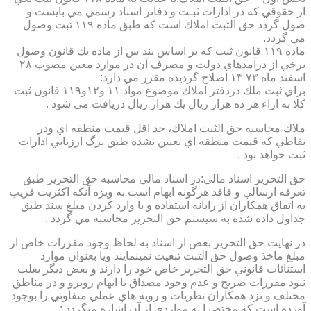
از حقوقي كه در ادارات ثبـت و دفاتر اسناد رسمي مي بايست و
صول گردد حق الثبت املاك است كه طبق ماده ۱۱۹ ثبت وصول
مي گردد.
ماده ۱۱۹ قانون ثبت كه بر اساس بند س از ماده يك قانون وصول
برخي از درآمدهاي دولت و مصرف آن در موارد معين مصوب ۲۸
اسفند ماه ۷۳ ۱۳ اصلاح گرديده مقرر مي دارد:
براي ثبت ملك دردفتر املاك موضوع مواد ۱۱ و۱۲و۱۱۹ قانون ثبت
كلا به ازاء هر ده هزار ريال يك هزار ريال دريافت مي شود .
ملاك محاسبه حق الثبت املاك، حد اقل قيمت منطقه اي ودر
نقاطي كه قيمت منطقه اي تعيين نشده طبق برگ ارزيابي ادارات
ثبت خواهد بود .
حق التحرير اسناد مالي:در اسناد مالي محاسبه حق التحرير طبق
تعرفه ارسالي و فاقد هرگونه ابهام است به ويژه آنكه اكثريت قريب
به اتفاق همكاران از رايانه استفاده و با وارد كردن مبلغ سند طبق
جداول داده شده به سيستم حق التحرير محاسبه مي گردد .
در نهايت حق التحرير بعض از اسناد به لحاظ وجود مقررات خاص از
مبلغ ماخذ وصول حق الثبت تبعيت نمينمايند ويا بعنوان موارد
استنائات قانوني حق التحرير خاص خود را دارند و بعض ديگر بعلت
نبود مقررات صريح و عدم وجود مصداق با ابهام روبرو و در مناطق
مختلف و نزد همكاران نظريات و رويه هاي عملي متفاوتي را بوجود
آورده است كه مختصرا به مواردي از آن اشاره ميگردد :