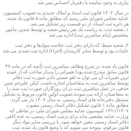
نیازی به وجود نماینده یا دفتریار احساس نمی شد .
در سال ۱۳۰۲ قانون ثبت اسناد و املاك جدیدی به تصویب كمیسیون
عدلیه مجلس شورای ملی رسید كه مطابق ماده ۵ قانون یاد شده،
هر دایره ثبت اسناد، از دو قسمت زیر تشكیل می شد.
۱ـ شعبه ثبت: به ریاست یك نفر رئیس شعبه و توسط چندین مأمور
متخصص (بنام مباشرین ثبت) اداره می شد
۲ـ شعبه ضبط: كه دارای دفتر ثبت خلاصه سوادها و دفتر ثبت
عایدات بود و توسط سایر كارمندان (اجزاء) اداره ثبت تصدی می شد
.
قانون یاد شده، در شرح وظائف مباشرین ثبت (آنچه كه در ماده ۴۷
قانون سابق مندرج شده بود) تغییراتی را پدیدار ساخت كه از عمده
ترین تغییرات آن می توان به لغو ضمنی دادن صورت ثبت دفاتر
توسط مباشرین ثبت به متقاضیان اشاره داشت. لیكن علیرغم چنین
حذفی، در عمل مباشرین ثبت در آن روزگاران صورت ثبت سند را
به متقاضیان، ارائه می نمودند.تصویب اولین قانون مربوط به تشكیل
مستقل دفترخانه های اسناد رسمی، به سال ۱۳۰۷ باز می گردد.
مطابق ماده ۱ قانون تشكیل دفاتر اسناد رسمی مصوب
۱۳/۱۱/۱۳۰۷ كمیسیون عدلیه مجلس شورای ملی، در نقاطی كه
وزارت عدلیه مقتضی بداند برای ترتیب اسناد رسمی، به عده كافی
دفاتر اسناد رسمی معین خواهد نمود. با بررسی سایر مواد دیگر
قانون مرقوم، متوجه می شویم كه با وضع قانون یاد شده، ثبت