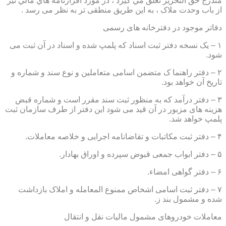
مندرج حق التحرير تعلق مي گيرد ، در مورد اقرارنامه هاي مالي نيز
از باب وحدت ملاک ، به این طریق منطقی تر به نظر می رسد .
دفاتر موجود در دفترخانه های رسمی
۱ – یک نسخه دفتر ثبت اسناد که پلمپ شده و اسناد در آن ثبت می
شود.
۲ – دفتر راهنما ک متضمن اسامی متعاملین و نوع سند و شماره و
تاریخ آن خواهد بود.
۳ – دفتر درآمد که به منظور ثبت سند مقرر است و شماره قبض
هزینه های مزبور در آن قید می شود این دفتر از طرف سازمان ثبت
پلمپ خواهد شد.
۴ – دفتر ثبت مکاتبات و تقاضانامه اجرایی و خلاصه معاملات.
۵ – دفتر ابواب جمعی قبوض سپرده و اوراق بهادار.
۶ – دفتر گواهی امضاء.
۷ – دفتر ثبت اسامی اشخاص ممنوع المعامله و املاک بازداشت
شده و مشمول بند ز.
معاملات خودروهای مشمول مالیات نقل و انتقال