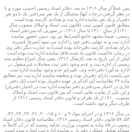
پس عملاً از سال ۱۳۱۶ به بعد، دفاتر اسناد رسمی (حسب مورد و با
در نظر گرفتن درجات آنها) متشكل از یك نفر سردفتر، یك یا دو نفر
دفتریار و یك نفر نماینده اداره ثبت و تعدادی كارمند بوده است.
مطابق قانون كنونی ثبت، (قانون ثبت اسناد و املاك مصوب سال
۱۳۱۰) از سال ۱۳۱۰ تا سال ۱۳۱۶، در صورتی كه سردفتر اسناد
رسمی، ضمناً مجتهد جامع الشرایط نیز بود، بدون حضور نماینده
اداره ثبت و به تنهایی دفتر خود را اداره می نمود (صرفاً نامبرده
دارای تعدادی كارمند دفترخانه بوده است) به عبارت دیگر دفتر وی
در زمان حاكمیت قانون یاد شده فاقد نماینده اداره ثبت بوده است
لیكن از این تاریخ به بعد، (ازسال ۱۳۱۶، یعنی سال انتزاع تنظیم سند
رسمی از اداره ثبت و عدم وجود دفتر ثبت معاملات غیرمنقول در
اداره مذكور) دفترخانه وی، علیرغم عدم وجود نماینده اداره ثبت،
می بایست دارای دفتریار بوده و وظیفه نماینده اداره ثبت نیز مطابق
ماده ۲۴ نظامنامه آتی الذكر بر عهده دفتریار بوده است (یك دفتر
جاری در اختیار سردفتر و دفتر نماینده اداره ثبت در اختیار دفتریار)
و این یكی از تفاوت هایی است كه بین قانون ثبت اسناد و املاك
مصوب ۱۳۱۰ از یك طرف و قانون دفاتر اسناد رسمی ۱۳۱۶ از
طرف دیگر وجود داشته است .
در سال ۱۳۱۶ و در اجرای مواد ۹ و ۱۰ و ۱۵، ۲۰، ۲۱، ۲۲، ۲۴، ۳۶،
۵۳، ۵۷ قانون دفاتر اسناد رسمی ۱۳۱۶، نظامنامه قانون دفاتر اسناد
رسمی در ۸۵ ماده به تصویب وزارت عدلیه رسیده كه در آن كاملاً به
مسأله تفكیك عملكرد دفتریار و نماینده اداره ثبت اشاره شده است.