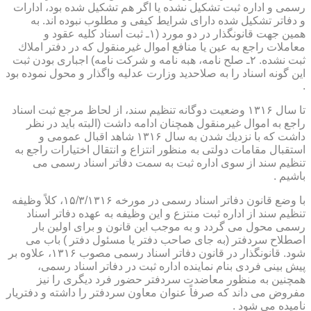
رسمی و اداره ثبت تشكیل نشده یا اگر هم تشكیل شده بود، ادارات
و دفاتر تشكیل شده دارای شرایط كیفی و مطلوب نبوده اند. به
همین جهت قانونگذار در دو مورد (۱ـ ثبت اسناد كلیه عقود و
معاملات راجع به عین یا منافع اموال غیرمنقول كه در دفتر املاك
ثبت نشده. ۲ـ صلح نامه، هبه نامه و شركت نامه) اجباری بودن ثبت
این گونه اسناد را به صلاحدید وزارت عدلیه واگذار و محول نموده بود
.
تا سال ۱۳۱۶ وضعیت دوگانه تنظیم سند، از لحاظ مرجع ثبت اسناد
راجع به اموال غیرمنقول همچنان ادامه داشت (البته باید در نظر
داشت كه با نزدیك شدن به سال ۱۳۱۶ شاهد اقبال عمومی و
استقبال مقامات دولتی به منظور انتزاع و انتقال اختیارات راجع به
تنظیم سند از سوی اداره ثبت به سمت دفاتر اسناد رسمی می
باشیم .
با وضع قانون دفاتر اسناد رسمی در مورخه ۱۵/۳/۱۳۱۶، كلاً وظیفه
تنظیم سند از اداره ثبت منتزع و این وظیفه به عهده دفاتر اسناد
رسمی محول می گردد و به موجب این قانون و برای اولین بار
اصطلاح سردفتر (به جای صاحب دفتر یا مسئول دفتر ) باب می
شود. قانونگذار در قانون دفاتر اسناد رسمی مصوب ۱۳۱۶، علاوه بر
پیش بینی فردی بنام نماینده اداره ثبت در دفاتر اسناد رسمی،
همچنین به منظور معاضدت سردفتر حضور فرد دیگری را نیز
مفروض می داند كه صرفاً عنوان معاون سردفتر را داشته و دفتریار
نامیده می شود .