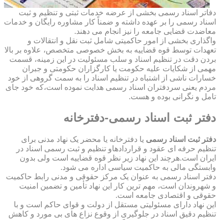
دفاتر اسناد رسمی بخشی از عرضه خدمات ثبتی و تنظیم و ثبت
اسناد رسمی را بر عهده داشته و ضمناً کار مشاوره رایگان و خدمات
معاضدت قضایی جامعه را نیز انجام می دهند.
واگذاری بخشی از امور حاکمیتی شامل ثبت نقل و انتقالات و
تعهدات توسط قوه قضاییه به بخش خصوصی متخصص، علاوه بر بالا
بردن دقت در تنظیم اسناد و سلب مسئولیت در این زمینه، قسمت
مهمی از شکایات علیه حکومت یا کارگزاران حکومتی و جبران
خسارات ناشی از اشتباه در تنظیم اسناد را به سمت گروهی از خود
مردم یعنی سردفتران اسناد رسمی هدایت نموده است،که خود جای
تامل و نگرانی بوده و هست.
دفتر ثبت اسناد رسمی-دفترخانه
دفتر ثبت اسناد رسمی
یا دفترخانه یا محضر یک نهاد مدنی برای
تنظیم حرفه ای عقود و قراردادهاو تنظیم و ثبت رسمی اسناد در
ایران است.هرچند این نهاد زیر نظر قوه قضاییه است ولی بدون
وابستگی مالی به حاکمیت سیاسی اداره می شود.
دفتر اسناد رسمی به عنوان یک مرکز حقوقی و مدنی رابط حاکمیت
و شهروندان است، مهم ترین کار این نهاد تأمین و تضمین امنیت
حقوقی و اقتصادی جامعه است.
این نهاد دارای مسئولیتی مستقل از دولت و قوای حاکم است و با
تنظیم دقیق اسناد در جلوگیری از وقوع نزاع های بی مورد و کاهش