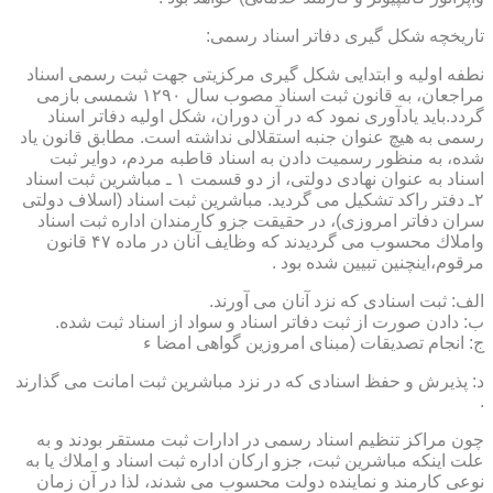
تاریخچه شكل گیری دفاتر اسناد رسمی:
نطفه اولیه و ابتدایی شكل گیری مركزیتی جهت ثبت رسمی اسناد
مراجعان، به قانون ثبت اسناد مصوب سال ۱۲۹۰ شمسی بازمی
گردد.باید یادآوری نمود كه در آن دوران، شكل اولیه دفاتر اسناد
رسمی به هیچ عنوان جنبه استقلالی نداشته است. مطابق قانون یاد
شده، به منظور رسمیت دادن به اسناد قاطبه مردم، دوایر ثبت
اسناد به عنوان نهادی دولتی، از دو قسمت ۱ ـ مباشرین ثبت اسناد
۲ـ دفتر راكد تشكیل می گردید. مباشرین ثبت اسناد (اسلاف دولتی
سران دفاتر امروزی)، در حقیقت جزو كارمندان اداره ثبت اسناد
واملاك محسوب می گردیدند كه وظایف آنان در ماده ۴۷ قانون
مرقوم،اینچنین تبیین شده بود .
الف: ثبت اسنادی كه نزد آنان می آورند.
ب: دادن صورت از ثبت دفاتر اسناد و سواد از اسناد ثبت شده.
ج: انجام تصدیقات (مبنای امروزین گواهی امضا ء
د: پذیرش و حفظ اسنادی كه در نزد مباشرین ثبت امانت می گذارند
.
چون مراكز تنظیم اسناد رسمی در ادارات ثبت مستقر بودند و به
علت اینكه مباشرین ثبت، جزو اركان اداره ثبت اسناد و املاك یا به
نوعی كارمند و نماینده دولت محسوب می شدند، لذا در آن زمان