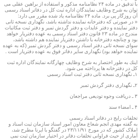
با تدقیق در ماده ۲۴ نظامنامه مذكور و استفاده از براهین عقلی می
توان به شرح وظایف نمایندگان اداره ثبت كل در دفاتر اسناد رسمی
آن روزگار پی برد. ماده ۲۴ نظامنامه یاد شده مقرر می دارد:
« در صورتی كه دفترخانه نماینده نداشته باشد، نگهداری نسخه ثانی
دفتر نماینده و دفتر عایدات و دفتر گردش تمبر و دفتر ثبت مكاتبات
مندرج در ماده ۲۳ قانون دفتر اسناد رسمی به عهده دفتریار خواهد
بود و چنانچه دفترخانه با داشتن دفتریار نماینده هم داشته باشد،
سوای نسخه ثانی دفتر اسناد رسمی و دفتر گردش تمبر (كه به عهده
نماینده خواهد بود) نگهداری سایر دفاتر فوق به عهده دفتریار است .
اینك به طور اختصار به شرح وظایف چهارگانه نمایندگان اداره ثبت
كل در دفترخانه ها پرداخته می شود.
۱ـ نگهداری نسخه ثانی دفتر ثبت اسناد رسمی
۲ـ نگهداری دفتر گردش تمبر
۳ ـ دریافت وجوه تودیعی مراجعان
۴ ـ امضاء سند
تخلفات رایج در دفاتر اسناد رسمی
به گفته مهدی انجم شعاع معاون امور اسناد سازمان ثبت اسناد و
املاک کشور که در مورخ ۲۳/۱۱/۹۱ در گفتگو با ایرنا مطرح شد،
آماری از حیث فراوانی تخلفات دفاتر در اختیار سازمان ثبت نمی