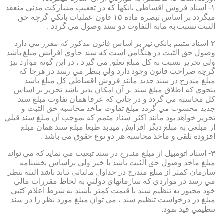
۱- اسناد فروش اقساطي بانكها كه در تعقيب مشاركت مدني منعقد
ميگردد بر اساس تبصره ماده ۱۵ قاون عمليات بانكي گرچه حق
الثبت نسبت به مابه التفاوت دو سند وصول مي گردد .
۲-اسناد متمم بانكي نيز بر اساس قانون مذكور كه مقرر مي دارد
وصول حق الثبت در هنگامي است كه سند حاوي افزايش مبلغ باشد
ولي تحرير نسبت به كل مبلغ تعلق مي گيرد ، در اين گونه موارد نيز
گرچه صراحت قانون وجود دارد ولي بنظر مي رسد در هرجا كه
مبلغ مندرج در سند جديد مانند فروش اقساطي كل مبلغ باشد
بنحوي كه اطلاق مبلغ سند بر آن امكان پذير باشد تحرير بر اساس
كل محاسبه مي گردد و در جائي كه عرفا همان تفاوت مبلغ سند
جديد محسوب مي گردد مبلغ تفاوت ماخذ محاسبه حق الثبت و
تحرير خواهد بود مانند اكثر اسناد متمم كه بموجب آن مبلغ سند قبلي
از مبلغي به مبلغ ديگر افزايش مييابد طبعا مبلغ سند همان مبلغ
افزوده تلقی و مأخذ محاسبه هر دو نوع حقوق می باشد .
۳- اسناد اتومبيل از مبلغ مندرج در سند تبعيت مي نمايد كه مي تواند
مبلغ ماخذ وصول حق الثبت باشد يا خير ولي براساس بخشنامه
سازمان كمتر از مبلغ مندرج در جداول مالياتي نبايد باشد البته بنظر
مي رسد در مواردي كه سازمانهاي دولتي به لحاظ مقررات مالي
خود مجبور به تنظيم سند با قيمت كمتر باشند به شرط اعلام كتبي
مبلغ در درخواست تنظيم سند ، مي توان مبلغ مورد نظر را در سند
تنظيمي قيد نمود.