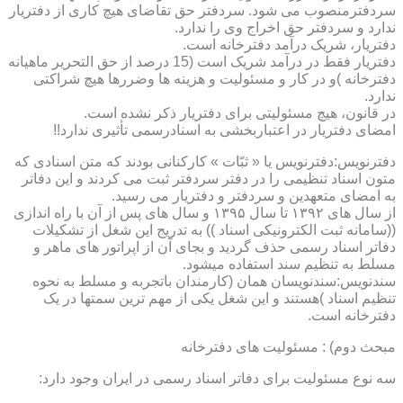
سردفترمنصوب می شود. سردفتر حق تقاضای هیچ کاری از دفتریار
ندارد و سردفتر حق اخراج وی را ندارد.
دفتریار، شریک درآمد دفترخانه است.
دفتریار فقط در درآمد شریک است (15 درصد از حق التحریر ماهیانه
دفترخانه )و در کار و مسئولیت و هزینه ها وضررها هیچ شراکتی
ندارد.
در قانون، هیچ مسئولیتی برای دفتریار ذکر نشده است.
امضای دفتریار در اعتباربخشی به اسنادرسمی تأثیری ندارد!!
دفترنویس:دفترنویس یا « ثبّات » کارکنانی بودند که متن اسنادی که
متون اسناد تنظیمی را در دفتر سردفتر ثبت می کردند و این دفاتر
به امضای متعهدین و سردفتر و دفتریار می رسید.
از سال های ۱۳۹۲ تا سال ۱۳۹۵ و سال های پس از آن با راه اندازی
((سامانه ثبت الکترونیکی اسناد )) به تدریج این شغل از تشکیلات
دفاتر اسناد رسمی حذف گردید و بجای آن از اپراتور های ماهر و
مسلط به تنظیم سند استفاده میشود.
سندنویس:سندنویسان همان (کارمندان باتجربه و مسلط به نحوه
تنظیم اسناد )هستند و این شغل یکی از مهم ترین سمتها در یک
دفترخانه است.
مبحث دوم) : مسئولیت های دفترخانه
سه نوع مسئولیت برای دفاتر اسناد رسمی در ایران وجود دارد: