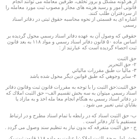
از هرگونه مشکل و بروز تخلف، طرفین معامله می توانند انجام
قانونی امور و رسید هزینه های مجاز و مصوب ثبت مورد معامله را
از سردفتران طلب کنند.
اشاره ای به قسمتی از نحوه محاسبه حقوق ثبتی در دفاتر اسناد
رسمی
حقوقي كه وصول آن به عهده دفاتر اسناد رسمي محول گرديده بر
اساس ماده ۵۰ قانون دفاتر اسناد رسمي و مواد ۱۱۸ به بعد قانون
ثبت احصاء گرديده است كه عبارتند از :
حق الثبت
۲- حق التحرير
۳- ماليا ت طبق مقررات مالياتي
۴- ساير وجوهي كه طبق قوانين ديگر محول شده باشد
حق الثبت:حق الثبت را با توجه به مقررات قانون ثبت وقانون دفاتر
اسناد رسمي ميتوان به سه بخش تقسيم الف– حق الثبت املاك كه
در دفاتر اسناد رسمي به هنگام انجام معا مله اخذ و به مازاد يا
بقاياي ثبتی تعبیر می شود .
ب- حق الثبت اسناد كه در رابطه با تمام اسناد مطرح و در ارتباط
مستقيم با كار دفاتر است .
ج - حق الثبت متفرقه كه بدون نياز به تنظیم سند وصول می گردد .
بخش اول – حق الثبت املاک:با عنايت به ماده ۱۱۸ قانون ثبت يكي