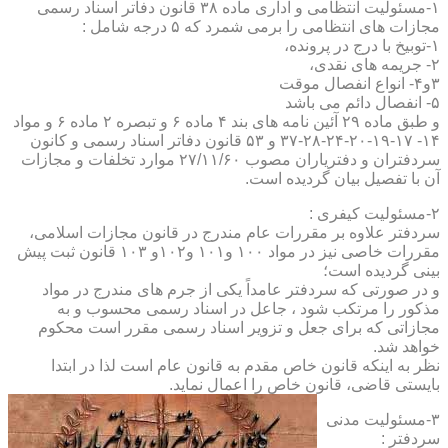
۱-مسئولیت انتظامی و اداری ماده ۳۸ قانون دفاتر اسناد رسمی
مجازات های انتظامی را برمی شمرد که ۵ درجه شامل :
۱-توبیخ با درج در پرونده،
۲- جریمه های نقدی،
۳و۴- انواع انفصال موقت
۵- انفصال دائم می باشد
و طبق ماده ۲۹ آئین نامه های بند ۴ ماده ۶ و تبصره ۲ ماده ۶ و مواد
۱۴- ۱۷-۱۹-۲۰-۲۴-۲۸-۳۷ و ۵۳ قانون دفاتر اسناد رسمی و کانون
سردفتران و دفتریاران مصوب ۲۷/۱۱/۶۰ موارد تخلفات و مجازات
آن با تفصیل بیان گردیده است.
۲-مسئولیت کیفری :
سردفتر علاوه بر مقررات عام مندرج در قانون مجازات اسلامی،
مقررات خاصی نیز در مواد ۱۰۰ و۱۰۱ و۱۰۲و ۱۰۳ قانون ثبت پیش
بینی گردیده است؛
و در صورتی که سردفتر عامداً یکی از جرم های مندرج در مواد
مذکور را مرتکب شود ، جاعل در اسناد رسمی محسوب و به
مجازاتی که برای جعل و تزویر اسناد رسمی مقرر است محکوم
خواهد شد.
نظر به اینکه قانون خاص مقدم به قانون عام است لذا در ابتدا
بایستی قاضی، قانون خاص را اعمال نماید.
۳-مسئولیت مدنی
سردفتر :