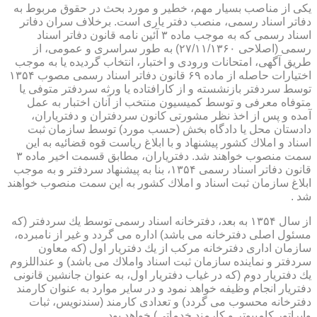
یكی از مناصب بسیار مهم، خطیر و مورد بحث در حقوق مربوط به
دفاتر اسناد رسمی، منصب دفتر یاری است. برخلاف سران دفاتر
اسناد رسمی كه به موجب ماده ۳ آئین نامه قانون دفاتر اسناد
رسمی (اصلاحی ۲۷/۱۱/۱۳۶۰) به طور سراسری و عمومی، از
طریق آگهی، امتحانات ورودی و اختبار، انتخاب گردیده یا به موجب
اختیارات حاصله از ماده ۶۹ قانون دفاتر اسناد رسمی مصوب ۱۳۵۴
توسط سردفتر بازنشسته و از كارافتاده یا ورثه سردفتر متوفی یا
متوفاه معرفی و توسط كمیسیون منتخب از آنان اختبار به عمل
آمده و پس از اخذ نظر مشورتی كانون سردفتران و دفتریاران،
دادستان محل یا دادگاه بخش (حسب مورد) توسط سازمان ثبت
اسناد و املاك كشور پیشنهاد و با ابلاغ ریاست قوه قضائیه به این
سمت منصوب خواهند شد. دفتریاران، مطابق قسمت اخیر ماده ۳
قانون دفاتر اسناد رسمی ۱۳۵۴، بنا به پیشنهاد سردفتر و به موجب
ابلاغ سازمان ثبت اسناد و املاك كشور به این سمت منصوب خواهند
شد .
از سال ۱۳۵۴ به بعد، دفترخانه اسناد رسمی توسط یك سردفتر (كه
مسئول اصلی دفترخانه می باشد) اداره می گردد و غیر از نامبرده،
سازمان اداری دفترخانه مركب از یك دفتریار اول (كه معاون
سردفتر و نماینده سازمان ثبت اسناد واملاك می باشد) و عنداللزوم
یك دفتریار دوم (كه در غیاب دفتریار اول، به عنوان جانشین قانونی
دفتریار انجام وظیفه خواهد نمود و در سایر موارد به عنوان كارمند
دفترخانه محسوب می گردد) و تعدادی كارمند (سندنویس، ثبات
واپراتور كامپیوتر و كارمند خدماتی) خواهد بود .