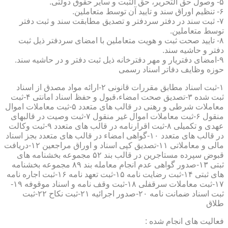
۵- وصول حق التحریر، حق الثبت و سایر حقوق دولتی.
۶- تنظیم اوراق سند و تایید آن توسط متعاملین.
۷- ثبت سند در دفتر سردفتر و تصدیق مطابقت سند و ثبت دفتر
توسط متعاملین.
۸- تایید صحت ثبت و هویت متعاملین با امضای سردفتر ذیل ثبت
دفتر و حاشیه سند.
۹-امضای دفتریار و مهر دفترخانه ذیل ثبت دفتر و در حاشیه سند.
حوزه وظایف دفاتر اسناد رسمی
۱-ثبت اسناد مطابق مقررات قانونی ۲-ارائه مواد مصدق از اسناد
ثبت شده ۳-تصدیق صحت امضاء،قبول و حفظ اسناد امانتی ۴-ثبت
معاملات شرطی و رهنی در قالب های متعدد ۵-ثبت معاملات اموال
منقول ۶-ثبت معاملات اموال غیر منقول ۷-ثبت وصیت در قالبهای
عهدی و تکمیلی ۸-ثبت اقرارنامه در قالب های متعدد ۹-ثبت وکالت
در قالب های متعدد ۱۰-گواهی امضاء در قالب های متعدد بجز اسناد
مالی و معاملاتی ۱۱-تصدیق کپی اسناد و اوراق مراجعین ۱۲-دریافت
قبوض سپرده مستاجرین در قالب بند ۵۲ مجموعه بخشنامه های
ثبتی ۱۳-صدور گواهی عدم انجام معامله بند ۸۹ مجموعه بخشنامه
های ثبتی ۱۴-ثبت رضایت نامه ۱۵-ثبت تعهد نامه ۱۶-ثبت اجاره نامه
۱۷-ثبت معاملات سرقفلی ۱۸-ثبت وقف نامه و اسناد موقوفه ۱۹-
ثبت اسناد ضمانت نامه ۲۰-صدور اجرائیه ۲۱-ثبت نکاح ۲۲-ثبت
طلاق
فعالیت های انجام شده :