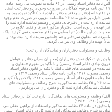
آئین نامه دفاتر اسناد رسمی در ۶۴ ماده به تصویب می رسد. ماده
۱۹ آئین نامه مرقوم كماكان بر ضرورت وجودی دو دفتر ثبت اسناد
در دفترخانه (دفتر سردفتر و دفتر نماینده ثبت) تأكید نموده بود. به
همین دلیل، بر طبق ماده ۲۴ نظامنامه مزبور، در صورت عدم وجود
نماینده اداره ثبت در دفترخانه، دفتریار وظیفه نماینده اداره ثبت را
نیز عهده دار بوده است. دفتریار مذكور (صرفاً و فقط علاوه بر
معاونت در این حالت) تنها معاون سردفتر محسوب نمی گردید، بلكه
نامبرده هم معاون سردفتر و هم جانشین نماینده اداره ثبت بوده و
مآلاً عهده دار وظائف وی نیز می گردید.
وظایف و مسئولیت دفتریاران و نمایندگان اداره ثبت:
با پذیرش تفكیك نقش دفتریاران (معاونان سران دفاتر و عوامل
درون نهادی دفاتر اسناد رسمی) و با تأكید بر مفهوم «معاون و
نماینده» در قسمت های قبلی، اینك با تكیه بر قانون دفاتر اسناد
رسمی مصوب ۱۳۱۶ و آئین نامه دفاتر اسناد رسمی ۱۳۱۷ و
نظامنامه قانون دفاتر اسناد رسمی مصوب ۱۳۱۶ بالاخص با تأكید بر
ماده ۲۴ و ۲۵ نظامنامه مذكور به شرح وظائف و مسئولیت های
تفكیكی نمایندگان اداره ثبت كل و دفتریاران می پردازیم .
الف) وظیفه و مسئولیت های نمایندگان اداره ثبت كل در دفاتر اسناد
رسمی (۱۳۱۰ ـ ۱۳۵۴)
با تدقیق در ماده ۲۴ نظامنامه مذكور و استفاده از براهین عقلی می
توان به شرح وظایف نمایندگان اداره ثبت كل در دفاتر اسناد رسمی