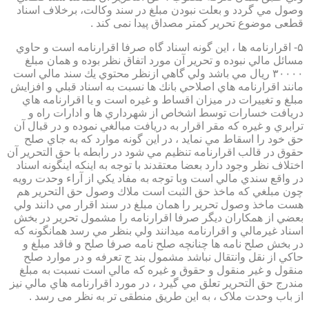
وصول مي گردد و بعلت نبودن مبلغ در سند وكالت، برخلاف اسناد
قطعی موضوع تحریر کمتر مصداق پیدا نمی کند .
۵- اقرارنامه ها ، اين گونه اسناد گاه صرفا اقرارنامه است و حاوي
مسائل مالي نبوده و تحرير آن مورد اتفاق نظر بوده و همان مبلغ
۳۰۰۰۰ ريال مي باشد ولي گاهي ازنظر محتوي يك سند مالي است
مانند اقرارنامه هاي اصلاحي بانك ها نسبت به اسناد قبلي و افزايش
مبلغ و تغييرات در ميزان اقساط و غيره است و يا اقرارنامه هاي
دريافت خسارات توسط اشخاص از شهرداري ها و ادارات راه و
ترابري و غيره كه مقر اقرار به دريافت مبالغي نموده و در قبال آن
حق خود را اسقاط مي نمايد ، در اين گونه موارد كه به جاي صلح
حقوق در قالب اقرارنامه تنظيم مي شود در رابطه با حق التحرير آن
اختلاف نظر وجود دارد بعضا معتقدند با توجه به اينكه اينگونه اسناد
در واقع سندي مالي است وبا توجه به مفاد يكي از آراء وحدت رويه
چون مبلغي كه ماخذ حق الثبت است ملاك وصول حق التحرير هم
هست ماخذ وصول تحرير را همان مبلغ در سند اقرار مي دانند ولي
بعضي از همكاران ديگر صرفا اقرارنامه را مشمول تحرير در بخش
اسناد غيرمالي و اقرارنامه ميدانند ولي بنظر مي رسد همانگونه كه
در بخش صلح نامه ها چنانچه صلح نامه صرفا صلح و فاقد مبلغ و
حاكي از نقل وانتقال نباشد مشمول بند ج تعرفه و در موارد صلح
منقول و غير منقول و حقوق و غيره كه مالي است نسبت به مبلغ
مندرج حق التحرير تعلق مي گيرد ، در مورد اقرارنامه هاي مالي نيز
از باب وحدت ملاک ، به این طریق منطقی تر به نظر می رسد .