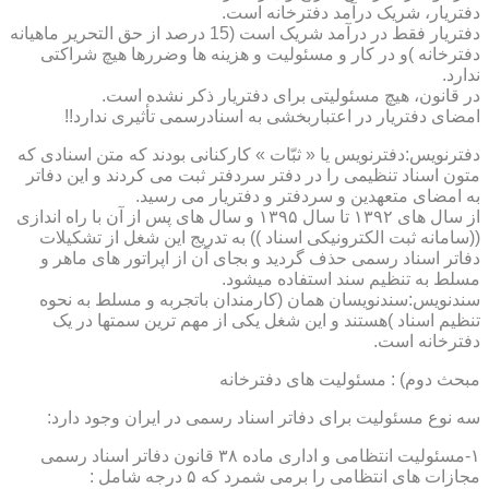
دفتریار، شریک درآمد دفترخانه است.
دفتریار فقط در درآمد شریک است (15 درصد از حق التحریر ماهیانه
دفترخانه )و در کار و مسئولیت و هزینه ها وضررها هیچ شراکتی
ندارد.
در قانون، هیچ مسئولیتی برای دفتریار ذکر نشده است.
امضای دفتریار در اعتباربخشی به اسنادرسمی تأثیری ندارد!!
دفترنویس:دفترنویس یا « ثبّات » کارکنانی بودند که متن اسنادی که
متون اسناد تنظیمی را در دفتر سردفتر ثبت می کردند و این دفاتر
به امضای متعهدین و سردفتر و دفتریار می رسید.
از سال های ۱۳۹۲ تا سال ۱۳۹۵ و سال های پس از آن با راه اندازی
((سامانه ثبت الکترونیکی اسناد )) به تدریج این شغل از تشکیلات
دفاتر اسناد رسمی حذف گردید و بجای آن از اپراتور های ماهر و
مسلط به تنظیم سند استفاده میشود.
سندنویس:سندنویسان همان (کارمندان باتجربه و مسلط به نحوه
تنظیم اسناد )هستند و این شغل یکی از مهم ترین سمتها در یک
دفترخانه است.
مبحث دوم) : مسئولیت های دفترخانه
سه نوع مسئولیت برای دفاتر اسناد رسمی در ایران وجود دارد:
۱-مسئولیت انتظامی و اداری ماده ۳۸ قانون دفاتر اسناد رسمی
مجازات های انتظامی را برمی شمرد که ۵ درجه شامل :