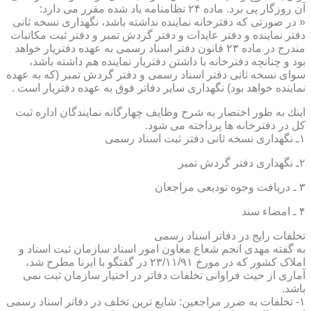
آن روزگار پی برد. ماده ۲۴ نظامنامه یاد شده مقرر می دارد:
« در صورتی كه دفترخانه نماینده نداشته باشد، نگهداری نسخه ثانی
دفتر نماینده و دفتر عایدات و دفتر گردش تمبر و دفتر ثبت مكاتبات
مندرج در ماده ۲۳ قانون دفتر اسناد رسمی به عهده دفتریار خواهد
بود و چنانچه دفترخانه با داشتن دفتریار نماینده هم داشته باشد،
سوای نسخه ثانی دفتر اسناد رسمی و دفتر گردش تمبر (كه به عهده
نماینده خواهد بود) نگهداری سایر دفاتر فوق به عهده دفتریار است .
اینك به طور اختصار به شرح وظایف چهارگانه نمایندگان اداره ثبت
كل در دفترخانه ها پرداخته می شود.
۱ـ نگهداری نسخه ثانی دفتر ثبت اسناد رسمی
۲ـ نگهداری دفتر گردش تمبر
۳ ـ دریافت وجوه تودیعی مراجعان
۴ ـ امضاء سند
تخلفات رایج در دفاتر اسناد رسمی
به گفته مهدی انجم شعاع معاون امور اسناد سازمان ثبت اسناد و
املاک کشور که در مورخ ۲۳/۱۱/۹۱ در گفتگو با ایرنا مطرح شد،
آماری از حیث فراوانی تخلفات دفاتر در اختیار سازمان ثبت نمی
باشد.
۱- تخلفات به ضرر مراجعین: شایع ترین تخلف در دفاتر اسناد رسمی