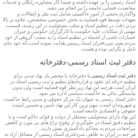
اسناد رسمی را بر عهده داشته و ضمناً کار مشاوره رایگان و خدمات
معاضدت قضایی جامعه را نیز انجام می دهند.
واگذاری بخشی از امور حاکمیتی شامل ثبت نقل و انتقالات و
تعهدات توسط قوه قضاییه به بخش خصوصی متخصص، علاوه بر بالا
بردن دقت در تنظیم اسناد و سلب مسئولیت در این زمینه، قسمت
مهمی از شکایات علیه حکومت یا کارگزاران حکومتی و جبران
خسارات ناشی از اشتباه در تنظیم اسناد را به سمت گروهی از خود
مردم یعنی سردفتران اسناد رسمی هدایت نموده است،که خود جای
تامل و نگرانی بوده و هست.
دفتر ثبت اسناد رسمی-دفترخانه
دفتر ثبت اسناد رسمی
یا دفترخانه یا محضر یک نهاد مدنی برای
تنظیم حرفه ای عقود و قراردادهاو تنظیم و ثبت رسمی اسناد در
ایران است.هرچند این نهاد زیر نظر قوه قضاییه است ولی بدون
وابستگی مالی به حاکمیت سیاسی اداره می شود.
دفتر اسناد رسمی به عنوان یک مرکز حقوقی و مدنی رابط حاکمیت
و شهروندان است، مهم ترین کار این نهاد تأمین و تضمین امنیت
حقوقی و اقتصادی جامعه است.
این نهاد دارای مسئولیتی مستقل از دولت و قوای حاکم است و با
تنظیم دقیق اسناد در جلوگیری از وقوع نزاع های بی مورد و کاهش
مراجعات مردم به محاکم دادگستری نقش دارند.
هر چند در ایران به ظاهر، سردفتری اسناد رسمی از مشاغل آزاد به