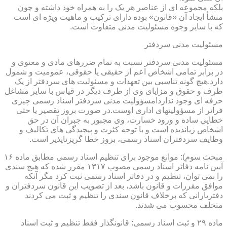
بلکه مجموعه ای از عناصر هر یک را به همراه خود داشته و چون
منشأ ایجاد آن «قانون» بوده دارای ترکیب و ماهیت ویژه ای است
که با سایر وجوه مسئولیت مدنی متفاوت است.
مسئولیت مدنی سردفتر
مسئولیت مدنی سردفتر نسبت به تمام ضررهای مادی و معنوی و
در برابر تمامی اشخاص اعم از حقیقی یا حقوقی، عمومیت و شمول
دارد.هیچ گونه تناسبی بین تعهدات و مسئولیت های سردفتر از یک
طرف و حقوق و مزایای وی از طرف دیگر در قیاس با سایر مشاغل
حرفه ای وجود ندارد!مسؤولیت مدنی سردفتر اسناد رسمی چیزی
فراتر از مسؤولیتهای اداری اوست.در صورت بروز تقصیر یا حتی
خطایی ساده و ورود خسارت، وی مجبور به جبران آن در حق
اشخاص زیاندیده است و با توجه کثرت و پیچیدگی های تکالیف و
وظایف سردفتران اسناد رسمی، بروز خطا گریزناپذیر است.
مبحث سوم): موانع موجود برای تنظیم اسناد رسمی مطابق ماده ۱۶
آیین نامه دفاتر اسناد رسمی مصوب ۱۳۱۷ مقرر شده که هیچ سندی
را نمی توان، تنظیم و در دفاتر اسناد رسمی ثبت کرد مگر آنکه
موافق مقررات و قانون باشد، بعد از تصویب این قانون سردفتران و
دفتریارانی که برخلاف قانون سندی را تنظیم و ثبت می کردند
متخلف محسوب می شدند.
ماده ۲۹ و ثبت اسناد رسمی: قانونگذار فقط تنظیم و ثبت اسناد