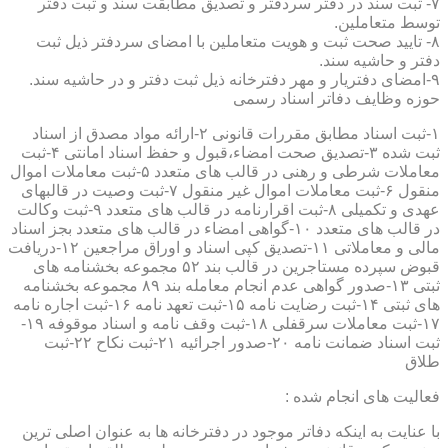
۷- ثبت سند در دفتر سردفتر و تصدیق مطابقت سند و ثبت دفتر
توسط متعاملین.
۸- تایید صحت ثبت و هویت متعاملین با امضای سردفتر ذیل ثبت
دفتر و حاشیه سند.
۹-امضای دفتریار و مهر دفترخانه ذیل ثبت دفتر و در حاشیه سند.
حوزه وظایف دفاتر اسناد رسمی
۱-ثبت اسناد مطابق مقررات قانونی ۲-ارائه مواد مصدق از اسناد
ثبت شده ۳-تصدیق صحت امضاء،قبول و حفظ اسناد امانتی ۴-ثبت
معاملات شرطی و رهنی در قالب های متعدد ۵-ثبت معاملات اموال
منقول ۶-ثبت معاملات اموال غیر منقول ۷-ثبت وصیت در قالبهای
عهدی و تکمیلی ۸-ثبت اقرارنامه در قالب های متعدد ۹-ثبت وکالت
در قالب های متعدد ۱۰-گواهی امضاء در قالب های متعدد بجز اسناد
مالی و معاملاتی ۱۱-تصدیق کپی اسناد و اوراق مراجعین ۱۲-دریافت
قبوض سپرده مستاجرین در قالب بند ۵۲ مجموعه بخشنامه های
ثبتی ۱۳-صدور گواهی عدم انجام معامله بند ۸۹ مجموعه بخشنامه
های ثبتی ۱۴-ثبت رضایت نامه ۱۵-ثبت تعهد نامه ۱۶-ثبت اجاره نامه
۱۷-ثبت معاملات سرقفلی ۱۸-ثبت وقف نامه و اسناد موقوفه ۱۹-
ثبت اسناد ضمانت نامه ۲۰-صدور اجرائیه ۲۱-ثبت نکاح ۲۲-ثبت
طلاق
فعالیت های انجام شده :
با عنایت به اینکه دفاتر موجود در دفترخانه ها به عنوان اصلی ترین