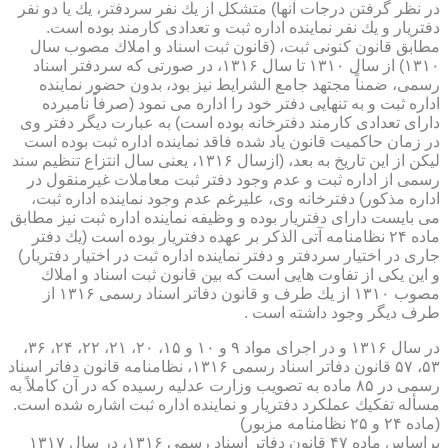
در نظر گرفتن درجات آنها) متشكل از یك نفر سردفتر، یك یا دو نفر
دفتریار و یك نفر نماینده اداره ثبت و تعدادی كارمند بوده است.
مطابق قانون كنونی ثبت، (قانون ثبت اسناد و املاك مصوب سال
۱۳۱۰) از سال ۱۳۱۰ تا سال ۱۳۱۶، در صورتی كه سردفتر اسناد
رسمی، ضمناً مجتهد جامع الشرایط نیز بود، بدون حضور نماینده
اداره ثبت و به تنهایی دفتر خود را اداره می نمود (صرفاً نامبرده
دارای تعدادی كارمند دفترخانه بوده است) به عبارت دیگر دفتر وی
در زمان حاكمیت قانون یاد شده فاقد نماینده اداره ثبت بوده است
لیكن از این تاریخ به بعد، (ازسال ۱۳۱۶، یعنی سال انتزاع تنظیم سند
رسمی از اداره ثبت و عدم وجود دفتر ثبت معاملات غیرمنقول در
اداره مذكور) دفترخانه وی، علیرغم عدم وجود نماینده اداره ثبت،
می بایست دارای دفتریار بوده و وظیفه نماینده اداره ثبت نیز مطابق
ماده ۲۴ نظامنامه آتی الذكر بر عهده دفتریار بوده است (یك دفتر
جاری در اختیار سردفتر و دفتر نماینده اداره ثبت در اختیار دفتریار)
و این یكی از تفاوت هایی است كه بین قانون ثبت اسناد و املاك
مصوب ۱۳۱۰ از یك طرف و قانون دفاتر اسناد رسمی ۱۳۱۶ از
طرف دیگر وجود داشته است .
در سال ۱۳۱۶ و در اجرای مواد ۹ و ۱۰ و ۱۵، ۲۰، ۲۱، ۲۲، ۲۴، ۳۶،
۵۳، ۵۷ قانون دفاتر اسناد رسمی ۱۳۱۶، نظامنامه قانون دفاتر اسناد
رسمی در ۸۵ ماده به تصویب وزارت عدلیه رسیده كه در آن كاملاً به
مسأله تفكیك عملكرد دفتریار و نماینده اداره ثبت اشاره شده است.
(ماده ۲۴ و ۲۵ نظامنامه مزبور)
براساس ماده ۴۷ قانون دفاتر اسناد رسمی ۱۳۱۶، در سال ۱۳۱۷