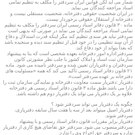
شمار می آید لکن قوانین ایران سردفتر را مکلف به تنظیم تمامی
اسناد مراجعه کنندگان می نماید.
در ایران شخصیت حقوقی دفترخانه، شخصیت مستقلی نیست و
دفترخانه از استقلال حقوقی برخوردار نیست.
ماده ۳۰ قانون دفاتر اسناد رسمی ایران سردفتر را مکلف به تنظیم
تمامی اسناد مراجعه کنندگان می نماید در صورتی که بدیهی است
سردفتر نباید هر سندی تنظیم کند مگر اینکه قدرت استدلال و دفاع
از آن سند تنظیمی را در خود قبل از تنظیم سند دیده و سنجیده باشد
که بعداً بتواند از خود دفاع کند.
سردفتر:اداره امور دفترخانه بعهده شخصی است که بنا به پیشنهاد
سازمان ثبت اسناد و املاک کشور با جلب نظر مشورتی کانون
سردفتران و دفتریاران تعیین شده و سردفتر نامیده می شود. ماده
۲۱ قانون دفاتر اسناد رسمی تأکید می کند که همه «مسئولیت های
دفترخانه بر عهده سردفتر است».
دفتریار :دفتریار سمت معاونت دفترخانه و نمایندگی سازمان ثبت را
دارا می باشد.طبق ماده ۳ قانون دفاتر اسناد رسمی هر دفترخانه
علاوه بر یک دفتریار می تواند یک دفتریار دوم هم داشته باشد.
چگونه یک دفتریار می تواند سردفتر شود ؟
دفتریار اصیل میتواند بعد از سه یا هفت سال سابقه دفتریاری،
سردفتر شوند.
دفتریار برابر مقررات قانون دفاتر اسناد رسمی و با پیشنهاد
سردفترمنصوب می شود. سردفتر حق تقاضای هیچ کاری از دفتریار
ندارد و سردفتر حق اخراج وی را ندارد.