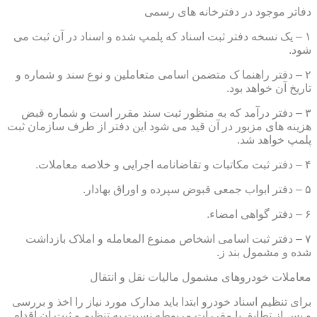
دفاتر موجود در دفترخانه های رسمی
۱ – یک نسخه دفتر ثبت اسناد که پلمپ شده و اسناد در آن ثبت می
شود.
۲ – دفتر راهنما ک متضمن اسامی متعاملین و نوع سند و شماره و
تاریخ آن خواهد بود.
۳ – دفتر درآمد که به منظور ثبت سند مقرر است و شماره قبض
هزینه های مزبور در آن قید می شود این دفتر از طرف سازمان ثبت
پلمپ خواهد شد.
۴ – دفتر ثبت مکاتبات و تقاضانامه اجرایی و خلاصه معاملات.
۵ – دفتر ابواب جمعی قبوض سپرده و اوراق بهادار.
۶ – دفتر گواهی امضاء.
۷ – دفتر ثبت اسامی اشخاص ممنوع المعامله و املاک بازداشت
شده و مشمول بند ز.
معاملات خودروهای مشمول مالیات نقل و انتقال
برای تنظیم اسناد خودرو ابتدا باید مدارک مورد نیاز را اخذ و بررسی
و پس از تطابق با مقررات مربوطه نسبت به تنظیم و ثبت ان اقدام