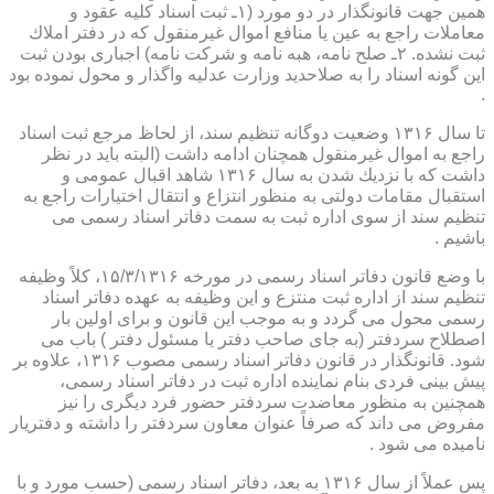
همین جهت قانونگذار در دو مورد (۱ـ ثبت اسناد كلیه عقود و
معاملات راجع به عین یا منافع اموال غیرمنقول كه در دفتر املاك
ثبت نشده. ۲ـ صلح نامه، هبه نامه و شركت نامه) اجباری بودن ثبت
این گونه اسناد را به صلاحدید وزارت عدلیه واگذار و محول نموده بود
.
تا سال ۱۳۱۶ وضعیت دوگانه تنظیم سند، از لحاظ مرجع ثبت اسناد
راجع به اموال غیرمنقول همچنان ادامه داشت (البته باید در نظر
داشت كه با نزدیك شدن به سال ۱۳۱۶ شاهد اقبال عمومی و
استقبال مقامات دولتی به منظور انتزاع و انتقال اختیارات راجع به
تنظیم سند از سوی اداره ثبت به سمت دفاتر اسناد رسمی می
باشیم .
با وضع قانون دفاتر اسناد رسمی در مورخه ۱۵/۳/۱۳۱۶، كلاً وظیفه
تنظیم سند از اداره ثبت منتزع و این وظیفه به عهده دفاتر اسناد
رسمی محول می گردد و به موجب این قانون و برای اولین بار
اصطلاح سردفتر (به جای صاحب دفتر یا مسئول دفتر ) باب می
شود. قانونگذار در قانون دفاتر اسناد رسمی مصوب ۱۳۱۶، علاوه بر
پیش بینی فردی بنام نماینده اداره ثبت در دفاتر اسناد رسمی،
همچنین به منظور معاضدت سردفتر حضور فرد دیگری را نیز
مفروض می داند كه صرفاً عنوان معاون سردفتر را داشته و دفتریار
نامیده می شود .
پس عملاً از سال ۱۳۱۶ به بعد، دفاتر اسناد رسمی (حسب مورد و با