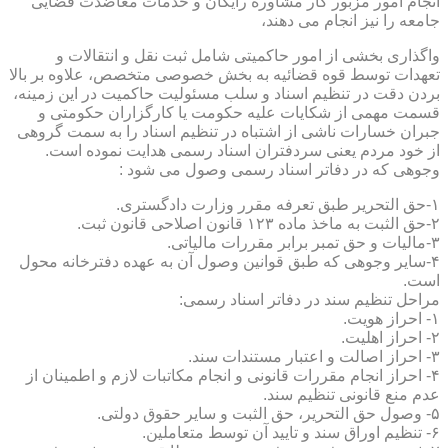
انجام امور مزبور کار مشاوره رایگان و خدمات معاضدت قضایی
جامعه را نیز انجام می دهند،
واگذاری بخشی از امور حاکمیتی شامل ثبت نقل و انتقالات و
تعهدات توسط قوه قضائیه به بخش خصوصی متخصص، علاوه بر بالا
بردن دقت در تنظیم اسناد و سلب مسئولیت حاکمیت در این زمینه،
قسمت مهمی از شکایات علیه حکومت یا کارگزاران حکومتی و
جبران خسارات ناشی از اشتباه در تنظیم اسناد را به سمت گروهی
از خود مردم یعنی سردفتران اسناد رسمی هدایت نموده است.
وجوهی که در دفاتر اسناد رسمی وصول می شود :
۱-حق التحریر طبق تعرفه مقرر وزارت دادگستری.
۲-حق الثبت به ماخذ ماده ۱۲۳ قانون اصلاحی قانون ثبت.
۳-مالیات و حق تمبر برابر مقررات مالیاتی.
۴-سایر وجوهی که طبق قوانین وصول آن به عهده دفترخانه محول
است.
مراحل تنظیم سند در دفاتر اسناد رسمی:
۱- احراز هویت.
۲- احراز اهلیت.
۳- احراز اصالت و اعتبار مستندات سند.
۴- احراز انجام مقررات قانونی و انجام مکاتبات لازم و اطمینان از
عدم منع قانونی تنظیم سند.
۵- وصول حق التحریر، حق الثبت و سایر حقوق دولتی.
۶- تنظیم اوراق سند و تایید آن توسط متعاملین.