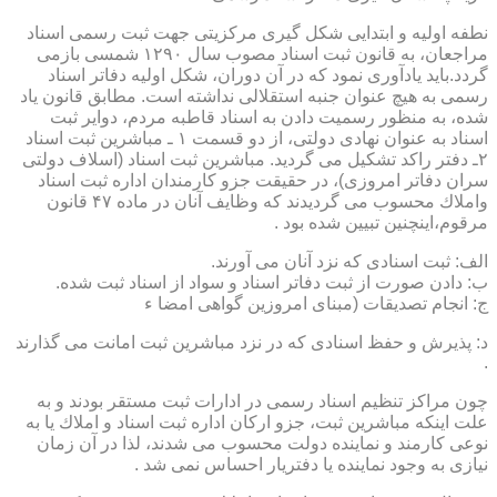
نطفه اولیه و ابتدایی شكل گیری مركزیتی جهت ثبت رسمی اسناد
مراجعان، به قانون ثبت اسناد مصوب سال ۱۲۹۰ شمسی بازمی
گردد.باید یادآوری نمود كه در آن دوران، شكل اولیه دفاتر اسناد
رسمی به هیچ عنوان جنبه استقلالی نداشته است. مطابق قانون یاد
شده، به منظور رسمیت دادن به اسناد قاطبه مردم، دوایر ثبت
اسناد به عنوان نهادی دولتی، از دو قسمت ۱ ـ مباشرین ثبت اسناد
۲ـ دفتر راكد تشكیل می گردید. مباشرین ثبت اسناد (اسلاف دولتی
سران دفاتر امروزی)، در حقیقت جزو كارمندان اداره ثبت اسناد
واملاك محسوب می گردیدند كه وظایف آنان در ماده ۴۷ قانون
مرقوم،اینچنین تبیین شده بود .
الف: ثبت اسنادی كه نزد آنان می آورند.
ب: دادن صورت از ثبت دفاتر اسناد و سواد از اسناد ثبت شده.
ج: انجام تصدیقات (مبنای امروزین گواهی امضا ء
د: پذیرش و حفظ اسنادی كه در نزد مباشرین ثبت امانت می گذارند
.
چون مراكز تنظیم اسناد رسمی در ادارات ثبت مستقر بودند و به
علت اینكه مباشرین ثبت، جزو اركان اداره ثبت اسناد و املاك یا به
نوعی كارمند و نماینده دولت محسوب می شدند، لذا در آن زمان
نیازی به وجود نماینده یا دفتریار احساس نمی شد .