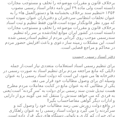
برخلاف قانون و مقررات موضوعه را تخلف و مستوجب مجازات
دانسته است ولی ماده ۲۹ آیین نامه دفاتر اسناد رسمی مصوب
۱۳۵۴ «تنظیم سند برخلاف بخشنامه ها و دستورالعمل ها» را به
عنوان تخلفات انتظامی سردفتران و دفتریاران عنوان نموده است
که مورد نظر قانونگذار نبوده است،قانون فقط تنظیم و ثبت اسناد
برخلاف قانون و مقررات موضوعه را تخلف و مستوجب مجازات
دانسته است.در کشور ایران موانع ایجادشده بر سر راه تنظیم
سندرسمی موجب روی گردانی مردم از تنظیم اسنادرسمی شده
است. این مشکلات زمینه ساز دعوی و باعث افزایش حضور مردم
در محاکم و مراجع قضایی است.
دفتر اسناد رسمی چیست
برای تنظیم رسمی اسناد استعلامات متعددی نیاز است.از جمله
دلایلی که مانع مراجعه مردم برای تنظیم اسناد به صورت رسمی در
دفترخانه ها می شود، این است که دولت اسناد رسمی را به عنوان
وسیله ای برای وصول مطالبات خود قرار می دهد.
یکی از مطالبی که به عنوان مانع در کتابت معاملات مردم مطرح
هست تبدیل شدن سند رسمی برای دولت به “سر گردنه” است؛یعنی
به فردی که می خواهد سندش را منتقل کند می گویند برو از دارایی
و ادارات دیگر گواهی مفاصاحساب بگیر!!
در واقع دولت زورش نمی رسد مطالبات خود را وصول کند و
سرگردنه را می گیرد و دولت اسناد رسمی را به عنوان راهکاری
برای جبران کم کاری و ناتوانی دستگاه های دیگر قرار داده است.