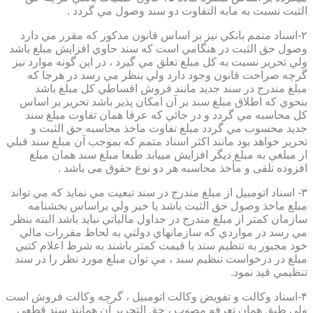
الثبت نسبت به مابه التفاوت دو سند وصول مي گردد .
۲-اسناد متمم بانكي نيز بر اساس قانون مذكور كه مقرر مي دارد
وصول حق الثبت در هنگامي است كه سند حاوي افزايش مبلغ باشد
ولي تحرير نسبت به كل مبلغ تعلق مي گيرد ، در اين گونه موارد نيز
گرچه صراحت قانون وجود دارد ولي بنظر مي رسد در هرجا كه
مبلغ مندرج در سند جديد مانند فروش اقساطي كل مبلغ باشد
بنحوي كه اطلاق مبلغ سند بر آن امكان پذير باشد تحرير بر اساس
كل محاسبه مي گردد و در جائي كه عرفا همان تفاوت مبلغ سند
جديد محسوب مي گردد مبلغ تفاوت ماخذ محاسبه حق الثبت و
تحرير خواهد بود مانند اكثر اسناد متمم كه بموجب آن مبلغ سند قبلي
از مبلغي به مبلغ ديگر افزايش مييابد طبعا مبلغ سند همان مبلغ
افزوده تلقی و مأخذ محاسبه هر دو نوع حقوق می باشد .
۳- اسناد اتومبيل از مبلغ مندرج در سند تبعيت مي نمايد كه مي تواند
مبلغ ماخذ وصول حق الثبت باشد يا خير ولي براساس بخشنامه
سازمان كمتر از مبلغ مندرج در جداول مالياتي نبايد باشد البته بنظر
مي رسد در مواردي كه سازمانهاي دولتي به لحاظ مقررات مالي
خود مجبور به تنظيم سند با قيمت كمتر باشند به شرط اعلام كتبي
مبلغ در درخواست تنظيم سند ، مي توان مبلغ مورد نظر را در سند
تنظيمي قيد نمود.
۴-اسناد وكالت و تفويض وكالت اتومبيل ، گرچه وكالت فروش است
ولي طبق همان تعرفه مصوب ، حق التحرير آن همانند سند قطعي