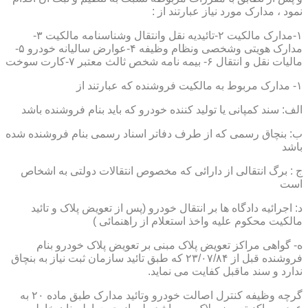
نمود ، مدارک مورد نیاز عبارتند از :
۱-مدارک مالکیت ۲-تائیدیه نقل وانتقال وشناسنامه مالکیت ۳-
مدارک هویتی وشخصی ونظام وظیفه ۴-عوارض سالیانه خودرو ۵-
مالیات نقل و انتقال ۶- بیمه نامه شخص ثالث معتبر ۷-کارت سوخت
۱- مدارک مربوط به مالکیت فروشنده که عبارتند از
الف: سند کمپانی یا تولید کننده خودرو که باید بنام فروشنده باشد
ب: بنچاق رسمی که از طرف دفاتر اسناد رسمی بنام فروشنده شده
باشد
ج : برگ انتقالی از دارائی که مخصوص انتقالات دولتی به اشخاص
است
د: اجرائیه دادگاه ها بر انتقال خودرو (پس از تعویض پلاک و تائید
مالکیت محکوم علیه واخذ استعلام از راهنمائی )
ه- گواهی مراکز تعویض پلاک مبنی بر تعویض پلاک خودرو بنام
فروشنده قبل از ۲۳/۰۷/۸۴ که طبق تائید سازمان ثبت نیاز به بنچاق
ندارد و سند ماقبل کفایت می نماید.
گرچه وظیفه کنترل اصالت خودرو وتائید مدارک طبق ماده ۲۰ به