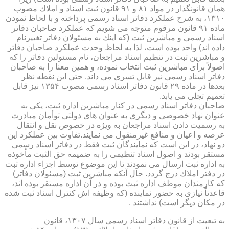
همان قانونگذار در مواد ۸۱ و ۹۱ قانون ثبت اسناد و املاك مصوب
۱۳۱۰، به شرح عملكرد دفاتر اسناد رسمی پرداخته و با لحاظ نمودن
ماده ۹۱ قانون مرقوم متوجه می شویم كه عملكرد صاحبان دفاتر
اسناد رسمی و مباشرین ثبت (كه اینك به مسئولان دفاتر تغییرنام
داده اند) واحد بوده است، لذا به لحاظ وحدت عملكرد صاحبان دفاتر
و مباشرین ثبت در تنظیم اسناد مراجعان، نام مسئولین دفاتر را كه
اصولاً برای مباشرین ثبت انتخاب نموده، و همین معنا را به صاحبان
دفاتر اسناد رسمی نیز قابل تسری می داند. حتی این نقطه نظر
بعدها در ماده ۲۹ قانون دفاتر اسناد رسمی مصوب ۱۳۵۴ نیز قابل
تعمیم تجلی می یابد.
صاحبان دفاتر اسناد رسمی در كنار مباشرین اداره ثبت، یكی به
عنوان نهاد خصوصی و دیگری به عنوان های دولتی توأمان مبادرت
به رسمیت دادن اسناد مراجعان به ویژه در خصوص نقل و انتقال
عرصه و اعیان و منافع غیرمنقول می نمایند.تفاوت بین عملكرد این
دو نهاد، در این است كه نمایندگان ثبت فقط در دفاتر اسناد رسمی
مستقر بودند و اصول اسناد تنظیمی را به ضمیمه حق الثبت مأخوذه
به اداره ثبت ارسال می نمودند تا این موضوع توسط اجزاء اداره ثبت
در دفتر املاك درج گردد. حال آنكه مباشرین ثبت (مسئولان دفاتر)
كه كارمندان موظف اداره ثبت بوده و در آن اداره مستقر بوده اند،
قاعدتاً نیازی به حضور نماینده (كه وظیفه اش كنترل اسناد ثبت شده
در مكان دیگر است) نداشتند .
به تبعیت از قانون دفاتر اسناد رسمی سال ۱۳۰۷، قانون