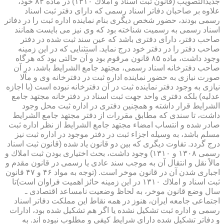
جدیدالتصویب (قانون ثبت اسناد و املاك ۱۳۱۰) در ماده ۸۴ خود،
علاوه بر صاحبان دفاتر اسناد رسمی كه دارای دفتر ثبت اسناد
رسمی بودند، حضور شخص دیگری بنام نماینده اداره ثبت را در دفاتر
اسناد رسمی به رسمیت شناخته بود كه وی نیز می بایست همانند
صاحب دفتر، دارای دفتری باشد كه عین سند ثبت شده در دفتر
صاحب دفتر را در دفتر خود درج نماید. استثنایی كه در این زمینه
وجود داشت، ماده ۸۵ قانون مرقوم بود و آن حالتی بود كه هرگاه
صاحب دفترخانه اسناد رسمی، مجتهد جامع الشرایط باشد، در آن
صورت نیازی به حضور نماینده اداره ثبت در دفترخانه وی و مآلا
نیازی به وجود دفتر نماینده ثبت در آن دفترخانه نبوده است (با اجازه
عدلیه) بلكه دفتری واحد جهت ثبت اسناد در دفترخانه مجتهد جامع
الشرایط قرار داشته و همچنین دفتری در اداره ثبت محل وجود
داشت، تا سندی كه مطابق مقررات از دفتر مجتهد جامع الشرایط
صادر شده و انتساب امضاء مجتهد جامع الشرایط از نظر اداره ثبت
مسلم باشد، به وسیله اجزاء ثبت در دفتر موجود در اداره ثبت نیز
درج گردد. تفاوت دیگری كه بین دو قانون یاد شده (قانون ثبت اسناد
رسمی ۱۳۰۸ و ۱۳۱۰) وجود داشت، بحث اختیاری بودن ثبت املاك و
مالاً نقل و انتقال آن به موجب سند عادی یا رسمی در قانون مقدم و
اجباری شدن آن در قانون موخر است. (توجه به مواد ۴۶ و ۴۷ قانون
ثبت اسناد و املاك ۱۳۱۰ در این زمینه حائز اهمیت فراوان است)تا
سال وضع قانون موخر، به لحاظ وضعیت نامساعد اقتصادی ـ
اجتماعی جامعه ایران، هنوز در همه نقاط این مملكت دفاتر اسناد
رسمی و اداره ثبت تشكیل نشده یا اگر هم تشكیل شده بود، ادارات
و دفاتر تشكیل شده دارای شرایط كیفی و مطلوب نبوده اند. به