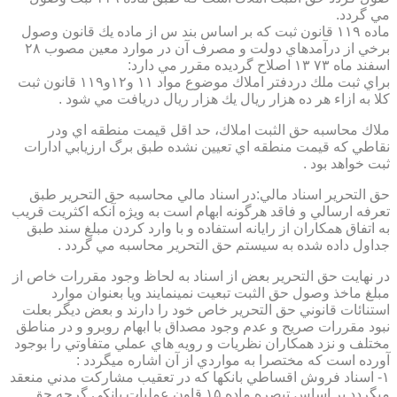
مي گردد.
ماده ۱۱۹ قانون ثبت كه بر اساس بند س از ماده يك قانون وصول
برخي از درآمدهاي دولت و مصرف آن در موارد معين مصوب ۲۸
اسفند ماه ۷۳ ۱۳ اصلاح گرديده مقرر مي دارد:
براي ثبت ملك دردفتر املاك موضوع مواد ۱۱ و۱۲و۱۱۹ قانون ثبت
كلا به ازاء هر ده هزار ريال يك هزار ريال دريافت مي شود .
ملاك محاسبه حق الثبت املاك، حد اقل قيمت منطقه اي ودر
نقاطي كه قيمت منطقه اي تعيين نشده طبق برگ ارزيابي ادارات
ثبت خواهد بود .
حق التحرير اسناد مالي:در اسناد مالي محاسبه حق التحرير طبق
تعرفه ارسالي و فاقد هرگونه ابهام است به ويژه آنكه اكثريت قريب
به اتفاق همكاران از رايانه استفاده و با وارد كردن مبلغ سند طبق
جداول داده شده به سيستم حق التحرير محاسبه مي گردد .
در نهايت حق التحرير بعض از اسناد به لحاظ وجود مقررات خاص از
مبلغ ماخذ وصول حق الثبت تبعيت نمينمايند ويا بعنوان موارد
استنائات قانوني حق التحرير خاص خود را دارند و بعض ديگر بعلت
نبود مقررات صريح و عدم وجود مصداق با ابهام روبرو و در مناطق
مختلف و نزد همكاران نظريات و رويه هاي عملي متفاوتي را بوجود
آورده است كه مختصرا به مواردي از آن اشاره ميگردد :
۱- اسناد فروش اقساطي بانكها كه در تعقيب مشاركت مدني منعقد
ميگردد بر اساس تبصره ماده ۱۵ قاون عمليات بانكي گرچه حق