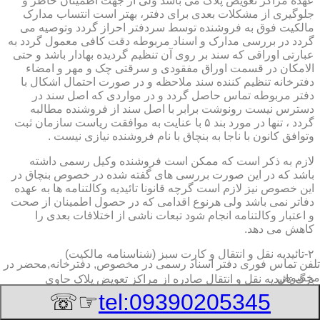
عهده مراکز تعویض پلاک می باشد ولی از جهت اطمینان خاطر و
جلوگیری از مشکلات بعدی برای دفتر، بهتر است انتساب مدارک
مالکیت فوق به فروشنده توسط سردفتر احراز گردد وتوصیه می
گردد در بررسی مدارک و اسناد مربوطه دقت کافی معمول گردد به
عبارتی اوراقی که سند بر روی آن تنظیم گردیده بهادار باشد و حتی
الامکان در قسمت اوراق مفقودی و سرقتی چک و مهر و امضاء
دفترخانه تنظیم کننده سند ملاحظه و در صورت احتمال اشکال با
دفتر مربوطه تماس حاصل گردد و در مواردی که اصل سند در
دسترس نیست رونوشت برابر با اصل سند از فروشنده مطالبه
گردد ، تنها در مورد بند ۵ با عنایت به موافقت ریاست سازمان ثبت
وتوافق کانون با ناجا به بنچاق با نام فروشنده نیازی نیست .
لازم به ذکر است که ممکن است فروشنده وکیل رسمی داشته
باشد که در این صورت بررسی های گفته شده در خصوص بنچاق در
این خصوص نیز لازم است گرچه قانونا تائیدیه وکالتنامه ها به عهده
دفاتر نمی باشد ولی هرنوع اقدامی که در حصول اطمینان از صحت
و اعتبار وکالتنامه انجام شود تبعات ناشی از اختلافات بعدی را
کاهش می دهد.
۲-تائیدیه نقل و انتقال و کارت سبز (شناسنامه مالکیت)
تلفن تماس فوری
دفتر اسناد رسمی در مخصوص, دفترخانه,محضر در
مخصوص
برگ تائیدیه نقل و انتقال صادره از مراکز تعویض پلاک حاوی
مشخصات کامل خودرو اعم از نوع ، سیستم ، مدل ، رنگ ، شماره
☞☏
tel:09390205345
موتور و شاسی ، تیپ و بخصوس شماره شناسه خودرو ( VIN ) در
صدر صفحه و مشخصات فروشنده و خریدار اعم از مشخصات