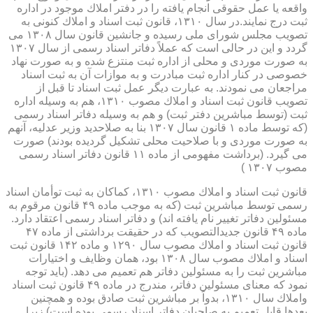
واقعه یا عمل حقوقی انجام یافته را در دفتر املاك موجود در اداره
ثبت درج نمایند.در سال ۱۳۱۰، قانون ثبت اسناد و املاك كنونی به
تصویب مجلس شورای ملی رسیده و جانشین قانون سال ۱۳۰۸ می
گردد و این در حالی است كه عملاً دفاتر اسناد رسمی از سال ۱۳۰۷
به صورت موردی و محلی از اداره ثبت منتزع شده و به صورت نهاد
خصوصی در كنار اداره ثبت مبادرت و به موازات آن به ثبت اسناد
مراجعان می نمودند. به عبارت دیگر عمل ثبت اسناد تا قبل از
تصویب قانون ثبت اسناد و املاك مصوب ۱۳۱۰، هم به وسیله اداره
ثبت (توسط مباشرین دفتر ثبت) و هم به وسیله دفاتر اسناد رسمی
(كه توسط ماده ۱ قانون سال ۱۳۰۷ بنا به صلاحدید وزیر عدلیه، آنهم
به صورت موردی و با صلاحیت محلی تشكیل گردیده بودند) صورت
می گیرد. (برداشت مفهومی از ماده ۱۱ قانون دفاتر اسناد رسمی
مصوب ۱۳۰۷ )
قانون ثبت اسناد و املاك مصوب ۱۳۱۰، كماكان به ثبت توأمان اسناد
رسمی توسط مباشرین ثبت (كه به موجب ماده ۴۹ قانون مرقوم به
مسئولین دفاتر تغییر نام یافته اند) و دفاتر اسناد رسمی اعتقاد دارد.
ماده ۴۹ قانون جدیدالتصویب كه در حقیقت برداشتی از ماده ۴۷
قانون ثبت اسناد و املاك مصوب سال ۱۲۹۰ و ماده ۱۴۲ قانون ثبت
اسناد و املاك مصوب سال ۱۳۰۸ بود، همان وظایف و اختیارات
مباشرین ثبت را به مسئولین دفاتر هم تعمیم می دهد. (باید توجه
نمود كه معنای مسئولین دفاتر، مندرج در ماده ۴۹ قانون ثبت اسناد
واملاك سال ۱۳۱۰، بدواً بر مباشرین ثبت صادق بوده و همچنین
بعدها قابل تعمیم به صاحبان دفاتر اسناد رسمی بوده است) زیرا