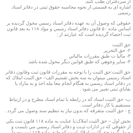
از سردفتران طلب کنند.
اشاره ای به قسمتی از نحوه محاسبه حقوق ثبتی در دفاتر اسناد
رسمی
حقوقي كه وصول آن به عهده دفاتر اسناد رسمي محول گرديده بر
اساس ماده ۵۰ قانون دفاتر اسناد رسمي و مواد ۱۱۸ به بعد قانون
ثبت احصاء گرديده است كه عبارتند از :
حق الثبت
۲- حق التحرير
۳- ماليا ت طبق مقررات مالياتي
۴- ساير وجوهي كه طبق قوانين ديگر محول شده باشد
حق الثبت:حق الثبت را با توجه به مقررات قانون ثبت وقانون دفاتر
اسناد رسمي ميتوان به سه بخش تقسيم الف– حق الثبت املاك كه
در دفاتر اسناد رسمي به هنگام انجام معا مله اخذ و به مازاد يا
بقاياي ثبتی تعبیر می شود .
ب- حق الثبت اسناد كه در رابطه با تمام اسناد مطرح و در ارتباط
مستقيم با كار دفاتر است .
ج - حق الثبت متفرقه كه بدون نياز به تنظیم سند وصول می گردد .
بخش اول – حق الثبت املاک:با عنايت به ماده ۱۱۸ قانون ثبت يكي
از حقوقي كه در ادارات ثبـت و دفاتر اسناد رسمي مي بايست و
صول گردد حق الثبت املاك است كه طبق ماده ۱۱۹ ثبت وصول