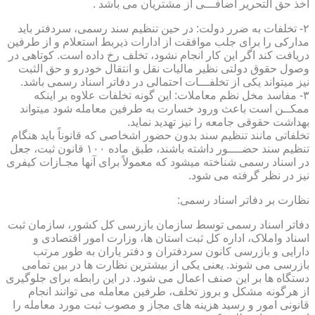
اخذ حق التحریر اضافـــی از مشتریان می باشد .
۲- تخلفات به ضرر دولت: در حین تنظیم سند رسمی، سردفتر باید
مدارکی را برای جلب موافقت از ادارات ذیربط استعلام و از طرفین
دریافت کند اگر این کار انجام نشود، تخلف رخ داده است. کوتاهی در
وصول حقوق دولتی نظیر مالیات نقل و انتقال خودرو و حق الثبت
نیز میتواند یکی از تخلفـــات احتمالی در دفاتر اسناد رسمی باشد.
۳- مفاسد مخل نظم معاملات: این گونه تخلفات علاوه بر اینکه
ممکــن است باعث ورود خسارت به طرفین معامله شود میتواند
بهداشت حقوقی جامعه را نیز تهدید نماید.
تخلفاتی مانند تنظیم سند بدون حضور اشخاصی که قانوناً باید هنگام
تنظیم سند حضــــور داشته باشند، طبق ماده ۱۰۰ قانون ثبت، جعل
در اسناد رسمی شناخته میشود که معمولاً برای آنها مجـازات کیفری
نیز در نظر گرفته می شود.
نظارت بر دفاتر اسناد رسمی:
دفاتر اسناد رسمی توسط سازمان بازرسی کل کشور، سازمان ثبت
اسناد واملاک، اداره کل ثبت استان ها، وزارت امور اقتصادی و
دارایی و بازرسی کانون سردفتران و دفتر یاران به طور مرتب
بازرسی می شوند. یعنی یکی از بیشترین نظارت ها در بین تمامی
دستگاه ها بر این صنف اعمال می شود. در این رابطه برای جلوگیری
از هرگونه مشکل و بروز تخلف، طرفین معامله می توانند انجام
قانونی امور و رسید هزینه های مجاز و مصوب ثبت مورد معامله را