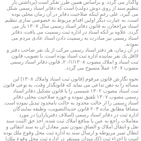
واگذار می گردد. و براساس همین طرز تفكر است (برداشتن بار
تنظیم سند از روی دوش دولت) است كه دفاتر اسناد رسمی شكل
می گیرد، علی رغم اینكه صلاحیت دفاتر در آن زمان محلی بوده
است. به عبارت دیگر اولین اقدام مربوط به خصوصی سازی تنظیم
اسناد مراجعان، به قانون دفاتر اسناد رسمی سال ۱۳۰۷ باز می
گردد. علاوه بر آنكه اسناد در اداره ثبت رسمیت می یافت، دفاتر
اسناد رسمی نیز مبادرت به رسمیت دادن اسناد عادی مردم می
نمودند.
در آن زمان، هر دفتر اسناد رسمی مركب از یك نفر صاحب دفتر و
لااقل یك نفر نماینده اداره ثبت اسناد بوده است. با تصویب قانون
ثبت اسناد و املاك مصوب ۲۰/۱/۱۳۰۸، قانون دفاتر اسناد رسمی
مصوب ۱۳۰۷ عملاً منسوخ می گردد .
نحوه نگارش قانون مرقوم (قانون ثبت اسناد واملاك ۱۳۰۸) این
مسأله را به ذهن تداعی می نماید كه قانونگذار وقت، به نوعی قانون
ثبت اسناد مصوب ۱۳۰۲ شمسی را با قانون تشكیل دفاتر اسناد
رسمی مصوب ۱۳۰۷ تلفیق نموده و حوزه صلاحیت محلی دفاتر
اسناد رسمی را از حالت محدود به حالت نامحدود تبدیل نموده است.
مضافاً مطابق ماده ۲۰۳ قانون جدیدالتصویب، وظیفه نمایندگان
اداره ثبت در دفاتر اسناد رسمی (اسلاف دفتریاران) در مورد
معاملات راجع به عین یا منافع املاك ثبت شده، اخذ حق الثبت سند
نقل و انتقال املاك و الصاق نمودن تمبر معادل آن به سند انتقالی و
ابطال تمبر مربوطه و ارسال سند به اداره ثبت محل وقوع ملك بوده
است تا اجزاء ثبت (كارمندان مستقر در اداره ثبت محل وقوع ملك)