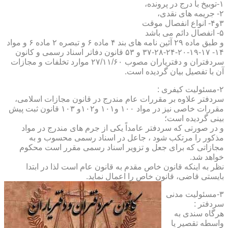
۱-توبیخ با درج در پرونده،
۲- جریمه های نقدی،
۳و۴- انواع انفصال موقت
۵- انفصال دائم می باشد
و طبق ماده ۲۹ آئین نامه های بند ۴ ماده ۶ و تبصره ۲ ماده ۶ و مواد
۱۴- ۱۷-۱۹-۲۰-۲۴-۲۸-۳۷ و ۵۳ قانون دفاتر اسناد رسمی و کانون
سردفتران و دفتریاران مصوب ۲۷/۱۱/۶۰ موارد تخلفات و مجازات
آن با تفصیل بیان گردیده است.
۲-مسئولیت کیفری :
سردفتر علاوه بر مقررات عام مندرج در قانون مجازات اسلامی،
مقررات خاصی نیز در مواد ۱۰۰ و۱۰۱ و۱۰۲و ۱۰۳ قانون ثبت پیش
بینی گردیده است؛
و در صورتی که سردفتر عامداً یکی از جرم های مندرج در مواد
مذکور را مرتکب شود ، جاعل در اسناد رسمی محسوب و به
مجازاتی که برای جعل و تزویر اسناد رسمی مقرر است محکوم
خواهد شد.
نظر به اینکه قانون خاص مقدم به قانون عام است لذا در ابتدا
بایستی قاضی، قانون خاص را اعمال نماید.
۳-مسئولیت مدنی
سردفتر :
هرگاه سندی به
واسطه تقصیر یا