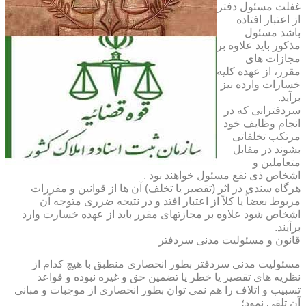
غفلت مسئول دفتر
از اعتبار افتاده
باشد مسئول
مذکور باید علاوه بر
مجازات های
مقرر، از عهده کلیه
خسارات وارده نیز
برآید.
سردفترانی که در
انجام وظایف خود
مرتکب تخلفاتی
بشوند در مقابل
متعاملین و
اشخاص ذی نفع مسئول خواهند بود .
هرگاه سندی در اثر (تقصیر یا تخلف) آن ها از قوانین و مقررات
مربوط بعضاً یا کلاً از اعتبار افتد و در نتیجه ضرری متوجه آن
اشخاص شود علاوه بر مجازتهای مقرر باید از عهده خسارت وارد
برآیند.
قانون و مسئولیت مدنی سردفتر
مسئولیت مدنی سردفتر بطور انحصاری منطبق با هیچ کدام از
نظریه های تقصیر یا خطر یا تضمین حق و غیره نبوده و قواعد
تسبیب و اتلاف را هم نمی توان بطور انحصاری از موجبات و مبانی
آن تلقی نمود؛