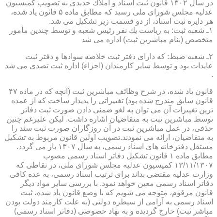
در سال ۱۳۰۲ قانون ثبت اسناد و املاك جدیدی به تصویب كمیسیون
عدلیه مجلس شورای ملی رسید كه مطابق ماده ۵ قانون یاد شده،
هر دایره ثبت اسناد، از دو قسمت زیر تشكیل می شد.
۱ـ شعبه ثبت: به ریاست یك نفر رئیس شعبه و توسط چندین مأمور
متخصص (بنام مباشرین ثبت) اداره می شد
۲ـ شعبه ضبط: كه دارای دفتر ثبت خلاصه سوادها و دفتر ثبت
عایدات بود و توسط سایر كارمندان (اجزاء) اداره ثبت تصدی می شد
.
قانون یاد شده، در شرح وظائف مباشرین ثبت (آنچه كه در ماده ۴۷
قانون سابق مندرج شده بود) تغییراتی را پدیدار ساخت كه از عمده
ترین تغییرات آن می توان به لغو ضمنی دادن صورت ثبت دفاتر
توسط مباشرین ثبت به متقاضیان اشاره داشت. لیكن علیرغم چنین
حذفی، در عمل مباشرین ثبت در آن روزگاران صورت ثبت سند را
به متقاضیان، ارائه می نمودند.تصویب اولین قانون مربوط به تشكیل
مستقل دفترخانه های اسناد رسمی، به سال ۱۳۰۷ باز می گردد.
مطابق ماده ۱ قانون تشكیل دفاتر اسناد رسمی مصوب
۱۳/۱۱/۱۳۰۷ كمیسیون عدلیه مجلس شورای ملی، در نقاطی كه
وزارت عدلیه مقتضی بداند برای ترتیب اسناد رسمی، به عده كافی
دفاتر اسناد رسمی معین خواهد نمود. با بررسی سایر مواد دیگر
قانون مرقوم، متوجه می شویم كه با وضع قانون یاد شده، ثبت
اسناد رسمی به آرامی از سیطره دولتی (به علت كارمند دولت بودن
مباشر ثبت) خارج گردیده و به نهاد خصوصی (دفاتر اسناد رسمی)