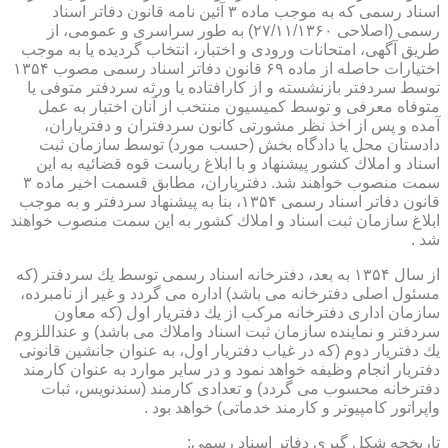
اسناد رسمی كه به موجب ماده ۳ آئین نامه قانون دفاتر اسناد
رسمی (اصلاحی ۲۷/۱۱/۱۳۶۰) به طور سراسری و عمومی، از
طریق آگهی، امتحانات ورودی و اختبار، انتخاب گردیده یا به موجب
اختیارات حاصله از ماده ۶۹ قانون دفاتر اسناد رسمی مصوب ۱۳۵۴
توسط سردفتر بازنشسته و از كارافتاده یا ورثه سردفتر متوفی یا
متوفاه معرفی و توسط كمیسیون منتخب از آنان اختبار به عمل
آمده و پس از اخذ نظر مشورتی كانون سردفتران و دفتریاران،
دادستان محل یا دادگاه بخش (حسب مورد) توسط سازمان ثبت
اسناد و املاك كشور پیشنهاد و با ابلاغ ریاست قوه قضائیه به این
سمت منصوب خواهند شد. دفتریاران، مطابق قسمت اخیر ماده ۳
قانون دفاتر اسناد رسمی ۱۳۵۴، بنا به پیشنهاد سردفتر و به موجب
ابلاغ سازمان ثبت اسناد و املاك كشور به این سمت منصوب خواهند
شد .
از سال ۱۳۵۴ به بعد، دفترخانه اسناد رسمی توسط یك سردفتر (كه
مسئول اصلی دفترخانه می باشد) اداره می گردد و غیر از نامبرده،
سازمان اداری دفترخانه مركب از یك دفتریار اول (كه معاون
سردفتر و نماینده سازمان ثبت اسناد واملاك می باشد) و عنداللزوم
یك دفتریار دوم (كه در غیاب دفتریار اول، به عنوان جانشین قانونی
دفتریار انجام وظیفه خواهد نمود و در سایر موارد به عنوان كارمند
دفترخانه محسوب می گردد) و تعدادی كارمند (سندنویس، ثبات
واپراتور كامپیوتر و كارمند خدماتی) خواهد بود .
تاریخچه شكل گیری دفاتر اسناد رسمی: