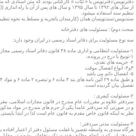
دفترنویس:دفترنویس یا « ثبّات » کارکنانی بودند که متن اسنادی که م
از سال های ۱۳۹۲ تا سال ۱۳۹۵ و سال های پس 
تنظیم سند استفاده میشود.
سندنویس:سندنویسان همان (کارمندان باتجربه و مسلط به نحوه تنظیم 
مبحث دوم) : مسئولیت های دفترخانه
سه نوع مسئولیت برای دفاتر اسناد رسمی در ایران وجود دارد:
۱-مسئولیت انتظامی و اداری ماده ۳۸ قانون دفاتر اسناد رسمی مجازات های انتظامی را برمی شمرد که ۵ درجه شامل :
۱-توبیخ با درج در پرونده،
۲- جریمه های نقدی،
۳و۴- انواع انفصال موقت
۵- انفصال دائم می باشد
تفصیل بیان گردیده است.
۲-مسئولیت کیفری :
سردفتر علاوه بر مقررات عام مندرج در قانون مجازات اسلامی، مقررات خاصی نیز در مواد ۱۰۰ و۱۰۱ و۱۰۲و ۳
و در صورتی که سردفتر عامداً یکی از جرم های مندرج در مواد مذک
نظر به اینکه قانون خاص مقدم به قانون عام است لذا در ابتدا بایستی
۳-مسئولیت مدنی سردفتر :
هرگاه سندی به واسطه تقصیر یا غفلت مسئول دفتر از اعتبار افتاده با
سردفترانی که در انجام وظایف خود مرتکب تخلفاتی بشوند در مقابل 