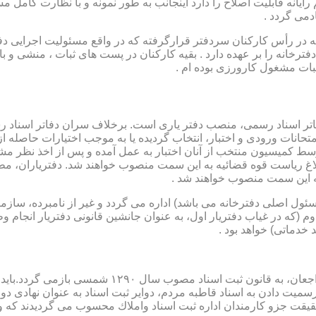
رایانه قابلیت اصلاح را دارد اینجانب به طور نمونه و با نظارت کامل مس
دمی گردد .
ار می باشد که در رأس کارکنان سردفتر قرارگرفته که در واقع مسئولیت اجرایی
فترخانه را بر عهده دارد . بقیه کارکنان در پست های ثبات ، منشی و 
بات مشغول کارورزی بوده ام .
توسط كمیسیون منتخب از آنان اختبار به عمل آمده و پس از اخذ نظر م
به این سمت منصوب خواهند شد .
 (كه مسئول اصلی دفترخانه می باشد) اداره می گردد و غیر از نامبرده، س
وم (كه در غیاب دفتریار اول، به عنوان جانشین قانونی دفتریار انجام 
 خدماتی) خواهد بود .
نطفه اولیه و ابتدایی شكل گیری مركزیتی جهت ثبت رسم
ن اداره ثبت اسناد واملاك محسوب می گردیدند كه وظایف آنان در ماده ۴۷ قانون مرقوم،ا