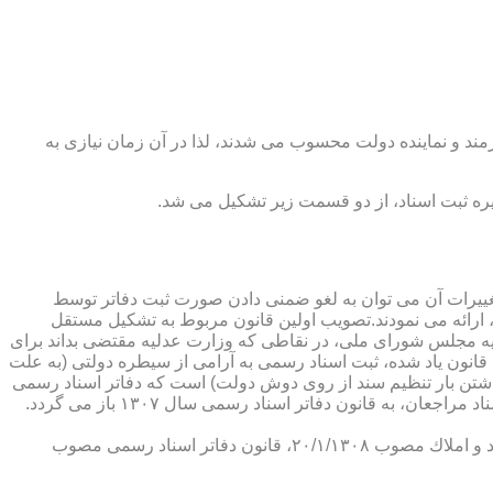
رمند و نماینده دولت محسوب می شدند، لذا در آن زمان نیازی به
پدیدار ساخت كه از عمده ترین تغییرات آن می توان به لغو ضمنی دادن صورت ثبت دفاتر توسط
ارائه می نمودند.تصویب اولین قانون مربوط به تشكیل مستقل
۱۳۰۷ باز می گردد. مطابق ماده ۱ قانون تشكیل دفاتر اسناد رسمی مصوب ۱۳/۱۱/۱۳۰۷ كمیسیون عدلیه مجلس شورای ملی، در نقاطی كه وزارت عدلیه مقتضی بداند برای
قانون یاد شده، ثبت اسناد رسمی به آرامی از سیطره دولتی (به علت
اشتن بار تنظیم سند از روی دوش دولت) است كه دفاتر اسناد رسمی
شكل می گیرد، علی رغم اینكه صلاحیت دفاتر در آن زمان محلی بوده است. به عبارت دیگر اولین اقدام مربوط به خصوصی سازی تنظیم اسناد مراجعان، به قانون دفاتر اسناد رسمی سال ۱۳۰۷ باز می گردد.
در آن زمان، هر دفتر اسناد رسمی مركب از یك نفر صاحب دفتر و لااقل یك نفر نماینده اداره ثبت اسناد بوده است. با تصویب قانون ثبت اسناد و املاك مصوب ۲۰/۱/۱۳۰۸، قانون دفاتر اسناد رسمی مصوب