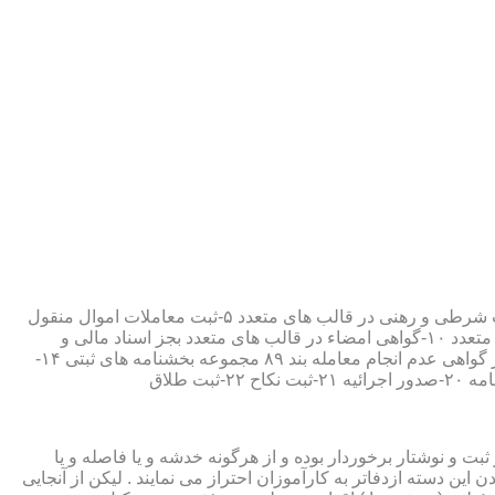
۱-ثبت اسناد مطابق مقررات قانونی ۲-ارائه مواد مصدق از اسناد ثبت شده ۳-تصدیق صحت امضاء،قبول و حفظ اسناد امانتی ۴-ثبت معاملات شرطی و رهنی در قالب های متعدد ۵-ثبت معاملات اموال منقول
۶-ثبت معاملات اموال غیر منقول ۷-ثبت وصیت در قالبهای عهدی و تکمیلی ۸-ثبت اقرارنامه در قالب های متعدد ۹-ثبت وکالت در قالب های متعدد ۱۰-گواهی امضاء در قالب های متعدد بجز اسناد مالی و
معاملاتی ۱۱-تصدیق کپی اسناد و اوراق مراجعین ۱۲-دریافت قبوض سپرده مستاجرین در قالب بند ۵۲ مجموعه بخشنامه های ثبتی ۱۳-صدور گواهی عدم انجام معامله بند ۸۹ مجموعه بخشنامه های ثبتی ۱۴-
ت و نوشتار برخوردار بوده و از هرگونه خدشه و یا فاصله و یا
ین دسته ازدفاتر به کارآموزان احتراز می نمایند . لیکن از آنجایی