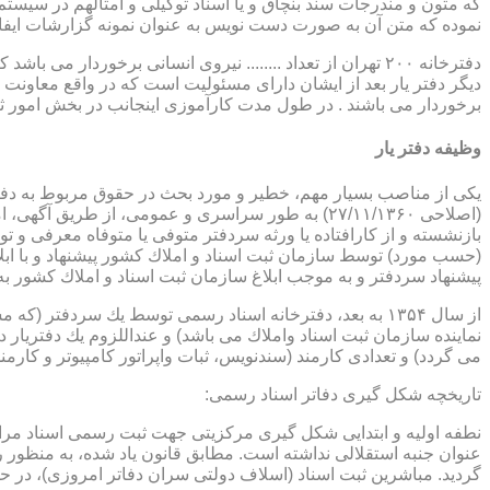
که متون و مندرجات سند بنچاق و یا اسناد توکیلی و امثالهم در سیستم 
نموده که متن آن به صورت دست نویس به عنوان نمونه گزارشات ایفا
دفترخانه ۲۰۰ تهران از تعداد ........ نیروی انسانی برخورد
دیگر دفتر یار بعد از ایشان دارای مسئولیت است که در واقع معاونت د
برخوردار می باشند . در طول مدت کارآموزی اینجانب در بخش امور ث
وظیفه دفتر یار
بازنشسته و از كارافتاده یا ورثه سردفتر متوفی یا متوفاه معرفی و 
پیشنهاد سردفتر و به موجب ابلاغ سازمان ثبت اسناد و املاك كشور 
از سال ۱۳۵۴ به بعد، دفترخانه اسناد رسمی توسط یك سردفتر
نماینده سازمان ثبت اسناد واملاك می باشد) و عنداللزوم یك دفتریار د
می گردد) و تعدادی كارمند (سندنویس، ثبات واپراتور كامپیوتر و كارمند
تاریخچه شكل گیری دفاتر اسناد رسمی:
گردید. مباشرین ثبت اسناد (اسلاف دولتی سران دفاتر امروزی)، در حقیقت جزو كارمندا