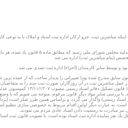
نكه مباشرین ثبت، جزو اركان اداره ثبت اسناد و املاك یا به نوعی كا
ن یاد شده، در شرح وظائف مباشرین ثبت (آنچه كه در ماده ۴۷ قانون سابق مندرج شده بود) تغییراتی را 
 عمل مباشرین ثبت در آن روزگاران صورت ثبت سند را به متقاضیان، 
دفترخانه های اسناد رسمی، به سال 
. با بررسی سایر مواد دیگر قانون مرقوم، متوجه می شویم كه با وضع 
ر اسناد رسمی) واگذار می گردد. و براساس همین طرز تفكر است (برد
ی نیز مبادرت به رسمیت دادن اسناد عادی مردم می نمودند.