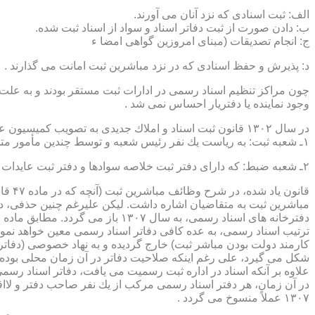
الف: ثبت اسنادی كه نزد آنان می آورند.
ب: دادن صورت از ثبت دفاتر اسناد و سواد از اسناد ثبت شده.
ج: انجام تصدیقات (مبنای امروزین گواهی امضا ء
د: پذیرش و حفظ اسنادی كه در نزد مباشرین ثبت امانت می گذارند .
چون مراكز تنظیم اسناد رسمی در ادارات ثبت مستقر بودند و به علت ای
وجود نماینده یا دفتریار احساس نمی شد .
در سال ۱۳۰۲ قانون ثبت اسناد و املاك جدیدی به تصویب كمیسیون عدلیه مجلس شورای ملی رسید كه مطابق ماده ۵ قانون یاد شده، هر دایره ثبت اسناد، از دو قسمت زیر تشكیل می شد.
۱ـ شعبه ثبت: به ریاست یك نفر رئیس شعبه و توسط چندین مأمور متخصص (بنام مباشرین ثبت) اداره می شد
۲ـ شعبه ضبط: كه دارای دفتر ثبت خلاصه سوادها و دفتر ثبت عایدات بود و توسط سایر كارمندان (اجزاء) اداره ثبت تصدی می شد .
قانو
مباشرین ثبت به متقاضیان اشاره داشت. لیكن علیرغم چنین حذفی، در
ترتیب اسناد رسمی، به عده كافی دفاتر اسناد رسمی معین خواهد نمود
كارمند دولت بودن مباشر ثبت) خارج گردیده و به نهاد خصوصی (دفات
علاوه بر آنكه اسناد در اداره ثبت رسمیت می یافت، دفاتر اسناد رسم
۱۳۰۷ عملاً منسوخ می گردد .