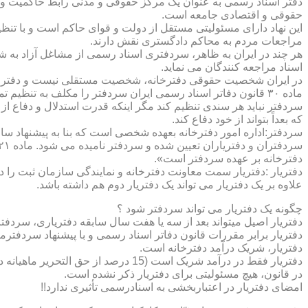
دفتر اسناد رسمی به عنوان یک مرکز حقوقی و مدنی رابط حاکمیت و ش
حقوقی و اقتصادی جامعه است.
این نهاد دارای مسئولیتی مستقل از دولت و قوای حاکم است و با تنظ
مراجعات مردم به محاکم دادگستری نقش دارند.
هر چند در ایران به ظاهر، سردفتری اسناد رسمی از مشاغل آزاد به شم
اسناد مراجعه کنندگان می نماید.
در ایران شخصیت حقوقی دفترخانه، شخصیت مستقلی نیست و دفترخان
ماده ۳۰ قانون دفاتر اسناد رسمی ایران سردفتر را مکلف به تنظ
سردفتر نباید هر سندی تنظیم کند مگر اینکه قدرت استدلال و دفاع از 
که بعداً بتواند از خود دفاع کند.
سردفتر:اداره امور دفترخانه بعهده شخصی است که بنا به پیشنهاد سا
دفترخانه بر عهده سردفتر است».
علاوه بر یک دفتریار می تواند یک دفتریار دوم هم داشته باشد.
چگونه یک دفتریار می تواند سردفتر شود ؟
دفتریار اصیل میتواند بعد از سه یا هفت سال سابقه دفتریاری، سردفتر
دفتریار برابر مقررات قانون دفاتر اسناد رسمی و با پیشنهاد سردفتر
دفتریار، شریک درآمد دفترخانه است.
دفتریار فقط در درآمد شریک است (15 درصد از حق التحریر ماهیانه دفترخانه )و در کار و مسئولیت و هزینه ها وضررها هیچ شراکتی ندارد.
در قانون، هیچ مسئولیتی برای دفتریار ذکر نشده است.
امضای دفتریار در اعتباربخشی به اسنادرسمی تأثیری ندارد!!