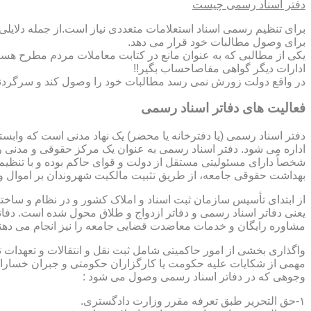
دفتر اسناد رسمی چیست
برای تنظیم رسمی اسناد استعلامات متعددی نیاز است.از جمله دلایل
برای وصول مطالبات خود قرار می دهد.
یکی از مطالبی که به عنوان مانع در کتابت معاملات مردم مطرح هست
ادارات دیگر گواهی مفاصاحساب بگیر!!
در واقع دولت زورش نمی رسد مطالبات خود را وصول کند و سرگردنه ر
فعالیت های دفاتر اسناد رسمی
دفتر اسناد رسمی (یا دفترخانه یا محضر) یک نهاد مدنی است که وابس
اداره می شود. دفتر اسناد رسمی به عنوان یک مرکز حقوقی و مدنی ر
شخصاً دارای مسئولیتی مستقل از دولت و قوای حاکم بوده و با تنظی
بهداشت حقوقی جامعه، از طریق تثبیت مالکیت شهروندان بر اموال و 
از ابتدای تأسیس سازمان ثبت اسناد و املاک کشور و در نظام و ساخت
یعنی دفاتر اسناد رسمی و دفاتر ازدواج و طلاق محول شده است. دفا
مشاوره رایگان و خدمات معاضدت قضایی جامعه را نیز انجام می دهن
واگذاری بخشی از امور حاکمیتی شامل ثبت نقل و انتقالات و تعهدا
مهمی از شکایات علیه حکومت یا کارگزاران حکومتی و جبران خسارات
وجوهی که در دفاتر اسناد رسمی وصول می شود :
۱-حق التحریر طبق تعرفه مقرر وزارت دادگستری.