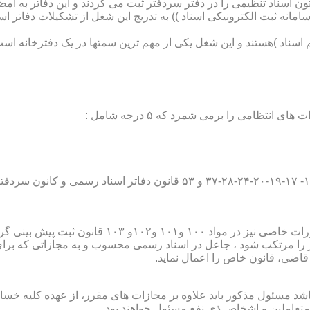
تون اسناد تنظیمی را در دفتر سردفتر ثبت می کردند و این دفاتر به ام
از آن با راه اندازی ((سامانه ثبت الکترونیکی اسناد )) به تدریج این شغل از تشک
اسناد )هستند و این شغل یکی از مهم ترین سمتها در یک دفترخانه است
۱۰ قانون ثبت پیش بینی گردیده است؛
ور را مرتکب شود ، جاعل در اسناد رسمی محسوب و به مجازاتی که بر
 قاضی، قانون خاص را اعمال نماید.
شد مسئول مذکور باید علاوه بر مجازات های مقرر، از عهده کلیه خسارا
متعاملین و اشخاص ذی نفع مسئول خواهند بود .