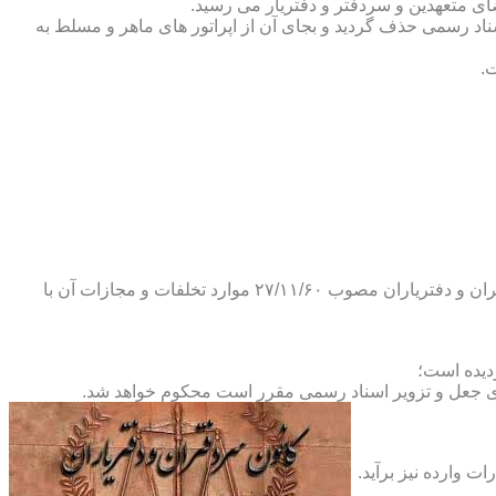
ضای متعهدین و سردفتر و دفتریار می رسید.
یلات دفاتر اسناد رسمی حذف گردید و بجای آن از اپراتور های ماهر و مسلط به
.
و طبق ماده ۲۹ آئین نامه های بند ۴ ماده ۶ و تبصره ۲ ماده ۶ و مواد ۱۴- ۱۷-۱۹-۲۰-۲۴-۲۸-۳۷ و ۵۳ قانون دفاتر اسناد رسمی و کانون سردفتران و دفتریاران مصوب ۲۷/۱۱/۶۰ موارد تخلفات و مجازات آن با
ای جعل و تزویر اسناد رسمی مقرر است محکوم خواهد شد.
ت وارده نیز برآید.