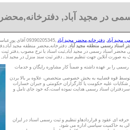
سمی در مجید آباد, دفترخانه,محضر د
ی مجید آباد
,
دفترخانه,محضر مجید آباد
,09390205345 آق
ر اسناد رسمی منطقه مجید آباد
, دفترخانه,محضر منطقه مجید آباد,د
ی محضر اسناد رسمی در مجید آباد,ثبت اسناد با نرخ مصوب ,دفتر ثبت اسن
 صورت آنلاین جهت تنظیم سند , دفتر ثبت سند منزل در مجید آباد,
رسمی را بر عهده داشته و ضمناً کار مشاوره رایگان و خدمات
ت توسط قوه قضاییه به بخش خصوصی متخصص، علاوه بر بالا بردن
 شکایات علیه حکومت یا کارگزاران حکومتی و جبران خسارات
ی سردفتران اسناد رسمی هدایت نموده است،که خود جای تامل و
 حرفه ای عقود و قراردادهاو تنظیم و ثبت رسمی اسناد در ایران
الی به حاکمیت سیاسی اداره می شود.