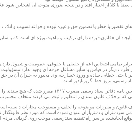
بعضاً یا کلاً از اعتبار افتد و در نتیجه ضرری متوجه آن اشخاص شود عل
ی تقصیر یا خطر یا تضمین حق و غیره نبوده و قواعد تسبیب و اتلاف ر
 ایجاد آن «قانون» بوده دارای ترکیب و ماهیت ویژه ای است که با سا
ابر تمامی اشخاص اعم از حقیقی یا حقوقی، عمومیت و شمول دارد.هی
 طرف دیگر در قیاس با سایر مشاغل حرفه ای وجود ندارد!مسؤولیت م
 یا حتی خطایی ساده و ورود خسارت، وی مجبور به جبران آن در حق 
د رسمی، بروز خطا گریزناپذیر است.
مبحث سوم): موانع موجود برای تنظیم اسناد رسمی مطابق ماده
رانی که برخلاف قانون سندی را تنظیم و ثبت می کردند متخلف محسوب
امی سردفتران و دفتریاران عنوان نموده است که مورد نظر قانونگذار 
انع ایجادشده بر سر راه تنظیم سندرسمی موجب روی گردانی مردم ا