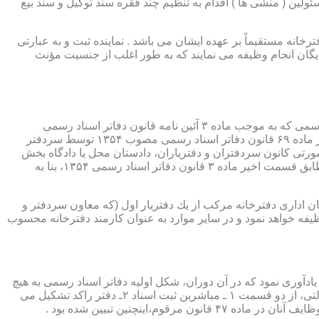
ئولین ( منشی ها ) اقدام به تنظیم چند فقره سند توکیل و سند بیع
 دفترخانه مستقیماً بر عهده ایشان می باشد . نماینده ثبت و به عبارتی
بایگان انجام وظیفه می نمایند که به طور اغلب از جنسیت مؤنث
یكی از مناصب بسیار مهم، خطیر و مورد بحث در حقوق مربوط به دفاتر اسناد رسمی، منصب دفتر یاری است. برخلاف سران دفاتر اسناد رسمی كه به موجب ماده ۳ آئین نامه قانون دفاتر اسناد رسمی
(اصلاحی ۲۷/۱۱/۱۳۶۰) به طور سراسری و عمومی، از طریق آگهی، امتحانات ورودی و اختبار، انتخاب گردیده یا به موجب اختیارات حاصله از ماده ۶۹ قانون دفاتر اسناد رسمی مصوب ۱۳۵۴ توسط سردفتر
شورتی كانون سردفتران و دفتریاران، دادستان محل یا دادگاه بخش
(حسب مورد) توسط سازمان ثبت اسناد و املاك كشور پیشنهاد و با ابلاغ ریاست قوه قضائیه به این سمت منصوب خواهند شد. دفتریاران، مطابق قسمت اخیر ماده ۳ قانون دفاتر اسناد رسمی ۱۳۵۴، بنا به
ازمان اداری دفترخانه مركب از یك دفتریار اول (كه معاون سردفتر و
وظیفه خواهد نمود و در سایر موارد به عنوان كارمند دفترخانه محسوب
ی اسناد مراجعان، به قانون ثبت اسناد مصوب سال ۱۲۹۰ شمسی بازمی گردد.باید یادآوری نمود كه در آن دوران، شكل اولیه دفاتر اسناد رسمی به هیچ
عنوان جنبه استقلالی نداشته است. مطابق قانون یاد شده، به منظور رسمیت دادن به اسناد قاطبه مردم، دوایر ثبت اسناد به عنوان نهادی دولتی، از دو قسمت ۱ ـ مباشرین ثبت اسناد ۲ـ دفتر راكد تشكیل می
ینچنین تبیین شده بود .