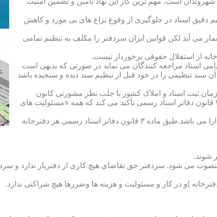
هروندان است، مهم ترین کار این نهاد تأمین و تضمین امنیت
یم دقیق اسناد در جلوگیری از وقوع نزاع های بی مورد و کاهش
ار می آید لکن قوانین ایران سردفتر را مکلف به تنظیم تمامی
ه از استقلال حقوقی برخوردار نیست.
یم تمامی اسناد مراجعه کنندگان می نماید در صورتی که بدیهی است
آن سند تنظیمی را در خود قبل از تنظیم سند دیده و سنجیده باشد
زمان ثبت اسناد و املاک کشور با جلب نظر مشورتی کانون
سردفتران و دفتریاران تعیین شده و سردفتر نامیده می شود. ماده ۲۱ قانون دفاتر اسناد رسمی تأکید می کند که همه «مسئولیت های
دفتریار :دفتریار سمت معاونت دفترخانه و نمایندگی سازمان ثبت را دارا می باشد.طبق ماده ۳ قانون دفاتر اسناد رسمی هر دفترخانه
 شوند.
منصوب می شود. سردفتر حق تقاضای هیچ کاری از دفتریار ندارد و سردف