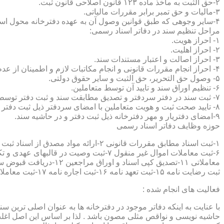
۲-حق الثبت به ماخذ ماده ۱۲۳ قانون اصلاحی قانون ثبت.
۳-مالیات و حق تمبر برابر مقررات مالیاتی.
۴-سایر وجوهی که طبق قوانین وصول آن به عهده دفترخانه محول است.
مراحل تنظیم سند در دفاتر اسناد رسمی:
۱- احراز هویت.
۲- احراز اهلیت.
۳- احراز اصالت و اعتبار مستندات سند.
۴- احراز انجام مقررات قانونی و انجام مکاتبات لازم و اطمینان از عدم منع قانونی تنظیم سند.
۵- وصول حق التحریر، حق الثبت و سایر حقوق دولتی.
۶- تنظیم اوراق سند و تایید آن توسط متعاملین.
۷- ثبت سند در دفتر سردفتر و تصدیق مطابقت سند و ثبت دفتر توسط متعاملین.
۸- تایید صحت ثبت و هویت متعاملین با امضای سردفتر ذیل ثبت دفتر و حاشیه سند.
۹-امضای دفتریار و مهر دفترخانه ذیل ثبت دفتر و در حاشیه سند.
حوزه وظایف دفاتر اسناد رسمی
ثبت رضایت نامه ۱۵-ثبت تعهد نامه ۱۶-ثبت اجاره نامه ۱۷-ثبت معاملات سرقفلی ۱۸-ثبت وقف نامه و اسناد موقوفه ۱۹-ثبت اسناد ضمانت نامه ۲۰-صدور اجرائیه ۲۱-ثبت نکاح ۲۲-ثبت طلاق
فعالیت های انجام شده :
با عنایت به اینکه دفاتر موجود در دفترخانه ها به عنوان اصلی ترین 
حاشیه نویسی و نواقص مثلی مصون باشد . لذا بر اساس این اصل اغلب دفت