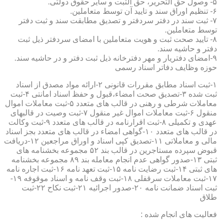
۵- وصول حق التحریر، حق الثبت و سایر حقوق دولتی.
۶- تنظیم اوراق سند و تایید آن توسط متعاملین.
۷- ثبت سند در دفتر سردفتر و تصدیق مطابقت سند و ثبت دفتر
توسط متعاملین.
۸- تایید صحت ثبت و هویت متعاملین با امضای سردفتر ذیل ثبت
دفتر و حاشیه سند.
۹-امضای دفتریار و مهر دفترخانه ذیل ثبت دفتر و در حاشیه سند.
حوزه وظایف دفاتر اسناد رسمی
۱-ثبت اسناد مطابق مقررات قانونی ۲-ارائه مواد مصدق از اسناد
ثبت شده ۳-تصدیق صحت امضاء،قبول و حفظ اسناد امانتی ۴-ثبت
معاملات شرطی و رهنی در قالب های متعدد ۵-ثبت معاملات اموال
منقول ۶-ثبت معاملات اموال غیر منقول ۷-ثبت وصیت در قالبهای
عهدی و تکمیلی ۸-ثبت اقرارنامه در قالب های متعدد ۹-ثبت وکالت
در قالب های متعدد ۱۰-گواهی امضاء در قالب های متعدد بجز اسناد
مالی و معاملاتی ۱۱-تصدیق کپی اسناد و اوراق مراجعین ۱۲-دریافت
قبوض سپرده مستاجرین در قالب بند ۵۲ مجموعه بخشنامه های
ثبتی ۱۳-صدور گواهی عدم انجام معامله بند ۸۹ مجموعه بخشنامه
های ثبتی ۱۴-ثبت رضایت نامه ۱۵-ثبت تعهد نامه ۱۶-ثبت اجاره نامه
۱۷-ثبت معاملات سرقفلی ۱۸-ثبت وقف نامه و اسناد موقوفه ۱۹-
ثبت اسناد ضمانت نامه ۲۰-صدور اجرائیه ۲۱-ثبت نکاح ۲۲-ثبت
طلاق
فعالیت های انجام شده :