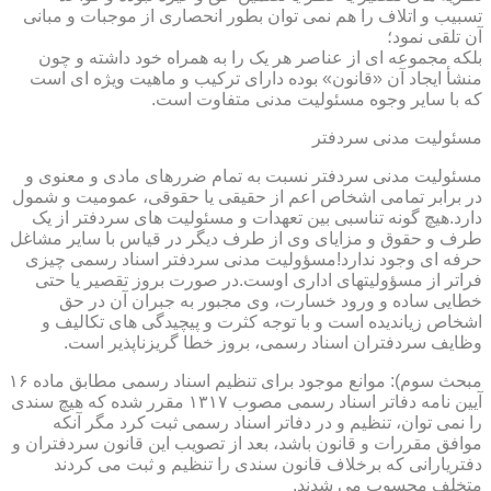
تسبیب و اتلاف را هم نمی توان بطور انحصاری از موجبات و مبانی
آن تلقی نمود؛
بلکه مجموعه ای از عناصر هر یک را به همراه خود داشته و چون
منشأ ایجاد آن «قانون» بوده دارای ترکیب و ماهیت ویژه ای است
که با سایر وجوه مسئولیت مدنی متفاوت است.
مسئولیت مدنی سردفتر
مسئولیت مدنی سردفتر نسبت به تمام ضررهای مادی و معنوی و
در برابر تمامی اشخاص اعم از حقیقی یا حقوقی، عمومیت و شمول
دارد.هیچ گونه تناسبی بین تعهدات و مسئولیت های سردفتر از یک
طرف و حقوق و مزایای وی از طرف دیگر در قیاس با سایر مشاغل
حرفه ای وجود ندارد!مسؤولیت مدنی سردفتر اسناد رسمی چیزی
فراتر از مسؤولیتهای اداری اوست.در صورت بروز تقصیر یا حتی
خطایی ساده و ورود خسارت، وی مجبور به جبران آن در حق
اشخاص زیاندیده است و با توجه کثرت و پیچیدگی های تکالیف و
وظایف سردفتران اسناد رسمی، بروز خطا گریزناپذیر است.
مبحث سوم): موانع موجود برای تنظیم اسناد رسمی مطابق ماده ۱۶
آیین نامه دفاتر اسناد رسمی مصوب ۱۳۱۷ مقرر شده که هیچ سندی
را نمی توان، تنظیم و در دفاتر اسناد رسمی ثبت کرد مگر آنکه
موافق مقررات و قانون باشد، بعد از تصویب این قانون سردفتران و
دفتریارانی که برخلاف قانون سندی را تنظیم و ثبت می کردند
متخلف محسوب می شدند.