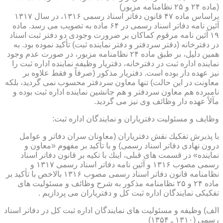
(ماده ۲۴ و ۲۵ نظامنامه مزبور)
براساس ماده ۴۷ قانون دفاتر اسناد رسمی ۱۳۱۶، در سال ۱۳۱۷
آئین نامه دفاتر اسناد رسمی در ۶۴ ماده به تصویب می رسد. ماده
۱۹ آئین نامه مرقوم كماكان بر ضرورت وجودی دو دفتر ثبت اسناد
در دفترخانه (دفتر سردفتر و دفتر نماینده ثبت) تأكید نموده بود. به
همین دلیل، بر طبق ماده ۲۴ نظامنامه مزبور، در صورت عدم وجود
نماینده اداره ثبت در دفترخانه، دفتریار وظیفه نماینده اداره ثبت را
نیز عهده دار بوده است. دفتریار مذكور (صرفاً و فقط علاوه بر
معاونت در این حالت) تنها معاون سردفتر محسوب نمی گردید، بلكه
نامبرده هم معاون سردفتر و هم جانشین نماینده اداره ثبت بوده و
مآلاً عهده دار وظائف وی نیز می گردید.
وظایف و مسئولیت دفتریاران و نمایندگان اداره ثبت:
با پذیرش تفكیك نقش دفتریاران (معاونان سران دفاتر و عوامل
درون نهادی دفاتر اسناد رسمی) و با تأكید بر مفهوم «معاون و
نماینده» در قسمت های قبلی، اینك با تكیه بر قانون دفاتر اسناد
رسمی مصوب ۱۳۱۶ و آئین نامه دفاتر اسناد رسمی ۱۳۱۷ و
نظامنامه قانون دفاتر اسناد رسمی مصوب ۱۳۱۶ بالاخص با تأكید بر
ماده ۲۴ و ۲۵ نظامنامه مذكور به شرح وظائف و مسئولیت های
تفكیكی نمایندگان اداره ثبت كل و دفتریاران می پردازیم .
الف) وظیفه و مسئولیت های نمایندگان اداره ثبت كل در دفاتر اسناد
رسمی (۱۳۱۰ ـ ۱۳۵۴)