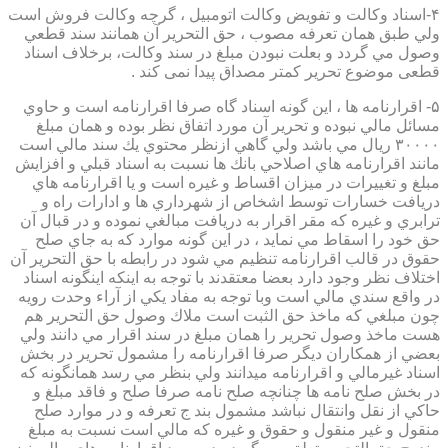
۴-اسناد وكالت و تفويض وكالت اتومبيل ، گرچه وكالت فروش است
ولي طبق همان تعرفه مصوب ، حق التحرير آن همانند سند قطعي
وصول مي گردد و بعلت نبودن مبلغ در سند وكالت، برخلاف اسناد
قطعی موضوع تحریر کمتر مصداق پیدا نمی کند .
۵- اقرارنامه ها ، اين گونه اسناد گاه صرفا اقرارنامه است و حاوي
مسائل مالي نبوده و تحرير آن مورد اتفاق نظر بوده و همان مبلغ
۳۰۰۰۰ ريال مي باشد ولي گاهي ازنظر محتوي يك سند مالي است
مانند اقرارنامه هاي اصلاحي بانك ها نسبت به اسناد قبلي و افزايش
مبلغ و تغييرات در ميزان اقساط و غيره است و يا اقرارنامه هاي
دريافت خسارات توسط اشخاص از شهرداري ها و ادارات راه و
ترابري و غيره كه مقر اقرار به دريافت مبالغي نموده و در قبال آن
حق خود را اسقاط مي نمايد ، در اين گونه موارد كه به جاي صلح
حقوق در قالب اقرارنامه تنظيم مي شود در رابطه با حق التحرير آن
اختلاف نظر وجود دارد بعضا معتقدند با توجه به اينكه اينگونه اسناد
در واقع سندي مالي است وبا توجه به مفاد يكي از آراء وحدت رويه
چون مبلغي كه ماخذ حق الثبت است ملاك وصول حق التحرير هم
هست ماخذ وصول تحرير را همان مبلغ در سند اقرار مي دانند ولي
بعضي از همكاران ديگر صرفا اقرارنامه را مشمول تحرير در بخش
اسناد غيرمالي و اقرارنامه ميدانند ولي بنظر مي رسد همانگونه كه
در بخش صلح نامه ها چنانچه صلح نامه صرفا صلح و فاقد مبلغ و
حاكي از نقل وانتقال نباشد مشمول بند ج تعرفه و در موارد صلح
منقول و غير منقول و حقوق و غيره كه مالي است نسبت به مبلغ