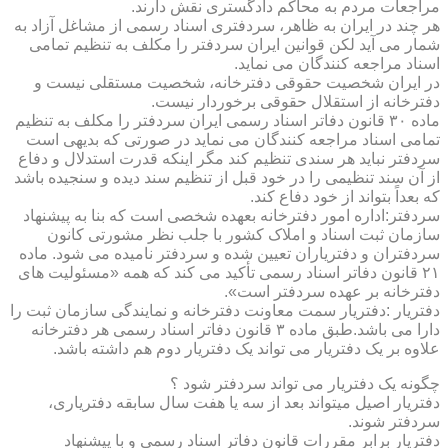
مراجعات مردم به محاکم دادگستری نقش دارند.
هر چند در ایران به ظاهر، سردفتری اسناد رسمی از مشاغل آزاد به
شمار می آید لکن قوانین ایران سردفتر را مکلف به تنظیم تمامی
اسناد مراجعه کنندگان می نماید.
در ایران شخصیت حقوقی دفترخانه، شخصیت مستقلی نیست و
دفترخانه از استقلال حقوقی برخوردار نیست.
ماده ۳۰ قانون دفاتر اسناد رسمی ایران سردفتر را مکلف به تنظیم
تمامی اسناد مراجعه کنندگان می نماید در صورتی که بدیهی است
سردفتر نباید هر سندی تنظیم کند مگر اینکه قدرت استدلال و دفاع
از آن سند تنظیمی را در خود قبل از تنظیم سند دیده و سنجیده باشد
که بعداً بتواند از خود دفاع کند.
سردفتر:اداره امور دفترخانه بعهده شخصی است که بنا به پیشنهاد
سازمان ثبت اسناد و املاک کشور با جلب نظر مشورتی کانون
سردفتران و دفتریاران تعیین شده و سردفتر نامیده می شود. ماده
۲۱ قانون دفاتر اسناد رسمی تأکید می کند که همه «مسئولیت های
دفترخانه بر عهده سردفتر است».
دفتریار :دفتریار سمت معاونت دفترخانه و نمایندگی سازمان ثبت را
دارا می باشد.طبق ماده ۳ قانون دفاتر اسناد رسمی هر دفترخانه
علاوه بر یک دفتریار می تواند یک دفتریار دوم هم داشته باشد.
چگونه یک دفتریار می تواند سردفتر شود ؟
دفتریار اصیل میتواند بعد از سه یا هفت سال سابقه دفتریاری،
سردفتر شوند.
دفتریار برابر مقررات قانون دفاتر اسناد رسمی و با پیشنهاد