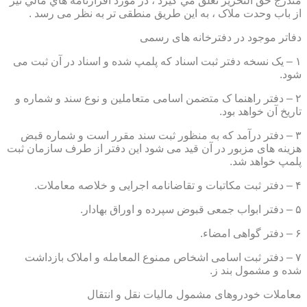
مندرج حق التحرير تعلق مي گيرد ، در مورد اقرارنامه هاي مالي نيز
از باب وحدت ملاک ، به این طریق منطقی تر به نظر می رسد .
دفاتر موجود در دفترخانه های رسمی
۱ – یک نسخه دفتر ثبت اسناد که پلمپ شده و اسناد در آن ثبت می
شود.
۲ – دفتر راهنما ک متضمن اسامی متعاملین و نوع سند و شماره و
تاریخ آن خواهد بود.
۳ – دفتر درآمد که به منظور ثبت سند مقرر است و شماره قبض
هزینه های مزبور در آن قید می شود این دفتر از طرف سازمان ثبت
پلمپ خواهد شد.
۴ – دفتر ثبت مکاتبات و تقاضانامه اجرایی و خلاصه معاملات.
۵ – دفتر ابواب جمعی قبوض سپرده و اوراق بهادار.
۶ – دفتر گواهی امضاء.
۷ – دفتر ثبت اسامی اشخاص ممنوع المعامله و املاک بازداشت
شده و مشمول بند ز.
معاملات خودروهای مشمول مالیات نقل و انتقال