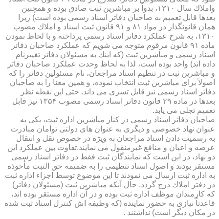
واملاك سال ۱۳۱۰، بدواً بر مباشرین ثبت صادق بوده و همچنین
بعدها قابل تعمیم به صاحبان دفاتر اسناد رسمی بوده است) زیرا
همان قانونگذار در مواد ۸۱ و ۹۱ قانون ثبت اسناد و املاك مصوب
۱۳۱۰، به شرح عملكرد دفاتر اسناد رسمی پرداخته و با لحاظ نمودن
ماده ۹۱ قانون مرقوم متوجه می شویم كه عملكرد صاحبان دفاتر
اسناد رسمی و مباشرین ثبت (كه اینك به مسئولان دفاتر تغییرنام
داده اند) واحد بوده است، لذا به لحاظ وحدت عملكرد صاحبان دفاتر
و مباشرین ثبت در تنظیم اسناد مراجعان، نام مسئولین دفاتر را كه
اصولاً برای مباشرین ثبت انتخاب نموده، و همین معنا را به صاحبان
دفاتر اسناد رسمی نیز قابل تسری می داند. حتی این نقطه نظر
بعدها در ماده ۲۹ قانون دفاتر اسناد رسمی مصوب ۱۳۵۴ نیز قابل
تعمیم تجلی می یابد.
صاحبان دفاتر اسناد رسمی در كنار مباشرین اداره ثبت، یكی به
عنوان نهاد خصوصی و دیگری به عنوان های دولتی توأمان مبادرت
به رسمیت دادن اسناد مراجعان به ویژه در خصوص نقل و انتقال
عرصه و اعیان و منافع غیرمنقول می نمایند.تفاوت بین عملكرد این
دو نهاد، در این است كه نمایندگان ثبت فقط در دفاتر اسناد رسمی
مستقر بودند و اصول اسناد تنظیمی را به ضمیمه حق الثبت مأخوذه
به اداره ثبت ارسال می نمودند تا این موضوع توسط اجزاء اداره ثبت
در دفتر املاك درج گردد. حال آنكه مباشرین ثبت (مسئولان دفاتر)
كه كارمندان موظف اداره ثبت بوده و در آن اداره مستقر بوده اند،
قاعدتاً نیازی به حضور نماینده (كه وظیفه اش كنترل اسناد ثبت شده
در مكان دیگر است) نداشتند .