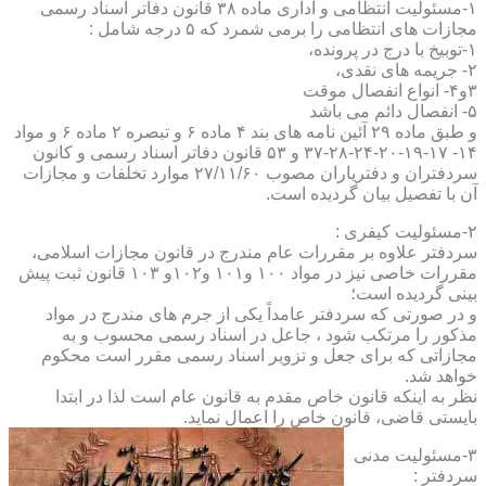
۱-مسئولیت انتظامی و اداری ماده ۳۸ قانون دفاتر اسناد رسمی
مجازات های انتظامی را برمی شمرد که ۵ درجه شامل :
۱-توبیخ با درج در پرونده،
۲- جریمه های نقدی،
۳و۴- انواع انفصال موقت
۵- انفصال دائم می باشد
و طبق ماده ۲۹ آئین نامه های بند ۴ ماده ۶ و تبصره ۲ ماده ۶ و مواد
۱۴- ۱۷-۱۹-۲۰-۲۴-۲۸-۳۷ و ۵۳ قانون دفاتر اسناد رسمی و کانون
سردفتران و دفتریاران مصوب ۲۷/۱۱/۶۰ موارد تخلفات و مجازات
آن با تفصیل بیان گردیده است.
۲-مسئولیت کیفری :
سردفتر علاوه بر مقررات عام مندرج در قانون مجازات اسلامی،
مقررات خاصی نیز در مواد ۱۰۰ و۱۰۱ و۱۰۲و ۱۰۳ قانون ثبت پیش
بینی گردیده است؛
و در صورتی که سردفتر عامداً یکی از جرم های مندرج در مواد
مذکور را مرتکب شود ، جاعل در اسناد رسمی محسوب و به
مجازاتی که برای جعل و تزویر اسناد رسمی مقرر است محکوم
خواهد شد.
نظر به اینکه قانون خاص مقدم به قانون عام است لذا در ابتدا
بایستی قاضی، قانون خاص را اعمال نماید.
۳-مسئولیت مدنی
سردفتر :