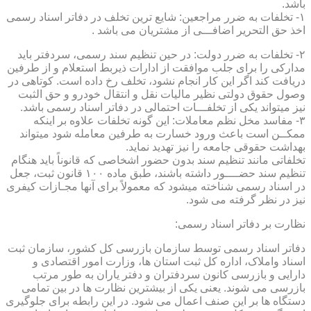
باشد.
۱- تخلفات به ضرر مراجعین: شایع ترین تخلف در دفاتر اسناد رسمی
اخذ حق التحریر اضافـــی از مشتریان می باشد .
۲- تخلفات به ضرر دولت: در حین تنظیم سند رسمی، سردفتر باید
مدارکی را برای جلب موافقت از ادارات ذیربط استعلام و از طرفین
دریافت کند اگر این کار انجام نشود، تخلف رخ داده است. کوتاهی در
وصول حقوق دولتی نظیر مالیات نقل و انتقال خودرو و حق الثبت
نیز میتواند یکی از تخلفـــات احتمالی در دفاتر اسناد رسمی باشد.
۳- مفاسد مخل نظم معاملات: این گونه تخلفات علاوه بر اینکه
ممکــن است باعث ورود خسارت به طرفین معامله شود میتواند
بهداشت حقوقی جامعه را نیز تهدید نماید.
تخلفاتی مانند تنظیم سند بدون حضور اشخاصی که قانوناً باید هنگام
تنظیم سند حضــــور داشته باشند، طبق ماده ۱۰۰ قانون ثبت، جعل
در اسناد رسمی شناخته میشود که معمولاً برای آنها مجـازات کیفری
نیز در نظر گرفته می شود.
نظارت بر دفاتر اسناد رسمی:
دفاتر اسناد رسمی توسط سازمان بازرسی کل کشور، سازمان ثبت
اسناد واملاک، اداره کل ثبت استان ها، وزارت امور اقتصادی و
دارایی و بازرسی کانون سردفتران و دفتر یاران به طور مرتب
بازرسی می شوند. یعنی یکی از بیشترین نظارت ها در بین تمامی
دستگاه ها بر این صنف اعمال می شود. در این رابطه برای جلوگیری