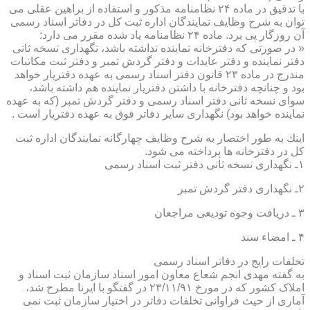
با تدقیق در ماده ۲۴ نظامنامه مذكور و استفاده از براهین عقلی می
توان به شرح وظایف نمایندگان اداره ثبت كل در دفاتر اسناد رسمی
آن روزگار پی برد. ماده ۲۴ نظامنامه یاد شده مقرر می دارد:
« در صورتی كه دفترخانه نماینده نداشته باشد، نگهداری نسخه ثانی
دفتر نماینده و دفتر عایدات و دفتر گردش تمبر و دفتر ثبت مكاتبات
مندرج در ماده ۲۳ قانون دفتر اسناد رسمی به عهده دفتریار خواهد
بود و چنانچه دفترخانه با داشتن دفتریار نماینده هم داشته باشد،
سوای نسخه ثانی دفتر اسناد رسمی و دفتر گردش تمبر (كه به عهده
نماینده خواهد بود) نگهداری سایر دفاتر فوق به عهده دفتریار است .
اینك به طور اختصار به شرح وظایف چهارگانه نمایندگان اداره ثبت
كل در دفترخانه ها پرداخته می شود.
۱ـ نگهداری نسخه ثانی دفتر ثبت اسناد رسمی
۲ـ نگهداری دفتر گردش تمبر
۳ ـ دریافت وجوه تودیعی مراجعان
۴ ـ امضاء سند
تخلفات رایج در دفاتر اسناد رسمی
به گفته مهدی انجم شعاع معاون امور اسناد سازمان ثبت اسناد و
املاک کشور که در مورخ ۲۳/۱۱/۹۱ در گفتگو با ایرنا مطرح شد،
آماری از حیث فراوانی تخلفات دفاتر در اختیار سازمان ثبت نمی