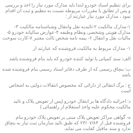
برای تنظیم اسناد خودرو ابتدا باید مدارک مورد نیاز را اخذ و بررسی
و پس از تطابق با مقررات مربوطه نسبت به تنظیم و ثبت ان اقدام
نمود ، مدارک مورد نیاز عبارتند از :
۱-مدارک مالکیت ۲-تائیدیه نقل وانتقال وشناسنامه مالکیت ۳-
مدارک هویتی وشخصی ونظام وظیفه ۴-عوارض سالیانه خودرو ۵-
مالیات نقل و انتقال ۶- بیمه نامه شخص ثالث معتبر ۷-کارت سوخت
۱- مدارک مربوط به مالکیت فروشنده که عبارتند از
الف: سند کمپانی یا تولید کننده خودرو که باید بنام فروشنده باشد
ب: بنچاق رسمی که از طرف دفاتر اسناد رسمی بنام فروشنده شده
باشد
ج : برگ انتقالی از دارائی که مخصوص انتقالات دولتی به اشخاص
است
د: اجرائیه دادگاه ها بر انتقال خودرو (پس از تعویض پلاک و تائید
مالکیت محکوم علیه واخذ استعلام از راهنمائی )
ه- گواهی مراکز تعویض پلاک مبنی بر تعویض پلاک خودرو بنام
فروشنده قبل از ۲۳/۰۷/۸۴ که طبق تائید سازمان ثبت نیاز به بنچاق
ندارد و سند ماقبل کفایت می نماید.