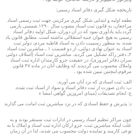
تاریخچه شكل گیری دفاتر اسناد رسمی:
نطفه اولیه و ابتدایی شكل گیری مركزیتی جهت ثبت رسمی اسناد
مراجعان، به قانون ثبت اسناد مصوب سال ۱۲۹۰ شمسی بازمی
گردد.باید یادآوری نمود كه در آن دوران، شكل اولیه دفاتر اسناد
رسمی به هیچ عنوان جنبه استقلالی نداشته است. مطابق قانون یاد
شده، به منظور رسمیت دادن به اسناد قاطبه مردم، دوایر ثبت
اسناد به عنوان نهادی دولتی، از دو قسمت ۱ ـ مباشرین ثبت اسناد
۲ـ دفتر راكد تشكیل می گردید. مباشرین ثبت اسناد (اسلاف دولتی
سران دفاتر امروزی)، در حقیقت جزو كارمندان اداره ثبت اسناد
واملاك محسوب می گردیدند كه وظایف آنان در ماده ۴۷ قانون
مرقوم،اینچنین تبیین شده بود .
الف: ثبت اسنادی كه نزد آنان می آورند.
ب: دادن صورت از ثبت دفاتر اسناد و سواد از اسناد ثبت شده.
ج: انجام تصدیقات (مبنای امروزین گواهی امضا ء
د: پذیرش و حفظ اسنادی كه در نزد مباشرین ثبت امانت می گذارند
.
چون مراكز تنظیم اسناد رسمی در ادارات ثبت مستقر بودند و به
علت اینكه مباشرین ثبت، جزو اركان اداره ثبت اسناد و املاك یا به
نوعی كارمند و نماینده دولت محسوب می شدند، لذا در آن زمان