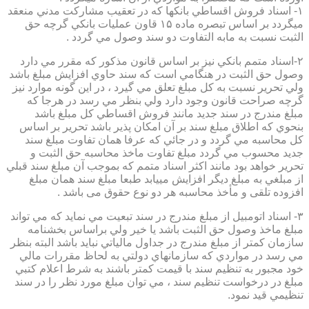
۱- اسناد فروش اقساطي بانكها كه در تعقيب مشاركت مدني منعقد
ميگردد بر اساس تبصره ماده ۱۵ قاون عمليات بانكي گرچه حق
الثبت نسبت به مابه التفاوت دو سند وصول مي گردد .
۲-اسناد متمم بانكي نيز بر اساس قانون مذكور كه مقرر مي دارد
وصول حق الثبت در هنگامي است كه سند حاوي افزايش مبلغ باشد
ولي تحرير نسبت به كل مبلغ تعلق مي گيرد ، در اين گونه موارد نيز
گرچه صراحت قانون وجود دارد ولي بنظر مي رسد در هرجا كه
مبلغ مندرج در سند جديد مانند فروش اقساطي كل مبلغ باشد
بنحوي كه اطلاق مبلغ سند بر آن امكان پذير باشد تحرير بر اساس
كل محاسبه مي گردد و در جائي كه عرفا همان تفاوت مبلغ سند
جديد محسوب مي گردد مبلغ تفاوت ماخذ محاسبه حق الثبت و
تحرير خواهد بود مانند اكثر اسناد متمم كه بموجب آن مبلغ سند قبلي
از مبلغي به مبلغ ديگر افزايش مييابد طبعا مبلغ سند همان مبلغ
افزوده تلقی و مأخذ محاسبه هر دو نوع حقوق می باشد .
۳- اسناد اتومبيل از مبلغ مندرج در سند تبعيت مي نمايد كه مي تواند
مبلغ ماخذ وصول حق الثبت باشد يا خير ولي براساس بخشنامه
سازمان كمتر از مبلغ مندرج در جداول مالياتي نبايد باشد البته بنظر
مي رسد در مواردي كه سازمانهاي دولتي به لحاظ مقررات مالي
خود مجبور به تنظيم سند با قيمت كمتر باشند به شرط اعلام كتبي
مبلغ در درخواست تنظيم سند ، مي توان مبلغ مورد نظر را در سند
تنظيمي قيد نمود.