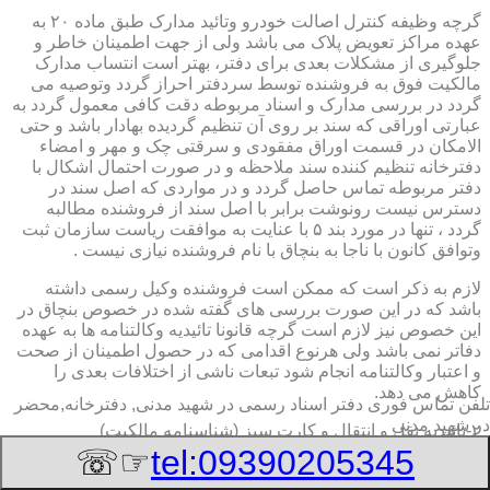
گرچه وظیفه کنترل اصالت خودرو وتائید مدارک طبق ماده ۲۰ به
عهده مراکز تعویض پلاک می باشد ولی از جهت اطمینان خاطر و
جلوگیری از مشکلات بعدی برای دفتر، بهتر است انتساب مدارک
مالکیت فوق به فروشنده توسط سردفتر احراز گردد وتوصیه می
گردد در بررسی مدارک و اسناد مربوطه دقت کافی معمول گردد به
عبارتی اوراقی که سند بر روی آن تنظیم گردیده بهادار باشد و حتی
الامکان در قسمت اوراق مفقودی و سرقتی چک و مهر و امضاء
دفترخانه تنظیم کننده سند ملاحظه و در صورت احتمال اشکال با
دفتر مربوطه تماس حاصل گردد و در مواردی که اصل سند در
دسترس نیست رونوشت برابر با اصل سند از فروشنده مطالبه
گردد ، تنها در مورد بند ۵ با عنایت به موافقت ریاست سازمان ثبت
وتوافق کانون با ناجا به بنچاق با نام فروشنده نیازی نیست .
لازم به ذکر است که ممکن است فروشنده وکیل رسمی داشته
باشد که در این صورت بررسی های گفته شده در خصوص بنچاق در
این خصوص نیز لازم است گرچه قانونا تائیدیه وکالتنامه ها به عهده
دفاتر نمی باشد ولی هرنوع اقدامی که در حصول اطمینان از صحت
و اعتبار وکالتنامه انجام شود تبعات ناشی از اختلافات بعدی را
کاهش می دهد.
تلفن تماس فوری
دفتر اسناد رسمی در شهید مدنی, دفترخانه,محضر
در شهید مدنی
۲-تائیدیه نقل و انتقال و کارت سبز (شناسنامه مالکیت)
☞☏
tel:09390205345
برگ تائیدیه نقل و انتقال صادره از مراکز تعویض پلاک حاوی
مشخصات کامل خودرو اعم از نوع ، سیستم ، مدل ، رنگ ، شماره