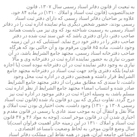
به تبعیت از قانون دفاتر اسناد رسمی سال ۱۳۰۷، قانون
جدیدالتصویب (قانون ثبت اسناد و املاك ۱۳۱۰) در ماده ۸۴ خود،
علاوه بر صاحبان دفاتر اسناد رسمی كه دارای دفتر ثبت اسناد
رسمی بودند، حضور شخص دیگری بنام نماینده اداره ثبت را در دفاتر
اسناد رسمی به رسمیت شناخته بود كه وی نیز می بایست همانند
صاحب دفتر، دارای دفتری باشد كه عین سند ثبت شده در دفتر
صاحب دفتر را در دفتر خود درج نماید. استثنایی كه در این زمینه
وجود داشت، ماده ۸۵ قانون مرقوم بود و آن حالتی بود كه هرگاه
صاحب دفترخانه اسناد رسمی، مجتهد جامع الشرایط باشد، در آن
صورت نیازی به حضور نماینده اداره ثبت در دفترخانه وی و مآلا
نیازی به وجود دفتر نماینده ثبت در آن دفترخانه نبوده است (با اجازه
عدلیه) بلكه دفتری واحد جهت ثبت اسناد در دفترخانه مجتهد جامع
الشرایط قرار داشته و همچنین دفتری در اداره ثبت محل وجود
داشت، تا سندی كه مطابق مقررات از دفتر مجتهد جامع الشرایط
صادر شده و انتساب امضاء مجتهد جامع الشرایط از نظر اداره ثبت
مسلم باشد، به وسیله اجزاء ثبت در دفتر موجود در اداره ثبت نیز
درج گردد. تفاوت دیگری كه بین دو قانون یاد شده (قانون ثبت اسناد
رسمی ۱۳۰۸ و ۱۳۱۰) وجود داشت، بحث اختیاری بودن ثبت املاك و
مالاً نقل و انتقال آن به موجب سند عادی یا رسمی در قانون مقدم و
اجباری شدن آن در قانون موخر است. (توجه به مواد ۴۶ و ۴۷ قانون
ثبت اسناد و املاك ۱۳۱۰ در این زمینه حائز اهمیت فراوان است)تا
سال وضع قانون موخر، به لحاظ وضعیت نامساعد اقتصادی ـ
اجتماعی جامعه ایران، هنوز در همه نقاط این مملكت دفاتر اسناد