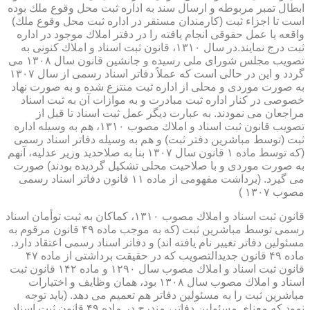
ابطال تمبر مربوطه و ارسال سند به اداره ثبت محل وقوع ملك بوده
است تا اجزاء ثبت (كارمندان مستقر در اداره ثبت محل وقوع ملك)
واقعه یا عمل حقوقی انجام یافته را در دفتر املاك موجود در اداره
ثبت درج نمایند.در سال ۱۳۱۰، قانون ثبت اسناد و املاك كنونی به
تصویب مجلس شورای ملی رسیده و جانشین قانون سال ۱۳۰۸ می
گردد و این در حالی است كه عملاً دفاتر اسناد رسمی از سال ۱۳۰۷
به صورت موردی و محلی از اداره ثبت منتزع شده و به صورت نهاد
خصوصی در كنار اداره ثبت مبادرت و به موازات آن به ثبت اسناد
مراجعان می نمودند. به عبارت دیگر عمل ثبت اسناد تا قبل از
تصویب قانون ثبت اسناد و املاك مصوب ۱۳۱۰، هم به وسیله اداره
ثبت (توسط مباشرین دفتر ثبت) و هم به وسیله دفاتر اسناد رسمی
(كه توسط ماده ۱ قانون سال ۱۳۰۷ بنا به صلاحدید وزیر عدلیه، آنهم
به صورت موردی و با صلاحیت محلی تشكیل گردیده بودند) صورت
می گیرد. (برداشت مفهومی از ماده ۱۱ قانون دفاتر اسناد رسمی
مصوب ۱۳۰۷ )
قانون ثبت اسناد و املاك مصوب ۱۳۱۰، كماكان به ثبت توأمان اسناد
رسمی توسط مباشرین ثبت (كه به موجب ماده ۴۹ قانون مرقوم به
مسئولین دفاتر تغییر نام یافته اند) و دفاتر اسناد رسمی اعتقاد دارد.
ماده ۴۹ قانون جدیدالتصویب كه در حقیقت برداشتی از ماده ۴۷
قانون ثبت اسناد و املاك مصوب سال ۱۲۹۰ و ماده ۱۴۲ قانون ثبت
اسناد و املاك مصوب سال ۱۳۰۸ بود، همان وظایف و اختیارات
مباشرین ثبت را به مسئولین دفاتر هم تعمیم می دهد. (باید توجه
نمود كه معنای مسئولین دفاتر، مندرج در ماده ۴۹ قانون ثبت اسناد