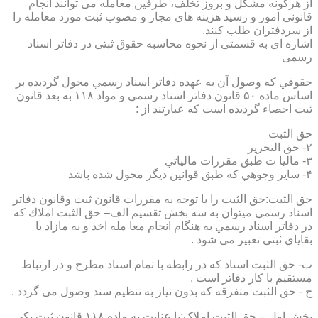
از هرگونه مشکل و بروز تخلف، طرفین معامله می توانند انجام
قانونی امور و رسید هزینه های مجاز و مصوب ثبت مورد معامله را
از سردفتران طلب کنند.
اشاره ای به قسمتی از نحوه محاسبه حقوق ثبتی در دفاتر اسناد
رسمی
حقوقي كه وصول آن به عهده دفاتر اسناد رسمي محول گرديده بر
اساس ماده ۵۰ قانون دفاتر اسناد رسمي و مواد ۱۱۸ به بعد قانون
ثبت احصاء گرديده است كه عبارتند از :
حق الثبت
۲- حق التحرير
۳- ماليا ت طبق مقررات مالياتي
۴- ساير وجوهي كه طبق قوانين ديگر محول شده باشد
حق الثبت:حق الثبت را با توجه به مقررات قانون ثبت وقانون دفاتر
اسناد رسمي ميتوان به سه بخش تقسيم الف– حق الثبت املاك كه
در دفاتر اسناد رسمي به هنگام انجام معا مله اخذ و به مازاد يا
بقاياي ثبتی تعبیر می شود .
ب- حق الثبت اسناد كه در رابطه با تمام اسناد مطرح و در ارتباط
مستقيم با كار دفاتر است .
ج - حق الثبت متفرقه كه بدون نياز به تنظیم سند وصول می گردد .
بخش اول – حق الثبت املاک:با عنايت به ماده ۱۱۸ قانون ثبت يكي