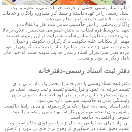
دفاتر اسناد رسمی بخشی از عرضه خدمات ثبتی و تنظیم و ثبت
اسناد رسمی را بر عهده داشته و ضمناً کار مشاوره رایگان و خدمات
معاضدت قضایی جامعه را نیز انجام می دهند.
واگذاری بخشی از امور حاکمیتی شامل ثبت نقل و انتقالات و
تعهدات توسط قوه قضاییه به بخش خصوصی متخصص، علاوه بر بالا
بردن دقت در تنظیم اسناد و سلب مسئولیت در این زمینه، قسمت
مهمی از شکایات علیه حکومت یا کارگزاران حکومتی و جبران
خسارات ناشی از اشتباه در تنظیم اسناد را به سمت گروهی از خود
مردم یعنی سردفتران اسناد رسمی هدایت نموده است،که خود جای
تامل و نگرانی بوده و هست.
دفتر ثبت اسناد رسمی-دفترخانه
دفتر ثبت اسناد رسمی
یا دفترخانه یا محضر یک نهاد مدنی برای
تنظیم حرفه ای عقود و قراردادهاو تنظیم و ثبت رسمی اسناد در
ایران است.هرچند این نهاد زیر نظر قوه قضاییه است ولی بدون
وابستگی مالی به حاکمیت سیاسی اداره می شود.
دفتر اسناد رسمی به عنوان یک مرکز حقوقی و مدنی رابط حاکمیت
و شهروندان است، مهم ترین کار این نهاد تأمین و تضمین امنیت
حقوقی و اقتصادی جامعه است.
این نهاد دارای مسئولیتی مستقل از دولت و قوای حاکم است و با
تنظیم دقیق اسناد در جلوگیری از وقوع نزاع های بی مورد و کاهش