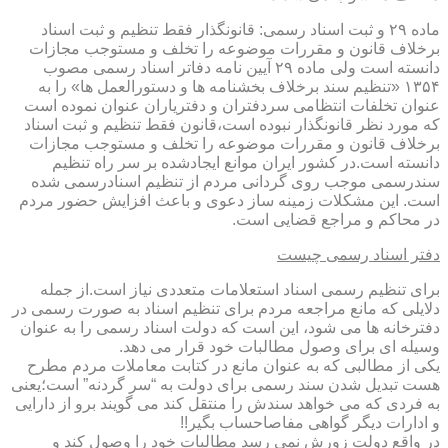
ماده ۲۹ و ثبت اسناد رسمی: قانونگذار فقط تنظیم و ثبت اسناد
برخلاف قانون و مقررات موضوعه را تخلف و مستوجب مجازات
دانسته است ولی ماده ۲۹ آیین نامه دفاتر اسناد رسمی مصوب
۱۳۵۴ «تنظیم سند برخلاف بخشنامه ها و دستورالعمل ها» را به
عنوان تخلفات انتظامی سردفتران و دفتریاران عنوان نموده است
که مورد نظر قانونگذار نبوده است،قانون فقط تنظیم و ثبت اسناد
برخلاف قانون و مقررات موضوعه را تخلف و مستوجب مجازات
دانسته است.در کشور ایران موانع ایجادشده بر سر راه تنظیم
سندرسمی موجب روی گردانی مردم از تنظیم اسنادرسمی شده
است. این مشکلات زمینه ساز دعوی و باعث افزایش حضور مردم
در محاکم و مراجع قضایی است.
دفتر اسناد رسمی چیست
برای تنظیم رسمی اسناد استعلامات متعددی نیاز است.از جمله
دلایلی که مانع مراجعه مردم برای تنظیم اسناد به صورت رسمی در
دفترخانه ها می شود، این است که دولت اسناد رسمی را به عنوان
وسیله ای برای وصول مطالبات خود قرار می دهد.
یکی از مطالبی که به عنوان مانع در کتابت معاملات مردم مطرح
هست تبدیل شدن سند رسمی برای دولت به “سر گردنه” است؛یعنی
به فردی که می خواهد سندش را منتقل کند می گویند برو از دارایی
و ادارات دیگر گواهی مفاصاحساب بگیر!!
در واقع دولت زورش نمی رسد مطالبات خود را وصول کند و