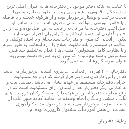
با عنایت به اینکه دفاتر موجود در دفترخانه ها به عنوان اصلی ترین
سند محکم و قانونی به شمار می رود ، به طور مطلق بایستی از
صحت در ثبت و نوشتار برخوردار بوده و از هرگونه خدشه و یا فاصله
و یا حاشیه نویسی و نواقص مثلی مصون باشد . لذا بر اساس این
اصل اغلب دفترخانه ها مرعی به رعایت به این اصل بوده و لذا از در
اختیار گذاردن این دسته ازدفاتر به کارآموزان احتراز می نمایند .
لیکن از آنجایی که متون و مندرجات سند بنچاق و یا اسناد توکیلی و
امثالهم در سیستم رایانه قابلیت اصلاح را دارد اینجانب به طور نمونه
و با نظارت کامل مسئولین ( منشی ها ) اقدام به تنظیم چند فقره
سند توکیل و سند بیع نموده که متن آن به صورت دست نویس به
عنوان نمونه گزارشات ایفادمی گردد .
دفترخانه ۲۰۰ تهران از تعداد ........ نیروی انسانی برخوردار می باشد
که در رأس کارکنان سردفتر قرارگرفته که در واقع مسئولیت
اجرایی دفترخانه مستقیماً بر عهده ایشان می باشد . نماینده ثبت و
به عبارتی دیگر دفتر یار بعد از ایشان دارای مسئولیت است که در
واقع معاونت دفترخانه را بر عهده دارد . بقیه کارکنان در پست های
ثبات ، منشی و بایگان انجام وظیفه می نمایند که به طور اغلب از
جنسیت مؤنث برخوردار می باشند . در طول مدت کارآموزی
اینجانب در بخش امور ثبات مشغول کارورزی بوده ام .
وظیفه دفتر یار