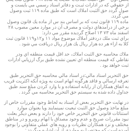
از حقوقي كه در ادارات ثبـت و دفاتر اسناد رسمي مي بايست و
صول گردد حق الثبت املاك است كه طبق ماده ۱۱۹ ثبت وصول
مي گردد.
ماده ۱۱۹ قانون ثبت كه بر اساس بند س از ماده يك قانون وصول
برخي از درآمدهاي دولت و مصرف آن در موارد معين مصوب ۲۸
اسفند ماه ۷۳ ۱۳ اصلاح گرديده مقرر مي دارد:
براي ثبت ملك دردفتر املاك موضوع مواد ۱۱ و۱۲و۱۱۹ قانون ثبت
كلا به ازاء هر ده هزار ريال يك هزار ريال دريافت مي شود .
ملاك محاسبه حق الثبت املاك، حد اقل قيمت منطقه اي ودر
نقاطي كه قيمت منطقه اي تعيين نشده طبق برگ ارزيابي ادارات
ثبت خواهد بود .
حق التحرير اسناد مالي:در اسناد مالي محاسبه حق التحرير طبق
تعرفه ارسالي و فاقد هرگونه ابهام است به ويژه آنكه اكثريت قريب
به اتفاق همكاران از رايانه استفاده و با وارد كردن مبلغ سند طبق
جداول داده شده به سيستم حق التحرير محاسبه مي گردد .
در نهايت حق التحرير بعض از اسناد به لحاظ وجود مقررات خاص از
مبلغ ماخذ وصول حق الثبت تبعيت نمينمايند ويا بعنوان موارد
استنائات قانوني حق التحرير خاص خود را دارند و بعض ديگر بعلت
نبود مقررات صريح و عدم وجود مصداق با ابهام روبرو و در مناطق
مختلف و نزد همكاران نظريات و رويه هاي عملي متفاوتي را بوجود
آورده است كه مختصرا به مواردي از آن اشاره ميگردد :