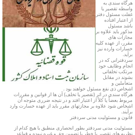
هرگاه سندی به
واسطه تقصیر یا
غفلت مسئول دفتر
از اعتبار افتاده
باشد مسئول
مذکور باید علاوه بر
مجازات های
مقرر، از عهده کلیه
خسارات وارده نیز
برآید.
سردفترانی که در
انجام وظایف خود
مرتکب تخلفاتی
بشوند در مقابل
متعاملین و
اشخاص ذی نفع مسئول خواهند بود .
هرگاه سندی در اثر (تقصیر یا تخلف) آن ها از قوانین و مقررات
مربوط بعضاً یا کلاً از اعتبار افتد و در نتیجه ضرری متوجه آن
اشخاص شود علاوه بر مجازتهای مقرر باید از عهده خسارت وارد
برآیند.
قانون و مسئولیت مدنی سردفتر
مسئولیت مدنی سردفتر بطور انحصاری منطبق با هیچ کدام از
نظریه های تقصیر یا خطر یا تضمین حق و غیره نبوده و قواعد