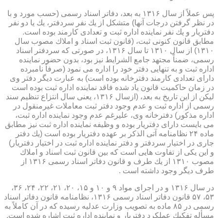
پس عملاً از سال ۱۳۱۶ به بعد، دفاتر اسناد رسمی (حسب مورد و با
در نظر گرفتن درجات آنها) متشكل از یك نفر سردفتر، یك یا دو نفر
دفتریار و یك نفر نماینده اداره ثبت و تعدادی كارمند بوده است.
مطابق قانون كنونی ثبت، (قانون ثبت اسناد و املاك مصوب سال
۱۳۱۰) از سال ۱۳۱۰ تا سال ۱۳۱۶، در صورتی كه سردفتر اسناد
رسمی، ضمناً مجتهد جامع الشرایط نیز بود، بدون حضور نماینده
اداره ثبت و به تنهایی دفتر خود را اداره می نمود (صرفاً نامبرده
دارای تعدادی كارمند دفترخانه بوده است) به عبارت دیگر دفتر وی
در زمان حاكمیت قانون یاد شده فاقد نماینده اداره ثبت بوده است
لیكن از این تاریخ به بعد، (ازسال ۱۳۱۶، یعنی سال انتزاع تنظیم سند
رسمی از اداره ثبت و عدم وجود دفتر ثبت معاملات غیرمنقول در
اداره مذكور) دفترخانه وی، علیرغم عدم وجود نماینده اداره ثبت،
می بایست دارای دفتریار بوده و وظیفه نماینده اداره ثبت نیز مطابق
ماده ۲۴ نظامنامه آتی الذكر بر عهده دفتریار بوده است (یك دفتر
جاری در اختیار سردفتر و دفتر نماینده اداره ثبت در اختیار دفتریار)
و این یكی از تفاوت هایی است كه بین قانون ثبت اسناد و املاك
مصوب ۱۳۱۰ از یك طرف و قانون دفاتر اسناد رسمی ۱۳۱۶ از
طرف دیگر وجود داشته است .
در سال ۱۳۱۶ و در اجرای مواد ۹ و ۱۰ و ۱۵، ۲۰، ۲۱، ۲۲، ۲۴، ۳۶،
۵۳، ۵۷ قانون دفاتر اسناد رسمی ۱۳۱۶، نظامنامه قانون دفاتر اسناد
رسمی در ۸۵ ماده به تصویب وزارت عدلیه رسیده كه در آن كاملاً به
مسأله تفكیك عملكرد دفتریار و نماینده اداره ثبت اشاره شده است.