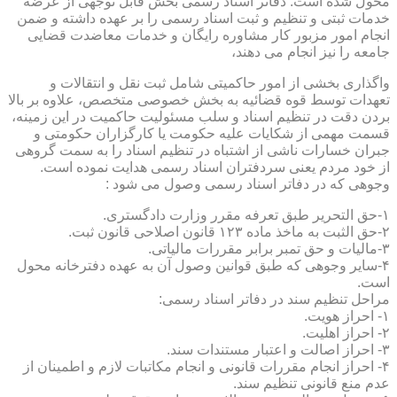
محول شده است. دفاتر اسناد رسمی بخش قابل توجهی از عرضه
خدمات ثبتی و تنظیم و ثبت اسناد رسمی را بر عهده داشته و ضمن
انجام امور مزبور کار مشاوره رایگان و خدمات معاضدت قضایی
جامعه را نیز انجام می دهند،
واگذاری بخشی از امور حاکمیتی شامل ثبت نقل و انتقالات و
تعهدات توسط قوه قضائیه به بخش خصوصی متخصص، علاوه بر بالا
بردن دقت در تنظیم اسناد و سلب مسئولیت حاکمیت در این زمینه،
قسمت مهمی از شکایات علیه حکومت یا کارگزاران حکومتی و
جبران خسارات ناشی از اشتباه در تنظیم اسناد را به سمت گروهی
از خود مردم یعنی سردفتران اسناد رسمی هدایت نموده است.
وجوهی که در دفاتر اسناد رسمی وصول می شود :
۱-حق التحریر طبق تعرفه مقرر وزارت دادگستری.
۲-حق الثبت به ماخذ ماده ۱۲۳ قانون اصلاحی قانون ثبت.
۳-مالیات و حق تمبر برابر مقررات مالیاتی.
۴-سایر وجوهی که طبق قوانین وصول آن به عهده دفترخانه محول
است.
مراحل تنظیم سند در دفاتر اسناد رسمی:
۱- احراز هویت.
۲- احراز اهلیت.
۳- احراز اصالت و اعتبار مستندات سند.
۴- احراز انجام مقررات قانونی و انجام مکاتبات لازم و اطمینان از
عدم منع قانونی تنظیم سند.