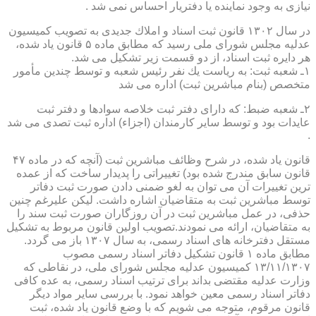
نیازی به وجود نماینده یا دفتریار احساس نمی شد .
در سال ۱۳۰۲ قانون ثبت اسناد و املاك جدیدی به تصویب كمیسیون
عدلیه مجلس شورای ملی رسید كه مطابق ماده ۵ قانون یاد شده،
هر دایره ثبت اسناد، از دو قسمت زیر تشكیل می شد.
۱ـ شعبه ثبت: به ریاست یك نفر رئیس شعبه و توسط چندین مأمور
متخصص (بنام مباشرین ثبت) اداره می شد
۲ـ شعبه ضبط: كه دارای دفتر ثبت خلاصه سوادها و دفتر ثبت
عایدات بود و توسط سایر كارمندان (اجزاء) اداره ثبت تصدی می شد
.
قانون یاد شده، در شرح وظائف مباشرین ثبت (آنچه كه در ماده ۴۷
قانون سابق مندرج شده بود) تغییراتی را پدیدار ساخت كه از عمده
ترین تغییرات آن می توان به لغو ضمنی دادن صورت ثبت دفاتر
توسط مباشرین ثبت به متقاضیان اشاره داشت. لیكن علیرغم چنین
حذفی، در عمل مباشرین ثبت در آن روزگاران صورت ثبت سند را
به متقاضیان، ارائه می نمودند.تصویب اولین قانون مربوط به تشكیل
مستقل دفترخانه های اسناد رسمی، به سال ۱۳۰۷ باز می گردد.
مطابق ماده ۱ قانون تشكیل دفاتر اسناد رسمی مصوب
۱۳/۱۱/۱۳۰۷ كمیسیون عدلیه مجلس شورای ملی، در نقاطی كه
وزارت عدلیه مقتضی بداند برای ترتیب اسناد رسمی، به عده كافی
دفاتر اسناد رسمی معین خواهد نمود. با بررسی سایر مواد دیگر
قانون مرقوم، متوجه می شویم كه با وضع قانون یاد شده، ثبت