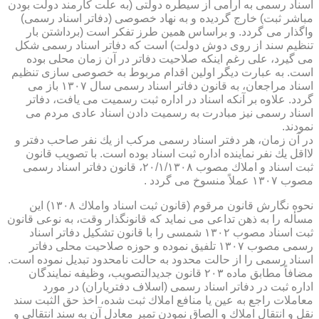
اسناد رسمی به آرامی از سیطره دولتی (به علت كارمند دولت بودن
مباشر ثبت) خارج گردیده و به نهاد خصوصی (دفاتر اسناد رسمی)
واگذار می گردد. و براساس همین طرز تفكر است (برداشتن بار
تنظیم سند از روی دوش دولت) است كه دفاتر اسناد رسمی شكل
می گیرد، علی رغم اینكه صلاحیت دفاتر در آن زمان محلی بوده
است. به عبارت دیگر اولین اقدام مربوط به خصوصی سازی تنظیم
اسناد مراجعان، به قانون دفاتر اسناد رسمی سال ۱۳۰۷ باز می
گردد. علاوه بر آنكه اسناد در اداره ثبت رسمیت می یافت، دفاتر
اسناد رسمی نیز مبادرت به رسمیت دادن اسناد عادی مردم می
نمودند.
در آن زمان، هر دفتر اسناد رسمی مركب از یك نفر صاحب دفتر و
لااقل یك نفر نماینده اداره ثبت اسناد بوده است. با تصویب قانون
ثبت اسناد و املاك مصوب ۲۰/۱/۱۳۰۸، قانون دفاتر اسناد رسمی
مصوب ۱۳۰۷ عملاً منسوخ می گردد .
نحوه نگارش قانون مرقوم (قانون ثبت اسناد واملاك ۱۳۰۸) این
مسأله را به ذهن تداعی می نماید كه قانونگذار وقت، به نوعی قانون
ثبت اسناد مصوب ۱۳۰۲ شمسی را با قانون تشكیل دفاتر اسناد
رسمی مصوب ۱۳۰۷ تلفیق نموده و حوزه صلاحیت محلی دفاتر
اسناد رسمی را از حالت محدود به حالت نامحدود تبدیل نموده است.
مضافاً مطابق ماده ۲۰۳ قانون جدیدالتصویب، وظیفه نمایندگان
اداره ثبت در دفاتر اسناد رسمی (اسلاف دفتریاران) در مورد
معاملات راجع به عین یا منافع املاك ثبت شده، اخذ حق الثبت سند
نقل و انتقال املاك و الصاق نمودن تمبر معادل آن به سند انتقالی و