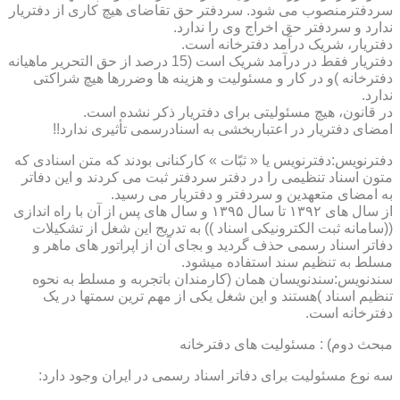
سردفترمنصوب می شود. سردفتر حق تقاضای هیچ کاری از دفتریار
ندارد و سردفتر حق اخراج وی را ندارد.
دفتریار، شریک درآمد دفترخانه است.
دفتریار فقط در درآمد شریک است (15 درصد از حق التحریر ماهیانه
دفترخانه )و در کار و مسئولیت و هزینه ها وضررها هیچ شراکتی
ندارد.
در قانون، هیچ مسئولیتی برای دفتریار ذکر نشده است.
امضای دفتریار در اعتباربخشی به اسنادرسمی تأثیری ندارد!!
دفترنویس:دفترنویس یا « ثبّات » کارکنانی بودند که متن اسنادی که
متون اسناد تنظیمی را در دفتر سردفتر ثبت می کردند و این دفاتر
به امضای متعهدین و سردفتر و دفتریار می رسید.
از سال های ۱۳۹۲ تا سال ۱۳۹۵ و سال های پس از آن با راه اندازی
((سامانه ثبت الکترونیکی اسناد )) به تدریج این شغل از تشکیلات
دفاتر اسناد رسمی حذف گردید و بجای آن از اپراتور های ماهر و
مسلط به تنظیم سند استفاده میشود.
سندنویس:سندنویسان همان (کارمندان باتجربه و مسلط به نحوه
تنظیم اسناد )هستند و این شغل یکی از مهم ترین سمتها در یک
دفترخانه است.
مبحث دوم) : مسئولیت های دفترخانه
سه نوع مسئولیت برای دفاتر اسناد رسمی در ایران وجود دارد: