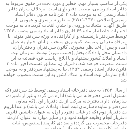
یكی از مناصب بسیار مهم، خطیر و مورد بحث در حقوق مربوط به
دفاتر اسناد رسمی، منصب دفتر یاری است. برخلاف سران دفاتر
اسناد رسمی كه به موجب ماده ۳ آئین نامه قانون دفاتر اسناد
رسمی (اصلاحی ۲۷/۱۱/۱۳۶۰) به طور سراسری و عمومی، از
طریق آگهی، امتحانات ورودی و اختبار، انتخاب گردیده یا به موجب
اختیارات حاصله از ماده ۶۹ قانون دفاتر اسناد رسمی مصوب ۱۳۵۴
توسط سردفتر بازنشسته و از كارافتاده یا ورثه سردفتر متوفی یا
متوفاه معرفی و توسط كمیسیون منتخب از آنان اختبار به عمل
آمده و پس از اخذ نظر مشورتی كانون سردفتران و دفتریاران،
دادستان محل یا دادگاه بخش (حسب مورد) توسط سازمان ثبت
اسناد و املاك كشور پیشنهاد و با ابلاغ ریاست قوه قضائیه به این
سمت منصوب خواهند شد. دفتریاران، مطابق قسمت اخیر ماده ۳
قانون دفاتر اسناد رسمی ۱۳۵۴، بنا به پیشنهاد سردفتر و به موجب
ابلاغ سازمان ثبت اسناد و املاك كشور به این سمت منصوب خواهند
شد .
از سال ۱۳۵۴ به بعد، دفترخانه اسناد رسمی توسط یك سردفتر (كه
مسئول اصلی دفترخانه می باشد) اداره می گردد و غیر از نامبرده،
سازمان اداری دفترخانه مركب از یك دفتریار اول (كه معاون
سردفتر و نماینده سازمان ثبت اسناد واملاك می باشد) و عنداللزوم
یك دفتریار دوم (كه در غیاب دفتریار اول، به عنوان جانشین قانونی
دفتریار انجام وظیفه خواهد نمود و در سایر موارد به عنوان كارمند
دفترخانه محسوب می گردد) و تعدادی كارمند (سندنویس، ثبات
واپراتور كامپیوتر و كارمند خدماتی) خواهد بود .