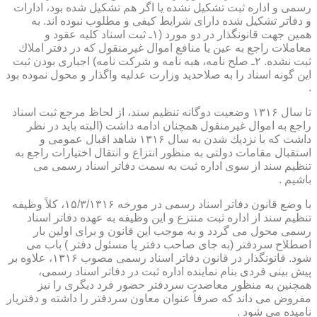
رسمی و اداره ثبت تشكیل نشده یا اگر هم تشكیل شده بود، ادارات
و دفاتر تشكیل شده دارای شرایط كیفی و مطلوب نبوده اند. به
همین جهت قانونگذار در دو مورد (۱ـ ثبت اسناد كلیه عقود و
معاملات راجع به عین یا منافع اموال غیرمنقول كه در دفتر املاك
ثبت نشده. ۲ـ صلح نامه، هبه نامه و شركت نامه) اجباری بودن ثبت
این گونه اسناد را به صلاحدید وزارت عدلیه واگذار و محول نموده بود
.
تا سال ۱۳۱۶ وضعیت دوگانه تنظیم سند، از لحاظ مرجع ثبت اسناد
راجع به اموال غیرمنقول همچنان ادامه داشت (البته باید در نظر
داشت كه با نزدیك شدن به سال ۱۳۱۶ شاهد اقبال عمومی و
استقبال مقامات دولتی به منظور انتزاع و انتقال اختیارات راجع به
تنظیم سند از سوی اداره ثبت به سمت دفاتر اسناد رسمی می
باشیم .
با وضع قانون دفاتر اسناد رسمی در مورخه ۱۵/۳/۱۳۱۶، كلاً وظیفه
تنظیم سند از اداره ثبت منتزع و این وظیفه به عهده دفاتر اسناد
رسمی محول می گردد و به موجب این قانون و برای اولین بار
اصطلاح سردفتر (به جای صاحب دفتر یا مسئول دفتر ) باب می
شود. قانونگذار در قانون دفاتر اسناد رسمی مصوب ۱۳۱۶، علاوه بر
پیش بینی فردی بنام نماینده اداره ثبت در دفاتر اسناد رسمی،
همچنین به منظور معاضدت سردفتر حضور فرد دیگری را نیز
مفروض می داند كه صرفاً عنوان معاون سردفتر را داشته و دفتریار
نامیده می شود .