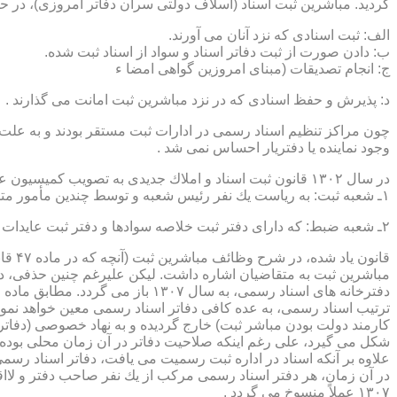
گردید. مباشرین ثبت اسناد (اسلاف دولتی سران دفاتر امروزی)، در حقیقت جزو كارمندا
الف: ثبت اسنادی كه نزد آنان می آورند.
ب: دادن صورت از ثبت دفاتر اسناد و سواد از اسناد ثبت شده.
ج: انجام تصدیقات (مبنای امروزین گواهی امضا ء
د: پذیرش و حفظ اسنادی كه در نزد مباشرین ثبت امانت می گذارند .
چون مراكز تنظیم اسناد رسمی در ادارات ثبت مستقر بودند و به علت ای
وجود نماینده یا دفتریار احساس نمی شد .
در سال ۱۳۰۲ قانون ثبت اسناد و املاك جدیدی به تصویب كمیسیون عدلیه مجلس شورای ملی رسید كه مطابق ماده ۵ قانون یاد شده، هر دایره ثبت اسناد، از دو قسمت زیر تشكیل می شد.
۱ـ شعبه ثبت: به ریاست یك نفر رئیس شعبه و توسط چندین مأمور متخصص (بنام مباشرین ثبت) اداره می شد
۲ـ شعبه ضبط: كه دارای دفتر ثبت خلاصه سوادها و دفتر ثبت عایدات بود و توسط سایر كارمندان (اجزاء) اداره ثبت تصدی می شد .
قانو
مباشرین ثبت به متقاضیان اشاره داشت. لیكن علیرغم چنین حذفی، در
ترتیب اسناد رسمی، به عده كافی دفاتر اسناد رسمی معین خواهد نمود
كارمند دولت بودن مباشر ثبت) خارج گردیده و به نهاد خصوصی (دفات
علاوه بر آنكه اسناد در اداره ثبت رسمیت می یافت، دفاتر اسناد رسم
۱۳۰۷ عملاً منسوخ می گردد .