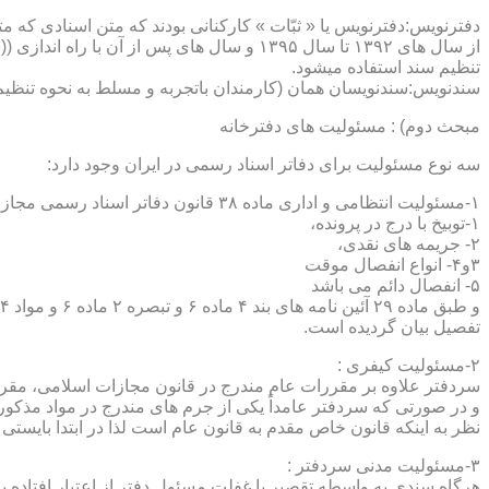
دفترنویس:دفترنویس یا « ثبّات » کارکنانی بودند که متن اسنادی که م
از سال های ۱۳۹۲ تا سال ۱۳۹۵ و سال های پس 
تنظیم سند استفاده میشود.
سندنویس:سندنویسان همان (کارمندان باتجربه و مسلط به نحوه تنظیم 
مبحث دوم) : مسئولیت های دفترخانه
سه نوع مسئولیت برای دفاتر اسناد رسمی در ایران وجود دارد:
۱-مسئولیت انتظامی و اداری ماده ۳۸ قانون دفاتر اسناد رسمی مجازات های انتظامی را برمی شمرد که ۵ درجه شامل :
۱-توبیخ با درج در پرونده،
۲- جریمه های نقدی،
۳و۴- انواع انفصال موقت
۵- انفصال دائم می باشد
تفصیل بیان گردیده است.
۲-مسئولیت کیفری :
سردفتر علاوه بر مقررات عام مندرج در قانون مجازات اسلامی، مقررات خاصی نیز در مواد ۱۰۰ و۱۰۱ و۱۰۲و ۳
و در صورتی که سردفتر عامداً یکی از جرم های مندرج در مواد مذک
نظر به اینکه قانون خاص مقدم به قانون عام است لذا در ابتدا بایستی
۳-مسئولیت مدنی سردفتر :
هرگاه سندی به واسطه تقصیر یا غفلت مسئول دفتر از اعتبار افتاده با