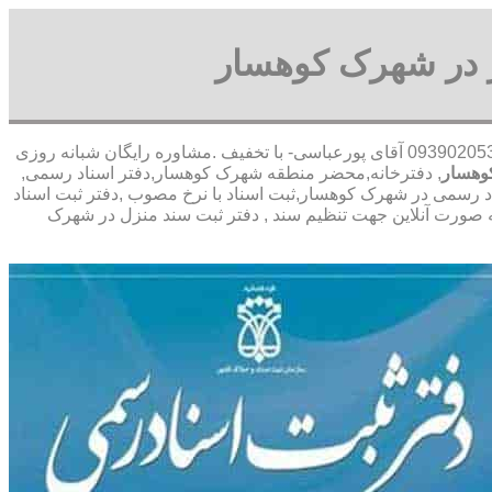
 در شهرک کوهسار
,09390205345 آقای پورعباسی- با تخفیف .مشاوره رايگان شبانه روزی
وهسار
, دفترخانه,محضر منطقه شهرک کوهسار,دفتر اسناد رسمی,
د رسمی در شهرک کوهسار,ثبت اسناد با نرخ مصوب ,دفتر ثبت اسناد
صورت آنلاین جهت تنظیم سند , دفتر ثبت سند منزل در شهرک