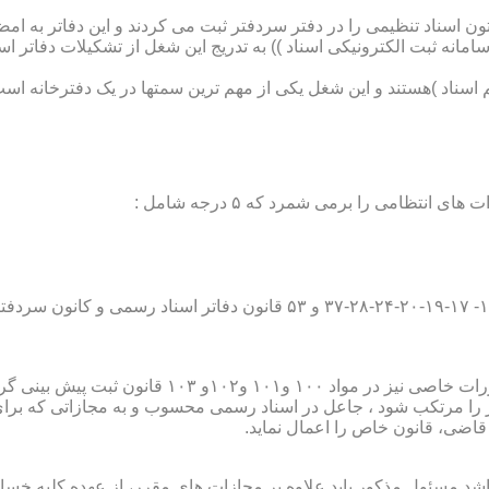
تون اسناد تنظیمی را در دفتر سردفتر ثبت می کردند و این دفاتر به ام
از آن با راه اندازی ((سامانه ثبت الکترونیکی اسناد )) به تدریج این شغل از تشک
اسناد )هستند و این شغل یکی از مهم ترین سمتها در یک دفترخانه است
۱۰ قانون ثبت پیش بینی گردیده است؛
ور را مرتکب شود ، جاعل در اسناد رسمی محسوب و به مجازاتی که بر
 قاضی، قانون خاص را اعمال نماید.
شد مسئول مذکور باید علاوه بر مجازات های مقرر، از عهده کلیه خسارا