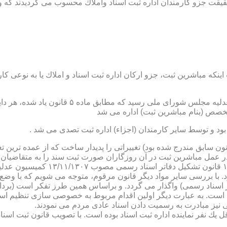
ن اداره ثبت اسناد واملاك محسوب می گردیدند كه وظایف آنان در ماده ۴۷ قانون مرقوم،ا
نكه مباشرین ثبت، جزو اركان اداره ثبت اسناد و املاك یا به نوعی كا
ن یاد شده، در شرح وظائف مباشرین ثبت (آنچه كه در ماده ۴۷ قانون سابق مندرج شده بود) تغییراتی را 
 عمل مباشرین ثبت در آن روزگاران صورت ثبت سند را به متقاضیان، 
دفترخانه های اسناد رسمی، به سال 
. با بررسی سایر مواد دیگر قانون مرقوم، متوجه می شویم كه با وضع 
ر اسناد رسمی) واگذار می گردد. و براساس همین طرز تفكر است (برد
ی نیز مبادرت به رسمیت دادن اسناد عادی مردم می نمودند.