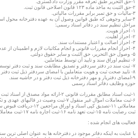
۱-حق التحریر طبق تعرفه مقرر وزارت دادگستری.
۲-حق الثبت به ماخذ ماده ۱۲۳ قانون اصلاحی قانون ثبت.
۳-مالیات و حق تمبر برابر مقررات مالیاتی.
۴-سایر وجوهی که طبق قوانین وصول آن به عهده دفترخانه محول است.
مراحل تنظیم سند در دفاتر اسناد رسمی:
۱- احراز هویت.
۲- احراز اهلیت.
۳- احراز اصالت و اعتبار مستندات سند.
۴- احراز انجام مقررات قانونی و انجام مکاتبات لازم و اطمینان از عدم منع قانونی تنظیم سند.
۵- وصول حق التحریر، حق الثبت و سایر حقوق دولتی.
۶- تنظیم اوراق سند و تایید آن توسط متعاملین.
۷- ثبت سند در دفتر سردفتر و تصدیق مطابقت سند و ثبت دفتر توسط متعاملین.
۸- تایید صحت ثبت و هویت متعاملین با امضای سردفتر ذیل ثبت دفتر و حاشیه سند.
۹-امضای دفتریار و مهر دفترخانه ذیل ثبت دفتر و در حاشیه سند.
حوزه وظایف دفاتر اسناد رسمی
ثبت رضایت نامه ۱۵-ثبت تعهد نامه ۱۶-ثبت اجاره نامه ۱۷-ثبت معاملات سرقفلی ۱۸-ثبت وقف نامه و اسناد موقوفه ۱۹-ثبت اسناد ضمانت نامه ۲۰-صدور اجرائیه ۲۱-ثبت نکاح ۲۲-ثبت طلاق
فعالیت های انجام شده :
با عنایت به اینکه دفاتر موجود در دفترخانه ها به عنوان اصلی ترین 