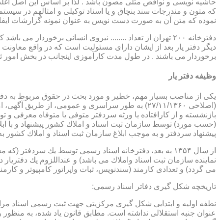
حاشیه نویسی و نواقص مثلی مصون باشد . لذا بر اساس این اصل اغلب دفت
که متون و مندرجات سند بنچاق و یا اسناد توکیلی و امثالهم در سیستم 
نموده که متن آن به صورت دست نویس به عنوان نمونه گزارشات ایفا
دفترخانه ۲۰۰ تهران از تعداد ........ نیروی انسانی برخورد
دیگر دفتر یار بعد از ایشان دارای مسئولیت است که در واقع معاونت د
برخوردار می باشند . در طول مدت کارآموزی اینجانب در بخش امور ث
وظیفه دفتر یار
بازنشسته و از كارافتاده یا ورثه سردفتر متوفی یا متوفاه معرفی و 
پیشنهاد سردفتر و به موجب ابلاغ سازمان ثبت اسناد و املاك كشور 
از سال ۱۳۵۴ به بعد، دفترخانه اسناد رسمی توسط یك سردفتر
نماینده سازمان ثبت اسناد واملاك می باشد) و عنداللزوم یك دفتریار د
می گردد) و تعدادی كارمند (سندنویس، ثبات واپراتور كامپیوتر و كارمند
تاریخچه شكل گیری دفاتر اسناد رسمی: