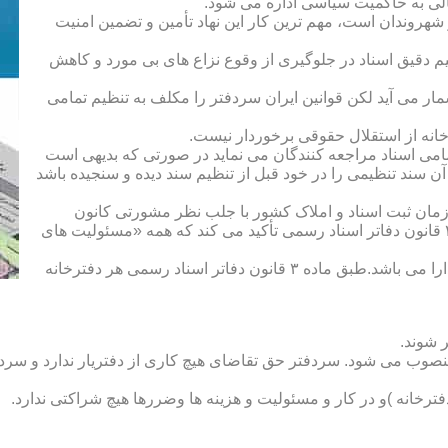
الی به حاکمیت سیاسی اداره می شود.
هروندان است، مهم ترین کار این نهاد تأمین و تضمین امنیت
یم دقیق اسناد در جلوگیری از وقوع نزاع های بی مورد و کاهش
ار می آید لکن قوانین ایران سردفتر را مکلف به تنظیم تمامی
ه از استقلال حقوقی برخوردار نیست.
یم تمامی اسناد مراجعه کنندگان می نماید در صورتی که بدیهی است
آن سند تنظیمی را در خود قبل از تنظیم سند دیده و سنجیده باشد
زمان ثبت اسناد و املاک کشور با جلب نظر مشورتی کانون
سردفتران و دفتریاران تعیین شده و سردفتر نامیده می شود. ماده ۲۱ قانون دفاتر اسناد رسمی تأکید می کند که همه «مسئولیت های
دفتریار :دفتریار سمت معاونت دفترخانه و نمایندگی سازمان ثبت را دارا می باشد.طبق ماده ۳ قانون دفاتر اسناد رسمی هر دفترخانه
 شوند.
منصوب می شود. سردفتر حق تقاضای هیچ کاری از دفتریار ندارد و سردف