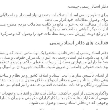
دفتر اسناد رسمی چیست
برای تنظیم رسمی اسناد استعلامات متعددی نیاز است.از جمله دلایل
برای وصول مطالبات خود قرار می دهد.
یکی از مطالبی که به عنوان مانع در کتابت معاملات مردم مطرح هست
ادارات دیگر گواهی مفاصاحساب بگیر!!
در واقع دولت زورش نمی رسد مطالبات خود را وصول کند و سرگردنه ر
فعالیت های دفاتر اسناد رسمی
دفتر اسناد رسمی (یا دفترخانه یا محضر) یک نهاد مدنی است که وابس
اداره می شود. دفتر اسناد رسمی به عنوان یک مرکز حقوقی و مدنی ر
شخصاً دارای مسئولیتی مستقل از دولت و قوای حاکم بوده و با تنظی
بهداشت حقوقی جامعه، از طریق تثبیت مالکیت شهروندان بر اموال و 
از ابتدای تأسیس سازمان ثبت اسناد و املاک کشور و در نظام و ساخت
یعنی دفاتر اسناد رسمی و دفاتر ازدواج و طلاق محول شده است. دفا
مشاوره رایگان و خدمات معاضدت قضایی جامعه را نیز انجام می دهن
واگذاری بخشی از امور حاکمیتی شامل ثبت نقل و انتقالات و تعهدا
مهمی از شکایات علیه حکومت یا کارگزاران حکومتی و جبران خسارات
وجوهی که در دفاتر اسناد رسمی وصول می شود :