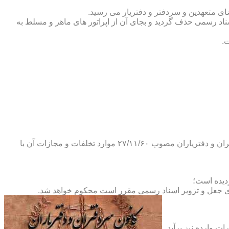
ضای متعهدین و سردفتر و دفتریار می رسید.
یلات دفاتر اسناد رسمی حذف گردید و بجای آن از اپراتور های ماهر و مسلط به
.
و طبق ماده ۲۹ آئین نامه های بند ۴ ماده ۶ و تبصره ۲ ماده ۶ و مواد ۱۴- ۱۷-۱۹-۲۰-۲۴-۲۸-۳۷ و ۵۳ قانون دفاتر اسناد رسمی و کانون سردفتران و دفتریاران مصوب ۲۷/۱۱/۶۰ موارد تخلفات و مجازات آن با
ای جعل و تزویر اسناد رسمی مقرر است محکوم خواهد شد.
ت وارده نیز برآید.