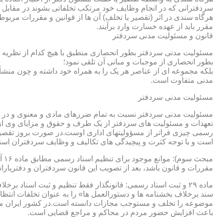
سردفترانی که در انجام وظایف خود مرتکب تخلفاتی بشوند در مقابل 
هرگاه سندی در اثر (تقصیر یا تخلف) آن ها از قوانین و مقررات مربوط 
مقرر باید از عهده خسارت وارد برآیند.
قانون و مسئولیت مدنی سردفتر
مسئولیت مدنی سردفتر بطور انحصاری منطبق با هیچ کدام از نظریه ها
بطور انحصاری از موجبات و مبانی آن تلقی نمود؛
بلکه مجموعه ای از عناصر هر یک را به همراه خود داشته و چون منشأ
مدنی متفاوت است.
مسئولیت مدنی سردفتر
مسئولیت مدنی سردفتر نسبت به تمام ضررهای مادی و معنوی و در بر
تعهدات و مسئولیت های سردفتر از یک طرف و حقوق و مزایای وی از
رسمی چیزی فراتر از مسؤولیتهای اداری اوست.در صورت بروز تقصیر
است و با توجه کثرت و پیچیدگی های تکالیف و وظایف سردفتران اسنا
مقررات و قانون باشد، بعد از تصویب این قانون سردفتران و دفتریا
سند برخلاف بخشنامه ها و دستورالعمل ها» را به عنوان تخلفات انتظ
موضوعه را تخلف و مستوجب مجازات دانسته است.در کشور ایران مو
باعث افزایش حضور مردم در محاکم و مراجع قضایی است.