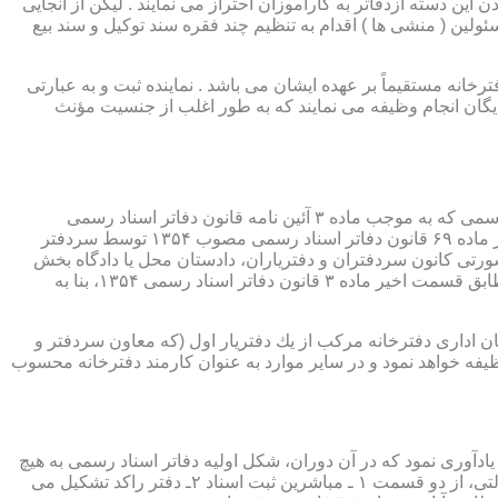
ین دسته ازدفاتر به کارآموزان احتراز می نمایند . لیکن از آنجایی
ئولین ( منشی ها ) اقدام به تنظیم چند فقره سند توکیل و سند بیع
 دفترخانه مستقیماً بر عهده ایشان می باشد . نماینده ثبت و به عبارتی
بایگان انجام وظیفه می نمایند که به طور اغلب از جنسیت مؤنث
یكی از مناصب بسیار مهم، خطیر و مورد بحث در حقوق مربوط به دفاتر اسناد رسمی، منصب دفتر یاری است. برخلاف سران دفاتر اسناد رسمی كه به موجب ماده ۳ آئین نامه قانون دفاتر اسناد رسمی
(اصلاحی ۲۷/۱۱/۱۳۶۰) به طور سراسری و عمومی، از طریق آگهی، امتحانات ورودی و اختبار، انتخاب گردیده یا به موجب اختیارات حاصله از ماده ۶۹ قانون دفاتر اسناد رسمی مصوب ۱۳۵۴ توسط سردفتر
شورتی كانون سردفتران و دفتریاران، دادستان محل یا دادگاه بخش
(حسب مورد) توسط سازمان ثبت اسناد و املاك كشور پیشنهاد و با ابلاغ ریاست قوه قضائیه به این سمت منصوب خواهند شد. دفتریاران، مطابق قسمت اخیر ماده ۳ قانون دفاتر اسناد رسمی ۱۳۵۴، بنا به
ازمان اداری دفترخانه مركب از یك دفتریار اول (كه معاون سردفتر و
وظیفه خواهد نمود و در سایر موارد به عنوان كارمند دفترخانه محسوب
ی اسناد مراجعان، به قانون ثبت اسناد مصوب سال ۱۲۹۰ شمسی بازمی گردد.باید یادآوری نمود كه در آن دوران، شكل اولیه دفاتر اسناد رسمی به هیچ
عنوان جنبه استقلالی نداشته است. مطابق قانون یاد شده، به منظور رسمیت دادن به اسناد قاطبه مردم، دوایر ثبت اسناد به عنوان نهادی دولتی، از دو قسمت ۱ ـ مباشرین ثبت اسناد ۲ـ دفتر راكد تشكیل می