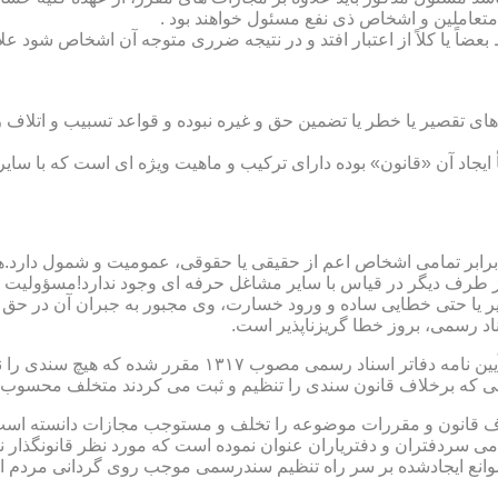
متعاملین و اشخاص ذی نفع مسئول خواهند بود .
بعضاً یا کلاً از اعتبار افتد و در نتیجه ضرری متوجه آن اشخاص شود عل
ی تقصیر یا خطر یا تضمین حق و غیره نبوده و قواعد تسبیب و اتلاف ر
 ایجاد آن «قانون» بوده دارای ترکیب و ماهیت ویژه ای است که با سا
ابر تمامی اشخاص اعم از حقیقی یا حقوقی، عمومیت و شمول دارد.هی
 طرف دیگر در قیاس با سایر مشاغل حرفه ای وجود ندارد!مسؤولیت م
 یا حتی خطایی ساده و ورود خسارت، وی مجبور به جبران آن در حق 
د رسمی، بروز خطا گریزناپذیر است.
مبحث سوم): موانع موجود برای تنظیم اسناد رسمی مطابق ماده
رانی که برخلاف قانون سندی را تنظیم و ثبت می کردند متخلف محسوب
امی سردفتران و دفتریاران عنوان نموده است که مورد نظر قانونگذار 
انع ایجادشده بر سر راه تنظیم سندرسمی موجب روی گردانی مردم ا