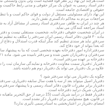
است.هرچند این نهاد زیر نظر قوه قضاییه است ولی بدون وابستگی م
دفتر اسناد رسمی به عنوان یک مرکز حقوقی و مدنی رابط حاکمیت و ش
حقوقی و اقتصادی جامعه است.
این نهاد دارای مسئولیتی مستقل از دولت و قوای حاکم است و با تنظ
مراجعات مردم به محاکم دادگستری نقش دارند.
هر چند در ایران به ظاهر، سردفتری اسناد رسمی از مشاغل آزاد به شم
اسناد مراجعه کنندگان می نماید.
در ایران شخصیت حقوقی دفترخانه، شخصیت مستقلی نیست و دفترخان
ماده ۳۰ قانون دفاتر اسناد رسمی ایران سردفتر را مکلف به تنظ
سردفتر نباید هر سندی تنظیم کند مگر اینکه قدرت استدلال و دفاع از 
که بعداً بتواند از خود دفاع کند.
سردفتر:اداره امور دفترخانه بعهده شخصی است که بنا به پیشنهاد سا
دفترخانه بر عهده سردفتر است».
علاوه بر یک دفتریار می تواند یک دفتریار دوم هم داشته باشد.
چگونه یک دفتریار می تواند سردفتر شود ؟
دفتریار اصیل میتواند بعد از سه یا هفت سال سابقه دفتریاری، سردفتر
دفتریار برابر مقررات قانون دفاتر اسناد رسمی و با پیشنهاد سردفتر
دفتریار، شریک درآمد دفترخانه است.
دفتریار فقط در درآمد شریک است (15 درصد از حق التحریر ماهیانه دفترخانه )و در کار و مسئولیت و هزینه ها وضررها هیچ شراکتی ندارد.
در قانون، هیچ مسئولیتی برای دفتریار ذکر نشده است.
امضای دفتریار در اعتباربخشی به اسنادرسمی تأثیری ندارد!!