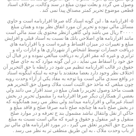
وصول مي گردد و بعلت نبودن مبلغ در سند وكالت، برخلاف اسناد
قطعی موضوع تحریر کمتر مصداق پیدا نمی کند .
۵- اقرارنامه ها ، اين گونه اسناد گاه صرفا اقرارنامه است و حاوي
مسائل مالي نبوده و تحرير آن مورد اتفاق نظر بوده و همان مبلغ
۳۰۰۰۰ ريال مي باشد ولي گاهي ازنظر محتوي يك سند مالي است
مانند اقرارنامه هاي اصلاحي بانك ها نسبت به اسناد قبلي و افزايش
مبلغ و تغييرات در ميزان اقساط و غيره است و يا اقرارنامه هاي
دريافت خسارات توسط اشخاص از شهرداري ها و ادارات راه و
ترابري و غيره كه مقر اقرار به دريافت مبالغي نموده و در قبال آن
حق خود را اسقاط مي نمايد ، در اين گونه موارد كه به جاي صلح
حقوق در قالب اقرارنامه تنظيم مي شود در رابطه با حق التحرير آن
اختلاف نظر وجود دارد بعضا معتقدند با توجه به اينكه اينگونه اسناد
در واقع سندي مالي است وبا توجه به مفاد يكي از آراء وحدت رويه
چون مبلغي كه ماخذ حق الثبت است ملاك وصول حق التحرير هم
هست ماخذ وصول تحرير را همان مبلغ در سند اقرار مي دانند ولي
بعضي از همكاران ديگر صرفا اقرارنامه را مشمول تحرير در بخش
اسناد غيرمالي و اقرارنامه ميدانند ولي بنظر مي رسد همانگونه كه
در بخش صلح نامه ها چنانچه صلح نامه صرفا صلح و فاقد مبلغ و
حاكي از نقل وانتقال نباشد مشمول بند ج تعرفه و در موارد صلح
منقول و غير منقول و حقوق و غيره كه مالي است نسبت به مبلغ
مندرج حق التحرير تعلق مي گيرد ، در مورد اقرارنامه هاي مالي نيز
از باب وحدت ملاک ، به این طریق منطقی تر به نظر می رسد .