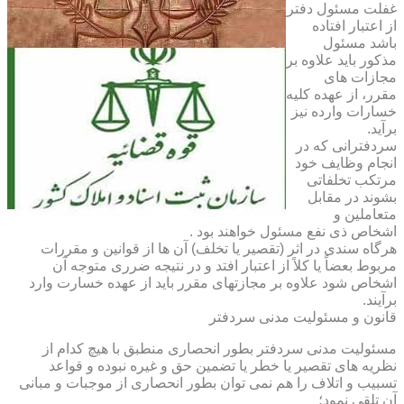
غفلت مسئول دفتر
از اعتبار افتاده
باشد مسئول
مذکور باید علاوه بر
مجازات های
مقرر، از عهده کلیه
خسارات وارده نیز
برآید.
سردفترانی که در
انجام وظایف خود
مرتکب تخلفاتی
بشوند در مقابل
متعاملین و
اشخاص ذی نفع مسئول خواهند بود .
هرگاه سندی در اثر (تقصیر یا تخلف) آن ها از قوانین و مقررات
مربوط بعضاً یا کلاً از اعتبار افتد و در نتیجه ضرری متوجه آن
اشخاص شود علاوه بر مجازتهای مقرر باید از عهده خسارت وارد
برآیند.
قانون و مسئولیت مدنی سردفتر
مسئولیت مدنی سردفتر بطور انحصاری منطبق با هیچ کدام از
نظریه های تقصیر یا خطر یا تضمین حق و غیره نبوده و قواعد
تسبیب و اتلاف را هم نمی توان بطور انحصاری از موجبات و مبانی
آن تلقی نمود؛