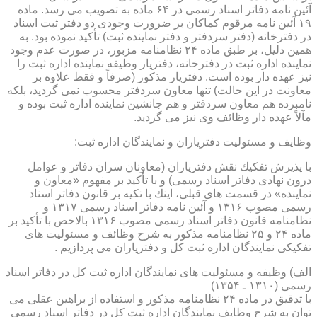
آئین نامه دفاتر اسناد رسمی در ۶۴ ماده به تصویب می رسد. ماده
۱۹ آئین نامه مرقوم كماكان بر ضرورت وجودی دو دفتر ثبت اسناد
در دفترخانه (دفتر سردفتر و دفتر نماینده ثبت) تأكید نموده بود. به
همین دلیل، بر طبق ماده ۲۴ نظامنامه مزبور، در صورت عدم وجود
نماینده اداره ثبت در دفترخانه، دفتریار وظیفه نماینده اداره ثبت را
نیز عهده دار بوده است. دفتریار مذكور (صرفاً و فقط علاوه بر
معاونت در این حالت) تنها معاون سردفتر محسوب نمی گردید، بلكه
نامبرده هم معاون سردفتر و هم جانشین نماینده اداره ثبت بوده و
مآلاً عهده دار وظائف وی نیز می گردید.
وظایف و مسئولیت دفتریاران و نمایندگان اداره ثبت:
با پذیرش تفكیك نقش دفتریاران (معاونان سران دفاتر و عوامل
درون نهادی دفاتر اسناد رسمی) و با تأكید بر مفهوم «معاون و
نماینده» در قسمت های قبلی، اینك با تكیه بر قانون دفاتر اسناد
رسمی مصوب ۱۳۱۶ و آئین نامه دفاتر اسناد رسمی ۱۳۱۷ و
نظامنامه قانون دفاتر اسناد رسمی مصوب ۱۳۱۶ بالاخص با تأكید بر
ماده ۲۴ و ۲۵ نظامنامه مذكور به شرح وظائف و مسئولیت های
تفكیكی نمایندگان اداره ثبت كل و دفتریاران می پردازیم .
الف) وظیفه و مسئولیت های نمایندگان اداره ثبت كل در دفاتر اسناد
رسمی (۱۳۱۰ ـ ۱۳۵۴)
با تدقیق در ماده ۲۴ نظامنامه مذكور و استفاده از براهین عقلی می
توان به شرح وظایف نمایندگان اداره ثبت كل در دفاتر اسناد رسمی