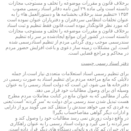
برخلاف قانون و مقررات موضوعه را تخلف و مستوجب مجازات
دانسته است ولی ماده ۲۹ آیین نامه دفاتر اسناد رسمی مصوب
۱۳۵۴ «تنظیم سند برخلاف بخشنامه ها و دستورالعمل ها» را به
عنوان تخلفات انتظامی سردفتران و دفتریاران عنوان نموده است
که مورد نظر قانونگذار نبوده است،قانون فقط تنظیم و ثبت اسناد
برخلاف قانون و مقررات موضوعه را تخلف و مستوجب مجازات
دانسته است.در کشور ایران موانع ایجادشده بر سر راه تنظیم
سندرسمی موجب روی گردانی مردم از تنظیم اسنادرسمی شده
است. این مشکلات زمینه ساز دعوی و باعث افزایش حضور مردم
در محاکم و مراجع قضایی است.
دفتر اسناد رسمی چیست
برای تنظیم رسمی اسناد استعلامات متعددی نیاز است.از جمله
دلایلی که مانع مراجعه مردم برای تنظیم اسناد به صورت رسمی در
دفترخانه ها می شود، این است که دولت اسناد رسمی را به عنوان
وسیله ای برای وصول مطالبات خود قرار می دهد.
یکی از مطالبی که به عنوان مانع در کتابت معاملات مردم مطرح
هست تبدیل شدن سند رسمی برای دولت به “سر گردنه” است؛یعنی
به فردی که می خواهد سندش را منتقل کند می گویند برو از دارایی
و ادارات دیگر گواهی مفاصاحساب بگیر!!
در واقع دولت زورش نمی رسد مطالبات خود را وصول کند و
سرگردنه را می گیرد و دولت اسناد رسمی را به عنوان راهکاری
برای جبران کم کاری و ناتوانی دستگاه های دیگر قرار داده است.