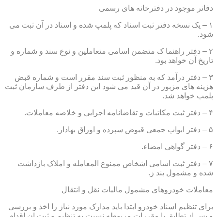
دفاتر موجود در دفترخانه های رسمی
۱ – یک نسخه دفتر ثبت اسناد که پلمپ شده و اسناد در آن ثبت می
شود.
۲ – دفتر راهنما ک متضمن اسامی متعاملین و نوع سند و شماره و
تاریخ آن خواهد بود.
۳ – دفتر درآمد که به منظور ثبت سند مقرر است و شماره قبض
هزینه های مزبور در آن قید می شود این دفتر از طرف سازمان ثبت
پلمپ خواهد شد.
۴ – دفتر ثبت مکاتبات و تقاضانامه اجرایی و خلاصه معاملات.
۵ – دفتر ابواب جمعی قبوض سپرده و اوراق بهادار.
۶ – دفتر گواهی امضاء.
۷ – دفتر ثبت اسامی اشخاص ممنوع المعامله و املاک بازداشت
شده و مشمول بند ز.
معاملات خودروهای مشمول مالیات نقل و انتقال
برای تنظیم اسناد خودرو ابتدا باید مدارک مورد نیاز را اخذ و بررسی
و پس از تطابق با مقررات مربوطه نسبت به تنظیم و ثبت ان اقدام