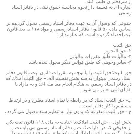
از سردفتران طلب کنند.
اشاره ای به قسمتی از نحوه محاسبه حقوق ثبتی در دفاتر اسناد
رسمی
حقوقي كه وصول آن به عهده دفاتر اسناد رسمي محول گرديده بر
اساس ماده ۵۰ قانون دفاتر اسناد رسمي و مواد ۱۱۸ به بعد قانون
ثبت احصاء گرديده است كه عبارتند از :
حق الثبت
۲- حق التحرير
۳- ماليا ت طبق مقررات مالياتي
۴- ساير وجوهي كه طبق قوانين ديگر محول شده باشد
حق الثبت:حق الثبت را با توجه به مقررات قانون ثبت وقانون دفاتر
اسناد رسمي ميتوان به سه بخش تقسيم الف– حق الثبت املاك كه
در دفاتر اسناد رسمي به هنگام انجام معا مله اخذ و به مازاد يا
بقاياي ثبتی تعبیر می شود .
ب- حق الثبت اسناد كه در رابطه با تمام اسناد مطرح و در ارتباط
مستقيم با كار دفاتر است .
ج - حق الثبت متفرقه كه بدون نياز به تنظیم سند وصول می گردد .
بخش اول – حق الثبت املاک:با عنايت به ماده ۱۱۸ قانون ثبت يكي
از حقوقي كه در ادارات ثبـت و دفاتر اسناد رسمي مي بايست و
صول گردد حق الثبت املاك است كه طبق ماده ۱۱۹ ثبت وصول