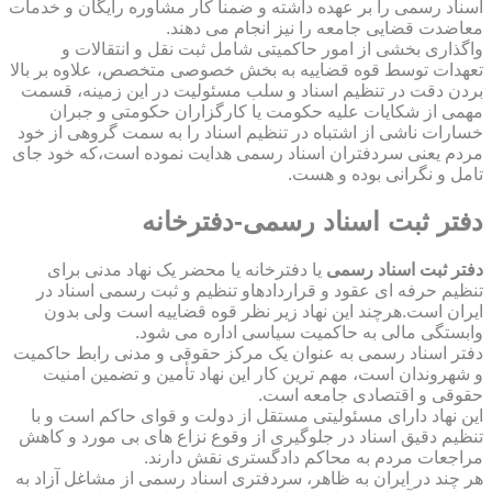
اسناد رسمی را بر عهده داشته و ضمناً کار مشاوره رایگان و خدمات
معاضدت قضایی جامعه را نیز انجام می دهند.
واگذاری بخشی از امور حاکمیتی شامل ثبت نقل و انتقالات و
تعهدات توسط قوه قضاییه به بخش خصوصی متخصص، علاوه بر بالا
بردن دقت در تنظیم اسناد و سلب مسئولیت در این زمینه، قسمت
مهمی از شکایات علیه حکومت یا کارگزاران حکومتی و جبران
خسارات ناشی از اشتباه در تنظیم اسناد را به سمت گروهی از خود
مردم یعنی سردفتران اسناد رسمی هدایت نموده است،که خود جای
تامل و نگرانی بوده و هست.
دفتر ثبت اسناد رسمی-دفترخانه
دفتر ثبت اسناد رسمی
یا دفترخانه یا محضر یک نهاد مدنی برای
تنظیم حرفه ای عقود و قراردادهاو تنظیم و ثبت رسمی اسناد در
ایران است.هرچند این نهاد زیر نظر قوه قضاییه است ولی بدون
وابستگی مالی به حاکمیت سیاسی اداره می شود.
دفتر اسناد رسمی به عنوان یک مرکز حقوقی و مدنی رابط حاکمیت
و شهروندان است، مهم ترین کار این نهاد تأمین و تضمین امنیت
حقوقی و اقتصادی جامعه است.
این نهاد دارای مسئولیتی مستقل از دولت و قوای حاکم است و با
تنظیم دقیق اسناد در جلوگیری از وقوع نزاع های بی مورد و کاهش
مراجعات مردم به محاکم دادگستری نقش دارند.
هر چند در ایران به ظاهر، سردفتری اسناد رسمی از مشاغل آزاد به