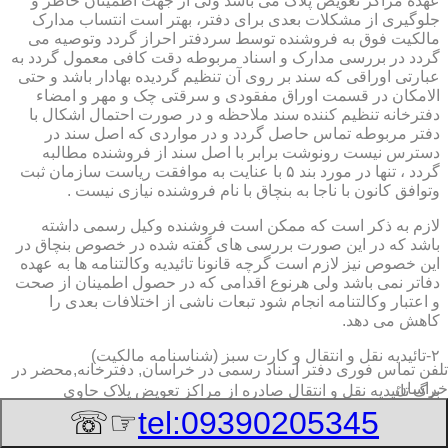
عهده مراکز تعویض پلاک می باشد ولی از جهت اطمینان خاطر و
جلوگیری از مشکلات بعدی برای دفتر، بهتر است انتساب مدارک
مالکیت فوق به فروشنده توسط سردفتر احراز گردد وتوصیه می
گردد در بررسی مدارک و اسناد مربوطه دقت کافی معمول گردد به
عبارتی اوراقی که سند بر روی آن تنظیم گردیده بهادار باشد و حتی
الامکان در قسمت اوراق مفقودی و سرقتی چک و مهر و امضاء
دفترخانه تنظیم کننده سند ملاحظه و در صورت احتمال اشکال با
دفتر مربوطه تماس حاصل گردد و در مواردی که اصل سند در
دسترس نیست رونوشت برابر با اصل سند از فروشنده مطالبه
گردد ، تنها در مورد بند ۵ با عنایت به موافقت ریاست سازمان ثبت
وتوافق کانون با ناجا به بنچاق با نام فروشنده نیازی نیست .
لازم به ذکر است که ممکن است فروشنده وکیل رسمی داشته
باشد که در این صورت بررسی های گفته شده در خصوص بنچاق در
این خصوص نیز لازم است گرچه قانونا تائیدیه وکالتنامه ها به عهده
دفاتر نمی باشد ولی هرنوع اقدامی که در حصول اطمینان از صحت
و اعتبار وکالتنامه انجام شود تبعات ناشی از اختلافات بعدی را
کاهش می دهد.
۲-تائیدیه نقل و انتقال و کارت سبز (شناسنامه مالکیت)
تلفن تماس فوری
دفتر اسناد رسمی در خراسان, دفترخانه,محضر در
خراسان
برگ تائیدیه نقل و انتقال صادره از مراکز تعویض پلاک حاوی
مشخصات کامل خودرو اعم از نوع ، سیستم ، مدل ، رنگ ، شماره
☞☏
tel:09390205345
موتور و شاسی ، تیپ و بخصوس شماره شناسه خودرو ( VIN ) در
صدر صفحه و مشخصات فروشنده و خریدار اعم از مشخصات