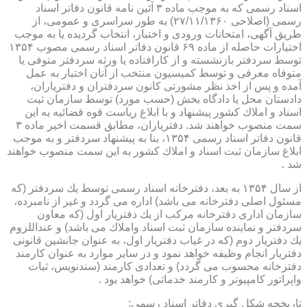
اسناد رسمی كه به موجب ماده ۳ آئین نامه قانون دفاتر اسناد
رسمی (اصلاحی ۲۷/۱۱/۱۳۶۰) به طور سراسری و عمومی، از
طریق آگهی، امتحانات ورودی و اختبار، انتخاب گردیده یا به موجب
اختیارات حاصله از ماده ۶۹ قانون دفاتر اسناد رسمی مصوب ۱۳۵۴
توسط سردفتر بازنشسته و از كارافتاده یا ورثه سردفتر متوفی یا
متوفاه معرفی و توسط كمیسیون منتخب از آنان اختبار به عمل
آمده و پس از اخذ نظر مشورتی كانون سردفتران و دفتریاران،
دادستان محل یا دادگاه بخش (حسب مورد) توسط سازمان ثبت
اسناد و املاك كشور پیشنهاد و با ابلاغ ریاست قوه قضائیه به این
سمت منصوب خواهند شد. دفتریاران، مطابق قسمت اخیر ماده ۳
قانون دفاتر اسناد رسمی ۱۳۵۴، بنا به پیشنهاد سردفتر و به موجب
ابلاغ سازمان ثبت اسناد و املاك كشور به این سمت منصوب خواهند
شد .
از سال ۱۳۵۴ به بعد، دفترخانه اسناد رسمی توسط یك سردفتر (كه
مسئول اصلی دفترخانه می باشد) اداره می گردد و غیر از نامبرده،
سازمان اداری دفترخانه مركب از یك دفتریار اول (كه معاون
سردفتر و نماینده سازمان ثبت اسناد واملاك می باشد) و عنداللزوم
یك دفتریار دوم (كه در غیاب دفتریار اول، به عنوان جانشین قانونی
دفتریار انجام وظیفه خواهد نمود و در سایر موارد به عنوان كارمند
دفترخانه محسوب می گردد) و تعدادی كارمند (سندنویس، ثبات
واپراتور كامپیوتر و كارمند خدماتی) خواهد بود .
تاریخچه شكل گیری دفاتر اسناد رسمی: