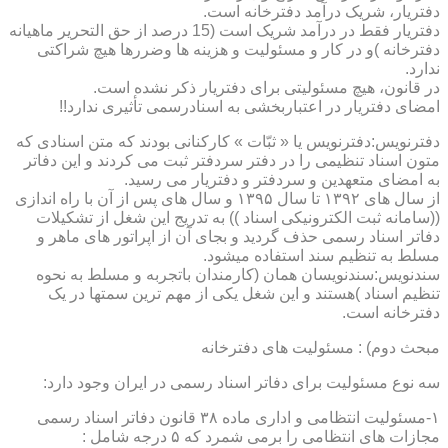
دفتریار، شریک درآمد دفترخانه است.
دفتریار فقط در درآمد شریک است (15 درصد از حق التحریر ماهیانه
دفترخانه )و در کار و مسئولیت و هزینه ها وضررها هیچ شراکتی
ندارد.
در قانون، هیچ مسئولیتی برای دفتریار ذکر نشده است.
امضای دفتریار در اعتباربخشی به اسنادرسمی تأثیری ندارد!!
دفترنویس:دفترنویس یا « ثبّات » کارکنانی بودند که متن اسنادی که
متون اسناد تنظیمی را در دفتر سردفتر ثبت می کردند و این دفاتر
به امضای متعهدین و سردفتر و دفتریار می رسید.
از سال های ۱۳۹۲ تا سال ۱۳۹۵ و سال های پس از آن با راه اندازی
((سامانه ثبت الکترونیکی اسناد )) به تدریج این شغل از تشکیلات
دفاتر اسناد رسمی حذف گردید و بجای آن از اپراتور های ماهر و
مسلط به تنظیم سند استفاده میشود.
سندنویس:سندنویسان همان (کارمندان باتجربه و مسلط به نحوه
تنظیم اسناد )هستند و این شغل یکی از مهم ترین سمتها در یک
دفترخانه است.
مبحث دوم) : مسئولیت های دفترخانه
سه نوع مسئولیت برای دفاتر اسناد رسمی در ایران وجود دارد:
۱-مسئولیت انتظامی و اداری ماده ۳۸ قانون دفاتر اسناد رسمی
مجازات های انتظامی را برمی شمرد که ۵ درجه شامل :