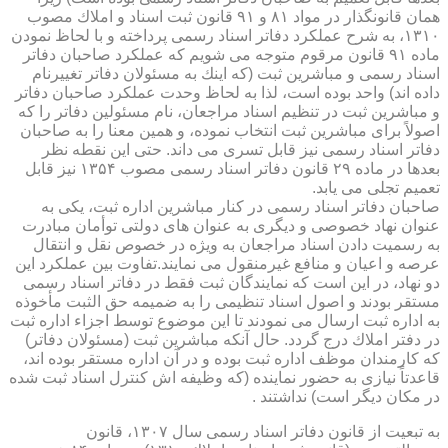
همان قانونگذار در مواد ۸۱ و ۹۱ قانون ثبت اسناد و املاك مصوب
۱۳۱۰، به شرح عملكرد دفاتر اسناد رسمی پرداخته و با لحاظ نمودن
ماده ۹۱ قانون مرقوم متوجه می شویم كه عملكرد صاحبان دفاتر
اسناد رسمی و مباشرین ثبت (كه اینك به مسئولان دفاتر تغییرنام
داده اند) واحد بوده است، لذا به لحاظ وحدت عملكرد صاحبان دفاتر
و مباشرین ثبت در تنظیم اسناد مراجعان، نام مسئولین دفاتر را كه
اصولاً برای مباشرین ثبت انتخاب نموده، و همین معنا را به صاحبان
دفاتر اسناد رسمی نیز قابل تسری می داند. حتی این نقطه نظر
بعدها در ماده ۲۹ قانون دفاتر اسناد رسمی مصوب ۱۳۵۴ نیز قابل
تعمیم تجلی می یابد.
صاحبان دفاتر اسناد رسمی در كنار مباشرین اداره ثبت، یكی به
عنوان نهاد خصوصی و دیگری به عنوان های دولتی توأمان مبادرت
به رسمیت دادن اسناد مراجعان به ویژه در خصوص نقل و انتقال
عرصه و اعیان و منافع غیرمنقول می نمایند.تفاوت بین عملكرد این
دو نهاد، در این است كه نمایندگان ثبت فقط در دفاتر اسناد رسمی
مستقر بودند و اصول اسناد تنظیمی را به ضمیمه حق الثبت مأخوذه
به اداره ثبت ارسال می نمودند تا این موضوع توسط اجزاء اداره ثبت
در دفتر املاك درج گردد. حال آنكه مباشرین ثبت (مسئولان دفاتر)
كه كارمندان موظف اداره ثبت بوده و در آن اداره مستقر بوده اند،
قاعدتاً نیازی به حضور نماینده (كه وظیفه اش كنترل اسناد ثبت شده
در مكان دیگر است) نداشتند .
به تبعیت از قانون دفاتر اسناد رسمی سال ۱۳۰۷، قانون