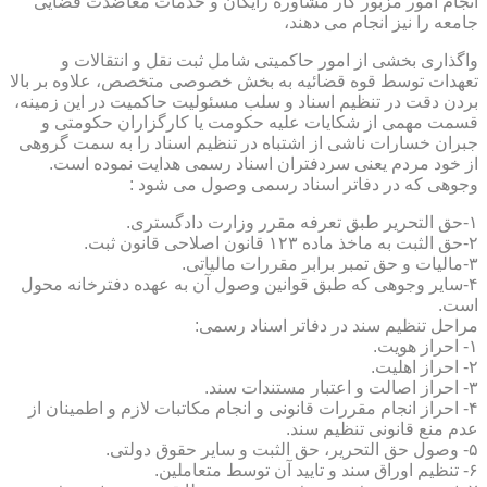
انجام امور مزبور کار مشاوره رایگان و خدمات معاضدت قضایی
جامعه را نیز انجام می دهند،
واگذاری بخشی از امور حاکمیتی شامل ثبت نقل و انتقالات و
تعهدات توسط قوه قضائیه به بخش خصوصی متخصص، علاوه بر بالا
بردن دقت در تنظیم اسناد و سلب مسئولیت حاکمیت در این زمینه،
قسمت مهمی از شکایات علیه حکومت یا کارگزاران حکومتی و
جبران خسارات ناشی از اشتباه در تنظیم اسناد را به سمت گروهی
از خود مردم یعنی سردفتران اسناد رسمی هدایت نموده است.
وجوهی که در دفاتر اسناد رسمی وصول می شود :
۱-حق التحریر طبق تعرفه مقرر وزارت دادگستری.
۲-حق الثبت به ماخذ ماده ۱۲۳ قانون اصلاحی قانون ثبت.
۳-مالیات و حق تمبر برابر مقررات مالیاتی.
۴-سایر وجوهی که طبق قوانین وصول آن به عهده دفترخانه محول
است.
مراحل تنظیم سند در دفاتر اسناد رسمی:
۱- احراز هویت.
۲- احراز اهلیت.
۳- احراز اصالت و اعتبار مستندات سند.
۴- احراز انجام مقررات قانونی و انجام مکاتبات لازم و اطمینان از
عدم منع قانونی تنظیم سند.
۵- وصول حق التحریر، حق الثبت و سایر حقوق دولتی.
۶- تنظیم اوراق سند و تایید آن توسط متعاملین.