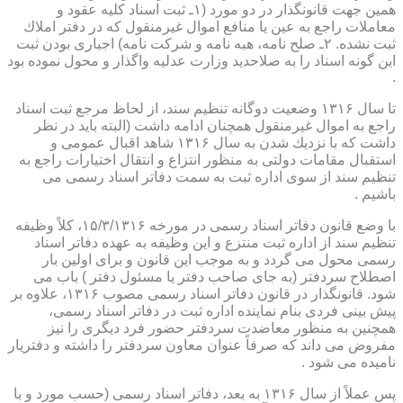
همین جهت قانونگذار در دو مورد (۱ـ ثبت اسناد كلیه عقود و
معاملات راجع به عین یا منافع اموال غیرمنقول كه در دفتر املاك
ثبت نشده. ۲ـ صلح نامه، هبه نامه و شركت نامه) اجباری بودن ثبت
این گونه اسناد را به صلاحدید وزارت عدلیه واگذار و محول نموده بود
.
تا سال ۱۳۱۶ وضعیت دوگانه تنظیم سند، از لحاظ مرجع ثبت اسناد
راجع به اموال غیرمنقول همچنان ادامه داشت (البته باید در نظر
داشت كه با نزدیك شدن به سال ۱۳۱۶ شاهد اقبال عمومی و
استقبال مقامات دولتی به منظور انتزاع و انتقال اختیارات راجع به
تنظیم سند از سوی اداره ثبت به سمت دفاتر اسناد رسمی می
باشیم .
با وضع قانون دفاتر اسناد رسمی در مورخه ۱۵/۳/۱۳۱۶، كلاً وظیفه
تنظیم سند از اداره ثبت منتزع و این وظیفه به عهده دفاتر اسناد
رسمی محول می گردد و به موجب این قانون و برای اولین بار
اصطلاح سردفتر (به جای صاحب دفتر یا مسئول دفتر ) باب می
شود. قانونگذار در قانون دفاتر اسناد رسمی مصوب ۱۳۱۶، علاوه بر
پیش بینی فردی بنام نماینده اداره ثبت در دفاتر اسناد رسمی،
همچنین به منظور معاضدت سردفتر حضور فرد دیگری را نیز
مفروض می داند كه صرفاً عنوان معاون سردفتر را داشته و دفتریار
نامیده می شود .
پس عملاً از سال ۱۳۱۶ به بعد، دفاتر اسناد رسمی (حسب مورد و با