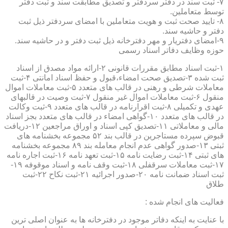
۷- ثبت سند در دفتر سردفتر و تصدیق مطابقت سند و ثبت دفتر
توسط متعاملین.
۸- تایید صحت ثبت و هویت متعاملین با امضای سردفتر ذیل ثبت
دفتر و حاشیه سند.
۹-امضای دفتریار و مهر دفترخانه ذیل ثبت دفتر و در حاشیه سند.
حوزه وظایف دفاتر اسناد رسمی
۱-ثبت اسناد مطابق مقررات قانونی ۲-ارائه مواد مصدق از اسناد
ثبت شده ۳-تصدیق صحت امضاء،قبول و حفظ اسناد امانتی ۴-ثبت
معاملات شرطی و رهنی در قالب های متعدد ۵-ثبت معاملات اموال
منقول ۶-ثبت معاملات اموال غیر منقول ۷-ثبت وصیت در قالبهای
عهدی و تکمیلی ۸-ثبت اقرارنامه در قالب های متعدد ۹-ثبت وکالت
در قالب های متعدد ۱۰-گواهی امضاء در قالب های متعدد بجز اسناد
مالی و معاملاتی ۱۱-تصدیق کپی اسناد و اوراق مراجعین ۱۲-دریافت
قبوض سپرده مستاجرین در قالب بند ۵۲ مجموعه بخشنامه های
ثبتی ۱۳-صدور گواهی عدم انجام معامله بند ۸۹ مجموعه بخشنامه
های ثبتی ۱۴-ثبت رضایت نامه ۱۵-ثبت تعهد نامه ۱۶-ثبت اجاره نامه
۱۷-ثبت معاملات سرقفلی ۱۸-ثبت وقف نامه و اسناد موقوفه ۱۹-
ثبت اسناد ضمانت نامه ۲۰-صدور اجرائیه ۲۱-ثبت نکاح ۲۲-ثبت
طلاق
فعالیت های انجام شده :
با عنایت به اینکه دفاتر موجود در دفترخانه ها به عنوان اصلی ترین