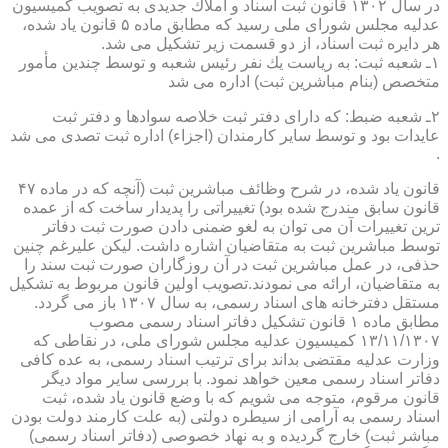
در سال ۱۳۰۲ قانون ثبت اسناد و املاك جدیدی به تصویب كمیسیون
عدلیه مجلس شورای ملی رسید كه مطابق ماده ۵ قانون یاد شده،
هر دایره ثبت اسناد، از دو قسمت زیر تشكیل می شد.
۱ـ شعبه ثبت: به ریاست یك نفر رئیس شعبه و توسط چندین مأمور
متخصص (بنام مباشرین ثبت) اداره می شد
۲ـ شعبه ضبط: كه دارای دفتر ثبت خلاصه سوادها و دفتر ثبت
عایدات بود و توسط سایر كارمندان (اجزاء) اداره ثبت تصدی می شد
.
قانون یاد شده، در شرح وظائف مباشرین ثبت (آنچه كه در ماده ۴۷
قانون سابق مندرج شده بود) تغییراتی را پدیدار ساخت كه از عمده
ترین تغییرات آن می توان به لغو ضمنی دادن صورت ثبت دفاتر
توسط مباشرین ثبت به متقاضیان اشاره داشت. لیكن علیرغم چنین
حذفی، در عمل مباشرین ثبت در آن روزگاران صورت ثبت سند را
به متقاضیان، ارائه می نمودند.تصویب اولین قانون مربوط به تشكیل
مستقل دفترخانه های اسناد رسمی، به سال ۱۳۰۷ باز می گردد.
مطابق ماده ۱ قانون تشكیل دفاتر اسناد رسمی مصوب
۱۳/۱۱/۱۳۰۷ كمیسیون عدلیه مجلس شورای ملی، در نقاطی كه
وزارت عدلیه مقتضی بداند برای ترتیب اسناد رسمی، به عده كافی
دفاتر اسناد رسمی معین خواهد نمود. با بررسی سایر مواد دیگر
قانون مرقوم، متوجه می شویم كه با وضع قانون یاد شده، ثبت
اسناد رسمی به آرامی از سیطره دولتی (به علت كارمند دولت بودن
مباشر ثبت) خارج گردیده و به نهاد خصوصی (دفاتر اسناد رسمی)