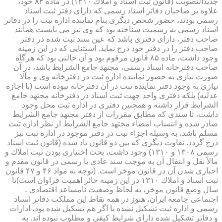
جدیدالتصویب (قانون ثبت اسناد و املاك ۱۳۱۰) در ماده ۸۴ خود،
علاوه بر صاحبان دفاتر اسناد رسمی كه دارای دفتر ثبت اسناد
رسمی بودند، حضور شخص دیگری بنام نماینده اداره ثبت را در دفاتر
اسناد رسمی به رسمیت شناخته بود كه وی نیز می بایست همانند
صاحب دفتر، دارای دفتری باشد كه عین سند ثبت شده در دفتر
صاحب دفتر را در دفتر خود درج نماید. استثنایی كه در این زمینه
وجود داشت، ماده ۸۵ قانون مرقوم بود و آن حالتی بود كه هرگاه
صاحب دفترخانه اسناد رسمی، مجتهد جامع الشرایط باشد، در آن
صورت نیازی به حضور نماینده اداره ثبت در دفترخانه وی و مآلا
نیازی به وجود دفتر نماینده ثبت در آن دفترخانه نبوده است (با اجازه
عدلیه) بلكه دفتری واحد جهت ثبت اسناد در دفترخانه مجتهد جامع
الشرایط قرار داشته و همچنین دفتری در اداره ثبت محل وجود
داشت، تا سندی كه مطابق مقررات از دفتر مجتهد جامع الشرایط
صادر شده و انتساب امضاء مجتهد جامع الشرایط از نظر اداره ثبت
مسلم باشد، به وسیله اجزاء ثبت در دفتر موجود در اداره ثبت نیز
درج گردد. تفاوت دیگری كه بین دو قانون یاد شده (قانون ثبت اسناد
رسمی ۱۳۰۸ و ۱۳۱۰) وجود داشت، بحث اختیاری بودن ثبت املاك و
مالاً نقل و انتقال آن به موجب سند عادی یا رسمی در قانون مقدم و
اجباری شدن آن در قانون موخر است. (توجه به مواد ۴۶ و ۴۷ قانون
ثبت اسناد و املاك ۱۳۱۰ در این زمینه حائز اهمیت فراوان است)تا
سال وضع قانون موخر، به لحاظ وضعیت نامساعد اقتصادی ـ
اجتماعی جامعه ایران، هنوز در همه نقاط این مملكت دفاتر اسناد
رسمی و اداره ثبت تشكیل نشده یا اگر هم تشكیل شده بود، ادارات
و دفاتر تشكیل شده دارای شرایط كیفی و مطلوب نبوده اند. به