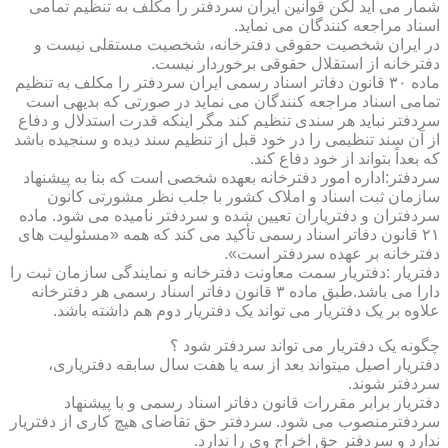
شمار می آید لکن قوانین ایران سردفتر را مکلف به تنظیم تمامی
اسناد مراجعه کنندگان می نماید.
در ایران شخصیت حقوقی دفترخانه، شخصیت مستقلی نیست و
دفترخانه از استقلال حقوقی برخوردار نیست.
ماده ۳۰ قانون دفاتر اسناد رسمی ایران سردفتر را مکلف به تنظیم
تمامی اسناد مراجعه کنندگان می نماید در صورتی که بدیهی است
سردفتر نباید هر سندی تنظیم کند مگر اینکه قدرت استدلال و دفاع
از آن سند تنظیمی را در خود قبل از تنظیم سند دیده و سنجیده باشد
که بعداً بتواند از خود دفاع کند.
سردفتر:اداره امور دفترخانه بعهده شخصی است که بنا به پیشنهاد
سازمان ثبت اسناد و املاک کشور با جلب نظر مشورتی کانون
سردفتران و دفتریاران تعیین شده و سردفتر نامیده می شود. ماده
۲۱ قانون دفاتر اسناد رسمی تأکید می کند که همه «مسئولیت های
دفترخانه بر عهده سردفتر است».
دفتریار :دفتریار سمت معاونت دفترخانه و نمایندگی سازمان ثبت را
دارا می باشد.طبق ماده ۳ قانون دفاتر اسناد رسمی هر دفترخانه
علاوه بر یک دفتریار می تواند یک دفتریار دوم هم داشته باشد.
چگونه یک دفتریار می تواند سردفتر شود ؟
دفتریار اصیل میتواند بعد از سه یا هفت سال سابقه دفتریاری،
سردفتر شوند.
دفتریار برابر مقررات قانون دفاتر اسناد رسمی و با پیشنهاد
سردفترمنصوب می شود. سردفتر حق تقاضای هیچ کاری از دفتریار
ندارد و سردفتر حق اخراج وی را ندارد.