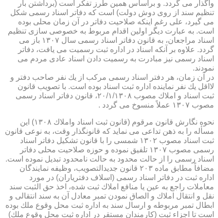
واگذار می گردد. و براساس همین طرز تفكر است (برداشتن بار
تنظیم سند از روی دوش دولت) است كه دفاتر اسناد رسمی شكل
می گیرد، علی رغم اینكه صلاحیت دفاتر در آن زمان محلی بوده
است. به عبارت دیگر اولین اقدام مربوط به خصوصی سازی تنظیم
اسناد مراجعان، به قانون دفاتر اسناد رسمی سال ۱۳۰۷ باز می
گردد. علاوه بر آنكه اسناد در اداره ثبت رسمیت می یافت، دفاتر
اسناد رسمی نیز مبادرت به رسمیت دادن اسناد عادی مردم می
نمودند.
در آن زمان، هر دفتر اسناد رسمی مركب از یك نفر صاحب دفتر و
لااقل یك نفر نماینده اداره ثبت اسناد بوده است. با تصویب قانون
ثبت اسناد و املاك مصوب ۲۰/۱/۱۳۰۸، قانون دفاتر اسناد رسمی
مصوب ۱۳۰۷ عملاً منسوخ می گردد .
نحوه نگارش قانون مرقوم (قانون ثبت اسناد واملاك ۱۳۰۸) این
مسأله را به ذهن تداعی می نماید كه قانونگذار وقت، به نوعی قانون
ثبت اسناد مصوب ۱۳۰۲ شمسی را با قانون تشكیل دفاتر اسناد
رسمی مصوب ۱۳۰۷ تلفیق نموده و حوزه صلاحیت محلی دفاتر
اسناد رسمی را از حالت محدود به حالت نامحدود تبدیل نموده است.
مضافاً مطابق ماده ۲۰۳ قانون جدیدالتصویب، وظیفه نمایندگان
اداره ثبت در دفاتر اسناد رسمی (اسلاف دفتریاران) در مورد
معاملات راجع به عین یا منافع املاك ثبت شده، اخذ حق الثبت سند
نقل و انتقال املاك و الصاق نمودن تمبر معادل آن به سند انتقالی و
ابطال تمبر مربوطه و ارسال سند به اداره ثبت محل وقوع ملك بوده
است تا اجزاء ثبت (كارمندان مستقر در اداره ثبت محل وقوع ملك)