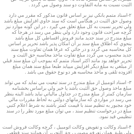
الثبت نسبت به مابه التفاوت دو سند وصول مي گردد .
۲-اسناد متمم بانكي نيز بر اساس قانون مذكور كه مقرر مي دارد
وصول حق الثبت در هنگامي است كه سند حاوي افزايش مبلغ باشد
ولي تحرير نسبت به كل مبلغ تعلق مي گيرد ، در اين گونه موارد نيز
گرچه صراحت قانون وجود دارد ولي بنظر مي رسد در هرجا كه
مبلغ مندرج در سند جديد مانند فروش اقساطي كل مبلغ باشد
بنحوي كه اطلاق مبلغ سند بر آن امكان پذير باشد تحرير بر اساس
كل محاسبه مي گردد و در جائي كه عرفا همان تفاوت مبلغ سند
جديد محسوب مي گردد مبلغ تفاوت ماخذ محاسبه حق الثبت و
تحرير خواهد بود مانند اكثر اسناد متمم كه بموجب آن مبلغ سند قبلي
از مبلغي به مبلغ ديگر افزايش مييابد طبعا مبلغ سند همان مبلغ
افزوده تلقی و مأخذ محاسبه هر دو نوع حقوق می باشد .
۳- اسناد اتومبيل از مبلغ مندرج در سند تبعيت مي نمايد كه مي تواند
مبلغ ماخذ وصول حق الثبت باشد يا خير ولي براساس بخشنامه
سازمان كمتر از مبلغ مندرج در جداول مالياتي نبايد باشد البته بنظر
مي رسد در مواردي كه سازمانهاي دولتي به لحاظ مقررات مالي
خود مجبور به تنظيم سند با قيمت كمتر باشند به شرط اعلام كتبي
مبلغ در درخواست تنظيم سند ، مي توان مبلغ مورد نظر را در سند
تنظيمي قيد نمود.
۴-اسناد وكالت و تفويض وكالت اتومبيل ، گرچه وكالت فروش است
ولي طبق همان تعرفه مصوب ، حق التحرير آن همانند سند قطعي