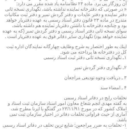
آن روزگار پی برد. ماده ۲۴ نظامنامه یاد شده مقرر می دارد:
« در صورتی كه دفترخانه نماینده نداشته باشد، نگهداری نسخه ثانی
دفتر نماینده و دفتر عایدات و دفتر گردش تمبر و دفتر ثبت مكاتبات
مندرج در ماده ۲۳ قانون دفتر اسناد رسمی به عهده دفتریار خواهد
بود و چنانچه دفترخانه با داشتن دفتریار نماینده هم داشته باشد،
سوای نسخه ثانی دفتر اسناد رسمی و دفتر گردش تمبر (كه به عهده
نماینده خواهد بود) نگهداری سایر دفاتر فوق به عهده دفتریار است .
اینك به طور اختصار به شرح وظایف چهارگانه نمایندگان اداره ثبت
كل در دفترخانه ها پرداخته می شود.
۱ـ نگهداری نسخه ثانی دفتر ثبت اسناد رسمی
۲ـ نگهداری دفتر گردش تمبر
۳ ـ دریافت وجوه تودیعی مراجعان
۴ ـ امضاء سند
تخلفات رایج در دفاتر اسناد رسمی
به گفته مهدی انجم شعاع معاون امور اسناد سازمان ثبت اسناد و
املاک کشور که در مورخ ۲۳/۱۱/۹۱ در گفتگو با ایرنا مطرح شد،
آماری از حیث فراوانی تخلفات دفاتر در اختیار سازمان ثبت نمی
باشد.
۱- تخلفات به ضرر مراجعین: شایع ترین تخلف در دفاتر اسناد رسمی