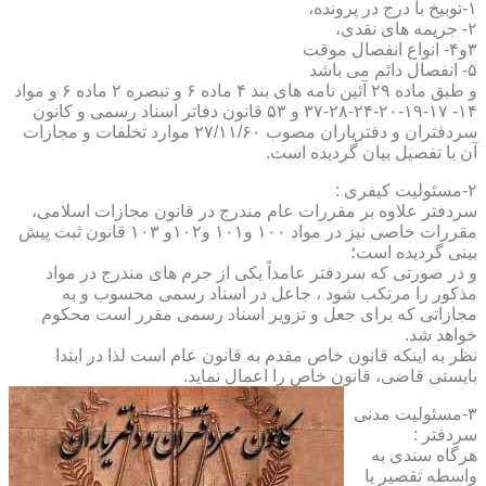
۱-توبیخ با درج در پرونده،
۲- جریمه های نقدی،
۳و۴- انواع انفصال موقت
۵- انفصال دائم می باشد
و طبق ماده ۲۹ آئین نامه های بند ۴ ماده ۶ و تبصره ۲ ماده ۶ و مواد
۱۴- ۱۷-۱۹-۲۰-۲۴-۲۸-۳۷ و ۵۳ قانون دفاتر اسناد رسمی و کانون
سردفتران و دفتریاران مصوب ۲۷/۱۱/۶۰ موارد تخلفات و مجازات
آن با تفصیل بیان گردیده است.
۲-مسئولیت کیفری :
سردفتر علاوه بر مقررات عام مندرج در قانون مجازات اسلامی،
مقررات خاصی نیز در مواد ۱۰۰ و۱۰۱ و۱۰۲و ۱۰۳ قانون ثبت پیش
بینی گردیده است؛
و در صورتی که سردفتر عامداً یکی از جرم های مندرج در مواد
مذکور را مرتکب شود ، جاعل در اسناد رسمی محسوب و به
مجازاتی که برای جعل و تزویر اسناد رسمی مقرر است محکوم
خواهد شد.
نظر به اینکه قانون خاص مقدم به قانون عام است لذا در ابتدا
بایستی قاضی، قانون خاص را اعمال نماید.
۳-مسئولیت مدنی
سردفتر :
هرگاه سندی به
واسطه تقصیر یا