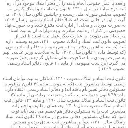
واقعه یا عمل حقوقی انجام یافته را در دفتر املاك موجود در اداره
ثبت درج نمایند.در سال ۱۳۱۰، قانون ثبت اسناد و املاك كنونی به
تصویب مجلس شورای ملی رسیده و جانشین قانون سال ۱۳۰۸ می
گردد و این در حالی است كه عملاً دفاتر اسناد رسمی از سال ۱۳۰۷
به صورت موردی و محلی از اداره ثبت منتزع شده و به صورت نهاد
خصوصی در كنار اداره ثبت مبادرت و به موازات آن به ثبت اسناد
مراجعان می نمودند. به عبارت دیگر عمل ثبت اسناد تا قبل از
تصویب قانون ثبت اسناد و املاك مصوب ۱۳۱۰، هم به وسیله اداره
ثبت (توسط مباشرین دفتر ثبت) و هم به وسیله دفاتر اسناد رسمی
(كه توسط ماده ۱ قانون سال ۱۳۰۷ بنا به صلاحدید وزیر عدلیه، آنهم
به صورت موردی و با صلاحیت محلی تشكیل گردیده بودند) صورت
می گیرد. (برداشت مفهومی از ماده ۱۱ قانون دفاتر اسناد رسمی
مصوب ۱۳۰۷ )
قانون ثبت اسناد و املاك مصوب ۱۳۱۰، كماكان به ثبت توأمان اسناد
رسمی توسط مباشرین ثبت (كه به موجب ماده ۴۹ قانون مرقوم به
مسئولین دفاتر تغییر نام یافته اند) و دفاتر اسناد رسمی اعتقاد دارد.
ماده ۴۹ قانون جدیدالتصویب كه در حقیقت برداشتی از ماده ۴۷
قانون ثبت اسناد و املاك مصوب سال ۱۲۹۰ و ماده ۱۴۲ قانون ثبت
اسناد و املاك مصوب سال ۱۳۰۸ بود، همان وظایف و اختیارات
مباشرین ثبت را به مسئولین دفاتر هم تعمیم می دهد. (باید توجه
نمود كه معنای مسئولین دفاتر، مندرج در ماده ۴۹ قانون ثبت اسناد
واملاك سال ۱۳۱۰، بدواً بر مباشرین ثبت صادق بوده و همچنین
بعدها قابل تعمیم به صاحبان دفاتر اسناد رسمی بوده است) زیرا