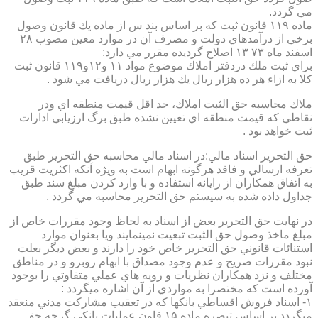
مي گردد.
ماده ۱۱۹ قانون ثبت كه بر اساس بند س از ماده يك قانون وصول
برخي از درآمدهاي دولت و مصرف آن در موارد معين مصوب ۲۸
اسفند ماه ۷۳ ۱۳ اصلاح گرديده مقرر مي دارد:
براي ثبت ملك دردفتر املاك موضوع مواد ۱۱ و۱۲و۱۱۹ قانون ثبت
كلا به ازاء هر ده هزار ريال يك هزار ريال دريافت مي شود .
ملاك محاسبه حق الثبت املاك، حد اقل قيمت منطقه اي ودر
نقاطي كه قيمت منطقه اي تعيين نشده طبق برگ ارزيابي ادارات
ثبت خواهد بود .
حق التحرير اسناد مالي:در اسناد مالي محاسبه حق التحرير طبق
تعرفه ارسالي و فاقد هرگونه ابهام است به ويژه آنكه اكثريت قريب
به اتفاق همكاران از رايانه استفاده و با وارد كردن مبلغ سند طبق
جداول داده شده به سيستم حق التحرير محاسبه مي گردد .
در نهايت حق التحرير بعض از اسناد به لحاظ وجود مقررات خاص از
مبلغ ماخذ وصول حق الثبت تبعيت نمينمايند ويا بعنوان موارد
استنائات قانوني حق التحرير خاص خود را دارند و بعض ديگر بعلت
نبود مقررات صريح و عدم وجود مصداق با ابهام روبرو و در مناطق
مختلف و نزد همكاران نظريات و رويه هاي عملي متفاوتي را بوجود
آورده است كه مختصرا به مواردي از آن اشاره ميگردد :
۱- اسناد فروش اقساطي بانكها كه در تعقيب مشاركت مدني منعقد
ميگردد بر اساس تبصره ماده ۱۵ قاون عمليات بانكي گرچه حق