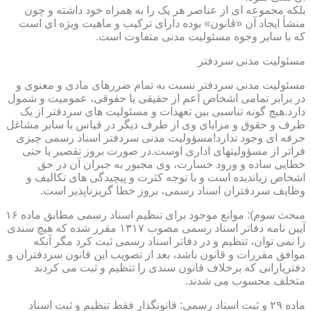
بلکه مجموعه ای از عناصر هر یک را به همراه خود داشته و چون
منشأ ایجاد آن «قانون» بوده دارای ترکیب و ماهیت ویژه ای است
که با سایر وجوه مسئولیت مدنی متفاوت است.
مسئولیت مدنی سردفتر
مسئولیت مدنی سردفتر نسبت به تمام ضررهای مادی و معنوی و
در برابر تمامی اشخاص اعم از حقیقی یا حقوقی، عمومیت و شمول
دارد.هیچ گونه تناسبی بین تعهدات و مسئولیت های سردفتر از یک
طرف و حقوق و مزایای وی از طرف دیگر در قیاس با سایر مشاغل
حرفه ای وجود ندارد!مسؤولیت مدنی سردفتر اسناد رسمی چیزی
فراتر از مسؤولیتهای اداری اوست.در صورت بروز تقصیر یا حتی
خطایی ساده و ورود خسارت، وی مجبور به جبران آن در حق
اشخاص زیاندیده است و با توجه کثرت و پیچیدگی های تکالیف و
وظایف سردفتران اسناد رسمی، بروز خطا گریزناپذیر است.
مبحث سوم): موانع موجود برای تنظیم اسناد رسمی مطابق ماده ۱۶
آیین نامه دفاتر اسناد رسمی مصوب ۱۳۱۷ مقرر شده که هیچ سندی
را نمی توان، تنظیم و در دفاتر اسناد رسمی ثبت کرد مگر آنکه
موافق مقررات و قانون باشد، بعد از تصویب این قانون سردفتران و
دفتریارانی که برخلاف قانون سندی را تنظیم و ثبت می کردند
متخلف محسوب می شدند.
ماده ۲۹ و ثبت اسناد رسمی: قانونگذار فقط تنظیم و ثبت اسناد