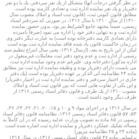
در نظر گرفتن درجات آنها) متشكل از یك نفر سردفتر، یك یا دو نفر
دفتریار و یك نفر نماینده اداره ثبت و تعدادی كارمند بوده است.
مطابق قانون كنونی ثبت، (قانون ثبت اسناد و املاك مصوب سال
۱۳۱۰) از سال ۱۳۱۰ تا سال ۱۳۱۶، در صورتی كه سردفتر اسناد
رسمی، ضمناً مجتهد جامع الشرایط نیز بود، بدون حضور نماینده
اداره ثبت و به تنهایی دفتر خود را اداره می نمود (صرفاً نامبرده
دارای تعدادی كارمند دفترخانه بوده است) به عبارت دیگر دفتر وی
در زمان حاكمیت قانون یاد شده فاقد نماینده اداره ثبت بوده است
لیكن از این تاریخ به بعد، (ازسال ۱۳۱۶، یعنی سال انتزاع تنظیم سند
رسمی از اداره ثبت و عدم وجود دفتر ثبت معاملات غیرمنقول در
اداره مذكور) دفترخانه وی، علیرغم عدم وجود نماینده اداره ثبت،
می بایست دارای دفتریار بوده و وظیفه نماینده اداره ثبت نیز مطابق
ماده ۲۴ نظامنامه آتی الذكر بر عهده دفتریار بوده است (یك دفتر
جاری در اختیار سردفتر و دفتر نماینده اداره ثبت در اختیار دفتریار)
و این یكی از تفاوت هایی است كه بین قانون ثبت اسناد و املاك
مصوب ۱۳۱۰ از یك طرف و قانون دفاتر اسناد رسمی ۱۳۱۶ از
طرف دیگر وجود داشته است .
در سال ۱۳۱۶ و در اجرای مواد ۹ و ۱۰ و ۱۵، ۲۰، ۲۱، ۲۲، ۲۴، ۳۶،
۵۳، ۵۷ قانون دفاتر اسناد رسمی ۱۳۱۶، نظامنامه قانون دفاتر اسناد
رسمی در ۸۵ ماده به تصویب وزارت عدلیه رسیده كه در آن كاملاً به
مسأله تفكیك عملكرد دفتریار و نماینده اداره ثبت اشاره شده است.
(ماده ۲۴ و ۲۵ نظامنامه مزبور)
براساس ماده ۴۷ قانون دفاتر اسناد رسمی ۱۳۱۶، در سال ۱۳۱۷