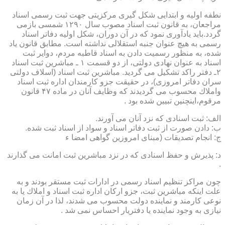
نطفه اولیه و ابتدایی شكل گیری مركزیتی جهت ثبت رسمی اسناد
مراجعان، به قانون ثبت اسناد مصوب سال ۱۲۹۰ شمسی بازمی
گردد.باید یادآوری نمود كه در آن دوران، شكل اولیه دفاتر اسناد
رسمی به هیچ عنوان جنبه استقلالی نداشته است. مطابق قانون یاد
شده، به منظور رسمیت دادن به اسناد قاطبه مردم، دوایر ثبت
اسناد به عنوان نهادی دولتی، از دو قسمت ۱ ـ مباشرین ثبت اسناد
۲ـ دفتر راكد تشكیل می گردید. مباشرین ثبت اسناد (اسلاف دولتی
سران دفاتر امروزی)، در حقیقت جزو كارمندان اداره ثبت اسناد
واملاك محسوب می گردیدند كه وظایف آنان در ماده ۴۷ قانون
مرقوم،اینچنین تبیین شده بود .
الف: ثبت اسنادی كه نزد آنان می آورند.
ب: دادن صورت از ثبت دفاتر اسناد و سواد از اسناد ثبت شده.
ج: انجام تصدیقات (مبنای امروزین گواهی امضا ء
د: پذیرش و حفظ اسنادی كه در نزد مباشرین ثبت امانت می گذارند
.
چون مراكز تنظیم اسناد رسمی در ادارات ثبت مستقر بودند و به
علت اینكه مباشرین ثبت، جزو اركان اداره ثبت اسناد و املاك یا به
نوعی كارمند و نماینده دولت محسوب می شدند، لذا در آن زمان
نیازی به وجود نماینده یا دفتریار احساس نمی شد .