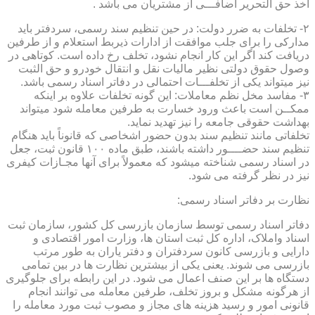
اخذ حق التحریر اضافـــی از مشتریان می باشد .
۲- تخلفات به ضرر دولت: در حین تنظیم سند رسمی، سردفتر باید
مدارکی را برای جلب موافقت از ادارات ذیربط استعلام و از طرفین
دریافت کند اگر این کار انجام نشود، تخلف رخ داده است. کوتاهی در
وصول حقوق دولتی نظیر مالیات نقل و انتقال خودرو و حق الثبت
نیز میتواند یکی از تخلفـــات احتمالی در دفاتر اسناد رسمی باشد.
۳- مفاسد مخل نظم معاملات: این گونه تخلفات علاوه بر اینکه
ممکــن است باعث ورود خسارت به طرفین معامله شود میتواند
بهداشت حقوقی جامعه را نیز تهدید نماید.
تخلفاتی مانند تنظیم سند بدون حضور اشخاصی که قانوناً باید هنگام
تنظیم سند حضــــور داشته باشند، طبق ماده ۱۰۰ قانون ثبت، جعل
در اسناد رسمی شناخته میشود که معمولاً برای آنها مجـازات کیفری
نیز در نظر گرفته می شود.
نظارت بر دفاتر اسناد رسمی:
دفاتر اسناد رسمی توسط سازمان بازرسی کل کشور، سازمان ثبت
اسناد واملاک، اداره کل ثبت استان ها، وزارت امور اقتصادی و
دارایی و بازرسی کانون سردفتران و دفتر یاران به طور مرتب
بازرسی می شوند. یعنی یکی از بیشترین نظارت ها در بین تمامی
دستگاه ها بر این صنف اعمال می شود. در این رابطه برای جلوگیری
از هرگونه مشکل و بروز تخلف، طرفین معامله می توانند انجام
قانونی امور و رسید هزینه های مجاز و مصوب ثبت مورد معامله را