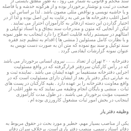
سند محکم و قانونی به شمار می رود ، به طور مطلق بایستی از
صحت در ثبت و نوشتار برخوردار بوده و از هرگونه خدشه و یا فاصله
و یا حاشیه نویسی و نواقص مثلی مصون باشد . لذا بر اساس این
اصل اغلب دفترخانه ها مرعی به رعایت به این اصل بوده و لذا از در
اختیار گذاردن این دسته ازدفاتر به کارآموزان احتراز می نمایند .
لیکن از آنجایی که متون و مندرجات سند بنچاق و یا اسناد توکیلی و
امثالهم در سیستم رایانه قابلیت اصلاح را دارد اینجانب به طور نمونه
و با نظارت کامل مسئولین ( منشی ها ) اقدام به تنظیم چند فقره
سند توکیل و سند بیع نموده که متن آن به صورت دست نویس به
عنوان نمونه گزارشات ایفادمی گردد .
دفترخانه ۲۰۰ تهران از تعداد ........ نیروی انسانی برخوردار می باشد
که در رأس کارکنان سردفتر قرارگرفته که در واقع مسئولیت
اجرایی دفترخانه مستقیماً بر عهده ایشان می باشد . نماینده ثبت و
به عبارتی دیگر دفتر یار بعد از ایشان دارای مسئولیت است که در
واقع معاونت دفترخانه را بر عهده دارد . بقیه کارکنان در پست های
ثبات ، منشی و بایگان انجام وظیفه می نمایند که به طور اغلب از
جنسیت مؤنث برخوردار می باشند . در طول مدت کارآموزی
اینجانب در بخش امور ثبات مشغول کارورزی بوده ام .
وظیفه دفتر یار
یكی از مناصب بسیار مهم، خطیر و مورد بحث در حقوق مربوط به
دفاتر اسناد رسمی، منصب دفتر یاری است. برخلاف سران دفاتر