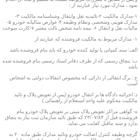
نمود ، مدارک مورد نیاز عبارتند از :
۱-مدارک مالکیت ۲-تائیدیه نقل وانتقال وشناسنامه مالکیت ۳-
مدارک هویتی وشخصی ونظام وظیفه ۴-عوارض سالیانه خودرو ۵-
مالیات نقل و انتقال ۶- بیمه نامه شخص ثالث معتبر ۷-کارت سوخت
۱- مدارک مربوط به مالکیت فروشنده که عبارتند از
الف: سند کمپانی یا تولید کننده خودرو که باید بنام فروشنده باشد
ب: بنچاق رسمی که از طرف دفاتر اسناد رسمی بنام فروشنده شده
باشد
ج : برگ انتقالی از دارائی که مخصوص انتقالات دولتی به اشخاص
است
د: اجرائیه دادگاه ها بر انتقال خودرو (پس از تعویض پلاک و تائید
مالکیت محکوم علیه واخذ استعلام از راهنمائی )
ه- گواهی مراکز تعویض پلاک مبنی بر تعویض پلاک خودرو بنام
فروشنده قبل از ۲۳/۰۷/۸۴ که طبق تائید سازمان ثبت نیاز به بنچاق
ندارد و سند ماقبل کفایت می نماید.
گرچه وظیفه کنترل اصالت خودرو وتائید مدارک طبق ماده ۲۰ به