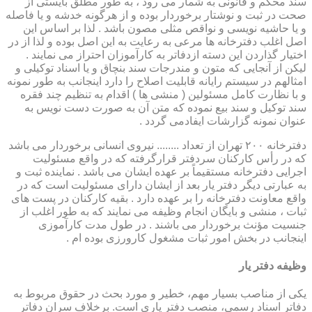
سند محکم و قانونی به شمار می رود ، به طور مطلق بایستی از
صحت در ثبت و نوشتار برخوردار بوده و از هرگونه خدشه و یا فاصله
و یا حاشیه نویسی و نواقص مثلی مصون باشد . لذا بر اساس این
اصل اغلب دفترخانه ها مرعی به رعایت به این اصل بوده و لذا از در
اختیار گذاردن این دسته ازدفاتر به کارآموزان احتراز می نمایند .
لیکن از آنجایی که متون و مندرجات سند بنچاق و یا اسناد توکیلی و
امثالهم در سیستم رایانه قابلیت اصلاح را دارد اینجانب به طور نمونه
و با نظارت کامل مسئولین ( منشی ها ) اقدام به تنظیم چند فقره
سند توکیل و سند بیع نموده که متن آن به صورت دست نویس به
عنوان نمونه گزارشات ایفادمی گردد .
دفترخانه ۲۰۰ تهران از تعداد ........ نیروی انسانی برخوردار می باشد
که در رأس کارکنان سردفتر قرارگرفته که در واقع مسئولیت
اجرایی دفترخانه مستقیماً بر عهده ایشان می باشد . نماینده ثبت و
به عبارتی دیگر دفتر یار بعد از ایشان دارای مسئولیت است که در
واقع معاونت دفترخانه را بر عهده دارد . بقیه کارکنان در پست های
ثبات ، منشی و بایگان انجام وظیفه می نمایند که به طور اغلب از
جنسیت مؤنث برخوردار می باشند . در طول مدت کارآموزی
اینجانب در بخش امور ثبات مشغول کارورزی بوده ام .
وظیفه دفتر یار
یكی از مناصب بسیار مهم، خطیر و مورد بحث در حقوق مربوط به
دفاتر اسناد رسمی، منصب دفتر یاری است. برخلاف سران دفاتر