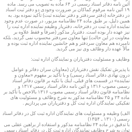
آئین نامه دفاتر اسناد رسمی در ۶۴ ماده به تصویب می رسد. ماده
۱۹ آئین نامه مرقوم كماكان بر ضرورت وجودی دو دفتر ثبت اسناد
در دفترخانه (دفتر سردفتر و دفتر نماینده ثبت) تأكید نموده بود. به
همین دلیل، بر طبق ماده ۲۴ نظامنامه مزبور، در صورت عدم وجود
نماینده اداره ثبت در دفترخانه، دفتریار وظیفه نماینده اداره ثبت را
نیز عهده دار بوده است. دفتریار مذكور (صرفاً و فقط علاوه بر
معاونت در این حالت) تنها معاون سردفتر محسوب نمی گردید، بلكه
نامبرده هم معاون سردفتر و هم جانشین نماینده اداره ثبت بوده و
مآلاً عهده دار وظائف وی نیز می گردید.
وظایف و مسئولیت دفتریاران و نمایندگان اداره ثبت:
با پذیرش تفكیك نقش دفتریاران (معاونان سران دفاتر و عوامل
درون نهادی دفاتر اسناد رسمی) و با تأكید بر مفهوم «معاون و
نماینده» در قسمت های قبلی، اینك با تكیه بر قانون دفاتر اسناد
رسمی مصوب ۱۳۱۶ و آئین نامه دفاتر اسناد رسمی ۱۳۱۷ و
نظامنامه قانون دفاتر اسناد رسمی مصوب ۱۳۱۶ بالاخص با تأكید بر
ماده ۲۴ و ۲۵ نظامنامه مذكور به شرح وظائف و مسئولیت های
تفكیكی نمایندگان اداره ثبت كل و دفتریاران می پردازیم .
الف) وظیفه و مسئولیت های نمایندگان اداره ثبت كل در دفاتر اسناد
رسمی (۱۳۱۰ ـ ۱۳۵۴)
با تدقیق در ماده ۲۴ نظامنامه مذكور و استفاده از براهین عقلی می
توان به شرح وظایف نمایندگان اداره ثبت كل در دفاتر اسناد رسمی