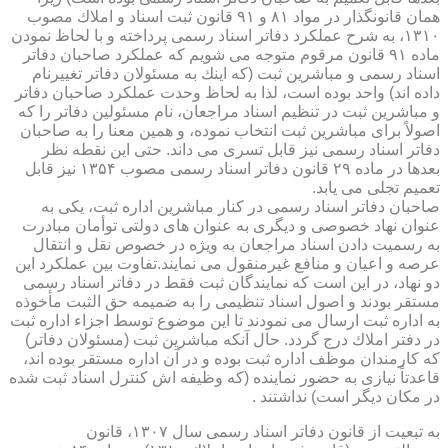
همان قانونگذار در مواد ۸۱ و ۹۱ قانون ثبت اسناد و املاك مصوب
۱۳۱۰، به شرح عملكرد دفاتر اسناد رسمی پرداخته و با لحاظ نمودن
ماده ۹۱ قانون مرقوم متوجه می شویم كه عملكرد صاحبان دفاتر
اسناد رسمی و مباشرین ثبت (كه اینك به مسئولان دفاتر تغییرنام
داده اند) واحد بوده است، لذا به لحاظ وحدت عملكرد صاحبان دفاتر
و مباشرین ثبت در تنظیم اسناد مراجعان، نام مسئولین دفاتر را كه
اصولاً برای مباشرین ثبت انتخاب نموده، و همین معنا را به صاحبان
دفاتر اسناد رسمی نیز قابل تسری می داند. حتی این نقطه نظر
بعدها در ماده ۲۹ قانون دفاتر اسناد رسمی مصوب ۱۳۵۴ نیز قابل
تعمیم تجلی می یابد.
صاحبان دفاتر اسناد رسمی در كنار مباشرین اداره ثبت، یكی به
عنوان نهاد خصوصی و دیگری به عنوان های دولتی توأمان مبادرت
به رسمیت دادن اسناد مراجعان به ویژه در خصوص نقل و انتقال
عرصه و اعیان و منافع غیرمنقول می نمایند.تفاوت بین عملكرد این
دو نهاد، در این است كه نمایندگان ثبت فقط در دفاتر اسناد رسمی
مستقر بودند و اصول اسناد تنظیمی را به ضمیمه حق الثبت مأخوذه
به اداره ثبت ارسال می نمودند تا این موضوع توسط اجزاء اداره ثبت
در دفتر املاك درج گردد. حال آنكه مباشرین ثبت (مسئولان دفاتر)
كه كارمندان موظف اداره ثبت بوده و در آن اداره مستقر بوده اند،
قاعدتاً نیازی به حضور نماینده (كه وظیفه اش كنترل اسناد ثبت شده
در مكان دیگر است) نداشتند .
به تبعیت از قانون دفاتر اسناد رسمی سال ۱۳۰۷، قانون