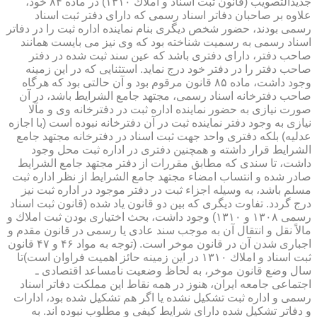
جدیدالتصویب (قانون ثبت اسناد و املاك ۱۳۱۰) در ماده ۸۴ خود،
علاوه بر صاحبان دفاتر اسناد رسمی كه دارای دفتر ثبت اسناد
رسمی بودند، حضور شخص دیگری بنام نماینده اداره ثبت را در دفاتر
اسناد رسمی به رسمیت شناخته بود كه وی نیز می بایست همانند
صاحب دفتر، دارای دفتری باشد كه عین سند ثبت شده در دفتر
صاحب دفتر را در دفتر خود درج نماید. استثنایی كه در این زمینه
وجود داشت، ماده ۸۵ قانون مرقوم بود و آن حالتی بود كه هرگاه
صاحب دفترخانه اسناد رسمی، مجتهد جامع الشرایط باشد، در آن
صورت نیازی به حضور نماینده اداره ثبت در دفترخانه وی و مآلا
نیازی به وجود دفتر نماینده ثبت در آن دفترخانه نبوده است (با اجازه
عدلیه) بلكه دفتری واحد جهت ثبت اسناد در دفترخانه مجتهد جامع
الشرایط قرار داشته و همچنین دفتری در اداره ثبت محل وجود
داشت، تا سندی كه مطابق مقررات از دفتر مجتهد جامع الشرایط
صادر شده و انتساب امضاء مجتهد جامع الشرایط از نظر اداره ثبت
مسلم باشد، به وسیله اجزاء ثبت در دفتر موجود در اداره ثبت نیز
درج گردد. تفاوت دیگری كه بین دو قانون یاد شده (قانون ثبت اسناد
رسمی ۱۳۰۸ و ۱۳۱۰) وجود داشت، بحث اختیاری بودن ثبت املاك و
مالاً نقل و انتقال آن به موجب سند عادی یا رسمی در قانون مقدم و
اجباری شدن آن در قانون موخر است. (توجه به مواد ۴۶ و ۴۷ قانون
ثبت اسناد و املاك ۱۳۱۰ در این زمینه حائز اهمیت فراوان است)تا
سال وضع قانون موخر، به لحاظ وضعیت نامساعد اقتصادی ـ
اجتماعی جامعه ایران، هنوز در همه نقاط این مملكت دفاتر اسناد
رسمی و اداره ثبت تشكیل نشده یا اگر هم تشكیل شده بود، ادارات
و دفاتر تشكیل شده دارای شرایط كیفی و مطلوب نبوده اند. به