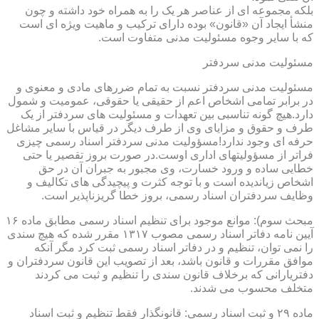
بلکه مجموعه ای از عناصر هر یک را به همراه خود داشته و چون
منشأ ایجاد آن «قانون» بوده دارای ترکیب و ماهیت ویژه ای است
که با سایر وجوه مسئولیت مدنی متفاوت است.
مسئولیت مدنی سردفتر
مسئولیت مدنی سردفتر نسبت به تمام ضررهای مادی و معنوی و
در برابر تمامی اشخاص اعم از حقیقی یا حقوقی، عمومیت و شمول
دارد.هیچ گونه تناسبی بین تعهدات و مسئولیت های سردفتر از یک
طرف و حقوق و مزایای وی از طرف دیگر در قیاس با سایر مشاغل
حرفه ای وجود ندارد!مسؤولیت مدنی سردفتر اسناد رسمی چیزی
فراتر از مسؤولیتهای اداری اوست.در صورت بروز تقصیر یا حتی
خطایی ساده و ورود خسارت، وی مجبور به جبران آن در حق
اشخاص زیاندیده است و با توجه کثرت و پیچیدگی های تکالیف و
وظایف سردفتران اسناد رسمی، بروز خطا گریزناپذیر است.
مبحث سوم): موانع موجود برای تنظیم اسناد رسمی مطابق ماده ۱۶
آیین نامه دفاتر اسناد رسمی مصوب ۱۳۱۷ مقرر شده که هیچ سندی
را نمی توان، تنظیم و در دفاتر اسناد رسمی ثبت کرد مگر آنکه
موافق مقررات و قانون باشد، بعد از تصویب این قانون سردفتران و
دفتریارانی که برخلاف قانون سندی را تنظیم و ثبت می کردند
متخلف محسوب می شدند.
ماده ۲۹ و ثبت اسناد رسمی: قانونگذار فقط تنظیم و ثبت اسناد