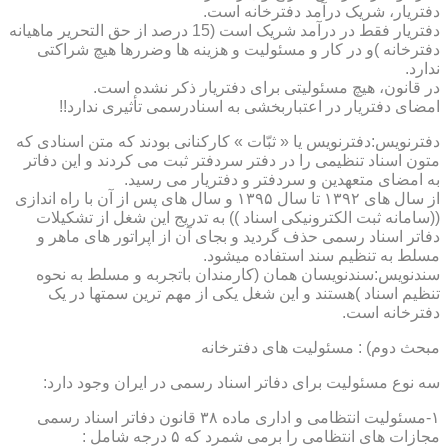
دفتریار، شریک درآمد دفترخانه است.
دفتریار فقط در درآمد شریک است (15 درصد از حق التحریر ماهیانه
دفترخانه )و در کار و مسئولیت و هزینه ها وضررها هیچ شراکتی
ندارد.
در قانون، هیچ مسئولیتی برای دفتریار ذکر نشده است.
امضای دفتریار در اعتباربخشی به اسنادرسمی تأثیری ندارد!!
دفترنویس:دفترنویس یا « ثبّات » کارکنانی بودند که متن اسنادی که
متون اسناد تنظیمی را در دفتر سردفتر ثبت می کردند و این دفاتر
به امضای متعهدین و سردفتر و دفتریار می رسید.
از سال های ۱۳۹۲ تا سال ۱۳۹۵ و سال های پس از آن با راه اندازی
((سامانه ثبت الکترونیکی اسناد )) به تدریج این شغل از تشکیلات
دفاتر اسناد رسمی حذف گردید و بجای آن از اپراتور های ماهر و
مسلط به تنظیم سند استفاده میشود.
سندنویس:سندنویسان همان (کارمندان باتجربه و مسلط به نحوه
تنظیم اسناد )هستند و این شغل یکی از مهم ترین سمتها در یک
دفترخانه است.
مبحث دوم) : مسئولیت های دفترخانه
سه نوع مسئولیت برای دفاتر اسناد رسمی در ایران وجود دارد:
۱-مسئولیت انتظامی و اداری ماده ۳۸ قانون دفاتر اسناد رسمی
مجازات های انتظامی را برمی شمرد که ۵ درجه شامل :