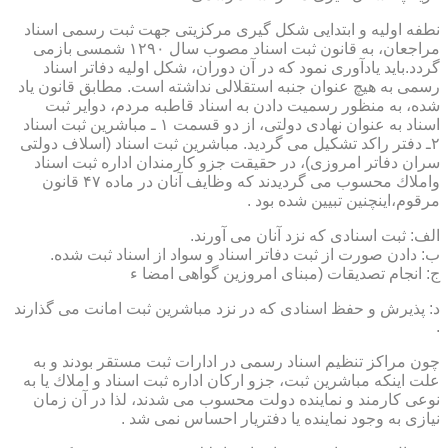
نطفه اولیه و ابتدایی شكل گیری مركزیتی جهت ثبت رسمی اسناد
مراجعان، به قانون ثبت اسناد مصوب سال ۱۲۹۰ شمسی بازمی
گردد.باید یادآوری نمود كه در آن دوران، شكل اولیه دفاتر اسناد
رسمی به هیچ عنوان جنبه استقلالی نداشته است. مطابق قانون یاد
شده، به منظور رسمیت دادن به اسناد قاطبه مردم، دوایر ثبت
اسناد به عنوان نهادی دولتی، از دو قسمت ۱ ـ مباشرین ثبت اسناد
۲ـ دفتر راكد تشكیل می گردید. مباشرین ثبت اسناد (اسلاف دولتی
سران دفاتر امروزی)، در حقیقت جزو كارمندان اداره ثبت اسناد
واملاك محسوب می گردیدند كه وظایف آنان در ماده ۴۷ قانون
مرقوم،اینچنین تبیین شده بود .
الف: ثبت اسنادی كه نزد آنان می آورند.
ب: دادن صورت از ثبت دفاتر اسناد و سواد از اسناد ثبت شده.
ج: انجام تصدیقات (مبنای امروزین گواهی امضا ء
د: پذیرش و حفظ اسنادی كه در نزد مباشرین ثبت امانت می گذارند
.
چون مراكز تنظیم اسناد رسمی در ادارات ثبت مستقر بودند و به
علت اینكه مباشرین ثبت، جزو اركان اداره ثبت اسناد و املاك یا به
نوعی كارمند و نماینده دولت محسوب می شدند، لذا در آن زمان
نیازی به وجود نماینده یا دفتریار احساس نمی شد .