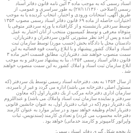
اسناد رسمی كه به موجب ماده ۳ آئین نامه قانون دفاتر اسناد
رسمی (اصلاحی ۲۷/۱۱/۱۳۶۰) به طور سراسری و عمومی، از
طریق آگهی، امتحانات ورودی و اختبار، انتخاب گردیده یا به موجب
اختیارات حاصله از ماده ۶۹ قانون دفاتر اسناد رسمی مصوب ۱۳۵۴
توسط سردفتر بازنشسته و از كارافتاده یا ورثه سردفتر متوفی یا
متوفاه معرفی و توسط كمیسیون منتخب از آنان اختبار به عمل
آمده و پس از اخذ نظر مشورتی كانون سردفتران و دفتریاران،
دادستان محل یا دادگاه بخش (حسب مورد) توسط سازمان ثبت
اسناد و املاك كشور پیشنهاد و با ابلاغ ریاست قوه قضائیه به این
سمت منصوب خواهند شد. دفتریاران، مطابق قسمت اخیر ماده ۳
قانون دفاتر اسناد رسمی ۱۳۵۴، بنا به پیشنهاد سردفتر و به موجب
ابلاغ سازمان ثبت اسناد و املاك كشور به این سمت منصوب خواهند
شد .
از سال ۱۳۵۴ به بعد، دفترخانه اسناد رسمی توسط یك سردفتر (كه
مسئول اصلی دفترخانه می باشد) اداره می گردد و غیر از نامبرده،
سازمان اداری دفترخانه مركب از یك دفتریار اول (كه معاون
سردفتر و نماینده سازمان ثبت اسناد واملاك می باشد) و عنداللزوم
یك دفتریار دوم (كه در غیاب دفتریار اول، به عنوان جانشین قانونی
دفتریار انجام وظیفه خواهد نمود و در سایر موارد به عنوان كارمند
دفترخانه محسوب می گردد) و تعدادی كارمند (سندنویس، ثبات
واپراتور كامپیوتر و كارمند خدماتی) خواهد بود .
تاریخچه شكل گیری دفاتر اسناد رسمی: