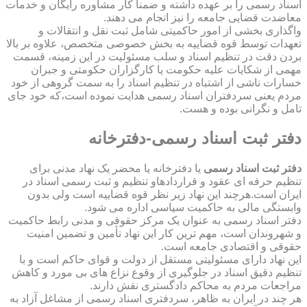
اسناد رسمی را بر عهده داشته و ضمناً کار مشاوره رایگان و خدمات
معاضدت قضایی جامعه را نیز انجام می دهند.
واگذاری بخشی از امور حاکمیتی شامل ثبت نقل و انتقالات و
تعهدات توسط قوه قضاییه به بخش خصوصی متخصص، علاوه بر بالا
بردن دقت در تنظیم اسناد و سلب مسئولیت در این زمینه، قسمت
مهمی از شکایات علیه حکومت یا کارگزاران حکومتی و جبران
خسارات ناشی از اشتباه در تنظیم اسناد را به سمت گروهی از خود
مردم یعنی سردفتران اسناد رسمی هدایت نموده است،که خود جای
تامل و نگرانی بوده و هست.
دفتر ثبت اسناد رسمی-دفترخانه
دفتر ثبت اسناد رسمی
یا دفترخانه یا محضر یک نهاد مدنی برای
تنظیم حرفه ای عقود و قراردادهاو تنظیم و ثبت رسمی اسناد در
ایران است.هرچند این نهاد زیر نظر قوه قضاییه است ولی بدون
وابستگی مالی به حاکمیت سیاسی اداره می شود.
دفتر اسناد رسمی به عنوان یک مرکز حقوقی و مدنی رابط حاکمیت
و شهروندان است، مهم ترین کار این نهاد تأمین و تضمین امنیت
حقوقی و اقتصادی جامعه است.
این نهاد دارای مسئولیتی مستقل از دولت و قوای حاکم است و با
تنظیم دقیق اسناد در جلوگیری از وقوع نزاع های بی مورد و کاهش
مراجعات مردم به محاکم دادگستری نقش دارند.
هر چند در ایران به ظاهر، سردفتری اسناد رسمی از مشاغل آزاد به