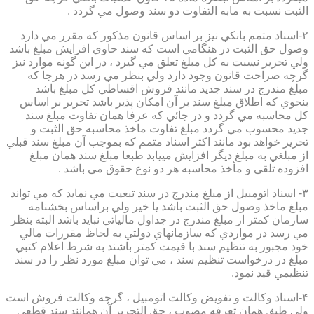
الثبت نسبت به مابه التفاوت دو سند وصول مي گردد .
۲-اسناد متمم بانكي نيز بر اساس قانون مذكور كه مقرر مي دارد
وصول حق الثبت در هنگامي است كه سند حاوي افزايش مبلغ باشد
ولي تحرير نسبت به كل مبلغ تعلق مي گيرد ، در اين گونه موارد نيز
گرچه صراحت قانون وجود دارد ولي بنظر مي رسد در هرجا كه
مبلغ مندرج در سند جديد مانند فروش اقساطي كل مبلغ باشد
بنحوي كه اطلاق مبلغ سند بر آن امكان پذير باشد تحرير بر اساس
كل محاسبه مي گردد و در جائي كه عرفا همان تفاوت مبلغ سند
جديد محسوب مي گردد مبلغ تفاوت ماخذ محاسبه حق الثبت و
تحرير خواهد بود مانند اكثر اسناد متمم كه بموجب آن مبلغ سند قبلي
از مبلغي به مبلغ ديگر افزايش مييابد طبعا مبلغ سند همان مبلغ
افزوده تلقی و مأخذ محاسبه هر دو نوع حقوق می باشد .
۳- اسناد اتومبيل از مبلغ مندرج در سند تبعيت مي نمايد كه مي تواند
مبلغ ماخذ وصول حق الثبت باشد يا خير ولي براساس بخشنامه
سازمان كمتر از مبلغ مندرج در جداول مالياتي نبايد باشد البته بنظر
مي رسد در مواردي كه سازمانهاي دولتي به لحاظ مقررات مالي
خود مجبور به تنظيم سند با قيمت كمتر باشند به شرط اعلام كتبي
مبلغ در درخواست تنظيم سند ، مي توان مبلغ مورد نظر را در سند
تنظيمي قيد نمود.
۴-اسناد وكالت و تفويض وكالت اتومبيل ، گرچه وكالت فروش است
ولي طبق همان تعرفه مصوب ، حق التحرير آن همانند سند قطعي