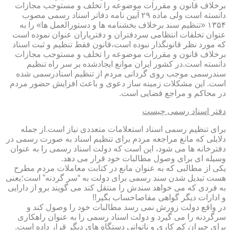
برخلاف قانون و مقررات موضوعه را تخلف و مستوجب مجازات
دانسته است ولی ماده ۲۹ آیین نامه دفاتر اسناد رسمی مصوب
۱۳۵۴ «تنظیم سند برخلاف بخشنامه ها و دستورالعمل ها» را به
عنوان تخلفات انتظامی سردفتران و دفتریاران عنوان نموده است
که مورد نظر قانونگذار نبوده است،قانون فقط تنظیم و ثبت اسناد
برخلاف قانون و مقررات موضوعه را تخلف و مستوجب مجازات
دانسته است.در کشور ایران موانع ایجادشده بر سر راه تنظیم
سندرسمی موجب روی گردانی مردم از تنظیم اسنادرسمی شده
است. این مشکلات زمینه ساز دعوی و باعث افزایش حضور مردم
در محاکم و مراجع قضایی است.
دفتر اسناد رسمی چیست
برای تنظیم رسمی اسناد استعلامات متعددی نیاز است.از جمله
دلایلی که مانع مراجعه مردم برای تنظیم اسناد به صورت رسمی در
دفترخانه ها می شود، این است که دولت اسناد رسمی را به عنوان
وسیله ای برای وصول مطالبات خود قرار می دهد.
یکی از مطالبی که به عنوان مانع در کتابت معاملات مردم مطرح
هست تبدیل شدن سند رسمی برای دولت به “سر گردنه” است؛یعنی
به فردی که می خواهد سندش را منتقل کند می گویند برو از دارایی
و ادارات دیگر گواهی مفاصاحساب بگیر!!
در واقع دولت زورش نمی رسد مطالبات خود را وصول کند و
سرگردنه را می گیرد و دولت اسناد رسمی را به عنوان راهکاری
برای جبران کم کاری و ناتوانی دستگاه های دیگر قرار داده است.