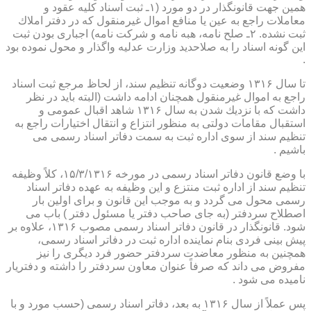
همین جهت قانونگذار در دو مورد (۱ـ ثبت اسناد كلیه عقود و
معاملات راجع به عین یا منافع اموال غیرمنقول كه در دفتر املاك
ثبت نشده. ۲ـ صلح نامه، هبه نامه و شركت نامه) اجباری بودن ثبت
این گونه اسناد را به صلاحدید وزارت عدلیه واگذار و محول نموده بود
.
تا سال ۱۳۱۶ وضعیت دوگانه تنظیم سند، از لحاظ مرجع ثبت اسناد
راجع به اموال غیرمنقول همچنان ادامه داشت (البته باید در نظر
داشت كه با نزدیك شدن به سال ۱۳۱۶ شاهد اقبال عمومی و
استقبال مقامات دولتی به منظور انتزاع و انتقال اختیارات راجع به
تنظیم سند از سوی اداره ثبت به سمت دفاتر اسناد رسمی می
باشیم .
با وضع قانون دفاتر اسناد رسمی در مورخه ۱۵/۳/۱۳۱۶، كلاً وظیفه
تنظیم سند از اداره ثبت منتزع و این وظیفه به عهده دفاتر اسناد
رسمی محول می گردد و به موجب این قانون و برای اولین بار
اصطلاح سردفتر (به جای صاحب دفتر یا مسئول دفتر ) باب می
شود. قانونگذار در قانون دفاتر اسناد رسمی مصوب ۱۳۱۶، علاوه بر
پیش بینی فردی بنام نماینده اداره ثبت در دفاتر اسناد رسمی،
همچنین به منظور معاضدت سردفتر حضور فرد دیگری را نیز
مفروض می داند كه صرفاً عنوان معاون سردفتر را داشته و دفتریار
نامیده می شود .
پس عملاً از سال ۱۳۱۶ به بعد، دفاتر اسناد رسمی (حسب مورد و با