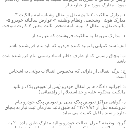
نمود ، مدارک مورد نیاز عبارتند از :
۱-مدارک مالکیت ۲-تائیدیه نقل وانتقال وشناسنامه مالکیت ۳-
مدارک هویتی وشخصی ونظام وظیفه ۴-عوارض سالیانه خودرو ۵-
مالیات نقل و انتقال ۶- بیمه نامه شخص ثالث معتبر ۷-کارت سوخت
۱- مدارک مربوط به مالکیت فروشنده که عبارتند از
الف: سند کمپانی یا تولید کننده خودرو که باید بنام فروشنده باشد
ب: بنچاق رسمی که از طرف دفاتر اسناد رسمی بنام فروشنده شده
باشد
ج : برگ انتقالی از دارائی که مخصوص انتقالات دولتی به اشخاص
است
د: اجرائیه دادگاه ها بر انتقال خودرو (پس از تعویض پلاک و تائید
مالکیت محکوم علیه واخذ استعلام از راهنمائی )
ه- گواهی مراکز تعویض پلاک مبنی بر تعویض پلاک خودرو بنام
فروشنده قبل از ۲۳/۰۷/۸۴ که طبق تائید سازمان ثبت نیاز به بنچاق
ندارد و سند ماقبل کفایت می نماید.
گرچه وظیفه کنترل اصالت خودرو وتائید مدارک طبق ماده ۲۰ به