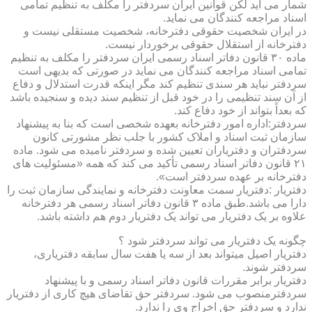
شمار می آید لکن قوانین ایران سردفتر را مکلف به تنظیم تمامی
اسناد مراجعه کنندگان می نماید.
در ایران شخصیت حقوقی دفترخانه، شخصیت مستقلی نیست و
دفترخانه از استقلال حقوقی برخوردار نیست.
ماده ۳۰ قانون دفاتر اسناد رسمی ایران سردفتر را مکلف به تنظیم
تمامی اسناد مراجعه کنندگان می نماید در صورتی که بدیهی است
سردفتر نباید هر سندی تنظیم کند مگر اینکه قدرت استدلال و دفاع
از آن سند تنظیمی را در خود قبل از تنظیم سند دیده و سنجیده باشد
که بعداً بتواند از خود دفاع کند.
سردفتر:اداره امور دفترخانه بعهده شخصی است که بنا به پیشنهاد
سازمان ثبت اسناد و املاک کشور با جلب نظر مشورتی کانون
سردفتران و دفتریاران تعیین شده و سردفتر نامیده می شود. ماده
۲۱ قانون دفاتر اسناد رسمی تأکید می کند که همه «مسئولیت های
دفترخانه بر عهده سردفتر است».
دفتریار :دفتریار سمت معاونت دفترخانه و نمایندگی سازمان ثبت را
دارا می باشد.طبق ماده ۳ قانون دفاتر اسناد رسمی هر دفترخانه
علاوه بر یک دفتریار می تواند یک دفتریار دوم هم داشته باشد.
چگونه یک دفتریار می تواند سردفتر شود ؟
دفتریار اصیل میتواند بعد از سه یا هفت سال سابقه دفتریاری،
سردفتر شوند.
دفتریار برابر مقررات قانون دفاتر اسناد رسمی و با پیشنهاد
سردفترمنصوب می شود. سردفتر حق تقاضای هیچ کاری از دفتریار
ندارد و سردفتر حق اخراج وی را ندارد.