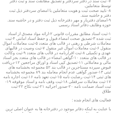
۷- ثبت سند در دفتر سردفتر و تصدیق مطابقت سند و ثبت دفتر
توسط متعاملین.
۸- تایید صحت ثبت و هویت متعاملین با امضای سردفتر ذیل ثبت
دفتر و حاشیه سند.
۹-امضای دفتریار و مهر دفترخانه ذیل ثبت دفتر و در حاشیه سند.
حوزه وظایف دفاتر اسناد رسمی
۱-ثبت اسناد مطابق مقررات قانونی ۲-ارائه مواد مصدق از اسناد
ثبت شده ۳-تصدیق صحت امضاء،قبول و حفظ اسناد امانتی ۴-ثبت
معاملات شرطی و رهنی در قالب های متعدد ۵-ثبت معاملات اموال
منقول ۶-ثبت معاملات اموال غیر منقول ۷-ثبت وصیت در قالبهای
عهدی و تکمیلی ۸-ثبت اقرارنامه در قالب های متعدد ۹-ثبت وکالت
در قالب های متعدد ۱۰-گواهی امضاء در قالب های متعدد بجز اسناد
مالی و معاملاتی ۱۱-تصدیق کپی اسناد و اوراق مراجعین ۱۲-دریافت
قبوض سپرده مستاجرین در قالب بند ۵۲ مجموعه بخشنامه های
ثبتی ۱۳-صدور گواهی عدم انجام معامله بند ۸۹ مجموعه بخشنامه
های ثبتی ۱۴-ثبت رضایت نامه ۱۵-ثبت تعهد نامه ۱۶-ثبت اجاره نامه
۱۷-ثبت معاملات سرقفلی ۱۸-ثبت وقف نامه و اسناد موقوفه ۱۹-
ثبت اسناد ضمانت نامه ۲۰-صدور اجرائیه ۲۱-ثبت نکاح ۲۲-ثبت
طلاق
فعالیت های انجام شده :
با عنایت به اینکه دفاتر موجود در دفترخانه ها به عنوان اصلی ترین