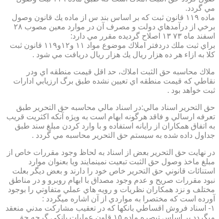
مي گردد.
ماده ۱۱۹ قانون ثبت كه بر اساس بند س از ماده يك قانون وصول
برخي از درآمدهاي دولت و مصرف آن در موارد معين مصوب ۲۸
اسفند ماه ۷۳ ۱۳ اصلاح گرديده مقرر مي دارد:
براي ثبت ملك دردفتر املاك موضوع مواد ۱۱ و۱۲و۱۱۹ قانون ثبت
كلا به ازاء هر ده هزار ريال يك هزار ريال دريافت مي شود .
ملاك محاسبه حق الثبت املاك، حد اقل قيمت منطقه اي ودر
نقاطي كه قيمت منطقه اي تعيين نشده طبق برگ ارزيابي ادارات
ثبت خواهد بود .
حق التحرير اسناد مالي:در اسناد مالي محاسبه حق التحرير طبق
تعرفه ارسالي و فاقد هرگونه ابهام است به ويژه آنكه اكثريت قريب
به اتفاق همكاران از رايانه استفاده و با وارد كردن مبلغ سند طبق
جداول داده شده به سيستم حق التحرير محاسبه مي گردد .
در نهايت حق التحرير بعض از اسناد به لحاظ وجود مقررات خاص از
مبلغ ماخذ وصول حق الثبت تبعيت نمينمايند ويا بعنوان موارد
استنائات قانوني حق التحرير خاص خود را دارند و بعض ديگر بعلت
نبود مقررات صريح و عدم وجود مصداق با ابهام روبرو و در مناطق
مختلف و نزد همكاران نظريات و رويه هاي عملي متفاوتي را بوجود
آورده است كه مختصرا به مواردي از آن اشاره ميگردد :
۱- اسناد فروش اقساطي بانكها كه در تعقيب مشاركت مدني منعقد
ميگردد بر اساس تبصره ماده ۱۵ قاون عمليات بانكي گرچه حق