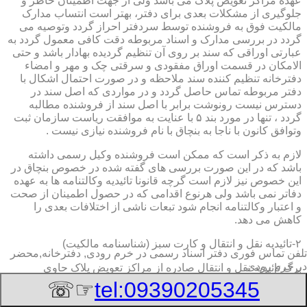
عهده مراکز تعویض پلاک می باشد ولی از جهت اطمینان خاطر و
جلوگیری از مشکلات بعدی برای دفتر، بهتر است انتساب مدارک
مالکیت فوق به فروشنده توسط سردفتر احراز گردد وتوصیه می
گردد در بررسی مدارک و اسناد مربوطه دقت کافی معمول گردد به
عبارتی اوراقی که سند بر روی آن تنظیم گردیده بهادار باشد و حتی
الامکان در قسمت اوراق مفقودی و سرقتی چک و مهر و امضاء
دفترخانه تنظیم کننده سند ملاحظه و در صورت احتمال اشکال با
دفتر مربوطه تماس حاصل گردد و در مواردی که اصل سند در
دسترس نیست رونوشت برابر با اصل سند از فروشنده مطالبه
گردد ، تنها در مورد بند ۵ با عنایت به موافقت ریاست سازمان ثبت
وتوافق کانون با ناجا به بنچاق با نام فروشنده نیازی نیست .
لازم به ذکر است که ممکن است فروشنده وکیل رسمی داشته
باشد که در این صورت بررسی های گفته شده در خصوص بنچاق در
این خصوص نیز لازم است گرچه قانونا تائیدیه وکالتنامه ها به عهده
دفاتر نمی باشد ولی هرنوع اقدامی که در حصول اطمینان از صحت
و اعتبار وکالتنامه انجام شود تبعات ناشی از اختلافات بعدی را
کاهش می دهد.
۲-تائیدیه نقل و انتقال و کارت سبز (شناسنامه مالکیت)
تلفن تماس فوری
دفتر اسناد رسمی در خرم رودی, دفترخانه,محضر
در خرم رودی
برگ تائیدیه نقل و انتقال صادره از مراکز تعویض پلاک حاوی
مشخصات کامل خودرو اعم از نوع ، سیستم ، مدل ، رنگ ، شماره
☞☏
tel:09390205345
موتور و شاسی ، تیپ و بخصوس شماره شناسه خودرو ( VIN ) در
صدر صفحه و مشخصات فروشنده و خریدار اعم از مشخصات