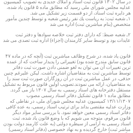
در سال ۱۳۰۲ قانون ثبت اسناد و املاك جدیدی به تصویب كمیسیون
عدلیه مجلس شورای ملی رسید كه مطابق ماده ۵ قانون یاد شده،
هر دایره ثبت اسناد، از دو قسمت زیر تشكیل می شد.
۱ـ شعبه ثبت: به ریاست یك نفر رئیس شعبه و توسط چندین مأمور
متخصص (بنام مباشرین ثبت) اداره می شد
۲ـ شعبه ضبط: كه دارای دفتر ثبت خلاصه سوادها و دفتر ثبت
عایدات بود و توسط سایر كارمندان (اجزاء) اداره ثبت تصدی می شد
.
قانون یاد شده، در شرح وظائف مباشرین ثبت (آنچه كه در ماده ۴۷
قانون سابق مندرج شده بود) تغییراتی را پدیدار ساخت كه از عمده
ترین تغییرات آن می توان به لغو ضمنی دادن صورت ثبت دفاتر
توسط مباشرین ثبت به متقاضیان اشاره داشت. لیكن علیرغم چنین
حذفی، در عمل مباشرین ثبت در آن روزگاران صورت ثبت سند را
به متقاضیان، ارائه می نمودند.تصویب اولین قانون مربوط به تشكیل
مستقل دفترخانه های اسناد رسمی، به سال ۱۳۰۷ باز می گردد.
مطابق ماده ۱ قانون تشكیل دفاتر اسناد رسمی مصوب
۱۳/۱۱/۱۳۰۷ كمیسیون عدلیه مجلس شورای ملی، در نقاطی كه
وزارت عدلیه مقتضی بداند برای ترتیب اسناد رسمی، به عده كافی
دفاتر اسناد رسمی معین خواهد نمود. با بررسی سایر مواد دیگر
قانون مرقوم، متوجه می شویم كه با وضع قانون یاد شده، ثبت
اسناد رسمی به آرامی از سیطره دولتی (به علت كارمند دولت بودن
مباشر ثبت) خارج گردیده و به نهاد خصوصی (دفاتر اسناد رسمی)