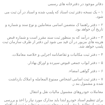
دفاتر موجود در دفترخانه های رسمی
۱ – یک نسخه دفتر ثبت اسناد که پلمپ شده و اسناد در آن ثبت می
شود.
۲ – دفتر راهنما ک متضمن اسامی متعاملین و نوع سند و شماره و
تاریخ آن خواهد بود.
۳ – دفتر درآمد که به منظور ثبت سند مقرر است و شماره قبض
هزینه های مزبور در آن قید می شود این دفتر از طرف سازمان ثبت
پلمپ خواهد شد.
۴ – دفتر ثبت مکاتبات و تقاضانامه اجرایی و خلاصه معاملات.
۵ – دفتر ابواب جمعی قبوض سپرده و اوراق بهادار.
۶ – دفتر گواهی امضاء.
۷ – دفتر ثبت اسامی اشخاص ممنوع المعامله و املاک بازداشت
شده و مشمول بند ز.
معاملات خودروهای مشمول مالیات نقل و انتقال
برای تنظیم اسناد خودرو ابتدا باید مدارک مورد نیاز را اخذ و بررسی
و پس از تطابق با مقررات مربوطه نسبت به تنظیم و ثبت ان اقدام