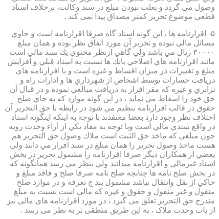
وصول مي گردد و بعلت نبودن مبلغ در سند وكالت، برخلاف اسناد
قطعی موضوع تحریر کمتر مصداق پیدا نمی کند .
۵- اقرارنامه ها ، اين گونه اسناد گاه صرفا اقرارنامه است و حاوي
مسائل مالي نبوده و تحرير آن مورد اتفاق نظر بوده و همان مبلغ
۳۰۰۰۰ ريال مي باشد ولي گاهي ازنظر محتوي يك سند مالي است
مانند اقرارنامه هاي اصلاحي بانك ها نسبت به اسناد قبلي و افزايش
مبلغ و تغييرات در ميزان اقساط و غيره است و يا اقرارنامه هاي
دريافت خسارات توسط اشخاص از شهرداري ها و ادارات راه و
ترابري و غيره كه مقر اقرار به دريافت مبالغي نموده و در قبال آن
حق خود را اسقاط مي نمايد ، در اين گونه موارد كه به جاي صلح
حقوق در قالب اقرارنامه تنظيم مي شود در رابطه با حق التحرير آن
اختلاف نظر وجود دارد بعضا معتقدند با توجه به اينكه اينگونه اسناد
در واقع سندي مالي است وبا توجه به مفاد يكي از آراء وحدت رويه
چون مبلغي كه ماخذ حق الثبت است ملاك وصول حق التحرير هم
هست ماخذ وصول تحرير را همان مبلغ در سند اقرار مي دانند ولي
بعضي از همكاران ديگر صرفا اقرارنامه را مشمول تحرير در بخش
اسناد غيرمالي و اقرارنامه ميدانند ولي بنظر مي رسد همانگونه كه
در بخش صلح نامه ها چنانچه صلح نامه صرفا صلح و فاقد مبلغ و
حاكي از نقل وانتقال نباشد مشمول بند ج تعرفه و در موارد صلح
منقول و غير منقول و حقوق و غيره كه مالي است نسبت به مبلغ
مندرج حق التحرير تعلق مي گيرد ، در مورد اقرارنامه هاي مالي نيز
از باب وحدت ملاک ، به این طریق منطقی تر به نظر می رسد .