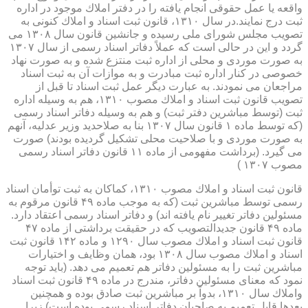
واقعه یا عمل حقوقی انجام یافته را در دفتر املاك موجود در اداره
ثبت درج نمایند.در سال ۱۳۱۰، قانون ثبت اسناد و املاك كنونی به
تصویب مجلس شورای ملی رسیده و جانشین قانون سال ۱۳۰۸ می
گردد و این در حالی است كه عملاً دفاتر اسناد رسمی از سال ۱۳۰۷
به صورت موردی و محلی از اداره ثبت منتزع شده و به صورت نهاد
خصوصی در كنار اداره ثبت مبادرت و به موازات آن به ثبت اسناد
مراجعان می نمودند. به عبارت دیگر عمل ثبت اسناد تا قبل از
تصویب قانون ثبت اسناد و املاك مصوب ۱۳۱۰، هم به وسیله اداره
ثبت (توسط مباشرین دفتر ثبت) و هم به وسیله دفاتر اسناد رسمی
(كه توسط ماده ۱ قانون سال ۱۳۰۷ بنا به صلاحدید وزیر عدلیه، آنهم
به صورت موردی و با صلاحیت محلی تشكیل گردیده بودند) صورت
می گیرد. (برداشت مفهومی از ماده ۱۱ قانون دفاتر اسناد رسمی
مصوب ۱۳۰۷ )
قانون ثبت اسناد و املاك مصوب ۱۳۱۰، كماكان به ثبت توأمان اسناد
رسمی توسط مباشرین ثبت (كه به موجب ماده ۴۹ قانون مرقوم به
مسئولین دفاتر تغییر نام یافته اند) و دفاتر اسناد رسمی اعتقاد دارد.
ماده ۴۹ قانون جدیدالتصویب كه در حقیقت برداشتی از ماده ۴۷
قانون ثبت اسناد و املاك مصوب سال ۱۲۹۰ و ماده ۱۴۲ قانون ثبت
اسناد و املاك مصوب سال ۱۳۰۸ بود، همان وظایف و اختیارات
مباشرین ثبت را به مسئولین دفاتر هم تعمیم می دهد. (باید توجه
نمود كه معنای مسئولین دفاتر، مندرج در ماده ۴۹ قانون ثبت اسناد
واملاك سال ۱۳۱۰، بدواً بر مباشرین ثبت صادق بوده و همچنین
بعدها قابل تعمیم به صاحبان دفاتر اسناد رسمی بوده است) زیرا