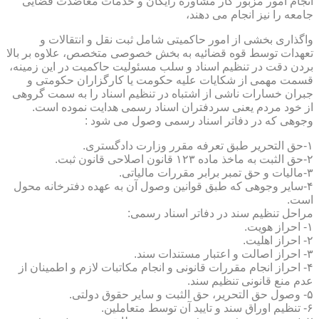
انجام امور مزبور کار مشاوره رایگان و خدمات معاضدت قضایی
جامعه را نیز انجام می دهند،
واگذاری بخشی از امور حاکمیتی شامل ثبت نقل و انتقالات و
تعهدات توسط قوه قضائیه به بخش خصوصی متخصص، علاوه بر بالا
بردن دقت در تنظیم اسناد و سلب مسئولیت حاکمیت در این زمینه،
قسمت مهمی از شکایات علیه حکومت یا کارگزاران حکومتی و
جبران خسارات ناشی از اشتباه در تنظیم اسناد را به سمت گروهی
از خود مردم یعنی سردفتران اسناد رسمی هدایت نموده است.
وجوهی که در دفاتر اسناد رسمی وصول می شود :
۱-حق التحریر طبق تعرفه مقرر وزارت دادگستری.
۲-حق الثبت به ماخذ ماده ۱۲۳ قانون اصلاحی قانون ثبت.
۳-مالیات و حق تمبر برابر مقررات مالیاتی.
۴-سایر وجوهی که طبق قوانین وصول آن به عهده دفترخانه محول
است.
مراحل تنظیم سند در دفاتر اسناد رسمی:
۱- احراز هویت.
۲- احراز اهلیت.
۳- احراز اصالت و اعتبار مستندات سند.
۴- احراز انجام مقررات قانونی و انجام مکاتبات لازم و اطمینان از
عدم منع قانونی تنظیم سند.
۵- وصول حق التحریر، حق الثبت و سایر حقوق دولتی.
۶- تنظیم اوراق سند و تایید آن توسط متعاملین.