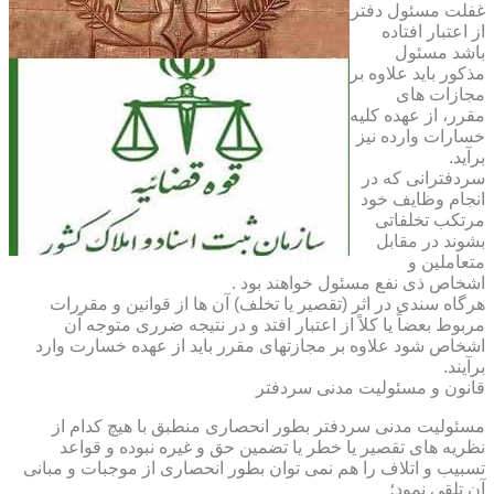
غفلت مسئول دفتر
از اعتبار افتاده
باشد مسئول
مذکور باید علاوه بر
مجازات های
مقرر، از عهده کلیه
خسارات وارده نیز
برآید.
سردفترانی که در
انجام وظایف خود
مرتکب تخلفاتی
بشوند در مقابل
متعاملین و
اشخاص ذی نفع مسئول خواهند بود .
هرگاه سندی در اثر (تقصیر یا تخلف) آن ها از قوانین و مقررات
مربوط بعضاً یا کلاً از اعتبار افتد و در نتیجه ضرری متوجه آن
اشخاص شود علاوه بر مجازتهای مقرر باید از عهده خسارت وارد
برآیند.
قانون و مسئولیت مدنی سردفتر
مسئولیت مدنی سردفتر بطور انحصاری منطبق با هیچ کدام از
نظریه های تقصیر یا خطر یا تضمین حق و غیره نبوده و قواعد
تسبیب و اتلاف را هم نمی توان بطور انحصاری از موجبات و مبانی
آن تلقی نمود؛