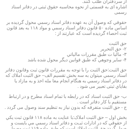
از سردفتران طلب کنند.
اشاره ای به قسمتی از نحوه محاسبه حقوق ثبتی در دفاتر اسناد
رسمی
حقوقي كه وصول آن به عهده دفاتر اسناد رسمي محول گرديده بر
اساس ماده ۵۰ قانون دفاتر اسناد رسمي و مواد ۱۱۸ به بعد قانون
ثبت احصاء گرديده است كه عبارتند از :
حق الثبت
۲- حق التحرير
۳- ماليا ت طبق مقررات مالياتي
۴- ساير وجوهي كه طبق قوانين ديگر محول شده باشد
حق الثبت:حق الثبت را با توجه به مقررات قانون ثبت وقانون دفاتر
اسناد رسمي ميتوان به سه بخش تقسيم الف– حق الثبت املاك كه
در دفاتر اسناد رسمي به هنگام انجام معا مله اخذ و به مازاد يا
بقاياي ثبتی تعبیر می شود .
ب- حق الثبت اسناد كه در رابطه با تمام اسناد مطرح و در ارتباط
مستقيم با كار دفاتر است .
ج - حق الثبت متفرقه كه بدون نياز به تنظیم سند وصول می گردد .
بخش اول – حق الثبت املاک:با عنايت به ماده ۱۱۸ قانون ثبت يكي
از حقوقي كه در ادارات ثبـت و دفاتر اسناد رسمي مي بايست و
صول گردد حق الثبت املاك است كه طبق ماده ۱۱۹ ثبت وصول