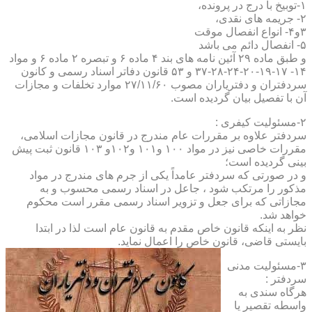
۱-توبیخ با درج در پرونده،
۲- جریمه های نقدی،
۳و۴- انواع انفصال موقت
۵- انفصال دائم می باشد
و طبق ماده ۲۹ آئین نامه های بند ۴ ماده ۶ و تبصره ۲ ماده ۶ و مواد
۱۴- ۱۷-۱۹-۲۰-۲۴-۲۸-۳۷ و ۵۳ قانون دفاتر اسناد رسمی و کانون
سردفتران و دفتریاران مصوب ۲۷/۱۱/۶۰ موارد تخلفات و مجازات
آن با تفصیل بیان گردیده است.
۲-مسئولیت کیفری :
سردفتر علاوه بر مقررات عام مندرج در قانون مجازات اسلامی،
مقررات خاصی نیز در مواد ۱۰۰ و۱۰۱ و۱۰۲و ۱۰۳ قانون ثبت پیش
بینی گردیده است؛
و در صورتی که سردفتر عامداً یکی از جرم های مندرج در مواد
مذکور را مرتکب شود ، جاعل در اسناد رسمی محسوب و به
مجازاتی که برای جعل و تزویر اسناد رسمی مقرر است محکوم
خواهد شد.
نظر به اینکه قانون خاص مقدم به قانون عام است لذا در ابتدا
بایستی قاضی، قانون خاص را اعمال نماید.
۳-مسئولیت مدنی
سردفتر :
هرگاه سندی به
واسطه تقصیر یا