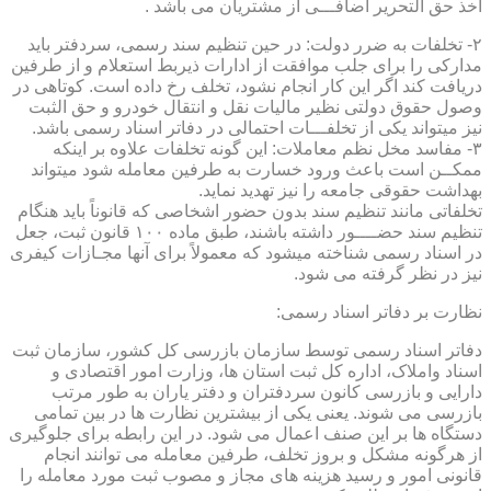
اخذ حق التحریر اضافـــی از مشتریان می باشد .
۲- تخلفات به ضرر دولت: در حین تنظیم سند رسمی، سردفتر باید
مدارکی را برای جلب موافقت از ادارات ذیربط استعلام و از طرفین
دریافت کند اگر این کار انجام نشود، تخلف رخ داده است. کوتاهی در
وصول حقوق دولتی نظیر مالیات نقل و انتقال خودرو و حق الثبت
نیز میتواند یکی از تخلفـــات احتمالی در دفاتر اسناد رسمی باشد.
۳- مفاسد مخل نظم معاملات: این گونه تخلفات علاوه بر اینکه
ممکــن است باعث ورود خسارت به طرفین معامله شود میتواند
بهداشت حقوقی جامعه را نیز تهدید نماید.
تخلفاتی مانند تنظیم سند بدون حضور اشخاصی که قانوناً باید هنگام
تنظیم سند حضــــور داشته باشند، طبق ماده ۱۰۰ قانون ثبت، جعل
در اسناد رسمی شناخته میشود که معمولاً برای آنها مجـازات کیفری
نیز در نظر گرفته می شود.
نظارت بر دفاتر اسناد رسمی:
دفاتر اسناد رسمی توسط سازمان بازرسی کل کشور، سازمان ثبت
اسناد واملاک، اداره کل ثبت استان ها، وزارت امور اقتصادی و
دارایی و بازرسی کانون سردفتران و دفتر یاران به طور مرتب
بازرسی می شوند. یعنی یکی از بیشترین نظارت ها در بین تمامی
دستگاه ها بر این صنف اعمال می شود. در این رابطه برای جلوگیری
از هرگونه مشکل و بروز تخلف، طرفین معامله می توانند انجام
قانونی امور و رسید هزینه های مجاز و مصوب ثبت مورد معامله را