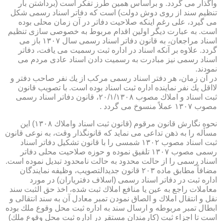
واگذار می گردد. و براساس همین طرز تفكر است (برداشتن بار
تنظیم سند از روی دوش دولت) است كه دفاتر اسناد رسمی شكل
می گیرد، علی رغم اینكه صلاحیت دفاتر در آن زمان محلی بوده
است. به عبارت دیگر اولین اقدام مربوط به خصوصی سازی تنظیم
اسناد مراجعان، به قانون دفاتر اسناد رسمی سال ۱۳۰۷ باز می
گردد. علاوه بر آنكه اسناد در اداره ثبت رسمیت می یافت، دفاتر
اسناد رسمی نیز مبادرت به رسمیت دادن اسناد عادی مردم می
نمودند.
در آن زمان، هر دفتر اسناد رسمی مركب از یك نفر صاحب دفتر و
لااقل یك نفر نماینده اداره ثبت اسناد بوده است. با تصویب قانون
ثبت اسناد و املاك مصوب ۲۰/۱/۱۳۰۸، قانون دفاتر اسناد رسمی
مصوب ۱۳۰۷ عملاً منسوخ می گردد .
نحوه نگارش قانون مرقوم (قانون ثبت اسناد واملاك ۱۳۰۸) این
مسأله را به ذهن تداعی می نماید كه قانونگذار وقت، به نوعی قانون
ثبت اسناد مصوب ۱۳۰۲ شمسی را با قانون تشكیل دفاتر اسناد
رسمی مصوب ۱۳۰۷ تلفیق نموده و حوزه صلاحیت محلی دفاتر
اسناد رسمی را از حالت محدود به حالت نامحدود تبدیل نموده است.
مضافاً مطابق ماده ۲۰۳ قانون جدیدالتصویب، وظیفه نمایندگان
اداره ثبت در دفاتر اسناد رسمی (اسلاف دفتریاران) در مورد
معاملات راجع به عین یا منافع املاك ثبت شده، اخذ حق الثبت سند
نقل و انتقال املاك و الصاق نمودن تمبر معادل آن به سند انتقالی و
ابطال تمبر مربوطه و ارسال سند به اداره ثبت محل وقوع ملك بوده
است تا اجزاء ثبت (كارمندان مستقر در اداره ثبت محل وقوع ملك)