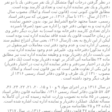
در نظر گرفتن درجات آنها) متشكل از یك نفر سردفتر، یك یا دو نفر
دفتریار و یك نفر نماینده اداره ثبت و تعدادی كارمند بوده است.
مطابق قانون كنونی ثبت، (قانون ثبت اسناد و املاك مصوب سال
۱۳۱۰) از سال ۱۳۱۰ تا سال ۱۳۱۶، در صورتی كه سردفتر اسناد
رسمی، ضمناً مجتهد جامع الشرایط نیز بود، بدون حضور نماینده
اداره ثبت و به تنهایی دفتر خود را اداره می نمود (صرفاً نامبرده
دارای تعدادی كارمند دفترخانه بوده است) به عبارت دیگر دفتر وی
در زمان حاكمیت قانون یاد شده فاقد نماینده اداره ثبت بوده است
لیكن از این تاریخ به بعد، (ازسال ۱۳۱۶، یعنی سال انتزاع تنظیم سند
رسمی از اداره ثبت و عدم وجود دفتر ثبت معاملات غیرمنقول در
اداره مذكور) دفترخانه وی، علیرغم عدم وجود نماینده اداره ثبت،
می بایست دارای دفتریار بوده و وظیفه نماینده اداره ثبت نیز مطابق
ماده ۲۴ نظامنامه آتی الذكر بر عهده دفتریار بوده است (یك دفتر
جاری در اختیار سردفتر و دفتر نماینده اداره ثبت در اختیار دفتریار)
و این یكی از تفاوت هایی است كه بین قانون ثبت اسناد و املاك
مصوب ۱۳۱۰ از یك طرف و قانون دفاتر اسناد رسمی ۱۳۱۶ از
طرف دیگر وجود داشته است .
در سال ۱۳۱۶ و در اجرای مواد ۹ و ۱۰ و ۱۵، ۲۰، ۲۱، ۲۲، ۲۴، ۳۶،
۵۳، ۵۷ قانون دفاتر اسناد رسمی ۱۳۱۶، نظامنامه قانون دفاتر اسناد
رسمی در ۸۵ ماده به تصویب وزارت عدلیه رسیده كه در آن كاملاً به
مسأله تفكیك عملكرد دفتریار و نماینده اداره ثبت اشاره شده است.
(ماده ۲۴ و ۲۵ نظامنامه مزبور)
براساس ماده ۴۷ قانون دفاتر اسناد رسمی ۱۳۱۶، در سال ۱۳۱۷