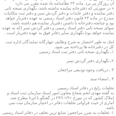
آن روزگار پی برد. ماده ۲۴ نظامنامه یاد شده مقرر می دارد:
« در صورتی كه دفترخانه نماینده نداشته باشد، نگهداری نسخه ثانی
دفتر نماینده و دفتر عایدات و دفتر گردش تمبر و دفتر ثبت مكاتبات
مندرج در ماده ۲۳ قانون دفتر اسناد رسمی به عهده دفتریار خواهد
بود و چنانچه دفترخانه با داشتن دفتریار نماینده هم داشته باشد،
سوای نسخه ثانی دفتر اسناد رسمی و دفتر گردش تمبر (كه به عهده
نماینده خواهد بود) نگهداری سایر دفاتر فوق به عهده دفتریار است .
اینك به طور اختصار به شرح وظایف چهارگانه نمایندگان اداره ثبت
كل در دفترخانه ها پرداخته می شود.
۱ـ نگهداری نسخه ثانی دفتر ثبت اسناد رسمی
۲ـ نگهداری دفتر گردش تمبر
۳ ـ دریافت وجوه تودیعی مراجعان
۴ ـ امضاء سند
تخلفات رایج در دفاتر اسناد رسمی
به گفته مهدی انجم شعاع معاون امور اسناد سازمان ثبت اسناد و
املاک کشور که در مورخ ۲۳/۱۱/۹۱ در گفتگو با ایرنا مطرح شد،
آماری از حیث فراوانی تخلفات دفاتر در اختیار سازمان ثبت نمی
باشد.
۱- تخلفات به ضرر مراجعین: شایع ترین تخلف در دفاتر اسناد رسمی