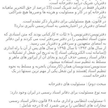
دفتریار، شریک درآمد دفترخانه است.
دفتریار فقط در درآمد شریک است (15 درصد از حق التحریر ماهیانه
دفترخانه )و در کار و مسئولیت و هزینه ها وضررها هیچ شراکتی
ندارد.
در قانون، هیچ مسئولیتی برای دفتریار ذکر نشده است.
امضای دفتریار در اعتباربخشی به اسنادرسمی تأثیری ندارد!!
دفترنویس:دفترنویس یا « ثبّات » کارکنانی بودند که متن اسنادی که
متون اسناد تنظیمی را در دفتر سردفتر ثبت می کردند و این دفاتر
به امضای متعهدین و سردفتر و دفتریار می رسید.
از سال های ۱۳۹۲ تا سال ۱۳۹۵ و سال های پس از آن با راه اندازی
((سامانه ثبت الکترونیکی اسناد )) به تدریج این شغل از تشکیلات
دفاتر اسناد رسمی حذف گردید و بجای آن از اپراتور های ماهر و
مسلط به تنظیم سند استفاده میشود.
سندنویس:سندنویسان همان (کارمندان باتجربه و مسلط به نحوه
تنظیم اسناد )هستند و این شغل یکی از مهم ترین سمتها در یک
دفترخانه است.
مبحث دوم) : مسئولیت های دفترخانه
سه نوع مسئولیت برای دفاتر اسناد رسمی در ایران وجود دارد:
۱-مسئولیت انتظامی و اداری ماده ۳۸ قانون دفاتر اسناد رسمی
مجازات های انتظامی را برمی شمرد که ۵ درجه شامل :