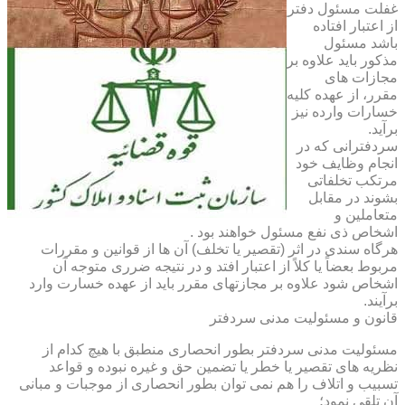
غفلت مسئول دفتر
از اعتبار افتاده
باشد مسئول
مذکور باید علاوه بر
مجازات های
مقرر، از عهده کلیه
خسارات وارده نیز
برآید.
سردفترانی که در
انجام وظایف خود
مرتکب تخلفاتی
بشوند در مقابل
متعاملین و
اشخاص ذی نفع مسئول خواهند بود .
هرگاه سندی در اثر (تقصیر یا تخلف) آن ها از قوانین و مقررات
مربوط بعضاً یا کلاً از اعتبار افتد و در نتیجه ضرری متوجه آن
اشخاص شود علاوه بر مجازتهای مقرر باید از عهده خسارت وارد
برآیند.
قانون و مسئولیت مدنی سردفتر
مسئولیت مدنی سردفتر بطور انحصاری منطبق با هیچ کدام از
نظریه های تقصیر یا خطر یا تضمین حق و غیره نبوده و قواعد
تسبیب و اتلاف را هم نمی توان بطور انحصاری از موجبات و مبانی
آن تلقی نمود؛