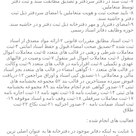
۷- ثبت سند در دفتر سردفتر و تصدیق مطابقت سند و ثبت دفتر
توسط متعاملین.
۸- تایید صحت ثبت و هویت متعاملین با امضای سردفتر ذیل ثبت
دفتر و حاشیه سند.
۹-امضای دفتریار و مهر دفترخانه ذیل ثبت دفتر و در حاشیه سند.
حوزه وظایف دفاتر اسناد رسمی
۱-ثبت اسناد مطابق مقررات قانونی ۲-ارائه مواد مصدق از اسناد
ثبت شده ۳-تصدیق صحت امضاء،قبول و حفظ اسناد امانتی ۴-ثبت
معاملات شرطی و رهنی در قالب های متعدد ۵-ثبت معاملات اموال
منقول ۶-ثبت معاملات اموال غیر منقول ۷-ثبت وصیت در قالبهای
عهدی و تکمیلی ۸-ثبت اقرارنامه در قالب های متعدد ۹-ثبت وکالت
در قالب های متعدد ۱۰-گواهی امضاء در قالب های متعدد بجز اسناد
مالی و معاملاتی ۱۱-تصدیق کپی اسناد و اوراق مراجعین ۱۲-دریافت
قبوض سپرده مستاجرین در قالب بند ۵۲ مجموعه بخشنامه های
ثبتی ۱۳-صدور گواهی عدم انجام معامله بند ۸۹ مجموعه بخشنامه
های ثبتی ۱۴-ثبت رضایت نامه ۱۵-ثبت تعهد نامه ۱۶-ثبت اجاره نامه
۱۷-ثبت معاملات سرقفلی ۱۸-ثبت وقف نامه و اسناد موقوفه ۱۹-
ثبت اسناد ضمانت نامه ۲۰-صدور اجرائیه ۲۱-ثبت نکاح ۲۲-ثبت
طلاق
فعالیت های انجام شده :
با عنایت به اینکه دفاتر موجود در دفترخانه ها به عنوان اصلی ترین