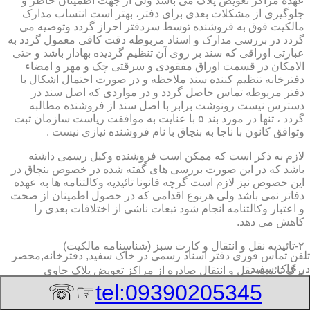
عهده مراکز تعویض پلاک می باشد ولی از جهت اطمینان خاطر و
جلوگیری از مشکلات بعدی برای دفتر، بهتر است انتساب مدارک
مالکیت فوق به فروشنده توسط سردفتر احراز گردد وتوصیه می
گردد در بررسی مدارک و اسناد مربوطه دقت کافی معمول گردد به
عبارتی اوراقی که سند بر روی آن تنظیم گردیده بهادار باشد و حتی
الامکان در قسمت اوراق مفقودی و سرقتی چک و مهر و امضاء
دفترخانه تنظیم کننده سند ملاحظه و در صورت احتمال اشکال با
دفتر مربوطه تماس حاصل گردد و در مواردی که اصل سند در
دسترس نیست رونوشت برابر با اصل سند از فروشنده مطالبه
گردد ، تنها در مورد بند ۵ با عنایت به موافقت ریاست سازمان ثبت
وتوافق کانون با ناجا به بنچاق با نام فروشنده نیازی نیست .
لازم به ذکر است که ممکن است فروشنده وکیل رسمی داشته
باشد که در این صورت بررسی های گفته شده در خصوص بنچاق در
این خصوص نیز لازم است گرچه قانونا تائیدیه وکالتنامه ها به عهده
دفاتر نمی باشد ولی هرنوع اقدامی که در حصول اطمینان از صحت
و اعتبار وکالتنامه انجام شود تبعات ناشی از اختلافات بعدی را
کاهش می دهد.
۲-تائیدیه نقل و انتقال و کارت سبز (شناسنامه مالکیت)
تلفن تماس فوری
دفتر اسناد رسمی در خاک سفید, دفترخانه,محضر
در خاک سفید
برگ تائیدیه نقل و انتقال صادره از مراکز تعویض پلاک حاوی
مشخصات کامل خودرو اعم از نوع ، سیستم ، مدل ، رنگ ، شماره
☞☏
tel:09390205345
موتور و شاسی ، تیپ و بخصوس شماره شناسه خودرو ( VIN ) در
صدر صفحه و مشخصات فروشنده و خریدار اعم از مشخصات