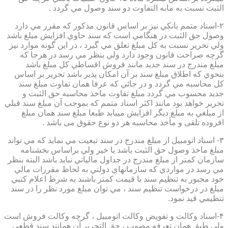
الثبت نسبت به مابه التفاوت دو سند وصول مي گردد .
۲-اسناد متمم بانكي نيز بر اساس قانون مذكور كه مقرر مي دارد
وصول حق الثبت در هنگامي است كه سند حاوي افزايش مبلغ باشد
ولي تحرير نسبت به كل مبلغ تعلق مي گيرد ، در اين گونه موارد نيز
گرچه صراحت قانون وجود دارد ولي بنظر مي رسد در هرجا كه
مبلغ مندرج در سند جديد مانند فروش اقساطي كل مبلغ باشد
بنحوي كه اطلاق مبلغ سند بر آن امكان پذير باشد تحرير بر اساس
كل محاسبه مي گردد و در جائي كه عرفا همان تفاوت مبلغ سند
جديد محسوب مي گردد مبلغ تفاوت ماخذ محاسبه حق الثبت و
تحرير خواهد بود مانند اكثر اسناد متمم كه بموجب آن مبلغ سند قبلي
از مبلغي به مبلغ ديگر افزايش مييابد طبعا مبلغ سند همان مبلغ
افزوده تلقی و مأخذ محاسبه هر دو نوع حقوق می باشد .
۳- اسناد اتومبيل از مبلغ مندرج در سند تبعيت مي نمايد كه مي تواند
مبلغ ماخذ وصول حق الثبت باشد يا خير ولي براساس بخشنامه
سازمان كمتر از مبلغ مندرج در جداول مالياتي نبايد باشد البته بنظر
مي رسد در مواردي كه سازمانهاي دولتي به لحاظ مقررات مالي
خود مجبور به تنظيم سند با قيمت كمتر باشند به شرط اعلام كتبي
مبلغ در درخواست تنظيم سند ، مي توان مبلغ مورد نظر را در سند
تنظيمي قيد نمود.
۴-اسناد وكالت و تفويض وكالت اتومبيل ، گرچه وكالت فروش است
ولي طبق همان تعرفه مصوب ، حق التحرير آن همانند سند قطعي