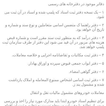
دفاتر موجود در دفترخانه های رسمی
۱ – یک نسخه دفتر ثبت اسناد که پلمپ شده و اسناد در آن ثبت می
شود.
۲ – دفتر راهنما ک متضمن اسامی متعاملین و نوع سند و شماره و
تاریخ آن خواهد بود.
۳ – دفتر درآمد که به منظور ثبت سند مقرر است و شماره قبض
هزینه های مزبور در آن قید می شود این دفتر از طرف سازمان ثبت
پلمپ خواهد شد.
۴ – دفتر ثبت مکاتبات و تقاضانامه اجرایی و خلاصه معاملات.
۵ – دفتر ابواب جمعی قبوض سپرده و اوراق بهادار.
۶ – دفتر گواهی امضاء.
۷ – دفتر ثبت اسامی اشخاص ممنوع المعامله و املاک بازداشت
شده و مشمول بند ز.
معاملات خودروهای مشمول مالیات نقل و انتقال
برای تنظیم اسناد خودرو ابتدا باید مدارک مورد نیاز را اخذ و بررسی
و پس از تطابق با مقررات مربوطه نسبت به تنظیم و ثبت ان اقدام