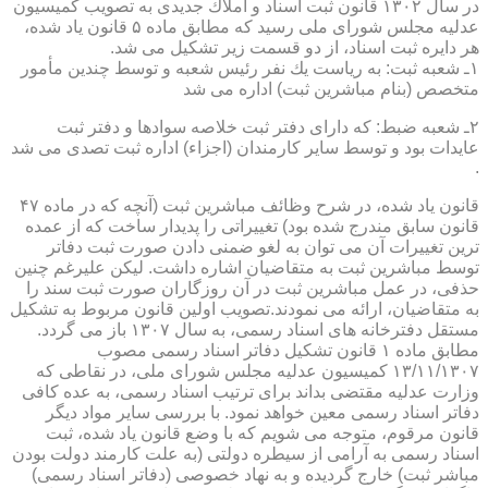
در سال ۱۳۰۲ قانون ثبت اسناد و املاك جدیدی به تصویب كمیسیون
عدلیه مجلس شورای ملی رسید كه مطابق ماده ۵ قانون یاد شده،
هر دایره ثبت اسناد، از دو قسمت زیر تشكیل می شد.
۱ـ شعبه ثبت: به ریاست یك نفر رئیس شعبه و توسط چندین مأمور
متخصص (بنام مباشرین ثبت) اداره می شد
۲ـ شعبه ضبط: كه دارای دفتر ثبت خلاصه سوادها و دفتر ثبت
عایدات بود و توسط سایر كارمندان (اجزاء) اداره ثبت تصدی می شد
.
قانون یاد شده، در شرح وظائف مباشرین ثبت (آنچه كه در ماده ۴۷
قانون سابق مندرج شده بود) تغییراتی را پدیدار ساخت كه از عمده
ترین تغییرات آن می توان به لغو ضمنی دادن صورت ثبت دفاتر
توسط مباشرین ثبت به متقاضیان اشاره داشت. لیكن علیرغم چنین
حذفی، در عمل مباشرین ثبت در آن روزگاران صورت ثبت سند را
به متقاضیان، ارائه می نمودند.تصویب اولین قانون مربوط به تشكیل
مستقل دفترخانه های اسناد رسمی، به سال ۱۳۰۷ باز می گردد.
مطابق ماده ۱ قانون تشكیل دفاتر اسناد رسمی مصوب
۱۳/۱۱/۱۳۰۷ كمیسیون عدلیه مجلس شورای ملی، در نقاطی كه
وزارت عدلیه مقتضی بداند برای ترتیب اسناد رسمی، به عده كافی
دفاتر اسناد رسمی معین خواهد نمود. با بررسی سایر مواد دیگر
قانون مرقوم، متوجه می شویم كه با وضع قانون یاد شده، ثبت
اسناد رسمی به آرامی از سیطره دولتی (به علت كارمند دولت بودن
مباشر ثبت) خارج گردیده و به نهاد خصوصی (دفاتر اسناد رسمی)