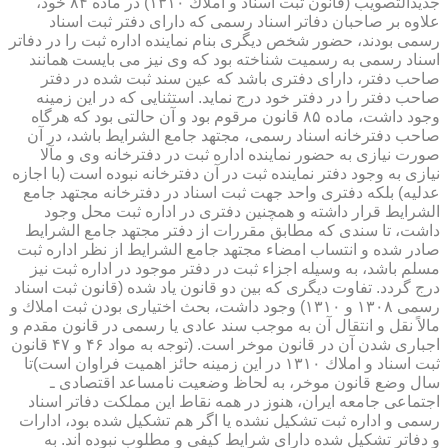
جدیدالتصویب (قانون ثبت اسناد و املاك ۱۳۱۰) در ماده ۸۴ خود،
علاوه بر صاحبان دفاتر اسناد رسمی كه دارای دفتر ثبت اسناد
رسمی بودند، حضور شخص دیگری بنام نماینده اداره ثبت را در دفاتر
اسناد رسمی به رسمیت شناخته بود كه وی نیز می بایست همانند
صاحب دفتر، دارای دفتری باشد كه عین سند ثبت شده در دفتر
صاحب دفتر را در دفتر خود درج نماید. استثنایی كه در این زمینه
وجود داشت، ماده ۸۵ قانون مرقوم بود و آن حالتی بود كه هرگاه
صاحب دفترخانه اسناد رسمی، مجتهد جامع الشرایط باشد، در آن
صورت نیازی به حضور نماینده اداره ثبت در دفترخانه وی و مآلا
نیازی به وجود دفتر نماینده ثبت در آن دفترخانه نبوده است (با اجازه
عدلیه) بلكه دفتری واحد جهت ثبت اسناد در دفترخانه مجتهد جامع
الشرایط قرار داشته و همچنین دفتری در اداره ثبت محل وجود
داشت، تا سندی كه مطابق مقررات از دفتر مجتهد جامع الشرایط
صادر شده و انتساب امضاء مجتهد جامع الشرایط از نظر اداره ثبت
مسلم باشد، به وسیله اجزاء ثبت در دفتر موجود در اداره ثبت نیز
درج گردد. تفاوت دیگری كه بین دو قانون یاد شده (قانون ثبت اسناد
رسمی ۱۳۰۸ و ۱۳۱۰) وجود داشت، بحث اختیاری بودن ثبت املاك و
مالاً نقل و انتقال آن به موجب سند عادی یا رسمی در قانون مقدم و
اجباری شدن آن در قانون موخر است. (توجه به مواد ۴۶ و ۴۷ قانون
ثبت اسناد و املاك ۱۳۱۰ در این زمینه حائز اهمیت فراوان است)تا
سال وضع قانون موخر، به لحاظ وضعیت نامساعد اقتصادی ـ
اجتماعی جامعه ایران، هنوز در همه نقاط این مملكت دفاتر اسناد
رسمی و اداره ثبت تشكیل نشده یا اگر هم تشكیل شده بود، ادارات
و دفاتر تشكیل شده دارای شرایط كیفی و مطلوب نبوده اند. به