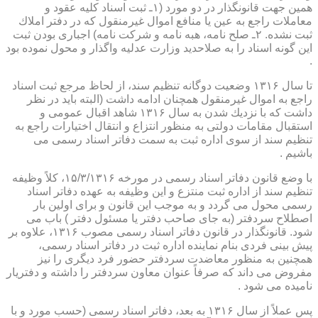
همین جهت قانونگذار در دو مورد (۱ـ ثبت اسناد كلیه عقود و
معاملات راجع به عین یا منافع اموال غیرمنقول كه در دفتر املاك
ثبت نشده. ۲ـ صلح نامه، هبه نامه و شركت نامه) اجباری بودن ثبت
این گونه اسناد را به صلاحدید وزارت عدلیه واگذار و محول نموده بود
.
تا سال ۱۳۱۶ وضعیت دوگانه تنظیم سند، از لحاظ مرجع ثبت اسناد
راجع به اموال غیرمنقول همچنان ادامه داشت (البته باید در نظر
داشت كه با نزدیك شدن به سال ۱۳۱۶ شاهد اقبال عمومی و
استقبال مقامات دولتی به منظور انتزاع و انتقال اختیارات راجع به
تنظیم سند از سوی اداره ثبت به سمت دفاتر اسناد رسمی می
باشیم .
با وضع قانون دفاتر اسناد رسمی در مورخه ۱۵/۳/۱۳۱۶، كلاً وظیفه
تنظیم سند از اداره ثبت منتزع و این وظیفه به عهده دفاتر اسناد
رسمی محول می گردد و به موجب این قانون و برای اولین بار
اصطلاح سردفتر (به جای صاحب دفتر یا مسئول دفتر ) باب می
شود. قانونگذار در قانون دفاتر اسناد رسمی مصوب ۱۳۱۶، علاوه بر
پیش بینی فردی بنام نماینده اداره ثبت در دفاتر اسناد رسمی،
همچنین به منظور معاضدت سردفتر حضور فرد دیگری را نیز
مفروض می داند كه صرفاً عنوان معاون سردفتر را داشته و دفتریار
نامیده می شود .
پس عملاً از سال ۱۳۱۶ به بعد، دفاتر اسناد رسمی (حسب مورد و با