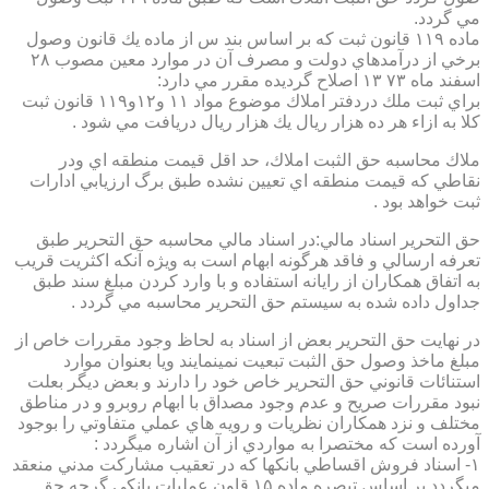
مي گردد.
ماده ۱۱۹ قانون ثبت كه بر اساس بند س از ماده يك قانون وصول
برخي از درآمدهاي دولت و مصرف آن در موارد معين مصوب ۲۸
اسفند ماه ۷۳ ۱۳ اصلاح گرديده مقرر مي دارد:
براي ثبت ملك دردفتر املاك موضوع مواد ۱۱ و۱۲و۱۱۹ قانون ثبت
كلا به ازاء هر ده هزار ريال يك هزار ريال دريافت مي شود .
ملاك محاسبه حق الثبت املاك، حد اقل قيمت منطقه اي ودر
نقاطي كه قيمت منطقه اي تعيين نشده طبق برگ ارزيابي ادارات
ثبت خواهد بود .
حق التحرير اسناد مالي:در اسناد مالي محاسبه حق التحرير طبق
تعرفه ارسالي و فاقد هرگونه ابهام است به ويژه آنكه اكثريت قريب
به اتفاق همكاران از رايانه استفاده و با وارد كردن مبلغ سند طبق
جداول داده شده به سيستم حق التحرير محاسبه مي گردد .
در نهايت حق التحرير بعض از اسناد به لحاظ وجود مقررات خاص از
مبلغ ماخذ وصول حق الثبت تبعيت نمينمايند ويا بعنوان موارد
استنائات قانوني حق التحرير خاص خود را دارند و بعض ديگر بعلت
نبود مقررات صريح و عدم وجود مصداق با ابهام روبرو و در مناطق
مختلف و نزد همكاران نظريات و رويه هاي عملي متفاوتي را بوجود
آورده است كه مختصرا به مواردي از آن اشاره ميگردد :
۱- اسناد فروش اقساطي بانكها كه در تعقيب مشاركت مدني منعقد
ميگردد بر اساس تبصره ماده ۱۵ قاون عمليات بانكي گرچه حق