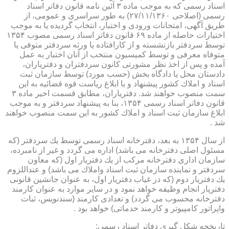
اسناد رسمی كه به موجب ماده ۳ آئین نامه قانون دفاتر اسناد
رسمی (اصلاحی ۲۷/۱۱/۱۳۶۰) به طور سراسری و عمومی، از
طریق آگهی، امتحانات ورودی و اختبار، انتخاب گردیده یا به موجب
اختیارات حاصله از ماده ۶۹ قانون دفاتر اسناد رسمی مصوب ۱۳۵۴
توسط سردفتر بازنشسته و از كارافتاده یا ورثه سردفتر متوفی یا
متوفاه معرفی و توسط كمیسیون منتخب از آنان اختبار به عمل
آمده و پس از اخذ نظر مشورتی كانون سردفتران و دفتریاران،
دادستان محل یا دادگاه بخش (حسب مورد) توسط سازمان ثبت
اسناد و املاك كشور پیشنهاد و با ابلاغ ریاست قوه قضائیه به این
سمت منصوب خواهند شد. دفتریاران، مطابق قسمت اخیر ماده ۳
قانون دفاتر اسناد رسمی ۱۳۵۴، بنا به پیشنهاد سردفتر و به موجب
ابلاغ سازمان ثبت اسناد و املاك كشور به این سمت منصوب خواهند
شد .
از سال ۱۳۵۴ به بعد، دفترخانه اسناد رسمی توسط یك سردفتر (كه
مسئول اصلی دفترخانه می باشد) اداره می گردد و غیر از نامبرده،
سازمان اداری دفترخانه مركب از یك دفتریار اول (كه معاون
سردفتر و نماینده سازمان ثبت اسناد واملاك می باشد) و عنداللزوم
یك دفتریار دوم (كه در غیاب دفتریار اول، به عنوان جانشین قانونی
دفتریار انجام وظیفه خواهد نمود و در سایر موارد به عنوان كارمند
دفترخانه محسوب می گردد) و تعدادی كارمند (سندنویس، ثبات
واپراتور كامپیوتر و كارمند خدماتی) خواهد بود .
تاریخچه شكل گیری دفاتر اسناد رسمی: