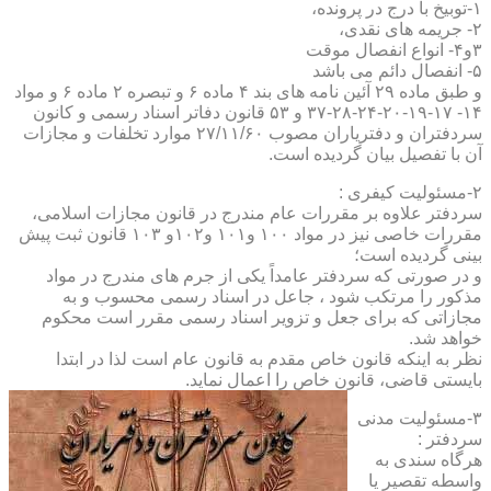
۱-توبیخ با درج در پرونده،
۲- جریمه های نقدی،
۳و۴- انواع انفصال موقت
۵- انفصال دائم می باشد
و طبق ماده ۲۹ آئین نامه های بند ۴ ماده ۶ و تبصره ۲ ماده ۶ و مواد
۱۴- ۱۷-۱۹-۲۰-۲۴-۲۸-۳۷ و ۵۳ قانون دفاتر اسناد رسمی و کانون
سردفتران و دفتریاران مصوب ۲۷/۱۱/۶۰ موارد تخلفات و مجازات
آن با تفصیل بیان گردیده است.
۲-مسئولیت کیفری :
سردفتر علاوه بر مقررات عام مندرج در قانون مجازات اسلامی،
مقررات خاصی نیز در مواد ۱۰۰ و۱۰۱ و۱۰۲و ۱۰۳ قانون ثبت پیش
بینی گردیده است؛
و در صورتی که سردفتر عامداً یکی از جرم های مندرج در مواد
مذکور را مرتکب شود ، جاعل در اسناد رسمی محسوب و به
مجازاتی که برای جعل و تزویر اسناد رسمی مقرر است محکوم
خواهد شد.
نظر به اینکه قانون خاص مقدم به قانون عام است لذا در ابتدا
بایستی قاضی، قانون خاص را اعمال نماید.
۳-مسئولیت مدنی
سردفتر :
هرگاه سندی به
واسطه تقصیر یا