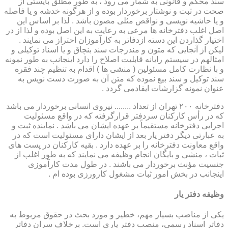
سند محکم و قانونی به شمار می رود ، به طور مطلق بایستی از
صحت در ثبت و نوشتار برخوردار بوده و از هرگونه خدشه و یا فاصله
و یا حاشیه نویسی و نواقص مثلی مصون باشد . لذا بر اساس این
اصل اغلب دفترخانه ها مرعی به رعایت به این اصل بوده و لذا از در
اختیار گذاردن این دسته ازدفاتر به کارآموزان احتراز می نمایند .
لیکن از آنجایی که متون و مندرجات سند بنچاق و یا اسناد توکیلی و
امثالهم در سیستم رایانه قابلیت اصلاح را دارد اینجانب به طور نمونه
و با نظارت کامل مسئولین ( منشی ها ) اقدام به تنظیم چند فقره
سند توکیل و سند بیع نموده که متن آن به صورت دست نویس به
عنوان نمونه گزارشات ایفادمی گردد .
دفترخانه ۲۰۰ تهران از تعداد ........ نیروی انسانی برخوردار می باشد
که در رأس کارکنان سردفتر قرارگرفته که در واقع مسئولیت
اجرایی دفترخانه مستقیماً بر عهده ایشان می باشد . نماینده ثبت و
به عبارتی دیگر دفتر یار بعد از ایشان دارای مسئولیت است که در
واقع معاونت دفترخانه را بر عهده دارد . بقیه کارکنان در پست های
ثبات ، منشی و بایگان انجام وظیفه می نمایند که به طور اغلب از
جنسیت مؤنث برخوردار می باشند . در طول مدت کارآموزی
اینجانب در بخش امور ثبات مشغول کارورزی بوده ام .
وظیفه دفتر یار
یكی از مناصب بسیار مهم، خطیر و مورد بحث در حقوق مربوط به
دفاتر اسناد رسمی، منصب دفتر یاری است. برخلاف سران دفاتر