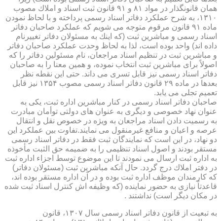
همان قانونگذار در مواد ۸۱ و ۹۱ قانون ثبت اسناد و املاك مصوب
۱۳۱۰، به شرح عملكرد دفاتر اسناد رسمی پرداخته و با لحاظ نمودن
ماده ۹۱ قانون مرقوم متوجه می شویم كه عملكرد صاحبان دفاتر
اسناد رسمی و مباشرین ثبت (كه اینك به مسئولان دفاتر تغییرنام
داده اند) واحد بوده است، لذا به لحاظ وحدت عملكرد صاحبان دفاتر
و مباشرین ثبت در تنظیم اسناد مراجعان، نام مسئولین دفاتر را كه
اصولاً برای مباشرین ثبت انتخاب نموده، و همین معنا را به صاحبان
دفاتر اسناد رسمی نیز قابل تسری می داند. حتی این نقطه نظر
بعدها در ماده ۲۹ قانون دفاتر اسناد رسمی مصوب ۱۳۵۴ نیز قابل
تعمیم تجلی می یابد.
صاحبان دفاتر اسناد رسمی در كنار مباشرین اداره ثبت، یكی به
عنوان نهاد خصوصی و دیگری به عنوان های دولتی توأمان مبادرت
به رسمیت دادن اسناد مراجعان به ویژه در خصوص نقل و انتقال
عرصه و اعیان و منافع غیرمنقول می نمایند.تفاوت بین عملكرد این
دو نهاد، در این است كه نمایندگان ثبت فقط در دفاتر اسناد رسمی
مستقر بودند و اصول اسناد تنظیمی را به ضمیمه حق الثبت مأخوذه
به اداره ثبت ارسال می نمودند تا این موضوع توسط اجزاء اداره ثبت
در دفتر املاك درج گردد. حال آنكه مباشرین ثبت (مسئولان دفاتر)
كه كارمندان موظف اداره ثبت بوده و در آن اداره مستقر بوده اند،
قاعدتاً نیازی به حضور نماینده (كه وظیفه اش كنترل اسناد ثبت شده
در مكان دیگر است) نداشتند .
به تبعیت از قانون دفاتر اسناد رسمی سال ۱۳۰۷، قانون