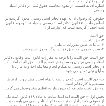
از سردفتران طلب کنند.
اشاره ای به قسمتی از نحوه محاسبه حقوق ثبتی در دفاتر اسناد
رسمی
حقوقي كه وصول آن به عهده دفاتر اسناد رسمي محول گرديده بر
اساس ماده ۵۰ قانون دفاتر اسناد رسمي و مواد ۱۱۸ به بعد قانون
ثبت احصاء گرديده است كه عبارتند از :
حق الثبت
۲- حق التحرير
۳- ماليا ت طبق مقررات مالياتي
۴- ساير وجوهي كه طبق قوانين ديگر محول شده باشد
حق الثبت:حق الثبت را با توجه به مقررات قانون ثبت وقانون دفاتر
اسناد رسمي ميتوان به سه بخش تقسيم الف– حق الثبت املاك كه
در دفاتر اسناد رسمي به هنگام انجام معا مله اخذ و به مازاد يا
بقاياي ثبتی تعبیر می شود .
ب- حق الثبت اسناد كه در رابطه با تمام اسناد مطرح و در ارتباط
مستقيم با كار دفاتر است .
ج - حق الثبت متفرقه كه بدون نياز به تنظیم سند وصول می گردد .
بخش اول – حق الثبت املاک:با عنايت به ماده ۱۱۸ قانون ثبت يكي
از حقوقي كه در ادارات ثبـت و دفاتر اسناد رسمي مي بايست و
صول گردد حق الثبت املاك است كه طبق ماده ۱۱۹ ثبت وصول