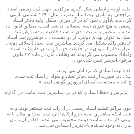
نطفه اولیه و ابتدایی شكل گیری مركزیتی جهت ثبت رسمی اسناد
مراجعان، به قانون ثبت اسناد مصوب سال ۱۲۹۰ شمسی بازمی
گردد.باید یادآوری نمود كه در آن دوران، شكل اولیه دفاتر اسناد
رسمی به هیچ عنوان جنبه استقلالی نداشته است. مطابق قانون یاد
شده، به منظور رسمیت دادن به اسناد قاطبه مردم، دوایر ثبت
اسناد به عنوان نهادی دولتی، از دو قسمت ۱ ـ مباشرین ثبت اسناد
۲ـ دفتر راكد تشكیل می گردید. مباشرین ثبت اسناد (اسلاف دولتی
سران دفاتر امروزی)، در حقیقت جزو كارمندان اداره ثبت اسناد
واملاك محسوب می گردیدند كه وظایف آنان در ماده ۴۷ قانون
مرقوم،اینچنین تبیین شده بود .
الف: ثبت اسنادی كه نزد آنان می آورند.
ب: دادن صورت از ثبت دفاتر اسناد و سواد از اسناد ثبت شده.
ج: انجام تصدیقات (مبنای امروزین گواهی امضا ء
د: پذیرش و حفظ اسنادی كه در نزد مباشرین ثبت امانت می گذارند
.
چون مراكز تنظیم اسناد رسمی در ادارات ثبت مستقر بودند و به
علت اینكه مباشرین ثبت، جزو اركان اداره ثبت اسناد و املاك یا به
نوعی كارمند و نماینده دولت محسوب می شدند، لذا در آن زمان
نیازی به وجود نماینده یا دفتریار احساس نمی شد .