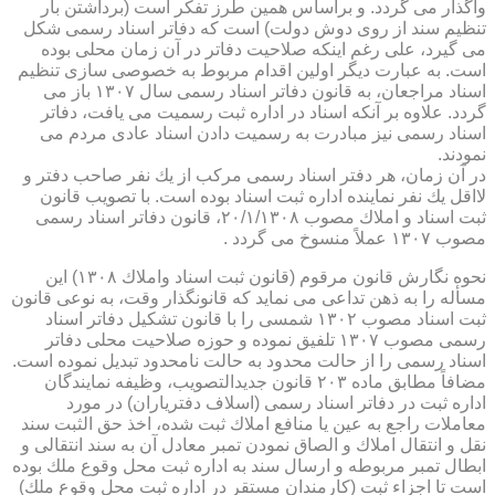
واگذار می گردد. و براساس همین طرز تفكر است (برداشتن بار
تنظیم سند از روی دوش دولت) است كه دفاتر اسناد رسمی شكل
می گیرد، علی رغم اینكه صلاحیت دفاتر در آن زمان محلی بوده
است. به عبارت دیگر اولین اقدام مربوط به خصوصی سازی تنظیم
اسناد مراجعان، به قانون دفاتر اسناد رسمی سال ۱۳۰۷ باز می
گردد. علاوه بر آنكه اسناد در اداره ثبت رسمیت می یافت، دفاتر
اسناد رسمی نیز مبادرت به رسمیت دادن اسناد عادی مردم می
نمودند.
در آن زمان، هر دفتر اسناد رسمی مركب از یك نفر صاحب دفتر و
لااقل یك نفر نماینده اداره ثبت اسناد بوده است. با تصویب قانون
ثبت اسناد و املاك مصوب ۲۰/۱/۱۳۰۸، قانون دفاتر اسناد رسمی
مصوب ۱۳۰۷ عملاً منسوخ می گردد .
نحوه نگارش قانون مرقوم (قانون ثبت اسناد واملاك ۱۳۰۸) این
مسأله را به ذهن تداعی می نماید كه قانونگذار وقت، به نوعی قانون
ثبت اسناد مصوب ۱۳۰۲ شمسی را با قانون تشكیل دفاتر اسناد
رسمی مصوب ۱۳۰۷ تلفیق نموده و حوزه صلاحیت محلی دفاتر
اسناد رسمی را از حالت محدود به حالت نامحدود تبدیل نموده است.
مضافاً مطابق ماده ۲۰۳ قانون جدیدالتصویب، وظیفه نمایندگان
اداره ثبت در دفاتر اسناد رسمی (اسلاف دفتریاران) در مورد
معاملات راجع به عین یا منافع املاك ثبت شده، اخذ حق الثبت سند
نقل و انتقال املاك و الصاق نمودن تمبر معادل آن به سند انتقالی و
ابطال تمبر مربوطه و ارسال سند به اداره ثبت محل وقوع ملك بوده
است تا اجزاء ثبت (كارمندان مستقر در اداره ثبت محل وقوع ملك)