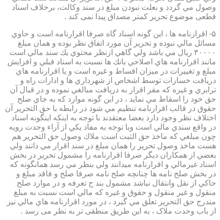
وصول مي گردد و بعلت نبودن مبلغ در سند وكالت، برخلاف اسناد
قطعی موضوع تحریر کمتر مصداق پیدا نمی کند .
۵- اقرارنامه ها ، اين گونه اسناد گاه صرفا اقرارنامه است و حاوي
مسائل مالي نبوده و تحرير آن مورد اتفاق نظر بوده و همان مبلغ
۳۰۰۰۰ ريال مي باشد ولي گاهي ازنظر محتوي يك سند مالي است
مانند اقرارنامه هاي اصلاحي بانك ها نسبت به اسناد قبلي و افزايش
مبلغ و تغييرات در ميزان اقساط و غيره است و يا اقرارنامه هاي
دريافت خسارات توسط اشخاص از شهرداري ها و ادارات راه و
ترابري و غيره كه مقر اقرار به دريافت مبالغي نموده و در قبال آن
حق خود را اسقاط مي نمايد ، در اين گونه موارد كه به جاي صلح
حقوق در قالب اقرارنامه تنظيم مي شود در رابطه با حق التحرير آن
اختلاف نظر وجود دارد بعضا معتقدند با توجه به اينكه اينگونه اسناد
در واقع سندي مالي است وبا توجه به مفاد يكي از آراء وحدت رويه
چون مبلغي كه ماخذ حق الثبت است ملاك وصول حق التحرير هم
هست ماخذ وصول تحرير را همان مبلغ در سند اقرار مي دانند ولي
بعضي از همكاران ديگر صرفا اقرارنامه را مشمول تحرير در بخش
اسناد غيرمالي و اقرارنامه ميدانند ولي بنظر مي رسد همانگونه كه
در بخش صلح نامه ها چنانچه صلح نامه صرفا صلح و فاقد مبلغ و
حاكي از نقل وانتقال نباشد مشمول بند ج تعرفه و در موارد صلح
منقول و غير منقول و حقوق و غيره كه مالي است نسبت به مبلغ
مندرج حق التحرير تعلق مي گيرد ، در مورد اقرارنامه هاي مالي نيز
از باب وحدت ملاک ، به این طریق منطقی تر به نظر می رسد .