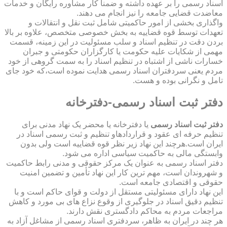
اسناد رسمی را بر عهده داشته و ضمناً کار مشاوره رایگان و خدمات
معاضدت قضایی جامعه را نیز انجام می دهند.
واگذاری بخشی از امور حاکمیتی شامل ثبت نقل و انتقالات و
تعهدات توسط قوه قضاییه به بخش خصوصی متخصص، علاوه بر بالا
بردن دقت در تنظیم اسناد و سلب مسئولیت در این زمینه، قسمت
مهمی از شکایات علیه حکومت یا کارگزاران حکومتی و جبران
خسارات ناشی از اشتباه در تنظیم اسناد را به سمت گروهی از خود
مردم یعنی سردفتران اسناد رسمی هدایت نموده است،که خود جای
تامل و نگرانی بوده و هست.
دفتر ثبت اسناد رسمی-دفترخانه
دفتر ثبت اسناد رسمی
یا دفترخانه یا محضر یک نهاد مدنی برای
تنظیم حرفه ای عقود و قراردادهاو تنظیم و ثبت رسمی اسناد در
ایران است.هرچند این نهاد زیر نظر قوه قضاییه است ولی بدون
وابستگی مالی به حاکمیت سیاسی اداره می شود.
دفتر اسناد رسمی به عنوان یک مرکز حقوقی و مدنی رابط حاکمیت
و شهروندان است، مهم ترین کار این نهاد تأمین و تضمین امنیت
حقوقی و اقتصادی جامعه است.
این نهاد دارای مسئولیتی مستقل از دولت و قوای حاکم است و با
تنظیم دقیق اسناد در جلوگیری از وقوع نزاع های بی مورد و کاهش
مراجعات مردم به محاکم دادگستری نقش دارند.
هر چند در ایران به ظاهر، سردفتری اسناد رسمی از مشاغل آزاد به