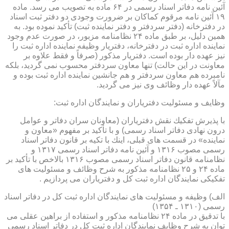
آئین نامه دفاتر اسناد رسمی در ۶۴ ماده به تصویب می رسد. ماده
۱۹ آئین نامه مرقوم كماكان بر ضرورت وجودی دو دفتر ثبت اسناد
در دفترخانه (دفتر سردفتر و دفتر نماینده ثبت) تأكید نموده بود. به
همین دلیل، بر طبق ماده ۲۴ نظامنامه مزبور، در صورت عدم وجود
نماینده اداره ثبت در دفترخانه، دفتریار وظیفه نماینده اداره ثبت را
نیز عهده دار بوده است. دفتریار مذكور (صرفاً و فقط علاوه بر
معاونت در این حالت) تنها معاون سردفتر محسوب نمی گردید، بلكه
نامبرده هم معاون سردفتر و هم جانشین نماینده اداره ثبت بوده و
مآلاً عهده دار وظائف وی نیز می گردید.
وظایف و مسئولیت دفتریاران و نمایندگان اداره ثبت:
با پذیرش تفكیك نقش دفتریاران (معاونان سران دفاتر و عوامل
درون نهادی دفاتر اسناد رسمی) و با تأكید بر مفهوم «معاون و
نماینده» در قسمت های قبلی، اینك با تكیه بر قانون دفاتر اسناد
رسمی مصوب ۱۳۱۶ و آئین نامه دفاتر اسناد رسمی ۱۳۱۷ و
نظامنامه قانون دفاتر اسناد رسمی مصوب ۱۳۱۶ بالاخص با تأكید بر
ماده ۲۴ و ۲۵ نظامنامه مذكور به شرح وظائف و مسئولیت های
تفكیكی نمایندگان اداره ثبت كل و دفتریاران می پردازیم .
الف) وظیفه و مسئولیت های نمایندگان اداره ثبت كل در دفاتر اسناد
رسمی (۱۳۱۰ ـ ۱۳۵۴)
با تدقیق در ماده ۲۴ نظامنامه مذكور و استفاده از براهین عقلی می
توان به شرح وظایف نمایندگان اداره ثبت كل در دفاتر اسناد رسمی