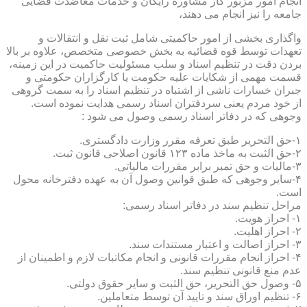
انجام امور مزبور کار مشاوره رایگان و خدمات معاضدت قضایی
جامعه را نیز انجام می دهند،
واگذاری بخشی از امور حاکمیتی شامل ثبت نقل و انتقالات و
تعهدات توسط قوه قضائیه به بخش خصوصی متخصص، علاوه بر بالا
بردن دقت در تنظیم اسناد و سلب مسئولیت حاکمیت در این زمینه،
قسمت مهمی از شکایات علیه حکومت یا کارگزاران حکومتی و
جبران خسارات ناشی از اشتباه در تنظیم اسناد را به سمت گروهی
از خود مردم یعنی سردفتران اسناد رسمی هدایت نموده است.
وجوهی که در دفاتر اسناد رسمی وصول می شود :
۱-حق التحریر طبق تعرفه مقرر وزارت دادگستری.
۲-حق الثبت به ماخذ ماده ۱۲۳ قانون اصلاحی قانون ثبت.
۳-مالیات و حق تمبر برابر مقررات مالیاتی.
۴-سایر وجوهی که طبق قوانین وصول آن به عهده دفترخانه محول
است.
مراحل تنظیم سند در دفاتر اسناد رسمی:
۱- احراز هویت.
۲- احراز اهلیت.
۳- احراز اصالت و اعتبار مستندات سند.
۴- احراز انجام مقررات قانونی و انجام مکاتبات لازم و اطمینان از
عدم منع قانونی تنظیم سند.
۵- وصول حق التحریر، حق الثبت و سایر حقوق دولتی.
۶- تنظیم اوراق سند و تایید آن توسط متعاملین.