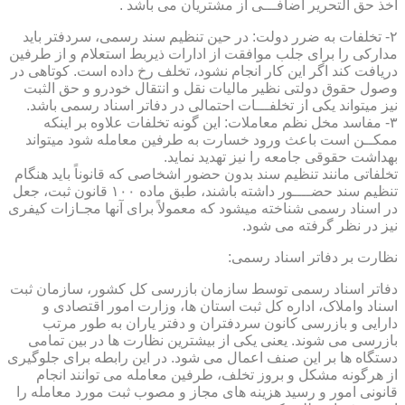
اخذ حق التحریر اضافـــی از مشتریان می باشد .
۲- تخلفات به ضرر دولت: در حین تنظیم سند رسمی، سردفتر باید
مدارکی را برای جلب موافقت از ادارات ذیربط استعلام و از طرفین
دریافت کند اگر این کار انجام نشود، تخلف رخ داده است. کوتاهی در
وصول حقوق دولتی نظیر مالیات نقل و انتقال خودرو و حق الثبت
نیز میتواند یکی از تخلفـــات احتمالی در دفاتر اسناد رسمی باشد.
۳- مفاسد مخل نظم معاملات: این گونه تخلفات علاوه بر اینکه
ممکــن است باعث ورود خسارت به طرفین معامله شود میتواند
بهداشت حقوقی جامعه را نیز تهدید نماید.
تخلفاتی مانند تنظیم سند بدون حضور اشخاصی که قانوناً باید هنگام
تنظیم سند حضــــور داشته باشند، طبق ماده ۱۰۰ قانون ثبت، جعل
در اسناد رسمی شناخته میشود که معمولاً برای آنها مجـازات کیفری
نیز در نظر گرفته می شود.
نظارت بر دفاتر اسناد رسمی:
دفاتر اسناد رسمی توسط سازمان بازرسی کل کشور، سازمان ثبت
اسناد واملاک، اداره کل ثبت استان ها، وزارت امور اقتصادی و
دارایی و بازرسی کانون سردفتران و دفتر یاران به طور مرتب
بازرسی می شوند. یعنی یکی از بیشترین نظارت ها در بین تمامی
دستگاه ها بر این صنف اعمال می شود. در این رابطه برای جلوگیری
از هرگونه مشکل و بروز تخلف، طرفین معامله می توانند انجام
قانونی امور و رسید هزینه های مجاز و مصوب ثبت مورد معامله را