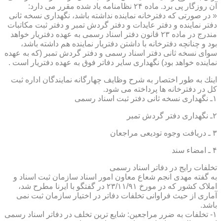
آن روزگار پی برد. ماده ۲۴ نظامنامه یاد شده مقرر می دارد:
« در صورتی كه دفترخانه نماینده نداشته باشد، نگهداری نسخه ثانی
دفتر نماینده و دفتر عایدات و دفتر گردش تمبر و دفتر ثبت مكاتبات
مندرج در ماده ۲۳ قانون دفتر اسناد رسمی به عهده دفتریار خواهد
بود و چنانچه دفترخانه با داشتن دفتریار نماینده هم داشته باشد،
سوای نسخه ثانی دفتر اسناد رسمی و دفتر گردش تمبر (كه به عهده
نماینده خواهد بود) نگهداری سایر دفاتر فوق به عهده دفتریار است .
اینك به طور اختصار به شرح وظایف چهارگانه نمایندگان اداره ثبت
كل در دفترخانه ها پرداخته می شود.
۱ـ نگهداری نسخه ثانی دفتر ثبت اسناد رسمی
۲ـ نگهداری دفتر گردش تمبر
۳ ـ دریافت وجوه تودیعی مراجعان
۴ ـ امضاء سند
تخلفات رایج در دفاتر اسناد رسمی
به گفته مهدی انجم شعاع معاون امور اسناد سازمان ثبت اسناد و
املاک کشور که در مورخ ۲۳/۱۱/۹۱ در گفتگو با ایرنا مطرح شد،
آماری از حیث فراوانی تخلفات دفاتر در اختیار سازمان ثبت نمی
باشد.
۱- تخلفات به ضرر مراجعین: شایع ترین تخلف در دفاتر اسناد رسمی