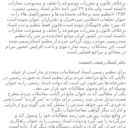
برخلاف قانون و مقررات موضوعه را تخلف و مستوجب مجازات
دانسته است ولی ماده ۲۹ آیین نامه دفاتر اسناد رسمی مصوب
۱۳۵۴ «تنظیم سند برخلاف بخشنامه ها و دستورالعمل ها» را به
عنوان تخلفات انتظامی سردفتران و دفتریاران عنوان نموده است
که مورد نظر قانونگذار نبوده است،قانون فقط تنظیم و ثبت اسناد
برخلاف قانون و مقررات موضوعه را تخلف و مستوجب مجازات
دانسته است.در کشور ایران موانع ایجادشده بر سر راه تنظیم
سندرسمی موجب روی گردانی مردم از تنظیم اسنادرسمی شده
است. این مشکلات زمینه ساز دعوی و باعث افزایش حضور مردم
در محاکم و مراجع قضایی است.
دفتر اسناد رسمی چیست
برای تنظیم رسمی اسناد استعلامات متعددی نیاز است.از جمله
دلایلی که مانع مراجعه مردم برای تنظیم اسناد به صورت رسمی در
دفترخانه ها می شود، این است که دولت اسناد رسمی را به عنوان
وسیله ای برای وصول مطالبات خود قرار می دهد.
یکی از مطالبی که به عنوان مانع در کتابت معاملات مردم مطرح
هست تبدیل شدن سند رسمی برای دولت به “سر گردنه” است؛یعنی
به فردی که می خواهد سندش را منتقل کند می گویند برو از دارایی
و ادارات دیگر گواهی مفاصاحساب بگیر!!
در واقع دولت زورش نمی رسد مطالبات خود را وصول کند و
سرگردنه را می گیرد و دولت اسناد رسمی را به عنوان راهکاری
برای جبران کم کاری و ناتوانی دستگاه های دیگر قرار داده است.