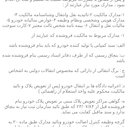
نمود ، مدارک مورد نیاز عبارتند از :
۱-مدارک مالکیت ۲-تائیدیه نقل وانتقال وشناسنامه مالکیت ۳-
مدارک هویتی وشخصی ونظام وظیفه ۴-عوارض سالیانه خودرو ۵-
مالیات نقل و انتقال ۶- بیمه نامه شخص ثالث معتبر ۷-کارت سوخت
۱- مدارک مربوط به مالکیت فروشنده که عبارتند از
الف: سند کمپانی یا تولید کننده خودرو که باید بنام فروشنده باشد
ب: بنچاق رسمی که از طرف دفاتر اسناد رسمی بنام فروشنده شده
باشد
ج : برگ انتقالی از دارائی که مخصوص انتقالات دولتی به اشخاص
است
د: اجرائیه دادگاه ها بر انتقال خودرو (پس از تعویض پلاک و تائید
مالکیت محکوم علیه واخذ استعلام از راهنمائی )
ه- گواهی مراکز تعویض پلاک مبنی بر تعویض پلاک خودرو بنام
فروشنده قبل از ۲۳/۰۷/۸۴ که طبق تائید سازمان ثبت نیاز به بنچاق
ندارد و سند ماقبل کفایت می نماید.
گرچه وظیفه کنترل اصالت خودرو وتائید مدارک طبق ماده ۲۰ به