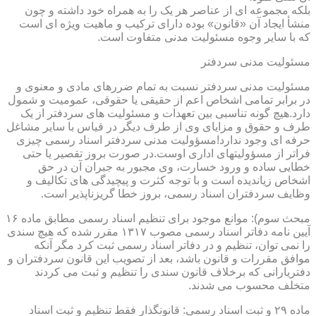
بلکه مجموعه ای از عناصر هر یک را به همراه خود داشته و چون
منشأ ایجاد آن «قانون» بوده دارای ترکیب و ماهیت ویژه ای است
که با سایر وجوه مسئولیت مدنی متفاوت است.
مسئولیت مدنی سردفتر
مسئولیت مدنی سردفتر نسبت به تمام ضررهای مادی و معنوی و
در برابر تمامی اشخاص اعم از حقیقی یا حقوقی، عمومیت و شمول
دارد.هیچ گونه تناسبی بین تعهدات و مسئولیت های سردفتر از یک
طرف و حقوق و مزایای وی از طرف دیگر در قیاس با سایر مشاغل
حرفه ای وجود ندارد!مسؤولیت مدنی سردفتر اسناد رسمی چیزی
فراتر از مسؤولیتهای اداری اوست.در صورت بروز تقصیر یا حتی
خطایی ساده و ورود خسارت، وی مجبور به جبران آن در حق
اشخاص زیاندیده است و با توجه کثرت و پیچیدگی های تکالیف و
وظایف سردفتران اسناد رسمی، بروز خطا گریزناپذیر است.
مبحث سوم): موانع موجود برای تنظیم اسناد رسمی مطابق ماده ۱۶
آیین نامه دفاتر اسناد رسمی مصوب ۱۳۱۷ مقرر شده که هیچ سندی
را نمی توان، تنظیم و در دفاتر اسناد رسمی ثبت کرد مگر آنکه
موافق مقررات و قانون باشد، بعد از تصویب این قانون سردفتران و
دفتریارانی که برخلاف قانون سندی را تنظیم و ثبت می کردند
متخلف محسوب می شدند.
ماده ۲۹ و ثبت اسناد رسمی: قانونگذار فقط تنظیم و ثبت اسناد