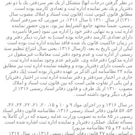
در نظر گرفتن درجات آنها) متشكل از یك نفر سردفتر، یك یا دو نفر
دفتریار و یك نفر نماینده اداره ثبت و تعدادی كارمند بوده است.
مطابق قانون كنونی ثبت، (قانون ثبت اسناد و املاك مصوب سال
۱۳۱۰) از سال ۱۳۱۰ تا سال ۱۳۱۶، در صورتی كه سردفتر اسناد
رسمی، ضمناً مجتهد جامع الشرایط نیز بود، بدون حضور نماینده
اداره ثبت و به تنهایی دفتر خود را اداره می نمود (صرفاً نامبرده
دارای تعدادی كارمند دفترخانه بوده است) به عبارت دیگر دفتر وی
در زمان حاكمیت قانون یاد شده فاقد نماینده اداره ثبت بوده است
لیكن از این تاریخ به بعد، (ازسال ۱۳۱۶، یعنی سال انتزاع تنظیم سند
رسمی از اداره ثبت و عدم وجود دفتر ثبت معاملات غیرمنقول در
اداره مذكور) دفترخانه وی، علیرغم عدم وجود نماینده اداره ثبت،
می بایست دارای دفتریار بوده و وظیفه نماینده اداره ثبت نیز مطابق
ماده ۲۴ نظامنامه آتی الذكر بر عهده دفتریار بوده است (یك دفتر
جاری در اختیار سردفتر و دفتر نماینده اداره ثبت در اختیار دفتریار)
و این یكی از تفاوت هایی است كه بین قانون ثبت اسناد و املاك
مصوب ۱۳۱۰ از یك طرف و قانون دفاتر اسناد رسمی ۱۳۱۶ از
طرف دیگر وجود داشته است .
در سال ۱۳۱۶ و در اجرای مواد ۹ و ۱۰ و ۱۵، ۲۰، ۲۱، ۲۲، ۲۴، ۳۶،
۵۳، ۵۷ قانون دفاتر اسناد رسمی ۱۳۱۶، نظامنامه قانون دفاتر اسناد
رسمی در ۸۵ ماده به تصویب وزارت عدلیه رسیده كه در آن كاملاً به
مسأله تفكیك عملكرد دفتریار و نماینده اداره ثبت اشاره شده است.
(ماده ۲۴ و ۲۵ نظامنامه مزبور)
براساس ماده ۴۷ قانون دفاتر اسناد رسمی ۱۳۱۶، در سال ۱۳۱۷