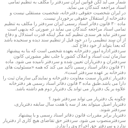
شمار می آید لکن قوانین ایران سردفتر را مکلف به تنظیم تمامی
اسناد مراجعه کنندگان می نماید.
در ایران شخصیت حقوقی دفترخانه، شخصیت مستقلی نیست و
دفترخانه از استقلال حقوقی برخوردار نیست.
ماده ۳۰ قانون دفاتر اسناد رسمی ایران سردفتر را مکلف به تنظیم
تمامی اسناد مراجعه کنندگان می نماید در صورتی که بدیهی است
سردفتر نباید هر سندی تنظیم کند مگر اینکه قدرت استدلال و دفاع
از آن سند تنظیمی را در خود قبل از تنظیم سند دیده و سنجیده باشد
که بعداً بتواند از خود دفاع کند.
سردفتر:اداره امور دفترخانه بعهده شخصی است که بنا به پیشنهاد
سازمان ثبت اسناد و املاک کشور با جلب نظر مشورتی کانون
سردفتران و دفتریاران تعیین شده و سردفتر نامیده می شود. ماده
۲۱ قانون دفاتر اسناد رسمی تأکید می کند که همه «مسئولیت های
دفترخانه بر عهده سردفتر است».
دفتریار :دفتریار سمت معاونت دفترخانه و نمایندگی سازمان ثبت را
دارا می باشد.طبق ماده ۳ قانون دفاتر اسناد رسمی هر دفترخانه
علاوه بر یک دفتریار می تواند یک دفتریار دوم هم داشته باشد.
چگونه یک دفتریار می تواند سردفتر شود ؟
دفتریار اصیل میتواند بعد از سه یا هفت سال سابقه دفتریاری،
سردفتر شوند.
دفتریار برابر مقررات قانون دفاتر اسناد رسمی و با پیشنهاد
سردفترمنصوب می شود. سردفتر حق تقاضای هیچ کاری از دفتریار
ندارد و سردفتر حق اخراج وی را ندارد.