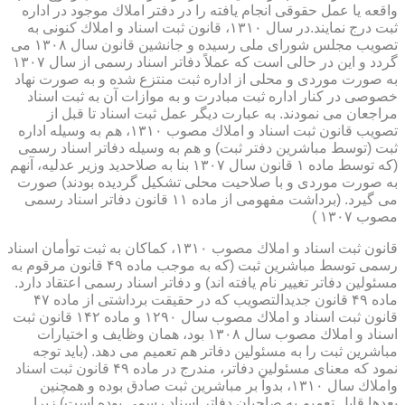
واقعه یا عمل حقوقی انجام یافته را در دفتر املاك موجود در اداره
ثبت درج نمایند.در سال ۱۳۱۰، قانون ثبت اسناد و املاك كنونی به
تصویب مجلس شورای ملی رسیده و جانشین قانون سال ۱۳۰۸ می
گردد و این در حالی است كه عملاً دفاتر اسناد رسمی از سال ۱۳۰۷
به صورت موردی و محلی از اداره ثبت منتزع شده و به صورت نهاد
خصوصی در كنار اداره ثبت مبادرت و به موازات آن به ثبت اسناد
مراجعان می نمودند. به عبارت دیگر عمل ثبت اسناد تا قبل از
تصویب قانون ثبت اسناد و املاك مصوب ۱۳۱۰، هم به وسیله اداره
ثبت (توسط مباشرین دفتر ثبت) و هم به وسیله دفاتر اسناد رسمی
(كه توسط ماده ۱ قانون سال ۱۳۰۷ بنا به صلاحدید وزیر عدلیه، آنهم
به صورت موردی و با صلاحیت محلی تشكیل گردیده بودند) صورت
می گیرد. (برداشت مفهومی از ماده ۱۱ قانون دفاتر اسناد رسمی
مصوب ۱۳۰۷ )
قانون ثبت اسناد و املاك مصوب ۱۳۱۰، كماكان به ثبت توأمان اسناد
رسمی توسط مباشرین ثبت (كه به موجب ماده ۴۹ قانون مرقوم به
مسئولین دفاتر تغییر نام یافته اند) و دفاتر اسناد رسمی اعتقاد دارد.
ماده ۴۹ قانون جدیدالتصویب كه در حقیقت برداشتی از ماده ۴۷
قانون ثبت اسناد و املاك مصوب سال ۱۲۹۰ و ماده ۱۴۲ قانون ثبت
اسناد و املاك مصوب سال ۱۳۰۸ بود، همان وظایف و اختیارات
مباشرین ثبت را به مسئولین دفاتر هم تعمیم می دهد. (باید توجه
نمود كه معنای مسئولین دفاتر، مندرج در ماده ۴۹ قانون ثبت اسناد
واملاك سال ۱۳۱۰، بدواً بر مباشرین ثبت صادق بوده و همچنین
بعدها قابل تعمیم به صاحبان دفاتر اسناد رسمی بوده است) زیرا