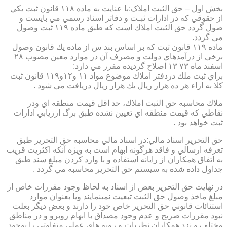
بخش اول – حق الثبت املاک:با عنايت به ماده ۱۱۸ قانون ثبت يكي
از حقوقي كه در ادارات ثبـت و دفاتر اسناد رسمي مي بايست و
صول گردد حق الثبت املاك است كه طبق ماده ۱۱۹ ثبت وصول
مي گردد.
ماده ۱۱۹ قانون ثبت كه بر اساس بند س از ماده يك قانون وصول
برخي از درآمدهاي دولت و مصرف آن در موارد معين مصوب ۲۸
اسفند ماه ۷۳ ۱۳ اصلاح گرديده مقرر مي دارد:
براي ثبت ملك دردفتر املاك موضوع مواد ۱۱ و۱۲و۱۱۹ قانون ثبت
كلا به ازاء هر ده هزار ريال يك هزار ريال دريافت مي شود .
ملاك محاسبه حق الثبت املاك، حد اقل قيمت منطقه اي ودر
نقاطي كه قيمت منطقه اي تعيين نشده طبق برگ ارزيابي ادارات
ثبت خواهد بود .
حق التحرير اسناد مالي:در اسناد مالي محاسبه حق التحرير طبق
تعرفه ارسالي و فاقد هرگونه ابهام است به ويژه آنكه اكثريت قريب
به اتفاق همكاران از رايانه استفاده و با وارد كردن مبلغ سند طبق
جداول داده شده به سيستم حق التحرير محاسبه مي گردد .
در نهايت حق التحرير بعض از اسناد به لحاظ وجود مقررات خاص از
مبلغ ماخذ وصول حق الثبت تبعيت نمينمايند ويا بعنوان موارد
استنائات قانوني حق التحرير خاص خود را دارند و بعض ديگر بعلت
نبود مقررات صريح و عدم وجود مصداق با ابهام روبرو و در مناطق
مختلف و نزد همكاران نظريات و رويه هاي عملي متفاوتي را بوجود