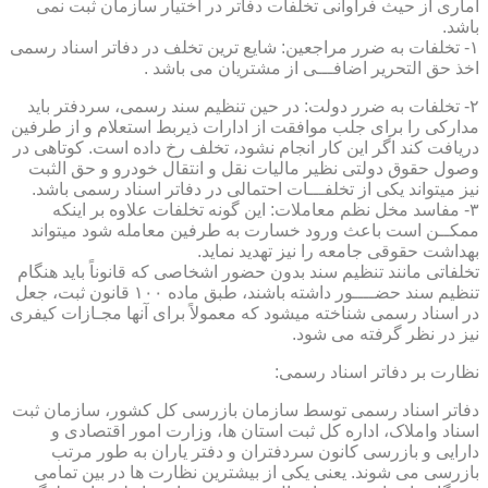
آماری از حیث فراوانی تخلفات دفاتر در اختیار سازمان ثبت نمی
باشد.
۱- تخلفات به ضرر مراجعین: شایع ترین تخلف در دفاتر اسناد رسمی
اخذ حق التحریر اضافـــی از مشتریان می باشد .
۲- تخلفات به ضرر دولت: در حین تنظیم سند رسمی، سردفتر باید
مدارکی را برای جلب موافقت از ادارات ذیربط استعلام و از طرفین
دریافت کند اگر این کار انجام نشود، تخلف رخ داده است. کوتاهی در
وصول حقوق دولتی نظیر مالیات نقل و انتقال خودرو و حق الثبت
نیز میتواند یکی از تخلفـــات احتمالی در دفاتر اسناد رسمی باشد.
۳- مفاسد مخل نظم معاملات: این گونه تخلفات علاوه بر اینکه
ممکــن است باعث ورود خسارت به طرفین معامله شود میتواند
بهداشت حقوقی جامعه را نیز تهدید نماید.
تخلفاتی مانند تنظیم سند بدون حضور اشخاصی که قانوناً باید هنگام
تنظیم سند حضــــور داشته باشند، طبق ماده ۱۰۰ قانون ثبت، جعل
در اسناد رسمی شناخته میشود که معمولاً برای آنها مجـازات کیفری
نیز در نظر گرفته می شود.
نظارت بر دفاتر اسناد رسمی:
دفاتر اسناد رسمی توسط سازمان بازرسی کل کشور، سازمان ثبت
اسناد واملاک، اداره کل ثبت استان ها، وزارت امور اقتصادی و
دارایی و بازرسی کانون سردفتران و دفتر یاران به طور مرتب
بازرسی می شوند. یعنی یکی از بیشترین نظارت ها در بین تمامی