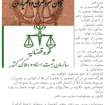
سردفتر :
هرگاه سندی به
واسطه تقصیر یا
غفلت مسئول دفتر
از اعتبار افتاده
باشد مسئول
مذکور باید علاوه بر
مجازات های
مقرر، از عهده کلیه
خسارات وارده نیز
برآید.
سردفترانی که در
انجام وظایف خود
مرتکب تخلفاتی
بشوند در مقابل
متعاملین و
اشخاص ذی نفع مسئول خواهند بود .
هرگاه سندی در اثر (تقصیر یا تخلف) آن ها از قوانین و مقررات
مربوط بعضاً یا کلاً از اعتبار افتد و در نتیجه ضرری متوجه آن
اشخاص شود علاوه بر مجازتهای مقرر باید از عهده خسارت وارد
برآیند.
قانون و مسئولیت مدنی سردفتر
مسئولیت مدنی سردفتر بطور انحصاری منطبق با هیچ کدام از