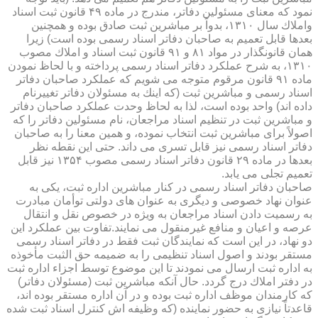
نمود كه معنای مسئولین دفاتر، مندرج در ماده ۴۹ قانون ثبت اسناد
واملاك سال ۱۳۱۰، بدواً بر مباشرین ثبت صادق بوده و همچنین
بعدها قابل تعمیم به صاحبان دفاتر اسناد رسمی بوده است) زیرا
همان قانونگذار در مواد ۸۱ و ۹۱ قانون ثبت اسناد و املاك مصوب
۱۳۱۰، به شرح عملكرد دفاتر اسناد رسمی پرداخته و با لحاظ نمودن
ماده ۹۱ قانون مرقوم متوجه می شویم كه عملكرد صاحبان دفاتر
اسناد رسمی و مباشرین ثبت (كه اینك به مسئولان دفاتر تغییرنام
داده اند) واحد بوده است، لذا به لحاظ وحدت عملكرد صاحبان دفاتر
و مباشرین ثبت در تنظیم اسناد مراجعان، نام مسئولین دفاتر را كه
اصولاً برای مباشرین ثبت انتخاب نموده، و همین معنا را به صاحبان
دفاتر اسناد رسمی نیز قابل تسری می داند. حتی این نقطه نظر
بعدها در ماده ۲۹ قانون دفاتر اسناد رسمی مصوب ۱۳۵۴ نیز قابل
تعمیم تجلی می یابد.
صاحبان دفاتر اسناد رسمی در كنار مباشرین اداره ثبت، یكی به
عنوان نهاد خصوصی و دیگری به عنوان های دولتی توأمان مبادرت
به رسمیت دادن اسناد مراجعان به ویژه در خصوص نقل و انتقال
عرصه و اعیان و منافع غیرمنقول می نمایند.تفاوت بین عملكرد این
دو نهاد، در این است كه نمایندگان ثبت فقط در دفاتر اسناد رسمی
مستقر بودند و اصول اسناد تنظیمی را به ضمیمه حق الثبت مأخوذه
به اداره ثبت ارسال می نمودند تا این موضوع توسط اجزاء اداره ثبت
در دفتر املاك درج گردد. حال آنكه مباشرین ثبت (مسئولان دفاتر)
كه كارمندان موظف اداره ثبت بوده و در آن اداره مستقر بوده اند،
قاعدتاً نیازی به حضور نماینده (كه وظیفه اش كنترل اسناد ثبت شده