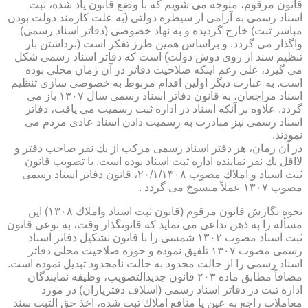
قانون مرقوم، متوجه می شویم كه با وضع قانون یاد شده، ثبت
اسناد رسمی به آرامی از سیطره دولتی (به علت كارمند دولت بودن
مباشر ثبت) خارج گردیده و به نهاد خصوصی (دفاتر اسناد رسمی)
واگذار می گردد. و براساس همین طرز تفكر است (برداشتن بار
تنظیم سند از روی دوش دولت) است كه دفاتر اسناد رسمی شكل
می گیرد، علی رغم اینكه صلاحیت دفاتر در آن زمان محلی بوده
است. به عبارت دیگر اولین اقدام مربوط به خصوصی سازی تنظیم
اسناد مراجعان، به قانون دفاتر اسناد رسمی سال ۱۳۰۷ باز می
گردد. علاوه بر آنكه اسناد در اداره ثبت رسمیت می یافت، دفاتر
اسناد رسمی نیز مبادرت به رسمیت دادن اسناد عادی مردم می
نمودند.
در آن زمان، هر دفتر اسناد رسمی مركب از یك نفر صاحب دفتر و
لااقل یك نفر نماینده اداره ثبت اسناد بوده است. با تصویب قانون
ثبت اسناد و املاك مصوب ۲۰/۱/۱۳۰۸، قانون دفاتر اسناد رسمی
مصوب ۱۳۰۷ عملاً منسوخ می گردد .
نحوه نگارش قانون مرقوم (قانون ثبت اسناد واملاك ۱۳۰۸) این
مسأله را به ذهن تداعی می نماید كه قانونگذار وقت، به نوعی قانون
ثبت اسناد مصوب ۱۳۰۲ شمسی را با قانون تشكیل دفاتر اسناد
رسمی مصوب ۱۳۰۷ تلفیق نموده و حوزه صلاحیت محلی دفاتر
اسناد رسمی را از حالت محدود به حالت نامحدود تبدیل نموده است.
مضافاً مطابق ماده ۲۰۳ قانون جدیدالتصویب، وظیفه نمایندگان
اداره ثبت در دفاتر اسناد رسمی (اسلاف دفتریاران) در مورد
معاملات راجع به عین یا منافع املاك ثبت شده، اخذ حق الثبت سند