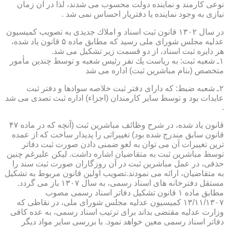
نوعی كارمند و نماینده دولت محسوب می شدند، لذا در آن زمان
نیازی به وجود نماینده یا دفتریار احساس نمی شد .
در سال ۱۳۰۲ قانون ثبت اسناد و املاك جدیدی به تصویب كمیسیون
عدلیه مجلس شورای ملی رسید كه مطابق ماده ۵ قانون یاد شده،
هر دایره ثبت اسناد، از دو قسمت زیر تشكیل می شد.
۱ـ شعبه ثبت: به ریاست یك نفر رئیس شعبه و توسط چندین مأمور
متخصص (بنام مباشرین ثبت) اداره می شد
۲ـ شعبه ضبط: كه دارای دفتر ثبت خلاصه سوادها و دفتر ثبت
عایدات بود و توسط سایر كارمندان (اجزاء) اداره ثبت تصدی می شد
.
قانون یاد شده، در شرح وظائف مباشرین ثبت (آنچه كه در ماده ۴۷
قانون سابق مندرج شده بود) تغییراتی را پدیدار ساخت كه از عمده
ترین تغییرات آن می توان به لغو ضمنی دادن صورت ثبت دفاتر
توسط مباشرین ثبت به متقاضیان اشاره داشت. لیكن علیرغم چنین
حذفی، در عمل مباشرین ثبت در آن روزگاران صورت ثبت سند را
به متقاضیان، ارائه می نمودند.تصویب اولین قانون مربوط به تشكیل
مستقل دفترخانه های اسناد رسمی، به سال ۱۳۰۷ باز می گردد.
مطابق ماده ۱ قانون تشكیل دفاتر اسناد رسمی مصوب
۱۳/۱۱/۱۳۰۷ كمیسیون عدلیه مجلس شورای ملی، در نقاطی كه
وزارت عدلیه مقتضی بداند برای ترتیب اسناد رسمی، به عده كافی
دفاتر اسناد رسمی معین خواهد نمود. با بررسی سایر مواد دیگر