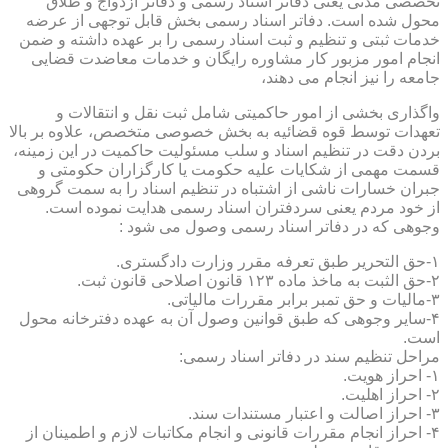
تخصصی مدنی یعنی دفاتر اسناد رسمی و دفاتر ازدواج و طلاق
محول شده است. دفاتر اسناد رسمی بخش قابل توجهی از عرضه
خدمات ثبتی و تنظیم و ثبت اسناد رسمی را بر عهده داشته و ضمن
انجام امور مزبور کار مشاوره رایگان و خدمات معاضدت قضایی
جامعه را نیز انجام می دهند،
واگذاری بخشی از امور حاکمیتی شامل ثبت نقل و انتقالات و
تعهدات توسط قوه قضائیه به بخش خصوصی متخصص، علاوه بر بالا
بردن دقت در تنظیم اسناد و سلب مسئولیت حاکمیت در این زمینه،
قسمت مهمی از شکایات علیه حکومت یا کارگزاران حکومتی و
جبران خسارات ناشی از اشتباه در تنظیم اسناد را به سمت گروهی
از خود مردم یعنی سردفتران اسناد رسمی هدایت نموده است.
وجوهی که در دفاتر اسناد رسمی وصول می شود :
۱-حق التحریر طبق تعرفه مقرر وزارت دادگستری.
۲-حق الثبت به ماخذ ماده ۱۲۳ قانون اصلاحی قانون ثبت.
۳-مالیات و حق تمبر برابر مقررات مالیاتی.
۴-سایر وجوهی که طبق قوانین وصول آن به عهده دفترخانه محول
است.
مراحل تنظیم سند در دفاتر اسناد رسمی:
۱- احراز هویت.
۲- احراز اهلیت.
۳- احراز اصالت و اعتبار مستندات سند.
۴- احراز انجام مقررات قانونی و انجام مکاتبات لازم و اطمینان از