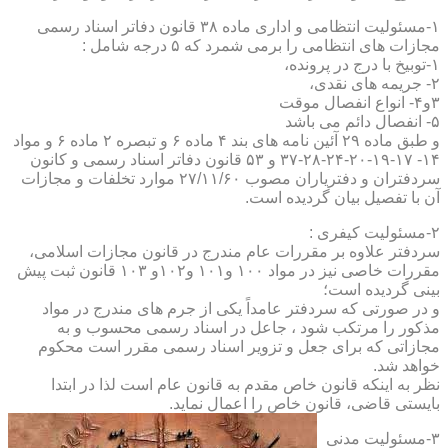
۱-مسئولیت انتظامی و اداری ماده ۳۸ قانون دفاتر اسناد رسمی
مجازات های انتظامی را برمی شمرد که ۵ درجه شامل :
۱-توبیخ با درج در پرونده،
۲- جریمه های نقدی،
۳و۴- انواع انفصال موقت
۵- انفصال دائم می باشد
و طبق ماده ۲۹ آئین نامه های بند ۴ ماده ۶ و تبصره ۲ ماده ۶ و مواد
۱۴- ۱۷-۱۹-۲۰-۲۴-۲۸-۳۷ و ۵۳ قانون دفاتر اسناد رسمی و کانون
سردفتران و دفتریاران مصوب ۲۷/۱۱/۶۰ موارد تخلفات و مجازات
آن با تفصیل بیان گردیده است.
۲-مسئولیت کیفری :
سردفتر علاوه بر مقررات عام مندرج در قانون مجازات اسلامی،
مقررات خاصی نیز در مواد ۱۰۰ و۱۰۱ و۱۰۲و ۱۰۳ قانون ثبت پیش
بینی گردیده است؛
و در صورتی که سردفتر عامداً یکی از جرم های مندرج در مواد
مذکور را مرتکب شود ، جاعل در اسناد رسمی محسوب و به
مجازاتی که برای جعل و تزویر اسناد رسمی مقرر است محکوم
خواهد شد.
نظر به اینکه قانون خاص مقدم به قانون عام است لذا در ابتدا
بایستی قاضی، قانون خاص را اعمال نماید.
۳-مسئولیت مدنی