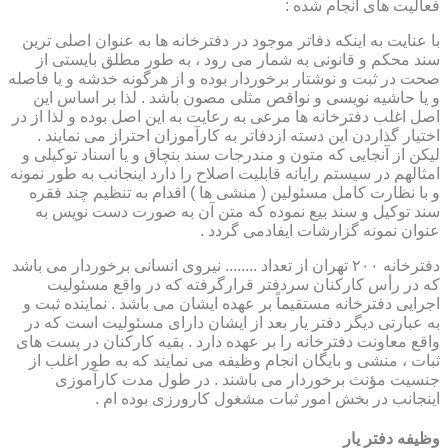
فعالیت های انجام شده :
با عنایت به اینکه دفاتر موجود در دفترخانه ها به عنوان اصلی ترین
سند محکم و قانونی به شمار می رود ، به طور مطلق بایستی از
صحت در ثبت و نوشتار برخوردار بوده و از هرگونه خدشه و یا فاصله
و یا حاشیه نویسی و نواقص مثلی مصون باشد . لذا بر اساس این
اصل اغلب دفترخانه ها مرعی به رعایت به این اصل بوده و لذا از در
اختیار گذاردن این دسته ازدفاتر به کارآموزان احتراز می نمایند .
لیکن از آنجایی که متون و مندرجات سند بنچاق و یا اسناد توکیلی و
امثالهم در سیستم رایانه قابلیت اصلاح را دارد اینجانب به طور نمونه
و با نظارت کامل مسئولین ( منشی ها ) اقدام به تنظیم چند فقره
سند توکیل و سند بیع نموده که متن آن به صورت دست نویس به
عنوان نمونه گزارشات ایفادمی گردد .
دفترخانه ۲۰۰ تهران از تعداد ........ نیروی انسانی برخوردار می باشد
که در رأس کارکنان سردفتر قرارگرفته که در واقع مسئولیت
اجرایی دفترخانه مستقیماً بر عهده ایشان می باشد . نماینده ثبت و
به عبارتی دیگر دفتر یار بعد از ایشان دارای مسئولیت است که در
واقع معاونت دفترخانه را بر عهده دارد . بقیه کارکنان در پست های
ثبات ، منشی و بایگان انجام وظیفه می نمایند که به طور اغلب از
جنسیت مؤنث برخوردار می باشند . در طول مدت کارآموزی
اینجانب در بخش امور ثبات مشغول کارورزی بوده ام .
وظیفه دفتر یار