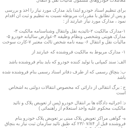
معاملات خودروهای مشمول مالیات نقل و انتقال
برای تنظیم اسناد خودرو ابتدا باید مدارک مورد نیاز را اخذ و بررسی
و پس از تطابق با مقررات مربوطه نسبت به تنظیم و ثبت ان اقدام
نمود ، مدارک مورد نیاز عبارتند از :
۱-مدارک مالکیت ۲-تائیدیه نقل وانتقال وشناسنامه مالکیت ۳-
مدارک هویتی وشخصی ونظام وظیفه ۴-عوارض سالیانه خودرو ۵-
مالیات نقل و انتقال ۶- بیمه نامه شخص ثالث معتبر ۷-کارت سوخت
۱- مدارک مربوط به مالکیت فروشنده که عبارتند از
الف: سند کمپانی یا تولید کننده خودرو که باید بنام فروشنده باشد
ب: بنچاق رسمی که از طرف دفاتر اسناد رسمی بنام فروشنده شده
باشد
ج : برگ انتقالی از دارائی که مخصوص انتقالات دولتی به اشخاص
است
د: اجرائیه دادگاه ها بر انتقال خودرو (پس از تعویض پلاک و تائید
مالکیت محکوم علیه واخذ استعلام از راهنمائی )
ه- گواهی مراکز تعویض پلاک مبنی بر تعویض پلاک خودرو بنام
فروشنده قبل از ۲۳/۰۷/۸۴ که طبق تائید سازمان ثبت نیاز به بنچاق