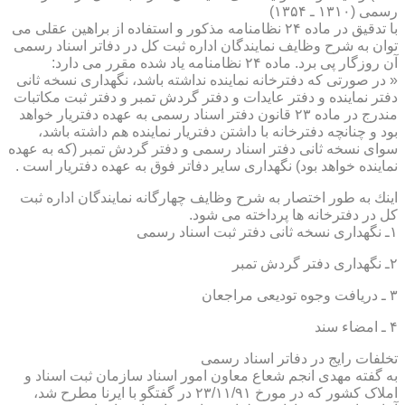
رسمی (۱۳۱۰ ـ ۱۳۵۴)
با تدقیق در ماده ۲۴ نظامنامه مذكور و استفاده از براهین عقلی می
توان به شرح وظایف نمایندگان اداره ثبت كل در دفاتر اسناد رسمی
آن روزگار پی برد. ماده ۲۴ نظامنامه یاد شده مقرر می دارد:
« در صورتی كه دفترخانه نماینده نداشته باشد، نگهداری نسخه ثانی
دفتر نماینده و دفتر عایدات و دفتر گردش تمبر و دفتر ثبت مكاتبات
مندرج در ماده ۲۳ قانون دفتر اسناد رسمی به عهده دفتریار خواهد
بود و چنانچه دفترخانه با داشتن دفتریار نماینده هم داشته باشد،
سوای نسخه ثانی دفتر اسناد رسمی و دفتر گردش تمبر (كه به عهده
نماینده خواهد بود) نگهداری سایر دفاتر فوق به عهده دفتریار است .
اینك به طور اختصار به شرح وظایف چهارگانه نمایندگان اداره ثبت
كل در دفترخانه ها پرداخته می شود.
۱ـ نگهداری نسخه ثانی دفتر ثبت اسناد رسمی
۲ـ نگهداری دفتر گردش تمبر
۳ ـ دریافت وجوه تودیعی مراجعان
۴ ـ امضاء سند
تخلفات رایج در دفاتر اسناد رسمی
به گفته مهدی انجم شعاع معاون امور اسناد سازمان ثبت اسناد و
املاک کشور که در مورخ ۲۳/۱۱/۹۱ در گفتگو با ایرنا مطرح شد،