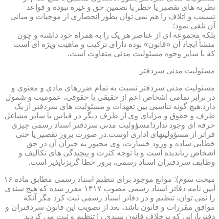
نظریه های تقصیر یا خطر یا تضمین حق و غیره نبوده و قواعد
تسبیب و اتلاف را هم نمی توان بطور انحصاری از موجبات و مبانی
آن تلقی نمود؛
بلکه مجموعه ای از عناصر هر یک را به همراه خود داشته و چون
منشأ ایجاد آن «قانون» بوده دارای ترکیب و ماهیت ویژه ای است
که با سایر وجوه مسئولیت مدنی متفاوت است.
مسئولیت مدنی سردفتر
مسئولیت مدنی سردفتر نسبت به تمام ضررهای مادی و معنوی و
در برابر تمامی اشخاص اعم از حقیقی یا حقوقی، عمومیت و شمول
دارد.هیچ گونه تناسبی بین تعهدات و مسئولیت های سردفتر از یک
طرف و حقوق و مزایای وی از طرف دیگر در قیاس با سایر مشاغل
حرفه ای وجود ندارد!مسؤولیت مدنی سردفتر اسناد رسمی چیزی
فراتر از مسؤولیتهای اداری اوست.در صورت بروز تقصیر یا حتی
خطایی ساده و ورود خسارت، وی مجبور به جبران آن در حق
اشخاص زیاندیده است و با توجه کثرت و پیچیدگی های تکالیف و
وظایف سردفتران اسناد رسمی، بروز خطا گریزناپذیر است.
مبحث سوم): موانع موجود برای تنظیم اسناد رسمی مطابق ماده ۱۶
آیین نامه دفاتر اسناد رسمی مصوب ۱۳۱۷ مقرر شده که هیچ سندی
را نمی توان، تنظیم و در دفاتر اسناد رسمی ثبت کرد مگر آنکه
موافق مقررات و قانون باشد، بعد از تصویب این قانون سردفتران و
دفتریارانی که برخلاف قانون سندی را تنظیم و ثبت می کردند