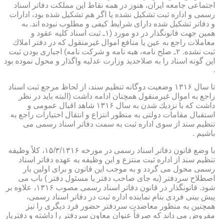
اجتماعی جامعه ایران، هنوز در همه نقاط این مملكت دفاتر اسناد
رسمی و اداره ثبت تشكیل نشده یا اگر هم تشكیل شده بود، ادارات
و دفاتر تشكیل شده دارای شرایط كیفی و مطلوب نبوده اند. به
همین جهت قانونگذار در دو مورد (۱ـ ثبت اسناد كلیه عقود و
معاملات راجع به عین یا منافع اموال غیرمنقول كه در دفتر املاك
ثبت نشده. ۲ـ صلح نامه، هبه نامه و شركت نامه) اجباری بودن ثبت
این گونه اسناد را به صلاحدید وزارت عدلیه واگذار و محول نموده بود
.
تا سال ۱۳۱۶ وضعیت دوگانه تنظیم سند، از لحاظ مرجع ثبت اسناد
راجع به اموال غیرمنقول همچنان ادامه داشت (البته باید در نظر
داشت كه با نزدیك شدن به سال ۱۳۱۶ شاهد اقبال عمومی و
استقبال مقامات دولتی به منظور انتزاع و انتقال اختیارات راجع به
تنظیم سند از سوی اداره ثبت به سمت دفاتر اسناد رسمی می
باشیم .
با وضع قانون دفاتر اسناد رسمی در مورخه ۱۵/۳/۱۳۱۶، كلاً وظیفه
تنظیم سند از اداره ثبت منتزع و این وظیفه به عهده دفاتر اسناد
رسمی محول می گردد و به موجب این قانون و برای اولین بار
اصطلاح سردفتر (به جای صاحب دفتر یا مسئول دفتر ) باب می
شود. قانونگذار در قانون دفاتر اسناد رسمی مصوب ۱۳۱۶، علاوه بر
پیش بینی فردی بنام نماینده اداره ثبت در دفاتر اسناد رسمی،
همچنین به منظور معاضدت سردفتر حضور فرد دیگری را نیز
مفروض می داند كه صرفاً عنوان معاون سردفتر را داشته و دفتریار