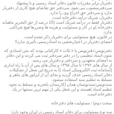
دفتریار برابر مقررات قانون دفاتر اسناد رسمی و با پیشنهاد
سردفترمنصوب می شود. سردفتر حق تقاضای هیچ کاری از دفتریار
ندارد و سردفتر حق اخراج وی را ندارد.
دفتریار، شریک درآمد دفترخانه است.
دفتریار فقط در درآمد شریک است (15 درصد از حق التحریر ماهیانه
دفترخانه )و در کار و مسئولیت و هزینه ها وضررها هیچ شراکتی
ندارد.
در قانون، هیچ مسئولیتی برای دفتریار ذکر نشده است.
امضای دفتریار در اعتباربخشی به اسنادرسمی تأثیری ندارد!!
دفترنویس:دفترنویس یا « ثبّات » کارکنانی بودند که متن اسنادی که
متون اسناد تنظیمی را در دفتر سردفتر ثبت می کردند و این دفاتر
به امضای متعهدین و سردفتر و دفتریار می رسید.
از سال های ۱۳۹۲ تا سال ۱۳۹۵ و سال های پس از آن با راه اندازی
((سامانه ثبت الکترونیکی اسناد )) به تدریج این شغل از تشکیلات
دفاتر اسناد رسمی حذف گردید و بجای آن از اپراتور های ماهر و
مسلط به تنظیم سند استفاده میشود.
سندنویس:سندنویسان همان (کارمندان باتجربه و مسلط به نحوه
تنظیم اسناد )هستند و این شغل یکی از مهم ترین سمتها در یک
دفترخانه است.
مبحث دوم) : مسئولیت های دفترخانه
سه نوع مسئولیت برای دفاتر اسناد رسمی در ایران وجود دارد: