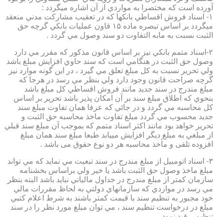
آورده است كه مختصرا به مواردي از آن اشاره ميگردد :
۱- اسناد فروش اقساطي بانكها كه در تعقيب مشاركت مدني منعقد
ميگردد بر اساس تبصره ماده ۱۵ قاون عمليات بانكي گرچه حق
الثبت نسبت به مابه التفاوت دو سند وصول مي گردد .
۲-اسناد متمم بانكي نيز بر اساس قانون مذكور كه مقرر مي دارد
وصول حق الثبت در هنگامي است كه سند حاوي افزايش مبلغ باشد
ولي تحرير نسبت به كل مبلغ تعلق مي گيرد ، در اين گونه موارد نيز
گرچه صراحت قانون وجود دارد ولي بنظر مي رسد در هرجا كه
مبلغ مندرج در سند جديد مانند فروش اقساطي كل مبلغ باشد
بنحوي كه اطلاق مبلغ سند بر آن امكان پذير باشد تحرير بر اساس
كل محاسبه مي گردد و در جائي كه عرفا همان تفاوت مبلغ سند
جديد محسوب مي گردد مبلغ تفاوت ماخذ محاسبه حق الثبت و
تحرير خواهد بود مانند اكثر اسناد متمم كه بموجب آن مبلغ سند قبلي
از مبلغي به مبلغ ديگر افزايش مييابد طبعا مبلغ سند همان مبلغ
افزوده تلقی و مأخذ محاسبه هر دو نوع حقوق می باشد .
۳- اسناد اتومبيل از مبلغ مندرج در سند تبعيت مي نمايد كه مي تواند
مبلغ ماخذ وصول حق الثبت باشد يا خير ولي براساس بخشنامه
سازمان كمتر از مبلغ مندرج در جداول مالياتي نبايد باشد البته بنظر
مي رسد در مواردي كه سازمانهاي دولتي به لحاظ مقررات مالي
خود مجبور به تنظيم سند با قيمت كمتر باشند به شرط اعلام كتبي
مبلغ در درخواست تنظيم سند ، مي توان مبلغ مورد نظر را در سند
تنظيمي قيد نمود.