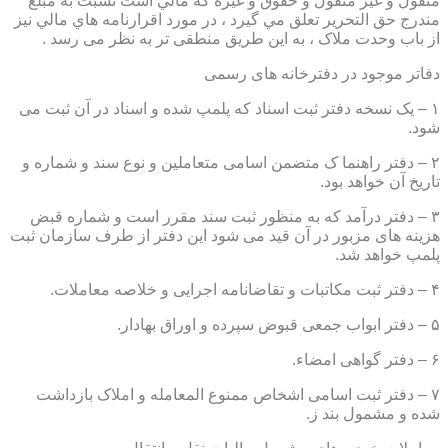
منقول و غير منقول و حقوق و غيره كه مالي است نسبت به مبلغ
مندرج حق التحرير تعلق مي گيرد ، در مورد اقرارنامه هاي مالي نيز
از باب وحدت ملاک ، به این طریق منطقی تر به نظر می رسد .
دفاتر موجود در دفترخانه های رسمی
۱ – یک نسخه دفتر ثبت اسناد که پلمپ شده و اسناد در آن ثبت می
شود.
۲ – دفتر راهنما ک متضمن اسامی متعاملین و نوع سند و شماره و
تاریخ آن خواهد بود.
۳ – دفتر درآمد که به منظور ثبت سند مقرر است و شماره قبض
هزینه های مزبور در آن قید می شود این دفتر از طرف سازمان ثبت
پلمپ خواهد شد.
۴ – دفتر ثبت مکاتبات و تقاضانامه اجرایی و خلاصه معاملات.
۵ – دفتر ابواب جمعی قبوض سپرده و اوراق بهادار.
۶ – دفتر گواهی امضاء.
۷ – دفتر ثبت اسامی اشخاص ممنوع المعامله و املاک بازداشت
شده و مشمول بند ز.