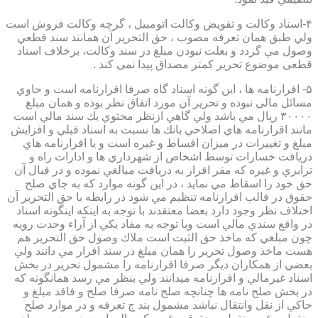
۴-اسناد وكالت و تفويض وكالت اتومبيل ، گرچه وكالت فروش است
ولي طبق همان تعرفه مصوب ، حق التحرير آن همانند سند قطعي
وصول مي گردد و بعلت نبودن مبلغ در سند وكالت، برخلاف اسناد
قطعی موضوع تحریر کمتر مصداق پیدا نمی کند .
۵- اقرارنامه ها ، اين گونه اسناد گاه صرفا اقرارنامه است و حاوي
مسائل مالي نبوده و تحرير آن مورد اتفاق نظر بوده و همان مبلغ
۳۰۰۰۰ ريال مي باشد ولي گاهي ازنظر محتوي يك سند مالي است
مانند اقرارنامه هاي اصلاحي بانك ها نسبت به اسناد قبلي و افزايش
مبلغ و تغييرات در ميزان اقساط و غيره است و يا اقرارنامه هاي
دريافت خسارات توسط اشخاص از شهرداري ها و ادارات راه و
ترابري و غيره كه مقر اقرار به دريافت مبالغي نموده و در قبال آن
حق خود را اسقاط مي نمايد ، در اين گونه موارد كه به جاي صلح
حقوق در قالب اقرارنامه تنظيم مي شود در رابطه با حق التحرير آن
اختلاف نظر وجود دارد بعضا معتقدند با توجه به اينكه اينگونه اسناد
در واقع سندي مالي است وبا توجه به مفاد يكي از آراء وحدت رويه
چون مبلغي كه ماخذ حق الثبت است ملاك وصول حق التحرير هم
هست ماخذ وصول تحرير را همان مبلغ در سند اقرار مي دانند ولي
بعضي از همكاران ديگر صرفا اقرارنامه را مشمول تحرير در بخش
اسناد غيرمالي و اقرارنامه ميدانند ولي بنظر مي رسد همانگونه كه
در بخش صلح نامه ها چنانچه صلح نامه صرفا صلح و فاقد مبلغ و
حاكي از نقل وانتقال نباشد مشمول بند ج تعرفه و در موارد صلح