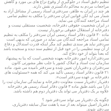
تنظیم دقیق اسناد در جلوگیری از وقوع نزاع های بی مورد و کاهش
مراجعات مردم به محاکم دادگستری نقش دارند.
هر چند در ایران به ظاهر، سردفتری اسناد رسمی از مشاغل آزاد به
شمار می آید لکن قوانین ایران سردفتر را مکلف به تنظیم تمامی
اسناد مراجعه کنندگان می نماید.
در ایران شخصیت حقوقی دفترخانه، شخصیت مستقلی نیست و
دفترخانه از استقلال حقوقی برخوردار نیست.
ماده ۳۰ قانون دفاتر اسناد رسمی ایران سردفتر را مکلف به تنظیم
تمامی اسناد مراجعه کنندگان می نماید در صورتی که بدیهی است
سردفتر نباید هر سندی تنظیم کند مگر اینکه قدرت استدلال و دفاع
از آن سند تنظیمی را در خود قبل از تنظیم سند دیده و سنجیده باشد
که بعداً بتواند از خود دفاع کند.
سردفتر:اداره امور دفترخانه بعهده شخصی است که بنا به پیشنهاد
سازمان ثبت اسناد و املاک کشور با جلب نظر مشورتی کانون
سردفتران و دفتریاران تعیین شده و سردفتر نامیده می شود. ماده
۲۱ قانون دفاتر اسناد رسمی تأکید می کند که همه «مسئولیت های
دفترخانه بر عهده سردفتر است».
دفتریار :دفتریار سمت معاونت دفترخانه و نمایندگی سازمان ثبت را
دارا می باشد.طبق ماده ۳ قانون دفاتر اسناد رسمی هر دفترخانه
علاوه بر یک دفتریار می تواند یک دفتریار دوم هم داشته باشد.
چگونه یک دفتریار می تواند سردفتر شود ؟
دفتریار اصیل میتواند بعد از سه یا هفت سال سابقه دفتریاری،
سردفتر شوند.