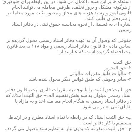
دستگاه ها بر این صنف اعمال می شود. در این رابطه برای جلوگیری
از هرگونه مشکل و بروز تخلف، طرفین معامله می توانند انجام
قانونی امور و رسید هزینه های مجاز و مصوب ثبت مورد معامله را
از سردفتران طلب کنند.
اشاره ای به قسمتی از نحوه محاسبه حقوق ثبتی در دفاتر اسناد
رسمی
حقوقي كه وصول آن به عهده دفاتر اسناد رسمي محول گرديده بر
اساس ماده ۵۰ قانون دفاتر اسناد رسمي و مواد ۱۱۸ به بعد قانون
ثبت احصاء گرديده است كه عبارتند از :
حق الثبت
۲- حق التحرير
۳- ماليا ت طبق مقررات مالياتي
۴- ساير وجوهي كه طبق قوانين ديگر محول شده باشد
حق الثبت:حق الثبت را با توجه به مقررات قانون ثبت وقانون دفاتر
اسناد رسمي ميتوان به سه بخش تقسيم الف– حق الثبت املاك كه
در دفاتر اسناد رسمي به هنگام انجام معا مله اخذ و به مازاد يا
بقاياي ثبتی تعبیر می شود .
ب- حق الثبت اسناد كه در رابطه با تمام اسناد مطرح و در ارتباط
مستقيم با كار دفاتر است .
ج - حق الثبت متفرقه كه بدون نياز به تنظیم سند وصول می گردد .