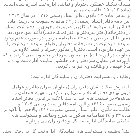
مسأله تفكیك عملكرد دفتریار و نماینده اداره ثبت اشاره شده است.
(ماده ۲۴ و ۲۵ نظامنامه مزبور)
براساس ماده ۴۷ قانون دفاتر اسناد رسمی ۱۳۱۶، در سال ۱۳۱۷
آئین نامه دفاتر اسناد رسمی در ۶۴ ماده به تصویب می رسد. ماده
۱۹ آئین نامه مرقوم كماكان بر ضرورت وجودی دو دفتر ثبت اسناد
در دفترخانه (دفتر سردفتر و دفتر نماینده ثبت) تأكید نموده بود. به
همین دلیل، بر طبق ماده ۲۴ نظامنامه مزبور، در صورت عدم وجود
نماینده اداره ثبت در دفترخانه، دفتریار وظیفه نماینده اداره ثبت را
نیز عهده دار بوده است. دفتریار مذكور (صرفاً و فقط علاوه بر
معاونت در این حالت) تنها معاون سردفتر محسوب نمی گردید، بلكه
نامبرده هم معاون سردفتر و هم جانشین نماینده اداره ثبت بوده و
مآلاً عهده دار وظائف وی نیز می گردید.
وظایف و مسئولیت دفتریاران و نمایندگان اداره ثبت:
با پذیرش تفكیك نقش دفتریاران (معاونان سران دفاتر و عوامل
درون نهادی دفاتر اسناد رسمی) و با تأكید بر مفهوم «معاون و
نماینده» در قسمت های قبلی، اینك با تكیه بر قانون دفاتر اسناد
رسمی مصوب ۱۳۱۶ و آئین نامه دفاتر اسناد رسمی ۱۳۱۷ و
نظامنامه قانون دفاتر اسناد رسمی مصوب ۱۳۱۶ بالاخص با تأكید بر
ماده ۲۴ و ۲۵ نظامنامه مذكور به شرح وظائف و مسئولیت های
تفكیكی نمایندگان اداره ثبت كل و دفتریاران می پردازیم .
الف) وظیفه و مسئولیت های نمایندگان اداره ثبت كل در دفاتر اسناد