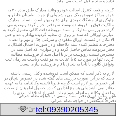
ندارد و سند ماقبل کفایت می نماید.
گرچه وظیفه کنترل اصالت خودرو وتائید مدارک طبق ماده ۲۰ به
عهده مراکز تعویض پلاک می باشد ولی از جهت اطمینان خاطر و
جلوگیری از مشکلات بعدی برای دفتر، بهتر است انتساب مدارک
مالکیت فوق به فروشنده توسط سردفتر احراز گردد وتوصیه می
گردد در بررسی مدارک و اسناد مربوطه دقت کافی معمول گردد به
عبارتی اوراقی که سند بر روی آن تنظیم گردیده بهادار باشد و حتی
الامکان در قسمت اوراق مفقودی و سرقتی چک و مهر و امضاء
دفترخانه تنظیم کننده سند ملاحظه و در صورت احتمال اشکال با
دفتر مربوطه تماس حاصل گردد و در مواردی که اصل سند در
دسترس نیست رونوشت برابر با اصل سند از فروشنده مطالبه
گردد ، تنها در مورد بند ۵ با عنایت به موافقت ریاست سازمان ثبت
وتوافق کانون با ناجا به بنچاق با نام فروشنده نیازی نیست .
لازم به ذکر است که ممکن است فروشنده وکیل رسمی داشته
باشد که در این صورت بررسی های گفته شده در خصوص بنچاق در
این خصوص نیز لازم است گرچه قانونا تائیدیه وکالتنامه ها به عهده
دفاتر نمی باشد ولی هرنوع اقدامی که در حصول اطمینان از صحت
و اعتبار وکالتنامه انجام شود تبعات ناشی از اختلافات بعدی را
تلفن تماس فوری
دفتر اسناد رسمی در خواجه نظام شرقی,
کاهش می دهد.
دفترخانه,محضر در خواجه نظام شرقی
۲-تائیدیه نقل و انتقال و کارت سبز (شناسنامه مالکیت)
☞☏
tel:09390205345
برگ تائیدیه نقل و انتقال صادره از مراکز تعویض پلاک حاوی