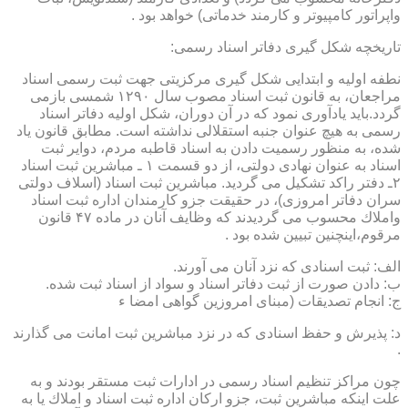
واپراتور كامپیوتر و كارمند خدماتی) خواهد بود .
تاریخچه شكل گیری دفاتر اسناد رسمی:
نطفه اولیه و ابتدایی شكل گیری مركزیتی جهت ثبت رسمی اسناد
مراجعان، به قانون ثبت اسناد مصوب سال ۱۲۹۰ شمسی بازمی
گردد.باید یادآوری نمود كه در آن دوران، شكل اولیه دفاتر اسناد
رسمی به هیچ عنوان جنبه استقلالی نداشته است. مطابق قانون یاد
شده، به منظور رسمیت دادن به اسناد قاطبه مردم، دوایر ثبت
اسناد به عنوان نهادی دولتی، از دو قسمت ۱ ـ مباشرین ثبت اسناد
۲ـ دفتر راكد تشكیل می گردید. مباشرین ثبت اسناد (اسلاف دولتی
سران دفاتر امروزی)، در حقیقت جزو كارمندان اداره ثبت اسناد
واملاك محسوب می گردیدند كه وظایف آنان در ماده ۴۷ قانون
مرقوم،اینچنین تبیین شده بود .
الف: ثبت اسنادی كه نزد آنان می آورند.
ب: دادن صورت از ثبت دفاتر اسناد و سواد از اسناد ثبت شده.
ج: انجام تصدیقات (مبنای امروزین گواهی امضا ء
د: پذیرش و حفظ اسنادی كه در نزد مباشرین ثبت امانت می گذارند
.
چون مراكز تنظیم اسناد رسمی در ادارات ثبت مستقر بودند و به
علت اینكه مباشرین ثبت، جزو اركان اداره ثبت اسناد و املاك یا به