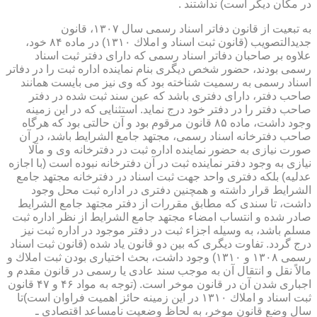
در مكان دیگر است) نداشتند .
به تبعیت از قانون دفاتر اسناد رسمی سال ۱۳۰۷، قانون
جدیدالتصویب (قانون ثبت اسناد و املاك ۱۳۱۰) در ماده ۸۴ خود،
علاوه بر صاحبان دفاتر اسناد رسمی كه دارای دفتر ثبت اسناد
رسمی بودند، حضور شخص دیگری بنام نماینده اداره ثبت را در دفاتر
اسناد رسمی به رسمیت شناخته بود كه وی نیز می بایست همانند
صاحب دفتر، دارای دفتری باشد كه عین سند ثبت شده در دفتر
صاحب دفتر را در دفتر خود درج نماید. استثنایی كه در این زمینه
وجود داشت، ماده ۸۵ قانون مرقوم بود و آن حالتی بود كه هرگاه
صاحب دفترخانه اسناد رسمی، مجتهد جامع الشرایط باشد، در آن
صورت نیازی به حضور نماینده اداره ثبت در دفترخانه وی و مآلا
نیازی به وجود دفتر نماینده ثبت در آن دفترخانه نبوده است (با اجازه
عدلیه) بلكه دفتری واحد جهت ثبت اسناد در دفترخانه مجتهد جامع
الشرایط قرار داشته و همچنین دفتری در اداره ثبت محل وجود
داشت، تا سندی كه مطابق مقررات از دفتر مجتهد جامع الشرایط
صادر شده و انتساب امضاء مجتهد جامع الشرایط از نظر اداره ثبت
مسلم باشد، به وسیله اجزاء ثبت در دفتر موجود در اداره ثبت نیز
درج گردد. تفاوت دیگری كه بین دو قانون یاد شده (قانون ثبت اسناد
رسمی ۱۳۰۸ و ۱۳۱۰) وجود داشت، بحث اختیاری بودن ثبت املاك و
مالاً نقل و انتقال آن به موجب سند عادی یا رسمی در قانون مقدم و
اجباری شدن آن در قانون موخر است. (توجه به مواد ۴۶ و ۴۷ قانون
ثبت اسناد و املاك ۱۳۱۰ در این زمینه حائز اهمیت فراوان است)تا
سال وضع قانون موخر، به لحاظ وضعیت نامساعد اقتصادی ـ