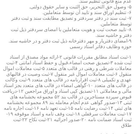
عدم منع قانونی تنظیم سند.
۵- وصول حق التحریر، حق الثبت و سایر حقوق دولتی.
۶- تنظیم اوراق سند و تایید آن توسط متعاملین.
۷- ثبت سند در دفتر سردفتر و تصدیق مطابقت سند و ثبت دفتر
توسط متعاملین.
۸- تایید صحت ثبت و هویت متعاملین با امضای سردفتر ذیل ثبت
دفتر و حاشیه سند.
۹-امضای دفتریار و مهر دفترخانه ذیل ثبت دفتر و در حاشیه سند.
حوزه وظایف دفاتر اسناد رسمی
۱-ثبت اسناد مطابق مقررات قانونی ۲-ارائه مواد مصدق از اسناد
ثبت شده ۳-تصدیق صحت امضاء،قبول و حفظ اسناد امانتی ۴-ثبت
معاملات شرطی و رهنی در قالب های متعدد ۵-ثبت معاملات اموال
منقول ۶-ثبت معاملات اموال غیر منقول ۷-ثبت وصیت در قالبهای
عهدی و تکمیلی ۸-ثبت اقرارنامه در قالب های متعدد ۹-ثبت وکالت
در قالب های متعدد ۱۰-گواهی امضاء در قالب های متعدد بجز اسناد
مالی و معاملاتی ۱۱-تصدیق کپی اسناد و اوراق مراجعین ۱۲-دریافت
قبوض سپرده مستاجرین در قالب بند ۵۲ مجموعه بخشنامه های
ثبتی ۱۳-صدور گواهی عدم انجام معامله بند ۸۹ مجموعه بخشنامه
های ثبتی ۱۴-ثبت رضایت نامه ۱۵-ثبت تعهد نامه ۱۶-ثبت اجاره نامه
۱۷-ثبت معاملات سرقفلی ۱۸-ثبت وقف نامه و اسناد موقوفه ۱۹-
ثبت اسناد ضمانت نامه ۲۰-صدور اجرائیه ۲۱-ثبت نکاح ۲۲-ثبت
طلاق