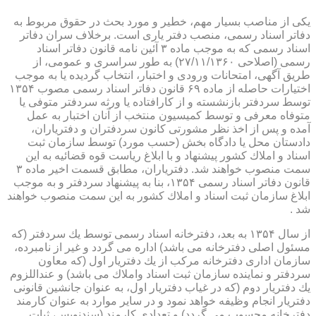
یكی از مناصب بسیار مهم، خطیر و مورد بحث در حقوق مربوط به
دفاتر اسناد رسمی، منصب دفتر یاری است. برخلاف سران دفاتر
اسناد رسمی كه به موجب ماده ۳ آئین نامه قانون دفاتر اسناد
رسمی (اصلاحی ۲۷/۱۱/۱۳۶۰) به طور سراسری و عمومی، از
طریق آگهی، امتحانات ورودی و اختبار، انتخاب گردیده یا به موجب
اختیارات حاصله از ماده ۶۹ قانون دفاتر اسناد رسمی مصوب ۱۳۵۴
توسط سردفتر بازنشسته و از كارافتاده یا ورثه سردفتر متوفی یا
متوفاه معرفی و توسط كمیسیون منتخب از آنان اختبار به عمل
آمده و پس از اخذ نظر مشورتی كانون سردفتران و دفتریاران،
دادستان محل یا دادگاه بخش (حسب مورد) توسط سازمان ثبت
اسناد و املاك كشور پیشنهاد و با ابلاغ ریاست قوه قضائیه به این
سمت منصوب خواهند شد. دفتریاران، مطابق قسمت اخیر ماده ۳
قانون دفاتر اسناد رسمی ۱۳۵۴، بنا به پیشنهاد سردفتر و به موجب
ابلاغ سازمان ثبت اسناد و املاك كشور به این سمت منصوب خواهند
شد .
از سال ۱۳۵۴ به بعد، دفترخانه اسناد رسمی توسط یك سردفتر (كه
مسئول اصلی دفترخانه می باشد) اداره می گردد و غیر از نامبرده،
سازمان اداری دفترخانه مركب از یك دفتریار اول (كه معاون
سردفتر و نماینده سازمان ثبت اسناد واملاك می باشد) و عنداللزوم
یك دفتریار دوم (كه در غیاب دفتریار اول، به عنوان جانشین قانونی
دفتریار انجام وظیفه خواهد نمود و در سایر موارد به عنوان كارمند
دفترخانه محسوب می گردد) و تعدادی كارمند (سندنویس، ثبات