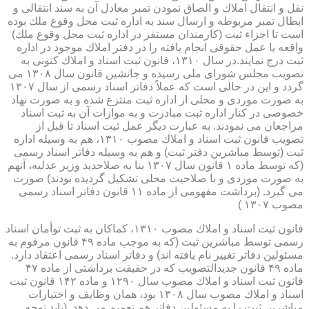
نقل و انتقال املاك و الصاق نمودن تمبر معادل آن به سند انتقالی و
ابطال تمبر مربوطه و ارسال سند به اداره ثبت محل وقوع ملك بوده
است تا اجزاء ثبت (كارمندان مستقر در اداره ثبت محل وقوع ملك)
واقعه یا عمل حقوقی انجام یافته را در دفتر املاك موجود در اداره
ثبت درج نمایند.در سال ۱۳۱۰، قانون ثبت اسناد و املاك كنونی به
تصویب مجلس شورای ملی رسیده و جانشین قانون سال ۱۳۰۸ می
گردد و این در حالی است كه عملاً دفاتر اسناد رسمی از سال ۱۳۰۷
به صورت موردی و محلی از اداره ثبت منتزع شده و به صورت نهاد
خصوصی در كنار اداره ثبت مبادرت و به موازات آن به ثبت اسناد
مراجعان می نمودند. به عبارت دیگر عمل ثبت اسناد تا قبل از
تصویب قانون ثبت اسناد و املاك مصوب ۱۳۱۰، هم به وسیله اداره
ثبت (توسط مباشرین دفتر ثبت) و هم به وسیله دفاتر اسناد رسمی
(كه توسط ماده ۱ قانون سال ۱۳۰۷ بنا به صلاحدید وزیر عدلیه، آنهم
به صورت موردی و با صلاحیت محلی تشكیل گردیده بودند) صورت
می گیرد. (برداشت مفهومی از ماده ۱۱ قانون دفاتر اسناد رسمی
مصوب ۱۳۰۷ )
قانون ثبت اسناد و املاك مصوب ۱۳۱۰، كماكان به ثبت توأمان اسناد
رسمی توسط مباشرین ثبت (كه به موجب ماده ۴۹ قانون مرقوم به
مسئولین دفاتر تغییر نام یافته اند) و دفاتر اسناد رسمی اعتقاد دارد.
ماده ۴۹ قانون جدیدالتصویب كه در حقیقت برداشتی از ماده ۴۷
قانون ثبت اسناد و املاك مصوب سال ۱۲۹۰ و ماده ۱۴۲ قانون ثبت
اسناد و املاك مصوب سال ۱۳۰۸ بود، همان وظایف و اختیارات
مباشرین ثبت را به مسئولین دفاتر هم تعمیم می دهد. (باید توجه