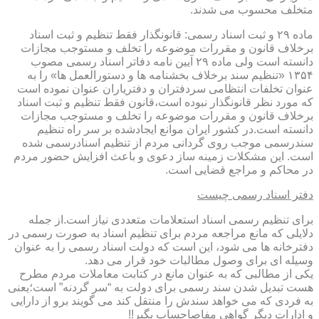
متخلف محسوب می شدند.
ماده ۲۹ و ثبت اسناد رسمی: قانونگذار فقط تنظیم و ثبت اسناد
برخلاف قانون و مقررات موضوعه را تخلف و مستوجب مجازات
دانسته است ولی ماده ۲۹ آیین نامه دفاتر اسناد رسمی مصوب
۱۳۵۴ «تنظیم سند برخلاف بخشنامه ها و دستورالعمل ها» را به
عنوان تخلفات انتظامی سردفتران و دفتریاران عنوان نموده است
که مورد نظر قانونگذار نبوده است،قانون فقط تنظیم و ثبت اسناد
برخلاف قانون و مقررات موضوعه را تخلف و مستوجب مجازات
دانسته است.در کشور ایران موانع ایجادشده بر سر راه تنظیم
سندرسمی موجب روی گردانی مردم از تنظیم اسنادرسمی شده
است. این مشکلات زمینه ساز دعوی و باعث افزایش حضور مردم
در محاکم و مراجع قضایی است.
دفتر اسناد رسمی چیست
برای تنظیم رسمی اسناد استعلامات متعددی نیاز است.از جمله
دلایلی که مانع مراجعه مردم برای تنظیم اسناد به صورت رسمی در
دفترخانه ها می شود، این است که دولت اسناد رسمی را به عنوان
وسیله ای برای وصول مطالبات خود قرار می دهد.
یکی از مطالبی که به عنوان مانع در کتابت معاملات مردم مطرح
هست تبدیل شدن سند رسمی برای دولت به “سر گردنه” است؛یعنی
به فردی که می خواهد سندش را منتقل کند می گویند برو از دارایی
و ادارات دیگر گواهی مفاصاحساب بگیر!!