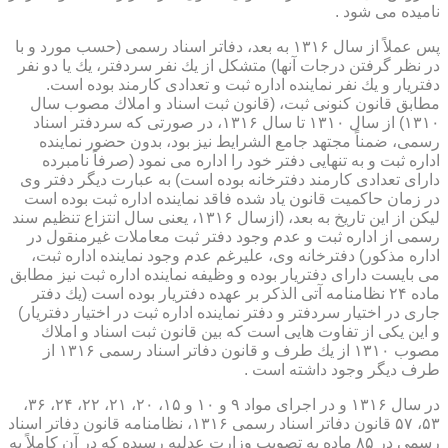
نامیده می شود .
پس عملاً از سال ۱۳۱۶ به بعد، دفاتر اسناد رسمی (حسب مورد و با
در نظر گرفتن درجات آنها) متشكل از یك نفر سردفتر، یك یا دو نفر
دفتریار و یك نفر نماینده اداره ثبت و تعدادی كارمند بوده است.
مطابق قانون كنونی ثبت، (قانون ثبت اسناد و املاك مصوب سال
۱۳۱۰) از سال ۱۳۱۰ تا سال ۱۳۱۶، در صورتی كه سردفتر اسناد
رسمی، ضمناً مجتهد جامع الشرایط نیز بود، بدون حضور نماینده
اداره ثبت و به تنهایی دفتر خود را اداره می نمود (صرفاً نامبرده
دارای تعدادی كارمند دفترخانه بوده است) به عبارت دیگر دفتر وی
در زمان حاكمیت قانون یاد شده فاقد نماینده اداره ثبت بوده است
لیكن از این تاریخ به بعد، (ازسال ۱۳۱۶، یعنی سال انتزاع تنظیم سند
رسمی از اداره ثبت و عدم وجود دفتر ثبت معاملات غیرمنقول در
اداره مذكور) دفترخانه وی، علیرغم عدم وجود نماینده اداره ثبت،
می بایست دارای دفتریار بوده و وظیفه نماینده اداره ثبت نیز مطابق
ماده ۲۴ نظامنامه آتی الذكر بر عهده دفتریار بوده است (یك دفتر
جاری در اختیار سردفتر و دفتر نماینده اداره ثبت در اختیار دفتریار)
و این یكی از تفاوت هایی است كه بین قانون ثبت اسناد و املاك
مصوب ۱۳۱۰ از یك طرف و قانون دفاتر اسناد رسمی ۱۳۱۶ از
طرف دیگر وجود داشته است .
در سال ۱۳۱۶ و در اجرای مواد ۹ و ۱۰ و ۱۵، ۲۰، ۲۱، ۲۲، ۲۴، ۳۶،
۵۳، ۵۷ قانون دفاتر اسناد رسمی ۱۳۱۶، نظامنامه قانون دفاتر اسناد
رسمی در ۸۵ ماده به تصویب وزارت عدلیه رسیده كه در آن كاملاً به